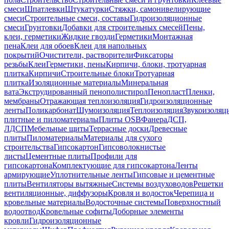
смеси
Шпатлевки
Штукатурки
Стяжки, самонивелирующие
смеси
Строительные смеси, составы
Гидроизоляционные
смеси
Грунтовки
Добавки для строительных смесей
Пены,
клеи, герметики
Жидкие гвозди
Герметики
Монтажная
пена
Клеи для обоев
Клеи для напольных
покрытий
Очистители, растворители
Фиксаторы
резьбы
Клеи
Герметики, пены
Кирпичи, блоки, тротуарная
плитка
Кирпичи
Строительные блоки
Тротуарная
плитка
Изоляционные материалы
Минеральная
вата
Экструдированный пенополистирол
Пенопласт
Пленки,
мембраны
Отражающая теплоизоляция
Гидроизоляционные
ленты
Поликарбонат
Шумоизоляция
Теплоизоляция
Звукоизоляц
плитные и пиломатериалы
Плиты OSB
Фанера
ДСП,
ЛДСП
Мебельные щиты
Террасные доски
Древесные
плиты
Пиломатериалы
Материалы для сухого
строительства
Гипсокартон
Гипсоволокнистые
листы
Цементные плиты
Профили для
гипсокартона
Комплектующие для гипсокартона
Ленты
армирующие
Уплотнительные ленты
Гипсовые и цементные
плиты
Вентиляторы вытяжные
Системы воздуховодов
Решетки
вентиляционные, диффузоры
Кровля и водосток
Черепица и
кровельные материалы
Водосточные системы
Поверхностный
водоотвод
Кровельные софиты
Доборные элементы
кровли
Гидроизоляционные