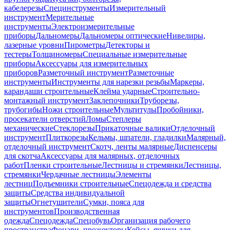
кабелерезы
Специнструменты
Измерительный
инструмент
Мерительные
инструменты
Электроизмерительные
приборы
Дальномеры
Дальномеры оптические
Нивелиры,
лазерные уровни
Пирометры
Детекторы и
тестеры
Толщиномеры
Специальные измерительные
приборы
Аксессуары для измерительных
приборов
Разметочный инструмент
Разметочные
инструменты
Инструменты для нарезки резьбы
Маркеры,
карандаши строительные
Клейма ударные
Строительно-
монтажный инструмент
Заклепочники
Труборезы,
трубогибы
Ножи строительные
Мультитулы
Пробойники,
просекатели отверстий
Ломы
Степлеры
механические
Стеклорезы
Прикаточные валики
Отделочный
инструмент
Плиткорезы
Кельмы, шпатели, гладилки
Малярный,
отделочный инструмент
Скотч, ленты малярные
Диспенсеры
для скотча
Аксессуары для малярных, отделочных
работ
Пленки строительные
Лестницы и стремянки
Лестницы,
стремянки
Чердачные лестницы
Элементы
лестниц
Подъемники строительные
Спецодежда и средства
защиты
Средства индивидуальной
защиты
Огнетушители
Сумки, пояса для
инструментов
Производственная
одежда
Спецодежда
Спецобувь
Организация рабочего
пространства
Фонари, прожекторы
Кейсы, ящики для