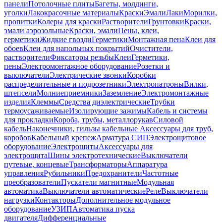
панели
Потолочные плиты
Багеты, молдинги,
уголки
Лакокрасочные материалы
Краски
Эмали
Лаки
Морилки,
пропитки
Колеры для краски
Растворители
Грунтовки
Краски,
эмали аэрозольные
Краски, эмали
Пены, клеи,
герметики
Жидкие гвозди
Герметики
Монтажная пена
Клеи для
обоев
Клеи для напольных покрытий
Очистители,
растворители
Фиксаторы резьбы
Клеи
Герметики,
пены
Электромонтажное оборудование
Розетки и
выключатели
Электрические звонки
Коробки
распределительные и подрозетники
Электропатроны
Вилки,
штепсели
Молниеприемники
Заземление
Электромонтажные
изделия
Клеммы
Средства диэлектрические
Трубки
термоусаживаемые
Изолирующие зажимы
Кабель и системы
для прокладки
Короба, трубы, металлорукав
Силовой
кабель
Наконечники, гильзы кабельные
Аксессуары для труб,
коробов
Кабельный крепеж
Арматура СИП
Электрощитовое
оборудование
Электрощиты
Аксессуары для
электрощита
Шины электротехнические
Выключатели
путевые, концевые
Трансформаторы
Аппаратура
управления
Рубильники
Предохранители
Частотные
преобразователи
Пускатели магнитные
Модульная
автоматика
Выключатели автоматические
Реле
Выключатели
нагрузки
Контакторы
Дополнительное модульное
оборудование
УЗИП
Автоматика пуска
двигателя
Дифференциальные