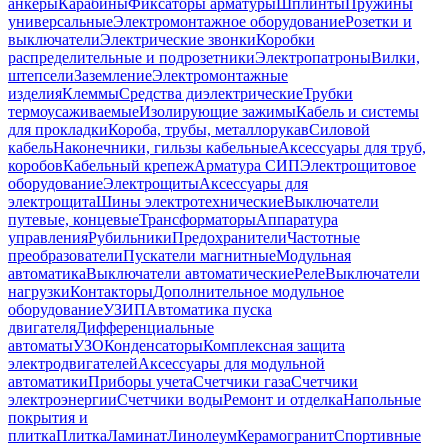
анкеры
Карабины
Фиксаторы арматуры
Шплинты
Пружины
универсальные
Электромонтажное оборудование
Розетки и
выключатели
Электрические звонки
Коробки
распределительные и подрозетники
Электропатроны
Вилки,
штепсели
Заземление
Электромонтажные
изделия
Клеммы
Средства диэлектрические
Трубки
термоусаживаемые
Изолирующие зажимы
Кабель и системы
для прокладки
Короба, трубы, металлорукав
Силовой
кабель
Наконечники, гильзы кабельные
Аксессуары для труб,
коробов
Кабельный крепеж
Арматура СИП
Электрощитовое
оборудование
Электрощиты
Аксессуары для
электрощита
Шины электротехнические
Выключатели
путевые, концевые
Трансформаторы
Аппаратура
управления
Рубильники
Предохранители
Частотные
преобразователи
Пускатели магнитные
Модульная
автоматика
Выключатели автоматические
Реле
Выключатели
нагрузки
Контакторы
Дополнительное модульное
оборудование
УЗИП
Автоматика пуска
двигателя
Дифференциальные
автоматы
УЗО
Конденсаторы
Комплексная защита
электродвигателей
Аксессуары для модульной
автоматики
Приборы учета
Счетчики газа
Счетчики
электроэнергии
Счетчики воды
Ремонт и отделка
Напольные
покрытия и
плитка
Плитка
Ламинат
Линолеум
Керамогранит
Спортивные