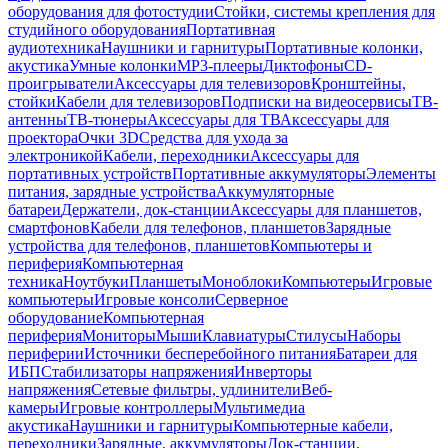
оборудования для фотостудии
Стойки, системы крепления для
студийного оборудования
Портативная
аудиотехника
Наушники и гарнитуры
Портативные колонки,
акустика
Умные колонки
MP3-плееры
Диктофоны
CD-
проигрыватели
Аксессуары для телевизоров
Кронштейны,
стойки
Кабели для телевизоров
Подписки на видеосервисы
ТВ-
антенны
ТВ-тюнеры
Аксессуары для ТВ
Аксессуары для
проектора
Очки 3D
Средства для ухода за
электроникой
Кабели, переходники
Аксессуары для
портативных устройств
Портативные аккумуляторы
Элементы
питания, зарядные устройства
Аккумуляторные
батареи
Держатели, док-станции
Аксессуары для планшетов,
смартфонов
Кабели для телефонов, планшетов
Зарядные
устройства для телефонов, планшетов
Компьютеры и
периферия
Компьютерная
техника
Ноутбуки
Планшеты
Моноблоки
Компьютеры
Игровые
компьютеры
Игровые консоли
Серверное
оборудование
Компьютерная
периферия
Мониторы
Мыши
Клавиатуры
Стилусы
Наборы
периферии
Источники бесперебойного питания
Батареи для
ИБП
Стабилизаторы напряжения
Инверторы
напряжения
Сетевые фильтры, удлинители
Веб-
камеры
Игровые контроллеры
Мультимедиа
акустика
Наушники и гарнитуры
Компьютерные кабели,
переходники
Зарядные, аккумуляторы
Док-станции,