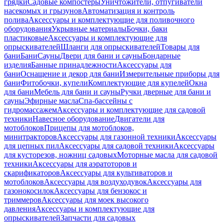
грядки
Садовые компостеры
Уничтожители, отпугиватели
насекомых и грызунов
Автоматизация и контроль
полива
Аксессуары и комплектующие для поливочного
оборудования
Укрывные материалы
Бочки, баки
пластиковые
Аксессуары и комплектующие для
опрыскивателей
Шланги для опрыскивателей
Товары для
бани
Бани
Сауны
Двери для бани и сауны
Бондарные
изделия
Банные принадлежности
Аксессуары для
бани
Оснащение и декор для бани
Измерительные приборы для
бани
Фитобочки, купели
Комплектующие для купелей
Окна
для бани
Мебель для бани и сауны
Ручки дверные для бани и
сауны
Эфирные масла
Спа-бассейны с
гидромассажем
Аксессуары и комплектующие для садовой
техники
Навесное оборудование
Двигатели для
мотоблоков
Прицепы для мотоблоков,
минитракторов
Аксессуары для газонной техники
Аксессуары
для цепных пил
Аксессуары для садовой техники
Аксессуары
для кусторезов, ножниц садовых
Моторные масла для садовой
техники
Аксессуары для аэратоторов и
скарификаторов
Аксессуары для культиваторов и
мотоблоков
Аксессуары для воздуходувок
Аксессуары для
газонокосилок
Аксессуары для бензокос и
триммеров
Аксессуары для моек высокого
давления
Аксессуары и комплектующие для
опрыскивателей
Запчасти для садовых