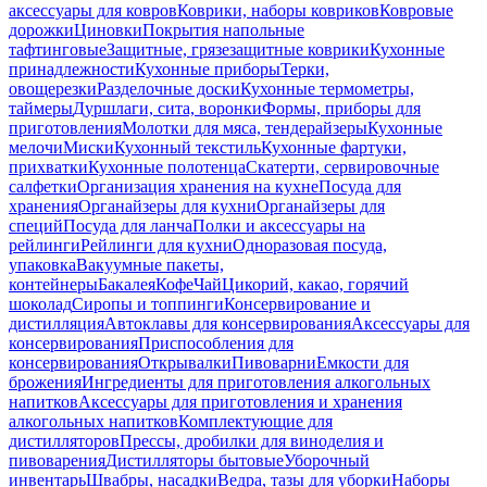
аксессуары для ковров
Коврики, наборы ковриков
Ковровые
дорожки
Циновки
Покрытия напольные
тафтинговые
Защитные, грязезащитные коврики
Кухонные
принадлежности
Кухонные приборы
Терки,
овощерезки
Разделочные доски
Кухонные термометры,
таймеры
Дуршлаги, сита, воронки
Формы, приборы для
приготовления
Молотки для мяса, тендерайзеры
Кухонные
мелочи
Миски
Кухонный текстиль
Кухонные фартуки,
прихватки
Кухонные полотенца
Скатерти, сервировочные
салфетки
Организация хранения на кухне
Посуда для
хранения
Органайзеры для кухни
Органайзеры для
специй
Посуда для ланча
Полки и аксессуары на
рейлинги
Рейлинги для кухни
Одноразовая посуда,
упаковка
Вакуумные пакеты,
контейнеры
Бакалея
Кофе
Чай
Цикорий, какао, горячий
шоколад
Сиропы и топпинги
Консервирование и
дистилляция
Автоклавы для консервирования
Аксессуары для
консервирования
Приспособления для
консервирования
Открывалки
Пивоварни
Емкости для
брожения
Ингредиенты для приготовления алкогольных
напитков
Аксессуары для приготовления и хранения
алкогольных напитков
Комплектующие для
дистилляторов
Прессы, дробилки для виноделия и
пивоварения
Дистилляторы бытовые
Уборочный
инвентарь
Швабры, насадки
Ведра, тазы для уборки
Наборы