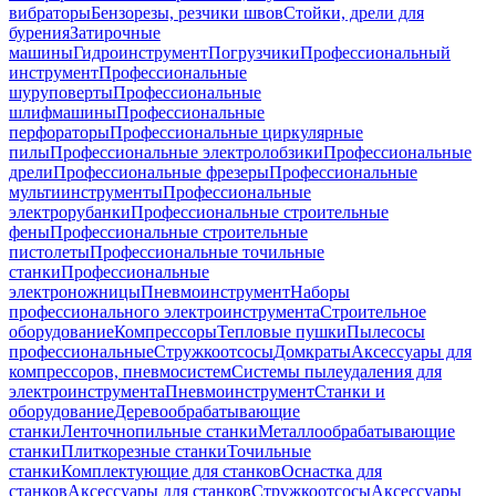
вибраторы
Бензорезы, резчики швов
Стойки, дрели для
бурения
Затирочные
машины
Гидроинструмент
Погрузчики
Профессиональный
инструмент
Профессиональные
шуруповерты
Профессиональные
шлифмашины
Профессиональные
перфораторы
Профессиональные циркулярные
пилы
Профессиональные электролобзики
Профессиональные
дрели
Профессиональные фрезеры
Профессиональные
мультиинструменты
Профессиональные
электрорубанки
Профессиональные строительные
фены
Профессиональные строительные
пистолеты
Профессиональные точильные
станки
Профессиональные
электроножницы
Пневмоинструмент
Наборы
профессионального электроинструмента
Строительное
оборудование
Компрессоры
Тепловые пушки
Пылесосы
профессиональные
Стружкоотсосы
Домкраты
Аксессуары для
компрессоров, пневмосистем
Системы пылеудаления для
электроинструмента
Пневмоинструмент
Станки и
оборудование
Деревообрабатывающие
станки
Ленточнопильные станки
Металлообрабатывающие
станки
Плиткорезные станки
Точильные
станки
Комплектующие для станков
Оснастка для
станков
Аксессуары для станков
Стружкоотсосы
Аксессуары