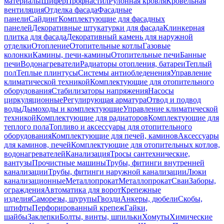
материалы
Шифер
Профнастил
Рулонная кровля
Кровельная
вентиляция
Отделка фасада
Фасадные
панели
Сайдинг
Комплектующие для фасадных
панелей
Декоративные штукатурки для фасада
Клинкерная
плитка для фасада
Декоративный камень для наружной
отделки
Отопление
Отопительные котлы
Газовые
колонки
Камины, печи-камины
Отопительные печи
Банные
печи
Водонагреватели
Радиаторы отопления, батареи
Теплый
пол
Теплые плинтусы
Системы антиобледенения
Управление
климатической техникой
Комплектующие для отопительного
оборудования
Стабилизаторы напряжения
Насосы
циркуляционные
Регулирующая арматура
Отвод и подвод
воды
Дымоходы и комплектующие
Управление климатической
техникой
Комплектующие для радиаторов
Комплектующие для
теплого пола
Топливо и аксессуары для отопительного
оборудования
Комплектующие для печей, каминов
Аксессуары
для каминов, печей
Комплектующие для отопительных котлов,
водонагревателей
Канализация
Тросы сантехнические,
вантузы
Прочистные машины
Трубы, фитинги внутренней
канализации
Трубы, фитинги наружной канализации
Люки
канализационные
Металлопрокат
Металлопрокат
Сваи
Заборы,
ограждения
Автоматика для ворот
Крепежные
изделия
Саморезы, шурупы
Гвозди
Анкеры, дюбели
Скобы,
штифты
Перфорированный крепеж
Гайки,
шайбы
Заклепки
Болты, винты, шпильки
Хомуты
Химические