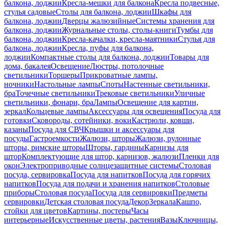
балкона, лоджии
Кресла-мешки для балкона
Кресла подвесные,
стулья садовые
Столы для балкона, лоджии
Шкафы для
балкона, лоджии
Дверцы жалюзийные
Системы хранения для
балкона, лоджии
Журнальные столы, столы-книги
Тумбы для
балкона, лоджии
Кресла-качалки, кресла-маятники
Стулья для
балкона, лоджии
Кресла, пуфы для балкона,
лоджии
Компактные столы для балкона, лоджии
Товары для
дома, бакалея
Освещение
Люстры, потолочные
светильники
Торшеры
Прикроватные лампы,
ночники
Настольные лампы
Споты
Настенные светильники,
бра
Точечные светильники
Трековые светильники
Уличные
светильники, фонари, бра
Лампы
Освещение для картин,
зеркал
Кольцевые лампы
Аксессуары для освещения
Посуда для
готовки
Сковороды, сотейники, воки
Кастрюли, ковши,
казаны
Посуда для СВЧ
Крышки и аксессуары для
посуды
Гастроемкости
Жалюзи, шторы
Жалюзи, рулонные
шторы, римские шторы
Шторы, гардины
Карнизы для
штор
Комплектующие для штор, карнизов, жалюзи
Пленки для
окон
Электроприводные солнцезащитные системы
Столовая
посуда, сервировка
Посуда для напитков
Посуда для горячих
напитков
Посуда для подачи и хранения напитков
Столовые
приборы
Столовая посуда
Посуда для сервировки
Предметы
сервировки
Детская столовая посуда
Декор
Зеркала
Кашпо,
стойки для цветов
Картины, постеры
Часы
интерьерные
Искусственные цветы, растения
Вазы
Ключницы,