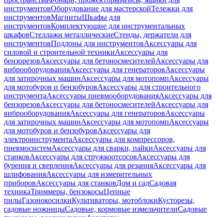
инструментов
Оборудование для мастерской
Тележки для
инструментов
Магниты
Шкафы для
инструментов
Комплектующие для инструментальных
шкафов
Стеллажи металлические
Стенды, держатели для
инструментов
Поддоны для инструментов
Аксессуары для
силовой и строительной техники
Аксессуары для
бензорезов
Аксессуары для бетоносмесителей
Аксессуары для
виброоборудования
Аксессуары для генераторов
Аксессуары
для затирочных машин
Аксессуары для мотопомп
Аксессуары
для мотобуров и бензобуров
Аксессуары для строительного
инструмента
Аксессуары пневмооборудования
Аксессуары для
бензорезов
Аксессуары для бетоносмесителей
Аксессуары для
виброоборудования
Аксессуары для генераторов
Аксессуары
для затирочных машин
Аксессуары для мотопомп
Аксессуары
для мотобуров и бензобуров
Аксессуары для
электроинструмента
Аксессуары для компрессоров,
пневмосистем
Аксессуары для сварки, пайки
Аксессуары для
станков
Аксессуары для стружкоотсосов
Аксессуары для
бурения и сверления
Аксессуары для резания
Аксессуары для
шлифования
Аксессуары для измерительных
приборов
Аксессуары для станков
Дом и сад
Садовая
техника
Триммеры, бензокосы
Цепные
пилы
Газонокосилки
Культиваторы, мотоблоки
Кусторезы,
садовые ножницы
Садовые, кормовые измельчители
Садовые