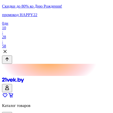
Скидки до 80% ко Дню Рождения!
промокод HAPPY22
0
дн
10
:
28
:
58
Каталог товаров