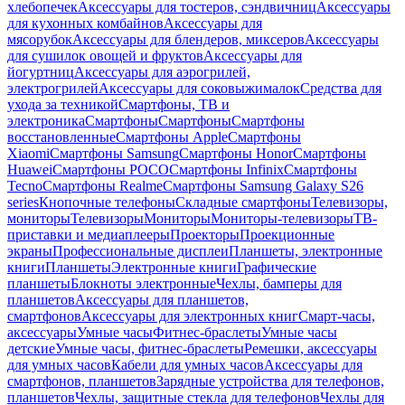
хлебопечек
Аксессуары для тостеров, сэндвичниц
Аксессуары
для кухонных комбайнов
Аксессуары для
мясорубок
Аксессуары для блендеров, миксеров
Аксессуары
для сушилок овощей и фруктов
Аксессуары для
йогуртниц
Аксессуары для аэрогрилей,
электрогрилей
Аксессуары для соковыжималок
Средства для
ухода за техникой
Смартфоны, ТВ и
электроника
Смартфоны
Смартфоны
Смартфоны
восстановленные
Смартфоны Apple
Смартфоны
Xiaomi
Смартфоны Samsung
Смартфоны Honor
Смартфоны
Huawei
Смартфоны POCO
Смартфоны Infinix
Смартфоны
Tecno
Смартфоны Realme
Смартфоны Samsung Galaxy S26
series
Кнопочные телефоны
Складные смартфоны
Телевизоры,
мониторы
Телевизоры
Мониторы
Мониторы-телевизоры
ТВ-
приставки и медиаплееры
Проекторы
Проекционные
экраны
Профессиональные дисплеи
Планшеты, электронные
книги
Планшеты
Электронные книги
Графические
планшеты
Блокноты электронные
Чехлы, бамперы для
планшетов
Аксессуары для планшетов,
смартфонов
Аксессуары для электронных книг
Смарт-часы,
аксессуары
Умные часы
Фитнес-браслеты
Умные часы
детские
Умные часы, фитнес-браслеты
Ремешки, аксессуары
для умных часов
Кабели для умных часов
Аксессуары для
смартфонов, планшетов
Зарядные устройства для телефонов,
планшетов
Чехлы, защитные стекла для телефонов
Чехлы для