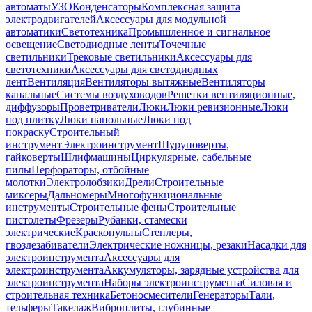
автоматы
УЗО
Конденсаторы
Комплексная защита
электродвигателей
Аксессуары для модульной
автоматики
Светотехника
Промышленное и сигнальное
освещение
Светодиодные ленты
Точечные
светильники
Трековые светильники
Аксессуары для
светотехники
Аксессуары для светодиодных
лент
Вентиляция
Вентиляторы вытяжные
Вентиляторы
канальные
Системы воздуховодов
Решетки вентиляционные,
диффузоры
Проветриватели
Люки
Люки ревизионные
Люки
под плитку
Люки напольные
Люки под
покраску
Строительный
инструмент
Электроинструмент
Шуруповерты,
гайковерты
Шлифмашины
Циркулярные, сабельные
пилы
Перфораторы, отбойные
молотки
Электролобзики
Дрели
Строительные
миксеры
Дальномеры
Многофункциональные
инструменты
Строительные фены
Строительные
пистолеты
Фрезеры
Рубанки, стамески
электрические
Краскопульты
Степлеры,
гвоздезабиватели
Электрические ножницы, резаки
Насадки для
электроинструмента
Аксессуары для
электроинструмента
Аккумуляторы, зарядные устройства для
электроинструмента
Наборы электроинструмента
Силовая и
строительная техника
Бетоносмесители
Генераторы
Тали,
тельферы
Такелаж
Виброплиты, глубинные