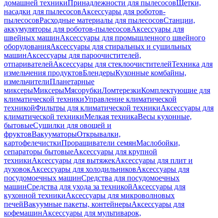
домашней техники
Принадлежности для пылесосов
Щетки,
насадки для пылесосов
Аксессуары для роботов-
пылесосов
Расходные материалы для пылесосов
Станции,
аккумуляторы для роботов-пылесосов
Аксессуары для
швейных машин
Аксессуары для промышленного швейного
оборудования
Аксессуары для стиральных и сушильных
машин
Аксессуары для пароочистителей,
отпаривателей
Аксессуары для стеклоочистителей
Техника для
измельчения продуктов
Блендеры
Кухонные комбайны,
измельчители
Планетарные
миксеры
Миксеры
Мясорубки
Ломтерезки
Комплектующие для
климатической техники
Управление климатической
техникой
Фильтры для климатической техники
Аксессуары для
климатической техники
Мелкая техника
Весы кухонные,
бытовые
Сушилки для овощей и
фруктов
Вакууматоры
Открывалки,
картофелечистки
Проращиватели семян
Маслобойки,
сепараторы бытовые
Аксессуары для крупной
техники
Аксессуары для вытяжек
Аксессуары для плит и
духовок
Аксессуары для холодильников
Аксессуары для
посудомоечных машин
Средства для посудомоечных
машин
Средства для ухода за техникой
Аксессуары для
кухонной техники
Аксессуары для микроволновых
печей
Вакуумные пакеты, контейнеры
Аксессуары для
кофемашин
Аксессуары для мультиварок,