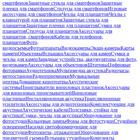
смартфонов
Защитные стекла для смартфонов
Защитные
пленки для смартфонов
Стилусы для смартфонов
Игровые
аксессуары для смартфонов
Чехлы для планшетов
Чехлы с
клавиатурой для планшетов
Защитные стекла для
планшетов
Защитные пленки для планшетов
Сумки для
планшетов
Стилусы для планшетов
Аксессуары для
планшетов, смартфонов
Кабели для телефонов,
планшетов
Фото,
видеосъемка
Фотоаппараты
Видеокамеры
Экшн-камеры
Карты
памяти
Объективы
Вспышки
Аксессуары для камер
Сумки и
чехлы для камер
Зарядные устройства, аккумуляторы для фото,
видеокамер
Аксессуары для объективов
Штативы
Цифровые
фоторамки
Аудиотехника
Мультимедиа акустика
Радиочасы,
метеостанции
Радиоприемники
Музыкальные
центры
Домашние кинотеатры
Акустические
системы
Проигрыватели виниловых пластинок
Аксессуары
для виниловых проигрывателей
Виниловые
пластинки
Инсталляционная акустика
Трансляционные
усилители
Аксессуары для аудиотехники
Комплектующие для
акустики
Акустические кабели
Подставки, стойки для
акустики
Сумки, чехлы для акустики
Оборудование для
фотостудии
Кольцевые лампы
Фоны для фотостудии
Студийное
освещение
Насадки светоформирующие для
фотостудии
Фотозонты, отражатели
Оборудование для
предметной съемки
Вспышки студийные
Комплекты