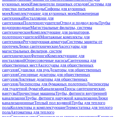
кухонных моек
Измельчители пищевых отходов
Системы для
очистки питьевой воды
Сифоны для кухонных
моек
Комплектующие для кухонных моек
Инженерная
сантехника
Инсталляции для
сантехники
Полотенцесушители
Отвод и подвод воды
Трубы
водопроводные
Магистральные фильтры, системы
сантехнические
Комплектующие для радиаторов,
полотенцесушителей
Монтажные комплекты для
сантехники
Регулирующая арматура
Системы защиты от
протечек
Люки сантехнические
Аксессуары для
магистральных фильтров, систем
сантехнических
Фитинги
Комплектующие для
инсталляций
Опрессовочные насосы
Сантехника для
общественных мест
Аксессуары для общественных
санузлов
Сушилки для рук
Дозаторы для общественных
санузлов
Сенсорные дозаторы для общественных
санузлов
Локтевые дозаторы для общественных
санузлов
Диспенсеры для бумажных полотенец
Диспенсеры
для туалетной бумаги
Канализация
Тросы сантехнические,
вантузы
Прочистные машины
Трубы, фитинги внутренней
канализации
Трубы, фитинги наружной канализации
Люки
канализационные
Теплый пол водяной
Трубы для теплого
пола
Коллекторы и комплектующие
Термостатика для теплого
пола
Автоматика для теплого
пола
Строительство
Строительные смеси и грунтовки
Клеевые