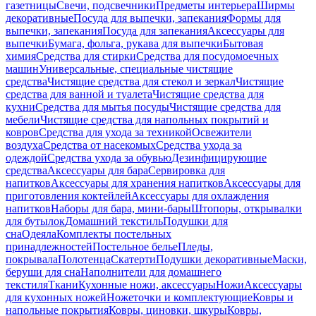
газетницы
Свечи, подсвечники
Предметы интерьера
Ширмы
декоративные
Посуда для выпечки, запекания
Формы для
выпечки, запекания
Посуда для запекания
Аксессуары для
выпечки
Бумага, фольга, рукава для выпечки
Бытовая
химия
Средства для стирки
Средства для посудомоечных
машин
Универсальные, специальные чистящие
средства
Чистящие средства для стекол и зеркал
Чистящие
средства для ванной и туалета
Чистящие средства для
кухни
Средства для мытья посуды
Чистящие средства для
мебели
Чистящие средства для напольных покрытий и
ковров
Средства для ухода за техникой
Освежители
воздуха
Средства от насекомых
Средства ухода за
одеждой
Средства ухода за обувью
Дезинфицирующие
средства
Аксессуары для бара
Сервировка для
напитков
Аксессуары для хранения напитков
Аксессуары для
приготовления коктейлей
Аксессуары для охлаждения
напитков
Наборы для бара, мини-бары
Штопоры, открывалки
для бутылок
Домашний текстиль
Подушки для
сна
Одеяла
Комплекты постельных
принадлежностей
Постельное белье
Пледы,
покрывала
Полотенца
Скатерти
Подушки декоративные
Маски,
беруши для сна
Наполнители для домашнего
текстиля
Ткани
Кухонные ножи, аксессуары
Ножи
Аксессуары
для кухонных ножей
Ножеточки и комплектующие
Ковры и
напольные покрытия
Ковры, циновки, шкуры
Ковры,