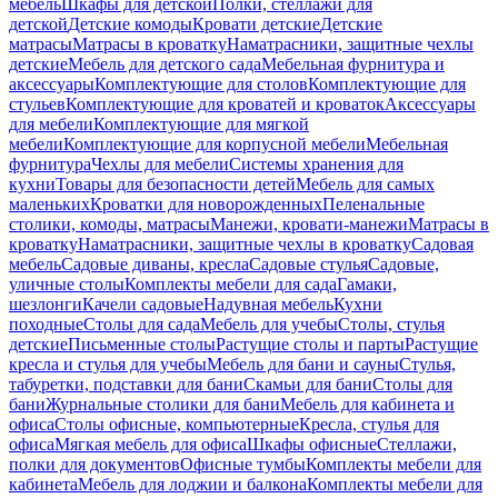
мебель
Шкафы для детской
Полки, стеллажи для
детской
Детские комоды
Кровати детские
Детские
матрасы
Матрасы в кроватку
Наматрасники, защитные чехлы
детские
Мебель для детского сада
Мебельная фурнитура и
аксессуары
Комплектующие для столов
Комплектующие для
стульев
Комплектующие для кроватей и кроваток
Аксессуары
для мебели
Комплектующие для мягкой
мебели
Комплектующие для корпусной мебели
Мебельная
фурнитура
Чехлы для мебели
Системы хранения для
кухни
Товары для безопасности детей
Мебель для самых
маленьких
Кроватки для новорожденных
Пеленальные
столики, комоды, матрасы
Манежи, кровати-манежи
Матрасы в
кроватку
Наматрасники, защитные чехлы в кроватку
Садовая
мебель
Садовые диваны, кресла
Садовые стулья
Садовые,
уличные столы
Комплекты мебели для сада
Гамаки,
шезлонги
Качели садовые
Надувная мебель
Кухни
походные
Столы для сада
Мебель для учебы
Столы, стулья
детские
Письменные столы
Растущие столы и парты
Растущие
кресла и стулья для учебы
Мебель для бани и сауны
Стулья,
табуретки, подставки для бани
Скамьи для бани
Столы для
бани
Журнальные столики для бани
Мебель для кабинета и
офиса
Столы офисные, компьютерные
Кресла, стулья для
офиса
Мягкая мебель для офиса
Шкафы офисные
Стеллажи,
полки для документов
Офисные тумбы
Комплекты мебели для
кабинета
Мебель для лоджии и балкона
Комплекты мебели для