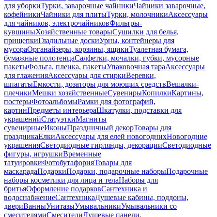
для уборки
Турки, заварочные чайники
Чайники заварочные,
кофейники
Чайники для плиты
Турки, молочники
Аксессуары
для чайников, электрочайников
Фильтры-
кувшины
Хозяйственные товары
Сушилки для белья,
прищепки
Гладильные доски
Урны, контейнеры для
мусора
Органайзеры, корзины, ящики
Туалетная бумага,
бумажные полотенца
Салфетки, мочалки, губки, мусорные
пакеты
Фольга, пленка, пакеты
Упаковочная тара
Аксессуары
для глажения
Аксессуары для стирки
Веревки,
шпагаты
Емкости, дозаторы для моющих средств
Вешалки-
плечики
Мешки хозяйственные
Сувениры
Копилки
Картины,
постеры
Фотоальбомы
Рамки для фотографий,
картин
Предметы интерьера
Шкатулки, подставки для
украшений
Статуэтки
Магниты
сувенирные
Иконы
Праздничный декор
Товары для
праздника
Елки
Аксессуары для елей новогодних
Новогодние
украшения
Светодиодные гирлянды, декорации
Светодиодные
фигуры, игрушки
Временные
татуировки
Фотобутафория
Товары для
маскарада
Подарки
Подарки, подарочные наборы
Подарочные
наборы косметики для лица и тела
Наборы для
бритья
Оформление подарков
Сантехника и
водоснабжение
Сантехника
Душевые кабины, поддоны,
двери
Ванны
Унитазы
Умывальники
Умывальники со
смесителями
Смесители
Душевые панели,