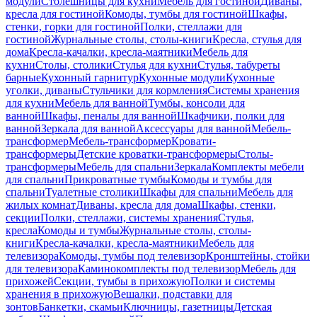
модули
Столешницы для кухни
Мебель для гостиной
Диваны,
кресла для гостиной
Комоды, тумбы для гостиной
Шкафы,
стенки, горки для гостиной
Полки, стеллажи для
гостиной
Журнальные столы, столы-книги
Кресла, стулья для
дома
Кресла-качалки, кресла-маятники
Мебель для
кухни
Столы, столики
Стулья для кухни
Стулья, табуреты
барные
Кухонный гарнитур
Кухонные модули
Кухонные
уголки, диваны
Стульчики для кормления
Системы хранения
для кухни
Мебель для ванной
Тумбы, консоли для
ванной
Шкафы, пеналы для ванной
Шкафчики, полки для
ванной
Зеркала для ванной
Аксессуары для ванной
Мебель-
трансформер
Мебель-трансформер
Кровати-
трансформеры
Детские кроватки-трансформеры
Столы-
трансформеры
Мебель для спальни
Зеркала
Комплекты мебели
для спальни
Прикроватные тумбы
Комоды и тумбы для
спальни
Туалетные столики
Шкафы для спальни
Мебель для
жилых комнат
Диваны, кресла для дома
Шкафы, стенки,
секции
Полки, стеллажи, системы хранения
Стулья,
кресла
Комоды и тумбы
Журнальные столы, столы-
книги
Кресла-качалки, кресла-маятники
Мебель для
телевизора
Комоды, тумбы под телевизор
Кронштейны, стойки
для телевизора
Каминокомплекты под телевизор
Мебель для
прихожей
Секции, тумбы в прихожую
Полки и системы
хранения в прихожую
Вешалки, подставки для
зонтов
Банкетки, скамьи
Ключницы, газетницы
Детская