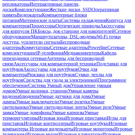
репликаторы
Интерактивные панели,
доски
Комплектующие
Жесткие диски, SSD
Оперативная
память
Видеокарты
Компьютерные блоки
питания
Материнские платы
Системы охлаждения
Корпуса для
компьютеров
Процессоры
Оптические приводы
Аксессуары
для корпусов ПК
Боксы, док-станции для накопителей
Сетевое
оборудование
Маршрутизаторы, DSL-модемы
Wi-Fi точки
доступа, усилители сигнала
Беспроводные
адаптеры
Коммутаторы
Сетевые адаптеры
Powerline
Сетевые
комплектующие
IP-телефония
Медиаконвертеры
Кабели,
переходники сетевые
Антенны для беспроводной
связи
Аксессуары для компьютерной техники
Подставки для
ноутбуков
Аксессуары для ноутбуков
Очки для
компьютера
Рюкзаки для ноутбуков
Сумки, чехлы для
ноутбуков
Средства для ухода за электроникой
Программное
обеспечение
Система Умный дом
Управление умным
домом
Умные колонки, станции
Умные камеры
видеонаблюдения
Умные датчики для дома
Умные
лампы
Умные выключатели
Умные розетки
Умные
светильники
Умные светодиодные ленты
Умные реле
Умные
замки
Умные домофоны
Умные карнизы
Умные
терморегуляторы
Игровая зона
Игровые приставки
Игры для
приставок
Игровые контроллеры
Игровые ноутбуки
Игровые
компьютеры
Игровые видеокарты
Игровые мониторы
Игровые
телевизоры
Игровые мыши
Игровые клавиатуры
Игровые