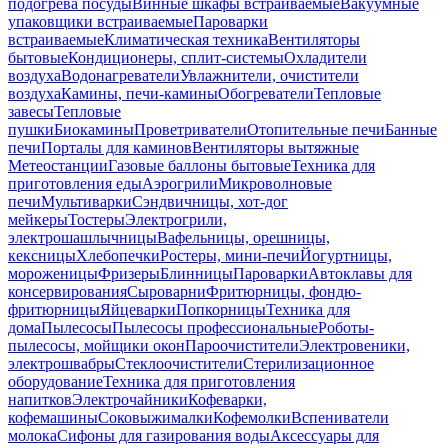
подогрева посуды
Винные шкафы встраиваемые
Вакуумные
упаковщики встраиваемые
Пароварки
встраиваемые
Климатическая техника
Вентиляторы
бытовые
Кондиционеры, сплит-системы
Охладители
воздуха
Водонагреватели
Увлажнители, очистители
воздуха
Камины, печи-камины
Обогреватели
Тепловые
завесы
Тепловые
пушки
Биокамины
Проветриватели
Отопительные печи
Банные
печи
Порталы для каминов
Вентиляторы вытяжные
Метеостанции
Газовые баллоны бытовые
Техника для
приготовления еды
Аэрогрили
Микроволновые
печи
Мультиварки
Сэндвичницы, хот-дог
мейкеры
Тостеры
Электрогрили,
электрошашлычницы
Вафельницы, орешницы,
кексницы
Хлебопечки
Ростеры, мини-печи
Йогуртницы,
мороженицы
Фризеры
Блинницы
Пароварки
Автоклавы для
консервирования
Сыроварни
Фритюрницы, фондю-
фритюрницы
Яйцеварки
Попкорницы
Техника для
дома
Пылесосы
Пылесосы профессиональные
Роботы-
пылесосы, мойщики окон
Пароочистители
Электровеники,
электрошвабры
Стеклоочистители
Стерилизационное
оборудование
Техника для приготовления
напитков
Электрочайники
Кофеварки,
кофемашины
Соковыжималки
Кофемолки
Вспениватели
молока
Сифоны для газирования воды
Аксессуары для