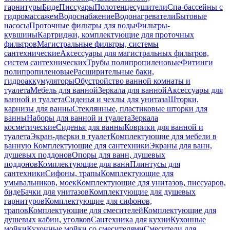
гарнитуры
Биде
Писсуары
Полотенцесушители
Спа-бассейны с
гидромассажем
Водоснабжение
Водонагреватели
Бытовые
насосы
Проточные фильтры для воды
Фильтры-
кувшины
Картриджи, комплектующие для проточных
фильтров
Магистральные фильтры, системы
сантехнические
Аксессуары для магистральных фильтров,
систем сантехнических
Трубы полипропиленовые
Фитинги
полипропиленовые
Расширительные баки,
гидроаккумуляторы
Обустройство ванной комнаты и
туалета
Мебель для ванной
Зеркала для ванной
Аксессуары для
ванной и туалета
Сиденья и чехлы для унитаза
Шторки,
карнизы для ванны
Стеклянные, пластиковые шторки для
ванны
Наборы для ванной и туалета
Зеркала
косметические
Сиденья для ванны
Коврики для ванной и
туалета
Экран-дверки в туалет
Комплектующие для мебели в
ванную
Комплектующие для сантехники
Экраны для ванн,
душевых поддонов
Опоры для ванн, душевых
поддонов
Комплектующие для ванн
Плинтусы для
сантехники
Сифоны, трапы
Комплектующие для
умывальников, моек
Комплектующие для унитазов, писсуаров,
биде
Бачки для унитазов
Комплектующие для душевых
гарнитуров
Комплектующие для сифонов,
трапов
Комплектующие для смесителей
Комплектующие для
душевых кабин, уголков
Сантехника для кухни
Кухонные
мойки
Кухонные мойки со смесителями
Смесители для