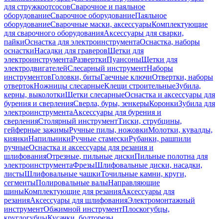
для стружкоотсосов
Сварочное и паяльное
оборудование
Сварочное оборудование
Паяльное
оборудование
Сварочные маски, аксессуары
Комплектующие
для сварочного оборудования
Аксессуары для сварки,
пайки
Оснастка для электроинструмента
Оснастка, наборы
оснастки
Насадки для граверов
Щетки для
электроинструмента
Развертки
Пуансоны
Щетки для
электродвигателей
Слесарный инструмент
Наборы
инструментов
Головки, биты
Гаечные ключи
Отвертки, наборы
отверток
Ножницы слесарные
Клещи строительные
Зубила,
керны, выколотки
Щетки слесарные
Оснастка и аксессуары для
бурения и сверления
Сверла, буры, зенкеры
Коронки
Зубила для
электроинструмента
Аксессуары для бурения и
сверления
Столярный инструмент
Тиски, струбцины,
гейферные зажимы
Ручные пилы, ножовки
Молотки, кувалды,
киянки
Напильники
Ручные стамески
Рубанки, рашпили
ручные
Оснастка и аксессуары для резания и
шлифования
Отрезные, пильные диски
Пильные полотна для
электроинструмента
Фрезы
Шлифовальные диски, насадки,
листы
Шлифовальные чашки
Точильные камни, круги,
сегменты
Полировальные валы
Направляющие
шины
Комплектующие для резания
Аксессуары для
резания
Аксессуары для шлифования
Электромонтажный
инструмент
Обжимной инструмент
Плоскогубцы,
круглогубцы
Кусачки, болторезы,