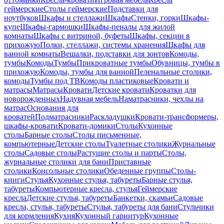
геймерские
Столы геймерские
Подставки для
ноутбуков
Шкафы и стеллажи
Шкафы
Стенки, горки
Шкафы-
купе
Шкафы-гармошки
Шкафы-пеналы для жилой
комнаты
Шкафы с витриной, буфеты
Шкафы, секции в
прихожую
Полки, стеллажи, системы хранения
Шкафы для
ванной комнаты
Вешалки, подставки для зонтов
Комоды,
тумбы
Комоды
Тумбы
Прикроватные тумбы
Обувницы, тумбы в
прихожую
Комоды, тумбы для ванной
Пеленальные столики,
комоды
Тумбы под ТВ
Комоды пластиковые
Кровати и
матрасы
Матрасы
Кровати
Детские кровати
Кроватки для
новорожденных
Надувная мебель
Наматрасники, чехлы на
матрас
Основания для
кроватей
Подматрасники
Раскладушки
Кровати-трансформеры,
шкафы-кровати
Кровати-домики
Столы
Кухонные
столы
Барные столы
Столы письменные,
компьютерные
Детские столы
Туалетные столики
Журнальные
столы
Садовые столы
Растущие столы и парты
Столы,
журнальные столики для бани
Приставные
столики
Консольные столики
Обеденные группы
Столы-
книги
Стулья
Кухонные стулья, табуреты
Барные стулья,
табуреты
Компьютерные кресла, стулья
Геймерские
кресла
Детские стулья, табуреты
Банкетки, скамьи
Садовые
кресла, стулья, табуреты
Стулья, табуреты для бани
Стульчики
для кормления
Кухня
Кухонный гарнитур
Кухонные