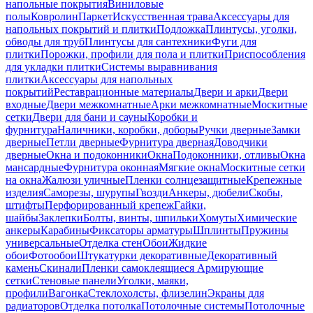
напольные покрытия
Виниловые
полы
Ковролин
Паркет
Искусственная трава
Аксессуары для
напольных покрытий и плитки
Подложка
Плинтусы, уголки,
обводы для труб
Плинтусы для сантехники
Фуги для
плитки
Порожки, профили для пола и плитки
Приспособления
для укладки плитки
Системы выравнивания
плитки
Аксессуары для напольных
покрытий
Реставрационные материалы
Двери и арки
Двери
входные
Двери межкомнатные
Арки межкомнатные
Москитные
сетки
Двери для бани и сауны
Коробки и
фурнитура
Наличники, коробки, доборы
Ручки дверные
Замки
дверные
Петли дверные
Фурнитура дверная
Доводчики
дверные
Окна и подоконники
Окна
Подоконники, отливы
Окна
мансардные
Фурнитура оконная
Мягкие окна
Москитные сетки
на окна
Жалюзи уличные
Пленки солнцезащитные
Крепежные
изделия
Саморезы, шурупы
Гвозди
Анкеры, дюбели
Скобы,
штифты
Перфорированный крепеж
Гайки,
шайбы
Заклепки
Болты, винты, шпильки
Хомуты
Химические
анкеры
Карабины
Фиксаторы арматуры
Шплинты
Пружины
универсальные
Отделка стен
Обои
Жидкие
обои
Фотообои
Штукатурки декоративные
Декоративный
камень
Скинали
Пленки самоклеящиеся
Армирующие
сетки
Стеновые панели
Уголки, маяки,
профили
Вагонка
Стеклохолсты, флизелин
Экраны для
радиаторов
Отделка потолка
Потолочные системы
Потолочные