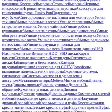
наушники
Кресла геймерские
Столы геймерские
Игровые
микрофоны
Игровая мультимедиа акустика
Аксессуары для
геймеров
Фигурки Funko Pop
Подставки для
ноутбуков
Светодиодные ленты
Лампы для мониторов
Умная
техника
Умные роботы-пылесосы
Умные телевизоры
Умные
стиральные машины
Умные чайники
Умные роботы
кулинарные
Умные вентиляторы
Умные кондиционеры
Умные
обогреватели
Умные увлажнители, очистители воздуха
Умные
отопительные котлы
Умные проветриватели
Умные радиочасы,
метеостанции
Умные кормушки и поилки для
животных
Умные напольные весы
Накопители данных
USB
Flash накопители
Внешние HDD, SSD диски
Карты
памяти
Сетевые накопители
Картридеры
Оптические
диски
Наблюдение и безопасность
Камеры
видеонаблюдения
Аксессуары для CCTV
Домофоны,
вызывные панели
Датчики для дома
Охранные системы,
сигнализации
Системы контроля и управления
доступом
Металлодетекторы
Мебель
Мягкая мебель
Диваны,
тахты
Диваны прямые
Диваны угловые
Диваны П-
образные
Кухонные уголки, диваны
Диваны
модульные
Детские диваны
Диваны садовые
Комплекты мягкой
мебели
Бескаркасные кресла-мешки и диваны
Надувные
диваны
Кресла
Кресла
Кресла-мешки и пуфы
Кресла-качалки,
кресла-маятники
Детские кресла, пуфы
Надувные кресла
Пуфы,
оттоманки
Кресла-кровати
Игровая мебель
Кресла