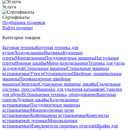
Услуги
Сертификаты
Подборщик подарков
Найти подарки
Категории товаров
Бытовая техника
Крупная техника для
кухни
Холодильники
Вытяжки
Кухонные
плиты
Морозильники
Посудомоечные машины
Настольные
плиты
Винные шкафы
Мини-холодильники
Техника для ухода
за одеждой
Стиральные машины
Стиральные машины
встраиваемые
Утюги
Отпариватели
Швейные, вышивальные
машины
Промышленные швейные
машины
Оверлоки
Сушильные машины, шкафы
Гладильные
системы, прессы
Машинки для удаления катышков
Сушилки
для обуви
Встраиваемая техника, оборудование
Варочные
панели
Духовые шкафы
Холодильники
встраиваемые
Посудомоечные машины
встраиваемые
Микроволновые печи
встраиваемые
Кофемашины встраиваемые
Комплекты
встраиваемой техники
Морозильники
встраиваемые
Измельчители пищевых отходов
Шкафы для