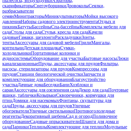
пылесосы, воздуходувки
Аэраторы,
скарификаторы
Снегоуборщики
Дровоколы
Сеялки,
разбрасыватели
семян
Минитракторы
Миникультиваторы
Мойки высокого
давления
Наборы садового электроинструмента
Отдых и
пикник
Батуты
Бассейны
Спа-бассейны
Комплекты мебели для
сада
Столы для сада
Стулья, кресла для сада
Качели
садовые
Гамаки, шезлонги
Раскладушки
Зонты,
тенты
Аксессуары для садовой мебели
Грили
Мангалы,
коптильни
Детская площадка
Сумки-
холодильники
Портативные колонки и
аудиосистемы
Оборудование для участка
Бытовые насосы
Люки
канализационные
Пруды, аксессуары для прудов
Фильтры,
насосы, стерилизаторы для прудов
Компрессоры для
прудов
Станции биологической очистки
Запчасти и
комплектующие для оборудования
Благоустройство
участка
Дачные дома
Беседки
Бани
Хозблоки и
сараи
Аксессуары для озеленения сада
Декор для сада
Почтовые
ящики, таблички
Козырьки
Скворечники, кормушки для
птиц
Домики для насекомых
Фонтаны, скульптуры для
сада
Пруды, аксессуары для прудов
Уличные
обогреватели
Уличные светильники
Противогололедные
реагенты
Декоративный щебень
Сад и огород
Поливочное
оборудование
Садовые опрыскиватели
Шланги для дома и
сада
Парники
Теплицы
Комплектующие для теплиц
Модульные