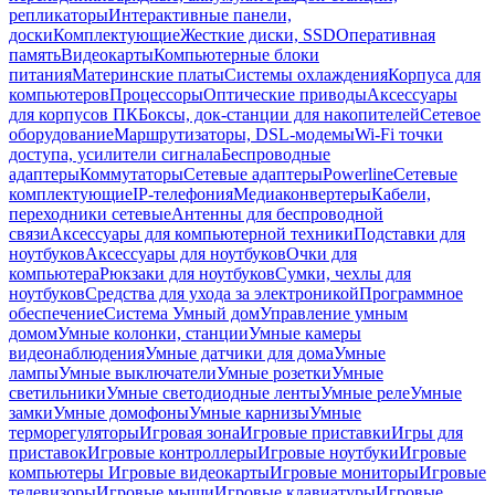
репликаторы
Интерактивные панели,
доски
Комплектующие
Жесткие диски, SSD
Оперативная
память
Видеокарты
Компьютерные блоки
питания
Материнские платы
Системы охлаждения
Корпуса для
компьютеров
Процессоры
Оптические приводы
Аксессуары
для корпусов ПК
Боксы, док-станции для накопителей
Сетевое
оборудование
Маршрутизаторы, DSL-модемы
Wi-Fi точки
доступа, усилители сигнала
Беспроводные
адаптеры
Коммутаторы
Сетевые адаптеры
Powerline
Сетевые
комплектующие
IP-телефония
Медиаконвертеры
Кабели,
переходники сетевые
Антенны для беспроводной
связи
Аксессуары для компьютерной техники
Подставки для
ноутбуков
Аксессуары для ноутбуков
Очки для
компьютера
Рюкзаки для ноутбуков
Сумки, чехлы для
ноутбуков
Средства для ухода за электроникой
Программное
обеспечение
Система Умный дом
Управление умным
домом
Умные колонки, станции
Умные камеры
видеонаблюдения
Умные датчики для дома
Умные
лампы
Умные выключатели
Умные розетки
Умные
светильники
Умные светодиодные ленты
Умные реле
Умные
замки
Умные домофоны
Умные карнизы
Умные
терморегуляторы
Игровая зона
Игровые приставки
Игры для
приставок
Игровые контроллеры
Игровые ноутбуки
Игровые
компьютеры
Игровые видеокарты
Игровые мониторы
Игровые
телевизоры
Игровые мыши
Игровые клавиатуры
Игровые