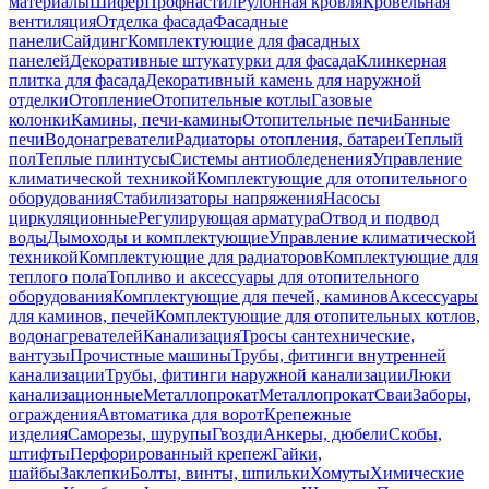
материалы
Шифер
Профнастил
Рулонная кровля
Кровельная
вентиляция
Отделка фасада
Фасадные
панели
Сайдинг
Комплектующие для фасадных
панелей
Декоративные штукатурки для фасада
Клинкерная
плитка для фасада
Декоративный камень для наружной
отделки
Отопление
Отопительные котлы
Газовые
колонки
Камины, печи-камины
Отопительные печи
Банные
печи
Водонагреватели
Радиаторы отопления, батареи
Теплый
пол
Теплые плинтусы
Системы антиобледенения
Управление
климатической техникой
Комплектующие для отопительного
оборудования
Стабилизаторы напряжения
Насосы
циркуляционные
Регулирующая арматура
Отвод и подвод
воды
Дымоходы и комплектующие
Управление климатической
техникой
Комплектующие для радиаторов
Комплектующие для
теплого пола
Топливо и аксессуары для отопительного
оборудования
Комплектующие для печей, каминов
Аксессуары
для каминов, печей
Комплектующие для отопительных котлов,
водонагревателей
Канализация
Тросы сантехнические,
вантузы
Прочистные машины
Трубы, фитинги внутренней
канализации
Трубы, фитинги наружной канализации
Люки
канализационные
Металлопрокат
Металлопрокат
Сваи
Заборы,
ограждения
Автоматика для ворот
Крепежные
изделия
Саморезы, шурупы
Гвозди
Анкеры, дюбели
Скобы,
штифты
Перфорированный крепеж
Гайки,
шайбы
Заклепки
Болты, винты, шпильки
Хомуты
Химические