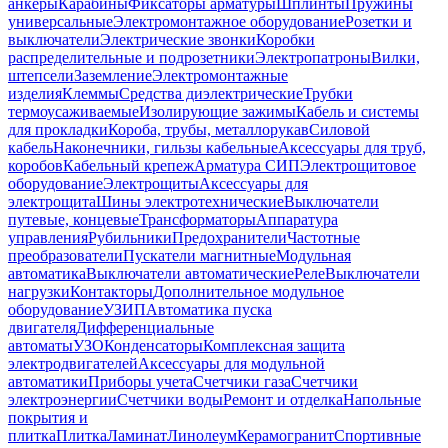
анкеры
Карабины
Фиксаторы арматуры
Шплинты
Пружины
универсальные
Электромонтажное оборудование
Розетки и
выключатели
Электрические звонки
Коробки
распределительные и подрозетники
Электропатроны
Вилки,
штепсели
Заземление
Электромонтажные
изделия
Клеммы
Средства диэлектрические
Трубки
термоусаживаемые
Изолирующие зажимы
Кабель и системы
для прокладки
Короба, трубы, металлорукав
Силовой
кабель
Наконечники, гильзы кабельные
Аксессуары для труб,
коробов
Кабельный крепеж
Арматура СИП
Электрощитовое
оборудование
Электрощиты
Аксессуары для
электрощита
Шины электротехнические
Выключатели
путевые, концевые
Трансформаторы
Аппаратура
управления
Рубильники
Предохранители
Частотные
преобразователи
Пускатели магнитные
Модульная
автоматика
Выключатели автоматические
Реле
Выключатели
нагрузки
Контакторы
Дополнительное модульное
оборудование
УЗИП
Автоматика пуска
двигателя
Дифференциальные
автоматы
УЗО
Конденсаторы
Комплексная защита
электродвигателей
Аксессуары для модульной
автоматики
Приборы учета
Счетчики газа
Счетчики
электроэнергии
Счетчики воды
Ремонт и отделка
Напольные
покрытия и
плитка
Плитка
Ламинат
Линолеум
Керамогранит
Спортивные