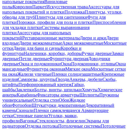
напольные покрытия
Виниловые
полы
Ковролин
Паркет
Искусственная трава
Аксессуары для
напольных покрытий и плитки
Подложка
Плинтусы, уголки,
обводы для труб
Плинтусы для сантехники
Фуги для
плитки
Порожки, профили для пола и плитки
Приспособления
для укладки плитки
Системы выравнивания
плитки
Аксессуары для напольных
покрытий
Реставрационные материалы
Двери и арки
Двери
входные
Двери межкомнатные
Арки межкомнатные
Москитные
сетки
Двери для бани и сауны
Коробки и
фурнитура
Наличники, коробки, доборы
Ручки дверные
Замки
дверные
Петли дверные
Фурнитура дверная
Доводчики
дверные
Окна и подоконники
Окна
Подоконники, отливы
Окна
мансардные
Фурнитура оконная
Мягкие окна
Москитные сетки
на окна
Жалюзи уличные
Пленки солнцезащитные
Крепежные
изделия
Саморезы, шурупы
Гвозди
Анкеры, дюбели
Скобы,
штифты
Перфорированный крепеж
Гайки,
шайбы
Заклепки
Болты, винты, шпильки
Хомуты
Химические
анкеры
Карабины
Фиксаторы арматуры
Шплинты
Пружины
универсальные
Отделка стен
Обои
Жидкие
обои
Фотообои
Штукатурки декоративные
Декоративный
камень
Скинали
Пленки самоклеящиеся
Армирующие
сетки
Стеновые панели
Уголки, маяки,
профили
Вагонка
Стеклохолсты, флизелин
Экраны для
радиаторов
Отделка потолка
Потолочные системы
Потолочные