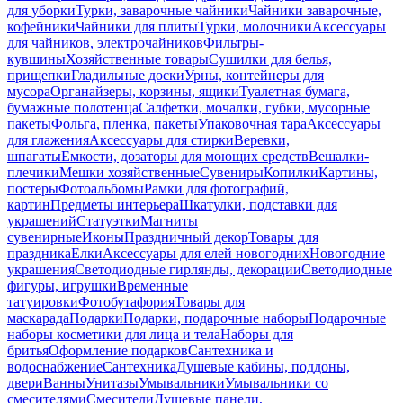
для уборки
Турки, заварочные чайники
Чайники заварочные,
кофейники
Чайники для плиты
Турки, молочники
Аксессуары
для чайников, электрочайников
Фильтры-
кувшины
Хозяйственные товары
Сушилки для белья,
прищепки
Гладильные доски
Урны, контейнеры для
мусора
Органайзеры, корзины, ящики
Туалетная бумага,
бумажные полотенца
Салфетки, мочалки, губки, мусорные
пакеты
Фольга, пленка, пакеты
Упаковочная тара
Аксессуары
для глажения
Аксессуары для стирки
Веревки,
шпагаты
Емкости, дозаторы для моющих средств
Вешалки-
плечики
Мешки хозяйственные
Сувениры
Копилки
Картины,
постеры
Фотоальбомы
Рамки для фотографий,
картин
Предметы интерьера
Шкатулки, подставки для
украшений
Статуэтки
Магниты
сувенирные
Иконы
Праздничный декор
Товары для
праздника
Елки
Аксессуары для елей новогодних
Новогодние
украшения
Светодиодные гирлянды, декорации
Светодиодные
фигуры, игрушки
Временные
татуировки
Фотобутафория
Товары для
маскарада
Подарки
Подарки, подарочные наборы
Подарочные
наборы косметики для лица и тела
Наборы для
бритья
Оформление подарков
Сантехника и
водоснабжение
Сантехника
Душевые кабины, поддоны,
двери
Ванны
Унитазы
Умывальники
Умывальники со
смесителями
Смесители
Душевые панели,