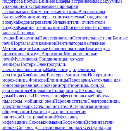
подогрева посуды
Винные шкафы встраиваемые
Вакуумные
упаковщики встраиваемые
Пароварки
встраиваемые
Климатическая техника
Вентиляторы
бытовые
Кондиционеры, сплит-системы
Охладители
воздуха
Водонагреватели
Увлажнители, очистители
воздуха
Камины, печи-камины
Обогреватели
Тепловые
завесы
Тепловые
пушки
Биокамины
Проветриватели
Отопительные печи
Банные
печи
Порталы для каминов
Вентиляторы вытяжные
Метеостанции
Газовые баллоны бытовые
Техника для
приготовления еды
Аэрогрили
Микроволновые
печи
Мультиварки
Сэндвичницы, хот-дог
мейкеры
Тостеры
Электрогрили,
электрошашлычницы
Вафельницы, орешницы,
кексницы
Хлебопечки
Ростеры, мини-печи
Йогуртницы,
мороженицы
Фризеры
Блинницы
Пароварки
Автоклавы для
консервирования
Сыроварни
Фритюрницы, фондю-
фритюрницы
Яйцеварки
Попкорницы
Техника для
дома
Пылесосы
Пылесосы профессиональные
Роботы-
пылесосы, мойщики окон
Пароочистители
Электровеники,
электрошвабры
Стеклоочистители
Стерилизационное
оборудование
Техника для приготовления
напитков
Электрочайники
Кофеварки,
кофемашины
Соковыжималки
Кофемолки
Вспениватели
молока
Сифоны для газирования воды
Аксессуары для