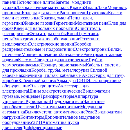
панели
Потолочные плиты
Багеты, молдинги,
уголки
Лакокрасочные материалы
Краски
Эмали
Лаки
Морилки,
пропитки
Колеры для краски
Растворители
Грунтовки
Краски,
эмали аэрозольные
Краски, эмали
Пены, клеи,
герметики
Жидкие гвозди
Герметики
Монтажная пена
Клеи для
обоев
Клеи для напольных покрытий
Очистители,
растворители
Фиксаторы резьбы
Клеи
Герметики,
пены
Электромонтажное оборудование
Розетки и
выключатели
Электрические звонки
Коробки
распределительные и подрозетники
Электропатроны
Вилки,
штепсели
Молниеприемники
Заземление
Электромонтажные
изделия
Клеммы
Средства диэлектрические
Трубки
термоусаживаемые
Изолирующие зажимы
Кабель и системы
для прокладки
Короба, трубы, металлорукав
Силовой
кабель
Наконечники, гильзы кабельные
Аксессуары для труб,
коробов
Кабельный крепеж
Арматура СИП
Электрощитовое
оборудование
Электрощиты
Аксессуары для
электрощита
Шины электротехнические
Выключатели
путевые, концевые
Трансформаторы
Аппаратура
управления
Рубильники
Предохранители
Частотные
преобразователи
Пускатели магнитные
Модульная
автоматика
Выключатели автоматические
Реле
Выключатели
нагрузки
Контакторы
Дополнительное модульное
оборудование
УЗИП
Автоматика пуска
двигателя
Дифференциальные