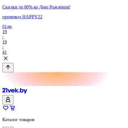
Скидки до 80% ко Дню Рождения!
промокод HAPPY22
01
дн
19
:
19
:
41
Каталог товаров