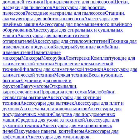
домашней техники
Принадлежности для пылесосов
Щетки,
насадки для пылесосов
Аксессуары для роботов-
пылесосов
Расходные материалы для пылесосов
Станции,
аккумуляторы для роботов-пылесосов
Аксессуары для
швейных машин
Аксессуары для промышленного швейного
оборудования
Аксессуары для стиральных и сушильных
машин
Аксессуары для пароочистителей,
отпаривателей
Аксессуары для стеклоочистителей
Техника для
измельчения продуктов
Блендеры
Кухонные комбайны,
измельчители
Планетарные
миксеры
Миксеры
Мясорубки
Ломтерезки
Комплектующие для
климатической техники
Управление климатической
техникой
Фильтры для климатической техники
Аксессуары для
климатической техники
Мелкая техника
Весы кухонные,
бытовые
Сушилки для овощей и
фруктов
Вакууматоры
Открывалки,
картофелечистки
Проращиватели семян
Маслобойки,
сепараторы бытовые
Аксессуары для крупной
техники
Аксессуары для вытяжек
Аксессуары для плит и
духовок
Аксессуары для холодильников
Аксессуары для
посудомоечных машин
Средства для посудомоечных
машин
Средства для ухода за техникой
Аксессуары для
кухонной техники
Аксессуары для микроволновых
печей
Вакуумные пакеты, контейнеры
Аксессуары для
кофемашин
Аксессуары для мультиварок,