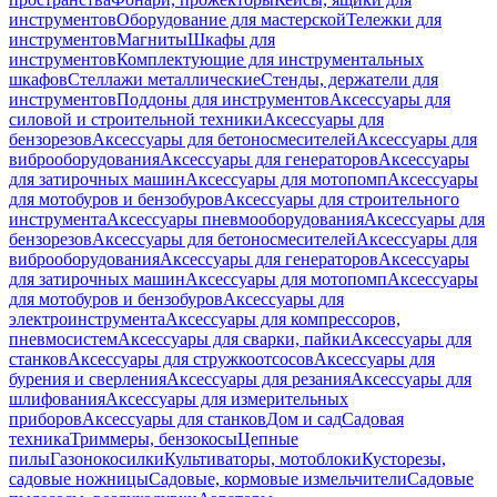
инструментов
Оборудование для мастерской
Тележки для
инструментов
Магниты
Шкафы для
инструментов
Комплектующие для инструментальных
шкафов
Стеллажи металлические
Стенды, держатели для
инструментов
Поддоны для инструментов
Аксессуары для
силовой и строительной техники
Аксессуары для
бензорезов
Аксессуары для бетоносмесителей
Аксессуары для
виброоборудования
Аксессуары для генераторов
Аксессуары
для затирочных машин
Аксессуары для мотопомп
Аксессуары
для мотобуров и бензобуров
Аксессуары для строительного
инструмента
Аксессуары пневмооборудования
Аксессуары для
бензорезов
Аксессуары для бетоносмесителей
Аксессуары для
виброоборудования
Аксессуары для генераторов
Аксессуары
для затирочных машин
Аксессуары для мотопомп
Аксессуары
для мотобуров и бензобуров
Аксессуары для
электроинструмента
Аксессуары для компрессоров,
пневмосистем
Аксессуары для сварки, пайки
Аксессуары для
станков
Аксессуары для стружкоотсосов
Аксессуары для
бурения и сверления
Аксессуары для резания
Аксессуары для
шлифования
Аксессуары для измерительных
приборов
Аксессуары для станков
Дом и сад
Садовая
техника
Триммеры, бензокосы
Цепные
пилы
Газонокосилки
Культиваторы, мотоблоки
Кусторезы,
садовые ножницы
Садовые, кормовые измельчители
Садовые