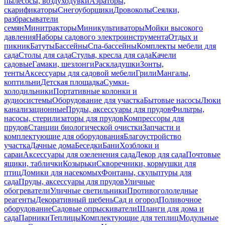
пылесосы, воздуходувки
Аэраторы,
скарификаторы
Снегоуборщики
Дровоколы
Сеялки,
разбрасыватели
семян
Минитракторы
Миникультиваторы
Мойки высокого
давления
Наборы садового электроинструмента
Отдых и
пикник
Батуты
Бассейны
Спа-бассейны
Комплекты мебели для
сада
Столы для сада
Стулья, кресла для сада
Качели
садовые
Гамаки, шезлонги
Раскладушки
Зонты,
тенты
Аксессуары для садовой мебели
Грили
Мангалы,
коптильни
Детская площадка
Сумки-
холодильники
Портативные колонки и
аудиосистемы
Оборудование для участка
Бытовые насосы
Люки
канализационные
Пруды, аксессуары для прудов
Фильтры,
насосы, стерилизаторы для прудов
Компрессоры для
прудов
Станции биологической очистки
Запчасти и
комплектующие для оборудования
Благоустройство
участка
Дачные дома
Беседки
Бани
Хозблоки и
сараи
Аксессуары для озеленения сада
Декор для сада
Почтовые
ящики, таблички
Козырьки
Скворечники, кормушки для
птиц
Домики для насекомых
Фонтаны, скульптуры для
сада
Пруды, аксессуары для прудов
Уличные
обогреватели
Уличные светильники
Противогололедные
реагенты
Декоративный щебень
Сад и огород
Поливочное
оборудование
Садовые опрыскиватели
Шланги для дома и
сада
Парники
Теплицы
Комплектующие для теплиц
Модульные