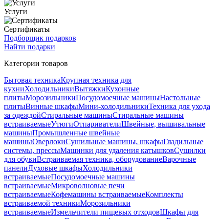
Услуги
Сертификаты
Подборщик подарков
Найти подарки
Категории товаров
Бытовая техника
Крупная техника для
кухни
Холодильники
Вытяжки
Кухонные
плиты
Морозильники
Посудомоечные машины
Настольные
плиты
Винные шкафы
Мини-холодильники
Техника для ухода
за одеждой
Стиральные машины
Стиральные машины
встраиваемые
Утюги
Отпариватели
Швейные, вышивальные
машины
Промышленные швейные
машины
Оверлоки
Сушильные машины, шкафы
Гладильные
системы, прессы
Машинки для удаления катышков
Сушилки
для обуви
Встраиваемая техника, оборудование
Варочные
панели
Духовые шкафы
Холодильники
встраиваемые
Посудомоечные машины
встраиваемые
Микроволновые печи
встраиваемые
Кофемашины встраиваемые
Комплекты
встраиваемой техники
Морозильники
встраиваемые
Измельчители пищевых отходов
Шкафы для