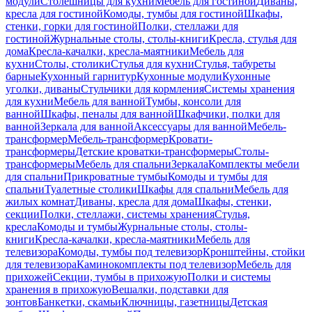
модули
Столешницы для кухни
Мебель для гостиной
Диваны,
кресла для гостиной
Комоды, тумбы для гостиной
Шкафы,
стенки, горки для гостиной
Полки, стеллажи для
гостиной
Журнальные столы, столы-книги
Кресла, стулья для
дома
Кресла-качалки, кресла-маятники
Мебель для
кухни
Столы, столики
Стулья для кухни
Стулья, табуреты
барные
Кухонный гарнитур
Кухонные модули
Кухонные
уголки, диваны
Стульчики для кормления
Системы хранения
для кухни
Мебель для ванной
Тумбы, консоли для
ванной
Шкафы, пеналы для ванной
Шкафчики, полки для
ванной
Зеркала для ванной
Аксессуары для ванной
Мебель-
трансформер
Мебель-трансформер
Кровати-
трансформеры
Детские кроватки-трансформеры
Столы-
трансформеры
Мебель для спальни
Зеркала
Комплекты мебели
для спальни
Прикроватные тумбы
Комоды и тумбы для
спальни
Туалетные столики
Шкафы для спальни
Мебель для
жилых комнат
Диваны, кресла для дома
Шкафы, стенки,
секции
Полки, стеллажи, системы хранения
Стулья,
кресла
Комоды и тумбы
Журнальные столы, столы-
книги
Кресла-качалки, кресла-маятники
Мебель для
телевизора
Комоды, тумбы под телевизор
Кронштейны, стойки
для телевизора
Каминокомплекты под телевизор
Мебель для
прихожей
Секции, тумбы в прихожую
Полки и системы
хранения в прихожую
Вешалки, подставки для
зонтов
Банкетки, скамьи
Ключницы, газетницы
Детская