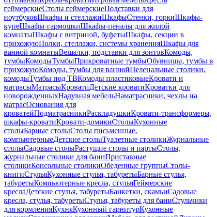
геймерские
Столы геймерские
Подставки для
ноутбуков
Шкафы и стеллажи
Шкафы
Стенки, горки
Шкафы-
купе
Шкафы-гармошки
Шкафы-пеналы для жилой
комнаты
Шкафы с витриной, буфеты
Шкафы, секции в
прихожую
Полки, стеллажи, системы хранения
Шкафы для
ванной комнаты
Вешалки, подставки для зонтов
Комоды,
тумбы
Комоды
Тумбы
Прикроватные тумбы
Обувницы, тумбы в
прихожую
Комоды, тумбы для ванной
Пеленальные столики,
комоды
Тумбы под ТВ
Комоды пластиковые
Кровати и
матрасы
Матрасы
Кровати
Детские кровати
Кроватки для
новорожденных
Надувная мебель
Наматрасники, чехлы на
матрас
Основания для
кроватей
Подматрасники
Раскладушки
Кровати-трансформеры,
шкафы-кровати
Кровати-домики
Столы
Кухонные
столы
Барные столы
Столы письменные,
компьютерные
Детские столы
Туалетные столики
Журнальные
столы
Садовые столы
Растущие столы и парты
Столы,
журнальные столики для бани
Приставные
столики
Консольные столики
Обеденные группы
Столы-
книги
Стулья
Кухонные стулья, табуреты
Барные стулья,
табуреты
Компьютерные кресла, стулья
Геймерские
кресла
Детские стулья, табуреты
Банкетки, скамьи
Садовые
кресла, стулья, табуреты
Стулья, табуреты для бани
Стульчики
для кормления
Кухня
Кухонный гарнитур
Кухонные