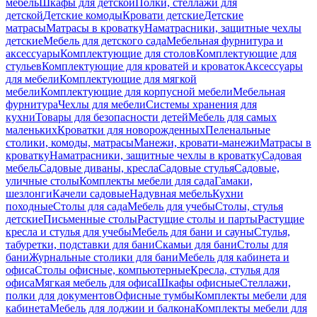
мебель
Шкафы для детской
Полки, стеллажи для
детской
Детские комоды
Кровати детские
Детские
матрасы
Матрасы в кроватку
Наматрасники, защитные чехлы
детские
Мебель для детского сада
Мебельная фурнитура и
аксессуары
Комплектующие для столов
Комплектующие для
стульев
Комплектующие для кроватей и кроваток
Аксессуары
для мебели
Комплектующие для мягкой
мебели
Комплектующие для корпусной мебели
Мебельная
фурнитура
Чехлы для мебели
Системы хранения для
кухни
Товары для безопасности детей
Мебель для самых
маленьких
Кроватки для новорожденных
Пеленальные
столики, комоды, матрасы
Манежи, кровати-манежи
Матрасы в
кроватку
Наматрасники, защитные чехлы в кроватку
Садовая
мебель
Садовые диваны, кресла
Садовые стулья
Садовые,
уличные столы
Комплекты мебели для сада
Гамаки,
шезлонги
Качели садовые
Надувная мебель
Кухни
походные
Столы для сада
Мебель для учебы
Столы, стулья
детские
Письменные столы
Растущие столы и парты
Растущие
кресла и стулья для учебы
Мебель для бани и сауны
Стулья,
табуретки, подставки для бани
Скамьи для бани
Столы для
бани
Журнальные столики для бани
Мебель для кабинета и
офиса
Столы офисные, компьютерные
Кресла, стулья для
офиса
Мягкая мебель для офиса
Шкафы офисные
Стеллажи,
полки для документов
Офисные тумбы
Комплекты мебели для
кабинета
Мебель для лоджии и балкона
Комплекты мебели для