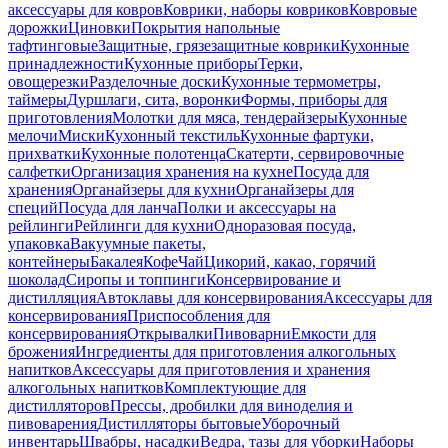
аксессуары для ковров
Коврики, наборы ковриков
Ковровые
дорожки
Циновки
Покрытия напольные
тафтинговые
Защитные, грязезащитные коврики
Кухонные
принадлежности
Кухонные приборы
Терки,
овощерезки
Разделочные доски
Кухонные термометры,
таймеры
Дуршлаги, сита, воронки
Формы, приборы для
приготовления
Молотки для мяса, тендерайзеры
Кухонные
мелочи
Миски
Кухонный текстиль
Кухонные фартуки,
прихватки
Кухонные полотенца
Скатерти, сервировочные
салфетки
Организация хранения на кухне
Посуда для
хранения
Органайзеры для кухни
Органайзеры для
специй
Посуда для ланча
Полки и аксессуары на
рейлинги
Рейлинги для кухни
Одноразовая посуда,
упаковка
Вакуумные пакеты,
контейнеры
Бакалея
Кофе
Чай
Цикорий, какао, горячий
шоколад
Сиропы и топпинги
Консервирование и
дистилляция
Автоклавы для консервирования
Аксессуары для
консервирования
Приспособления для
консервирования
Открывалки
Пивоварни
Емкости для
брожения
Ингредиенты для приготовления алкогольных
напитков
Аксессуары для приготовления и хранения
алкогольных напитков
Комплектующие для
дистилляторов
Прессы, дробилки для виноделия и
пивоварения
Дистилляторы бытовые
Уборочный
инвентарь
Швабры, насадки
Ведра, тазы для уборки
Наборы