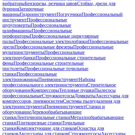
вибраторы
Бензорезы, резчики швов
Стойки, дрели для
бурения
Затирочные
машины
Гидроинструмент
Погрузчики
Профессиональный
инструмент
Профессиональные
шуруповерты
Профессиональные
шлифмашины
Профессиональные
перфораторы
Профессиональные циркулярные
пилы
Профессиональные электролобзики
Профессиональные
дрели
Профессиональные фрезеры
Профессиональные
мультиинструменты
Профессиональные
электрорубанки
Профессиональные строительные
фены
Профессиональные строительные
пистолеты
Профессиональные точильные
станки
Профессиональные
электроножницы
Пневмоинструмент
Наборы
профессионального электроинструмента
Строительное
оборудование
Компрессоры
Тепловые пушки
Пылесосы
профессиональные
Стружкоотсосы
Домкраты
Аксессуары для
компрессоров, пневмосистем
Системы пылеудаления для
электроинструмента
Пневмоинструмент
Станки и
оборудование
Деревообрабатывающие
станки
Ленточнопильные станки
Металлообрабатывающие
станки
Плиткорезные станки
Точильные
станки
Комплектующие для станков
Оснастка для
станков
Аксессуары для станков
Стружкоотсосы
Аксессуары