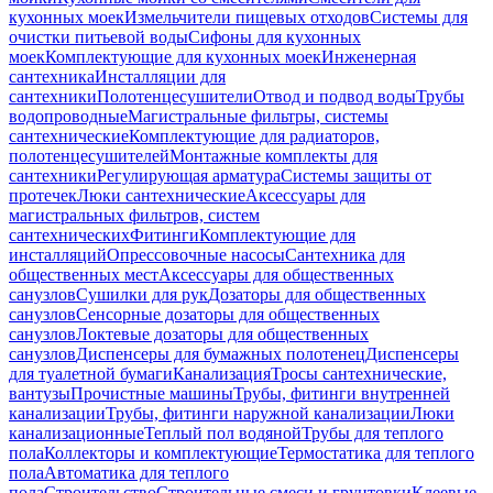
кухонных моек
Измельчители пищевых отходов
Системы для
очистки питьевой воды
Сифоны для кухонных
моек
Комплектующие для кухонных моек
Инженерная
сантехника
Инсталляции для
сантехники
Полотенцесушители
Отвод и подвод воды
Трубы
водопроводные
Магистральные фильтры, системы
сантехнические
Комплектующие для радиаторов,
полотенцесушителей
Монтажные комплекты для
сантехники
Регулирующая арматура
Системы защиты от
протечек
Люки сантехнические
Аксессуары для
магистральных фильтров, систем
сантехнических
Фитинги
Комплектующие для
инсталляций
Опрессовочные насосы
Сантехника для
общественных мест
Аксессуары для общественных
санузлов
Сушилки для рук
Дозаторы для общественных
санузлов
Сенсорные дозаторы для общественных
санузлов
Локтевые дозаторы для общественных
санузлов
Диспенсеры для бумажных полотенец
Диспенсеры
для туалетной бумаги
Канализация
Тросы сантехнические,
вантузы
Прочистные машины
Трубы, фитинги внутренней
канализации
Трубы, фитинги наружной канализации
Люки
канализационные
Теплый пол водяной
Трубы для теплого
пола
Коллекторы и комплектующие
Термостатика для теплого
пола
Автоматика для теплого
пола
Строительство
Строительные смеси и грунтовки
Клеевые