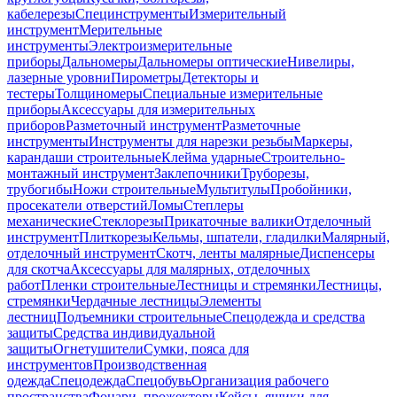
кабелерезы
Специнструменты
Измерительный
инструмент
Мерительные
инструменты
Электроизмерительные
приборы
Дальномеры
Дальномеры оптические
Нивелиры,
лазерные уровни
Пирометры
Детекторы и
тестеры
Толщиномеры
Специальные измерительные
приборы
Аксессуары для измерительных
приборов
Разметочный инструмент
Разметочные
инструменты
Инструменты для нарезки резьбы
Маркеры,
карандаши строительные
Клейма ударные
Строительно-
монтажный инструмент
Заклепочники
Труборезы,
трубогибы
Ножи строительные
Мультитулы
Пробойники,
просекатели отверстий
Ломы
Степлеры
механические
Стеклорезы
Прикаточные валики
Отделочный
инструмент
Плиткорезы
Кельмы, шпатели, гладилки
Малярный,
отделочный инструмент
Скотч, ленты малярные
Диспенсеры
для скотча
Аксессуары для малярных, отделочных
работ
Пленки строительные
Лестницы и стремянки
Лестницы,
стремянки
Чердачные лестницы
Элементы
лестниц
Подъемники строительные
Спецодежда и средства
защиты
Средства индивидуальной
защиты
Огнетушители
Сумки, пояса для
инструментов
Производственная
одежда
Спецодежда
Спецобувь
Организация рабочего
пространства
Фонари, прожекторы
Кейсы, ящики для