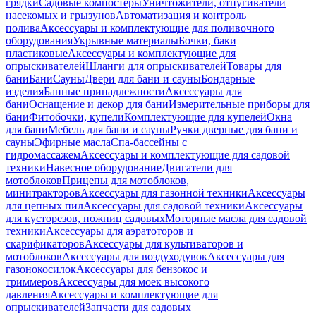
грядки
Садовые компостеры
Уничтожители, отпугиватели
насекомых и грызунов
Автоматизация и контроль
полива
Аксессуары и комплектующие для поливочного
оборудования
Укрывные материалы
Бочки, баки
пластиковые
Аксессуары и комплектующие для
опрыскивателей
Шланги для опрыскивателей
Товары для
бани
Бани
Сауны
Двери для бани и сауны
Бондарные
изделия
Банные принадлежности
Аксессуары для
бани
Оснащение и декор для бани
Измерительные приборы для
бани
Фитобочки, купели
Комплектующие для купелей
Окна
для бани
Мебель для бани и сауны
Ручки дверные для бани и
сауны
Эфирные масла
Спа-бассейны с
гидромассажем
Аксессуары и комплектующие для садовой
техники
Навесное оборудование
Двигатели для
мотоблоков
Прицепы для мотоблоков,
минитракторов
Аксессуары для газонной техники
Аксессуары
для цепных пил
Аксессуары для садовой техники
Аксессуары
для кусторезов, ножниц садовых
Моторные масла для садовой
техники
Аксессуары для аэратоторов и
скарификаторов
Аксессуары для культиваторов и
мотоблоков
Аксессуары для воздуходувок
Аксессуары для
газонокосилок
Аксессуары для бензокос и
триммеров
Аксессуары для моек высокого
давления
Аксессуары и комплектующие для
опрыскивателей
Запчасти для садовых