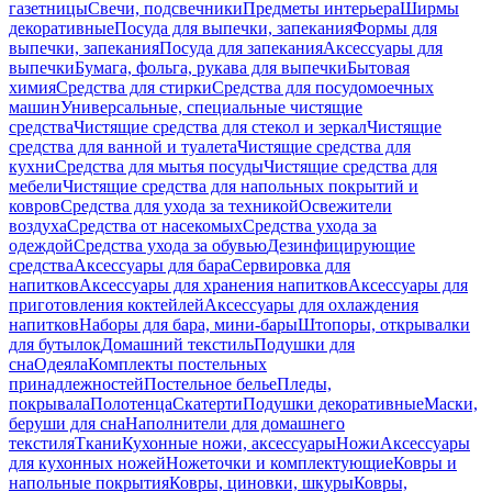
газетницы
Свечи, подсвечники
Предметы интерьера
Ширмы
декоративные
Посуда для выпечки, запекания
Формы для
выпечки, запекания
Посуда для запекания
Аксессуары для
выпечки
Бумага, фольга, рукава для выпечки
Бытовая
химия
Средства для стирки
Средства для посудомоечных
машин
Универсальные, специальные чистящие
средства
Чистящие средства для стекол и зеркал
Чистящие
средства для ванной и туалета
Чистящие средства для
кухни
Средства для мытья посуды
Чистящие средства для
мебели
Чистящие средства для напольных покрытий и
ковров
Средства для ухода за техникой
Освежители
воздуха
Средства от насекомых
Средства ухода за
одеждой
Средства ухода за обувью
Дезинфицирующие
средства
Аксессуары для бара
Сервировка для
напитков
Аксессуары для хранения напитков
Аксессуары для
приготовления коктейлей
Аксессуары для охлаждения
напитков
Наборы для бара, мини-бары
Штопоры, открывалки
для бутылок
Домашний текстиль
Подушки для
сна
Одеяла
Комплекты постельных
принадлежностей
Постельное белье
Пледы,
покрывала
Полотенца
Скатерти
Подушки декоративные
Маски,
беруши для сна
Наполнители для домашнего
текстиля
Ткани
Кухонные ножи, аксессуары
Ножи
Аксессуары
для кухонных ножей
Ножеточки и комплектующие
Ковры и
напольные покрытия
Ковры, циновки, шкуры
Ковры,