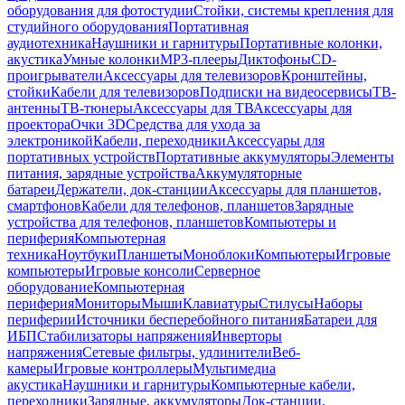
оборудования для фотостудии
Стойки, системы крепления для
студийного оборудования
Портативная
аудиотехника
Наушники и гарнитуры
Портативные колонки,
акустика
Умные колонки
MP3-плееры
Диктофоны
CD-
проигрыватели
Аксессуары для телевизоров
Кронштейны,
стойки
Кабели для телевизоров
Подписки на видеосервисы
ТВ-
антенны
ТВ-тюнеры
Аксессуары для ТВ
Аксессуары для
проектора
Очки 3D
Средства для ухода за
электроникой
Кабели, переходники
Аксессуары для
портативных устройств
Портативные аккумуляторы
Элементы
питания, зарядные устройства
Аккумуляторные
батареи
Держатели, док-станции
Аксессуары для планшетов,
смартфонов
Кабели для телефонов, планшетов
Зарядные
устройства для телефонов, планшетов
Компьютеры и
периферия
Компьютерная
техника
Ноутбуки
Планшеты
Моноблоки
Компьютеры
Игровые
компьютеры
Игровые консоли
Серверное
оборудование
Компьютерная
периферия
Мониторы
Мыши
Клавиатуры
Стилусы
Наборы
периферии
Источники бесперебойного питания
Батареи для
ИБП
Стабилизаторы напряжения
Инверторы
напряжения
Сетевые фильтры, удлинители
Веб-
камеры
Игровые контроллеры
Мультимедиа
акустика
Наушники и гарнитуры
Компьютерные кабели,
переходники
Зарядные, аккумуляторы
Док-станции,