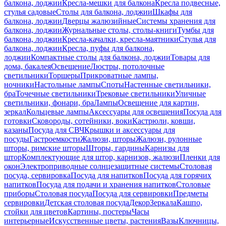
балкона, лоджии
Кресла-мешки для балкона
Кресла подвесные,
стулья садовые
Столы для балкона, лоджии
Шкафы для
балкона, лоджии
Дверцы жалюзийные
Системы хранения для
балкона, лоджии
Журнальные столы, столы-книги
Тумбы для
балкона, лоджии
Кресла-качалки, кресла-маятники
Стулья для
балкона, лоджии
Кресла, пуфы для балкона,
лоджии
Компактные столы для балкона, лоджии
Товары для
дома, бакалея
Освещение
Люстры, потолочные
светильники
Торшеры
Прикроватные лампы,
ночники
Настольные лампы
Споты
Настенные светильники,
бра
Точечные светильники
Трековые светильники
Уличные
светильники, фонари, бра
Лампы
Освещение для картин,
зеркал
Кольцевые лампы
Аксессуары для освещения
Посуда для
готовки
Сковороды, сотейники, воки
Кастрюли, ковши,
казаны
Посуда для СВЧ
Крышки и аксессуары для
посуды
Гастроемкости
Жалюзи, шторы
Жалюзи, рулонные
шторы, римские шторы
Шторы, гардины
Карнизы для
штор
Комплектующие для штор, карнизов, жалюзи
Пленки для
окон
Электроприводные солнцезащитные системы
Столовая
посуда, сервировка
Посуда для напитков
Посуда для горячих
напитков
Посуда для подачи и хранения напитков
Столовые
приборы
Столовая посуда
Посуда для сервировки
Предметы
сервировки
Детская столовая посуда
Декор
Зеркала
Кашпо,
стойки для цветов
Картины, постеры
Часы
интерьерные
Искусственные цветы, растения
Вазы
Ключницы,