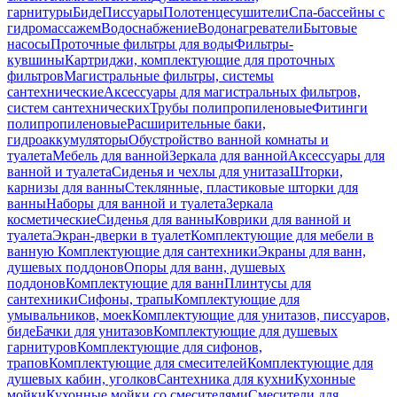
гарнитуры
Биде
Писсуары
Полотенцесушители
Спа-бассейны с
гидромассажем
Водоснабжение
Водонагреватели
Бытовые
насосы
Проточные фильтры для воды
Фильтры-
кувшины
Картриджи, комплектующие для проточных
фильтров
Магистральные фильтры, системы
сантехнические
Аксессуары для магистральных фильтров,
систем сантехнических
Трубы полипропиленовые
Фитинги
полипропиленовые
Расширительные баки,
гидроаккумуляторы
Обустройство ванной комнаты и
туалета
Мебель для ванной
Зеркала для ванной
Аксессуары для
ванной и туалета
Сиденья и чехлы для унитаза
Шторки,
карнизы для ванны
Стеклянные, пластиковые шторки для
ванны
Наборы для ванной и туалета
Зеркала
косметические
Сиденья для ванны
Коврики для ванной и
туалета
Экран-дверки в туалет
Комплектующие для мебели в
ванную
Комплектующие для сантехники
Экраны для ванн,
душевых поддонов
Опоры для ванн, душевых
поддонов
Комплектующие для ванн
Плинтусы для
сантехники
Сифоны, трапы
Комплектующие для
умывальников, моек
Комплектующие для унитазов, писсуаров,
биде
Бачки для унитазов
Комплектующие для душевых
гарнитуров
Комплектующие для сифонов,
трапов
Комплектующие для смесителей
Комплектующие для
душевых кабин, уголков
Сантехника для кухни
Кухонные
мойки
Кухонные мойки со смесителями
Смесители для