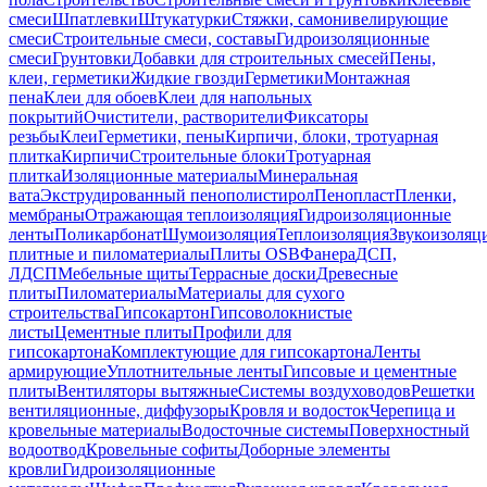
смеси
Шпатлевки
Штукатурки
Стяжки, самонивелирующие
смеси
Строительные смеси, составы
Гидроизоляционные
смеси
Грунтовки
Добавки для строительных смесей
Пены,
клеи, герметики
Жидкие гвозди
Герметики
Монтажная
пена
Клеи для обоев
Клеи для напольных
покрытий
Очистители, растворители
Фиксаторы
резьбы
Клеи
Герметики, пены
Кирпичи, блоки, тротуарная
плитка
Кирпичи
Строительные блоки
Тротуарная
плитка
Изоляционные материалы
Минеральная
вата
Экструдированный пенополистирол
Пенопласт
Пленки,
мембраны
Отражающая теплоизоляция
Гидроизоляционные
ленты
Поликарбонат
Шумоизоляция
Теплоизоляция
Звукоизоляц
плитные и пиломатериалы
Плиты OSB
Фанера
ДСП,
ЛДСП
Мебельные щиты
Террасные доски
Древесные
плиты
Пиломатериалы
Материалы для сухого
строительства
Гипсокартон
Гипсоволокнистые
листы
Цементные плиты
Профили для
гипсокартона
Комплектующие для гипсокартона
Ленты
армирующие
Уплотнительные ленты
Гипсовые и цементные
плиты
Вентиляторы вытяжные
Системы воздуховодов
Решетки
вентиляционные, диффузоры
Кровля и водосток
Черепица и
кровельные материалы
Водосточные системы
Поверхностный
водоотвод
Кровельные софиты
Доборные элементы
кровли
Гидроизоляционные