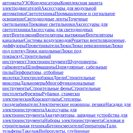
автоматы
УЗО
Конденсаторы
Комплексная защита
электродвигателей
Аксессуары для модульной
автоматики
Светотехника
Промышленное и сигнальное
освещение
Светодиодные ленты
Точечные
светильники
Трековые светильники
Аксессуары для
светотехники
Аксессуары для светодиодных
лент
Вентиляция
Вентиляторы вытяжные
Вентиляторы
канальные
Системы воздуховодов
Решетки вентиляционные,
диффузоры
Проветриватели
Люки
Люки ревизионные
Люки
под плитку
Люки напольные
Люки под
покраску
Строительный
инструмент
Электроинструмент
Шуруповерты,
гайковерты
Шлифмашины
Циркулярные, сабельные
пилы
Перфораторы, отбойные
молотки
Электролобзики
Дрели
Строительные
миксеры
Дальномеры
Многофункциональные
инструменты
Строительные фены
Строительные
пистолеты
Фрезеры
Рубанки, стамески
электрические
Краскопульты
Степлеры,
гвоздезабиватели
Электрические ножницы, резаки
Насадки для
электроинструмента
Аксессуары для
электроинструмента
Аккумуляторы, зарядные устройства для
электроинструмента
Наборы электроинструмента
Силовая и
строительная техника
Бетоносмесители
Генераторы
Тали,
тельферы
Такелаж
Виброплиты, глубинные