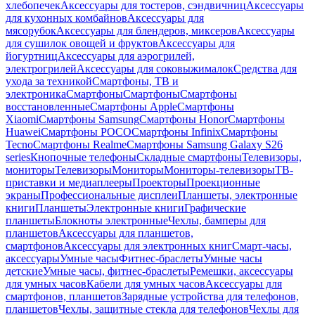
хлебопечек
Аксессуары для тостеров, сэндвичниц
Аксессуары
для кухонных комбайнов
Аксессуары для
мясорубок
Аксессуары для блендеров, миксеров
Аксессуары
для сушилок овощей и фруктов
Аксессуары для
йогуртниц
Аксессуары для аэрогрилей,
электрогрилей
Аксессуары для соковыжималок
Средства для
ухода за техникой
Смартфоны, ТВ и
электроника
Смартфоны
Смартфоны
Смартфоны
восстановленные
Смартфоны Apple
Смартфоны
Xiaomi
Смартфоны Samsung
Смартфоны Honor
Смартфоны
Huawei
Смартфоны POCO
Смартфоны Infinix
Смартфоны
Tecno
Смартфоны Realme
Смартфоны Samsung Galaxy S26
series
Кнопочные телефоны
Складные смартфоны
Телевизоры,
мониторы
Телевизоры
Мониторы
Мониторы-телевизоры
ТВ-
приставки и медиаплееры
Проекторы
Проекционные
экраны
Профессиональные дисплеи
Планшеты, электронные
книги
Планшеты
Электронные книги
Графические
планшеты
Блокноты электронные
Чехлы, бамперы для
планшетов
Аксессуары для планшетов,
смартфонов
Аксессуары для электронных книг
Смарт-часы,
аксессуары
Умные часы
Фитнес-браслеты
Умные часы
детские
Умные часы, фитнес-браслеты
Ремешки, аксессуары
для умных часов
Кабели для умных часов
Аксессуары для
смартфонов, планшетов
Зарядные устройства для телефонов,
планшетов
Чехлы, защитные стекла для телефонов
Чехлы для