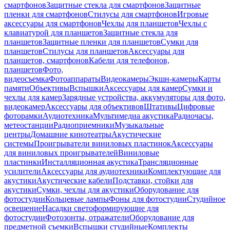
смартфонов
Защитные стекла для смартфонов
Защитные
пленки для смартфонов
Стилусы для смартфонов
Игровые
аксессуары для смартфонов
Чехлы для планшетов
Чехлы с
клавиатурой для планшетов
Защитные стекла для
планшетов
Защитные пленки для планшетов
Сумки для
планшетов
Стилусы для планшетов
Аксессуары для
планшетов, смартфонов
Кабели для телефонов,
планшетов
Фото,
видеосъемка
Фотоаппараты
Видеокамеры
Экшн-камеры
Карты
памяти
Объективы
Вспышки
Аксессуары для камер
Сумки и
чехлы для камер
Зарядные устройства, аккумуляторы для фото,
видеокамер
Аксессуары для объективов
Штативы
Цифровые
фоторамки
Аудиотехника
Мультимедиа акустика
Радиочасы,
метеостанции
Радиоприемники
Музыкальные
центры
Домашние кинотеатры
Акустические
системы
Проигрыватели виниловых пластинок
Аксессуары
для виниловых проигрывателей
Виниловые
пластинки
Инсталляционная акустика
Трансляционные
усилители
Аксессуары для аудиотехники
Комплектующие для
акустики
Акустические кабели
Подставки, стойки для
акустики
Сумки, чехлы для акустики
Оборудование для
фотостудии
Кольцевые лампы
Фоны для фотостудии
Студийное
освещение
Насадки светоформирующие для
фотостудии
Фотозонты, отражатели
Оборудование для
предметной съемки
Вспышки студийные
Комплекты