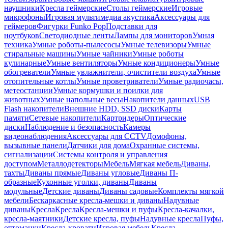
наушники
Кресла геймерские
Столы геймерские
Игровые
микрофоны
Игровая мультимедиа акустика
Аксессуары для
геймеров
Фигурки Funko Pop
Подставки для
ноутбуков
Светодиодные ленты
Лампы для мониторов
Умная
техника
Умные роботы-пылесосы
Умные телевизоры
Умные
стиральные машины
Умные чайники
Умные роботы
кулинарные
Умные вентиляторы
Умные кондиционеры
Умные
обогреватели
Умные увлажнители, очистители воздуха
Умные
отопительные котлы
Умные проветриватели
Умные радиочасы,
метеостанции
Умные кормушки и поилки для
животных
Умные напольные весы
Накопители данных
USB
Flash накопители
Внешние HDD, SSD диски
Карты
памяти
Сетевые накопители
Картридеры
Оптические
диски
Наблюдение и безопасность
Камеры
видеонаблюдения
Аксессуары для CCTV
Домофоны,
вызывные панели
Датчики для дома
Охранные системы,
сигнализации
Системы контроля и управления
доступом
Металлодетекторы
Мебель
Мягкая мебель
Диваны,
тахты
Диваны прямые
Диваны угловые
Диваны П-
образные
Кухонные уголки, диваны
Диваны
модульные
Детские диваны
Диваны садовые
Комплекты мягкой
мебели
Бескаркасные кресла-мешки и диваны
Надувные
диваны
Кресла
Кресла
Кресла-мешки и пуфы
Кресла-качалки,
кресла-маятники
Детские кресла, пуфы
Надувные кресла
Пуфы,
оттоманки
Кресла-кровати
Игровая мебель
Кресла