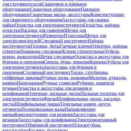
для стружкоотсосов
Сварочное и паяльное
оборудование
Сварочное оборудование
Паяльное
оборудование
Сварочные маски, аксессуары
Комплектующие
для сварочного оборудования
Аксессуары для сварки,
пайки
Оснастка для электроинструмента
Оснастка, наборы
оснастки
Насадки для граверов
Щетки для
электроинструмента
Развертки
Пуансоны
Щетки для
электродвигателей
Слесарный инструмент
Наборы
инструментов
Головки, биты
Гаечные ключи
Отвертки, наборы
отверток
Ножницы слесарные
Клещи строительные
Зубила,
керны, выколотки
Щетки слесарные
Оснастка и аксессуары для
бурения и сверления
Сверла, буры, зенкеры
Коронки
Зубила для
электроинструмента
Аксессуары для бурения и
сверления
Столярный инструмент
Тиски, струбцины,
гейферные зажимы
Ручные пилы, ножовки
Молотки, кувалды,
киянки
Напильники
Ручные стамески
Рубанки, рашпили
ручные
Оснастка и аксессуары для резания и
шлифования
Отрезные, пильные диски
Пильные полотна для
электроинструмента
Фрезы
Шлифовальные диски, насадки,
листы
Шлифовальные чашки
Точильные камни, круги,
сегменты
Полировальные валы
Направляющие
шины
Комплектующие для резания
Аксессуары для
резания
Аксессуары для шлифования
Электромонтажный
инструмент
Обжимной инструмент
Плоскогубцы,
круглогубцы
Кусачки, болторезы,