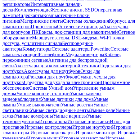
репликаторы
Интерактивные панели,
доски
Комплектующие
Жесткие диски, SSD
Оперативная
память
Видеокарты
Компьютерные блоки
питания
Материнские платы
Системы охлаждения
Корпуса для
компьютеров
Процессоры
Оптические приводы
Аксессуары
для корпусов ПК
Боксы, док-станции для накопителей
Сетевое
оборудование
Маршрутизаторы, DSL-модемы
Wi-Fi точки
доступа, усилители сигнала
Беспроводные
адаптеры
Коммутаторы
Сетевые адаптеры
Powerline
Сетевые
комплектующие
IP-телефония
Медиаконвертеры
Кабели,
переходники сетевые
Антенны для беспроводной
связи
Аксессуары для компьютерной техники
Подставки для
ноутбуков
Аксессуары для ноутбуков
Очки для
компьютера
Рюкзаки для ноутбуков
Сумки, чехлы для
ноутбуков
Средства для ухода за электроникой
Программное
обеспечение
Система Умный дом
Управление умным
домом
Умные колонки, станции
Умные камеры
видеонаблюдения
Умные датчики для дома
Умные
лампы
Умные выключатели
Умные розетки
Умные
светильники
Умные светодиодные ленты
Умные реле
Умные
замки
Умные домофоны
Умные карнизы
Умные
терморегуляторы
Игровая зона
Игровые приставки
Игры для
приставок
Игровые контроллеры
Игровые ноутбуки
Игровые
компьютеры
Игровые видеокарты
Игровые мониторы
Игровые
телевизоры
Игровые мыши
Игровые клавиатуры
Игровые