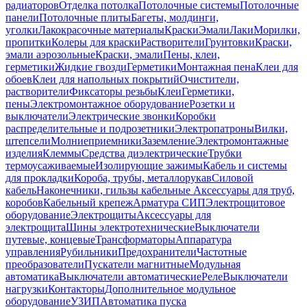
радиаторов
Отделка потолка
Потолочные системы
Потолочные
панели
Потолочные плиты
Багеты, молдинги,
уголки
Лакокрасочные материалы
Краски
Эмали
Лаки
Морилки,
пропитки
Колеры для краски
Растворители
Грунтовки
Краски,
эмали аэрозольные
Краски, эмали
Пены, клеи,
герметики
Жидкие гвозди
Герметики
Монтажная пена
Клеи для
обоев
Клеи для напольных покрытий
Очистители,
растворители
Фиксаторы резьбы
Клеи
Герметики,
пены
Электромонтажное оборудование
Розетки и
выключатели
Электрические звонки
Коробки
распределительные и подрозетники
Электропатроны
Вилки,
штепсели
Молниеприемники
Заземление
Электромонтажные
изделия
Клеммы
Средства диэлектрические
Трубки
термоусаживаемые
Изолирующие зажимы
Кабель и системы
для прокладки
Короба, трубы, металлорукав
Силовой
кабель
Наконечники, гильзы кабельные
Аксессуары для труб,
коробов
Кабельный крепеж
Арматура СИП
Электрощитовое
оборудование
Электрощиты
Аксессуары для
электрощита
Шины электротехнические
Выключатели
путевые, концевые
Трансформаторы
Аппаратура
управления
Рубильники
Предохранители
Частотные
преобразователи
Пускатели магнитные
Модульная
автоматика
Выключатели автоматические
Реле
Выключатели
нагрузки
Контакторы
Дополнительное модульное
оборудование
УЗИП
Автоматика пуска