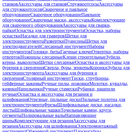
станков
Аксессуары для станков
Стружкоотсосы
Аксессуары
для стружкоотсосов
Сварочное и паяльное
оборудование
Сварочное оборудование
Паяльное
оборудование
Сварочные маски, аксессуары
Комплектующие
для сварочного оборудования
Аксессуары для сварки,
пайки
Оснастка для электроинструмента
Оснастка, наборы
оснастки
Насадки для граверов
Щетки для
электроинструмента
Развертки
Пуансоны
Щетки для
электродвигателей
Слесарный инструмент
Наборы
инструментов
Головки, биты
Гаечные ключи
Отвертки, наборы
отверток
Ножницы слесарные
Клещи строительные
Зубила,
керны, выколотки
Щетки слесарные
Оснастка и аксессуары для
бурения и сверления
Сверла, буры, зенкеры
Коронки
Зубила для
электроинструмента
Аксессуары для бурения и
сверления
Столярный инструмент
Тиски, струбцины,
гейферные зажимы
Ручные пилы, ножовки
Молотки, кувалды,
киянки
Напильники
Ручные стамески
Рубанки, рашпили
ручные
Оснастка и аксессуары для резания и
шлифования
Отрезные, пильные диски
Пильные полотна для
электроинструмента
Фрезы
Шлифовальные диски, насадки,
листы
Шлифовальные чашки
Точильные камни, круги,
сегменты
Полировальные валы
Направляющие
шины
Комплектующие для резания
Аксессуары для
резания
Аксессуары для шлифования
Электромонтажный
инструмент
Обжимной инструмент
Плоскогубцы,