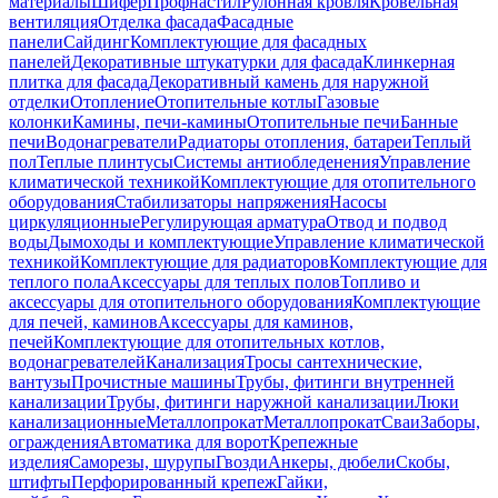
материалы
Шифер
Профнастил
Рулонная кровля
Кровельная
вентиляция
Отделка фасада
Фасадные
панели
Сайдинг
Комплектующие для фасадных
панелей
Декоративные штукатурки для фасада
Клинкерная
плитка для фасада
Декоративный камень для наружной
отделки
Отопление
Отопительные котлы
Газовые
колонки
Камины, печи-камины
Отопительные печи
Банные
печи
Водонагреватели
Радиаторы отопления, батареи
Теплый
пол
Теплые плинтусы
Системы антиобледенения
Управление
климатической техникой
Комплектующие для отопительного
оборудования
Стабилизаторы напряжения
Насосы
циркуляционные
Регулирующая арматура
Отвод и подвод
воды
Дымоходы и комплектующие
Управление климатической
техникой
Комплектующие для радиаторов
Комплектующие для
теплого пола
Аксессуары для теплых полов
Топливо и
аксессуары для отопительного оборудования
Комплектующие
для печей, каминов
Аксессуары для каминов,
печей
Комплектующие для отопительных котлов,
водонагревателей
Канализация
Тросы сантехнические,
вантузы
Прочистные машины
Трубы, фитинги внутренней
канализации
Трубы, фитинги наружной канализации
Люки
канализационные
Металлопрокат
Металлопрокат
Сваи
Заборы,
ограждения
Автоматика для ворот
Крепежные
изделия
Саморезы, шурупы
Гвозди
Анкеры, дюбели
Скобы,
штифты
Перфорированный крепеж
Гайки,