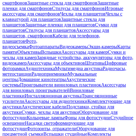
смартфонов
Защитные стекла для смартфонов
Защитные
пленки для смартфонов
Стилусы для смартфонов
Игровые
аксессуары для смартфонов
Чехлы для планшетов
Чехлы с
клавиатурой для планшетов
Защитные стекла для
планшетов
Защитные пленки для планшетов
Сумки для
планшетов
Стилусы для планшетов
Аксессуары для
планшетов, смартфонов
Кабели для телефонов,
планшетов
Фото,
видеосъемка
Фотоаппараты
Видеокамеры
Экшн-камеры
Карты
памяти
Объективы
Вспышки
Аксессуары для камер
Сумки и
чехлы для камер
Зарядные устройства, аккумуляторы для фото,
видеокамер
Аксессуары для объективов
Штативы
Цифровые
фоторамки
Аудиотехника
Мультимедиа акустика
Радиочасы,
метеостанции
Радиоприемники
Музыкальные
центры
Домашние кинотеатры
Акустические
системы
Проигрыватели виниловых пластинок
Аксессуары
для виниловых проигрывателей
Виниловые
пластинки
Инсталляционная акустика
Трансляционные
усилители
Аксессуары для аудиотехники
Комплектующие для
акустики
Акустические кабели
Подставки, стойки для
акустики
Сумки, чехлы для акустики
Оборудование для
фотостудии
Кольцевые лампы
Фоны для фотостудии
Студийное
освещение
Насадки светоформирующие для
фотостудии
Фотозонты, отражатели
Оборудование для
предметной съемки
Вспышки студийные
Комплекты