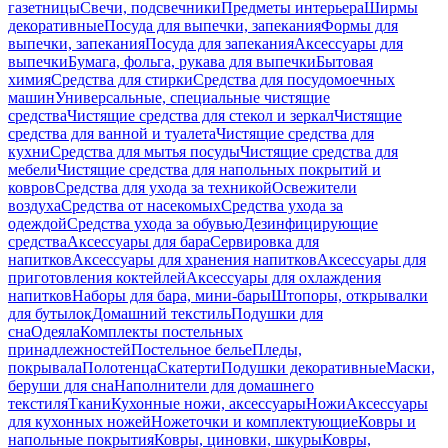
газетницы
Свечи, подсвечники
Предметы интерьера
Ширмы
декоративные
Посуда для выпечки, запекания
Формы для
выпечки, запекания
Посуда для запекания
Аксессуары для
выпечки
Бумага, фольга, рукава для выпечки
Бытовая
химия
Средства для стирки
Средства для посудомоечных
машин
Универсальные, специальные чистящие
средства
Чистящие средства для стекол и зеркал
Чистящие
средства для ванной и туалета
Чистящие средства для
кухни
Средства для мытья посуды
Чистящие средства для
мебели
Чистящие средства для напольных покрытий и
ковров
Средства для ухода за техникой
Освежители
воздуха
Средства от насекомых
Средства ухода за
одеждой
Средства ухода за обувью
Дезинфицирующие
средства
Аксессуары для бара
Сервировка для
напитков
Аксессуары для хранения напитков
Аксессуары для
приготовления коктейлей
Аксессуары для охлаждения
напитков
Наборы для бара, мини-бары
Штопоры, открывалки
для бутылок
Домашний текстиль
Подушки для
сна
Одеяла
Комплекты постельных
принадлежностей
Постельное белье
Пледы,
покрывала
Полотенца
Скатерти
Подушки декоративные
Маски,
беруши для сна
Наполнители для домашнего
текстиля
Ткани
Кухонные ножи, аксессуары
Ножи
Аксессуары
для кухонных ножей
Ножеточки и комплектующие
Ковры и
напольные покрытия
Ковры, циновки, шкуры
Ковры,