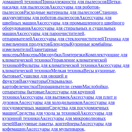
домашней техники
Принадлежности для пылесосов
Щетки,
насадки для пылесосов
Аксессуары для роботов-
пылесосов
Расходные материалы для пылесосов
Станции,
аккумуляторы для роботов-пылесосов
Аксессуары для
швейных машин
Аксессуары для промышленного швейного
оборудования
Аксессуары для стиральных и сушильных
машин
Аксессуары для пароочистителей,
отпаривателей
Аксессуары для стеклоочистителей
Техника для
измельчения продуктов
Блендеры
Кухонные комбайны,
измельчители
Планетарные
миксеры
Миксеры
Мясорубки
Ломтерезки
Комплектующие для
климатической техники
Управление климатической
техникой
Фильтры для климатической техники
Аксессуары для
климатической техники
Мелкая техника
Весы кухонные,
бытовые
Сушилки для овощей и
фруктов
Вакууматоры
Открывалки,
картофелечистки
Проращиватели семян
Маслобойки,
сепараторы бытовые
Аксессуары для крупной
техники
Аксессуары для вытяжек
Аксессуары для плит и
духовок
Аксессуары для холодильников
Аксессуары для
посудомоечных машин
Средства для посудомоечных
машин
Средства для ухода за техникой
Аксессуары для
кухонной техники
Аксессуары для микроволновых
печей
Вакуумные пакеты, контейнеры
Аксессуары для
кофемашин
Аксессуары для мультиварок,