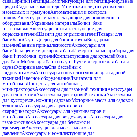
сада
Парники
Теплицы
Комплектующие для теплиц
Модульные
грядки
Садовые компостеры
Уничтожители, отпугиватели
насекомых и грызунов
Автоматизация и контроль
полива
Аксессуары и комплектующие для поливочного
оборудования
Укрывные материалы
Бочки, баки
пластиковые
Аксессуары и комплектующие для
опрыскивателей
Шланги для опрыскивателей
Товары для
бани
Бани
Сауны
Двери для бани и сауны
Бондарные
изделия
Банные принадлежности
Аксессуары для
бани
Оснащение и декор для бани
Измерительные приборы для
бани
Фитобочки, купели
Комплектующие для купелей
Окна
для бани
Мебель для бани и сауны
Ручки дверные для бани и
сауны
Эфирные масла
Спа-бассейны с
гидромассажем
Аксессуары и комплектующие для садовой
техники
Навесное оборудование
Двигатели для
мотоблоков
Прицепы для мотоблоков,
минитракторов
Аксессуары для газонной техники
Аксессуары
для цепных пил
Аксессуары для садовой техники
Аксессуары
для кусторезов, ножниц садовых
Моторные масла для садовой
техники
Аксессуары для аэратоторов и
скарификаторов
Аксессуары для культиваторов и
мотоблоков
Аксессуары для воздуходувок
Аксессуары для
газонокосилок
Аксессуары для бензокос и
триммеров
Аксессуары для моек высокого
давления
Аксессуары и комплектующие для