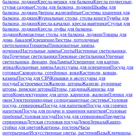
балкона, лоджии
Кресла-мешки для балкона
Кресла подвесные,
стулья садовые
Столы для балкона, лоджии
Шкафы для
балкона, лоджии
Дверцы жалюзийные
Системы хранения для
балкона, лоджии
Журнальные столы, столы-книги
Тумбы для
балкона, лоджии
Кресла-качалки, кресла-маятники
Стулья для
балкона, лоджии
Кресла, пуфы для балкона,
лоджии
Компактные столы для балкона, лоджии
Товары для
дома, бакалея
Освещение
Люстры, потолочные
светильники
Торшеры
Прикроватные лампы,
ночники
Настольные лампы
Споты
Настенные светильники,
бра
Точечные светильники
Трековые светильники
Уличные
светильники, фонари, бра
Лампы
Освещение для картин,
зеркал
Кольцевые лампы
Аксессуары для освещения
Посуда для
готовки
Сковороды, сотейники, воки
Кастрюли, ковши,
казаны
Посуда для СВЧ
Крышки и аксессуары для
посуды
Гастроемкости
Жалюзи, шторы
Жалюзи, рулонные
шторы, римские шторы
Шторы, гардины
Карнизы для
штор
Комплектующие для штор, карнизов, жалюзи
Пленки для
окон
Электроприводные солнцезащитные системы
Столовая
посуда, сервировка
Посуда для напитков
Посуда для горячих
напитков
Посуда для подачи и хранения напитков
Столовые
приборы
Столовая посуда
Посуда для сервировки
Предметы
сервировки
Детская столовая посуда
Декор
Зеркала
Кашпо,
стойки для цветов
Картины, постеры
Часы
интерьерные
Искусственные цветы, растения
Вазы
Ключницы,