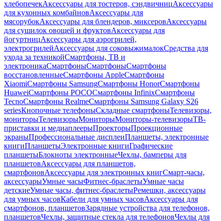
хлебопечек
Аксессуары для тостеров, сэндвичниц
Аксессуары
для кухонных комбайнов
Аксессуары для
мясорубок
Аксессуары для блендеров, миксеров
Аксессуары
для сушилок овощей и фруктов
Аксессуары для
йогуртниц
Аксессуары для аэрогрилей,
электрогрилей
Аксессуары для соковыжималок
Средства для
ухода за техникой
Смартфоны, ТВ и
электроника
Смартфоны
Смартфоны
Смартфоны
восстановленные
Смартфоны Apple
Смартфоны
Xiaomi
Смартфоны Samsung
Смартфоны Honor
Смартфоны
Huawei
Смартфоны POCO
Смартфоны Infinix
Смартфоны
Tecno
Смартфоны Realme
Смартфоны Samsung Galaxy S26
series
Кнопочные телефоны
Складные смартфоны
Телевизоры,
мониторы
Телевизоры
Мониторы
Мониторы-телевизоры
ТВ-
приставки и медиаплееры
Проекторы
Проекционные
экраны
Профессиональные дисплеи
Планшеты, электронные
книги
Планшеты
Электронные книги
Графические
планшеты
Блокноты электронные
Чехлы, бамперы для
планшетов
Аксессуары для планшетов,
смартфонов
Аксессуары для электронных книг
Смарт-часы,
аксессуары
Умные часы
Фитнес-браслеты
Умные часы
детские
Умные часы, фитнес-браслеты
Ремешки, аксессуары
для умных часов
Кабели для умных часов
Аксессуары для
смартфонов, планшетов
Зарядные устройства для телефонов,
планшетов
Чехлы, защитные стекла для телефонов
Чехлы для