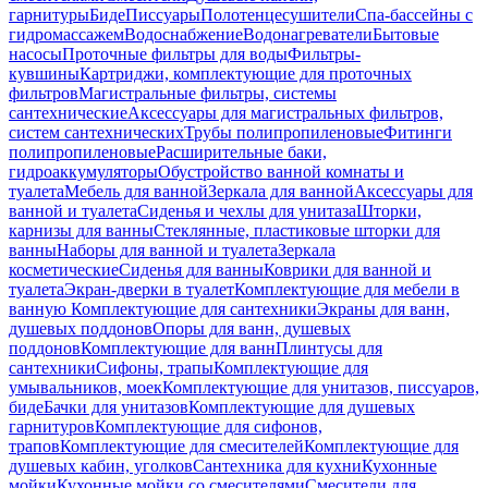
гарнитуры
Биде
Писсуары
Полотенцесушители
Спа-бассейны с
гидромассажем
Водоснабжение
Водонагреватели
Бытовые
насосы
Проточные фильтры для воды
Фильтры-
кувшины
Картриджи, комплектующие для проточных
фильтров
Магистральные фильтры, системы
сантехнические
Аксессуары для магистральных фильтров,
систем сантехнических
Трубы полипропиленовые
Фитинги
полипропиленовые
Расширительные баки,
гидроаккумуляторы
Обустройство ванной комнаты и
туалета
Мебель для ванной
Зеркала для ванной
Аксессуары для
ванной и туалета
Сиденья и чехлы для унитаза
Шторки,
карнизы для ванны
Стеклянные, пластиковые шторки для
ванны
Наборы для ванной и туалета
Зеркала
косметические
Сиденья для ванны
Коврики для ванной и
туалета
Экран-дверки в туалет
Комплектующие для мебели в
ванную
Комплектующие для сантехники
Экраны для ванн,
душевых поддонов
Опоры для ванн, душевых
поддонов
Комплектующие для ванн
Плинтусы для
сантехники
Сифоны, трапы
Комплектующие для
умывальников, моек
Комплектующие для унитазов, писсуаров,
биде
Бачки для унитазов
Комплектующие для душевых
гарнитуров
Комплектующие для сифонов,
трапов
Комплектующие для смесителей
Комплектующие для
душевых кабин, уголков
Сантехника для кухни
Кухонные
мойки
Кухонные мойки со смесителями
Смесители для