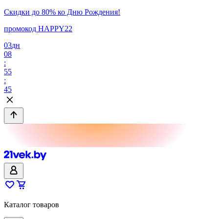
Скидки до 80% ко Дню Рождения!
промокод HAPPY22
03
дн
08
:
55
:
45
Каталог товаров