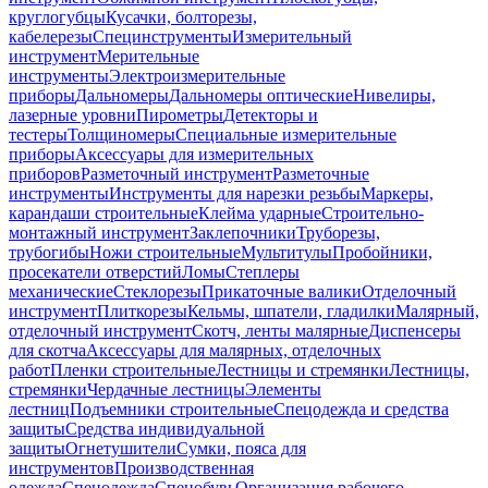
круглогубцы
Кусачки, болторезы,
кабелерезы
Специнструменты
Измерительный
инструмент
Мерительные
инструменты
Электроизмерительные
приборы
Дальномеры
Дальномеры оптические
Нивелиры,
лазерные уровни
Пирометры
Детекторы и
тестеры
Толщиномеры
Специальные измерительные
приборы
Аксессуары для измерительных
приборов
Разметочный инструмент
Разметочные
инструменты
Инструменты для нарезки резьбы
Маркеры,
карандаши строительные
Клейма ударные
Строительно-
монтажный инструмент
Заклепочники
Труборезы,
трубогибы
Ножи строительные
Мультитулы
Пробойники,
просекатели отверстий
Ломы
Степлеры
механические
Стеклорезы
Прикаточные валики
Отделочный
инструмент
Плиткорезы
Кельмы, шпатели, гладилки
Малярный,
отделочный инструмент
Скотч, ленты малярные
Диспенсеры
для скотча
Аксессуары для малярных, отделочных
работ
Пленки строительные
Лестницы и стремянки
Лестницы,
стремянки
Чердачные лестницы
Элементы
лестниц
Подъемники строительные
Спецодежда и средства
защиты
Средства индивидуальной
защиты
Огнетушители
Сумки, пояса для
инструментов
Производственная
одежда
Спецодежда
Спецобувь
Организация рабочего