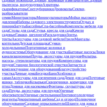
садовые ножницы
Садовые, кормовые измельчители
Садовые
пылесосы, воздуходувки
Аэраторы,
скарификаторы
Снегоуборщики
Дровоколы
Сеялки,
разбрасыватели
семян
Минитракторы
Миникультиваторы
Мойки высокого
давления
Наборы садового электроинструмента
Отдых и
пикник
Батуты
Бассейны
Спа-бассейны
Комплекты мебели для
сада
Столы для сада
Стулья, кресла для сада
Качели
садовые
Гамаки, шезлонги
Раскладушки
Зонты,
тенты
Аксессуары для садовой мебели
Грили
Мангалы,
коптильни
Детская площадка
Сумки-
холодильники
Портативные колонки и
аудиосистемы
Оборудование для участка
Бытовые насосы
Люки
канализационные
Пруды, аксессуары для прудов
Фильтры,
насосы, стерилизаторы для прудов
Компрессоры для
прудов
Станции биологической очистки
Запчасти и
комплектующие для оборудования
Благоустройство
участка
Дачные дома
Беседки
Бани
Хозблоки и
сараи
Аксессуары для озеленения сада
Декор для сада
Почтовые
ящики, таблички
Козырьки
Скворечники, кормушки для
птиц
Домики для насекомых
Фонтаны, скульптуры для
сада
Пруды, аксессуары для прудов
Уличные
обогреватели
Уличные светильники
Противогололедные
реагенты
Декоративный щебень
Сад и огород
Поливочное
оборудование
Садовые опрыскиватели
Шланги для дома и