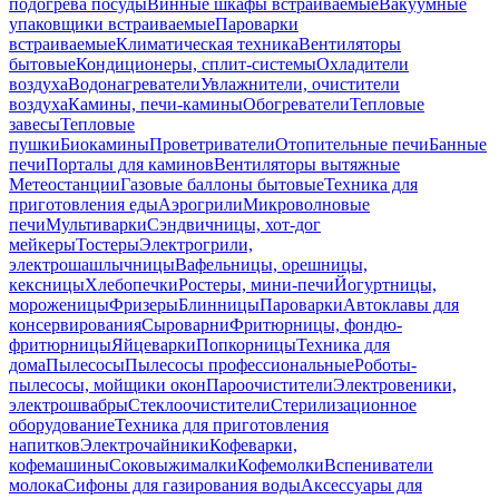
подогрева посуды
Винные шкафы встраиваемые
Вакуумные
упаковщики встраиваемые
Пароварки
встраиваемые
Климатическая техника
Вентиляторы
бытовые
Кондиционеры, сплит-системы
Охладители
воздуха
Водонагреватели
Увлажнители, очистители
воздуха
Камины, печи-камины
Обогреватели
Тепловые
завесы
Тепловые
пушки
Биокамины
Проветриватели
Отопительные печи
Банные
печи
Порталы для каминов
Вентиляторы вытяжные
Метеостанции
Газовые баллоны бытовые
Техника для
приготовления еды
Аэрогрили
Микроволновые
печи
Мультиварки
Сэндвичницы, хот-дог
мейкеры
Тостеры
Электрогрили,
электрошашлычницы
Вафельницы, орешницы,
кексницы
Хлебопечки
Ростеры, мини-печи
Йогуртницы,
мороженицы
Фризеры
Блинницы
Пароварки
Автоклавы для
консервирования
Сыроварни
Фритюрницы, фондю-
фритюрницы
Яйцеварки
Попкорницы
Техника для
дома
Пылесосы
Пылесосы профессиональные
Роботы-
пылесосы, мойщики окон
Пароочистители
Электровеники,
электрошвабры
Стеклоочистители
Стерилизационное
оборудование
Техника для приготовления
напитков
Электрочайники
Кофеварки,
кофемашины
Соковыжималки
Кофемолки
Вспениватели
молока
Сифоны для газирования воды
Аксессуары для