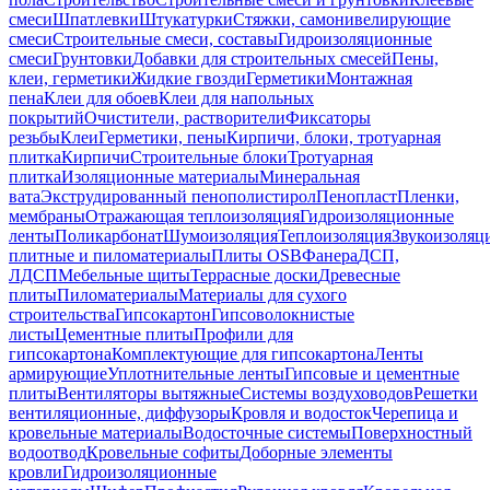
смеси
Шпатлевки
Штукатурки
Стяжки, самонивелирующие
смеси
Строительные смеси, составы
Гидроизоляционные
смеси
Грунтовки
Добавки для строительных смесей
Пены,
клеи, герметики
Жидкие гвозди
Герметики
Монтажная
пена
Клеи для обоев
Клеи для напольных
покрытий
Очистители, растворители
Фиксаторы
резьбы
Клеи
Герметики, пены
Кирпичи, блоки, тротуарная
плитка
Кирпичи
Строительные блоки
Тротуарная
плитка
Изоляционные материалы
Минеральная
вата
Экструдированный пенополистирол
Пенопласт
Пленки,
мембраны
Отражающая теплоизоляция
Гидроизоляционные
ленты
Поликарбонат
Шумоизоляция
Теплоизоляция
Звукоизоляц
плитные и пиломатериалы
Плиты OSB
Фанера
ДСП,
ЛДСП
Мебельные щиты
Террасные доски
Древесные
плиты
Пиломатериалы
Материалы для сухого
строительства
Гипсокартон
Гипсоволокнистые
листы
Цементные плиты
Профили для
гипсокартона
Комплектующие для гипсокартона
Ленты
армирующие
Уплотнительные ленты
Гипсовые и цементные
плиты
Вентиляторы вытяжные
Системы воздуховодов
Решетки
вентиляционные, диффузоры
Кровля и водосток
Черепица и
кровельные материалы
Водосточные системы
Поверхностный
водоотвод
Кровельные софиты
Доборные элементы
кровли
Гидроизоляционные