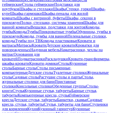
геймерские
Столы геймерские
Подставки для
ноутбуков
Шкафы и стеллажи
Шкафы
Стенки, горки
Шкафы-
купе
Шкафы-гармошки
Шкафы-пеналы для жилой
комнаты
Шкафы с витриной, буфеты
Шкафы, секции в
прихожую
Полки, стеллажи, системы хранения
Шкафы для
ванной комнаты
Вешалки, подставки для зонтов
Комоды,
тумбы
Комоды
Тумбы
Прикроватные тумбы
Обувницы, тумбы в
прихожую
Комоды, тумбы для ванной
Пеленальные столики,
комоды
Тумбы под ТВ
Комоды пластиковые
Кровати и
матрасы
Матрасы
Кровати
Детские кровати
Кроватки для
новорожденных
Надувная мебель
Наматрасники, чехлы на
матрас
Основания для
кроватей
Подматрасники
Раскладушки
Кровати-трансформеры,
шкафы-кровати
Кровати-домики
Столы
Кухонные
столы
Барные столы
Столы письменные,
компьютерные
Детские столы
Туалетные столики
Журнальные
столы
Садовые столы
Растущие столы и парты
Столы,
журнальные столики для бани
Приставные
столики
Консольные столики
Обеденные группы
Столы-
книги
Стулья
Кухонные стулья, табуреты
Барные стулья,
табуреты
Компьютерные кресла, стулья
Геймерские
кресла
Детские стулья, табуреты
Банкетки, скамьи
Садовые
кресла, стулья, табуреты
Стулья, табуреты для бани
Стульчики
для кормления
Кухня
Кухонный гарнитур
Кухонные