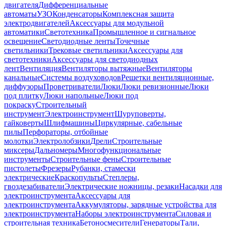
двигателя
Дифференциальные
автоматы
УЗО
Конденсаторы
Комплексная защита
электродвигателей
Аксессуары для модульной
автоматики
Светотехника
Промышленное и сигнальное
освещение
Светодиодные ленты
Точечные
светильники
Трековые светильники
Аксессуары для
светотехники
Аксессуары для светодиодных
лент
Вентиляция
Вентиляторы вытяжные
Вентиляторы
канальные
Системы воздуховодов
Решетки вентиляционные,
диффузоры
Проветриватели
Люки
Люки ревизионные
Люки
под плитку
Люки напольные
Люки под
покраску
Строительный
инструмент
Электроинструмент
Шуруповерты,
гайковерты
Шлифмашины
Циркулярные, сабельные
пилы
Перфораторы, отбойные
молотки
Электролобзики
Дрели
Строительные
миксеры
Дальномеры
Многофункциональные
инструменты
Строительные фены
Строительные
пистолеты
Фрезеры
Рубанки, стамески
электрические
Краскопульты
Степлеры,
гвоздезабиватели
Электрические ножницы, резаки
Насадки для
электроинструмента
Аксессуары для
электроинструмента
Аккумуляторы, зарядные устройства для
электроинструмента
Наборы электроинструмента
Силовая и
строительная техника
Бетоносмесители
Генераторы
Тали,