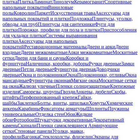
плитка
Плитка
Ламинат
Линолеум
Керамогранит
Спортивные
напольные покрытия
Виниловые
полы
Ковролин
Паркет
Искусственная трава
Аксессуары для
напольных покрытий и плитки
Подложка
Плинтусы, уголки,
обводы для труб
Плинтусы для сантехники
Фуги для
плитки
Порожки, профили для пола и плитки
Приспособления
для укладки плитки
Системы выравнивания
плитки
Аксессуары для напольных
покрытий
Реставрационные материалы
Двери и арки
Двери
входные
Двери межкомнатные
Арки межкомнатные
Москитные
сетки
Двери для бани и сауны
Коробки и
фурнитура
Наличники, коробки, доборы
Ручки дверные
Замки
дверные
Петли дверные
Фурнитура дверная
Доводчики
дверные
Окна и подоконники
Окна
Подоконники, отливы
Окна
мансардные
Фурнитура оконная
Мягкие окна
Москитные сетки
на окна
Жалюзи уличные
Пленки солнцезащитные
Крепежные
изделия
Саморезы, шурупы
Гвозди
Анкеры, дюбели
Скобы,
штифты
Перфорированный крепеж
Гайки,
шайбы
Заклепки
Болты, винты, шпильки
Хомуты
Химические
анкеры
Карабины
Фиксаторы арматуры
Шплинты
Пружины
универсальные
Отделка стен
Обои
Жидкие
обои
Фотообои
Штукатурки декоративные
Декоративный
камень
Скинали
Пленки самоклеящиеся
Армирующие
сетки
Стеновые панели
Уголки, маяки,
профили
Вагонка
Стеклохолсты, флизелин
Экраны для