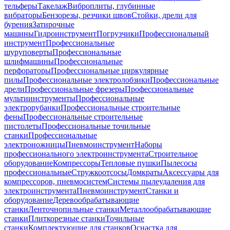
тельферы
Такелаж
Виброплиты, глубинные
вибраторы
Бензорезы, резчики швов
Стойки, дрели для
бурения
Затирочные
машины
Гидроинструмент
Погрузчики
Профессиональный
инструмент
Профессиональные
шуруповерты
Профессиональные
шлифмашины
Профессиональные
перфораторы
Профессиональные циркулярные
пилы
Профессиональные электролобзики
Профессиональные
дрели
Профессиональные фрезеры
Профессиональные
мультиинструменты
Профессиональные
электрорубанки
Профессиональные строительные
фены
Профессиональные строительные
пистолеты
Профессиональные точильные
станки
Профессиональные
электроножницы
Пневмоинструмент
Наборы
профессионального электроинструмента
Строительное
оборудование
Компрессоры
Тепловые пушки
Пылесосы
профессиональные
Стружкоотсосы
Домкраты
Аксессуары для
компрессоров, пневмосистем
Системы пылеудаления для
электроинструмента
Пневмоинструмент
Станки и
оборудование
Деревообрабатывающие
станки
Ленточнопильные станки
Металлообрабатывающие
станки
Плиткорезные станки
Точильные
станки
Комплектующие для станков
Оснастка для