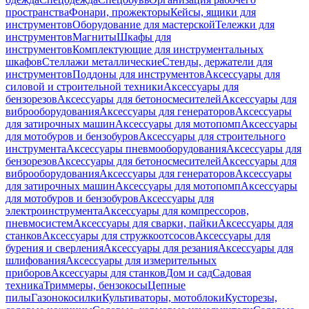
пространства
Фонари, прожекторы
Кейсы, ящики для
инструментов
Оборудование для мастерской
Тележки для
инструментов
Магниты
Шкафы для
инструментов
Комплектующие для инструментальных
шкафов
Стеллажи металлические
Стенды, держатели для
инструментов
Поддоны для инструментов
Аксессуары для
силовой и строительной техники
Аксессуары для
бензорезов
Аксессуары для бетоносмесителей
Аксессуары для
виброоборудования
Аксессуары для генераторов
Аксессуары
для затирочных машин
Аксессуары для мотопомп
Аксессуары
для мотобуров и бензобуров
Аксессуары для строительного
инструмента
Аксессуары пневмооборудования
Аксессуары для
бензорезов
Аксессуары для бетоносмесителей
Аксессуары для
виброоборудования
Аксессуары для генераторов
Аксессуары
для затирочных машин
Аксессуары для мотопомп
Аксессуары
для мотобуров и бензобуров
Аксессуары для
электроинструмента
Аксессуары для компрессоров,
пневмосистем
Аксессуары для сварки, пайки
Аксессуары для
станков
Аксессуары для стружкоотсосов
Аксессуары для
бурения и сверления
Аксессуары для резания
Аксессуары для
шлифования
Аксессуары для измерительных
приборов
Аксессуары для станков
Дом и сад
Садовая
техника
Триммеры, бензокосы
Цепные
пилы
Газонокосилки
Культиваторы, мотоблоки
Кусторезы,