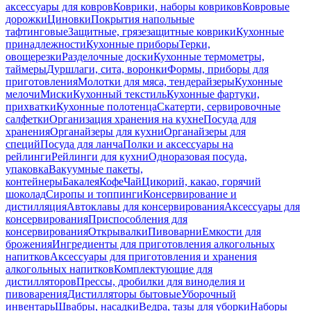
аксессуары для ковров
Коврики, наборы ковриков
Ковровые
дорожки
Циновки
Покрытия напольные
тафтинговые
Защитные, грязезащитные коврики
Кухонные
принадлежности
Кухонные приборы
Терки,
овощерезки
Разделочные доски
Кухонные термометры,
таймеры
Дуршлаги, сита, воронки
Формы, приборы для
приготовления
Молотки для мяса, тендерайзеры
Кухонные
мелочи
Миски
Кухонный текстиль
Кухонные фартуки,
прихватки
Кухонные полотенца
Скатерти, сервировочные
салфетки
Организация хранения на кухне
Посуда для
хранения
Органайзеры для кухни
Органайзеры для
специй
Посуда для ланча
Полки и аксессуары на
рейлинги
Рейлинги для кухни
Одноразовая посуда,
упаковка
Вакуумные пакеты,
контейнеры
Бакалея
Кофе
Чай
Цикорий, какао, горячий
шоколад
Сиропы и топпинги
Консервирование и
дистилляция
Автоклавы для консервирования
Аксессуары для
консервирования
Приспособления для
консервирования
Открывалки
Пивоварни
Емкости для
брожения
Ингредиенты для приготовления алкогольных
напитков
Аксессуары для приготовления и хранения
алкогольных напитков
Комплектующие для
дистилляторов
Прессы, дробилки для виноделия и
пивоварения
Дистилляторы бытовые
Уборочный
инвентарь
Швабры, насадки
Ведра, тазы для уборки
Наборы