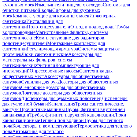
кухонных моек
Измельчители пищевых отходов
Системы для
очистки питьевой воды
Сифоны для кухонных
моек
Комплектующие для кухонных моек
Инженерная
сантехника
Инсталляции для
сантехники
Полотенцесушители
Отвод и подвод воды
Трубы
водопроводные
Магистральные фильтры, системы
сантехнические
Комплектующие для радиаторов,
полотенцесушителей
Монтажные комплекты для
сантехники
Регулирующая арматура
Системы защиты от
протечек
Люки сантехнические
Аксессуары для
магистральных фильтров, систем
сантехнических
Фитинги
Комплектующие для
инсталляций
Опрессовочные насосы
Сантехника для
общественных мест
Аксессуары для общественных
санузлов
Сушилки для рук
Дозаторы для общественных
санузлов
Сенсорные дозаторы для общественных
санузлов
Локтевые дозаторы для общественных
санузлов
Диспенсеры для бумажных полотенец
Диспенсеры
для туалетной бумаги
Канализация
Тросы сантехнические,
вантузы
Прочистные машины
Трубы, фитинги внутренней
канализации
Трубы, фитинги наружной канализации
Люки
канализационные
Теплый пол водяной
Трубы для теплого
пола
Коллекторы и комплектующие
Термостатика для теплого
пола
Автоматика для теплого
пола
Строительство
Строительные смеси и грунтовки
Клеевые