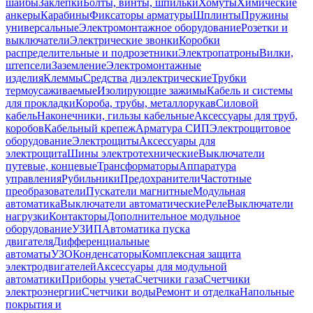
шайбы
Заклепки
Болты, винты, шпильки
Хомуты
Химические
анкеры
Карабины
Фиксаторы арматуры
Шплинты
Пружины
универсальные
Электромонтажное оборудование
Розетки и
выключатели
Электрические звонки
Коробки
распределительные и подрозетники
Электропатроны
Вилки,
штепсели
Заземление
Электромонтажные
изделия
Клеммы
Средства диэлектрические
Трубки
термоусаживаемые
Изолирующие зажимы
Кабель и системы
для прокладки
Короба, трубы, металлорукав
Силовой
кабель
Наконечники, гильзы кабельные
Аксессуары для труб,
коробов
Кабельный крепеж
Арматура СИП
Электрощитовое
оборудование
Электрощиты
Аксессуары для
электрощита
Шины электротехнические
Выключатели
путевые, концевые
Трансформаторы
Аппаратура
управления
Рубильники
Предохранители
Частотные
преобразователи
Пускатели магнитные
Модульная
автоматика
Выключатели автоматические
Реле
Выключатели
нагрузки
Контакторы
Дополнительное модульное
оборудование
УЗИП
Автоматика пуска
двигателя
Дифференциальные
автоматы
УЗО
Конденсаторы
Комплексная защита
электродвигателей
Аксессуары для модульной
автоматики
Приборы учета
Счетчики газа
Счетчики
электроэнергии
Счетчики воды
Ремонт и отделка
Напольные
покрытия и