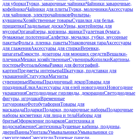
для уборки
Турки, заварочные чайники
Чайники заварочные,
кофейники
Чайники для плиты
Турки, молочники
Аксессуары
для чайников, электрочайников
Фильтры-
кувшины
Хозяйственные товары
Сушилки для белья,
прищепки
Гладильные доски
Урны, контейнеры для
мусора
Органайзеры, корзины, ящики
Туалетная бумага,
бумажные полотенца
Салфетки, мочалки, губки, мусорные
пакеты
Фольга, пленка, пакеты
Упаковочная тара
Аксессуары
для глажения
Аксессуары для стирки
Веревки,
шпагаты
Емкости, дозаторы для моющих средств
Вешалки-
плечики
Мешки хозяйственные
Сувениры
Копилки
Картины,
постеры
Фотоальбомы
Рамки для фотографий,
картин
Предметы интерьера
Шкатулки, подставки для
украшений
Статуэтки
Магниты
сувенирные
Иконы
Праздничный декор
Товары для
праздника
Елки
Аксессуары для елей новогодних
Новогодние
украшения
Светодиодные гирлянды, декорации
Светодиодные
фигуры, игрушки
Временные
татуировки
Фотобутафория
Товары для
маскарада
Подарки
Подарки, подарочные наборы
Подарочные
наборы косметики для лица и тела
Наборы для
бритья
Оформление подарков
Сантехника и
водоснабжение
Сантехника
Душевые кабины, поддоны,
двери
Ванны
Унитазы
Умывальники
Умывальники со
смесителями
Смесители
Душевые панели,