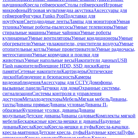
наушники
Кресла геймерские
Столы геймерские
Игровые
микрофоны
Игровая мультимедиа акустика
Аксессуары для
геймеров
Фигурки Funko Pop
Подставки для
ноутбуков
Светодиодные ленты
Лампы для мониторов
Умная
техника
Умные роботы-пылесосы
Умные телевизоры
Умные
стиральные машины
Умные чайники
Умные роботы
кулинарные
Умные вентиляторы
Умные кондиционеры
Умные
обогреватели
Умные увлажнители, очистители воздуха
Умные
отопительные котлы
Умные проветриватели
Умные радиочасы,
метеостанции
Умные кормушки и поилки для
животных
Умные напольные весы
Накопители данных
USB
Flash накопители
Внешние HDD, SSD диски
Карты
памяти
Сетевые накопители
Картридеры
Оптические
диски
Наблюдение и безопасность
Камеры
видеонаблюдения
Аксессуары для CCTV
Домофоны,
вызывные панели
Датчики для дома
Охранные системы,
сигнализации
Системы контроля и управления
доступом
Металлодетекторы
Мебель
Мягкая мебель
Диваны,
тахты
Диваны прямые
Диваны угловые
Диваны П-
образные
Кухонные уголки, диваны
Диваны
модульные
Детские диваны
Диваны садовые
Комплекты мягкой
мебели
Бескаркасные кресла-мешки и диваны
Надувные
диваны
Кресла
Кресла
Кресла-мешки и пуфы
Кресла-качалки,
кресла-маятники
Детские кресла, пуфы
Надувные кресла
Пуфы,
оттоманки
Кресла-кровати
Игровая мебель
Кресла