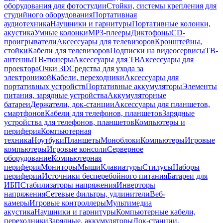
оборудования для фотостудии
Стойки, системы крепления для
студийного оборудования
Портативная
аудиотехника
Наушники и гарнитуры
Портативные колонки,
акустика
Умные колонки
MP3-плееры
Диктофоны
CD-
проигрыватели
Аксессуары для телевизоров
Кронштейны,
стойки
Кабели для телевизоров
Подписки на видеосервисы
ТВ-
антенны
ТВ-тюнеры
Аксессуары для ТВ
Аксессуары для
проектора
Очки 3D
Средства для ухода за
электроникой
Кабели, переходники
Аксессуары для
портативных устройств
Портативные аккумуляторы
Элементы
питания, зарядные устройства
Аккумуляторные
батареи
Держатели, док-станции
Аксессуары для планшетов,
смартфонов
Кабели для телефонов, планшетов
Зарядные
устройства для телефонов, планшетов
Компьютеры и
периферия
Компьютерная
техника
Ноутбуки
Планшеты
Моноблоки
Компьютеры
Игровые
компьютеры
Игровые консоли
Серверное
оборудование
Компьютерная
периферия
Мониторы
Мыши
Клавиатуры
Стилусы
Наборы
периферии
Источники бесперебойного питания
Батареи для
ИБП
Стабилизаторы напряжения
Инверторы
напряжения
Сетевые фильтры, удлинители
Веб-
камеры
Игровые контроллеры
Мультимедиа
акустика
Наушники и гарнитуры
Компьютерные кабели,
переходники
Зарядные, аккумуляторы
Док-станции,