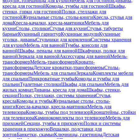
модули
Столешницы для кухни
Мебель для гостиной
Диваны,
кресла для гостиной
Комоды, тумбы для гостиной
Шкафы,
стенки, горки для гостиной
Полки, стеллажи для
гостиной
Журнальные столы, столы-книги
Кресла, стулья для
дома
Кресла-качалки, кресла-маятники
Мебель для
кухни
Столы, столики
Стулья для кухни
Стулья, табуреты
барные
Кухонный гарнитур
Кухонные модули
Кухонные
уголки, диваны
Стульчики для кормления
Системы хранения
для кухни
Мебель для ванной
Тумбы, консоли для
ванной
Шкафы, пеналы для ванной
Шкафчики, полки для
ванной
Зеркала для ванной
Аксессуары для ванной
Мебель-
трансформер
Мебель-трансформер
Кровати-
трансформеры
Детские кроватки-трансформеры
Столы-
трансформеры
Мебель для спальни
Зеркала
Комплекты мебели
для спальни
Прикроватные тумбы
Комоды и тумбы для
спальни
Туалетные столики
Шкафы для спальни
Мебель для
жилых комнат
Диваны, кресла для дома
Шкафы, стенки,
секции
Полки, стеллажи, системы хранения
Стулья,
кресла
Комоды и тумбы
Журнальные столы, столы-
книги
Кресла-качалки, кресла-маятники
Мебель для
телевизора
Комоды, тумбы под телевизор
Кронштейны, стойки
для телевизора
Каминокомплекты под телевизор
Мебель для
прихожей
Секции, тумбы в прихожую
Полки и системы
хранения в прихожую
Вешалки, подставки для
зонтов
Банкетки, скамьи
Ключницы, газетницы
Детская