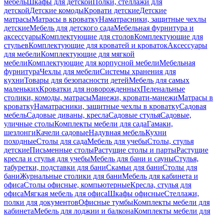
мебель
Шкафы для детской
Полки, стеллажи для
детской
Детские комоды
Кровати детские
Детские
матрасы
Матрасы в кроватку
Наматрасники, защитные чехлы
детские
Мебель для детского сада
Мебельная фурнитура и
аксессуары
Комплектующие для столов
Комплектующие для
стульев
Комплектующие для кроватей и кроваток
Аксессуары
для мебели
Комплектующие для мягкой
мебели
Комплектующие для корпусной мебели
Мебельная
фурнитура
Чехлы для мебели
Системы хранения для
кухни
Товары для безопасности детей
Мебель для самых
маленьких
Кроватки для новорожденных
Пеленальные
столики, комоды, матрасы
Манежи, кровати-манежи
Матрасы в
кроватку
Наматрасники, защитные чехлы в кроватку
Садовая
мебель
Садовые диваны, кресла
Садовые стулья
Садовые,
уличные столы
Комплекты мебели для сада
Гамаки,
шезлонги
Качели садовые
Надувная мебель
Кухни
походные
Столы для сада
Мебель для учебы
Столы, стулья
детские
Письменные столы
Растущие столы и парты
Растущие
кресла и стулья для учебы
Мебель для бани и сауны
Стулья,
табуретки, подставки для бани
Скамьи для бани
Столы для
бани
Журнальные столики для бани
Мебель для кабинета и
офиса
Столы офисные, компьютерные
Кресла, стулья для
офиса
Мягкая мебель для офиса
Шкафы офисные
Стеллажи,
полки для документов
Офисные тумбы
Комплекты мебели для
кабинета
Мебель для лоджии и балкона
Комплекты мебели для