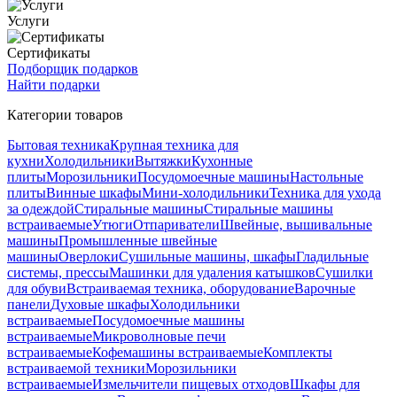
Услуги
Сертификаты
Подборщик подарков
Найти подарки
Категории товаров
Бытовая техника
Крупная техника для
кухни
Холодильники
Вытяжки
Кухонные
плиты
Морозильники
Посудомоечные машины
Настольные
плиты
Винные шкафы
Мини-холодильники
Техника для ухода
за одеждой
Стиральные машины
Стиральные машины
встраиваемые
Утюги
Отпариватели
Швейные, вышивальные
машины
Промышленные швейные
машины
Оверлоки
Сушильные машины, шкафы
Гладильные
системы, прессы
Машинки для удаления катышков
Сушилки
для обуви
Встраиваемая техника, оборудование
Варочные
панели
Духовые шкафы
Холодильники
встраиваемые
Посудомоечные машины
встраиваемые
Микроволновые печи
встраиваемые
Кофемашины встраиваемые
Комплекты
встраиваемой техники
Морозильники
встраиваемые
Измельчители пищевых отходов
Шкафы для