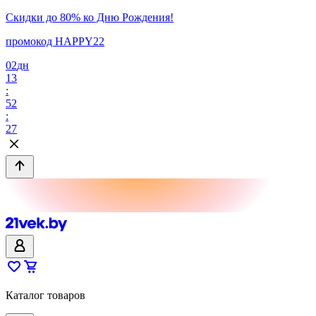
Скидки до 80% ко Дню Рождения!
промокод HAPPY22
02
дн
13
:
52
:
27
Каталог товаров