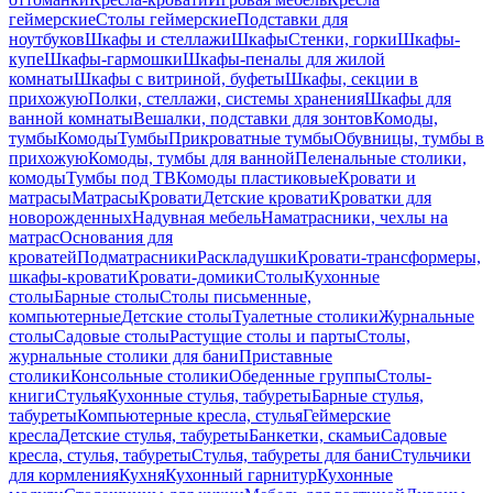
геймерские
Столы геймерские
Подставки для
ноутбуков
Шкафы и стеллажи
Шкафы
Стенки, горки
Шкафы-
купе
Шкафы-гармошки
Шкафы-пеналы для жилой
комнаты
Шкафы с витриной, буфеты
Шкафы, секции в
прихожую
Полки, стеллажи, системы хранения
Шкафы для
ванной комнаты
Вешалки, подставки для зонтов
Комоды,
тумбы
Комоды
Тумбы
Прикроватные тумбы
Обувницы, тумбы в
прихожую
Комоды, тумбы для ванной
Пеленальные столики,
комоды
Тумбы под ТВ
Комоды пластиковые
Кровати и
матрасы
Матрасы
Кровати
Детские кровати
Кроватки для
новорожденных
Надувная мебель
Наматрасники, чехлы на
матрас
Основания для
кроватей
Подматрасники
Раскладушки
Кровати-трансформеры,
шкафы-кровати
Кровати-домики
Столы
Кухонные
столы
Барные столы
Столы письменные,
компьютерные
Детские столы
Туалетные столики
Журнальные
столы
Садовые столы
Растущие столы и парты
Столы,
журнальные столики для бани
Приставные
столики
Консольные столики
Обеденные группы
Столы-
книги
Стулья
Кухонные стулья, табуреты
Барные стулья,
табуреты
Компьютерные кресла, стулья
Геймерские
кресла
Детские стулья, табуреты
Банкетки, скамьи
Садовые
кресла, стулья, табуреты
Стулья, табуреты для бани
Стульчики
для кормления
Кухня
Кухонный гарнитур
Кухонные