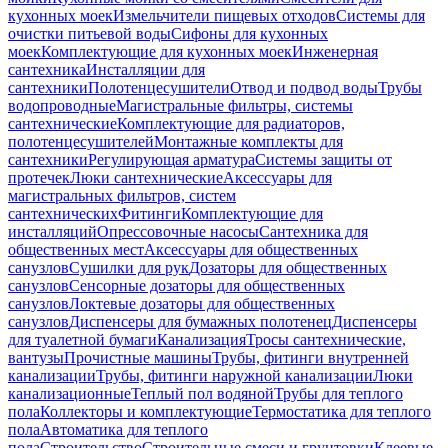
кухонных моек
Измельчители пищевых отходов
Системы для
очистки питьевой воды
Сифоны для кухонных
моек
Комплектующие для кухонных моек
Инженерная
сантехника
Инсталляции для
сантехники
Полотенцесушители
Отвод и подвод воды
Трубы
водопроводные
Магистральные фильтры, системы
сантехнические
Комплектующие для радиаторов,
полотенцесушителей
Монтажные комплекты для
сантехники
Регулирующая арматура
Системы защиты от
протечек
Люки сантехнические
Аксессуары для
магистральных фильтров, систем
сантехнических
Фитинги
Комплектующие для
инсталляций
Опрессовочные насосы
Сантехника для
общественных мест
Аксессуары для общественных
санузлов
Сушилки для рук
Дозаторы для общественных
санузлов
Сенсорные дозаторы для общественных
санузлов
Локтевые дозаторы для общественных
санузлов
Диспенсеры для бумажных полотенец
Диспенсеры
для туалетной бумаги
Канализация
Тросы сантехнические,
вантузы
Прочистные машины
Трубы, фитинги внутренней
канализации
Трубы, фитинги наружной канализации
Люки
канализационные
Теплый пол водяной
Трубы для теплого
пола
Коллекторы и комплектующие
Термостатика для теплого
пола
Автоматика для теплого
пола
Строительство
Строительные смеси и грунтовки
Клеевые