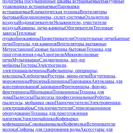
подогрева посуды
Винные шкафы встраиваемые
Вакуумные
упаковщики встраиваемые
Пароварки
встраиваемые
Климатическая техника
Вентиляторы
бытовые
Кондиционеры, сплит-системы
Охладители
воздуха
Водонагреватели
Увлажнители, очистители
воздуха
Камины, печи-камины
Обогреватели
Тепловые
завесы
Тепловые
пушки
Биокамины
Проветриватели
Отопительные печи
Банные
печи
Порталы для каминов
Вентиляторы вытяжные
Метеостанции
Газовые баллоны бытовые
Техника для
приготовления еды
Аэрогрили
Микроволновые
печи
Мультиварки
Сэндвичницы, хот-дог
мейкеры
Тостеры
Электрогрили,
электрошашлычницы
Вафельницы, орешницы,
кексницы
Хлебопечки
Ростеры, мини-печи
Йогуртницы,
мороженицы
Фризеры
Блинницы
Пароварки
Автоклавы для
консервирования
Сыроварни
Фритюрницы, фондю-
фритюрницы
Яйцеварки
Попкорницы
Техника для
дома
Пылесосы
Пылесосы профессиональные
Роботы-
пылесосы, мойщики окон
Пароочистители
Электровеники,
электрошвабры
Стеклоочистители
Стерилизационное
оборудование
Техника для приготовления
напитков
Электрочайники
Кофеварки,
кофемашины
Соковыжималки
Кофемолки
Вспениватели
молока
Сифоны для газирования воды
Аксессуары для