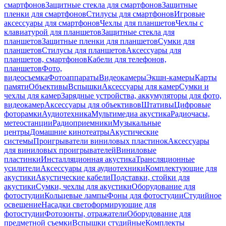
смартфонов
Защитные стекла для смартфонов
Защитные
пленки для смартфонов
Стилусы для смартфонов
Игровые
аксессуары для смартфонов
Чехлы для планшетов
Чехлы с
клавиатурой для планшетов
Защитные стекла для
планшетов
Защитные пленки для планшетов
Сумки для
планшетов
Стилусы для планшетов
Аксессуары для
планшетов, смартфонов
Кабели для телефонов,
планшетов
Фото,
видеосъемка
Фотоаппараты
Видеокамеры
Экшн-камеры
Карты
памяти
Объективы
Вспышки
Аксессуары для камер
Сумки и
чехлы для камер
Зарядные устройства, аккумуляторы для фото,
видеокамер
Аксессуары для объективов
Штативы
Цифровые
фоторамки
Аудиотехника
Мультимедиа акустика
Радиочасы,
метеостанции
Радиоприемники
Музыкальные
центры
Домашние кинотеатры
Акустические
системы
Проигрыватели виниловых пластинок
Аксессуары
для виниловых проигрывателей
Виниловые
пластинки
Инсталляционная акустика
Трансляционные
усилители
Аксессуары для аудиотехники
Комплектующие для
акустики
Акустические кабели
Подставки, стойки для
акустики
Сумки, чехлы для акустики
Оборудование для
фотостудии
Кольцевые лампы
Фоны для фотостудии
Студийное
освещение
Насадки светоформирующие для
фотостудии
Фотозонты, отражатели
Оборудование для
предметной съемки
Вспышки студийные
Комплекты