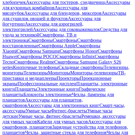
хлебопечек
Аксессуары для тостеров, сэндвичниц
Аксессуары
для кухонных комбайнов
Аксессуары для
мясорубок
Аксессуары для блендеров, миксеров
Аксессуары
для сушилок овощей и фруктов
Аксессуары для
йогуртниц
Аксессуары для аэрогрилей,
электрогрилей
Аксессуары для соковыжималок
Средства для
ухода за техникой
Смартфоны, ТВ и
электроника
Смартфоны
Смартфоны
Смартфоны
восстановленные
Смартфоны Apple
Смартфоны
Xiaomi
Смартфоны Samsung
Смартфоны Honor
Смартфоны
Huawei
Смартфоны POCO
Смартфоны Infinix
Смартфоны
Tecno
Смартфоны Realme
Смартфоны Samsung Galaxy S26
series
Кнопочные телефоны
Складные смартфоны
Телевизоры,
мониторы
Телевизоры
Мониторы
Мониторы-телевизоры
ТВ-
приставки и медиаплееры
Проекторы
Проекционные
экраны
Профессиональные дисплеи
Планшеты, электронные
книги
Планшеты
Электронные книги
Графические
планшеты
Блокноты электронные
Чехлы, бамперы для
планшетов
Аксессуары для планшетов,
смартфонов
Аксессуары для электронных книг
Смарт-часы,
аксессуары
Умные часы
Фитнес-браслеты
Умные часы
детские
Умные часы, фитнес-браслеты
Ремешки, аксессуары
для умных часов
Кабели для умных часов
Аксессуары для
смартфонов, планшетов
Зарядные устройства для телефонов,
планшетов
Чехлы, защитные стекла для телефонов
Чехлы для