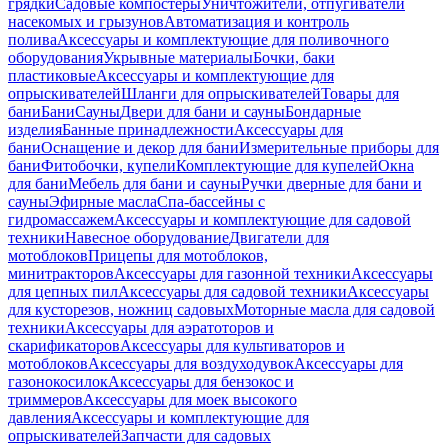
грядки
Садовые компостеры
Уничтожители, отпугиватели
насекомых и грызунов
Автоматизация и контроль
полива
Аксессуары и комплектующие для поливочного
оборудования
Укрывные материалы
Бочки, баки
пластиковые
Аксессуары и комплектующие для
опрыскивателей
Шланги для опрыскивателей
Товары для
бани
Бани
Сауны
Двери для бани и сауны
Бондарные
изделия
Банные принадлежности
Аксессуары для
бани
Оснащение и декор для бани
Измерительные приборы для
бани
Фитобочки, купели
Комплектующие для купелей
Окна
для бани
Мебель для бани и сауны
Ручки дверные для бани и
сауны
Эфирные масла
Спа-бассейны с
гидромассажем
Аксессуары и комплектующие для садовой
техники
Навесное оборудование
Двигатели для
мотоблоков
Прицепы для мотоблоков,
минитракторов
Аксессуары для газонной техники
Аксессуары
для цепных пил
Аксессуары для садовой техники
Аксессуары
для кусторезов, ножниц садовых
Моторные масла для садовой
техники
Аксессуары для аэратоторов и
скарификаторов
Аксессуары для культиваторов и
мотоблоков
Аксессуары для воздуходувок
Аксессуары для
газонокосилок
Аксессуары для бензокос и
триммеров
Аксессуары для моек высокого
давления
Аксессуары и комплектующие для
опрыскивателей
Запчасти для садовых