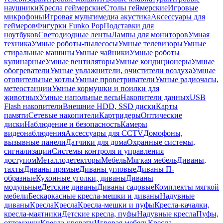
наушники
Кресла геймерские
Столы геймерские
Игровые
микрофоны
Игровая мультимедиа акустика
Аксессуары для
геймеров
Фигурки Funko Pop
Подставки для
ноутбуков
Светодиодные ленты
Лампы для мониторов
Умная
техника
Умные роботы-пылесосы
Умные телевизоры
Умные
стиральные машины
Умные чайники
Умные роботы
кулинарные
Умные вентиляторы
Умные кондиционеры
Умные
обогреватели
Умные увлажнители, очистители воздуха
Умные
отопительные котлы
Умные проветриватели
Умные радиочасы,
метеостанции
Умные кормушки и поилки для
животных
Умные напольные весы
Накопители данных
USB
Flash накопители
Внешние HDD, SSD диски
Карты
памяти
Сетевые накопители
Картридеры
Оптические
диски
Наблюдение и безопасность
Камеры
видеонаблюдения
Аксессуары для CCTV
Домофоны,
вызывные панели
Датчики для дома
Охранные системы,
сигнализации
Системы контроля и управления
доступом
Металлодетекторы
Мебель
Мягкая мебель
Диваны,
тахты
Диваны прямые
Диваны угловые
Диваны П-
образные
Кухонные уголки, диваны
Диваны
модульные
Детские диваны
Диваны садовые
Комплекты мягкой
мебели
Бескаркасные кресла-мешки и диваны
Надувные
диваны
Кресла
Кресла
Кресла-мешки и пуфы
Кресла-качалки,
кресла-маятники
Детские кресла, пуфы
Надувные кресла
Пуфы,
оттоманки
Кресла-кровати
Игровая мебель
Кресла