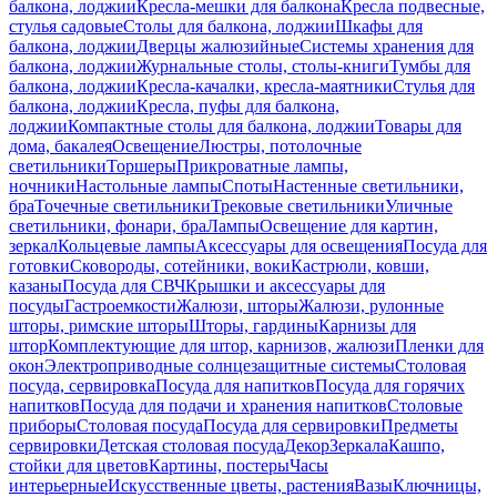
балкона, лоджии
Кресла-мешки для балкона
Кресла подвесные,
стулья садовые
Столы для балкона, лоджии
Шкафы для
балкона, лоджии
Дверцы жалюзийные
Системы хранения для
балкона, лоджии
Журнальные столы, столы-книги
Тумбы для
балкона, лоджии
Кресла-качалки, кресла-маятники
Стулья для
балкона, лоджии
Кресла, пуфы для балкона,
лоджии
Компактные столы для балкона, лоджии
Товары для
дома, бакалея
Освещение
Люстры, потолочные
светильники
Торшеры
Прикроватные лампы,
ночники
Настольные лампы
Споты
Настенные светильники,
бра
Точечные светильники
Трековые светильники
Уличные
светильники, фонари, бра
Лампы
Освещение для картин,
зеркал
Кольцевые лампы
Аксессуары для освещения
Посуда для
готовки
Сковороды, сотейники, воки
Кастрюли, ковши,
казаны
Посуда для СВЧ
Крышки и аксессуары для
посуды
Гастроемкости
Жалюзи, шторы
Жалюзи, рулонные
шторы, римские шторы
Шторы, гардины
Карнизы для
штор
Комплектующие для штор, карнизов, жалюзи
Пленки для
окон
Электроприводные солнцезащитные системы
Столовая
посуда, сервировка
Посуда для напитков
Посуда для горячих
напитков
Посуда для подачи и хранения напитков
Столовые
приборы
Столовая посуда
Посуда для сервировки
Предметы
сервировки
Детская столовая посуда
Декор
Зеркала
Кашпо,
стойки для цветов
Картины, постеры
Часы
интерьерные
Искусственные цветы, растения
Вазы
Ключницы,