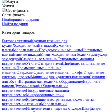
Услуги
Сертификаты
Подборщик подарков
Найти подарки
Категории товаров
Бытовая техника
Крупная техника для
кухни
Холодильники
Вытяжки
Кухонные
плиты
Морозильники
Посудомоечные машины
Настольные
плиты
Винные шкафы
Мини-холодильники
Техника для ухода
за одеждой
Стиральные машины
Стиральные машины
встраиваемые
Утюги
Отпариватели
Швейные, вышивальные
машины
Промышленные швейные
машины
Оверлоки
Сушильные машины, шкафы
Гладильные
системы, прессы
Машинки для удаления катышков
Сушилки
для обуви
Встраиваемая техника, оборудование
Варочные
панели
Духовые шкафы
Холодильники
встраиваемые
Посудомоечные машины
встраиваемые
Микроволновые печи
встраиваемые
Кофемашины встраиваемые
Комплекты
встраиваемой техники
Морозильники
встраиваемые
Измельчители пищевых отходов
Шкафы для