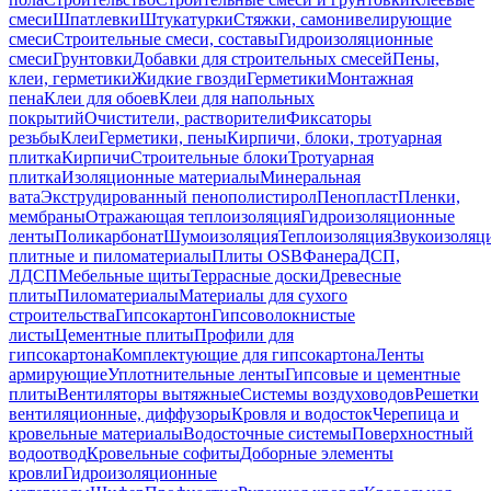
смеси
Шпатлевки
Штукатурки
Стяжки, самонивелирующие
смеси
Строительные смеси, составы
Гидроизоляционные
смеси
Грунтовки
Добавки для строительных смесей
Пены,
клеи, герметики
Жидкие гвозди
Герметики
Монтажная
пена
Клеи для обоев
Клеи для напольных
покрытий
Очистители, растворители
Фиксаторы
резьбы
Клеи
Герметики, пены
Кирпичи, блоки, тротуарная
плитка
Кирпичи
Строительные блоки
Тротуарная
плитка
Изоляционные материалы
Минеральная
вата
Экструдированный пенополистирол
Пенопласт
Пленки,
мембраны
Отражающая теплоизоляция
Гидроизоляционные
ленты
Поликарбонат
Шумоизоляция
Теплоизоляция
Звукоизоляц
плитные и пиломатериалы
Плиты OSB
Фанера
ДСП,
ЛДСП
Мебельные щиты
Террасные доски
Древесные
плиты
Пиломатериалы
Материалы для сухого
строительства
Гипсокартон
Гипсоволокнистые
листы
Цементные плиты
Профили для
гипсокартона
Комплектующие для гипсокартона
Ленты
армирующие
Уплотнительные ленты
Гипсовые и цементные
плиты
Вентиляторы вытяжные
Системы воздуховодов
Решетки
вентиляционные, диффузоры
Кровля и водосток
Черепица и
кровельные материалы
Водосточные системы
Поверхностный
водоотвод
Кровельные софиты
Доборные элементы
кровли
Гидроизоляционные