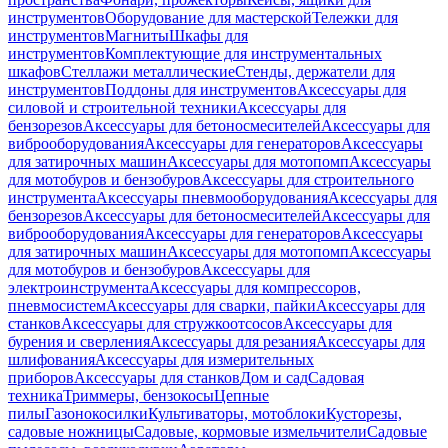
инструментов
Оборудование для мастерской
Тележки для
инструментов
Магниты
Шкафы для
инструментов
Комплектующие для инструментальных
шкафов
Стеллажи металлические
Стенды, держатели для
инструментов
Поддоны для инструментов
Аксессуары для
силовой и строительной техники
Аксессуары для
бензорезов
Аксессуары для бетоносмесителей
Аксессуары для
виброоборудования
Аксессуары для генераторов
Аксессуары
для затирочных машин
Аксессуары для мотопомп
Аксессуары
для мотобуров и бензобуров
Аксессуары для строительного
инструмента
Аксессуары пневмооборудования
Аксессуары для
бензорезов
Аксессуары для бетоносмесителей
Аксессуары для
виброоборудования
Аксессуары для генераторов
Аксессуары
для затирочных машин
Аксессуары для мотопомп
Аксессуары
для мотобуров и бензобуров
Аксессуары для
электроинструмента
Аксессуары для компрессоров,
пневмосистем
Аксессуары для сварки, пайки
Аксессуары для
станков
Аксессуары для стружкоотсосов
Аксессуары для
бурения и сверления
Аксессуары для резания
Аксессуары для
шлифования
Аксессуары для измерительных
приборов
Аксессуары для станков
Дом и сад
Садовая
техника
Триммеры, бензокосы
Цепные
пилы
Газонокосилки
Культиваторы, мотоблоки
Кусторезы,
садовые ножницы
Садовые, кормовые измельчители
Садовые