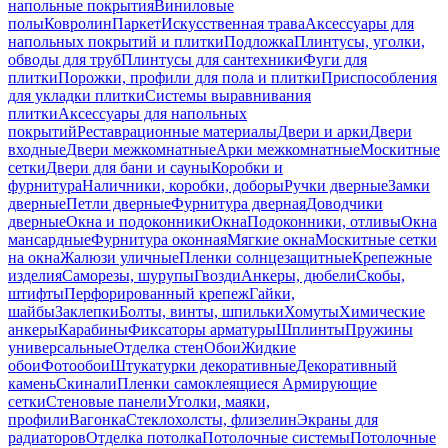
напольные покрытия
Виниловые
полы
Ковролин
Паркет
Искусственная трава
Аксессуары для
напольных покрытий и плитки
Подложка
Плинтусы, уголки,
обводы для труб
Плинтусы для сантехники
Фуги для
плитки
Порожки, профили для пола и плитки
Приспособления
для укладки плитки
Системы выравнивания
плитки
Аксессуары для напольных
покрытий
Реставрационные материалы
Двери и арки
Двери
входные
Двери межкомнатные
Арки межкомнатные
Москитные
сетки
Двери для бани и сауны
Коробки и
фурнитура
Наличники, коробки, доборы
Ручки дверные
Замки
дверные
Петли дверные
Фурнитура дверная
Доводчики
дверные
Окна и подоконники
Окна
Подоконники, отливы
Окна
мансардные
Фурнитура оконная
Мягкие окна
Москитные сетки
на окна
Жалюзи уличные
Пленки солнцезащитные
Крепежные
изделия
Саморезы, шурупы
Гвозди
Анкеры, дюбели
Скобы,
штифты
Перфорированный крепеж
Гайки,
шайбы
Заклепки
Болты, винты, шпильки
Хомуты
Химические
анкеры
Карабины
Фиксаторы арматуры
Шплинты
Пружины
универсальные
Отделка стен
Обои
Жидкие
обои
Фотообои
Штукатурки декоративные
Декоративный
камень
Скинали
Пленки самоклеящиеся
Армирующие
сетки
Стеновые панели
Уголки, маяки,
профили
Вагонка
Стеклохолсты, флизелин
Экраны для
радиаторов
Отделка потолка
Потолочные системы
Потолочные