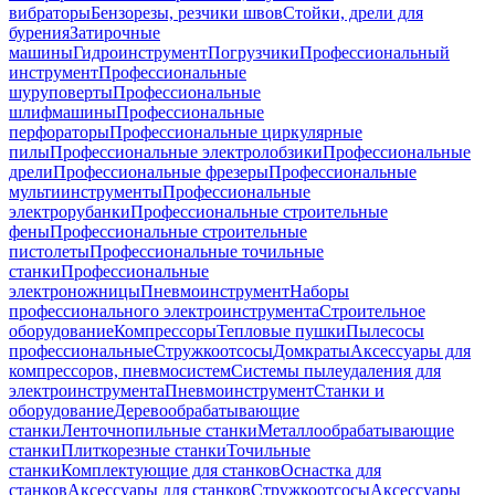
вибраторы
Бензорезы, резчики швов
Стойки, дрели для
бурения
Затирочные
машины
Гидроинструмент
Погрузчики
Профессиональный
инструмент
Профессиональные
шуруповерты
Профессиональные
шлифмашины
Профессиональные
перфораторы
Профессиональные циркулярные
пилы
Профессиональные электролобзики
Профессиональные
дрели
Профессиональные фрезеры
Профессиональные
мультиинструменты
Профессиональные
электрорубанки
Профессиональные строительные
фены
Профессиональные строительные
пистолеты
Профессиональные точильные
станки
Профессиональные
электроножницы
Пневмоинструмент
Наборы
профессионального электроинструмента
Строительное
оборудование
Компрессоры
Тепловые пушки
Пылесосы
профессиональные
Стружкоотсосы
Домкраты
Аксессуары для
компрессоров, пневмосистем
Системы пылеудаления для
электроинструмента
Пневмоинструмент
Станки и
оборудование
Деревообрабатывающие
станки
Ленточнопильные станки
Металлообрабатывающие
станки
Плиткорезные станки
Точильные
станки
Комплектующие для станков
Оснастка для
станков
Аксессуары для станков
Стружкоотсосы
Аксессуары