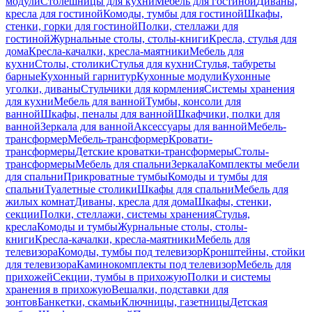
модули
Столешницы для кухни
Мебель для гостиной
Диваны,
кресла для гостиной
Комоды, тумбы для гостиной
Шкафы,
стенки, горки для гостиной
Полки, стеллажи для
гостиной
Журнальные столы, столы-книги
Кресла, стулья для
дома
Кресла-качалки, кресла-маятники
Мебель для
кухни
Столы, столики
Стулья для кухни
Стулья, табуреты
барные
Кухонный гарнитур
Кухонные модули
Кухонные
уголки, диваны
Стульчики для кормления
Системы хранения
для кухни
Мебель для ванной
Тумбы, консоли для
ванной
Шкафы, пеналы для ванной
Шкафчики, полки для
ванной
Зеркала для ванной
Аксессуары для ванной
Мебель-
трансформер
Мебель-трансформер
Кровати-
трансформеры
Детские кроватки-трансформеры
Столы-
трансформеры
Мебель для спальни
Зеркала
Комплекты мебели
для спальни
Прикроватные тумбы
Комоды и тумбы для
спальни
Туалетные столики
Шкафы для спальни
Мебель для
жилых комнат
Диваны, кресла для дома
Шкафы, стенки,
секции
Полки, стеллажи, системы хранения
Стулья,
кресла
Комоды и тумбы
Журнальные столы, столы-
книги
Кресла-качалки, кресла-маятники
Мебель для
телевизора
Комоды, тумбы под телевизор
Кронштейны, стойки
для телевизора
Каминокомплекты под телевизор
Мебель для
прихожей
Секции, тумбы в прихожую
Полки и системы
хранения в прихожую
Вешалки, подставки для
зонтов
Банкетки, скамьи
Ключницы, газетницы
Детская