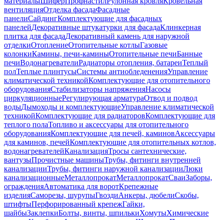
материалы
Шифер
Профнастил
Рулонная кровля
Кровельная
вентиляция
Отделка фасада
Фасадные
панели
Сайдинг
Комплектующие для фасадных
панелей
Декоративные штукатурки для фасада
Клинкерная
плитка для фасада
Декоративный камень для наружной
отделки
Отопление
Отопительные котлы
Газовые
колонки
Камины, печи-камины
Отопительные печи
Банные
печи
Водонагреватели
Радиаторы отопления, батареи
Теплый
пол
Теплые плинтусы
Системы антиобледенения
Управление
климатической техникой
Комплектующие для отопительного
оборудования
Стабилизаторы напряжения
Насосы
циркуляционные
Регулирующая арматура
Отвод и подвод
воды
Дымоходы и комплектующие
Управление климатической
техникой
Комплектующие для радиаторов
Комплектующие для
теплого пола
Топливо и аксессуары для отопительного
оборудования
Комплектующие для печей, каминов
Аксессуары
для каминов, печей
Комплектующие для отопительных котлов,
водонагревателей
Канализация
Тросы сантехнические,
вантузы
Прочистные машины
Трубы, фитинги внутренней
канализации
Трубы, фитинги наружной канализации
Люки
канализационные
Металлопрокат
Металлопрокат
Сваи
Заборы,
ограждения
Автоматика для ворот
Крепежные
изделия
Саморезы, шурупы
Гвозди
Анкеры, дюбели
Скобы,
штифты
Перфорированный крепеж
Гайки,
шайбы
Заклепки
Болты, винты, шпильки
Хомуты
Химические