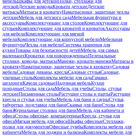
мебель
Шкафы для детской
Полки, стеллажи для
детской
Детские комоды
Кровати детские
Детские
матрасы
Матрасы в кроватку
Наматрасники, защитные чехлы
детские
Мебель для детского сада
Мебельная фурнитура и
аксессуары
Комплектующие для столов
Комплектующие для
стульев
Комплектующие для кроватей и кроваток
Аксессуары
для мебели
Комплектующие для мягкой
мебели
Комплектующие для корпусной мебели
Мебельная
фурнитура
Чехлы для мебели
Системы хранения для
кухни
Товары для безопасности детей
Мебель для самых
маленьких
Кроватки для новорожденных
Пеленальные
столики, комоды, матрасы
Манежи, кровати-манежи
Матрасы в
кроватку
Наматрасники, защитные чехлы в кроватку
Садовая
мебель
Садовые диваны, кресла
Садовые стулья
Садовые,
уличные столы
Комплекты мебели для сада
Гамаки,
шезлонги
Качели садовые
Надувная мебель
Кухни
походные
Столы для сада
Мебель для учебы
Столы, стулья
детские
Письменные столы
Растущие столы и парты
Растущие
кресла и стулья для учебы
Мебель для бани и сауны
Стулья,
табуретки, подставки для бани
Скамьи для бани
Столы для
бани
Журнальные столики для бани
Мебель для кабинета и
офиса
Столы офисные, компьютерные
Кресла, стулья для
офиса
Мягкая мебель для офиса
Шкафы офисные
Стеллажи,
полки для документов
Офисные тумбы
Комплекты мебели для
кабинета
Мебель для лоджии и балкона
Комплекты мебели для