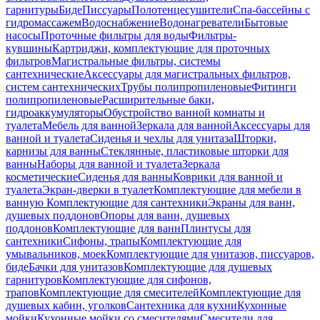
гарнитуры
Биде
Писсуары
Полотенцесушители
Спа-бассейны с
гидромассажем
Водоснабжение
Водонагреватели
Бытовые
насосы
Проточные фильтры для воды
Фильтры-
кувшины
Картриджи, комплектующие для проточных
фильтров
Магистральные фильтры, системы
сантехнические
Аксессуары для магистральных фильтров,
систем сантехнических
Трубы полипропиленовые
Фитинги
полипропиленовые
Расширительные баки,
гидроаккумуляторы
Обустройство ванной комнаты и
туалета
Мебель для ванной
Зеркала для ванной
Аксессуары для
ванной и туалета
Сиденья и чехлы для унитаза
Шторки,
карнизы для ванны
Стеклянные, пластиковые шторки для
ванны
Наборы для ванной и туалета
Зеркала
косметические
Сиденья для ванны
Коврики для ванной и
туалета
Экран-дверки в туалет
Комплектующие для мебели в
ванную
Комплектующие для сантехники
Экраны для ванн,
душевых поддонов
Опоры для ванн, душевых
поддонов
Комплектующие для ванн
Плинтусы для
сантехники
Сифоны, трапы
Комплектующие для
умывальников, моек
Комплектующие для унитазов, писсуаров,
биде
Бачки для унитазов
Комплектующие для душевых
гарнитуров
Комплектующие для сифонов,
трапов
Комплектующие для смесителей
Комплектующие для
душевых кабин, уголков
Сантехника для кухни
Кухонные
мойки
Кухонные мойки со смесителями
Смесители для