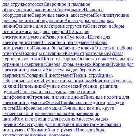
для стружкоотсосов
Сварочное и паяльное
оборудование
Сварочное оборудование
Паяльное
оборудование
Сварочные маски, аксессуары
Комплектующие
для сварочного оборудования
Аксессуары для сварки,
пайки
Оснастка для электроинструмента
Оснастка, наборы
оснастки
Насадки для граверов
Щетки для
электроинструмента
Развертки
Пуансоны
Щетки для
электродвигателей
Слесарный инструмент
Наборы
инструментов
Головки, биты
Гаечные ключи
Отвертки, наборы
отверток
Ножницы слесарные
Клещи строительные
Зубила,
керны, выколотки
Щетки слесарные
Оснастка и аксессуары для
бурения и сверления
Сверла, буры, зенкеры
Коронки
Зубила для
электроинструмента
Аксессуары для бурения и
сверления
Столярный инструмент
Тиски, струбцины,
гейферные зажимы
Ручные пилы, ножовки
Молотки, кувалды,
киянки
Напильники
Ручные стамески
Рубанки, рашпили
ручные
Оснастка и аксессуары для резания и
шлифования
Отрезные, пильные диски
Пильные полотна для
электроинструмента
Фрезы
Шлифовальные диски, насадки,
листы
Шлифовальные чашки
Точильные камни, круги,
сегменты
Полировальные валы
Направляющие
шины
Комплектующие для резания
Аксессуары для
резания
Аксессуары для шлифования
Электромонтажный
инструмент
Обжимной инструмент
Плоскогубцы,
круглогубцы
Кусачки, болторезы,