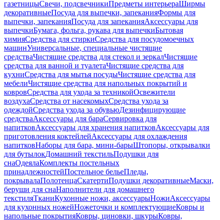
газетницы
Свечи, подсвечники
Предметы интерьера
Ширмы
декоративные
Посуда для выпечки, запекания
Формы для
выпечки, запекания
Посуда для запекания
Аксессуары для
выпечки
Бумага, фольга, рукава для выпечки
Бытовая
химия
Средства для стирки
Средства для посудомоечных
машин
Универсальные, специальные чистящие
средства
Чистящие средства для стекол и зеркал
Чистящие
средства для ванной и туалета
Чистящие средства для
кухни
Средства для мытья посуды
Чистящие средства для
мебели
Чистящие средства для напольных покрытий и
ковров
Средства для ухода за техникой
Освежители
воздуха
Средства от насекомых
Средства ухода за
одеждой
Средства ухода за обувью
Дезинфицирующие
средства
Аксессуары для бара
Сервировка для
напитков
Аксессуары для хранения напитков
Аксессуары для
приготовления коктейлей
Аксессуары для охлаждения
напитков
Наборы для бара, мини-бары
Штопоры, открывалки
для бутылок
Домашний текстиль
Подушки для
сна
Одеяла
Комплекты постельных
принадлежностей
Постельное белье
Пледы,
покрывала
Полотенца
Скатерти
Подушки декоративные
Маски,
беруши для сна
Наполнители для домашнего
текстиля
Ткани
Кухонные ножи, аксессуары
Ножи
Аксессуары
для кухонных ножей
Ножеточки и комплектующие
Ковры и
напольные покрытия
Ковры, циновки, шкуры
Ковры,