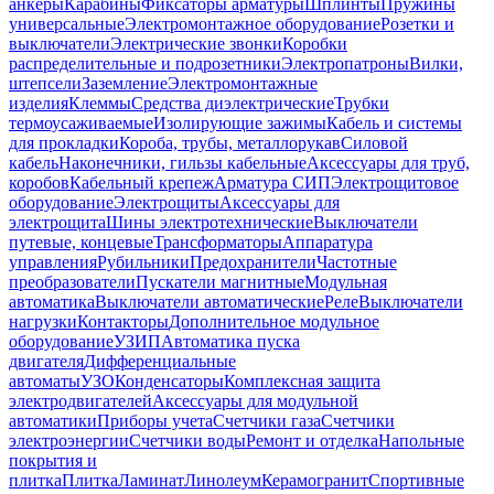
анкеры
Карабины
Фиксаторы арматуры
Шплинты
Пружины
универсальные
Электромонтажное оборудование
Розетки и
выключатели
Электрические звонки
Коробки
распределительные и подрозетники
Электропатроны
Вилки,
штепсели
Заземление
Электромонтажные
изделия
Клеммы
Средства диэлектрические
Трубки
термоусаживаемые
Изолирующие зажимы
Кабель и системы
для прокладки
Короба, трубы, металлорукав
Силовой
кабель
Наконечники, гильзы кабельные
Аксессуары для труб,
коробов
Кабельный крепеж
Арматура СИП
Электрощитовое
оборудование
Электрощиты
Аксессуары для
электрощита
Шины электротехнические
Выключатели
путевые, концевые
Трансформаторы
Аппаратура
управления
Рубильники
Предохранители
Частотные
преобразователи
Пускатели магнитные
Модульная
автоматика
Выключатели автоматические
Реле
Выключатели
нагрузки
Контакторы
Дополнительное модульное
оборудование
УЗИП
Автоматика пуска
двигателя
Дифференциальные
автоматы
УЗО
Конденсаторы
Комплексная защита
электродвигателей
Аксессуары для модульной
автоматики
Приборы учета
Счетчики газа
Счетчики
электроэнергии
Счетчики воды
Ремонт и отделка
Напольные
покрытия и
плитка
Плитка
Ламинат
Линолеум
Керамогранит
Спортивные