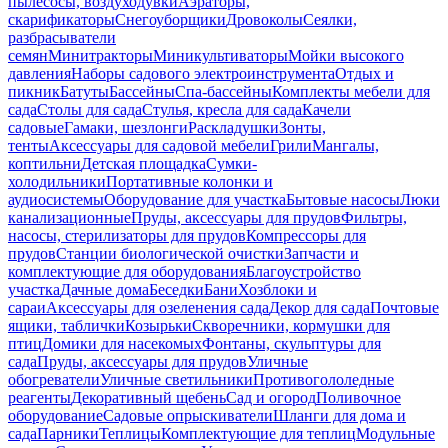
пылесосы, воздуходувки
Аэраторы,
скарификаторы
Снегоуборщики
Дровоколы
Сеялки,
разбрасыватели
семян
Минитракторы
Миникультиваторы
Мойки высокого
давления
Наборы садового электроинструмента
Отдых и
пикник
Батуты
Бассейны
Спа-бассейны
Комплекты мебели для
сада
Столы для сада
Стулья, кресла для сада
Качели
садовые
Гамаки, шезлонги
Раскладушки
Зонты,
тенты
Аксессуары для садовой мебели
Грили
Мангалы,
коптильни
Детская площадка
Сумки-
холодильники
Портативные колонки и
аудиосистемы
Оборудование для участка
Бытовые насосы
Люки
канализационные
Пруды, аксессуары для прудов
Фильтры,
насосы, стерилизаторы для прудов
Компрессоры для
прудов
Станции биологической очистки
Запчасти и
комплектующие для оборудования
Благоустройство
участка
Дачные дома
Беседки
Бани
Хозблоки и
сараи
Аксессуары для озеленения сада
Декор для сада
Почтовые
ящики, таблички
Козырьки
Скворечники, кормушки для
птиц
Домики для насекомых
Фонтаны, скульптуры для
сада
Пруды, аксессуары для прудов
Уличные
обогреватели
Уличные светильники
Противогололедные
реагенты
Декоративный щебень
Сад и огород
Поливочное
оборудование
Садовые опрыскиватели
Шланги для дома и
сада
Парники
Теплицы
Комплектующие для теплиц
Модульные