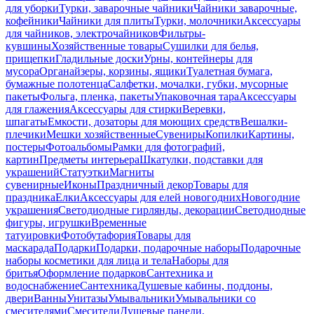
для уборки
Турки, заварочные чайники
Чайники заварочные,
кофейники
Чайники для плиты
Турки, молочники
Аксессуары
для чайников, электрочайников
Фильтры-
кувшины
Хозяйственные товары
Сушилки для белья,
прищепки
Гладильные доски
Урны, контейнеры для
мусора
Органайзеры, корзины, ящики
Туалетная бумага,
бумажные полотенца
Салфетки, мочалки, губки, мусорные
пакеты
Фольга, пленка, пакеты
Упаковочная тара
Аксессуары
для глажения
Аксессуары для стирки
Веревки,
шпагаты
Емкости, дозаторы для моющих средств
Вешалки-
плечики
Мешки хозяйственные
Сувениры
Копилки
Картины,
постеры
Фотоальбомы
Рамки для фотографий,
картин
Предметы интерьера
Шкатулки, подставки для
украшений
Статуэтки
Магниты
сувенирные
Иконы
Праздничный декор
Товары для
праздника
Елки
Аксессуары для елей новогодних
Новогодние
украшения
Светодиодные гирлянды, декорации
Светодиодные
фигуры, игрушки
Временные
татуировки
Фотобутафория
Товары для
маскарада
Подарки
Подарки, подарочные наборы
Подарочные
наборы косметики для лица и тела
Наборы для
бритья
Оформление подарков
Сантехника и
водоснабжение
Сантехника
Душевые кабины, поддоны,
двери
Ванны
Унитазы
Умывальники
Умывальники со
смесителями
Смесители
Душевые панели,