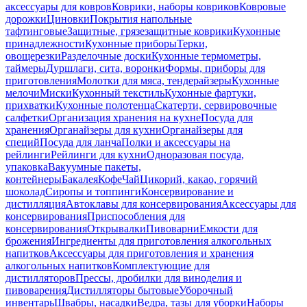
аксессуары для ковров
Коврики, наборы ковриков
Ковровые
дорожки
Циновки
Покрытия напольные
тафтинговые
Защитные, грязезащитные коврики
Кухонные
принадлежности
Кухонные приборы
Терки,
овощерезки
Разделочные доски
Кухонные термометры,
таймеры
Дуршлаги, сита, воронки
Формы, приборы для
приготовления
Молотки для мяса, тендерайзеры
Кухонные
мелочи
Миски
Кухонный текстиль
Кухонные фартуки,
прихватки
Кухонные полотенца
Скатерти, сервировочные
салфетки
Организация хранения на кухне
Посуда для
хранения
Органайзеры для кухни
Органайзеры для
специй
Посуда для ланча
Полки и аксессуары на
рейлинги
Рейлинги для кухни
Одноразовая посуда,
упаковка
Вакуумные пакеты,
контейнеры
Бакалея
Кофе
Чай
Цикорий, какао, горячий
шоколад
Сиропы и топпинги
Консервирование и
дистилляция
Автоклавы для консервирования
Аксессуары для
консервирования
Приспособления для
консервирования
Открывалки
Пивоварни
Емкости для
брожения
Ингредиенты для приготовления алкогольных
напитков
Аксессуары для приготовления и хранения
алкогольных напитков
Комплектующие для
дистилляторов
Прессы, дробилки для виноделия и
пивоварения
Дистилляторы бытовые
Уборочный
инвентарь
Швабры, насадки
Ведра, тазы для уборки
Наборы