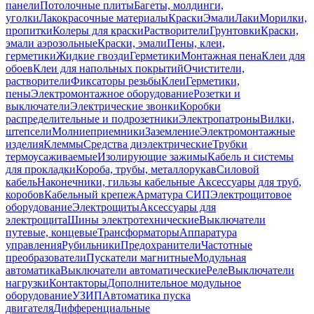
панели
Потолочные плиты
Багеты, молдинги,
уголки
Лакокрасочные материалы
Краски
Эмали
Лаки
Морилки,
пропитки
Колеры для краски
Растворители
Грунтовки
Краски,
эмали аэрозольные
Краски, эмали
Пены, клеи,
герметики
Жидкие гвозди
Герметики
Монтажная пена
Клеи для
обоев
Клеи для напольных покрытий
Очистители,
растворители
Фиксаторы резьбы
Клеи
Герметики,
пены
Электромонтажное оборудование
Розетки и
выключатели
Электрические звонки
Коробки
распределительные и подрозетники
Электропатроны
Вилки,
штепсели
Молниеприемники
Заземление
Электромонтажные
изделия
Клеммы
Средства диэлектрические
Трубки
термоусаживаемые
Изолирующие зажимы
Кабель и системы
для прокладки
Короба, трубы, металлорукав
Силовой
кабель
Наконечники, гильзы кабельные
Аксессуары для труб,
коробов
Кабельный крепеж
Арматура СИП
Электрощитовое
оборудование
Электрощиты
Аксессуары для
электрощита
Шины электротехнические
Выключатели
путевые, концевые
Трансформаторы
Аппаратура
управления
Рубильники
Предохранители
Частотные
преобразователи
Пускатели магнитные
Модульная
автоматика
Выключатели автоматические
Реле
Выключатели
нагрузки
Контакторы
Дополнительное модульное
оборудование
УЗИП
Автоматика пуска
двигателя
Дифференциальные