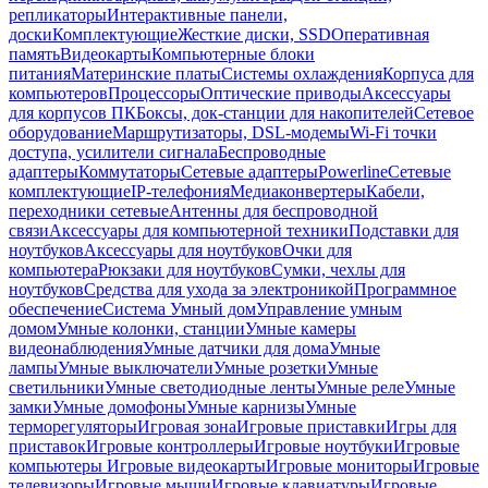
репликаторы
Интерактивные панели,
доски
Комплектующие
Жесткие диски, SSD
Оперативная
память
Видеокарты
Компьютерные блоки
питания
Материнские платы
Системы охлаждения
Корпуса для
компьютеров
Процессоры
Оптические приводы
Аксессуары
для корпусов ПК
Боксы, док-станции для накопителей
Сетевое
оборудование
Маршрутизаторы, DSL-модемы
Wi-Fi точки
доступа, усилители сигнала
Беспроводные
адаптеры
Коммутаторы
Сетевые адаптеры
Powerline
Сетевые
комплектующие
IP-телефония
Медиаконвертеры
Кабели,
переходники сетевые
Антенны для беспроводной
связи
Аксессуары для компьютерной техники
Подставки для
ноутбуков
Аксессуары для ноутбуков
Очки для
компьютера
Рюкзаки для ноутбуков
Сумки, чехлы для
ноутбуков
Средства для ухода за электроникой
Программное
обеспечение
Система Умный дом
Управление умным
домом
Умные колонки, станции
Умные камеры
видеонаблюдения
Умные датчики для дома
Умные
лампы
Умные выключатели
Умные розетки
Умные
светильники
Умные светодиодные ленты
Умные реле
Умные
замки
Умные домофоны
Умные карнизы
Умные
терморегуляторы
Игровая зона
Игровые приставки
Игры для
приставок
Игровые контроллеры
Игровые ноутбуки
Игровые
компьютеры
Игровые видеокарты
Игровые мониторы
Игровые
телевизоры
Игровые мыши
Игровые клавиатуры
Игровые