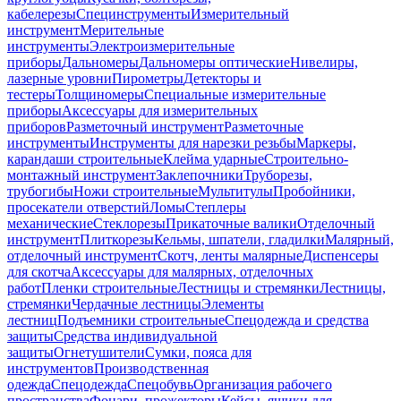
кабелерезы
Специнструменты
Измерительный
инструмент
Мерительные
инструменты
Электроизмерительные
приборы
Дальномеры
Дальномеры оптические
Нивелиры,
лазерные уровни
Пирометры
Детекторы и
тестеры
Толщиномеры
Специальные измерительные
приборы
Аксессуары для измерительных
приборов
Разметочный инструмент
Разметочные
инструменты
Инструменты для нарезки резьбы
Маркеры,
карандаши строительные
Клейма ударные
Строительно-
монтажный инструмент
Заклепочники
Труборезы,
трубогибы
Ножи строительные
Мультитулы
Пробойники,
просекатели отверстий
Ломы
Степлеры
механические
Стеклорезы
Прикаточные валики
Отделочный
инструмент
Плиткорезы
Кельмы, шпатели, гладилки
Малярный,
отделочный инструмент
Скотч, ленты малярные
Диспенсеры
для скотча
Аксессуары для малярных, отделочных
работ
Пленки строительные
Лестницы и стремянки
Лестницы,
стремянки
Чердачные лестницы
Элементы
лестниц
Подъемники строительные
Спецодежда и средства
защиты
Средства индивидуальной
защиты
Огнетушители
Сумки, пояса для
инструментов
Производственная
одежда
Спецодежда
Спецобувь
Организация рабочего
пространства
Фонари, прожекторы
Кейсы, ящики для