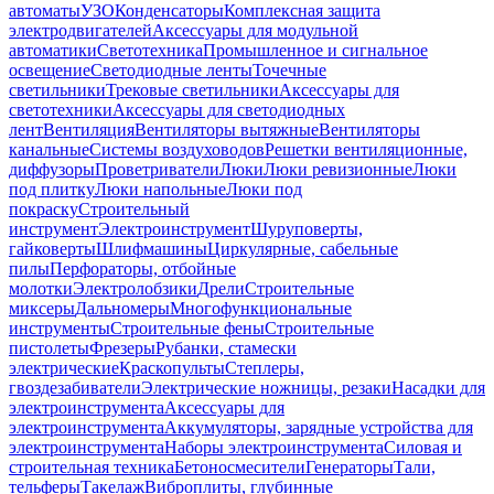
автоматы
УЗО
Конденсаторы
Комплексная защита
электродвигателей
Аксессуары для модульной
автоматики
Светотехника
Промышленное и сигнальное
освещение
Светодиодные ленты
Точечные
светильники
Трековые светильники
Аксессуары для
светотехники
Аксессуары для светодиодных
лент
Вентиляция
Вентиляторы вытяжные
Вентиляторы
канальные
Системы воздуховодов
Решетки вентиляционные,
диффузоры
Проветриватели
Люки
Люки ревизионные
Люки
под плитку
Люки напольные
Люки под
покраску
Строительный
инструмент
Электроинструмент
Шуруповерты,
гайковерты
Шлифмашины
Циркулярные, сабельные
пилы
Перфораторы, отбойные
молотки
Электролобзики
Дрели
Строительные
миксеры
Дальномеры
Многофункциональные
инструменты
Строительные фены
Строительные
пистолеты
Фрезеры
Рубанки, стамески
электрические
Краскопульты
Степлеры,
гвоздезабиватели
Электрические ножницы, резаки
Насадки для
электроинструмента
Аксессуары для
электроинструмента
Аккумуляторы, зарядные устройства для
электроинструмента
Наборы электроинструмента
Силовая и
строительная техника
Бетоносмесители
Генераторы
Тали,
тельферы
Такелаж
Виброплиты, глубинные