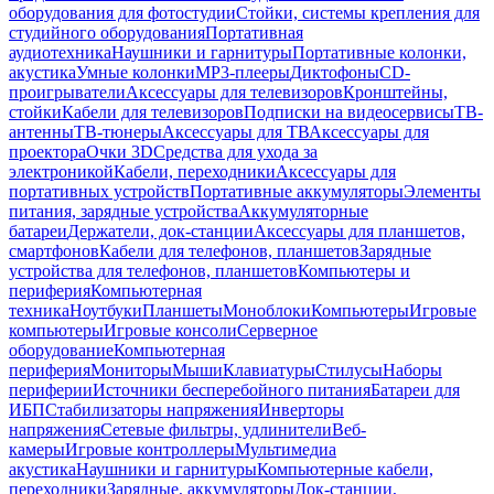
оборудования для фотостудии
Стойки, системы крепления для
студийного оборудования
Портативная
аудиотехника
Наушники и гарнитуры
Портативные колонки,
акустика
Умные колонки
MP3-плееры
Диктофоны
CD-
проигрыватели
Аксессуары для телевизоров
Кронштейны,
стойки
Кабели для телевизоров
Подписки на видеосервисы
ТВ-
антенны
ТВ-тюнеры
Аксессуары для ТВ
Аксессуары для
проектора
Очки 3D
Средства для ухода за
электроникой
Кабели, переходники
Аксессуары для
портативных устройств
Портативные аккумуляторы
Элементы
питания, зарядные устройства
Аккумуляторные
батареи
Держатели, док-станции
Аксессуары для планшетов,
смартфонов
Кабели для телефонов, планшетов
Зарядные
устройства для телефонов, планшетов
Компьютеры и
периферия
Компьютерная
техника
Ноутбуки
Планшеты
Моноблоки
Компьютеры
Игровые
компьютеры
Игровые консоли
Серверное
оборудование
Компьютерная
периферия
Мониторы
Мыши
Клавиатуры
Стилусы
Наборы
периферии
Источники бесперебойного питания
Батареи для
ИБП
Стабилизаторы напряжения
Инверторы
напряжения
Сетевые фильтры, удлинители
Веб-
камеры
Игровые контроллеры
Мультимедиа
акустика
Наушники и гарнитуры
Компьютерные кабели,
переходники
Зарядные, аккумуляторы
Док-станции,