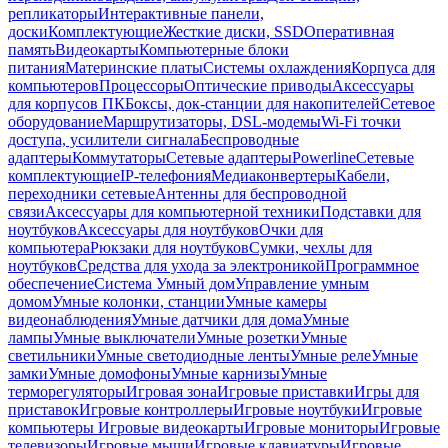
репликаторы
Интерактивные панели,
доски
Комплектующие
Жесткие диски, SSD
Оперативная
память
Видеокарты
Компьютерные блоки
питания
Материнские платы
Системы охлаждения
Корпуса для
компьютеров
Процессоры
Оптические приводы
Аксессуары
для корпусов ПК
Боксы, док-станции для накопителей
Сетевое
оборудование
Маршрутизаторы, DSL-модемы
Wi-Fi точки
доступа, усилители сигнала
Беспроводные
адаптеры
Коммутаторы
Сетевые адаптеры
Powerline
Сетевые
комплектующие
IP-телефония
Медиаконвертеры
Кабели,
переходники сетевые
Антенны для беспроводной
связи
Аксессуары для компьютерной техники
Подставки для
ноутбуков
Аксессуары для ноутбуков
Очки для
компьютера
Рюкзаки для ноутбуков
Сумки, чехлы для
ноутбуков
Средства для ухода за электроникой
Программное
обеспечение
Система Умный дом
Управление умным
домом
Умные колонки, станции
Умные камеры
видеонаблюдения
Умные датчики для дома
Умные
лампы
Умные выключатели
Умные розетки
Умные
светильники
Умные светодиодные ленты
Умные реле
Умные
замки
Умные домофоны
Умные карнизы
Умные
терморегуляторы
Игровая зона
Игровые приставки
Игры для
приставок
Игровые контроллеры
Игровые ноутбуки
Игровые
компьютеры
Игровые видеокарты
Игровые мониторы
Игровые
телевизоры
Игровые мыши
Игровые клавиатуры
Игровые