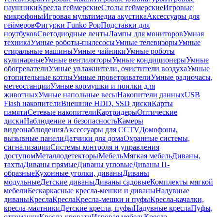
наушники
Кресла геймерские
Столы геймерские
Игровые
микрофоны
Игровая мультимедиа акустика
Аксессуары для
геймеров
Фигурки Funko Pop
Подставки для
ноутбуков
Светодиодные ленты
Лампы для мониторов
Умная
техника
Умные роботы-пылесосы
Умные телевизоры
Умные
стиральные машины
Умные чайники
Умные роботы
кулинарные
Умные вентиляторы
Умные кондиционеры
Умные
обогреватели
Умные увлажнители, очистители воздуха
Умные
отопительные котлы
Умные проветриватели
Умные радиочасы,
метеостанции
Умные кормушки и поилки для
животных
Умные напольные весы
Накопители данных
USB
Flash накопители
Внешние HDD, SSD диски
Карты
памяти
Сетевые накопители
Картридеры
Оптические
диски
Наблюдение и безопасность
Камеры
видеонаблюдения
Аксессуары для CCTV
Домофоны,
вызывные панели
Датчики для дома
Охранные системы,
сигнализации
Системы контроля и управления
доступом
Металлодетекторы
Мебель
Мягкая мебель
Диваны,
тахты
Диваны прямые
Диваны угловые
Диваны П-
образные
Кухонные уголки, диваны
Диваны
модульные
Детские диваны
Диваны садовые
Комплекты мягкой
мебели
Бескаркасные кресла-мешки и диваны
Надувные
диваны
Кресла
Кресла
Кресла-мешки и пуфы
Кресла-качалки,
кресла-маятники
Детские кресла, пуфы
Надувные кресла
Пуфы,
оттоманки
Кресла-кровати
Игровая мебель
Кресла