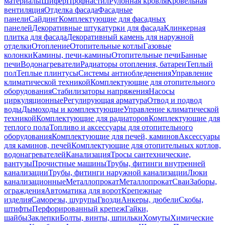
материалы
Шифер
Профнастил
Рулонная кровля
Кровельная
вентиляция
Отделка фасада
Фасадные
панели
Сайдинг
Комплектующие для фасадных
панелей
Декоративные штукатурки для фасада
Клинкерная
плитка для фасада
Декоративный камень для наружной
отделки
Отопление
Отопительные котлы
Газовые
колонки
Камины, печи-камины
Отопительные печи
Банные
печи
Водонагреватели
Радиаторы отопления, батареи
Теплый
пол
Теплые плинтусы
Системы антиобледенения
Управление
климатической техникой
Комплектующие для отопительного
оборудования
Стабилизаторы напряжения
Насосы
циркуляционные
Регулирующая арматура
Отвод и подвод
воды
Дымоходы и комплектующие
Управление климатической
техникой
Комплектующие для радиаторов
Комплектующие для
теплого пола
Топливо и аксессуары для отопительного
оборудования
Комплектующие для печей, каминов
Аксессуары
для каминов, печей
Комплектующие для отопительных котлов,
водонагревателей
Канализация
Тросы сантехнические,
вантузы
Прочистные машины
Трубы, фитинги внутренней
канализации
Трубы, фитинги наружной канализации
Люки
канализационные
Металлопрокат
Металлопрокат
Сваи
Заборы,
ограждения
Автоматика для ворот
Крепежные
изделия
Саморезы, шурупы
Гвозди
Анкеры, дюбели
Скобы,
штифты
Перфорированный крепеж
Гайки,
шайбы
Заклепки
Болты, винты, шпильки
Хомуты
Химические