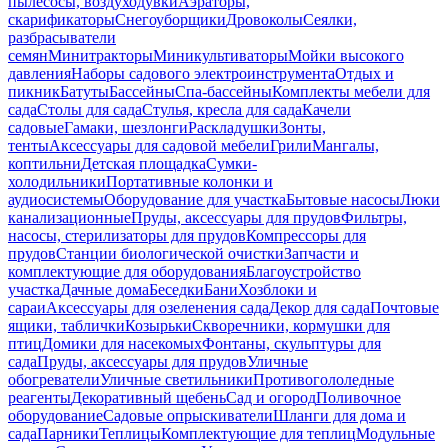
пылесосы, воздуходувки
Аэраторы,
скарификаторы
Снегоуборщики
Дровоколы
Сеялки,
разбрасыватели
семян
Минитракторы
Миникультиваторы
Мойки высокого
давления
Наборы садового электроинструмента
Отдых и
пикник
Батуты
Бассейны
Спа-бассейны
Комплекты мебели для
сада
Столы для сада
Стулья, кресла для сада
Качели
садовые
Гамаки, шезлонги
Раскладушки
Зонты,
тенты
Аксессуары для садовой мебели
Грили
Мангалы,
коптильни
Детская площадка
Сумки-
холодильники
Портативные колонки и
аудиосистемы
Оборудование для участка
Бытовые насосы
Люки
канализационные
Пруды, аксессуары для прудов
Фильтры,
насосы, стерилизаторы для прудов
Компрессоры для
прудов
Станции биологической очистки
Запчасти и
комплектующие для оборудования
Благоустройство
участка
Дачные дома
Беседки
Бани
Хозблоки и
сараи
Аксессуары для озеленения сада
Декор для сада
Почтовые
ящики, таблички
Козырьки
Скворечники, кормушки для
птиц
Домики для насекомых
Фонтаны, скульптуры для
сада
Пруды, аксессуары для прудов
Уличные
обогреватели
Уличные светильники
Противогололедные
реагенты
Декоративный щебень
Сад и огород
Поливочное
оборудование
Садовые опрыскиватели
Шланги для дома и
сада
Парники
Теплицы
Комплектующие для теплиц
Модульные