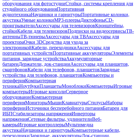
оборудования для фотостудии
Стойки, системы крепления для
студийного оборудования
Портативная
аудиотехника
Наушники и гарнитуры
Портативные колонки,
акустика
Умные колонки
MP3-плееры
Диктофоны
CD-
проигрыватели
Аксессуары для телевизоров
Кронштейны,
стойки
Кабели для телевизоров
Подписки на видеосервисы
ТВ-
антенны
ТВ-тюнеры
Аксессуары для ТВ
Аксессуары для
проектора
Очки 3D
Средства для ухода за
электроникой
Кабели, переходники
Аксессуары для
портативных устройств
Портативные аккумуляторы
Элементы
питания, зарядные устройства
Аккумуляторные
батареи
Держатели, док-станции
Аксессуары для планшетов,
смартфонов
Кабели для телефонов, планшетов
Зарядные
устройства для телефонов, планшетов
Компьютеры и
периферия
Компьютерная
техника
Ноутбуки
Планшеты
Моноблоки
Компьютеры
Игровые
компьютеры
Игровые консоли
Серверное
оборудование
Компьютерная
периферия
Мониторы
Мыши
Клавиатуры
Стилусы
Наборы
периферии
Источники бесперебойного питания
Батареи для
ИБП
Стабилизаторы напряжения
Инверторы
напряжения
Сетевые фильтры, удлинители
Веб-
камеры
Игровые контроллеры
Мультимедиа
акустика
Наушники и гарнитуры
Компьютерные кабели,
переходники
Зарядные, аккумуляторы
Док-станции,