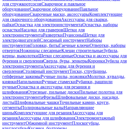
для стружкоотсосов
Сварочное и паяльное
оборудование
Сварочное оборудование
Паяльное
оборудование
Сварочные маски, аксессуары
Комплектующие
для сварочного оборудования
Аксессуары для сварки,
пайки
Оснастка для электроинструмента
Оснастка, наборы
оснастки
Насадки для граверов
Щетки для
электроинструмента
Развертки
Пуансоны
Щетки для
электродвигателей
Слесарный инструмент
Наборы
инструментов
Головки, биты
Гаечные ключи
Отвертки, наборы
отверток
Ножницы слесарные
Клещи строительные
Зубила,
керны, выколотки
Щетки слесарные
Оснастка и аксессуары для
бурения и сверления
Сверла, буры, зенкеры
Коронки
Зубила для
электроинструмента
Аксессуары для бурения и
сверления
Столярный инструмент
Тиски, струбцины,
гейферные зажимы
Ручные пилы, ножовки
Молотки, кувалды,
киянки
Напильники
Ручные стамески
Рубанки, рашпили
ручные
Оснастка и аксессуары для резания и
шлифования
Отрезные, пильные диски
Пильные полотна для
электроинструмента
Фрезы
Шлифовальные диски, насадки,
листы
Шлифовальные чашки
Точильные камни, круги,
сегменты
Полировальные валы
Направляющие
шины
Комплектующие для резания
Аксессуары для
резания
Аксессуары для шлифования
Электромонтажный
инструмент
Обжимной инструмент
Плоскогубцы,
круглогубцы
Кусачки, болторезы,