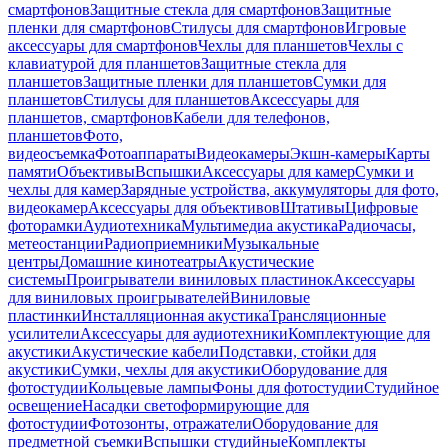
смартфонов
Защитные стекла для смартфонов
Защитные
пленки для смартфонов
Стилусы для смартфонов
Игровые
аксессуары для смартфонов
Чехлы для планшетов
Чехлы с
клавиатурой для планшетов
Защитные стекла для
планшетов
Защитные пленки для планшетов
Сумки для
планшетов
Стилусы для планшетов
Аксессуары для
планшетов, смартфонов
Кабели для телефонов,
планшетов
Фото,
видеосъемка
Фотоаппараты
Видеокамеры
Экшн-камеры
Карты
памяти
Объективы
Вспышки
Аксессуары для камер
Сумки и
чехлы для камер
Зарядные устройства, аккумуляторы для фото,
видеокамер
Аксессуары для объективов
Штативы
Цифровые
фоторамки
Аудиотехника
Мультимедиа акустика
Радиочасы,
метеостанции
Радиоприемники
Музыкальные
центры
Домашние кинотеатры
Акустические
системы
Проигрыватели виниловых пластинок
Аксессуары
для виниловых проигрывателей
Виниловые
пластинки
Инсталляционная акустика
Трансляционные
усилители
Аксессуары для аудиотехники
Комплектующие для
акустики
Акустические кабели
Подставки, стойки для
акустики
Сумки, чехлы для акустики
Оборудование для
фотостудии
Кольцевые лампы
Фоны для фотостудии
Студийное
освещение
Насадки светоформирующие для
фотостудии
Фотозонты, отражатели
Оборудование для
предметной съемки
Вспышки студийные
Комплекты