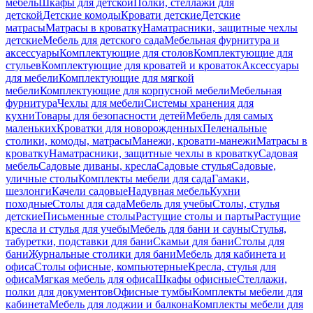
мебель
Шкафы для детской
Полки, стеллажи для
детской
Детские комоды
Кровати детские
Детские
матрасы
Матрасы в кроватку
Наматрасники, защитные чехлы
детские
Мебель для детского сада
Мебельная фурнитура и
аксессуары
Комплектующие для столов
Комплектующие для
стульев
Комплектующие для кроватей и кроваток
Аксессуары
для мебели
Комплектующие для мягкой
мебели
Комплектующие для корпусной мебели
Мебельная
фурнитура
Чехлы для мебели
Системы хранения для
кухни
Товары для безопасности детей
Мебель для самых
маленьких
Кроватки для новорожденных
Пеленальные
столики, комоды, матрасы
Манежи, кровати-манежи
Матрасы в
кроватку
Наматрасники, защитные чехлы в кроватку
Садовая
мебель
Садовые диваны, кресла
Садовые стулья
Садовые,
уличные столы
Комплекты мебели для сада
Гамаки,
шезлонги
Качели садовые
Надувная мебель
Кухни
походные
Столы для сада
Мебель для учебы
Столы, стулья
детские
Письменные столы
Растущие столы и парты
Растущие
кресла и стулья для учебы
Мебель для бани и сауны
Стулья,
табуретки, подставки для бани
Скамьи для бани
Столы для
бани
Журнальные столики для бани
Мебель для кабинета и
офиса
Столы офисные, компьютерные
Кресла, стулья для
офиса
Мягкая мебель для офиса
Шкафы офисные
Стеллажи,
полки для документов
Офисные тумбы
Комплекты мебели для
кабинета
Мебель для лоджии и балкона
Комплекты мебели для