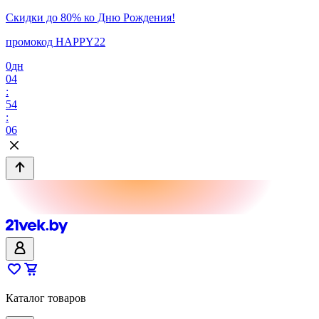
Скидки до 80% ко Дню Рождения!
промокод HAPPY22
0
дн
04
:
54
:
06
Каталог товаров