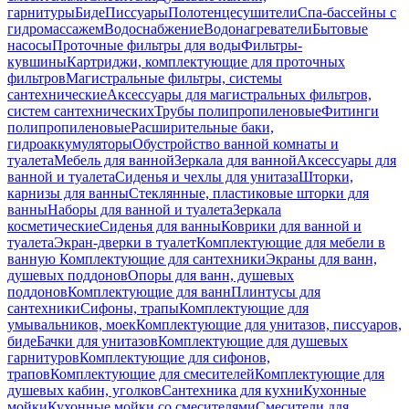
гарнитуры
Биде
Писсуары
Полотенцесушители
Спа-бассейны с
гидромассажем
Водоснабжение
Водонагреватели
Бытовые
насосы
Проточные фильтры для воды
Фильтры-
кувшины
Картриджи, комплектующие для проточных
фильтров
Магистральные фильтры, системы
сантехнические
Аксессуары для магистральных фильтров,
систем сантехнических
Трубы полипропиленовые
Фитинги
полипропиленовые
Расширительные баки,
гидроаккумуляторы
Обустройство ванной комнаты и
туалета
Мебель для ванной
Зеркала для ванной
Аксессуары для
ванной и туалета
Сиденья и чехлы для унитаза
Шторки,
карнизы для ванны
Стеклянные, пластиковые шторки для
ванны
Наборы для ванной и туалета
Зеркала
косметические
Сиденья для ванны
Коврики для ванной и
туалета
Экран-дверки в туалет
Комплектующие для мебели в
ванную
Комплектующие для сантехники
Экраны для ванн,
душевых поддонов
Опоры для ванн, душевых
поддонов
Комплектующие для ванн
Плинтусы для
сантехники
Сифоны, трапы
Комплектующие для
умывальников, моек
Комплектующие для унитазов, писсуаров,
биде
Бачки для унитазов
Комплектующие для душевых
гарнитуров
Комплектующие для сифонов,
трапов
Комплектующие для смесителей
Комплектующие для
душевых кабин, уголков
Сантехника для кухни
Кухонные
мойки
Кухонные мойки со смесителями
Смесители для