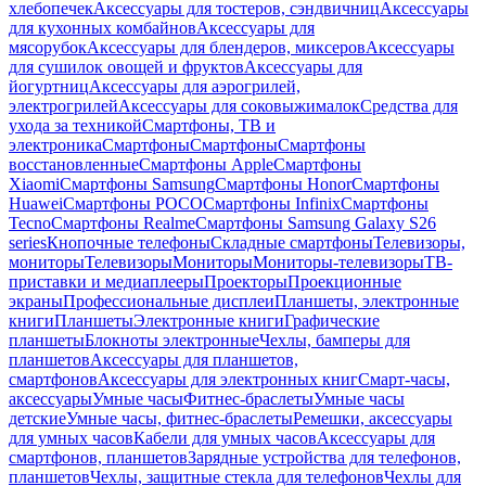
хлебопечек
Аксессуары для тостеров, сэндвичниц
Аксессуары
для кухонных комбайнов
Аксессуары для
мясорубок
Аксессуары для блендеров, миксеров
Аксессуары
для сушилок овощей и фруктов
Аксессуары для
йогуртниц
Аксессуары для аэрогрилей,
электрогрилей
Аксессуары для соковыжималок
Средства для
ухода за техникой
Смартфоны, ТВ и
электроника
Смартфоны
Смартфоны
Смартфоны
восстановленные
Смартфоны Apple
Смартфоны
Xiaomi
Смартфоны Samsung
Смартфоны Honor
Смартфоны
Huawei
Смартфоны POCO
Смартфоны Infinix
Смартфоны
Tecno
Смартфоны Realme
Смартфоны Samsung Galaxy S26
series
Кнопочные телефоны
Складные смартфоны
Телевизоры,
мониторы
Телевизоры
Мониторы
Мониторы-телевизоры
ТВ-
приставки и медиаплееры
Проекторы
Проекционные
экраны
Профессиональные дисплеи
Планшеты, электронные
книги
Планшеты
Электронные книги
Графические
планшеты
Блокноты электронные
Чехлы, бамперы для
планшетов
Аксессуары для планшетов,
смартфонов
Аксессуары для электронных книг
Смарт-часы,
аксессуары
Умные часы
Фитнес-браслеты
Умные часы
детские
Умные часы, фитнес-браслеты
Ремешки, аксессуары
для умных часов
Кабели для умных часов
Аксессуары для
смартфонов, планшетов
Зарядные устройства для телефонов,
планшетов
Чехлы, защитные стекла для телефонов
Чехлы для