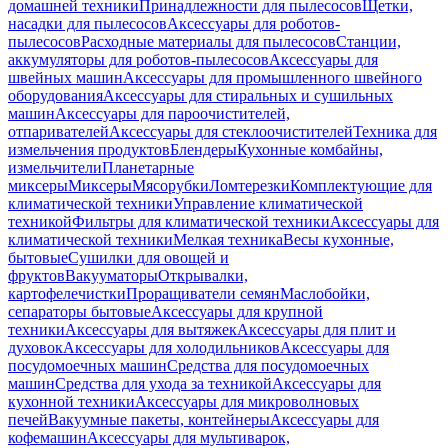
домашней техники
Принадлежности для пылесосов
Щетки,
насадки для пылесосов
Аксессуары для роботов-
пылесосов
Расходные материалы для пылесосов
Станции,
аккумуляторы для роботов-пылесосов
Аксессуары для
швейных машин
Аксессуары для промышленного швейного
оборудования
Аксессуары для стиральных и сушильных
машин
Аксессуары для пароочистителей,
отпаривателей
Аксессуары для стеклоочистителей
Техника для
измельчения продуктов
Блендеры
Кухонные комбайны,
измельчители
Планетарные
миксеры
Миксеры
Мясорубки
Ломтерезки
Комплектующие для
климатической техники
Управление климатической
техникой
Фильтры для климатической техники
Аксессуары для
климатической техники
Мелкая техника
Весы кухонные,
бытовые
Сушилки для овощей и
фруктов
Вакууматоры
Открывалки,
картофелечистки
Проращиватели семян
Маслобойки,
сепараторы бытовые
Аксессуары для крупной
техники
Аксессуары для вытяжек
Аксессуары для плит и
духовок
Аксессуары для холодильников
Аксессуары для
посудомоечных машин
Средства для посудомоечных
машин
Средства для ухода за техникой
Аксессуары для
кухонной техники
Аксессуары для микроволновых
печей
Вакуумные пакеты, контейнеры
Аксессуары для
кофемашин
Аксессуары для мультиварок,