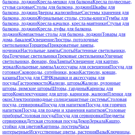
балкона, лоджии
Кресла-мешки для балкона
Кресла подвесные,
стулья садовые
Столы для балкона, лоджии
Шкафы для
балкона, лоджии
Дверцы жалюзийные
Системы хранения для
балкона, лоджии
Журнальные столы, столы-книги
Тумбы для
балкона, лоджии
Кресла-качалки, кресла-маятники
Стулья для
балкона, лоджии
Кресла, пуфы для балкона,
лоджии
Компактные столы для балкона, лоджии
Товары для
дома, бакалея
Освещение
Люстры, потолочные
светильники
Торшеры
Прикроватные лампы,
ночники
Настольные лампы
Споты
Настенные светильники,
бра
Точечные светильники
Трековые светильники
Уличные
светильники, фонари, бра
Лампы
Освещение для картин,
зеркал
Кольцевые лампы
Аксессуары для освещения
Посуда для
готовки
Сковороды, сотейники, воки
Кастрюли, ковши,
казаны
Посуда для СВЧ
Крышки и аксессуары для
посуды
Гастроемкости
Жалюзи, шторы
Жалюзи, рулонные
шторы, римские шторы
Шторы, гардины
Карнизы для
штор
Комплектующие для штор, карнизов, жалюзи
Пленки для
окон
Электроприводные солнцезащитные системы
Столовая
посуда, сервировка
Посуда для напитков
Посуда для горячих
напитков
Посуда для подачи и хранения напитков
Столовые
приборы
Столовая посуда
Посуда для сервировки
Предметы
сервировки
Детская столовая посуда
Декор
Зеркала
Кашпо,
стойки для цветов
Картины, постеры
Часы
интерьерные
Искусственные цветы, растения
Вазы
Ключницы,