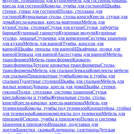
модули
Столешницы для кухни
Мебель для гостиной
Диваны,
кресла для гостиной
Комоды, тумбы для гостиной
Шкафы,
стенки, горки для гостиной
Полки, стеллажи для
гостиной
Журнальные столы, столы-книги
Кресла, стулья для
дома
Кресла-качалки, кресла-маятники
Мебель для
кухни
Столы, столики
Стулья для кухни
Стулья, табуреты
барные
Кухонный гарнитур
Кухонные модули
Кухонные
уголки, диваны
Стульчики для кормления
Системы хранения
для кухни
Мебель для ванной
Тумбы, консоли для
ванной
Шкафы, пеналы для ванной
Шкафчики, полки для
ванной
Зеркала для ванной
Аксессуары для ванной
Мебель-
трансформер
Мебель-трансформер
Кровати-
трансформеры
Детские кроватки-трансформеры
Столы-
трансформеры
Мебель для спальни
Зеркала
Комплекты мебели
для спальни
Прикроватные тумбы
Комоды и тумбы для
спальни
Туалетные столики
Шкафы для спальни
Мебель для
жилых комнат
Диваны, кресла для дома
Шкафы, стенки,
секции
Полки, стеллажи, системы хранения
Стулья,
кресла
Комоды и тумбы
Журнальные столы, столы-
книги
Кресла-качалки, кресла-маятники
Мебель для
телевизора
Комоды, тумбы под телевизор
Кронштейны, стойки
для телевизора
Каминокомплекты под телевизор
Мебель для
прихожей
Секции, тумбы в прихожую
Полки и системы
хранения в прихожую
Вешалки, подставки для
зонтов
Банкетки, скамьи
Ключницы, газетницы
Детская