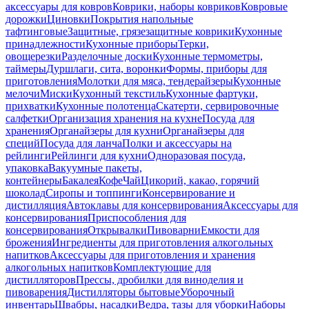
аксессуары для ковров
Коврики, наборы ковриков
Ковровые
дорожки
Циновки
Покрытия напольные
тафтинговые
Защитные, грязезащитные коврики
Кухонные
принадлежности
Кухонные приборы
Терки,
овощерезки
Разделочные доски
Кухонные термометры,
таймеры
Дуршлаги, сита, воронки
Формы, приборы для
приготовления
Молотки для мяса, тендерайзеры
Кухонные
мелочи
Миски
Кухонный текстиль
Кухонные фартуки,
прихватки
Кухонные полотенца
Скатерти, сервировочные
салфетки
Организация хранения на кухне
Посуда для
хранения
Органайзеры для кухни
Органайзеры для
специй
Посуда для ланча
Полки и аксессуары на
рейлинги
Рейлинги для кухни
Одноразовая посуда,
упаковка
Вакуумные пакеты,
контейнеры
Бакалея
Кофе
Чай
Цикорий, какао, горячий
шоколад
Сиропы и топпинги
Консервирование и
дистилляция
Автоклавы для консервирования
Аксессуары для
консервирования
Приспособления для
консервирования
Открывалки
Пивоварни
Емкости для
брожения
Ингредиенты для приготовления алкогольных
напитков
Аксессуары для приготовления и хранения
алкогольных напитков
Комплектующие для
дистилляторов
Прессы, дробилки для виноделия и
пивоварения
Дистилляторы бытовые
Уборочный
инвентарь
Швабры, насадки
Ведра, тазы для уборки
Наборы