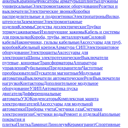
анкеры
Карабины
Фиксаторы арматуры
Шплинты
Пружины
универсальные
Электромонтажное оборудование
Розетки и
выключатели
Электрические звонки
Коробки
распределительные и подрозетники
Электропатроны
Вилки,
штепсели
Заземление
Электромонтажные
изделия
Клеммы
Средства диэлектрические
Трубки
термоусаживаемые
Изолирующие зажимы
Кабель и системы
для прокладки
Короба, трубы, металлорукав
Силовой
кабель
Наконечники, гильзы кабельные
Аксессуары для труб,
коробов
Кабельный крепеж
Арматура СИП
Электрощитовое
оборудование
Электрощиты
Аксессуары для
электрощита
Шины электротехнические
Выключатели
путевые, концевые
Трансформаторы
Аппаратура
управления
Рубильники
Предохранители
Частотные
преобразователи
Пускатели магнитные
Модульная
автоматика
Выключатели автоматические
Реле
Выключатели
нагрузки
Контакторы
Дополнительное модульное
оборудование
УЗИП
Автоматика пуска
двигателя
Дифференциальные
автоматы
УЗО
Конденсаторы
Комплексная защита
электродвигателей
Аксессуары для модульной
автоматики
Приборы учета
Счетчики газа
Счетчики
электроэнергии
Счетчики воды
Ремонт и отделка
Напольные
покрытия и
плитка
Плитка
Ламинат
Линолеум
Керамогранит
Спортивные