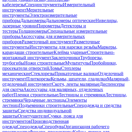
кабелерезы
Специнструменты
Измерительный
инструмент
Мерительные
инструменты
Электроизмерительные
приборы
Дальномеры
Дальномеры оптические
Нивелиры,
лазерные уровни
Пирометры
Детекторы и
тестеры
Толщиномеры
Специальные измерительные
приборы
Аксессуары для измерительных
приборов
Разметочный инструмент
Разметочные
инструменты
Инструменты для нарезки резьбы
Маркеры,
карандаши строительные
Клейма ударные
Строительно-
монтажный инструмент
Заклепочники
Труборезы,
трубогибы
Ножи строительные
Мультитулы
Пробойники,
просекатели отверстий
Ломы
Степлеры
механические
Стеклорезы
Прикаточные валики
Отделочный
инструмент
Плиткорезы
Кельмы, шпатели, гладилки
Малярный,
отделочный инструмент
Скотч, ленты малярные
Диспенсеры
для скотча
Аксессуары для малярных, отделочных
работ
Пленки строительные
Лестницы и стремянки
Лестницы,
стремянки
Чердачные лестницы
Элементы
лестниц
Подъемники строительные
Спецодежда и средства
защиты
Средства индивидуальной
защиты
Огнетушители
Сумки, пояса для
инструментов
Производственная
одежда
Спецодежда
Спецобувь
Организация рабочего
пространства
Фонари, прожекторы
Кейсы, ящики для