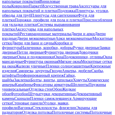
напольные покрытия
Виниловые
полы
Ковролин
Паркет
Искусственная трава
Аксессуары для
напольных покрытий и плитки
Подложка
Плинтусы, уголки,
обводы для труб
Плинтусы для сантехники
Фуги для
плитки
Порожки, профили для пола и плитки
Приспособления
для укладки плитки
Системы выравнивания
плитки
Аксессуары для напольных
покрытий
Реставрационные материалы
Двери и арки
Двери
входные
Двери межкомнатные
Арки межкомнатные
Москитные
сетки
Двери для бани и сауны
Коробки и
фурнитура
Наличники, коробки, доборы
Ручки дверные
Замки
дверные
Петли дверные
Фурнитура дверная
Доводчики
дверные
Окна и подоконники
Окна
Подоконники, отливы
Окна
мансардные
Фурнитура оконная
Мягкие окна
Москитные сетки
на окна
Жалюзи уличные
Пленки солнцезащитные
Крепежные
изделия
Саморезы, шурупы
Гвозди
Анкеры, дюбели
Скобы,
штифты
Перфорированный крепеж
Гайки,
шайбы
Заклепки
Болты, винты, шпильки
Хомуты
Химические
анкеры
Карабины
Фиксаторы арматуры
Шплинты
Пружины
универсальные
Отделка стен
Обои
Жидкие
обои
Фотообои
Штукатурки декоративные
Декоративный
камень
Скинали
Пленки самоклеящиеся
Армирующие
сетки
Стеновые панели
Уголки, маяки,
профили
Вагонка
Стеклохолсты, флизелин
Экраны для
радиаторов
Отделка потолка
Потолочные системы
Потолочные