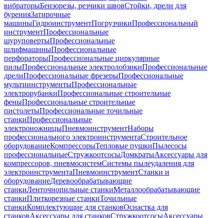
вибраторы
Бензорезы, резчики швов
Стойки, дрели для
бурения
Затирочные
машины
Гидроинструмент
Погрузчики
Профессиональный
инструмент
Профессиональные
шуруповерты
Профессиональные
шлифмашины
Профессиональные
перфораторы
Профессиональные циркулярные
пилы
Профессиональные электролобзики
Профессиональные
дрели
Профессиональные фрезеры
Профессиональные
мультиинструменты
Профессиональные
электрорубанки
Профессиональные строительные
фены
Профессиональные строительные
пистолеты
Профессиональные точильные
станки
Профессиональные
электроножницы
Пневмоинструмент
Наборы
профессионального электроинструмента
Строительное
оборудование
Компрессоры
Тепловые пушки
Пылесосы
профессиональные
Стружкоотсосы
Домкраты
Аксессуары для
компрессоров, пневмосистем
Системы пылеудаления для
электроинструмента
Пневмоинструмент
Станки и
оборудование
Деревообрабатывающие
станки
Ленточнопильные станки
Металлообрабатывающие
станки
Плиткорезные станки
Точильные
станки
Комплектующие для станков
Оснастка для
станков
Аксессуары для станков
Стружкоотсосы
Аксессуары