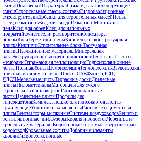
смеси
Шпатлевки
Штукатурки
Стяжки, самонивелирующие
смеси
Строительные смеси, составы
Гидроизоляционные
смеси
Грунтовки
Добавки для строительных смесей
Пены,
клеи, герметики
Жидкие гвозди
Герметики
Монтажная
пена
Клеи для обоев
Клеи для напольных
покрытий
Очистители, растворители
Фиксаторы
резьбы
Клеи
Герметики, пены
Кирпичи, блоки, тротуарная
плитка
Кирпичи
Строительные блоки
Тротуарная
плитка
Изоляционные материалы
Минеральная
вата
Экструдированный пенополистирол
Пенопласт
Пленки,
мембраны
Отражающая теплоизоляция
Гидроизоляционные
ленты
Поликарбонат
Шумоизоляция
Теплоизоляция
Звукоизоляц
плитные и пиломатериалы
Плиты OSB
Фанера
ДСП,
ЛДСП
Мебельные щиты
Террасные доски
Древесные
плиты
Пиломатериалы
Материалы для сухого
строительства
Гипсокартон
Гипсоволокнистые
листы
Цементные плиты
Профили для
гипсокартона
Комплектующие для гипсокартона
Ленты
армирующие
Уплотнительные ленты
Гипсовые и цементные
плиты
Вентиляторы вытяжные
Системы воздуховодов
Решетки
вентиляционные, диффузоры
Кровля и водосток
Черепица и
кровельные материалы
Водосточные системы
Поверхностный
водоотвод
Кровельные софиты
Доборные элементы
кровли
Гидроизоляционные