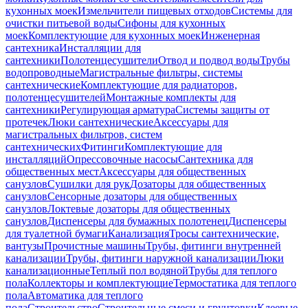
кухонных моек
Измельчители пищевых отходов
Системы для
очистки питьевой воды
Сифоны для кухонных
моек
Комплектующие для кухонных моек
Инженерная
сантехника
Инсталляции для
сантехники
Полотенцесушители
Отвод и подвод воды
Трубы
водопроводные
Магистральные фильтры, системы
сантехнические
Комплектующие для радиаторов,
полотенцесушителей
Монтажные комплекты для
сантехники
Регулирующая арматура
Системы защиты от
протечек
Люки сантехнические
Аксессуары для
магистральных фильтров, систем
сантехнических
Фитинги
Комплектующие для
инсталляций
Опрессовочные насосы
Сантехника для
общественных мест
Аксессуары для общественных
санузлов
Сушилки для рук
Дозаторы для общественных
санузлов
Сенсорные дозаторы для общественных
санузлов
Локтевые дозаторы для общественных
санузлов
Диспенсеры для бумажных полотенец
Диспенсеры
для туалетной бумаги
Канализация
Тросы сантехнические,
вантузы
Прочистные машины
Трубы, фитинги внутренней
канализации
Трубы, фитинги наружной канализации
Люки
канализационные
Теплый пол водяной
Трубы для теплого
пола
Коллекторы и комплектующие
Термостатика для теплого
пола
Автоматика для теплого
пола
Строительство
Строительные смеси и грунтовки
Клеевые