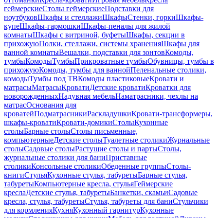
геймерские
Столы геймерские
Подставки для
ноутбуков
Шкафы и стеллажи
Шкафы
Стенки, горки
Шкафы-
купе
Шкафы-гармошки
Шкафы-пеналы для жилой
комнаты
Шкафы с витриной, буфеты
Шкафы, секции в
прихожую
Полки, стеллажи, системы хранения
Шкафы для
ванной комнаты
Вешалки, подставки для зонтов
Комоды,
тумбы
Комоды
Тумбы
Прикроватные тумбы
Обувницы, тумбы в
прихожую
Комоды, тумбы для ванной
Пеленальные столики,
комоды
Тумбы под ТВ
Комоды пластиковые
Кровати и
матрасы
Матрасы
Кровати
Детские кровати
Кроватки для
новорожденных
Надувная мебель
Наматрасники, чехлы на
матрас
Основания для
кроватей
Подматрасники
Раскладушки
Кровати-трансформеры,
шкафы-кровати
Кровати-домики
Столы
Кухонные
столы
Барные столы
Столы письменные,
компьютерные
Детские столы
Туалетные столики
Журнальные
столы
Садовые столы
Растущие столы и парты
Столы,
журнальные столики для бани
Приставные
столики
Консольные столики
Обеденные группы
Столы-
книги
Стулья
Кухонные стулья, табуреты
Барные стулья,
табуреты
Компьютерные кресла, стулья
Геймерские
кресла
Детские стулья, табуреты
Банкетки, скамьи
Садовые
кресла, стулья, табуреты
Стулья, табуреты для бани
Стульчики
для кормления
Кухня
Кухонный гарнитур
Кухонные