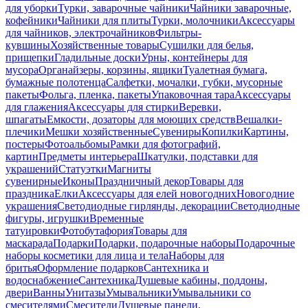
для уборки
Турки, заварочные чайники
Чайники заварочные,
кофейники
Чайники для плиты
Турки, молочники
Аксессуары
для чайников, электрочайников
Фильтры-
кувшины
Хозяйственные товары
Сушилки для белья,
прищепки
Гладильные доски
Урны, контейнеры для
мусора
Органайзеры, корзины, ящики
Туалетная бумага,
бумажные полотенца
Салфетки, мочалки, губки, мусорные
пакеты
Фольга, пленка, пакеты
Упаковочная тара
Аксессуары
для глажения
Аксессуары для стирки
Веревки,
шпагаты
Емкости, дозаторы для моющих средств
Вешалки-
плечики
Мешки хозяйственные
Сувениры
Копилки
Картины,
постеры
Фотоальбомы
Рамки для фотографий,
картин
Предметы интерьера
Шкатулки, подставки для
украшений
Статуэтки
Магниты
сувенирные
Иконы
Праздничный декор
Товары для
праздника
Елки
Аксессуары для елей новогодних
Новогодние
украшения
Светодиодные гирлянды, декорации
Светодиодные
фигуры, игрушки
Временные
татуировки
Фотобутафория
Товары для
маскарада
Подарки
Подарки, подарочные наборы
Подарочные
наборы косметики для лица и тела
Наборы для
бритья
Оформление подарков
Сантехника и
водоснабжение
Сантехника
Душевые кабины, поддоны,
двери
Ванны
Унитазы
Умывальники
Умывальники со
смесителями
Смесители
Душевые панели,