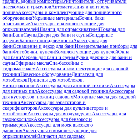
грядки
Садовые компостеры
Уничтожители, отпугиватели
насекомых и грызунов
Автоматизация и контроль
полива
Аксессуары и комплектующие для поливочного
оборудования
Укрывные материалы
Бочки, баки
пластиковые
Аксессуары и комплектующие для
опрыскивателей
Шланги для опрыскивателей
Товары для
бани
Бани
Сауны
Двери для бани и сауны
Бондарные
изделия
Банные принадлежности
Аксессуары для
бани
Оснащение и декор для бани
Измерительные приборы для
бани
Фитобочки, купели
Комплектующие для купелей
Окна
для бани
Мебель для бани и сауны
Ручки дверные для бани и
сауны
Эфирные масла
Спа-бассейны с
гидромассажем
Аксессуары и комплектующие для садовой
техники
Навесное оборудование
Двигатели для
мотоблоков
Прицепы для мотоблоков,
минитракторов
Аксессуары для газонной техники
Аксессуары
для цепных пил
Аксессуары для садовой техники
Аксессуары
для кусторезов, ножниц садовых
Моторные масла для садовой
техники
Аксессуары для аэратоторов и
скарификаторов
Аксессуары для культиваторов и
мотоблоков
Аксессуары для воздуходувок
Аксессуары для
газонокосилок
Аксессуары для бензокос и
триммеров
Аксессуары для моек высокого
давления
Аксессуары и комплектующие для
опрыскивателей
Запчасти для садовых