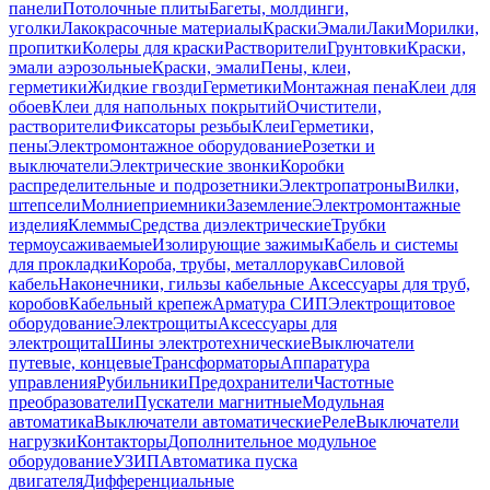
панели
Потолочные плиты
Багеты, молдинги,
уголки
Лакокрасочные материалы
Краски
Эмали
Лаки
Морилки,
пропитки
Колеры для краски
Растворители
Грунтовки
Краски,
эмали аэрозольные
Краски, эмали
Пены, клеи,
герметики
Жидкие гвозди
Герметики
Монтажная пена
Клеи для
обоев
Клеи для напольных покрытий
Очистители,
растворители
Фиксаторы резьбы
Клеи
Герметики,
пены
Электромонтажное оборудование
Розетки и
выключатели
Электрические звонки
Коробки
распределительные и подрозетники
Электропатроны
Вилки,
штепсели
Молниеприемники
Заземление
Электромонтажные
изделия
Клеммы
Средства диэлектрические
Трубки
термоусаживаемые
Изолирующие зажимы
Кабель и системы
для прокладки
Короба, трубы, металлорукав
Силовой
кабель
Наконечники, гильзы кабельные
Аксессуары для труб,
коробов
Кабельный крепеж
Арматура СИП
Электрощитовое
оборудование
Электрощиты
Аксессуары для
электрощита
Шины электротехнические
Выключатели
путевые, концевые
Трансформаторы
Аппаратура
управления
Рубильники
Предохранители
Частотные
преобразователи
Пускатели магнитные
Модульная
автоматика
Выключатели автоматические
Реле
Выключатели
нагрузки
Контакторы
Дополнительное модульное
оборудование
УЗИП
Автоматика пуска
двигателя
Дифференциальные