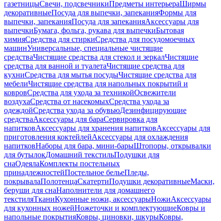
газетницы
Свечи, подсвечники
Предметы интерьера
Ширмы
декоративные
Посуда для выпечки, запекания
Формы для
выпечки, запекания
Посуда для запекания
Аксессуары для
выпечки
Бумага, фольга, рукава для выпечки
Бытовая
химия
Средства для стирки
Средства для посудомоечных
машин
Универсальные, специальные чистящие
средства
Чистящие средства для стекол и зеркал
Чистящие
средства для ванной и туалета
Чистящие средства для
кухни
Средства для мытья посуды
Чистящие средства для
мебели
Чистящие средства для напольных покрытий и
ковров
Средства для ухода за техникой
Освежители
воздуха
Средства от насекомых
Средства ухода за
одеждой
Средства ухода за обувью
Дезинфицирующие
средства
Аксессуары для бара
Сервировка для
напитков
Аксессуары для хранения напитков
Аксессуары для
приготовления коктейлей
Аксессуары для охлаждения
напитков
Наборы для бара, мини-бары
Штопоры, открывалки
для бутылок
Домашний текстиль
Подушки для
сна
Одеяла
Комплекты постельных
принадлежностей
Постельное белье
Пледы,
покрывала
Полотенца
Скатерти
Подушки декоративные
Маски,
беруши для сна
Наполнители для домашнего
текстиля
Ткани
Кухонные ножи, аксессуары
Ножи
Аксессуары
для кухонных ножей
Ножеточки и комплектующие
Ковры и
напольные покрытия
Ковры, циновки, шкуры
Ковры,