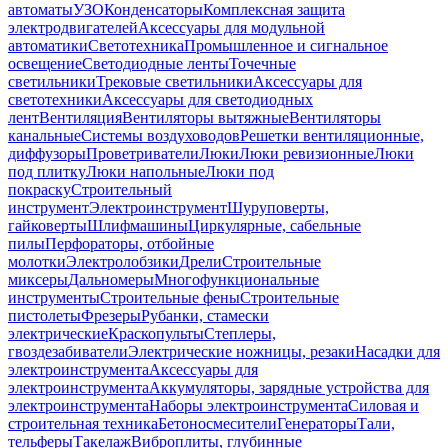
автоматы
УЗО
Конденсаторы
Комплексная защита
электродвигателей
Аксессуары для модульной
автоматики
Светотехника
Промышленное и сигнальное
освещение
Светодиодные ленты
Точечные
светильники
Трековые светильники
Аксессуары для
светотехники
Аксессуары для светодиодных
лент
Вентиляция
Вентиляторы вытяжные
Вентиляторы
канальные
Системы воздуховодов
Решетки вентиляционные,
диффузоры
Проветриватели
Люки
Люки ревизионные
Люки
под плитку
Люки напольные
Люки под
покраску
Строительный
инструмент
Электроинструмент
Шуруповерты,
гайковерты
Шлифмашины
Циркулярные, сабельные
пилы
Перфораторы, отбойные
молотки
Электролобзики
Дрели
Строительные
миксеры
Дальномеры
Многофункциональные
инструменты
Строительные фены
Строительные
пистолеты
Фрезеры
Рубанки, стамески
электрические
Краскопульты
Степлеры,
гвоздезабиватели
Электрические ножницы, резаки
Насадки для
электроинструмента
Аксессуары для
электроинструмента
Аккумуляторы, зарядные устройства для
электроинструмента
Наборы электроинструмента
Силовая и
строительная техника
Бетоносмесители
Генераторы
Тали,
тельферы
Такелаж
Виброплиты, глубинные