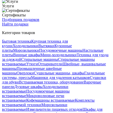
Услуги
Сертификаты
Подборщик подарков
Найти подарки
Категории товаров
Бытовая техника
Крупная техника для
кухни
Холодильники
Вытяжки
Кухонные
плиты
Морозильники
Посудомоечные машины
Настольные
плиты
Винные шкафы
Мини-холодильники
Техника для ухода
за одеждой
Стиральные машины
Стиральные машины
встраиваемые
Утюги
Отпариватели
Швейные, вышивальные
машины
Промышленные швейные
машины
Оверлоки
Сушильные машины, шкафы
Гладильные
системы, прессы
Машинки для удаления катышков
Сушилки
для обуви
Встраиваемая техника, оборудование
Варочные
панели
Духовые шкафы
Холодильники
встраиваемые
Посудомоечные машины
встраиваемые
Микроволновые печи
встраиваемые
Кофемашины встраиваемые
Комплекты
встраиваемой техники
Морозильники
встраиваемые
Измельчители пищевых отходов
Шкафы для