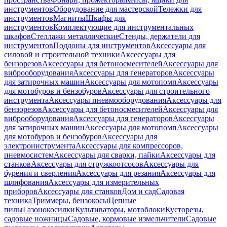
инструментов
Оборудование для мастерской
Тележки для
инструментов
Магниты
Шкафы для
инструментов
Комплектующие для инструментальных
шкафов
Стеллажи металлические
Стенды, держатели для
инструментов
Поддоны для инструментов
Аксессуары для
силовой и строительной техники
Аксессуары для
бензорезов
Аксессуары для бетоносмесителей
Аксессуары для
виброоборудования
Аксессуары для генераторов
Аксессуары
для затирочных машин
Аксессуары для мотопомп
Аксессуары
для мотобуров и бензобуров
Аксессуары для строительного
инструмента
Аксессуары пневмооборудования
Аксессуары для
бензорезов
Аксессуары для бетоносмесителей
Аксессуары для
виброоборудования
Аксессуары для генераторов
Аксессуары
для затирочных машин
Аксессуары для мотопомп
Аксессуары
для мотобуров и бензобуров
Аксессуары для
электроинструмента
Аксессуары для компрессоров,
пневмосистем
Аксессуары для сварки, пайки
Аксессуары для
станков
Аксессуары для стружкоотсосов
Аксессуары для
бурения и сверления
Аксессуары для резания
Аксессуары для
шлифования
Аксессуары для измерительных
приборов
Аксессуары для станков
Дом и сад
Садовая
техника
Триммеры, бензокосы
Цепные
пилы
Газонокосилки
Культиваторы, мотоблоки
Кусторезы,
садовые ножницы
Садовые, кормовые измельчители
Садовые