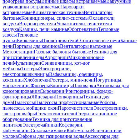
подогрева посуды
Винные шкафы встраиваемые
Вакуумные
упаковщики встраиваемые
Пароварки
встраиваемые
Климатическая техника
Вентиляторы
бытовые
Кондиционеры, сплит-системы
Охладители
воздуха
Водонагреватели
Увлажнители, очистители
воздуха
Камины, печи-камины
Обогреватели
Тепловые
завесы
Тепловые
пушки
Биокамины
Проветриватели
Отопительные печи
Банные
печи
Порталы для каминов
Вентиляторы вытяжные
Метеостанции
Газовые баллоны бытовые
Техника для
приготовления еды
Аэрогрили
Микроволновые
печи
Мультиварки
Сэндвичницы, хот-дог
мейкеры
Тостеры
Электрогрили,
электрошашлычницы
Вафельницы, орешницы,
кексницы
Хлебопечки
Ростеры, мини-печи
Йогуртницы,
мороженицы
Фризеры
Блинницы
Пароварки
Автоклавы для
консервирования
Сыроварни
Фритюрницы, фондю-
фритюрницы
Яйцеварки
Попкорницы
Техника для
дома
Пылесосы
Пылесосы профессиональные
Роботы-
пылесосы, мойщики окон
Пароочистители
Электровеники,
электрошвабры
Стеклоочистители
Стерилизационное
оборудование
Техника для приготовления
напитков
Электрочайники
Кофеварки,
кофемашины
Соковыжималки
Кофемолки
Вспениватели
молока
Сифоны для газирования воды
Аксессуары для