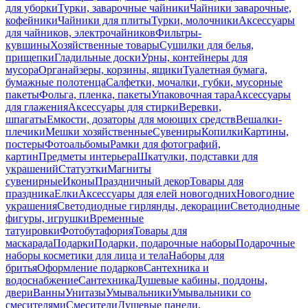
для уборки
Турки, заварочные чайники
Чайники заварочные,
кофейники
Чайники для плиты
Турки, молочники
Аксессуары
для чайников, электрочайников
Фильтры-
кувшины
Хозяйственные товары
Сушилки для белья,
прищепки
Гладильные доски
Урны, контейнеры для
мусора
Органайзеры, корзины, ящики
Туалетная бумага,
бумажные полотенца
Салфетки, мочалки, губки, мусорные
пакеты
Фольга, пленка, пакеты
Упаковочная тара
Аксессуары
для глажения
Аксессуары для стирки
Веревки,
шпагаты
Емкости, дозаторы для моющих средств
Вешалки-
плечики
Мешки хозяйственные
Сувениры
Копилки
Картины,
постеры
Фотоальбомы
Рамки для фотографий,
картин
Предметы интерьера
Шкатулки, подставки для
украшений
Статуэтки
Магниты
сувенирные
Иконы
Праздничный декор
Товары для
праздника
Елки
Аксессуары для елей новогодних
Новогодние
украшения
Светодиодные гирлянды, декорации
Светодиодные
фигуры, игрушки
Временные
татуировки
Фотобутафория
Товары для
маскарада
Подарки
Подарки, подарочные наборы
Подарочные
наборы косметики для лица и тела
Наборы для
бритья
Оформление подарков
Сантехника и
водоснабжение
Сантехника
Душевые кабины, поддоны,
двери
Ванны
Унитазы
Умывальники
Умывальники со
смесителями
Смесители
Душевые панели,