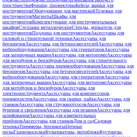
пространства
Фонари, прожекторы
Кейсы, ящики для
инструментов
Оборудование для мастерской
Тележки для
инструментов
Магниты
Шкафы для
инструментов
Комплектующие для инструментальных
шкафов
Стеллажи металлические
Стенды, держатели для
инструментов
Поддоны для инструментов
Аксессуары для
силовой и строительной техники
Аксессуары для
бензорезов
Аксессуары для бетоносмесителей
Аксессуары для
виброоборудования
Аксессуары для генераторов
Аксессуары
для затирочных машин
Аксессуары для мотопомп
Аксессуары
для мотобуров и бензобуров
Аксессуары для строительного
инструмента
Аксессуары пневмооборудования
Аксессуары для
бензорезов
Аксессуары для бетоносмесителей
Аксессуары для
виброоборудования
Аксессуары для генераторов
Аксессуары
для затирочных машин
Аксессуары для мотопомп
Аксессуары
для мотобуров и бензобуров
Аксессуары для
электроинструмента
Аксессуары для компрессоров,
пневмосистем
Аксессуары для сварки, пайки
Аксессуары для
станков
Аксессуары для стружкоотсосов
Аксессуары для
бурения и сверления
Аксессуары для резания
Аксессуары для
шлифования
Аксессуары для измерительных
приборов
Аксессуары для станков
Дом и сад
Садовая
техника
Триммеры, бензокосы
Цепные
пилы
Газонокосилки
Культиваторы, мотоблоки
Кусторезы,