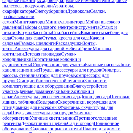
садовые ножницы
Садовые, кормовые измельчители
Садовые
пылесосы, воздуходувки
Аэраторы,
скарификаторы
Снегоуборщики
Дровоколы
Сеялки,
разбрасыватели
семян
Минитракторы
Миникультиваторы
Мойки высокого
давления
Наборы садового электроинструмента
Отдых и
пикник
Батуты
Бассейны
Спа-бассейны
Комплекты мебели для
сада
Столы для сада
Стулья, кресла для сада
Качели
садовые
Гамаки, шезлонги
Раскладушки
Зонты,
тенты
Аксессуары для садовой мебели
Грили
Мангалы,
коптильни
Детская площадка
Сумки-
холодильники
Портативные колонки и
аудиосистемы
Оборудование для участка
Бытовые насосы
Люки
канализационные
Пруды, аксессуары для прудов
Фильтры,
насосы, стерилизаторы для прудов
Компрессоры для
прудов
Станции биологической очистки
Запчасти и
комплектующие для оборудования
Благоустройство
участка
Дачные дома
Беседки
Бани
Хозблоки и
сараи
Аксессуары для озеленения сада
Декор для сада
Почтовые
ящики, таблички
Козырьки
Скворечники, кормушки для
птиц
Домики для насекомых
Фонтаны, скульптуры для
сада
Пруды, аксессуары для прудов
Уличные
обогреватели
Уличные светильники
Противогололедные
реагенты
Декоративный щебень
Сад и огород
Поливочное
оборудование
Садовые опрыскиватели
Шланги для дома и