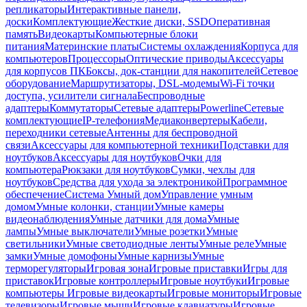
репликаторы
Интерактивные панели,
доски
Комплектующие
Жесткие диски, SSD
Оперативная
память
Видеокарты
Компьютерные блоки
питания
Материнские платы
Системы охлаждения
Корпуса для
компьютеров
Процессоры
Оптические приводы
Аксессуары
для корпусов ПК
Боксы, док-станции для накопителей
Сетевое
оборудование
Маршрутизаторы, DSL-модемы
Wi-Fi точки
доступа, усилители сигнала
Беспроводные
адаптеры
Коммутаторы
Сетевые адаптеры
Powerline
Сетевые
комплектующие
IP-телефония
Медиаконвертеры
Кабели,
переходники сетевые
Антенны для беспроводной
связи
Аксессуары для компьютерной техники
Подставки для
ноутбуков
Аксессуары для ноутбуков
Очки для
компьютера
Рюкзаки для ноутбуков
Сумки, чехлы для
ноутбуков
Средства для ухода за электроникой
Программное
обеспечение
Система Умный дом
Управление умным
домом
Умные колонки, станции
Умные камеры
видеонаблюдения
Умные датчики для дома
Умные
лампы
Умные выключатели
Умные розетки
Умные
светильники
Умные светодиодные ленты
Умные реле
Умные
замки
Умные домофоны
Умные карнизы
Умные
терморегуляторы
Игровая зона
Игровые приставки
Игры для
приставок
Игровые контроллеры
Игровые ноутбуки
Игровые
компьютеры
Игровые видеокарты
Игровые мониторы
Игровые
телевизоры
Игровые мыши
Игровые клавиатуры
Игровые