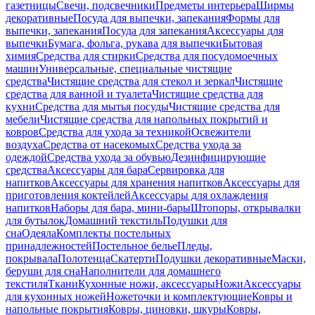
газетницы
Свечи, подсвечники
Предметы интерьера
Ширмы
декоративные
Посуда для выпечки, запекания
Формы для
выпечки, запекания
Посуда для запекания
Аксессуары для
выпечки
Бумага, фольга, рукава для выпечки
Бытовая
химия
Средства для стирки
Средства для посудомоечных
машин
Универсальные, специальные чистящие
средства
Чистящие средства для стекол и зеркал
Чистящие
средства для ванной и туалета
Чистящие средства для
кухни
Средства для мытья посуды
Чистящие средства для
мебели
Чистящие средства для напольных покрытий и
ковров
Средства для ухода за техникой
Освежители
воздуха
Средства от насекомых
Средства ухода за
одеждой
Средства ухода за обувью
Дезинфицирующие
средства
Аксессуары для бара
Сервировка для
напитков
Аксессуары для хранения напитков
Аксессуары для
приготовления коктейлей
Аксессуары для охлаждения
напитков
Наборы для бара, мини-бары
Штопоры, открывалки
для бутылок
Домашний текстиль
Подушки для
сна
Одеяла
Комплекты постельных
принадлежностей
Постельное белье
Пледы,
покрывала
Полотенца
Скатерти
Подушки декоративные
Маски,
беруши для сна
Наполнители для домашнего
текстиля
Ткани
Кухонные ножи, аксессуары
Ножи
Аксессуары
для кухонных ножей
Ножеточки и комплектующие
Ковры и
напольные покрытия
Ковры, циновки, шкуры
Ковры,