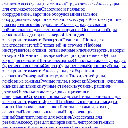
станков
Аксессуары для станков
Стружкоотсосы
Аксессуары
для стружкоотсосов
Сварочное и паяльное
оборудование
Сварочное оборудование
Паяльное
оборудование
Сварочные маски, аксессуары
Комплектующие
для сварочного оборудования
Аксессуары для сварки,
пайки
Оснастка для электроинструмента
Оснастка, наборы
оснастки
Насадки для граверов
Щетки для
электроинструмента
Развертки
Пуансоны
Щетки для
электродвигателей
Слесарный инструмент
Наборы
инструментов
Головки, биты
Гаечные ключи
Отвертки, наборы
отверток
Ножницы слесарные
Клещи строительные
Зубила,
керны, выколотки
Щетки слесарные
Оснастка и аксессуары для
бурения и сверления
Сверла, буры, зенкеры
Коронки
Зубила для
электроинструмента
Аксессуары для бурения и
сверления
Столярный инструмент
Тиски, струбцины,
гейферные зажимы
Ручные пилы, ножовки
Молотки, кувалды,
киянки
Напильники
Ручные стамески
Рубанки, рашпили
ручные
Оснастка и аксессуары для резания и
шлифования
Отрезные, пильные диски
Пильные полотна для
электроинструмента
Фрезы
Шлифовальные диски, насадки,
листы
Шлифовальные чашки
Точильные камни, круги,
сегменты
Полировальные валы
Направляющие
шины
Комплектующие для резания
Аксессуары для
резания
Аксессуары для шлифования
Электромонтажный
инструмент
Обжимной инструмент
Плоскогубцы,