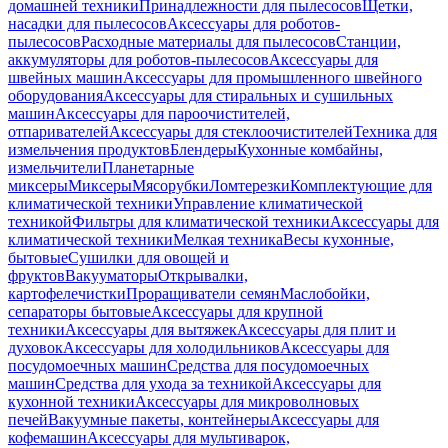
домашней техники
Принадлежности для пылесосов
Щетки,
насадки для пылесосов
Аксессуары для роботов-
пылесосов
Расходные материалы для пылесосов
Станции,
аккумуляторы для роботов-пылесосов
Аксессуары для
швейных машин
Аксессуары для промышленного швейного
оборудования
Аксессуары для стиральных и сушильных
машин
Аксессуары для пароочистителей,
отпаривателей
Аксессуары для стеклоочистителей
Техника для
измельчения продуктов
Блендеры
Кухонные комбайны,
измельчители
Планетарные
миксеры
Миксеры
Мясорубки
Ломтерезки
Комплектующие для
климатической техники
Управление климатической
техникой
Фильтры для климатической техники
Аксессуары для
климатической техники
Мелкая техника
Весы кухонные,
бытовые
Сушилки для овощей и
фруктов
Вакууматоры
Открывалки,
картофелечистки
Проращиватели семян
Маслобойки,
сепараторы бытовые
Аксессуары для крупной
техники
Аксессуары для вытяжек
Аксессуары для плит и
духовок
Аксессуары для холодильников
Аксессуары для
посудомоечных машин
Средства для посудомоечных
машин
Средства для ухода за техникой
Аксессуары для
кухонной техники
Аксессуары для микроволновых
печей
Вакуумные пакеты, контейнеры
Аксессуары для
кофемашин
Аксессуары для мультиварок,