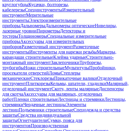
круглогубцы
Кусачки, болторезы,
кабелерезы
Специнструменты
Измерительный
инструмент
Мерительные
инструменты
Электроизмерительные
приборы
Дальномеры
Дальномеры оптические
Нивелиры,
лазерные уровни
Пирометры
Детекторы и
тестеры
Толщиномеры
Специальные измерительные
приборы
Аксессуары для измерительных
приборов
Разметочный инструмент
Разметочные
инструменты
Инструменты для нарезки резьбы
Маркеры,
карандаши строительные
Клейма ударные
Строительно-
монтажный инструмент
Заклепочники
Труборезы,
трубогибы
Ножи строительные
Мультитулы
Пробойники,
просекатели отверстий
Ломы
Степлеры
механические
Стеклорезы
Прикаточные валики
Отделочный
инструмент
Плиткорезы
Кельмы, шпатели, гладилки
Малярный,
отделочный инструмент
Скотч, ленты малярные
Диспенсеры
для скотча
Аксессуары для малярных, отделочных
работ
Пленки строительные
Лестницы и стремянки
Лестницы,
стремянки
Чердачные лестницы
Элементы
лестниц
Подъемники строительные
Спецодежда и средства
защиты
Средства индивидуальной
защиты
Огнетушители
Сумки, пояса для
инструментов
Производственная
одежда
Спецодежда
Спецобувь
Организация рабочего