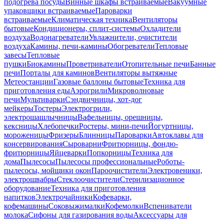
подогрева посуды
Винные шкафы встраиваемые
Вакуумные
упаковщики встраиваемые
Пароварки
встраиваемые
Климатическая техника
Вентиляторы
бытовые
Кондиционеры, сплит-системы
Охладители
воздуха
Водонагреватели
Увлажнители, очистители
воздуха
Камины, печи-камины
Обогреватели
Тепловые
завесы
Тепловые
пушки
Биокамины
Проветриватели
Отопительные печи
Банные
печи
Порталы для каминов
Вентиляторы вытяжные
Метеостанции
Газовые баллоны бытовые
Техника для
приготовления еды
Аэрогрили
Микроволновые
печи
Мультиварки
Сэндвичницы, хот-дог
мейкеры
Тостеры
Электрогрили,
электрошашлычницы
Вафельницы, орешницы,
кексницы
Хлебопечки
Ростеры, мини-печи
Йогуртницы,
мороженицы
Фризеры
Блинницы
Пароварки
Автоклавы для
консервирования
Сыроварни
Фритюрницы, фондю-
фритюрницы
Яйцеварки
Попкорницы
Техника для
дома
Пылесосы
Пылесосы профессиональные
Роботы-
пылесосы, мойщики окон
Пароочистители
Электровеники,
электрошвабры
Стеклоочистители
Стерилизационное
оборудование
Техника для приготовления
напитков
Электрочайники
Кофеварки,
кофемашины
Соковыжималки
Кофемолки
Вспениватели
молока
Сифоны для газирования воды
Аксессуары для