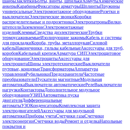
шайбы
Заклепки
Болты, винты, шпильки
Хомуты
Химические
анкеры
Карабины
Фиксаторы арматуры
Шплинты
Пружины
универсальные
Электромонтажное оборудование
Розетки и
выключатели
Электрические звонки
Коробки
распределительные и подрозетники
Электропатроны
Вилки,
штепсели
Заземление
Электромонтажные
изделия
Клеммы
Средства диэлектрические
Трубки
термоусаживаемые
Изолирующие зажимы
Кабель и системы
для прокладки
Короба, трубы, металлорукав
Силовой
кабель
Наконечники, гильзы кабельные
Аксессуары для труб,
коробов
Кабельный крепеж
Арматура СИП
Электрощитовое
оборудование
Электрощиты
Аксессуары для
электрощита
Шины электротехнические
Выключатели
путевые, концевые
Трансформаторы
Аппаратура
управления
Рубильники
Предохранители
Частотные
преобразователи
Пускатели магнитные
Модульная
автоматика
Выключатели автоматические
Реле
Выключатели
нагрузки
Контакторы
Дополнительное модульное
оборудование
УЗИП
Автоматика пуска
двигателя
Дифференциальные
автоматы
УЗО
Конденсаторы
Комплексная защита
электродвигателей
Аксессуары для модульной
автоматики
Приборы учета
Счетчики газа
Счетчики
электроэнергии
Счетчики воды
Ремонт и отделка
Напольные
покрытия и