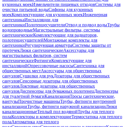
кухонных моек
Измельчители пищевых отходов
Системы для
очистки питьевой воды
Сифоны для кухонных
моек
Комплектующие для кухонных моек
Инженерная
сантехника
Инсталляции для
сантехники
Полотенцесушители
Отвод и подвод воды
Трубы
водопроводные
Магистральные фильтры, системы
сантехнические
Комплектующие для радиаторов,
полотенцесушителей
Монтажные комплекты для
сантехники
Регулирующая арматура
Системы защиты от
протечек
Люки сантехнические
Аксессуары для
магистральных фильтров, систем
сантехнических
Фитинги
Комплектующие для
инсталляций
Опрессовочные насосы
Сантехника для
общественных мест
Аксессуары для общественных
санузлов
Сушилки для рук
Дозаторы для общественных
санузлов
Сенсорные дозаторы для общественных
санузлов
Локтевые дозаторы для общественных
санузлов
Диспенсеры для бумажных полотенец
Диспенсеры
для туалетной бумаги
Канализация
Тросы сантехнические,
вантузы
Прочистные машины
Трубы, фитинги внутренней
канализации
Трубы, фитинги наружной канализации
Люки
канализационные
Теплый пол водяной
Трубы для теплого
пола
Коллекторы и комплектующие
Термостатика для теплого
пола
Автоматика для теплого
пола
Строительство
Строительные смеси и грунтовки
Клеевые