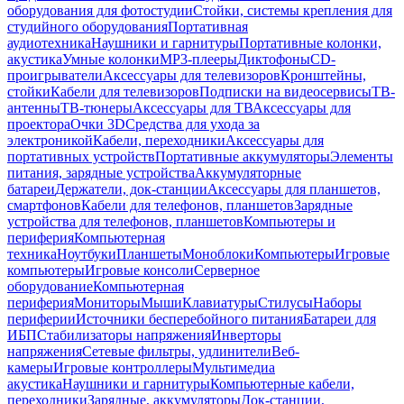
оборудования для фотостудии
Стойки, системы крепления для
студийного оборудования
Портативная
аудиотехника
Наушники и гарнитуры
Портативные колонки,
акустика
Умные колонки
MP3-плееры
Диктофоны
CD-
проигрыватели
Аксессуары для телевизоров
Кронштейны,
стойки
Кабели для телевизоров
Подписки на видеосервисы
ТВ-
антенны
ТВ-тюнеры
Аксессуары для ТВ
Аксессуары для
проектора
Очки 3D
Средства для ухода за
электроникой
Кабели, переходники
Аксессуары для
портативных устройств
Портативные аккумуляторы
Элементы
питания, зарядные устройства
Аккумуляторные
батареи
Держатели, док-станции
Аксессуары для планшетов,
смартфонов
Кабели для телефонов, планшетов
Зарядные
устройства для телефонов, планшетов
Компьютеры и
периферия
Компьютерная
техника
Ноутбуки
Планшеты
Моноблоки
Компьютеры
Игровые
компьютеры
Игровые консоли
Серверное
оборудование
Компьютерная
периферия
Мониторы
Мыши
Клавиатуры
Стилусы
Наборы
периферии
Источники бесперебойного питания
Батареи для
ИБП
Стабилизаторы напряжения
Инверторы
напряжения
Сетевые фильтры, удлинители
Веб-
камеры
Игровые контроллеры
Мультимедиа
акустика
Наушники и гарнитуры
Компьютерные кабели,
переходники
Зарядные, аккумуляторы
Док-станции,