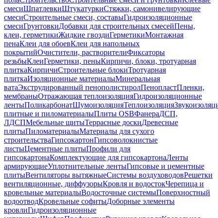
смеси
Шпатлевки
Штукатурки
Стяжки, самонивелирующие
смеси
Строительные смеси, составы
Гидроизоляционные
смеси
Грунтовки
Добавки для строительных смесей
Пены,
клеи, герметики
Жидкие гвозди
Герметики
Монтажная
пена
Клеи для обоев
Клеи для напольных
покрытий
Очистители, растворители
Фиксаторы
резьбы
Клеи
Герметики, пены
Кирпичи, блоки, тротуарная
плитка
Кирпичи
Строительные блоки
Тротуарная
плитка
Изоляционные материалы
Минеральная
вата
Экструдированный пенополистирол
Пенопласт
Пленки,
мембраны
Отражающая теплоизоляция
Гидроизоляционные
ленты
Поликарбонат
Шумоизоляция
Теплоизоляция
Звукоизоляц
плитные и пиломатериалы
Плиты OSB
Фанера
ДСП,
ЛДСП
Мебельные щиты
Террасные доски
Древесные
плиты
Пиломатериалы
Материалы для сухого
строительства
Гипсокартон
Гипсоволокнистые
листы
Цементные плиты
Профили для
гипсокартона
Комплектующие для гипсокартона
Ленты
армирующие
Уплотнительные ленты
Гипсовые и цементные
плиты
Вентиляторы вытяжные
Системы воздуховодов
Решетки
вентиляционные, диффузоры
Кровля и водосток
Черепица и
кровельные материалы
Водосточные системы
Поверхностный
водоотвод
Кровельные софиты
Доборные элементы
кровли
Гидроизоляционные