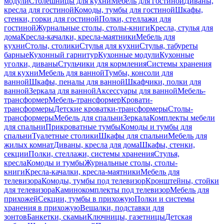
модули
Столешницы для кухни
Мебель для гостиной
Диваны,
кресла для гостиной
Комоды, тумбы для гостиной
Шкафы,
стенки, горки для гостиной
Полки, стеллажи для
гостиной
Журнальные столы, столы-книги
Кресла, стулья для
дома
Кресла-качалки, кресла-маятники
Мебель для
кухни
Столы, столики
Стулья для кухни
Стулья, табуреты
барные
Кухонный гарнитур
Кухонные модули
Кухонные
уголки, диваны
Стульчики для кормления
Системы хранения
для кухни
Мебель для ванной
Тумбы, консоли для
ванной
Шкафы, пеналы для ванной
Шкафчики, полки для
ванной
Зеркала для ванной
Аксессуары для ванной
Мебель-
трансформер
Мебель-трансформер
Кровати-
трансформеры
Детские кроватки-трансформеры
Столы-
трансформеры
Мебель для спальни
Зеркала
Комплекты мебели
для спальни
Прикроватные тумбы
Комоды и тумбы для
спальни
Туалетные столики
Шкафы для спальни
Мебель для
жилых комнат
Диваны, кресла для дома
Шкафы, стенки,
секции
Полки, стеллажи, системы хранения
Стулья,
кресла
Комоды и тумбы
Журнальные столы, столы-
книги
Кресла-качалки, кресла-маятники
Мебель для
телевизора
Комоды, тумбы под телевизор
Кронштейны, стойки
для телевизора
Каминокомплекты под телевизор
Мебель для
прихожей
Секции, тумбы в прихожую
Полки и системы
хранения в прихожую
Вешалки, подставки для
зонтов
Банкетки, скамьи
Ключницы, газетницы
Детская