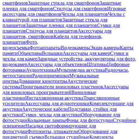
смартфонов
Защитные стекла для смартфонов
Защитные
пленки для смартфонов
Стилусы для смартфонов
Игровые
аксессуары для смартфонов
Чехлы для планшетов
Чехлы с
клавиатурой для планшетов
Защитные стекла для
планшетов
Защитные пленки для планшетов
Сумки для
планшетов
Стилусы для планшетов
Аксессуары для
планшетов, смартфонов
Кабели для телефонов,
планшетов
Фото,
видеосъемка
Фотоаппараты
Видеокамеры
Экшн-камеры
Карты
памяти
Объективы
Вспышки
Аксессуары для камер
Сумки и
чехлы для камер
Зарядные устройства, аккумуляторы для фото,
видеокамер
Аксессуары для объективов
Штативы
Цифровые
фоторамки
Аудиотехника
Мультимедиа акустика
Радиочасы,
метеостанции
Радиоприемники
Музыкальные
центры
Домашние кинотеатры
Акустические
системы
Проигрыватели виниловых пластинок
Аксессуары
для виниловых проигрывателей
Виниловые
пластинки
Инсталляционная акустика
Трансляционные
усилители
Аксессуары для аудиотехники
Комплектующие для
акустики
Акустические кабели
Подставки, стойки для
акустики
Сумки, чехлы для акустики
Оборудование для
фотостудии
Кольцевые лампы
Фоны для фотостудии
Студийное
освещение
Насадки светоформирующие для
фотостудии
Фотозонты, отражатели
Оборудование для
предметной съемки
Вспышки студийные
Комплекты