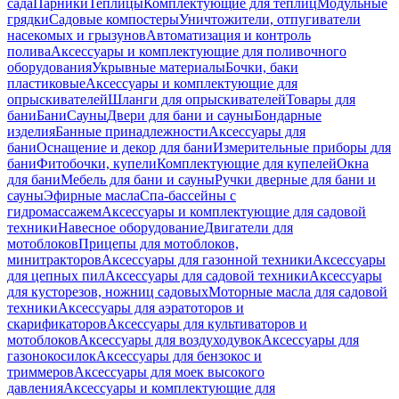
сада
Парники
Теплицы
Комплектующие для теплиц
Модульные
грядки
Садовые компостеры
Уничтожители, отпугиватели
насекомых и грызунов
Автоматизация и контроль
полива
Аксессуары и комплектующие для поливочного
оборудования
Укрывные материалы
Бочки, баки
пластиковые
Аксессуары и комплектующие для
опрыскивателей
Шланги для опрыскивателей
Товары для
бани
Бани
Сауны
Двери для бани и сауны
Бондарные
изделия
Банные принадлежности
Аксессуары для
бани
Оснащение и декор для бани
Измерительные приборы для
бани
Фитобочки, купели
Комплектующие для купелей
Окна
для бани
Мебель для бани и сауны
Ручки дверные для бани и
сауны
Эфирные масла
Спа-бассейны с
гидромассажем
Аксессуары и комплектующие для садовой
техники
Навесное оборудование
Двигатели для
мотоблоков
Прицепы для мотоблоков,
минитракторов
Аксессуары для газонной техники
Аксессуары
для цепных пил
Аксессуары для садовой техники
Аксессуары
для кусторезов, ножниц садовых
Моторные масла для садовой
техники
Аксессуары для аэратоторов и
скарификаторов
Аксессуары для культиваторов и
мотоблоков
Аксессуары для воздуходувок
Аксессуары для
газонокосилок
Аксессуары для бензокос и
триммеров
Аксессуары для моек высокого
давления
Аксессуары и комплектующие для