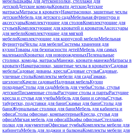
мебель
Шкафы для детской
Полки, стеллажи для
детской
Детские комоды
Кровати детские
Детские
матрасы
Матрасы в кроватку
Наматрасники, защитные чехлы
детские
Мебель для детского сада
Мебельная фурнитура и
аксессуары
Комплектующие для столов
Комплектующие для
стульев
Комплектующие для кроватей и кроваток
Аксессуары
для мебели
Комплектующие для мягкой
мебели
Комплектующие для корпусной мебели
Мебельная
фурнитура
Чехлы для мебели
Системы хранения для
кухни
Товары для безопасности детей
Мебель для самых
маленьких
Кроватки для новорожденных
Пеленальные
столики, комоды, матрасы
Манежи, кровати-манежи
Матрасы в
кроватку
Наматрасники, защитные чехлы в кроватку
Садовая
мебель
Садовые диваны, кресла
Садовые стулья
Садовые,
уличные столы
Комплекты мебели для сада
Гамаки,
шезлонги
Качели садовые
Надувная мебель
Кухни
походные
Столы для сада
Мебель для учебы
Столы, стулья
детские
Письменные столы
Растущие столы и парты
Растущие
кресла и стулья для учебы
Мебель для бани и сауны
Стулья,
табуретки, подставки для бани
Скамьи для бани
Столы для
бани
Журнальные столики для бани
Мебель для кабинета и
офиса
Столы офисные, компьютерные
Кресла, стулья для
офиса
Мягкая мебель для офиса
Шкафы офисные
Стеллажи,
полки для документов
Офисные тумбы
Комплекты мебели для
кабинета
Мебель для лоджии и балкона
Комплекты мебели для