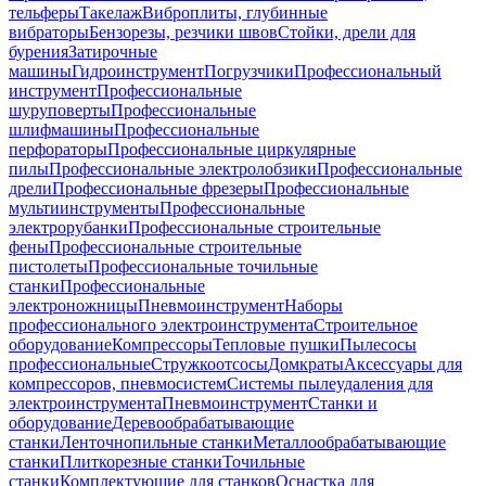
тельферы
Такелаж
Виброплиты, глубинные
вибраторы
Бензорезы, резчики швов
Стойки, дрели для
бурения
Затирочные
машины
Гидроинструмент
Погрузчики
Профессиональный
инструмент
Профессиональные
шуруповерты
Профессиональные
шлифмашины
Профессиональные
перфораторы
Профессиональные циркулярные
пилы
Профессиональные электролобзики
Профессиональные
дрели
Профессиональные фрезеры
Профессиональные
мультиинструменты
Профессиональные
электрорубанки
Профессиональные строительные
фены
Профессиональные строительные
пистолеты
Профессиональные точильные
станки
Профессиональные
электроножницы
Пневмоинструмент
Наборы
профессионального электроинструмента
Строительное
оборудование
Компрессоры
Тепловые пушки
Пылесосы
профессиональные
Стружкоотсосы
Домкраты
Аксессуары для
компрессоров, пневмосистем
Системы пылеудаления для
электроинструмента
Пневмоинструмент
Станки и
оборудование
Деревообрабатывающие
станки
Ленточнопильные станки
Металлообрабатывающие
станки
Плиткорезные станки
Точильные
станки
Комплектующие для станков
Оснастка для