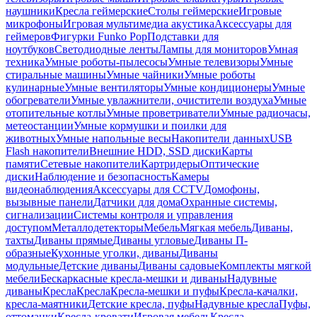
наушники
Кресла геймерские
Столы геймерские
Игровые
микрофоны
Игровая мультимедиа акустика
Аксессуары для
геймеров
Фигурки Funko Pop
Подставки для
ноутбуков
Светодиодные ленты
Лампы для мониторов
Умная
техника
Умные роботы-пылесосы
Умные телевизоры
Умные
стиральные машины
Умные чайники
Умные роботы
кулинарные
Умные вентиляторы
Умные кондиционеры
Умные
обогреватели
Умные увлажнители, очистители воздуха
Умные
отопительные котлы
Умные проветриватели
Умные радиочасы,
метеостанции
Умные кормушки и поилки для
животных
Умные напольные весы
Накопители данных
USB
Flash накопители
Внешние HDD, SSD диски
Карты
памяти
Сетевые накопители
Картридеры
Оптические
диски
Наблюдение и безопасность
Камеры
видеонаблюдения
Аксессуары для CCTV
Домофоны,
вызывные панели
Датчики для дома
Охранные системы,
сигнализации
Системы контроля и управления
доступом
Металлодетекторы
Мебель
Мягкая мебель
Диваны,
тахты
Диваны прямые
Диваны угловые
Диваны П-
образные
Кухонные уголки, диваны
Диваны
модульные
Детские диваны
Диваны садовые
Комплекты мягкой
мебели
Бескаркасные кресла-мешки и диваны
Надувные
диваны
Кресла
Кресла
Кресла-мешки и пуфы
Кресла-качалки,
кресла-маятники
Детские кресла, пуфы
Надувные кресла
Пуфы,
оттоманки
Кресла-кровати
Игровая мебель
Кресла