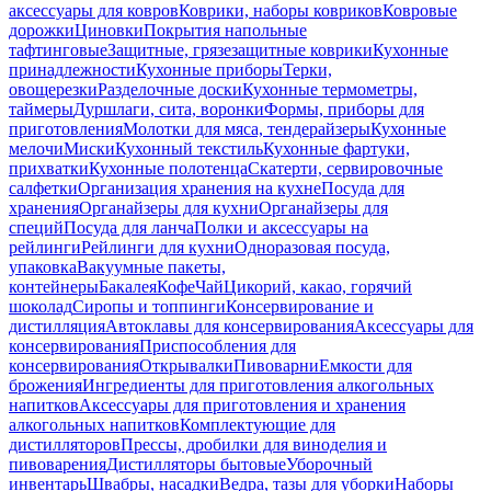
аксессуары для ковров
Коврики, наборы ковриков
Ковровые
дорожки
Циновки
Покрытия напольные
тафтинговые
Защитные, грязезащитные коврики
Кухонные
принадлежности
Кухонные приборы
Терки,
овощерезки
Разделочные доски
Кухонные термометры,
таймеры
Дуршлаги, сита, воронки
Формы, приборы для
приготовления
Молотки для мяса, тендерайзеры
Кухонные
мелочи
Миски
Кухонный текстиль
Кухонные фартуки,
прихватки
Кухонные полотенца
Скатерти, сервировочные
салфетки
Организация хранения на кухне
Посуда для
хранения
Органайзеры для кухни
Органайзеры для
специй
Посуда для ланча
Полки и аксессуары на
рейлинги
Рейлинги для кухни
Одноразовая посуда,
упаковка
Вакуумные пакеты,
контейнеры
Бакалея
Кофе
Чай
Цикорий, какао, горячий
шоколад
Сиропы и топпинги
Консервирование и
дистилляция
Автоклавы для консервирования
Аксессуары для
консервирования
Приспособления для
консервирования
Открывалки
Пивоварни
Емкости для
брожения
Ингредиенты для приготовления алкогольных
напитков
Аксессуары для приготовления и хранения
алкогольных напитков
Комплектующие для
дистилляторов
Прессы, дробилки для виноделия и
пивоварения
Дистилляторы бытовые
Уборочный
инвентарь
Швабры, насадки
Ведра, тазы для уборки
Наборы