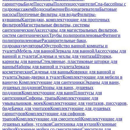
гарнитуры
Биде
Писсуары
Полотенцесушители
Спа-бассейны с
гидромассажем
Водоснабжение
Водонагреватели
Бытовые
насосы
Проточные фильтры для воды
Фильтры-
кувшины
Картриджи, комплектующие для проточных
фильтров
Магистральные фильтры, системы
сантехнические
Аксессуары для магистральных фильтров,
систем сантехнических
Трубы полипропиленовые
Фитинги
полипропиленовые
Расширительные баки,
гидроаккумуляторы
Обустройство ванной комнаты и
туалета
Мебель для ванной
Зеркала для ванной
Аксессуары для
ванной и туалета
Сиденья и чехлы для унитаза
Шторки,
карнизы для ванны
Стеклянные, пластиковые шторки для
ванны
Наборы для ванной и туалета
Зеркала
косметические
Сиденья для ванны
Коврики для ванной и
туалета
Экран-дверки в туалет
Комплектующие для мебели в
ванную
Комплектующие для сантехники
Экраны для ванн,
душевых поддонов
Опоры для ванн, душевых
поддонов
Комплектующие для ванн
Плинтусы для
сантехники
Сифоны, трапы
Комплектующие для
умывальников, моек
Комплектующие для унитазов, писсуаров,
биде
Бачки для унитазов
Комплектующие для душевых
гарнитуров
Комплектующие для сифонов,
трапов
Комплектующие для смесителей
Комплектующие для
душевых кабин, уголков
Сантехника для кухни
Кухонные
мойки
Кухонные мойки со смесителями
Смесители для