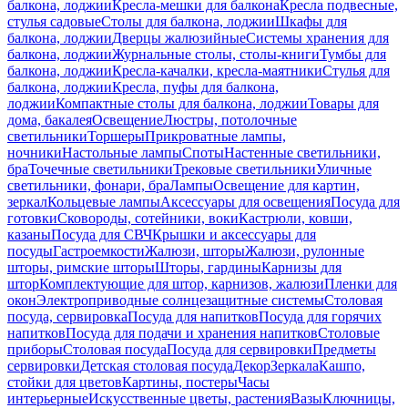
балкона, лоджии
Кресла-мешки для балкона
Кресла подвесные,
стулья садовые
Столы для балкона, лоджии
Шкафы для
балкона, лоджии
Дверцы жалюзийные
Системы хранения для
балкона, лоджии
Журнальные столы, столы-книги
Тумбы для
балкона, лоджии
Кресла-качалки, кресла-маятники
Стулья для
балкона, лоджии
Кресла, пуфы для балкона,
лоджии
Компактные столы для балкона, лоджии
Товары для
дома, бакалея
Освещение
Люстры, потолочные
светильники
Торшеры
Прикроватные лампы,
ночники
Настольные лампы
Споты
Настенные светильники,
бра
Точечные светильники
Трековые светильники
Уличные
светильники, фонари, бра
Лампы
Освещение для картин,
зеркал
Кольцевые лампы
Аксессуары для освещения
Посуда для
готовки
Сковороды, сотейники, воки
Кастрюли, ковши,
казаны
Посуда для СВЧ
Крышки и аксессуары для
посуды
Гастроемкости
Жалюзи, шторы
Жалюзи, рулонные
шторы, римские шторы
Шторы, гардины
Карнизы для
штор
Комплектующие для штор, карнизов, жалюзи
Пленки для
окон
Электроприводные солнцезащитные системы
Столовая
посуда, сервировка
Посуда для напитков
Посуда для горячих
напитков
Посуда для подачи и хранения напитков
Столовые
приборы
Столовая посуда
Посуда для сервировки
Предметы
сервировки
Детская столовая посуда
Декор
Зеркала
Кашпо,
стойки для цветов
Картины, постеры
Часы
интерьерные
Искусственные цветы, растения
Вазы
Ключницы,