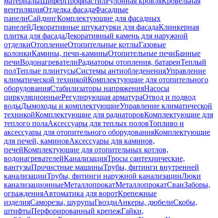
материалы
Шифер
Профнастил
Рулонная кровля
Кровельная
вентиляция
Отделка фасада
Фасадные
панели
Сайдинг
Комплектующие для фасадных
панелей
Декоративные штукатурки для фасада
Клинкерная
плитка для фасада
Декоративный камень для наружной
отделки
Отопление
Отопительные котлы
Газовые
колонки
Камины, печи-камины
Отопительные печи
Банные
печи
Водонагреватели
Радиаторы отопления, батареи
Теплый
пол
Теплые плинтусы
Системы антиобледенения
Управление
климатической техникой
Комплектующие для отопительного
оборудования
Стабилизаторы напряжения
Насосы
циркуляционные
Регулирующая арматура
Отвод и подвод
воды
Дымоходы и комплектующие
Управление климатической
техникой
Комплектующие для радиаторов
Комплектующие для
теплого пола
Аксессуары для теплых полов
Топливо и
аксессуары для отопительного оборудования
Комплектующие
для печей, каминов
Аксессуары для каминов,
печей
Комплектующие для отопительных котлов,
водонагревателей
Канализация
Тросы сантехнические,
вантузы
Прочистные машины
Трубы, фитинги внутренней
канализации
Трубы, фитинги наружной канализации
Люки
канализационные
Металлопрокат
Металлопрокат
Сваи
Заборы,
ограждения
Автоматика для ворот
Крепежные
изделия
Саморезы, шурупы
Гвозди
Анкеры, дюбели
Скобы,
штифты
Перфорированный крепеж
Гайки,