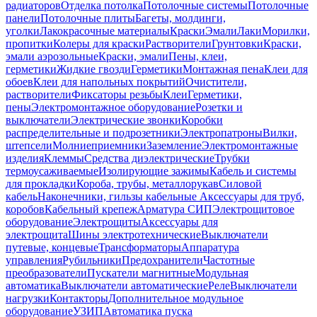
радиаторов
Отделка потолка
Потолочные системы
Потолочные
панели
Потолочные плиты
Багеты, молдинги,
уголки
Лакокрасочные материалы
Краски
Эмали
Лаки
Морилки,
пропитки
Колеры для краски
Растворители
Грунтовки
Краски,
эмали аэрозольные
Краски, эмали
Пены, клеи,
герметики
Жидкие гвозди
Герметики
Монтажная пена
Клеи для
обоев
Клеи для напольных покрытий
Очистители,
растворители
Фиксаторы резьбы
Клеи
Герметики,
пены
Электромонтажное оборудование
Розетки и
выключатели
Электрические звонки
Коробки
распределительные и подрозетники
Электропатроны
Вилки,
штепсели
Молниеприемники
Заземление
Электромонтажные
изделия
Клеммы
Средства диэлектрические
Трубки
термоусаживаемые
Изолирующие зажимы
Кабель и системы
для прокладки
Короба, трубы, металлорукав
Силовой
кабель
Наконечники, гильзы кабельные
Аксессуары для труб,
коробов
Кабельный крепеж
Арматура СИП
Электрощитовое
оборудование
Электрощиты
Аксессуары для
электрощита
Шины электротехнические
Выключатели
путевые, концевые
Трансформаторы
Аппаратура
управления
Рубильники
Предохранители
Частотные
преобразователи
Пускатели магнитные
Модульная
автоматика
Выключатели автоматические
Реле
Выключатели
нагрузки
Контакторы
Дополнительное модульное
оборудование
УЗИП
Автоматика пуска