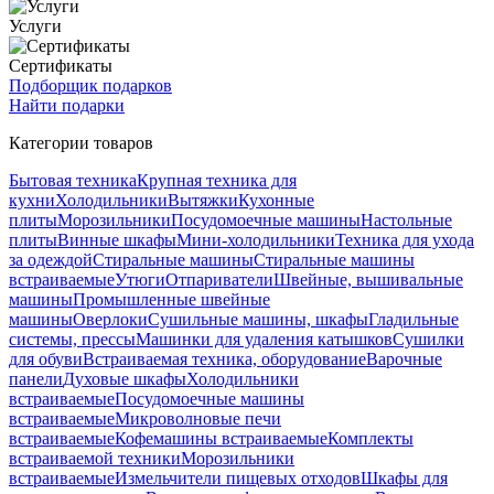
Услуги
Сертификаты
Подборщик подарков
Найти подарки
Категории товаров
Бытовая техника
Крупная техника для
кухни
Холодильники
Вытяжки
Кухонные
плиты
Морозильники
Посудомоечные машины
Настольные
плиты
Винные шкафы
Мини-холодильники
Техника для ухода
за одеждой
Стиральные машины
Стиральные машины
встраиваемые
Утюги
Отпариватели
Швейные, вышивальные
машины
Промышленные швейные
машины
Оверлоки
Сушильные машины, шкафы
Гладильные
системы, прессы
Машинки для удаления катышков
Сушилки
для обуви
Встраиваемая техника, оборудование
Варочные
панели
Духовые шкафы
Холодильники
встраиваемые
Посудомоечные машины
встраиваемые
Микроволновые печи
встраиваемые
Кофемашины встраиваемые
Комплекты
встраиваемой техники
Морозильники
встраиваемые
Измельчители пищевых отходов
Шкафы для