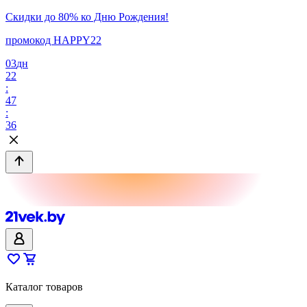
Скидки до 80% ко Дню Рождения!
промокод HAPPY22
03
дн
22
:
47
:
36
Каталог товаров