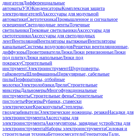
двигателя
Дифференциальные
автоматы
УЗО
Конденсаторы
Комплексная защита
электродвигателей
Аксессуары для модульной
автоматики
Светотехника
Промышленное и сигнальное
освещение
Светодиодные ленты
Точечные
светильники
Трековые светильники
Аксессуары для
светотехники
Аксессуары для светодиодных
лент
Вентиляция
Вентиляторы вытяжные
Вентиляторы
канальные
Системы воздуховодов
Решетки вентиляционные,
диффузоры
Проветриватели
Люки
Люки ревизионные
Люки
под плитку
Люки напольные
Люки под
покраску
Строительный
инструмент
Электроинструмент
Шуруповерты,
гайковерты
Шлифмашины
Циркулярные, сабельные
пилы
Перфораторы, отбойные
молотки
Электролобзики
Дрели
Строительные
миксеры
Дальномеры
Многофункциональные
инструменты
Строительные фены
Строительные
пистолеты
Фрезеры
Рубанки, стамески
электрические
Краскопульты
Степлеры,
гвоздезабиватели
Электрические ножницы, резаки
Насадки для
электроинструмента
Аксессуары для
электроинструмента
Аккумуляторы, зарядные устройства для
электроинструмента
Наборы электроинструмента
Силовая и
строительная техника
Бетоносмесители
Генераторы
Тали,