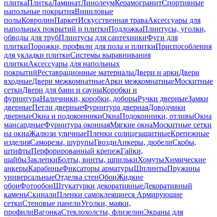
плитка
Плитка
Ламинат
Линолеум
Керамогранит
Спортивные
напольные покрытия
Виниловые
полы
Ковролин
Паркет
Искусственная трава
Аксессуары для
напольных покрытий и плитки
Подложка
Плинтусы, уголки,
обводы для труб
Плинтусы для сантехники
Фуги для
плитки
Порожки, профили для пола и плитки
Приспособления
для укладки плитки
Системы выравнивания
плитки
Аксессуары для напольных
покрытий
Реставрационные материалы
Двери и арки
Двери
входные
Двери межкомнатные
Арки межкомнатные
Москитные
сетки
Двери для бани и сауны
Коробки и
фурнитура
Наличники, коробки, доборы
Ручки дверные
Замки
дверные
Петли дверные
Фурнитура дверная
Доводчики
дверные
Окна и подоконники
Окна
Подоконники, отливы
Окна
мансардные
Фурнитура оконная
Мягкие окна
Москитные сетки
на окна
Жалюзи уличные
Пленки солнцезащитные
Крепежные
изделия
Саморезы, шурупы
Гвозди
Анкеры, дюбели
Скобы,
штифты
Перфорированный крепеж
Гайки,
шайбы
Заклепки
Болты, винты, шпильки
Хомуты
Химические
анкеры
Карабины
Фиксаторы арматуры
Шплинты
Пружины
универсальные
Отделка стен
Обои
Жидкие
обои
Фотообои
Штукатурки декоративные
Декоративный
камень
Скинали
Пленки самоклеящиеся
Армирующие
сетки
Стеновые панели
Уголки, маяки,
профили
Вагонка
Стеклохолсты, флизелин
Экраны для