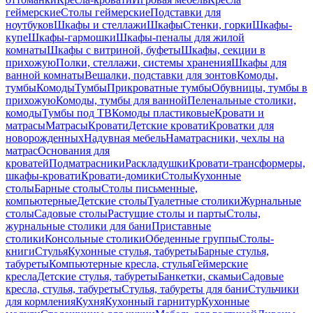
геймерские
Столы геймерские
Подставки для
ноутбуков
Шкафы и стеллажи
Шкафы
Стенки, горки
Шкафы-
купе
Шкафы-гармошки
Шкафы-пеналы для жилой
комнаты
Шкафы с витриной, буфеты
Шкафы, секции в
прихожую
Полки, стеллажи, системы хранения
Шкафы для
ванной комнаты
Вешалки, подставки для зонтов
Комоды,
тумбы
Комоды
Тумбы
Прикроватные тумбы
Обувницы, тумбы в
прихожую
Комоды, тумбы для ванной
Пеленальные столики,
комоды
Тумбы под ТВ
Комоды пластиковые
Кровати и
матрасы
Матрасы
Кровати
Детские кровати
Кроватки для
новорожденных
Надувная мебель
Наматрасники, чехлы на
матрас
Основания для
кроватей
Подматрасники
Раскладушки
Кровати-трансформеры,
шкафы-кровати
Кровати-домики
Столы
Кухонные
столы
Барные столы
Столы письменные,
компьютерные
Детские столы
Туалетные столики
Журнальные
столы
Садовые столы
Растущие столы и парты
Столы,
журнальные столики для бани
Приставные
столики
Консольные столики
Обеденные группы
Столы-
книги
Стулья
Кухонные стулья, табуреты
Барные стулья,
табуреты
Компьютерные кресла, стулья
Геймерские
кресла
Детские стулья, табуреты
Банкетки, скамьи
Садовые
кресла, стулья, табуреты
Стулья, табуреты для бани
Стульчики
для кормления
Кухня
Кухонный гарнитур
Кухонные