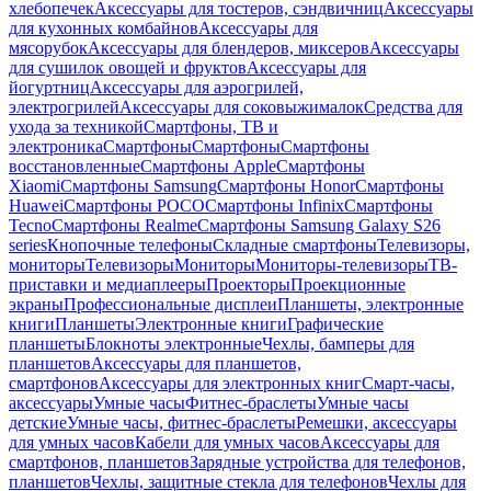
хлебопечек
Аксессуары для тостеров, сэндвичниц
Аксессуары
для кухонных комбайнов
Аксессуары для
мясорубок
Аксессуары для блендеров, миксеров
Аксессуары
для сушилок овощей и фруктов
Аксессуары для
йогуртниц
Аксессуары для аэрогрилей,
электрогрилей
Аксессуары для соковыжималок
Средства для
ухода за техникой
Смартфоны, ТВ и
электроника
Смартфоны
Смартфоны
Смартфоны
восстановленные
Смартфоны Apple
Смартфоны
Xiaomi
Смартфоны Samsung
Смартфоны Honor
Смартфоны
Huawei
Смартфоны POCO
Смартфоны Infinix
Смартфоны
Tecno
Смартфоны Realme
Смартфоны Samsung Galaxy S26
series
Кнопочные телефоны
Складные смартфоны
Телевизоры,
мониторы
Телевизоры
Мониторы
Мониторы-телевизоры
ТВ-
приставки и медиаплееры
Проекторы
Проекционные
экраны
Профессиональные дисплеи
Планшеты, электронные
книги
Планшеты
Электронные книги
Графические
планшеты
Блокноты электронные
Чехлы, бамперы для
планшетов
Аксессуары для планшетов,
смартфонов
Аксессуары для электронных книг
Смарт-часы,
аксессуары
Умные часы
Фитнес-браслеты
Умные часы
детские
Умные часы, фитнес-браслеты
Ремешки, аксессуары
для умных часов
Кабели для умных часов
Аксессуары для
смартфонов, планшетов
Зарядные устройства для телефонов,
планшетов
Чехлы, защитные стекла для телефонов
Чехлы для