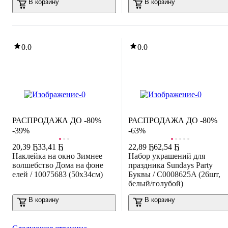
В корзину
В корзину
0.0
0.0
РАСПРОДАЖА ДО -80%
РАСПРОДАЖА ДО -80%
-39%
-63%
20
,
39 Ҕ
33,41 Ҕ
22
,
89 Ҕ
62,54 Ҕ
Наклейка на окно Зимнее
Набор украшений для
волшебство Дома на фоне
праздника Sundays Party
елей / 10075683 (50х34см)
Буквы / C0008625A (26шт,
белый/голубой)
В корзину
В корзину