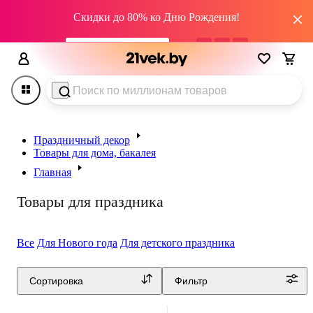
Скидки до 80% ко Дню Рождения!
промокод HAPPY22
03
дн
07
:
22
:
10
Праздничный декор
Товары для дома, бакалея
Главная
Товары для праздника
Все
Для Нового года
Для детского праздника
Сортировка
Фильтр
5.0
(
1
)
0.0