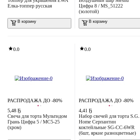
Топпер для украшения EWA
Воздушный шар Meshu
Елка-топпер русская
Цифра 8 / MS_51222
(золотой)
В корзину
В корзину
0.0
0.0
РАСПРОДАЖА ДО -80%
РАСПРОДАЖА ДО -80%
5
,
48 Ҕ
4
,
41 Ҕ
Свеча для торта Мультидом
Набор свечей для торта S.G.
Грань Цифра 5 / МС5-25
Home Серпантин
(хром)
коктейльные SG-CC-6WR
(6шт, яркие разноцветные)