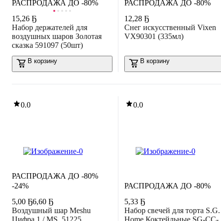
РАСПРОДАЖА ДО -80%
РАСПРОДАЖА ДО -80%
15
,
26 Ҕ
12
,
28 Ҕ
Набор держателей для
Снег искусственный Vixen
воздушных шаров Золотая
VX90301 (335мл)
сказка 591097 (50шт)
В корзину
В корзину
0.0
0.0
РАСПРОДАЖА ДО -80%
-24%
РАСПРОДАЖА ДО -80%
5
,
00 Ҕ
6,60 Ҕ
5
,
33 Ҕ
Воздушный шар Meshu
Набор свечей для торта S.G.
Цифра 1 / MS_51225
Home Коктейльные SG-CC-