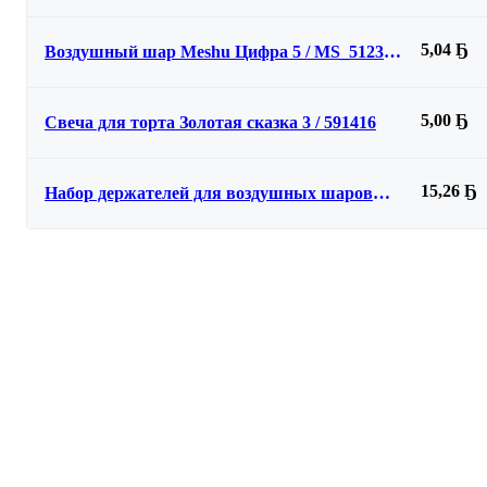
TP10310322085A (100шт, миндальный)
5,04 Ҕ
Воздушный шар Meshu Цифра 5 / MS_51239
(розовый)
5,00 Ҕ
Свеча для торта Золотая сказка 3 / 591416
15,26 Ҕ
Набор держателей для воздушных шаров
Золотая сказка 591097 (50шт)