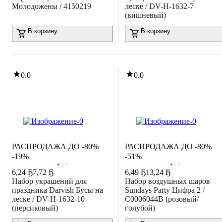
Молодожены / 4150219
леске / DV-H-1632-7
(вишневый)
В корзину
В корзину
0.0
0.0
ЛИКВИДАЦИЯ
РАСПРОДАЖА ДО -80%
РАСПРОДАЖА ДО -80%
-19%
-51%
6
,
24 Ҕ
7,72 Ҕ
6
,
49 Ҕ
13,24 Ҕ
Набор украшений для
Набор воздушных шаров
праздника Darvish Бусы на
Sundays Party Цифра 2 /
леске / DV-H-1632-10
C0006044B (розовый/
(персиковый)
голубой)