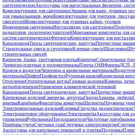
сантехнические
Аксессуары для магистральных фильтров, сист
Комплектующие для сантехники
Экраны для ванн, душевых по
для умывальников, моек
Комплектующие для унитазов, писсуар
смесителей
Комплектующие для душевых кабин, уголков
Инженерная сантехника
Инсталляции для сантехники
Полотенц
радиаторов, полотенцесушителей
Монтажные комплекты для с
систем сантехнических
Фитинги
Комплектующие для инсталля
Канализация
Тросы сантехнические, вантузы
Прочистные маши
Строительные смеси и грунтовки
Клеевые смеси
Шпатлевки
Шту
строительных смесей
Кирпичи, блоки, тротуарная плитка
Кирпичи
Строительные бло
Древесно-плитные и пиломатериалы
Плиты OSB
Фанера
ДСП, 
Кровля и водосток
Черепица и кровельные материалы
Водосточ
материалы
Шифер
Профнастил
Рулонная кровля
Кровельная вен
Отопление
Отопительные котлы
Газовые колонки
Камины, печи
антиобледенения
Управление климатической техникой
Канализация
Тросы сантехнические, вантузы
Прочистные маши
Крепежные изделия
Саморезы, шурупы
Гвозди
Анкеры, дюбели
анкеры
Карабины
Фиксаторы арматуры
Шплинты
Пружины унив
Электромонтажные изделия
Клеммы
Средства диэлектрические
Электрощитовое оборудование
Электрощиты
Аксессуары для э
управления
Рубильники
Предохранители
Частотные преобразов
Приборы учета
Счетчики газа
Счетчики электроэнергии
Счетчи
Аксессуары для напольных покрытий и плитки
Подложка
Плинт