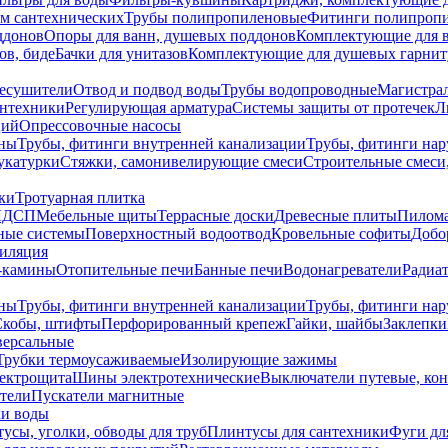
ем сантехнических
Трубы полипропиленовые
Фитинги полипроп
ддонов
Опоры для ванн, душевых поддонов
Комплектующие для 
ов, биде
Бачки для унитазов
Комплектующие для душевых гарнит
есушители
Отвод и подвод воды
Трубы водопроводные
Магистрал
антехники
Регулирующая арматура
Системы защиты от протечек
Л
ций
Опрессовочные насосы
ны
Трубы, фитинги внутренней канализации
Трубы, фитинги на
катурки
Стяжки, самонивелирующие смеси
Строительные смеси,
ки
Тротуарная плитка
ЛДСП
Мебельные щиты
Террасные доски
Древесные плиты
Пилом
ные системы
Поверхностный водоотвод
Кровельные софиты
Добо
тиляция
-камины
Отопительные печи
Банные печи
Водонагреватели
Радиат
ны
Трубы, фитинги внутренней канализации
Трубы, фитинги на
Скобы, штифты
Перфорированный крепеж
Гайки, шайбы
Заклепки
ерсальные
Трубки термоусаживаемые
Изолирующие зажимы
лектрощита
Шины электротехнические
Выключатели путевые, ко
атели
Пускатели магнитные
ки воды
усы, уголки, обводы для труб
Плинтусы для сантехники
Фуги дл