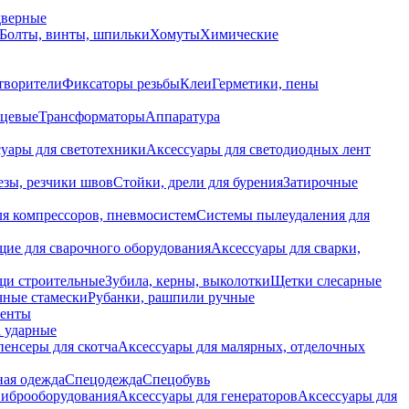
дверные
Болты, винты, шпильки
Хомуты
Химические
творители
Фиксаторы резьбы
Клеи
Герметики, пены
нцевые
Трансформаторы
Аппаратура
уары для светотехники
Аксессуары для светодиодных лент
езы, резчики швов
Стойки, дрели для бурения
Затирочные
ля компрессоров, пневмосистем
Системы пылеудаления для
ие для сварочного оборудования
Аксессуары для сварки,
щи строительные
Зубила, керны, выколотки
Щетки слесарные
чные стамески
Рубанки, рашпили ручные
енты
 ударные
енсеры для скотча
Аксессуары для малярных, отделочных
ная одежда
Спецодежда
Спецобувь
виброоборудования
Аксессуары для генераторов
Аксессуары для