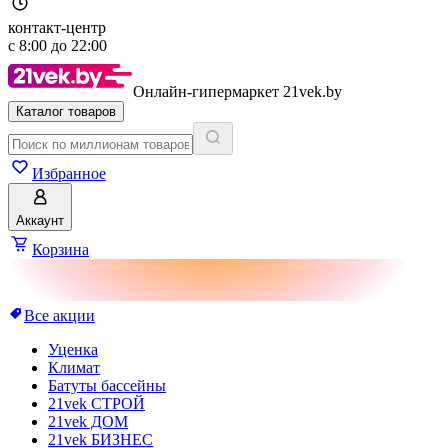
контакт-центр
с
8:00
до
22:00
Онлайн-гипермаркет 21vek.by
Каталог товаров
Избранное
Аккаунт
Корзина
Все акции
Уценка
Климат
Батуты бассейны
21vek СТРОЙ
21vek ДОМ
21vek БИЗНЕС