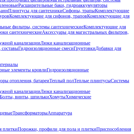
иленовые
Расширительные баки, гидроаккумуляторы
ванн
Плинтусы для сантехники
Сифоны, трапы
Комплектующие
уров
Комплектующие для сифонов, трапов
Комплектующие для
ьные фильтры, системы сантехнические
Комплектующие для
юки сантехнические
Аксессуары для магистральных фильтров,
ружной канализации
Люки канализационные
 составы
Гидроизоляционные смеси
Грунтовки
Добавки для
атериалы
рные элементы кровли
Гидроизоляционные
оры отопления, батареи
Теплый пол
Теплые плинтусы
Системы
ружной канализации
Люки канализационные
Болты, винты, шпильки
Хомуты
Химические
нцевые
Трансформаторы
Аппаратура
я плитки
Порожки, профили для пола и плитки
Приспособления