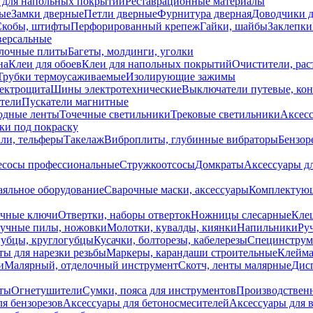
 для напольных покрытий
Реставрационные материалы
ые
Замки дверные
Петли дверные
Фурнитура дверная
Доводчики 
Скобы, штифты
Перфорированный крепеж
Гайки, шайбы
Заклепки
ерсальные
лочные плиты
Багеты, молдинги, уголки
на
Клеи для обоев
Клеи для напольных покрытий
Очистители, рас
Трубки термоусаживаемые
Изолирующие зажимы
лектрощита
Шины электротехнические
Выключатели путевые, ко
атели
Пускатели магнитные
одные ленты
Точечные светильники
Трековые светильники
Аксесс
и под покраску
ли, тельферы
Такелаж
Виброплиты, глубинные вибраторы
Бензор
сосы профессиональные
Стружкоотсосы
Домкраты
Аксессуары д
аяльное оборудование
Сварочные маски, аксессуары
Комплектующ
ечные ключи
Отвертки, наборы отверток
Ножницы слесарные
Кле
учные пилы, ножовки
Молотки, кувалды, киянки
Напильники
Ру
убцы, круглогубцы
Кусачки, болторезы, кабелерезы
Специнструм
ы для нарезки резьбы
Маркеры, карандаши строительные
Клейма
и
Малярный, отделочный инструмент
Скотч, ленты малярные
Дисп
иты
Огнетушители
Сумки, пояса для инструментов
Производствен
я бензорезов
Аксессуары для бетоносмесителей
Аксессуары для 