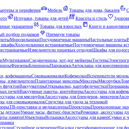
ьютеры и периферия
Мебель
Товары для дома, бакалея
С
мото
Игрушки, товары для детей
Красота и стиль
Здоров
рные украшения
Товары для взрослых
Книги и канцеляри
й подбор подарков
Премиум товары
плиты
Морозильники
Посудомоечные машины
Настольные плиты
 шкафы
Холодильники встраиваемые
Посудомоечные машины вс
встраиваемые
Измельчители пищевых отходов
Шкафы для подогр
чи
Мультиварки
Сэндвичницы, хот-дог мейкеры
Тостеры
Электрог
еницы
Фризеры
Блинницы
Пароварки
Автоклавы для консервиров
ки, кофемашины
Соковыжималки
Кофемолки
Вспениватели молок
ны, измельчители
Планетарные миксеры
Миксеры
Мясорубки
Лом
и фруктов
Вакууматоры
Открывалки, картофелечистки
Проращива
вых печей
Вакуумные пакеты, контейнеры
Аксессуары для кофе
ессуары для мясорубок
Аксессуары для блендеров, миксеров
Аксе
ры для соковыжималок
Средства для ухода за техникой
зоры
ТВ-приставки и медиаплееры
Проекторы
Проекционные эк
сы детские
Умные часы, фитнес-браслеты
Ремешки, аксессуары дл
рты памяти
Объективы
Вспышки
Аксессуары для камер
Сумки и ч
орамки
студии
Студийное освещение
Насадки светоформирующие для фо