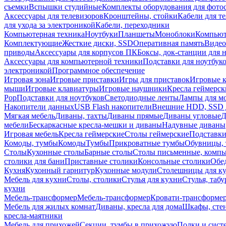
съемки
Вспышки студийные
Комплекты оборудования для фото
Аксессуары для телевизоров
Кронштейны, стойки
Кабели для т
для ухода за электроникой
Кабели, переходники
Компьютерная техника
Ноутбуки
Планшеты
Моноблоки
Компью
Комплектующие
Жесткие диски, SSD
Оперативная память
Видео
приводы
Аксессуары для корпусов ПК
Боксы, док-станции для 
Аксессуары для компьютерной техники
Подставки для ноутбук
электроникой
Программное обеспечение
Игровая зона
Игровые приставки
Игры для приставок
Игровые 
мыши
Игровые клавиатуры
Игровые наушники
Кресла геймерск
Pop
Подставки для ноутбуков
Светодиодные ленты
Лампы для м
Накопители данных
USB Flash накопители
Внешние HDD, SSD 
Мягкая мебель
Диваны, тахты
Диваны прямые
Диваны угловые
Д
мебели
Бескаркасные кресла-мешки и диваны
Надувные диваны
Игровая мебель
Кресла геймерские
Столы геймерские
Подставки
Комоды, тумбы
Комоды
Тумбы
Прикроватные тумбы
Обувницы, 
Столы
Кухонные столы
Барные столы
Столы письменные, комп
столики для бани
Приставные столики
Консольные столики
Обе
Кухня
Кухонный гарнитур
Кухонные модули
Столешницы для к
Мебель для кухни
Столы, столики
Стулья для кухни
Стулья, таб
кухни
Мебель-трансформер
Мебель-трансформер
Кровати-трансформе
Мебель для жилых комнат
Диваны, кресла для дома
Шкафы, стен
кресла-маятники
Мебель для прихожей
Секции, тумбы в прихожую
Полки и сист