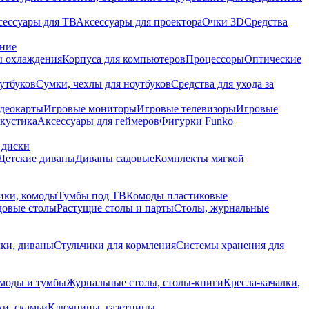
сессуары для ТВ
Аксессуары для проектора
Очки 3D
Средства
ание
 охлаждения
Корпуса для компьютеров
Процессоры
Оптические
утбуков
Сумки, чехлы для ноутбуков
Средства для ухода за
деокарты
Игровые мониторы
Игровые телевизоры
Игровые
акустика
Аксессуары для геймеров
Фигурки Funko
 диски
Детские диваны
Диваны садовые
Комплекты мягкой
ики, комоды
Тумбы под ТВ
Комоды пластиковые
довые столы
Растущие столы и парты
Столы, журнальные
ки, диваны
Стульчики для кормления
Системы хранения для
моды и тумбы
Журнальные столы, столы-книги
Кресла-качалки,
ки, скамьи
Ключницы, газетницы