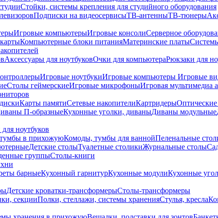
студии
Стойки, системы крепления для студийного оборудования
елевизоров
Подписки на видеосервисы
ТВ-антенны
ТВ-тюнеры
Ак
теры
Игровые компьютеры
Игровые консоли
Серверное оборудов
карты
Компьютерные блоки питания
Материнские платы
Системы
накопителей
ов
Аксессуары для ноутбуков
Очки для компьютера
Рюкзаки для но
контроллеры
Игровые ноутбуки
Игровые компьютеры
Игровые ви
ие
Столы геймерские
Игровые микрофоны
Игровая мультимедиа 
ониторов
диски
Карты памяти
Сетевые накопители
Картридеры
Оптические
иваны П-образные
Кухонные уголки, диваны
Диваны модульные
 для ноутбуков
тумбы в прихожую
Комоды, тумбы для ванной
Пеленальные стол
ьютерные
Детские столы
Туалетные столики
Журнальные столы
Са
денные группы
Столы-книги
ухни
уреты барные
Кухонный гарнитур
Кухонные модули
Кухонные угол
ры
Детские кроватки-трансформеры
Столы-трансформеры
ки, секции
Полки, стеллажи, системы хранения
Стулья, кресла
Ко
емы хранения в прихожую
Вешалки, подставки для зонтов
Банкет