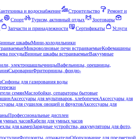
антехника и водоснабжение
Строительство
Ремонт и
ье
Спорт
Туризм, активный отдых
Зоотовары
я
Запчасти и принадлежности
Сертификаты
Услуги
Винные шкафы
Мини-холодильники
траиваемые
Микроволновые печи встраиваемые
Кофемашины
ева посуды
Винные шкафы встраиваемые
Вакуумные
рили, электрошашлычницы
Вафельницы, орешницы,
ания
Сыроварни
Фритюрницы, фондю-
а
Сифоны для газирования воды
терезки
тели семян
Маслобойки, сепараторы бытовые
машин
Аксессуары для мультиварок, хлебопечек
Аксессуары для
ссуары для сушилок овощей и фруктов
Аксессуары для
раны
Профессиональные дисплеи
я умных часов
Кабели для умных часов
ехлы для камер
Зарядные устройства, аккумуляторы для фото,
тостудии
Фотозонты, отражатели
Оборудование для предметной