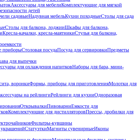
ваток
Аксессуары для мебели
Комплектующие для мягкой
безопасности детей
чели садовые
Надувная мебель
Кухни походные
Столы для сада
вые
Столы для балкона, лоджии
Шкафы для балкона,
ии
Кресла-качалки, кресла-маятники
Стулья для балкона,
роемкости
е приборы
Столовая посуда
Посуда для сервировки
Предметы
укава для выпечки
ссуары для охлаждения напитков
Наборы для бара, мини-
сита, воронки
Формы, приборы для приготовления
Молотки для
аксессуары на рейлинги
Рейлинги для кухни
Одноразовая
вирования
Открывалки
Пивоварни
Емкости для
тков
Комплектующие для дистилляторов
Прессы, дробилки для
лектрочайников
Фильтры-кувшины
я украшений
Статуэтки
Магниты сувенирные
Иконы
ля проточных фильтров
Магистральные фильтры, системы