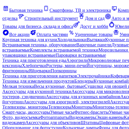
Бытовая техника
Смартфоны, ТВ и электроника
Комп
отделка
Строительный инструмент
Дом и сад
Авто и 
Товары для бизнеса, склада и офиса
Досуг и хобби
Ювели
Все акции
Оплата частями
Уцененные товары
Умны
Крупная техника для кухни
Холодильники
Вытяжки
Кухонные 
Встраиваемая техника, оборудование
Варочные панели
Духовые
встраиваемые
Комплекты встраиваемой техники
Морозильники 
упаковщики встраиваемые
Пароварки встраиваемые
Техника для приготовления еды
Аэрогрили
Микроволновые пе
кексницы
Хлебопечки
Ростеры, мини-печи
Йогуртницы, морож
фритюрницы
Яйцеварки
Попкорницы
Техника для приготовления напитков
Электрочайники
Кофевар
Техника для измельчения продуктов
Блендеры
Кухонные комбай
Мелкая техника
Весы кухонные, бытовые
Сушилки для овощей 
Аксессуары для кухонной техники
Аксессуары для микроволно
тостеров, сэндвичниц
Аксессуары для кухонных комбайнов
Акс
йогуртниц
Аксессуары для аэрогрилей, электрогрилей
Аксессуа
Телевизоры, мониторы
Телевизоры
Мониторы
Мониторы-телеви
Смарт-часы, аксессуары
Умные часы
Фитнес-браслеты
Умные ча
Фото, видеосъемка
Фотоаппараты
Видеокамеры
Экшн-камеры
Ка
видеокамер
Аксессуары для объективов
Штативы
Цифровые фот
Оборудование для фотостудии
Кольцевые лампы
Фоны для фото