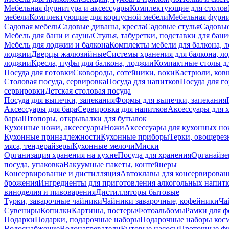
Мебельная фурнитура и аксессуары
Комплектующие для столов
мебели
Комплектующие для корпусной мебели
Мебельная фурн
Садовая мебель
Садовые диваны, кресла
Садовые стулья
Садовые
Мебель для бани и сауны
Стулья, табуретки, подставки для бани
Мебель для лоджии и балкона
Комплекты мебели для балкона, 
лоджии
Дверцы жалюзийные
Системы хранения для балкона, л
лоджии
Кресла, пуфы для балкона, лоджии
Компактные столы дл
Посуда для готовки
Сковороды, сотейники, воки
Кастрюли, ков
Столовая посуда, сервировка
Посуда для напитков
Посуда для г
сервировки
Детская столовая посуда
Посуда для выпечки, запекания
Формы для выпечки, запекания
Аксессуары для бара
Сервировка для напитков
Аксессуары для 
бары
Штопоры, открывалки для бутылок
Кухонные ножи, аксессуары
Ножи
Аксессуары для кухонных н
Кухонные принадлежности
Кухонные приборы
Терки, овощерез
мяса, тендерайзеры
Кухонные мелочи
Миски
Организация хранения на кухне
Посуда для хранения
Органайзе
посуда, упаковка
Вакуумные пакеты, контейнеры
Консервирование и дистилляция
Автоклавы для консервирован
брожения
Ингредиенты для приготовления алкогольных напит
виноделия и пивоварения
Дистилляторы бытовые
Турки, заварочные чайники
Чайники заварочные, кофейники
Ча
Сувениры
Копилки
Картины, постеры
Фотоальбомы
Рамки для ф
Подарки
Подарки, подарочные наборы
Подарочные наборы косм
Водоснабжение
Водонагреватели
Бытовые насосы
Проточные фи