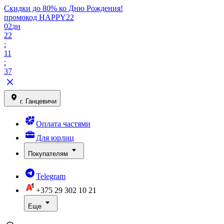
Скидки до 80% ко Дню Рождения!
промокод HAPPY22
02
дн
22
:
11
:
37
г. Ганцевичи
Оплата частями
Для юрлиц
Покупателям
Telegram
+375 29
302 10 21
Еще