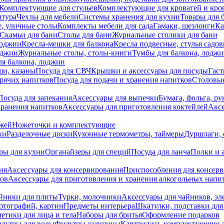
Комплектующие для стульев
Комплектующие для кроватей и кро
итура
Чехлы для мебели
Системы хранения для кухни
Товары для 
, уличные столы
Комплекты мебели для сада
Гамаки, шезлонги
Ка
Скамьи для бани
Столы для бани
Журнальные столики для бани
лоджии
Кресла-мешки для балкона
Кресла подвесные, стулья садо
оджии
Журнальные столы, столы-книги
Тумбы для балкона, лодж
я балкона, лоджии
ши, казаны
Посуда для СВЧ
Крышки и аксессуары для посуды
Гаст
орячих напитков
Посуда для подачи и хранения напитков
Столовы
Посуда для запекания
Аксессуары для выпечки
Бумага, фольга, р
хранения напитков
Аксессуары для приготовления коктейлей
Аксе
ожей
Ножеточки и комплектующие
ки
Разделочные доски
Кухонные термометры, таймеры
Дуршлаги, 
ры для кухни
Органайзеры для специй
Посуда для ланча
Полки и 
ия
Аксессуары для консервирования
Приспособления для консер
ков
Аксессуары для приготовления и хранения алкогольных напи
йники для плиты
Турки, молочники
Аксессуары для чайников, э
отографий, картин
Предметы интерьера
Шкатулки, подставки дл
етики для лица и тела
Наборы для бритья
Оформление подарков
льтры для воды
Фильтры-кувшины
Картриджи, комплектующие д