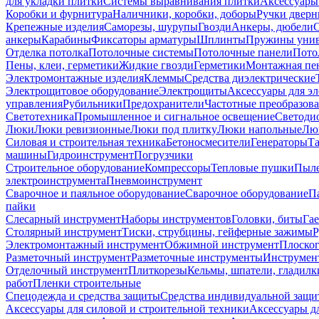
для укладки плитки
Системы выравнивания плитки
Аксессуары
Коробки и фурнитура
Наличники, коробки, доборы
Ручки дверн
Крепежные изделия
Саморезы, шурупы
Гвозди
Анкеры, дюбели
анкеры
Карабины
Фиксаторы арматуры
Шплинты
Пружины унив
Отделка потолка
Потолочные системы
Потолочные панели
Пото
Пены, клеи, герметики
Жидкие гвозди
Герметики
Монтажная пе
Электромонтажные изделия
Клеммы
Средства диэлектрические
Электрощитовое оборудование
Электрощиты
Аксессуары для э
управления
Рубильники
Предохранители
Частотные преобразов
Светотехника
Промышленное и сигнальное освещение
Светоди
Люки
Люки ревизионные
Люки под плитку
Люки напольные
Люк
Силовая и строительная техника
Бетоносмесители
Генераторы
Та
машины
Гидроинструмент
Погрузчики
Строительное оборудование
Компрессоры
Тепловые пушки
Пыле
электроинструмента
Пневмоинструмент
Сварочное и паяльное оборудование
Сварочное оборудование
П
пайки
Слесарный инструмент
Наборы инструментов
Головки, биты
Га
Столярный инструмент
Тиски, струбцины, гейферные зажимы
Р
Электромонтажный инструмент
Обжимной инструмент
Плоског
Разметочный инструмент
Разметочные инструменты
Инструмент
Отделочный инструмент
Плиткорезы
Кельмы, шпатели, гладилк
работ
Пленки строительные
Спецодежда и средства защиты
Средства индивидуальной защ
Аксессуары для силовой и строительной техники
Аксессуары дл