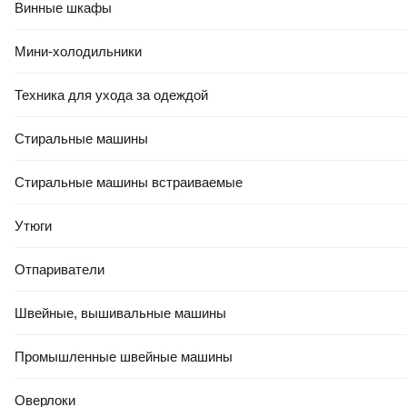
Винные шкафы
РАСПРОДАЖА ДО -80%
1 114,89 Ҕ
1 011
,
69 Ҕ
Профессиональный электрорубанок Makita KP0810
Мини-холодильники
В корзину
Техника для ухода за одеждой
0.0
Стиральные машины
Стиральные машины встраиваемые
Утюги
РАССРОЧКА 5 ЧАСТЕЙ
Отпариватели
РАСПРОДАЖА ДО -80%
1 656
,
00 Ҕ
Швейные, вышивальные машины
Профессиональный электрорубанок Makita DKP180RFE
В корзину
Промышленные швейные машины
5.0
(
4
)
Оверлоки