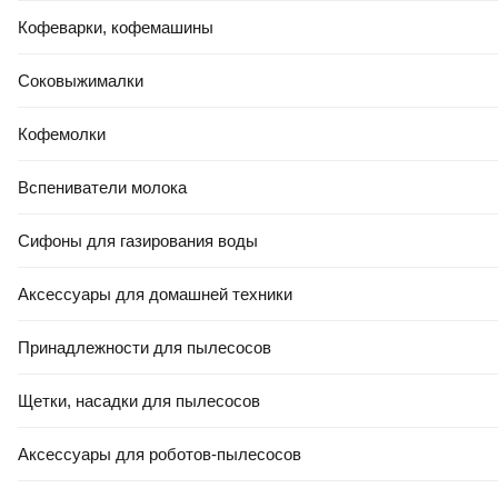
Кофеварки, кофемашины
Профессиональный электрорубанок Bull HO 4001 (17033129)
Нет в наличии
Соковыжималки
Уведомить
Кофемолки
Профессиональные
электрорубанки в г. Минск -
Вспениватели молока
каталог из 17 товаров
Сифоны для газирования воды
Название
Цена
Профессиональный электрорубанок Makita M1902B
400,00 Ҕ
Аксессуары для домашней техники
Профессиональный электрорубанок Makita 1911B
879,52 Ҕ
Профессиональный электрорубанок Makita DKP181Z
895,59 Ҕ
Профессиональный электрорубанок Makita DKP181ZU
1 010,79 Ҕ
Принадлежности для пылесосов
Профессиональный электрорубанок Makita KP0810
1 011,69 Ҕ
Щетки, насадки для пылесосов
Аксессуары для роботов-пылесосов