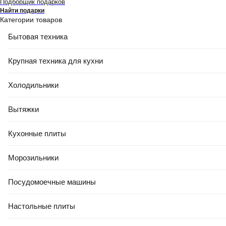
Подборщик подарков
Найти подарки
Категории товаров
Бытовая техника
-5%
Крупная техника для кухни
РАССРОЧКА 5 ЧАСТЕЙ
РАСПРОДАЖА ДО -80%
1 063,68 Ҕ
1 010
,
79 Ҕ
Холодильники
Профессиональный электрорубанок Makita DKP181ZU
В корзину
Вытяжки
0.0
Кухонные плиты
Морозильники
Посудомоечные машины
Настольные плиты
-9%
РАССРОЧКА 5 ЧАСТЕЙ