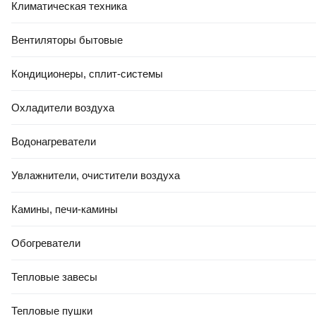
Климатическая техника
Вентиляторы бытовые
Кондиционеры, сплит-системы
РАССРОЧКА 5 ЧАСТЕЙ
Охладители воздуха
РАСПРОДАЖА ДО -80%
654
,
00 Ҕ
Водонагреватели
Профессиональный электрорубанок Bosch GHO 6500
(0.601.596.000)
Увлажнители, очистители воздуха
В корзину
5.0
(
1
)
Камины, печи-камины
Обогреватели
Тепловые завесы
Тепловые пушки