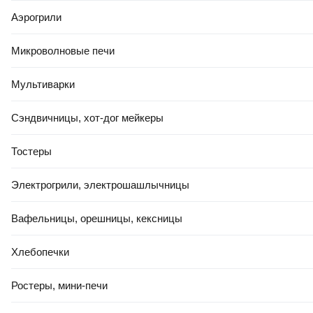
0.0
Аэрогрили
Микроволновые печи
Мультиварки
Сэндвичницы, хот-дог мейкеры
РАССРОЧКА 5 ЧАСТЕЙ
РАСПРОДАЖА ДО -80%
Тостеры
982
,
00 Ҕ
Профессиональный электрорубанок DeWalt DCP580N-XJ
Электрогрили, электрошашлычницы
В корзину
0.0
Вафельницы, орешницы, кексницы
Хлебопечки
Ростеры, мини-печи