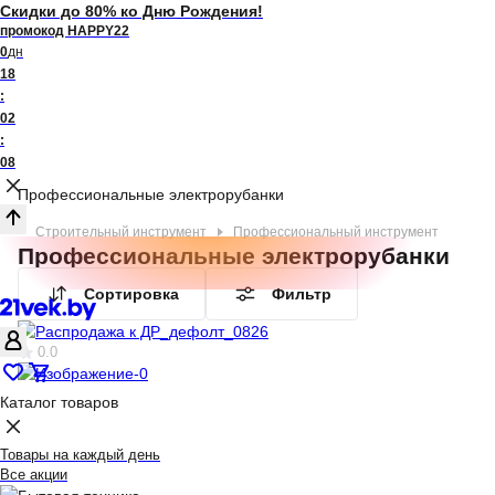
Скидки до 80% ко Дню Рождения!
промокод HAPPY22
0
дн
18
:
02
:
08
Профессиональные электрорубанки
Строительный инструмент
Профессиональный инструмент
Профессиональные электрорубанки
Сортировка
Фильтр
0.0
Каталог товаров
Товары на каждый день
Все акции