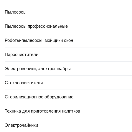
0.0
Пылесосы
Пылесосы профессиональные
Роботы-пылесосы, мойщики окон
Пароочистители
РАССРОЧКА 5 ЧАСТЕЙ
РАСПРОДАЖА ДО -80%
2 175
,
00 Ҕ
Электровеники, электрошвабры
Профессиональный электрорубанок DeWalt DCP580P2
В корзину
Стеклоочистители
5.0
(
4
)
Стерилизационное оборудование
Техника для приготовления напитков
Электрочайники