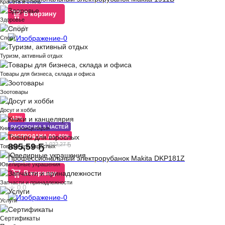
Красота и стиль
В корзину
Здоровье
0.0
Спорт
Туризм, активный отдых
Товары для бизнеса, склада и офиса
Зоотовары
Досуг и хобби
-12%
РАССРОЧКА 5 ЧАСТЕЙ
Книги и канцелярия
РАСПРОДАЖА ДО -80%
1 022,27 Ҕ
895
,
59 Ҕ
Товары для взрослых
Профессиональный электрорубанок Makita DKP181Z
Ювелирные украшения
В корзину
Запчасти и принадлежности
0.0
Услуги
Сертификаты