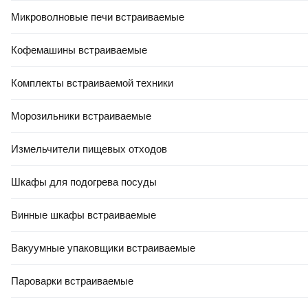
РАСПРОДАЖА ДО -80%
Микроволновые печи встраиваемые
1 815
,
00 Ҕ
Профессиональный электрорубанок Makita 1806B
Кофемашины встраиваемые
В корзину
0.0
Комплекты встраиваемой техники
Морозильники встраиваемые
Измельчители пищевых отходов
Шкафы для подогрева посуды
РАССРОЧКА 5 ЧАСТЕЙ
РАСПРОДАЖА ДО -80%
Винные шкафы встраиваемые
1 064
,
00 Ҕ
Профессиональный электрорубанок DeWalt DCP580NT-XJ
Вакуумные упаковщики встраиваемые
В корзину
Пароварки встраиваемые
5.0
(
4
)