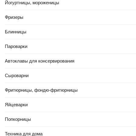
Йогуртницы, мороженицы
РАССРОЧКА 5 ЧАСТЕЙ
РАСПРОДАЖА ДО -80%
Фризеры
1 277
,
00 Ҕ
Профессиональный электрорубанок DeWalt DCP580NT
Блинницы
В корзину
Пароварки
0.0
Автоклавы для консервирования
Сыроварни
Фритюрницы, фондю-фритюрницы
РАССРОЧКА 5 ЧАСТЕЙ
Яйцеварки
РАСПРОДАЖА ДО -80%
1 388
,
00 Ҕ
Попкорницы
Профессиональный электрорубанок Makita DKP181RT
В корзину
Техника для дома