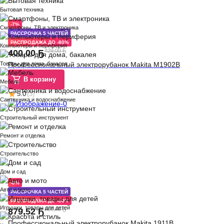
Бытовая техника
-7%
Смартфоны, ТВ и электроника
РАССРОЧКА 5 ЧАСТЕЙ
РАСПРОДАЖА ДО -80%
Компьютеры и периферия
429,00 Ҕ
400
,
00 Ҕ
Товары для дома, бакалея
Профессиональный электрорубанок Makita M1902B
В корзину
Мебель
5.0
(
3
)
Сантехника и водоснабжение
Строительный инструмент
Ремонт и отделка
Строительство
Дом и сад
-8%
Авто и мото
РАССРОЧКА 5 ЧАСТЕЙ
РАСПРОДАЖА ДО -80%
Игрушки, товары для детей
956,00 Ҕ
879
,
52 Ҕ
Профессиональный электрорубанок Makita 1911B