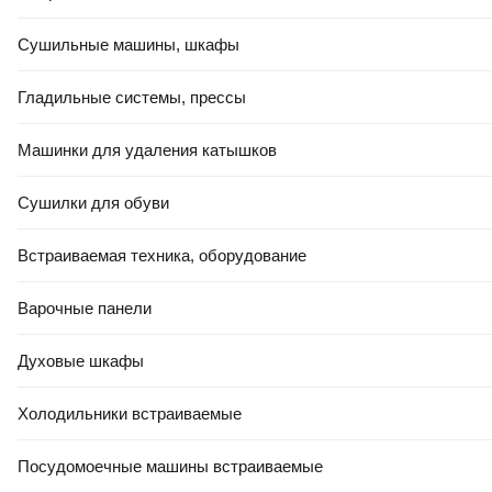
Сушильные машины, шкафы
Гладильные системы, прессы
Машинки для удаления катышков
РАССРОЧКА 5 ЧАСТЕЙ
РАСПРОДАЖА ДО -80%
706
,
00 Ҕ
Сушилки для обуви
Профессиональный электрорубанок Makita KP0800
Встраиваемая техника, оборудование
В корзину
5.0
(
1
)
Варочные панели
Духовые шкафы
Холодильники встраиваемые
Посудомоечные машины встраиваемые
РАССРОЧКА 5 ЧАСТЕЙ