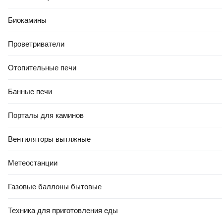
РАССРОЧКА 5 ЧАСТЕЙ
РАСПРОДАЖА ДО -80%
Биокамины
1 276
,
00 Ҕ
Профессиональный электрорубанок Makita KP0810C
Проветриватели
В корзину
0.0
Отопительные печи
Банные печи
Порталы для каминов
Вентиляторы вытяжные
РАССРОЧКА 5 ЧАСТЕЙ
Метеостанции
РАСПРОДАЖА ДО -80%
648
,
00 Ҕ
Профессиональный электрорубанок AEG Powertools PL700
Газовые баллоны бытовые
(4935472008)
Техника для приготовления еды
В корзину