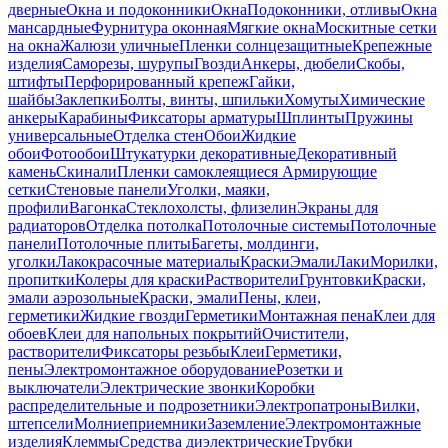
дверные
Окна и подоконники
Окна
Подоконники, отливы
Окна
мансардные
Фурнитура оконная
Мягкие окна
Москитные сетки
на окна
Жалюзи уличные
Пленки солнцезащитные
Крепежные
изделия
Саморезы, шурупы
Гвозди
Анкеры, дюбели
Скобы,
штифты
Перфорированный крепеж
Гайки,
шайбы
Заклепки
Болты, винты, шпильки
Хомуты
Химические
анкеры
Карабины
Фиксаторы арматуры
Шплинты
Пружины
универсальные
Отделка стен
Обои
Жидкие
обои
Фотообои
Штукатурки декоративные
Декоративный
камень
Скинали
Пленки самоклеящиеся
Армирующие
сетки
Стеновые панели
Уголки, маяки,
профили
Вагонка
Стеклохолсты, флизелин
Экраны для
радиаторов
Отделка потолка
Потолочные системы
Потолочные
панели
Потолочные плиты
Багеты, молдинги,
уголки
Лакокрасочные материалы
Краски
Эмали
Лаки
Морилки,
пропитки
Колеры для краски
Растворители
Грунтовки
Краски,
эмали аэрозольные
Краски, эмали
Пены, клеи,
герметики
Жидкие гвозди
Герметики
Монтажная пена
Клеи для
обоев
Клеи для напольных покрытий
Очистители,
растворители
Фиксаторы резьбы
Клеи
Герметики,
пены
Электромонтажное оборудование
Розетки и
выключатели
Электрические звонки
Коробки
распределительные и подрозетники
Электропатроны
Вилки,
штепсели
Молниеприемники
Заземление
Электромонтажные
изделия
Клеммы
Средства диэлектрические
Трубки