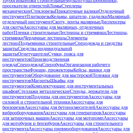
трубогибы
Ножи строительные
Мультитулы
Пробойники,
просекатели отверстий
Ломы
Степлеры
механические
Стеклорезы
Прикаточные валики
Отделочный
инструмент
Плиткорезы
Кельмы, шпатели, гладилки
Малярный,
отделочный инструмент
Скотч, ленты малярные
Диспенсеры
для скотча
Аксессуары для малярных, отделочных
работ
Пленки строительные
Лестницы и стремянки
Лестницы,
стремянки
Чердачные лестницы
Элементы
лестниц
Подъемники строительные
Спецодежда и средства
защиты
Средства индивидуальной
защиты
Огнетушители
Сумки, пояса для
инструментов
Производственная
одежда
Спецодежда
Спецобувь
Организация рабочего
пространства
Фонари, прожекторы
Кейсы, ящики для
инструментов
Оборудование для мастерской
Тележки для
инструментов
Магниты
Шкафы для
инструментов
Комплектующие для инструментальных
шкафов
Стеллажи металлические
Стенды, держатели для
инструментов
Поддоны для инструментов
Аксессуары для
силовой и строительной техники
Аксессуары для
бензорезов
Аксессуары для бетоносмесителей
Аксессуары для
виброоборудования
Аксессуары для генераторов
Аксессуары
для затирочных машин
Аксессуары для мотопомп
Аксессуары
для мотобуров и бензобуров
Аксессуары для строительного
инструмента
Аксессуары пневмооборудования
Аксессуары для