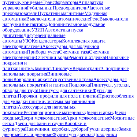
путевые, концевые
Трансформаторы
Аппаратура
управления
Рубильники
Предохранители
Частотные
преобразователи
Пускатели магнитные
Модульная
автоматика
Выключатели автоматические
Реле
Выключатели
нагрузки
Контакторы
Дополнительное модульное
оборудование
УЗИП
Автоматика пуска
двигателя
Дифференциальные
автоматы
УЗО
Конденсаторы
Комплексная защита
электродвигателей
Аксессуары для модульной
автоматики
Приборы учета
Счетчики газа
Счетчики
электроэнергии
Счетчики воды
Ремонт и отделка
Напольные
покрытия и
плитка
Плитка
Ламинат
Линолеум
Керамогранит
Спортивные
напольные покрытия
Виниловые
полы
Ковролин
Паркет
Искусственная трава
Аксессуары для
напольных покрытий и плитки
Подложка
Плинтусы, уголки,
обводы для труб
Плинтусы для сантехники
Фуги для
плитки
Порожки, профили для пола и плитки
Приспособления
для укладки плитки
Системы выравнивания
плитки
Аксессуары для напольных
покрытий
Реставрационные материалы
Двери и арки
Двери
входные
Двери межкомнатные
Арки межкомнатные
Москитные
сетки
Двери для бани и сауны
Коробки и
фурнитура
Наличники, коробки, доборы
Ручки дверные
Замки
дверные
Петли дверные
Фурнитура дверная
Доводчики