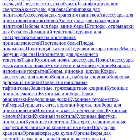
одеждой
Средства ухода за обувью
Дезинфицирующие
средства
Аксессуары для бара
Сервировка для
напитков
Аксессуары для хранения напитков
Аксессуары для
приготовления коктейлей
Аксессуары для охлаждения
напитков
Наборы для бара, мини-бары
Штопоры, открывалки
для бутылок
Домашний текстиль
Подушки для
сна
Одеяла
Комплекты постельных
принадлежностей
Постельное белье
Пледы,
покрывала
Полотенца
Скатерти
Подушки декоративные
Маски,
беруши для сна
Наполнители для домашнего
текстиля
Ткани
Кухонные ножи, аксессуары
Ножи
Аксессуары
для кухонных ножей
Ножеточки и комплектующие
Ковры и
напольные покрытия
Ковры, циновки, шкуры
Ковры,
аксессуары для ковров
Коврики, наборы ковриков
Ковровые
дорожки
Циновки
Покрытия напольные
тафтинговые
Защитные, грязезащитные коврики
Кухонные
принадлежности
Кухонные приборы
Терки,
овощерезки
Разделочные доски
Кухонные термометры,
таймеры
Дуршлаги, сита, воронки
Формы, приборы для
приготовления
Молотки для мяса, тендерайзеры
Кухонные
мелочи
Миски
Кухонный текстиль
Кухонные фартуки,
прихватки
Кухонные полотенца
Скатерти, сервировочные
салфетки
Организация хранения на кухне
Посуда для
хранения
Органайзеры для кухни
Органайзеры для
специй
Посуда для ланча
Полки и аксессуары на