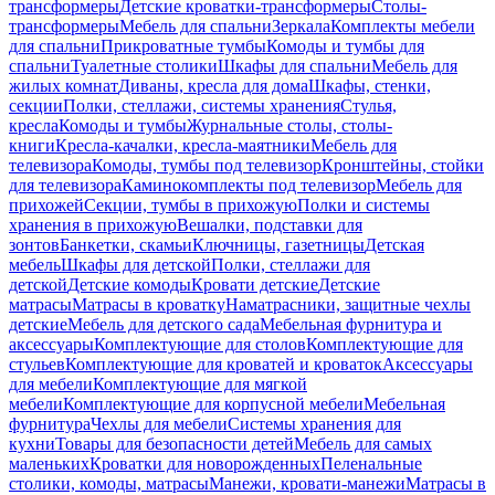
трансформеры
Детские кроватки-трансформеры
Столы-
трансформеры
Мебель для спальни
Зеркала
Комплекты мебели
для спальни
Прикроватные тумбы
Комоды и тумбы для
спальни
Туалетные столики
Шкафы для спальни
Мебель для
жилых комнат
Диваны, кресла для дома
Шкафы, стенки,
секции
Полки, стеллажи, системы хранения
Стулья,
кресла
Комоды и тумбы
Журнальные столы, столы-
книги
Кресла-качалки, кресла-маятники
Мебель для
телевизора
Комоды, тумбы под телевизор
Кронштейны, стойки
для телевизора
Каминокомплекты под телевизор
Мебель для
прихожей
Секции, тумбы в прихожую
Полки и системы
хранения в прихожую
Вешалки, подставки для
зонтов
Банкетки, скамьи
Ключницы, газетницы
Детская
мебель
Шкафы для детской
Полки, стеллажи для
детской
Детские комоды
Кровати детские
Детские
матрасы
Матрасы в кроватку
Наматрасники, защитные чехлы
детские
Мебель для детского сада
Мебельная фурнитура и
аксессуары
Комплектующие для столов
Комплектующие для
стульев
Комплектующие для кроватей и кроваток
Аксессуары
для мебели
Комплектующие для мягкой
мебели
Комплектующие для корпусной мебели
Мебельная
фурнитура
Чехлы для мебели
Системы хранения для
кухни
Товары для безопасности детей
Мебель для самых
маленьких
Кроватки для новорожденных
Пеленальные
столики, комоды, матрасы
Манежи, кровати-манежи
Матрасы в