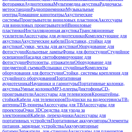
фоторамки
Аудиотехника
Мультимедиа акустика
Радиочасы,
метеостанции
Радиоприемники
Музыкальные
центры
Домашние кинотеатры
Акустические
системы
Проигрыватели виниловых пластинок
Аксессуары
для виниловых проигрывателей
Виниловые
пластинки
Инсталляционная акустика
Трансляционные
усилители
Аксессуары для аудиотехники
Комплектующие для
акустики
Акустические кабели
Подставки, стойки для
акустики
Сумки, чехлы для акустики
Оборудование для
фотостудии
Кольцевые лампы
Фоны для фотостудии
Студийное
освещение
Насадки светоформирующие для
фотостудии
Фотозонты, отражатели
Оборудование для
предметной съемки
Вспышки студийные
Комплекты
оборудования для фотостудии
Стойки, системы крепления для
студийного оборудования
Портативная
аудиотехника
Наушники и гарнитуры
Портативные колонки,
акустика
Умные колонки
MP3-плееры
Диктофоны
CD-
проигрыватели
Аксессуары для телевизоров
Кронштейны,
стойки
Кабели для телевизоров
Подписки на видеосервисы
ТВ-
антенны
ТВ-тюнеры
Аксессуары для ТВ
Аксессуары для
проектора
Очки 3D
Средства для ухода за
электроникой
Кабели, переходники
Аксессуары для
портативных устройств
Портативные аккумуляторы
Элементы
питания, зарядные устройства
Аккумуляторные
батареи
Держатели, док-станции
Аксессуары для планшетов,