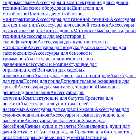
гидромассажем
Аксессуары и комплектующие для садовой
техники
Навесное оборудование
Двигатели для
мотоблоков
Прицепы для мотоблоков,
минитракторов
Аксессуары для газонной техники
Аксессуары
для цепных пил
Аксессуары для садовой техники
Аксессуары
для кусторезов, ножниц садовых
Моторные масла для садовой
техники
Аксессуары для аэратоторов и
скарификаторов
Аксессуары для культиваторов и
мотоблоков
Аксессуары для воздуходувок
Аксессуары для
газонокосилок
Аксессуары для бензокос и
триммеров
Аксессуары для моек высокого
давления
Аксессуары и комплектующие для
опрыскивателей
Запчасти для садовых
измельчителей
Аксессуары для отдыха на природе
Аксессуары
для гриля
Посуда для гриля
Дополнительное оснащение для
грилей
Аксессуары для мангалов, тандыров
Шампуры,
решетки для мангалов
Аксессуары для
копчения
Комплектующие для батутов
Средства для
розжига
Аксессуары для уничтожителей
насекомых
Аксессуары для садовой мебели
Аксессуары для
сумок-холодильников
Аксессуары и комплектующие для
бассейнов
Аксессуары для бассейнов
Химия для
бассейнов
Дачные души и туалеты
Умывальники, души для
дачи
Биотуалеты
Туалеты для дачи
Средства для биотуалетов,
биоактиваторы
Садовые инструменты
Лестницы,