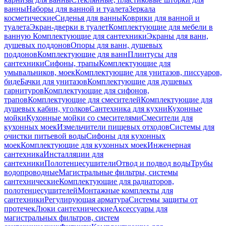
ванны
Наборы для ванной и туалета
Зеркала
косметические
Сиденья для ванны
Коврики для ванной и
туалета
Экран-дверки в туалет
Комплектующие для мебели в
ванную
Комплектующие для сантехники
Экраны для ванн,
душевых поддонов
Опоры для ванн, душевых
поддонов
Комплектующие для ванн
Плинтусы для
сантехники
Сифоны, трапы
Комплектующие для
умывальников, моек
Комплектующие для унитазов, писсуаров,
биде
Бачки для унитазов
Комплектующие для душевых
гарнитуров
Комплектующие для сифонов,
трапов
Комплектующие для смесителей
Комплектующие для
душевых кабин, уголков
Сантехника для кухни
Кухонные
мойки
Кухонные мойки со смесителями
Смесители для
кухонных моек
Измельчители пищевых отходов
Системы для
очистки питьевой воды
Сифоны для кухонных
моек
Комплектующие для кухонных моек
Инженерная
сантехника
Инсталляции для
сантехники
Полотенцесушители
Отвод и подвод воды
Трубы
водопроводные
Магистральные фильтры, системы
сантехнические
Комплектующие для радиаторов,
полотенцесушителей
Монтажные комплекты для
сантехники
Регулирующая арматура
Системы защиты от
протечек
Люки сантехнические
Аксессуары для
магистральных фильтров, систем