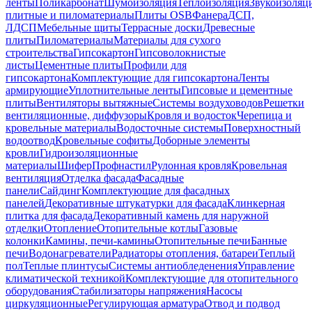
ленты
Поликарбонат
Шумоизоляция
Теплоизоляция
Звукоизоляц
плитные и пиломатериалы
Плиты OSB
Фанера
ДСП,
ЛДСП
Мебельные щиты
Террасные доски
Древесные
плиты
Пиломатериалы
Материалы для сухого
строительства
Гипсокартон
Гипсоволокнистые
листы
Цементные плиты
Профили для
гипсокартона
Комплектующие для гипсокартона
Ленты
армирующие
Уплотнительные ленты
Гипсовые и цементные
плиты
Вентиляторы вытяжные
Системы воздуховодов
Решетки
вентиляционные, диффузоры
Кровля и водосток
Черепица и
кровельные материалы
Водосточные системы
Поверхностный
водоотвод
Кровельные софиты
Доборные элементы
кровли
Гидроизоляционные
материалы
Шифер
Профнастил
Рулонная кровля
Кровельная
вентиляция
Отделка фасада
Фасадные
панели
Сайдинг
Комплектующие для фасадных
панелей
Декоративные штукатурки для фасада
Клинкерная
плитка для фасада
Декоративный камень для наружной
отделки
Отопление
Отопительные котлы
Газовые
колонки
Камины, печи-камины
Отопительные печи
Банные
печи
Водонагреватели
Радиаторы отопления, батареи
Теплый
пол
Теплые плинтусы
Системы антиобледенения
Управление
климатической техникой
Комплектующие для отопительного
оборудования
Стабилизаторы напряжения
Насосы
циркуляционные
Регулирующая арматура
Отвод и подвод