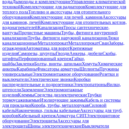
воды
Дымоходы и комплектующие
Управление климатической
техникой
Комплектующие для радиаторов
Комплектующие для
теплого пола
Топливо и аксессуары для отопительного
оборудования
Комплектующие для печей, каминов
Аксессуары
для каминов, печей
Комплектующие для отопительных котлов,
водонагревателей
Канализация
Тросы сантехнические,
вантузы
Прочистные машины
Трубы, фитинги внутренней
канализации
Трубы, фитинги наружной канализации
Люки
канализационные
Металлопрокат
Металлопрокат
Сваи
Заборы,
ограждения
Автоматика для ворот
Крепежные
изделия
Саморезы, шурупы
Гвозди
Анкеры, дюбели
Скобы,
штифты
Перфорированный крепеж
Гайки,
шайбы
Заклепки
Болты, винты, шпильки
Хомуты
Химические
анкеры
Карабины
Фиксаторы арматуры
Шплинты
Пружины
универсальные
Электромонтажное оборудование
Розетки и
выключатели
Электрические звонки
Коробки
распределительные и подрозетники
Электропатроны
Вилки,
штепсели
Заземление
Электромонтажные
изделия
Клеммы
Средства диэлектрические
Трубки
термоусаживаемые
Изолирующие зажимы
Кабель и системы
для прокладки
Короба, трубы, металлорукав
Силовой
кабель
Наконечники, гильзы кабельные
Аксессуары для труб,
коробов
Кабельный крепеж
Арматура СИП
Электрощитовое
оборудование
Электрощиты
Аксессуары для
электрощита
Шины электротехнические
Выключатели