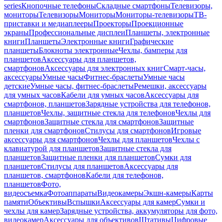
series
Кнопочные телефоны
Складные смартфоны
Телевизоры,
мониторы
Телевизоры
Мониторы
Мониторы-телевизоры
ТВ-
приставки и медиаплееры
Проекторы
Проекционные
экраны
Профессиональные дисплеи
Планшеты, электронные
книги
Планшеты
Электронные книги
Графические
планшеты
Блокноты электронные
Чехлы, бамперы для
планшетов
Аксессуары для планшетов,
смартфонов
Аксессуары для электронных книг
Смарт-часы,
аксессуары
Умные часы
Фитнес-браслеты
Умные часы
детские
Умные часы, фитнес-браслеты
Ремешки, аксессуары
для умных часов
Кабели для умных часов
Аксессуары для
смартфонов, планшетов
Зарядные устройства для телефонов,
планшетов
Чехлы, защитные стекла для телефонов
Чехлы для
смартфонов
Защитные стекла для смартфонов
Защитные
пленки для смартфонов
Стилусы для смартфонов
Игровые
аксессуары для смартфонов
Чехлы для планшетов
Чехлы с
клавиатурой для планшетов
Защитные стекла для
планшетов
Защитные пленки для планшетов
Сумки для
планшетов
Стилусы для планшетов
Аксессуары для
планшетов, смартфонов
Кабели для телефонов,
планшетов
Фото,
видеосъемка
Фотоаппараты
Видеокамеры
Экшн-камеры
Карты
памяти
Объективы
Вспышки
Аксессуары для камер
Сумки и
чехлы для камер
Зарядные устройства, аккумуляторы для фото,
видеокамер
Аксессуары для объективов
Штативы
Цифровые