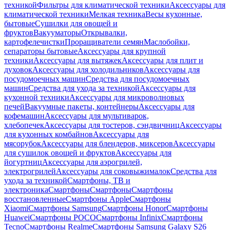
техникой
Фильтры для климатической техники
Аксессуары для
климатической техники
Мелкая техника
Весы кухонные,
бытовые
Сушилки для овощей и
фруктов
Вакууматоры
Открывалки,
картофелечистки
Проращиватели семян
Маслобойки,
сепараторы бытовые
Аксессуары для крупной
техники
Аксессуары для вытяжек
Аксессуары для плит и
духовок
Аксессуары для холодильников
Аксессуары для
посудомоечных машин
Средства для посудомоечных
машин
Средства для ухода за техникой
Аксессуары для
кухонной техники
Аксессуары для микроволновых
печей
Вакуумные пакеты, контейнеры
Аксессуары для
кофемашин
Аксессуары для мультиварок,
хлебопечек
Аксессуары для тостеров, сэндвичниц
Аксессуары
для кухонных комбайнов
Аксессуары для
мясорубок
Аксессуары для блендеров, миксеров
Аксессуары
для сушилок овощей и фруктов
Аксессуары для
йогуртниц
Аксессуары для аэрогрилей,
электрогрилей
Аксессуары для соковыжималок
Средства для
ухода за техникой
Смартфоны, ТВ и
электроника
Смартфоны
Смартфоны
Смартфоны
восстановленные
Смартфоны Apple
Смартфоны
Xiaomi
Смартфоны Samsung
Смартфоны Honor
Смартфоны
Huawei
Смартфоны POCO
Смартфоны Infinix
Смартфоны
Tecno
Смартфоны Realme
Смартфоны Samsung Galaxy S26