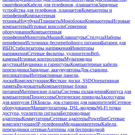
смартфонов
Кабели для телефонов, планшетов
Зарядные
устройства для телефонов, планшетов
Компьютеры и
периферия
Компьютерная
техника
Ноутбуки
Планшеты
Моноблоки
Компьютеры
Игровые
компьютеры
Игровые консоли
Серверное
оборудование
Компьютерная
периферия
Мониторы
Мыши
Клавиатуры
Стилусы
Наборы
периферии
Источники бесперебойного питания
Батареи для
ИБП
Стабилизаторы напряжения
Инверторы
напряжения
Сетевые фильтры, удлинители
Веб-
камеры
Игровые контроллеры
Мультимедиа
акустика
Наушники и гарнитуры
Компьютерные кабели,
переходники
Зарядные, аккумуляторы
Док-станции,
репликаторы
Интерактивные панели,
доски
Комплектующие
Жесткие диски, SSD
Оперативная
память
Видеокарты
Компьютерные блоки
питания
Материнские платы
Системы охлаждения
Корпуса для
компьютеров
Процессоры
Оптические приводы
Аксессуары
для корпусов ПК
Боксы, док-станции для накопителей
Сетевое
оборудование
Маршрутизаторы, DSL-модемы
Wi-Fi точки
доступа, усилители сигнала
Беспроводные
адаптеры
Коммутаторы
Сетевые адаптеры
Powerline
Сетевые
комплектующие
IP-телефония
Медиаконвертеры
Кабели,
переходники сетевые
Антенны для беспроводной
связи
Аксессуары для компьютерной техники
Подставки для