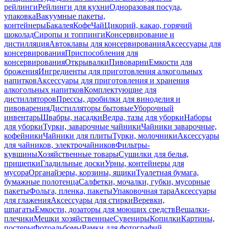
рейлинги
Рейлинги для кухни
Одноразовая посуда,
упаковка
Вакуумные пакеты,
контейнеры
Бакалея
Кофе
Чай
Цикорий, какао, горячий
шоколад
Сиропы и топпинги
Консервирование и
дистилляция
Автоклавы для консервирования
Аксессуары для
консервирования
Приспособления для
консервирования
Открывалки
Пивоварни
Емкости для
брожения
Ингредиенты для приготовления алкогольных
напитков
Аксессуары для приготовления и хранения
алкогольных напитков
Комплектующие для
дистилляторов
Прессы, дробилки для виноделия и
пивоварения
Дистилляторы бытовые
Уборочный
инвентарь
Швабры, насадки
Ведра, тазы для уборки
Наборы
для уборки
Турки, заварочные чайники
Чайники заварочные,
кофейники
Чайники для плиты
Турки, молочники
Аксессуары
для чайников, электрочайников
Фильтры-
кувшины
Хозяйственные товары
Сушилки для белья,
прищепки
Гладильные доски
Урны, контейнеры для
мусора
Органайзеры, корзины, ящики
Туалетная бумага,
бумажные полотенца
Салфетки, мочалки, губки, мусорные
пакеты
Фольга, пленка, пакеты
Упаковочная тара
Аксессуары
для глажения
Аксессуары для стирки
Веревки,
шпагаты
Емкости, дозаторы для моющих средств
Вешалки-
плечики
Мешки хозяйственные
Сувениры
Копилки
Картины,
постеры
Фотоальбомы
Рамки для фотографий,