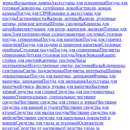
зеркал
Кольцевые лампы
Аксессуары для освещения
Посуда для
готовки
Сковороды, сотейники, воки
Кастрюли, ковши,
казаны
Посуда для СВЧ
Крышки и аксессуары для
посуды
Гастроемкости
Жалюзи, шторы
Жалюзи, рулонные
шторы, римские шторы
Шторы, гардины
Карнизы для
штор
Комплектующие для штор, карнизов, жалюзи
Пленки для
окон
Электроприводные солнцезащитные системы
Столовая
посуда, сервировка
Посуда для напитков
Посуда для горячих
напитков
Посуда для подачи и хранения напитков
Столовые
приборы
Столовая посуда
Посуда для сервировки
Предметы
сервировки
Детская столовая посуда
Декор
Зеркала
Кашпо,
стойки для цветов
Картины, постеры
Часы
интерьерные
Искусственные цветы, растения
Вазы
Ключницы,
газетницы
Свечи, подсвечники
Предметы интерьера
Ширмы
декоративные
Посуда для выпечки, запекания
Формы для
выпечки, запекания
Посуда для запекания
Аксессуары для
выпечки
Бумага, фольга, рукава для выпечки
Бытовая
химия
Средства для стирки
Средства для посудомоечных
машин
Универсальные, специальные чистящие
средства
Чистящие средства для стекол и зеркал
Чистящие
средства для ванной и туалета
Чистящие средства для
кухни
Средства для мытья посуды
Чистящие средства для
мебели
Чистящие средства для напольных покрытий и
ковров
Средства для ухода за техникой
Освежители
воздуха
Средства от насекомых
Средства ухода за