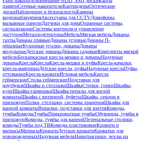
Flash накопители
Внешние HDD, SSD диски
Карты
памяти
Сетевые накопители
Картридеры
Оптические
диски
Наблюдение и безопасность
Камеры
видеонаблюдения
Аксессуары для CCTV
Домофоны,
вызывные панели
Датчики для дома
Охранные системы,
сигнализации
Системы контроля и управления
доступом
Металлодетекторы
Мебель
Мягкая мебель
Диваны,
тахты
Диваны прямые
Диваны угловые
Диваны П-
образные
Кухонные уголки, диваны
Диваны
модульные
Детские диваны
Диваны садовые
Комплекты мягкой
мебели
Бескаркасные кресла-мешки и диваны
Надувные
диваны
Кресла
Кресла
Кресла-мешки и пуфы
Кресла-качалки,
кресла-маятники
Детские кресла, пуфы
Надувные кресла
Пуфы,
оттоманки
Кресла-кровати
Игровая мебель
Кресла
геймерские
Столы геймерские
Подставки для
ноутбуков
Шкафы и стеллажи
Шкафы
Стенки, горки
Шкафы-
купе
Шкафы-гармошки
Шкафы-пеналы для жилой
комнаты
Шкафы с витриной, буфеты
Шкафы, секции в
прихожую
Полки, стеллажи, системы хранения
Шкафы для
ванной комнаты
Вешалки, подставки для зонтов
Комоды,
тумбы
Комоды
Тумбы
Прикроватные тумбы
Обувницы, тумбы в
прихожую
Комоды, тумбы для ванной
Пеленальные столики,
комоды
Тумбы под ТВ
Комоды пластиковые
Кровати и
матрасы
Матрасы
Кровати
Детские кровати
Кроватки для
новорожденных
Надувная мебель
Наматрасники, чехлы на