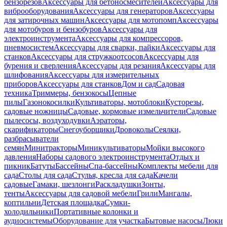
бензорезов
Аксессуары для бетоносмесителей
Аксессуары для
виброоборудования
Аксессуары для генераторов
Аксессуары
для затирочных машин
Аксессуары для мотопомп
Аксессуары
для мотобуров и бензобуров
Аксессуары для
электроинструмента
Аксессуары для компрессоров,
пневмосистем
Аксессуары для сварки, пайки
Аксессуары для
станков
Аксессуары для стружкоотсосов
Аксессуары для
бурения и сверления
Аксессуары для резания
Аксессуары для
шлифования
Аксессуары для измерительных
приборов
Аксессуары для станков
Дом и сад
Садовая
техника
Триммеры, бензокосы
Цепные
пилы
Газонокосилки
Культиваторы, мотоблоки
Кусторезы,
садовые ножницы
Садовые, кормовые измельчители
Садовые
пылесосы, воздуходувки
Аэраторы,
скарификаторы
Снегоуборщики
Дровоколы
Сеялки,
разбрасыватели
семян
Минитракторы
Миникультиваторы
Мойки высокого
давления
Наборы садового электроинструмента
Отдых и
пикник
Батуты
Бассейны
Спа-бассейны
Комплекты мебели для
сада
Столы для сада
Стулья, кресла для сада
Качели
садовые
Гамаки, шезлонги
Раскладушки
Зонты,
тенты
Аксессуары для садовой мебели
Грили
Мангалы,
коптильни
Детская площадка
Сумки-
холодильники
Портативные колонки и
аудиосистемы
Оборудование для участка
Бытовые насосы
Люки