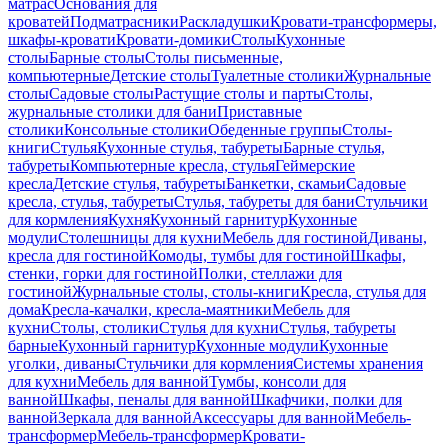
матрас
Основания для
кроватей
Подматрасники
Раскладушки
Кровати-трансформеры,
шкафы-кровати
Кровати-домики
Столы
Кухонные
столы
Барные столы
Столы письменные,
компьютерные
Детские столы
Туалетные столики
Журнальные
столы
Садовые столы
Растущие столы и парты
Столы,
журнальные столики для бани
Приставные
столики
Консольные столики
Обеденные группы
Столы-
книги
Стулья
Кухонные стулья, табуреты
Барные стулья,
табуреты
Компьютерные кресла, стулья
Геймерские
кресла
Детские стулья, табуреты
Банкетки, скамьи
Садовые
кресла, стулья, табуреты
Стулья, табуреты для бани
Стульчики
для кормления
Кухня
Кухонный гарнитур
Кухонные
модули
Столешницы для кухни
Мебель для гостиной
Диваны,
кресла для гостиной
Комоды, тумбы для гостиной
Шкафы,
стенки, горки для гостиной
Полки, стеллажи для
гостиной
Журнальные столы, столы-книги
Кресла, стулья для
дома
Кресла-качалки, кресла-маятники
Мебель для
кухни
Столы, столики
Стулья для кухни
Стулья, табуреты
барные
Кухонный гарнитур
Кухонные модули
Кухонные
уголки, диваны
Стульчики для кормления
Системы хранения
для кухни
Мебель для ванной
Тумбы, консоли для
ванной
Шкафы, пеналы для ванной
Шкафчики, полки для
ванной
Зеркала для ванной
Аксессуары для ванной
Мебель-
трансформер
Мебель-трансформер
Кровати-