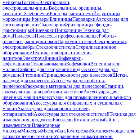
мейкеры
Тостеры
Электрогрили,
электрошашлычницы
Вафельницы, орешницы,
кексницы
Хлебопечки
Ростеры, мини-печи
Йогуртницы,
мороженицы
Фризеры
Блинницы
Пароварки
Автоклавы для
консервирования
Сыроварни
Фритюрницы, фондю-
фритюрницы
Яйцеварки
Попкорницы
Техника для
дома
Пылесосы
Пылесосы профессиональные
Роботы-
пылесосы, мойщики окон
Пароочистители
Электровеники,
электрошвабры
Стеклоочистители
Стерилизационное
оборудование
Техника для приготовления
напитков
Электрочайники
Кофеварки,
кофемашины
Соковыжималки
Кофемолки
Вспениватели
молока
Сифоны для газирования воды
Аксессуары для
домашней техники
Принадлежности для пылесосов
Щетки,
насадки для пылесосов
Аксессуары для роботов-
пылесосов
Расходные материалы для пылесосов
Станции,
аккумуляторы для роботов-пылесосов
Аксессуары для
швейных машин
Аксессуары для промышленного швейного
оборудования
Аксессуары для стиральных и сушильных
машин
Аксессуары для пароочистителей,
отпаривателей
Аксессуары для стеклоочистителей
Техника для
измельчения продуктов
Блендеры
Кухонные комбайны,
измельчители
Планетарные
миксеры
Миксеры
Мясорубки
Ломтерезки
Комплектующие для
климатической техники
Управление климатической