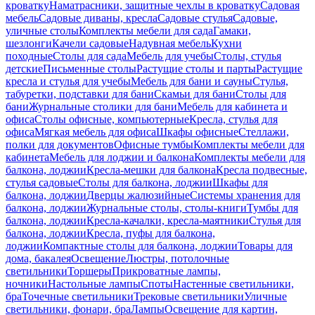
кроватку
Наматрасники, защитные чехлы в кроватку
Садовая
мебель
Садовые диваны, кресла
Садовые стулья
Садовые,
уличные столы
Комплекты мебели для сада
Гамаки,
шезлонги
Качели садовые
Надувная мебель
Кухни
походные
Столы для сада
Мебель для учебы
Столы, стулья
детские
Письменные столы
Растущие столы и парты
Растущие
кресла и стулья для учебы
Мебель для бани и сауны
Стулья,
табуретки, подставки для бани
Скамьи для бани
Столы для
бани
Журнальные столики для бани
Мебель для кабинета и
офиса
Столы офисные, компьютерные
Кресла, стулья для
офиса
Мягкая мебель для офиса
Шкафы офисные
Стеллажи,
полки для документов
Офисные тумбы
Комплекты мебели для
кабинета
Мебель для лоджии и балкона
Комплекты мебели для
балкона, лоджии
Кресла-мешки для балкона
Кресла подвесные,
стулья садовые
Столы для балкона, лоджии
Шкафы для
балкона, лоджии
Дверцы жалюзийные
Системы хранения для
балкона, лоджии
Журнальные столы, столы-книги
Тумбы для
балкона, лоджии
Кресла-качалки, кресла-маятники
Стулья для
балкона, лоджии
Кресла, пуфы для балкона,
лоджии
Компактные столы для балкона, лоджии
Товары для
дома, бакалея
Освещение
Люстры, потолочные
светильники
Торшеры
Прикроватные лампы,
ночники
Настольные лампы
Споты
Настенные светильники,
бра
Точечные светильники
Трековые светильники
Уличные
светильники, фонари, бра
Лампы
Освещение для картин,