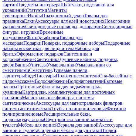
картин
Предметы интерьера
Шкатулки, подставки для
украшений
Статуэтки
Магниты
сувенирные
Иконы
Праздничный декор
Товары для
праздника
Елки
Аксессуары для елей новогодних
Новогодние
украшения
Светодиодные гирлянды, декорации
Светодиодные
фигуры, игрушки
Временные
татуировки
Фотобутафория
Товары для
маскарада
Подарки
Подарки, подарочные наборы
Подарочные
наборы косметики для лица и тела
Наборы для
бритья
Оформление подарков
Сантехника и
водоснабжение
Сантехника
Душевые кабины, поддоны,
двери
Ванны
Унитазы
Умывальники
Умывальники со
смесителями
Смесители
Душевые панели,
гарнитуры
Биде
Писсуары
Полотенцесушители
Спа-бассейны с
гидромассажем
Водоснабжение
Водонагреватели
Бытовые
насосы
Проточные фильтры для воды
Фильтры-
кувшины
Картриджи, комплектующие для проточных
фильтров
Магистральные фильтры, системы
сантехнические
Аксессуары для магистральных фильтров,
систем сантехнических
Трубы полипропиленовые
Фитинги
полипропиленовые
Расширительные баки,
гидроаккумуляторы
Обустройство ванной комнаты и
туалета
Мебель для ванной
Зеркала для ванной
Аксессуары для
ванной и туалета
Сиденья и чехлы для унитаза
Шторки,
карнизы для ванны
Стеклянные, пластиковые шторки для