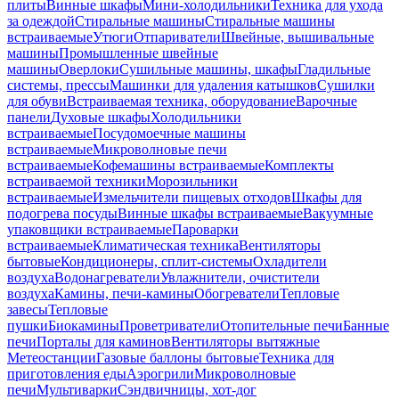
плиты
Винные шкафы
Мини-холодильники
Техника для ухода
за одеждой
Стиральные машины
Стиральные машины
встраиваемые
Утюги
Отпариватели
Швейные, вышивальные
машины
Промышленные швейные
машины
Оверлоки
Сушильные машины, шкафы
Гладильные
системы, прессы
Машинки для удаления катышков
Сушилки
для обуви
Встраиваемая техника, оборудование
Варочные
панели
Духовые шкафы
Холодильники
встраиваемые
Посудомоечные машины
встраиваемые
Микроволновые печи
встраиваемые
Кофемашины встраиваемые
Комплекты
встраиваемой техники
Морозильники
встраиваемые
Измельчители пищевых отходов
Шкафы для
подогрева посуды
Винные шкафы встраиваемые
Вакуумные
упаковщики встраиваемые
Пароварки
встраиваемые
Климатическая техника
Вентиляторы
бытовые
Кондиционеры, сплит-системы
Охладители
воздуха
Водонагреватели
Увлажнители, очистители
воздуха
Камины, печи-камины
Обогреватели
Тепловые
завесы
Тепловые
пушки
Биокамины
Проветриватели
Отопительные печи
Банные
печи
Порталы для каминов
Вентиляторы вытяжные
Метеостанции
Газовые баллоны бытовые
Техника для
приготовления еды
Аэрогрили
Микроволновые
печи
Мультиварки
Сэндвичницы, хот-дог