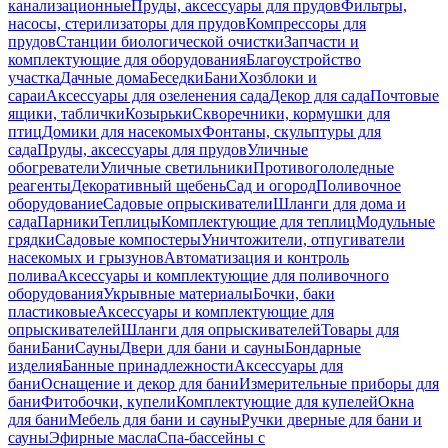
канализационные
Пруды, аксессуары для прудов
Фильтры,
насосы, стерилизаторы для прудов
Компрессоры для
прудов
Станции биологической очистки
Запчасти и
комплектующие для оборудования
Благоустройство
участка
Дачные дома
Беседки
Бани
Хозблоки и
сараи
Аксессуары для озеленения сада
Декор для сада
Почтовые
ящики, таблички
Козырьки
Скворечники, кормушки для
птиц
Домики для насекомых
Фонтаны, скульптуры для
сада
Пруды, аксессуары для прудов
Уличные
обогреватели
Уличные светильники
Противогололедные
реагенты
Декоративный щебень
Сад и огород
Поливочное
оборудование
Садовые опрыскиватели
Шланги для дома и
сада
Парники
Теплицы
Комплектующие для теплиц
Модульные
грядки
Садовые компостеры
Уничтожители, отпугиватели
насекомых и грызунов
Автоматизация и контроль
полива
Аксессуары и комплектующие для поливочного
оборудования
Укрывные материалы
Бочки, баки
пластиковые
Аксессуары и комплектующие для
опрыскивателей
Шланги для опрыскивателей
Товары для
бани
Бани
Сауны
Двери для бани и сауны
Бондарные
изделия
Банные принадлежности
Аксессуары для
бани
Оснащение и декор для бани
Измерительные приборы для
бани
Фитобочки, купели
Комплектующие для купелей
Окна
для бани
Мебель для бани и сауны
Ручки дверные для бани и
сауны
Эфирные масла
Спа-бассейны с