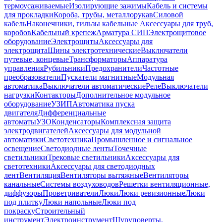
термоусаживаемые
Изолирующие зажимы
Кабель и системы
для прокладки
Короба, трубы, металлорукав
Силовой
кабель
Наконечники, гильзы кабельные
Аксессуары для труб,
коробов
Кабельный крепеж
Арматура СИП
Электрощитовое
оборудование
Электрощиты
Аксессуары для
электрощита
Шины электротехнические
Выключатели
путевые, концевые
Трансформаторы
Аппаратура
управления
Рубильники
Предохранители
Частотные
преобразователи
Пускатели магнитные
Модульная
автоматика
Выключатели автоматические
Реле
Выключатели
нагрузки
Контакторы
Дополнительное модульное
оборудование
УЗИП
Автоматика пуска
двигателя
Дифференциальные
автоматы
УЗО
Конденсаторы
Комплексная защита
электродвигателей
Аксессуары для модульной
автоматики
Светотехника
Промышленное и сигнальное
освещение
Светодиодные ленты
Точечные
светильники
Трековые светильники
Аксессуары для
светотехники
Аксессуары для светодиодных
лент
Вентиляция
Вентиляторы вытяжные
Вентиляторы
канальные
Системы воздуховодов
Решетки вентиляционные,
диффузоры
Проветриватели
Люки
Люки ревизионные
Люки
под плитку
Люки напольные
Люки под
покраску
Строительный
инструмент
Электроинструмент
Шуруповерты,