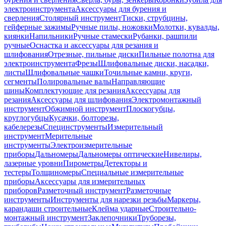
электроинструмента
Аксессуары для бурения и
сверления
Столярный инструмент
Тиски, струбцины,
гейферные зажимы
Ручные пилы, ножовки
Молотки, кувалды,
киянки
Напильники
Ручные стамески
Рубанки, рашпили
ручные
Оснастка и аксессуары для резания и
шлифования
Отрезные, пильные диски
Пильные полотна для
электроинструмента
Фрезы
Шлифовальные диски, насадки,
листы
Шлифовальные чашки
Точильные камни, круги,
сегменты
Полировальные валы
Направляющие
шины
Комплектующие для резания
Аксессуары для
резания
Аксессуары для шлифования
Электромонтажный
инструмент
Обжимной инструмент
Плоскогубцы,
круглогубцы
Кусачки, болторезы,
кабелерезы
Специнструменты
Измерительный
инструмент
Мерительные
инструменты
Электроизмерительные
приборы
Дальномеры
Дальномеры оптические
Нивелиры,
лазерные уровни
Пирометры
Детекторы и
тестеры
Толщиномеры
Специальные измерительные
приборы
Аксессуары для измерительных
приборов
Разметочный инструмент
Разметочные
инструменты
Инструменты для нарезки резьбы
Маркеры,
карандаши строительные
Клейма ударные
Строительно-
монтажный инструмент
Заклепочники
Труборезы,