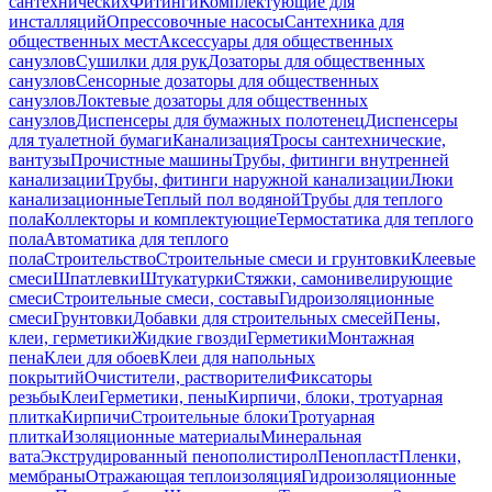
сантехнических
Фитинги
Комплектующие для
инсталляций
Опрессовочные насосы
Сантехника для
общественных мест
Аксессуары для общественных
санузлов
Сушилки для рук
Дозаторы для общественных
санузлов
Сенсорные дозаторы для общественных
санузлов
Локтевые дозаторы для общественных
санузлов
Диспенсеры для бумажных полотенец
Диспенсеры
для туалетной бумаги
Канализация
Тросы сантехнические,
вантузы
Прочистные машины
Трубы, фитинги внутренней
канализации
Трубы, фитинги наружной канализации
Люки
канализационные
Теплый пол водяной
Трубы для теплого
пола
Коллекторы и комплектующие
Термостатика для теплого
пола
Автоматика для теплого
пола
Строительство
Строительные смеси и грунтовки
Клеевые
смеси
Шпатлевки
Штукатурки
Стяжки, самонивелирующие
смеси
Строительные смеси, составы
Гидроизоляционные
смеси
Грунтовки
Добавки для строительных смесей
Пены,
клеи, герметики
Жидкие гвозди
Герметики
Монтажная
пена
Клеи для обоев
Клеи для напольных
покрытий
Очистители, растворители
Фиксаторы
резьбы
Клеи
Герметики, пены
Кирпичи, блоки, тротуарная
плитка
Кирпичи
Строительные блоки
Тротуарная
плитка
Изоляционные материалы
Минеральная
вата
Экструдированный пенополистирол
Пенопласт
Пленки,
мембраны
Отражающая теплоизоляция
Гидроизоляционные