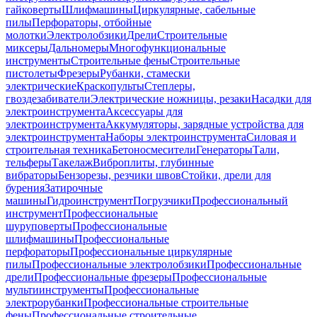
гайковерты
Шлифмашины
Циркулярные, сабельные
пилы
Перфораторы, отбойные
молотки
Электролобзики
Дрели
Строительные
миксеры
Дальномеры
Многофункциональные
инструменты
Строительные фены
Строительные
пистолеты
Фрезеры
Рубанки, стамески
электрические
Краскопульты
Степлеры,
гвоздезабиватели
Электрические ножницы, резаки
Насадки для
электроинструмента
Аксессуары для
электроинструмента
Аккумуляторы, зарядные устройства для
электроинструмента
Наборы электроинструмента
Силовая и
строительная техника
Бетоносмесители
Генераторы
Тали,
тельферы
Такелаж
Виброплиты, глубинные
вибраторы
Бензорезы, резчики швов
Стойки, дрели для
бурения
Затирочные
машины
Гидроинструмент
Погрузчики
Профессиональный
инструмент
Профессиональные
шуруповерты
Профессиональные
шлифмашины
Профессиональные
перфораторы
Профессиональные циркулярные
пилы
Профессиональные электролобзики
Профессиональные
дрели
Профессиональные фрезеры
Профессиональные
мультиинструменты
Профессиональные
электрорубанки
Профессиональные строительные
фены
Профессиональные строительные