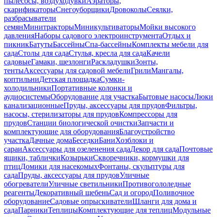
пылесосы, воздуходувки
Аэраторы,
скарификаторы
Снегоуборщики
Дровоколы
Сеялки,
разбрасыватели
семян
Минитракторы
Миникультиваторы
Мойки высокого
давления
Наборы садового электроинструмента
Отдых и
пикник
Батуты
Бассейны
Спа-бассейны
Комплекты мебели для
сада
Столы для сада
Стулья, кресла для сада
Качели
садовые
Гамаки, шезлонги
Раскладушки
Зонты,
тенты
Аксессуары для садовой мебели
Грили
Мангалы,
коптильни
Детская площадка
Сумки-
холодильники
Портативные колонки и
аудиосистемы
Оборудование для участка
Бытовые насосы
Люки
канализационные
Пруды, аксессуары для прудов
Фильтры,
насосы, стерилизаторы для прудов
Компрессоры для
прудов
Станции биологической очистки
Запчасти и
комплектующие для оборудования
Благоустройство
участка
Дачные дома
Беседки
Бани
Хозблоки и
сараи
Аксессуары для озеленения сада
Декор для сада
Почтовые
ящики, таблички
Козырьки
Скворечники, кормушки для
птиц
Домики для насекомых
Фонтаны, скульптуры для
сада
Пруды, аксессуары для прудов
Уличные
обогреватели
Уличные светильники
Противогололедные
реагенты
Декоративный щебень
Сад и огород
Поливочное
оборудование
Садовые опрыскиватели
Шланги для дома и
сада
Парники
Теплицы
Комплектующие для теплиц
Модульные