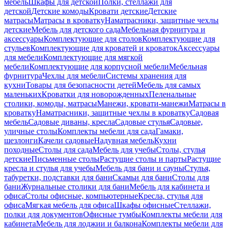
мебель
Шкафы для детской
Полки, стеллажи для
детской
Детские комоды
Кровати детские
Детские
матрасы
Матрасы в кроватку
Наматрасники, защитные чехлы
детские
Мебель для детского сада
Мебельная фурнитура и
аксессуары
Комплектующие для столов
Комплектующие для
стульев
Комплектующие для кроватей и кроваток
Аксессуары
для мебели
Комплектующие для мягкой
мебели
Комплектующие для корпусной мебели
Мебельная
фурнитура
Чехлы для мебели
Системы хранения для
кухни
Товары для безопасности детей
Мебель для самых
маленьких
Кроватки для новорожденных
Пеленальные
столики, комоды, матрасы
Манежи, кровати-манежи
Матрасы в
кроватку
Наматрасники, защитные чехлы в кроватку
Садовая
мебель
Садовые диваны, кресла
Садовые стулья
Садовые,
уличные столы
Комплекты мебели для сада
Гамаки,
шезлонги
Качели садовые
Надувная мебель
Кухни
походные
Столы для сада
Мебель для учебы
Столы, стулья
детские
Письменные столы
Растущие столы и парты
Растущие
кресла и стулья для учебы
Мебель для бани и сауны
Стулья,
табуретки, подставки для бани
Скамьи для бани
Столы для
бани
Журнальные столики для бани
Мебель для кабинета и
офиса
Столы офисные, компьютерные
Кресла, стулья для
офиса
Мягкая мебель для офиса
Шкафы офисные
Стеллажи,
полки для документов
Офисные тумбы
Комплекты мебели для
кабинета
Мебель для лоджии и балкона
Комплекты мебели для