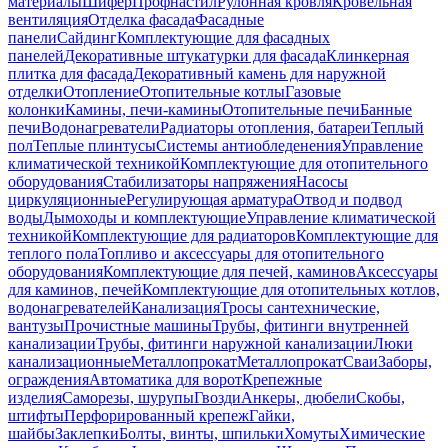
материалы
Шифер
Профнастил
Рулонная кровля
Кровельная
вентиляция
Отделка фасада
Фасадные
панели
Сайдинг
Комплектующие для фасадных
панелей
Декоративные штукатурки для фасада
Клинкерная
плитка для фасада
Декоративный камень для наружной
отделки
Отопление
Отопительные котлы
Газовые
колонки
Камины, печи-камины
Отопительные печи
Банные
печи
Водонагреватели
Радиаторы отопления, батареи
Теплый
пол
Теплые плинтусы
Системы антиобледенения
Управление
климатической техникой
Комплектующие для отопительного
оборудования
Стабилизаторы напряжения
Насосы
циркуляционные
Регулирующая арматура
Отвод и подвод
воды
Дымоходы и комплектующие
Управление климатической
техникой
Комплектующие для радиаторов
Комплектующие для
теплого пола
Топливо и аксессуары для отопительного
оборудования
Комплектующие для печей, каминов
Аксессуары
для каминов, печей
Комплектующие для отопительных котлов,
водонагревателей
Канализация
Тросы сантехнические,
вантузы
Прочистные машины
Трубы, фитинги внутренней
канализации
Трубы, фитинги наружной канализации
Люки
канализационные
Металлопрокат
Металлопрокат
Сваи
Заборы,
ограждения
Автоматика для ворот
Крепежные
изделия
Саморезы, шурупы
Гвозди
Анкеры, дюбели
Скобы,
штифты
Перфорированный крепеж
Гайки,
шайбы
Заклепки
Болты, винты, шпильки
Хомуты
Химические