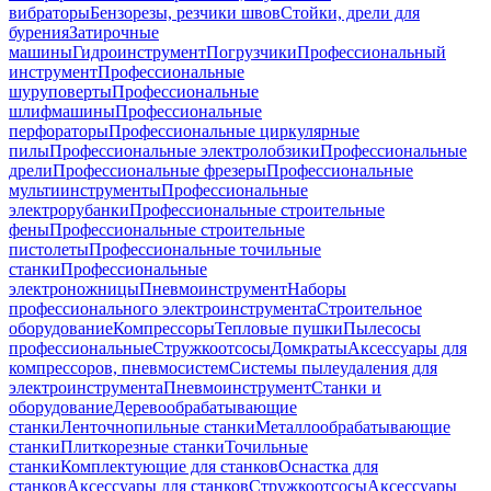
вибраторы
Бензорезы, резчики швов
Стойки, дрели для
бурения
Затирочные
машины
Гидроинструмент
Погрузчики
Профессиональный
инструмент
Профессиональные
шуруповерты
Профессиональные
шлифмашины
Профессиональные
перфораторы
Профессиональные циркулярные
пилы
Профессиональные электролобзики
Профессиональные
дрели
Профессиональные фрезеры
Профессиональные
мультиинструменты
Профессиональные
электрорубанки
Профессиональные строительные
фены
Профессиональные строительные
пистолеты
Профессиональные точильные
станки
Профессиональные
электроножницы
Пневмоинструмент
Наборы
профессионального электроинструмента
Строительное
оборудование
Компрессоры
Тепловые пушки
Пылесосы
профессиональные
Стружкоотсосы
Домкраты
Аксессуары для
компрессоров, пневмосистем
Системы пылеудаления для
электроинструмента
Пневмоинструмент
Станки и
оборудование
Деревообрабатывающие
станки
Ленточнопильные станки
Металлообрабатывающие
станки
Плиткорезные станки
Точильные
станки
Комплектующие для станков
Оснастка для
станков
Аксессуары для станков
Стружкоотсосы
Аксессуары