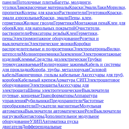
панели
Потолочные плиты
Багеты, молдинги,
уголки
Лакокрасочные материалы
Краски
Эмали
Лаки
Морилки,
пропитки
Колеры для краски
Растворители
Грунтовки
Краски,
эмали аэрозольные
Краски, эмали
Пены, клеи,
герметики
Жидкие гвозди
Герметики
Монтажная пена
Клеи для
обоев
Клеи для напольных покрытий
Очистители,
растворители
Фиксаторы резьбы
Клеи
Герметики,
пены
Электромонтажное оборудование
Розетки и
выключатели
Электрические звонки
Коробки
распределительные и подрозетники
Электропатроны
Вилки,
штепсели
Молниеприемники
Заземление
Электромонтажные
изделия
Клеммы
Средства диэлектрические
Трубки
термоусаживаемые
Изолирующие зажимы
Кабель и системы
для прокладки
Короба, трубы, металлорукав
Силовой
кабель
Наконечники, гильзы кабельные
Аксессуары для труб,
коробов
Кабельный крепеж
Арматура СИП
Электрощитовое
оборудование
Электрощиты
Аксессуары для
электрощита
Шины электротехнические
Выключатели
путевые, концевые
Трансформаторы
Аппаратура
управления
Рубильники
Предохранители
Частотные
преобразователи
Пускатели магнитные
Модульная
автоматика
Выключатели автоматические
Реле
Выключатели
нагрузки
Контакторы
Дополнительное модульное
оборудование
УЗИП
Автоматика пуска
двигателя
Дифференциальные