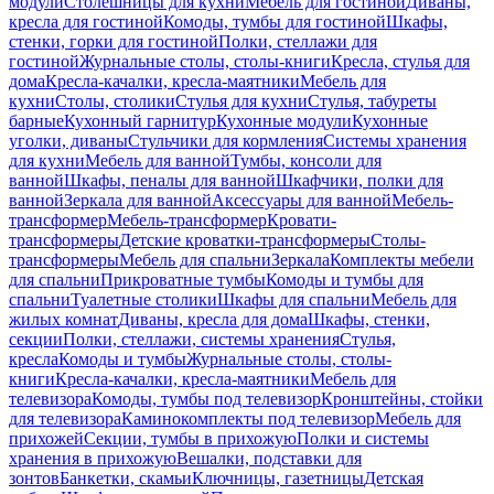
модули
Столешницы для кухни
Мебель для гостиной
Диваны,
кресла для гостиной
Комоды, тумбы для гостиной
Шкафы,
стенки, горки для гостиной
Полки, стеллажи для
гостиной
Журнальные столы, столы-книги
Кресла, стулья для
дома
Кресла-качалки, кресла-маятники
Мебель для
кухни
Столы, столики
Стулья для кухни
Стулья, табуреты
барные
Кухонный гарнитур
Кухонные модули
Кухонные
уголки, диваны
Стульчики для кормления
Системы хранения
для кухни
Мебель для ванной
Тумбы, консоли для
ванной
Шкафы, пеналы для ванной
Шкафчики, полки для
ванной
Зеркала для ванной
Аксессуары для ванной
Мебель-
трансформер
Мебель-трансформер
Кровати-
трансформеры
Детские кроватки-трансформеры
Столы-
трансформеры
Мебель для спальни
Зеркала
Комплекты мебели
для спальни
Прикроватные тумбы
Комоды и тумбы для
спальни
Туалетные столики
Шкафы для спальни
Мебель для
жилых комнат
Диваны, кресла для дома
Шкафы, стенки,
секции
Полки, стеллажи, системы хранения
Стулья,
кресла
Комоды и тумбы
Журнальные столы, столы-
книги
Кресла-качалки, кресла-маятники
Мебель для
телевизора
Комоды, тумбы под телевизор
Кронштейны, стойки
для телевизора
Каминокомплекты под телевизор
Мебель для
прихожей
Секции, тумбы в прихожую
Полки и системы
хранения в прихожую
Вешалки, подставки для
зонтов
Банкетки, скамьи
Ключницы, газетницы
Детская