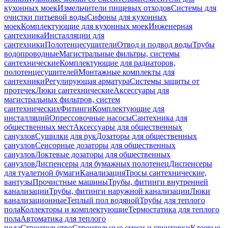
кухонных моек
Измельчители пищевых отходов
Системы для
очистки питьевой воды
Сифоны для кухонных
моек
Комплектующие для кухонных моек
Инженерная
сантехника
Инсталляции для
сантехники
Полотенцесушители
Отвод и подвод воды
Трубы
водопроводные
Магистральные фильтры, системы
сантехнические
Комплектующие для радиаторов,
полотенцесушителей
Монтажные комплекты для
сантехники
Регулирующая арматура
Системы защиты от
протечек
Люки сантехнические
Аксессуары для
магистральных фильтров, систем
сантехнических
Фитинги
Комплектующие для
инсталляций
Опрессовочные насосы
Сантехника для
общественных мест
Аксессуары для общественных
санузлов
Сушилки для рук
Дозаторы для общественных
санузлов
Сенсорные дозаторы для общественных
санузлов
Локтевые дозаторы для общественных
санузлов
Диспенсеры для бумажных полотенец
Диспенсеры
для туалетной бумаги
Канализация
Тросы сантехнические,
вантузы
Прочистные машины
Трубы, фитинги внутренней
канализации
Трубы, фитинги наружной канализации
Люки
канализационные
Теплый пол водяной
Трубы для теплого
пола
Коллекторы и комплектующие
Термостатика для теплого
пола
Автоматика для теплого
пола
Строительство
Строительные смеси и грунтовки
Клеевые