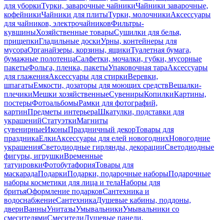
для уборки
Турки, заварочные чайники
Чайники заварочные,
кофейники
Чайники для плиты
Турки, молочники
Аксессуары
для чайников, электрочайников
Фильтры-
кувшины
Хозяйственные товары
Сушилки для белья,
прищепки
Гладильные доски
Урны, контейнеры для
мусора
Органайзеры, корзины, ящики
Туалетная бумага,
бумажные полотенца
Салфетки, мочалки, губки, мусорные
пакеты
Фольга, пленка, пакеты
Упаковочная тара
Аксессуары
для глажения
Аксессуары для стирки
Веревки,
шпагаты
Емкости, дозаторы для моющих средств
Вешалки-
плечики
Мешки хозяйственные
Сувениры
Копилки
Картины,
постеры
Фотоальбомы
Рамки для фотографий,
картин
Предметы интерьера
Шкатулки, подставки для
украшений
Статуэтки
Магниты
сувенирные
Иконы
Праздничный декор
Товары для
праздника
Елки
Аксессуары для елей новогодних
Новогодние
украшения
Светодиодные гирлянды, декорации
Светодиодные
фигуры, игрушки
Временные
татуировки
Фотобутафория
Товары для
маскарада
Подарки
Подарки, подарочные наборы
Подарочные
наборы косметики для лица и тела
Наборы для
бритья
Оформление подарков
Сантехника и
водоснабжение
Сантехника
Душевые кабины, поддоны,
двери
Ванны
Унитазы
Умывальники
Умывальники со
смесителями
Смесители
Душевые панели,