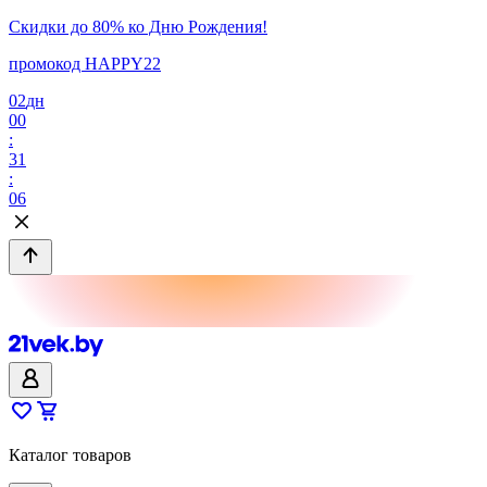
Скидки до 80% ко Дню Рождения!
промокод HAPPY22
02
дн
00
:
31
:
06
Каталог товаров