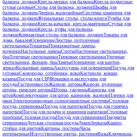
балкона, лоджии
Кресла-мешки для балкона
Кресла подвесные,
стулья садовые
Столы для балкона, лоджии
Шкафы для
балкона, лоджии
Дверцы жалюзийные
Системы хранения для
балкона, лоджии
Журнальные столы, столы-книги
Тумбы для
балкона, лоджии
Кресла-качалки, кресла-маятники
Стулья для
балкона, лоджии
Кресла, пуфы для балкона,
лоджии
Компактные столы для балкона, лоджии
Товары для
дома, бакалея
Освещение
Люстры, потолочные
светильники
Торшеры
Прикроватные лампы,
ночники
Настольные лампы
Споты
Настенные светильники,
бра
Точечные светильники
Трековые светильники
Уличные
светильники, фонари, бра
Лампы
Освещение для картин,
зеркал
Кольцевые лампы
Аксессуары для освещения
Посуда для
готовки
Сковороды, сотейники, воки
Кастрюли, ковши,
казаны
Посуда для СВЧ
Крышки и аксессуары для
посуды
Гастроемкости
Жалюзи, шторы
Жалюзи, рулонные
шторы, римские шторы
Шторы, гардины
Карнизы для
штор
Комплектующие для штор, карнизов, жалюзи
Пленки для
окон
Электроприводные солнцезащитные системы
Столовая
посуда, сервировка
Посуда для напитков
Посуда для горячих
напитков
Посуда для подачи и хранения напитков
Столовые
приборы
Столовая посуда
Посуда для сервировки
Предметы
сервировки
Детская столовая посуда
Декор
Зеркала
Кашпо,
стойки для цветов
Картины, постеры
Часы
интерьерные
Искусственные цветы, растения
Вазы
Ключницы,