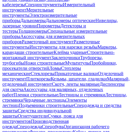
кабелерезы
Специнструменты
Измерительный
инструмент
Мерительные
инструменты
Электроизмерительные
приборы
Дальномеры
Дальномеры оптические
Нивелиры,
лазерные уровни
Пирометры
Детекторы и
тестеры
Толщиномеры
Специальные измерительные
приборы
Аксессуары для измерительных
приборов
Разметочный инструмент
Разметочные
инструменты
Инструменты для нарезки резьбы
Маркеры,
карандаши строительные
Клейма ударные
Строительно-
монтажный инструмент
Заклепочники
Труборезы,
трубогибы
Ножи строительные
Мультитулы
Пробойники,
просекатели отверстий
Ломы
Степлеры
механические
Стеклорезы
Прикаточные валики
Отделочный
инструмент
Плиткорезы
Кельмы, шпатели, гладилки
Малярный,
отделочный инструмент
Скотч, ленты малярные
Диспенсеры
для скотча
Аксессуары для малярных, отделочных
работ
Пленки строительные
Лестницы и стремянки
Лестницы,
стремянки
Чердачные лестницы
Элементы
лестниц
Подъемники строительные
Спецодежда и средства
защиты
Средства индивидуальной
защиты
Огнетушители
Сумки, пояса для
инструментов
Производственная
одежда
Спецодежда
Спецобувь
Организация рабочего
пространства
Фонари, прожекторы
Кейсы, ящики для