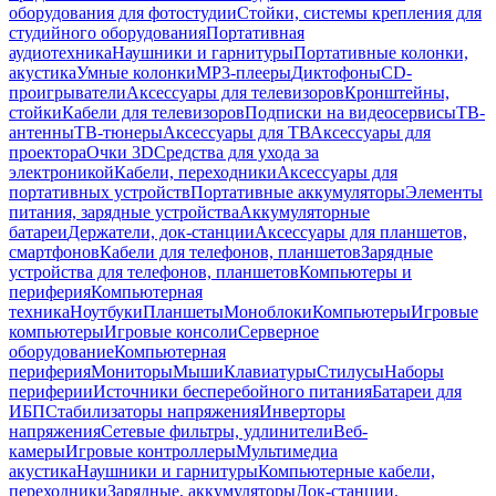
оборудования для фотостудии
Стойки, системы крепления для
студийного оборудования
Портативная
аудиотехника
Наушники и гарнитуры
Портативные колонки,
акустика
Умные колонки
MP3-плееры
Диктофоны
CD-
проигрыватели
Аксессуары для телевизоров
Кронштейны,
стойки
Кабели для телевизоров
Подписки на видеосервисы
ТВ-
антенны
ТВ-тюнеры
Аксессуары для ТВ
Аксессуары для
проектора
Очки 3D
Средства для ухода за
электроникой
Кабели, переходники
Аксессуары для
портативных устройств
Портативные аккумуляторы
Элементы
питания, зарядные устройства
Аккумуляторные
батареи
Держатели, док-станции
Аксессуары для планшетов,
смартфонов
Кабели для телефонов, планшетов
Зарядные
устройства для телефонов, планшетов
Компьютеры и
периферия
Компьютерная
техника
Ноутбуки
Планшеты
Моноблоки
Компьютеры
Игровые
компьютеры
Игровые консоли
Серверное
оборудование
Компьютерная
периферия
Мониторы
Мыши
Клавиатуры
Стилусы
Наборы
периферии
Источники бесперебойного питания
Батареи для
ИБП
Стабилизаторы напряжения
Инверторы
напряжения
Сетевые фильтры, удлинители
Веб-
камеры
Игровые контроллеры
Мультимедиа
акустика
Наушники и гарнитуры
Компьютерные кабели,
переходники
Зарядные, аккумуляторы
Док-станции,