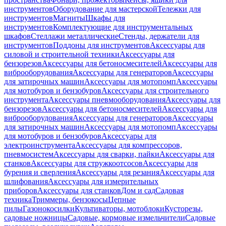
инструментов
Оборудование для мастерской
Тележки для
инструментов
Магниты
Шкафы для
инструментов
Комплектующие для инструментальных
шкафов
Стеллажи металлические
Стенды, держатели для
инструментов
Поддоны для инструментов
Аксессуары для
силовой и строительной техники
Аксессуары для
бензорезов
Аксессуары для бетоносмесителей
Аксессуары для
виброоборудования
Аксессуары для генераторов
Аксессуары
для затирочных машин
Аксессуары для мотопомп
Аксессуары
для мотобуров и бензобуров
Аксессуары для строительного
инструмента
Аксессуары пневмооборудования
Аксессуары для
бензорезов
Аксессуары для бетоносмесителей
Аксессуары для
виброоборудования
Аксессуары для генераторов
Аксессуары
для затирочных машин
Аксессуары для мотопомп
Аксессуары
для мотобуров и бензобуров
Аксессуары для
электроинструмента
Аксессуары для компрессоров,
пневмосистем
Аксессуары для сварки, пайки
Аксессуары для
станков
Аксессуары для стружкоотсосов
Аксессуары для
бурения и сверления
Аксессуары для резания
Аксессуары для
шлифования
Аксессуары для измерительных
приборов
Аксессуары для станков
Дом и сад
Садовая
техника
Триммеры, бензокосы
Цепные
пилы
Газонокосилки
Культиваторы, мотоблоки
Кусторезы,
садовые ножницы
Садовые, кормовые измельчители
Садовые