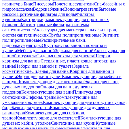
гарнитуры
Биде
Писсуары
Полотенцесушители
Спа-бассейны с
гидромассажем
Водоснабжение
Водонагреватели
Бытовые
насосы
Проточные фильтры для воды
Фильтры-
кувшины
Картриджи, комплектующие для проточных
фильтров
Магистральные фильтры, системы
сантехнические
Аксессуары для магистральных фильтров,
систем сантехнических
Трубы полипропиленовые
Фитинги
полипропиленовые
Расширительные баки,
гидроаккумуляторы
Обустройство ванной комнаты и
туалета
Мебель для ванной
Зеркала для ванной
Аксессуары для
ванной и туалета
Сиденья и чехлы для унитаза
Шторки,
карнизы для ванны
Стеклянные, пластиковые шторки для
ванны
Наборы для ванной и туалета
Зеркала
косметические
Сиденья для ванны
Коврики для ванной и
туалета
Экран-дверки в туалет
Комплектующие для мебели в
ванную
Комплектующие для сантехники
Экраны для ванн,
душевых поддонов
Опоры для ванн, душевых
поддонов
Комплектующие для ванн
Плинтусы для
сантехники
Сифоны, трапы
Комплектующие для
умывальников, моек
Комплектующие для унитазов, писсуаров,
биде
Бачки для унитазов
Комплектующие для душевых
гарнитуров
Комплектующие для сифонов,
трапов
Комплектующие для смесителей
Комплектующие для
душевых кабин, уголков
Сантехника для кухни
Кухонные
мойки
Кухонные мойки со смесителями
Смесители для