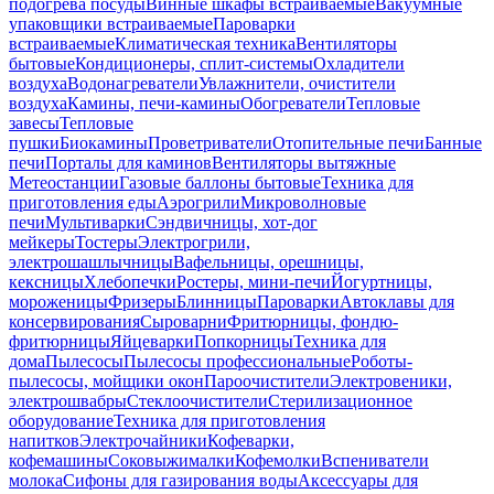
подогрева посуды
Винные шкафы встраиваемые
Вакуумные
упаковщики встраиваемые
Пароварки
встраиваемые
Климатическая техника
Вентиляторы
бытовые
Кондиционеры, сплит-системы
Охладители
воздуха
Водонагреватели
Увлажнители, очистители
воздуха
Камины, печи-камины
Обогреватели
Тепловые
завесы
Тепловые
пушки
Биокамины
Проветриватели
Отопительные печи
Банные
печи
Порталы для каминов
Вентиляторы вытяжные
Метеостанции
Газовые баллоны бытовые
Техника для
приготовления еды
Аэрогрили
Микроволновые
печи
Мультиварки
Сэндвичницы, хот-дог
мейкеры
Тостеры
Электрогрили,
электрошашлычницы
Вафельницы, орешницы,
кексницы
Хлебопечки
Ростеры, мини-печи
Йогуртницы,
мороженицы
Фризеры
Блинницы
Пароварки
Автоклавы для
консервирования
Сыроварни
Фритюрницы, фондю-
фритюрницы
Яйцеварки
Попкорницы
Техника для
дома
Пылесосы
Пылесосы профессиональные
Роботы-
пылесосы, мойщики окон
Пароочистители
Электровеники,
электрошвабры
Стеклоочистители
Стерилизационное
оборудование
Техника для приготовления
напитков
Электрочайники
Кофеварки,
кофемашины
Соковыжималки
Кофемолки
Вспениватели
молока
Сифоны для газирования воды
Аксессуары для