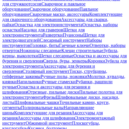
для стружкоотсосов
Сварочное и паяльное
оборудование
Сварочное оборудование
Паяльное
оборудование
Сварочные маски, аксессуары
Комплектующие
для сварочного оборудования
Аксессуары для сварки,
пайки
Оснастка для электроинструмента
Оснастка, наборы
оснастки
Насадки для граверов
Щетки для
электроинструмента
Развертки
Пуансоны
Щетки для
электродвигателей
Слесарный инструмент
Наборы
инструментов
Головки, биты
Гаечные ключи
Отвертки, наборы
отверток
Ножницы слесарные
Клещи строительные
Зубила,
керны, выколотки
Щетки слесарные
Оснастка и аксессуары для
бурения и сверления
Сверла, буры, зенкеры
Коронки
Зубила для
электроинструмента
Аксессуары для бурения и
сверления
Столярный инструмент
Тиски, струбцины,
гейферные зажимы
Ручные пилы, ножовки
Молотки, кувалды,
киянки
Напильники
Ручные стамески
Рубанки, рашпили
ручные
Оснастка и аксессуары для резания и
шлифования
Отрезные, пильные диски
Пильные полотна для
электроинструмента
Фрезы
Шлифовальные диски, насадки,
листы
Шлифовальные чашки
Точильные камни, круги,
сегменты
Полировальные валы
Направляющие
шины
Комплектующие для резания
Аксессуары для
резания
Аксессуары для шлифования
Электромонтажный
инструмент
Обжимной инструмент
Плоскогубцы,
круглогубцы
Кусачки, болторезы,