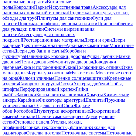
напольные покрытия
Виниловые
полы
Ковролин
Паркет
Искусственная трава
Аксессуары для
напольных покрытий и плитки
Подложка
Плинтусы, уголки,
обводы для труб
Плинтусы для сантехники
Фуги для
плитки
Порожки, профили для пола и плитки
Приспособления
для укладки плитки
Системы выравнивания
плитки
Аксессуары для напольных
покрытий
Реставрационные материалы
Двери и арки
Двери
входные
Двери межкомнатные
Арки межкомнатные
Москитные
сетки
Двери для бани и сауны
Коробки и
фурнитура
Наличники, коробки, доборы
Ручки дверные
Замки
дверные
Петли дверные
Фурнитура дверная
Доводчики
дверные
Окна и подоконники
Окна
Подоконники, отливы
Окна
мансардные
Фурнитура оконная
Мягкие окна
Москитные сетки
на окна
Жалюзи уличные
Пленки солнцезащитные
Крепежные
изделия
Саморезы, шурупы
Гвозди
Анкеры, дюбели
Скобы,
штифты
Перфорированный крепеж
Гайки,
шайбы
Заклепки
Болты, винты, шпильки
Хомуты
Химические
анкеры
Карабины
Фиксаторы арматуры
Шплинты
Пружины
универсальные
Отделка стен
Обои
Жидкие
обои
Фотообои
Штукатурки декоративные
Декоративный
камень
Скинали
Пленки самоклеящиеся
Армирующие
сетки
Стеновые панели
Уголки, маяки,
профили
Вагонка
Стеклохолсты, флизелин
Экраны для
радиаторов
Отделка потолка
Потолочные системы
Потолочные