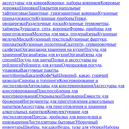
аксессуары для ковров
Коврики, наборы ковриков
Ковровые
дорожки
Циновки
Покрытия напольные
тафтинговые
Защитные, грязезащитные коврики
Кухонные
принадлежности
Кухонные приборы
Терки,
овощерезки
Разделочные доски
Кухонные термометры,
таймеры
Дуршлаги, сита, воронки
Формы, приборы для
приготовления
Молотки для мяса, тендерайзеры
Кухонные
мелочи
Миски
Кухонный текстиль
Кухонные фартуки,
прихватки
Кухонные полотенца
Скатерти, сервировочные
салфетки
Организация хранения на кухне
Посуда для
хранения
Органайзеры для кухни
Органайзеры для
специй
Посуда для ланча
Полки и аксессуары на
рейлинги
Рейлинги для кухни
Одноразовая посуда,
упаковка
Вакуумные пакеты,
контейнеры
Бакалея
Кофе
Чай
Цикорий, какао, горячий
шоколад
Сиропы и топпинги
Консервирование и
дистилляция
Автоклавы для консервирования
Аксессуары для
консервирования
Приспособления для
консервирования
Открывалки
Пивоварни
Емкости для
брожения
Ингредиенты для приготовления алкогольных
напитков
Аксессуары для приготовления и хранения
алкогольных напитков
Комплектующие для
дистилляторов
Прессы, дробилки для виноделия и
пивоварения
Дистилляторы бытовые
Уборочный
инвентарь
Швабры, насадки
Ведра, тазы для уборки
Наборы