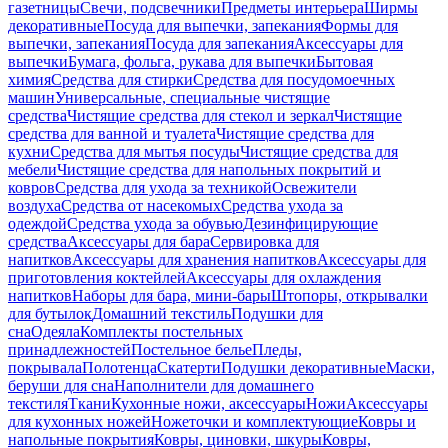
газетницы
Свечи, подсвечники
Предметы интерьера
Ширмы
декоративные
Посуда для выпечки, запекания
Формы для
выпечки, запекания
Посуда для запекания
Аксессуары для
выпечки
Бумага, фольга, рукава для выпечки
Бытовая
химия
Средства для стирки
Средства для посудомоечных
машин
Универсальные, специальные чистящие
средства
Чистящие средства для стекол и зеркал
Чистящие
средства для ванной и туалета
Чистящие средства для
кухни
Средства для мытья посуды
Чистящие средства для
мебели
Чистящие средства для напольных покрытий и
ковров
Средства для ухода за техникой
Освежители
воздуха
Средства от насекомых
Средства ухода за
одеждой
Средства ухода за обувью
Дезинфицирующие
средства
Аксессуары для бара
Сервировка для
напитков
Аксессуары для хранения напитков
Аксессуары для
приготовления коктейлей
Аксессуары для охлаждения
напитков
Наборы для бара, мини-бары
Штопоры, открывалки
для бутылок
Домашний текстиль
Подушки для
сна
Одеяла
Комплекты постельных
принадлежностей
Постельное белье
Пледы,
покрывала
Полотенца
Скатерти
Подушки декоративные
Маски,
беруши для сна
Наполнители для домашнего
текстиля
Ткани
Кухонные ножи, аксессуары
Ножи
Аксессуары
для кухонных ножей
Ножеточки и комплектующие
Ковры и
напольные покрытия
Ковры, циновки, шкуры
Ковры,