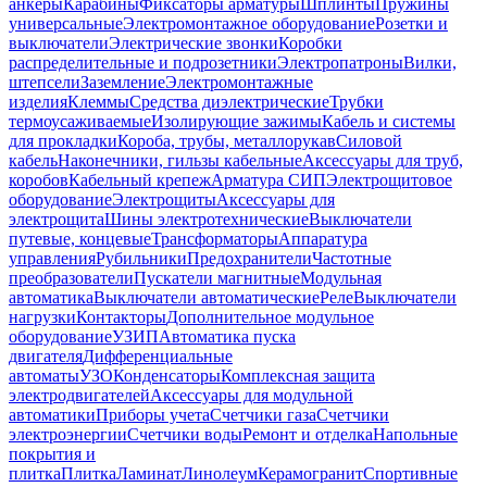
анкеры
Карабины
Фиксаторы арматуры
Шплинты
Пружины
универсальные
Электромонтажное оборудование
Розетки и
выключатели
Электрические звонки
Коробки
распределительные и подрозетники
Электропатроны
Вилки,
штепсели
Заземление
Электромонтажные
изделия
Клеммы
Средства диэлектрические
Трубки
термоусаживаемые
Изолирующие зажимы
Кабель и системы
для прокладки
Короба, трубы, металлорукав
Силовой
кабель
Наконечники, гильзы кабельные
Аксессуары для труб,
коробов
Кабельный крепеж
Арматура СИП
Электрощитовое
оборудование
Электрощиты
Аксессуары для
электрощита
Шины электротехнические
Выключатели
путевые, концевые
Трансформаторы
Аппаратура
управления
Рубильники
Предохранители
Частотные
преобразователи
Пускатели магнитные
Модульная
автоматика
Выключатели автоматические
Реле
Выключатели
нагрузки
Контакторы
Дополнительное модульное
оборудование
УЗИП
Автоматика пуска
двигателя
Дифференциальные
автоматы
УЗО
Конденсаторы
Комплексная защита
электродвигателей
Аксессуары для модульной
автоматики
Приборы учета
Счетчики газа
Счетчики
электроэнергии
Счетчики воды
Ремонт и отделка
Напольные
покрытия и
плитка
Плитка
Ламинат
Линолеум
Керамогранит
Спортивные