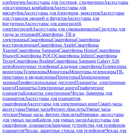
хлебопечек
Аксессуары для тостеров, сэндвичниц
Аксессуары
для кухонных комбайнов
Аксессуары для
мясорубок
Аксессуары для блендеров, миксеров
Аксессуары
для сушилок овощей и фруктов
Аксессуары для
йогуртниц
Аксессуары для аэрогрилей,
электрогрилей
Аксессуары для соковыжималок
Средства для
ухода за техникой
Смартфоны, ТВ и
электроника
Смартфоны
Смартфоны
Смартфоны
восстановленные
Смартфоны Apple
Смартфоны
Xiaomi
Смартфоны Samsung
Смартфоны Honor
Смартфоны
Huawei
Смартфоны POCO
Смартфоны Infinix
Смартфоны
Tecno
Смартфоны Realme
Смартфоны Samsung Galaxy S26
series
Кнопочные телефоны
Складные смартфоны
Телевизоры,
мониторы
Телевизоры
Мониторы
Мониторы-телевизоры
ТВ-
приставки и медиаплееры
Проекторы
Проекционные
экраны
Профессиональные дисплеи
Планшеты, электронные
книги
Планшеты
Электронные книги
Графические
планшеты
Блокноты электронные
Чехлы, бамперы для
планшетов
Аксессуары для планшетов,
смартфонов
Аксессуары для электронных книг
Смарт-часы,
аксессуары
Умные часы
Фитнес-браслеты
Умные часы
детские
Умные часы, фитнес-браслеты
Ремешки, аксессуары
для умных часов
Кабели для умных часов
Аксессуары для
смартфонов, планшетов
Зарядные устройства для телефонов,
планшетов
Чехлы, защитные стекла для телефонов
Чехлы для