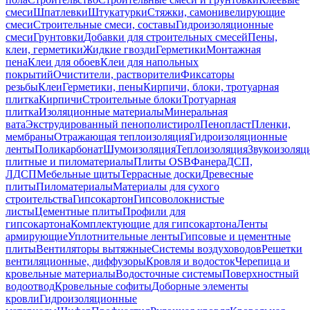
смеси
Шпатлевки
Штукатурки
Стяжки, самонивелирующие
смеси
Строительные смеси, составы
Гидроизоляционные
смеси
Грунтовки
Добавки для строительных смесей
Пены,
клеи, герметики
Жидкие гвозди
Герметики
Монтажная
пена
Клеи для обоев
Клеи для напольных
покрытий
Очистители, растворители
Фиксаторы
резьбы
Клеи
Герметики, пены
Кирпичи, блоки, тротуарная
плитка
Кирпичи
Строительные блоки
Тротуарная
плитка
Изоляционные материалы
Минеральная
вата
Экструдированный пенополистирол
Пенопласт
Пленки,
мембраны
Отражающая теплоизоляция
Гидроизоляционные
ленты
Поликарбонат
Шумоизоляция
Теплоизоляция
Звукоизоляц
плитные и пиломатериалы
Плиты OSB
Фанера
ДСП,
ЛДСП
Мебельные щиты
Террасные доски
Древесные
плиты
Пиломатериалы
Материалы для сухого
строительства
Гипсокартон
Гипсоволокнистые
листы
Цементные плиты
Профили для
гипсокартона
Комплектующие для гипсокартона
Ленты
армирующие
Уплотнительные ленты
Гипсовые и цементные
плиты
Вентиляторы вытяжные
Системы воздуховодов
Решетки
вентиляционные, диффузоры
Кровля и водосток
Черепица и
кровельные материалы
Водосточные системы
Поверхностный
водоотвод
Кровельные софиты
Доборные элементы
кровли
Гидроизоляционные