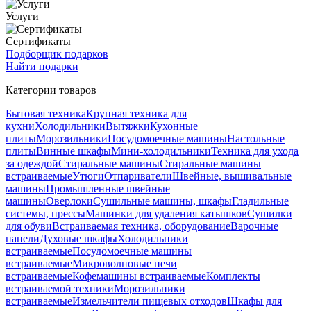
Услуги
Сертификаты
Подборщик подарков
Найти подарки
Категории товаров
Бытовая техника
Крупная техника для
кухни
Холодильники
Вытяжки
Кухонные
плиты
Морозильники
Посудомоечные машины
Настольные
плиты
Винные шкафы
Мини-холодильники
Техника для ухода
за одеждой
Стиральные машины
Стиральные машины
встраиваемые
Утюги
Отпариватели
Швейные, вышивальные
машины
Промышленные швейные
машины
Оверлоки
Сушильные машины, шкафы
Гладильные
системы, прессы
Машинки для удаления катышков
Сушилки
для обуви
Встраиваемая техника, оборудование
Варочные
панели
Духовые шкафы
Холодильники
встраиваемые
Посудомоечные машины
встраиваемые
Микроволновые печи
встраиваемые
Кофемашины встраиваемые
Комплекты
встраиваемой техники
Морозильники
встраиваемые
Измельчители пищевых отходов
Шкафы для