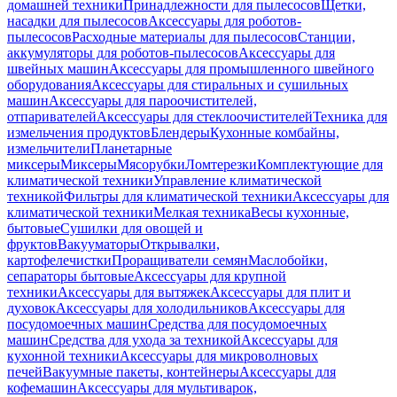
домашней техники
Принадлежности для пылесосов
Щетки,
насадки для пылесосов
Аксессуары для роботов-
пылесосов
Расходные материалы для пылесосов
Станции,
аккумуляторы для роботов-пылесосов
Аксессуары для
швейных машин
Аксессуары для промышленного швейного
оборудования
Аксессуары для стиральных и сушильных
машин
Аксессуары для пароочистителей,
отпаривателей
Аксессуары для стеклоочистителей
Техника для
измельчения продуктов
Блендеры
Кухонные комбайны,
измельчители
Планетарные
миксеры
Миксеры
Мясорубки
Ломтерезки
Комплектующие для
климатической техники
Управление климатической
техникой
Фильтры для климатической техники
Аксессуары для
климатической техники
Мелкая техника
Весы кухонные,
бытовые
Сушилки для овощей и
фруктов
Вакууматоры
Открывалки,
картофелечистки
Проращиватели семян
Маслобойки,
сепараторы бытовые
Аксессуары для крупной
техники
Аксессуары для вытяжек
Аксессуары для плит и
духовок
Аксессуары для холодильников
Аксессуары для
посудомоечных машин
Средства для посудомоечных
машин
Средства для ухода за техникой
Аксессуары для
кухонной техники
Аксессуары для микроволновых
печей
Вакуумные пакеты, контейнеры
Аксессуары для
кофемашин
Аксессуары для мультиварок,