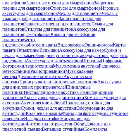
смартфонов
Защитные стекла для смартфонов
Защитные
пленки для смартфонов
Стилусы для смартфонов
Игровые
аксессуары для смартфонов
Чехлы для планшетов
Чехлы с
клавиатурой для планшетов
Защитные стекла для
планшетов
Защитные пленки для планшетов
Сумки для
планшетов
Стилусы для планшетов
Аксессуары для
планшетов, смартфонов
Кабели для телефонов,
планшетов
Фото,
видеосъемка
Фотоаппараты
Видеокамеры
Экшн-камеры
Карты
памяти
Объективы
Вспышки
Аксессуары для камер
Сумки и
чехлы для камер
Зарядные устройства, аккумуляторы для фото,
видеокамер
Аксессуары для объективов
Штативы
Цифровые
фоторамки
Аудиотехника
Мультимедиа акустика
Радиочасы,
метеостанции
Радиоприемники
Музыкальные
центры
Домашние кинотеатры
Акустические
системы
Проигрыватели виниловых пластинок
Аксессуары
для виниловых проигрывателей
Виниловые
пластинки
Инсталляционная акустика
Трансляционные
усилители
Аксессуары для аудиотехники
Комплектующие для
акустики
Акустические кабели
Подставки, стойки для
акустики
Сумки, чехлы для акустики
Оборудование для
фотостудии
Кольцевые лампы
Фоны для фотостудии
Студийное
освещение
Насадки светоформирующие для
фотостудии
Фотозонты, отражатели
Оборудование для
предметной съемки
Вспышки студийные
Комплекты