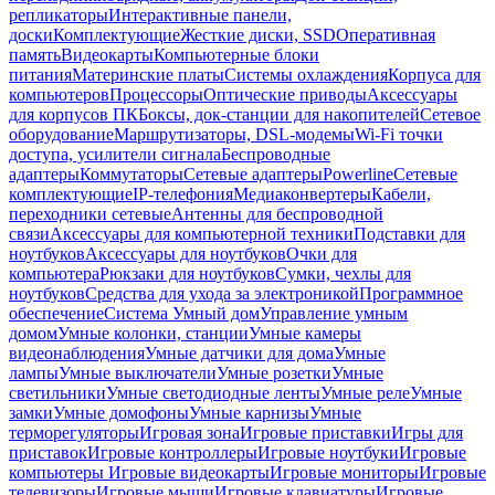
репликаторы
Интерактивные панели,
доски
Комплектующие
Жесткие диски, SSD
Оперативная
память
Видеокарты
Компьютерные блоки
питания
Материнские платы
Системы охлаждения
Корпуса для
компьютеров
Процессоры
Оптические приводы
Аксессуары
для корпусов ПК
Боксы, док-станции для накопителей
Сетевое
оборудование
Маршрутизаторы, DSL-модемы
Wi-Fi точки
доступа, усилители сигнала
Беспроводные
адаптеры
Коммутаторы
Сетевые адаптеры
Powerline
Сетевые
комплектующие
IP-телефония
Медиаконвертеры
Кабели,
переходники сетевые
Антенны для беспроводной
связи
Аксессуары для компьютерной техники
Подставки для
ноутбуков
Аксессуары для ноутбуков
Очки для
компьютера
Рюкзаки для ноутбуков
Сумки, чехлы для
ноутбуков
Средства для ухода за электроникой
Программное
обеспечение
Система Умный дом
Управление умным
домом
Умные колонки, станции
Умные камеры
видеонаблюдения
Умные датчики для дома
Умные
лампы
Умные выключатели
Умные розетки
Умные
светильники
Умные светодиодные ленты
Умные реле
Умные
замки
Умные домофоны
Умные карнизы
Умные
терморегуляторы
Игровая зона
Игровые приставки
Игры для
приставок
Игровые контроллеры
Игровые ноутбуки
Игровые
компьютеры
Игровые видеокарты
Игровые мониторы
Игровые
телевизоры
Игровые мыши
Игровые клавиатуры
Игровые