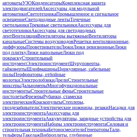
автоматы
УЗО
Конденсаторы
Комплексная защита
электродвигателей
Аксессуары для модульной
автоматики
Светотехника
Промышленное и сигнальное
освещение
Светодиодные ленты
Точечные
светильники
Трековые светильники
Аксессуары для
светотехники
Аксессуары для светодиодных
лент
Вентиляция
Вентиляторы вытяжные
Вентиляторы
канальные
Системы воздуховодов
Решетки вентиляционные,
диффузоры
Проветриватели
Люки
Люки ревизионные
Люки
под плитку
Люки напольные
Люки под
покраску
Строительный
инструмент
Электроинструмент
Шуруповерты,
гайковерты
Шлифмашины
Циркулярные, сабельные
пилы
Перфораторы, отбойные
молотки
Электролобзики
Дрели
Строительные
миксеры
Дальномеры
Многофункциональные
инструменты
Строительные фены
Строительные
пистолеты
Фрезеры
Рубанки, стамески
электрические
Краскопульты
Степлеры,
гвоздезабиватели
Электрические ножницы, резаки
Насадки для
электроинструмента
Аксессуары для
электроинструмента
Аккумуляторы, зарядные устройства для
электроинструмента
Наборы электроинструмента
Силовая и
строительная техника
Бетоносмесители
Генераторы
Тали,
тельферы
Такелаж
Виброплиты, глубинные