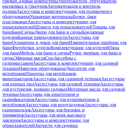
грядки
Садовые компостеры
Уничтожители, отпугиватели
насекомых и грызунов
Автоматизация и контроль
полива
Аксессуары и комплектующие для поливочного
оборудования
Укрывные материалы
Бочки, баки
пластиковые
Аксессуары и комплектующие для
опрыскивателей
Шланги для опрыскивателей
Товары для
бани
Бани
Сауны
Двери для бани и сауны
Бондарные
изделия
Банные принадлежности
Аксессуары для
бани
Оснащение и декор для бани
Измерительные приборы для
бани
Фитобочки, купели
Комплектующие для купелей
Окна
для бани
Мебель для бани и сауны
Ручки дверные для бани и
сауны
Эфирные масла
Спа-бассейны с
гидромассажем
Аксессуары и комплектующие для садовой
техники
Навесное оборудование
Двигатели для
мотоблоков
Прицепы для мотоблоков,
минитракторов
Аксессуары для газонной техники
Аксессуары
для цепных пил
Аксессуары для садовой техники
Аксессуары
для кусторезов, ножниц садовых
Моторные масла для садовой
техники
Аксессуары для аэратоторов и
скарификаторов
Аксессуары для культиваторов и
мотоблоков
Аксессуары для воздуходувок
Аксессуары для
газонокосилок
Аксессуары для бензокос и
триммеров
Аксессуары для моек высокого
давления
Аксессуары и комплектующие для
опрыскивателей
Запчасти для садовых