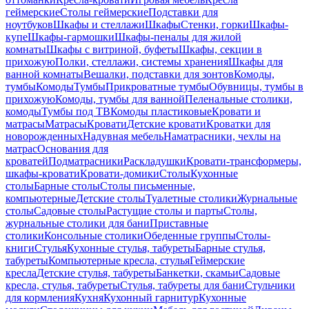
геймерские
Столы геймерские
Подставки для
ноутбуков
Шкафы и стеллажи
Шкафы
Стенки, горки
Шкафы-
купе
Шкафы-гармошки
Шкафы-пеналы для жилой
комнаты
Шкафы с витриной, буфеты
Шкафы, секции в
прихожую
Полки, стеллажи, системы хранения
Шкафы для
ванной комнаты
Вешалки, подставки для зонтов
Комоды,
тумбы
Комоды
Тумбы
Прикроватные тумбы
Обувницы, тумбы в
прихожую
Комоды, тумбы для ванной
Пеленальные столики,
комоды
Тумбы под ТВ
Комоды пластиковые
Кровати и
матрасы
Матрасы
Кровати
Детские кровати
Кроватки для
новорожденных
Надувная мебель
Наматрасники, чехлы на
матрас
Основания для
кроватей
Подматрасники
Раскладушки
Кровати-трансформеры,
шкафы-кровати
Кровати-домики
Столы
Кухонные
столы
Барные столы
Столы письменные,
компьютерные
Детские столы
Туалетные столики
Журнальные
столы
Садовые столы
Растущие столы и парты
Столы,
журнальные столики для бани
Приставные
столики
Консольные столики
Обеденные группы
Столы-
книги
Стулья
Кухонные стулья, табуреты
Барные стулья,
табуреты
Компьютерные кресла, стулья
Геймерские
кресла
Детские стулья, табуреты
Банкетки, скамьи
Садовые
кресла, стулья, табуреты
Стулья, табуреты для бани
Стульчики
для кормления
Кухня
Кухонный гарнитур
Кухонные