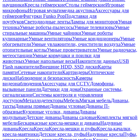
наушники
Кресла геймерские
Столы геймерские
Игровые
микрофоны
Игровая мультимедиа акустика
Аксессуары для
геймеров
Фигурки Funko Pop
Подставки для
ноутбуков
Светодиодные ленты
Лампы для мониторов
Умная
техника
Умные роботы-пылесосы
Умные телевизоры
Умные
стиральные машины
Умные чайники
Умные роботы
кулинарные
Умные вентиляторы
Умные кондиционеры
Умные
обогреватели
Умные увлажнители, очистители воздуха
Умные
отопительные котлы
Умные проветриватели
Умные радиочасы,
метеостанции
Умные кормушки и поилки для
животных
Умные напольные весы
Накопители данных
USB
Flash накопители
Внешние HDD, SSD диски
Карты
памяти
Сетевые накопители
Картридеры
Оптические
диски
Наблюдение и безопасность
Камеры
видеонаблюдения
Аксессуары для CCTV
Домофоны,
вызывные панели
Датчики для дома
Охранные системы,
сигнализации
Системы контроля и управления
доступом
Металлодетекторы
Мебель
Мягкая мебель
Диваны,
тахты
Диваны прямые
Диваны угловые
Диваны П-
образные
Кухонные уголки, диваны
Диваны
модульные
Детские диваны
Диваны садовые
Комплекты мягкой
мебели
Бескаркасные кресла-мешки и диваны
Надувные
диваны
Кресла
Кресла
Кресла-мешки и пуфы
Кресла-качалки,
кресла-маятники
Детские кресла, пуфы
Надувные кресла
Пуфы,
оттоманки
Кресла-кровати
Игровая мебель
Кресла