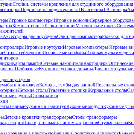
студии
Стойки, системы крепления для студийного оборудования
елевизоров
Подписки на видеосервисы
ТВ-антенны
ТВ-тюнеры
Ак
теры
Игровые компьютеры
Игровые консоли
Серверное оборудов
карты
Компьютерные блоки питания
Материнские платы
Системы
накопителей
ов
Аксессуары для ноутбуков
Очки для компьютера
Рюкзаки для но
контроллеры
Игровые ноутбуки
Игровые компьютеры
Игровые ви
ие
Столы геймерские
Игровые микрофоны
Игровая мультимедиа 
ониторов
диски
Карты памяти
Сетевые накопители
Картридеры
Оптические
иваны П-образные
Кухонные уголки, диваны
Диваны модульные
 для ноутбуков
тумбы в прихожую
Комоды, тумбы для ванной
Пеленальные стол
ьютерные
Детские столы
Туалетные столики
Журнальные столы
Са
денные группы
Столы-книги
ухни
уреты барные
Кухонный гарнитур
Кухонные модули
Кухонные угол
ры
Детские кроватки-трансформеры
Столы-трансформеры
ки, секции
Полки, стеллажи, системы хранения
Стулья, кресла
Ко
емы хранения в прихожую
Вешалки, подставки для зонтов
Банкет