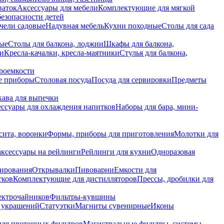
ваток
Аксессуары для мебели
Комплектующие для мягкой
безопасности детей
чели садовые
Надувная мебель
Кухни походные
Столы для сада
вые
Столы для балкона, лоджии
Шкафы для балкона,
ии
Кресла-качалки, кресла-маятники
Стулья для балкона,
роемкости
е приборы
Столовая посуда
Посуда для сервировки
Предметы
укава для выпечки
ссуары для охлаждения напитков
Наборы для бара, мини-
сита, воронки
Формы, приборы для приготовления
Молотки для
аксессуары на рейлинги
Рейлинги для кухни
Одноразовая
вирования
Открывалки
Пивоварни
Емкости для
тков
Комплектующие для дистилляторов
Прессы, дробилки для
лектрочайников
Фильтры-кувшины
я украшений
Статуэтки
Магниты сувенирные
Иконы
ля проточных фильтров
Магистральные фильтры, системы