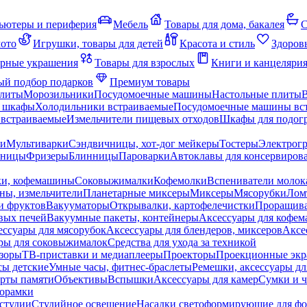
ьютеры и периферия
Мебель
Товары для дома, бакалея
С
мото
Игрушки, товары для детей
Красота и стиль
Здоров
рные украшения
Товары для взрослых
Книги и канцеляри
й подбор подарков
Премиум товары
плиты
Морозильники
Посудомоечные машины
Настольные плиты
 шкафы
Холодильники встраиваемые
Посудомоечные машины вс
встраиваемые
Измельчители пищевых отходов
Шкафы для подогр
чи
Мультиварки
Сэндвичницы, хот-дог мейкеры
Тостеры
Электрог
еницы
Фризеры
Блинницы
Пароварки
Автоклавы для консервиров
ки, кофемашины
Соковыжималки
Кофемолки
Вспениватели молок
ны, измельчители
Планетарные миксеры
Миксеры
Мясорубки
Лом
и фруктов
Вакууматоры
Открывалки, картофелечистки
Проращива
вых печей
Вакуумные пакеты, контейнеры
Аксессуары для кофе
ессуары для мясорубок
Аксессуары для блендеров, миксеров
Аксе
ры для соковыжималок
Средства для ухода за техникой
зоры
ТВ-приставки и медиаплееры
Проекторы
Проекционные эк
сы детские
Умные часы, фитнес-браслеты
Ремешки, аксессуары дл
рты памяти
Объективы
Вспышки
Аксессуары для камер
Сумки и ч
орамки
студии
Студийное освещение
Насадки светоформирующие для фо