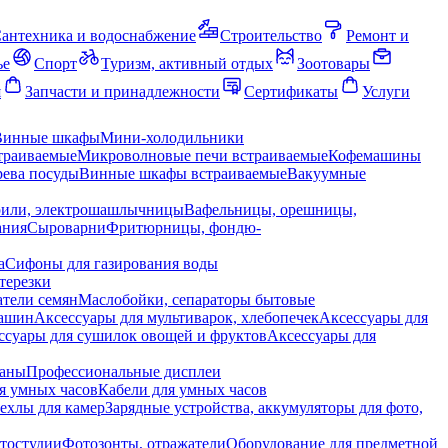
антехника и водоснабжение
Строительство
Ремонт и
ье
Спорт
Туризм, активный отдых
Зоотовары
я
Запчасти и принадлежности
Сертификаты
Услуги
Винные шкафы
Мини-холодильники
траиваемые
Микроволновые печи встраиваемые
Кофемашины
ева посуды
Винные шкафы встраиваемые
Вакуумные
рили, электрошашлычницы
Вафельницы, орешницы,
ания
Сыроварни
Фритюрницы, фондю-
а
Сифоны для газирования воды
терезки
тели семян
Маслобойки, сепараторы бытовые
машин
Аксессуары для мультиварок, хлебопечек
Аксессуары для
ссуары для сушилок овощей и фруктов
Аксессуары для
раны
Профессиональные дисплеи
я умных часов
Кабели для умных часов
ехлы для камер
Зарядные устройства, аккумуляторы для фото,
тостудии
Фотозонты, отражатели
Оборудование для предметной