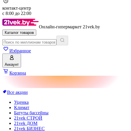
контакт-центр
с
8:00
до
22:00
Онлайн-гипермаркет 21vek.by
Каталог товаров
Избранное
Аккаунт
Корзина
Все акции
Уценка
Климат
Батуты бассейны
21vek СТРОЙ
21vek ДОМ
21vek БИЗНЕС