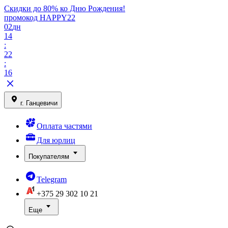
Скидки до 80% ко Дню Рождения!
промокод HAPPY22
02
дн
14
:
22
:
16
г. Ганцевичи
Оплата частями
Для юрлиц
Покупателям
Telegram
+375 29
302 10 21
Еще