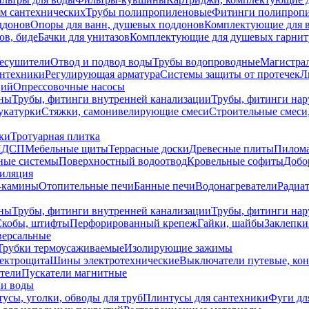
ем сантехнических
Трубы полипропиленовые
Фитинги полипроп
ддонов
Опоры для ванн, душевых поддонов
Комплектующие для 
ов, биде
Бачки для унитазов
Комплектующие для душевых гарнит
есушители
Отвод и подвод воды
Трубы водопроводные
Магистрал
антехники
Регулирующая арматура
Системы защиты от протечек
Л
ций
Опрессовочные насосы
ны
Трубы, фитинги внутренней канализации
Трубы, фитинги на
катурки
Стяжки, самонивелирующие смеси
Строительные смеси,
ки
Тротуарная плитка
ЛДСП
Мебельные щиты
Террасные доски
Древесные плиты
Пилом
ные системы
Поверхностный водоотвод
Кровельные софиты
Добо
тиляция
-камины
Отопительные печи
Банные печи
Водонагреватели
Радиат
ны
Трубы, фитинги внутренней канализации
Трубы, фитинги на
Скобы, штифты
Перфорированный крепеж
Гайки, шайбы
Заклепки
ерсальные
Трубки термоусаживаемые
Изолирующие зажимы
лектрощита
Шины электротехнические
Выключатели путевые, ко
атели
Пускатели магнитные
ки воды
усы, уголки, обводы для труб
Плинтусы для сантехники
Фуги дл