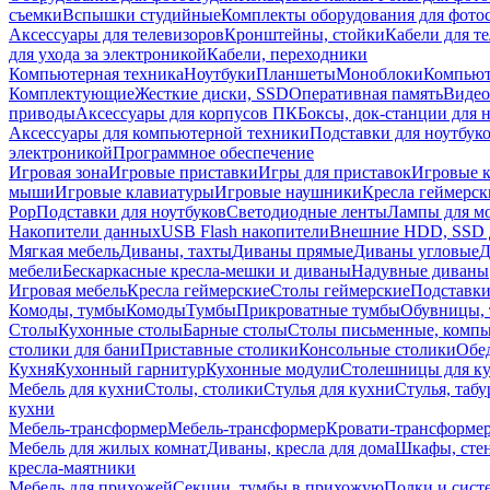
съемки
Вспышки студийные
Комплекты оборудования для фото
Аксессуары для телевизоров
Кронштейны, стойки
Кабели для т
для ухода за электроникой
Кабели, переходники
Компьютерная техника
Ноутбуки
Планшеты
Моноблоки
Компью
Комплектующие
Жесткие диски, SSD
Оперативная память
Видео
приводы
Аксессуары для корпусов ПК
Боксы, док-станции для 
Аксессуары для компьютерной техники
Подставки для ноутбук
электроникой
Программное обеспечение
Игровая зона
Игровые приставки
Игры для приставок
Игровые 
мыши
Игровые клавиатуры
Игровые наушники
Кресла геймерск
Pop
Подставки для ноутбуков
Светодиодные ленты
Лампы для м
Накопители данных
USB Flash накопители
Внешние HDD, SSD 
Мягкая мебель
Диваны, тахты
Диваны прямые
Диваны угловые
Д
мебели
Бескаркасные кресла-мешки и диваны
Надувные диваны
Игровая мебель
Кресла геймерские
Столы геймерские
Подставки
Комоды, тумбы
Комоды
Тумбы
Прикроватные тумбы
Обувницы, 
Столы
Кухонные столы
Барные столы
Столы письменные, комп
столики для бани
Приставные столики
Консольные столики
Обе
Кухня
Кухонный гарнитур
Кухонные модули
Столешницы для к
Мебель для кухни
Столы, столики
Стулья для кухни
Стулья, таб
кухни
Мебель-трансформер
Мебель-трансформер
Кровати-трансформе
Мебель для жилых комнат
Диваны, кресла для дома
Шкафы, стен
кресла-маятники
Мебель для прихожей
Секции, тумбы в прихожую
Полки и сист