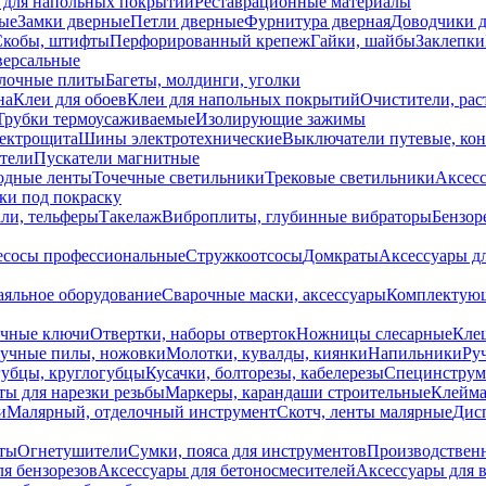
 для напольных покрытий
Реставрационные материалы
ые
Замки дверные
Петли дверные
Фурнитура дверная
Доводчики 
Скобы, штифты
Перфорированный крепеж
Гайки, шайбы
Заклепки
ерсальные
лочные плиты
Багеты, молдинги, уголки
на
Клеи для обоев
Клеи для напольных покрытий
Очистители, рас
Трубки термоусаживаемые
Изолирующие зажимы
лектрощита
Шины электротехнические
Выключатели путевые, ко
атели
Пускатели магнитные
одные ленты
Точечные светильники
Трековые светильники
Аксесс
и под покраску
ли, тельферы
Такелаж
Виброплиты, глубинные вибраторы
Бензор
сосы профессиональные
Стружкоотсосы
Домкраты
Аксессуары д
аяльное оборудование
Сварочные маски, аксессуары
Комплектующ
ечные ключи
Отвертки, наборы отверток
Ножницы слесарные
Кле
учные пилы, ножовки
Молотки, кувалды, киянки
Напильники
Ру
убцы, круглогубцы
Кусачки, болторезы, кабелерезы
Специнструм
ы для нарезки резьбы
Маркеры, карандаши строительные
Клейма
и
Малярный, отделочный инструмент
Скотч, ленты малярные
Дисп
иты
Огнетушители
Сумки, пояса для инструментов
Производствен
я бензорезов
Аксессуары для бетоносмесителей
Аксессуары для 