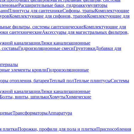
иленовые
Расширительные баки, гидроаккумуляторы
ванн
Плинтусы для сантехники
Сифоны, трапы
Комплектующие
уров
Комплектующие для сифонов, трапов
Комплектующие для
ьные фильтры, системы сантехнические
Комплектующие для
юки сантехнические
Аксессуары для магистральных фильтров,
ружной канализации
Люки канализационные
 составы
Гидроизоляционные смеси
Грунтовки
Добавки для
атериалы
рные элементы кровли
Гидроизоляционные
оры отопления, батареи
Теплый пол
Теплые плинтусы
Системы
ружной канализации
Люки канализационные
Болты, винты, шпильки
Хомуты
Химические
нцевые
Трансформаторы
Аппаратура
я плитки
Порожки, профили для пола и плитки
Приспособления