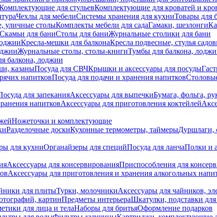
Комплектующие для стульев
Комплектующие для кроватей и кро
итура
Чехлы для мебели
Системы хранения для кухни
Товары для 
, уличные столы
Комплекты мебели для сада
Гамаки, шезлонги
Ка
Скамьи для бани
Столы для бани
Журнальные столики для бани
лоджии
Кресла-мешки для балкона
Кресла подвесные, стулья садо
оджии
Журнальные столы, столы-книги
Тумбы для балкона, лодж
я балкона, лоджии
ши, казаны
Посуда для СВЧ
Крышки и аксессуары для посуды
Гаст
орячих напитков
Посуда для подачи и хранения напитков
Столовы
Посуда для запекания
Аксессуары для выпечки
Бумага, фольга, р
хранения напитков
Аксессуары для приготовления коктейлей
Аксе
ожей
Ножеточки и комплектующие
ки
Разделочные доски
Кухонные термометры, таймеры
Дуршлаги, 
ры для кухни
Органайзеры для специй
Посуда для ланча
Полки и 
ия
Аксессуары для консервирования
Приспособления для консер
ков
Аксессуары для приготовления и хранения алкогольных напи
йники для плиты
Турки, молочники
Аксессуары для чайников, э
отографий, картин
Предметы интерьера
Шкатулки, подставки дл
етики для лица и тела
Наборы для бритья
Оформление подарков
льтры для воды
Фильтры-кувшины
Картриджи, комплектующие д