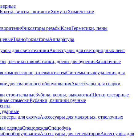
дверные
Болты, винты, шпильки
Хомуты
Химические
творители
Фиксаторы резьбы
Клеи
Герметики, пены
нцевые
Трансформаторы
Аппаратура
уары для светотехники
Аксессуары для светодиодных лент
езы, резчики швов
Стойки, дрели для бурения
Затирочные
ля компрессоров, пневмосистем
Системы пылеудаления для
ие для сварочного оборудования
Аксессуары для сварки,
щи строительные
Зубила, керны, выколотки
Щетки слесарные
чные стамески
Рубанки, рашпили ручные
енты
 ударные
енсеры для скотча
Аксессуары для малярных, отделочных
ная одежда
Спецодежда
Спецобувь
виброоборудования
Аксессуары для генераторов
Аксессуары для