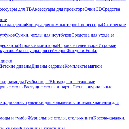
сессуары для ТВ
Аксессуары для проектора
Очки 3D
Средства
ание
 охлаждения
Корпуса для компьютеров
Процессоры
Оптические
утбуков
Сумки, чехлы для ноутбуков
Средства для ухода за
деокарты
Игровые мониторы
Игровые телевизоры
Игровые
акустика
Аксессуары для геймеров
Фигурки Funko
 диски
Детские диваны
Диваны садовые
Комплекты мягкой
ики, комоды
Тумбы под ТВ
Комоды пластиковые
довые столы
Растущие столы и парты
Столы, журнальные
ки, диваны
Стульчики для кормления
Системы хранения для
моды и тумбы
Журнальные столы, столы-книги
Кресла-качалки,
ки, скамьи
Ключницы, газетницы