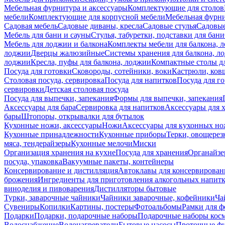
Мебельная фурнитура и аксессуары
Комплектующие для столов
мебели
Комплектующие для корпусной мебели
Мебельная фурн
Садовая мебель
Садовые диваны, кресла
Садовые стулья
Садовые
Мебель для бани и сауны
Стулья, табуретки, подставки для бани
Мебель для лоджии и балкона
Комплекты мебели для балкона, 
лоджии
Дверцы жалюзийные
Системы хранения для балкона, л
лоджии
Кресла, пуфы для балкона, лоджии
Компактные столы дл
Посуда для готовки
Сковороды, сотейники, воки
Кастрюли, ков
Столовая посуда, сервировка
Посуда для напитков
Посуда для г
сервировки
Детская столовая посуда
Посуда для выпечки, запекания
Формы для выпечки, запекания
Аксессуары для бара
Сервировка для напитков
Аксессуары для 
бары
Штопоры, открывалки для бутылок
Кухонные ножи, аксессуары
Ножи
Аксессуары для кухонных н
Кухонные принадлежности
Кухонные приборы
Терки, овощерез
мяса, тендерайзеры
Кухонные мелочи
Миски
Организация хранения на кухне
Посуда для хранения
Органайзе
посуда, упаковка
Вакуумные пакеты, контейнеры
Консервирование и дистилляция
Автоклавы для консервирован
брожения
Ингредиенты для приготовления алкогольных напит
виноделия и пивоварения
Дистилляторы бытовые
Турки, заварочные чайники
Чайники заварочные, кофейники
Ча
Сувениры
Копилки
Картины, постеры
Фотоальбомы
Рамки для ф
Подарки
Подарки, подарочные наборы
Подарочные наборы косм
Водоснабжение
Водонагреватели
Бытовые насосы
Проточные фи