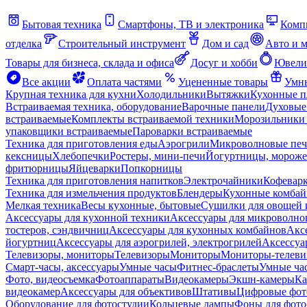
Бытовая техника
Смартфоны, ТВ и электроника
Комп
отделка
Строительный инструмент
Дом и сад
Авто и 
Товары для бизнеса, склада и офиса
Досуг и хобби
Ювели
Все акции
Оплата частями
Уцененные товары
Умны
Крупная техника для кухни
Холодильники
Вытяжки
Кухонные 
Встраиваемая техника, оборудование
Варочные панели
Духовые
встраиваемые
Комплекты встраиваемой техники
Морозильники 
упаковщики встраиваемые
Пароварки встраиваемые
Техника для приготовления еды
Аэрогрили
Микроволновые пе
кексницы
Хлебопечки
Ростеры, мини-печи
Йогуртницы, морож
фритюрницы
Яйцеварки
Попкорницы
Техника для приготовления напитков
Электрочайники
Кофевар
Техника для измельчения продуктов
Блендеры
Кухонные комбай
Мелкая техника
Весы кухонные, бытовые
Сушилки для овощей 
Аксессуары для кухонной техники
Аксессуары для микроволно
тостеров, сэндвичниц
Аксессуары для кухонных комбайнов
Акс
йогуртниц
Аксессуары для аэрогрилей, электрогрилей
Аксессуа
Телевизоры, мониторы
Телевизоры
Мониторы
Мониторы-телеви
Смарт-часы, аксессуары
Умные часы
Фитнес-браслеты
Умные ча
Фото, видеосъемка
Фотоаппараты
Видеокамеры
Экшн-камеры
Ка
видеокамер
Аксессуары для объективов
Штативы
Цифровые фот
Оборудование для фотостудии
Кольцевые лампы
Фоны для фото