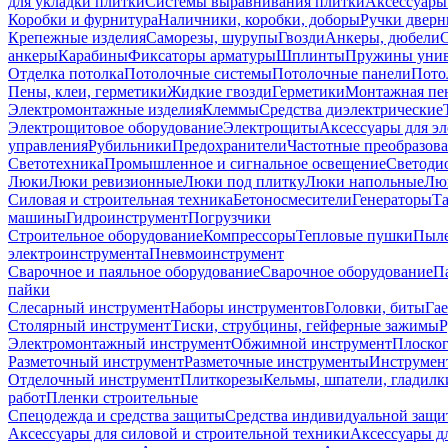
для укладки плитки
Системы выравнивания плитки
Аксессуары
Коробки и фурнитура
Наличники, коробки, доборы
Ручки дверн
Крепежные изделия
Саморезы, шурупы
Гвозди
Анкеры, дюбели
анкеры
Карабины
Фиксаторы арматуры
Шплинты
Пружины унив
Отделка потолка
Потолочные системы
Потолочные панели
Пото
Пены, клеи, герметики
Жидкие гвозди
Герметики
Монтажная пе
Электромонтажные изделия
Клеммы
Средства диэлектрические
Электрощитовое оборудование
Электрощиты
Аксессуары для э
управления
Рубильники
Предохранители
Частотные преобразов
Светотехника
Промышленное и сигнальное освещение
Светоди
Люки
Люки ревизионные
Люки под плитку
Люки напольные
Люк
Силовая и строительная техника
Бетоносмесители
Генераторы
Та
машины
Гидроинструмент
Погрузчики
Строительное оборудование
Компрессоры
Тепловые пушки
Пыле
электроинструмента
Пневмоинструмент
Сварочное и паяльное оборудование
Сварочное оборудование
П
пайки
Слесарный инструмент
Наборы инструментов
Головки, биты
Га
Столярный инструмент
Тиски, струбцины, гейферные зажимы
Р
Электромонтажный инструмент
Обжимной инструмент
Плоског
Разметочный инструмент
Разметочные инструменты
Инструмент
Отделочный инструмент
Плиткорезы
Кельмы, шпатели, гладилк
работ
Пленки строительные
Спецодежда и средства защиты
Средства индивидуальной защ
Аксессуары для силовой и строительной техники
Аксессуары дл