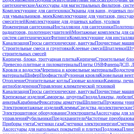
сантехнические
Аксессуары для магистральных фильтров, сист
Комплектующие для сантехники
Экраны для ванн, душевых по
для умывальников, моек
Комплектующие для унитазов, писсуар
смесителей
Комплектующие для душевых кабин, уголков
Инженерная сантехника
Инсталляции для сантехники
Полотенц
радиаторов, полотенцесушителей
Монтажные комплекты для с
систем сантехнических
Фитинги
Комплектующие для инсталля
Канализация
Тросы сантехнические, вантузы
Прочистные маши
Строительные смеси и грунтовки
Клеевые смеси
Шпатлевки
Шту
строительных смесей
Кирпичи, блоки, тротуарная плитка
Кирпичи
Строительные бло
Древесно-плитные и пиломатериалы
Плиты OSB
Фанера
ДСП, 
Кровля и водосток
Черепица и кровельные материалы
Водосточ
материалы
Шифер
Профнастил
Рулонная кровля
Кровельная вен
Отопление
Отопительные котлы
Газовые колонки
Камины, печи
антиобледенения
Управление климатической техникой
Канализация
Тросы сантехнические, вантузы
Прочистные маши
Крепежные изделия
Саморезы, шурупы
Гвозди
Анкеры, дюбели
анкеры
Карабины
Фиксаторы арматуры
Шплинты
Пружины унив
Электромонтажные изделия
Клеммы
Средства диэлектрические
Электрощитовое оборудование
Электрощиты
Аксессуары для э
управления
Рубильники
Предохранители
Частотные преобразов
Приборы учета
Счетчики газа
Счетчики электроэнергии
Счетчи
Аксессуары для напольных покрытий и плитки
Подложка
Плинт