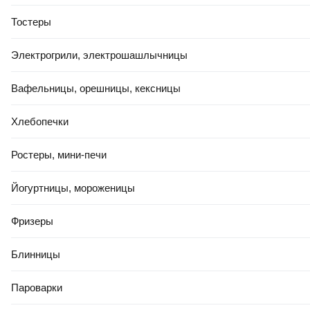
Подушка туристическая Следопыт PF-KS-11
Тостеры
В корзину
4.8
(
11
)
Электрогрили, электрошашлычницы
Вафельницы, орешницы, кексницы
Хлебопечки
Ростеры, мини-печи
РАССРОЧКА 5 ЧАСТЕЙ
79
,
44 Ҕ
Йогуртницы, мороженицы
Подушка туристическая Tramp TRI-012 (2шт)
Фризеры
В корзину
0.0
Блинницы
Пароварки