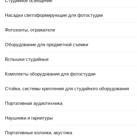
Студийное освещение
Подушка туристическая RSP Outdoor Sweet P-SW-OLGN
(оливково-зеленый)
Насадки светоформирующие для фотостудии
В корзину
0.0
Фотозонты, отражатели
Оборудование для предметной съемки
Вспышки студийные
Комплекты оборудования для фотостудии
29
,
00 Ҕ
Стойки, системы крепления для студийного оборудования
Подушка туристическая RSP Outdoor Sweet P-SW-LB (светло-
синий)
Портативная аудиотехника
В корзину
5.0
(
1
)
Наушники и гарнитуры
Портативные колонки, акустика