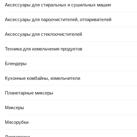
Подушка туристическая Tramp TLA-007
Аксессуары для стиральных и сушильных машин
В корзину
Аксессуары для пароочистителей, отпаривателей
0.0
Аксессуары для стеклоочистителей
Техника для измельчения продуктов
Блендеры
РАССРОЧКА 5 ЧАСТЕЙ
Кухонные комбайны, измельчители
75
,
37 Ҕ
Подушка туристическая Trek Planet Camper Pillow (2шт, серый)
Планетарные миксеры
В корзину
5.0
(
3
)
Миксеры
Мясорубки
Ломтерезки