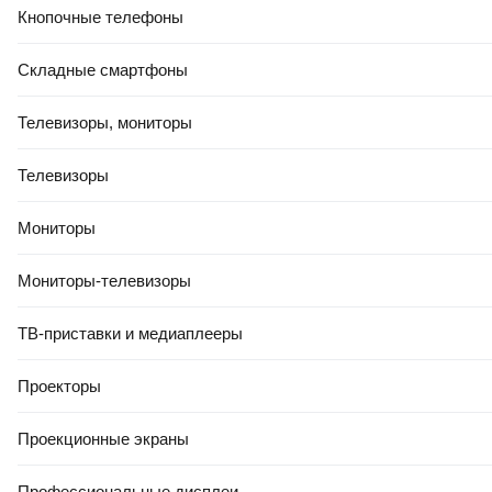
0.0
Кнопочные телефоны
Складные смартфоны
Телевизоры, мониторы
Телевизоры
41
,
10 Ҕ
Мониторы
Подушка туристическая Tramp TLA-007 (2шт)
В корзину
Мониторы-телевизоры
0.0
ТВ-приставки и медиаплееры
Проекторы
Проекционные экраны
Профессиональные дисплеи