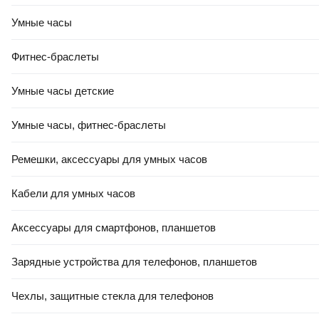
Умные часы
Фитнес-браслеты
40
,
00 Ҕ
Умные часы детские
Подушка туристическая Helios HS-XP-7302 (серый)
Умные часы, фитнес-браслеты
В корзину
0.0
Ремешки, аксессуары для умных часов
Кабели для умных часов
Аксессуары для смартфонов, планшетов
Зарядные устройства для телефонов, планшетов
РАССРОЧКА 5 ЧАСТЕЙ
54
,
00 Ҕ
Чехлы, защитные стекла для телефонов
Подушка туристическая Naturehike NH17A001-L /
6927595777404 (желтый)