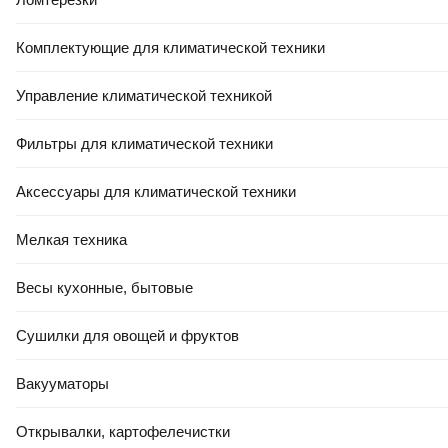
Комплектующие для климатической техники
РАССРОЧКА 5 ЧАСТЕЙ
158
,
88 Ҕ
Управление климатической техникой
Подушка туристическая Tramp TRA-160 (4шт)
Фильтры для климатической техники
В корзину
0.0
Аксессуары для климатической техники
Мелкая техника
Весы кухонные, бытовые
Сушилки для овощей и фруктов
20
,
00 Ҕ
Подушка туристическая Tramp Комфорт / TLA-008
Вакууматоры
В корзину
Открывалки, картофелечистки
0.0