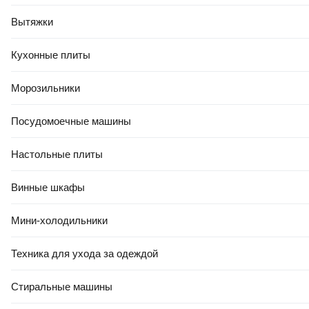
Вытяжки
4.9
(
112
)
Кухонные плиты
Морозильники
Посудомоечные машины
10
,
56 Ҕ
Настольные плиты
Подушка туристическая Intex 68672
В корзину
Винные шкафы
4.0
(
4
)
Мини-холодильники
Техника для ухода за одеждой
Стиральные машины