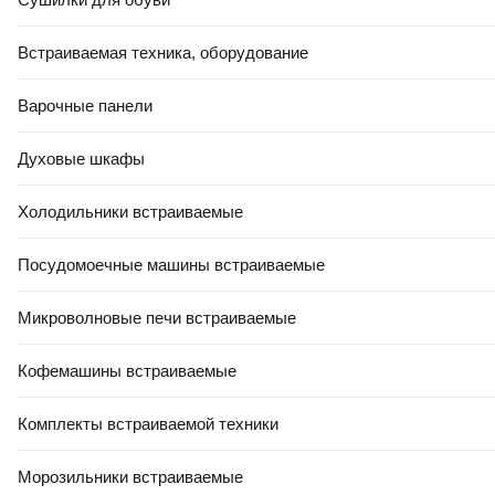
Встраиваемая техника, оборудование
Варочные панели
8
,
25 Ҕ
Духовые шкафы
Подушка туристическая MONAMI TM1010
Холодильники встраиваемые
В корзину
5.0
(
1
)
Посудомоечные машины встраиваемые
Микроволновые печи встраиваемые
Кофемашины встраиваемые
Комплекты встраиваемой техники
РАССРОЧКА 5 ЧАСТЕЙ
56
,
50 Ҕ
Морозильники встраиваемые
Подушка туристическая Naturehike Aeros NH17T013-Z /