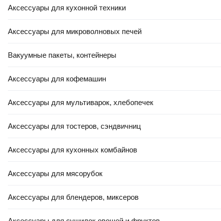
Подушка туристическая Naturehike Aeros NH17T013-Z /
Аксессуары для кухонной техники
6927595718247 (зеленый)
В корзину
Аксессуары для микроволновых печей
0.0
Вакуумные пакеты, контейнеры
Аксессуары для кофемашин
Аксессуары для мультиварок, хлебопечек
Аксессуары для тостеров, сэндвичниц
РАССРОЧКА 5 ЧАСТЕЙ
124
,
00 Ҕ
Аксессуары для кухонных комбайнов
Подушка туристическая Naturehike 66x33.6x12см /
CNK2300DZ024-CHBEL (бежевый)
Аксессуары для мясорубок
В корзину
0.0
Аксессуары для блендеров, миксеров
Аксессуары для сушилок овощей и фруктов