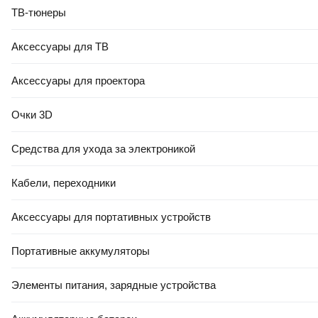
(съемная наволочка)
ТВ-тюнеры
В корзину
Аксессуары для ТВ
0.0
Аксессуары для проектора
Очки 3D
Средства для ухода за электроникой
31
,
50 Ҕ
Кабели, переходники
Подушка туристическая Пингвин Shelters 45x30 / 04530
(съемная наволочка)
Аксессуары для портативных устройств
В корзину
0.0
Портативные аккумуляторы
Элементы питания, зарядные устройства