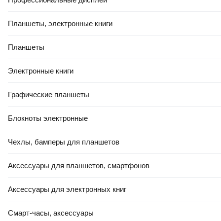
41
,
10 Ҕ
Подушка туристическая Tramp Комфорт / TLA-008 (2шт)
Планшеты, электронные книги
В корзину
0.0
Планшеты
Электронные книги
Графические планшеты
Блокноты электронные
РАССРОЧКА 5 ЧАСТЕЙ
68
,
50 Ҕ
Чехлы, бамперы для планшетов
Подушка туристическая Travel Blue Total Comfort Set + маска
для сна / 223_BLU (темно-синий)
Аксессуары для планшетов, смартфонов
В корзину
Аксессуары для электронных книг
0.0
Смарт-часы, аксессуары