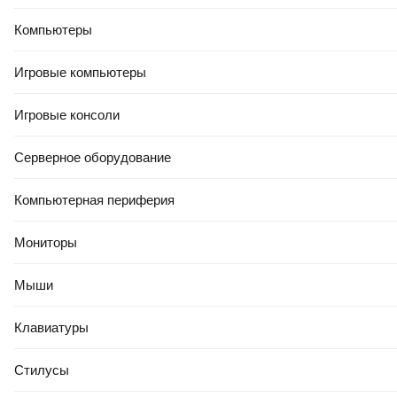
В корзину
Компьютеры
0.0
Игровые компьютеры
Игровые консоли
Серверное оборудование
РАССРОЧКА 5 ЧАСТЕЙ
Компьютерная периферия
73
,
50 Ҕ
Подушка туристическая BTrace Air / M0215 (51x36x8см,
Мониторы
оранжевый/серый)
В корзину
Мыши
0.0
Клавиатуры
Стилусы