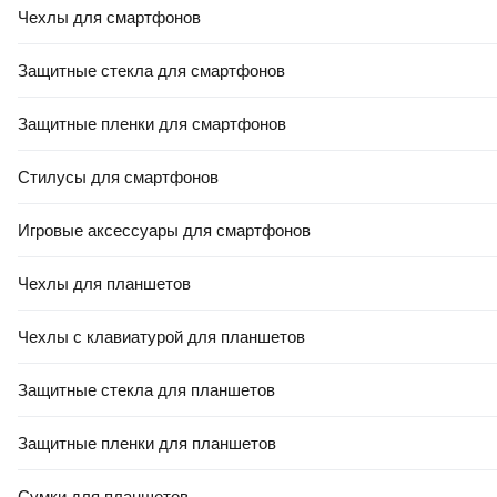
Чехлы для смартфонов
В корзину
0.0
Защитные стекла для смартфонов
Защитные пленки для смартфонов
Стилусы для смартфонов
Игровые аксессуары для смартфонов
27
,
50 Ҕ
Чехлы для планшетов
Подушка туристическая Onlytop 5187413 (синий/серый)
В корзину
Чехлы с клавиатурой для планшетов
5.0
(
2
)
Защитные стекла для планшетов
Защитные пленки для планшетов
Сумки для планшетов