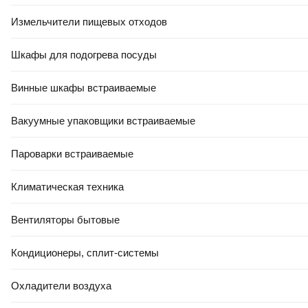
6927595718254 (голубой)
Измельчители пищевых отходов
В корзину
5.0
(
5
)
Шкафы для подогрева посуды
Винные шкафы встраиваемые
Вакуумные упаковщики встраиваемые
Пароварки встраиваемые
24
,
00 Ҕ
Климатическая техника
Подушка туристическая СИБТЕРМО 00910501
В корзину
Вентиляторы бытовые
5.0
(
3
)
Кондиционеры, сплит-системы
Охладители воздуха