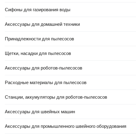
Сифоны для газирования воды
Аксессуары для домашней техники
Принадлежности для пылесосов
РАССРОЧКА 5 ЧАСТЕЙ
79
,
44 Ҕ
Щетки, насадки для пылесосов
Подушка туристическая Tramp TRA-160 (2шт)
В корзину
Аксессуары для роботов-пылесосов
0.0
Расходные материалы для пылесосов
Станции, аккумуляторы для роботов-пылесосов
Аксессуары для швейных машин
Аксессуары для промышленного швейного оборудования
20
,
00 Ҕ