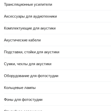
Трансляционные усилители
Аксессуары для аудиотехники
Комплектующие для акустики
РАССРОЧКА 5 ЧАСТЕЙ
61
,
00 Ҕ
Акустические кабели
Подушка туристическая Naturehike NH17A001-L /
6977465862501 (бежевая)
Подставки, стойки для акустики
В корзину
Сумки, чехлы для акустики
0.0
Оборудование для фотостудии
Кольцевые лампы
Фоны для фотостудии
29
,
00 Ҕ