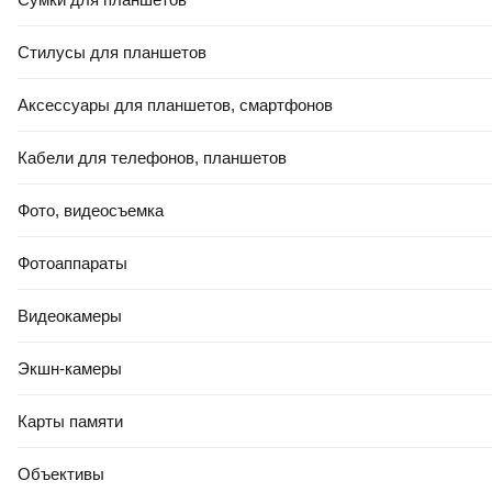
Стилусы для планшетов
РАССРОЧКА 5 ЧАСТЕЙ
74
,
00 Ҕ
Аксессуары для планшетов, смартфонов
Подушка туристическая Naturehike NH17A001-L /
6927595746257 (голубой)
Кабели для телефонов, планшетов
В корзину
4.8
(
11
)
Фото, видеосъемка
Фотоаппараты
Видеокамеры
Экшн-камеры
РАССРОЧКА 5 ЧАСТЕЙ
158
,
88 Ҕ
Карты памяти
Подушка туристическая Tramp TRI-012 (4шт)
В корзину
Объективы