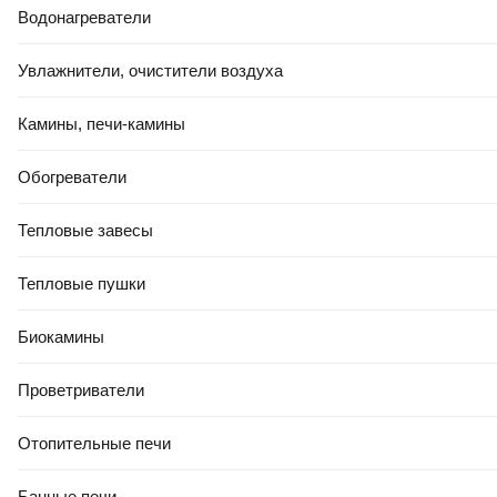
Водонагреватели
Увлажнители, очистители воздуха
41
,
50 Ҕ
Подушка туристическая Tramp TRA-160
Камины, печи-камины
В корзину
0.0
Обогреватели
Тепловые завесы
Тепловые пушки
Биокамины
11
,
50 Ҕ
Проветриватели
Подушка туристическая Naturehike NH18F018-Z-G (серый/
коричневый)
Отопительные печи
В корзину
0.0
Банные печи