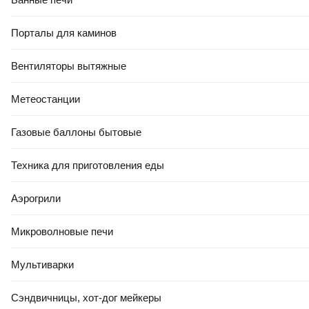
Порталы для каминов
Вентиляторы вытяжные
Метеостанции
26
,
00 Ҕ
Газовые баллоны бытовые
Подушка туристическая Мультидом VL84-216
В корзину
Техника для приготовления еды
0.0
Аэрогрили
Микроволновые печи
Мультиварки
Сэндвичницы, хот-дог мейкеры
13
,
00 Ҕ