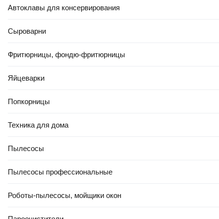
Автоклавы для консервирования
Сыроварни
РАССРОЧКА 5 ЧАСТЕЙ
60
,
00 Ҕ
Фритюрницы, фондю-фритюрницы
Подушка туристическая TANVOLT Pillow+BlackRed
В корзину
Яйцеварки
Попкорницы
Отличные цены⭐
Техника для дома
4.7
(
37
)
5.0
(
10
)
5.0
(
22
)
Пылесосы
Пылесосы профессиональные
Роботы-пылесосы, мойщики окон
-21%
440,00 Ҕ
89
,
71 Ҕ
346
,
00 Ҕ
358
,
47 Ҕ
Пароочистители