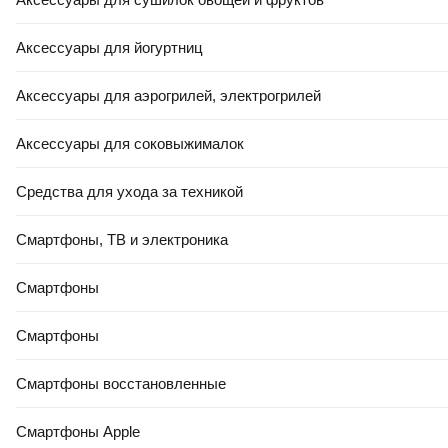
Аксессуары для йогуртниц
Аксессуары для аэрогрилей, электрогрилей
РАССРОЧКА 5 ЧАСТЕЙ
79
,
44 Ҕ
Аксессуары для соковыжималок
Подушка туристическая Tramp TRI-008 (2шт)
Средства для ухода за техникой
В корзину
Смартфоны, ТВ и электроника
Топ продаж🔥
Смартфоны
5.0
(
6
)
4.5
(
17
)
5.0
(
29
)
Смартфоны
Смартфоны восстановленные
Смартфоны Apple