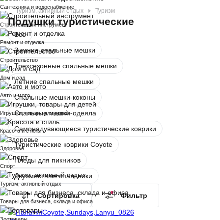
Сантехника и водоснабжение
Туризм, активный отдых
Туризм
Подушки туристические
Строительный инструмент
Все
Ремонт и отделка
Зимние спальные мешки
Строительство
Трехсезонные спальные мешки
Дом и сад
Летние спальные мешки
Авто и мото
Спальные мешки-коконы
Спальные мешки-одеяла
Игрушки, товары для детей
Самонадувающиеся туристические коврики
Красота и стиль
Туристические коврики Coyote
Здоровье
Пледы для пикников
Спорт
Двухместные спальники
Туризм, активный отдых
Сортировка
Фильтр
Товары для бизнеса, склада и офиса
Зоотовары