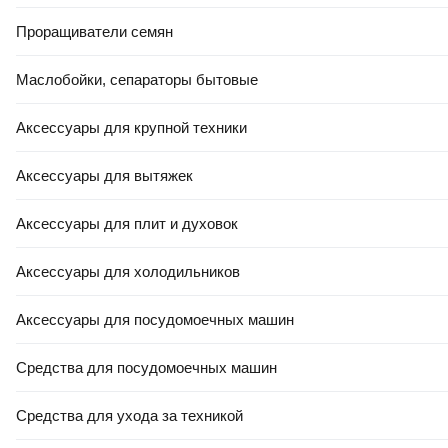
Проращиватели семян
Маслобойки, сепараторы бытовые
Аксессуары для крупной техники
41
,
50 Ҕ
Аксессуары для вытяжек
Подушка туристическая Tramp TRI-008
Аксессуары для плит и духовок
В корзину
5.0
(
1
)
Аксессуары для холодильников
Аксессуары для посудомоечных машин
Средства для посудомоечных машин
Средства для ухода за техникой
46
,
00 Ҕ