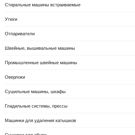
Стиральные машины встраиваемые
11
,
00 Ҕ
Подушка туристическая Naturehike NH18F018-Z (темно-синий)
Утюги
В корзину
Отпариватели
4.8
(
11
)
Швейные, вышивальные машины
Промышленные швейные машины
Оверлоки
40
,
00 Ҕ
Сушильные машины, шкафы
Подушка туристическая Tramp TRI-012
Есть уценка
Гладильные системы, прессы
В корзину
Машинки для удаления катышков
0.0
Сушилки для обуви