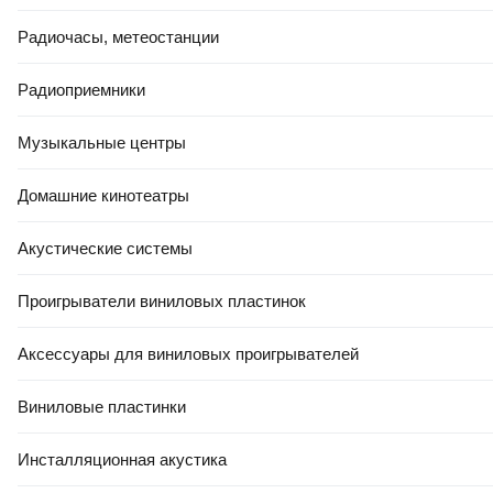
РАССРОЧКА 5 ЧАСТЕЙ
Радиочасы, метеостанции
92
,
50 Ҕ
Подушка туристическая Naturehike NH21ZT001 /
Радиоприемники
6927595772874 (абрикосовый/бежевый)
В корзину
Музыкальные центры
5.0
(
5
)
Домашние кинотеатры
Акустические системы
Проигрыватели виниловых пластинок
Аксессуары для виниловых проигрывателей
25
,
50 Ҕ
Подушка туристическая СИБТЕРМО 00910500
Виниловые пластинки
В корзину
0.0
Инсталляционная акустика