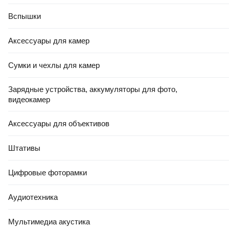
0.0
Вспышки
Аксессуары для камер
Сумки и чехлы для камер
Зарядные устройства, аккумуляторы для фото,
40
,
00 Ҕ
видеокамер
Подушка туристическая Naturehike 42х32х11см / NH17T013-Z-
CBR (бежевый)
Аксессуары для объективов
В корзину
Штативы
0.0
Цифровые фоторамки
Аудиотехника
Мультимедиа акустика