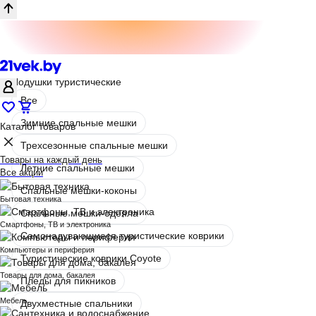
Подушки туристические
Все
Зимние спальные мешки
Каталог товаров
Трехсезонные спальные мешки
Товары на каждый день
Летние спальные мешки
Все акции
Спальные мешки-коконы
Бытовая техника
Спальные мешки-одеяла
Смартфоны, ТВ и электроника
Самонадувающиеся туристические коврики
Компьютеры и периферия
Туристические коврики Coyote
Товары для дома, бакалея
Пледы для пикников
Мебель
Двухместные спальники