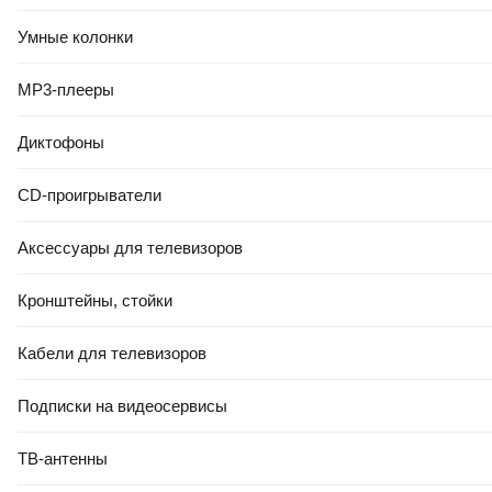
Умные колонки
MP3-плееры
РАССРОЧКА 5 ЧАСТЕЙ
78
,
00 Ҕ
Диктофоны
Подушка туристическая BTrace Elastic / M0213 (50x30x16.5см,
синий)
CD-проигрыватели
В корзину
Аксессуары для телевизоров
0.0
Кронштейны, стойки
Кабели для телевизоров
Подписки на видеосервисы
39
,
50 Ҕ
ТВ-антенны
Подушка туристическая Пингвин Shelters 50х40 / 04050