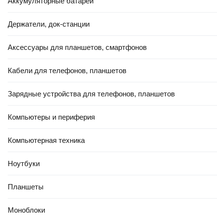
Аккумуляторные батареи
Держатели, док-станции
РАССРОЧКА 5 ЧАСТЕЙ
Аксессуары для планшетов, смартфонов
77
,
50 Ҕ
Подушка туристическая СИБТЕРМО Многофункциональная
00710530 (XL, черный)
Кабели для телефонов, планшетов
В корзину
Зарядные устройства для телефонов, планшетов
0.0
Компьютеры и периферия
Компьютерная техника
Ноутбуки
40
,
00 Ҕ
Планшеты
Подушка туристическая Берег Для туристических раскладушек
и кресел
Моноблоки