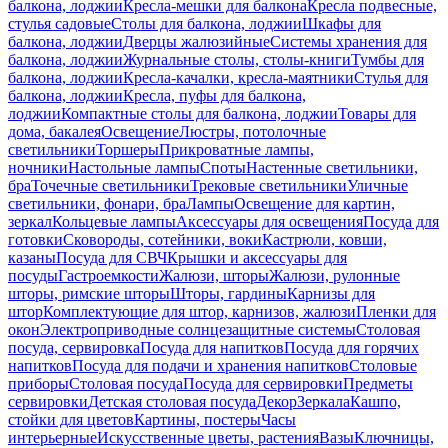
балкона, лоджии
Кресла-мешки для балкона
Кресла подвесные,
стулья садовые
Столы для балкона, лоджии
Шкафы для
балкона, лоджии
Дверцы жалюзийные
Системы хранения для
балкона, лоджии
Журнальные столы, столы-книги
Тумбы для
балкона, лоджии
Кресла-качалки, кресла-маятники
Стулья для
балкона, лоджии
Кресла, пуфы для балкона,
лоджии
Компактные столы для балкона, лоджии
Товары для
дома, бакалея
Освещение
Люстры, потолочные
светильники
Торшеры
Прикроватные лампы,
ночники
Настольные лампы
Споты
Настенные светильники,
бра
Точечные светильники
Трековые светильники
Уличные
светильники, фонари, бра
Лампы
Освещение для картин,
зеркал
Кольцевые лампы
Аксессуары для освещения
Посуда для
готовки
Сковороды, сотейники, воки
Кастрюли, ковши,
казаны
Посуда для СВЧ
Крышки и аксессуары для
посуды
Гастроемкости
Жалюзи, шторы
Жалюзи, рулонные
шторы, римские шторы
Шторы, гардины
Карнизы для
штор
Комплектующие для штор, карнизов, жалюзи
Пленки для
окон
Электроприводные солнцезащитные системы
Столовая
посуда, сервировка
Посуда для напитков
Посуда для горячих
напитков
Посуда для подачи и хранения напитков
Столовые
приборы
Столовая посуда
Посуда для сервировки
Предметы
сервировки
Детская столовая посуда
Декор
Зеркала
Кашпо,
стойки для цветов
Картины, постеры
Часы
интерьерные
Искусственные цветы, растения
Вазы
Ключницы,