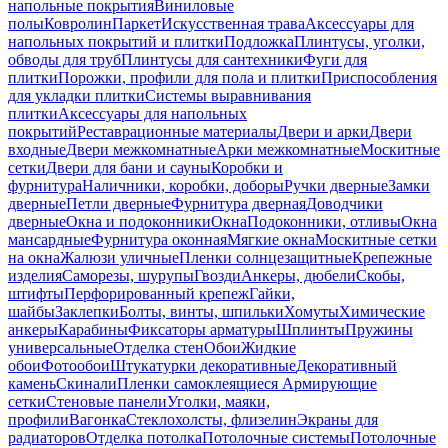
напольные покрытия
Виниловые
полы
Ковролин
Паркет
Искусственная трава
Аксессуары для
напольных покрытий и плитки
Подложка
Плинтусы, уголки,
обводы для труб
Плинтусы для сантехники
Фуги для
плитки
Порожки, профили для пола и плитки
Приспособления
для укладки плитки
Системы выравнивания
плитки
Аксессуары для напольных
покрытий
Реставрационные материалы
Двери и арки
Двери
входные
Двери межкомнатные
Арки межкомнатные
Москитные
сетки
Двери для бани и сауны
Коробки и
фурнитура
Наличники, коробки, доборы
Ручки дверные
Замки
дверные
Петли дверные
Фурнитура дверная
Доводчики
дверные
Окна и подоконники
Окна
Подоконники, отливы
Окна
мансардные
Фурнитура оконная
Мягкие окна
Москитные сетки
на окна
Жалюзи уличные
Пленки солнцезащитные
Крепежные
изделия
Саморезы, шурупы
Гвозди
Анкеры, дюбели
Скобы,
штифты
Перфорированный крепеж
Гайки,
шайбы
Заклепки
Болты, винты, шпильки
Хомуты
Химические
анкеры
Карабины
Фиксаторы арматуры
Шплинты
Пружины
универсальные
Отделка стен
Обои
Жидкие
обои
Фотообои
Штукатурки декоративные
Декоративный
камень
Скинали
Пленки самоклеящиеся
Армирующие
сетки
Стеновые панели
Уголки, маяки,
профили
Вагонка
Стеклохолсты, флизелин
Экраны для
радиаторов
Отделка потолка
Потолочные системы
Потолочные