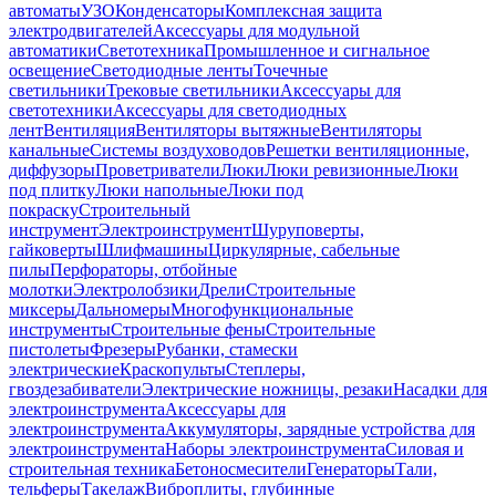
автоматы
УЗО
Конденсаторы
Комплексная защита
электродвигателей
Аксессуары для модульной
автоматики
Светотехника
Промышленное и сигнальное
освещение
Светодиодные ленты
Точечные
светильники
Трековые светильники
Аксессуары для
светотехники
Аксессуары для светодиодных
лент
Вентиляция
Вентиляторы вытяжные
Вентиляторы
канальные
Системы воздуховодов
Решетки вентиляционные,
диффузоры
Проветриватели
Люки
Люки ревизионные
Люки
под плитку
Люки напольные
Люки под
покраску
Строительный
инструмент
Электроинструмент
Шуруповерты,
гайковерты
Шлифмашины
Циркулярные, сабельные
пилы
Перфораторы, отбойные
молотки
Электролобзики
Дрели
Строительные
миксеры
Дальномеры
Многофункциональные
инструменты
Строительные фены
Строительные
пистолеты
Фрезеры
Рубанки, стамески
электрические
Краскопульты
Степлеры,
гвоздезабиватели
Электрические ножницы, резаки
Насадки для
электроинструмента
Аксессуары для
электроинструмента
Аккумуляторы, зарядные устройства для
электроинструмента
Наборы электроинструмента
Силовая и
строительная техника
Бетоносмесители
Генераторы
Тали,
тельферы
Такелаж
Виброплиты, глубинные