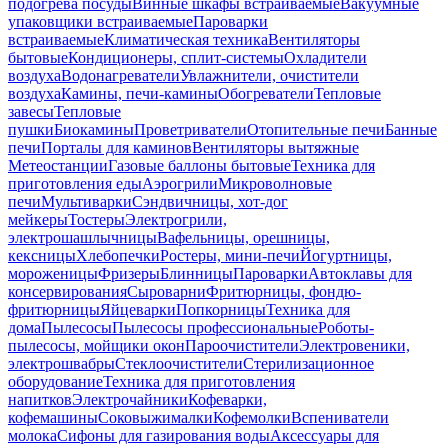
подогрева посуды
Винные шкафы встраиваемые
Вакуумные
упаковщики встраиваемые
Пароварки
встраиваемые
Климатическая техника
Вентиляторы
бытовые
Кондиционеры, сплит-системы
Охладители
воздуха
Водонагреватели
Увлажнители, очистители
воздуха
Камины, печи-камины
Обогреватели
Тепловые
завесы
Тепловые
пушки
Биокамины
Проветриватели
Отопительные печи
Банные
печи
Порталы для каминов
Вентиляторы вытяжные
Метеостанции
Газовые баллоны бытовые
Техника для
приготовления еды
Аэрогрили
Микроволновые
печи
Мультиварки
Сэндвичницы, хот-дог
мейкеры
Тостеры
Электрогрили,
электрошашлычницы
Вафельницы, орешницы,
кексницы
Хлебопечки
Ростеры, мини-печи
Йогуртницы,
мороженицы
Фризеры
Блинницы
Пароварки
Автоклавы для
консервирования
Сыроварни
Фритюрницы, фондю-
фритюрницы
Яйцеварки
Попкорницы
Техника для
дома
Пылесосы
Пылесосы профессиональные
Роботы-
пылесосы, мойщики окон
Пароочистители
Электровеники,
электрошвабры
Стеклоочистители
Стерилизационное
оборудование
Техника для приготовления
напитков
Электрочайники
Кофеварки,
кофемашины
Соковыжималки
Кофемолки
Вспениватели
молока
Сифоны для газирования воды
Аксессуары для