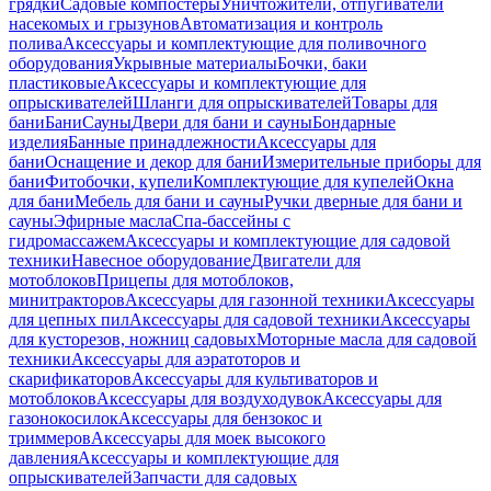
грядки
Садовые компостеры
Уничтожители, отпугиватели
насекомых и грызунов
Автоматизация и контроль
полива
Аксессуары и комплектующие для поливочного
оборудования
Укрывные материалы
Бочки, баки
пластиковые
Аксессуары и комплектующие для
опрыскивателей
Шланги для опрыскивателей
Товары для
бани
Бани
Сауны
Двери для бани и сауны
Бондарные
изделия
Банные принадлежности
Аксессуары для
бани
Оснащение и декор для бани
Измерительные приборы для
бани
Фитобочки, купели
Комплектующие для купелей
Окна
для бани
Мебель для бани и сауны
Ручки дверные для бани и
сауны
Эфирные масла
Спа-бассейны с
гидромассажем
Аксессуары и комплектующие для садовой
техники
Навесное оборудование
Двигатели для
мотоблоков
Прицепы для мотоблоков,
минитракторов
Аксессуары для газонной техники
Аксессуары
для цепных пил
Аксессуары для садовой техники
Аксессуары
для кусторезов, ножниц садовых
Моторные масла для садовой
техники
Аксессуары для аэратоторов и
скарификаторов
Аксессуары для культиваторов и
мотоблоков
Аксессуары для воздуходувок
Аксессуары для
газонокосилок
Аксессуары для бензокос и
триммеров
Аксессуары для моек высокого
давления
Аксессуары и комплектующие для
опрыскивателей
Запчасти для садовых