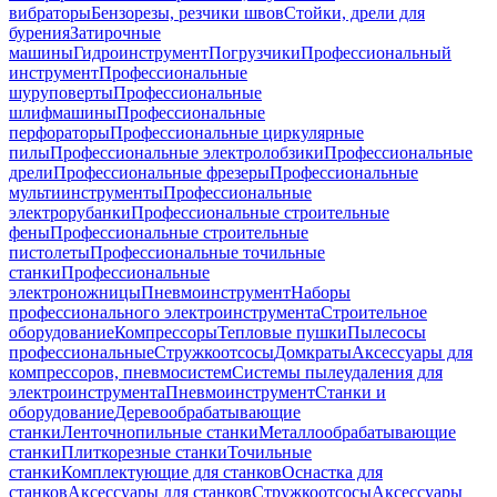
вибраторы
Бензорезы, резчики швов
Стойки, дрели для
бурения
Затирочные
машины
Гидроинструмент
Погрузчики
Профессиональный
инструмент
Профессиональные
шуруповерты
Профессиональные
шлифмашины
Профессиональные
перфораторы
Профессиональные циркулярные
пилы
Профессиональные электролобзики
Профессиональные
дрели
Профессиональные фрезеры
Профессиональные
мультиинструменты
Профессиональные
электрорубанки
Профессиональные строительные
фены
Профессиональные строительные
пистолеты
Профессиональные точильные
станки
Профессиональные
электроножницы
Пневмоинструмент
Наборы
профессионального электроинструмента
Строительное
оборудование
Компрессоры
Тепловые пушки
Пылесосы
профессиональные
Стружкоотсосы
Домкраты
Аксессуары для
компрессоров, пневмосистем
Системы пылеудаления для
электроинструмента
Пневмоинструмент
Станки и
оборудование
Деревообрабатывающие
станки
Ленточнопильные станки
Металлообрабатывающие
станки
Плиткорезные станки
Точильные
станки
Комплектующие для станков
Оснастка для
станков
Аксессуары для станков
Стружкоотсосы
Аксессуары