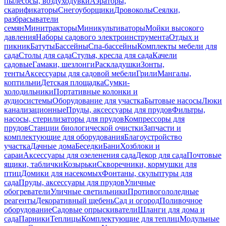
пылесосы, воздуходувки
Аэраторы,
скарификаторы
Снегоуборщики
Дровоколы
Сеялки,
разбрасыватели
семян
Минитракторы
Миникультиваторы
Мойки высокого
давления
Наборы садового электроинструмента
Отдых и
пикник
Батуты
Бассейны
Спа-бассейны
Комплекты мебели для
сада
Столы для сада
Стулья, кресла для сада
Качели
садовые
Гамаки, шезлонги
Раскладушки
Зонты,
тенты
Аксессуары для садовой мебели
Грили
Мангалы,
коптильни
Детская площадка
Сумки-
холодильники
Портативные колонки и
аудиосистемы
Оборудование для участка
Бытовые насосы
Люки
канализационные
Пруды, аксессуары для прудов
Фильтры,
насосы, стерилизаторы для прудов
Компрессоры для
прудов
Станции биологической очистки
Запчасти и
комплектующие для оборудования
Благоустройство
участка
Дачные дома
Беседки
Бани
Хозблоки и
сараи
Аксессуары для озеленения сада
Декор для сада
Почтовые
ящики, таблички
Козырьки
Скворечники, кормушки для
птиц
Домики для насекомых
Фонтаны, скульптуры для
сада
Пруды, аксессуары для прудов
Уличные
обогреватели
Уличные светильники
Противогололедные
реагенты
Декоративный щебень
Сад и огород
Поливочное
оборудование
Садовые опрыскиватели
Шланги для дома и
сада
Парники
Теплицы
Комплектующие для теплиц
Модульные