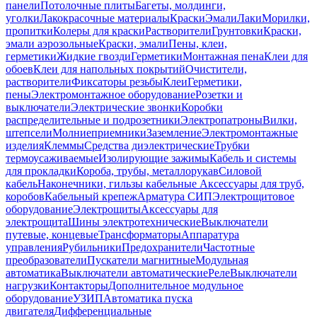
панели
Потолочные плиты
Багеты, молдинги,
уголки
Лакокрасочные материалы
Краски
Эмали
Лаки
Морилки,
пропитки
Колеры для краски
Растворители
Грунтовки
Краски,
эмали аэрозольные
Краски, эмали
Пены, клеи,
герметики
Жидкие гвозди
Герметики
Монтажная пена
Клеи для
обоев
Клеи для напольных покрытий
Очистители,
растворители
Фиксаторы резьбы
Клеи
Герметики,
пены
Электромонтажное оборудование
Розетки и
выключатели
Электрические звонки
Коробки
распределительные и подрозетники
Электропатроны
Вилки,
штепсели
Молниеприемники
Заземление
Электромонтажные
изделия
Клеммы
Средства диэлектрические
Трубки
термоусаживаемые
Изолирующие зажимы
Кабель и системы
для прокладки
Короба, трубы, металлорукав
Силовой
кабель
Наконечники, гильзы кабельные
Аксессуары для труб,
коробов
Кабельный крепеж
Арматура СИП
Электрощитовое
оборудование
Электрощиты
Аксессуары для
электрощита
Шины электротехнические
Выключатели
путевые, концевые
Трансформаторы
Аппаратура
управления
Рубильники
Предохранители
Частотные
преобразователи
Пускатели магнитные
Модульная
автоматика
Выключатели автоматические
Реле
Выключатели
нагрузки
Контакторы
Дополнительное модульное
оборудование
УЗИП
Автоматика пуска
двигателя
Дифференциальные