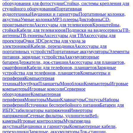
оборудования для фотостудии
Стойки, системы крепления для
студийного оборудования
Портативная
аудиотехника
Наушники и гарнитуры
Портативные колонки,
акустика
Умные колонки
MP3-плееры
Диктофоны
CD-
проигрыватели
Аксессуары для телевизоров
Кронштейны,
стойки
Кабели для телевизоров
Подписки на видеосервисы
ТВ-
антенны
ТВ-тюнеры
Аксессуары для ТВ
Аксессуары для
проектора
Очки 3D
Средства для ухода за
электроникой
Кабели, переходники
Аксессуары для
портативных устройств
Портативные аккумуляторы
Элементы
питания, зарядные устройства
Аккумуляторные
батареи
Держатели, док-станции
Аксессуары для планшетов,
смартфонов
Кабели для телефонов, планшетов
Зарядные
устройства для телефонов, планшетов
Компьютеры и
периферия
Компьютерная
техника
Ноутбуки
Планшеты
Моноблоки
Компьютеры
Игровые
компьютеры
Игровые консоли
Серверное
оборудование
Компьютерная
периферия
Мониторы
Мыши
Клавиатуры
Стилусы
Наборы
периферии
Источники бесперебойного питания
Батареи для
ИБП
Стабилизаторы напряжения
Инверторы
напряжения
Сетевые фильтры, удлинители
Веб-
камеры
Игровые контроллеры
Мультимедиа
акустика
Наушники и гарнитуры
Компьютерные кабели,
переходники
Зарядные, аккумуляторы
Док-станции,