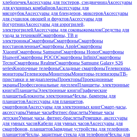
хлебопечек
Аксессуары для тостеров, сэндвичниц
Аксессуары
для кухонных комбайнов
Аксессуары для
мясорубок
Аксессуары для блендеров, миксеров
Аксессуары
для сушилок овощей и фруктов
Аксессуары для
йогуртниц
Аксессуары для аэрогрилей,
электрогрилей
Аксессуары для соковыжималок
Средства для
ухода за техникой
Смартфоны, ТВ и
электроника
Смартфоны
Смартфоны
Смартфоны
восстановленные
Смартфоны Apple
Смартфоны
Xiaomi
Смартфоны Samsung
Смартфоны Honor
Смартфоны
Huawei
Смартфоны POCO
Смартфоны Infinix
Смартфоны
Tecno
Смартфоны Realme
Смартфоны Samsung Galaxy S26
series
Кнопочные телефоны
Складные смартфоны
Телевизоры,
мониторы
Телевизоры
Мониторы
Мониторы-телевизоры
ТВ-
приставки и медиаплееры
Проекторы
Проекционные
экраны
Профессиональные дисплеи
Планшеты, электронные
книги
Планшеты
Электронные книги
Графические
планшеты
Блокноты электронные
Чехлы, бамперы для
планшетов
Аксессуары для планшетов,
смартфонов
Аксессуары для электронных книг
Смарт-часы,
аксессуары
Умные часы
Фитнес-браслеты
Умные часы
детские
Умные часы, фитнес-браслеты
Ремешки, аксессуары
для умных часов
Кабели для умных часов
Аксессуары для
смартфонов, планшетов
Зарядные устройства для телефонов,
планшетов
Чехлы, защитные стекла для телефонов
Чехлы для