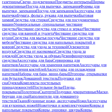
газетницы
Свечи, подсвечники
Предметы интерьера
Ширмы
декоративные
Посуда для выпечки, запекания
Формы для
выпечки, запекания
Посуда для запекания
Аксессуары для
выпечки
Бумага, фольга, рукава для выпечки
Бытовая
химия
Средства для стирки
Средства для посудомоечных
машин
Универсальные, специальные чистящие
средства
Чистящие средства для стекол и зеркал
Чистящие
средства для ванной и туалета
Чистящие средства для
кухни
Средства для мытья посуды
Чистящие средства для
мебели
Чистящие средства для напольных покрытий и
ковров
Средства для ухода за техникой
Освежители
воздуха
Средства от насекомых
Средства ухода за
одеждой
Средства ухода за обувью
Дезинфицирующие
средства
Аксессуары для бара
Сервировка для
напитков
Аксессуары для хранения напитков
Аксессуары для
приготовления коктейлей
Аксессуары для охлаждения
напитков
Наборы для бара, мини-бары
Штопоры, открывалки
для бутылок
Домашний текстиль
Подушки для
сна
Одеяла
Комплекты постельных
принадлежностей
Постельное белье
Пледы,
покрывала
Полотенца
Скатерти
Подушки декоративные
Маски,
беруши для сна
Наполнители для домашнего
текстиля
Ткани
Кухонные ножи, аксессуары
Ножи
Аксессуары
для кухонных ножей
Ножеточки и комплектующие
Ковры и
напольные покрытия
Ковры, циновки, шкуры
Ковры,