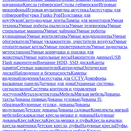
наушники
Кресла геймерские
Столы геймерские
Игровые
микрофоны
Игровая мультимедиа акустика
Аксессуары для
геймеров
Фигурки Funko Pop
Подставки для
ноутбуков
Светодиодные ленты
Лампы для мониторов
Умная
техника
Умные роботы-пылесосы
Умные телевизоры
Умные
стиральные машины
Умные чайники
Умные роботы
кулинарные
Умные вентиляторы
Умные кондиционеры
Умные
обогреватели
Умные увлажнители, очистители воздуха
Умные
отопительные котлы
Умные проветриватели
Умные радиочасы,
метеостанции
Умные кормушки и поилки для
животных
Умные напольные весы
Накопители данных
USB
Flash накопители
Внешние HDD, SSD диски
Карты
памяти
Сетевые накопители
Картридеры
Оптические
диски
Наблюдение и безопасность
Камеры
видеонаблюдения
Аксессуары для CCTV
Домофоны,
вызывные панели
Датчики для дома
Охранные системы,
сигнализации
Системы контроля и управления
доступом
Металлодетекторы
Мебель
Мягкая мебель
Диваны,
тахты
Диваны прямые
Диваны угловые
Диваны П-
образные
Кухонные уголки, диваны
Диваны
модульные
Детские диваны
Диваны садовые
Комплекты мягкой
мебели
Бескаркасные кресла-мешки и диваны
Надувные
диваны
Кресла
Кресла
Кресла-мешки и пуфы
Кресла-качалки,
кресла-маятники
Детские кресла, пуфы
Надувные кресла
Пуфы,
оттоманки
Кресла-кровати
Игровая мебель
Кресла