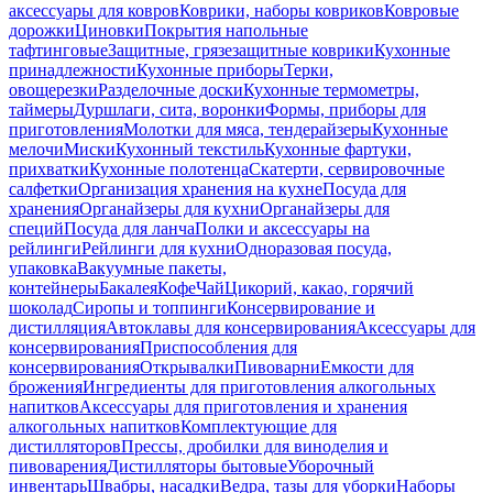
аксессуары для ковров
Коврики, наборы ковриков
Ковровые
дорожки
Циновки
Покрытия напольные
тафтинговые
Защитные, грязезащитные коврики
Кухонные
принадлежности
Кухонные приборы
Терки,
овощерезки
Разделочные доски
Кухонные термометры,
таймеры
Дуршлаги, сита, воронки
Формы, приборы для
приготовления
Молотки для мяса, тендерайзеры
Кухонные
мелочи
Миски
Кухонный текстиль
Кухонные фартуки,
прихватки
Кухонные полотенца
Скатерти, сервировочные
салфетки
Организация хранения на кухне
Посуда для
хранения
Органайзеры для кухни
Органайзеры для
специй
Посуда для ланча
Полки и аксессуары на
рейлинги
Рейлинги для кухни
Одноразовая посуда,
упаковка
Вакуумные пакеты,
контейнеры
Бакалея
Кофе
Чай
Цикорий, какао, горячий
шоколад
Сиропы и топпинги
Консервирование и
дистилляция
Автоклавы для консервирования
Аксессуары для
консервирования
Приспособления для
консервирования
Открывалки
Пивоварни
Емкости для
брожения
Ингредиенты для приготовления алкогольных
напитков
Аксессуары для приготовления и хранения
алкогольных напитков
Комплектующие для
дистилляторов
Прессы, дробилки для виноделия и
пивоварения
Дистилляторы бытовые
Уборочный
инвентарь
Швабры, насадки
Ведра, тазы для уборки
Наборы