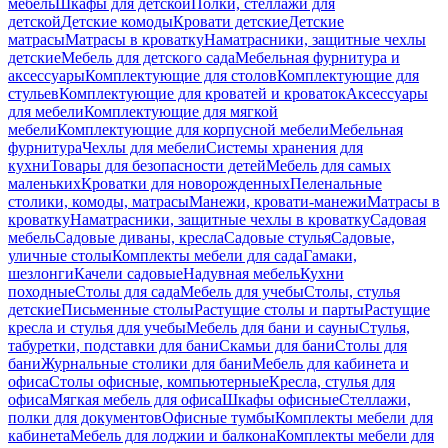
мебель
Шкафы для детской
Полки, стеллажи для
детской
Детские комоды
Кровати детские
Детские
матрасы
Матрасы в кроватку
Наматрасники, защитные чехлы
детские
Мебель для детского сада
Мебельная фурнитура и
аксессуары
Комплектующие для столов
Комплектующие для
стульев
Комплектующие для кроватей и кроваток
Аксессуары
для мебели
Комплектующие для мягкой
мебели
Комплектующие для корпусной мебели
Мебельная
фурнитура
Чехлы для мебели
Системы хранения для
кухни
Товары для безопасности детей
Мебель для самых
маленьких
Кроватки для новорожденных
Пеленальные
столики, комоды, матрасы
Манежи, кровати-манежи
Матрасы в
кроватку
Наматрасники, защитные чехлы в кроватку
Садовая
мебель
Садовые диваны, кресла
Садовые стулья
Садовые,
уличные столы
Комплекты мебели для сада
Гамаки,
шезлонги
Качели садовые
Надувная мебель
Кухни
походные
Столы для сада
Мебель для учебы
Столы, стулья
детские
Письменные столы
Растущие столы и парты
Растущие
кресла и стулья для учебы
Мебель для бани и сауны
Стулья,
табуретки, подставки для бани
Скамьи для бани
Столы для
бани
Журнальные столики для бани
Мебель для кабинета и
офиса
Столы офисные, компьютерные
Кресла, стулья для
офиса
Мягкая мебель для офиса
Шкафы офисные
Стеллажи,
полки для документов
Офисные тумбы
Комплекты мебели для
кабинета
Мебель для лоджии и балкона
Комплекты мебели для