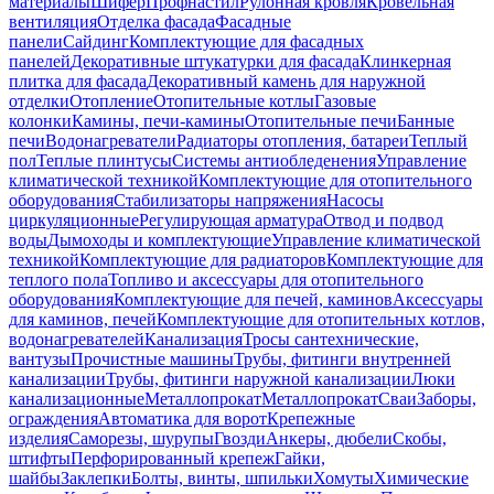
материалы
Шифер
Профнастил
Рулонная кровля
Кровельная
вентиляция
Отделка фасада
Фасадные
панели
Сайдинг
Комплектующие для фасадных
панелей
Декоративные штукатурки для фасада
Клинкерная
плитка для фасада
Декоративный камень для наружной
отделки
Отопление
Отопительные котлы
Газовые
колонки
Камины, печи-камины
Отопительные печи
Банные
печи
Водонагреватели
Радиаторы отопления, батареи
Теплый
пол
Теплые плинтусы
Системы антиобледенения
Управление
климатической техникой
Комплектующие для отопительного
оборудования
Стабилизаторы напряжения
Насосы
циркуляционные
Регулирующая арматура
Отвод и подвод
воды
Дымоходы и комплектующие
Управление климатической
техникой
Комплектующие для радиаторов
Комплектующие для
теплого пола
Топливо и аксессуары для отопительного
оборудования
Комплектующие для печей, каминов
Аксессуары
для каминов, печей
Комплектующие для отопительных котлов,
водонагревателей
Канализация
Тросы сантехнические,
вантузы
Прочистные машины
Трубы, фитинги внутренней
канализации
Трубы, фитинги наружной канализации
Люки
канализационные
Металлопрокат
Металлопрокат
Сваи
Заборы,
ограждения
Автоматика для ворот
Крепежные
изделия
Саморезы, шурупы
Гвозди
Анкеры, дюбели
Скобы,
штифты
Перфорированный крепеж
Гайки,
шайбы
Заклепки
Болты, винты, шпильки
Хомуты
Химические