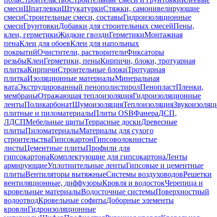
смеси
Шпатлевки
Штукатурки
Стяжки, самонивелирующие
смеси
Строительные смеси, составы
Гидроизоляционные
смеси
Грунтовки
Добавки для строительных смесей
Пены,
клеи, герметики
Жидкие гвозди
Герметики
Монтажная
пена
Клеи для обоев
Клеи для напольных
покрытий
Очистители, растворители
Фиксаторы
резьбы
Клеи
Герметики, пены
Кирпичи, блоки, тротуарная
плитка
Кирпичи
Строительные блоки
Тротуарная
плитка
Изоляционные материалы
Минеральная
вата
Экструдированный пенополистирол
Пенопласт
Пленки,
мембраны
Отражающая теплоизоляция
Гидроизоляционные
ленты
Поликарбонат
Шумоизоляция
Теплоизоляция
Звукоизоляц
плитные и пиломатериалы
Плиты OSB
Фанера
ДСП,
ЛДСП
Мебельные щиты
Террасные доски
Древесные
плиты
Пиломатериалы
Материалы для сухого
строительства
Гипсокартон
Гипсоволокнистые
листы
Цементные плиты
Профили для
гипсокартона
Комплектующие для гипсокартона
Ленты
армирующие
Уплотнительные ленты
Гипсовые и цементные
плиты
Вентиляторы вытяжные
Системы воздуховодов
Решетки
вентиляционные, диффузоры
Кровля и водосток
Черепица и
кровельные материалы
Водосточные системы
Поверхностный
водоотвод
Кровельные софиты
Доборные элементы
кровли
Гидроизоляционные