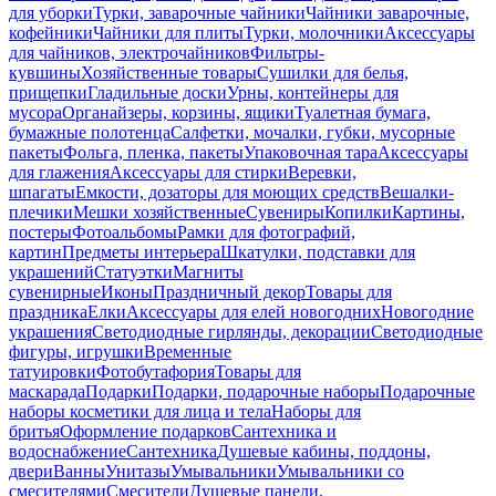
для уборки
Турки, заварочные чайники
Чайники заварочные,
кофейники
Чайники для плиты
Турки, молочники
Аксессуары
для чайников, электрочайников
Фильтры-
кувшины
Хозяйственные товары
Сушилки для белья,
прищепки
Гладильные доски
Урны, контейнеры для
мусора
Органайзеры, корзины, ящики
Туалетная бумага,
бумажные полотенца
Салфетки, мочалки, губки, мусорные
пакеты
Фольга, пленка, пакеты
Упаковочная тара
Аксессуары
для глажения
Аксессуары для стирки
Веревки,
шпагаты
Емкости, дозаторы для моющих средств
Вешалки-
плечики
Мешки хозяйственные
Сувениры
Копилки
Картины,
постеры
Фотоальбомы
Рамки для фотографий,
картин
Предметы интерьера
Шкатулки, подставки для
украшений
Статуэтки
Магниты
сувенирные
Иконы
Праздничный декор
Товары для
праздника
Елки
Аксессуары для елей новогодних
Новогодние
украшения
Светодиодные гирлянды, декорации
Светодиодные
фигуры, игрушки
Временные
татуировки
Фотобутафория
Товары для
маскарада
Подарки
Подарки, подарочные наборы
Подарочные
наборы косметики для лица и тела
Наборы для
бритья
Оформление подарков
Сантехника и
водоснабжение
Сантехника
Душевые кабины, поддоны,
двери
Ванны
Унитазы
Умывальники
Умывальники со
смесителями
Смесители
Душевые панели,