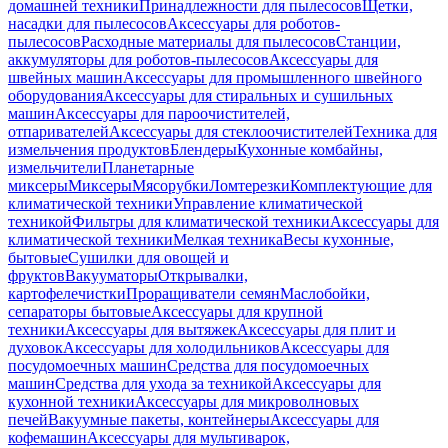
домашней техники
Принадлежности для пылесосов
Щетки,
насадки для пылесосов
Аксессуары для роботов-
пылесосов
Расходные материалы для пылесосов
Станции,
аккумуляторы для роботов-пылесосов
Аксессуары для
швейных машин
Аксессуары для промышленного швейного
оборудования
Аксессуары для стиральных и сушильных
машин
Аксессуары для пароочистителей,
отпаривателей
Аксессуары для стеклоочистителей
Техника для
измельчения продуктов
Блендеры
Кухонные комбайны,
измельчители
Планетарные
миксеры
Миксеры
Мясорубки
Ломтерезки
Комплектующие для
климатической техники
Управление климатической
техникой
Фильтры для климатической техники
Аксессуары для
климатической техники
Мелкая техника
Весы кухонные,
бытовые
Сушилки для овощей и
фруктов
Вакууматоры
Открывалки,
картофелечистки
Проращиватели семян
Маслобойки,
сепараторы бытовые
Аксессуары для крупной
техники
Аксессуары для вытяжек
Аксессуары для плит и
духовок
Аксессуары для холодильников
Аксессуары для
посудомоечных машин
Средства для посудомоечных
машин
Средства для ухода за техникой
Аксессуары для
кухонной техники
Аксессуары для микроволновых
печей
Вакуумные пакеты, контейнеры
Аксессуары для
кофемашин
Аксессуары для мультиварок,