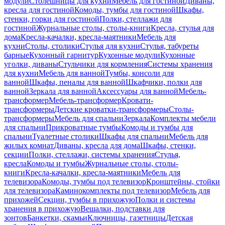
модули
Столешницы для кухни
Мебель для гостиной
Диваны,
кресла для гостиной
Комоды, тумбы для гостиной
Шкафы,
стенки, горки для гостиной
Полки, стеллажи для
гостиной
Журнальные столы, столы-книги
Кресла, стулья для
дома
Кресла-качалки, кресла-маятники
Мебель для
кухни
Столы, столики
Стулья для кухни
Стулья, табуреты
барные
Кухонный гарнитур
Кухонные модули
Кухонные
уголки, диваны
Стульчики для кормления
Системы хранения
для кухни
Мебель для ванной
Тумбы, консоли для
ванной
Шкафы, пеналы для ванной
Шкафчики, полки для
ванной
Зеркала для ванной
Аксессуары для ванной
Мебель-
трансформер
Мебель-трансформер
Кровати-
трансформеры
Детские кроватки-трансформеры
Столы-
трансформеры
Мебель для спальни
Зеркала
Комплекты мебели
для спальни
Прикроватные тумбы
Комоды и тумбы для
спальни
Туалетные столики
Шкафы для спальни
Мебель для
жилых комнат
Диваны, кресла для дома
Шкафы, стенки,
секции
Полки, стеллажи, системы хранения
Стулья,
кресла
Комоды и тумбы
Журнальные столы, столы-
книги
Кресла-качалки, кресла-маятники
Мебель для
телевизора
Комоды, тумбы под телевизор
Кронштейны, стойки
для телевизора
Каминокомплекты под телевизор
Мебель для
прихожей
Секции, тумбы в прихожую
Полки и системы
хранения в прихожую
Вешалки, подставки для
зонтов
Банкетки, скамьи
Ключницы, газетницы
Детская