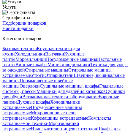
Услуги
Сертификаты
Подборщик подарков
Найти подарки
Категории товаров
Бытовая техника
Крупная техника для
кухни
Холодильники
Вытяжки
Кухонные
плиты
Морозильники
Посудомоечные машины
Настольные
плиты
Винные шкафы
Мини-холодильники
Техника для ухода
за одеждой
Стиральные машины
Стиральные машины
встраиваемые
Утюги
Отпариватели
Швейные, вышивальные
машины
Промышленные швейные
машины
Оверлоки
Сушильные машины, шкафы
Гладильные
системы, прессы
Машинки для удаления катышков
Сушилки
для обуви
Встраиваемая техника, оборудование
Варочные
панели
Духовые шкафы
Холодильники
встраиваемые
Посудомоечные машины
встраиваемые
Микроволновые печи
встраиваемые
Кофемашины встраиваемые
Комплекты
встраиваемой техники
Морозильники
встраиваемые
Измельчители пищевых отходов
Шкафы для