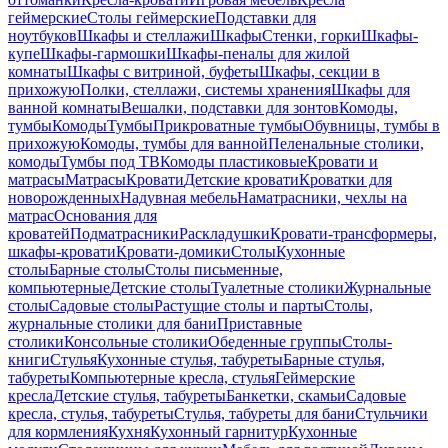
геймерские
Столы геймерские
Подставки для
ноутбуков
Шкафы и стеллажи
Шкафы
Стенки, горки
Шкафы-
купе
Шкафы-гармошки
Шкафы-пеналы для жилой
комнаты
Шкафы с витриной, буфеты
Шкафы, секции в
прихожую
Полки, стеллажи, системы хранения
Шкафы для
ванной комнаты
Вешалки, подставки для зонтов
Комоды,
тумбы
Комоды
Тумбы
Прикроватные тумбы
Обувницы, тумбы в
прихожую
Комоды, тумбы для ванной
Пеленальные столики,
комоды
Тумбы под ТВ
Комоды пластиковые
Кровати и
матрасы
Матрасы
Кровати
Детские кровати
Кроватки для
новорожденных
Надувная мебель
Наматрасники, чехлы на
матрас
Основания для
кроватей
Подматрасники
Раскладушки
Кровати-трансформеры,
шкафы-кровати
Кровати-домики
Столы
Кухонные
столы
Барные столы
Столы письменные,
компьютерные
Детские столы
Туалетные столики
Журнальные
столы
Садовые столы
Растущие столы и парты
Столы,
журнальные столики для бани
Приставные
столики
Консольные столики
Обеденные группы
Столы-
книги
Стулья
Кухонные стулья, табуреты
Барные стулья,
табуреты
Компьютерные кресла, стулья
Геймерские
кресла
Детские стулья, табуреты
Банкетки, скамьи
Садовые
кресла, стулья, табуреты
Стулья, табуреты для бани
Стульчики
для кормления
Кухня
Кухонный гарнитур
Кухонные