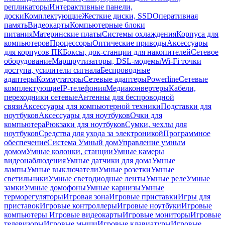
репликаторы
Интерактивные панели,
доски
Комплектующие
Жесткие диски, SSD
Оперативная
память
Видеокарты
Компьютерные блоки
питания
Материнские платы
Системы охлаждения
Корпуса для
компьютеров
Процессоры
Оптические приводы
Аксессуары
для корпусов ПК
Боксы, док-станции для накопителей
Сетевое
оборудование
Маршрутизаторы, DSL-модемы
Wi-Fi точки
доступа, усилители сигнала
Беспроводные
адаптеры
Коммутаторы
Сетевые адаптеры
Powerline
Сетевые
комплектующие
IP-телефония
Медиаконвертеры
Кабели,
переходники сетевые
Антенны для беспроводной
связи
Аксессуары для компьютерной техники
Подставки для
ноутбуков
Аксессуары для ноутбуков
Очки для
компьютера
Рюкзаки для ноутбуков
Сумки, чехлы для
ноутбуков
Средства для ухода за электроникой
Программное
обеспечение
Система Умный дом
Управление умным
домом
Умные колонки, станции
Умные камеры
видеонаблюдения
Умные датчики для дома
Умные
лампы
Умные выключатели
Умные розетки
Умные
светильники
Умные светодиодные ленты
Умные реле
Умные
замки
Умные домофоны
Умные карнизы
Умные
терморегуляторы
Игровая зона
Игровые приставки
Игры для
приставок
Игровые контроллеры
Игровые ноутбуки
Игровые
компьютеры
Игровые видеокарты
Игровые мониторы
Игровые
телевизоры
Игровые мыши
Игровые клавиатуры
Игровые