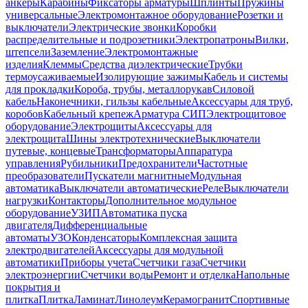
анкеры
Карабины
Фиксаторы арматуры
Шплинты
Пружины
универсальные
Электромонтажное оборудование
Розетки и
выключатели
Электрические звонки
Коробки
распределительные и подрозетники
Электропатроны
Вилки,
штепсели
Заземление
Электромонтажные
изделия
Клеммы
Средства диэлектрические
Трубки
термоусаживаемые
Изолирующие зажимы
Кабель и системы
для прокладки
Короба, трубы, металлорукав
Силовой
кабель
Наконечники, гильзы кабельные
Аксессуары для труб,
коробов
Кабельный крепеж
Арматура СИП
Электрощитовое
оборудование
Электрощиты
Аксессуары для
электрощита
Шины электротехнические
Выключатели
путевые, концевые
Трансформаторы
Аппаратура
управления
Рубильники
Предохранители
Частотные
преобразователи
Пускатели магнитные
Модульная
автоматика
Выключатели автоматические
Реле
Выключатели
нагрузки
Контакторы
Дополнительное модульное
оборудование
УЗИП
Автоматика пуска
двигателя
Дифференциальные
автоматы
УЗО
Конденсаторы
Комплексная защита
электродвигателей
Аксессуары для модульной
автоматики
Приборы учета
Счетчики газа
Счетчики
электроэнергии
Счетчики воды
Ремонт и отделка
Напольные
покрытия и
плитка
Плитка
Ламинат
Линолеум
Керамогранит
Спортивные