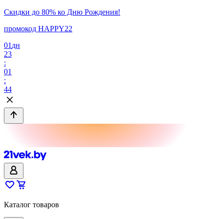
Скидки до 80% ко Дню Рождения!
промокод HAPPY22
01
дн
23
:
01
:
44
Каталог товаров