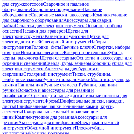
для стружкоотсосов
Сварочное и паяльное
оборудование
Сварочное оборудование
Паяльное
оборудование
Сварочные маски, аксессуары
Комплектующие
для сварочного оборудования
Аксессуары для сварки,
пайки
Оснастка для электроинструмента
Оснастка, наборы
оснастки
Насадки для граверов
Щетки для
электроинструмента
Развертки
Пуансоны
Щетки для
электродвигателей
Слесарный инструмент
Наборы
инструментов
Головки, биты
Гаечные ключи
Отвертки, наборы
отверток
Ножницы слесарные
Клещи строительные
Зубила,
керны, выколотки
Щетки слесарные
Оснастка и аксессуары для
бурения и сверления
Сверла, буры, зенкеры
Коронки
Зубила для
электроинструмента
Аксессуары для бурения и
сверления
Столярный инструмент
Тиски, струбцины,
гейферные зажимы
Ручные пилы, ножовки
Молотки, кувалды,
киянки
Напильники
Ручные стамески
Рубанки, рашпили
ручные
Оснастка и аксессуары для резания и
шлифования
Отрезные, пильные диски
Пильные полотна для
электроинструмента
Фрезы
Шлифовальные диски, насадки,
листы
Шлифовальные чашки
Точильные камни, круги,
сегменты
Полировальные валы
Направляющие
шины
Комплектующие для резания
Аксессуары для
резания
Аксессуары для шлифования
Электромонтажный
инструмент
Обжимной инструмент
Плоскогубцы,
круглогубцы
Кусачки, болторезы,