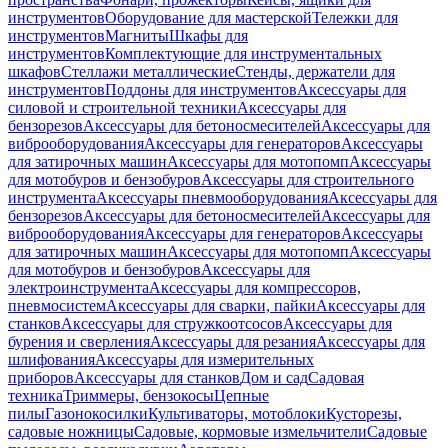
инструментов
Оборудование для мастерской
Тележки для
инструментов
Магниты
Шкафы для
инструментов
Комплектующие для инструментальных
шкафов
Стеллажи металлические
Стенды, держатели для
инструментов
Поддоны для инструментов
Аксессуары для
силовой и строительной техники
Аксессуары для
бензорезов
Аксессуары для бетоносмесителей
Аксессуары для
виброоборудования
Аксессуары для генераторов
Аксессуары
для затирочных машин
Аксессуары для мотопомп
Аксессуары
для мотобуров и бензобуров
Аксессуары для строительного
инструмента
Аксессуары пневмооборудования
Аксессуары для
бензорезов
Аксессуары для бетоносмесителей
Аксессуары для
виброоборудования
Аксессуары для генераторов
Аксессуары
для затирочных машин
Аксессуары для мотопомп
Аксессуары
для мотобуров и бензобуров
Аксессуары для
электроинструмента
Аксессуары для компрессоров,
пневмосистем
Аксессуары для сварки, пайки
Аксессуары для
станков
Аксессуары для стружкоотсосов
Аксессуары для
бурения и сверления
Аксессуары для резания
Аксессуары для
шлифования
Аксессуары для измерительных
приборов
Аксессуары для станков
Дом и сад
Садовая
техника
Триммеры, бензокосы
Цепные
пилы
Газонокосилки
Культиваторы, мотоблоки
Кусторезы,
садовые ножницы
Садовые, кормовые измельчители
Садовые