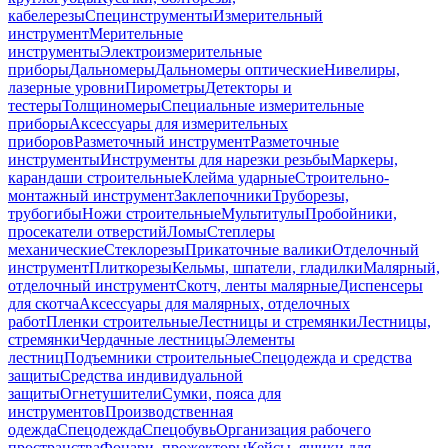
кабелерезы
Специнструменты
Измерительный
инструмент
Мерительные
инструменты
Электроизмерительные
приборы
Дальномеры
Дальномеры оптические
Нивелиры,
лазерные уровни
Пирометры
Детекторы и
тестеры
Толщиномеры
Специальные измерительные
приборы
Аксессуары для измерительных
приборов
Разметочный инструмент
Разметочные
инструменты
Инструменты для нарезки резьбы
Маркеры,
карандаши строительные
Клейма ударные
Строительно-
монтажный инструмент
Заклепочники
Труборезы,
трубогибы
Ножи строительные
Мультитулы
Пробойники,
просекатели отверстий
Ломы
Степлеры
механические
Стеклорезы
Прикаточные валики
Отделочный
инструмент
Плиткорезы
Кельмы, шпатели, гладилки
Малярный,
отделочный инструмент
Скотч, ленты малярные
Диспенсеры
для скотча
Аксессуары для малярных, отделочных
работ
Пленки строительные
Лестницы и стремянки
Лестницы,
стремянки
Чердачные лестницы
Элементы
лестниц
Подъемники строительные
Спецодежда и средства
защиты
Средства индивидуальной
защиты
Огнетушители
Сумки, пояса для
инструментов
Производственная
одежда
Спецодежда
Спецобувь
Организация рабочего
пространства
Фонари, прожекторы
Кейсы, ящики для