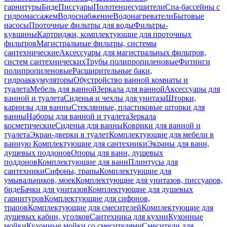
гарнитуры
Биде
Писсуары
Полотенцесушители
Спа-бассейны с
гидромассажем
Водоснабжение
Водонагреватели
Бытовые
насосы
Проточные фильтры для воды
Фильтры-
кувшины
Картриджи, комплектующие для проточных
фильтров
Магистральные фильтры, системы
сантехнические
Аксессуары для магистральных фильтров,
систем сантехнических
Трубы полипропиленовые
Фитинги
полипропиленовые
Расширительные баки,
гидроаккумуляторы
Обустройство ванной комнаты и
туалета
Мебель для ванной
Зеркала для ванной
Аксессуары для
ванной и туалета
Сиденья и чехлы для унитаза
Шторки,
карнизы для ванны
Стеклянные, пластиковые шторки для
ванны
Наборы для ванной и туалета
Зеркала
косметические
Сиденья для ванны
Коврики для ванной и
туалета
Экран-дверки в туалет
Комплектующие для мебели в
ванную
Комплектующие для сантехники
Экраны для ванн,
душевых поддонов
Опоры для ванн, душевых
поддонов
Комплектующие для ванн
Плинтусы для
сантехники
Сифоны, трапы
Комплектующие для
умывальников, моек
Комплектующие для унитазов, писсуаров,
биде
Бачки для унитазов
Комплектующие для душевых
гарнитуров
Комплектующие для сифонов,
трапов
Комплектующие для смесителей
Комплектующие для
душевых кабин, уголков
Сантехника для кухни
Кухонные
мойки
Кухонные мойки со смесителями
Смесители для