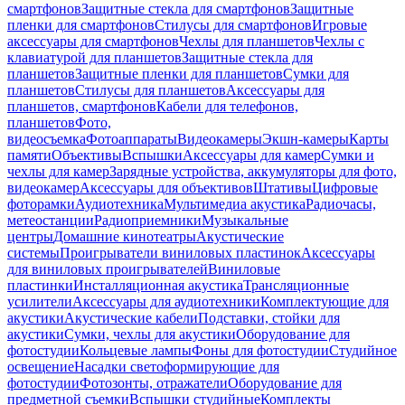
смартфонов
Защитные стекла для смартфонов
Защитные
пленки для смартфонов
Стилусы для смартфонов
Игровые
аксессуары для смартфонов
Чехлы для планшетов
Чехлы с
клавиатурой для планшетов
Защитные стекла для
планшетов
Защитные пленки для планшетов
Сумки для
планшетов
Стилусы для планшетов
Аксессуары для
планшетов, смартфонов
Кабели для телефонов,
планшетов
Фото,
видеосъемка
Фотоаппараты
Видеокамеры
Экшн-камеры
Карты
памяти
Объективы
Вспышки
Аксессуары для камер
Сумки и
чехлы для камер
Зарядные устройства, аккумуляторы для фото,
видеокамер
Аксессуары для объективов
Штативы
Цифровые
фоторамки
Аудиотехника
Мультимедиа акустика
Радиочасы,
метеостанции
Радиоприемники
Музыкальные
центры
Домашние кинотеатры
Акустические
системы
Проигрыватели виниловых пластинок
Аксессуары
для виниловых проигрывателей
Виниловые
пластинки
Инсталляционная акустика
Трансляционные
усилители
Аксессуары для аудиотехники
Комплектующие для
акустики
Акустические кабели
Подставки, стойки для
акустики
Сумки, чехлы для акустики
Оборудование для
фотостудии
Кольцевые лампы
Фоны для фотостудии
Студийное
освещение
Насадки светоформирующие для
фотостудии
Фотозонты, отражатели
Оборудование для
предметной съемки
Вспышки студийные
Комплекты