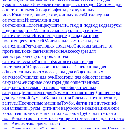
кухонных моек
Измельчители пищевых отходов
Системы для
очистки питьевой воды
Сифоны для кухонных
моек
Комплектующие для кухонных моек
Инженерная
сантехника
Инсталляции для
сантехники
Полотенцесушители
Отвод и подвод воды
Трубы
водопроводные
Магистральные фильтры, системы
сантехнические
Комплектующие для радиаторов,
полотенцесушителей
Монтажные комплекты для
сантехники
Регулирующая арматура
Системы защиты от
протечек
Люки сантехнические
Аксессуары для
магистральных фильтров, систем
сантехнических
Фитинги
Комплектующие для
инсталляций
Опрессовочные насосы
Сантехника для
общественных мест
Аксессуары для общественных
санузлов
Сушилки для рук
Дозаторы для общественных
санузлов
Сенсорные дозаторы для общественных
санузлов
Локтевые дозаторы для общественных
санузлов
Диспенсеры для бумажных полотенец
Диспенсеры
для туалетной бумаги
Канализация
Тросы сантехнические,
вантузы
Прочистные машины
Трубы, фитинги внутренней
канализации
Трубы, фитинги наружной канализации
Люки
канализационные
Теплый пол водяной
Трубы для теплого
пола
Коллекторы и комплектующие
Термостатика для теплого
пола
Автоматика для теплого
пола
Строительство
Строительные смеси и грунтовки
Клеевые