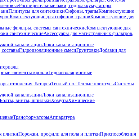
иленовые
Расширительные баки, гидроаккумуляторы
ванн
Плинтусы для сантехники
Сифоны, трапы
Комплектующие
уров
Комплектующие для сифонов, трапов
Комплектующие для
ьные фильтры, системы сантехнические
Комплектующие для
юки сантехнические
Аксессуары для магистральных фильтров,
ружной канализации
Люки канализационные
 составы
Гидроизоляционные смеси
Грунтовки
Добавки для
атериалы
рные элементы кровли
Гидроизоляционные
оры отопления, батареи
Теплый пол
Теплые плинтусы
Системы
ружной канализации
Люки канализационные
Болты, винты, шпильки
Хомуты
Химические
нцевые
Трансформаторы
Аппаратура
я плитки
Порожки, профили для пола и плитки
Приспособления