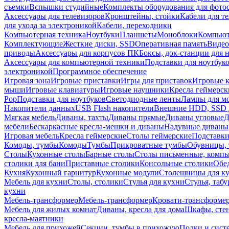
съемки
Вспышки студийные
Комплекты оборудования для фото
Аксессуары для телевизоров
Кронштейны, стойки
Кабели для т
для ухода за электроникой
Кабели, переходники
Компьютерная техника
Ноутбуки
Планшеты
Моноблоки
Компью
Комплектующие
Жесткие диски, SSD
Оперативная память
Видео
приводы
Аксессуары для корпусов ПК
Боксы, док-станции для 
Аксессуары для компьютерной техники
Подставки для ноутбук
электроникой
Программное обеспечение
Игровая зона
Игровые приставки
Игры для приставок
Игровые 
мыши
Игровые клавиатуры
Игровые наушники
Кресла геймерск
Pop
Подставки для ноутбуков
Светодиодные ленты
Лампы для м
Накопители данных
USB Flash накопители
Внешние HDD, SSD 
Мягкая мебель
Диваны, тахты
Диваны прямые
Диваны угловые
Д
мебели
Бескаркасные кресла-мешки и диваны
Надувные диваны
Игровая мебель
Кресла геймерские
Столы геймерские
Подставки
Комоды, тумбы
Комоды
Тумбы
Прикроватные тумбы
Обувницы, 
Столы
Кухонные столы
Барные столы
Столы письменные, комп
столики для бани
Приставные столики
Консольные столики
Обе
Кухня
Кухонный гарнитур
Кухонные модули
Столешницы для к
Мебель для кухни
Столы, столики
Стулья для кухни
Стулья, таб
кухни
Мебель-трансформер
Мебель-трансформер
Кровати-трансформе
Мебель для жилых комнат
Диваны, кресла для дома
Шкафы, стен
кресла-маятники
Мебель для прихожей
Секции, тумбы в прихожую
Полки и сист