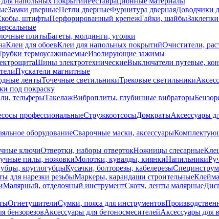
 для напольных покрытий
Реставрационные материалы
ые
Замки дверные
Петли дверные
Фурнитура дверная
Доводчики 
Скобы, штифты
Перфорированный крепеж
Гайки, шайбы
Заклепки
ерсальные
лочные плиты
Багеты, молдинги, уголки
на
Клеи для обоев
Клеи для напольных покрытий
Очистители, рас
Трубки термоусаживаемые
Изолирующие зажимы
лектрощита
Шины электротехнические
Выключатели путевые, ко
атели
Пускатели магнитные
одные ленты
Точечные светильники
Трековые светильники
Аксесс
и под покраску
ли, тельферы
Такелаж
Виброплиты, глубинные вибраторы
Бензор
сосы профессиональные
Стружкоотсосы
Домкраты
Аксессуары д
аяльное оборудование
Сварочные маски, аксессуары
Комплектующ
ечные ключи
Отвертки, наборы отверток
Ножницы слесарные
Кле
учные пилы, ножовки
Молотки, кувалды, киянки
Напильники
Ру
убцы, круглогубцы
Кусачки, болторезы, кабелерезы
Специнструм
ы для нарезки резьбы
Маркеры, карандаши строительные
Клейма
и
Малярный, отделочный инструмент
Скотч, ленты малярные
Дисп
иты
Огнетушители
Сумки, пояса для инструментов
Производствен
я бензорезов
Аксессуары для бетоносмесителей
Аксессуары для 