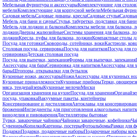
Мебельная фурнитура и аксессуары
Комплектующие для столов
мебели
Комплектующие для корпусной мебели
Мебельная фурн
Садовая мебель
Садовые диваны, кресла
Садовые стулья
Садовые
Мебель для бани и сауны
Стулья, табуретки, подставки для бани
Мебель для лоджии и балкона
Комплекты мебели для балкона, 
лоджии
Дверцы жалюзийные
Системы хранения для балкона, л
лоджии
Кресла, пуфы для балкона, лоджии
Компактные столы дл
Посуда для готовки
Сковороды, сотейники, воки
Кастрюли, ков
Столовая посуда, сервировка
Посуда для напитков
Посуда для г
сервировки
Детская столовая посуда
Посуда для выпечки, запекания
Формы для выпечки, запекания
Аксессуары для бара
Сервировка для напитков
Аксессуары для 
бары
Штопоры, открывалки для бутылок
Кухонные ножи, аксессуары
Ножи
Аксессуары для кухонных н
Кухонные принадлежности
Кухонные приборы
Терки, овощерез
мяса, тендерайзеры
Кухонные мелочи
Миски
Организация хранения на кухне
Посуда для хранения
Органайзе
посуда, упаковка
Вакуумные пакеты, контейнеры
Консервирование и дистилляция
Автоклавы для консервирован
брожения
Ингредиенты для приготовления алкогольных напит
виноделия и пивоварения
Дистилляторы бытовые
Турки, заварочные чайники
Чайники заварочные, кофейники
Ча
Сувениры
Копилки
Картины, постеры
Фотоальбомы
Рамки для ф
Подарки
Подарки, подарочные наборы
Подарочные наборы косм
Водоснабжение
Водонагреватели
Бытовые насосы
Проточные фи