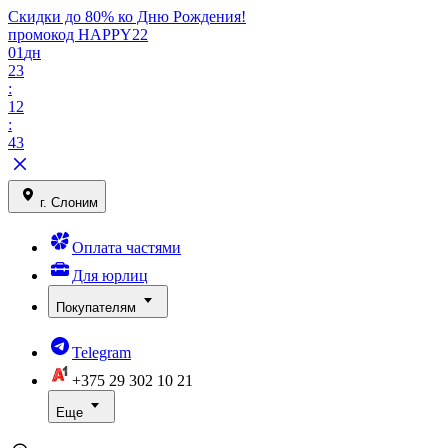
Скидки до 80% ко Дню Рождения!
промокод HAPPY22
01
дн
23
:
12
:
43
г. Слоним
Оплата частями
Для юрлиц
Покупателям
Telegram
+375 29
302 10 21
Еще