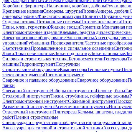
для укладки плитки
Системы выравнивания плитки
Аксессуары
Коробки и фурнитура
Наличники, коробки, доборы
Ручки дверн
Крепежные изделия
Саморезы, шурупы
Гвозди
Анкеры, дюбели
анкеры
Карабины
Фиксаторы арматуры
Шплинты
Пружины унив
Отделка потолка
Потолочные системы
Потолочные панели
Пото
Пены, клеи, герметики
Жидкие гвозди
Герметики
Монтажная пе
Электромонтажные изделия
Клеммы
Средства диэлектрические
Электрощитовое оборудование
Электрощиты
Аксессуары для э
управления
Рубильники
Предохранители
Частотные преобразов
Светотехника
Промышленное и сигнальное освещение
Светоди
Люки
Люки ревизионные
Люки под плитку
Люки напольные
Люк
Силовая и строительная техника
Бетоносмесители
Генераторы
Та
машины
Гидроинструмент
Погрузчики
Строительное оборудование
Компрессоры
Тепловые пушки
Пыле
электроинструмента
Пневмоинструмент
Сварочное и паяльное оборудование
Сварочное оборудование
П
пайки
Слесарный инструмент
Наборы инструментов
Головки, биты
Га
Столярный инструмент
Тиски, струбцины, гейферные зажимы
Р
Электромонтажный инструмент
Обжимной инструмент
Плоског
Разметочный инструмент
Разметочные инструменты
Инструмент
Отделочный инструмент
Плиткорезы
Кельмы, шпатели, гладилк
работ
Пленки строительные
Спецодежда и средства защиты
Средства индивидуальной защ
Аксессуары для силовой и строительной техники
Аксессуары дл