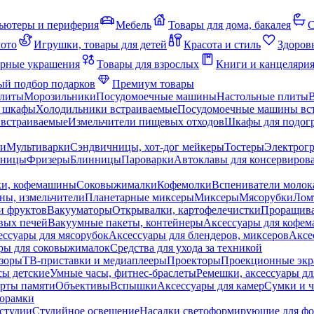
ьютеры и периферия
Мебель
Товары для дома, бакалея
С
мото
Игрушки, товары для детей
Красота и стиль
Здоров
рные украшения
Товары для взрослых
Книги и канцеляри
й подбор подарков
Премиум товары
плиты
Морозильники
Посудомоечные машины
Настольные плиты
 шкафы
Холодильники встраиваемые
Посудомоечные машины вс
встраиваемые
Измельчители пищевых отходов
Шкафы для подогр
чи
Мультиварки
Сэндвичницы, хот-дог мейкеры
Тостеры
Электрог
еницы
Фризеры
Блинницы
Пароварки
Автоклавы для консервиров
ки, кофемашины
Соковыжималки
Кофемолки
Вспениватели молок
ны, измельчители
Планетарные миксеры
Миксеры
Мясорубки
Лом
и фруктов
Вакууматоры
Открывалки, картофелечистки
Проращива
вых печей
Вакуумные пакеты, контейнеры
Аксессуары для кофе
ессуары для мясорубок
Аксессуары для блендеров, миксеров
Аксе
ры для соковыжималок
Средства для ухода за техникой
зоры
ТВ-приставки и медиаплееры
Проекторы
Проекционные эк
сы детские
Умные часы, фитнес-браслеты
Ремешки, аксессуары дл
рты памяти
Объективы
Вспышки
Аксессуары для камер
Сумки и ч
орамки
студии
Студийное освещение
Насадки светоформирующие для фо