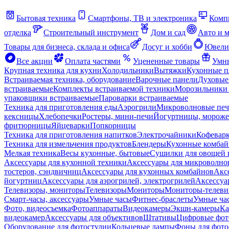
Бытовая техника
Смартфоны, ТВ и электроника
Комп
отделка
Строительный инструмент
Дом и сад
Авто и 
Товары для бизнеса, склада и офиса
Досуг и хобби
Ювели
Все акции
Оплата частями
Уцененные товары
Умны
Крупная техника для кухни
Холодильники
Вытяжки
Кухонные 
Встраиваемая техника, оборудование
Варочные панели
Духовые
встраиваемые
Комплекты встраиваемой техники
Морозильники 
упаковщики встраиваемые
Пароварки встраиваемые
Техника для приготовления еды
Аэрогрили
Микроволновые пе
кексницы
Хлебопечки
Ростеры, мини-печи
Йогуртницы, морож
фритюрницы
Яйцеварки
Попкорницы
Техника для приготовления напитков
Электрочайники
Кофевар
Техника для измельчения продуктов
Блендеры
Кухонные комбай
Мелкая техника
Весы кухонные, бытовые
Сушилки для овощей 
Аксессуары для кухонной техники
Аксессуары для микроволно
тостеров, сэндвичниц
Аксессуары для кухонных комбайнов
Акс
йогуртниц
Аксессуары для аэрогрилей, электрогрилей
Аксессуа
Телевизоры, мониторы
Телевизоры
Мониторы
Мониторы-телеви
Смарт-часы, аксессуары
Умные часы
Фитнес-браслеты
Умные ча
Фото, видеосъемка
Фотоаппараты
Видеокамеры
Экшн-камеры
Ка
видеокамер
Аксессуары для объективов
Штативы
Цифровые фот
Оборудование для фотостудии
Кольцевые лампы
Фоны для фото