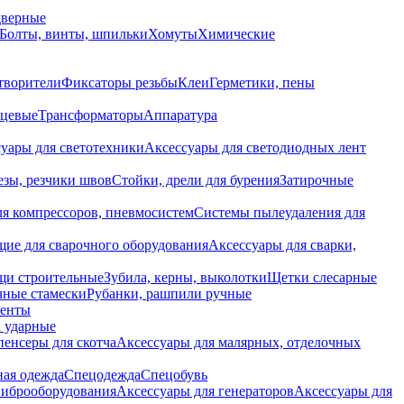
дверные
Болты, винты, шпильки
Хомуты
Химические
творители
Фиксаторы резьбы
Клеи
Герметики, пены
нцевые
Трансформаторы
Аппаратура
уары для светотехники
Аксессуары для светодиодных лент
езы, резчики швов
Стойки, дрели для бурения
Затирочные
ля компрессоров, пневмосистем
Системы пылеудаления для
ие для сварочного оборудования
Аксессуары для сварки,
щи строительные
Зубила, керны, выколотки
Щетки слесарные
чные стамески
Рубанки, рашпили ручные
енты
 ударные
енсеры для скотча
Аксессуары для малярных, отделочных
ная одежда
Спецодежда
Спецобувь
виброоборудования
Аксессуары для генераторов
Аксессуары для