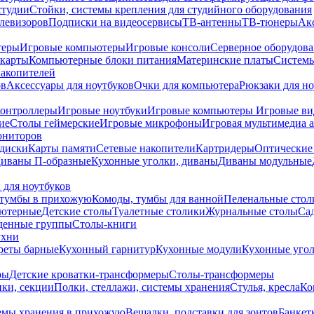
студии
Стойки, системы крепления для студийного оборудования
елевизоров
Подписки на видеосервисы
ТВ-антенны
ТВ-тюнеры
Ак
теры
Игровые компьютеры
Игровые консоли
Серверное оборудов
карты
Компьютерные блоки питания
Материнские платы
Системы
накопителей
ов
Аксессуары для ноутбуков
Очки для компьютера
Рюкзаки для но
контроллеры
Игровые ноутбуки
Игровые компьютеры
Игровые ви
ие
Столы геймерские
Игровые микрофоны
Игровая мультимедиа 
ониторов
диски
Карты памяти
Сетевые накопители
Картридеры
Оптические
иваны П-образные
Кухонные уголки, диваны
Диваны модульные
 для ноутбуков
тумбы в прихожую
Комоды, тумбы для ванной
Пеленальные стол
ьютерные
Детские столы
Туалетные столики
Журнальные столы
Са
денные группы
Столы-книги
ухни
уреты барные
Кухонный гарнитур
Кухонные модули
Кухонные угол
ры
Детские кроватки-трансформеры
Столы-трансформеры
ки, секции
Полки, стеллажи, системы хранения
Стулья, кресла
Ко
емы хранения в прихожую
Вешалки, подставки для зонтов
Банкет