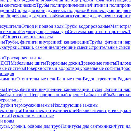
ем сантехнических
Трубы полипропиленовые
Фитинги полипроп
ддонов
Опоры для ванн, душевых поддонов
Комплектующие для 
ов, биде
Бачки для унитазов
Комплектующие для душевых гарнит
есушители
Отвод и подвод воды
Трубы водопроводные
Магистрал
антехники
Регулирующая арматура
Системы защиты от протечек
Л
ций
Опрессовочные насосы
ны
Трубы, фитинги внутренней канализации
Трубы, фитинги на
катурки
Стяжки, самонивелирующие смеси
Строительные смеси,
ки
Тротуарная плитка
ЛДСП
Мебельные щиты
Террасные доски
Древесные плиты
Пилом
ные системы
Поверхностный водоотвод
Кровельные софиты
Добо
тиляция
-камины
Отопительные печи
Банные печи
Водонагреватели
Радиат
ны
Трубы, фитинги внутренней канализации
Трубы, фитинги на
Скобы, штифты
Перфорированный крепеж
Гайки, шайбы
Заклепки
ерсальные
Трубки термоусаживаемые
Изолирующие зажимы
лектрощита
Шины электротехнические
Выключатели путевые, ко
атели
Пускатели магнитные
ки воды
усы, уголки, обводы для труб
Плинтусы для сантехники
Фуги дл