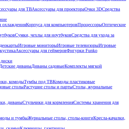
сессуары для ТВ
Аксессуары для проектора
Очки 3D
Средства
ание
 охлаждения
Корпуса для компьютеров
Процессоры
Оптические
утбуков
Сумки, чехлы для ноутбуков
Средства для ухода за
деокарты
Игровые мониторы
Игровые телевизоры
Игровые
акустика
Аксессуары для геймеров
Фигурки Funko
 диски
Детские диваны
Диваны садовые
Комплекты мягкой
ики, комоды
Тумбы под ТВ
Комоды пластиковые
довые столы
Растущие столы и парты
Столы, журнальные
ки, диваны
Стульчики для кормления
Системы хранения для
моды и тумбы
Журнальные столы, столы-книги
Кресла-качалки,
ки, скамьи
Ключницы, газетницы