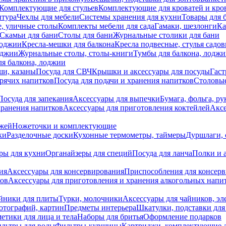
Комплектующие для стульев
Комплектующие для кроватей и кро
итура
Чехлы для мебели
Системы хранения для кухни
Товары для 
, уличные столы
Комплекты мебели для сада
Гамаки, шезлонги
Ка
Скамьи для бани
Столы для бани
Журнальные столики для бани
лоджии
Кресла-мешки для балкона
Кресла подвесные, стулья садо
оджии
Журнальные столы, столы-книги
Тумбы для балкона, лодж
я балкона, лоджии
ши, казаны
Посуда для СВЧ
Крышки и аксессуары для посуды
Гаст
орячих напитков
Посуда для подачи и хранения напитков
Столовы
Посуда для запекания
Аксессуары для выпечки
Бумага, фольга, р
хранения напитков
Аксессуары для приготовления коктейлей
Аксе
ожей
Ножеточки и комплектующие
ки
Разделочные доски
Кухонные термометры, таймеры
Дуршлаги, 
ры для кухни
Органайзеры для специй
Посуда для ланча
Полки и 
ия
Аксессуары для консервирования
Приспособления для консер
ков
Аксессуары для приготовления и хранения алкогольных напи
йники для плиты
Турки, молочники
Аксессуары для чайников, э
отографий, картин
Предметы интерьера
Шкатулки, подставки дл
етики для лица и тела
Наборы для бритья
Оформление подарков
льтры для воды
Фильтры-кувшины
Картриджи, комплектующие д