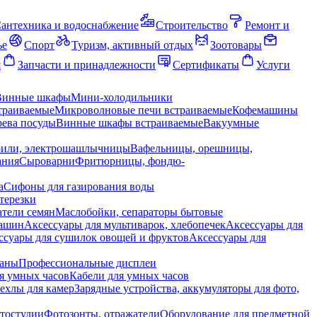
антехника и водоснабжение
Строительство
Ремонт и
ье
Спорт
Туризм, активный отдых
Зоотовары
я
Запчасти и принадлежности
Сертификаты
Услуги
Винные шкафы
Мини-холодильники
траиваемые
Микроволновые печи встраиваемые
Кофемашины
ева посуды
Винные шкафы встраиваемые
Вакуумные
рили, электрошашлычницы
Вафельницы, орешницы,
ания
Сыроварни
Фритюрницы, фондю-
а
Сифоны для газирования воды
терезки
тели семян
Маслобойки, сепараторы бытовые
машин
Аксессуары для мультиварок, хлебопечек
Аксессуары для
ссуары для сушилок овощей и фруктов
Аксессуары для
раны
Профессиональные дисплеи
я умных часов
Кабели для умных часов
ехлы для камер
Зарядные устройства, аккумуляторы для фото,
тостудии
Фотозонты, отражатели
Оборудование для предметной