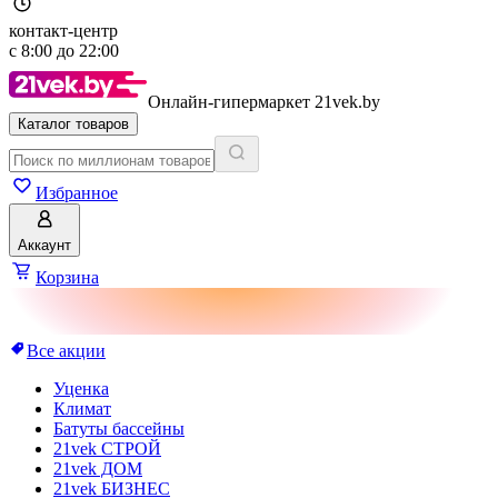
контакт-центр
с
8:00
до
22:00
Онлайн-гипермаркет 21vek.by
Каталог товаров
Избранное
Аккаунт
Корзина
Все акции
Уценка
Климат
Батуты бассейны
21vek СТРОЙ
21vek ДОМ
21vek БИЗНЕС