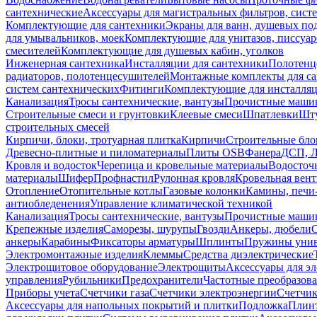
сантехнические
Аксессуары для магистральных фильтров, сист
Комплектующие для сантехники
Экраны для ванн, душевых по
для умывальников, моек
Комплектующие для унитазов, писсуар
смесителей
Комплектующие для душевых кабин, уголков
Инженерная сантехника
Инсталляции для сантехники
Полотенц
радиаторов, полотенцесушителей
Монтажные комплекты для с
систем сантехнических
Фитинги
Комплектующие для инсталля
Канализация
Тросы сантехнические, вантузы
Прочистные маши
Строительные смеси и грунтовки
Клеевые смеси
Шпатлевки
Шту
строительных смесей
Кирпичи, блоки, тротуарная плитка
Кирпичи
Строительные бло
Древесно-плитные и пиломатериалы
Плиты OSB
Фанера
ДСП, 
Кровля и водосток
Черепица и кровельные материалы
Водосточ
материалы
Шифер
Профнастил
Рулонная кровля
Кровельная вен
Отопление
Отопительные котлы
Газовые колонки
Камины, печи
антиобледенения
Управление климатической техникой
Канализация
Тросы сантехнические, вантузы
Прочистные маши
Крепежные изделия
Саморезы, шурупы
Гвозди
Анкеры, дюбели
анкеры
Карабины
Фиксаторы арматуры
Шплинты
Пружины унив
Электромонтажные изделия
Клеммы
Средства диэлектрические
Электрощитовое оборудование
Электрощиты
Аксессуары для э
управления
Рубильники
Предохранители
Частотные преобразов
Приборы учета
Счетчики газа
Счетчики электроэнергии
Счетчи
Аксессуары для напольных покрытий и плитки
Подложка
Плинт