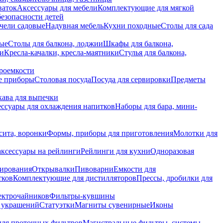
ваток
Аксессуары для мебели
Комплектующие для мягкой
безопасности детей
чели садовые
Надувная мебель
Кухни походные
Столы для сада
вые
Столы для балкона, лоджии
Шкафы для балкона,
ии
Кресла-качалки, кресла-маятники
Стулья для балкона,
роемкости
е приборы
Столовая посуда
Посуда для сервировки
Предметы
укава для выпечки
ссуары для охлаждения напитков
Наборы для бара, мини-
сита, воронки
Формы, приборы для приготовления
Молотки для
аксессуары на рейлинги
Рейлинги для кухни
Одноразовая
вирования
Открывалки
Пивоварни
Емкости для
тков
Комплектующие для дистилляторов
Прессы, дробилки для
лектрочайников
Фильтры-кувшины
я украшений
Статуэтки
Магниты сувенирные
Иконы
ля проточных фильтров
Магистральные фильтры, системы