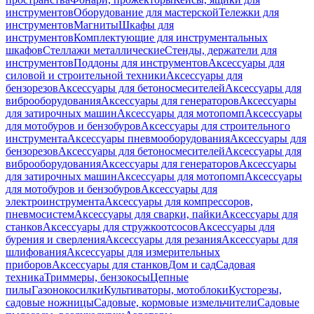
инструментов
Оборудование для мастерской
Тележки для
инструментов
Магниты
Шкафы для
инструментов
Комплектующие для инструментальных
шкафов
Стеллажи металлические
Стенды, держатели для
инструментов
Поддоны для инструментов
Аксессуары для
силовой и строительной техники
Аксессуары для
бензорезов
Аксессуары для бетоносмесителей
Аксессуары для
виброоборудования
Аксессуары для генераторов
Аксессуары
для затирочных машин
Аксессуары для мотопомп
Аксессуары
для мотобуров и бензобуров
Аксессуары для строительного
инструмента
Аксессуары пневмооборудования
Аксессуары для
бензорезов
Аксессуары для бетоносмесителей
Аксессуары для
виброоборудования
Аксессуары для генераторов
Аксессуары
для затирочных машин
Аксессуары для мотопомп
Аксессуары
для мотобуров и бензобуров
Аксессуары для
электроинструмента
Аксессуары для компрессоров,
пневмосистем
Аксессуары для сварки, пайки
Аксессуары для
станков
Аксессуары для стружкоотсосов
Аксессуары для
бурения и сверления
Аксессуары для резания
Аксессуары для
шлифования
Аксессуары для измерительных
приборов
Аксессуары для станков
Дом и сад
Садовая
техника
Триммеры, бензокосы
Цепные
пилы
Газонокосилки
Культиваторы, мотоблоки
Кусторезы,
садовые ножницы
Садовые, кормовые измельчители
Садовые