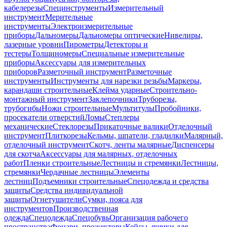
кабелерезы
Специнструменты
Измерительный
инструмент
Мерительные
инструменты
Электроизмерительные
приборы
Дальномеры
Дальномеры оптические
Нивелиры,
лазерные уровни
Пирометры
Детекторы и
тестеры
Толщиномеры
Специальные измерительные
приборы
Аксессуары для измерительных
приборов
Разметочный инструмент
Разметочные
инструменты
Инструменты для нарезки резьбы
Маркеры,
карандаши строительные
Клейма ударные
Строительно-
монтажный инструмент
Заклепочники
Труборезы,
трубогибы
Ножи строительные
Мультитулы
Пробойники,
просекатели отверстий
Ломы
Степлеры
механические
Стеклорезы
Прикаточные валики
Отделочный
инструмент
Плиткорезы
Кельмы, шпатели, гладилки
Малярный,
отделочный инструмент
Скотч, ленты малярные
Диспенсеры
для скотча
Аксессуары для малярных, отделочных
работ
Пленки строительные
Лестницы и стремянки
Лестницы,
стремянки
Чердачные лестницы
Элементы
лестниц
Подъемники строительные
Спецодежда и средства
защиты
Средства индивидуальной
защиты
Огнетушители
Сумки, пояса для
инструментов
Производственная
одежда
Спецодежда
Спецобувь
Организация рабочего
пространства
Фонари, прожекторы
Кейсы, ящики для