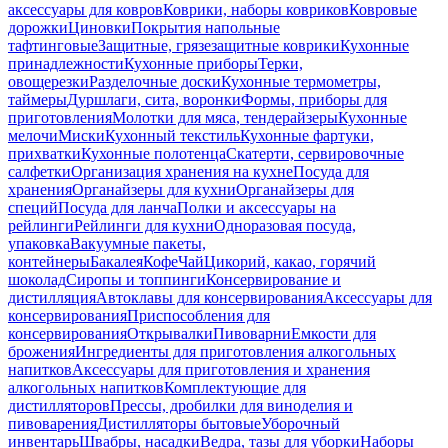
аксессуары для ковров
Коврики, наборы ковриков
Ковровые
дорожки
Циновки
Покрытия напольные
тафтинговые
Защитные, грязезащитные коврики
Кухонные
принадлежности
Кухонные приборы
Терки,
овощерезки
Разделочные доски
Кухонные термометры,
таймеры
Дуршлаги, сита, воронки
Формы, приборы для
приготовления
Молотки для мяса, тендерайзеры
Кухонные
мелочи
Миски
Кухонный текстиль
Кухонные фартуки,
прихватки
Кухонные полотенца
Скатерти, сервировочные
салфетки
Организация хранения на кухне
Посуда для
хранения
Органайзеры для кухни
Органайзеры для
специй
Посуда для ланча
Полки и аксессуары на
рейлинги
Рейлинги для кухни
Одноразовая посуда,
упаковка
Вакуумные пакеты,
контейнеры
Бакалея
Кофе
Чай
Цикорий, какао, горячий
шоколад
Сиропы и топпинги
Консервирование и
дистилляция
Автоклавы для консервирования
Аксессуары для
консервирования
Приспособления для
консервирования
Открывалки
Пивоварни
Емкости для
брожения
Ингредиенты для приготовления алкогольных
напитков
Аксессуары для приготовления и хранения
алкогольных напитков
Комплектующие для
дистилляторов
Прессы, дробилки для виноделия и
пивоварения
Дистилляторы бытовые
Уборочный
инвентарь
Швабры, насадки
Ведра, тазы для уборки
Наборы