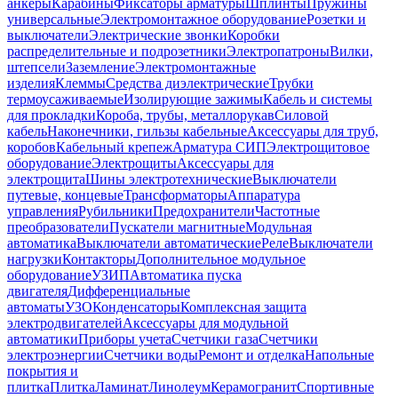
анкеры
Карабины
Фиксаторы арматуры
Шплинты
Пружины
универсальные
Электромонтажное оборудование
Розетки и
выключатели
Электрические звонки
Коробки
распределительные и подрозетники
Электропатроны
Вилки,
штепсели
Заземление
Электромонтажные
изделия
Клеммы
Средства диэлектрические
Трубки
термоусаживаемые
Изолирующие зажимы
Кабель и системы
для прокладки
Короба, трубы, металлорукав
Силовой
кабель
Наконечники, гильзы кабельные
Аксессуары для труб,
коробов
Кабельный крепеж
Арматура СИП
Электрощитовое
оборудование
Электрощиты
Аксессуары для
электрощита
Шины электротехнические
Выключатели
путевые, концевые
Трансформаторы
Аппаратура
управления
Рубильники
Предохранители
Частотные
преобразователи
Пускатели магнитные
Модульная
автоматика
Выключатели автоматические
Реле
Выключатели
нагрузки
Контакторы
Дополнительное модульное
оборудование
УЗИП
Автоматика пуска
двигателя
Дифференциальные
автоматы
УЗО
Конденсаторы
Комплексная защита
электродвигателей
Аксессуары для модульной
автоматики
Приборы учета
Счетчики газа
Счетчики
электроэнергии
Счетчики воды
Ремонт и отделка
Напольные
покрытия и
плитка
Плитка
Ламинат
Линолеум
Керамогранит
Спортивные