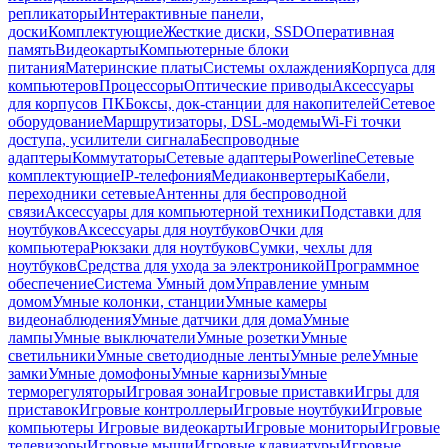
репликаторы
Интерактивные панели,
доски
Комплектующие
Жесткие диски, SSD
Оперативная
память
Видеокарты
Компьютерные блоки
питания
Материнские платы
Системы охлаждения
Корпуса для
компьютеров
Процессоры
Оптические приводы
Аксессуары
для корпусов ПК
Боксы, док-станции для накопителей
Сетевое
оборудование
Маршрутизаторы, DSL-модемы
Wi-Fi точки
доступа, усилители сигнала
Беспроводные
адаптеры
Коммутаторы
Сетевые адаптеры
Powerline
Сетевые
комплектующие
IP-телефония
Медиаконвертеры
Кабели,
переходники сетевые
Антенны для беспроводной
связи
Аксессуары для компьютерной техники
Подставки для
ноутбуков
Аксессуары для ноутбуков
Очки для
компьютера
Рюкзаки для ноутбуков
Сумки, чехлы для
ноутбуков
Средства для ухода за электроникой
Программное
обеспечение
Система Умный дом
Управление умным
домом
Умные колонки, станции
Умные камеры
видеонаблюдения
Умные датчики для дома
Умные
лампы
Умные выключатели
Умные розетки
Умные
светильники
Умные светодиодные ленты
Умные реле
Умные
замки
Умные домофоны
Умные карнизы
Умные
терморегуляторы
Игровая зона
Игровые приставки
Игры для
приставок
Игровые контроллеры
Игровые ноутбуки
Игровые
компьютеры
Игровые видеокарты
Игровые мониторы
Игровые
телевизоры
Игровые мыши
Игровые клавиатуры
Игровые