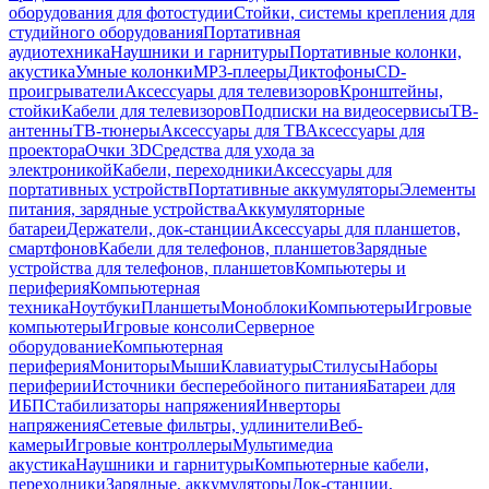
оборудования для фотостудии
Стойки, системы крепления для
студийного оборудования
Портативная
аудиотехника
Наушники и гарнитуры
Портативные колонки,
акустика
Умные колонки
MP3-плееры
Диктофоны
CD-
проигрыватели
Аксессуары для телевизоров
Кронштейны,
стойки
Кабели для телевизоров
Подписки на видеосервисы
ТВ-
антенны
ТВ-тюнеры
Аксессуары для ТВ
Аксессуары для
проектора
Очки 3D
Средства для ухода за
электроникой
Кабели, переходники
Аксессуары для
портативных устройств
Портативные аккумуляторы
Элементы
питания, зарядные устройства
Аккумуляторные
батареи
Держатели, док-станции
Аксессуары для планшетов,
смартфонов
Кабели для телефонов, планшетов
Зарядные
устройства для телефонов, планшетов
Компьютеры и
периферия
Компьютерная
техника
Ноутбуки
Планшеты
Моноблоки
Компьютеры
Игровые
компьютеры
Игровые консоли
Серверное
оборудование
Компьютерная
периферия
Мониторы
Мыши
Клавиатуры
Стилусы
Наборы
периферии
Источники бесперебойного питания
Батареи для
ИБП
Стабилизаторы напряжения
Инверторы
напряжения
Сетевые фильтры, удлинители
Веб-
камеры
Игровые контроллеры
Мультимедиа
акустика
Наушники и гарнитуры
Компьютерные кабели,
переходники
Зарядные, аккумуляторы
Док-станции,