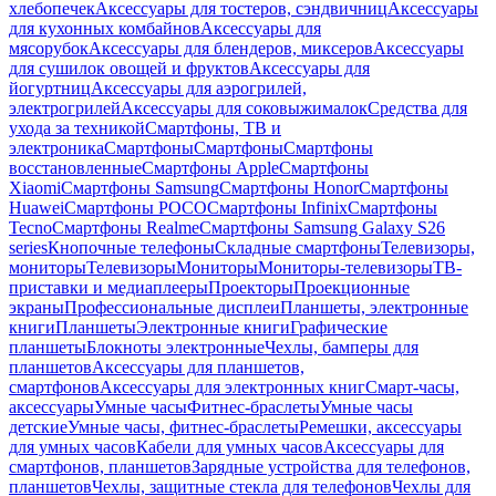
хлебопечек
Аксессуары для тостеров, сэндвичниц
Аксессуары
для кухонных комбайнов
Аксессуары для
мясорубок
Аксессуары для блендеров, миксеров
Аксессуары
для сушилок овощей и фруктов
Аксессуары для
йогуртниц
Аксессуары для аэрогрилей,
электрогрилей
Аксессуары для соковыжималок
Средства для
ухода за техникой
Смартфоны, ТВ и
электроника
Смартфоны
Смартфоны
Смартфоны
восстановленные
Смартфоны Apple
Смартфоны
Xiaomi
Смартфоны Samsung
Смартфоны Honor
Смартфоны
Huawei
Смартфоны POCO
Смартфоны Infinix
Смартфоны
Tecno
Смартфоны Realme
Смартфоны Samsung Galaxy S26
series
Кнопочные телефоны
Складные смартфоны
Телевизоры,
мониторы
Телевизоры
Мониторы
Мониторы-телевизоры
ТВ-
приставки и медиаплееры
Проекторы
Проекционные
экраны
Профессиональные дисплеи
Планшеты, электронные
книги
Планшеты
Электронные книги
Графические
планшеты
Блокноты электронные
Чехлы, бамперы для
планшетов
Аксессуары для планшетов,
смартфонов
Аксессуары для электронных книг
Смарт-часы,
аксессуары
Умные часы
Фитнес-браслеты
Умные часы
детские
Умные часы, фитнес-браслеты
Ремешки, аксессуары
для умных часов
Кабели для умных часов
Аксессуары для
смартфонов, планшетов
Зарядные устройства для телефонов,
планшетов
Чехлы, защитные стекла для телефонов
Чехлы для