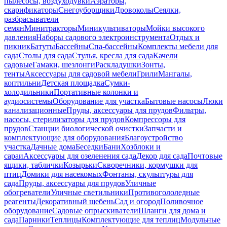
пылесосы, воздуходувки
Аэраторы,
скарификаторы
Снегоуборщики
Дровоколы
Сеялки,
разбрасыватели
семян
Минитракторы
Миникультиваторы
Мойки высокого
давления
Наборы садового электроинструмента
Отдых и
пикник
Батуты
Бассейны
Спа-бассейны
Комплекты мебели для
сада
Столы для сада
Стулья, кресла для сада
Качели
садовые
Гамаки, шезлонги
Раскладушки
Зонты,
тенты
Аксессуары для садовой мебели
Грили
Мангалы,
коптильни
Детская площадка
Сумки-
холодильники
Портативные колонки и
аудиосистемы
Оборудование для участка
Бытовые насосы
Люки
канализационные
Пруды, аксессуары для прудов
Фильтры,
насосы, стерилизаторы для прудов
Компрессоры для
прудов
Станции биологической очистки
Запчасти и
комплектующие для оборудования
Благоустройство
участка
Дачные дома
Беседки
Бани
Хозблоки и
сараи
Аксессуары для озеленения сада
Декор для сада
Почтовые
ящики, таблички
Козырьки
Скворечники, кормушки для
птиц
Домики для насекомых
Фонтаны, скульптуры для
сада
Пруды, аксессуары для прудов
Уличные
обогреватели
Уличные светильники
Противогололедные
реагенты
Декоративный щебень
Сад и огород
Поливочное
оборудование
Садовые опрыскиватели
Шланги для дома и
сада
Парники
Теплицы
Комплектующие для теплиц
Модульные