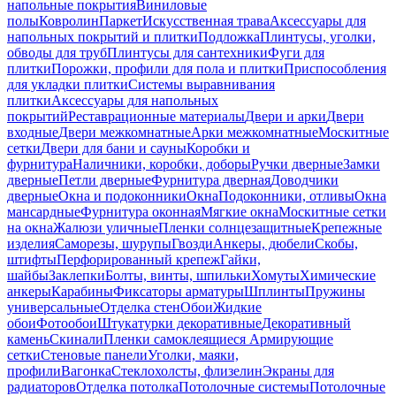
напольные покрытия
Виниловые
полы
Ковролин
Паркет
Искусственная трава
Аксессуары для
напольных покрытий и плитки
Подложка
Плинтусы, уголки,
обводы для труб
Плинтусы для сантехники
Фуги для
плитки
Порожки, профили для пола и плитки
Приспособления
для укладки плитки
Системы выравнивания
плитки
Аксессуары для напольных
покрытий
Реставрационные материалы
Двери и арки
Двери
входные
Двери межкомнатные
Арки межкомнатные
Москитные
сетки
Двери для бани и сауны
Коробки и
фурнитура
Наличники, коробки, доборы
Ручки дверные
Замки
дверные
Петли дверные
Фурнитура дверная
Доводчики
дверные
Окна и подоконники
Окна
Подоконники, отливы
Окна
мансардные
Фурнитура оконная
Мягкие окна
Москитные сетки
на окна
Жалюзи уличные
Пленки солнцезащитные
Крепежные
изделия
Саморезы, шурупы
Гвозди
Анкеры, дюбели
Скобы,
штифты
Перфорированный крепеж
Гайки,
шайбы
Заклепки
Болты, винты, шпильки
Хомуты
Химические
анкеры
Карабины
Фиксаторы арматуры
Шплинты
Пружины
универсальные
Отделка стен
Обои
Жидкие
обои
Фотообои
Штукатурки декоративные
Декоративный
камень
Скинали
Пленки самоклеящиеся
Армирующие
сетки
Стеновые панели
Уголки, маяки,
профили
Вагонка
Стеклохолсты, флизелин
Экраны для
радиаторов
Отделка потолка
Потолочные системы
Потолочные