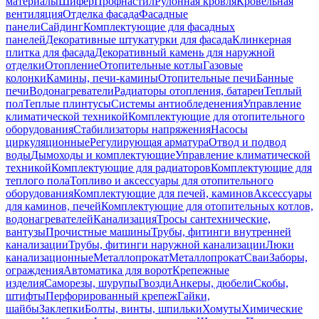
материалы
Шифер
Профнастил
Рулонная кровля
Кровельная
вентиляция
Отделка фасада
Фасадные
панели
Сайдинг
Комплектующие для фасадных
панелей
Декоративные штукатурки для фасада
Клинкерная
плитка для фасада
Декоративный камень для наружной
отделки
Отопление
Отопительные котлы
Газовые
колонки
Камины, печи-камины
Отопительные печи
Банные
печи
Водонагреватели
Радиаторы отопления, батареи
Теплый
пол
Теплые плинтусы
Системы антиобледенения
Управление
климатической техникой
Комплектующие для отопительного
оборудования
Стабилизаторы напряжения
Насосы
циркуляционные
Регулирующая арматура
Отвод и подвод
воды
Дымоходы и комплектующие
Управление климатической
техникой
Комплектующие для радиаторов
Комплектующие для
теплого пола
Топливо и аксессуары для отопительного
оборудования
Комплектующие для печей, каминов
Аксессуары
для каминов, печей
Комплектующие для отопительных котлов,
водонагревателей
Канализация
Тросы сантехнические,
вантузы
Прочистные машины
Трубы, фитинги внутренней
канализации
Трубы, фитинги наружной канализации
Люки
канализационные
Металлопрокат
Металлопрокат
Сваи
Заборы,
ограждения
Автоматика для ворот
Крепежные
изделия
Саморезы, шурупы
Гвозди
Анкеры, дюбели
Скобы,
штифты
Перфорированный крепеж
Гайки,
шайбы
Заклепки
Болты, винты, шпильки
Хомуты
Химические