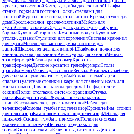
модули
Столешницы для кухни
Мебель для гостиной
Диваны,
кресла для гостиной
Комоды, тумбы для гостиной
Шкафы,
стенки, горки для гостиной
Полки, стеллажи для
гостиной
Журнальные столы, столы-книги
Кресла, стулья для
дома
Кресла-качалки, кресла-маятники
Мебель для
кухни
Столы, столики
Стулья для кухни
Стулья, табуреты
барные
Кухонный гарнитур
Кухонные модули
Кухонные
уголки, диваны
Стульчики для кормления
Системы хранения
для кухни
Мебель для ванной
Тумбы, консоли для
ванной
Шкафы, пеналы для ванной
Шкафчики, полки для
ванной
Зеркала для ванной
Аксессуары для ванной
Мебель-
трансформер
Мебель-трансформер
Кровати-
трансформеры
Детские кроватки-трансформеры
Столы-
трансформеры
Мебель для спальни
Зеркала
Комплекты мебели
для спальни
Прикроватные тумбы
Комоды и тумбы для
спальни
Туалетные столики
Шкафы для спальни
Мебель для
жилых комнат
Диваны, кресла для дома
Шкафы, стенки,
секции
Полки, стеллажи, системы хранения
Стулья,
кресла
Комоды и тумбы
Журнальные столы, столы-
книги
Кресла-качалки, кресла-маятники
Мебель для
телевизора
Комоды, тумбы под телевизор
Кронштейны, стойки
для телевизора
Каминокомплекты под телевизор
Мебель для
прихожей
Секции, тумбы в прихожую
Полки и системы
хранения в прихожую
Вешалки, подставки для
зонтов
Банкетки, скамьи
Ключницы, газетницы
Детская