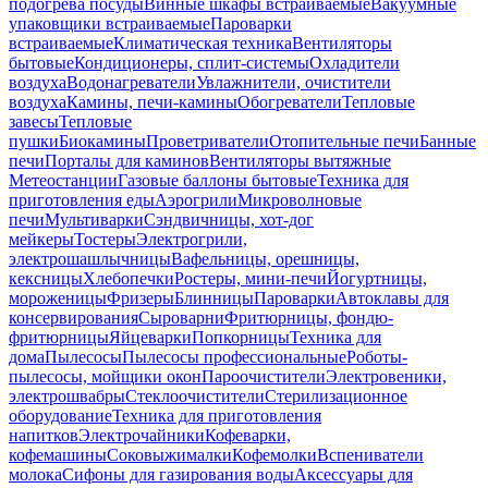
подогрева посуды
Винные шкафы встраиваемые
Вакуумные
упаковщики встраиваемые
Пароварки
встраиваемые
Климатическая техника
Вентиляторы
бытовые
Кондиционеры, сплит-системы
Охладители
воздуха
Водонагреватели
Увлажнители, очистители
воздуха
Камины, печи-камины
Обогреватели
Тепловые
завесы
Тепловые
пушки
Биокамины
Проветриватели
Отопительные печи
Банные
печи
Порталы для каминов
Вентиляторы вытяжные
Метеостанции
Газовые баллоны бытовые
Техника для
приготовления еды
Аэрогрили
Микроволновые
печи
Мультиварки
Сэндвичницы, хот-дог
мейкеры
Тостеры
Электрогрили,
электрошашлычницы
Вафельницы, орешницы,
кексницы
Хлебопечки
Ростеры, мини-печи
Йогуртницы,
мороженицы
Фризеры
Блинницы
Пароварки
Автоклавы для
консервирования
Сыроварни
Фритюрницы, фондю-
фритюрницы
Яйцеварки
Попкорницы
Техника для
дома
Пылесосы
Пылесосы профессиональные
Роботы-
пылесосы, мойщики окон
Пароочистители
Электровеники,
электрошвабры
Стеклоочистители
Стерилизационное
оборудование
Техника для приготовления
напитков
Электрочайники
Кофеварки,
кофемашины
Соковыжималки
Кофемолки
Вспениватели
молока
Сифоны для газирования воды
Аксессуары для