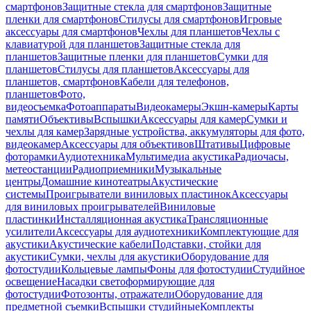
смартфонов
Защитные стекла для смартфонов
Защитные
пленки для смартфонов
Стилусы для смартфонов
Игровые
аксессуары для смартфонов
Чехлы для планшетов
Чехлы с
клавиатурой для планшетов
Защитные стекла для
планшетов
Защитные пленки для планшетов
Сумки для
планшетов
Стилусы для планшетов
Аксессуары для
планшетов, смартфонов
Кабели для телефонов,
планшетов
Фото,
видеосъемка
Фотоаппараты
Видеокамеры
Экшн-камеры
Карты
памяти
Объективы
Вспышки
Аксессуары для камер
Сумки и
чехлы для камер
Зарядные устройства, аккумуляторы для фото,
видеокамер
Аксессуары для объективов
Штативы
Цифровые
фоторамки
Аудиотехника
Мультимедиа акустика
Радиочасы,
метеостанции
Радиоприемники
Музыкальные
центры
Домашние кинотеатры
Акустические
системы
Проигрыватели виниловых пластинок
Аксессуары
для виниловых проигрывателей
Виниловые
пластинки
Инсталляционная акустика
Трансляционные
усилители
Аксессуары для аудиотехники
Комплектующие для
акустики
Акустические кабели
Подставки, стойки для
акустики
Сумки, чехлы для акустики
Оборудование для
фотостудии
Кольцевые лампы
Фоны для фотостудии
Студийное
освещение
Насадки светоформирующие для
фотостудии
Фотозонты, отражатели
Оборудование для
предметной съемки
Вспышки студийные
Комплекты