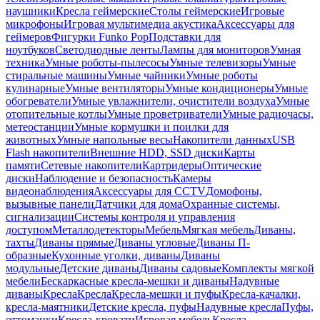
наушники
Кресла геймерские
Столы геймерские
Игровые
микрофоны
Игровая мультимедиа акустика
Аксессуары для
геймеров
Фигурки Funko Pop
Подставки для
ноутбуков
Светодиодные ленты
Лампы для мониторов
Умная
техника
Умные роботы-пылесосы
Умные телевизоры
Умные
стиральные машины
Умные чайники
Умные роботы
кулинарные
Умные вентиляторы
Умные кондиционеры
Умные
обогреватели
Умные увлажнители, очистители воздуха
Умные
отопительные котлы
Умные проветриватели
Умные радиочасы,
метеостанции
Умные кормушки и поилки для
животных
Умные напольные весы
Накопители данных
USB
Flash накопители
Внешние HDD, SSD диски
Карты
памяти
Сетевые накопители
Картридеры
Оптические
диски
Наблюдение и безопасность
Камеры
видеонаблюдения
Аксессуары для CCTV
Домофоны,
вызывные панели
Датчики для дома
Охранные системы,
сигнализации
Системы контроля и управления
доступом
Металлодетекторы
Мебель
Мягкая мебель
Диваны,
тахты
Диваны прямые
Диваны угловые
Диваны П-
образные
Кухонные уголки, диваны
Диваны
модульные
Детские диваны
Диваны садовые
Комплекты мягкой
мебели
Бескаркасные кресла-мешки и диваны
Надувные
диваны
Кресла
Кресла
Кресла-мешки и пуфы
Кресла-качалки,
кресла-маятники
Детские кресла, пуфы
Надувные кресла
Пуфы,
оттоманки
Кресла-кровати
Игровая мебель
Кресла