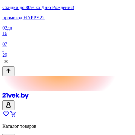
Скидки до 80% ко Дню Рождения!
промокод HAPPY22
02
дн
16
:
07
:
29
Каталог товаров