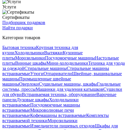
Услуги
Сертификаты
Подборщик подарков
Найти подарки
Категории товаров
Бытовая техника
Крупная техника для
кухни
Холодильники
Вытяжки
Кухонные
плиты
Морозильники
Посудомоечные машины
Настольные
плиты
Винные шкафы
Мини-холодильники
Техника для ухода
за одеждой
Стиральные машины
Стиральные машины
встраиваемые
Утюги
Отпариватели
Швейные, вышивальные
машины
Промышленные швейные
машины
Оверлоки
Сушильные машины, шкафы
Гладильные
системы, прессы
Машинки для удаления катышков
Сушилки
для обуви
Встраиваемая техника, оборудование
Варочные
панели
Духовые шкафы
Холодильники
встраиваемые
Посудомоечные машины
встраиваемые
Микроволновые печи
встраиваемые
Кофемашины встраиваемые
Комплекты
встраиваемой техники
Морозильники
встраиваемые
Измельчители пищевых отходов
Шкафы для