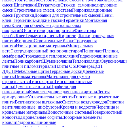
смеси
Шпатлевки
Штукатурки
Стяжки, самонивелирующие
смеси
Строительные смеси, составы
Гидроизоляционные
смеси
Грунтовки
Добавки для строительных смесей
Пены,
клеи, герметики
Жидкие гвозди
Герметики
Монтажная
пена
Клеи для обоев
Клеи для напольных
покрытий
Очистители, растворители
Фиксаторы
резьбы
Клеи
Герметики, пены
Кирпичи, блоки, тротуарная
плитка
Кирпичи
Строительные блоки
Тротуарная
плитка
Изоляционные материалы
Минеральная
вата
Экструдированный пенополистирол
Пенопласт
Пленки,
мембраны
Отражающая теплоизоляция
Гидроизоляционные
ленты
Поликарбонат
Шумоизоляция
Теплоизоляция
Звукоизоляц
плитные и пиломатериалы
Плиты OSB
Фанера
ДСП,
ЛДСП
Мебельные щиты
Террасные доски
Древесные
плиты
Пиломатериалы
Материалы для сухого
строительства
Гипсокартон
Гипсоволокнистые
листы
Цементные плиты
Профили для
гипсокартона
Комплектующие для гипсокартона
Ленты
армирующие
Уплотнительные ленты
Гипсовые и цементные
плиты
Вентиляторы вытяжные
Системы воздуховодов
Решетки
вентиляционные, диффузоры
Кровля и водосток
Черепица и
кровельные материалы
Водосточные системы
Поверхностный
водоотвод
Кровельные софиты
Доборные элементы
кровли
Гидроизоляционные