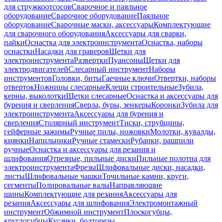
для стружкоотсосов
Сварочное и паяльное
оборудование
Сварочное оборудование
Паяльное
оборудование
Сварочные маски, аксессуары
Комплектующие
для сварочного оборудования
Аксессуары для сварки,
пайки
Оснастка для электроинструмента
Оснастка, наборы
оснастки
Насадки для граверов
Щетки для
электроинструмента
Развертки
Пуансоны
Щетки для
электродвигателей
Слесарный инструмент
Наборы
инструментов
Головки, биты
Гаечные ключи
Отвертки, наборы
отверток
Ножницы слесарные
Клещи строительные
Зубила,
керны, выколотки
Щетки слесарные
Оснастка и аксессуары для
бурения и сверления
Сверла, буры, зенкеры
Коронки
Зубила для
электроинструмента
Аксессуары для бурения и
сверления
Столярный инструмент
Тиски, струбцины,
гейферные зажимы
Ручные пилы, ножовки
Молотки, кувалды,
киянки
Напильники
Ручные стамески
Рубанки, рашпили
ручные
Оснастка и аксессуары для резания и
шлифования
Отрезные, пильные диски
Пильные полотна для
электроинструмента
Фрезы
Шлифовальные диски, насадки,
листы
Шлифовальные чашки
Точильные камни, круги,
сегменты
Полировальные валы
Направляющие
шины
Комплектующие для резания
Аксессуары для
резания
Аксессуары для шлифования
Электромонтажный
инструмент
Обжимной инструмент
Плоскогубцы,
круглогубцы
Кусачки, болторезы,