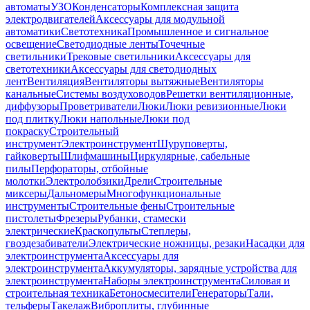
автоматы
УЗО
Конденсаторы
Комплексная защита
электродвигателей
Аксессуары для модульной
автоматики
Светотехника
Промышленное и сигнальное
освещение
Светодиодные ленты
Точечные
светильники
Трековые светильники
Аксессуары для
светотехники
Аксессуары для светодиодных
лент
Вентиляция
Вентиляторы вытяжные
Вентиляторы
канальные
Системы воздуховодов
Решетки вентиляционные,
диффузоры
Проветриватели
Люки
Люки ревизионные
Люки
под плитку
Люки напольные
Люки под
покраску
Строительный
инструмент
Электроинструмент
Шуруповерты,
гайковерты
Шлифмашины
Циркулярные, сабельные
пилы
Перфораторы, отбойные
молотки
Электролобзики
Дрели
Строительные
миксеры
Дальномеры
Многофункциональные
инструменты
Строительные фены
Строительные
пистолеты
Фрезеры
Рубанки, стамески
электрические
Краскопульты
Степлеры,
гвоздезабиватели
Электрические ножницы, резаки
Насадки для
электроинструмента
Аксессуары для
электроинструмента
Аккумуляторы, зарядные устройства для
электроинструмента
Наборы электроинструмента
Силовая и
строительная техника
Бетоносмесители
Генераторы
Тали,
тельферы
Такелаж
Виброплиты, глубинные