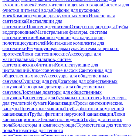
кухонных моек
Измельчители пищевых отходов
Системы для
очистки питьевой воды
Сифоны для кухонных
моек
Комплектующие для кухонных моек
Инженерная
сантехника
Инсталляции для
сантехники
Полотенцесушители
Отвод и подвод воды
Трубы
водопроводные
Магистральные фильтры, системы
сантехнические
Комплектующие для радиаторов,
полотенцесушителей
Монтажные комплекты для
сантехники
Регулирующая арматура
Системы защиты от
протечек
Люки сантехнические
Аксессуары для
магистральных фильтров, систем
сантехнических
Фитинги
Комплектующие для
инсталляций
Опрессовочные насосы
Сантехника для
общественных мест
Аксессуары для общественных
санузлов
Сушилки для рук
Дозаторы для общественных
санузлов
Сенсорные дозаторы для общественных
санузлов
Локтевые дозаторы для общественных
санузлов
Диспенсеры для бумажных полотенец
Диспенсеры
для туалетной бумаги
Канализация
Тросы сантехнические,
вантузы
Прочистные машины
Трубы, фитинги внутренней
канализации
Трубы, фитинги наружной канализации
Люки
канализационные
Теплый пол водяной
Трубы для теплого
пола
Коллекторы и комплектующие
Термостатика для теплого
пола
Автоматика для теплого
пола
Строительство
Строительные смеси и грунтовки
Клеевые