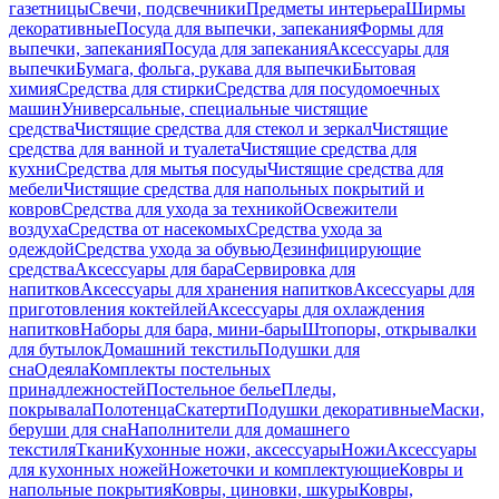
газетницы
Свечи, подсвечники
Предметы интерьера
Ширмы
декоративные
Посуда для выпечки, запекания
Формы для
выпечки, запекания
Посуда для запекания
Аксессуары для
выпечки
Бумага, фольга, рукава для выпечки
Бытовая
химия
Средства для стирки
Средства для посудомоечных
машин
Универсальные, специальные чистящие
средства
Чистящие средства для стекол и зеркал
Чистящие
средства для ванной и туалета
Чистящие средства для
кухни
Средства для мытья посуды
Чистящие средства для
мебели
Чистящие средства для напольных покрытий и
ковров
Средства для ухода за техникой
Освежители
воздуха
Средства от насекомых
Средства ухода за
одеждой
Средства ухода за обувью
Дезинфицирующие
средства
Аксессуары для бара
Сервировка для
напитков
Аксессуары для хранения напитков
Аксессуары для
приготовления коктейлей
Аксессуары для охлаждения
напитков
Наборы для бара, мини-бары
Штопоры, открывалки
для бутылок
Домашний текстиль
Подушки для
сна
Одеяла
Комплекты постельных
принадлежностей
Постельное белье
Пледы,
покрывала
Полотенца
Скатерти
Подушки декоративные
Маски,
беруши для сна
Наполнители для домашнего
текстиля
Ткани
Кухонные ножи, аксессуары
Ножи
Аксессуары
для кухонных ножей
Ножеточки и комплектующие
Ковры и
напольные покрытия
Ковры, циновки, шкуры
Ковры,