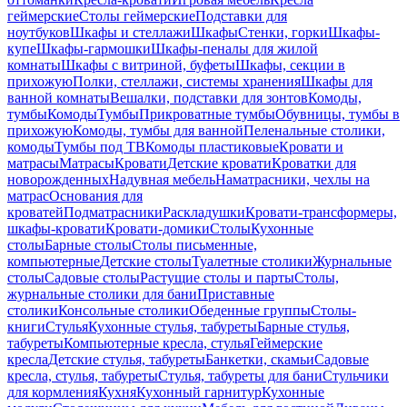
геймерские
Столы геймерские
Подставки для
ноутбуков
Шкафы и стеллажи
Шкафы
Стенки, горки
Шкафы-
купе
Шкафы-гармошки
Шкафы-пеналы для жилой
комнаты
Шкафы с витриной, буфеты
Шкафы, секции в
прихожую
Полки, стеллажи, системы хранения
Шкафы для
ванной комнаты
Вешалки, подставки для зонтов
Комоды,
тумбы
Комоды
Тумбы
Прикроватные тумбы
Обувницы, тумбы в
прихожую
Комоды, тумбы для ванной
Пеленальные столики,
комоды
Тумбы под ТВ
Комоды пластиковые
Кровати и
матрасы
Матрасы
Кровати
Детские кровати
Кроватки для
новорожденных
Надувная мебель
Наматрасники, чехлы на
матрас
Основания для
кроватей
Подматрасники
Раскладушки
Кровати-трансформеры,
шкафы-кровати
Кровати-домики
Столы
Кухонные
столы
Барные столы
Столы письменные,
компьютерные
Детские столы
Туалетные столики
Журнальные
столы
Садовые столы
Растущие столы и парты
Столы,
журнальные столики для бани
Приставные
столики
Консольные столики
Обеденные группы
Столы-
книги
Стулья
Кухонные стулья, табуреты
Барные стулья,
табуреты
Компьютерные кресла, стулья
Геймерские
кресла
Детские стулья, табуреты
Банкетки, скамьи
Садовые
кресла, стулья, табуреты
Стулья, табуреты для бани
Стульчики
для кормления
Кухня
Кухонный гарнитур
Кухонные