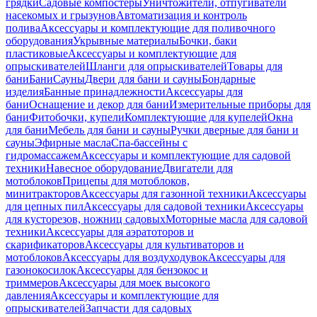
грядки
Садовые компостеры
Уничтожители, отпугиватели
насекомых и грызунов
Автоматизация и контроль
полива
Аксессуары и комплектующие для поливочного
оборудования
Укрывные материалы
Бочки, баки
пластиковые
Аксессуары и комплектующие для
опрыскивателей
Шланги для опрыскивателей
Товары для
бани
Бани
Сауны
Двери для бани и сауны
Бондарные
изделия
Банные принадлежности
Аксессуары для
бани
Оснащение и декор для бани
Измерительные приборы для
бани
Фитобочки, купели
Комплектующие для купелей
Окна
для бани
Мебель для бани и сауны
Ручки дверные для бани и
сауны
Эфирные масла
Спа-бассейны с
гидромассажем
Аксессуары и комплектующие для садовой
техники
Навесное оборудование
Двигатели для
мотоблоков
Прицепы для мотоблоков,
минитракторов
Аксессуары для газонной техники
Аксессуары
для цепных пил
Аксессуары для садовой техники
Аксессуары
для кусторезов, ножниц садовых
Моторные масла для садовой
техники
Аксессуары для аэратоторов и
скарификаторов
Аксессуары для культиваторов и
мотоблоков
Аксессуары для воздуходувок
Аксессуары для
газонокосилок
Аксессуары для бензокос и
триммеров
Аксессуары для моек высокого
давления
Аксессуары и комплектующие для
опрыскивателей
Запчасти для садовых