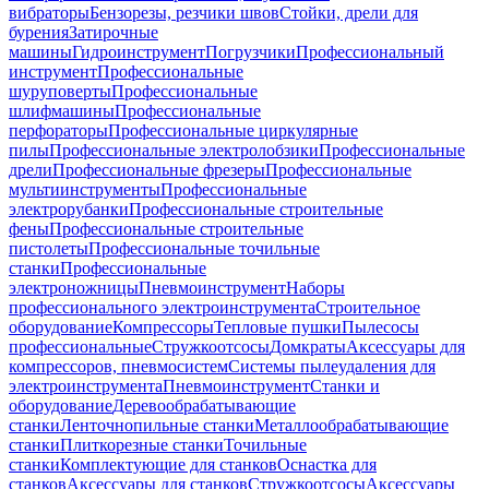
вибраторы
Бензорезы, резчики швов
Стойки, дрели для
бурения
Затирочные
машины
Гидроинструмент
Погрузчики
Профессиональный
инструмент
Профессиональные
шуруповерты
Профессиональные
шлифмашины
Профессиональные
перфораторы
Профессиональные циркулярные
пилы
Профессиональные электролобзики
Профессиональные
дрели
Профессиональные фрезеры
Профессиональные
мультиинструменты
Профессиональные
электрорубанки
Профессиональные строительные
фены
Профессиональные строительные
пистолеты
Профессиональные точильные
станки
Профессиональные
электроножницы
Пневмоинструмент
Наборы
профессионального электроинструмента
Строительное
оборудование
Компрессоры
Тепловые пушки
Пылесосы
профессиональные
Стружкоотсосы
Домкраты
Аксессуары для
компрессоров, пневмосистем
Системы пылеудаления для
электроинструмента
Пневмоинструмент
Станки и
оборудование
Деревообрабатывающие
станки
Ленточнопильные станки
Металлообрабатывающие
станки
Плиткорезные станки
Точильные
станки
Комплектующие для станков
Оснастка для
станков
Аксессуары для станков
Стружкоотсосы
Аксессуары