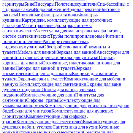
гарнитуры
Биде
Писсуары
Полотенцесушители
Спа-бассейны с
гидромассажем
Водоснабжение
Водонагреватели
Бытовые
насосы
Проточные фильтры для воды
Фильтры-
кувшины
Картриджи, комплектующие для проточных
фильтров
Магистральные фильтры, системы
сантехнические
Аксессуары для магистральных фильтров,
систем сантехнических
Трубы полипропиленовые
Фитинги
полипропиленовые
Расширительные баки,
гидроаккумуляторы
Обустройство ванной комнаты и
туалета
Мебель для ванной
Зеркала для ванной
Аксессуары для
ванной и туалета
Сиденья и чехлы для унитаза
Шторки,
карнизы для ванны
Стеклянные, пластиковые шторки для
ванны
Наборы для ванной и туалета
Зеркала
косметические
Сиденья для ванны
Коврики для ванной и
туалета
Экран-дверки в туалет
Комплектующие для мебели в
ванную
Комплектующие для сантехники
Экраны для ванн,
душевых поддонов
Опоры для ванн, душевых
поддонов
Комплектующие для ванн
Плинтусы для
сантехники
Сифоны, трапы
Комплектующие для
умывальников, моек
Комплектующие для унитазов, писсуаров,
биде
Бачки для унитазов
Комплектующие для душевых
гарнитуров
Комплектующие для сифонов,
трапов
Комплектующие для смесителей
Комплектующие для
душевых кабин, уголков
Сантехника для кухни
Кухонные
мойки
Кухонные мойки со смесителями
Смесители для