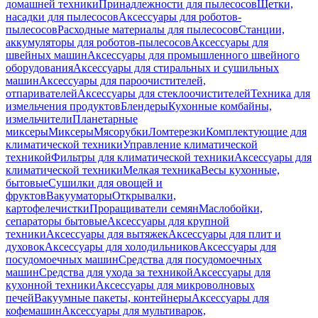
домашней техники
Принадлежности для пылесосов
Щетки,
насадки для пылесосов
Аксессуары для роботов-
пылесосов
Расходные материалы для пылесосов
Станции,
аккумуляторы для роботов-пылесосов
Аксессуары для
швейных машин
Аксессуары для промышленного швейного
оборудования
Аксессуары для стиральных и сушильных
машин
Аксессуары для пароочистителей,
отпаривателей
Аксессуары для стеклоочистителей
Техника для
измельчения продуктов
Блендеры
Кухонные комбайны,
измельчители
Планетарные
миксеры
Миксеры
Мясорубки
Ломтерезки
Комплектующие для
климатической техники
Управление климатической
техникой
Фильтры для климатической техники
Аксессуары для
климатической техники
Мелкая техника
Весы кухонные,
бытовые
Сушилки для овощей и
фруктов
Вакууматоры
Открывалки,
картофелечистки
Проращиватели семян
Маслобойки,
сепараторы бытовые
Аксессуары для крупной
техники
Аксессуары для вытяжек
Аксессуары для плит и
духовок
Аксессуары для холодильников
Аксессуары для
посудомоечных машин
Средства для посудомоечных
машин
Средства для ухода за техникой
Аксессуары для
кухонной техники
Аксессуары для микроволновых
печей
Вакуумные пакеты, контейнеры
Аксессуары для
кофемашин
Аксессуары для мультиварок,