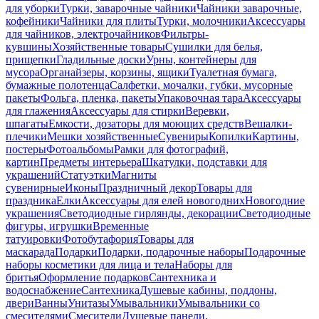
для уборки
Турки, заварочные чайники
Чайники заварочные,
кофейники
Чайники для плиты
Турки, молочники
Аксессуары
для чайников, электрочайников
Фильтры-
кувшины
Хозяйственные товары
Сушилки для белья,
прищепки
Гладильные доски
Урны, контейнеры для
мусора
Органайзеры, корзины, ящики
Туалетная бумага,
бумажные полотенца
Салфетки, мочалки, губки, мусорные
пакеты
Фольга, пленка, пакеты
Упаковочная тара
Аксессуары
для глажения
Аксессуары для стирки
Веревки,
шпагаты
Емкости, дозаторы для моющих средств
Вешалки-
плечики
Мешки хозяйственные
Сувениры
Копилки
Картины,
постеры
Фотоальбомы
Рамки для фотографий,
картин
Предметы интерьера
Шкатулки, подставки для
украшений
Статуэтки
Магниты
сувенирные
Иконы
Праздничный декор
Товары для
праздника
Елки
Аксессуары для елей новогодних
Новогодние
украшения
Светодиодные гирлянды, декорации
Светодиодные
фигуры, игрушки
Временные
татуировки
Фотобутафория
Товары для
маскарада
Подарки
Подарки, подарочные наборы
Подарочные
наборы косметики для лица и тела
Наборы для
бритья
Оформление подарков
Сантехника и
водоснабжение
Сантехника
Душевые кабины, поддоны,
двери
Ванны
Унитазы
Умывальники
Умывальники со
смесителями
Смесители
Душевые панели,