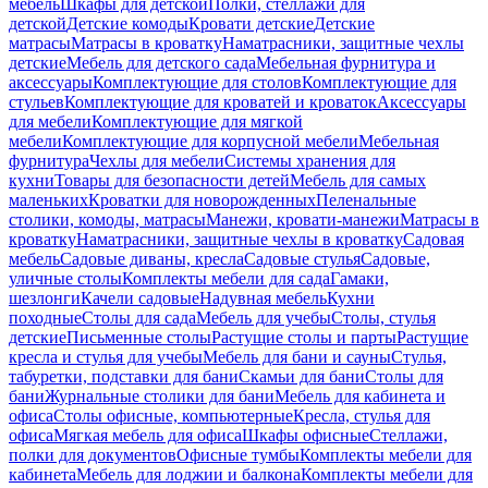
мебель
Шкафы для детской
Полки, стеллажи для
детской
Детские комоды
Кровати детские
Детские
матрасы
Матрасы в кроватку
Наматрасники, защитные чехлы
детские
Мебель для детского сада
Мебельная фурнитура и
аксессуары
Комплектующие для столов
Комплектующие для
стульев
Комплектующие для кроватей и кроваток
Аксессуары
для мебели
Комплектующие для мягкой
мебели
Комплектующие для корпусной мебели
Мебельная
фурнитура
Чехлы для мебели
Системы хранения для
кухни
Товары для безопасности детей
Мебель для самых
маленьких
Кроватки для новорожденных
Пеленальные
столики, комоды, матрасы
Манежи, кровати-манежи
Матрасы в
кроватку
Наматрасники, защитные чехлы в кроватку
Садовая
мебель
Садовые диваны, кресла
Садовые стулья
Садовые,
уличные столы
Комплекты мебели для сада
Гамаки,
шезлонги
Качели садовые
Надувная мебель
Кухни
походные
Столы для сада
Мебель для учебы
Столы, стулья
детские
Письменные столы
Растущие столы и парты
Растущие
кресла и стулья для учебы
Мебель для бани и сауны
Стулья,
табуретки, подставки для бани
Скамьи для бани
Столы для
бани
Журнальные столики для бани
Мебель для кабинета и
офиса
Столы офисные, компьютерные
Кресла, стулья для
офиса
Мягкая мебель для офиса
Шкафы офисные
Стеллажи,
полки для документов
Офисные тумбы
Комплекты мебели для
кабинета
Мебель для лоджии и балкона
Комплекты мебели для