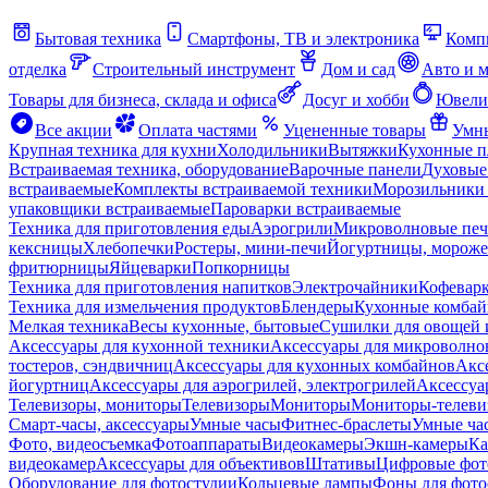
Бытовая техника
Смартфоны, ТВ и электроника
Комп
отделка
Строительный инструмент
Дом и сад
Авто и 
Товары для бизнеса, склада и офиса
Досуг и хобби
Ювели
Все акции
Оплата частями
Уцененные товары
Умны
Крупная техника для кухни
Холодильники
Вытяжки
Кухонные 
Встраиваемая техника, оборудование
Варочные панели
Духовые
встраиваемые
Комплекты встраиваемой техники
Морозильники 
упаковщики встраиваемые
Пароварки встраиваемые
Техника для приготовления еды
Аэрогрили
Микроволновые пе
кексницы
Хлебопечки
Ростеры, мини-печи
Йогуртницы, морож
фритюрницы
Яйцеварки
Попкорницы
Техника для приготовления напитков
Электрочайники
Кофевар
Техника для измельчения продуктов
Блендеры
Кухонные комбай
Мелкая техника
Весы кухонные, бытовые
Сушилки для овощей 
Аксессуары для кухонной техники
Аксессуары для микроволно
тостеров, сэндвичниц
Аксессуары для кухонных комбайнов
Акс
йогуртниц
Аксессуары для аэрогрилей, электрогрилей
Аксессуа
Телевизоры, мониторы
Телевизоры
Мониторы
Мониторы-телеви
Смарт-часы, аксессуары
Умные часы
Фитнес-браслеты
Умные ча
Фото, видеосъемка
Фотоаппараты
Видеокамеры
Экшн-камеры
Ка
видеокамер
Аксессуары для объективов
Штативы
Цифровые фот
Оборудование для фотостудии
Кольцевые лампы
Фоны для фото