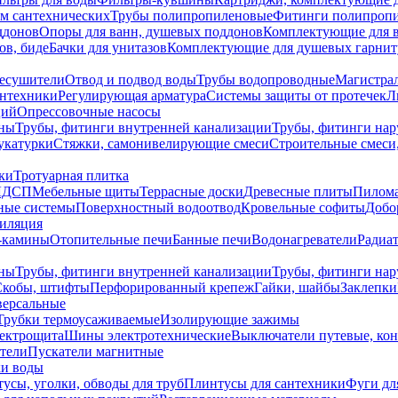
ем сантехнических
Трубы полипропиленовые
Фитинги полипроп
ддонов
Опоры для ванн, душевых поддонов
Комплектующие для 
ов, биде
Бачки для унитазов
Комплектующие для душевых гарнит
есушители
Отвод и подвод воды
Трубы водопроводные
Магистрал
антехники
Регулирующая арматура
Системы защиты от протечек
Л
ций
Опрессовочные насосы
ны
Трубы, фитинги внутренней канализации
Трубы, фитинги на
катурки
Стяжки, самонивелирующие смеси
Строительные смеси,
ки
Тротуарная плитка
ЛДСП
Мебельные щиты
Террасные доски
Древесные плиты
Пилом
ные системы
Поверхностный водоотвод
Кровельные софиты
Добо
тиляция
-камины
Отопительные печи
Банные печи
Водонагреватели
Радиат
ны
Трубы, фитинги внутренней канализации
Трубы, фитинги на
Скобы, штифты
Перфорированный крепеж
Гайки, шайбы
Заклепки
ерсальные
Трубки термоусаживаемые
Изолирующие зажимы
лектрощита
Шины электротехнические
Выключатели путевые, ко
атели
Пускатели магнитные
ки воды
усы, уголки, обводы для труб
Плинтусы для сантехники
Фуги дл