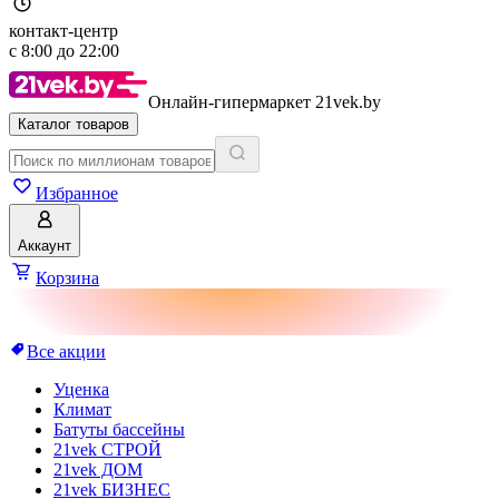
контакт-центр
с
8:00
до
22:00
Онлайн-гипермаркет 21vek.by
Каталог товаров
Избранное
Аккаунт
Корзина
Все акции
Уценка
Климат
Батуты бассейны
21vek СТРОЙ
21vek ДОМ
21vek БИЗНЕС