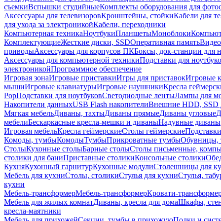
съемки
Вспышки студийные
Комплекты оборудования для фото
Аксессуары для телевизоров
Кронштейны, стойки
Кабели для т
для ухода за электроникой
Кабели, переходники
Компьютерная техника
Ноутбуки
Планшеты
Моноблоки
Компью
Комплектующие
Жесткие диски, SSD
Оперативная память
Видео
приводы
Аксессуары для корпусов ПК
Боксы, док-станции для 
Аксессуары для компьютерной техники
Подставки для ноутбук
электроникой
Программное обеспечение
Игровая зона
Игровые приставки
Игры для приставок
Игровые 
мыши
Игровые клавиатуры
Игровые наушники
Кресла геймерск
Pop
Подставки для ноутбуков
Светодиодные ленты
Лампы для м
Накопители данных
USB Flash накопители
Внешние HDD, SSD 
Мягкая мебель
Диваны, тахты
Диваны прямые
Диваны угловые
Д
мебели
Бескаркасные кресла-мешки и диваны
Надувные диваны
Игровая мебель
Кресла геймерские
Столы геймерские
Подставки
Комоды, тумбы
Комоды
Тумбы
Прикроватные тумбы
Обувницы, 
Столы
Кухонные столы
Барные столы
Столы письменные, комп
столики для бани
Приставные столики
Консольные столики
Обе
Кухня
Кухонный гарнитур
Кухонные модули
Столешницы для к
Мебель для кухни
Столы, столики
Стулья для кухни
Стулья, таб
кухни
Мебель-трансформер
Мебель-трансформер
Кровати-трансформе
Мебель для жилых комнат
Диваны, кресла для дома
Шкафы, стен
кресла-маятники
Мебель для прихожей
Секции, тумбы в прихожую
Полки и сист