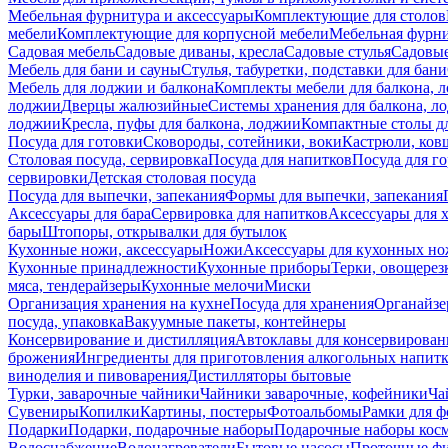
Мебельная фурнитура и аксессуары
Комплектующие для столов
мебели
Комплектующие для корпусной мебели
Мебельная фурн
Садовая мебель
Садовые диваны, кресла
Садовые стулья
Садовые
Мебель для бани и сауны
Стулья, табуретки, подставки для бани
Мебель для лоджии и балкона
Комплекты мебели для балкона, 
лоджии
Дверцы жалюзийные
Системы хранения для балкона, л
лоджии
Кресла, пуфы для балкона, лоджии
Компактные столы дл
Посуда для готовки
Сковороды, сотейники, воки
Кастрюли, ков
Столовая посуда, сервировка
Посуда для напитков
Посуда для г
сервировки
Детская столовая посуда
Посуда для выпечки, запекания
Формы для выпечки, запекания
Аксессуары для бара
Сервировка для напитков
Аксессуары для 
бары
Штопоры, открывалки для бутылок
Кухонные ножи, аксессуары
Ножи
Аксессуары для кухонных н
Кухонные принадлежности
Кухонные приборы
Терки, овощерез
мяса, тендерайзеры
Кухонные мелочи
Миски
Организация хранения на кухне
Посуда для хранения
Органайзе
посуда, упаковка
Вакуумные пакеты, контейнеры
Консервирование и дистилляция
Автоклавы для консервирован
брожения
Ингредиенты для приготовления алкогольных напит
виноделия и пивоварения
Дистилляторы бытовые
Турки, заварочные чайники
Чайники заварочные, кофейники
Ча
Сувениры
Копилки
Картины, постеры
Фотоальбомы
Рамки для ф
Подарки
Подарки, подарочные наборы
Подарочные наборы косм
Водоснабжение
Водонагреватели
Бытовые насосы
Проточные фи