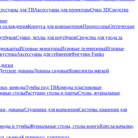
сессуары для ТВ
Аксессуары для проектора
Очки 3D
Средства
ание
 охлаждения
Корпуса для компьютеров
Процессоры
Оптические
утбуков
Сумки, чехлы для ноутбуков
Средства для ухода за
деокарты
Игровые мониторы
Игровые телевизоры
Игровые
акустика
Аксессуары для геймеров
Фигурки Funko
 диски
Детские диваны
Диваны садовые
Комплекты мягкой
ики, комоды
Тумбы под ТВ
Комоды пластиковые
довые столы
Растущие столы и парты
Столы, журнальные
ки, диваны
Стульчики для кормления
Системы хранения для
моды и тумбы
Журнальные столы, столы-книги
Кресла-качалки,
ки, скамьи
Ключницы, газетницы