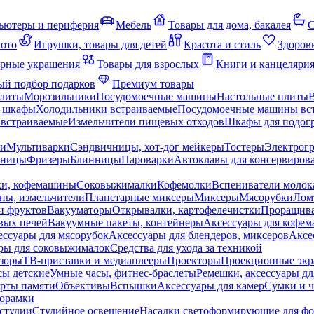
ьютеры и периферия
Мебель
Товары для дома, бакалея
С
мото
Игрушки, товары для детей
Красота и стиль
Здоров
рные украшения
Товары для взрослых
Книги и канцеляри
й подбор подарков
Премиум товары
плиты
Морозильники
Посудомоечные машины
Настольные плиты
 шкафы
Холодильники встраиваемые
Посудомоечные машины вс
встраиваемые
Измельчители пищевых отходов
Шкафы для подогр
чи
Мультиварки
Сэндвичницы, хот-дог мейкеры
Тостеры
Электрог
еницы
Фризеры
Блинницы
Пароварки
Автоклавы для консервиров
ки, кофемашины
Соковыжималки
Кофемолки
Вспениватели молок
ны, измельчители
Планетарные миксеры
Миксеры
Мясорубки
Лом
и фруктов
Вакууматоры
Открывалки, картофелечистки
Проращива
вых печей
Вакуумные пакеты, контейнеры
Аксессуары для кофе
ессуары для мясорубок
Аксессуары для блендеров, миксеров
Аксе
ры для соковыжималок
Средства для ухода за техникой
зоры
ТВ-приставки и медиаплееры
Проекторы
Проекционные эк
сы детские
Умные часы, фитнес-браслеты
Ремешки, аксессуары дл
рты памяти
Объективы
Вспышки
Аксессуары для камер
Сумки и ч
орамки
студии
Студийное освещение
Насадки светоформирующие для фо