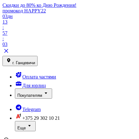
Скидки до 80% ко Дню Рождения!
промокод HAPPY22
03
дн
13
:
57
:
03
г. Ганцевичи
Оплата частями
Для юрлиц
Покупателям
Telegram
+375 29
302 10 21
Еще