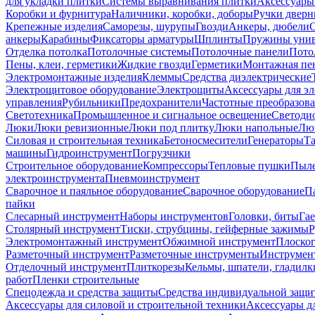
для укладки плитки
Системы выравнивания плитки
Аксессуары
Коробки и фурнитура
Наличники, коробки, доборы
Ручки дверн
Крепежные изделия
Саморезы, шурупы
Гвозди
Анкеры, дюбели
анкеры
Карабины
Фиксаторы арматуры
Шплинты
Пружины унив
Отделка потолка
Потолочные системы
Потолочные панели
Пото
Пены, клеи, герметики
Жидкие гвозди
Герметики
Монтажная пе
Электромонтажные изделия
Клеммы
Средства диэлектрические
Электрощитовое оборудование
Электрощиты
Аксессуары для э
управления
Рубильники
Предохранители
Частотные преобразов
Светотехника
Промышленное и сигнальное освещение
Светоди
Люки
Люки ревизионные
Люки под плитку
Люки напольные
Люк
Силовая и строительная техника
Бетоносмесители
Генераторы
Та
машины
Гидроинструмент
Погрузчики
Строительное оборудование
Компрессоры
Тепловые пушки
Пыле
электроинструмента
Пневмоинструмент
Сварочное и паяльное оборудование
Сварочное оборудование
П
пайки
Слесарный инструмент
Наборы инструментов
Головки, биты
Га
Столярный инструмент
Тиски, струбцины, гейферные зажимы
Р
Электромонтажный инструмент
Обжимной инструмент
Плоског
Разметочный инструмент
Разметочные инструменты
Инструмент
Отделочный инструмент
Плиткорезы
Кельмы, шпатели, гладилк
работ
Пленки строительные
Спецодежда и средства защиты
Средства индивидуальной защ
Аксессуары для силовой и строительной техники
Аксессуары дл