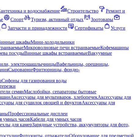
антехника и водоснабжение
Строительство
Ремонт и
ье
Спорт
Туризм, активный отдых
Зоотовары
я
Запчасти и принадлежности
Сертификаты
Услуги
Винные шкафы
Мини-холодильники
траиваемые
Микроволновые печи встраиваемые
Кофемашины
ева посуды
Винные шкафы встраиваемые
Вакуумные
рили, электрошашлычницы
Вафельницы, орешницы,
ания
Сыроварни
Фритюрницы, фондю-
а
Сифоны для газирования воды
терезки
тели семян
Маслобойки, сепараторы бытовые
машин
Аксессуары для мультиварок, хлебопечек
Аксессуары для
ссуары для сушилок овощей и фруктов
Аксессуары для
раны
Профессиональные дисплеи
я умных часов
Кабели для умных часов
ехлы для камер
Зарядные устройства, аккумуляторы для фото,
тостудии
Фотозонты, отражатели
Оборудование для предметной