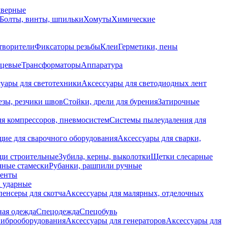
дверные
Болты, винты, шпильки
Хомуты
Химические
творители
Фиксаторы резьбы
Клеи
Герметики, пены
нцевые
Трансформаторы
Аппаратура
уары для светотехники
Аксессуары для светодиодных лент
езы, резчики швов
Стойки, дрели для бурения
Затирочные
ля компрессоров, пневмосистем
Системы пылеудаления для
ие для сварочного оборудования
Аксессуары для сварки,
щи строительные
Зубила, керны, выколотки
Щетки слесарные
чные стамески
Рубанки, рашпили ручные
енты
 ударные
енсеры для скотча
Аксессуары для малярных, отделочных
ная одежда
Спецодежда
Спецобувь
виброоборудования
Аксессуары для генераторов
Аксессуары для