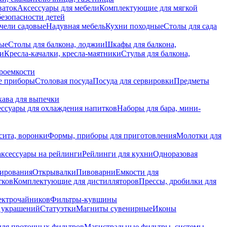
ваток
Аксессуары для мебели
Комплектующие для мягкой
безопасности детей
чели садовые
Надувная мебель
Кухни походные
Столы для сада
вые
Столы для балкона, лоджии
Шкафы для балкона,
ии
Кресла-качалки, кресла-маятники
Стулья для балкона,
роемкости
е приборы
Столовая посуда
Посуда для сервировки
Предметы
укава для выпечки
ссуары для охлаждения напитков
Наборы для бара, мини-
сита, воронки
Формы, приборы для приготовления
Молотки для
аксессуары на рейлинги
Рейлинги для кухни
Одноразовая
вирования
Открывалки
Пивоварни
Емкости для
тков
Комплектующие для дистилляторов
Прессы, дробилки для
лектрочайников
Фильтры-кувшины
я украшений
Статуэтки
Магниты сувенирные
Иконы
ля проточных фильтров
Магистральные фильтры, системы