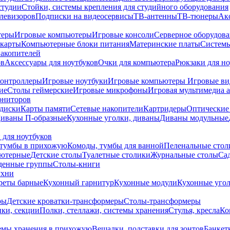
студии
Стойки, системы крепления для студийного оборудования
елевизоров
Подписки на видеосервисы
ТВ-антенны
ТВ-тюнеры
Ак
теры
Игровые компьютеры
Игровые консоли
Серверное оборудов
карты
Компьютерные блоки питания
Материнские платы
Системы
накопителей
ов
Аксессуары для ноутбуков
Очки для компьютера
Рюкзаки для но
контроллеры
Игровые ноутбуки
Игровые компьютеры
Игровые ви
ие
Столы геймерские
Игровые микрофоны
Игровая мультимедиа 
ониторов
диски
Карты памяти
Сетевые накопители
Картридеры
Оптические
иваны П-образные
Кухонные уголки, диваны
Диваны модульные
 для ноутбуков
тумбы в прихожую
Комоды, тумбы для ванной
Пеленальные стол
ьютерные
Детские столы
Туалетные столики
Журнальные столы
Са
денные группы
Столы-книги
ухни
уреты барные
Кухонный гарнитур
Кухонные модули
Кухонные угол
ры
Детские кроватки-трансформеры
Столы-трансформеры
ки, секции
Полки, стеллажи, системы хранения
Стулья, кресла
Ко
емы хранения в прихожую
Вешалки, подставки для зонтов
Банкет