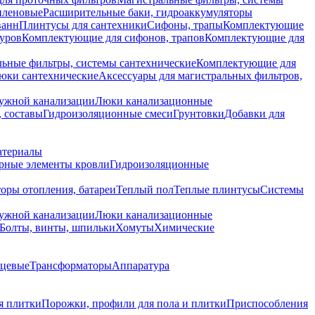
иленовые
Расширительные баки, гидроаккумуляторы
ванн
Плинтусы для сантехники
Сифоны, трапы
Комплектующие
уров
Комплектующие для сифонов, трапов
Комплектующие для
ьные фильтры, системы сантехнические
Комплектующие для
юки сантехнические
Аксессуары для магистральных фильтров,
ружной канализации
Люки канализационные
 составы
Гидроизоляционные смеси
Грунтовки
Добавки для
атериалы
рные элементы кровли
Гидроизоляционные
оры отопления, батареи
Теплый пол
Теплые плинтусы
Системы
ружной канализации
Люки канализационные
Болты, винты, шпильки
Хомуты
Химические
нцевые
Трансформаторы
Аппаратура
я плитки
Порожки, профили для пола и плитки
Приспособления