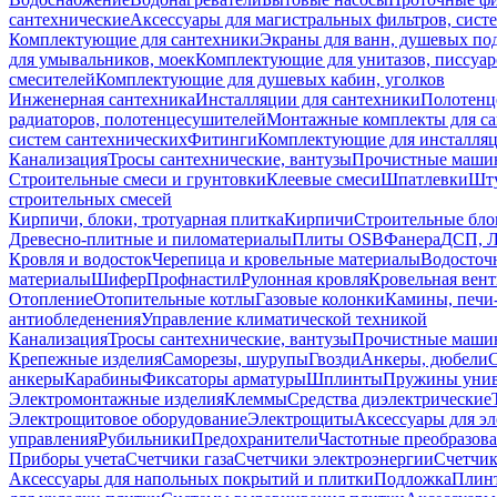
сантехнические
Аксессуары для магистральных фильтров, сист
Комплектующие для сантехники
Экраны для ванн, душевых по
для умывальников, моек
Комплектующие для унитазов, писсуар
смесителей
Комплектующие для душевых кабин, уголков
Инженерная сантехника
Инсталляции для сантехники
Полотенц
радиаторов, полотенцесушителей
Монтажные комплекты для с
систем сантехнических
Фитинги
Комплектующие для инсталля
Канализация
Тросы сантехнические, вантузы
Прочистные маши
Строительные смеси и грунтовки
Клеевые смеси
Шпатлевки
Шту
строительных смесей
Кирпичи, блоки, тротуарная плитка
Кирпичи
Строительные бло
Древесно-плитные и пиломатериалы
Плиты OSB
Фанера
ДСП, 
Кровля и водосток
Черепица и кровельные материалы
Водосточ
материалы
Шифер
Профнастил
Рулонная кровля
Кровельная вен
Отопление
Отопительные котлы
Газовые колонки
Камины, печи
антиобледенения
Управление климатической техникой
Канализация
Тросы сантехнические, вантузы
Прочистные маши
Крепежные изделия
Саморезы, шурупы
Гвозди
Анкеры, дюбели
анкеры
Карабины
Фиксаторы арматуры
Шплинты
Пружины унив
Электромонтажные изделия
Клеммы
Средства диэлектрические
Электрощитовое оборудование
Электрощиты
Аксессуары для э
управления
Рубильники
Предохранители
Частотные преобразов
Приборы учета
Счетчики газа
Счетчики электроэнергии
Счетчи
Аксессуары для напольных покрытий и плитки
Подложка
Плинт