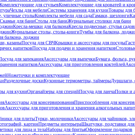
Комплектующие для стульев
Комплектующие для кроватей и кро
итура
Чехлы для мебели
Системы хранения для кухни
Товары для 
, уличные столы
Комплекты мебели для сада
Гамаки, шезлонги
Ка
Скамьи для бани
Столы для бани
Журнальные столики для бани
лоджии
Кресла-мешки для балкона
Кресла подвесные, стулья садо
оджии
Журнальные столы, столы-книги
Тумбы для балкона, лодж
я балкона, лоджии
ши, казаны
Посуда для СВЧ
Крышки и аксессуары для посуды
Гаст
орячих напитков
Посуда для подачи и хранения напитков
Столовы
Посуда для запекания
Аксессуары для выпечки
Бумага, фольга, р
хранения напитков
Аксессуары для приготовления коктейлей
Аксе
ожей
Ножеточки и комплектующие
ки
Разделочные доски
Кухонные термометры, таймеры
Дуршлаги, 
ры для кухни
Органайзеры для специй
Посуда для ланча
Полки и 
ия
Аксессуары для консервирования
Приспособления для консер
ков
Аксессуары для приготовления и хранения алкогольных напи
йники для плиты
Турки, молочники
Аксессуары для чайников, э
отографий, картин
Предметы интерьера
Шкатулки, подставки дл
етики для лица и тела
Наборы для бритья
Оформление подарков
льтры для воды
Фильтры-кувшины
Картриджи, комплектующие д