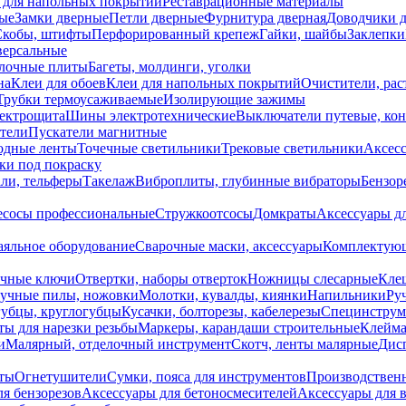
 для напольных покрытий
Реставрационные материалы
ые
Замки дверные
Петли дверные
Фурнитура дверная
Доводчики 
Скобы, штифты
Перфорированный крепеж
Гайки, шайбы
Заклепки
ерсальные
лочные плиты
Багеты, молдинги, уголки
на
Клеи для обоев
Клеи для напольных покрытий
Очистители, рас
Трубки термоусаживаемые
Изолирующие зажимы
лектрощита
Шины электротехнические
Выключатели путевые, ко
атели
Пускатели магнитные
одные ленты
Точечные светильники
Трековые светильники
Аксесс
и под покраску
ли, тельферы
Такелаж
Виброплиты, глубинные вибраторы
Бензор
сосы профессиональные
Стружкоотсосы
Домкраты
Аксессуары д
аяльное оборудование
Сварочные маски, аксессуары
Комплектующ
ечные ключи
Отвертки, наборы отверток
Ножницы слесарные
Кле
учные пилы, ножовки
Молотки, кувалды, киянки
Напильники
Ру
убцы, круглогубцы
Кусачки, болторезы, кабелерезы
Специнструм
ы для нарезки резьбы
Маркеры, карандаши строительные
Клейма
и
Малярный, отделочный инструмент
Скотч, ленты малярные
Дисп
иты
Огнетушители
Сумки, пояса для инструментов
Производствен
я бензорезов
Аксессуары для бетоносмесителей
Аксессуары для 