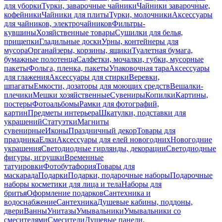
для уборки
Турки, заварочные чайники
Чайники заварочные,
кофейники
Чайники для плиты
Турки, молочники
Аксессуары
для чайников, электрочайников
Фильтры-
кувшины
Хозяйственные товары
Сушилки для белья,
прищепки
Гладильные доски
Урны, контейнеры для
мусора
Органайзеры, корзины, ящики
Туалетная бумага,
бумажные полотенца
Салфетки, мочалки, губки, мусорные
пакеты
Фольга, пленка, пакеты
Упаковочная тара
Аксессуары
для глажения
Аксессуары для стирки
Веревки,
шпагаты
Емкости, дозаторы для моющих средств
Вешалки-
плечики
Мешки хозяйственные
Сувениры
Копилки
Картины,
постеры
Фотоальбомы
Рамки для фотографий,
картин
Предметы интерьера
Шкатулки, подставки для
украшений
Статуэтки
Магниты
сувенирные
Иконы
Праздничный декор
Товары для
праздника
Елки
Аксессуары для елей новогодних
Новогодние
украшения
Светодиодные гирлянды, декорации
Светодиодные
фигуры, игрушки
Временные
татуировки
Фотобутафория
Товары для
маскарада
Подарки
Подарки, подарочные наборы
Подарочные
наборы косметики для лица и тела
Наборы для
бритья
Оформление подарков
Сантехника и
водоснабжение
Сантехника
Душевые кабины, поддоны,
двери
Ванны
Унитазы
Умывальники
Умывальники со
смесителями
Смесители
Душевые панели,