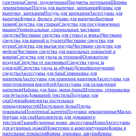
газетницы
Свечи, подсвечники
Предметы интерьера
Ширмы
декоративные
Посуда для выпечки, запекания
Формы для
выпечки, запекания
Посуда для запекания
Аксессуары для
выпечки
Бумага, фольга, рукава для выпечки
Бытовая
химия
Средства для стирки
Средства для посудомоечных
машин
Универсальные, специальные чистящие
средства
Чистящие средства для стекол и зеркал
Чистящие
средства для ванной и туалета
Чистящие средства для
кухни
Средства для мытья посуды
Чистящие средства для
мебели
Чистящие средства для напольных покрытий и
ковров
Средства для ухода за техникой
Освежители
воздуха
Средства от насекомых
Средства ухода за
одеждой
Средства ухода за обувью
Дезинфицирующие
средства
Аксессуары для бара
Сервировка для
напитков
Аксессуары для хранения напитков
Аксессуары для
приготовления коктейлей
Аксессуары для охлаждения
напитков
Наборы для бара, мини-бары
Штопоры, открывалки
для бутылок
Домашний текстиль
Подушки для
сна
Одеяла
Комплекты постельных
принадлежностей
Постельное белье
Пледы,
покрывала
Полотенца
Скатерти
Подушки декоративные
Маски,
беруши для сна
Наполнители для домашнего
текстиля
Ткани
Кухонные ножи, аксессуары
Ножи
Аксессуары
для кухонных ножей
Ножеточки и комплектующие
Ковры и
напольные покрытия
Ковры, циновки, шкуры
Ковры,