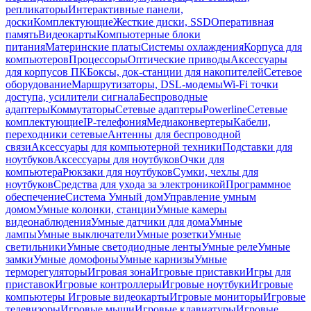
репликаторы
Интерактивные панели,
доски
Комплектующие
Жесткие диски, SSD
Оперативная
память
Видеокарты
Компьютерные блоки
питания
Материнские платы
Системы охлаждения
Корпуса для
компьютеров
Процессоры
Оптические приводы
Аксессуары
для корпусов ПК
Боксы, док-станции для накопителей
Сетевое
оборудование
Маршрутизаторы, DSL-модемы
Wi-Fi точки
доступа, усилители сигнала
Беспроводные
адаптеры
Коммутаторы
Сетевые адаптеры
Powerline
Сетевые
комплектующие
IP-телефония
Медиаконвертеры
Кабели,
переходники сетевые
Антенны для беспроводной
связи
Аксессуары для компьютерной техники
Подставки для
ноутбуков
Аксессуары для ноутбуков
Очки для
компьютера
Рюкзаки для ноутбуков
Сумки, чехлы для
ноутбуков
Средства для ухода за электроникой
Программное
обеспечение
Система Умный дом
Управление умным
домом
Умные колонки, станции
Умные камеры
видеонаблюдения
Умные датчики для дома
Умные
лампы
Умные выключатели
Умные розетки
Умные
светильники
Умные светодиодные ленты
Умные реле
Умные
замки
Умные домофоны
Умные карнизы
Умные
терморегуляторы
Игровая зона
Игровые приставки
Игры для
приставок
Игровые контроллеры
Игровые ноутбуки
Игровые
компьютеры
Игровые видеокарты
Игровые мониторы
Игровые
телевизоры
Игровые мыши
Игровые клавиатуры
Игровые