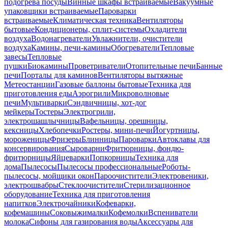
подогрева посуды
Винные шкафы встраиваемые
Вакуумные
упаковщики встраиваемые
Пароварки
встраиваемые
Климатическая техника
Вентиляторы
бытовые
Кондиционеры, сплит-системы
Охладители
воздуха
Водонагреватели
Увлажнители, очистители
воздуха
Камины, печи-камины
Обогреватели
Тепловые
завесы
Тепловые
пушки
Биокамины
Проветриватели
Отопительные печи
Банные
печи
Порталы для каминов
Вентиляторы вытяжные
Метеостанции
Газовые баллоны бытовые
Техника для
приготовления еды
Аэрогрили
Микроволновые
печи
Мультиварки
Сэндвичницы, хот-дог
мейкеры
Тостеры
Электрогрили,
электрошашлычницы
Вафельницы, орешницы,
кексницы
Хлебопечки
Ростеры, мини-печи
Йогуртницы,
мороженицы
Фризеры
Блинницы
Пароварки
Автоклавы для
консервирования
Сыроварни
Фритюрницы, фондю-
фритюрницы
Яйцеварки
Попкорницы
Техника для
дома
Пылесосы
Пылесосы профессиональные
Роботы-
пылесосы, мойщики окон
Пароочистители
Электровеники,
электрошвабры
Стеклоочистители
Стерилизационное
оборудование
Техника для приготовления
напитков
Электрочайники
Кофеварки,
кофемашины
Соковыжималки
Кофемолки
Вспениватели
молока
Сифоны для газирования воды
Аксессуары для