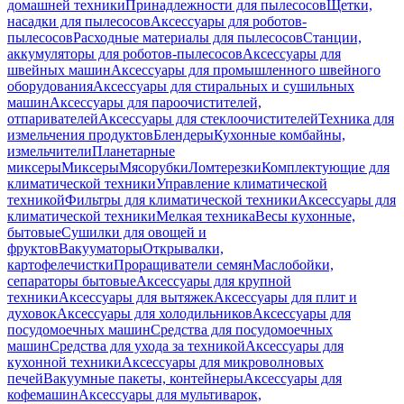
домашней техники
Принадлежности для пылесосов
Щетки,
насадки для пылесосов
Аксессуары для роботов-
пылесосов
Расходные материалы для пылесосов
Станции,
аккумуляторы для роботов-пылесосов
Аксессуары для
швейных машин
Аксессуары для промышленного швейного
оборудования
Аксессуары для стиральных и сушильных
машин
Аксессуары для пароочистителей,
отпаривателей
Аксессуары для стеклоочистителей
Техника для
измельчения продуктов
Блендеры
Кухонные комбайны,
измельчители
Планетарные
миксеры
Миксеры
Мясорубки
Ломтерезки
Комплектующие для
климатической техники
Управление климатической
техникой
Фильтры для климатической техники
Аксессуары для
климатической техники
Мелкая техника
Весы кухонные,
бытовые
Сушилки для овощей и
фруктов
Вакууматоры
Открывалки,
картофелечистки
Проращиватели семян
Маслобойки,
сепараторы бытовые
Аксессуары для крупной
техники
Аксессуары для вытяжек
Аксессуары для плит и
духовок
Аксессуары для холодильников
Аксессуары для
посудомоечных машин
Средства для посудомоечных
машин
Средства для ухода за техникой
Аксессуары для
кухонной техники
Аксессуары для микроволновых
печей
Вакуумные пакеты, контейнеры
Аксессуары для
кофемашин
Аксессуары для мультиварок,