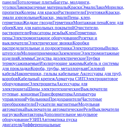
панели
Потолочные плиты
Багеты, молдинги,
уголки
Лакокрасочные материалы
Краски
Эмали
Лаки
Морилки,
пропитки
Колеры для краски
Растворители
Грунтовки
Краски,
эмали аэрозольные
Краски, эмали
Пены, клеи,
герметики
Жидкие гвозди
Герметики
Монтажная пена
Клеи для
обоев
Клеи для напольных покрытий
Очистители,
растворители
Фиксаторы резьбы
Клеи
Герметики,
пены
Электромонтажное оборудование
Розетки и
выключатели
Электрические звонки
Коробки
распределительные и подрозетники
Электропатроны
Вилки,
штепсели
Молниеприемники
Заземление
Электромонтажные
изделия
Клеммы
Средства диэлектрические
Трубки
термоусаживаемые
Изолирующие зажимы
Кабель и системы
для прокладки
Короба, трубы, металлорукав
Силовой
кабель
Наконечники, гильзы кабельные
Аксессуары для труб,
коробов
Кабельный крепеж
Арматура СИП
Электрощитовое
оборудование
Электрощиты
Аксессуары для
электрощита
Шины электротехнические
Выключатели
путевые, концевые
Трансформаторы
Аппаратура
управления
Рубильники
Предохранители
Частотные
преобразователи
Пускатели магнитные
Модульная
автоматика
Выключатели автоматические
Реле
Выключатели
нагрузки
Контакторы
Дополнительное модульное
оборудование
УЗИП
Автоматика пуска
двигателя
Дифференциальные