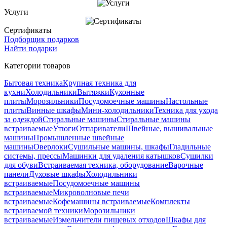
Услуги
Сертификаты
Подборщик подарков
Найти подарки
Категории товаров
Бытовая техника
Крупная техника для
кухни
Холодильники
Вытяжки
Кухонные
плиты
Морозильники
Посудомоечные машины
Настольные
плиты
Винные шкафы
Мини-холодильники
Техника для ухода
за одеждой
Стиральные машины
Стиральные машины
встраиваемые
Утюги
Отпариватели
Швейные, вышивальные
машины
Промышленные швейные
машины
Оверлоки
Сушильные машины, шкафы
Гладильные
системы, прессы
Машинки для удаления катышков
Сушилки
для обуви
Встраиваемая техника, оборудование
Варочные
панели
Духовые шкафы
Холодильники
встраиваемые
Посудомоечные машины
встраиваемые
Микроволновые печи
встраиваемые
Кофемашины встраиваемые
Комплекты
встраиваемой техники
Морозильники
встраиваемые
Измельчители пищевых отходов
Шкафы для