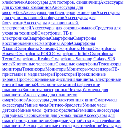
хлебопечек
Аксессуары для тостеров, сэндвичниц
Аксессуары
для кухонных комбайнов
Аксессуары для
мясорубок
Аксессуары для блендеров, миксеров
Аксессуары
для сушилок овощей и фруктов
Аксессуары для
йогуртниц
Аксессуары для аэрогрилей,
электрогрилей
Аксессуары для соковыжималок
Средства для
ухода за техникой
Смартфоны, ТВ и
электроника
Смартфоны
Смартфоны
Смартфоны
восстановленные
Смартфоны Apple
Смартфоны
Xiaomi
Смартфоны Samsung
Смартфоны Honor
Смартфоны
Huawei
Смартфоны POCO
Смартфоны Infinix
Смартфоны
Tecno
Смартфоны Realme
Смартфоны Samsung Galaxy S26
series
Кнопочные телефоны
Складные смартфоны
Телевизоры,
мониторы
Телевизоры
Мониторы
Мониторы-телевизоры
ТВ-
приставки и медиаплееры
Проекторы
Проекционные
экраны
Профессиональные дисплеи
Планшеты, электронные
книги
Планшеты
Электронные книги
Графические
планшеты
Блокноты электронные
Чехлы, бамперы для
планшетов
Аксессуары для планшетов,
смартфонов
Аксессуары для электронных книг
Смарт-часы,
аксессуары
Умные часы
Фитнес-браслеты
Умные часы
детские
Умные часы, фитнес-браслеты
Ремешки, аксессуары
для умных часов
Кабели для умных часов
Аксессуары для
смартфонов, планшетов
Зарядные устройства для телефонов,
планшетов
Чехлы, защитные стекла для телефонов
Чехлы для