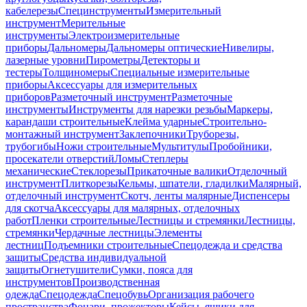
кабелерезы
Специнструменты
Измерительный
инструмент
Мерительные
инструменты
Электроизмерительные
приборы
Дальномеры
Дальномеры оптические
Нивелиры,
лазерные уровни
Пирометры
Детекторы и
тестеры
Толщиномеры
Специальные измерительные
приборы
Аксессуары для измерительных
приборов
Разметочный инструмент
Разметочные
инструменты
Инструменты для нарезки резьбы
Маркеры,
карандаши строительные
Клейма ударные
Строительно-
монтажный инструмент
Заклепочники
Труборезы,
трубогибы
Ножи строительные
Мультитулы
Пробойники,
просекатели отверстий
Ломы
Степлеры
механические
Стеклорезы
Прикаточные валики
Отделочный
инструмент
Плиткорезы
Кельмы, шпатели, гладилки
Малярный,
отделочный инструмент
Скотч, ленты малярные
Диспенсеры
для скотча
Аксессуары для малярных, отделочных
работ
Пленки строительные
Лестницы и стремянки
Лестницы,
стремянки
Чердачные лестницы
Элементы
лестниц
Подъемники строительные
Спецодежда и средства
защиты
Средства индивидуальной
защиты
Огнетушители
Сумки, пояса для
инструментов
Производственная
одежда
Спецодежда
Спецобувь
Организация рабочего
пространства
Фонари, прожекторы
Кейсы, ящики для