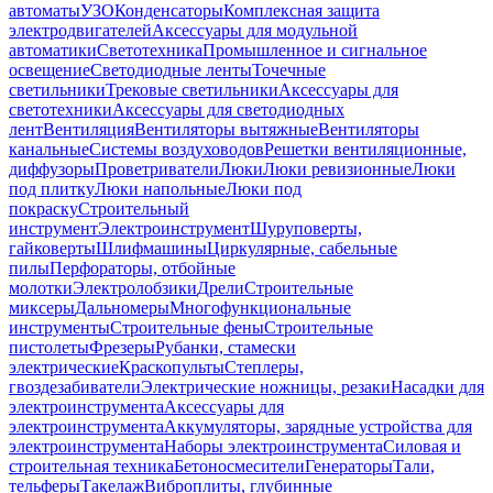
автоматы
УЗО
Конденсаторы
Комплексная защита
электродвигателей
Аксессуары для модульной
автоматики
Светотехника
Промышленное и сигнальное
освещение
Светодиодные ленты
Точечные
светильники
Трековые светильники
Аксессуары для
светотехники
Аксессуары для светодиодных
лент
Вентиляция
Вентиляторы вытяжные
Вентиляторы
канальные
Системы воздуховодов
Решетки вентиляционные,
диффузоры
Проветриватели
Люки
Люки ревизионные
Люки
под плитку
Люки напольные
Люки под
покраску
Строительный
инструмент
Электроинструмент
Шуруповерты,
гайковерты
Шлифмашины
Циркулярные, сабельные
пилы
Перфораторы, отбойные
молотки
Электролобзики
Дрели
Строительные
миксеры
Дальномеры
Многофункциональные
инструменты
Строительные фены
Строительные
пистолеты
Фрезеры
Рубанки, стамески
электрические
Краскопульты
Степлеры,
гвоздезабиватели
Электрические ножницы, резаки
Насадки для
электроинструмента
Аксессуары для
электроинструмента
Аккумуляторы, зарядные устройства для
электроинструмента
Наборы электроинструмента
Силовая и
строительная техника
Бетоносмесители
Генераторы
Тали,
тельферы
Такелаж
Виброплиты, глубинные