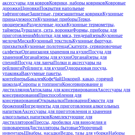
аксессуары для ковров
Коврики, наборы ковриков
Ковровые
дорожки
Циновки
Покрытия напольные
тафтинговые
Защитные, грязезащитные коврики
Кухонные
принадлежности
Кухонные приборы
Терки,
овощерезки
Разделочные доски
Кухонные термометры,
таймеры
Дуршлаги, сита, воронки
Формы, приборы для
приготовления
Молотки для мяса, тендерайзеры
Кухонные
мелочи
Миски
Кухонный текстиль
Кухонные фартуки,
прихватки
Кухонные полотенца
Скатерти, сервировочные
салфетки
Организация хранения на кухне
Посуда для
хранения
Органайзеры для кухни
Органайзеры для
специй
Посуда для ланча
Полки и аксессуары на
рейлинги
Рейлинги для кухни
Одноразовая посуда,
упаковка
Вакуумные пакеты,
контейнеры
Бакалея
Кофе
Чай
Цикорий, какао, горячий
шоколад
Сиропы и топпинги
Консервирование и
дистилляция
Автоклавы для консервирования
Аксессуары для
консервирования
Приспособления для
консервирования
Открывалки
Пивоварни
Емкости для
брожения
Ингредиенты для приготовления алкогольных
напитков
Аксессуары для приготовления и хранения
алкогольных напитков
Комплектующие для
дистилляторов
Прессы, дробилки для виноделия и
пивоварения
Дистилляторы бытовые
Уборочный
инвентарь
Швабры, насадки
Ведра, тазы для уборки
Наборы