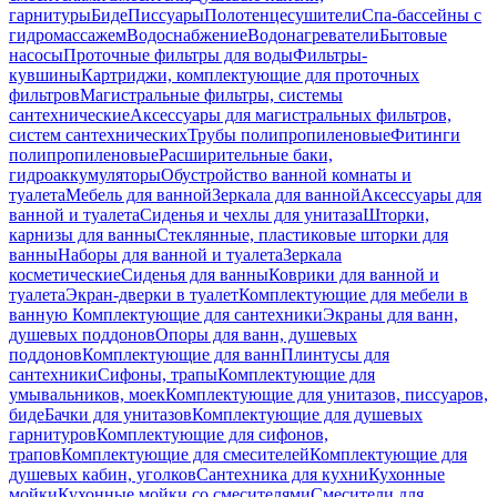
гарнитуры
Биде
Писсуары
Полотенцесушители
Спа-бассейны с
гидромассажем
Водоснабжение
Водонагреватели
Бытовые
насосы
Проточные фильтры для воды
Фильтры-
кувшины
Картриджи, комплектующие для проточных
фильтров
Магистральные фильтры, системы
сантехнические
Аксессуары для магистральных фильтров,
систем сантехнических
Трубы полипропиленовые
Фитинги
полипропиленовые
Расширительные баки,
гидроаккумуляторы
Обустройство ванной комнаты и
туалета
Мебель для ванной
Зеркала для ванной
Аксессуары для
ванной и туалета
Сиденья и чехлы для унитаза
Шторки,
карнизы для ванны
Стеклянные, пластиковые шторки для
ванны
Наборы для ванной и туалета
Зеркала
косметические
Сиденья для ванны
Коврики для ванной и
туалета
Экран-дверки в туалет
Комплектующие для мебели в
ванную
Комплектующие для сантехники
Экраны для ванн,
душевых поддонов
Опоры для ванн, душевых
поддонов
Комплектующие для ванн
Плинтусы для
сантехники
Сифоны, трапы
Комплектующие для
умывальников, моек
Комплектующие для унитазов, писсуаров,
биде
Бачки для унитазов
Комплектующие для душевых
гарнитуров
Комплектующие для сифонов,
трапов
Комплектующие для смесителей
Комплектующие для
душевых кабин, уголков
Сантехника для кухни
Кухонные
мойки
Кухонные мойки со смесителями
Смесители для