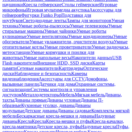
наушники
Кресла геймерские
Столы геймерские
Игровые
микрофоны
Игровая мультимедиа акустика
Аксессуары для
геймеров
Фигурки Funko Pop
Подставки для
ноутбуков
Светодиодные ленты
Лампы для мониторов
Умная
техника
Умные роботы-пылесосы
Умные телевизоры
Умные
стиральные машины
Умные чайники
Умные роботы
кулинарные
Умные вентиляторы
Умные кондиционеры
Умные
обогреватели
Умные увлажнители, очистители воздуха
Умные
отопительные котлы
Умные проветриватели
Умные радиочасы,
метеостанции
Умные кормушки и поилки для
животных
Умные напольные весы
Накопители данных
USB
Flash накопители
Внешние HDD, SSD диски
Карты
памяти
Сетевые накопители
Картридеры
Оптические
диски
Наблюдение и безопасность
Камеры
видеонаблюдения
Аксессуары для CCTV
Домофоны,
вызывные панели
Датчики для дома
Охранные системы,
сигнализации
Системы контроля и управления
доступом
Металлодетекторы
Мебель
Мягкая мебель
Диваны,
тахты
Диваны прямые
Диваны угловые
Диваны П-
образные
Кухонные уголки, диваны
Диваны
модульные
Детские диваны
Диваны садовые
Комплекты мягкой
мебели
Бескаркасные кресла-мешки и диваны
Надувные
диваны
Кресла
Кресла
Кресла-мешки и пуфы
Кресла-качалки,
кресла-маятники
Детские кресла, пуфы
Надувные кресла
Пуфы,
оттоманки
Кресла-кровати
Игровая мебель
Кресла