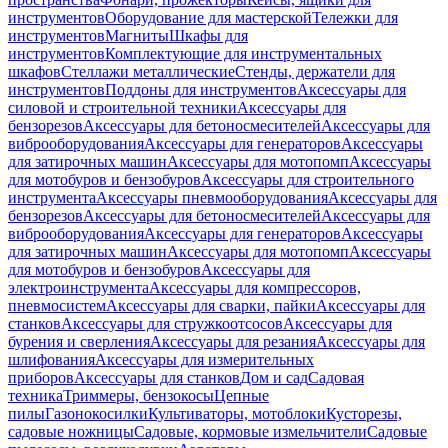
инструментов
Оборудование для мастерской
Тележки для
инструментов
Магниты
Шкафы для
инструментов
Комплектующие для инструментальных
шкафов
Стеллажи металлические
Стенды, держатели для
инструментов
Поддоны для инструментов
Аксессуары для
силовой и строительной техники
Аксессуары для
бензорезов
Аксессуары для бетоносмесителей
Аксессуары для
виброоборудования
Аксессуары для генераторов
Аксессуары
для затирочных машин
Аксессуары для мотопомп
Аксессуары
для мотобуров и бензобуров
Аксессуары для строительного
инструмента
Аксессуары пневмооборудования
Аксессуары для
бензорезов
Аксессуары для бетоносмесителей
Аксессуары для
виброоборудования
Аксессуары для генераторов
Аксессуары
для затирочных машин
Аксессуары для мотопомп
Аксессуары
для мотобуров и бензобуров
Аксессуары для
электроинструмента
Аксессуары для компрессоров,
пневмосистем
Аксессуары для сварки, пайки
Аксессуары для
станков
Аксессуары для стружкоотсосов
Аксессуары для
бурения и сверления
Аксессуары для резания
Аксессуары для
шлифования
Аксессуары для измерительных
приборов
Аксессуары для станков
Дом и сад
Садовая
техника
Триммеры, бензокосы
Цепные
пилы
Газонокосилки
Культиваторы, мотоблоки
Кусторезы,
садовые ножницы
Садовые, кормовые измельчители
Садовые