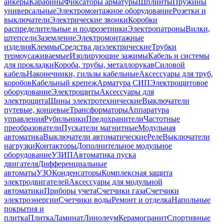
анкеры
Карабины
Фиксаторы арматуры
Шплинты
Пружины
универсальные
Электромонтажное оборудование
Розетки и
выключатели
Электрические звонки
Коробки
распределительные и подрозетники
Электропатроны
Вилки,
штепсели
Заземление
Электромонтажные
изделия
Клеммы
Средства диэлектрические
Трубки
термоусаживаемые
Изолирующие зажимы
Кабель и системы
для прокладки
Короба, трубы, металлорукав
Силовой
кабель
Наконечники, гильзы кабельные
Аксессуары для труб,
коробов
Кабельный крепеж
Арматура СИП
Электрощитовое
оборудование
Электрощиты
Аксессуары для
электрощита
Шины электротехнические
Выключатели
путевые, концевые
Трансформаторы
Аппаратура
управления
Рубильники
Предохранители
Частотные
преобразователи
Пускатели магнитные
Модульная
автоматика
Выключатели автоматические
Реле
Выключатели
нагрузки
Контакторы
Дополнительное модульное
оборудование
УЗИП
Автоматика пуска
двигателя
Дифференциальные
автоматы
УЗО
Конденсаторы
Комплексная защита
электродвигателей
Аксессуары для модульной
автоматики
Приборы учета
Счетчики газа
Счетчики
электроэнергии
Счетчики воды
Ремонт и отделка
Напольные
покрытия и
плитка
Плитка
Ламинат
Линолеум
Керамогранит
Спортивные