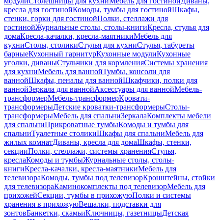
модули
Столешницы для кухни
Мебель для гостиной
Диваны,
кресла для гостиной
Комоды, тумбы для гостиной
Шкафы,
стенки, горки для гостиной
Полки, стеллажи для
гостиной
Журнальные столы, столы-книги
Кресла, стулья для
дома
Кресла-качалки, кресла-маятники
Мебель для
кухни
Столы, столики
Стулья для кухни
Стулья, табуреты
барные
Кухонный гарнитур
Кухонные модули
Кухонные
уголки, диваны
Стульчики для кормления
Системы хранения
для кухни
Мебель для ванной
Тумбы, консоли для
ванной
Шкафы, пеналы для ванной
Шкафчики, полки для
ванной
Зеркала для ванной
Аксессуары для ванной
Мебель-
трансформер
Мебель-трансформер
Кровати-
трансформеры
Детские кроватки-трансформеры
Столы-
трансформеры
Мебель для спальни
Зеркала
Комплекты мебели
для спальни
Прикроватные тумбы
Комоды и тумбы для
спальни
Туалетные столики
Шкафы для спальни
Мебель для
жилых комнат
Диваны, кресла для дома
Шкафы, стенки,
секции
Полки, стеллажи, системы хранения
Стулья,
кресла
Комоды и тумбы
Журнальные столы, столы-
книги
Кресла-качалки, кресла-маятники
Мебель для
телевизора
Комоды, тумбы под телевизор
Кронштейны, стойки
для телевизора
Каминокомплекты под телевизор
Мебель для
прихожей
Секции, тумбы в прихожую
Полки и системы
хранения в прихожую
Вешалки, подставки для
зонтов
Банкетки, скамьи
Ключницы, газетницы
Детская