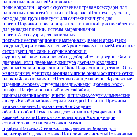
напольные покрытия
Виниловые
полы
Ковролин
Паркет
Искусственная трава
Аксессуары для
напольных покрытий и плитки
Подложка
Плинтусы, уголки,
обводы для труб
Плинтусы для сантехники
Фуги для
плитки
Порожки, профили для пола и плитки
Приспособления
для укладки плитки
Системы выравнивания
плитки
Аксессуары для напольных
покрытий
Реставрационные материалы
Двери и арки
Двери
входные
Двери межкомнатные
Арки межкомнатные
Москитные
сетки
Двери для бани и сауны
Коробки и
фурнитура
Наличники, коробки, доборы
Ручки дверные
Замки
дверные
Петли дверные
Фурнитура дверная
Доводчики
дверные
Окна и подоконники
Окна
Подоконники, отливы
Окна
мансардные
Фурнитура оконная
Мягкие окна
Москитные сетки
на окна
Жалюзи уличные
Пленки солнцезащитные
Крепежные
изделия
Саморезы, шурупы
Гвозди
Анкеры, дюбели
Скобы,
штифты
Перфорированный крепеж
Гайки,
шайбы
Заклепки
Болты, винты, шпильки
Хомуты
Химические
анкеры
Карабины
Фиксаторы арматуры
Шплинты
Пружины
универсальные
Отделка стен
Обои
Жидкие
обои
Фотообои
Штукатурки декоративные
Декоративный
камень
Скинали
Пленки самоклеящиеся
Армирующие
сетки
Стеновые панели
Уголки, маяки,
профили
Вагонка
Стеклохолсты, флизелин
Экраны для
радиаторов
Отделка потолка
Потолочные системы
Потолочные