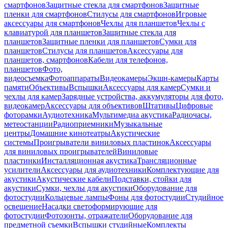
смартфонов
Защитные стекла для смартфонов
Защитные
пленки для смартфонов
Стилусы для смартфонов
Игровые
аксессуары для смартфонов
Чехлы для планшетов
Чехлы с
клавиатурой для планшетов
Защитные стекла для
планшетов
Защитные пленки для планшетов
Сумки для
планшетов
Стилусы для планшетов
Аксессуары для
планшетов, смартфонов
Кабели для телефонов,
планшетов
Фото,
видеосъемка
Фотоаппараты
Видеокамеры
Экшн-камеры
Карты
памяти
Объективы
Вспышки
Аксессуары для камер
Сумки и
чехлы для камер
Зарядные устройства, аккумуляторы для фото,
видеокамер
Аксессуары для объективов
Штативы
Цифровые
фоторамки
Аудиотехника
Мультимедиа акустика
Радиочасы,
метеостанции
Радиоприемники
Музыкальные
центры
Домашние кинотеатры
Акустические
системы
Проигрыватели виниловых пластинок
Аксессуары
для виниловых проигрывателей
Виниловые
пластинки
Инсталляционная акустика
Трансляционные
усилители
Аксессуары для аудиотехники
Комплектующие для
акустики
Акустические кабели
Подставки, стойки для
акустики
Сумки, чехлы для акустики
Оборудование для
фотостудии
Кольцевые лампы
Фоны для фотостудии
Студийное
освещение
Насадки светоформирующие для
фотостудии
Фотозонты, отражатели
Оборудование для
предметной съемки
Вспышки студийные
Комплекты