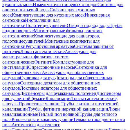
кухонных моек
Измельчители пищевых отходов
Системы для
очистки питьевой воды
Сифоны для кухонных
моек
Комплектующие для кухонных моек
Инженерная
сантехника
Инсталляции для
сантехники
Полотенцесушители
Отвод и подвод воды
Трубы
водопроводные
Магистральные фильтры, системы
сантехнические
Комплектующие для радиаторов,
полотенцесушителей
Монтажные комплекты для
сантехники
Регулирующая арматура
Системы защиты от
протечек
Люки сантехнические
Аксессуары для
магистральных фильтров, систем
сантехнических
Фитинги
Комплектующие для
инсталляций
Опрессовочные насосы
Сантехника для
общественных мест
Аксессуары для общественных
санузлов
Сушилки для рук
Дозаторы для общественных
санузлов
Сенсорные дозаторы для общественных
санузлов
Локтевые дозаторы для общественных
санузлов
Диспенсеры для бумажных полотенец
Диспенсеры
для туалетной бумаги
Канализация
Тросы сантехнические,
вантузы
Прочистные машины
Трубы, фитинги внутренней
канализации
Трубы, фитинги наружной канализации
Люки
канализационные
Теплый пол водяной
Трубы для теплого
пола
Коллекторы и комплектующие
Термостатика для теплого
пола
Автоматика для теплого
пола
Строительство
Строительные смеси и грунтовки
Клеевые