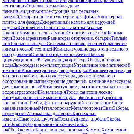
материалы
Шифер
Профнастил
Рулонная кровля
Кровельная
вентиляция
Отделка фасада
Фасадные
панели
Сайдинг
Комплектующие для фасадных
панелей
Декоративные штукатурки для фасада
Клинкерная
плитка для фасада
Декоративный камень для наружной
отделки
Отопление
Отопительные котлы
Газовые
колонки
Камины, печи-камины
Отопительные печи
Банные
печи
Водонагреватели
Радиаторы отопления, батареи
Теплый
пол
Теплые плинтусы
Системы антиобледенения
Управление
климатической техникой
Комплектующие для отопительного
оборудования
Стабилизаторы напряжения
Насосы
циркуляционные
Регулирующая арматура
Отвод и подвод
воды
Дымоходы и комплектующие
Управление климатической
техникой
Комплектующие для радиаторов
Комплектующие для
теплого пола
Топливо и аксессуары для отопительного
оборудования
Комплектующие для печей, каминов
Аксессуары
для каминов, печей
Комплектующие для отопительных котлов,
водонагревателей
Канализация
Тросы сантехнические,
вантузы
Прочистные машины
Трубы, фитинги внутренней
канализации
Трубы, фитинги наружной канализации
Люки
канализационные
Металлопрокат
Металлопрокат
Сваи
Заборы,
ограждения
Автоматика для ворот
Крепежные
изделия
Саморезы, шурупы
Гвозди
Анкеры, дюбели
Скобы,
штифты
Перфорированный крепеж
Гайки,
шайбы
Заклепки
Болты, винты, шпильки
Хомуты
Химические