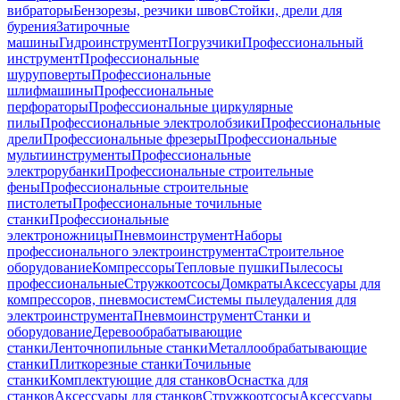
вибраторы
Бензорезы, резчики швов
Стойки, дрели для
бурения
Затирочные
машины
Гидроинструмент
Погрузчики
Профессиональный
инструмент
Профессиональные
шуруповерты
Профессиональные
шлифмашины
Профессиональные
перфораторы
Профессиональные циркулярные
пилы
Профессиональные электролобзики
Профессиональные
дрели
Профессиональные фрезеры
Профессиональные
мультиинструменты
Профессиональные
электрорубанки
Профессиональные строительные
фены
Профессиональные строительные
пистолеты
Профессиональные точильные
станки
Профессиональные
электроножницы
Пневмоинструмент
Наборы
профессионального электроинструмента
Строительное
оборудование
Компрессоры
Тепловые пушки
Пылесосы
профессиональные
Стружкоотсосы
Домкраты
Аксессуары для
компрессоров, пневмосистем
Системы пылеудаления для
электроинструмента
Пневмоинструмент
Станки и
оборудование
Деревообрабатывающие
станки
Ленточнопильные станки
Металлообрабатывающие
станки
Плиткорезные станки
Точильные
станки
Комплектующие для станков
Оснастка для
станков
Аксессуары для станков
Стружкоотсосы
Аксессуары