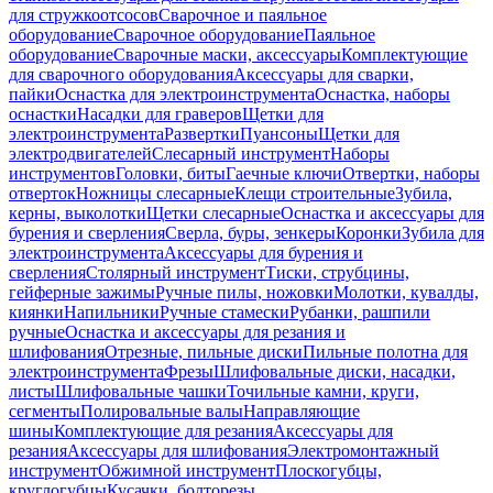
для стружкоотсосов
Сварочное и паяльное
оборудование
Сварочное оборудование
Паяльное
оборудование
Сварочные маски, аксессуары
Комплектующие
для сварочного оборудования
Аксессуары для сварки,
пайки
Оснастка для электроинструмента
Оснастка, наборы
оснастки
Насадки для граверов
Щетки для
электроинструмента
Развертки
Пуансоны
Щетки для
электродвигателей
Слесарный инструмент
Наборы
инструментов
Головки, биты
Гаечные ключи
Отвертки, наборы
отверток
Ножницы слесарные
Клещи строительные
Зубила,
керны, выколотки
Щетки слесарные
Оснастка и аксессуары для
бурения и сверления
Сверла, буры, зенкеры
Коронки
Зубила для
электроинструмента
Аксессуары для бурения и
сверления
Столярный инструмент
Тиски, струбцины,
гейферные зажимы
Ручные пилы, ножовки
Молотки, кувалды,
киянки
Напильники
Ручные стамески
Рубанки, рашпили
ручные
Оснастка и аксессуары для резания и
шлифования
Отрезные, пильные диски
Пильные полотна для
электроинструмента
Фрезы
Шлифовальные диски, насадки,
листы
Шлифовальные чашки
Точильные камни, круги,
сегменты
Полировальные валы
Направляющие
шины
Комплектующие для резания
Аксессуары для
резания
Аксессуары для шлифования
Электромонтажный
инструмент
Обжимной инструмент
Плоскогубцы,
круглогубцы
Кусачки, болторезы,