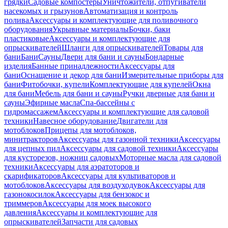
грядки
Садовые компостеры
Уничтожители, отпугиватели
насекомых и грызунов
Автоматизация и контроль
полива
Аксессуары и комплектующие для поливочного
оборудования
Укрывные материалы
Бочки, баки
пластиковые
Аксессуары и комплектующие для
опрыскивателей
Шланги для опрыскивателей
Товары для
бани
Бани
Сауны
Двери для бани и сауны
Бондарные
изделия
Банные принадлежности
Аксессуары для
бани
Оснащение и декор для бани
Измерительные приборы для
бани
Фитобочки, купели
Комплектующие для купелей
Окна
для бани
Мебель для бани и сауны
Ручки дверные для бани и
сауны
Эфирные масла
Спа-бассейны с
гидромассажем
Аксессуары и комплектующие для садовой
техники
Навесное оборудование
Двигатели для
мотоблоков
Прицепы для мотоблоков,
минитракторов
Аксессуары для газонной техники
Аксессуары
для цепных пил
Аксессуары для садовой техники
Аксессуары
для кусторезов, ножниц садовых
Моторные масла для садовой
техники
Аксессуары для аэратоторов и
скарификаторов
Аксессуары для культиваторов и
мотоблоков
Аксессуары для воздуходувок
Аксессуары для
газонокосилок
Аксессуары для бензокос и
триммеров
Аксессуары для моек высокого
давления
Аксессуары и комплектующие для
опрыскивателей
Запчасти для садовых