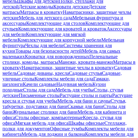
мебель
Шкафы для детской
Полки, стеллажи для
детской
Детские комоды
Кровати детские
Детские
матрасы
Матрасы в кроватку
Наматрасники, защитные чехлы
детские
Мебель для детского сада
Мебельная фурнитура и
аксессуары
Комплектующие для столов
Комплектующие для
стульев
Комплектующие для кроватей и кроваток
Аксессуары
для мебели
Комплектующие для мягкой
мебели
Комплектующие для корпусной мебели
Мебельная
фурнитура
Чехлы для мебели
Системы хранения для
кухни
Товары для безопасности детей
Мебель для самых
маленьких
Кроватки для новорожденных
Пеленальные
столики, комоды, матрасы
Манежи, кровати-манежи
Матрасы в
кроватку
Наматрасники, защитные чехлы в кроватку
Садовая
мебель
Садовые диваны, кресла
Садовые стулья
Садовые,
уличные столы
Комплекты мебели для сада
Гамаки,
шезлонги
Качели садовые
Надувная мебель
Кухни
походные
Столы для сада
Мебель для учебы
Столы, стулья
детские
Письменные столы
Растущие столы и парты
Растущие
кресла и стулья для учебы
Мебель для бани и сауны
Стулья,
табуретки, подставки для бани
Скамьи для бани
Столы для
бани
Журнальные столики для бани
Мебель для кабинета и
офиса
Столы офисные, компьютерные
Кресла, стулья для
офиса
Мягкая мебель для офиса
Шкафы офисные
Стеллажи,
полки для документов
Офисные тумбы
Комплекты мебели для
кабинета
Мебель для лоджии и балкона
Комплекты мебели для