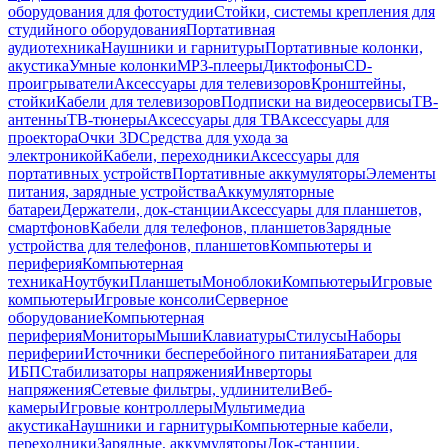
оборудования для фотостудии
Стойки, системы крепления для
студийного оборудования
Портативная
аудиотехника
Наушники и гарнитуры
Портативные колонки,
акустика
Умные колонки
MP3-плееры
Диктофоны
CD-
проигрыватели
Аксессуары для телевизоров
Кронштейны,
стойки
Кабели для телевизоров
Подписки на видеосервисы
ТВ-
антенны
ТВ-тюнеры
Аксессуары для ТВ
Аксессуары для
проектора
Очки 3D
Средства для ухода за
электроникой
Кабели, переходники
Аксессуары для
портативных устройств
Портативные аккумуляторы
Элементы
питания, зарядные устройства
Аккумуляторные
батареи
Держатели, док-станции
Аксессуары для планшетов,
смартфонов
Кабели для телефонов, планшетов
Зарядные
устройства для телефонов, планшетов
Компьютеры и
периферия
Компьютерная
техника
Ноутбуки
Планшеты
Моноблоки
Компьютеры
Игровые
компьютеры
Игровые консоли
Серверное
оборудование
Компьютерная
периферия
Мониторы
Мыши
Клавиатуры
Стилусы
Наборы
периферии
Источники бесперебойного питания
Батареи для
ИБП
Стабилизаторы напряжения
Инверторы
напряжения
Сетевые фильтры, удлинители
Веб-
камеры
Игровые контроллеры
Мультимедиа
акустика
Наушники и гарнитуры
Компьютерные кабели,
переходники
Зарядные, аккумуляторы
Док-станции,