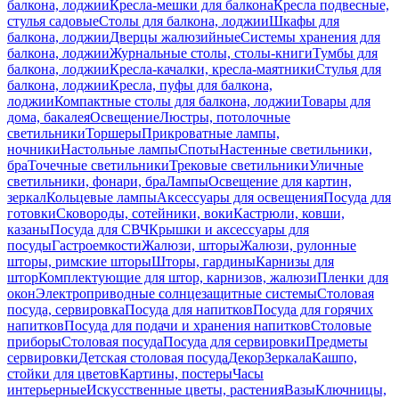
балкона, лоджии
Кресла-мешки для балкона
Кресла подвесные,
стулья садовые
Столы для балкона, лоджии
Шкафы для
балкона, лоджии
Дверцы жалюзийные
Системы хранения для
балкона, лоджии
Журнальные столы, столы-книги
Тумбы для
балкона, лоджии
Кресла-качалки, кресла-маятники
Стулья для
балкона, лоджии
Кресла, пуфы для балкона,
лоджии
Компактные столы для балкона, лоджии
Товары для
дома, бакалея
Освещение
Люстры, потолочные
светильники
Торшеры
Прикроватные лампы,
ночники
Настольные лампы
Споты
Настенные светильники,
бра
Точечные светильники
Трековые светильники
Уличные
светильники, фонари, бра
Лампы
Освещение для картин,
зеркал
Кольцевые лампы
Аксессуары для освещения
Посуда для
готовки
Сковороды, сотейники, воки
Кастрюли, ковши,
казаны
Посуда для СВЧ
Крышки и аксессуары для
посуды
Гастроемкости
Жалюзи, шторы
Жалюзи, рулонные
шторы, римские шторы
Шторы, гардины
Карнизы для
штор
Комплектующие для штор, карнизов, жалюзи
Пленки для
окон
Электроприводные солнцезащитные системы
Столовая
посуда, сервировка
Посуда для напитков
Посуда для горячих
напитков
Посуда для подачи и хранения напитков
Столовые
приборы
Столовая посуда
Посуда для сервировки
Предметы
сервировки
Детская столовая посуда
Декор
Зеркала
Кашпо,
стойки для цветов
Картины, постеры
Часы
интерьерные
Искусственные цветы, растения
Вазы
Ключницы,