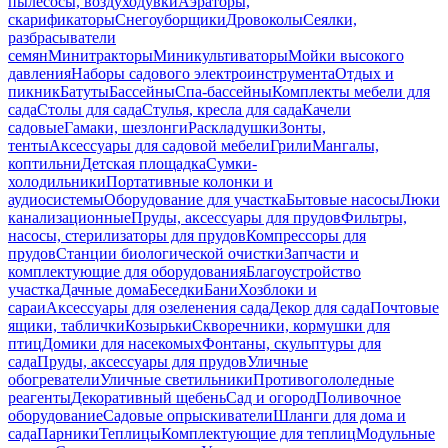
пылесосы, воздуходувки
Аэраторы,
скарификаторы
Снегоуборщики
Дровоколы
Сеялки,
разбрасыватели
семян
Минитракторы
Миникультиваторы
Мойки высокого
давления
Наборы садового электроинструмента
Отдых и
пикник
Батуты
Бассейны
Спа-бассейны
Комплекты мебели для
сада
Столы для сада
Стулья, кресла для сада
Качели
садовые
Гамаки, шезлонги
Раскладушки
Зонты,
тенты
Аксессуары для садовой мебели
Грили
Мангалы,
коптильни
Детская площадка
Сумки-
холодильники
Портативные колонки и
аудиосистемы
Оборудование для участка
Бытовые насосы
Люки
канализационные
Пруды, аксессуары для прудов
Фильтры,
насосы, стерилизаторы для прудов
Компрессоры для
прудов
Станции биологической очистки
Запчасти и
комплектующие для оборудования
Благоустройство
участка
Дачные дома
Беседки
Бани
Хозблоки и
сараи
Аксессуары для озеленения сада
Декор для сада
Почтовые
ящики, таблички
Козырьки
Скворечники, кормушки для
птиц
Домики для насекомых
Фонтаны, скульптуры для
сада
Пруды, аксессуары для прудов
Уличные
обогреватели
Уличные светильники
Противогололедные
реагенты
Декоративный щебень
Сад и огород
Поливочное
оборудование
Садовые опрыскиватели
Шланги для дома и
сада
Парники
Теплицы
Комплектующие для теплиц
Модульные