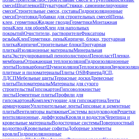
смеси
Шпатлевки
Штукатурки
Стяжки, самонивелирующие
смеси
Строительные смеси, составы
Гидроизоляционные
смеси
Грунтовки
Добавки для строительных смесей
Пены,
клеи, герметики
Жидкие гвозди
Герметики
Монтажная
пена
Клеи для обоев
Клеи для напольных
покрытий
Очистители, растворители
Фиксаторы
резьбы
Клеи
Герметики, пены
Кирпичи, блоки, тротуарная
плитка
Кирпичи
Строительные блоки
Тротуарная
плитка
Изоляционные материалы
Минеральная
вата
Экструдированный пенополистирол
Пенопласт
Пленки,
мембраны
Отражающая теплоизоляция
Гидроизоляционные
ленты
Поликарбонат
Шумоизоляция
Теплоизоляция
Звукоизоляц
плитные и пиломатериалы
Плиты OSB
Фанера
ДСП,
ЛДСП
Мебельные щиты
Террасные доски
Древесные
плиты
Пиломатериалы
Материалы для сухого
строительства
Гипсокартон
Гипсоволокнистые
листы
Цементные плиты
Профили для
гипсокартона
Комплектующие для гипсокартона
Ленты
армирующие
Уплотнительные ленты
Гипсовые и цементные
плиты
Вентиляторы вытяжные
Системы воздуховодов
Решетки
вентиляционные, диффузоры
Кровля и водосток
Черепица и
кровельные материалы
Водосточные системы
Поверхностный
водоотвод
Кровельные софиты
Доборные элементы
кровли
Гидроизоляционные