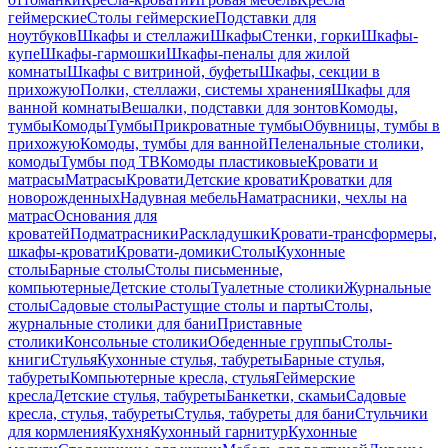
геймерские
Столы геймерские
Подставки для
ноутбуков
Шкафы и стеллажи
Шкафы
Стенки, горки
Шкафы-
купе
Шкафы-гармошки
Шкафы-пеналы для жилой
комнаты
Шкафы с витриной, буфеты
Шкафы, секции в
прихожую
Полки, стеллажи, системы хранения
Шкафы для
ванной комнаты
Вешалки, подставки для зонтов
Комоды,
тумбы
Комоды
Тумбы
Прикроватные тумбы
Обувницы, тумбы в
прихожую
Комоды, тумбы для ванной
Пеленальные столики,
комоды
Тумбы под ТВ
Комоды пластиковые
Кровати и
матрасы
Матрасы
Кровати
Детские кровати
Кроватки для
новорожденных
Надувная мебель
Наматрасники, чехлы на
матрас
Основания для
кроватей
Подматрасники
Раскладушки
Кровати-трансформеры,
шкафы-кровати
Кровати-домики
Столы
Кухонные
столы
Барные столы
Столы письменные,
компьютерные
Детские столы
Туалетные столики
Журнальные
столы
Садовые столы
Растущие столы и парты
Столы,
журнальные столики для бани
Приставные
столики
Консольные столики
Обеденные группы
Столы-
книги
Стулья
Кухонные стулья, табуреты
Барные стулья,
табуреты
Компьютерные кресла, стулья
Геймерские
кресла
Детские стулья, табуреты
Банкетки, скамьи
Садовые
кресла, стулья, табуреты
Стулья, табуреты для бани
Стульчики
для кормления
Кухня
Кухонный гарнитур
Кухонные