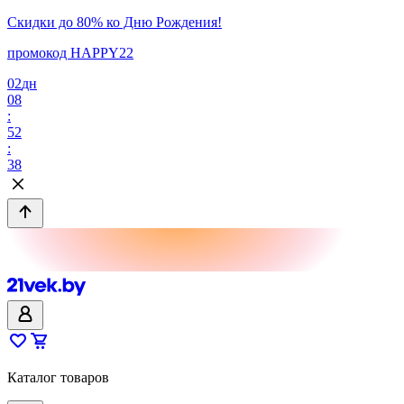
Скидки до 80% ко Дню Рождения!
промокод HAPPY22
02
дн
08
:
52
:
38
Каталог товаров