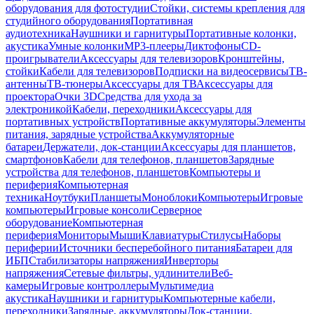
оборудования для фотостудии
Стойки, системы крепления для
студийного оборудования
Портативная
аудиотехника
Наушники и гарнитуры
Портативные колонки,
акустика
Умные колонки
MP3-плееры
Диктофоны
CD-
проигрыватели
Аксессуары для телевизоров
Кронштейны,
стойки
Кабели для телевизоров
Подписки на видеосервисы
ТВ-
антенны
ТВ-тюнеры
Аксессуары для ТВ
Аксессуары для
проектора
Очки 3D
Средства для ухода за
электроникой
Кабели, переходники
Аксессуары для
портативных устройств
Портативные аккумуляторы
Элементы
питания, зарядные устройства
Аккумуляторные
батареи
Держатели, док-станции
Аксессуары для планшетов,
смартфонов
Кабели для телефонов, планшетов
Зарядные
устройства для телефонов, планшетов
Компьютеры и
периферия
Компьютерная
техника
Ноутбуки
Планшеты
Моноблоки
Компьютеры
Игровые
компьютеры
Игровые консоли
Серверное
оборудование
Компьютерная
периферия
Мониторы
Мыши
Клавиатуры
Стилусы
Наборы
периферии
Источники бесперебойного питания
Батареи для
ИБП
Стабилизаторы напряжения
Инверторы
напряжения
Сетевые фильтры, удлинители
Веб-
камеры
Игровые контроллеры
Мультимедиа
акустика
Наушники и гарнитуры
Компьютерные кабели,
переходники
Зарядные, аккумуляторы
Док-станции,