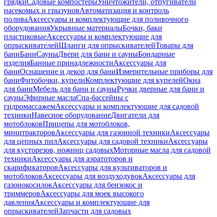
грядки
Садовые компостеры
Уничтожители, отпугиватели
насекомых и грызунов
Автоматизация и контроль
полива
Аксессуары и комплектующие для поливочного
оборудования
Укрывные материалы
Бочки, баки
пластиковые
Аксессуары и комплектующие для
опрыскивателей
Шланги для опрыскивателей
Товары для
бани
Бани
Сауны
Двери для бани и сауны
Бондарные
изделия
Банные принадлежности
Аксессуары для
бани
Оснащение и декор для бани
Измерительные приборы для
бани
Фитобочки, купели
Комплектующие для купелей
Окна
для бани
Мебель для бани и сауны
Ручки дверные для бани и
сауны
Эфирные масла
Спа-бассейны с
гидромассажем
Аксессуары и комплектующие для садовой
техники
Навесное оборудование
Двигатели для
мотоблоков
Прицепы для мотоблоков,
минитракторов
Аксессуары для газонной техники
Аксессуары
для цепных пил
Аксессуары для садовой техники
Аксессуары
для кусторезов, ножниц садовых
Моторные масла для садовой
техники
Аксессуары для аэратоторов и
скарификаторов
Аксессуары для культиваторов и
мотоблоков
Аксессуары для воздуходувок
Аксессуары для
газонокосилок
Аксессуары для бензокос и
триммеров
Аксессуары для моек высокого
давления
Аксессуары и комплектующие для
опрыскивателей
Запчасти для садовых