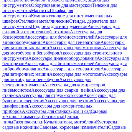
инструментов
Оборудование для мастерской
Тележки для
инструментов
Магниты
Шкафы для
инструментов
Комплектующие для инструментальных
шкафов
Стеллажи металлические
Стенды, держатели для
инструментов
Поддоны для инструментов
Аксессуары для
силовой и строительной техники
Аксессуары для
бензорезов
Аксессуары для бетоносмесителей
Аксессуары для
виброоборудования
Аксессуары для генераторов
Аксессуары
для затирочных машин
Аксессуары для мотопомп
Аксессуары
для мотобуров и бензобуров
Аксессуары для строительного
инструмента
Аксессуары пневмооборудования
Аксессуары для
бензорезов
Аксессуары для бетоносмесителей
Аксессуары для
виброоборудования
Аксессуары для генераторов
Аксессуары
для затирочных машин
Аксессуары для мотопомп
Аксессуары
для мотобуров и бензобуров
Аксессуары для
электроинструмента
Аксессуары для компрессоров,
пневмосистем
Аксессуары для сварки, пайки
Аксессуары для
станков
Аксессуары для стружкоотсосов
Аксессуары для
бурения и сверления
Аксессуары для резания
Аксессуары для
шлифования
Аксессуары для измерительных
приборов
Аксессуары для станков
Дом и сад
Садовая
техника
Триммеры, бензокосы
Цепные
пилы
Газонокосилки
Культиваторы, мотоблоки
Кусторезы,
садовые ножницы
Садовые, кормовые измельчители
Садовые