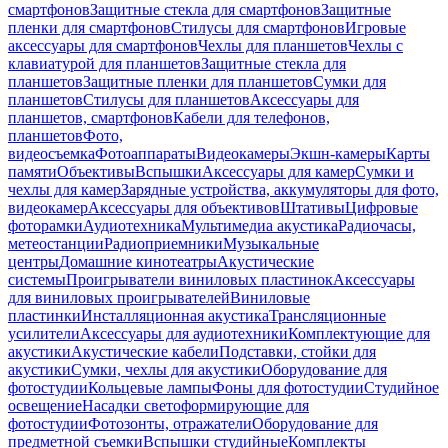
смартфонов
Защитные стекла для смартфонов
Защитные
пленки для смартфонов
Стилусы для смартфонов
Игровые
аксессуары для смартфонов
Чехлы для планшетов
Чехлы с
клавиатурой для планшетов
Защитные стекла для
планшетов
Защитные пленки для планшетов
Сумки для
планшетов
Стилусы для планшетов
Аксессуары для
планшетов, смартфонов
Кабели для телефонов,
планшетов
Фото,
видеосъемка
Фотоаппараты
Видеокамеры
Экшн-камеры
Карты
памяти
Объективы
Вспышки
Аксессуары для камер
Сумки и
чехлы для камер
Зарядные устройства, аккумуляторы для фото,
видеокамер
Аксессуары для объективов
Штативы
Цифровые
фоторамки
Аудиотехника
Мультимедиа акустика
Радиочасы,
метеостанции
Радиоприемники
Музыкальные
центры
Домашние кинотеатры
Акустические
системы
Проигрыватели виниловых пластинок
Аксессуары
для виниловых проигрывателей
Виниловые
пластинки
Инсталляционная акустика
Трансляционные
усилители
Аксессуары для аудиотехники
Комплектующие для
акустики
Акустические кабели
Подставки, стойки для
акустики
Сумки, чехлы для акустики
Оборудование для
фотостудии
Кольцевые лампы
Фоны для фотостудии
Студийное
освещение
Насадки светоформирующие для
фотостудии
Фотозонты, отражатели
Оборудование для
предметной съемки
Вспышки студийные
Комплекты