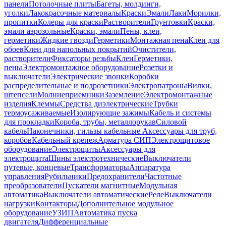
панели
Потолочные плиты
Багеты, молдинги,
уголки
Лакокрасочные материалы
Краски
Эмали
Лаки
Морилки,
пропитки
Колеры для краски
Растворители
Грунтовки
Краски,
эмали аэрозольные
Краски, эмали
Пены, клеи,
герметики
Жидкие гвозди
Герметики
Монтажная пена
Клеи для
обоев
Клеи для напольных покрытий
Очистители,
растворители
Фиксаторы резьбы
Клеи
Герметики,
пены
Электромонтажное оборудование
Розетки и
выключатели
Электрические звонки
Коробки
распределительные и подрозетники
Электропатроны
Вилки,
штепсели
Молниеприемники
Заземление
Электромонтажные
изделия
Клеммы
Средства диэлектрические
Трубки
термоусаживаемые
Изолирующие зажимы
Кабель и системы
для прокладки
Короба, трубы, металлорукав
Силовой
кабель
Наконечники, гильзы кабельные
Аксессуары для труб,
коробов
Кабельный крепеж
Арматура СИП
Электрощитовое
оборудование
Электрощиты
Аксессуары для
электрощита
Шины электротехнические
Выключатели
путевые, концевые
Трансформаторы
Аппаратура
управления
Рубильники
Предохранители
Частотные
преобразователи
Пускатели магнитные
Модульная
автоматика
Выключатели автоматические
Реле
Выключатели
нагрузки
Контакторы
Дополнительное модульное
оборудование
УЗИП
Автоматика пуска
двигателя
Дифференциальные