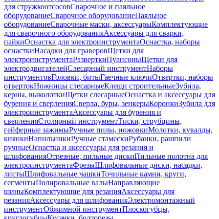
для стружкоотсосов
Сварочное и паяльное
оборудование
Сварочное оборудование
Паяльное
оборудование
Сварочные маски, аксессуары
Комплектующие
для сварочного оборудования
Аксессуары для сварки,
пайки
Оснастка для электроинструмента
Оснастка, наборы
оснастки
Насадки для граверов
Щетки для
электроинструмента
Развертки
Пуансоны
Щетки для
электродвигателей
Слесарный инструмент
Наборы
инструментов
Головки, биты
Гаечные ключи
Отвертки, наборы
отверток
Ножницы слесарные
Клещи строительные
Зубила,
керны, выколотки
Щетки слесарные
Оснастка и аксессуары для
бурения и сверления
Сверла, буры, зенкеры
Коронки
Зубила для
электроинструмента
Аксессуары для бурения и
сверления
Столярный инструмент
Тиски, струбцины,
гейферные зажимы
Ручные пилы, ножовки
Молотки, кувалды,
киянки
Напильники
Ручные стамески
Рубанки, рашпили
ручные
Оснастка и аксессуары для резания и
шлифования
Отрезные, пильные диски
Пильные полотна для
электроинструмента
Фрезы
Шлифовальные диски, насадки,
листы
Шлифовальные чашки
Точильные камни, круги,
сегменты
Полировальные валы
Направляющие
шины
Комплектующие для резания
Аксессуары для
резания
Аксессуары для шлифования
Электромонтажный
инструмент
Обжимной инструмент
Плоскогубцы,
круглогубцы
Кусачки, болторезы,