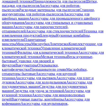
домашней техники
Принадлежности для пылесосов
Щетки,
насадки для пылесосов
Аксессуары для роботов-
пылесосов
Расходные материалы для пылесосов
Станции,
аккумуляторы для роботов-пылесосов
Аксессуары для
швейных машин
Аксессуары для промышленного швейного
оборудования
Аксессуары для стиральных и сушильных
машин
Аксессуары для пароочистителей,
отпаривателей
Аксессуары для стеклоочистителей
Техника для
измельчения продуктов
Блендеры
Кухонные комбайны,
измельчители
Планетарные
миксеры
Миксеры
Мясорубки
Ломтерезки
Комплектующие для
климатической техники
Управление климатической
техникой
Фильтры для климатической техники
Аксессуары для
климатической техники
Мелкая техника
Весы кухонные,
бытовые
Сушилки для овощей и
фруктов
Вакууматоры
Открывалки,
картофелечистки
Проращиватели семян
Маслобойки,
сепараторы бытовые
Аксессуары для крупной
техники
Аксессуары для вытяжек
Аксессуары для плит и
духовок
Аксессуары для холодильников
Аксессуары для
посудомоечных машин
Средства для посудомоечных
машин
Средства для ухода за техникой
Аксессуары для
кухонной техники
Аксессуары для микроволновых
печей
Вакуумные пакеты, контейнеры
Аксессуары для
кофемашин
Аксессуары для мультиварок,