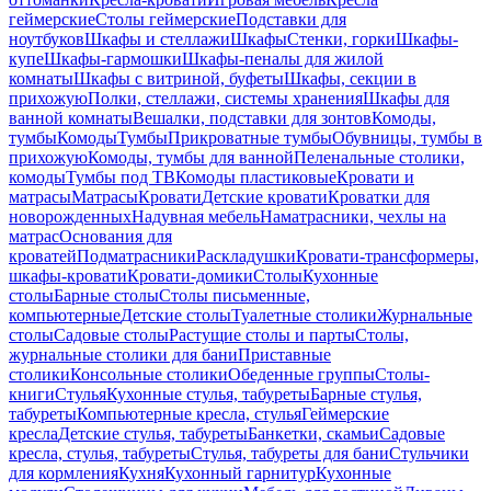
геймерские
Столы геймерские
Подставки для
ноутбуков
Шкафы и стеллажи
Шкафы
Стенки, горки
Шкафы-
купе
Шкафы-гармошки
Шкафы-пеналы для жилой
комнаты
Шкафы с витриной, буфеты
Шкафы, секции в
прихожую
Полки, стеллажи, системы хранения
Шкафы для
ванной комнаты
Вешалки, подставки для зонтов
Комоды,
тумбы
Комоды
Тумбы
Прикроватные тумбы
Обувницы, тумбы в
прихожую
Комоды, тумбы для ванной
Пеленальные столики,
комоды
Тумбы под ТВ
Комоды пластиковые
Кровати и
матрасы
Матрасы
Кровати
Детские кровати
Кроватки для
новорожденных
Надувная мебель
Наматрасники, чехлы на
матрас
Основания для
кроватей
Подматрасники
Раскладушки
Кровати-трансформеры,
шкафы-кровати
Кровати-домики
Столы
Кухонные
столы
Барные столы
Столы письменные,
компьютерные
Детские столы
Туалетные столики
Журнальные
столы
Садовые столы
Растущие столы и парты
Столы,
журнальные столики для бани
Приставные
столики
Консольные столики
Обеденные группы
Столы-
книги
Стулья
Кухонные стулья, табуреты
Барные стулья,
табуреты
Компьютерные кресла, стулья
Геймерские
кресла
Детские стулья, табуреты
Банкетки, скамьи
Садовые
кресла, стулья, табуреты
Стулья, табуреты для бани
Стульчики
для кормления
Кухня
Кухонный гарнитур
Кухонные