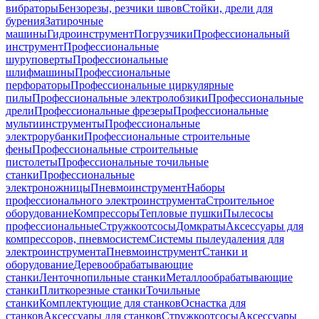
вибраторы
Бензорезы, резчики швов
Стойки, дрели для
бурения
Затирочные
машины
Гидроинструмент
Погрузчики
Профессиональный
инструмент
Профессиональные
шуруповерты
Профессиональные
шлифмашины
Профессиональные
перфораторы
Профессиональные циркулярные
пилы
Профессиональные электролобзики
Профессиональные
дрели
Профессиональные фрезеры
Профессиональные
мультиинструменты
Профессиональные
электрорубанки
Профессиональные строительные
фены
Профессиональные строительные
пистолеты
Профессиональные точильные
станки
Профессиональные
электроножницы
Пневмоинструмент
Наборы
профессионального электроинструмента
Строительное
оборудование
Компрессоры
Тепловые пушки
Пылесосы
профессиональные
Стружкоотсосы
Домкраты
Аксессуары для
компрессоров, пневмосистем
Системы пылеудаления для
электроинструмента
Пневмоинструмент
Станки и
оборудование
Деревообрабатывающие
станки
Ленточнопильные станки
Металлообрабатывающие
станки
Плиткорезные станки
Точильные
станки
Комплектующие для станков
Оснастка для
станков
Аксессуары для станков
Стружкоотсосы
Аксессуары