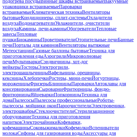
подогрева посуды
Винные шкафы встраиваемые
Вакуумные
упаковщики встраиваемые
Пароварки
встраиваемые
Климатическая техника
Вентиляторы
бытовые
Кондиционеры, сплит-системы
Охладители
воздуха
Водонагреватели
Увлажнители, очистители
воздуха
Камины, печи-камины
Обогреватели
Тепловые
завесы
Тепловые
пушки
Биокамины
Проветриватели
Отопительные печи
Банные
печи
Порталы для каминов
Вентиляторы вытяжные
Метеостанции
Газовые баллоны бытовые
Техника для
приготовления еды
Аэрогрили
Микроволновые
печи
Мультиварки
Сэндвичницы, хот-дог
мейкеры
Тостеры
Электрогрили,
электрошашлычницы
Вафельницы, орешницы,
кексницы
Хлебопечки
Ростеры, мини-печи
Йогуртницы,
мороженицы
Фризеры
Блинницы
Пароварки
Автоклавы для
консервирования
Сыроварни
Фритюрницы, фондю-
фритюрницы
Яйцеварки
Попкорницы
Техника для
дома
Пылесосы
Пылесосы профессиональные
Роботы-
пылесосы, мойщики окон
Пароочистители
Электровеники,
электрошвабры
Стеклоочистители
Стерилизационное
оборудование
Техника для приготовления
напитков
Электрочайники
Кофеварки,
кофемашины
Соковыжималки
Кофемолки
Вспениватели
молока
Сифоны для газирования воды
Аксессуары для