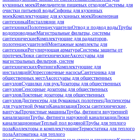
кухонных моек
Измельчители пищевых отходов
Системы для
очистки питьевой воды
Сифоны для кухонных
моек
Комплектующие для кухонных моек
Инженерная
сантехника
Инсталляции для
сантехники
Полотенцесушители
Отвод и подвод воды
Трубы
водопроводные
Магистральные фильтры, системы
сантехнические
Комплектующие для радиаторов,
полотенцесушителей
Монтажные комплекты для
сантехники
Регулирующая арматура
Системы защиты от
протечек
Люки сантехнические
Аксессуары для
магистральных фильтров, систем
сантехнических
Фитинги
Комплектующие для
инсталляций
Опрессовочные насосы
Сантехника для
общественных мест
Аксессуары для общественных
санузлов
Сушилки для рук
Дозаторы для общественных
санузлов
Сенсорные дозаторы для общественных
санузлов
Локтевые дозаторы для общественных
санузлов
Диспенсеры для бумажных полотенец
Диспенсеры
для туалетной бумаги
Канализация
Тросы сантехнические,
вантузы
Прочистные машины
Трубы, фитинги внутренней
канализации
Трубы, фитинги наружной канализации
Люки
канализационные
Теплый пол водяной
Трубы для теплого
пола
Коллекторы и комплектующие
Термостатика для теплого
пола
Автоматика для теплого
пола
Строительство
Строительные смеси и грунтовки
Клеевые