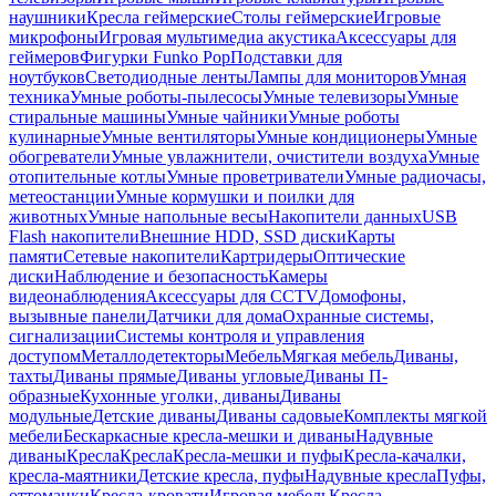
наушники
Кресла геймерские
Столы геймерские
Игровые
микрофоны
Игровая мультимедиа акустика
Аксессуары для
геймеров
Фигурки Funko Pop
Подставки для
ноутбуков
Светодиодные ленты
Лампы для мониторов
Умная
техника
Умные роботы-пылесосы
Умные телевизоры
Умные
стиральные машины
Умные чайники
Умные роботы
кулинарные
Умные вентиляторы
Умные кондиционеры
Умные
обогреватели
Умные увлажнители, очистители воздуха
Умные
отопительные котлы
Умные проветриватели
Умные радиочасы,
метеостанции
Умные кормушки и поилки для
животных
Умные напольные весы
Накопители данных
USB
Flash накопители
Внешние HDD, SSD диски
Карты
памяти
Сетевые накопители
Картридеры
Оптические
диски
Наблюдение и безопасность
Камеры
видеонаблюдения
Аксессуары для CCTV
Домофоны,
вызывные панели
Датчики для дома
Охранные системы,
сигнализации
Системы контроля и управления
доступом
Металлодетекторы
Мебель
Мягкая мебель
Диваны,
тахты
Диваны прямые
Диваны угловые
Диваны П-
образные
Кухонные уголки, диваны
Диваны
модульные
Детские диваны
Диваны садовые
Комплекты мягкой
мебели
Бескаркасные кресла-мешки и диваны
Надувные
диваны
Кресла
Кресла
Кресла-мешки и пуфы
Кресла-качалки,
кресла-маятники
Детские кресла, пуфы
Надувные кресла
Пуфы,
оттоманки
Кресла-кровати
Игровая мебель
Кресла