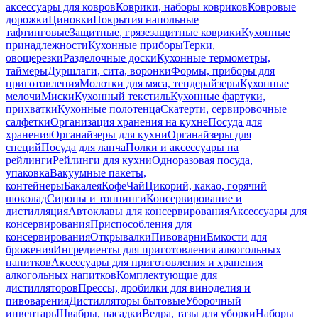
аксессуары для ковров
Коврики, наборы ковриков
Ковровые
дорожки
Циновки
Покрытия напольные
тафтинговые
Защитные, грязезащитные коврики
Кухонные
принадлежности
Кухонные приборы
Терки,
овощерезки
Разделочные доски
Кухонные термометры,
таймеры
Дуршлаги, сита, воронки
Формы, приборы для
приготовления
Молотки для мяса, тендерайзеры
Кухонные
мелочи
Миски
Кухонный текстиль
Кухонные фартуки,
прихватки
Кухонные полотенца
Скатерти, сервировочные
салфетки
Организация хранения на кухне
Посуда для
хранения
Органайзеры для кухни
Органайзеры для
специй
Посуда для ланча
Полки и аксессуары на
рейлинги
Рейлинги для кухни
Одноразовая посуда,
упаковка
Вакуумные пакеты,
контейнеры
Бакалея
Кофе
Чай
Цикорий, какао, горячий
шоколад
Сиропы и топпинги
Консервирование и
дистилляция
Автоклавы для консервирования
Аксессуары для
консервирования
Приспособления для
консервирования
Открывалки
Пивоварни
Емкости для
брожения
Ингредиенты для приготовления алкогольных
напитков
Аксессуары для приготовления и хранения
алкогольных напитков
Комплектующие для
дистилляторов
Прессы, дробилки для виноделия и
пивоварения
Дистилляторы бытовые
Уборочный
инвентарь
Швабры, насадки
Ведра, тазы для уборки
Наборы