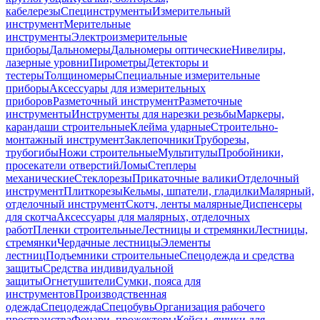
кабелерезы
Специнструменты
Измерительный
инструмент
Мерительные
инструменты
Электроизмерительные
приборы
Дальномеры
Дальномеры оптические
Нивелиры,
лазерные уровни
Пирометры
Детекторы и
тестеры
Толщиномеры
Специальные измерительные
приборы
Аксессуары для измерительных
приборов
Разметочный инструмент
Разметочные
инструменты
Инструменты для нарезки резьбы
Маркеры,
карандаши строительные
Клейма ударные
Строительно-
монтажный инструмент
Заклепочники
Труборезы,
трубогибы
Ножи строительные
Мультитулы
Пробойники,
просекатели отверстий
Ломы
Степлеры
механические
Стеклорезы
Прикаточные валики
Отделочный
инструмент
Плиткорезы
Кельмы, шпатели, гладилки
Малярный,
отделочный инструмент
Скотч, ленты малярные
Диспенсеры
для скотча
Аксессуары для малярных, отделочных
работ
Пленки строительные
Лестницы и стремянки
Лестницы,
стремянки
Чердачные лестницы
Элементы
лестниц
Подъемники строительные
Спецодежда и средства
защиты
Средства индивидуальной
защиты
Огнетушители
Сумки, пояса для
инструментов
Производственная
одежда
Спецодежда
Спецобувь
Организация рабочего
пространства
Фонари, прожекторы
Кейсы, ящики для