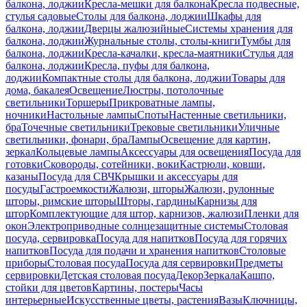
балкона, лоджии
Кресла-мешки для балкона
Кресла подвесные,
стулья садовые
Столы для балкона, лоджии
Шкафы для
балкона, лоджии
Дверцы жалюзийные
Системы хранения для
балкона, лоджии
Журнальные столы, столы-книги
Тумбы для
балкона, лоджии
Кресла-качалки, кресла-маятники
Стулья для
балкона, лоджии
Кресла, пуфы для балкона,
лоджии
Компактные столы для балкона, лоджии
Товары для
дома, бакалея
Освещение
Люстры, потолочные
светильники
Торшеры
Прикроватные лампы,
ночники
Настольные лампы
Споты
Настенные светильники,
бра
Точечные светильники
Трековые светильники
Уличные
светильники, фонари, бра
Лампы
Освещение для картин,
зеркал
Кольцевые лампы
Аксессуары для освещения
Посуда для
готовки
Сковороды, сотейники, воки
Кастрюли, ковши,
казаны
Посуда для СВЧ
Крышки и аксессуары для
посуды
Гастроемкости
Жалюзи, шторы
Жалюзи, рулонные
шторы, римские шторы
Шторы, гардины
Карнизы для
штор
Комплектующие для штор, карнизов, жалюзи
Пленки для
окон
Электроприводные солнцезащитные системы
Столовая
посуда, сервировка
Посуда для напитков
Посуда для горячих
напитков
Посуда для подачи и хранения напитков
Столовые
приборы
Столовая посуда
Посуда для сервировки
Предметы
сервировки
Детская столовая посуда
Декор
Зеркала
Кашпо,
стойки для цветов
Картины, постеры
Часы
интерьерные
Искусственные цветы, растения
Вазы
Ключницы,