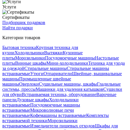
Услуги
Сертификаты
Подборщик подарков
Найти подарки
Категории товаров
Бытовая техника
Крупная техника для
кухни
Холодильники
Вытяжки
Кухонные
плиты
Морозильники
Посудомоечные машины
Настольные
плиты
Винные шкафы
Мини-холодильники
Техника для ухода
за одеждой
Стиральные машины
Стиральные машины
встраиваемые
Утюги
Отпариватели
Швейные, вышивальные
машины
Промышленные швейные
машины
Оверлоки
Сушильные машины, шкафы
Гладильные
системы, прессы
Машинки для удаления катышков
Сушилки
для обуви
Встраиваемая техника, оборудование
Варочные
панели
Духовые шкафы
Холодильники
встраиваемые
Посудомоечные машины
встраиваемые
Микроволновые печи
встраиваемые
Кофемашины встраиваемые
Комплекты
встраиваемой техники
Морозильники
встраиваемые
Измельчители пищевых отходов
Шкафы для