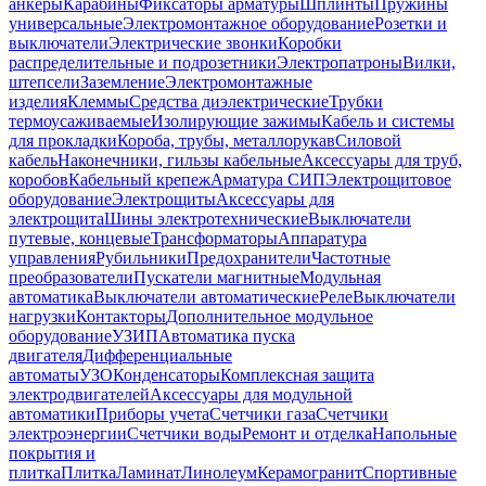
анкеры
Карабины
Фиксаторы арматуры
Шплинты
Пружины
универсальные
Электромонтажное оборудование
Розетки и
выключатели
Электрические звонки
Коробки
распределительные и подрозетники
Электропатроны
Вилки,
штепсели
Заземление
Электромонтажные
изделия
Клеммы
Средства диэлектрические
Трубки
термоусаживаемые
Изолирующие зажимы
Кабель и системы
для прокладки
Короба, трубы, металлорукав
Силовой
кабель
Наконечники, гильзы кабельные
Аксессуары для труб,
коробов
Кабельный крепеж
Арматура СИП
Электрощитовое
оборудование
Электрощиты
Аксессуары для
электрощита
Шины электротехнические
Выключатели
путевые, концевые
Трансформаторы
Аппаратура
управления
Рубильники
Предохранители
Частотные
преобразователи
Пускатели магнитные
Модульная
автоматика
Выключатели автоматические
Реле
Выключатели
нагрузки
Контакторы
Дополнительное модульное
оборудование
УЗИП
Автоматика пуска
двигателя
Дифференциальные
автоматы
УЗО
Конденсаторы
Комплексная защита
электродвигателей
Аксессуары для модульной
автоматики
Приборы учета
Счетчики газа
Счетчики
электроэнергии
Счетчики воды
Ремонт и отделка
Напольные
покрытия и
плитка
Плитка
Ламинат
Линолеум
Керамогранит
Спортивные