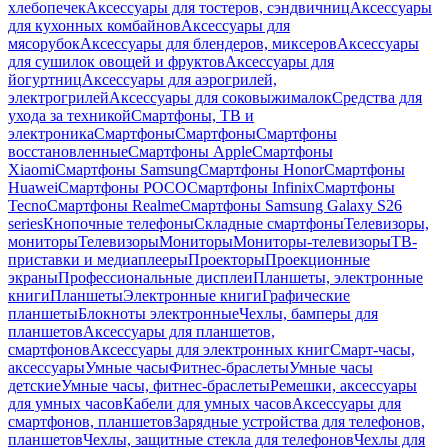
хлебопечек
Аксессуары для тостеров, сэндвичниц
Аксессуары
для кухонных комбайнов
Аксессуары для
мясорубок
Аксессуары для блендеров, миксеров
Аксессуары
для сушилок овощей и фруктов
Аксессуары для
йогуртниц
Аксессуары для аэрогрилей,
электрогрилей
Аксессуары для соковыжималок
Средства для
ухода за техникой
Смартфоны, ТВ и
электроника
Смартфоны
Смартфоны
Смартфоны
восстановленные
Смартфоны Apple
Смартфоны
Xiaomi
Смартфоны Samsung
Смартфоны Honor
Смартфоны
Huawei
Смартфоны POCO
Смартфоны Infinix
Смартфоны
Tecno
Смартфоны Realme
Смартфоны Samsung Galaxy S26
series
Кнопочные телефоны
Складные смартфоны
Телевизоры,
мониторы
Телевизоры
Мониторы
Мониторы-телевизоры
ТВ-
приставки и медиаплееры
Проекторы
Проекционные
экраны
Профессиональные дисплеи
Планшеты, электронные
книги
Планшеты
Электронные книги
Графические
планшеты
Блокноты электронные
Чехлы, бамперы для
планшетов
Аксессуары для планшетов,
смартфонов
Аксессуары для электронных книг
Смарт-часы,
аксессуары
Умные часы
Фитнес-браслеты
Умные часы
детские
Умные часы, фитнес-браслеты
Ремешки, аксессуары
для умных часов
Кабели для умных часов
Аксессуары для
смартфонов, планшетов
Зарядные устройства для телефонов,
планшетов
Чехлы, защитные стекла для телефонов
Чехлы для