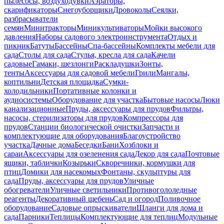
пылесосы, воздуходувки
Аэраторы,
скарификаторы
Снегоуборщики
Дровоколы
Сеялки,
разбрасыватели
семян
Минитракторы
Миникультиваторы
Мойки высокого
давления
Наборы садового электроинструмента
Отдых и
пикник
Батуты
Бассейны
Спа-бассейны
Комплекты мебели для
сада
Столы для сада
Стулья, кресла для сада
Качели
садовые
Гамаки, шезлонги
Раскладушки
Зонты,
тенты
Аксессуары для садовой мебели
Грили
Мангалы,
коптильни
Детская площадка
Сумки-
холодильники
Портативные колонки и
аудиосистемы
Оборудование для участка
Бытовые насосы
Люки
канализационные
Пруды, аксессуары для прудов
Фильтры,
насосы, стерилизаторы для прудов
Компрессоры для
прудов
Станции биологической очистки
Запчасти и
комплектующие для оборудования
Благоустройство
участка
Дачные дома
Беседки
Бани
Хозблоки и
сараи
Аксессуары для озеленения сада
Декор для сада
Почтовые
ящики, таблички
Козырьки
Скворечники, кормушки для
птиц
Домики для насекомых
Фонтаны, скульптуры для
сада
Пруды, аксессуары для прудов
Уличные
обогреватели
Уличные светильники
Противогололедные
реагенты
Декоративный щебень
Сад и огород
Поливочное
оборудование
Садовые опрыскиватели
Шланги для дома и
сада
Парники
Теплицы
Комплектующие для теплиц
Модульные