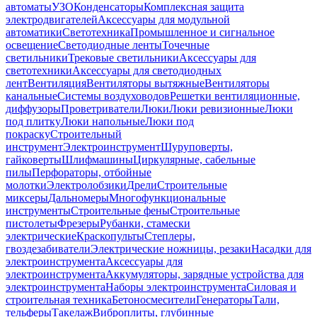
автоматы
УЗО
Конденсаторы
Комплексная защита
электродвигателей
Аксессуары для модульной
автоматики
Светотехника
Промышленное и сигнальное
освещение
Светодиодные ленты
Точечные
светильники
Трековые светильники
Аксессуары для
светотехники
Аксессуары для светодиодных
лент
Вентиляция
Вентиляторы вытяжные
Вентиляторы
канальные
Системы воздуховодов
Решетки вентиляционные,
диффузоры
Проветриватели
Люки
Люки ревизионные
Люки
под плитку
Люки напольные
Люки под
покраску
Строительный
инструмент
Электроинструмент
Шуруповерты,
гайковерты
Шлифмашины
Циркулярные, сабельные
пилы
Перфораторы, отбойные
молотки
Электролобзики
Дрели
Строительные
миксеры
Дальномеры
Многофункциональные
инструменты
Строительные фены
Строительные
пистолеты
Фрезеры
Рубанки, стамески
электрические
Краскопульты
Степлеры,
гвоздезабиватели
Электрические ножницы, резаки
Насадки для
электроинструмента
Аксессуары для
электроинструмента
Аккумуляторы, зарядные устройства для
электроинструмента
Наборы электроинструмента
Силовая и
строительная техника
Бетоносмесители
Генераторы
Тали,
тельферы
Такелаж
Виброплиты, глубинные