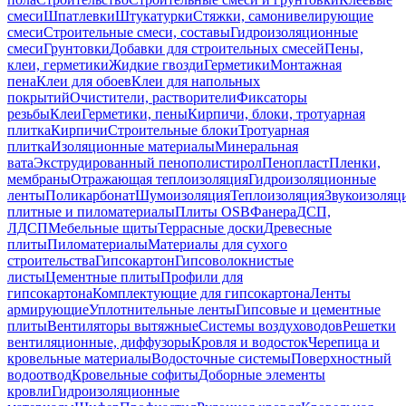
смеси
Шпатлевки
Штукатурки
Стяжки, самонивелирующие
смеси
Строительные смеси, составы
Гидроизоляционные
смеси
Грунтовки
Добавки для строительных смесей
Пены,
клеи, герметики
Жидкие гвозди
Герметики
Монтажная
пена
Клеи для обоев
Клеи для напольных
покрытий
Очистители, растворители
Фиксаторы
резьбы
Клеи
Герметики, пены
Кирпичи, блоки, тротуарная
плитка
Кирпичи
Строительные блоки
Тротуарная
плитка
Изоляционные материалы
Минеральная
вата
Экструдированный пенополистирол
Пенопласт
Пленки,
мембраны
Отражающая теплоизоляция
Гидроизоляционные
ленты
Поликарбонат
Шумоизоляция
Теплоизоляция
Звукоизоляц
плитные и пиломатериалы
Плиты OSB
Фанера
ДСП,
ЛДСП
Мебельные щиты
Террасные доски
Древесные
плиты
Пиломатериалы
Материалы для сухого
строительства
Гипсокартон
Гипсоволокнистые
листы
Цементные плиты
Профили для
гипсокартона
Комплектующие для гипсокартона
Ленты
армирующие
Уплотнительные ленты
Гипсовые и цементные
плиты
Вентиляторы вытяжные
Системы воздуховодов
Решетки
вентиляционные, диффузоры
Кровля и водосток
Черепица и
кровельные материалы
Водосточные системы
Поверхностный
водоотвод
Кровельные софиты
Доборные элементы
кровли
Гидроизоляционные