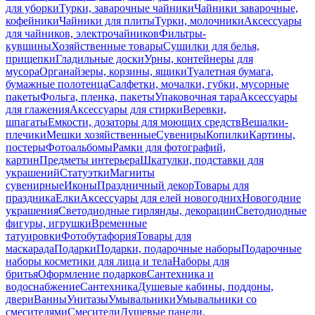
для уборки
Турки, заварочные чайники
Чайники заварочные,
кофейники
Чайники для плиты
Турки, молочники
Аксессуары
для чайников, электрочайников
Фильтры-
кувшины
Хозяйственные товары
Сушилки для белья,
прищепки
Гладильные доски
Урны, контейнеры для
мусора
Органайзеры, корзины, ящики
Туалетная бумага,
бумажные полотенца
Салфетки, мочалки, губки, мусорные
пакеты
Фольга, пленка, пакеты
Упаковочная тара
Аксессуары
для глажения
Аксессуары для стирки
Веревки,
шпагаты
Емкости, дозаторы для моющих средств
Вешалки-
плечики
Мешки хозяйственные
Сувениры
Копилки
Картины,
постеры
Фотоальбомы
Рамки для фотографий,
картин
Предметы интерьера
Шкатулки, подставки для
украшений
Статуэтки
Магниты
сувенирные
Иконы
Праздничный декор
Товары для
праздника
Елки
Аксессуары для елей новогодних
Новогодние
украшения
Светодиодные гирлянды, декорации
Светодиодные
фигуры, игрушки
Временные
татуировки
Фотобутафория
Товары для
маскарада
Подарки
Подарки, подарочные наборы
Подарочные
наборы косметики для лица и тела
Наборы для
бритья
Оформление подарков
Сантехника и
водоснабжение
Сантехника
Душевые кабины, поддоны,
двери
Ванны
Унитазы
Умывальники
Умывальники со
смесителями
Смесители
Душевые панели,