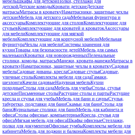
мебель
Шкафы для детской
Полки, стеллажи для
детской
Детские комоды
Кровати детские
Детские
матрасы
Матрасы в кроватку
Наматрасники, защитные чехлы
детские
Мебель для детского сада
Мебельная фурнитура и
аксессуары
Комплектующие для столов
Комплектующие для
стульев
Комплектующие для кроватей и кроваток
Аксессуары
для мебели
Комплектующие для мягкой
мебели
Комплектующие для корпусной мебели
Мебельная
фурнитура
Чехлы для мебели
Системы хранения для
кухни
Товары для безопасности детей
Мебель для самых
маленьких
Кроватки для новорожденных
Пеленальные
столики, комоды, матрасы
Манежи, кровати-манежи
Матрасы в
кроватку
Наматрасники, защитные чехлы в кроватку
Садовая
мебель
Садовые диваны, кресла
Садовые стулья
Садовые,
уличные столы
Комплекты мебели для сада
Гамаки,
шезлонги
Качели садовые
Надувная мебель
Кухни
походные
Столы для сада
Мебель для учебы
Столы, стулья
детские
Письменные столы
Растущие столы и парты
Растущие
кресла и стулья для учебы
Мебель для бани и сауны
Стулья,
табуретки, подставки для бани
Скамьи для бани
Столы для
бани
Журнальные столики для бани
Мебель для кабинета и
офиса
Столы офисные, компьютерные
Кресла, стулья для
офиса
Мягкая мебель для офиса
Шкафы офисные
Стеллажи,
полки для документов
Офисные тумбы
Комплекты мебели для
кабинета
Мебель для лоджии и балкона
Комплекты мебели для