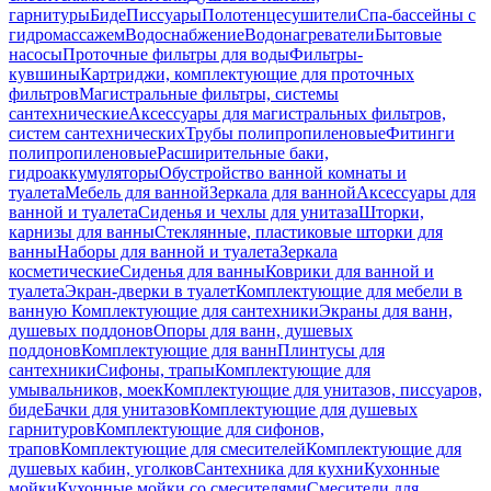
гарнитуры
Биде
Писсуары
Полотенцесушители
Спа-бассейны с
гидромассажем
Водоснабжение
Водонагреватели
Бытовые
насосы
Проточные фильтры для воды
Фильтры-
кувшины
Картриджи, комплектующие для проточных
фильтров
Магистральные фильтры, системы
сантехнические
Аксессуары для магистральных фильтров,
систем сантехнических
Трубы полипропиленовые
Фитинги
полипропиленовые
Расширительные баки,
гидроаккумуляторы
Обустройство ванной комнаты и
туалета
Мебель для ванной
Зеркала для ванной
Аксессуары для
ванной и туалета
Сиденья и чехлы для унитаза
Шторки,
карнизы для ванны
Стеклянные, пластиковые шторки для
ванны
Наборы для ванной и туалета
Зеркала
косметические
Сиденья для ванны
Коврики для ванной и
туалета
Экран-дверки в туалет
Комплектующие для мебели в
ванную
Комплектующие для сантехники
Экраны для ванн,
душевых поддонов
Опоры для ванн, душевых
поддонов
Комплектующие для ванн
Плинтусы для
сантехники
Сифоны, трапы
Комплектующие для
умывальников, моек
Комплектующие для унитазов, писсуаров,
биде
Бачки для унитазов
Комплектующие для душевых
гарнитуров
Комплектующие для сифонов,
трапов
Комплектующие для смесителей
Комплектующие для
душевых кабин, уголков
Сантехника для кухни
Кухонные
мойки
Кухонные мойки со смесителями
Смесители для