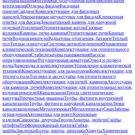
материалы
Шифер
Профнастил
Рулонная кровля
Кровельная
вентиляция
Отделка фасада
Фасадные
панели
Сайдинг
Комплектующие для фасадных
панелей
Декоративные штукатурки для фасада
Клинкерная
плитка для фасада
Декоративный камень для наружной
отделки
Отопление
Отопительные котлы
Газовые
колонки
Камины, печи-камины
Отопительные печи
Банные
печи
Водонагреватели
Радиаторы отопления, батареи
Теплый
пол
Теплые плинтусы
Системы антиобледенения
Управление
климатической техникой
Комплектующие для отопительного
оборудования
Стабилизаторы напряжения
Насосы
циркуляционные
Регулирующая арматура
Отвод и подвод
воды
Дымоходы и комплектующие
Управление климатической
техникой
Комплектующие для радиаторов
Комплектующие для
теплого пола
Топливо и аксессуары для отопительного
оборудования
Комплектующие для печей, каминов
Аксессуары
для каминов, печей
Комплектующие для отопительных котлов,
водонагревателей
Канализация
Тросы сантехнические,
вантузы
Прочистные машины
Трубы, фитинги внутренней
канализации
Трубы, фитинги наружной канализации
Люки
канализационные
Металлопрокат
Металлопрокат
Сваи
Заборы,
ограждения
Автоматика для ворот
Крепежные
изделия
Саморезы, шурупы
Гвозди
Анкеры, дюбели
Скобы,
штифты
Перфорированный крепеж
Гайки,
шайбы
Заклепки
Болты, винты, шпильки
Хомуты
Химические