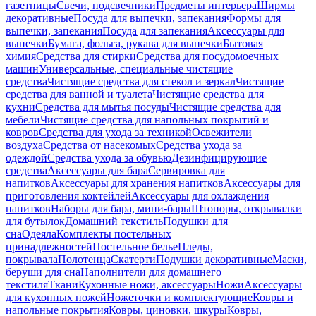
газетницы
Свечи, подсвечники
Предметы интерьера
Ширмы
декоративные
Посуда для выпечки, запекания
Формы для
выпечки, запекания
Посуда для запекания
Аксессуары для
выпечки
Бумага, фольга, рукава для выпечки
Бытовая
химия
Средства для стирки
Средства для посудомоечных
машин
Универсальные, специальные чистящие
средства
Чистящие средства для стекол и зеркал
Чистящие
средства для ванной и туалета
Чистящие средства для
кухни
Средства для мытья посуды
Чистящие средства для
мебели
Чистящие средства для напольных покрытий и
ковров
Средства для ухода за техникой
Освежители
воздуха
Средства от насекомых
Средства ухода за
одеждой
Средства ухода за обувью
Дезинфицирующие
средства
Аксессуары для бара
Сервировка для
напитков
Аксессуары для хранения напитков
Аксессуары для
приготовления коктейлей
Аксессуары для охлаждения
напитков
Наборы для бара, мини-бары
Штопоры, открывалки
для бутылок
Домашний текстиль
Подушки для
сна
Одеяла
Комплекты постельных
принадлежностей
Постельное белье
Пледы,
покрывала
Полотенца
Скатерти
Подушки декоративные
Маски,
беруши для сна
Наполнители для домашнего
текстиля
Ткани
Кухонные ножи, аксессуары
Ножи
Аксессуары
для кухонных ножей
Ножеточки и комплектующие
Ковры и
напольные покрытия
Ковры, циновки, шкуры
Ковры,