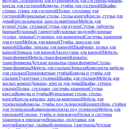
модули
Столешницы для кухни
Мебель для гостиной
Диваны,
кресла для гостиной
Комоды, тумбы для гостиной
Шкафы,
стенки, горки для гостиной
Полки, стеллажи для
гостиной
Журнальные столы, столы-книги
Кресла, стулья для
дома
Кресла-качалки, кресла-маятники
Мебель для
кухни
Столы, столики
Стулья для кухни
Стулья, табуреты
барные
Кухонный гарнитур
Кухонные модули
Кухонные
уголки, диваны
Стульчики для кормления
Системы хранения
для кухни
Мебель для ванной
Тумбы, консоли для
ванной
Шкафы, пеналы для ванной
Шкафчики, полки для
ванной
Зеркала для ванной
Аксессуары для ванной
Мебель-
трансформер
Мебель-трансформер
Кровати-
трансформеры
Детские кроватки-трансформеры
Столы-
трансформеры
Мебель для спальни
Зеркала
Комплекты мебели
для спальни
Прикроватные тумбы
Комоды и тумбы для
спальни
Туалетные столики
Шкафы для спальни
Мебель для
жилых комнат
Диваны, кресла для дома
Шкафы, стенки,
секции
Полки, стеллажи, системы хранения
Стулья,
кресла
Комоды и тумбы
Журнальные столы, столы-
книги
Кресла-качалки, кресла-маятники
Мебель для
телевизора
Комоды, тумбы под телевизор
Кронштейны, стойки
для телевизора
Каминокомплекты под телевизор
Мебель для
прихожей
Секции, тумбы в прихожую
Полки и системы
хранения в прихожую
Вешалки, подставки для
зонтов
Банкетки, скамьи
Ключницы, газетницы
Детская