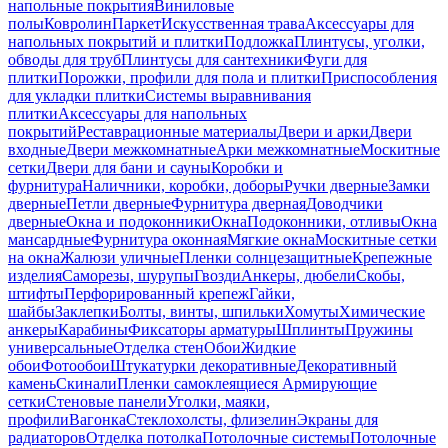
напольные покрытия
Виниловые
полы
Ковролин
Паркет
Искусственная трава
Аксессуары для
напольных покрытий и плитки
Подложка
Плинтусы, уголки,
обводы для труб
Плинтусы для сантехники
Фуги для
плитки
Порожки, профили для пола и плитки
Приспособления
для укладки плитки
Системы выравнивания
плитки
Аксессуары для напольных
покрытий
Реставрационные материалы
Двери и арки
Двери
входные
Двери межкомнатные
Арки межкомнатные
Москитные
сетки
Двери для бани и сауны
Коробки и
фурнитура
Наличники, коробки, доборы
Ручки дверные
Замки
дверные
Петли дверные
Фурнитура дверная
Доводчики
дверные
Окна и подоконники
Окна
Подоконники, отливы
Окна
мансардные
Фурнитура оконная
Мягкие окна
Москитные сетки
на окна
Жалюзи уличные
Пленки солнцезащитные
Крепежные
изделия
Саморезы, шурупы
Гвозди
Анкеры, дюбели
Скобы,
штифты
Перфорированный крепеж
Гайки,
шайбы
Заклепки
Болты, винты, шпильки
Хомуты
Химические
анкеры
Карабины
Фиксаторы арматуры
Шплинты
Пружины
универсальные
Отделка стен
Обои
Жидкие
обои
Фотообои
Штукатурки декоративные
Декоративный
камень
Скинали
Пленки самоклеящиеся
Армирующие
сетки
Стеновые панели
Уголки, маяки,
профили
Вагонка
Стеклохолсты, флизелин
Экраны для
радиаторов
Отделка потолка
Потолочные системы
Потолочные