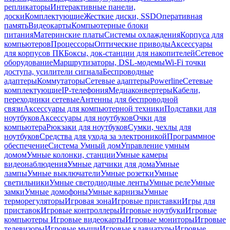
репликаторы
Интерактивные панели,
доски
Комплектующие
Жесткие диски, SSD
Оперативная
память
Видеокарты
Компьютерные блоки
питания
Материнские платы
Системы охлаждения
Корпуса для
компьютеров
Процессоры
Оптические приводы
Аксессуары
для корпусов ПК
Боксы, док-станции для накопителей
Сетевое
оборудование
Маршрутизаторы, DSL-модемы
Wi-Fi точки
доступа, усилители сигнала
Беспроводные
адаптеры
Коммутаторы
Сетевые адаптеры
Powerline
Сетевые
комплектующие
IP-телефония
Медиаконвертеры
Кабели,
переходники сетевые
Антенны для беспроводной
связи
Аксессуары для компьютерной техники
Подставки для
ноутбуков
Аксессуары для ноутбуков
Очки для
компьютера
Рюкзаки для ноутбуков
Сумки, чехлы для
ноутбуков
Средства для ухода за электроникой
Программное
обеспечение
Система Умный дом
Управление умным
домом
Умные колонки, станции
Умные камеры
видеонаблюдения
Умные датчики для дома
Умные
лампы
Умные выключатели
Умные розетки
Умные
светильники
Умные светодиодные ленты
Умные реле
Умные
замки
Умные домофоны
Умные карнизы
Умные
терморегуляторы
Игровая зона
Игровые приставки
Игры для
приставок
Игровые контроллеры
Игровые ноутбуки
Игровые
компьютеры
Игровые видеокарты
Игровые мониторы
Игровые
телевизоры
Игровые мыши
Игровые клавиатуры
Игровые