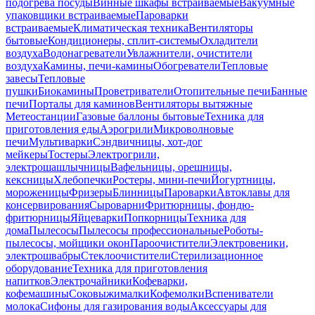
подогрева посуды
Винные шкафы встраиваемые
Вакуумные
упаковщики встраиваемые
Пароварки
встраиваемые
Климатическая техника
Вентиляторы
бытовые
Кондиционеры, сплит-системы
Охладители
воздуха
Водонагреватели
Увлажнители, очистители
воздуха
Камины, печи-камины
Обогреватели
Тепловые
завесы
Тепловые
пушки
Биокамины
Проветриватели
Отопительные печи
Банные
печи
Порталы для каминов
Вентиляторы вытяжные
Метеостанции
Газовые баллоны бытовые
Техника для
приготовления еды
Аэрогрили
Микроволновые
печи
Мультиварки
Сэндвичницы, хот-дог
мейкеры
Тостеры
Электрогрили,
электрошашлычницы
Вафельницы, орешницы,
кексницы
Хлебопечки
Ростеры, мини-печи
Йогуртницы,
мороженицы
Фризеры
Блинницы
Пароварки
Автоклавы для
консервирования
Сыроварни
Фритюрницы, фондю-
фритюрницы
Яйцеварки
Попкорницы
Техника для
дома
Пылесосы
Пылесосы профессиональные
Роботы-
пылесосы, мойщики окон
Пароочистители
Электровеники,
электрошвабры
Стеклоочистители
Стерилизационное
оборудование
Техника для приготовления
напитков
Электрочайники
Кофеварки,
кофемашины
Соковыжималки
Кофемолки
Вспениватели
молока
Сифоны для газирования воды
Аксессуары для