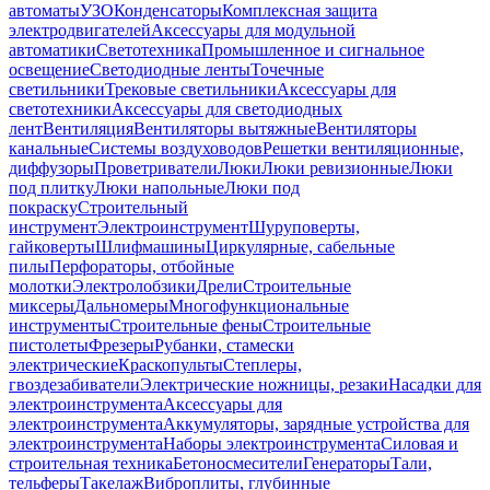
автоматы
УЗО
Конденсаторы
Комплексная защита
электродвигателей
Аксессуары для модульной
автоматики
Светотехника
Промышленное и сигнальное
освещение
Светодиодные ленты
Точечные
светильники
Трековые светильники
Аксессуары для
светотехники
Аксессуары для светодиодных
лент
Вентиляция
Вентиляторы вытяжные
Вентиляторы
канальные
Системы воздуховодов
Решетки вентиляционные,
диффузоры
Проветриватели
Люки
Люки ревизионные
Люки
под плитку
Люки напольные
Люки под
покраску
Строительный
инструмент
Электроинструмент
Шуруповерты,
гайковерты
Шлифмашины
Циркулярные, сабельные
пилы
Перфораторы, отбойные
молотки
Электролобзики
Дрели
Строительные
миксеры
Дальномеры
Многофункциональные
инструменты
Строительные фены
Строительные
пистолеты
Фрезеры
Рубанки, стамески
электрические
Краскопульты
Степлеры,
гвоздезабиватели
Электрические ножницы, резаки
Насадки для
электроинструмента
Аксессуары для
электроинструмента
Аккумуляторы, зарядные устройства для
электроинструмента
Наборы электроинструмента
Силовая и
строительная техника
Бетоносмесители
Генераторы
Тали,
тельферы
Такелаж
Виброплиты, глубинные