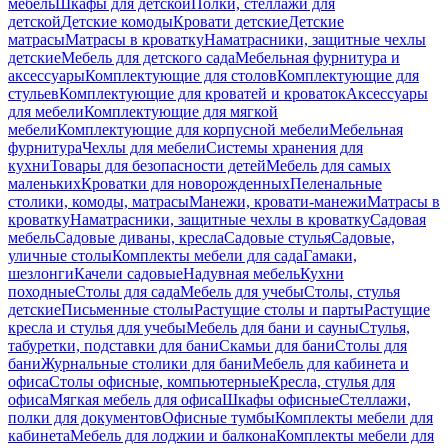
мебель
Шкафы для детской
Полки, стеллажи для
детской
Детские комоды
Кровати детские
Детские
матрасы
Матрасы в кроватку
Наматрасники, защитные чехлы
детские
Мебель для детского сада
Мебельная фурнитура и
аксессуары
Комплектующие для столов
Комплектующие для
стульев
Комплектующие для кроватей и кроваток
Аксессуары
для мебели
Комплектующие для мягкой
мебели
Комплектующие для корпусной мебели
Мебельная
фурнитура
Чехлы для мебели
Системы хранения для
кухни
Товары для безопасности детей
Мебель для самых
маленьких
Кроватки для новорожденных
Пеленальные
столики, комоды, матрасы
Манежи, кровати-манежи
Матрасы в
кроватку
Наматрасники, защитные чехлы в кроватку
Садовая
мебель
Садовые диваны, кресла
Садовые стулья
Садовые,
уличные столы
Комплекты мебели для сада
Гамаки,
шезлонги
Качели садовые
Надувная мебель
Кухни
походные
Столы для сада
Мебель для учебы
Столы, стулья
детские
Письменные столы
Растущие столы и парты
Растущие
кресла и стулья для учебы
Мебель для бани и сауны
Стулья,
табуретки, подставки для бани
Скамьи для бани
Столы для
бани
Журнальные столики для бани
Мебель для кабинета и
офиса
Столы офисные, компьютерные
Кресла, стулья для
офиса
Мягкая мебель для офиса
Шкафы офисные
Стеллажи,
полки для документов
Офисные тумбы
Комплекты мебели для
кабинета
Мебель для лоджии и балкона
Комплекты мебели для