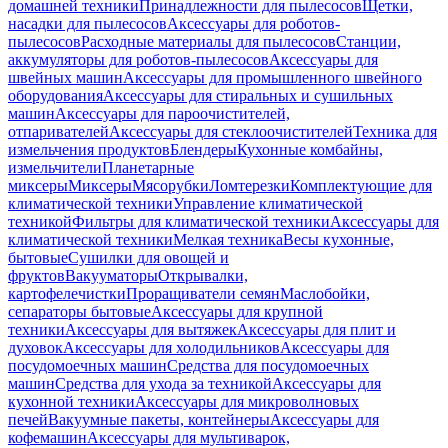
домашней техники
Принадлежности для пылесосов
Щетки,
насадки для пылесосов
Аксессуары для роботов-
пылесосов
Расходные материалы для пылесосов
Станции,
аккумуляторы для роботов-пылесосов
Аксессуары для
швейных машин
Аксессуары для промышленного швейного
оборудования
Аксессуары для стиральных и сушильных
машин
Аксессуары для пароочистителей,
отпаривателей
Аксессуары для стеклоочистителей
Техника для
измельчения продуктов
Блендеры
Кухонные комбайны,
измельчители
Планетарные
миксеры
Миксеры
Мясорубки
Ломтерезки
Комплектующие для
климатической техники
Управление климатической
техникой
Фильтры для климатической техники
Аксессуары для
климатической техники
Мелкая техника
Весы кухонные,
бытовые
Сушилки для овощей и
фруктов
Вакууматоры
Открывалки,
картофелечистки
Проращиватели семян
Маслобойки,
сепараторы бытовые
Аксессуары для крупной
техники
Аксессуары для вытяжек
Аксессуары для плит и
духовок
Аксессуары для холодильников
Аксессуары для
посудомоечных машин
Средства для посудомоечных
машин
Средства для ухода за техникой
Аксессуары для
кухонной техники
Аксессуары для микроволновых
печей
Вакуумные пакеты, контейнеры
Аксессуары для
кофемашин
Аксессуары для мультиварок,