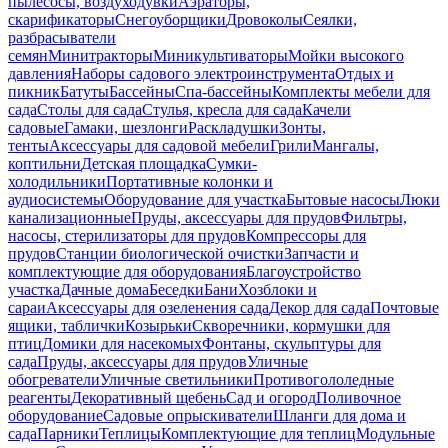
пылесосы, воздуходувки
Аэраторы,
скарификаторы
Снегоуборщики
Дровоколы
Сеялки,
разбрасыватели
семян
Минитракторы
Миникультиваторы
Мойки высокого
давления
Наборы садового электроинструмента
Отдых и
пикник
Батуты
Бассейны
Спа-бассейны
Комплекты мебели для
сада
Столы для сада
Стулья, кресла для сада
Качели
садовые
Гамаки, шезлонги
Раскладушки
Зонты,
тенты
Аксессуары для садовой мебели
Грили
Мангалы,
коптильни
Детская площадка
Сумки-
холодильники
Портативные колонки и
аудиосистемы
Оборудование для участка
Бытовые насосы
Люки
канализационные
Пруды, аксессуары для прудов
Фильтры,
насосы, стерилизаторы для прудов
Компрессоры для
прудов
Станции биологической очистки
Запчасти и
комплектующие для оборудования
Благоустройство
участка
Дачные дома
Беседки
Бани
Хозблоки и
сараи
Аксессуары для озеленения сада
Декор для сада
Почтовые
ящики, таблички
Козырьки
Скворечники, кормушки для
птиц
Домики для насекомых
Фонтаны, скульптуры для
сада
Пруды, аксессуары для прудов
Уличные
обогреватели
Уличные светильники
Противогололедные
реагенты
Декоративный щебень
Сад и огород
Поливочное
оборудование
Садовые опрыскиватели
Шланги для дома и
сада
Парники
Теплицы
Комплектующие для теплиц
Модульные