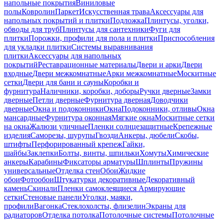
напольные покрытия
Виниловые
полы
Ковролин
Паркет
Искусственная трава
Аксессуары для
напольных покрытий и плитки
Подложка
Плинтусы, уголки,
обводы для труб
Плинтусы для сантехники
Фуги для
плитки
Порожки, профили для пола и плитки
Приспособления
для укладки плитки
Системы выравнивания
плитки
Аксессуары для напольных
покрытий
Реставрационные материалы
Двери и арки
Двери
входные
Двери межкомнатные
Арки межкомнатные
Москитные
сетки
Двери для бани и сауны
Коробки и
фурнитура
Наличники, коробки, доборы
Ручки дверные
Замки
дверные
Петли дверные
Фурнитура дверная
Доводчики
дверные
Окна и подоконники
Окна
Подоконники, отливы
Окна
мансардные
Фурнитура оконная
Мягкие окна
Москитные сетки
на окна
Жалюзи уличные
Пленки солнцезащитные
Крепежные
изделия
Саморезы, шурупы
Гвозди
Анкеры, дюбели
Скобы,
штифты
Перфорированный крепеж
Гайки,
шайбы
Заклепки
Болты, винты, шпильки
Хомуты
Химические
анкеры
Карабины
Фиксаторы арматуры
Шплинты
Пружины
универсальные
Отделка стен
Обои
Жидкие
обои
Фотообои
Штукатурки декоративные
Декоративный
камень
Скинали
Пленки самоклеящиеся
Армирующие
сетки
Стеновые панели
Уголки, маяки,
профили
Вагонка
Стеклохолсты, флизелин
Экраны для
радиаторов
Отделка потолка
Потолочные системы
Потолочные