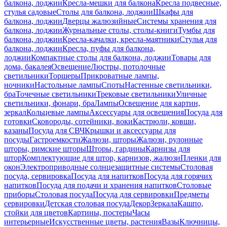
балкона, лоджии
Кресла-мешки для балкона
Кресла подвесные,
стулья садовые
Столы для балкона, лоджии
Шкафы для
балкона, лоджии
Дверцы жалюзийные
Системы хранения для
балкона, лоджии
Журнальные столы, столы-книги
Тумбы для
балкона, лоджии
Кресла-качалки, кресла-маятники
Стулья для
балкона, лоджии
Кресла, пуфы для балкона,
лоджии
Компактные столы для балкона, лоджии
Товары для
дома, бакалея
Освещение
Люстры, потолочные
светильники
Торшеры
Прикроватные лампы,
ночники
Настольные лампы
Споты
Настенные светильники,
бра
Точечные светильники
Трековые светильники
Уличные
светильники, фонари, бра
Лампы
Освещение для картин,
зеркал
Кольцевые лампы
Аксессуары для освещения
Посуда для
готовки
Сковороды, сотейники, воки
Кастрюли, ковши,
казаны
Посуда для СВЧ
Крышки и аксессуары для
посуды
Гастроемкости
Жалюзи, шторы
Жалюзи, рулонные
шторы, римские шторы
Шторы, гардины
Карнизы для
штор
Комплектующие для штор, карнизов, жалюзи
Пленки для
окон
Электроприводные солнцезащитные системы
Столовая
посуда, сервировка
Посуда для напитков
Посуда для горячих
напитков
Посуда для подачи и хранения напитков
Столовые
приборы
Столовая посуда
Посуда для сервировки
Предметы
сервировки
Детская столовая посуда
Декор
Зеркала
Кашпо,
стойки для цветов
Картины, постеры
Часы
интерьерные
Искусственные цветы, растения
Вазы
Ключницы,