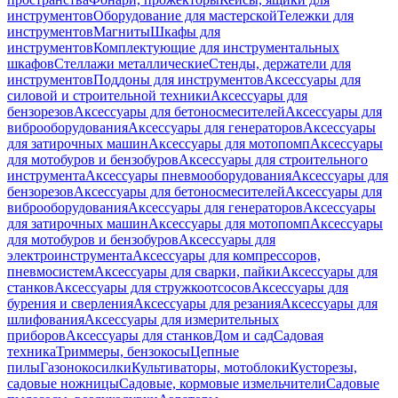
инструментов
Оборудование для мастерской
Тележки для
инструментов
Магниты
Шкафы для
инструментов
Комплектующие для инструментальных
шкафов
Стеллажи металлические
Стенды, держатели для
инструментов
Поддоны для инструментов
Аксессуары для
силовой и строительной техники
Аксессуары для
бензорезов
Аксессуары для бетоносмесителей
Аксессуары для
виброоборудования
Аксессуары для генераторов
Аксессуары
для затирочных машин
Аксессуары для мотопомп
Аксессуары
для мотобуров и бензобуров
Аксессуары для строительного
инструмента
Аксессуары пневмооборудования
Аксессуары для
бензорезов
Аксессуары для бетоносмесителей
Аксессуары для
виброоборудования
Аксессуары для генераторов
Аксессуары
для затирочных машин
Аксессуары для мотопомп
Аксессуары
для мотобуров и бензобуров
Аксессуары для
электроинструмента
Аксессуары для компрессоров,
пневмосистем
Аксессуары для сварки, пайки
Аксессуары для
станков
Аксессуары для стружкоотсосов
Аксессуары для
бурения и сверления
Аксессуары для резания
Аксессуары для
шлифования
Аксессуары для измерительных
приборов
Аксессуары для станков
Дом и сад
Садовая
техника
Триммеры, бензокосы
Цепные
пилы
Газонокосилки
Культиваторы, мотоблоки
Кусторезы,
садовые ножницы
Садовые, кормовые измельчители
Садовые