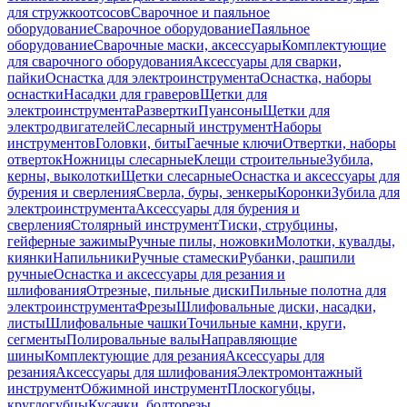
для стружкоотсосов
Сварочное и паяльное
оборудование
Сварочное оборудование
Паяльное
оборудование
Сварочные маски, аксессуары
Комплектующие
для сварочного оборудования
Аксессуары для сварки,
пайки
Оснастка для электроинструмента
Оснастка, наборы
оснастки
Насадки для граверов
Щетки для
электроинструмента
Развертки
Пуансоны
Щетки для
электродвигателей
Слесарный инструмент
Наборы
инструментов
Головки, биты
Гаечные ключи
Отвертки, наборы
отверток
Ножницы слесарные
Клещи строительные
Зубила,
керны, выколотки
Щетки слесарные
Оснастка и аксессуары для
бурения и сверления
Сверла, буры, зенкеры
Коронки
Зубила для
электроинструмента
Аксессуары для бурения и
сверления
Столярный инструмент
Тиски, струбцины,
гейферные зажимы
Ручные пилы, ножовки
Молотки, кувалды,
киянки
Напильники
Ручные стамески
Рубанки, рашпили
ручные
Оснастка и аксессуары для резания и
шлифования
Отрезные, пильные диски
Пильные полотна для
электроинструмента
Фрезы
Шлифовальные диски, насадки,
листы
Шлифовальные чашки
Точильные камни, круги,
сегменты
Полировальные валы
Направляющие
шины
Комплектующие для резания
Аксессуары для
резания
Аксессуары для шлифования
Электромонтажный
инструмент
Обжимной инструмент
Плоскогубцы,
круглогубцы
Кусачки, болторезы,