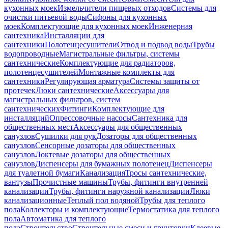
кухонных моек
Измельчители пищевых отходов
Системы для
очистки питьевой воды
Сифоны для кухонных
моек
Комплектующие для кухонных моек
Инженерная
сантехника
Инсталляции для
сантехники
Полотенцесушители
Отвод и подвод воды
Трубы
водопроводные
Магистральные фильтры, системы
сантехнические
Комплектующие для радиаторов,
полотенцесушителей
Монтажные комплекты для
сантехники
Регулирующая арматура
Системы защиты от
протечек
Люки сантехнические
Аксессуары для
магистральных фильтров, систем
сантехнических
Фитинги
Комплектующие для
инсталляций
Опрессовочные насосы
Сантехника для
общественных мест
Аксессуары для общественных
санузлов
Сушилки для рук
Дозаторы для общественных
санузлов
Сенсорные дозаторы для общественных
санузлов
Локтевые дозаторы для общественных
санузлов
Диспенсеры для бумажных полотенец
Диспенсеры
для туалетной бумаги
Канализация
Тросы сантехнические,
вантузы
Прочистные машины
Трубы, фитинги внутренней
канализации
Трубы, фитинги наружной канализации
Люки
канализационные
Теплый пол водяной
Трубы для теплого
пола
Коллекторы и комплектующие
Термостатика для теплого
пола
Автоматика для теплого
пола
Строительство
Строительные смеси и грунтовки
Клеевые