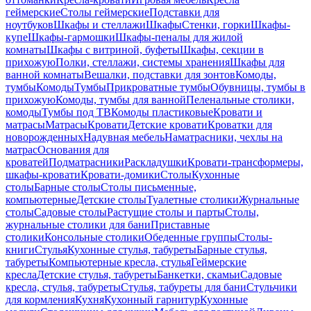
геймерские
Столы геймерские
Подставки для
ноутбуков
Шкафы и стеллажи
Шкафы
Стенки, горки
Шкафы-
купе
Шкафы-гармошки
Шкафы-пеналы для жилой
комнаты
Шкафы с витриной, буфеты
Шкафы, секции в
прихожую
Полки, стеллажи, системы хранения
Шкафы для
ванной комнаты
Вешалки, подставки для зонтов
Комоды,
тумбы
Комоды
Тумбы
Прикроватные тумбы
Обувницы, тумбы в
прихожую
Комоды, тумбы для ванной
Пеленальные столики,
комоды
Тумбы под ТВ
Комоды пластиковые
Кровати и
матрасы
Матрасы
Кровати
Детские кровати
Кроватки для
новорожденных
Надувная мебель
Наматрасники, чехлы на
матрас
Основания для
кроватей
Подматрасники
Раскладушки
Кровати-трансформеры,
шкафы-кровати
Кровати-домики
Столы
Кухонные
столы
Барные столы
Столы письменные,
компьютерные
Детские столы
Туалетные столики
Журнальные
столы
Садовые столы
Растущие столы и парты
Столы,
журнальные столики для бани
Приставные
столики
Консольные столики
Обеденные группы
Столы-
книги
Стулья
Кухонные стулья, табуреты
Барные стулья,
табуреты
Компьютерные кресла, стулья
Геймерские
кресла
Детские стулья, табуреты
Банкетки, скамьи
Садовые
кресла, стулья, табуреты
Стулья, табуреты для бани
Стульчики
для кормления
Кухня
Кухонный гарнитур
Кухонные