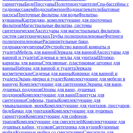
гарнитуры
Биде
Писсуары
Полотенцесушители
Спа-бассейны с
гидромассажем
Водоснабжение
Водонагреватели
Бытовые
насосы
Проточные фильтры для воды
Фильтры-
кувшины
Картриджи, комплектующие для проточных
фильтров
Магистральные фильтры, системы
сантехнические
Аксессуары для магистральных фильтров,
систем сантехнических
Трубы полипропиленовые
Фитинги
полипропиленовые
Расширительные баки,
гидроаккумуляторы
Обустройство ванной комнаты и
туалета
Мебель для ванной
Зеркала для ванной
Аксессуары для
ванной и туалета
Сиденья и чехлы для унитаза
Шторки,
карнизы для ванны
Стеклянные, пластиковые шторки для
ванны
Наборы для ванной и туалета
Зеркала
косметические
Сиденья для ванны
Коврики для ванной и
туалета
Экран-дверки в туалет
Комплектующие для мебели в
ванную
Комплектующие для сантехники
Экраны для ванн,
душевых поддонов
Опоры для ванн, душевых
поддонов
Комплектующие для ванн
Плинтусы для
сантехники
Сифоны, трапы
Комплектующие для
умывальников, моек
Комплектующие для унитазов, писсуаров,
биде
Бачки для унитазов
Комплектующие для душевых
гарнитуров
Комплектующие для сифонов,
трапов
Комплектующие для смесителей
Комплектующие для
душевых кабин, уголков
Сантехника для кухни
Кухонные
мойки
Кухонные мойки со смесителями
Смесители для