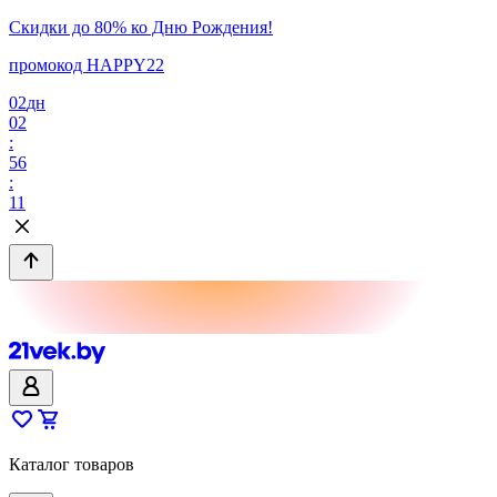
Скидки до 80% ко Дню Рождения!
промокод HAPPY22
02
дн
02
:
56
:
11
Каталог товаров