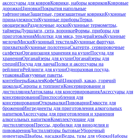
аксессуары для ковров
Коврики, наборы ковриков
Ковровые
дорожки
Циновки
Покрытия напольные
тафтинговые
Защитные, грязезащитные коврики
Кухонные
принадлежности
Кухонные приборы
Терки,
овощерезки
Разделочные доски
Кухонные термометры,
таймеры
Дуршлаги, сита, воронки
Формы, приборы для
приготовления
Молотки для мяса, тендерайзеры
Кухонные
мелочи
Миски
Кухонный текстиль
Кухонные фартуки,
прихватки
Кухонные полотенца
Скатерти, сервировочные
салфетки
Организация хранения на кухне
Посуда для
хранения
Органайзеры для кухни
Органайзеры для
специй
Посуда для ланча
Полки и аксессуары на
рейлинги
Рейлинги для кухни
Одноразовая посуда,
упаковка
Вакуумные пакеты,
контейнеры
Бакалея
Кофе
Чай
Цикорий, какао, горячий
шоколад
Сиропы и топпинги
Консервирование и
дистилляция
Автоклавы для консервирования
Аксессуары для
консервирования
Приспособления для
консервирования
Открывалки
Пивоварни
Емкости для
брожения
Ингредиенты для приготовления алкогольных
напитков
Аксессуары для приготовления и хранения
алкогольных напитков
Комплектующие для
дистилляторов
Прессы, дробилки для виноделия и
пивоварения
Дистилляторы бытовые
Уборочный
инвентарь
Швабры, насадки
Ведра, тазы для уборки
Наборы