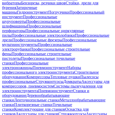
вибраторы
Бензорезы, резчики швов
Стойки, дрели для
бурения
Затирочные
машины
Гидроинструмент
Погрузчики
Профессиональный
инструмент
Профессиональные
шуруповерты
Профессиональные
шлифмашины
Профессиональные
перфораторы
Профессиональные циркулярные
пилы
Профессиональные электролобзики
Профессиональные
дрели
Профессиональные фрезеры
Профессиональные
мультиинструменты
Профессиональные
электрорубанки
Профессиональные строительные
фены
Профессиональные строительные
пистолеты
Профессиональные точильные
станки
Профессиональные
электроножницы
Пневмоинструмент
Наборы
профессионального электроинструмента
Строительное
оборудование
Компрессоры
Тепловые пушки
Пылесосы
профессиональные
Стружкоотсосы
Домкраты
Аксессуары для
компрессоров, пневмосистем
Системы пылеудаления для
электроинструмента
Пневмоинструмент
Станки и
оборудование
Деревообрабатывающие
станки
Ленточнопильные станки
Металлообрабатывающие
станки
Плиткорезные станки
Точильные
станки
Комплектующие для станков
Оснастка для
станков
Аксессуары для станков
Стружкоотсосы
Аксессуары