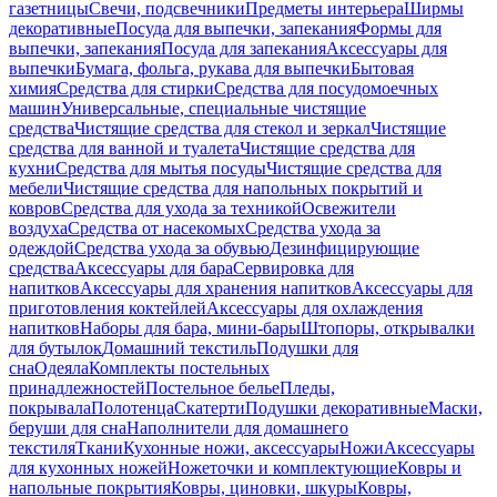
газетницы
Свечи, подсвечники
Предметы интерьера
Ширмы
декоративные
Посуда для выпечки, запекания
Формы для
выпечки, запекания
Посуда для запекания
Аксессуары для
выпечки
Бумага, фольга, рукава для выпечки
Бытовая
химия
Средства для стирки
Средства для посудомоечных
машин
Универсальные, специальные чистящие
средства
Чистящие средства для стекол и зеркал
Чистящие
средства для ванной и туалета
Чистящие средства для
кухни
Средства для мытья посуды
Чистящие средства для
мебели
Чистящие средства для напольных покрытий и
ковров
Средства для ухода за техникой
Освежители
воздуха
Средства от насекомых
Средства ухода за
одеждой
Средства ухода за обувью
Дезинфицирующие
средства
Аксессуары для бара
Сервировка для
напитков
Аксессуары для хранения напитков
Аксессуары для
приготовления коктейлей
Аксессуары для охлаждения
напитков
Наборы для бара, мини-бары
Штопоры, открывалки
для бутылок
Домашний текстиль
Подушки для
сна
Одеяла
Комплекты постельных
принадлежностей
Постельное белье
Пледы,
покрывала
Полотенца
Скатерти
Подушки декоративные
Маски,
беруши для сна
Наполнители для домашнего
текстиля
Ткани
Кухонные ножи, аксессуары
Ножи
Аксессуары
для кухонных ножей
Ножеточки и комплектующие
Ковры и
напольные покрытия
Ковры, циновки, шкуры
Ковры,