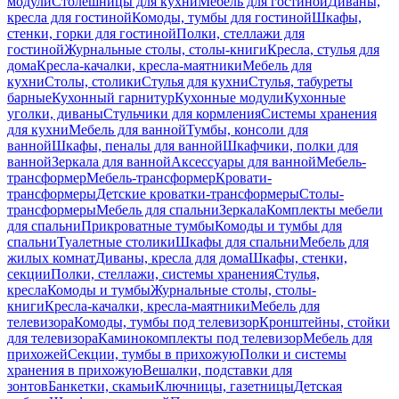
модули
Столешницы для кухни
Мебель для гостиной
Диваны,
кресла для гостиной
Комоды, тумбы для гостиной
Шкафы,
стенки, горки для гостиной
Полки, стеллажи для
гостиной
Журнальные столы, столы-книги
Кресла, стулья для
дома
Кресла-качалки, кресла-маятники
Мебель для
кухни
Столы, столики
Стулья для кухни
Стулья, табуреты
барные
Кухонный гарнитур
Кухонные модули
Кухонные
уголки, диваны
Стульчики для кормления
Системы хранения
для кухни
Мебель для ванной
Тумбы, консоли для
ванной
Шкафы, пеналы для ванной
Шкафчики, полки для
ванной
Зеркала для ванной
Аксессуары для ванной
Мебель-
трансформер
Мебель-трансформер
Кровати-
трансформеры
Детские кроватки-трансформеры
Столы-
трансформеры
Мебель для спальни
Зеркала
Комплекты мебели
для спальни
Прикроватные тумбы
Комоды и тумбы для
спальни
Туалетные столики
Шкафы для спальни
Мебель для
жилых комнат
Диваны, кресла для дома
Шкафы, стенки,
секции
Полки, стеллажи, системы хранения
Стулья,
кресла
Комоды и тумбы
Журнальные столы, столы-
книги
Кресла-качалки, кресла-маятники
Мебель для
телевизора
Комоды, тумбы под телевизор
Кронштейны, стойки
для телевизора
Каминокомплекты под телевизор
Мебель для
прихожей
Секции, тумбы в прихожую
Полки и системы
хранения в прихожую
Вешалки, подставки для
зонтов
Банкетки, скамьи
Ключницы, газетницы
Детская