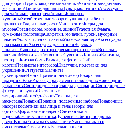
для уборки
Турки, заварочные чайники
Чайники заварочные,
кофейники
Чайники для плиты
Турки, молочники
Аксессуары
для чайников, электрочайников
Фильтры-
кувшины
Хозяйственные товары
Сушилки для белья,
прищепки
Гладильные доски
Урны, контейнеры для
мусора
Органайзеры, корзины, ящики
Туалетная бумага,
бумажные полотенца
Салфетки, мочалки, губки, мусорные
пакеты
Фольга, пленка, пакеты
Упаковочная тара
Аксессуары
для глажения
Аксессуары для стирки
Веревки,
шпагаты
Емкости, дозаторы для моющих средств
Вешалки-
плечики
Мешки хозяйственные
Сувениры
Копилки
Картины,
постеры
Фотоальбомы
Рамки для фотографий,
картин
Предметы интерьера
Шкатулки, подставки для
украшений
Статуэтки
Магниты
сувенирные
Иконы
Праздничный декор
Товары для
праздника
Елки
Аксессуары для елей новогодних
Новогодние
украшения
Светодиодные гирлянды, декорации
Светодиодные
фигуры, игрушки
Временные
татуировки
Фотобутафория
Товары для
маскарада
Подарки
Подарки, подарочные наборы
Подарочные
наборы косметики для лица и тела
Наборы для
бритья
Оформление подарков
Сантехника и
водоснабжение
Сантехника
Душевые кабины, поддоны,
двери
Ванны
Унитазы
Умывальники
Умывальники со
смесителями
Смесители
Душевые панели,