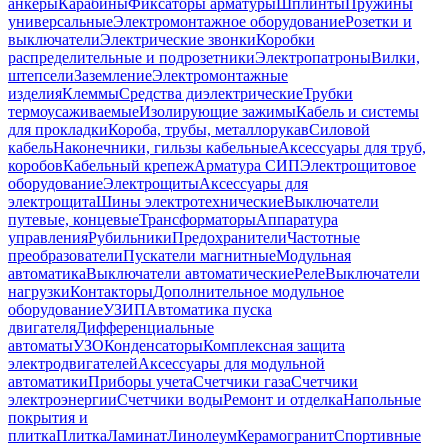
анкеры
Карабины
Фиксаторы арматуры
Шплинты
Пружины
универсальные
Электромонтажное оборудование
Розетки и
выключатели
Электрические звонки
Коробки
распределительные и подрозетники
Электропатроны
Вилки,
штепсели
Заземление
Электромонтажные
изделия
Клеммы
Средства диэлектрические
Трубки
термоусаживаемые
Изолирующие зажимы
Кабель и системы
для прокладки
Короба, трубы, металлорукав
Силовой
кабель
Наконечники, гильзы кабельные
Аксессуары для труб,
коробов
Кабельный крепеж
Арматура СИП
Электрощитовое
оборудование
Электрощиты
Аксессуары для
электрощита
Шины электротехнические
Выключатели
путевые, концевые
Трансформаторы
Аппаратура
управления
Рубильники
Предохранители
Частотные
преобразователи
Пускатели магнитные
Модульная
автоматика
Выключатели автоматические
Реле
Выключатели
нагрузки
Контакторы
Дополнительное модульное
оборудование
УЗИП
Автоматика пуска
двигателя
Дифференциальные
автоматы
УЗО
Конденсаторы
Комплексная защита
электродвигателей
Аксессуары для модульной
автоматики
Приборы учета
Счетчики газа
Счетчики
электроэнергии
Счетчики воды
Ремонт и отделка
Напольные
покрытия и
плитка
Плитка
Ламинат
Линолеум
Керамогранит
Спортивные