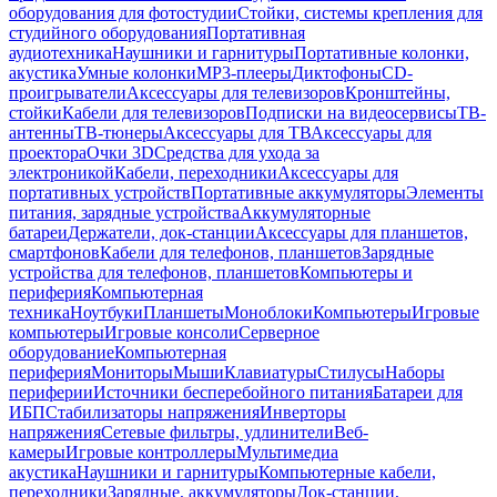
оборудования для фотостудии
Стойки, системы крепления для
студийного оборудования
Портативная
аудиотехника
Наушники и гарнитуры
Портативные колонки,
акустика
Умные колонки
MP3-плееры
Диктофоны
CD-
проигрыватели
Аксессуары для телевизоров
Кронштейны,
стойки
Кабели для телевизоров
Подписки на видеосервисы
ТВ-
антенны
ТВ-тюнеры
Аксессуары для ТВ
Аксессуары для
проектора
Очки 3D
Средства для ухода за
электроникой
Кабели, переходники
Аксессуары для
портативных устройств
Портативные аккумуляторы
Элементы
питания, зарядные устройства
Аккумуляторные
батареи
Держатели, док-станции
Аксессуары для планшетов,
смартфонов
Кабели для телефонов, планшетов
Зарядные
устройства для телефонов, планшетов
Компьютеры и
периферия
Компьютерная
техника
Ноутбуки
Планшеты
Моноблоки
Компьютеры
Игровые
компьютеры
Игровые консоли
Серверное
оборудование
Компьютерная
периферия
Мониторы
Мыши
Клавиатуры
Стилусы
Наборы
периферии
Источники бесперебойного питания
Батареи для
ИБП
Стабилизаторы напряжения
Инверторы
напряжения
Сетевые фильтры, удлинители
Веб-
камеры
Игровые контроллеры
Мультимедиа
акустика
Наушники и гарнитуры
Компьютерные кабели,
переходники
Зарядные, аккумуляторы
Док-станции,