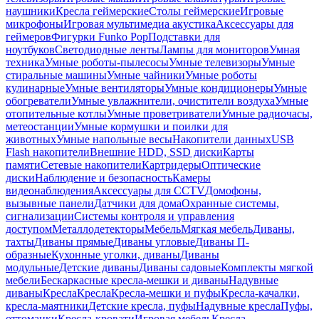
наушники
Кресла геймерские
Столы геймерские
Игровые
микрофоны
Игровая мультимедиа акустика
Аксессуары для
геймеров
Фигурки Funko Pop
Подставки для
ноутбуков
Светодиодные ленты
Лампы для мониторов
Умная
техника
Умные роботы-пылесосы
Умные телевизоры
Умные
стиральные машины
Умные чайники
Умные роботы
кулинарные
Умные вентиляторы
Умные кондиционеры
Умные
обогреватели
Умные увлажнители, очистители воздуха
Умные
отопительные котлы
Умные проветриватели
Умные радиочасы,
метеостанции
Умные кормушки и поилки для
животных
Умные напольные весы
Накопители данных
USB
Flash накопители
Внешние HDD, SSD диски
Карты
памяти
Сетевые накопители
Картридеры
Оптические
диски
Наблюдение и безопасность
Камеры
видеонаблюдения
Аксессуары для CCTV
Домофоны,
вызывные панели
Датчики для дома
Охранные системы,
сигнализации
Системы контроля и управления
доступом
Металлодетекторы
Мебель
Мягкая мебель
Диваны,
тахты
Диваны прямые
Диваны угловые
Диваны П-
образные
Кухонные уголки, диваны
Диваны
модульные
Детские диваны
Диваны садовые
Комплекты мягкой
мебели
Бескаркасные кресла-мешки и диваны
Надувные
диваны
Кресла
Кресла
Кресла-мешки и пуфы
Кресла-качалки,
кресла-маятники
Детские кресла, пуфы
Надувные кресла
Пуфы,
оттоманки
Кресла-кровати
Игровая мебель
Кресла