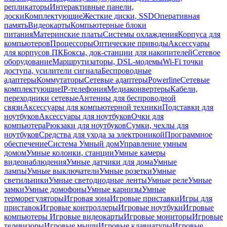
репликаторы
Интерактивные панели,
доски
Комплектующие
Жесткие диски, SSD
Оперативная
память
Видеокарты
Компьютерные блоки
питания
Материнские платы
Системы охлаждения
Корпуса для
компьютеров
Процессоры
Оптические приводы
Аксессуары
для корпусов ПК
Боксы, док-станции для накопителей
Сетевое
оборудование
Маршрутизаторы, DSL-модемы
Wi-Fi точки
доступа, усилители сигнала
Беспроводные
адаптеры
Коммутаторы
Сетевые адаптеры
Powerline
Сетевые
комплектующие
IP-телефония
Медиаконвертеры
Кабели,
переходники сетевые
Антенны для беспроводной
связи
Аксессуары для компьютерной техники
Подставки для
ноутбуков
Аксессуары для ноутбуков
Очки для
компьютера
Рюкзаки для ноутбуков
Сумки, чехлы для
ноутбуков
Средства для ухода за электроникой
Программное
обеспечение
Система Умный дом
Управление умным
домом
Умные колонки, станции
Умные камеры
видеонаблюдения
Умные датчики для дома
Умные
лампы
Умные выключатели
Умные розетки
Умные
светильники
Умные светодиодные ленты
Умные реле
Умные
замки
Умные домофоны
Умные карнизы
Умные
терморегуляторы
Игровая зона
Игровые приставки
Игры для
приставок
Игровые контроллеры
Игровые ноутбуки
Игровые
компьютеры
Игровые видеокарты
Игровые мониторы
Игровые
телевизоры
Игровые мыши
Игровые клавиатуры
Игровые