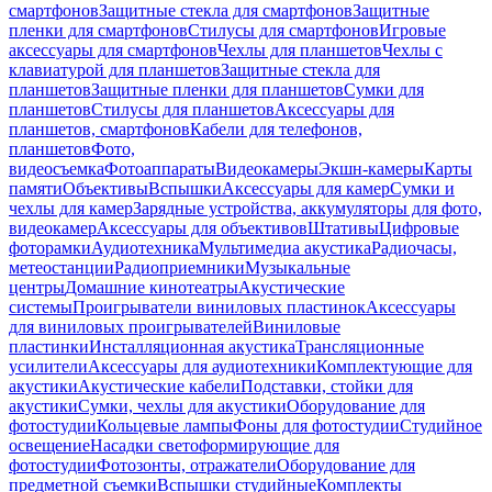
смартфонов
Защитные стекла для смартфонов
Защитные
пленки для смартфонов
Стилусы для смартфонов
Игровые
аксессуары для смартфонов
Чехлы для планшетов
Чехлы с
клавиатурой для планшетов
Защитные стекла для
планшетов
Защитные пленки для планшетов
Сумки для
планшетов
Стилусы для планшетов
Аксессуары для
планшетов, смартфонов
Кабели для телефонов,
планшетов
Фото,
видеосъемка
Фотоаппараты
Видеокамеры
Экшн-камеры
Карты
памяти
Объективы
Вспышки
Аксессуары для камер
Сумки и
чехлы для камер
Зарядные устройства, аккумуляторы для фото,
видеокамер
Аксессуары для объективов
Штативы
Цифровые
фоторамки
Аудиотехника
Мультимедиа акустика
Радиочасы,
метеостанции
Радиоприемники
Музыкальные
центры
Домашние кинотеатры
Акустические
системы
Проигрыватели виниловых пластинок
Аксессуары
для виниловых проигрывателей
Виниловые
пластинки
Инсталляционная акустика
Трансляционные
усилители
Аксессуары для аудиотехники
Комплектующие для
акустики
Акустические кабели
Подставки, стойки для
акустики
Сумки, чехлы для акустики
Оборудование для
фотостудии
Кольцевые лампы
Фоны для фотостудии
Студийное
освещение
Насадки светоформирующие для
фотостудии
Фотозонты, отражатели
Оборудование для
предметной съемки
Вспышки студийные
Комплекты