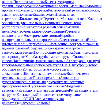
панели
Потолочные плиты
Багеты, молдинги,
уголки
Лакокрасочные материалы
Краски
Эмали
Лаки
Морилки,
пропитки
Колеры для краски
Растворители
Грунтовки
Краски,
эмали аэрозольные
Краски, эмали
Пены, клеи,
герметики
Жидкие гвозди
Герметики
Монтажная пена
Клеи для
обоев
Клеи для напольных покрытий
Очистители,
растворители
Фиксаторы резьбы
Клеи
Герметики,
пены
Электромонтажное оборудование
Розетки и
выключатели
Электрические звонки
Коробки
распределительные и подрозетники
Электропатроны
Вилки,
штепсели
Молниеприемники
Заземление
Электромонтажные
изделия
Клеммы
Средства диэлектрические
Трубки
термоусаживаемые
Изолирующие зажимы
Кабель и системы
для прокладки
Короба, трубы, металлорукав
Силовой
кабель
Наконечники, гильзы кабельные
Аксессуары для труб,
коробов
Кабельный крепеж
Арматура СИП
Электрощитовое
оборудование
Электрощиты
Аксессуары для
электрощита
Шины электротехнические
Выключатели
путевые, концевые
Трансформаторы
Аппаратура
управления
Рубильники
Предохранители
Частотные
преобразователи
Пускатели магнитные
Модульная
автоматика
Выключатели автоматические
Реле
Выключатели
нагрузки
Контакторы
Дополнительное модульное
оборудование
УЗИП
Автоматика пуска
двигателя
Дифференциальные