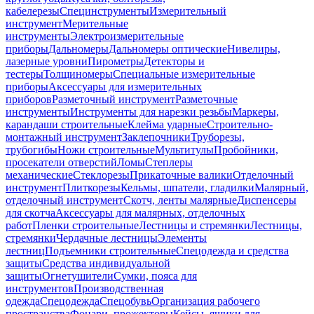
кабелерезы
Специнструменты
Измерительный
инструмент
Мерительные
инструменты
Электроизмерительные
приборы
Дальномеры
Дальномеры оптические
Нивелиры,
лазерные уровни
Пирометры
Детекторы и
тестеры
Толщиномеры
Специальные измерительные
приборы
Аксессуары для измерительных
приборов
Разметочный инструмент
Разметочные
инструменты
Инструменты для нарезки резьбы
Маркеры,
карандаши строительные
Клейма ударные
Строительно-
монтажный инструмент
Заклепочники
Труборезы,
трубогибы
Ножи строительные
Мультитулы
Пробойники,
просекатели отверстий
Ломы
Степлеры
механические
Стеклорезы
Прикаточные валики
Отделочный
инструмент
Плиткорезы
Кельмы, шпатели, гладилки
Малярный,
отделочный инструмент
Скотч, ленты малярные
Диспенсеры
для скотча
Аксессуары для малярных, отделочных
работ
Пленки строительные
Лестницы и стремянки
Лестницы,
стремянки
Чердачные лестницы
Элементы
лестниц
Подъемники строительные
Спецодежда и средства
защиты
Средства индивидуальной
защиты
Огнетушители
Сумки, пояса для
инструментов
Производственная
одежда
Спецодежда
Спецобувь
Организация рабочего
пространства
Фонари, прожекторы
Кейсы, ящики для