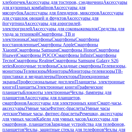
хлебопечек
Аксессуары для тостеров, сэндвичниц
Аксессуары
для кухонных комбайнов
Аксессуары для
мясорубок
Аксессуары для блендеров, миксеров
Аксессуары
для сушилок овощей и фруктов
Аксессуары для
йогуртниц
Аксессуары для аэрогрилей,
электрогрилей
Аксессуары для соковыжималок
Средства для
ухода за техникой
Смартфоны, ТВ и
электроника
Смартфоны
Смартфоны
Смартфоны
восстановленные
Смартфоны Apple
Смартфоны
Xiaomi
Смартфоны Samsung
Смартфоны Honor
Смартфоны
Huawei
Смартфоны POCO
Смартфоны Infinix
Смартфоны
Tecno
Смартфоны Realme
Смартфоны Samsung Galaxy S26
series
Кнопочные телефоны
Складные смартфоны
Телевизоры,
мониторы
Телевизоры
Мониторы
Мониторы-телевизоры
ТВ-
приставки и медиаплееры
Проекторы
Проекционные
экраны
Профессиональные дисплеи
Планшеты, электронные
книги
Планшеты
Электронные книги
Графические
планшеты
Блокноты электронные
Чехлы, бамперы для
планшетов
Аксессуары для планшетов,
смартфонов
Аксессуары для электронных книг
Смарт-часы,
аксессуары
Умные часы
Фитнес-браслеты
Умные часы
детские
Умные часы, фитнес-браслеты
Ремешки, аксессуары
для умных часов
Кабели для умных часов
Аксессуары для
смартфонов, планшетов
Зарядные устройства для телефонов,
планшетов
Чехлы, защитные стекла для телефонов
Чехлы для