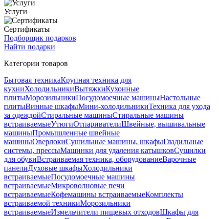
Услуги
Сертификаты
Подборщик подарков
Найти подарки
Категории товаров
Бытовая техника
Крупная техника для
кухни
Холодильники
Вытяжки
Кухонные
плиты
Морозильники
Посудомоечные машины
Настольные
плиты
Винные шкафы
Мини-холодильники
Техника для ухода
за одеждой
Стиральные машины
Стиральные машины
встраиваемые
Утюги
Отпариватели
Швейные, вышивальные
машины
Промышленные швейные
машины
Оверлоки
Сушильные машины, шкафы
Гладильные
системы, прессы
Машинки для удаления катышков
Сушилки
для обуви
Встраиваемая техника, оборудование
Варочные
панели
Духовые шкафы
Холодильники
встраиваемые
Посудомоечные машины
встраиваемые
Микроволновые печи
встраиваемые
Кофемашины встраиваемые
Комплекты
встраиваемой техники
Морозильники
встраиваемые
Измельчители пищевых отходов
Шкафы для