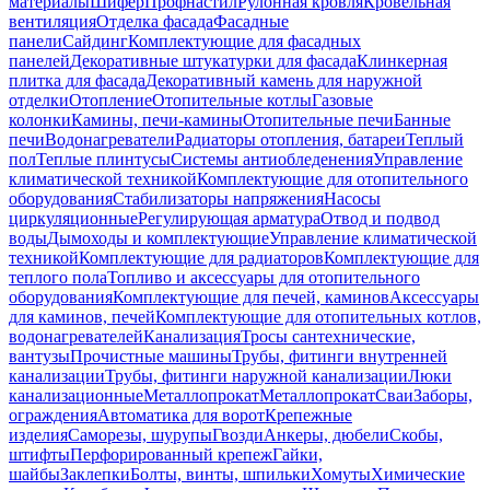
материалы
Шифер
Профнастил
Рулонная кровля
Кровельная
вентиляция
Отделка фасада
Фасадные
панели
Сайдинг
Комплектующие для фасадных
панелей
Декоративные штукатурки для фасада
Клинкерная
плитка для фасада
Декоративный камень для наружной
отделки
Отопление
Отопительные котлы
Газовые
колонки
Камины, печи-камины
Отопительные печи
Банные
печи
Водонагреватели
Радиаторы отопления, батареи
Теплый
пол
Теплые плинтусы
Системы антиобледенения
Управление
климатической техникой
Комплектующие для отопительного
оборудования
Стабилизаторы напряжения
Насосы
циркуляционные
Регулирующая арматура
Отвод и подвод
воды
Дымоходы и комплектующие
Управление климатической
техникой
Комплектующие для радиаторов
Комплектующие для
теплого пола
Топливо и аксессуары для отопительного
оборудования
Комплектующие для печей, каминов
Аксессуары
для каминов, печей
Комплектующие для отопительных котлов,
водонагревателей
Канализация
Тросы сантехнические,
вантузы
Прочистные машины
Трубы, фитинги внутренней
канализации
Трубы, фитинги наружной канализации
Люки
канализационные
Металлопрокат
Металлопрокат
Сваи
Заборы,
ограждения
Автоматика для ворот
Крепежные
изделия
Саморезы, шурупы
Гвозди
Анкеры, дюбели
Скобы,
штифты
Перфорированный крепеж
Гайки,
шайбы
Заклепки
Болты, винты, шпильки
Хомуты
Химические