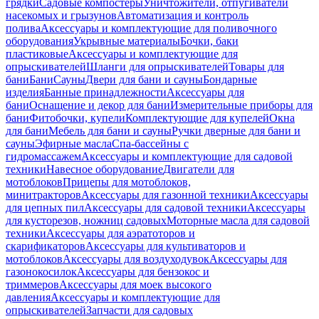
грядки
Садовые компостеры
Уничтожители, отпугиватели
насекомых и грызунов
Автоматизация и контроль
полива
Аксессуары и комплектующие для поливочного
оборудования
Укрывные материалы
Бочки, баки
пластиковые
Аксессуары и комплектующие для
опрыскивателей
Шланги для опрыскивателей
Товары для
бани
Бани
Сауны
Двери для бани и сауны
Бондарные
изделия
Банные принадлежности
Аксессуары для
бани
Оснащение и декор для бани
Измерительные приборы для
бани
Фитобочки, купели
Комплектующие для купелей
Окна
для бани
Мебель для бани и сауны
Ручки дверные для бани и
сауны
Эфирные масла
Спа-бассейны с
гидромассажем
Аксессуары и комплектующие для садовой
техники
Навесное оборудование
Двигатели для
мотоблоков
Прицепы для мотоблоков,
минитракторов
Аксессуары для газонной техники
Аксессуары
для цепных пил
Аксессуары для садовой техники
Аксессуары
для кусторезов, ножниц садовых
Моторные масла для садовой
техники
Аксессуары для аэратоторов и
скарификаторов
Аксессуары для культиваторов и
мотоблоков
Аксессуары для воздуходувок
Аксессуары для
газонокосилок
Аксессуары для бензокос и
триммеров
Аксессуары для моек высокого
давления
Аксессуары и комплектующие для
опрыскивателей
Запчасти для садовых