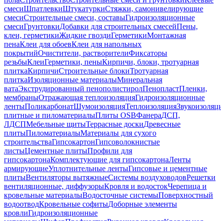
смеси
Шпатлевки
Штукатурки
Стяжки, самонивелирующие
смеси
Строительные смеси, составы
Гидроизоляционные
смеси
Грунтовки
Добавки для строительных смесей
Пены,
клеи, герметики
Жидкие гвозди
Герметики
Монтажная
пена
Клеи для обоев
Клеи для напольных
покрытий
Очистители, растворители
Фиксаторы
резьбы
Клеи
Герметики, пены
Кирпичи, блоки, тротуарная
плитка
Кирпичи
Строительные блоки
Тротуарная
плитка
Изоляционные материалы
Минеральная
вата
Экструдированный пенополистирол
Пенопласт
Пленки,
мембраны
Отражающая теплоизоляция
Гидроизоляционные
ленты
Поликарбонат
Шумоизоляция
Теплоизоляция
Звукоизоляц
плитные и пиломатериалы
Плиты OSB
Фанера
ДСП,
ЛДСП
Мебельные щиты
Террасные доски
Древесные
плиты
Пиломатериалы
Материалы для сухого
строительства
Гипсокартон
Гипсоволокнистые
листы
Цементные плиты
Профили для
гипсокартона
Комплектующие для гипсокартона
Ленты
армирующие
Уплотнительные ленты
Гипсовые и цементные
плиты
Вентиляторы вытяжные
Системы воздуховодов
Решетки
вентиляционные, диффузоры
Кровля и водосток
Черепица и
кровельные материалы
Водосточные системы
Поверхностный
водоотвод
Кровельные софиты
Доборные элементы
кровли
Гидроизоляционные