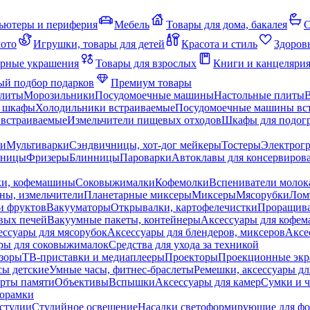
ьютеры и периферия
Мебель
Товары для дома, бакалея
С
мото
Игрушки, товары для детей
Красота и стиль
Здоров
рные украшения
Товары для взрослых
Книги и канцеляри
й подбор подарков
Премиум товары
плиты
Морозильники
Посудомоечные машины
Настольные плиты
 шкафы
Холодильники встраиваемые
Посудомоечные машины вс
встраиваемые
Измельчители пищевых отходов
Шкафы для подогр
чи
Мультиварки
Сэндвичницы, хот-дог мейкеры
Тостеры
Электрог
еницы
Фризеры
Блинницы
Пароварки
Автоклавы для консервиров
ки, кофемашины
Соковыжималки
Кофемолки
Вспениватели молок
ны, измельчители
Планетарные миксеры
Миксеры
Мясорубки
Лом
и фруктов
Вакууматоры
Открывалки, картофелечистки
Проращива
вых печей
Вакуумные пакеты, контейнеры
Аксессуары для кофе
ессуары для мясорубок
Аксессуары для блендеров, миксеров
Аксе
ры для соковыжималок
Средства для ухода за техникой
зоры
ТВ-приставки и медиаплееры
Проекторы
Проекционные эк
сы детские
Умные часы, фитнес-браслеты
Ремешки, аксессуары дл
рты памяти
Объективы
Вспышки
Аксессуары для камер
Сумки и ч
орамки
студии
Студийное освещение
Насадки светоформирующие для фо