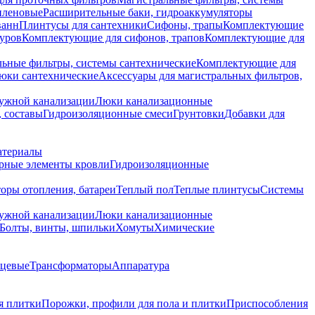
иленовые
Расширительные баки, гидроаккумуляторы
ванн
Плинтусы для сантехники
Сифоны, трапы
Комплектующие
уров
Комплектующие для сифонов, трапов
Комплектующие для
ьные фильтры, системы сантехнические
Комплектующие для
юки сантехнические
Аксессуары для магистральных фильтров,
ружной канализации
Люки канализационные
 составы
Гидроизоляционные смеси
Грунтовки
Добавки для
атериалы
рные элементы кровли
Гидроизоляционные
оры отопления, батареи
Теплый пол
Теплые плинтусы
Системы
ружной канализации
Люки канализационные
Болты, винты, шпильки
Хомуты
Химические
нцевые
Трансформаторы
Аппаратура
я плитки
Порожки, профили для пола и плитки
Приспособления