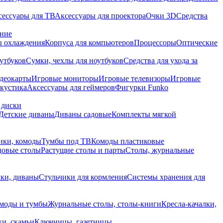
сессуары для ТВ
Аксессуары для проектора
Очки 3D
Средства
ание
 охлаждения
Корпуса для компьютеров
Процессоры
Оптические
утбуков
Сумки, чехлы для ноутбуков
Средства для ухода за
деокарты
Игровые мониторы
Игровые телевизоры
Игровые
акустика
Аксессуары для геймеров
Фигурки Funko
 диски
Детские диваны
Диваны садовые
Комплекты мягкой
ики, комоды
Тумбы под ТВ
Комоды пластиковые
довые столы
Растущие столы и парты
Столы, журнальные
ки, диваны
Стульчики для кормления
Системы хранения для
моды и тумбы
Журнальные столы, столы-книги
Кресла-качалки,
ки, скамьи
Ключницы, газетницы