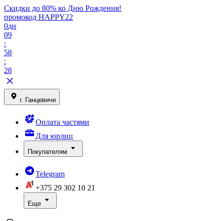
Скидки до 80% ко Дню Рождения!
промокод HAPPY22
0
дн
09
:
58
:
28
г. Ганцевичи
Оплата частями
Для юрлиц
Покупателям
Telegram
+375 29
302 10 21
Еще