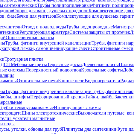
ем сантехнических
Трубы полипропиленовые
Фитинги полипроп
ддонов
Опоры для ванн, душевых поддонов
Комплектующие для 
ов, биде
Бачки для унитазов
Комплектующие для душевых гарнит
есушители
Отвод и подвод воды
Трубы водопроводные
Магистрал
антехники
Регулирующая арматура
Системы защиты от протечек
Л
ций
Опрессовочные насосы
ны
Трубы, фитинги внутренней канализации
Трубы, фитинги на
катурки
Стяжки, самонивелирующие смеси
Строительные смеси,
ки
Тротуарная плитка
ЛДСП
Мебельные щиты
Террасные доски
Древесные плиты
Пилом
ные системы
Поверхностный водоотвод
Кровельные софиты
Добо
тиляция
-камины
Отопительные печи
Банные печи
Водонагреватели
Радиат
ны
Трубы, фитинги внутренней канализации
Трубы, фитинги на
Скобы, штифты
Перфорированный крепеж
Гайки, шайбы
Заклепки
ерсальные
Трубки термоусаживаемые
Изолирующие зажимы
лектрощита
Шины электротехнические
Выключатели путевые, ко
атели
Пускатели магнитные
ки воды
усы, уголки, обводы для труб
Плинтусы для сантехники
Фуги дл