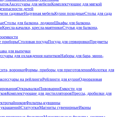
ваток
Аксессуары для мебели
Комплектующие для мягкой
безопасности детей
чели садовые
Надувная мебель
Кухни походные
Столы для сада
вые
Столы для балкона, лоджии
Шкафы для балкона,
ии
Кресла-качалки, кресла-маятники
Стулья для балкона,
роемкости
е приборы
Столовая посуда
Посуда для сервировки
Предметы
укава для выпечки
ссуары для охлаждения напитков
Наборы для бара, мини-
сита, воронки
Формы, приборы для приготовления
Молотки для
аксессуары на рейлинги
Рейлинги для кухни
Одноразовая
вирования
Открывалки
Пивоварни
Емкости для
тков
Комплектующие для дистилляторов
Прессы, дробилки для
лектрочайников
Фильтры-кувшины
я украшений
Статуэтки
Магниты сувенирные
Иконы
ля проточных фильтров
Магистральные фильтры, системы