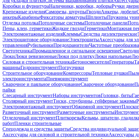
для укладки плитки
Системы выравнивания плитки
Аксессуары
Коробки и фурнитура
Наличники, коробки, доборы
Ручки дверн
Крепежные изделия
Саморезы, шурупы
Гвозди
Анкеры, дюбели
анкеры
Карабины
Фиксаторы арматуры
Шплинты
Пружины унив
Отделка потолка
Потолочные системы
Потолочные панели
Пото
Пены, клеи, герметики
Жидкие гвозди
Герметики
Монтажная пе
Электромонтажные изделия
Клеммы
Средства диэлектрические
Электрощитовое оборудование
Электрощиты
Аксессуары для э
управления
Рубильники
Предохранители
Частотные преобразов
Светотехника
Промышленное и сигнальное освещение
Светоди
Люки
Люки ревизионные
Люки под плитку
Люки напольные
Люк
Силовая и строительная техника
Бетоносмесители
Генераторы
Та
машины
Гидроинструмент
Погрузчики
Строительное оборудование
Компрессоры
Тепловые пушки
Пыле
электроинструмента
Пневмоинструмент
Сварочное и паяльное оборудование
Сварочное оборудование
П
пайки
Слесарный инструмент
Наборы инструментов
Головки, биты
Га
Столярный инструмент
Тиски, струбцины, гейферные зажимы
Р
Электромонтажный инструмент
Обжимной инструмент
Плоског
Разметочный инструмент
Разметочные инструменты
Инструмент
Отделочный инструмент
Плиткорезы
Кельмы, шпатели, гладилк
работ
Пленки строительные
Спецодежда и средства защиты
Средства индивидуальной защ
Аксессуары для силовой и строительной техники
Аксессуары дл