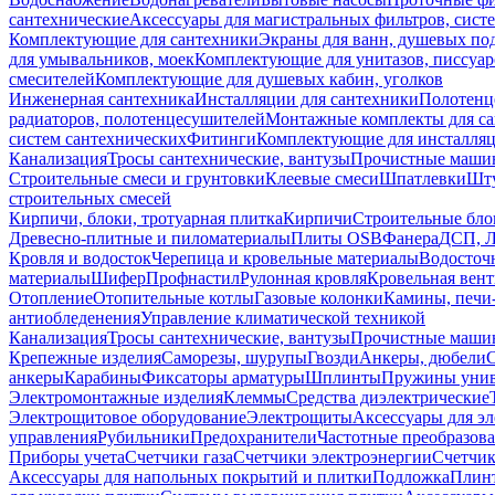
сантехнические
Аксессуары для магистральных фильтров, сист
Комплектующие для сантехники
Экраны для ванн, душевых по
для умывальников, моек
Комплектующие для унитазов, писсуар
смесителей
Комплектующие для душевых кабин, уголков
Инженерная сантехника
Инсталляции для сантехники
Полотенц
радиаторов, полотенцесушителей
Монтажные комплекты для с
систем сантехнических
Фитинги
Комплектующие для инсталля
Канализация
Тросы сантехнические, вантузы
Прочистные маши
Строительные смеси и грунтовки
Клеевые смеси
Шпатлевки
Шту
строительных смесей
Кирпичи, блоки, тротуарная плитка
Кирпичи
Строительные бло
Древесно-плитные и пиломатериалы
Плиты OSB
Фанера
ДСП, 
Кровля и водосток
Черепица и кровельные материалы
Водосточ
материалы
Шифер
Профнастил
Рулонная кровля
Кровельная вен
Отопление
Отопительные котлы
Газовые колонки
Камины, печи
антиобледенения
Управление климатической техникой
Канализация
Тросы сантехнические, вантузы
Прочистные маши
Крепежные изделия
Саморезы, шурупы
Гвозди
Анкеры, дюбели
анкеры
Карабины
Фиксаторы арматуры
Шплинты
Пружины унив
Электромонтажные изделия
Клеммы
Средства диэлектрические
Электрощитовое оборудование
Электрощиты
Аксессуары для э
управления
Рубильники
Предохранители
Частотные преобразов
Приборы учета
Счетчики газа
Счетчики электроэнергии
Счетчи
Аксессуары для напольных покрытий и плитки
Подложка
Плинт