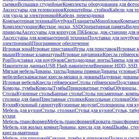
съемки
Вспышки студийные
Комплекты оборудования для фото
Аксессуары для телевизоров
Кронштейны, стойки
Кабели для т
для ухода за электроникой
Кабели, переходники
Компьютерная техника
Ноутбуки
Планшеты
Моноблоки
Компью
Комплектующие
Жесткие диски, SSD
Оперативная память
Видео
приводы
Аксессуары для корпусов ПК
Боксы, док-станции для 
Аксессуары для компьютерной техники
Подставки для ноутбук
электроникой
Программное обеспечение
Игровая зона
Игровые приставки
Игры для приставок
Игровые 
мыши
Игровые клавиатуры
Игровые наушники
Кресла геймерск
Pop
Подставки для ноутбуков
Светодиодные ленты
Лампы для м
Накопители данных
USB Flash накопители
Внешние HDD, SSD 
Мягкая мебель
Диваны, тахты
Диваны прямые
Диваны угловые
Д
мебели
Бескаркасные кресла-мешки и диваны
Надувные диваны
Игровая мебель
Кресла геймерские
Столы геймерские
Подставки
Комоды, тумбы
Комоды
Тумбы
Прикроватные тумбы
Обувницы, 
Столы
Кухонные столы
Барные столы
Столы письменные, комп
столики для бани
Приставные столики
Консольные столики
Обе
Кухня
Кухонный гарнитур
Кухонные модули
Столешницы для к
Мебель для кухни
Столы, столики
Стулья для кухни
Стулья, таб
кухни
Мебель-трансформер
Мебель-трансформер
Кровати-трансформе
Мебель для жилых комнат
Диваны, кресла для дома
Шкафы, стен
кресла-маятники
Мебель для прихожей
Секции, тумбы в прихожую
Полки и сист