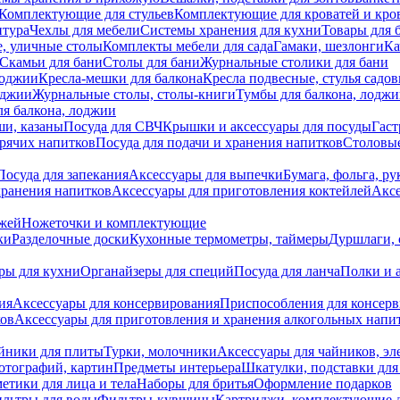
Комплектующие для стульев
Комплектующие для кроватей и кро
итура
Чехлы для мебели
Системы хранения для кухни
Товары для 
, уличные столы
Комплекты мебели для сада
Гамаки, шезлонги
Ка
Скамьи для бани
Столы для бани
Журнальные столики для бани
лоджии
Кресла-мешки для балкона
Кресла подвесные, стулья садо
оджии
Журнальные столы, столы-книги
Тумбы для балкона, лодж
я балкона, лоджии
ши, казаны
Посуда для СВЧ
Крышки и аксессуары для посуды
Гаст
орячих напитков
Посуда для подачи и хранения напитков
Столовы
Посуда для запекания
Аксессуары для выпечки
Бумага, фольга, р
хранения напитков
Аксессуары для приготовления коктейлей
Аксе
ожей
Ножеточки и комплектующие
ки
Разделочные доски
Кухонные термометры, таймеры
Дуршлаги, 
ры для кухни
Органайзеры для специй
Посуда для ланча
Полки и 
ия
Аксессуары для консервирования
Приспособления для консер
ков
Аксессуары для приготовления и хранения алкогольных напи
йники для плиты
Турки, молочники
Аксессуары для чайников, э
отографий, картин
Предметы интерьера
Шкатулки, подставки дл
етики для лица и тела
Наборы для бритья
Оформление подарков
льтры для воды
Фильтры-кувшины
Картриджи, комплектующие д