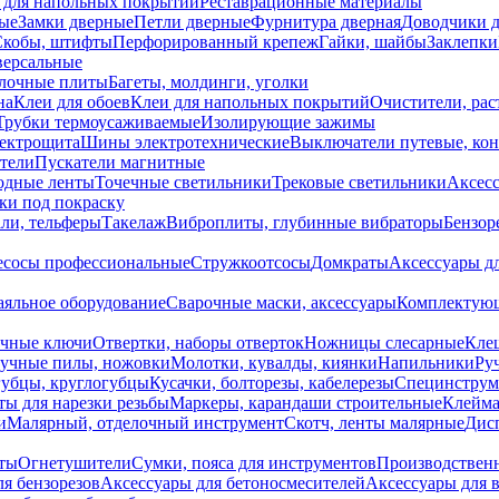
 для напольных покрытий
Реставрационные материалы
ые
Замки дверные
Петли дверные
Фурнитура дверная
Доводчики 
Скобы, штифты
Перфорированный крепеж
Гайки, шайбы
Заклепки
ерсальные
лочные плиты
Багеты, молдинги, уголки
на
Клеи для обоев
Клеи для напольных покрытий
Очистители, рас
Трубки термоусаживаемые
Изолирующие зажимы
лектрощита
Шины электротехнические
Выключатели путевые, ко
атели
Пускатели магнитные
одные ленты
Точечные светильники
Трековые светильники
Аксесс
и под покраску
ли, тельферы
Такелаж
Виброплиты, глубинные вибраторы
Бензор
сосы профессиональные
Стружкоотсосы
Домкраты
Аксессуары д
аяльное оборудование
Сварочные маски, аксессуары
Комплектующ
ечные ключи
Отвертки, наборы отверток
Ножницы слесарные
Кле
учные пилы, ножовки
Молотки, кувалды, киянки
Напильники
Ру
убцы, круглогубцы
Кусачки, болторезы, кабелерезы
Специнструм
ы для нарезки резьбы
Маркеры, карандаши строительные
Клейма
и
Малярный, отделочный инструмент
Скотч, ленты малярные
Дисп
иты
Огнетушители
Сумки, пояса для инструментов
Производствен
я бензорезов
Аксессуары для бетоносмесителей
Аксессуары для 