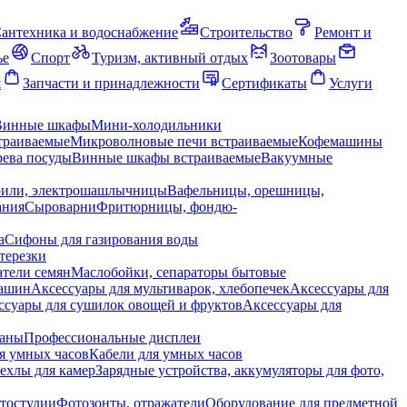
антехника и водоснабжение
Строительство
Ремонт и
ье
Спорт
Туризм, активный отдых
Зоотовары
я
Запчасти и принадлежности
Сертификаты
Услуги
Винные шкафы
Мини-холодильники
траиваемые
Микроволновые печи встраиваемые
Кофемашины
ева посуды
Винные шкафы встраиваемые
Вакуумные
рили, электрошашлычницы
Вафельницы, орешницы,
ания
Сыроварни
Фритюрницы, фондю-
а
Сифоны для газирования воды
терезки
тели семян
Маслобойки, сепараторы бытовые
машин
Аксессуары для мультиварок, хлебопечек
Аксессуары для
ссуары для сушилок овощей и фруктов
Аксессуары для
раны
Профессиональные дисплеи
я умных часов
Кабели для умных часов
ехлы для камер
Зарядные устройства, аккумуляторы для фото,
тостудии
Фотозонты, отражатели
Оборудование для предметной