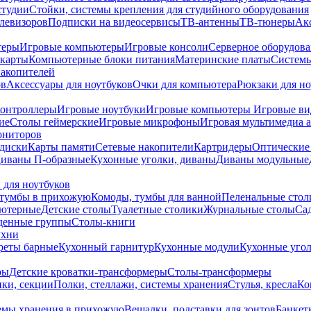
студии
Стойки, системы крепления для студийного оборудования
елевизоров
Подписки на видеосервисы
ТВ-антенны
ТВ-тюнеры
Ак
теры
Игровые компьютеры
Игровые консоли
Серверное оборудов
карты
Компьютерные блоки питания
Материнские платы
Системы
накопителей
ов
Аксессуары для ноутбуков
Очки для компьютера
Рюкзаки для но
контроллеры
Игровые ноутбуки
Игровые компьютеры
Игровые ви
ие
Столы геймерские
Игровые микрофоны
Игровая мультимедиа 
ониторов
диски
Карты памяти
Сетевые накопители
Картридеры
Оптические
иваны П-образные
Кухонные уголки, диваны
Диваны модульные
 для ноутбуков
тумбы в прихожую
Комоды, тумбы для ванной
Пеленальные стол
ьютерные
Детские столы
Туалетные столики
Журнальные столы
Са
денные группы
Столы-книги
ухни
уреты барные
Кухонный гарнитур
Кухонные модули
Кухонные угол
ры
Детские кроватки-трансформеры
Столы-трансформеры
ки, секции
Полки, стеллажи, системы хранения
Стулья, кресла
Ко
емы хранения в прихожую
Вешалки, подставки для зонтов
Банкет