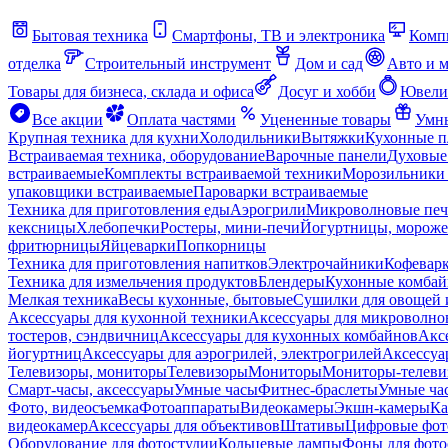
Бытовая техника
Смартфоны, ТВ и электроника
Комп
отделка
Строительный инструмент
Дом и сад
Авто и 
Товары для бизнеса, склада и офиса
Досуг и хобби
Ювели
Все акции
Оплата частями
Уцененные товары
Умны
Крупная техника для кухни
Холодильники
Вытяжки
Кухонные 
Встраиваемая техника, оборудование
Варочные панели
Духовые
встраиваемые
Комплекты встраиваемой техники
Морозильники 
упаковщики встраиваемые
Пароварки встраиваемые
Техника для приготовления еды
Аэрогрили
Микроволновые пе
кексницы
Хлебопечки
Ростеры, мини-печи
Йогуртницы, морож
фритюрницы
Яйцеварки
Попкорницы
Техника для приготовления напитков
Электрочайники
Кофевар
Техника для измельчения продуктов
Блендеры
Кухонные комбай
Мелкая техника
Весы кухонные, бытовые
Сушилки для овощей 
Аксессуары для кухонной техники
Аксессуары для микроволно
тостеров, сэндвичниц
Аксессуары для кухонных комбайнов
Акс
йогуртниц
Аксессуары для аэрогрилей, электрогрилей
Аксессуа
Телевизоры, мониторы
Телевизоры
Мониторы
Мониторы-телеви
Смарт-часы, аксессуары
Умные часы
Фитнес-браслеты
Умные ча
Фото, видеосъемка
Фотоаппараты
Видеокамеры
Экшн-камеры
Ка
видеокамер
Аксессуары для объективов
Штативы
Цифровые фот
Оборудование для фотостудии
Кольцевые лампы
Фоны для фото