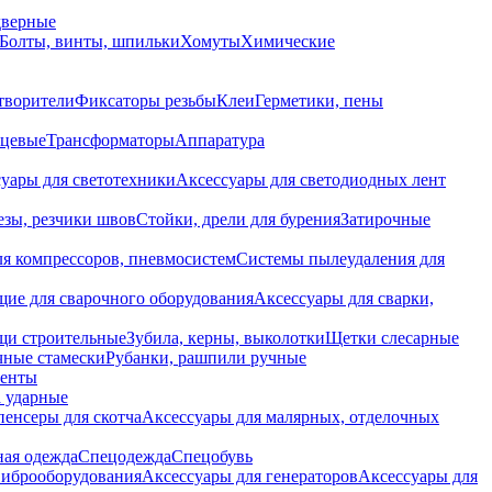
дверные
Болты, винты, шпильки
Хомуты
Химические
творители
Фиксаторы резьбы
Клеи
Герметики, пены
нцевые
Трансформаторы
Аппаратура
уары для светотехники
Аксессуары для светодиодных лент
езы, резчики швов
Стойки, дрели для бурения
Затирочные
ля компрессоров, пневмосистем
Системы пылеудаления для
ие для сварочного оборудования
Аксессуары для сварки,
щи строительные
Зубила, керны, выколотки
Щетки слесарные
чные стамески
Рубанки, рашпили ручные
енты
 ударные
енсеры для скотча
Аксессуары для малярных, отделочных
ная одежда
Спецодежда
Спецобувь
виброоборудования
Аксессуары для генераторов
Аксессуары для