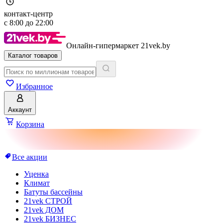
контакт-центр
с
8:00
до
22:00
Онлайн-гипермаркет 21vek.by
Каталог товаров
Избранное
Аккаунт
Корзина
Все акции
Уценка
Климат
Батуты бассейны
21vek СТРОЙ
21vek ДОМ
21vek БИЗНЕС