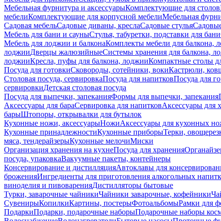
Мебельная фурнитура и аксессуары
Комплектующие для столов
мебели
Комплектующие для корпусной мебели
Мебельная фурн
Садовая мебель
Садовые диваны, кресла
Садовые стулья
Садовые
Мебель для бани и сауны
Стулья, табуретки, подставки для бани
Мебель для лоджии и балкона
Комплекты мебели для балкона, 
лоджии
Дверцы жалюзийные
Системы хранения для балкона, л
лоджии
Кресла, пуфы для балкона, лоджии
Компактные столы дл
Посуда для готовки
Сковороды, сотейники, воки
Кастрюли, ков
Столовая посуда, сервировка
Посуда для напитков
Посуда для г
сервировки
Детская столовая посуда
Посуда для выпечки, запекания
Формы для выпечки, запекания
Аксессуары для бара
Сервировка для напитков
Аксессуары для 
бары
Штопоры, открывалки для бутылок
Кухонные ножи, аксессуары
Ножи
Аксессуары для кухонных н
Кухонные принадлежности
Кухонные приборы
Терки, овощерез
мяса, тендерайзеры
Кухонные мелочи
Миски
Организация хранения на кухне
Посуда для хранения
Органайзе
посуда, упаковка
Вакуумные пакеты, контейнеры
Консервирование и дистилляция
Автоклавы для консервирован
брожения
Ингредиенты для приготовления алкогольных напит
виноделия и пивоварения
Дистилляторы бытовые
Турки, заварочные чайники
Чайники заварочные, кофейники
Ча
Сувениры
Копилки
Картины, постеры
Фотоальбомы
Рамки для ф
Подарки
Подарки, подарочные наборы
Подарочные наборы косм
Водоснабжение
Водонагреватели
Бытовые насосы
Проточные фи