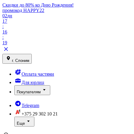
Скидки до 80% ко Дню Рождения!
промокод HAPPY22
02
дн
17
:
16
:
19
г. Слоним
Оплата частями
Для юрлиц
Покупателям
Telegram
+375 29
302 10 21
Еще