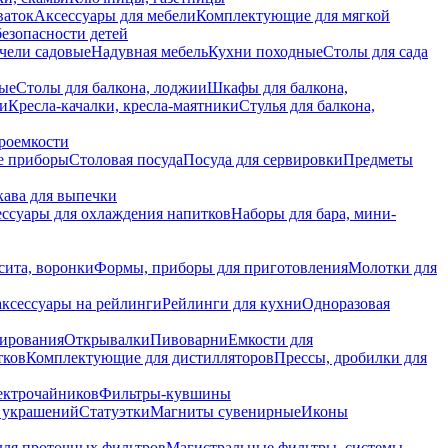
ваток
Аксессуары для мебели
Комплектующие для мягкой
безопасности детей
чели садовые
Надувная мебель
Кухни походные
Столы для сада
вые
Столы для балкона, лоджии
Шкафы для балкона,
ии
Кресла-качалки, кресла-маятники
Стулья для балкона,
роемкости
е приборы
Столовая посуда
Посуда для сервировки
Предметы
укава для выпечки
ссуары для охлаждения напитков
Наборы для бара, мини-
сита, воронки
Формы, приборы для приготовления
Молотки для
аксессуары на рейлинги
Рейлинги для кухни
Одноразовая
вирования
Открывалки
Пивоварни
Емкости для
тков
Комплектующие для дистилляторов
Прессы, дробилки для
лектрочайников
Фильтры-кувшины
я украшений
Статуэтки
Магниты сувенирные
Иконы
ля проточных фильтров
Магистральные фильтры, системы