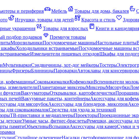
ьютеры и периферия
Мебель
Товары для дома, бакалея
С
мото
Игрушки, товары для детей
Красота и стиль
Здоров
рные украшения
Товары для взрослых
Книги и канцеляри
й подбор подарков
Премиум товары
плиты
Морозильники
Посудомоечные машины
Настольные плиты
 шкафы
Холодильники встраиваемые
Посудомоечные машины вс
встраиваемые
Измельчители пищевых отходов
Шкафы для подогр
чи
Мультиварки
Сэндвичницы, хот-дог мейкеры
Тостеры
Электрог
еницы
Фризеры
Блинницы
Пароварки
Автоклавы для консервиров
ки, кофемашины
Соковыжималки
Кофемолки
Вспениватели молок
ны, измельчители
Планетарные миксеры
Миксеры
Мясорубки
Лом
и фруктов
Вакууматоры
Открывалки, картофелечистки
Проращива
вых печей
Вакуумные пакеты, контейнеры
Аксессуары для кофе
ессуары для мясорубок
Аксессуары для блендеров, миксеров
Аксе
ры для соковыжималок
Средства для ухода за техникой
зоры
ТВ-приставки и медиаплееры
Проекторы
Проекционные эк
сы детские
Умные часы, фитнес-браслеты
Ремешки, аксессуары дл
рты памяти
Объективы
Вспышки
Аксессуары для камер
Сумки и ч
орамки
студии
Студийное освещение
Насадки светоформирующие для фо