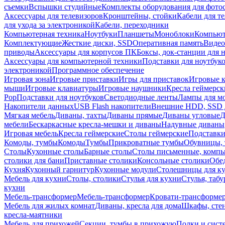
съемки
Вспышки студийные
Комплекты оборудования для фото
Аксессуары для телевизоров
Кронштейны, стойки
Кабели для т
для ухода за электроникой
Кабели, переходники
Компьютерная техника
Ноутбуки
Планшеты
Моноблоки
Компью
Комплектующие
Жесткие диски, SSD
Оперативная память
Видео
приводы
Аксессуары для корпусов ПК
Боксы, док-станции для 
Аксессуары для компьютерной техники
Подставки для ноутбук
электроникой
Программное обеспечение
Игровая зона
Игровые приставки
Игры для приставок
Игровые 
мыши
Игровые клавиатуры
Игровые наушники
Кресла геймерск
Pop
Подставки для ноутбуков
Светодиодные ленты
Лампы для м
Накопители данных
USB Flash накопители
Внешние HDD, SSD 
Мягкая мебель
Диваны, тахты
Диваны прямые
Диваны угловые
Д
мебели
Бескаркасные кресла-мешки и диваны
Надувные диваны
Игровая мебель
Кресла геймерские
Столы геймерские
Подставки
Комоды, тумбы
Комоды
Тумбы
Прикроватные тумбы
Обувницы, 
Столы
Кухонные столы
Барные столы
Столы письменные, комп
столики для бани
Приставные столики
Консольные столики
Обе
Кухня
Кухонный гарнитур
Кухонные модули
Столешницы для к
Мебель для кухни
Столы, столики
Стулья для кухни
Стулья, таб
кухни
Мебель-трансформер
Мебель-трансформер
Кровати-трансформе
Мебель для жилых комнат
Диваны, кресла для дома
Шкафы, стен
кресла-маятники
Мебель для прихожей
Секции, тумбы в прихожую
Полки и сист