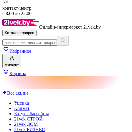
контакт-центр
с
8:00
до
22:00
Онлайн-гипермаркет 21vek.by
Каталог товаров
Избранное
Аккаунт
Корзина
Все акции
Уценка
Климат
Батуты бассейны
21vek СТРОЙ
21vek ДОМ
21vek БИЗНЕС