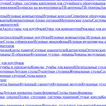
студии
Стойки, системы крепления для студийного оборудования
елевизоров
Подписки на видеосервисы
ТВ-антенны
ТВ-тюнеры
Ак
теры
Игровые компьютеры
Игровые консоли
Серверное оборудов
карты
Компьютерные блоки питания
Материнские платы
Системы
накопителей
ов
Аксессуары для ноутбуков
Очки для компьютера
Рюкзаки для но
контроллеры
Игровые ноутбуки
Игровые компьютеры
Игровые ви
ие
Столы геймерские
Игровые микрофоны
Игровая мультимедиа 
ониторов
диски
Карты памяти
Сетевые накопители
Картридеры
Оптические
иваны П-образные
Кухонные уголки, диваны
Диваны модульные
 для ноутбуков
тумбы в прихожую
Комоды, тумбы для ванной
Пеленальные стол
ьютерные
Детские столы
Туалетные столики
Журнальные столы
Са
денные группы
Столы-книги
ухни
уреты барные
Кухонный гарнитур
Кухонные модули
Кухонные угол
ры
Детские кроватки-трансформеры
Столы-трансформеры
ки, секции
Полки, стеллажи, системы хранения
Стулья, кресла
Ко
емы хранения в прихожую
Вешалки, подставки для зонтов
Банкет