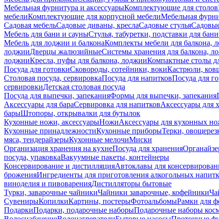
Мебельная фурнитура и аксессуары
Комплектующие для столов
мебели
Комплектующие для корпусной мебели
Мебельная фурн
Садовая мебель
Садовые диваны, кресла
Садовые стулья
Садовые
Мебель для бани и сауны
Стулья, табуретки, подставки для бани
Мебель для лоджии и балкона
Комплекты мебели для балкона, 
лоджии
Дверцы жалюзийные
Системы хранения для балкона, л
лоджии
Кресла, пуфы для балкона, лоджии
Компактные столы дл
Посуда для готовки
Сковороды, сотейники, воки
Кастрюли, ков
Столовая посуда, сервировка
Посуда для напитков
Посуда для г
сервировки
Детская столовая посуда
Посуда для выпечки, запекания
Формы для выпечки, запекания
Аксессуары для бара
Сервировка для напитков
Аксессуары для 
бары
Штопоры, открывалки для бутылок
Кухонные ножи, аксессуары
Ножи
Аксессуары для кухонных н
Кухонные принадлежности
Кухонные приборы
Терки, овощерез
мяса, тендерайзеры
Кухонные мелочи
Миски
Организация хранения на кухне
Посуда для хранения
Органайзе
посуда, упаковка
Вакуумные пакеты, контейнеры
Консервирование и дистилляция
Автоклавы для консервирован
брожения
Ингредиенты для приготовления алкогольных напит
виноделия и пивоварения
Дистилляторы бытовые
Турки, заварочные чайники
Чайники заварочные, кофейники
Ча
Сувениры
Копилки
Картины, постеры
Фотоальбомы
Рамки для ф
Подарки
Подарки, подарочные наборы
Подарочные наборы косм
Водоснабжение
Водонагреватели
Бытовые насосы
Проточные фи