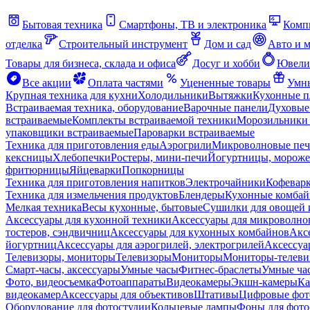
Бытовая техника
Смартфоны, ТВ и электроника
Комп
отделка
Строительный инструмент
Дом и сад
Авто и 
Товары для бизнеса, склада и офиса
Досуг и хобби
Ювели
Все акции
Оплата частями
Уцененные товары
Умны
Крупная техника для кухни
Холодильники
Вытяжки
Кухонные 
Встраиваемая техника, оборудование
Варочные панели
Духовые
встраиваемые
Комплекты встраиваемой техники
Морозильники 
упаковщики встраиваемые
Пароварки встраиваемые
Техника для приготовления еды
Аэрогрили
Микроволновые пе
кексницы
Хлебопечки
Ростеры, мини-печи
Йогуртницы, морож
фритюрницы
Яйцеварки
Попкорницы
Техника для приготовления напитков
Электрочайники
Кофевар
Техника для измельчения продуктов
Блендеры
Кухонные комбай
Мелкая техника
Весы кухонные, бытовые
Сушилки для овощей 
Аксессуары для кухонной техники
Аксессуары для микроволно
тостеров, сэндвичниц
Аксессуары для кухонных комбайнов
Акс
йогуртниц
Аксессуары для аэрогрилей, электрогрилей
Аксессуа
Телевизоры, мониторы
Телевизоры
Мониторы
Мониторы-телеви
Смарт-часы, аксессуары
Умные часы
Фитнес-браслеты
Умные ча
Фото, видеосъемка
Фотоаппараты
Видеокамеры
Экшн-камеры
Ка
видеокамер
Аксессуары для объективов
Штативы
Цифровые фот
Оборудование для фотостудии
Кольцевые лампы
Фоны для фото