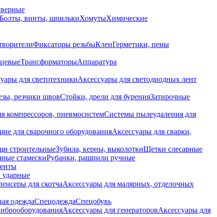
дверные
Болты, винты, шпильки
Хомуты
Химические
творители
Фиксаторы резьбы
Клеи
Герметики, пены
нцевые
Трансформаторы
Аппаратура
уары для светотехники
Аксессуары для светодиодных лент
езы, резчики швов
Стойки, дрели для бурения
Затирочные
ля компрессоров, пневмосистем
Системы пылеудаления для
ие для сварочного оборудования
Аксессуары для сварки,
щи строительные
Зубила, керны, выколотки
Щетки слесарные
чные стамески
Рубанки, рашпили ручные
енты
 ударные
енсеры для скотча
Аксессуары для малярных, отделочных
ная одежда
Спецодежда
Спецобувь
виброоборудования
Аксессуары для генераторов
Аксессуары для