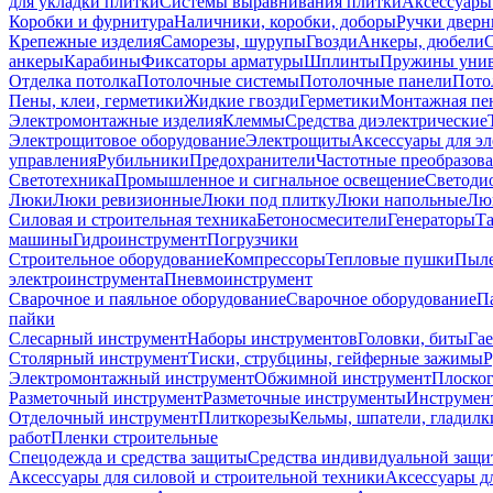
для укладки плитки
Системы выравнивания плитки
Аксессуары
Коробки и фурнитура
Наличники, коробки, доборы
Ручки дверн
Крепежные изделия
Саморезы, шурупы
Гвозди
Анкеры, дюбели
анкеры
Карабины
Фиксаторы арматуры
Шплинты
Пружины унив
Отделка потолка
Потолочные системы
Потолочные панели
Пото
Пены, клеи, герметики
Жидкие гвозди
Герметики
Монтажная пе
Электромонтажные изделия
Клеммы
Средства диэлектрические
Электрощитовое оборудование
Электрощиты
Аксессуары для э
управления
Рубильники
Предохранители
Частотные преобразов
Светотехника
Промышленное и сигнальное освещение
Светоди
Люки
Люки ревизионные
Люки под плитку
Люки напольные
Люк
Силовая и строительная техника
Бетоносмесители
Генераторы
Та
машины
Гидроинструмент
Погрузчики
Строительное оборудование
Компрессоры
Тепловые пушки
Пыле
электроинструмента
Пневмоинструмент
Сварочное и паяльное оборудование
Сварочное оборудование
П
пайки
Слесарный инструмент
Наборы инструментов
Головки, биты
Га
Столярный инструмент
Тиски, струбцины, гейферные зажимы
Р
Электромонтажный инструмент
Обжимной инструмент
Плоског
Разметочный инструмент
Разметочные инструменты
Инструмент
Отделочный инструмент
Плиткорезы
Кельмы, шпатели, гладилк
работ
Пленки строительные
Спецодежда и средства защиты
Средства индивидуальной защ
Аксессуары для силовой и строительной техники
Аксессуары дл