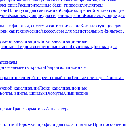
иленовые
Расширительные баки, гидроаккумуляторы
ванн
Плинтусы для сантехники
Сифоны, трапы
Комплектующие
уров
Комплектующие для сифонов, трапов
Комплектующие для
ьные фильтры, системы сантехнические
Комплектующие для
юки сантехнические
Аксессуары для магистральных фильтров,
ружной канализации
Люки канализационные
 составы
Гидроизоляционные смеси
Грунтовки
Добавки для
атериалы
рные элементы кровли
Гидроизоляционные
оры отопления, батареи
Теплый пол
Теплые плинтусы
Системы
ружной канализации
Люки канализационные
Болты, винты, шпильки
Хомуты
Химические
нцевые
Трансформаторы
Аппаратура
я плитки
Порожки, профили для пола и плитки
Приспособления