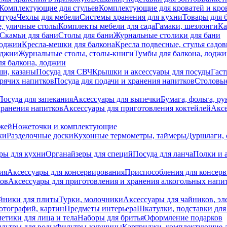
Комплектующие для стульев
Комплектующие для кроватей и кро
итура
Чехлы для мебели
Системы хранения для кухни
Товары для 
, уличные столы
Комплекты мебели для сада
Гамаки, шезлонги
Ка
Скамьи для бани
Столы для бани
Журнальные столики для бани
лоджии
Кресла-мешки для балкона
Кресла подвесные, стулья садо
оджии
Журнальные столы, столы-книги
Тумбы для балкона, лодж
я балкона, лоджии
ши, казаны
Посуда для СВЧ
Крышки и аксессуары для посуды
Гаст
орячих напитков
Посуда для подачи и хранения напитков
Столовы
Посуда для запекания
Аксессуары для выпечки
Бумага, фольга, р
хранения напитков
Аксессуары для приготовления коктейлей
Аксе
ожей
Ножеточки и комплектующие
ки
Разделочные доски
Кухонные термометры, таймеры
Дуршлаги, 
ры для кухни
Органайзеры для специй
Посуда для ланча
Полки и 
ия
Аксессуары для консервирования
Приспособления для консер
ков
Аксессуары для приготовления и хранения алкогольных напи
йники для плиты
Турки, молочники
Аксессуары для чайников, э
отографий, картин
Предметы интерьера
Шкатулки, подставки дл
етики для лица и тела
Наборы для бритья
Оформление подарков
льтры для воды
Фильтры-кувшины
Картриджи, комплектующие д