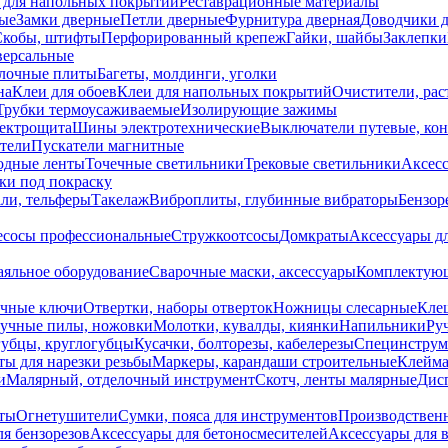
 для напольных покрытий
Реставрационные материалы
ые
Замки дверные
Петли дверные
Фурнитура дверная
Доводчики 
Скобы, штифты
Перфорированный крепеж
Гайки, шайбы
Заклепки
ерсальные
лочные плиты
Багеты, молдинги, уголки
на
Клеи для обоев
Клеи для напольных покрытий
Очистители, рас
Трубки термоусаживаемые
Изолирующие зажимы
лектрощита
Шины электротехнические
Выключатели путевые, ко
атели
Пускатели магнитные
одные ленты
Точечные светильники
Трековые светильники
Аксесс
и под покраску
ли, тельферы
Такелаж
Виброплиты, глубинные вибраторы
Бензор
сосы профессиональные
Стружкоотсосы
Домкраты
Аксессуары д
аяльное оборудование
Сварочные маски, аксессуары
Комплектующ
ечные ключи
Отвертки, наборы отверток
Ножницы слесарные
Кле
учные пилы, ножовки
Молотки, кувалды, киянки
Напильники
Ру
убцы, круглогубцы
Кусачки, болторезы, кабелерезы
Специнструм
ы для нарезки резьбы
Маркеры, карандаши строительные
Клейма
и
Малярный, отделочный инструмент
Скотч, ленты малярные
Дисп
иты
Огнетушители
Сумки, пояса для инструментов
Производствен
я бензорезов
Аксессуары для бетоносмесителей
Аксессуары для 