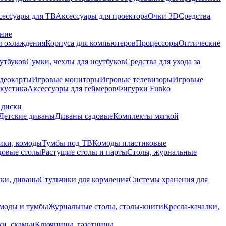
сессуары для ТВ
Аксессуары для проектора
Очки 3D
Средства
ание
 охлаждения
Корпуса для компьютеров
Процессоры
Оптические
утбуков
Сумки, чехлы для ноутбуков
Средства для ухода за
деокарты
Игровые мониторы
Игровые телевизоры
Игровые
акустика
Аксессуары для геймеров
Фигурки Funko
 диски
Детские диваны
Диваны садовые
Комплекты мягкой
ики, комоды
Тумбы под ТВ
Комоды пластиковые
довые столы
Растущие столы и парты
Столы, журнальные
ки, диваны
Стульчики для кормления
Системы хранения для
моды и тумбы
Журнальные столы, столы-книги
Кресла-качалки,
ки, скамьи
Ключницы, газетницы