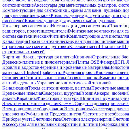
сантехнические
Аксессуары для магистральных фильтров, сист
Комплектующие для сантехники
Экраны для ванн, душевых по
для умывальников, моек
Комплектующие для унитазов, писсуар
смесителей
Комплектующие для душевых кабин, уголков
Инженерная сантехника
Инсталляции для сантехники
Полотенц
радиаторов, полотенцесушителей
Монтажные комплекты для с
систем сантехнических
Фитинги
Комплектующие для инсталля
Канализация
Тросы сантехнические, вантузы
Прочистные маши
Строительные смеси и грунтовки
Клеевые смеси
Шпатлевки
Шту
строительных смесей
Кирпичи, блоки, тротуарная плитка
Кирпичи
Строительные бло
Древесно-плитные и пиломатериалы
Плиты OSB
Фанера
ДСП, 
Кровля и водосток
Черепица и кровельные материалы
Водосточ
материалы
Шифер
Профнастил
Рулонная кровля
Кровельная вен
Отопление
Отопительные котлы
Газовые колонки
Камины, печи
антиобледенения
Управление климатической техникой
Канализация
Тросы сантехнические, вантузы
Прочистные маши
Крепежные изделия
Саморезы, шурупы
Гвозди
Анкеры, дюбели
анкеры
Карабины
Фиксаторы арматуры
Шплинты
Пружины унив
Электромонтажные изделия
Клеммы
Средства диэлектрические
Электрощитовое оборудование
Электрощиты
Аксессуары для э
управления
Рубильники
Предохранители
Частотные преобразов
Приборы учета
Счетчики газа
Счетчики электроэнергии
Счетчи
Аксессуары для напольных покрытий и плитки
Подложка
Плинт