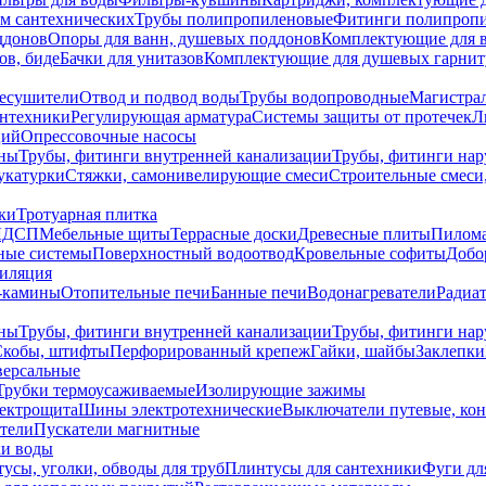
ем сантехнических
Трубы полипропиленовые
Фитинги полипроп
ддонов
Опоры для ванн, душевых поддонов
Комплектующие для 
ов, биде
Бачки для унитазов
Комплектующие для душевых гарнит
есушители
Отвод и подвод воды
Трубы водопроводные
Магистрал
антехники
Регулирующая арматура
Системы защиты от протечек
Л
ций
Опрессовочные насосы
ны
Трубы, фитинги внутренней канализации
Трубы, фитинги на
катурки
Стяжки, самонивелирующие смеси
Строительные смеси,
ки
Тротуарная плитка
ЛДСП
Мебельные щиты
Террасные доски
Древесные плиты
Пилом
ные системы
Поверхностный водоотвод
Кровельные софиты
Добо
тиляция
-камины
Отопительные печи
Банные печи
Водонагреватели
Радиат
ны
Трубы, фитинги внутренней канализации
Трубы, фитинги на
Скобы, штифты
Перфорированный крепеж
Гайки, шайбы
Заклепки
ерсальные
Трубки термоусаживаемые
Изолирующие зажимы
лектрощита
Шины электротехнические
Выключатели путевые, ко
атели
Пускатели магнитные
ки воды
усы, уголки, обводы для труб
Плинтусы для сантехники
Фуги дл