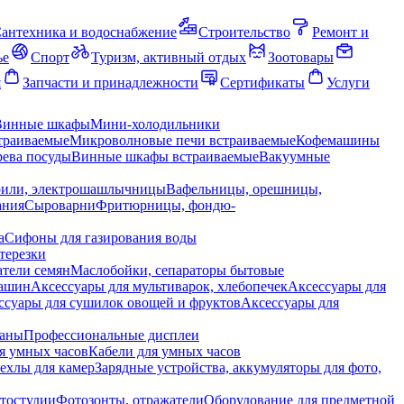
антехника и водоснабжение
Строительство
Ремонт и
ье
Спорт
Туризм, активный отдых
Зоотовары
я
Запчасти и принадлежности
Сертификаты
Услуги
Винные шкафы
Мини-холодильники
траиваемые
Микроволновые печи встраиваемые
Кофемашины
ева посуды
Винные шкафы встраиваемые
Вакуумные
рили, электрошашлычницы
Вафельницы, орешницы,
ания
Сыроварни
Фритюрницы, фондю-
а
Сифоны для газирования воды
терезки
тели семян
Маслобойки, сепараторы бытовые
машин
Аксессуары для мультиварок, хлебопечек
Аксессуары для
ссуары для сушилок овощей и фруктов
Аксессуары для
раны
Профессиональные дисплеи
я умных часов
Кабели для умных часов
ехлы для камер
Зарядные устройства, аккумуляторы для фото,
тостудии
Фотозонты, отражатели
Оборудование для предметной