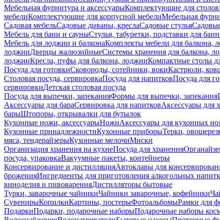
Мебельная фурнитура и аксессуары
Комплектующие для столов
мебели
Комплектующие для корпусной мебели
Мебельная фурн
Садовая мебель
Садовые диваны, кресла
Садовые стулья
Садовые
Мебель для бани и сауны
Стулья, табуретки, подставки для бани
Мебель для лоджии и балкона
Комплекты мебели для балкона, 
лоджии
Дверцы жалюзийные
Системы хранения для балкона, л
лоджии
Кресла, пуфы для балкона, лоджии
Компактные столы дл
Посуда для готовки
Сковороды, сотейники, воки
Кастрюли, ков
Столовая посуда, сервировка
Посуда для напитков
Посуда для г
сервировки
Детская столовая посуда
Посуда для выпечки, запекания
Формы для выпечки, запекания
Аксессуары для бара
Сервировка для напитков
Аксессуары для 
бары
Штопоры, открывалки для бутылок
Кухонные ножи, аксессуары
Ножи
Аксессуары для кухонных н
Кухонные принадлежности
Кухонные приборы
Терки, овощерез
мяса, тендерайзеры
Кухонные мелочи
Миски
Организация хранения на кухне
Посуда для хранения
Органайзе
посуда, упаковка
Вакуумные пакеты, контейнеры
Консервирование и дистилляция
Автоклавы для консервирован
брожения
Ингредиенты для приготовления алкогольных напит
виноделия и пивоварения
Дистилляторы бытовые
Турки, заварочные чайники
Чайники заварочные, кофейники
Ча
Сувениры
Копилки
Картины, постеры
Фотоальбомы
Рамки для ф
Подарки
Подарки, подарочные наборы
Подарочные наборы косм
Водоснабжение
Водонагреватели
Бытовые насосы
Проточные фи