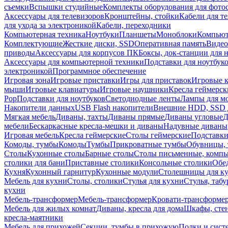
съемки
Вспышки студийные
Комплекты оборудования для фото
Аксессуары для телевизоров
Кронштейны, стойки
Кабели для т
для ухода за электроникой
Кабели, переходники
Компьютерная техника
Ноутбуки
Планшеты
Моноблоки
Компью
Комплектующие
Жесткие диски, SSD
Оперативная память
Видео
приводы
Аксессуары для корпусов ПК
Боксы, док-станции для 
Аксессуары для компьютерной техники
Подставки для ноутбук
электроникой
Программное обеспечение
Игровая зона
Игровые приставки
Игры для приставок
Игровые 
мыши
Игровые клавиатуры
Игровые наушники
Кресла геймерск
Pop
Подставки для ноутбуков
Светодиодные ленты
Лампы для м
Накопители данных
USB Flash накопители
Внешние HDD, SSD 
Мягкая мебель
Диваны, тахты
Диваны прямые
Диваны угловые
Д
мебели
Бескаркасные кресла-мешки и диваны
Надувные диваны
Игровая мебель
Кресла геймерские
Столы геймерские
Подставки
Комоды, тумбы
Комоды
Тумбы
Прикроватные тумбы
Обувницы, 
Столы
Кухонные столы
Барные столы
Столы письменные, комп
столики для бани
Приставные столики
Консольные столики
Обе
Кухня
Кухонный гарнитур
Кухонные модули
Столешницы для к
Мебель для кухни
Столы, столики
Стулья для кухни
Стулья, таб
кухни
Мебель-трансформер
Мебель-трансформер
Кровати-трансформе
Мебель для жилых комнат
Диваны, кресла для дома
Шкафы, стен
кресла-маятники
Мебель для прихожей
Секции, тумбы в прихожую
Полки и сист