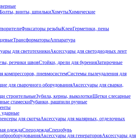
дверные
Болты, винты, шпильки
Хомуты
Химические
творители
Фиксаторы резьбы
Клеи
Герметики, пены
нцевые
Трансформаторы
Аппаратура
уары для светотехники
Аксессуары для светодиодных лент
езы, резчики швов
Стойки, дрели для бурения
Затирочные
ля компрессоров, пневмосистем
Системы пылеудаления для
ие для сварочного оборудования
Аксессуары для сварки,
щи строительные
Зубила, керны, выколотки
Щетки слесарные
чные стамески
Рубанки, рашпили ручные
енты
 ударные
енсеры для скотча
Аксессуары для малярных, отделочных
ная одежда
Спецодежда
Спецобувь
виброоборудования
Аксессуары для генераторов
Аксессуары для