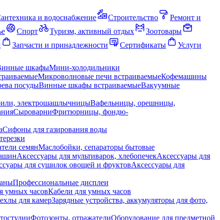
антехника и водоснабжение
Строительство
Ремонт и
ье
Спорт
Туризм, активный отдых
Зоотовары
я
Запчасти и принадлежности
Сертификаты
Услуги
Винные шкафы
Мини-холодильники
траиваемые
Микроволновые печи встраиваемые
Кофемашины
ева посуды
Винные шкафы встраиваемые
Вакуумные
рили, электрошашлычницы
Вафельницы, орешницы,
ания
Сыроварни
Фритюрницы, фондю-
а
Сифоны для газирования воды
терезки
тели семян
Маслобойки, сепараторы бытовые
машин
Аксессуары для мультиварок, хлебопечек
Аксессуары для
ссуары для сушилок овощей и фруктов
Аксессуары для
раны
Профессиональные дисплеи
я умных часов
Кабели для умных часов
ехлы для камер
Зарядные устройства, аккумуляторы для фото,
тостудии
Фотозонты, отражатели
Оборудование для предметной