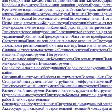
для укладки плитки
Системы выравнивания плитки
Аксессуары
Коробки и фурнитура
Наличники, коробки, доборы
Ручки дверн
Крепежные изделия
Саморезы, шурупы
Гвозди
Анкеры, дюбели
анкеры
Карабины
Фиксаторы арматуры
Шплинты
Пружины унив
Отделка потолка
Потолочные системы
Потолочные панели
Пото
Пены, клеи, герметики
Жидкие гвозди
Герметики
Монтажная пе
Электромонтажные изделия
Клеммы
Средства диэлектрические
Электрощитовое оборудование
Электрощиты
Аксессуары для э
управления
Рубильники
Предохранители
Частотные преобразов
Светотехника
Промышленное и сигнальное освещение
Светоди
Люки
Люки ревизионные
Люки под плитку
Люки напольные
Люк
Силовая и строительная техника
Бетоносмесители
Генераторы
Та
машины
Гидроинструмент
Погрузчики
Строительное оборудование
Компрессоры
Тепловые пушки
Пыле
электроинструмента
Пневмоинструмент
Сварочное и паяльное оборудование
Сварочное оборудование
П
пайки
Слесарный инструмент
Наборы инструментов
Головки, биты
Га
Столярный инструмент
Тиски, струбцины, гейферные зажимы
Р
Электромонтажный инструмент
Обжимной инструмент
Плоског
Разметочный инструмент
Разметочные инструменты
Инструмент
Отделочный инструмент
Плиткорезы
Кельмы, шпатели, гладилк
работ
Пленки строительные
Спецодежда и средства защиты
Средства индивидуальной защ
Аксессуары для силовой и строительной техники
Аксессуары дл