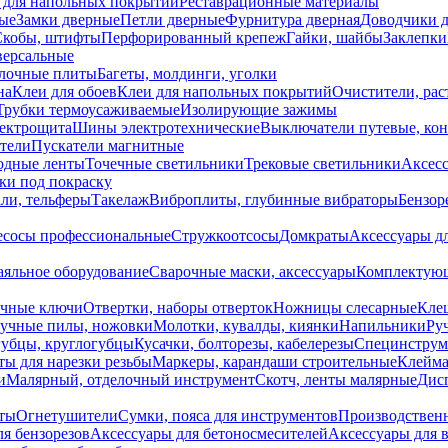
 для напольных покрытий
Реставрационные материалы
ые
Замки дверные
Петли дверные
Фурнитура дверная
Доводчики 
Скобы, штифты
Перфорированный крепеж
Гайки, шайбы
Заклепки
ерсальные
лочные плиты
Багеты, молдинги, уголки
на
Клеи для обоев
Клеи для напольных покрытий
Очистители, рас
Трубки термоусаживаемые
Изолирующие зажимы
лектрощита
Шины электротехнические
Выключатели путевые, ко
атели
Пускатели магнитные
одные ленты
Точечные светильники
Трековые светильники
Аксесс
и под покраску
ли, тельферы
Такелаж
Виброплиты, глубинные вибраторы
Бензор
сосы профессиональные
Стружкоотсосы
Домкраты
Аксессуары д
аяльное оборудование
Сварочные маски, аксессуары
Комплектующ
ечные ключи
Отвертки, наборы отверток
Ножницы слесарные
Кле
учные пилы, ножовки
Молотки, кувалды, киянки
Напильники
Ру
убцы, круглогубцы
Кусачки, болторезы, кабелерезы
Специнструм
ы для нарезки резьбы
Маркеры, карандаши строительные
Клейма
и
Малярный, отделочный инструмент
Скотч, ленты малярные
Дисп
иты
Огнетушители
Сумки, пояса для инструментов
Производствен
я бензорезов
Аксессуары для бетоносмесителей
Аксессуары для 