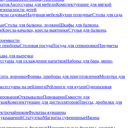
ваток
Аксессуары для мебели
Комплектующие для мягкой
безопасности детей
чели садовые
Надувная мебель
Кухни походные
Столы для сада
вые
Столы для балкона, лоджии
Шкафы для балкона,
ии
Кресла-качалки, кресла-маятники
Стулья для балкона,
роемкости
е приборы
Столовая посуда
Посуда для сервировки
Предметы
укава для выпечки
ссуары для охлаждения напитков
Наборы для бара, мини-
сита, воронки
Формы, приборы для приготовления
Молотки для
аксессуары на рейлинги
Рейлинги для кухни
Одноразовая
вирования
Открывалки
Пивоварни
Емкости для
тков
Комплектующие для дистилляторов
Прессы, дробилки для
лектрочайников
Фильтры-кувшины
я украшений
Статуэтки
Магниты сувенирные
Иконы
ля проточных фильтров
Магистральные фильтры, системы