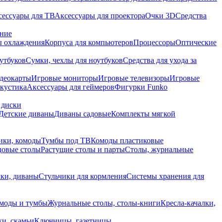
сессуары для ТВ
Аксессуары для проектора
Очки 3D
Средства
ание
 охлаждения
Корпуса для компьютеров
Процессоры
Оптические
утбуков
Сумки, чехлы для ноутбуков
Средства для ухода за
деокарты
Игровые мониторы
Игровые телевизоры
Игровые
акустика
Аксессуары для геймеров
Фигурки Funko
 диски
Детские диваны
Диваны садовые
Комплекты мягкой
ики, комоды
Тумбы под ТВ
Комоды пластиковые
довые столы
Растущие столы и парты
Столы, журнальные
ки, диваны
Стульчики для кормления
Системы хранения для
моды и тумбы
Журнальные столы, столы-книги
Кресла-качалки,
ки, скамьи
Ключницы, газетницы