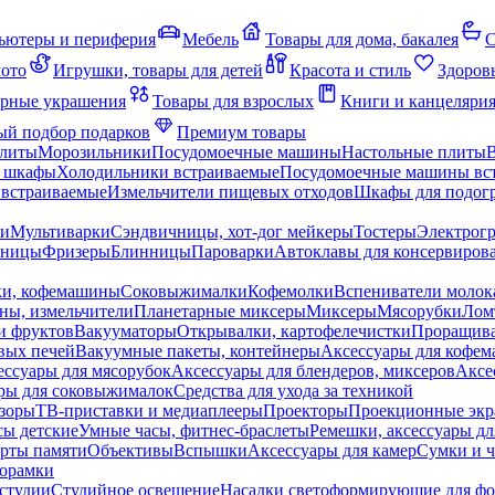
ьютеры и периферия
Мебель
Товары для дома, бакалея
С
мото
Игрушки, товары для детей
Красота и стиль
Здоров
рные украшения
Товары для взрослых
Книги и канцеляри
й подбор подарков
Премиум товары
плиты
Морозильники
Посудомоечные машины
Настольные плиты
 шкафы
Холодильники встраиваемые
Посудомоечные машины вс
встраиваемые
Измельчители пищевых отходов
Шкафы для подогр
чи
Мультиварки
Сэндвичницы, хот-дог мейкеры
Тостеры
Электрог
еницы
Фризеры
Блинницы
Пароварки
Автоклавы для консервиров
ки, кофемашины
Соковыжималки
Кофемолки
Вспениватели молок
ны, измельчители
Планетарные миксеры
Миксеры
Мясорубки
Лом
и фруктов
Вакууматоры
Открывалки, картофелечистки
Проращива
вых печей
Вакуумные пакеты, контейнеры
Аксессуары для кофе
ессуары для мясорубок
Аксессуары для блендеров, миксеров
Аксе
ры для соковыжималок
Средства для ухода за техникой
зоры
ТВ-приставки и медиаплееры
Проекторы
Проекционные эк
сы детские
Умные часы, фитнес-браслеты
Ремешки, аксессуары дл
рты памяти
Объективы
Вспышки
Аксессуары для камер
Сумки и ч
орамки
студии
Студийное освещение
Насадки светоформирующие для фо