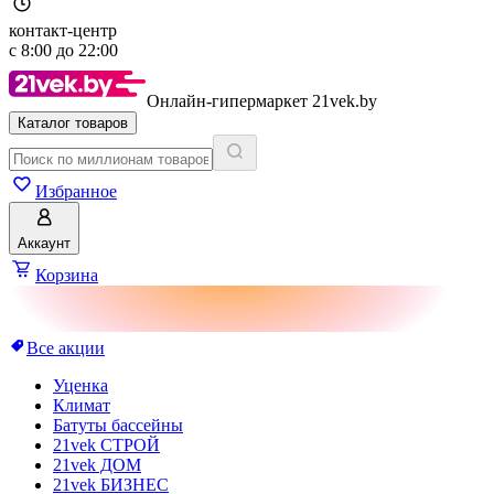
контакт-центр
с
8:00
до
22:00
Онлайн-гипермаркет 21vek.by
Каталог товаров
Избранное
Аккаунт
Корзина
Все акции
Уценка
Климат
Батуты бассейны
21vek СТРОЙ
21vek ДОМ
21vek БИЗНЕС