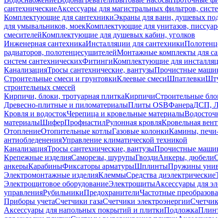
сантехнические
Аксессуары для магистральных фильтров, сист
Комплектующие для сантехники
Экраны для ванн, душевых по
для умывальников, моек
Комплектующие для унитазов, писсуар
смесителей
Комплектующие для душевых кабин, уголков
Инженерная сантехника
Инсталляции для сантехники
Полотенц
радиаторов, полотенцесушителей
Монтажные комплекты для с
систем сантехнических
Фитинги
Комплектующие для инсталля
Канализация
Тросы сантехнические, вантузы
Прочистные маши
Строительные смеси и грунтовки
Клеевые смеси
Шпатлевки
Шту
строительных смесей
Кирпичи, блоки, тротуарная плитка
Кирпичи
Строительные бло
Древесно-плитные и пиломатериалы
Плиты OSB
Фанера
ДСП, 
Кровля и водосток
Черепица и кровельные материалы
Водосточ
материалы
Шифер
Профнастил
Рулонная кровля
Кровельная вен
Отопление
Отопительные котлы
Газовые колонки
Камины, печи
антиобледенения
Управление климатической техникой
Канализация
Тросы сантехнические, вантузы
Прочистные маши
Крепежные изделия
Саморезы, шурупы
Гвозди
Анкеры, дюбели
анкеры
Карабины
Фиксаторы арматуры
Шплинты
Пружины унив
Электромонтажные изделия
Клеммы
Средства диэлектрические
Электрощитовое оборудование
Электрощиты
Аксессуары для э
управления
Рубильники
Предохранители
Частотные преобразов
Приборы учета
Счетчики газа
Счетчики электроэнергии
Счетчи
Аксессуары для напольных покрытий и плитки
Подложка
Плинт