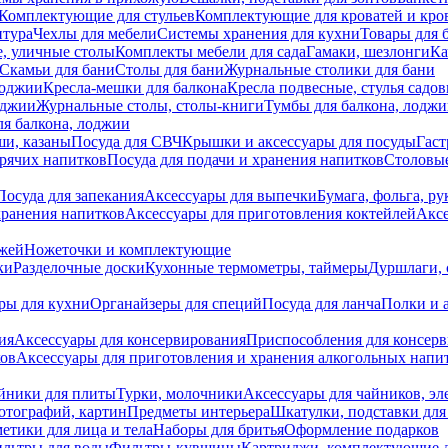
Комплектующие для стульев
Комплектующие для кроватей и кро
итура
Чехлы для мебели
Системы хранения для кухни
Товары для 
, уличные столы
Комплекты мебели для сада
Гамаки, шезлонги
Ка
Скамьи для бани
Столы для бани
Журнальные столики для бани
лоджии
Кресла-мешки для балкона
Кресла подвесные, стулья садо
оджии
Журнальные столы, столы-книги
Тумбы для балкона, лодж
я балкона, лоджии
ши, казаны
Посуда для СВЧ
Крышки и аксессуары для посуды
Гаст
орячих напитков
Посуда для подачи и хранения напитков
Столовы
Посуда для запекания
Аксессуары для выпечки
Бумага, фольга, р
хранения напитков
Аксессуары для приготовления коктейлей
Аксе
ожей
Ножеточки и комплектующие
ки
Разделочные доски
Кухонные термометры, таймеры
Дуршлаги, 
ры для кухни
Органайзеры для специй
Посуда для ланча
Полки и 
ия
Аксессуары для консервирования
Приспособления для консер
ков
Аксессуары для приготовления и хранения алкогольных напи
йники для плиты
Турки, молочники
Аксессуары для чайников, э
отографий, картин
Предметы интерьера
Шкатулки, подставки дл
етики для лица и тела
Наборы для бритья
Оформление подарков
льтры для воды
Фильтры-кувшины
Картриджи, комплектующие д