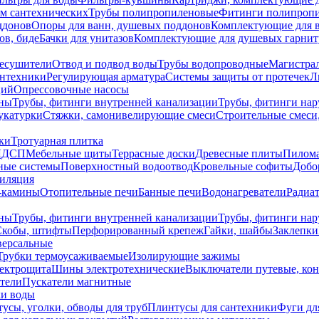
ем сантехнических
Трубы полипропиленовые
Фитинги полипроп
ддонов
Опоры для ванн, душевых поддонов
Комплектующие для 
ов, биде
Бачки для унитазов
Комплектующие для душевых гарнит
есушители
Отвод и подвод воды
Трубы водопроводные
Магистрал
антехники
Регулирующая арматура
Системы защиты от протечек
Л
ций
Опрессовочные насосы
ны
Трубы, фитинги внутренней канализации
Трубы, фитинги на
катурки
Стяжки, самонивелирующие смеси
Строительные смеси,
ки
Тротуарная плитка
ЛДСП
Мебельные щиты
Террасные доски
Древесные плиты
Пилом
ные системы
Поверхностный водоотвод
Кровельные софиты
Добо
тиляция
-камины
Отопительные печи
Банные печи
Водонагреватели
Радиат
ны
Трубы, фитинги внутренней канализации
Трубы, фитинги на
Скобы, штифты
Перфорированный крепеж
Гайки, шайбы
Заклепки
ерсальные
Трубки термоусаживаемые
Изолирующие зажимы
лектрощита
Шины электротехнические
Выключатели путевые, ко
атели
Пускатели магнитные
ки воды
усы, уголки, обводы для труб
Плинтусы для сантехники
Фуги дл