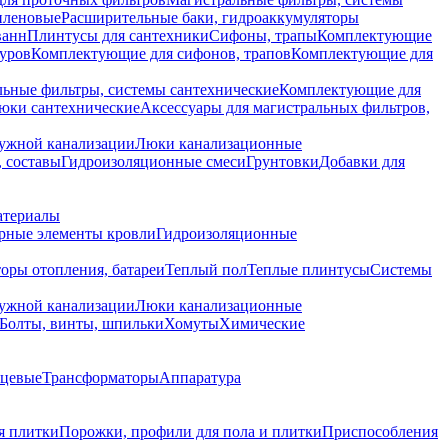
иленовые
Расширительные баки, гидроаккумуляторы
ванн
Плинтусы для сантехники
Сифоны, трапы
Комплектующие
уров
Комплектующие для сифонов, трапов
Комплектующие для
ьные фильтры, системы сантехнические
Комплектующие для
юки сантехнические
Аксессуары для магистральных фильтров,
ружной канализации
Люки канализационные
 составы
Гидроизоляционные смеси
Грунтовки
Добавки для
атериалы
рные элементы кровли
Гидроизоляционные
оры отопления, батареи
Теплый пол
Теплые плинтусы
Системы
ружной канализации
Люки канализационные
Болты, винты, шпильки
Хомуты
Химические
нцевые
Трансформаторы
Аппаратура
я плитки
Порожки, профили для пола и плитки
Приспособления