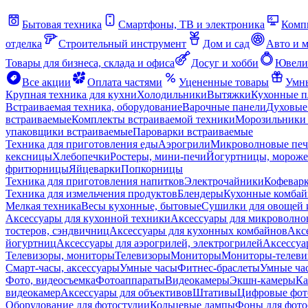
Бытовая техника
Смартфоны, ТВ и электроника
Комп
отделка
Строительный инструмент
Дом и сад
Авто и 
Товары для бизнеса, склада и офиса
Досуг и хобби
Ювели
Все акции
Оплата частями
Уцененные товары
Умны
Крупная техника для кухни
Холодильники
Вытяжки
Кухонные 
Встраиваемая техника, оборудование
Варочные панели
Духовые
встраиваемые
Комплекты встраиваемой техники
Морозильники 
упаковщики встраиваемые
Пароварки встраиваемые
Техника для приготовления еды
Аэрогрили
Микроволновые пе
кексницы
Хлебопечки
Ростеры, мини-печи
Йогуртницы, морож
фритюрницы
Яйцеварки
Попкорницы
Техника для приготовления напитков
Электрочайники
Кофевар
Техника для измельчения продуктов
Блендеры
Кухонные комбай
Мелкая техника
Весы кухонные, бытовые
Сушилки для овощей 
Аксессуары для кухонной техники
Аксессуары для микроволно
тостеров, сэндвичниц
Аксессуары для кухонных комбайнов
Акс
йогуртниц
Аксессуары для аэрогрилей, электрогрилей
Аксессуа
Телевизоры, мониторы
Телевизоры
Мониторы
Мониторы-телеви
Смарт-часы, аксессуары
Умные часы
Фитнес-браслеты
Умные ча
Фото, видеосъемка
Фотоаппараты
Видеокамеры
Экшн-камеры
Ка
видеокамер
Аксессуары для объективов
Штативы
Цифровые фот
Оборудование для фотостудии
Кольцевые лампы
Фоны для фото