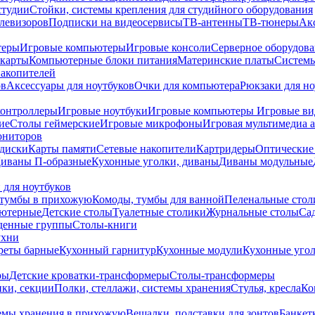
студии
Стойки, системы крепления для студийного оборудования
елевизоров
Подписки на видеосервисы
ТВ-антенны
ТВ-тюнеры
Ак
теры
Игровые компьютеры
Игровые консоли
Серверное оборудов
карты
Компьютерные блоки питания
Материнские платы
Системы
накопителей
ов
Аксессуары для ноутбуков
Очки для компьютера
Рюкзаки для но
контроллеры
Игровые ноутбуки
Игровые компьютеры
Игровые ви
ие
Столы геймерские
Игровые микрофоны
Игровая мультимедиа 
ониторов
диски
Карты памяти
Сетевые накопители
Картридеры
Оптические
иваны П-образные
Кухонные уголки, диваны
Диваны модульные
 для ноутбуков
тумбы в прихожую
Комоды, тумбы для ванной
Пеленальные стол
ьютерные
Детские столы
Туалетные столики
Журнальные столы
Са
денные группы
Столы-книги
ухни
уреты барные
Кухонный гарнитур
Кухонные модули
Кухонные угол
ры
Детские кроватки-трансформеры
Столы-трансформеры
ки, секции
Полки, стеллажи, системы хранения
Стулья, кресла
Ко
емы хранения в прихожую
Вешалки, подставки для зонтов
Банкет