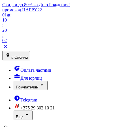
Скидки до 80% ко Дню Рождения!
промокод HAPPY22
01
дн
10
:
20
:
02
г. Слоним
Оплата частями
Для юрлиц
Покупателям
Telegram
+375 29
302 10 21
Еще