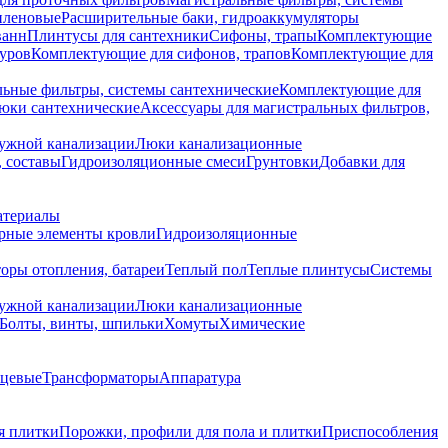
иленовые
Расширительные баки, гидроаккумуляторы
ванн
Плинтусы для сантехники
Сифоны, трапы
Комплектующие
уров
Комплектующие для сифонов, трапов
Комплектующие для
ьные фильтры, системы сантехнические
Комплектующие для
юки сантехнические
Аксессуары для магистральных фильтров,
ружной канализации
Люки канализационные
 составы
Гидроизоляционные смеси
Грунтовки
Добавки для
атериалы
рные элементы кровли
Гидроизоляционные
оры отопления, батареи
Теплый пол
Теплые плинтусы
Системы
ружной канализации
Люки канализационные
Болты, винты, шпильки
Хомуты
Химические
нцевые
Трансформаторы
Аппаратура
я плитки
Порожки, профили для пола и плитки
Приспособления