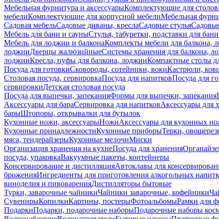
Мебельная фурнитура и аксессуары
Комплектующие для столов
мебели
Комплектующие для корпусной мебели
Мебельная фурн
Садовая мебель
Садовые диваны, кресла
Садовые стулья
Садовые
Мебель для бани и сауны
Стулья, табуретки, подставки для бани
Мебель для лоджии и балкона
Комплекты мебели для балкона, 
лоджии
Дверцы жалюзийные
Системы хранения для балкона, л
лоджии
Кресла, пуфы для балкона, лоджии
Компактные столы дл
Посуда для готовки
Сковороды, сотейники, воки
Кастрюли, ков
Столовая посуда, сервировка
Посуда для напитков
Посуда для г
сервировки
Детская столовая посуда
Посуда для выпечки, запекания
Формы для выпечки, запекания
Аксессуары для бара
Сервировка для напитков
Аксессуары для 
бары
Штопоры, открывалки для бутылок
Кухонные ножи, аксессуары
Ножи
Аксессуары для кухонных н
Кухонные принадлежности
Кухонные приборы
Терки, овощерез
мяса, тендерайзеры
Кухонные мелочи
Миски
Организация хранения на кухне
Посуда для хранения
Органайзе
посуда, упаковка
Вакуумные пакеты, контейнеры
Консервирование и дистилляция
Автоклавы для консервирован
брожения
Ингредиенты для приготовления алкогольных напит
виноделия и пивоварения
Дистилляторы бытовые
Турки, заварочные чайники
Чайники заварочные, кофейники
Ча
Сувениры
Копилки
Картины, постеры
Фотоальбомы
Рамки для ф
Подарки
Подарки, подарочные наборы
Подарочные наборы косм
Водоснабжение
Водонагреватели
Бытовые насосы
Проточные фи