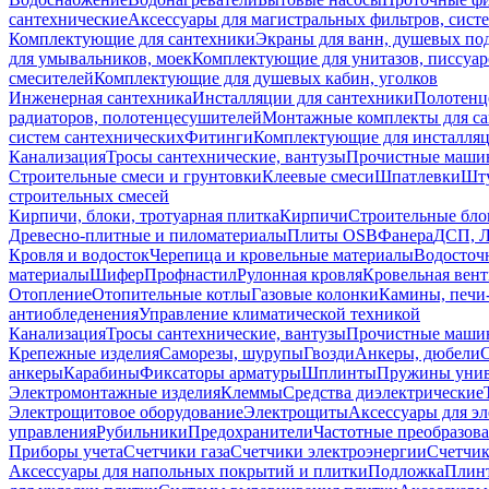
сантехнические
Аксессуары для магистральных фильтров, сист
Комплектующие для сантехники
Экраны для ванн, душевых по
для умывальников, моек
Комплектующие для унитазов, писсуар
смесителей
Комплектующие для душевых кабин, уголков
Инженерная сантехника
Инсталляции для сантехники
Полотенц
радиаторов, полотенцесушителей
Монтажные комплекты для с
систем сантехнических
Фитинги
Комплектующие для инсталля
Канализация
Тросы сантехнические, вантузы
Прочистные маши
Строительные смеси и грунтовки
Клеевые смеси
Шпатлевки
Шту
строительных смесей
Кирпичи, блоки, тротуарная плитка
Кирпичи
Строительные бло
Древесно-плитные и пиломатериалы
Плиты OSB
Фанера
ДСП, 
Кровля и водосток
Черепица и кровельные материалы
Водосточ
материалы
Шифер
Профнастил
Рулонная кровля
Кровельная вен
Отопление
Отопительные котлы
Газовые колонки
Камины, печи
антиобледенения
Управление климатической техникой
Канализация
Тросы сантехнические, вантузы
Прочистные маши
Крепежные изделия
Саморезы, шурупы
Гвозди
Анкеры, дюбели
анкеры
Карабины
Фиксаторы арматуры
Шплинты
Пружины унив
Электромонтажные изделия
Клеммы
Средства диэлектрические
Электрощитовое оборудование
Электрощиты
Аксессуары для э
управления
Рубильники
Предохранители
Частотные преобразов
Приборы учета
Счетчики газа
Счетчики электроэнергии
Счетчи
Аксессуары для напольных покрытий и плитки
Подложка
Плинт