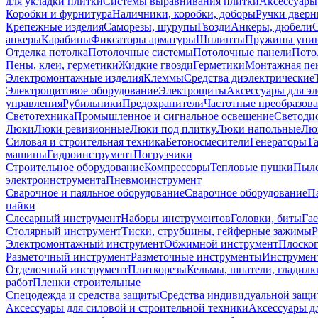
для укладки плитки
Системы выравнивания плитки
Аксессуары
Коробки и фурнитура
Наличники, коробки, доборы
Ручки дверн
Крепежные изделия
Саморезы, шурупы
Гвозди
Анкеры, дюбели
анкеры
Карабины
Фиксаторы арматуры
Шплинты
Пружины унив
Отделка потолка
Потолочные системы
Потолочные панели
Пото
Пены, клеи, герметики
Жидкие гвозди
Герметики
Монтажная пе
Электромонтажные изделия
Клеммы
Средства диэлектрические
Электрощитовое оборудование
Электрощиты
Аксессуары для э
управления
Рубильники
Предохранители
Частотные преобразов
Светотехника
Промышленное и сигнальное освещение
Светоди
Люки
Люки ревизионные
Люки под плитку
Люки напольные
Люк
Силовая и строительная техника
Бетоносмесители
Генераторы
Та
машины
Гидроинструмент
Погрузчики
Строительное оборудование
Компрессоры
Тепловые пушки
Пыле
электроинструмента
Пневмоинструмент
Сварочное и паяльное оборудование
Сварочное оборудование
П
пайки
Слесарный инструмент
Наборы инструментов
Головки, биты
Га
Столярный инструмент
Тиски, струбцины, гейферные зажимы
Р
Электромонтажный инструмент
Обжимной инструмент
Плоског
Разметочный инструмент
Разметочные инструменты
Инструмент
Отделочный инструмент
Плиткорезы
Кельмы, шпатели, гладилк
работ
Пленки строительные
Спецодежда и средства защиты
Средства индивидуальной защ
Аксессуары для силовой и строительной техники
Аксессуары дл