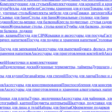
Комплектующие для стульев
Комплектующие для кроватей и кро
итура
Чехлы для мебели
Системы хранения для кухни
Товары для 
, уличные столы
Комплекты мебели для сада
Гамаки, шезлонги
Ка
Скамьи для бани
Столы для бани
Журнальные столики для бани
лоджии
Кресла-мешки для балкона
Кресла подвесные, стулья садо
оджии
Журнальные столы, столы-книги
Тумбы для балкона, лодж
я балкона, лоджии
ши, казаны
Посуда для СВЧ
Крышки и аксессуары для посуды
Гаст
орячих напитков
Посуда для подачи и хранения напитков
Столовы
Посуда для запекания
Аксессуары для выпечки
Бумага, фольга, р
хранения напитков
Аксессуары для приготовления коктейлей
Аксе
ожей
Ножеточки и комплектующие
ки
Разделочные доски
Кухонные термометры, таймеры
Дуршлаги, 
ры для кухни
Органайзеры для специй
Посуда для ланча
Полки и 
ия
Аксессуары для консервирования
Приспособления для консер
ков
Аксессуары для приготовления и хранения алкогольных напи
йники для плиты
Турки, молочники
Аксессуары для чайников, э
отографий, картин
Предметы интерьера
Шкатулки, подставки дл
етики для лица и тела
Наборы для бритья
Оформление подарков
льтры для воды
Фильтры-кувшины
Картриджи, комплектующие д