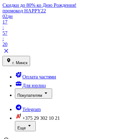
Скидки до 80% ко Дню Рождения!
промокод HAPPY22
02
дн
17
:
57
:
20
г. Минск
Оплата частями
Для юрлиц
Покупателям
Telegram
+375 29
302 10 21
Еще