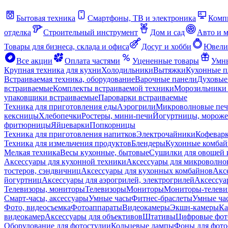
Бытовая техника
Смартфоны, ТВ и электроника
Комп
отделка
Строительный инструмент
Дом и сад
Авто и 
Товары для бизнеса, склада и офиса
Досуг и хобби
Ювели
Все акции
Оплата частями
Уцененные товары
Умны
Крупная техника для кухни
Холодильники
Вытяжки
Кухонные 
Встраиваемая техника, оборудование
Варочные панели
Духовые
встраиваемые
Комплекты встраиваемой техники
Морозильники 
упаковщики встраиваемые
Пароварки встраиваемые
Техника для приготовления еды
Аэрогрили
Микроволновые пе
кексницы
Хлебопечки
Ростеры, мини-печи
Йогуртницы, морож
фритюрницы
Яйцеварки
Попкорницы
Техника для приготовления напитков
Электрочайники
Кофевар
Техника для измельчения продуктов
Блендеры
Кухонные комбай
Мелкая техника
Весы кухонные, бытовые
Сушилки для овощей 
Аксессуары для кухонной техники
Аксессуары для микроволно
тостеров, сэндвичниц
Аксессуары для кухонных комбайнов
Акс
йогуртниц
Аксессуары для аэрогрилей, электрогрилей
Аксессуа
Телевизоры, мониторы
Телевизоры
Мониторы
Мониторы-телеви
Смарт-часы, аксессуары
Умные часы
Фитнес-браслеты
Умные ча
Фото, видеосъемка
Фотоаппараты
Видеокамеры
Экшн-камеры
Ка
видеокамер
Аксессуары для объективов
Штативы
Цифровые фот
Оборудование для фотостудии
Кольцевые лампы
Фоны для фото