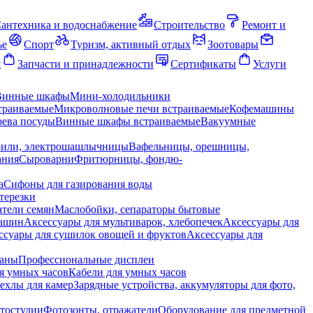
антехника и водоснабжение
Строительство
Ремонт и
ье
Спорт
Туризм, активный отдых
Зоотовары
я
Запчасти и принадлежности
Сертификаты
Услуги
Винные шкафы
Мини-холодильники
траиваемые
Микроволновые печи встраиваемые
Кофемашины
ева посуды
Винные шкафы встраиваемые
Вакуумные
рили, электрошашлычницы
Вафельницы, орешницы,
ания
Сыроварни
Фритюрницы, фондю-
а
Сифоны для газирования воды
терезки
тели семян
Маслобойки, сепараторы бытовые
машин
Аксессуары для мультиварок, хлебопечек
Аксессуары для
ссуары для сушилок овощей и фруктов
Аксессуары для
раны
Профессиональные дисплеи
я умных часов
Кабели для умных часов
ехлы для камер
Зарядные устройства, аккумуляторы для фото,
тостудии
Фотозонты, отражатели
Оборудование для предметной