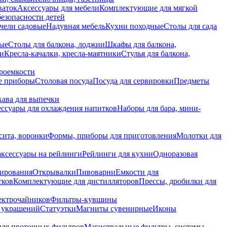
ваток
Аксессуары для мебели
Комплектующие для мягкой
безопасности детей
чели садовые
Надувная мебель
Кухни походные
Столы для сада
вые
Столы для балкона, лоджии
Шкафы для балкона,
ии
Кресла-качалки, кресла-маятники
Стулья для балкона,
роемкости
е приборы
Столовая посуда
Посуда для сервировки
Предметы
укава для выпечки
ссуары для охлаждения напитков
Наборы для бара, мини-
сита, воронки
Формы, приборы для приготовления
Молотки для
аксессуары на рейлинги
Рейлинги для кухни
Одноразовая
вирования
Открывалки
Пивоварни
Емкости для
тков
Комплектующие для дистилляторов
Прессы, дробилки для
лектрочайников
Фильтры-кувшины
я украшений
Статуэтки
Магниты сувенирные
Иконы
ля проточных фильтров
Магистральные фильтры, системы