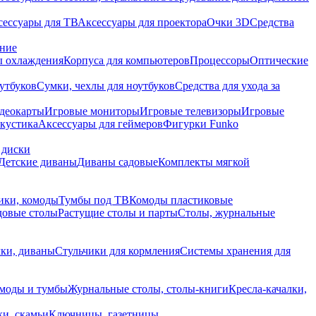
сессуары для ТВ
Аксессуары для проектора
Очки 3D
Средства
ание
 охлаждения
Корпуса для компьютеров
Процессоры
Оптические
утбуков
Сумки, чехлы для ноутбуков
Средства для ухода за
деокарты
Игровые мониторы
Игровые телевизоры
Игровые
акустика
Аксессуары для геймеров
Фигурки Funko
 диски
Детские диваны
Диваны садовые
Комплекты мягкой
ики, комоды
Тумбы под ТВ
Комоды пластиковые
довые столы
Растущие столы и парты
Столы, журнальные
ки, диваны
Стульчики для кормления
Системы хранения для
моды и тумбы
Журнальные столы, столы-книги
Кресла-качалки,
ки, скамьи
Ключницы, газетницы