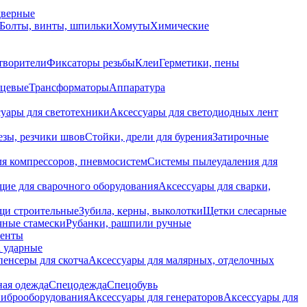
дверные
Болты, винты, шпильки
Хомуты
Химические
творители
Фиксаторы резьбы
Клеи
Герметики, пены
нцевые
Трансформаторы
Аппаратура
уары для светотехники
Аксессуары для светодиодных лент
езы, резчики швов
Стойки, дрели для бурения
Затирочные
ля компрессоров, пневмосистем
Системы пылеудаления для
ие для сварочного оборудования
Аксессуары для сварки,
щи строительные
Зубила, керны, выколотки
Щетки слесарные
чные стамески
Рубанки, рашпили ручные
енты
 ударные
енсеры для скотча
Аксессуары для малярных, отделочных
ная одежда
Спецодежда
Спецобувь
виброоборудования
Аксессуары для генераторов
Аксессуары для