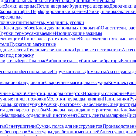
 для напольных покрытий
Реставрационные материалы
ые
Замки дверные
Петли дверные
Фурнитура дверная
Доводчики 
Скобы, штифты
Перфорированный крепеж
Гайки, шайбы
Заклепки
ерсальные
лочные плиты
Багеты, молдинги, уголки
на
Клеи для обоев
Клеи для напольных покрытий
Очистители, рас
Трубки термоусаживаемые
Изолирующие зажимы
лектрощита
Шины электротехнические
Выключатели путевые, ко
атели
Пускатели магнитные
одные ленты
Точечные светильники
Трековые светильники
Аксесс
и под покраску
ли, тельферы
Такелаж
Виброплиты, глубинные вибраторы
Бензор
сосы профессиональные
Стружкоотсосы
Домкраты
Аксессуары д
аяльное оборудование
Сварочные маски, аксессуары
Комплектующ
ечные ключи
Отвертки, наборы отверток
Ножницы слесарные
Кле
учные пилы, ножовки
Молотки, кувалды, киянки
Напильники
Ру
убцы, круглогубцы
Кусачки, болторезы, кабелерезы
Специнструм
ы для нарезки резьбы
Маркеры, карандаши строительные
Клейма
и
Малярный, отделочный инструмент
Скотч, ленты малярные
Дисп
иты
Огнетушители
Сумки, пояса для инструментов
Производствен
я бензорезов
Аксессуары для бетоносмесителей
Аксессуары для 