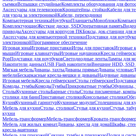
съемки
Вспышки студийные
Комплекты оборудования для фото
Аксессуары для телевизоров
Кронштейны, стойки
Кабели для т
для ухода за электроникой
Кабели, переходники
Компьютерная техника
Ноутбуки
Планшеты
Моноблоки
Компью
Комплектующие
Жесткие диски, SSD
Оперативная память
Видео
приводы
Аксессуары для корпусов ПК
Боксы, док-станции для 
Аксессуары для компьютерной техники
Подставки для ноутбук
электроникой
Программное обеспечение
Игровая зона
Игровые приставки
Игры для приставок
Игровые 
мыши
Игровые клавиатуры
Игровые наушники
Кресла геймерск
Pop
Подставки для ноутбуков
Светодиодные ленты
Лампы для м
Накопители данных
USB Flash накопители
Внешние HDD, SSD 
Мягкая мебель
Диваны, тахты
Диваны прямые
Диваны угловые
Д
мебели
Бескаркасные кресла-мешки и диваны
Надувные диваны
Игровая мебель
Кресла геймерские
Столы геймерские
Подставки
Комоды, тумбы
Комоды
Тумбы
Прикроватные тумбы
Обувницы, 
Столы
Кухонные столы
Барные столы
Столы письменные, комп
столики для бани
Приставные столики
Консольные столики
Обе
Кухня
Кухонный гарнитур
Кухонные модули
Столешницы для к
Мебель для кухни
Столы, столики
Стулья для кухни
Стулья, таб
кухни
Мебель-трансформер
Мебель-трансформер
Кровати-трансформе
Мебель для жилых комнат
Диваны, кресла для дома
Шкафы, стен
кресла-маятники
Мебель для прихожей
Секции, тумбы в прихожую
Полки и сист