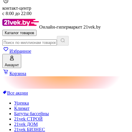
контакт-центр
с
8:00
до
22:00
Онлайн-гипермаркет 21vek.by
Каталог товаров
Избранное
Аккаунт
Корзина
Все акции
Уценка
Климат
Батуты бассейны
21vek СТРОЙ
21vek ДОМ
21vek БИЗНЕС