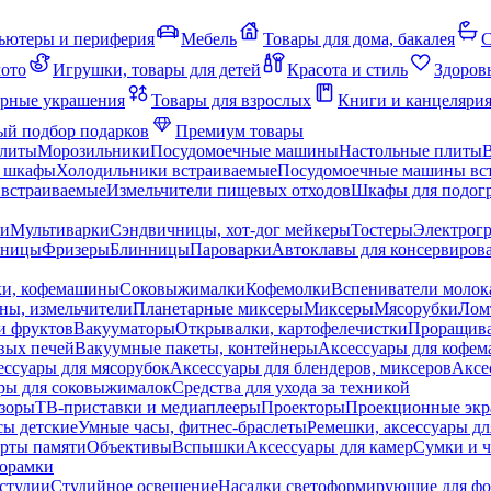
ьютеры и периферия
Мебель
Товары для дома, бакалея
С
мото
Игрушки, товары для детей
Красота и стиль
Здоров
рные украшения
Товары для взрослых
Книги и канцеляри
й подбор подарков
Премиум товары
плиты
Морозильники
Посудомоечные машины
Настольные плиты
 шкафы
Холодильники встраиваемые
Посудомоечные машины вс
встраиваемые
Измельчители пищевых отходов
Шкафы для подогр
чи
Мультиварки
Сэндвичницы, хот-дог мейкеры
Тостеры
Электрог
еницы
Фризеры
Блинницы
Пароварки
Автоклавы для консервиров
ки, кофемашины
Соковыжималки
Кофемолки
Вспениватели молок
ны, измельчители
Планетарные миксеры
Миксеры
Мясорубки
Лом
и фруктов
Вакууматоры
Открывалки, картофелечистки
Проращива
вых печей
Вакуумные пакеты, контейнеры
Аксессуары для кофе
ессуары для мясорубок
Аксессуары для блендеров, миксеров
Аксе
ры для соковыжималок
Средства для ухода за техникой
зоры
ТВ-приставки и медиаплееры
Проекторы
Проекционные эк
сы детские
Умные часы, фитнес-браслеты
Ремешки, аксессуары дл
рты памяти
Объективы
Вспышки
Аксессуары для камер
Сумки и ч
орамки
студии
Студийное освещение
Насадки светоформирующие для фо