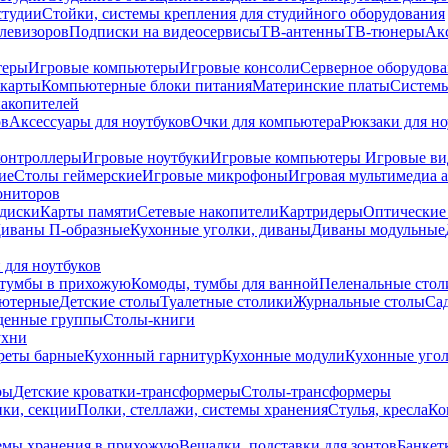
студии
Стойки, системы крепления для студийного оборудования
елевизоров
Подписки на видеосервисы
ТВ-антенны
ТВ-тюнеры
Ак
теры
Игровые компьютеры
Игровые консоли
Серверное оборудов
карты
Компьютерные блоки питания
Материнские платы
Системы
накопителей
ов
Аксессуары для ноутбуков
Очки для компьютера
Рюкзаки для но
контроллеры
Игровые ноутбуки
Игровые компьютеры
Игровые ви
ие
Столы геймерские
Игровые микрофоны
Игровая мультимедиа 
ониторов
диски
Карты памяти
Сетевые накопители
Картридеры
Оптические
иваны П-образные
Кухонные уголки, диваны
Диваны модульные
 для ноутбуков
тумбы в прихожую
Комоды, тумбы для ванной
Пеленальные стол
ьютерные
Детские столы
Туалетные столики
Журнальные столы
Са
денные группы
Столы-книги
ухни
уреты барные
Кухонный гарнитур
Кухонные модули
Кухонные угол
ры
Детские кроватки-трансформеры
Столы-трансформеры
ки, секции
Полки, стеллажи, системы хранения
Стулья, кресла
Ко
емы хранения в прихожую
Вешалки, подставки для зонтов
Банкет