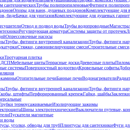
ем сантехнических
Трубы полипропиленовые
Фитинги полипроп
ддонов
Опоры для ванн, душевых поддонов
Комплектующие для 
ов, биде
Бачки для унитазов
Комплектующие для душевых гарнит
есушители
Отвод и подвод воды
Трубы водопроводные
Магистрал
антехники
Регулирующая арматура
Системы защиты от протечек
Л
ций
Опрессовочные насосы
ны
Трубы, фитинги внутренней канализации
Трубы, фитинги на
катурки
Стяжки, самонивелирующие смеси
Строительные смеси,
ки
Тротуарная плитка
ЛДСП
Мебельные щиты
Террасные доски
Древесные плиты
Пилом
ные системы
Поверхностный водоотвод
Кровельные софиты
Добо
тиляция
-камины
Отопительные печи
Банные печи
Водонагреватели
Радиат
ны
Трубы, фитинги внутренней канализации
Трубы, фитинги на
Скобы, штифты
Перфорированный крепеж
Гайки, шайбы
Заклепки
ерсальные
Трубки термоусаживаемые
Изолирующие зажимы
лектрощита
Шины электротехнические
Выключатели путевые, ко
атели
Пускатели магнитные
ки воды
усы, уголки, обводы для труб
Плинтусы для сантехники
Фуги дл