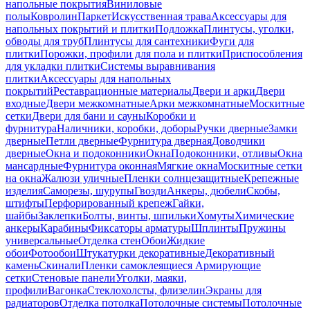
напольные покрытия
Виниловые
полы
Ковролин
Паркет
Искусственная трава
Аксессуары для
напольных покрытий и плитки
Подложка
Плинтусы, уголки,
обводы для труб
Плинтусы для сантехники
Фуги для
плитки
Порожки, профили для пола и плитки
Приспособления
для укладки плитки
Системы выравнивания
плитки
Аксессуары для напольных
покрытий
Реставрационные материалы
Двери и арки
Двери
входные
Двери межкомнатные
Арки межкомнатные
Москитные
сетки
Двери для бани и сауны
Коробки и
фурнитура
Наличники, коробки, доборы
Ручки дверные
Замки
дверные
Петли дверные
Фурнитура дверная
Доводчики
дверные
Окна и подоконники
Окна
Подоконники, отливы
Окна
мансардные
Фурнитура оконная
Мягкие окна
Москитные сетки
на окна
Жалюзи уличные
Пленки солнцезащитные
Крепежные
изделия
Саморезы, шурупы
Гвозди
Анкеры, дюбели
Скобы,
штифты
Перфорированный крепеж
Гайки,
шайбы
Заклепки
Болты, винты, шпильки
Хомуты
Химические
анкеры
Карабины
Фиксаторы арматуры
Шплинты
Пружины
универсальные
Отделка стен
Обои
Жидкие
обои
Фотообои
Штукатурки декоративные
Декоративный
камень
Скинали
Пленки самоклеящиеся
Армирующие
сетки
Стеновые панели
Уголки, маяки,
профили
Вагонка
Стеклохолсты, флизелин
Экраны для
радиаторов
Отделка потолка
Потолочные системы
Потолочные