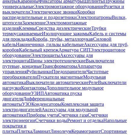
анкеры
Карабины
Фиксаторы арматуры
Шплинты
Пружины
универсальные
Электромонтажное оборудование
Розетки и
выключатели
Электрические звонки
Коробки
распределительные и подрозетники
Электропатроны
Вилки,
штепсели
Заземление
Электромонтажные
изделия
Клеммы
Средства диэлектрические
Трубки
термоусаживаемые
Изолирующие зажимы
Кабель и системы
для прокладки
Короба, трубы, металлорукав
Силовой
кабель
Наконечники, гильзы кабельные
Аксессуары для труб,
коробов
Кабельный крепеж
Арматура СИП
Электрощитовое
оборудование
Электрощиты
Аксессуары для
электрощита
Шины электротехнические
Выключатели
путевые, концевые
Трансформаторы
Аппаратура
управления
Рубильники
Предохранители
Частотные
преобразователи
Пускатели магнитные
Модульная
автоматика
Выключатели автоматические
Реле
Выключатели
нагрузки
Контакторы
Дополнительное модульное
оборудование
УЗИП
Автоматика пуска
двигателя
Дифференциальные
автоматы
УЗО
Конденсаторы
Комплексная защита
электродвигателей
Аксессуары для модульной
автоматики
Приборы учета
Счетчики газа
Счетчики
электроэнергии
Счетчики воды
Ремонт и отделка
Напольные
покрытия и
плитка
Плитка
Ламинат
Линолеум
Керамогранит
Спортивные