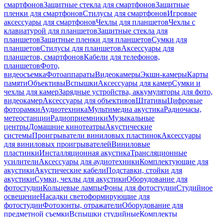
смартфонов
Защитные стекла для смартфонов
Защитные
пленки для смартфонов
Стилусы для смартфонов
Игровые
аксессуары для смартфонов
Чехлы для планшетов
Чехлы с
клавиатурой для планшетов
Защитные стекла для
планшетов
Защитные пленки для планшетов
Сумки для
планшетов
Стилусы для планшетов
Аксессуары для
планшетов, смартфонов
Кабели для телефонов,
планшетов
Фото,
видеосъемка
Фотоаппараты
Видеокамеры
Экшн-камеры
Карты
памяти
Объективы
Вспышки
Аксессуары для камер
Сумки и
чехлы для камер
Зарядные устройства, аккумуляторы для фото,
видеокамер
Аксессуары для объективов
Штативы
Цифровые
фоторамки
Аудиотехника
Мультимедиа акустика
Радиочасы,
метеостанции
Радиоприемники
Музыкальные
центры
Домашние кинотеатры
Акустические
системы
Проигрыватели виниловых пластинок
Аксессуары
для виниловых проигрывателей
Виниловые
пластинки
Инсталляционная акустика
Трансляционные
усилители
Аксессуары для аудиотехники
Комплектующие для
акустики
Акустические кабели
Подставки, стойки для
акустики
Сумки, чехлы для акустики
Оборудование для
фотостудии
Кольцевые лампы
Фоны для фотостудии
Студийное
освещение
Насадки светоформирующие для
фотостудии
Фотозонты, отражатели
Оборудование для
предметной съемки
Вспышки студийные
Комплекты