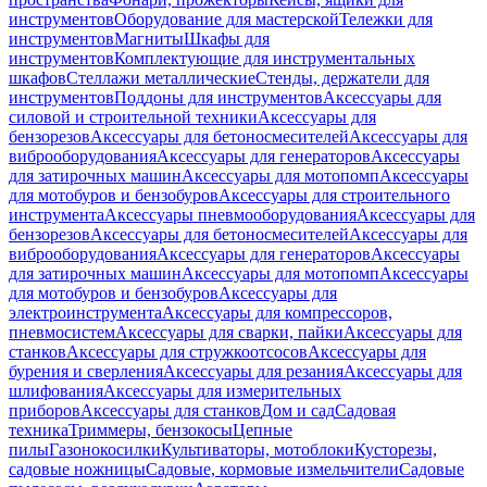
инструментов
Оборудование для мастерской
Тележки для
инструментов
Магниты
Шкафы для
инструментов
Комплектующие для инструментальных
шкафов
Стеллажи металлические
Стенды, держатели для
инструментов
Поддоны для инструментов
Аксессуары для
силовой и строительной техники
Аксессуары для
бензорезов
Аксессуары для бетоносмесителей
Аксессуары для
виброоборудования
Аксессуары для генераторов
Аксессуары
для затирочных машин
Аксессуары для мотопомп
Аксессуары
для мотобуров и бензобуров
Аксессуары для строительного
инструмента
Аксессуары пневмооборудования
Аксессуары для
бензорезов
Аксессуары для бетоносмесителей
Аксессуары для
виброоборудования
Аксессуары для генераторов
Аксессуары
для затирочных машин
Аксессуары для мотопомп
Аксессуары
для мотобуров и бензобуров
Аксессуары для
электроинструмента
Аксессуары для компрессоров,
пневмосистем
Аксессуары для сварки, пайки
Аксессуары для
станков
Аксессуары для стружкоотсосов
Аксессуары для
бурения и сверления
Аксессуары для резания
Аксессуары для
шлифования
Аксессуары для измерительных
приборов
Аксессуары для станков
Дом и сад
Садовая
техника
Триммеры, бензокосы
Цепные
пилы
Газонокосилки
Культиваторы, мотоблоки
Кусторезы,
садовые ножницы
Садовые, кормовые измельчители
Садовые