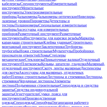
кабелерезы
Специнструменты
Измерительный
инструмент
Мерительные
инструменты
Электроизмерительные
приборы
Дальномеры
Дальномеры оптические
Нивелиры,
лазерные уровни
Пирометры
Детекторы и
тестеры
Толщиномеры
Специальные измерительные
приборы
Аксессуары для измерительных
приборов
Разметочный инструмент
Разметочные
инструменты
Инструменты для нарезки резьбы
Маркеры,
карандаши строительные
Клейма ударные
Строительно-
монтажный инструмент
Заклепочники
Труборезы,
трубогибы
Ножи строительные
Мультитулы
Пробойники,
просекатели отверстий
Ломы
Степлеры
механические
Стеклорезы
Прикаточные валики
Отделочный
инструмент
Плиткорезы
Кельмы, шпатели, гладилки
Малярный,
отделочный инструмент
Скотч, ленты малярные
Диспенсеры
для скотча
Аксессуары для малярных, отделочных
работ
Пленки строительные
Лестницы и стремянки
Лестницы,
стремянки
Чердачные лестницы
Элементы
лестниц
Подъемники строительные
Спецодежда и средства
защиты
Средства индивидуальной
защиты
Огнетушители
Сумки, пояса для
инструментов
Производственная
одежда
Спецодежда
Спецобувь
Организация рабочего
пространства
Фонари, прожекторы
Кейсы, ящики для