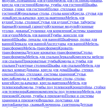
модули
Столешницы для кухни
Мебель для гостиной
Диваны,
кресла для гостиной
Комоды, тумбы для гостиной
Шкафы,
стенки, горки для гостиной
Полки, стеллажи для
гостиной
Журнальные столы, столы-книги
Кресла, стулья для
дома
Кресла-качалки, кресла-маятники
Мебель для
кухни
Столы, столики
Стулья для кухни
Стулья, табуреты
барные
Кухонный гарнитур
Кухонные модули
Кухонные
уголки, диваны
Стульчики для кормления
Системы хранения
для кухни
Мебель для ванной
Тумбы, консоли для
ванной
Шкафы, пеналы для ванной
Шкафчики, полки для
ванной
Зеркала для ванной
Аксессуары для ванной
Мебель-
трансформер
Мебель-трансформер
Кровати-
трансформеры
Детские кроватки-трансформеры
Столы-
трансформеры
Мебель для спальни
Зеркала
Комплекты мебели
для спальни
Прикроватные тумбы
Комоды и тумбы для
спальни
Туалетные столики
Шкафы для спальни
Мебель для
жилых комнат
Диваны, кресла для дома
Шкафы, стенки,
секции
Полки, стеллажи, системы хранения
Стулья,
кресла
Комоды и тумбы
Журнальные столы, столы-
книги
Кресла-качалки, кресла-маятники
Мебель для
телевизора
Комоды, тумбы под телевизор
Кронштейны, стойки
для телевизора
Каминокомплекты под телевизор
Мебель для
прихожей
Секции, тумбы в прихожую
Полки и системы
хранения в прихожую
Вешалки, подставки для
зонтов
Банкетки, скамьи
Ключницы, газетницы
Детская