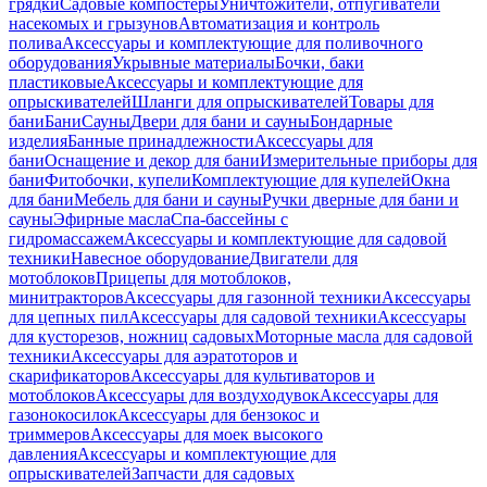
грядки
Садовые компостеры
Уничтожители, отпугиватели
насекомых и грызунов
Автоматизация и контроль
полива
Аксессуары и комплектующие для поливочного
оборудования
Укрывные материалы
Бочки, баки
пластиковые
Аксессуары и комплектующие для
опрыскивателей
Шланги для опрыскивателей
Товары для
бани
Бани
Сауны
Двери для бани и сауны
Бондарные
изделия
Банные принадлежности
Аксессуары для
бани
Оснащение и декор для бани
Измерительные приборы для
бани
Фитобочки, купели
Комплектующие для купелей
Окна
для бани
Мебель для бани и сауны
Ручки дверные для бани и
сауны
Эфирные масла
Спа-бассейны с
гидромассажем
Аксессуары и комплектующие для садовой
техники
Навесное оборудование
Двигатели для
мотоблоков
Прицепы для мотоблоков,
минитракторов
Аксессуары для газонной техники
Аксессуары
для цепных пил
Аксессуары для садовой техники
Аксессуары
для кусторезов, ножниц садовых
Моторные масла для садовой
техники
Аксессуары для аэратоторов и
скарификаторов
Аксессуары для культиваторов и
мотоблоков
Аксессуары для воздуходувок
Аксессуары для
газонокосилок
Аксессуары для бензокос и
триммеров
Аксессуары для моек высокого
давления
Аксессуары и комплектующие для
опрыскивателей
Запчасти для садовых