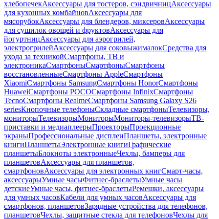
хлебопечек
Аксессуары для тостеров, сэндвичниц
Аксессуары
для кухонных комбайнов
Аксессуары для
мясорубок
Аксессуары для блендеров, миксеров
Аксессуары
для сушилок овощей и фруктов
Аксессуары для
йогуртниц
Аксессуары для аэрогрилей,
электрогрилей
Аксессуары для соковыжималок
Средства для
ухода за техникой
Смартфоны, ТВ и
электроника
Смартфоны
Смартфоны
Смартфоны
восстановленные
Смартфоны Apple
Смартфоны
Xiaomi
Смартфоны Samsung
Смартфоны Honor
Смартфоны
Huawei
Смартфоны POCO
Смартфоны Infinix
Смартфоны
Tecno
Смартфоны Realme
Смартфоны Samsung Galaxy S26
series
Кнопочные телефоны
Складные смартфоны
Телевизоры,
мониторы
Телевизоры
Мониторы
Мониторы-телевизоры
ТВ-
приставки и медиаплееры
Проекторы
Проекционные
экраны
Профессиональные дисплеи
Планшеты, электронные
книги
Планшеты
Электронные книги
Графические
планшеты
Блокноты электронные
Чехлы, бамперы для
планшетов
Аксессуары для планшетов,
смартфонов
Аксессуары для электронных книг
Смарт-часы,
аксессуары
Умные часы
Фитнес-браслеты
Умные часы
детские
Умные часы, фитнес-браслеты
Ремешки, аксессуары
для умных часов
Кабели для умных часов
Аксессуары для
смартфонов, планшетов
Зарядные устройства для телефонов,
планшетов
Чехлы, защитные стекла для телефонов
Чехлы для