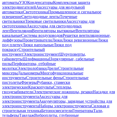
автоматы
УЗО
Конденсаторы
Комплексная защита
электродвигателей
Аксессуары для модульной
автоматики
Светотехника
Промышленное и сигнальное
освещение
Светодиодные ленты
Точечные
светильники
Трековые светильники
Аксессуары для
светотехники
Аксессуары для светодиодных
лент
Вентиляция
Вентиляторы вытяжные
Вентиляторы
канальные
Системы воздуховодов
Решетки вентиляционные,
диффузоры
Проветриватели
Люки
Люки ревизионные
Люки
под плитку
Люки напольные
Люки под
покраску
Строительный
инструмент
Электроинструмент
Шуруповерты,
гайковерты
Шлифмашины
Циркулярные, сабельные
пилы
Перфораторы, отбойные
молотки
Электролобзики
Дрели
Строительные
миксеры
Дальномеры
Многофункциональные
инструменты
Строительные фены
Строительные
пистолеты
Фрезеры
Рубанки, стамески
электрические
Краскопульты
Степлеры,
гвоздезабиватели
Электрические ножницы, резаки
Насадки для
электроинструмента
Аксессуары для
электроинструмента
Аккумуляторы, зарядные устройства для
электроинструмента
Наборы электроинструмента
Силовая и
строительная техника
Бетоносмесители
Генераторы
Тали,
тельферы
Такелаж
Виброплиты, глубинные