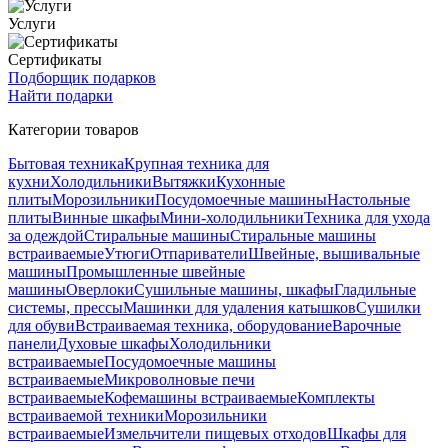
Услуги
Сертификаты
Подборщик подарков
Найти подарки
Категории товаров
Бытовая техника
Крупная техника для
кухни
Холодильники
Вытяжки
Кухонные
плиты
Морозильники
Посудомоечные машины
Настольные
плиты
Винные шкафы
Мини-холодильники
Техника для ухода
за одеждой
Стиральные машины
Стиральные машины
встраиваемые
Утюги
Отпариватели
Швейные, вышивальные
машины
Промышленные швейные
машины
Оверлоки
Сушильные машины, шкафы
Гладильные
системы, прессы
Машинки для удаления катышков
Сушилки
для обуви
Встраиваемая техника, оборудование
Варочные
панели
Духовые шкафы
Холодильники
встраиваемые
Посудомоечные машины
встраиваемые
Микроволновые печи
встраиваемые
Кофемашины встраиваемые
Комплекты
встраиваемой техники
Морозильники
встраиваемые
Измельчители пищевых отходов
Шкафы для