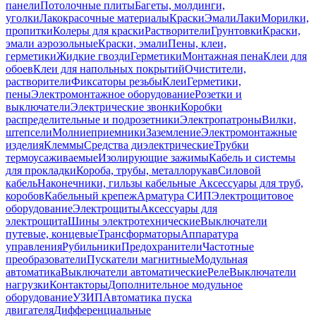
панели
Потолочные плиты
Багеты, молдинги,
уголки
Лакокрасочные материалы
Краски
Эмали
Лаки
Морилки,
пропитки
Колеры для краски
Растворители
Грунтовки
Краски,
эмали аэрозольные
Краски, эмали
Пены, клеи,
герметики
Жидкие гвозди
Герметики
Монтажная пена
Клеи для
обоев
Клеи для напольных покрытий
Очистители,
растворители
Фиксаторы резьбы
Клеи
Герметики,
пены
Электромонтажное оборудование
Розетки и
выключатели
Электрические звонки
Коробки
распределительные и подрозетники
Электропатроны
Вилки,
штепсели
Молниеприемники
Заземление
Электромонтажные
изделия
Клеммы
Средства диэлектрические
Трубки
термоусаживаемые
Изолирующие зажимы
Кабель и системы
для прокладки
Короба, трубы, металлорукав
Силовой
кабель
Наконечники, гильзы кабельные
Аксессуары для труб,
коробов
Кабельный крепеж
Арматура СИП
Электрощитовое
оборудование
Электрощиты
Аксессуары для
электрощита
Шины электротехнические
Выключатели
путевые, концевые
Трансформаторы
Аппаратура
управления
Рубильники
Предохранители
Частотные
преобразователи
Пускатели магнитные
Модульная
автоматика
Выключатели автоматические
Реле
Выключатели
нагрузки
Контакторы
Дополнительное модульное
оборудование
УЗИП
Автоматика пуска
двигателя
Дифференциальные