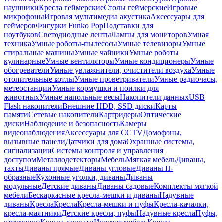
наушники
Кресла геймерские
Столы геймерские
Игровые
микрофоны
Игровая мультимедиа акустика
Аксессуары для
геймеров
Фигурки Funko Pop
Подставки для
ноутбуков
Светодиодные ленты
Лампы для мониторов
Умная
техника
Умные роботы-пылесосы
Умные телевизоры
Умные
стиральные машины
Умные чайники
Умные роботы
кулинарные
Умные вентиляторы
Умные кондиционеры
Умные
обогреватели
Умные увлажнители, очистители воздуха
Умные
отопительные котлы
Умные проветриватели
Умные радиочасы,
метеостанции
Умные кормушки и поилки для
животных
Умные напольные весы
Накопители данных
USB
Flash накопители
Внешние HDD, SSD диски
Карты
памяти
Сетевые накопители
Картридеры
Оптические
диски
Наблюдение и безопасность
Камеры
видеонаблюдения
Аксессуары для CCTV
Домофоны,
вызывные панели
Датчики для дома
Охранные системы,
сигнализации
Системы контроля и управления
доступом
Металлодетекторы
Мебель
Мягкая мебель
Диваны,
тахты
Диваны прямые
Диваны угловые
Диваны П-
образные
Кухонные уголки, диваны
Диваны
модульные
Детские диваны
Диваны садовые
Комплекты мягкой
мебели
Бескаркасные кресла-мешки и диваны
Надувные
диваны
Кресла
Кресла
Кресла-мешки и пуфы
Кресла-качалки,
кресла-маятники
Детские кресла, пуфы
Надувные кресла
Пуфы,
оттоманки
Кресла-кровати
Игровая мебель
Кресла