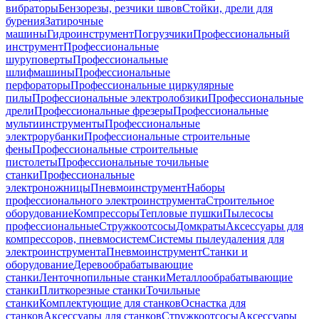
вибраторы
Бензорезы, резчики швов
Стойки, дрели для
бурения
Затирочные
машины
Гидроинструмент
Погрузчики
Профессиональный
инструмент
Профессиональные
шуруповерты
Профессиональные
шлифмашины
Профессиональные
перфораторы
Профессиональные циркулярные
пилы
Профессиональные электролобзики
Профессиональные
дрели
Профессиональные фрезеры
Профессиональные
мультиинструменты
Профессиональные
электрорубанки
Профессиональные строительные
фены
Профессиональные строительные
пистолеты
Профессиональные точильные
станки
Профессиональные
электроножницы
Пневмоинструмент
Наборы
профессионального электроинструмента
Строительное
оборудование
Компрессоры
Тепловые пушки
Пылесосы
профессиональные
Стружкоотсосы
Домкраты
Аксессуары для
компрессоров, пневмосистем
Системы пылеудаления для
электроинструмента
Пневмоинструмент
Станки и
оборудование
Деревообрабатывающие
станки
Ленточнопильные станки
Металлообрабатывающие
станки
Плиткорезные станки
Точильные
станки
Комплектующие для станков
Оснастка для
станков
Аксессуары для станков
Стружкоотсосы
Аксессуары