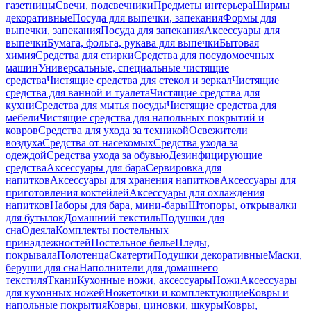
газетницы
Свечи, подсвечники
Предметы интерьера
Ширмы
декоративные
Посуда для выпечки, запекания
Формы для
выпечки, запекания
Посуда для запекания
Аксессуары для
выпечки
Бумага, фольга, рукава для выпечки
Бытовая
химия
Средства для стирки
Средства для посудомоечных
машин
Универсальные, специальные чистящие
средства
Чистящие средства для стекол и зеркал
Чистящие
средства для ванной и туалета
Чистящие средства для
кухни
Средства для мытья посуды
Чистящие средства для
мебели
Чистящие средства для напольных покрытий и
ковров
Средства для ухода за техникой
Освежители
воздуха
Средства от насекомых
Средства ухода за
одеждой
Средства ухода за обувью
Дезинфицирующие
средства
Аксессуары для бара
Сервировка для
напитков
Аксессуары для хранения напитков
Аксессуары для
приготовления коктейлей
Аксессуары для охлаждения
напитков
Наборы для бара, мини-бары
Штопоры, открывалки
для бутылок
Домашний текстиль
Подушки для
сна
Одеяла
Комплекты постельных
принадлежностей
Постельное белье
Пледы,
покрывала
Полотенца
Скатерти
Подушки декоративные
Маски,
беруши для сна
Наполнители для домашнего
текстиля
Ткани
Кухонные ножи, аксессуары
Ножи
Аксессуары
для кухонных ножей
Ножеточки и комплектующие
Ковры и
напольные покрытия
Ковры, циновки, шкуры
Ковры,