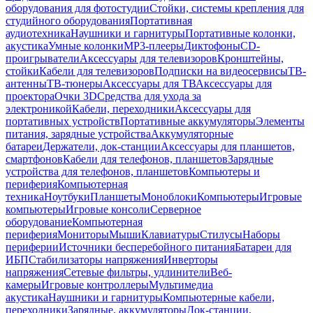
оборудования для фотостудии
Стойки, системы крепления для
студийного оборудования
Портативная
аудиотехника
Наушники и гарнитуры
Портативные колонки,
акустика
Умные колонки
MP3-плееры
Диктофоны
CD-
проигрыватели
Аксессуары для телевизоров
Кронштейны,
стойки
Кабели для телевизоров
Подписки на видеосервисы
ТВ-
антенны
ТВ-тюнеры
Аксессуары для ТВ
Аксессуары для
проектора
Очки 3D
Средства для ухода за
электроникой
Кабели, переходники
Аксессуары для
портативных устройств
Портативные аккумуляторы
Элементы
питания, зарядные устройства
Аккумуляторные
батареи
Держатели, док-станции
Аксессуары для планшетов,
смартфонов
Кабели для телефонов, планшетов
Зарядные
устройства для телефонов, планшетов
Компьютеры и
периферия
Компьютерная
техника
Ноутбуки
Планшеты
Моноблоки
Компьютеры
Игровые
компьютеры
Игровые консоли
Серверное
оборудование
Компьютерная
периферия
Мониторы
Мыши
Клавиатуры
Стилусы
Наборы
периферии
Источники бесперебойного питания
Батареи для
ИБП
Стабилизаторы напряжения
Инверторы
напряжения
Сетевые фильтры, удлинители
Веб-
камеры
Игровые контроллеры
Мультимедиа
акустика
Наушники и гарнитуры
Компьютерные кабели,
переходники
Зарядные, аккумуляторы
Док-станции,