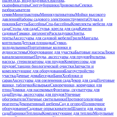
пылесосы, воздуходувки
Аэраторы,
скарификаторы
Снегоуборщики
Дровоколы
Сеялки,
разбрасыватели
семян
Минитракторы
Миникультиваторы
Мойки высокого
давления
Наборы садового электроинструмента
Отдых и
пикник
Батуты
Бассейны
Спа-бассейны
Комплекты мебели для
сада
Столы для сада
Стулья, кресла для сада
Качели
садовые
Гамаки, шезлонги
Раскладушки
Зонты,
тенты
Аксессуары для садовой мебели
Грили
Мангалы,
коптильни
Детская площадка
Сумки-
холодильники
Портативные колонки и
аудиосистемы
Оборудование для участка
Бытовые насосы
Люки
канализационные
Пруды, аксессуары для прудов
Фильтры,
насосы, стерилизаторы для прудов
Компрессоры для
прудов
Станции биологической очистки
Запчасти и
комплектующие для оборудования
Благоустройство
участка
Дачные дома
Беседки
Бани
Хозблоки и
сараи
Аксессуары для озеленения сада
Декор для сада
Почтовые
ящики, таблички
Козырьки
Скворечники, кормушки для
птиц
Домики для насекомых
Фонтаны, скульптуры для
сада
Пруды, аксессуары для прудов
Уличные
обогреватели
Уличные светильники
Противогололедные
реагенты
Декоративный щебень
Сад и огород
Поливочное
оборудование
Садовые опрыскиватели
Шланги для дома и
сада
Парники
Теплицы
Комплектующие для теплиц
Модульные