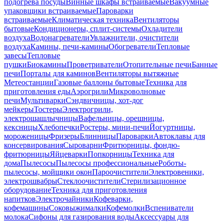
подогрева посуды
Винные шкафы встраиваемые
Вакуумные
упаковщики встраиваемые
Пароварки
встраиваемые
Климатическая техника
Вентиляторы
бытовые
Кондиционеры, сплит-системы
Охладители
воздуха
Водонагреватели
Увлажнители, очистители
воздуха
Камины, печи-камины
Обогреватели
Тепловые
завесы
Тепловые
пушки
Биокамины
Проветриватели
Отопительные печи
Банные
печи
Порталы для каминов
Вентиляторы вытяжные
Метеостанции
Газовые баллоны бытовые
Техника для
приготовления еды
Аэрогрили
Микроволновые
печи
Мультиварки
Сэндвичницы, хот-дог
мейкеры
Тостеры
Электрогрили,
электрошашлычницы
Вафельницы, орешницы,
кексницы
Хлебопечки
Ростеры, мини-печи
Йогуртницы,
мороженицы
Фризеры
Блинницы
Пароварки
Автоклавы для
консервирования
Сыроварни
Фритюрницы, фондю-
фритюрницы
Яйцеварки
Попкорницы
Техника для
дома
Пылесосы
Пылесосы профессиональные
Роботы-
пылесосы, мойщики окон
Пароочистители
Электровеники,
электрошвабры
Стеклоочистители
Стерилизационное
оборудование
Техника для приготовления
напитков
Электрочайники
Кофеварки,
кофемашины
Соковыжималки
Кофемолки
Вспениватели
молока
Сифоны для газирования воды
Аксессуары для