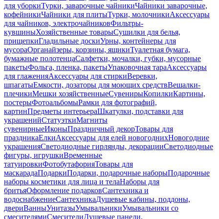
для уборки
Турки, заварочные чайники
Чайники заварочные,
кофейники
Чайники для плиты
Турки, молочники
Аксессуары
для чайников, электрочайников
Фильтры-
кувшины
Хозяйственные товары
Сушилки для белья,
прищепки
Гладильные доски
Урны, контейнеры для
мусора
Органайзеры, корзины, ящики
Туалетная бумага,
бумажные полотенца
Салфетки, мочалки, губки, мусорные
пакеты
Фольга, пленка, пакеты
Упаковочная тара
Аксессуары
для глажения
Аксессуары для стирки
Веревки,
шпагаты
Емкости, дозаторы для моющих средств
Вешалки-
плечики
Мешки хозяйственные
Сувениры
Копилки
Картины,
постеры
Фотоальбомы
Рамки для фотографий,
картин
Предметы интерьера
Шкатулки, подставки для
украшений
Статуэтки
Магниты
сувенирные
Иконы
Праздничный декор
Товары для
праздника
Елки
Аксессуары для елей новогодних
Новогодние
украшения
Светодиодные гирлянды, декорации
Светодиодные
фигуры, игрушки
Временные
татуировки
Фотобутафория
Товары для
маскарада
Подарки
Подарки, подарочные наборы
Подарочные
наборы косметики для лица и тела
Наборы для
бритья
Оформление подарков
Сантехника и
водоснабжение
Сантехника
Душевые кабины, поддоны,
двери
Ванны
Унитазы
Умывальники
Умывальники со
смесителями
Смесители
Душевые панели,