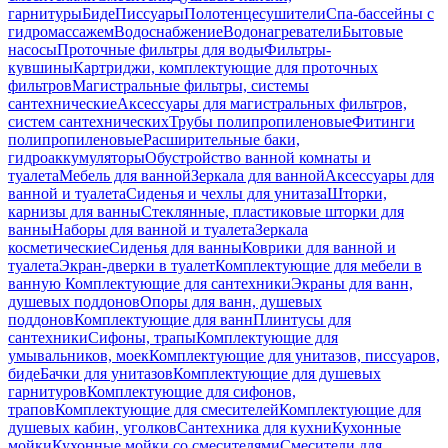
гарнитуры
Биде
Писсуары
Полотенцесушители
Спа-бассейны с
гидромассажем
Водоснабжение
Водонагреватели
Бытовые
насосы
Проточные фильтры для воды
Фильтры-
кувшины
Картриджи, комплектующие для проточных
фильтров
Магистральные фильтры, системы
сантехнические
Аксессуары для магистральных фильтров,
систем сантехнических
Трубы полипропиленовые
Фитинги
полипропиленовые
Расширительные баки,
гидроаккумуляторы
Обустройство ванной комнаты и
туалета
Мебель для ванной
Зеркала для ванной
Аксессуары для
ванной и туалета
Сиденья и чехлы для унитаза
Шторки,
карнизы для ванны
Стеклянные, пластиковые шторки для
ванны
Наборы для ванной и туалета
Зеркала
косметические
Сиденья для ванны
Коврики для ванной и
туалета
Экран-дверки в туалет
Комплектующие для мебели в
ванную
Комплектующие для сантехники
Экраны для ванн,
душевых поддонов
Опоры для ванн, душевых
поддонов
Комплектующие для ванн
Плинтусы для
сантехники
Сифоны, трапы
Комплектующие для
умывальников, моек
Комплектующие для унитазов, писсуаров,
биде
Бачки для унитазов
Комплектующие для душевых
гарнитуров
Комплектующие для сифонов,
трапов
Комплектующие для смесителей
Комплектующие для
душевых кабин, уголков
Сантехника для кухни
Кухонные
мойки
Кухонные мойки со смесителями
Смесители для