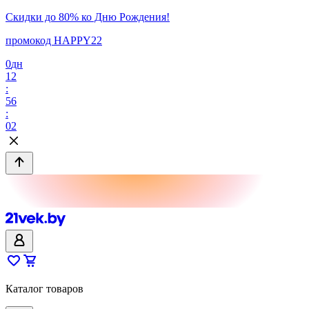
Скидки до 80% ко Дню Рождения!
промокод HAPPY22
0
дн
12
:
56
:
02
Каталог товаров