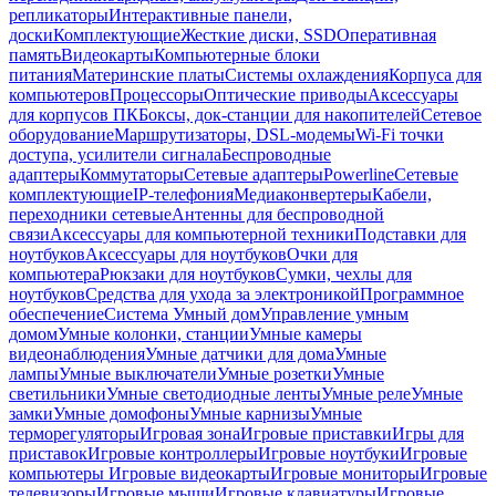
репликаторы
Интерактивные панели,
доски
Комплектующие
Жесткие диски, SSD
Оперативная
память
Видеокарты
Компьютерные блоки
питания
Материнские платы
Системы охлаждения
Корпуса для
компьютеров
Процессоры
Оптические приводы
Аксессуары
для корпусов ПК
Боксы, док-станции для накопителей
Сетевое
оборудование
Маршрутизаторы, DSL-модемы
Wi-Fi точки
доступа, усилители сигнала
Беспроводные
адаптеры
Коммутаторы
Сетевые адаптеры
Powerline
Сетевые
комплектующие
IP-телефония
Медиаконвертеры
Кабели,
переходники сетевые
Антенны для беспроводной
связи
Аксессуары для компьютерной техники
Подставки для
ноутбуков
Аксессуары для ноутбуков
Очки для
компьютера
Рюкзаки для ноутбуков
Сумки, чехлы для
ноутбуков
Средства для ухода за электроникой
Программное
обеспечение
Система Умный дом
Управление умным
домом
Умные колонки, станции
Умные камеры
видеонаблюдения
Умные датчики для дома
Умные
лампы
Умные выключатели
Умные розетки
Умные
светильники
Умные светодиодные ленты
Умные реле
Умные
замки
Умные домофоны
Умные карнизы
Умные
терморегуляторы
Игровая зона
Игровые приставки
Игры для
приставок
Игровые контроллеры
Игровые ноутбуки
Игровые
компьютеры
Игровые видеокарты
Игровые мониторы
Игровые
телевизоры
Игровые мыши
Игровые клавиатуры
Игровые