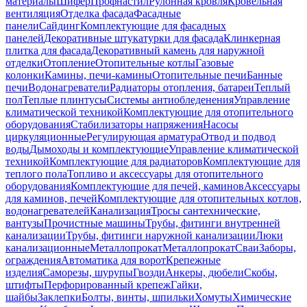
материалы
Шифер
Профнастил
Рулонная кровля
Кровельная
вентиляция
Отделка фасада
Фасадные
панели
Сайдинг
Комплектующие для фасадных
панелей
Декоративные штукатурки для фасада
Клинкерная
плитка для фасада
Декоративный камень для наружной
отделки
Отопление
Отопительные котлы
Газовые
колонки
Камины, печи-камины
Отопительные печи
Банные
печи
Водонагреватели
Радиаторы отопления, батареи
Теплый
пол
Теплые плинтусы
Системы антиобледенения
Управление
климатической техникой
Комплектующие для отопительного
оборудования
Стабилизаторы напряжения
Насосы
циркуляционные
Регулирующая арматура
Отвод и подвод
воды
Дымоходы и комплектующие
Управление климатической
техникой
Комплектующие для радиаторов
Комплектующие для
теплого пола
Топливо и аксессуары для отопительного
оборудования
Комплектующие для печей, каминов
Аксессуары
для каминов, печей
Комплектующие для отопительных котлов,
водонагревателей
Канализация
Тросы сантехнические,
вантузы
Прочистные машины
Трубы, фитинги внутренней
канализации
Трубы, фитинги наружной канализации
Люки
канализационные
Металлопрокат
Металлопрокат
Сваи
Заборы,
ограждения
Автоматика для ворот
Крепежные
изделия
Саморезы, шурупы
Гвозди
Анкеры, дюбели
Скобы,
штифты
Перфорированный крепеж
Гайки,
шайбы
Заклепки
Болты, винты, шпильки
Хомуты
Химические