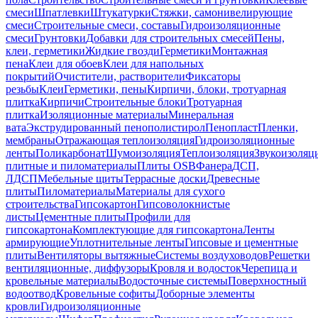
смеси
Шпатлевки
Штукатурки
Стяжки, самонивелирующие
смеси
Строительные смеси, составы
Гидроизоляционные
смеси
Грунтовки
Добавки для строительных смесей
Пены,
клеи, герметики
Жидкие гвозди
Герметики
Монтажная
пена
Клеи для обоев
Клеи для напольных
покрытий
Очистители, растворители
Фиксаторы
резьбы
Клеи
Герметики, пены
Кирпичи, блоки, тротуарная
плитка
Кирпичи
Строительные блоки
Тротуарная
плитка
Изоляционные материалы
Минеральная
вата
Экструдированный пенополистирол
Пенопласт
Пленки,
мембраны
Отражающая теплоизоляция
Гидроизоляционные
ленты
Поликарбонат
Шумоизоляция
Теплоизоляция
Звукоизоляц
плитные и пиломатериалы
Плиты OSB
Фанера
ДСП,
ЛДСП
Мебельные щиты
Террасные доски
Древесные
плиты
Пиломатериалы
Материалы для сухого
строительства
Гипсокартон
Гипсоволокнистые
листы
Цементные плиты
Профили для
гипсокартона
Комплектующие для гипсокартона
Ленты
армирующие
Уплотнительные ленты
Гипсовые и цементные
плиты
Вентиляторы вытяжные
Системы воздуховодов
Решетки
вентиляционные, диффузоры
Кровля и водосток
Черепица и
кровельные материалы
Водосточные системы
Поверхностный
водоотвод
Кровельные софиты
Доборные элементы
кровли
Гидроизоляционные