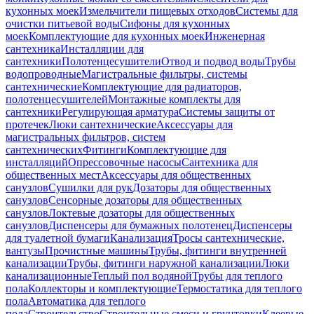
кухонных моек
Измельчители пищевых отходов
Системы для
очистки питьевой воды
Сифоны для кухонных
моек
Комплектующие для кухонных моек
Инженерная
сантехника
Инсталляции для
сантехники
Полотенцесушители
Отвод и подвод воды
Трубы
водопроводные
Магистральные фильтры, системы
сантехнические
Комплектующие для радиаторов,
полотенцесушителей
Монтажные комплекты для
сантехники
Регулирующая арматура
Системы защиты от
протечек
Люки сантехнические
Аксессуары для
магистральных фильтров, систем
сантехнических
Фитинги
Комплектующие для
инсталляций
Опрессовочные насосы
Сантехника для
общественных мест
Аксессуары для общественных
санузлов
Сушилки для рук
Дозаторы для общественных
санузлов
Сенсорные дозаторы для общественных
санузлов
Локтевые дозаторы для общественных
санузлов
Диспенсеры для бумажных полотенец
Диспенсеры
для туалетной бумаги
Канализация
Тросы сантехнические,
вантузы
Прочистные машины
Трубы, фитинги внутренней
канализации
Трубы, фитинги наружной канализации
Люки
канализационные
Теплый пол водяной
Трубы для теплого
пола
Коллекторы и комплектующие
Термостатика для теплого
пола
Автоматика для теплого
пола
Строительство
Строительные смеси и грунтовки
Клеевые