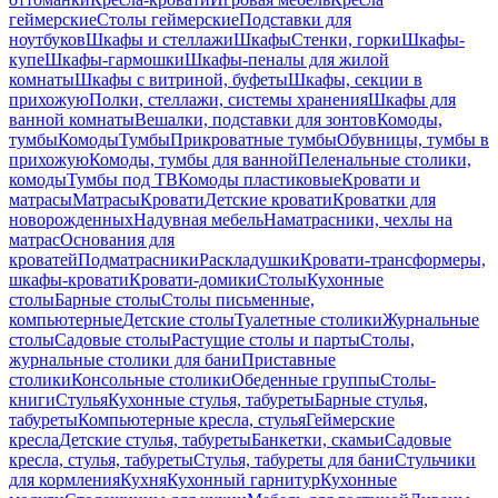
геймерские
Столы геймерские
Подставки для
ноутбуков
Шкафы и стеллажи
Шкафы
Стенки, горки
Шкафы-
купе
Шкафы-гармошки
Шкафы-пеналы для жилой
комнаты
Шкафы с витриной, буфеты
Шкафы, секции в
прихожую
Полки, стеллажи, системы хранения
Шкафы для
ванной комнаты
Вешалки, подставки для зонтов
Комоды,
тумбы
Комоды
Тумбы
Прикроватные тумбы
Обувницы, тумбы в
прихожую
Комоды, тумбы для ванной
Пеленальные столики,
комоды
Тумбы под ТВ
Комоды пластиковые
Кровати и
матрасы
Матрасы
Кровати
Детские кровати
Кроватки для
новорожденных
Надувная мебель
Наматрасники, чехлы на
матрас
Основания для
кроватей
Подматрасники
Раскладушки
Кровати-трансформеры,
шкафы-кровати
Кровати-домики
Столы
Кухонные
столы
Барные столы
Столы письменные,
компьютерные
Детские столы
Туалетные столики
Журнальные
столы
Садовые столы
Растущие столы и парты
Столы,
журнальные столики для бани
Приставные
столики
Консольные столики
Обеденные группы
Столы-
книги
Стулья
Кухонные стулья, табуреты
Барные стулья,
табуреты
Компьютерные кресла, стулья
Геймерские
кресла
Детские стулья, табуреты
Банкетки, скамьи
Садовые
кресла, стулья, табуреты
Стулья, табуреты для бани
Стульчики
для кормления
Кухня
Кухонный гарнитур
Кухонные