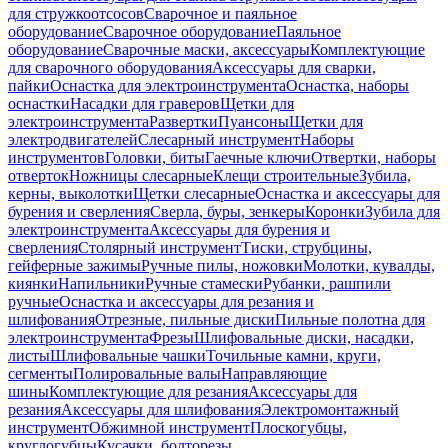
для стружкоотсосов
Сварочное и паяльное
оборудование
Сварочное оборудование
Паяльное
оборудование
Сварочные маски, аксессуары
Комплектующие
для сварочного оборудования
Аксессуары для сварки,
пайки
Оснастка для электроинструмента
Оснастка, наборы
оснастки
Насадки для граверов
Щетки для
электроинструмента
Развертки
Пуансоны
Щетки для
электродвигателей
Слесарный инструмент
Наборы
инструментов
Головки, биты
Гаечные ключи
Отвертки, наборы
отверток
Ножницы слесарные
Клещи строительные
Зубила,
керны, выколотки
Щетки слесарные
Оснастка и аксессуары для
бурения и сверления
Сверла, буры, зенкеры
Коронки
Зубила для
электроинструмента
Аксессуары для бурения и
сверления
Столярный инструмент
Тиски, струбцины,
гейферные зажимы
Ручные пилы, ножовки
Молотки, кувалды,
киянки
Напильники
Ручные стамески
Рубанки, рашпили
ручные
Оснастка и аксессуары для резания и
шлифования
Отрезные, пильные диски
Пильные полотна для
электроинструмента
Фрезы
Шлифовальные диски, насадки,
листы
Шлифовальные чашки
Точильные камни, круги,
сегменты
Полировальные валы
Направляющие
шины
Комплектующие для резания
Аксессуары для
резания
Аксессуары для шлифования
Электромонтажный
инструмент
Обжимной инструмент
Плоскогубцы,
круглогубцы
Кусачки, болторезы,