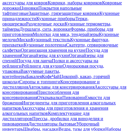
аксессуары для ковров
Коврики, наборы ковриков
Ковровые
дорожки
Циновки
Покрытия напольные
тафтинговые
Защитные, грязезащитные коврики
Кухонные
принадлежности
Кухонные приборы
Терки,
овощерезки
Разделочные доски
Кухонные термометры,
таймеры
Дуршлаги, сита, воронки
Формы, приборы для
приготовления
Молотки для мяса, тендерайзеры
Кухонные
мелочи
Миски
Кухонный текстиль
Кухонные фартуки,
прихватки
Кухонные полотенца
Скатерти, сервировочные
салфетки
Организация хранения на кухне
Посуда для
хранения
Органайзеры для кухни
Органайзеры для
специй
Посуда для ланча
Полки и аксессуары на
рейлинги
Рейлинги для кухни
Одноразовая посуда,
упаковка
Вакуумные пакеты,
контейнеры
Бакалея
Кофе
Чай
Цикорий, какао, горячий
шоколад
Сиропы и топпинги
Консервирование и
дистилляция
Автоклавы для консервирования
Аксессуары для
консервирования
Приспособления для
консервирования
Открывалки
Пивоварни
Емкости для
брожения
Ингредиенты для приготовления алкогольных
напитков
Аксессуары для приготовления и хранения
алкогольных напитков
Комплектующие для
дистилляторов
Прессы, дробилки для виноделия и
пивоварения
Дистилляторы бытовые
Уборочный
инвентарь
Швабры, насадки
Ведра, тазы для уборки
Наборы