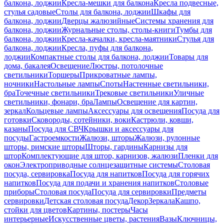
балкона, лоджии
Кресла-мешки для балкона
Кресла подвесные,
стулья садовые
Столы для балкона, лоджии
Шкафы для
балкона, лоджии
Дверцы жалюзийные
Системы хранения для
балкона, лоджии
Журнальные столы, столы-книги
Тумбы для
балкона, лоджии
Кресла-качалки, кресла-маятники
Стулья для
балкона, лоджии
Кресла, пуфы для балкона,
лоджии
Компактные столы для балкона, лоджии
Товары для
дома, бакалея
Освещение
Люстры, потолочные
светильники
Торшеры
Прикроватные лампы,
ночники
Настольные лампы
Споты
Настенные светильники,
бра
Точечные светильники
Трековые светильники
Уличные
светильники, фонари, бра
Лампы
Освещение для картин,
зеркал
Кольцевые лампы
Аксессуары для освещения
Посуда для
готовки
Сковороды, сотейники, воки
Кастрюли, ковши,
казаны
Посуда для СВЧ
Крышки и аксессуары для
посуды
Гастроемкости
Жалюзи, шторы
Жалюзи, рулонные
шторы, римские шторы
Шторы, гардины
Карнизы для
штор
Комплектующие для штор, карнизов, жалюзи
Пленки для
окон
Электроприводные солнцезащитные системы
Столовая
посуда, сервировка
Посуда для напитков
Посуда для горячих
напитков
Посуда для подачи и хранения напитков
Столовые
приборы
Столовая посуда
Посуда для сервировки
Предметы
сервировки
Детская столовая посуда
Декор
Зеркала
Кашпо,
стойки для цветов
Картины, постеры
Часы
интерьерные
Искусственные цветы, растения
Вазы
Ключницы,