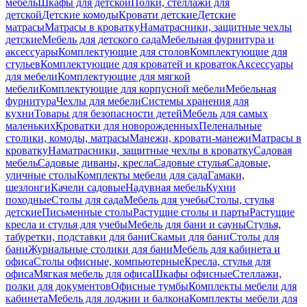
мебель
Шкафы для детской
Полки, стеллажи для
детской
Детские комоды
Кровати детские
Детские
матрасы
Матрасы в кроватку
Наматрасники, защитные чехлы
детские
Мебель для детского сада
Мебельная фурнитура и
аксессуары
Комплектующие для столов
Комплектующие для
стульев
Комплектующие для кроватей и кроваток
Аксессуары
для мебели
Комплектующие для мягкой
мебели
Комплектующие для корпусной мебели
Мебельная
фурнитура
Чехлы для мебели
Системы хранения для
кухни
Товары для безопасности детей
Мебель для самых
маленьких
Кроватки для новорожденных
Пеленальные
столики, комоды, матрасы
Манежи, кровати-манежи
Матрасы в
кроватку
Наматрасники, защитные чехлы в кроватку
Садовая
мебель
Садовые диваны, кресла
Садовые стулья
Садовые,
уличные столы
Комплекты мебели для сада
Гамаки,
шезлонги
Качели садовые
Надувная мебель
Кухни
походные
Столы для сада
Мебель для учебы
Столы, стулья
детские
Письменные столы
Растущие столы и парты
Растущие
кресла и стулья для учебы
Мебель для бани и сауны
Стулья,
табуретки, подставки для бани
Скамьи для бани
Столы для
бани
Журнальные столики для бани
Мебель для кабинета и
офиса
Столы офисные, компьютерные
Кресла, стулья для
офиса
Мягкая мебель для офиса
Шкафы офисные
Стеллажи,
полки для документов
Офисные тумбы
Комплекты мебели для
кабинета
Мебель для лоджии и балкона
Комплекты мебели для