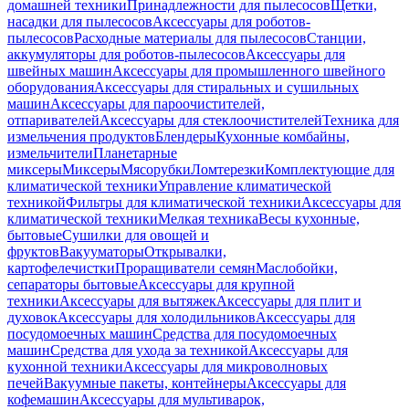
домашней техники
Принадлежности для пылесосов
Щетки,
насадки для пылесосов
Аксессуары для роботов-
пылесосов
Расходные материалы для пылесосов
Станции,
аккумуляторы для роботов-пылесосов
Аксессуары для
швейных машин
Аксессуары для промышленного швейного
оборудования
Аксессуары для стиральных и сушильных
машин
Аксессуары для пароочистителей,
отпаривателей
Аксессуары для стеклоочистителей
Техника для
измельчения продуктов
Блендеры
Кухонные комбайны,
измельчители
Планетарные
миксеры
Миксеры
Мясорубки
Ломтерезки
Комплектующие для
климатической техники
Управление климатической
техникой
Фильтры для климатической техники
Аксессуары для
климатической техники
Мелкая техника
Весы кухонные,
бытовые
Сушилки для овощей и
фруктов
Вакууматоры
Открывалки,
картофелечистки
Проращиватели семян
Маслобойки,
сепараторы бытовые
Аксессуары для крупной
техники
Аксессуары для вытяжек
Аксессуары для плит и
духовок
Аксессуары для холодильников
Аксессуары для
посудомоечных машин
Средства для посудомоечных
машин
Средства для ухода за техникой
Аксессуары для
кухонной техники
Аксессуары для микроволновых
печей
Вакуумные пакеты, контейнеры
Аксессуары для
кофемашин
Аксессуары для мультиварок,