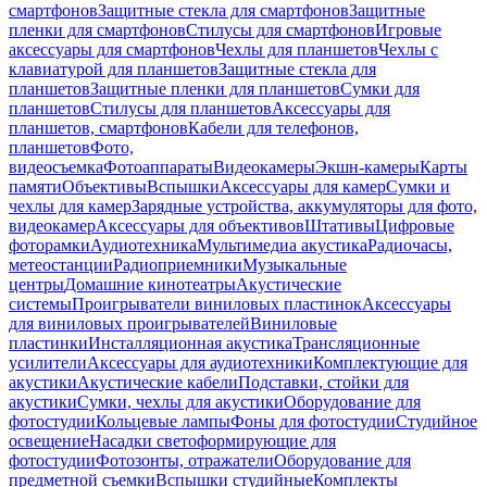
смартфонов
Защитные стекла для смартфонов
Защитные
пленки для смартфонов
Стилусы для смартфонов
Игровые
аксессуары для смартфонов
Чехлы для планшетов
Чехлы с
клавиатурой для планшетов
Защитные стекла для
планшетов
Защитные пленки для планшетов
Сумки для
планшетов
Стилусы для планшетов
Аксессуары для
планшетов, смартфонов
Кабели для телефонов,
планшетов
Фото,
видеосъемка
Фотоаппараты
Видеокамеры
Экшн-камеры
Карты
памяти
Объективы
Вспышки
Аксессуары для камер
Сумки и
чехлы для камер
Зарядные устройства, аккумуляторы для фото,
видеокамер
Аксессуары для объективов
Штативы
Цифровые
фоторамки
Аудиотехника
Мультимедиа акустика
Радиочасы,
метеостанции
Радиоприемники
Музыкальные
центры
Домашние кинотеатры
Акустические
системы
Проигрыватели виниловых пластинок
Аксессуары
для виниловых проигрывателей
Виниловые
пластинки
Инсталляционная акустика
Трансляционные
усилители
Аксессуары для аудиотехники
Комплектующие для
акустики
Акустические кабели
Подставки, стойки для
акустики
Сумки, чехлы для акустики
Оборудование для
фотостудии
Кольцевые лампы
Фоны для фотостудии
Студийное
освещение
Насадки светоформирующие для
фотостудии
Фотозонты, отражатели
Оборудование для
предметной съемки
Вспышки студийные
Комплекты