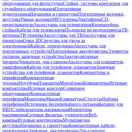
оборудования для фотостудии
Стойки, системы крепления для
студийного оборудования
Портативная
аудиотехника
Наушники и гарнитуры
Портативные колонки,
акустика
Умные колонки
MP3-плееры
Диктофоны
CD-
проигрыватели
Аксессуары для телевизоров
Кронштейны,
стойки
Кабели для телевизоров
Подписки на видеосервисы
ТВ-
антенны
ТВ-тюнеры
Аксессуары для ТВ
Аксессуары для
проектора
Очки 3D
Средства для ухода за
электроникой
Кабели, переходники
Аксессуары для
портативных устройств
Портативные аккумуляторы
Элементы
питания, зарядные устройства
Аккумуляторные
батареи
Держатели, док-станции
Аксессуары для планшетов,
смартфонов
Кабели для телефонов, планшетов
Зарядные
устройства для телефонов, планшетов
Компьютеры и
периферия
Компьютерная
техника
Ноутбуки
Планшеты
Моноблоки
Компьютеры
Игровые
компьютеры
Игровые консоли
Серверное
оборудование
Компьютерная
периферия
Мониторы
Мыши
Клавиатуры
Стилусы
Наборы
периферии
Источники бесперебойного питания
Батареи для
ИБП
Стабилизаторы напряжения
Инверторы
напряжения
Сетевые фильтры, удлинители
Веб-
камеры
Игровые контроллеры
Мультимедиа
акустика
Наушники и гарнитуры
Компьютерные кабели,
переходники
Зарядные, аккумуляторы
Док-станции,