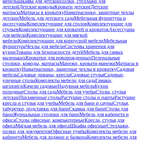
мебель
Шкафы для детской
Полки, стеллажи для
детской
Детские комоды
Кровати детские
Детские
матрасы
Матрасы в кроватку
Наматрасники, защитные чехлы
детские
Мебель для детского сада
Мебельная фурнитура и
аксессуары
Комплектующие для столов
Комплектующие для
стульев
Комплектующие для кроватей и кроваток
Аксессуары
для мебели
Комплектующие для мягкой
мебели
Комплектующие для корпусной мебели
Мебельная
фурнитура
Чехлы для мебели
Системы хранения для
кухни
Товары для безопасности детей
Мебель для самых
маленьких
Кроватки для новорожденных
Пеленальные
столики, комоды, матрасы
Манежи, кровати-манежи
Матрасы в
кроватку
Наматрасники, защитные чехлы в кроватку
Садовая
мебель
Садовые диваны, кресла
Садовые стулья
Садовые,
уличные столы
Комплекты мебели для сада
Гамаки,
шезлонги
Качели садовые
Надувная мебель
Кухни
походные
Столы для сада
Мебель для учебы
Столы, стулья
детские
Письменные столы
Растущие столы и парты
Растущие
кресла и стулья для учебы
Мебель для бани и сауны
Стулья,
табуретки, подставки для бани
Скамьи для бани
Столы для
бани
Журнальные столики для бани
Мебель для кабинета и
офиса
Столы офисные, компьютерные
Кресла, стулья для
офиса
Мягкая мебель для офиса
Шкафы офисные
Стеллажи,
полки для документов
Офисные тумбы
Комплекты мебели для
кабинета
Мебель для лоджии и балкона
Комплекты мебели для