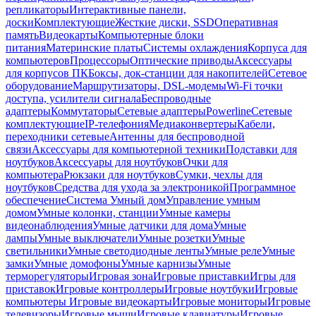
репликаторы
Интерактивные панели,
доски
Комплектующие
Жесткие диски, SSD
Оперативная
память
Видеокарты
Компьютерные блоки
питания
Материнские платы
Системы охлаждения
Корпуса для
компьютеров
Процессоры
Оптические приводы
Аксессуары
для корпусов ПК
Боксы, док-станции для накопителей
Сетевое
оборудование
Маршрутизаторы, DSL-модемы
Wi-Fi точки
доступа, усилители сигнала
Беспроводные
адаптеры
Коммутаторы
Сетевые адаптеры
Powerline
Сетевые
комплектующие
IP-телефония
Медиаконвертеры
Кабели,
переходники сетевые
Антенны для беспроводной
связи
Аксессуары для компьютерной техники
Подставки для
ноутбуков
Аксессуары для ноутбуков
Очки для
компьютера
Рюкзаки для ноутбуков
Сумки, чехлы для
ноутбуков
Средства для ухода за электроникой
Программное
обеспечение
Система Умный дом
Управление умным
домом
Умные колонки, станции
Умные камеры
видеонаблюдения
Умные датчики для дома
Умные
лампы
Умные выключатели
Умные розетки
Умные
светильники
Умные светодиодные ленты
Умные реле
Умные
замки
Умные домофоны
Умные карнизы
Умные
терморегуляторы
Игровая зона
Игровые приставки
Игры для
приставок
Игровые контроллеры
Игровые ноутбуки
Игровые
компьютеры
Игровые видеокарты
Игровые мониторы
Игровые
телевизоры
Игровые мыши
Игровые клавиатуры
Игровые