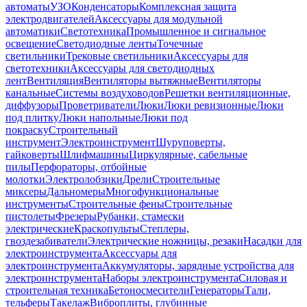
автоматы
УЗО
Конденсаторы
Комплексная защита
электродвигателей
Аксессуары для модульной
автоматики
Светотехника
Промышленное и сигнальное
освещение
Светодиодные ленты
Точечные
светильники
Трековые светильники
Аксессуары для
светотехники
Аксессуары для светодиодных
лент
Вентиляция
Вентиляторы вытяжные
Вентиляторы
канальные
Системы воздуховодов
Решетки вентиляционные,
диффузоры
Проветриватели
Люки
Люки ревизионные
Люки
под плитку
Люки напольные
Люки под
покраску
Строительный
инструмент
Электроинструмент
Шуруповерты,
гайковерты
Шлифмашины
Циркулярные, сабельные
пилы
Перфораторы, отбойные
молотки
Электролобзики
Дрели
Строительные
миксеры
Дальномеры
Многофункциональные
инструменты
Строительные фены
Строительные
пистолеты
Фрезеры
Рубанки, стамески
электрические
Краскопульты
Степлеры,
гвоздезабиватели
Электрические ножницы, резаки
Насадки для
электроинструмента
Аксессуары для
электроинструмента
Аккумуляторы, зарядные устройства для
электроинструмента
Наборы электроинструмента
Силовая и
строительная техника
Бетоносмесители
Генераторы
Тали,
тельферы
Такелаж
Виброплиты, глубинные