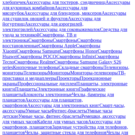
хлебопечек
Аксессуары для тостеров, сэндвичниц
Аксессуары
для кухонных комбайнов
Аксессуары для
мясорубок
Аксессуары для блендеров, миксеров
Аксессуары
для сушилок овощей и фруктов
Аксессуары для
йогуртниц
Аксессуары для аэрогрилей,
электрогрилей
Аксессуары для соковыжималок
Средства для
ухода за техникой
Смартфоны, ТВ и
электроника
Смартфоны
Смартфоны
Смартфоны
восстановленные
Смартфоны Apple
Смартфоны
Xiaomi
Смартфоны Samsung
Смартфоны Honor
Смартфоны
Huawei
Смартфоны POCO
Смартфоны Infinix
Смартфоны
Tecno
Смартфоны Realme
Смартфоны Samsung Galaxy S26
series
Кнопочные телефоны
Складные смартфоны
Телевизоры,
мониторы
Телевизоры
Мониторы
Мониторы-телевизоры
ТВ-
приставки и медиаплееры
Проекторы
Проекционные
экраны
Профессиональные дисплеи
Планшеты, электронные
книги
Планшеты
Электронные книги
Графические
планшеты
Блокноты электронные
Чехлы, бамперы для
планшетов
Аксессуары для планшетов,
смартфонов
Аксессуары для электронных книг
Смарт-часы,
аксессуары
Умные часы
Фитнес-браслеты
Умные часы
детские
Умные часы, фитнес-браслеты
Ремешки, аксессуары
для умных часов
Кабели для умных часов
Аксессуары для
смартфонов, планшетов
Зарядные устройства для телефонов,
планшетов
Чехлы, защитные стекла для телефонов
Чехлы для