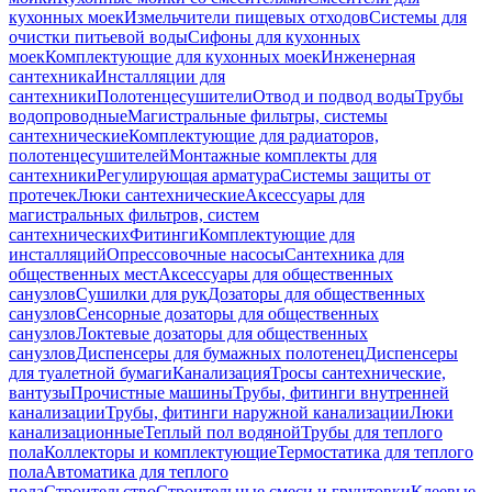
кухонных моек
Измельчители пищевых отходов
Системы для
очистки питьевой воды
Сифоны для кухонных
моек
Комплектующие для кухонных моек
Инженерная
сантехника
Инсталляции для
сантехники
Полотенцесушители
Отвод и подвод воды
Трубы
водопроводные
Магистральные фильтры, системы
сантехнические
Комплектующие для радиаторов,
полотенцесушителей
Монтажные комплекты для
сантехники
Регулирующая арматура
Системы защиты от
протечек
Люки сантехнические
Аксессуары для
магистральных фильтров, систем
сантехнических
Фитинги
Комплектующие для
инсталляций
Опрессовочные насосы
Сантехника для
общественных мест
Аксессуары для общественных
санузлов
Сушилки для рук
Дозаторы для общественных
санузлов
Сенсорные дозаторы для общественных
санузлов
Локтевые дозаторы для общественных
санузлов
Диспенсеры для бумажных полотенец
Диспенсеры
для туалетной бумаги
Канализация
Тросы сантехнические,
вантузы
Прочистные машины
Трубы, фитинги внутренней
канализации
Трубы, фитинги наружной канализации
Люки
канализационные
Теплый пол водяной
Трубы для теплого
пола
Коллекторы и комплектующие
Термостатика для теплого
пола
Автоматика для теплого
пола
Строительство
Строительные смеси и грунтовки
Клеевые