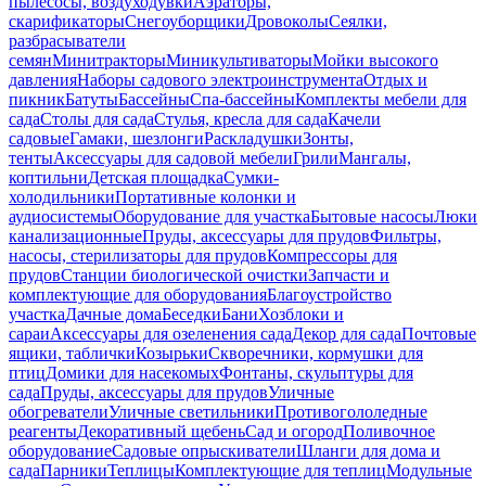
пылесосы, воздуходувки
Аэраторы,
скарификаторы
Снегоуборщики
Дровоколы
Сеялки,
разбрасыватели
семян
Минитракторы
Миникультиваторы
Мойки высокого
давления
Наборы садового электроинструмента
Отдых и
пикник
Батуты
Бассейны
Спа-бассейны
Комплекты мебели для
сада
Столы для сада
Стулья, кресла для сада
Качели
садовые
Гамаки, шезлонги
Раскладушки
Зонты,
тенты
Аксессуары для садовой мебели
Грили
Мангалы,
коптильни
Детская площадка
Сумки-
холодильники
Портативные колонки и
аудиосистемы
Оборудование для участка
Бытовые насосы
Люки
канализационные
Пруды, аксессуары для прудов
Фильтры,
насосы, стерилизаторы для прудов
Компрессоры для
прудов
Станции биологической очистки
Запчасти и
комплектующие для оборудования
Благоустройство
участка
Дачные дома
Беседки
Бани
Хозблоки и
сараи
Аксессуары для озеленения сада
Декор для сада
Почтовые
ящики, таблички
Козырьки
Скворечники, кормушки для
птиц
Домики для насекомых
Фонтаны, скульптуры для
сада
Пруды, аксессуары для прудов
Уличные
обогреватели
Уличные светильники
Противогололедные
реагенты
Декоративный щебень
Сад и огород
Поливочное
оборудование
Садовые опрыскиватели
Шланги для дома и
сада
Парники
Теплицы
Комплектующие для теплиц
Модульные