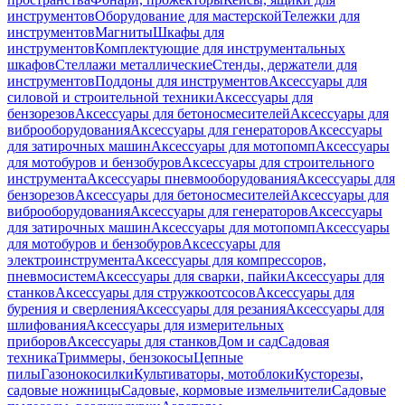
инструментов
Оборудование для мастерской
Тележки для
инструментов
Магниты
Шкафы для
инструментов
Комплектующие для инструментальных
шкафов
Стеллажи металлические
Стенды, держатели для
инструментов
Поддоны для инструментов
Аксессуары для
силовой и строительной техники
Аксессуары для
бензорезов
Аксессуары для бетоносмесителей
Аксессуары для
виброоборудования
Аксессуары для генераторов
Аксессуары
для затирочных машин
Аксессуары для мотопомп
Аксессуары
для мотобуров и бензобуров
Аксессуары для строительного
инструмента
Аксессуары пневмооборудования
Аксессуары для
бензорезов
Аксессуары для бетоносмесителей
Аксессуары для
виброоборудования
Аксессуары для генераторов
Аксессуары
для затирочных машин
Аксессуары для мотопомп
Аксессуары
для мотобуров и бензобуров
Аксессуары для
электроинструмента
Аксессуары для компрессоров,
пневмосистем
Аксессуары для сварки, пайки
Аксессуары для
станков
Аксессуары для стружкоотсосов
Аксессуары для
бурения и сверления
Аксессуары для резания
Аксессуары для
шлифования
Аксессуары для измерительных
приборов
Аксессуары для станков
Дом и сад
Садовая
техника
Триммеры, бензокосы
Цепные
пилы
Газонокосилки
Культиваторы, мотоблоки
Кусторезы,
садовые ножницы
Садовые, кормовые измельчители
Садовые