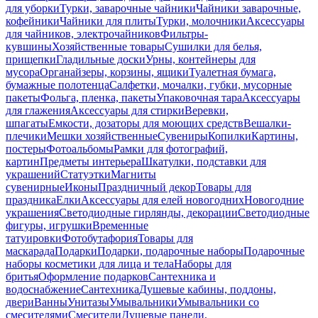
для уборки
Турки, заварочные чайники
Чайники заварочные,
кофейники
Чайники для плиты
Турки, молочники
Аксессуары
для чайников, электрочайников
Фильтры-
кувшины
Хозяйственные товары
Сушилки для белья,
прищепки
Гладильные доски
Урны, контейнеры для
мусора
Органайзеры, корзины, ящики
Туалетная бумага,
бумажные полотенца
Салфетки, мочалки, губки, мусорные
пакеты
Фольга, пленка, пакеты
Упаковочная тара
Аксессуары
для глажения
Аксессуары для стирки
Веревки,
шпагаты
Емкости, дозаторы для моющих средств
Вешалки-
плечики
Мешки хозяйственные
Сувениры
Копилки
Картины,
постеры
Фотоальбомы
Рамки для фотографий,
картин
Предметы интерьера
Шкатулки, подставки для
украшений
Статуэтки
Магниты
сувенирные
Иконы
Праздничный декор
Товары для
праздника
Елки
Аксессуары для елей новогодних
Новогодние
украшения
Светодиодные гирлянды, декорации
Светодиодные
фигуры, игрушки
Временные
татуировки
Фотобутафория
Товары для
маскарада
Подарки
Подарки, подарочные наборы
Подарочные
наборы косметики для лица и тела
Наборы для
бритья
Оформление подарков
Сантехника и
водоснабжение
Сантехника
Душевые кабины, поддоны,
двери
Ванны
Унитазы
Умывальники
Умывальники со
смесителями
Смесители
Душевые панели,