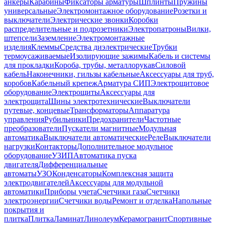
анкеры
Карабины
Фиксаторы арматуры
Шплинты
Пружины
универсальные
Электромонтажное оборудование
Розетки и
выключатели
Электрические звонки
Коробки
распределительные и подрозетники
Электропатроны
Вилки,
штепсели
Заземление
Электромонтажные
изделия
Клеммы
Средства диэлектрические
Трубки
термоусаживаемые
Изолирующие зажимы
Кабель и системы
для прокладки
Короба, трубы, металлорукав
Силовой
кабель
Наконечники, гильзы кабельные
Аксессуары для труб,
коробов
Кабельный крепеж
Арматура СИП
Электрощитовое
оборудование
Электрощиты
Аксессуары для
электрощита
Шины электротехнические
Выключатели
путевые, концевые
Трансформаторы
Аппаратура
управления
Рубильники
Предохранители
Частотные
преобразователи
Пускатели магнитные
Модульная
автоматика
Выключатели автоматические
Реле
Выключатели
нагрузки
Контакторы
Дополнительное модульное
оборудование
УЗИП
Автоматика пуска
двигателя
Дифференциальные
автоматы
УЗО
Конденсаторы
Комплексная защита
электродвигателей
Аксессуары для модульной
автоматики
Приборы учета
Счетчики газа
Счетчики
электроэнергии
Счетчики воды
Ремонт и отделка
Напольные
покрытия и
плитка
Плитка
Ламинат
Линолеум
Керамогранит
Спортивные