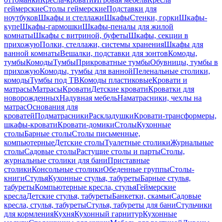
геймерские
Столы геймерские
Подставки для
ноутбуков
Шкафы и стеллажи
Шкафы
Стенки, горки
Шкафы-
купе
Шкафы-гармошки
Шкафы-пеналы для жилой
комнаты
Шкафы с витриной, буфеты
Шкафы, секции в
прихожую
Полки, стеллажи, системы хранения
Шкафы для
ванной комнаты
Вешалки, подставки для зонтов
Комоды,
тумбы
Комоды
Тумбы
Прикроватные тумбы
Обувницы, тумбы в
прихожую
Комоды, тумбы для ванной
Пеленальные столики,
комоды
Тумбы под ТВ
Комоды пластиковые
Кровати и
матрасы
Матрасы
Кровати
Детские кровати
Кроватки для
новорожденных
Надувная мебель
Наматрасники, чехлы на
матрас
Основания для
кроватей
Подматрасники
Раскладушки
Кровати-трансформеры,
шкафы-кровати
Кровати-домики
Столы
Кухонные
столы
Барные столы
Столы письменные,
компьютерные
Детские столы
Туалетные столики
Журнальные
столы
Садовые столы
Растущие столы и парты
Столы,
журнальные столики для бани
Приставные
столики
Консольные столики
Обеденные группы
Столы-
книги
Стулья
Кухонные стулья, табуреты
Барные стулья,
табуреты
Компьютерные кресла, стулья
Геймерские
кресла
Детские стулья, табуреты
Банкетки, скамьи
Садовые
кресла, стулья, табуреты
Стулья, табуреты для бани
Стульчики
для кормления
Кухня
Кухонный гарнитур
Кухонные