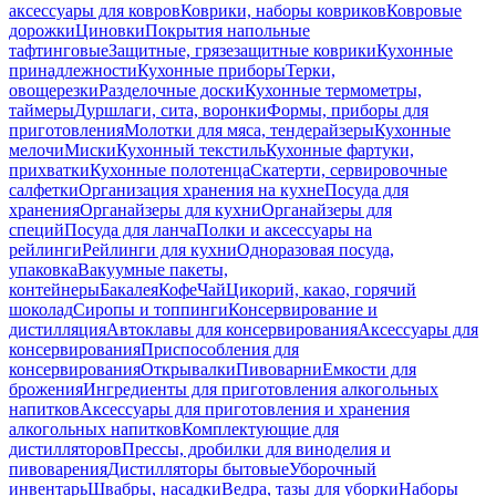
аксессуары для ковров
Коврики, наборы ковриков
Ковровые
дорожки
Циновки
Покрытия напольные
тафтинговые
Защитные, грязезащитные коврики
Кухонные
принадлежности
Кухонные приборы
Терки,
овощерезки
Разделочные доски
Кухонные термометры,
таймеры
Дуршлаги, сита, воронки
Формы, приборы для
приготовления
Молотки для мяса, тендерайзеры
Кухонные
мелочи
Миски
Кухонный текстиль
Кухонные фартуки,
прихватки
Кухонные полотенца
Скатерти, сервировочные
салфетки
Организация хранения на кухне
Посуда для
хранения
Органайзеры для кухни
Органайзеры для
специй
Посуда для ланча
Полки и аксессуары на
рейлинги
Рейлинги для кухни
Одноразовая посуда,
упаковка
Вакуумные пакеты,
контейнеры
Бакалея
Кофе
Чай
Цикорий, какао, горячий
шоколад
Сиропы и топпинги
Консервирование и
дистилляция
Автоклавы для консервирования
Аксессуары для
консервирования
Приспособления для
консервирования
Открывалки
Пивоварни
Емкости для
брожения
Ингредиенты для приготовления алкогольных
напитков
Аксессуары для приготовления и хранения
алкогольных напитков
Комплектующие для
дистилляторов
Прессы, дробилки для виноделия и
пивоварения
Дистилляторы бытовые
Уборочный
инвентарь
Швабры, насадки
Ведра, тазы для уборки
Наборы