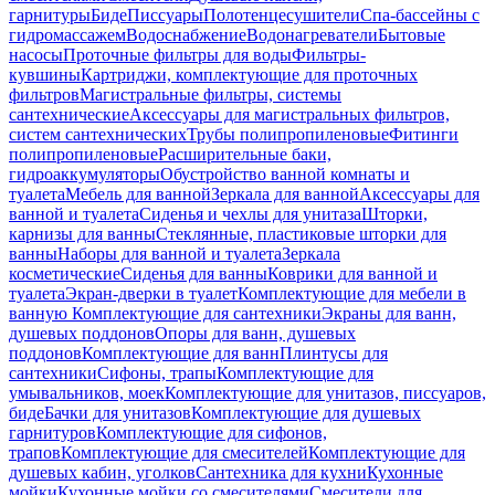
гарнитуры
Биде
Писсуары
Полотенцесушители
Спа-бассейны с
гидромассажем
Водоснабжение
Водонагреватели
Бытовые
насосы
Проточные фильтры для воды
Фильтры-
кувшины
Картриджи, комплектующие для проточных
фильтров
Магистральные фильтры, системы
сантехнические
Аксессуары для магистральных фильтров,
систем сантехнических
Трубы полипропиленовые
Фитинги
полипропиленовые
Расширительные баки,
гидроаккумуляторы
Обустройство ванной комнаты и
туалета
Мебель для ванной
Зеркала для ванной
Аксессуары для
ванной и туалета
Сиденья и чехлы для унитаза
Шторки,
карнизы для ванны
Стеклянные, пластиковые шторки для
ванны
Наборы для ванной и туалета
Зеркала
косметические
Сиденья для ванны
Коврики для ванной и
туалета
Экран-дверки в туалет
Комплектующие для мебели в
ванную
Комплектующие для сантехники
Экраны для ванн,
душевых поддонов
Опоры для ванн, душевых
поддонов
Комплектующие для ванн
Плинтусы для
сантехники
Сифоны, трапы
Комплектующие для
умывальников, моек
Комплектующие для унитазов, писсуаров,
биде
Бачки для унитазов
Комплектующие для душевых
гарнитуров
Комплектующие для сифонов,
трапов
Комплектующие для смесителей
Комплектующие для
душевых кабин, уголков
Сантехника для кухни
Кухонные
мойки
Кухонные мойки со смесителями
Смесители для