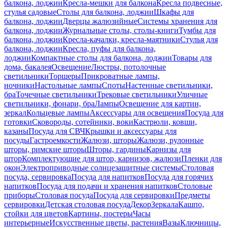
балкона, лоджии
Кресла-мешки для балкона
Кресла подвесные,
стулья садовые
Столы для балкона, лоджии
Шкафы для
балкона, лоджии
Дверцы жалюзийные
Системы хранения для
балкона, лоджии
Журнальные столы, столы-книги
Тумбы для
балкона, лоджии
Кресла-качалки, кресла-маятники
Стулья для
балкона, лоджии
Кресла, пуфы для балкона,
лоджии
Компактные столы для балкона, лоджии
Товары для
дома, бакалея
Освещение
Люстры, потолочные
светильники
Торшеры
Прикроватные лампы,
ночники
Настольные лампы
Споты
Настенные светильники,
бра
Точечные светильники
Трековые светильники
Уличные
светильники, фонари, бра
Лампы
Освещение для картин,
зеркал
Кольцевые лампы
Аксессуары для освещения
Посуда для
готовки
Сковороды, сотейники, воки
Кастрюли, ковши,
казаны
Посуда для СВЧ
Крышки и аксессуары для
посуды
Гастроемкости
Жалюзи, шторы
Жалюзи, рулонные
шторы, римские шторы
Шторы, гардины
Карнизы для
штор
Комплектующие для штор, карнизов, жалюзи
Пленки для
окон
Электроприводные солнцезащитные системы
Столовая
посуда, сервировка
Посуда для напитков
Посуда для горячих
напитков
Посуда для подачи и хранения напитков
Столовые
приборы
Столовая посуда
Посуда для сервировки
Предметы
сервировки
Детская столовая посуда
Декор
Зеркала
Кашпо,
стойки для цветов
Картины, постеры
Часы
интерьерные
Искусственные цветы, растения
Вазы
Ключницы,