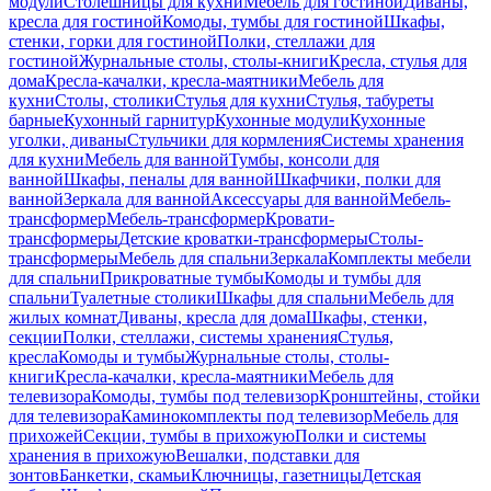
модули
Столешницы для кухни
Мебель для гостиной
Диваны,
кресла для гостиной
Комоды, тумбы для гостиной
Шкафы,
стенки, горки для гостиной
Полки, стеллажи для
гостиной
Журнальные столы, столы-книги
Кресла, стулья для
дома
Кресла-качалки, кресла-маятники
Мебель для
кухни
Столы, столики
Стулья для кухни
Стулья, табуреты
барные
Кухонный гарнитур
Кухонные модули
Кухонные
уголки, диваны
Стульчики для кормления
Системы хранения
для кухни
Мебель для ванной
Тумбы, консоли для
ванной
Шкафы, пеналы для ванной
Шкафчики, полки для
ванной
Зеркала для ванной
Аксессуары для ванной
Мебель-
трансформер
Мебель-трансформер
Кровати-
трансформеры
Детские кроватки-трансформеры
Столы-
трансформеры
Мебель для спальни
Зеркала
Комплекты мебели
для спальни
Прикроватные тумбы
Комоды и тумбы для
спальни
Туалетные столики
Шкафы для спальни
Мебель для
жилых комнат
Диваны, кресла для дома
Шкафы, стенки,
секции
Полки, стеллажи, системы хранения
Стулья,
кресла
Комоды и тумбы
Журнальные столы, столы-
книги
Кресла-качалки, кресла-маятники
Мебель для
телевизора
Комоды, тумбы под телевизор
Кронштейны, стойки
для телевизора
Каминокомплекты под телевизор
Мебель для
прихожей
Секции, тумбы в прихожую
Полки и системы
хранения в прихожую
Вешалки, подставки для
зонтов
Банкетки, скамьи
Ключницы, газетницы
Детская