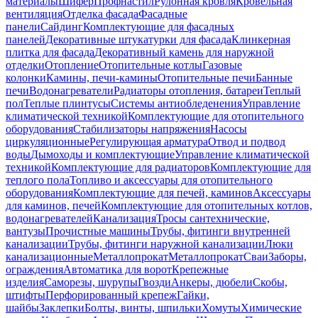
материалы
Шифер
Профнастил
Рулонная кровля
Кровельная
вентиляция
Отделка фасада
Фасадные
панели
Сайдинг
Комплектующие для фасадных
панелей
Декоративные штукатурки для фасада
Клинкерная
плитка для фасада
Декоративный камень для наружной
отделки
Отопление
Отопительные котлы
Газовые
колонки
Камины, печи-камины
Отопительные печи
Банные
печи
Водонагреватели
Радиаторы отопления, батареи
Теплый
пол
Теплые плинтусы
Системы антиобледенения
Управление
климатической техникой
Комплектующие для отопительного
оборудования
Стабилизаторы напряжения
Насосы
циркуляционные
Регулирующая арматура
Отвод и подвод
воды
Дымоходы и комплектующие
Управление климатической
техникой
Комплектующие для радиаторов
Комплектующие для
теплого пола
Топливо и аксессуары для отопительного
оборудования
Комплектующие для печей, каминов
Аксессуары
для каминов, печей
Комплектующие для отопительных котлов,
водонагревателей
Канализация
Тросы сантехнические,
вантузы
Прочистные машины
Трубы, фитинги внутренней
канализации
Трубы, фитинги наружной канализации
Люки
канализационные
Металлопрокат
Металлопрокат
Сваи
Заборы,
ограждения
Автоматика для ворот
Крепежные
изделия
Саморезы, шурупы
Гвозди
Анкеры, дюбели
Скобы,
штифты
Перфорированный крепеж
Гайки,
шайбы
Заклепки
Болты, винты, шпильки
Хомуты
Химические