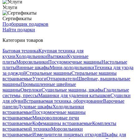
Услуги
Сертификаты
Подборщик подарков
Найти подарки
Категории товаров
Бытовая техника
Крупная техника для
кухни
Холодильники
Вытяжки
Кухонные
плиты
Морозильники
Посудомоечные машины
Настольные
плиты
Винные шкафы
Мини-холодильники
Техника для ухода
за одеждой
Стиральные машины
Стиральные машины
встраиваемые
Утюги
Отпариватели
Швейные, вышивальные
машины
Промышленные швейные
машины
Оверлоки
Сушильные машины, шкафы
Гладильные
системы, прессы
Машинки для удаления катышков
Сушилки
для обуви
Встраиваемая техника, оборудование
Варочные
панели
Духовые шкафы
Холодильники
встраиваемые
Посудомоечные машины
встраиваемые
Микроволновые печи
встраиваемые
Кофемашины встраиваемые
Комплекты
встраиваемой техники
Морозильники
встраиваемые
Измельчители пищевых отходов
Шкафы для