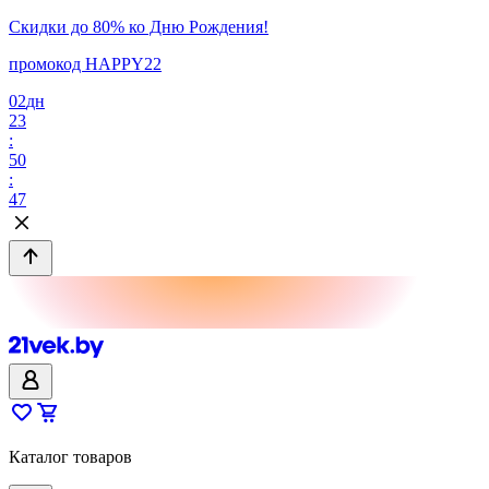
Скидки до 80% ко Дню Рождения!
промокод HAPPY22
02
дн
23
:
50
:
47
Каталог товаров