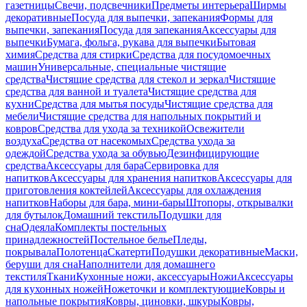
газетницы
Свечи, подсвечники
Предметы интерьера
Ширмы
декоративные
Посуда для выпечки, запекания
Формы для
выпечки, запекания
Посуда для запекания
Аксессуары для
выпечки
Бумага, фольга, рукава для выпечки
Бытовая
химия
Средства для стирки
Средства для посудомоечных
машин
Универсальные, специальные чистящие
средства
Чистящие средства для стекол и зеркал
Чистящие
средства для ванной и туалета
Чистящие средства для
кухни
Средства для мытья посуды
Чистящие средства для
мебели
Чистящие средства для напольных покрытий и
ковров
Средства для ухода за техникой
Освежители
воздуха
Средства от насекомых
Средства ухода за
одеждой
Средства ухода за обувью
Дезинфицирующие
средства
Аксессуары для бара
Сервировка для
напитков
Аксессуары для хранения напитков
Аксессуары для
приготовления коктейлей
Аксессуары для охлаждения
напитков
Наборы для бара, мини-бары
Штопоры, открывалки
для бутылок
Домашний текстиль
Подушки для
сна
Одеяла
Комплекты постельных
принадлежностей
Постельное белье
Пледы,
покрывала
Полотенца
Скатерти
Подушки декоративные
Маски,
беруши для сна
Наполнители для домашнего
текстиля
Ткани
Кухонные ножи, аксессуары
Ножи
Аксессуары
для кухонных ножей
Ножеточки и комплектующие
Ковры и
напольные покрытия
Ковры, циновки, шкуры
Ковры,