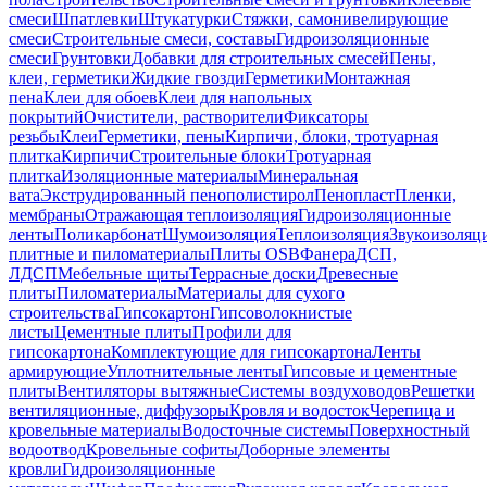
смеси
Шпатлевки
Штукатурки
Стяжки, самонивелирующие
смеси
Строительные смеси, составы
Гидроизоляционные
смеси
Грунтовки
Добавки для строительных смесей
Пены,
клеи, герметики
Жидкие гвозди
Герметики
Монтажная
пена
Клеи для обоев
Клеи для напольных
покрытий
Очистители, растворители
Фиксаторы
резьбы
Клеи
Герметики, пены
Кирпичи, блоки, тротуарная
плитка
Кирпичи
Строительные блоки
Тротуарная
плитка
Изоляционные материалы
Минеральная
вата
Экструдированный пенополистирол
Пенопласт
Пленки,
мембраны
Отражающая теплоизоляция
Гидроизоляционные
ленты
Поликарбонат
Шумоизоляция
Теплоизоляция
Звукоизоляц
плитные и пиломатериалы
Плиты OSB
Фанера
ДСП,
ЛДСП
Мебельные щиты
Террасные доски
Древесные
плиты
Пиломатериалы
Материалы для сухого
строительства
Гипсокартон
Гипсоволокнистые
листы
Цементные плиты
Профили для
гипсокартона
Комплектующие для гипсокартона
Ленты
армирующие
Уплотнительные ленты
Гипсовые и цементные
плиты
Вентиляторы вытяжные
Системы воздуховодов
Решетки
вентиляционные, диффузоры
Кровля и водосток
Черепица и
кровельные материалы
Водосточные системы
Поверхностный
водоотвод
Кровельные софиты
Доборные элементы
кровли
Гидроизоляционные