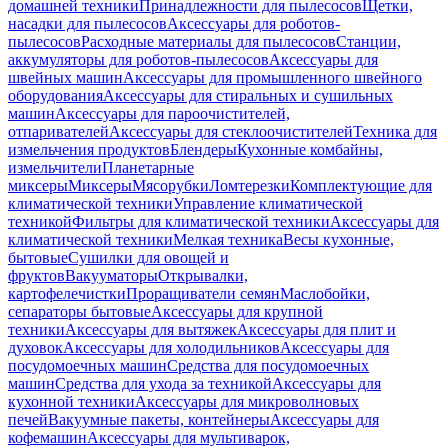
домашней техники
Принадлежности для пылесосов
Щетки,
насадки для пылесосов
Аксессуары для роботов-
пылесосов
Расходные материалы для пылесосов
Станции,
аккумуляторы для роботов-пылесосов
Аксессуары для
швейных машин
Аксессуары для промышленного швейного
оборудования
Аксессуары для стиральных и сушильных
машин
Аксессуары для пароочистителей,
отпаривателей
Аксессуары для стеклоочистителей
Техника для
измельчения продуктов
Блендеры
Кухонные комбайны,
измельчители
Планетарные
миксеры
Миксеры
Мясорубки
Ломтерезки
Комплектующие для
климатической техники
Управление климатической
техникой
Фильтры для климатической техники
Аксессуары для
климатической техники
Мелкая техника
Весы кухонные,
бытовые
Сушилки для овощей и
фруктов
Вакууматоры
Открывалки,
картофелечистки
Проращиватели семян
Маслобойки,
сепараторы бытовые
Аксессуары для крупной
техники
Аксессуары для вытяжек
Аксессуары для плит и
духовок
Аксессуары для холодильников
Аксессуары для
посудомоечных машин
Средства для посудомоечных
машин
Средства для ухода за техникой
Аксессуары для
кухонной техники
Аксессуары для микроволновых
печей
Вакуумные пакеты, контейнеры
Аксессуары для
кофемашин
Аксессуары для мультиварок,