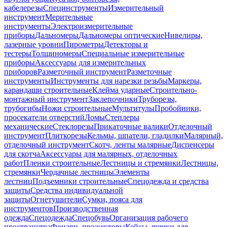
кабелерезы
Специнструменты
Измерительный
инструмент
Мерительные
инструменты
Электроизмерительные
приборы
Дальномеры
Дальномеры оптические
Нивелиры,
лазерные уровни
Пирометры
Детекторы и
тестеры
Толщиномеры
Специальные измерительные
приборы
Аксессуары для измерительных
приборов
Разметочный инструмент
Разметочные
инструменты
Инструменты для нарезки резьбы
Маркеры,
карандаши строительные
Клейма ударные
Строительно-
монтажный инструмент
Заклепочники
Труборезы,
трубогибы
Ножи строительные
Мультитулы
Пробойники,
просекатели отверстий
Ломы
Степлеры
механические
Стеклорезы
Прикаточные валики
Отделочный
инструмент
Плиткорезы
Кельмы, шпатели, гладилки
Малярный,
отделочный инструмент
Скотч, ленты малярные
Диспенсеры
для скотча
Аксессуары для малярных, отделочных
работ
Пленки строительные
Лестницы и стремянки
Лестницы,
стремянки
Чердачные лестницы
Элементы
лестниц
Подъемники строительные
Спецодежда и средства
защиты
Средства индивидуальной
защиты
Огнетушители
Сумки, пояса для
инструментов
Производственная
одежда
Спецодежда
Спецобувь
Организация рабочего
пространства
Фонари, прожекторы
Кейсы, ящики для