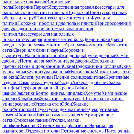
напольные покрытия
Виниловые
полы
Ковролин
Паркет
Искусственная трава
Аксессуары для
напольных покрытий и плитки
Подложка
Плинтусы, уголки,
обводы для труб
Плинтусы для сантехники
Фуги для
плитки
Порожки, профили для пола и плитки
Приспособления
для укладки плитки
Системы выравнивания
плитки
Аксессуары для напольных
покрытий
Реставрационные материалы
Двери и арки
Двери
входные
Двери межкомнатные
Арки межкомнатные
Москитные
сетки
Двери для бани и сауны
Коробки и
фурнитура
Наличники, коробки, доборы
Ручки дверные
Замки
дверные
Петли дверные
Фурнитура дверная
Доводчики
дверные
Окна и подоконники
Окна
Подоконники, отливы
Окна
мансардные
Фурнитура оконная
Мягкие окна
Москитные сетки
на окна
Жалюзи уличные
Пленки солнцезащитные
Крепежные
изделия
Саморезы, шурупы
Гвозди
Анкеры, дюбели
Скобы,
штифты
Перфорированный крепеж
Гайки,
шайбы
Заклепки
Болты, винты, шпильки
Хомуты
Химические
анкеры
Карабины
Фиксаторы арматуры
Шплинты
Пружины
универсальные
Отделка стен
Обои
Жидкие
обои
Фотообои
Штукатурки декоративные
Декоративный
камень
Скинали
Пленки самоклеящиеся
Армирующие
сетки
Стеновые панели
Уголки, маяки,
профили
Вагонка
Стеклохолсты, флизелин
Экраны для
радиаторов
Отделка потолка
Потолочные системы
Потолочные