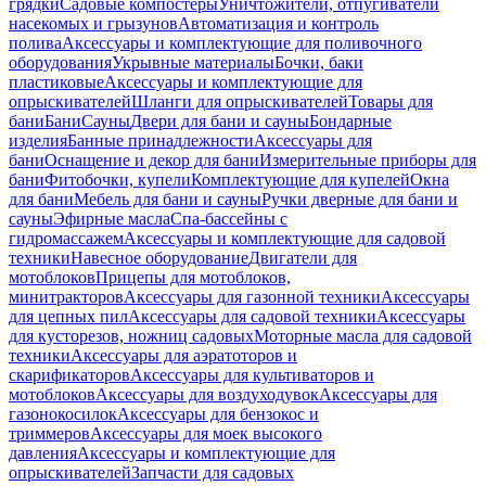
грядки
Садовые компостеры
Уничтожители, отпугиватели
насекомых и грызунов
Автоматизация и контроль
полива
Аксессуары и комплектующие для поливочного
оборудования
Укрывные материалы
Бочки, баки
пластиковые
Аксессуары и комплектующие для
опрыскивателей
Шланги для опрыскивателей
Товары для
бани
Бани
Сауны
Двери для бани и сауны
Бондарные
изделия
Банные принадлежности
Аксессуары для
бани
Оснащение и декор для бани
Измерительные приборы для
бани
Фитобочки, купели
Комплектующие для купелей
Окна
для бани
Мебель для бани и сауны
Ручки дверные для бани и
сауны
Эфирные масла
Спа-бассейны с
гидромассажем
Аксессуары и комплектующие для садовой
техники
Навесное оборудование
Двигатели для
мотоблоков
Прицепы для мотоблоков,
минитракторов
Аксессуары для газонной техники
Аксессуары
для цепных пил
Аксессуары для садовой техники
Аксессуары
для кусторезов, ножниц садовых
Моторные масла для садовой
техники
Аксессуары для аэратоторов и
скарификаторов
Аксессуары для культиваторов и
мотоблоков
Аксессуары для воздуходувок
Аксессуары для
газонокосилок
Аксессуары для бензокос и
триммеров
Аксессуары для моек высокого
давления
Аксессуары и комплектующие для
опрыскивателей
Запчасти для садовых