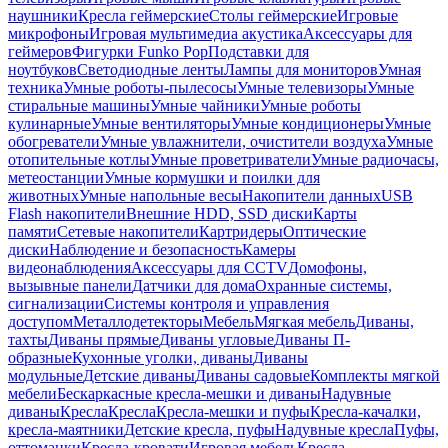
наушники
Кресла геймерские
Столы геймерские
Игровые
микрофоны
Игровая мультимедиа акустика
Аксессуары для
геймеров
Фигурки Funko Pop
Подставки для
ноутбуков
Светодиодные ленты
Лампы для мониторов
Умная
техника
Умные роботы-пылесосы
Умные телевизоры
Умные
стиральные машины
Умные чайники
Умные роботы
кулинарные
Умные вентиляторы
Умные кондиционеры
Умные
обогреватели
Умные увлажнители, очистители воздуха
Умные
отопительные котлы
Умные проветриватели
Умные радиочасы,
метеостанции
Умные кормушки и поилки для
животных
Умные напольные весы
Накопители данных
USB
Flash накопители
Внешние HDD, SSD диски
Карты
памяти
Сетевые накопители
Картридеры
Оптические
диски
Наблюдение и безопасность
Камеры
видеонаблюдения
Аксессуары для CCTV
Домофоны,
вызывные панели
Датчики для дома
Охранные системы,
сигнализации
Системы контроля и управления
доступом
Металлодетекторы
Мебель
Мягкая мебель
Диваны,
тахты
Диваны прямые
Диваны угловые
Диваны П-
образные
Кухонные уголки, диваны
Диваны
модульные
Детские диваны
Диваны садовые
Комплекты мягкой
мебели
Бескаркасные кресла-мешки и диваны
Надувные
диваны
Кресла
Кресла
Кресла-мешки и пуфы
Кресла-качалки,
кресла-маятники
Детские кресла, пуфы
Надувные кресла
Пуфы,
оттоманки
Кресла-кровати
Игровая мебель
Кресла