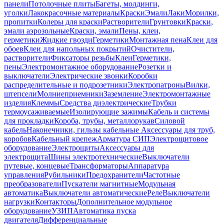
панели
Потолочные плиты
Багеты, молдинги,
уголки
Лакокрасочные материалы
Краски
Эмали
Лаки
Морилки,
пропитки
Колеры для краски
Растворители
Грунтовки
Краски,
эмали аэрозольные
Краски, эмали
Пены, клеи,
герметики
Жидкие гвозди
Герметики
Монтажная пена
Клеи для
обоев
Клеи для напольных покрытий
Очистители,
растворители
Фиксаторы резьбы
Клеи
Герметики,
пены
Электромонтажное оборудование
Розетки и
выключатели
Электрические звонки
Коробки
распределительные и подрозетники
Электропатроны
Вилки,
штепсели
Молниеприемники
Заземление
Электромонтажные
изделия
Клеммы
Средства диэлектрические
Трубки
термоусаживаемые
Изолирующие зажимы
Кабель и системы
для прокладки
Короба, трубы, металлорукав
Силовой
кабель
Наконечники, гильзы кабельные
Аксессуары для труб,
коробов
Кабельный крепеж
Арматура СИП
Электрощитовое
оборудование
Электрощиты
Аксессуары для
электрощита
Шины электротехнические
Выключатели
путевые, концевые
Трансформаторы
Аппаратура
управления
Рубильники
Предохранители
Частотные
преобразователи
Пускатели магнитные
Модульная
автоматика
Выключатели автоматические
Реле
Выключатели
нагрузки
Контакторы
Дополнительное модульное
оборудование
УЗИП
Автоматика пуска
двигателя
Дифференциальные