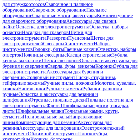
для стружкоотсосов
Сварочное и паяльное
оборудование
Сварочное оборудование
Паяльное
оборудование
Сварочные маски, аксессуары
Комплектующие
для сварочного оборудования
Аксессуары для сварки,
пайки
Оснастка для электроинструмента
Оснастка, наборы
оснастки
Насадки для граверов
Щетки для
электроинструмента
Развертки
Пуансоны
Щетки для
электродвигателей
Слесарный инструмент
Наборы
инструментов
Головки, биты
Гаечные ключи
Отвертки, наборы
отверток
Ножницы слесарные
Клещи строительные
Зубила,
керны, выколотки
Щетки слесарные
Оснастка и аксессуары для
бурения и сверления
Сверла, буры, зенкеры
Коронки
Зубила для
электроинструмента
Аксессуары для бурения и
сверления
Столярный инструмент
Тиски, струбцины,
гейферные зажимы
Ручные пилы, ножовки
Молотки, кувалды,
киянки
Напильники
Ручные стамески
Рубанки, рашпили
ручные
Оснастка и аксессуары для резания и
шлифования
Отрезные, пильные диски
Пильные полотна для
электроинструмента
Фрезы
Шлифовальные диски, насадки,
листы
Шлифовальные чашки
Точильные камни, круги,
сегменты
Полировальные валы
Направляющие
шины
Комплектующие для резания
Аксессуары для
резания
Аксессуары для шлифования
Электромонтажный
инструмент
Обжимной инструмент
Плоскогубцы,
круглогубцы
Кусачки, болторезы,