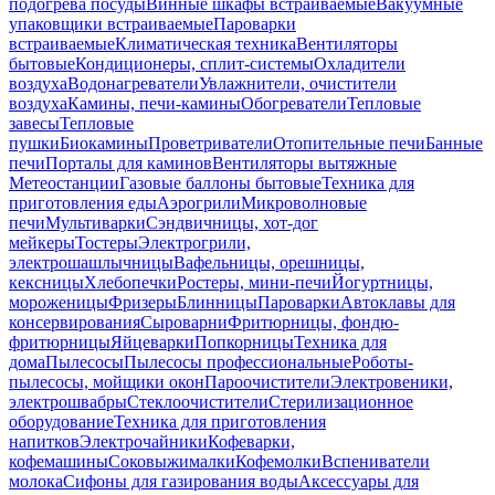
подогрева посуды
Винные шкафы встраиваемые
Вакуумные
упаковщики встраиваемые
Пароварки
встраиваемые
Климатическая техника
Вентиляторы
бытовые
Кондиционеры, сплит-системы
Охладители
воздуха
Водонагреватели
Увлажнители, очистители
воздуха
Камины, печи-камины
Обогреватели
Тепловые
завесы
Тепловые
пушки
Биокамины
Проветриватели
Отопительные печи
Банные
печи
Порталы для каминов
Вентиляторы вытяжные
Метеостанции
Газовые баллоны бытовые
Техника для
приготовления еды
Аэрогрили
Микроволновые
печи
Мультиварки
Сэндвичницы, хот-дог
мейкеры
Тостеры
Электрогрили,
электрошашлычницы
Вафельницы, орешницы,
кексницы
Хлебопечки
Ростеры, мини-печи
Йогуртницы,
мороженицы
Фризеры
Блинницы
Пароварки
Автоклавы для
консервирования
Сыроварни
Фритюрницы, фондю-
фритюрницы
Яйцеварки
Попкорницы
Техника для
дома
Пылесосы
Пылесосы профессиональные
Роботы-
пылесосы, мойщики окон
Пароочистители
Электровеники,
электрошвабры
Стеклоочистители
Стерилизационное
оборудование
Техника для приготовления
напитков
Электрочайники
Кофеварки,
кофемашины
Соковыжималки
Кофемолки
Вспениватели
молока
Сифоны для газирования воды
Аксессуары для