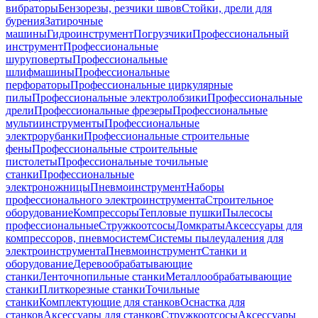
вибраторы
Бензорезы, резчики швов
Стойки, дрели для
бурения
Затирочные
машины
Гидроинструмент
Погрузчики
Профессиональный
инструмент
Профессиональные
шуруповерты
Профессиональные
шлифмашины
Профессиональные
перфораторы
Профессиональные циркулярные
пилы
Профессиональные электролобзики
Профессиональные
дрели
Профессиональные фрезеры
Профессиональные
мультиинструменты
Профессиональные
электрорубанки
Профессиональные строительные
фены
Профессиональные строительные
пистолеты
Профессиональные точильные
станки
Профессиональные
электроножницы
Пневмоинструмент
Наборы
профессионального электроинструмента
Строительное
оборудование
Компрессоры
Тепловые пушки
Пылесосы
профессиональные
Стружкоотсосы
Домкраты
Аксессуары для
компрессоров, пневмосистем
Системы пылеудаления для
электроинструмента
Пневмоинструмент
Станки и
оборудование
Деревообрабатывающие
станки
Ленточнопильные станки
Металлообрабатывающие
станки
Плиткорезные станки
Точильные
станки
Комплектующие для станков
Оснастка для
станков
Аксессуары для станков
Стружкоотсосы
Аксессуары