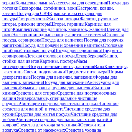
зеркал
Кольцевые лампы
Аксессуары для освещения
Посуда для
готовки
Сковороды, сотейники, воки
Кастрюли, ковши,
казаны
Посуда для СВЧ
Крышки и аксессуары для
посуды
Гастроемкости
Жалюзи, шторы
Жалюзи, рулонные
шторы, римские шторы
Шторы, гардины
Карнизы для
штор
Комплектующие для штор, карнизов, жалюзи
Пленки для
окон
Электроприводные солнцезащитные системы
Столовая
посуда, сервировка
Посуда для напитков
Посуда для горячих
напитков
Посуда для подачи и хранения напитков
Столовые
приборы
Столовая посуда
Посуда для сервировки
Предметы
сервировки
Детская столовая посуда
Декор
Зеркала
Кашпо,
стойки для цветов
Картины, постеры
Часы
интерьерные
Искусственные цветы, растения
Вазы
Ключницы,
газетницы
Свечи, подсвечники
Предметы интерьера
Ширмы
декоративные
Посуда для выпечки, запекания
Формы для
выпечки, запекания
Посуда для запекания
Аксессуары для
выпечки
Бумага, фольга, рукава для выпечки
Бытовая
химия
Средства для стирки
Средства для посудомоечных
машин
Универсальные, специальные чистящие
средства
Чистящие средства для стекол и зеркал
Чистящие
средства для ванной и туалета
Чистящие средства для
кухни
Средства для мытья посуды
Чистящие средства для
мебели
Чистящие средства для напольных покрытий и
ковров
Средства для ухода за техникой
Освежители
воздуха
Средства от насекомых
Средства ухода за