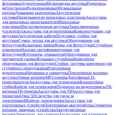
фоторамки
Аудиотехника
Мультимедиа акустика
Радиочасы,
метеостанции
Радиоприемники
Музыкальные
центры
Домашние кинотеатры
Акустические
системы
Проигрыватели виниловых пластинок
Аксессуары
для виниловых проигрывателей
Виниловые
пластинки
Инсталляционная акустика
Трансляционные
усилители
Аксессуары для аудиотехники
Комплектующие для
акустики
Акустические кабели
Подставки, стойки для
акустики
Сумки, чехлы для акустики
Оборудование для
фотостудии
Кольцевые лампы
Фоны для фотостудии
Студийное
освещение
Насадки светоформирующие для
фотостудии
Фотозонты, отражатели
Оборудование для
предметной съемки
Вспышки студийные
Комплекты
оборудования для фотостудии
Стойки, системы крепления для
студийного оборудования
Портативная
аудиотехника
Наушники и гарнитуры
Портативные колонки,
акустика
Умные колонки
MP3-плееры
Диктофоны
CD-
проигрыватели
Аксессуары для телевизоров
Кронштейны,
стойки
Кабели для телевизоров
Подписки на видеосервисы
ТВ-
антенны
ТВ-тюнеры
Аксессуары для ТВ
Аксессуары для
проектора
Очки 3D
Средства для ухода за
электроникой
Кабели, переходники
Аксессуары для
портативных устройств
Портативные аккумуляторы
Элементы
питания, зарядные устройства
Аккумуляторные
батареи
Держатели, док-станции
Аксессуары для планшетов,