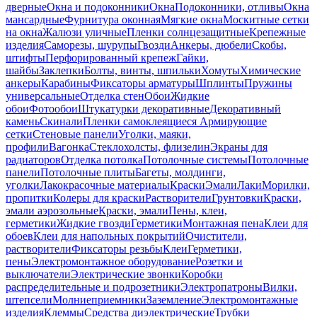
дверные
Окна и подоконники
Окна
Подоконники, отливы
Окна
мансардные
Фурнитура оконная
Мягкие окна
Москитные сетки
на окна
Жалюзи уличные
Пленки солнцезащитные
Крепежные
изделия
Саморезы, шурупы
Гвозди
Анкеры, дюбели
Скобы,
штифты
Перфорированный крепеж
Гайки,
шайбы
Заклепки
Болты, винты, шпильки
Хомуты
Химические
анкеры
Карабины
Фиксаторы арматуры
Шплинты
Пружины
универсальные
Отделка стен
Обои
Жидкие
обои
Фотообои
Штукатурки декоративные
Декоративный
камень
Скинали
Пленки самоклеящиеся
Армирующие
сетки
Стеновые панели
Уголки, маяки,
профили
Вагонка
Стеклохолсты, флизелин
Экраны для
радиаторов
Отделка потолка
Потолочные системы
Потолочные
панели
Потолочные плиты
Багеты, молдинги,
уголки
Лакокрасочные материалы
Краски
Эмали
Лаки
Морилки,
пропитки
Колеры для краски
Растворители
Грунтовки
Краски,
эмали аэрозольные
Краски, эмали
Пены, клеи,
герметики
Жидкие гвозди
Герметики
Монтажная пена
Клеи для
обоев
Клеи для напольных покрытий
Очистители,
растворители
Фиксаторы резьбы
Клеи
Герметики,
пены
Электромонтажное оборудование
Розетки и
выключатели
Электрические звонки
Коробки
распределительные и подрозетники
Электропатроны
Вилки,
штепсели
Молниеприемники
Заземление
Электромонтажные
изделия
Клеммы
Средства диэлектрические
Трубки