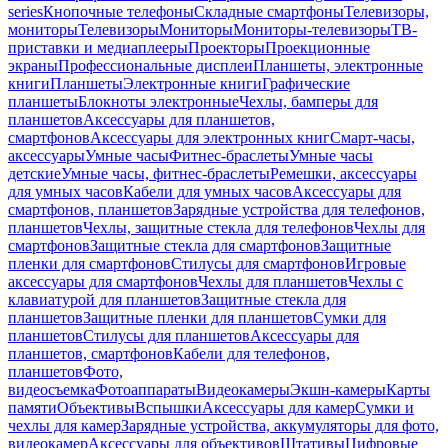
series
Кнопочные телефоны
Складные смартфоны
Телевизоры,
мониторы
Телевизоры
Мониторы
Мониторы-телевизоры
ТВ-
приставки и медиаплееры
Проекторы
Проекционные
экраны
Профессиональные дисплеи
Планшеты, электронные
книги
Планшеты
Электронные книги
Графические
планшеты
Блокноты электронные
Чехлы, бамперы для
планшетов
Аксессуары для планшетов,
смартфонов
Аксессуары для электронных книг
Смарт-часы,
аксессуары
Умные часы
Фитнес-браслеты
Умные часы
детские
Умные часы, фитнес-браслеты
Ремешки, аксессуары
для умных часов
Кабели для умных часов
Аксессуары для
смартфонов, планшетов
Зарядные устройства для телефонов,
планшетов
Чехлы, защитные стекла для телефонов
Чехлы для
смартфонов
Защитные стекла для смартфонов
Защитные
пленки для смартфонов
Стилусы для смартфонов
Игровые
аксессуары для смартфонов
Чехлы для планшетов
Чехлы с
клавиатурой для планшетов
Защитные стекла для
планшетов
Защитные пленки для планшетов
Сумки для
планшетов
Стилусы для планшетов
Аксессуары для
планшетов, смартфонов
Кабели для телефонов,
планшетов
Фото,
видеосъемка
Фотоаппараты
Видеокамеры
Экшн-камеры
Карты
памяти
Объективы
Вспышки
Аксессуары для камер
Сумки и
чехлы для камер
Зарядные устройства, аккумуляторы для фото,
видеокамер
Аксессуары для объективов
Штативы
Цифровые