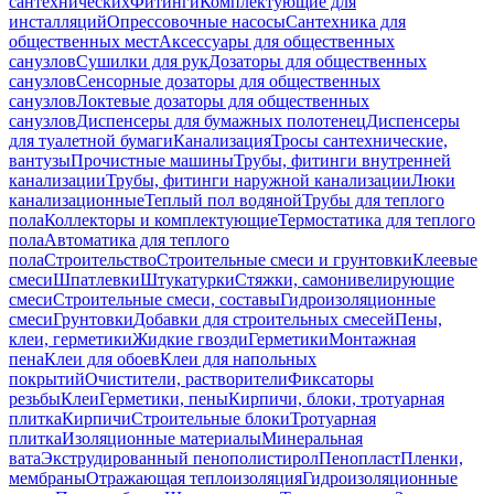
сантехнических
Фитинги
Комплектующие для
инсталляций
Опрессовочные насосы
Сантехника для
общественных мест
Аксессуары для общественных
санузлов
Сушилки для рук
Дозаторы для общественных
санузлов
Сенсорные дозаторы для общественных
санузлов
Локтевые дозаторы для общественных
санузлов
Диспенсеры для бумажных полотенец
Диспенсеры
для туалетной бумаги
Канализация
Тросы сантехнические,
вантузы
Прочистные машины
Трубы, фитинги внутренней
канализации
Трубы, фитинги наружной канализации
Люки
канализационные
Теплый пол водяной
Трубы для теплого
пола
Коллекторы и комплектующие
Термостатика для теплого
пола
Автоматика для теплого
пола
Строительство
Строительные смеси и грунтовки
Клеевые
смеси
Шпатлевки
Штукатурки
Стяжки, самонивелирующие
смеси
Строительные смеси, составы
Гидроизоляционные
смеси
Грунтовки
Добавки для строительных смесей
Пены,
клеи, герметики
Жидкие гвозди
Герметики
Монтажная
пена
Клеи для обоев
Клеи для напольных
покрытий
Очистители, растворители
Фиксаторы
резьбы
Клеи
Герметики, пены
Кирпичи, блоки, тротуарная
плитка
Кирпичи
Строительные блоки
Тротуарная
плитка
Изоляционные материалы
Минеральная
вата
Экструдированный пенополистирол
Пенопласт
Пленки,
мембраны
Отражающая теплоизоляция
Гидроизоляционные