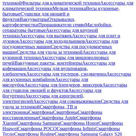
техникой
Фильтры для климатической техники
Аксессуары для
климатической техники
Мелкая техника
Весы кухонные,
бытовые
Сушилки для овощей и
фруктов
Вакууматоры
Открывалки,
картофелечистки
Проращиватели семян
Маслобойки,
сепараторы бытовые
Аксессуары для крупной
техники
Аксессуары для вытяжек
Аксессуары для плит и
духовок
Аксессуары для холодильников
Аксессуары для
посудомоечных машин
Средства для посудомоечных
машин
Средства для ухода за техникой
Аксессуары для
кухонной техники
Аксессуары для микроволновых
печей
Вакуумные пакеты, контейнеры
Аксессуары для
кофемашин
Аксессуары для мультиварок,
хлебопечек
Аксессуары для тостеров, сэндвичниц
Аксессуары
для кухонных комбайнов
Аксессуары для
мясорубок
Аксессуары для блендеров, миксеров
Аксессуары
для сушилок овощей и фруктов
Аксессуары для
йогуртниц
Аксессуары для аэрогрилей,
электрогрилей
Аксессуары для соковыжималок
Средства для
ухода за техникой
Смартфоны, ТВ и
электроника
Смартфоны
Смартфоны
Смартфоны
восстановленные
Смартфоны Apple
Смартфоны
Xiaomi
Смартфоны Samsung
Смартфоны Honor
Смартфоны
Huawei
Смартфоны POCO
Смартфоны Infinix
Смартфоны
Tecno
Смартфоны Realme
Смартфоны Samsung Galaxy S26