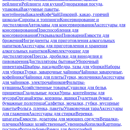
рейлинги
Рейлинги для кухни
Одноразовая посуда,
упаковка
Вакуумные пакеты,
контейнеры
Бакалея
Кофе
Чай
Цикорий, какао, горячий
шоколад
Сиропы и топпинги
Консервирование и
дистилляция
Автоклавы для консервирования
Аксессуары для
консервирования
Приспособления для
консервирования
Открывалки
Пивоварни
Емкости для
брожения
Ингредиенты для приготовления алкогольных
напитков
Аксессуары для приготовления и хранения
алкогольных напитков
Комплектующие для
дистилляторов
Прессы, дробилки для виноделия и
пивоварения
Дистилляторы бытовые
Уборочный
инвентарь
Швабры, насадки
Ведра, тазы для уборки
Наборы
для уборки
Турки, заварочные чайники
Чайники заварочные,
кофейники
Чайники для плиты
Турки, молочники
Аксессуары
для чайников, электрочайников
Фильтры-
кувшины
Хозяйственные товары
Сушилки для белья,
прищепки
Гладильные доски
Урны, контейнеры для
мусора
Органайзеры, корзины, ящики
Туалетная бумага,
бумажные полотенца
Салфетки, мочалки, губки, мусорные
пакеты
Фольга, пленка, пакеты
Упаковочная тара
Аксессуары
для глажения
Аксессуары для стирки
Веревки,
шпагаты
Емкости, дозаторы для моющих средств
Вешалки-
плечики
Мешки хозяйственные
Сувениры
Копилки
Картины,
постеры
Фотоальбомы
Рамки для фотографий,