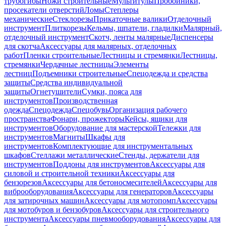
трубогибы
Ножи строительные
Мультитулы
Пробойники,
просекатели отверстий
Ломы
Степлеры
механические
Стеклорезы
Прикаточные валики
Отделочный
инструмент
Плиткорезы
Кельмы, шпатели, гладилки
Малярный,
отделочный инструмент
Скотч, ленты малярные
Диспенсеры
для скотча
Аксессуары для малярных, отделочных
работ
Пленки строительные
Лестницы и стремянки
Лестницы,
стремянки
Чердачные лестницы
Элементы
лестниц
Подъемники строительные
Спецодежда и средства
защиты
Средства индивидуальной
защиты
Огнетушители
Сумки, пояса для
инструментов
Производственная
одежда
Спецодежда
Спецобувь
Организация рабочего
пространства
Фонари, прожекторы
Кейсы, ящики для
инструментов
Оборудование для мастерской
Тележки для
инструментов
Магниты
Шкафы для
инструментов
Комплектующие для инструментальных
шкафов
Стеллажи металлические
Стенды, держатели для
инструментов
Поддоны для инструментов
Аксессуары для
силовой и строительной техники
Аксессуары для
бензорезов
Аксессуары для бетоносмесителей
Аксессуары для
виброоборудования
Аксессуары для генераторов
Аксессуары
для затирочных машин
Аксессуары для мотопомп
Аксессуары
для мотобуров и бензобуров
Аксессуары для строительного
инструмента
Аксессуары пневмооборудования
Аксессуары для