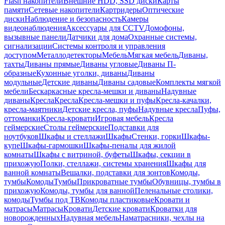
Flash накопители
Внешние HDD, SSD диски
Карты
памяти
Сетевые накопители
Картридеры
Оптические
диски
Наблюдение и безопасность
Камеры
видеонаблюдения
Аксессуары для CCTV
Домофоны,
вызывные панели
Датчики для дома
Охранные системы,
сигнализации
Системы контроля и управления
доступом
Металлодетекторы
Мебель
Мягкая мебель
Диваны,
тахты
Диваны прямые
Диваны угловые
Диваны П-
образные
Кухонные уголки, диваны
Диваны
модульные
Детские диваны
Диваны садовые
Комплекты мягкой
мебели
Бескаркасные кресла-мешки и диваны
Надувные
диваны
Кресла
Кресла
Кресла-мешки и пуфы
Кресла-качалки,
кресла-маятники
Детские кресла, пуфы
Надувные кресла
Пуфы,
оттоманки
Кресла-кровати
Игровая мебель
Кресла
геймерские
Столы геймерские
Подставки для
ноутбуков
Шкафы и стеллажи
Шкафы
Стенки, горки
Шкафы-
купе
Шкафы-гармошки
Шкафы-пеналы для жилой
комнаты
Шкафы с витриной, буфеты
Шкафы, секции в
прихожую
Полки, стеллажи, системы хранения
Шкафы для
ванной комнаты
Вешалки, подставки для зонтов
Комоды,
тумбы
Комоды
Тумбы
Прикроватные тумбы
Обувницы, тумбы в
прихожую
Комоды, тумбы для ванной
Пеленальные столики,
комоды
Тумбы под ТВ
Комоды пластиковые
Кровати и
матрасы
Матрасы
Кровати
Детские кровати
Кроватки для
новорожденных
Надувная мебель
Наматрасники, чехлы на