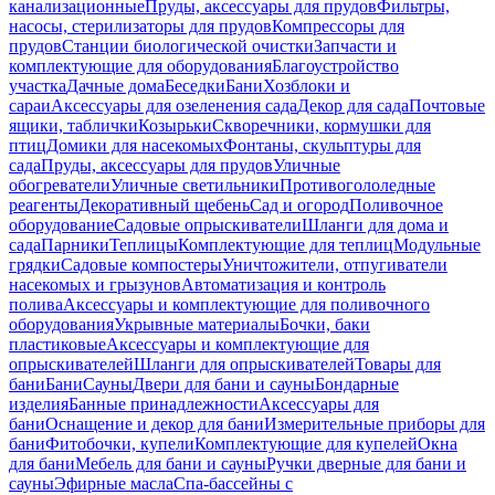
канализационные
Пруды, аксессуары для прудов
Фильтры,
насосы, стерилизаторы для прудов
Компрессоры для
прудов
Станции биологической очистки
Запчасти и
комплектующие для оборудования
Благоустройство
участка
Дачные дома
Беседки
Бани
Хозблоки и
сараи
Аксессуары для озеленения сада
Декор для сада
Почтовые
ящики, таблички
Козырьки
Скворечники, кормушки для
птиц
Домики для насекомых
Фонтаны, скульптуры для
сада
Пруды, аксессуары для прудов
Уличные
обогреватели
Уличные светильники
Противогололедные
реагенты
Декоративный щебень
Сад и огород
Поливочное
оборудование
Садовые опрыскиватели
Шланги для дома и
сада
Парники
Теплицы
Комплектующие для теплиц
Модульные
грядки
Садовые компостеры
Уничтожители, отпугиватели
насекомых и грызунов
Автоматизация и контроль
полива
Аксессуары и комплектующие для поливочного
оборудования
Укрывные материалы
Бочки, баки
пластиковые
Аксессуары и комплектующие для
опрыскивателей
Шланги для опрыскивателей
Товары для
бани
Бани
Сауны
Двери для бани и сауны
Бондарные
изделия
Банные принадлежности
Аксессуары для
бани
Оснащение и декор для бани
Измерительные приборы для
бани
Фитобочки, купели
Комплектующие для купелей
Окна
для бани
Мебель для бани и сауны
Ручки дверные для бани и
сауны
Эфирные масла
Спа-бассейны с