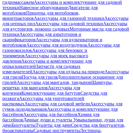
гидромассажем
Аксессуары и комплектующие для садовой
техники
Навесное оборудование
Двигатели для
мотоблоков
Прицепы для мотоблоков,
минитракторов
Аксессуары для газонной техники
Аксессуары
для цепных пил
Аксессуары для садовой техники
Аксессуары
для кусторезов, ножниц садовых
Моторные масла для садовой
техники
Аксессуары для аэратоторов и
скарификаторов
Аксессуары для культиваторов и
мотоблоков
Аксессуары для воздуходувок
Аксессуары для
газонокосилок
Аксессуары для бензокос и
триммеров
Аксессуары для моек высокого
давления
Аксессуары и комплектующие для
опрыскивателей
Запчасти для садовых
измельчителей
Аксессуары для отдыха на природе
Аксессуары
для гриля
Посуда для гриля
Дополнительное оснащение для
грилей
Аксессуары для мангалов, тандыров
Шампуры,
решетки для мангалов
Аксессуары для
копчения
Комплектующие для батутов
Средства для
розжига
Аксессуары для уничтожителей
насекомых
Аксессуары для садовой мебели
Аксессуары для
сумок-холодильников
Аксессуары и комплектующие для
бассейнов
Аксессуары для бассейнов
Химия для
бассейнов
Дачные души и туалеты
Умывальники, души для
дачи
Биотуалеты
Туалеты для дачи
Средства для биотуалетов,
биоактиваторы
Садовые инструменты
Лестницы,