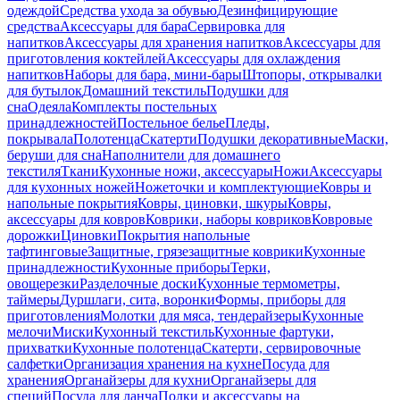
одеждой
Средства ухода за обувью
Дезинфицирующие
средства
Аксессуары для бара
Сервировка для
напитков
Аксессуары для хранения напитков
Аксессуары для
приготовления коктейлей
Аксессуары для охлаждения
напитков
Наборы для бара, мини-бары
Штопоры, открывалки
для бутылок
Домашний текстиль
Подушки для
сна
Одеяла
Комплекты постельных
принадлежностей
Постельное белье
Пледы,
покрывала
Полотенца
Скатерти
Подушки декоративные
Маски,
беруши для сна
Наполнители для домашнего
текстиля
Ткани
Кухонные ножи, аксессуары
Ножи
Аксессуары
для кухонных ножей
Ножеточки и комплектующие
Ковры и
напольные покрытия
Ковры, циновки, шкуры
Ковры,
аксессуары для ковров
Коврики, наборы ковриков
Ковровые
дорожки
Циновки
Покрытия напольные
тафтинговые
Защитные, грязезащитные коврики
Кухонные
принадлежности
Кухонные приборы
Терки,
овощерезки
Разделочные доски
Кухонные термометры,
таймеры
Дуршлаги, сита, воронки
Формы, приборы для
приготовления
Молотки для мяса, тендерайзеры
Кухонные
мелочи
Миски
Кухонный текстиль
Кухонные фартуки,
прихватки
Кухонные полотенца
Скатерти, сервировочные
салфетки
Организация хранения на кухне
Посуда для
хранения
Органайзеры для кухни
Органайзеры для
специй
Посуда для ланча
Полки и аксессуары на