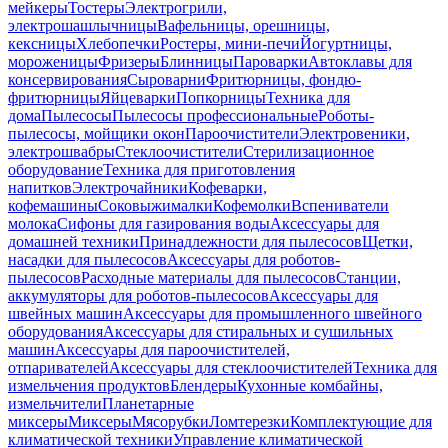
мейкеры
Тостеры
Электрогрили,
электрошашлычницы
Вафельницы, орешницы,
кексницы
Хлебопечки
Ростеры, мини-печи
Йогуртницы,
мороженицы
Фризеры
Блинницы
Пароварки
Автоклавы для
консервирования
Сыроварни
Фритюрницы, фондю-
фритюрницы
Яйцеварки
Попкорницы
Техника для
дома
Пылесосы
Пылесосы профессиональные
Роботы-
пылесосы, мойщики окон
Пароочистители
Электровеники,
электрошвабры
Стеклоочистители
Стерилизационное
оборудование
Техника для приготовления
напитков
Электрочайники
Кофеварки,
кофемашины
Соковыжималки
Кофемолки
Вспениватели
молока
Сифоны для газирования воды
Аксессуары для
домашней техники
Принадлежности для пылесосов
Щетки,
насадки для пылесосов
Аксессуары для роботов-
пылесосов
Расходные материалы для пылесосов
Станции,
аккумуляторы для роботов-пылесосов
Аксессуары для
швейных машин
Аксессуары для промышленного швейного
оборудования
Аксессуары для стиральных и сушильных
машин
Аксессуары для пароочистителей,
отпаривателей
Аксессуары для стеклоочистителей
Техника для
измельчения продуктов
Блендеры
Кухонные комбайны,
измельчители
Планетарные
миксеры
Миксеры
Мясорубки
Ломтерезки
Комплектующие для
климатической техники
Управление климатической