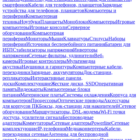
смартфонов
Кабели для телефонов, планшетов
Зарядные
устройства для телефонов, планшетов
Компьютеры и
периферия
Компьютерная
техника
Ноутбуки
Планшеты
Моноблоки
Компьютеры
Игровые
компьютеры
Игровые консоли
Серверное
оборудование
Компьютерная
периферия
Мониторы
Мыши
Клавиатуры
Стилусы
Наборы
периферии
Источники бесперебойного питания
Батареи для
ИБП
Стабилизаторы напряжения
Инверторы
напряжения
Сетевые фильтры, удлинители
Веб-
камеры
Игровые контроллеры
Мультимедиа
акустика
Наушники и гарнитуры
Компьютерные кабели,
переходники
Зарядные, аккумуляторы
Док-станции,
репликаторы
Интерактивные панели,
доски
Комплектующие
Жесткие диски, SSD
Оперативная
память
Видеокарты
Компьютерные блоки
питания
Материнские платы
Системы охлаждения
Корпуса для
компьютеров
Процессоры
Оптические приводы
Аксессуары
для корпусов ПК
Боксы, док-станции для накопителей
Сетевое
оборудование
Маршрутизаторы, DSL-модемы
Wi-Fi точки
доступа, усилители сигнала
Беспроводные
адаптеры
Коммутаторы
Сетевые адаптеры
Powerline
Сетевые
комплектующие
IP-телефония
Медиаконвертеры
Кабели,
переходники сетевые
Антенны для беспроводной
связи
Аксессуары для компьютерной техники
Подставки для