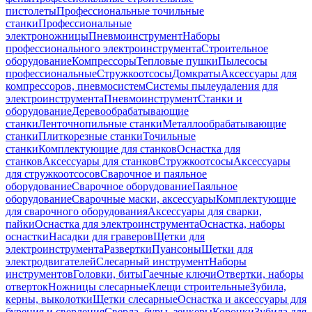
пистолеты
Профессиональные точильные
станки
Профессиональные
электроножницы
Пневмоинструмент
Наборы
профессионального электроинструмента
Строительное
оборудование
Компрессоры
Тепловые пушки
Пылесосы
профессиональные
Стружкоотсосы
Домкраты
Аксессуары для
компрессоров, пневмосистем
Системы пылеудаления для
электроинструмента
Пневмоинструмент
Станки и
оборудование
Деревообрабатывающие
станки
Ленточнопильные станки
Металлообрабатывающие
станки
Плиткорезные станки
Точильные
станки
Комплектующие для станков
Оснастка для
станков
Аксессуары для станков
Стружкоотсосы
Аксессуары
для стружкоотсосов
Сварочное и паяльное
оборудование
Сварочное оборудование
Паяльное
оборудование
Сварочные маски, аксессуары
Комплектующие
для сварочного оборудования
Аксессуары для сварки,
пайки
Оснастка для электроинструмента
Оснастка, наборы
оснастки
Насадки для граверов
Щетки для
электроинструмента
Развертки
Пуансоны
Щетки для
электродвигателей
Слесарный инструмент
Наборы
инструментов
Головки, биты
Гаечные ключи
Отвертки, наборы
отверток
Ножницы слесарные
Клещи строительные
Зубила,
керны, выколотки
Щетки слесарные
Оснастка и аксессуары для
бурения и сверления
Сверла, буры, зенкеры
Коронки
Зубила для