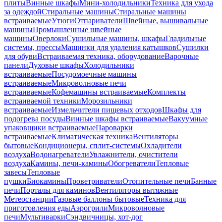
плиты
Винные шкафы
Мини-холодильники
Техника для ухода
за одеждой
Стиральные машины
Стиральные машины
встраиваемые
Утюги
Отпариватели
Швейные, вышивальные
машины
Промышленные швейные
машины
Оверлоки
Сушильные машины, шкафы
Гладильные
системы, прессы
Машинки для удаления катышков
Сушилки
для обуви
Встраиваемая техника, оборудование
Варочные
панели
Духовые шкафы
Холодильники
встраиваемые
Посудомоечные машины
встраиваемые
Микроволновые печи
встраиваемые
Кофемашины встраиваемые
Комплекты
встраиваемой техники
Морозильники
встраиваемые
Измельчители пищевых отходов
Шкафы для
подогрева посуды
Винные шкафы встраиваемые
Вакуумные
упаковщики встраиваемые
Пароварки
встраиваемые
Климатическая техника
Вентиляторы
бытовые
Кондиционеры, сплит-системы
Охладители
воздуха
Водонагреватели
Увлажнители, очистители
воздуха
Камины, печи-камины
Обогреватели
Тепловые
завесы
Тепловые
пушки
Биокамины
Проветриватели
Отопительные печи
Банные
печи
Порталы для каминов
Вентиляторы вытяжные
Метеостанции
Газовые баллоны бытовые
Техника для
приготовления еды
Аэрогрили
Микроволновые
печи
Мультиварки
Сэндвичницы, хот-дог