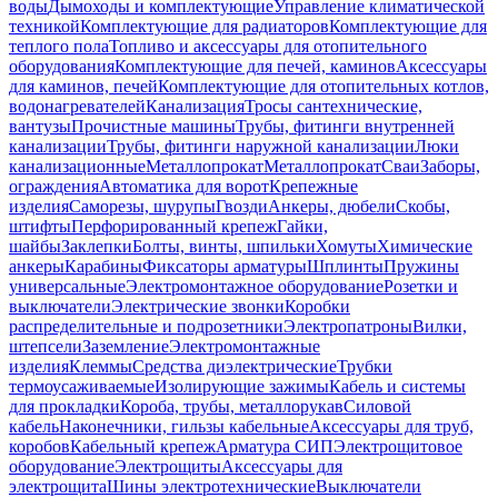
воды
Дымоходы и комплектующие
Управление климатической
техникой
Комплектующие для радиаторов
Комплектующие для
теплого пола
Топливо и аксессуары для отопительного
оборудования
Комплектующие для печей, каминов
Аксессуары
для каминов, печей
Комплектующие для отопительных котлов,
водонагревателей
Канализация
Тросы сантехнические,
вантузы
Прочистные машины
Трубы, фитинги внутренней
канализации
Трубы, фитинги наружной канализации
Люки
канализационные
Металлопрокат
Металлопрокат
Сваи
Заборы,
ограждения
Автоматика для ворот
Крепежные
изделия
Саморезы, шурупы
Гвозди
Анкеры, дюбели
Скобы,
штифты
Перфорированный крепеж
Гайки,
шайбы
Заклепки
Болты, винты, шпильки
Хомуты
Химические
анкеры
Карабины
Фиксаторы арматуры
Шплинты
Пружины
универсальные
Электромонтажное оборудование
Розетки и
выключатели
Электрические звонки
Коробки
распределительные и подрозетники
Электропатроны
Вилки,
штепсели
Заземление
Электромонтажные
изделия
Клеммы
Средства диэлектрические
Трубки
термоусаживаемые
Изолирующие зажимы
Кабель и системы
для прокладки
Короба, трубы, металлорукав
Силовой
кабель
Наконечники, гильзы кабельные
Аксессуары для труб,
коробов
Кабельный крепеж
Арматура СИП
Электрощитовое
оборудование
Электрощиты
Аксессуары для
электрощита
Шины электротехнические
Выключатели