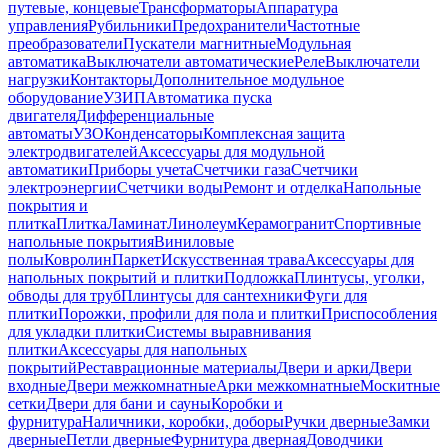
путевые, концевые
Трансформаторы
Аппаратура
управления
Рубильники
Предохранители
Частотные
преобразователи
Пускатели магнитные
Модульная
автоматика
Выключатели автоматические
Реле
Выключатели
нагрузки
Контакторы
Дополнительное модульное
оборудование
УЗИП
Автоматика пуска
двигателя
Дифференциальные
автоматы
УЗО
Конденсаторы
Комплексная защита
электродвигателей
Аксессуары для модульной
автоматики
Приборы учета
Счетчики газа
Счетчики
электроэнергии
Счетчики воды
Ремонт и отделка
Напольные
покрытия и
плитка
Плитка
Ламинат
Линолеум
Керамогранит
Спортивные
напольные покрытия
Виниловые
полы
Ковролин
Паркет
Искусственная трава
Аксессуары для
напольных покрытий и плитки
Подложка
Плинтусы, уголки,
обводы для труб
Плинтусы для сантехники
Фуги для
плитки
Порожки, профили для пола и плитки
Приспособления
для укладки плитки
Системы выравнивания
плитки
Аксессуары для напольных
покрытий
Реставрационные материалы
Двери и арки
Двери
входные
Двери межкомнатные
Арки межкомнатные
Москитные
сетки
Двери для бани и сауны
Коробки и
фурнитура
Наличники, коробки, доборы
Ручки дверные
Замки
дверные
Петли дверные
Фурнитура дверная
Доводчики