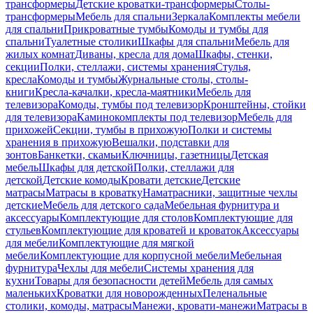
трансформеры
Детские кроватки-трансформеры
Столы-
трансформеры
Мебель для спальни
Зеркала
Комплекты мебели
для спальни
Прикроватные тумбы
Комоды и тумбы для
спальни
Туалетные столики
Шкафы для спальни
Мебель для
жилых комнат
Диваны, кресла для дома
Шкафы, стенки,
секции
Полки, стеллажи, системы хранения
Стулья,
кресла
Комоды и тумбы
Журнальные столы, столы-
книги
Кресла-качалки, кресла-маятники
Мебель для
телевизора
Комоды, тумбы под телевизор
Кронштейны, стойки
для телевизора
Каминокомплекты под телевизор
Мебель для
прихожей
Секции, тумбы в прихожую
Полки и системы
хранения в прихожую
Вешалки, подставки для
зонтов
Банкетки, скамьи
Ключницы, газетницы
Детская
мебель
Шкафы для детской
Полки, стеллажи для
детской
Детские комоды
Кровати детские
Детские
матрасы
Матрасы в кроватку
Наматрасники, защитные чехлы
детские
Мебель для детского сада
Мебельная фурнитура и
аксессуары
Комплектующие для столов
Комплектующие для
стульев
Комплектующие для кроватей и кроваток
Аксессуары
для мебели
Комплектующие для мягкой
мебели
Комплектующие для корпусной мебели
Мебельная
фурнитура
Чехлы для мебели
Системы хранения для
кухни
Товары для безопасности детей
Мебель для самых
маленьких
Кроватки для новорожденных
Пеленальные
столики, комоды, матрасы
Манежи, кровати-манежи
Матрасы в