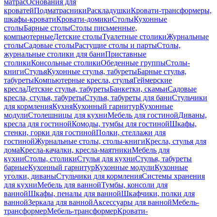
матрас
Основания для
кроватей
Подматрасники
Раскладушки
Кровати-трансформеры,
шкафы-кровати
Кровати-домики
Столы
Кухонные
столы
Барные столы
Столы письменные,
компьютерные
Детские столы
Туалетные столики
Журнальные
столы
Садовые столы
Растущие столы и парты
Столы,
журнальные столики для бани
Приставные
столики
Консольные столики
Обеденные группы
Столы-
книги
Стулья
Кухонные стулья, табуреты
Барные стулья,
табуреты
Компьютерные кресла, стулья
Геймерские
кресла
Детские стулья, табуреты
Банкетки, скамьи
Садовые
кресла, стулья, табуреты
Стулья, табуреты для бани
Стульчики
для кормления
Кухня
Кухонный гарнитур
Кухонные
модули
Столешницы для кухни
Мебель для гостиной
Диваны,
кресла для гостиной
Комоды, тумбы для гостиной
Шкафы,
стенки, горки для гостиной
Полки, стеллажи для
гостиной
Журнальные столы, столы-книги
Кресла, стулья для
дома
Кресла-качалки, кресла-маятники
Мебель для
кухни
Столы, столики
Стулья для кухни
Стулья, табуреты
барные
Кухонный гарнитур
Кухонные модули
Кухонные
уголки, диваны
Стульчики для кормления
Системы хранения
для кухни
Мебель для ванной
Тумбы, консоли для
ванной
Шкафы, пеналы для ванной
Шкафчики, полки для
ванной
Зеркала для ванной
Аксессуары для ванной
Мебель-
трансформер
Мебель-трансформер
Кровати-