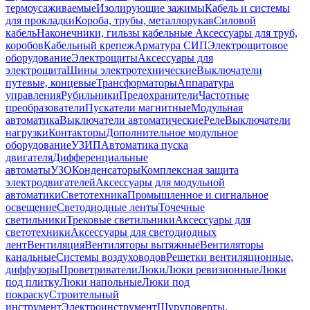
термоусаживаемые
Изолирующие зажимы
Кабель и системы
для прокладки
Короба, трубы, металлорукав
Силовой
кабель
Наконечники, гильзы кабельные
Аксессуары для труб,
коробов
Кабельный крепеж
Арматура СИП
Электрощитовое
оборудование
Электрощиты
Аксессуары для
электрощита
Шины электротехнические
Выключатели
путевые, концевые
Трансформаторы
Аппаратура
управления
Рубильники
Предохранители
Частотные
преобразователи
Пускатели магнитные
Модульная
автоматика
Выключатели автоматические
Реле
Выключатели
нагрузки
Контакторы
Дополнительное модульное
оборудование
УЗИП
Автоматика пуска
двигателя
Дифференциальные
автоматы
УЗО
Конденсаторы
Комплексная защита
электродвигателей
Аксессуары для модульной
автоматики
Светотехника
Промышленное и сигнальное
освещение
Светодиодные ленты
Точечные
светильники
Трековые светильники
Аксессуары для
светотехники
Аксессуары для светодиодных
лент
Вентиляция
Вентиляторы вытяжные
Вентиляторы
канальные
Системы воздуховодов
Решетки вентиляционные,
диффузоры
Проветриватели
Люки
Люки ревизионные
Люки
под плитку
Люки напольные
Люки под
покраску
Строительный
инструмент
Электроинструмент
Шуруповерты,