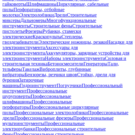
гайковерты
Шлифмашины
Циркулярные, сабельные
пилы
Перфораторы, отбойные
молотки
Электролобзики
Дрели
Строительные
миксеры
Дальномеры
Многофункциональные
инструменты
Строительные фены
Строительные
пистолеты
Фрезеры
Рубанки, стамески
электрические
Краскопульты
Степлеры,
гвоздезабиватели
Электрические ножницы, резаки
Насадки для
электроинструмента
Аксессуары для
электроинструмента
Аккумуляторы, зарядные устройства для
электроинструмента
Наборы электроинструмента
Силовая и
строительная техника
Бетоносмесители
Генераторы
Тали,
тельферы
Такелаж
Виброплиты, глубинные
вибраторы
Бензорезы, резчики швов
Стойки, дрели для
бурения
Затирочные
машины
Гидроинструмент
Погрузчики
Профессиональный
инструмент
Профессиональные
шуруповерты
Профессиональные
шлифмашины
Профессиональные
перфораторы
Профессиональные циркулярные
пилы
Профессиональные электролобзики
Профессиональные
дрели
Профессиональные фрезеры
Профессиональные
мультиинструменты
Профессиональные
электрорубанки
Профессиональные строительные
фены
Профессиональные строительные