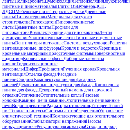
ленты
Поликарбонат
Шумоизоляция
Теплоизоляция
Звукоизоляц
плитные и пиломатериалы
Плиты OSB
Фанера
ДСП,
ЛДСП
Мебельные щиты
Террасные доски
Древесные
плиты
Пиломатериалы
Материалы для сухого
строительства
Гипсокартон
Гипсоволокнистые
листы
Цементные плиты
Профили для
гипсокартона
Комплектующие для гипсокартона
Ленты
армирующие
Уплотнительные ленты
Гипсовые и цементные
плиты
Вентиляторы вытяжные
Системы воздуховодов
Решетки
вентиляционные, диффузоры
Кровля и водосток
Черепица и
кровельные материалы
Водосточные системы
Поверхностный
водоотвод
Кровельные софиты
Доборные элементы
кровли
Гидроизоляционные
материалы
Шифер
Профнастил
Рулонная кровля
Кровельная
вентиляция
Отделка фасада
Фасадные
панели
Сайдинг
Комплектующие для фасадных
панелей
Декоративные штукатурки для фасада
Клинкерная
плитка для фасада
Декоративный камень для наружной
отделки
Отопление
Отопительные котлы
Газовые
колонки
Камины, печи-камины
Отопительные печи
Банные
печи
Водонагреватели
Радиаторы отопления, батареи
Теплый
пол
Теплые плинтусы
Системы антиобледенения
Управление
климатической техникой
Комплектующие для отопительного
оборудования
Стабилизаторы напряжения
Насосы
циркуляционные
Регулирующая арматура
Отвод и подвод