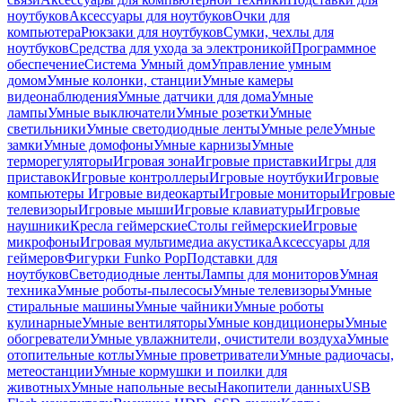
ноутбуков
Аксессуары для ноутбуков
Очки для
компьютера
Рюкзаки для ноутбуков
Сумки, чехлы для
ноутбуков
Средства для ухода за электроникой
Программное
обеспечение
Система Умный дом
Управление умным
домом
Умные колонки, станции
Умные камеры
видеонаблюдения
Умные датчики для дома
Умные
лампы
Умные выключатели
Умные розетки
Умные
светильники
Умные светодиодные ленты
Умные реле
Умные
замки
Умные домофоны
Умные карнизы
Умные
терморегуляторы
Игровая зона
Игровые приставки
Игры для
приставок
Игровые контроллеры
Игровые ноутбуки
Игровые
компьютеры
Игровые видеокарты
Игровые мониторы
Игровые
телевизоры
Игровые мыши
Игровые клавиатуры
Игровые
наушники
Кресла геймерские
Столы геймерские
Игровые
микрофоны
Игровая мультимедиа акустика
Аксессуары для
геймеров
Фигурки Funko Pop
Подставки для
ноутбуков
Светодиодные ленты
Лампы для мониторов
Умная
техника
Умные роботы-пылесосы
Умные телевизоры
Умные
стиральные машины
Умные чайники
Умные роботы
кулинарные
Умные вентиляторы
Умные кондиционеры
Умные
обогреватели
Умные увлажнители, очистители воздуха
Умные
отопительные котлы
Умные проветриватели
Умные радиочасы,
метеостанции
Умные кормушки и поилки для
животных
Умные напольные весы
Накопители данных
USB