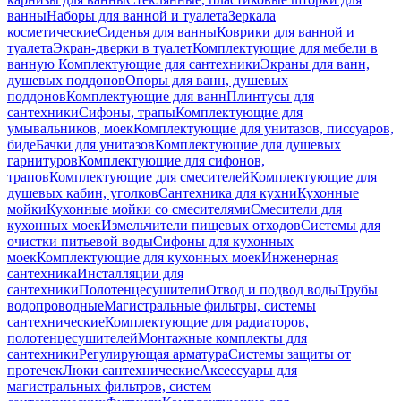
ванны
Наборы для ванной и туалета
Зеркала
косметические
Сиденья для ванны
Коврики для ванной и
туалета
Экран-дверки в туалет
Комплектующие для мебели в
ванную
Комплектующие для сантехники
Экраны для ванн,
душевых поддонов
Опоры для ванн, душевых
поддонов
Комплектующие для ванн
Плинтусы для
сантехники
Сифоны, трапы
Комплектующие для
умывальников, моек
Комплектующие для унитазов, писсуаров,
биде
Бачки для унитазов
Комплектующие для душевых
гарнитуров
Комплектующие для сифонов,
трапов
Комплектующие для смесителей
Комплектующие для
душевых кабин, уголков
Сантехника для кухни
Кухонные
мойки
Кухонные мойки со смесителями
Смесители для
кухонных моек
Измельчители пищевых отходов
Системы для
очистки питьевой воды
Сифоны для кухонных
моек
Комплектующие для кухонных моек
Инженерная
сантехника
Инсталляции для
сантехники
Полотенцесушители
Отвод и подвод воды
Трубы
водопроводные
Магистральные фильтры, системы
сантехнические
Комплектующие для радиаторов,
полотенцесушителей
Монтажные комплекты для
сантехники
Регулирующая арматура
Системы защиты от
протечек
Люки сантехнические
Аксессуары для
магистральных фильтров, систем