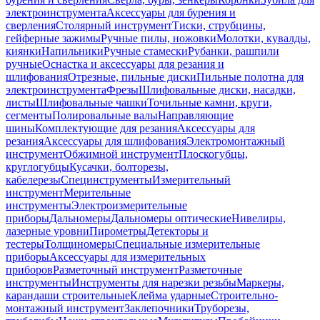
электроинструмента
Аксессуары для бурения и
сверления
Столярный инструмент
Тиски, струбцины,
гейферные зажимы
Ручные пилы, ножовки
Молотки, кувалды,
киянки
Напильники
Ручные стамески
Рубанки, рашпили
ручные
Оснастка и аксессуары для резания и
шлифования
Отрезные, пильные диски
Пильные полотна для
электроинструмента
Фрезы
Шлифовальные диски, насадки,
листы
Шлифовальные чашки
Точильные камни, круги,
сегменты
Полировальные валы
Направляющие
шины
Комплектующие для резания
Аксессуары для
резания
Аксессуары для шлифования
Электромонтажный
инструмент
Обжимной инструмент
Плоскогубцы,
круглогубцы
Кусачки, болторезы,
кабелерезы
Специнструменты
Измерительный
инструмент
Мерительные
инструменты
Электроизмерительные
приборы
Дальномеры
Дальномеры оптические
Нивелиры,
лазерные уровни
Пирометры
Детекторы и
тестеры
Толщиномеры
Специальные измерительные
приборы
Аксессуары для измерительных
приборов
Разметочный инструмент
Разметочные
инструменты
Инструменты для нарезки резьбы
Маркеры,
карандаши строительные
Клейма ударные
Строительно-
монтажный инструмент
Заклепочники
Труборезы,