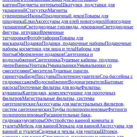
картин
Предметы интерьера
Шкатулки, подставки для
украшений
Статуэтки
Магниты
сувенирные
Иконы
Праздничный декор
Товары для
праздника
Елки
Аксессуары для елей новогодних
Новогодние
украшения
Светодиодные гирлянды, декорации
Светодиодные
фигуры, игрушки
Временные
татуировки
Фотобутафория
Товары для
маскарада
Подарки
Подарки, подарочные наборы
Подарочные
наборы косметики для лица и тела
Наборы для
бритья
Оформление подарков
Сантехника и
водоснабжение
Сантехника
Душевые кабины, поддоны,
двери
Ванны
Унитазы
Умывальники
Умывальники со
смесителями
Смесители
Душевые панели,
гарнитуры
Биде
Писсуары
Полотенцесушители
Спа-бассейны с
гидромассажем
Водоснабжение
Водонагреватели
Бытовые
насосы
Проточные фильтры для воды
Фильтры-
кувшины
Картриджи, комплектующие для проточных
фильтров
Магистральные фильтры, системы
сантехнические
Аксессуары для магистральных фильтров,
систем сантехнических
Трубы полипропиленовые
Фитинги
полипропиленовые
Расширительные баки,
гидроаккумуляторы
Обустройство ванной комнаты и
туалета
Мебель для ванной
Зеркала для ванной
Аксессуары для
ванной и туалета
Сиденья и чехлы для унитаза
Шторки,
карнизы для ванны
Стеклянные, пластиковые шторки для