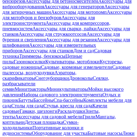
бензорезов
Аксессуары для бетоносмесителей
Аксессуары для
виброоборудования
Аксессуары для генераторов
Аксессуары
для затирочных машин
Аксессуары для мотопомп
Аксессуары
для мотобуров и бензобуров
Аксессуары для
электроинструмента
Аксессуары для компрессоров,
пневмосистем
Аксессуары для сварки, пайки
Аксессуары для
станков
Аксессуары для стружкоотсосов
Аксессуары для
бурения и сверления
Аксессуары для резания
Аксессуары для
шлифования
Аксессуары для измерительных
приборов
Аксессуары для станков
Дом и сад
Садовая
техника
Триммеры, бензокосы
Цепные
пилы
Газонокосилки
Культиваторы, мотоблоки
Кусторезы,
садовые ножницы
Садовые, кормовые измельчители
Садовые
пылесосы, воздуходувки
Аэраторы,
скарификаторы
Снегоуборщики
Дровоколы
Сеялки,
разбрасыватели
семян
Минитракторы
Миникультиваторы
Мойки высокого
давления
Наборы садового электроинструмента
Отдых и
пикник
Батуты
Бассейны
Спа-бассейны
Комплекты мебели для
сада
Столы для сада
Стулья, кресла для сада
Качели
садовые
Гамаки, шезлонги
Раскладушки
Зонты,
тенты
Аксессуары для садовой мебели
Грили
Мангалы,
коптильни
Детская площадка
Сумки-
холодильники
Портативные колонки и
аудиосистемы
Оборудование для участка
Бытовые насосы
Люки