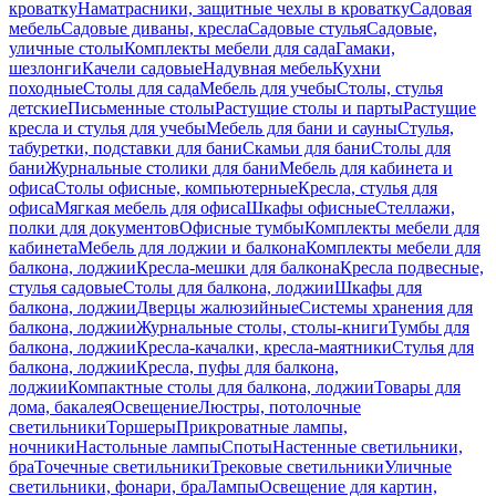
кроватку
Наматрасники, защитные чехлы в кроватку
Садовая
мебель
Садовые диваны, кресла
Садовые стулья
Садовые,
уличные столы
Комплекты мебели для сада
Гамаки,
шезлонги
Качели садовые
Надувная мебель
Кухни
походные
Столы для сада
Мебель для учебы
Столы, стулья
детские
Письменные столы
Растущие столы и парты
Растущие
кресла и стулья для учебы
Мебель для бани и сауны
Стулья,
табуретки, подставки для бани
Скамьи для бани
Столы для
бани
Журнальные столики для бани
Мебель для кабинета и
офиса
Столы офисные, компьютерные
Кресла, стулья для
офиса
Мягкая мебель для офиса
Шкафы офисные
Стеллажи,
полки для документов
Офисные тумбы
Комплекты мебели для
кабинета
Мебель для лоджии и балкона
Комплекты мебели для
балкона, лоджии
Кресла-мешки для балкона
Кресла подвесные,
стулья садовые
Столы для балкона, лоджии
Шкафы для
балкона, лоджии
Дверцы жалюзийные
Системы хранения для
балкона, лоджии
Журнальные столы, столы-книги
Тумбы для
балкона, лоджии
Кресла-качалки, кресла-маятники
Стулья для
балкона, лоджии
Кресла, пуфы для балкона,
лоджии
Компактные столы для балкона, лоджии
Товары для
дома, бакалея
Освещение
Люстры, потолочные
светильники
Торшеры
Прикроватные лампы,
ночники
Настольные лампы
Споты
Настенные светильники,
бра
Точечные светильники
Трековые светильники
Уличные
светильники, фонари, бра
Лампы
Освещение для картин,