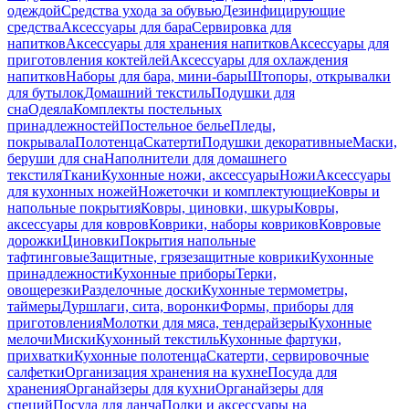
одеждой
Средства ухода за обувью
Дезинфицирующие
средства
Аксессуары для бара
Сервировка для
напитков
Аксессуары для хранения напитков
Аксессуары для
приготовления коктейлей
Аксессуары для охлаждения
напитков
Наборы для бара, мини-бары
Штопоры, открывалки
для бутылок
Домашний текстиль
Подушки для
сна
Одеяла
Комплекты постельных
принадлежностей
Постельное белье
Пледы,
покрывала
Полотенца
Скатерти
Подушки декоративные
Маски,
беруши для сна
Наполнители для домашнего
текстиля
Ткани
Кухонные ножи, аксессуары
Ножи
Аксессуары
для кухонных ножей
Ножеточки и комплектующие
Ковры и
напольные покрытия
Ковры, циновки, шкуры
Ковры,
аксессуары для ковров
Коврики, наборы ковриков
Ковровые
дорожки
Циновки
Покрытия напольные
тафтинговые
Защитные, грязезащитные коврики
Кухонные
принадлежности
Кухонные приборы
Терки,
овощерезки
Разделочные доски
Кухонные термометры,
таймеры
Дуршлаги, сита, воронки
Формы, приборы для
приготовления
Молотки для мяса, тендерайзеры
Кухонные
мелочи
Миски
Кухонный текстиль
Кухонные фартуки,
прихватки
Кухонные полотенца
Скатерти, сервировочные
салфетки
Организация хранения на кухне
Посуда для
хранения
Органайзеры для кухни
Органайзеры для
специй
Посуда для ланча
Полки и аксессуары на