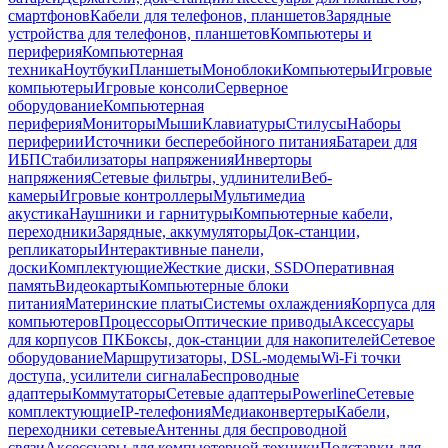
смартфонов
Кабели для телефонов, планшетов
Зарядные
устройства для телефонов, планшетов
Компьютеры и
периферия
Компьютерная
техника
Ноутбуки
Планшеты
Моноблоки
Компьютеры
Игровые
компьютеры
Игровые консоли
Серверное
оборудование
Компьютерная
периферия
Мониторы
Мыши
Клавиатуры
Стилусы
Наборы
периферии
Источники бесперебойного питания
Батареи для
ИБП
Стабилизаторы напряжения
Инверторы
напряжения
Сетевые фильтры, удлинители
Веб-
камеры
Игровые контроллеры
Мультимедиа
акустика
Наушники и гарнитуры
Компьютерные кабели,
переходники
Зарядные, аккумуляторы
Док-станции,
репликаторы
Интерактивные панели,
доски
Комплектующие
Жесткие диски, SSD
Оперативная
память
Видеокарты
Компьютерные блоки
питания
Материнские платы
Системы охлаждения
Корпуса для
компьютеров
Процессоры
Оптические приводы
Аксессуары
для корпусов ПК
Боксы, док-станции для накопителей
Сетевое
оборудование
Маршрутизаторы, DSL-модемы
Wi-Fi точки
доступа, усилители сигнала
Беспроводные
адаптеры
Коммутаторы
Сетевые адаптеры
Powerline
Сетевые
комплектующие
IP-телефония
Медиаконвертеры
Кабели,
переходники сетевые
Антенны для беспроводной
связи
Аксессуары для компьютерной техники
Подставки для