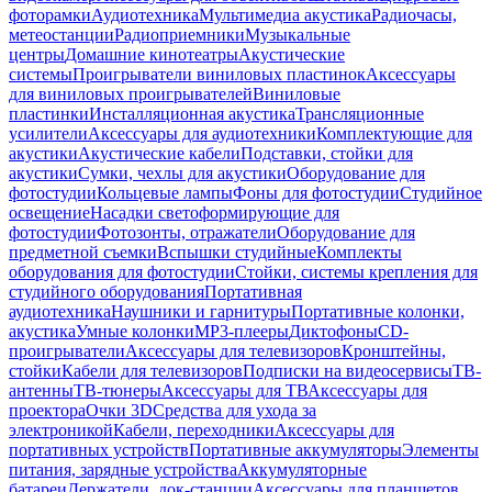
фоторамки
Аудиотехника
Мультимедиа акустика
Радиочасы,
метеостанции
Радиоприемники
Музыкальные
центры
Домашние кинотеатры
Акустические
системы
Проигрыватели виниловых пластинок
Аксессуары
для виниловых проигрывателей
Виниловые
пластинки
Инсталляционная акустика
Трансляционные
усилители
Аксессуары для аудиотехники
Комплектующие для
акустики
Акустические кабели
Подставки, стойки для
акустики
Сумки, чехлы для акустики
Оборудование для
фотостудии
Кольцевые лампы
Фоны для фотостудии
Студийное
освещение
Насадки светоформирующие для
фотостудии
Фотозонты, отражатели
Оборудование для
предметной съемки
Вспышки студийные
Комплекты
оборудования для фотостудии
Стойки, системы крепления для
студийного оборудования
Портативная
аудиотехника
Наушники и гарнитуры
Портативные колонки,
акустика
Умные колонки
MP3-плееры
Диктофоны
CD-
проигрыватели
Аксессуары для телевизоров
Кронштейны,
стойки
Кабели для телевизоров
Подписки на видеосервисы
ТВ-
антенны
ТВ-тюнеры
Аксессуары для ТВ
Аксессуары для
проектора
Очки 3D
Средства для ухода за
электроникой
Кабели, переходники
Аксессуары для
портативных устройств
Портативные аккумуляторы
Элементы
питания, зарядные устройства
Аккумуляторные
батареи
Держатели, док-станции
Аксессуары для планшетов,