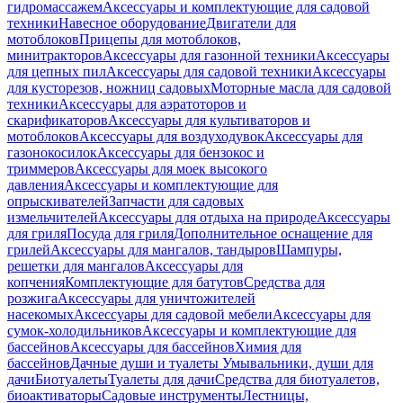
гидромассажем
Аксессуары и комплектующие для садовой
техники
Навесное оборудование
Двигатели для
мотоблоков
Прицепы для мотоблоков,
минитракторов
Аксессуары для газонной техники
Аксессуары
для цепных пил
Аксессуары для садовой техники
Аксессуары
для кусторезов, ножниц садовых
Моторные масла для садовой
техники
Аксессуары для аэратоторов и
скарификаторов
Аксессуары для культиваторов и
мотоблоков
Аксессуары для воздуходувок
Аксессуары для
газонокосилок
Аксессуары для бензокос и
триммеров
Аксессуары для моек высокого
давления
Аксессуары и комплектующие для
опрыскивателей
Запчасти для садовых
измельчителей
Аксессуары для отдыха на природе
Аксессуары
для гриля
Посуда для гриля
Дополнительное оснащение для
грилей
Аксессуары для мангалов, тандыров
Шампуры,
решетки для мангалов
Аксессуары для
копчения
Комплектующие для батутов
Средства для
розжига
Аксессуары для уничтожителей
насекомых
Аксессуары для садовой мебели
Аксессуары для
сумок-холодильников
Аксессуары и комплектующие для
бассейнов
Аксессуары для бассейнов
Химия для
бассейнов
Дачные души и туалеты
Умывальники, души для
дачи
Биотуалеты
Туалеты для дачи
Средства для биотуалетов,
биоактиваторы
Садовые инструменты
Лестницы,