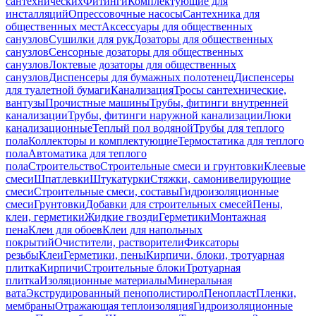
сантехнических
Фитинги
Комплектующие для
инсталляций
Опрессовочные насосы
Сантехника для
общественных мест
Аксессуары для общественных
санузлов
Сушилки для рук
Дозаторы для общественных
санузлов
Сенсорные дозаторы для общественных
санузлов
Локтевые дозаторы для общественных
санузлов
Диспенсеры для бумажных полотенец
Диспенсеры
для туалетной бумаги
Канализация
Тросы сантехнические,
вантузы
Прочистные машины
Трубы, фитинги внутренней
канализации
Трубы, фитинги наружной канализации
Люки
канализационные
Теплый пол водяной
Трубы для теплого
пола
Коллекторы и комплектующие
Термостатика для теплого
пола
Автоматика для теплого
пола
Строительство
Строительные смеси и грунтовки
Клеевые
смеси
Шпатлевки
Штукатурки
Стяжки, самонивелирующие
смеси
Строительные смеси, составы
Гидроизоляционные
смеси
Грунтовки
Добавки для строительных смесей
Пены,
клеи, герметики
Жидкие гвозди
Герметики
Монтажная
пена
Клеи для обоев
Клеи для напольных
покрытий
Очистители, растворители
Фиксаторы
резьбы
Клеи
Герметики, пены
Кирпичи, блоки, тротуарная
плитка
Кирпичи
Строительные блоки
Тротуарная
плитка
Изоляционные материалы
Минеральная
вата
Экструдированный пенополистирол
Пенопласт
Пленки,
мембраны
Отражающая теплоизоляция
Гидроизоляционные