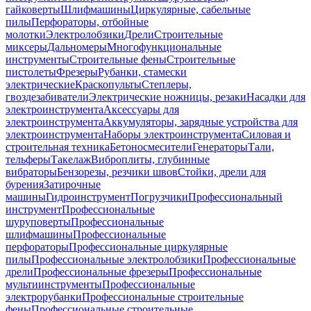
гайковерты
Шлифмашины
Циркулярные, сабельные
пилы
Перфораторы, отбойные
молотки
Электролобзики
Дрели
Строительные
миксеры
Дальномеры
Многофункциональные
инструменты
Строительные фены
Строительные
пистолеты
Фрезеры
Рубанки, стамески
электрические
Краскопульты
Степлеры,
гвоздезабиватели
Электрические ножницы, резаки
Насадки для
электроинструмента
Аксессуары для
электроинструмента
Аккумуляторы, зарядные устройства для
электроинструмента
Наборы электроинструмента
Силовая и
строительная техника
Бетоносмесители
Генераторы
Тали,
тельферы
Такелаж
Виброплиты, глубинные
вибраторы
Бензорезы, резчики швов
Стойки, дрели для
бурения
Затирочные
машины
Гидроинструмент
Погрузчики
Профессиональный
инструмент
Профессиональные
шуруповерты
Профессиональные
шлифмашины
Профессиональные
перфораторы
Профессиональные циркулярные
пилы
Профессиональные электролобзики
Профессиональные
дрели
Профессиональные фрезеры
Профессиональные
мультиинструменты
Профессиональные
электрорубанки
Профессиональные строительные
фены
Профессиональные строительные