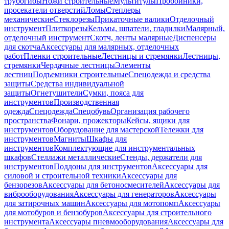
трубогибы
Ножи строительные
Мультитулы
Пробойники,
просекатели отверстий
Ломы
Степлеры
механические
Стеклорезы
Прикаточные валики
Отделочный
инструмент
Плиткорезы
Кельмы, шпатели, гладилки
Малярный,
отделочный инструмент
Скотч, ленты малярные
Диспенсеры
для скотча
Аксессуары для малярных, отделочных
работ
Пленки строительные
Лестницы и стремянки
Лестницы,
стремянки
Чердачные лестницы
Элементы
лестниц
Подъемники строительные
Спецодежда и средства
защиты
Средства индивидуальной
защиты
Огнетушители
Сумки, пояса для
инструментов
Производственная
одежда
Спецодежда
Спецобувь
Организация рабочего
пространства
Фонари, прожекторы
Кейсы, ящики для
инструментов
Оборудование для мастерской
Тележки для
инструментов
Магниты
Шкафы для
инструментов
Комплектующие для инструментальных
шкафов
Стеллажи металлические
Стенды, держатели для
инструментов
Поддоны для инструментов
Аксессуары для
силовой и строительной техники
Аксессуары для
бензорезов
Аксессуары для бетоносмесителей
Аксессуары для
виброоборудования
Аксессуары для генераторов
Аксессуары
для затирочных машин
Аксессуары для мотопомп
Аксессуары
для мотобуров и бензобуров
Аксессуары для строительного
инструмента
Аксессуары пневмооборудования
Аксессуары для