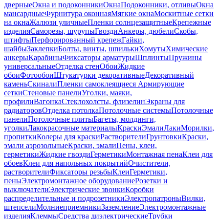
дверные
Окна и подоконники
Окна
Подоконники, отливы
Окна
мансардные
Фурнитура оконная
Мягкие окна
Москитные сетки
на окна
Жалюзи уличные
Пленки солнцезащитные
Крепежные
изделия
Саморезы, шурупы
Гвозди
Анкеры, дюбели
Скобы,
штифты
Перфорированный крепеж
Гайки,
шайбы
Заклепки
Болты, винты, шпильки
Хомуты
Химические
анкеры
Карабины
Фиксаторы арматуры
Шплинты
Пружины
универсальные
Отделка стен
Обои
Жидкие
обои
Фотообои
Штукатурки декоративные
Декоративный
камень
Скинали
Пленки самоклеящиеся
Армирующие
сетки
Стеновые панели
Уголки, маяки,
профили
Вагонка
Стеклохолсты, флизелин
Экраны для
радиаторов
Отделка потолка
Потолочные системы
Потолочные
панели
Потолочные плиты
Багеты, молдинги,
уголки
Лакокрасочные материалы
Краски
Эмали
Лаки
Морилки,
пропитки
Колеры для краски
Растворители
Грунтовки
Краски,
эмали аэрозольные
Краски, эмали
Пены, клеи,
герметики
Жидкие гвозди
Герметики
Монтажная пена
Клеи для
обоев
Клеи для напольных покрытий
Очистители,
растворители
Фиксаторы резьбы
Клеи
Герметики,
пены
Электромонтажное оборудование
Розетки и
выключатели
Электрические звонки
Коробки
распределительные и подрозетники
Электропатроны
Вилки,
штепсели
Молниеприемники
Заземление
Электромонтажные
изделия
Клеммы
Средства диэлектрические
Трубки