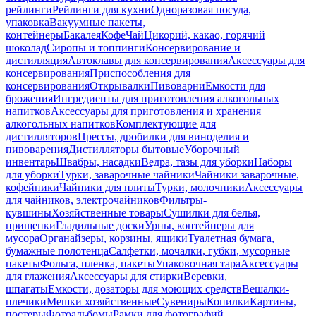
рейлинги
Рейлинги для кухни
Одноразовая посуда,
упаковка
Вакуумные пакеты,
контейнеры
Бакалея
Кофе
Чай
Цикорий, какао, горячий
шоколад
Сиропы и топпинги
Консервирование и
дистилляция
Автоклавы для консервирования
Аксессуары для
консервирования
Приспособления для
консервирования
Открывалки
Пивоварни
Емкости для
брожения
Ингредиенты для приготовления алкогольных
напитков
Аксессуары для приготовления и хранения
алкогольных напитков
Комплектующие для
дистилляторов
Прессы, дробилки для виноделия и
пивоварения
Дистилляторы бытовые
Уборочный
инвентарь
Швабры, насадки
Ведра, тазы для уборки
Наборы
для уборки
Турки, заварочные чайники
Чайники заварочные,
кофейники
Чайники для плиты
Турки, молочники
Аксессуары
для чайников, электрочайников
Фильтры-
кувшины
Хозяйственные товары
Сушилки для белья,
прищепки
Гладильные доски
Урны, контейнеры для
мусора
Органайзеры, корзины, ящики
Туалетная бумага,
бумажные полотенца
Салфетки, мочалки, губки, мусорные
пакеты
Фольга, пленка, пакеты
Упаковочная тара
Аксессуары
для глажения
Аксессуары для стирки
Веревки,
шпагаты
Емкости, дозаторы для моющих средств
Вешалки-
плечики
Мешки хозяйственные
Сувениры
Копилки
Картины,
постеры
Фотоальбомы
Рамки для фотографий,