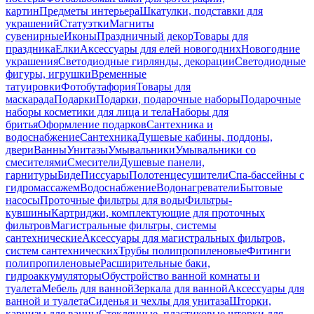
картин
Предметы интерьера
Шкатулки, подставки для
украшений
Статуэтки
Магниты
сувенирные
Иконы
Праздничный декор
Товары для
праздника
Елки
Аксессуары для елей новогодних
Новогодние
украшения
Светодиодные гирлянды, декорации
Светодиодные
фигуры, игрушки
Временные
татуировки
Фотобутафория
Товары для
маскарада
Подарки
Подарки, подарочные наборы
Подарочные
наборы косметики для лица и тела
Наборы для
бритья
Оформление подарков
Сантехника и
водоснабжение
Сантехника
Душевые кабины, поддоны,
двери
Ванны
Унитазы
Умывальники
Умывальники со
смесителями
Смесители
Душевые панели,
гарнитуры
Биде
Писсуары
Полотенцесушители
Спа-бассейны с
гидромассажем
Водоснабжение
Водонагреватели
Бытовые
насосы
Проточные фильтры для воды
Фильтры-
кувшины
Картриджи, комплектующие для проточных
фильтров
Магистральные фильтры, системы
сантехнические
Аксессуары для магистральных фильтров,
систем сантехнических
Трубы полипропиленовые
Фитинги
полипропиленовые
Расширительные баки,
гидроаккумуляторы
Обустройство ванной комнаты и
туалета
Мебель для ванной
Зеркала для ванной
Аксессуары для
ванной и туалета
Сиденья и чехлы для унитаза
Шторки,
карнизы для ванны
Стеклянные, пластиковые шторки для