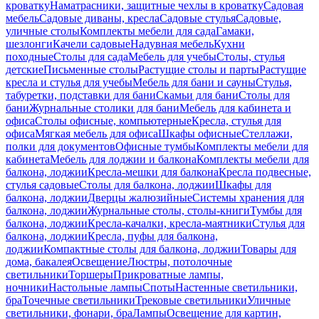
кроватку
Наматрасники, защитные чехлы в кроватку
Садовая
мебель
Садовые диваны, кресла
Садовые стулья
Садовые,
уличные столы
Комплекты мебели для сада
Гамаки,
шезлонги
Качели садовые
Надувная мебель
Кухни
походные
Столы для сада
Мебель для учебы
Столы, стулья
детские
Письменные столы
Растущие столы и парты
Растущие
кресла и стулья для учебы
Мебель для бани и сауны
Стулья,
табуретки, подставки для бани
Скамьи для бани
Столы для
бани
Журнальные столики для бани
Мебель для кабинета и
офиса
Столы офисные, компьютерные
Кресла, стулья для
офиса
Мягкая мебель для офиса
Шкафы офисные
Стеллажи,
полки для документов
Офисные тумбы
Комплекты мебели для
кабинета
Мебель для лоджии и балкона
Комплекты мебели для
балкона, лоджии
Кресла-мешки для балкона
Кресла подвесные,
стулья садовые
Столы для балкона, лоджии
Шкафы для
балкона, лоджии
Дверцы жалюзийные
Системы хранения для
балкона, лоджии
Журнальные столы, столы-книги
Тумбы для
балкона, лоджии
Кресла-качалки, кресла-маятники
Стулья для
балкона, лоджии
Кресла, пуфы для балкона,
лоджии
Компактные столы для балкона, лоджии
Товары для
дома, бакалея
Освещение
Люстры, потолочные
светильники
Торшеры
Прикроватные лампы,
ночники
Настольные лампы
Споты
Настенные светильники,
бра
Точечные светильники
Трековые светильники
Уличные
светильники, фонари, бра
Лампы
Освещение для картин,