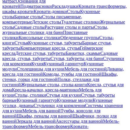
матрас
Основания для
кроватей
Подматрасники
Раскладушки
Кровати-трансформеры,
шкафы-кровати
Кровати-домики
Столы
Кухонные
столы
Барные столы
Столы письменные,
компьютерные
Детские столы
Туалетные столики
Журнальные
столы
Садовые столы
Растущие столы и парты
Столы,
журнальные столики для бани
Приставные
столики
Консольные столики
Обеденные группы
Столы-
книги
Стулья
Кухонные стулья, табуреты
Барные стулья,
табуреты
Компьютерные кресла, стулья
Геймерские
кресла
Детские стулья, табуреты
Банкетки, скамьи
Садовые
кресла, стулья, табуреты
Стулья, табуреты для бани
Стульчики
для кормления
Кухня
Кухонный гарнитур
Кухонные
модули
Столешницы для кухни
Мебель для гостиной
Диваны,
кресла для гостиной
Комоды, тумбы для гостиной
Шкафы,
стенки, горки для гостиной
Полки, стеллажи для
гостиной
Журнальные столы, столы-книги
Кресла, стулья для
дома
Кресла-качалки, кресла-маятники
Мебель для
кухни
Столы, столики
Стулья для кухни
Стулья, табуреты
барные
Кухонный гарнитур
Кухонные модули
Кухонные
уголки, диваны
Стульчики для кормления
Системы хранения
для кухни
Мебель для ванной
Тумбы, консоли для
ванной
Шкафы, пеналы для ванной
Шкафчики, полки для
ванной
Зеркала для ванной
Аксессуары для ванной
Мебель-
трансформер
Мебель-трансформер
Кровати-