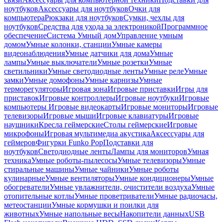
ноутбуков
Аксессуары для ноутбуков
Очки для
компьютера
Рюкзаки для ноутбуков
Сумки, чехлы для
ноутбуков
Средства для ухода за электроникой
Программное
обеспечение
Система Умный дом
Управление умным
домом
Умные колонки, станции
Умные камеры
видеонаблюдения
Умные датчики для дома
Умные
лампы
Умные выключатели
Умные розетки
Умные
светильники
Умные светодиодные ленты
Умные реле
Умные
замки
Умные домофоны
Умные карнизы
Умные
терморегуляторы
Игровая зона
Игровые приставки
Игры для
приставок
Игровые контроллеры
Игровые ноутбуки
Игровые
компьютеры
Игровые видеокарты
Игровые мониторы
Игровые
телевизоры
Игровые мыши
Игровые клавиатуры
Игровые
наушники
Кресла геймерские
Столы геймерские
Игровые
микрофоны
Игровая мультимедиа акустика
Аксессуары для
геймеров
Фигурки Funko Pop
Подставки для
ноутбуков
Светодиодные ленты
Лампы для мониторов
Умная
техника
Умные роботы-пылесосы
Умные телевизоры
Умные
стиральные машины
Умные чайники
Умные роботы
кулинарные
Умные вентиляторы
Умные кондиционеры
Умные
обогреватели
Умные увлажнители, очистители воздуха
Умные
отопительные котлы
Умные проветриватели
Умные радиочасы,
метеостанции
Умные кормушки и поилки для
животных
Умные напольные весы
Накопители данных
USB