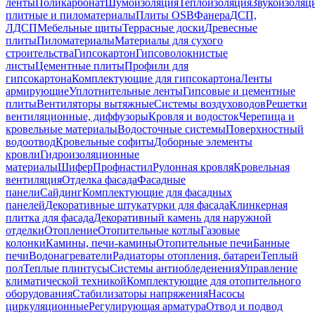
ленты
Поликарбонат
Шумоизоляция
Теплоизоляция
Звукоизоляц
плитные и пиломатериалы
Плиты OSB
Фанера
ДСП,
ЛДСП
Мебельные щиты
Террасные доски
Древесные
плиты
Пиломатериалы
Материалы для сухого
строительства
Гипсокартон
Гипсоволокнистые
листы
Цементные плиты
Профили для
гипсокартона
Комплектующие для гипсокартона
Ленты
армирующие
Уплотнительные ленты
Гипсовые и цементные
плиты
Вентиляторы вытяжные
Системы воздуховодов
Решетки
вентиляционные, диффузоры
Кровля и водосток
Черепица и
кровельные материалы
Водосточные системы
Поверхностный
водоотвод
Кровельные софиты
Доборные элементы
кровли
Гидроизоляционные
материалы
Шифер
Профнастил
Рулонная кровля
Кровельная
вентиляция
Отделка фасада
Фасадные
панели
Сайдинг
Комплектующие для фасадных
панелей
Декоративные штукатурки для фасада
Клинкерная
плитка для фасада
Декоративный камень для наружной
отделки
Отопление
Отопительные котлы
Газовые
колонки
Камины, печи-камины
Отопительные печи
Банные
печи
Водонагреватели
Радиаторы отопления, батареи
Теплый
пол
Теплые плинтусы
Системы антиобледенения
Управление
климатической техникой
Комплектующие для отопительного
оборудования
Стабилизаторы напряжения
Насосы
циркуляционные
Регулирующая арматура
Отвод и подвод