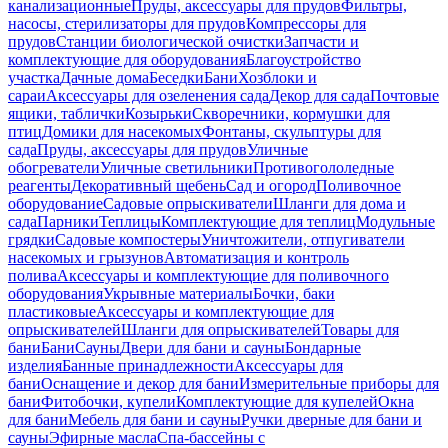
канализационные
Пруды, аксессуары для прудов
Фильтры,
насосы, стерилизаторы для прудов
Компрессоры для
прудов
Станции биологической очистки
Запчасти и
комплектующие для оборудования
Благоустройство
участка
Дачные дома
Беседки
Бани
Хозблоки и
сараи
Аксессуары для озеленения сада
Декор для сада
Почтовые
ящики, таблички
Козырьки
Скворечники, кормушки для
птиц
Домики для насекомых
Фонтаны, скульптуры для
сада
Пруды, аксессуары для прудов
Уличные
обогреватели
Уличные светильники
Противогололедные
реагенты
Декоративный щебень
Сад и огород
Поливочное
оборудование
Садовые опрыскиватели
Шланги для дома и
сада
Парники
Теплицы
Комплектующие для теплиц
Модульные
грядки
Садовые компостеры
Уничтожители, отпугиватели
насекомых и грызунов
Автоматизация и контроль
полива
Аксессуары и комплектующие для поливочного
оборудования
Укрывные материалы
Бочки, баки
пластиковые
Аксессуары и комплектующие для
опрыскивателей
Шланги для опрыскивателей
Товары для
бани
Бани
Сауны
Двери для бани и сауны
Бондарные
изделия
Банные принадлежности
Аксессуары для
бани
Оснащение и декор для бани
Измерительные приборы для
бани
Фитобочки, купели
Комплектующие для купелей
Окна
для бани
Мебель для бани и сауны
Ручки дверные для бани и
сауны
Эфирные масла
Спа-бассейны с