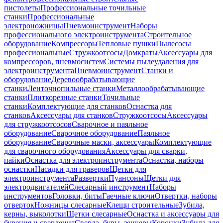
пистолеты
Профессиональные точильные
станки
Профессиональные
электроножницы
Пневмоинструмент
Наборы
профессионального электроинструмента
Строительное
оборудование
Компрессоры
Тепловые пушки
Пылесосы
профессиональные
Стружкоотсосы
Домкраты
Аксессуары для
компрессоров, пневмосистем
Системы пылеудаления для
электроинструмента
Пневмоинструмент
Станки и
оборудование
Деревообрабатывающие
станки
Ленточнопильные станки
Металлообрабатывающие
станки
Плиткорезные станки
Точильные
станки
Комплектующие для станков
Оснастка для
станков
Аксессуары для станков
Стружкоотсосы
Аксессуары
для стружкоотсосов
Сварочное и паяльное
оборудование
Сварочное оборудование
Паяльное
оборудование
Сварочные маски, аксессуары
Комплектующие
для сварочного оборудования
Аксессуары для сварки,
пайки
Оснастка для электроинструмента
Оснастка, наборы
оснастки
Насадки для граверов
Щетки для
электроинструмента
Развертки
Пуансоны
Щетки для
электродвигателей
Слесарный инструмент
Наборы
инструментов
Головки, биты
Гаечные ключи
Отвертки, наборы
отверток
Ножницы слесарные
Клещи строительные
Зубила,
керны, выколотки
Щетки слесарные
Оснастка и аксессуары для
бурения и сверления
Сверла, буры, зенкеры
Коронки
Зубила для