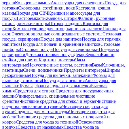
зеркал
Кольцевые лампы
Аксессуары для освещения
Посуда для
готовки
Сковороды, сотейники, воки
Кастрюли, ковши,
казаны
Посуда для СВЧ
Крышки и аксессуары для
посуды
Гастроемкости
Жалюзи, шторы
Жалюзи, рулонные
шторы, римские шторы
Шторы, гардины
Карнизы для
штор
Комплектующие для штор, карнизов, жалюзи
Пленки для
окон
Электроприводные солнцезащитные системы
Столовая
посуда, сервировка
Посуда для напитков
Посуда для горячих
напитков
Посуда для подачи и хранения напитков
Столовые
приборы
Столовая посуда
Посуда для сервировки
Предметы
сервировки
Детская столовая посуда
Декор
Зеркала
Кашпо,
стойки для цветов
Картины, постеры
Часы
интерьерные
Искусственные цветы, растения
Вазы
Ключницы,
газетницы
Свечи, подсвечники
Предметы интерьера
Ширмы
декоративные
Посуда для выпечки, запекания
Формы для
выпечки, запекания
Посуда для запекания
Аксессуары для
выпечки
Бумага, фольга, рукава для выпечки
Бытовая
химия
Средства для стирки
Средства для посудомоечных
машин
Универсальные, специальные чистящие
средства
Чистящие средства для стекол и зеркал
Чистящие
средства для ванной и туалета
Чистящие средства для
кухни
Средства для мытья посуды
Чистящие средства для
мебели
Чистящие средства для напольных покрытий и
ковров
Средства для ухода за техникой
Освежители
воздуха
Средства от насекомых
Средства ухода за