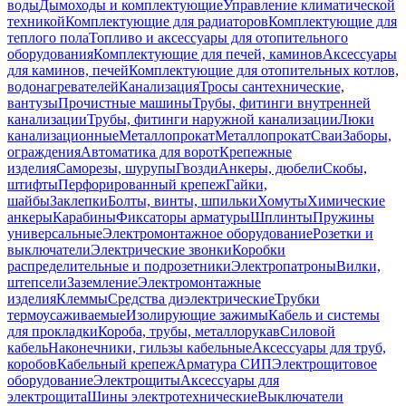
воды
Дымоходы и комплектующие
Управление климатической
техникой
Комплектующие для радиаторов
Комплектующие для
теплого пола
Топливо и аксессуары для отопительного
оборудования
Комплектующие для печей, каминов
Аксессуары
для каминов, печей
Комплектующие для отопительных котлов,
водонагревателей
Канализация
Тросы сантехнические,
вантузы
Прочистные машины
Трубы, фитинги внутренней
канализации
Трубы, фитинги наружной канализации
Люки
канализационные
Металлопрокат
Металлопрокат
Сваи
Заборы,
ограждения
Автоматика для ворот
Крепежные
изделия
Саморезы, шурупы
Гвозди
Анкеры, дюбели
Скобы,
штифты
Перфорированный крепеж
Гайки,
шайбы
Заклепки
Болты, винты, шпильки
Хомуты
Химические
анкеры
Карабины
Фиксаторы арматуры
Шплинты
Пружины
универсальные
Электромонтажное оборудование
Розетки и
выключатели
Электрические звонки
Коробки
распределительные и подрозетники
Электропатроны
Вилки,
штепсели
Заземление
Электромонтажные
изделия
Клеммы
Средства диэлектрические
Трубки
термоусаживаемые
Изолирующие зажимы
Кабель и системы
для прокладки
Короба, трубы, металлорукав
Силовой
кабель
Наконечники, гильзы кабельные
Аксессуары для труб,
коробов
Кабельный крепеж
Арматура СИП
Электрощитовое
оборудование
Электрощиты
Аксессуары для
электрощита
Шины электротехнические
Выключатели