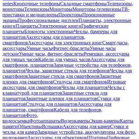
series
Кнопочные телефоны
Складные смартфоны
Телевизоры,
мониторы
Телевизоры
Мониторы
Мониторы-телевизоры
ТВ-
приставки и медиаплееры
Проекторы
Проекционные
экраны
Профессиональные дисплеи
Планшеты, электронные
книги
Планшеты
Электронные книги
Графические
планшеты
Блокноты электронные
Чехлы, бамперы для
планшетов
Аксессуары для планшетов,
смартфонов
Аксессуары для электронных книг
Смарт-часы,
аксессуары
Умные часы
Фитнес-браслеты
Умные часы
детские
Умные часы, фитнес-браслеты
Ремешки, аксессуары
для умных часов
Кабели для умных часов
Аксессуары для
смартфонов, планшетов
Зарядные устройства для телефонов,
планшетов
Чехлы, защитные стекла для телефонов
Чехлы для
смартфонов
Защитные стекла для смартфонов
Защитные
пленки для смартфонов
Стилусы для смартфонов
Игровые
аксессуары для смартфонов
Чехлы для планшетов
Чехлы с
клавиатурой для планшетов
Защитные стекла для
планшетов
Защитные пленки для планшетов
Сумки для
планшетов
Стилусы для планшетов
Аксессуары для
планшетов, смартфонов
Кабели для телефонов,
планшетов
Фото,
видеосъемка
Фотоаппараты
Видеокамеры
Экшн-камеры
Карты
памяти
Объективы
Вспышки
Аксессуары для камер
Сумки и
чехлы для камер
Зарядные устройства, аккумуляторы для фото,
видеокамер
Аксессуары для объективов
Штативы
Цифровые