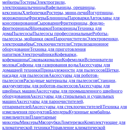
мейкеры
Тостеры
Электрогрили,
электрошашлычницы
Вафельницы, орешницы,
кексницы
Хлебопечки
Ростеры, мини-печи
Йогуртницы,
мороженицы
Фризеры
Блинницы
Пароварки
Автоклавы для
консервирования
Сыроварни
Фритюрницы, фондю-
фритюрницы
Яйцеварки
Попкорницы
Техника для
дома
Пылесосы
Пылесосы профессиональные
Роботы-
пылесосы, мойщики окон
Пароочистители
Электровеники,
электрошвабры
Стеклоочистители
Стерилизационное
оборудование
Техника для приготовления
напитков
Электрочайники
Кофеварки,
кофемашины
Соковыжималки
Кофемолки
Вспениватели
молока
Сифоны для газирования воды
Аксессуары для
домашней техники
Принадлежности для пылесосов
Щетки,
насадки для пылесосов
Аксессуары для роботов-
пылесосов
Расходные материалы для пылесосов
Станции,
аккумуляторы для роботов-пылесосов
Аксессуары для
швейных машин
Аксессуары для промышленного швейного
оборудования
Аксессуары для стиральных и сушильных
машин
Аксессуары для пароочистителей,
отпаривателей
Аксессуары для стеклоочистителей
Техника для
измельчения продуктов
Блендеры
Кухонные комбайны,
измельчители
Планетарные
миксеры
Миксеры
Мясорубки
Ломтерезки
Комплектующие для
климатической техники
Управление климатической