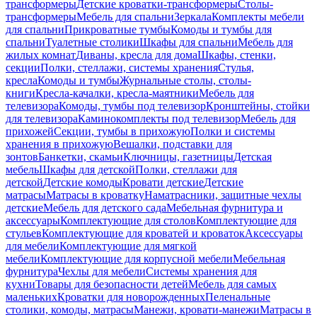
трансформеры
Детские кроватки-трансформеры
Столы-
трансформеры
Мебель для спальни
Зеркала
Комплекты мебели
для спальни
Прикроватные тумбы
Комоды и тумбы для
спальни
Туалетные столики
Шкафы для спальни
Мебель для
жилых комнат
Диваны, кресла для дома
Шкафы, стенки,
секции
Полки, стеллажи, системы хранения
Стулья,
кресла
Комоды и тумбы
Журнальные столы, столы-
книги
Кресла-качалки, кресла-маятники
Мебель для
телевизора
Комоды, тумбы под телевизор
Кронштейны, стойки
для телевизора
Каминокомплекты под телевизор
Мебель для
прихожей
Секции, тумбы в прихожую
Полки и системы
хранения в прихожую
Вешалки, подставки для
зонтов
Банкетки, скамьи
Ключницы, газетницы
Детская
мебель
Шкафы для детской
Полки, стеллажи для
детской
Детские комоды
Кровати детские
Детские
матрасы
Матрасы в кроватку
Наматрасники, защитные чехлы
детские
Мебель для детского сада
Мебельная фурнитура и
аксессуары
Комплектующие для столов
Комплектующие для
стульев
Комплектующие для кроватей и кроваток
Аксессуары
для мебели
Комплектующие для мягкой
мебели
Комплектующие для корпусной мебели
Мебельная
фурнитура
Чехлы для мебели
Системы хранения для
кухни
Товары для безопасности детей
Мебель для самых
маленьких
Кроватки для новорожденных
Пеленальные
столики, комоды, матрасы
Манежи, кровати-манежи
Матрасы в