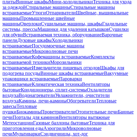
плиты
Винные шкафы
Мини-холодильники
Техника для ухода
за одеждой
Стиральные машины
Стиральные машины
встраиваемые
Утюги
Отпариватели
Швейные, вышивальные
машины
Промышленные швейные
машины
Оверлоки
Сушильные машины, шкафы
Гладильные
системы, прессы
Машинки для удаления катышков
Сушилки
для обуви
Встраиваемая техника, оборудование
Варочные
панели
Духовые шкафы
Холодильники
встраиваемые
Посудомоечные машины
встраиваемые
Микроволновые печи
встраиваемые
Кофемашины встраиваемые
Комплекты
встраиваемой техники
Морозильники
встраиваемые
Измельчители пищевых отходов
Шкафы для
подогрева посуды
Винные шкафы встраиваемые
Вакуумные
упаковщики встраиваемые
Пароварки
встраиваемые
Климатическая техника
Вентиляторы
бытовые
Кондиционеры, сплит-системы
Охладители
воздуха
Водонагреватели
Увлажнители, очистители
воздуха
Камины, печи-камины
Обогреватели
Тепловые
завесы
Тепловые
пушки
Биокамины
Проветриватели
Отопительные печи
Банные
печи
Порталы для каминов
Вентиляторы вытяжные
Метеостанции
Газовые баллоны бытовые
Техника для
приготовления еды
Аэрогрили
Микроволновые
печи
Мультиварки
Сэндвичницы, хот-дог