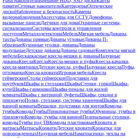
Flash накопители
Внешние HDD, SSD диски
Карты
памяти
Сетевые накопители
Картридеры
Оптические
диски
Наблюдение и безопасность
Камеры
видеонаблюдения
Аксессуары для CCTV
Домофоны,
вызывные панели
Датчики для дома
Охранные системы,
сигнализации
Системы контроля и управления
доступом
Металлодетекторы
Мебель
Мягкая мебель
Диваны,
тахты
Диваны прямые
Диваны угловые
Диваны П-
образные
Кухонные уголки, диваны
Диваны
модульные
Детские диваны
Диваны садовые
Комплекты мягкой
мебели
Бескаркасные кресла-мешки и диваны
Надувные
диваны
Кресла
Кресла
Кресла-мешки и пуфы
Кресла-качалки,
кресла-маятники
Детские кресла, пуфы
Надувные кресла
Пуфы,
оттоманки
Кресла-кровати
Игровая мебель
Кресла
геймерские
Столы геймерские
Подставки для
ноутбуков
Шкафы и стеллажи
Шкафы
Стенки, горки
Шкафы-
купе
Шкафы-гармошки
Шкафы-пеналы для жилой
комнаты
Шкафы с витриной, буфеты
Шкафы, секции в
прихожую
Полки, стеллажи, системы хранения
Шкафы для
ванной комнаты
Вешалки, подставки для зонтов
Комоды,
тумбы
Комоды
Тумбы
Прикроватные тумбы
Обувницы, тумбы в
прихожую
Комоды, тумбы для ванной
Пеленальные столики,
комоды
Тумбы под ТВ
Комоды пластиковые
Кровати и
матрасы
Матрасы
Кровати
Детские кровати
Кроватки для
новорожденных
Надувная мебель
Наматрасники, чехлы на