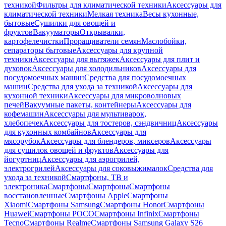
техникой
Фильтры для климатической техники
Аксессуары для
климатической техники
Мелкая техника
Весы кухонные,
бытовые
Сушилки для овощей и
фруктов
Вакууматоры
Открывалки,
картофелечистки
Проращиватели семян
Маслобойки,
сепараторы бытовые
Аксессуары для крупной
техники
Аксессуары для вытяжек
Аксессуары для плит и
духовок
Аксессуары для холодильников
Аксессуары для
посудомоечных машин
Средства для посудомоечных
машин
Средства для ухода за техникой
Аксессуары для
кухонной техники
Аксессуары для микроволновых
печей
Вакуумные пакеты, контейнеры
Аксессуары для
кофемашин
Аксессуары для мультиварок,
хлебопечек
Аксессуары для тостеров, сэндвичниц
Аксессуары
для кухонных комбайнов
Аксессуары для
мясорубок
Аксессуары для блендеров, миксеров
Аксессуары
для сушилок овощей и фруктов
Аксессуары для
йогуртниц
Аксессуары для аэрогрилей,
электрогрилей
Аксессуары для соковыжималок
Средства для
ухода за техникой
Смартфоны, ТВ и
электроника
Смартфоны
Смартфоны
Смартфоны
восстановленные
Смартфоны Apple
Смартфоны
Xiaomi
Смартфоны Samsung
Смартфоны Honor
Смартфоны
Huawei
Смартфоны POCO
Смартфоны Infinix
Смартфоны
Tecno
Смартфоны Realme
Смартфоны Samsung Galaxy S26