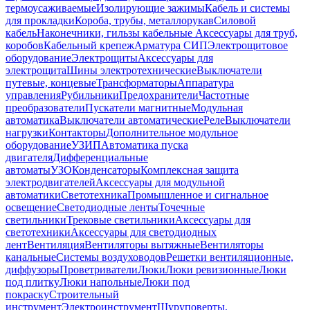
термоусаживаемые
Изолирующие зажимы
Кабель и системы
для прокладки
Короба, трубы, металлорукав
Силовой
кабель
Наконечники, гильзы кабельные
Аксессуары для труб,
коробов
Кабельный крепеж
Арматура СИП
Электрощитовое
оборудование
Электрощиты
Аксессуары для
электрощита
Шины электротехнические
Выключатели
путевые, концевые
Трансформаторы
Аппаратура
управления
Рубильники
Предохранители
Частотные
преобразователи
Пускатели магнитные
Модульная
автоматика
Выключатели автоматические
Реле
Выключатели
нагрузки
Контакторы
Дополнительное модульное
оборудование
УЗИП
Автоматика пуска
двигателя
Дифференциальные
автоматы
УЗО
Конденсаторы
Комплексная защита
электродвигателей
Аксессуары для модульной
автоматики
Светотехника
Промышленное и сигнальное
освещение
Светодиодные ленты
Точечные
светильники
Трековые светильники
Аксессуары для
светотехники
Аксессуары для светодиодных
лент
Вентиляция
Вентиляторы вытяжные
Вентиляторы
канальные
Системы воздуховодов
Решетки вентиляционные,
диффузоры
Проветриватели
Люки
Люки ревизионные
Люки
под плитку
Люки напольные
Люки под
покраску
Строительный
инструмент
Электроинструмент
Шуруповерты,