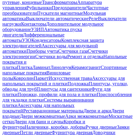
путевые, концевые
Трансформаторы
Аппаратура
управления
Рубильники
Предохранители
Частотные
преобразователи
Пускатели магнитные
Модульная
автоматика
Выключатели автоматические
Реле
Выключатели
нагрузки
Контакторы
Дополнительное модульное
оборудование
УЗИП
Автоматика пуска
двигателя
Дифференциальные
автоматы
УЗО
Конденсаторы
Комплексная защита
электродвигателей
Аксессуары для модульной
автоматики
Приборы учета
Счетчики газа
Счетчики
электроэнергии
Счетчики воды
Ремонт и отделка
Напольные
покрытия и
плитка
Плитка
Ламинат
Линолеум
Керамогранит
Спортивные
напольные покрытия
Виниловые
полы
Ковролин
Паркет
Искусственная трава
Аксессуары для
напольных покрытий и плитки
Подложка
Плинтусы, уголки,
обводы для труб
Плинтусы для сантехники
Фуги для
плитки
Порожки, профили для пола и плитки
Приспособления
для укладки плитки
Системы выравнивания
плитки
Аксессуары для напольных
покрытий
Реставрационные материалы
Двери и арки
Двери
входные
Двери межкомнатные
Арки межкомнатные
Москитные
сетки
Двери для бани и сауны
Коробки и
фурнитура
Наличники, коробки, доборы
Ручки дверные
Замки
дверные
Петли дверные
Фурнитура дверная
Доводчики