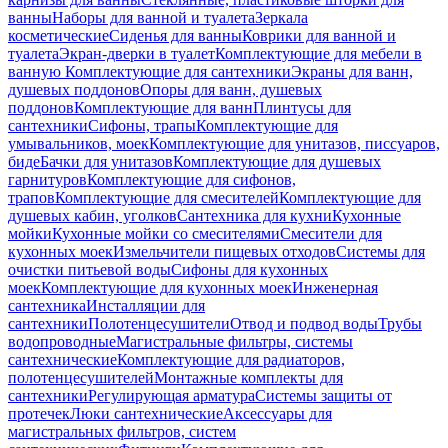
ванны
Наборы для ванной и туалета
Зеркала
косметические
Сиденья для ванны
Коврики для ванной и
туалета
Экран-дверки в туалет
Комплектующие для мебели в
ванную
Комплектующие для сантехники
Экраны для ванн,
душевых поддонов
Опоры для ванн, душевых
поддонов
Комплектующие для ванн
Плинтусы для
сантехники
Сифоны, трапы
Комплектующие для
умывальников, моек
Комплектующие для унитазов, писсуаров,
биде
Бачки для унитазов
Комплектующие для душевых
гарнитуров
Комплектующие для сифонов,
трапов
Комплектующие для смесителей
Комплектующие для
душевых кабин, уголков
Сантехника для кухни
Кухонные
мойки
Кухонные мойки со смесителями
Смесители для
кухонных моек
Измельчители пищевых отходов
Системы для
очистки питьевой воды
Сифоны для кухонных
моек
Комплектующие для кухонных моек
Инженерная
сантехника
Инсталляции для
сантехники
Полотенцесушители
Отвод и подвод воды
Трубы
водопроводные
Магистральные фильтры, системы
сантехнические
Комплектующие для радиаторов,
полотенцесушителей
Монтажные комплекты для
сантехники
Регулирующая арматура
Системы защиты от
протечек
Люки сантехнические
Аксессуары для
магистральных фильтров, систем