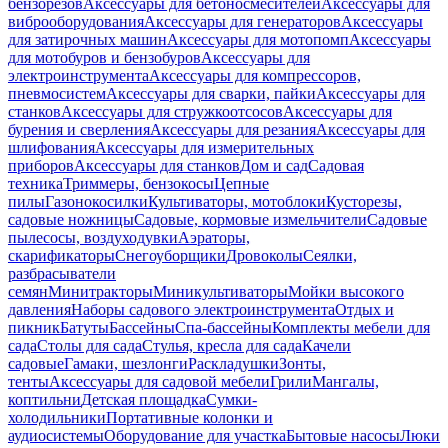
бензорезов
Аксессуары для бетоносмесителей
Аксессуары для
виброоборудования
Аксессуары для генераторов
Аксессуары
для затирочных машин
Аксессуары для мотопомп
Аксессуары
для мотобуров и бензобуров
Аксессуары для
электроинструмента
Аксессуары для компрессоров,
пневмосистем
Аксессуары для сварки, пайки
Аксессуары для
станков
Аксессуары для стружкоотсосов
Аксессуары для
бурения и сверления
Аксессуары для резания
Аксессуары для
шлифования
Аксессуары для измерительных
приборов
Аксессуары для станков
Дом и сад
Садовая
техника
Триммеры, бензокосы
Цепные
пилы
Газонокосилки
Культиваторы, мотоблоки
Кусторезы,
садовые ножницы
Садовые, кормовые измельчители
Садовые
пылесосы, воздуходувки
Аэраторы,
скарификаторы
Снегоуборщики
Дровоколы
Сеялки,
разбрасыватели
семян
Минитракторы
Миникультиваторы
Мойки высокого
давления
Наборы садового электроинструмента
Отдых и
пикник
Батуты
Бассейны
Спа-бассейны
Комплекты мебели для
сада
Столы для сада
Стулья, кресла для сада
Качели
садовые
Гамаки, шезлонги
Раскладушки
Зонты,
тенты
Аксессуары для садовой мебели
Грили
Мангалы,
коптильни
Детская площадка
Сумки-
холодильники
Портативные колонки и
аудиосистемы
Оборудование для участка
Бытовые насосы
Люки