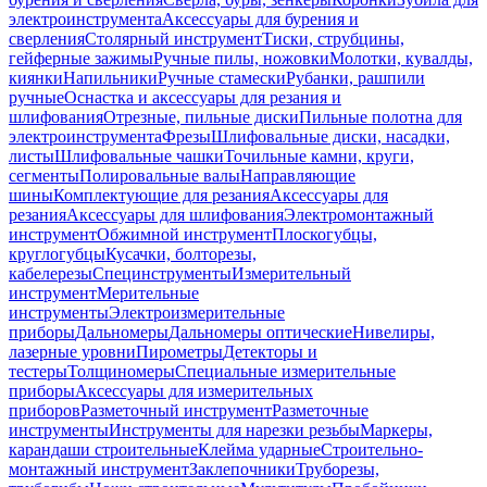
электроинструмента
Аксессуары для бурения и
сверления
Столярный инструмент
Тиски, струбцины,
гейферные зажимы
Ручные пилы, ножовки
Молотки, кувалды,
киянки
Напильники
Ручные стамески
Рубанки, рашпили
ручные
Оснастка и аксессуары для резания и
шлифования
Отрезные, пильные диски
Пильные полотна для
электроинструмента
Фрезы
Шлифовальные диски, насадки,
листы
Шлифовальные чашки
Точильные камни, круги,
сегменты
Полировальные валы
Направляющие
шины
Комплектующие для резания
Аксессуары для
резания
Аксессуары для шлифования
Электромонтажный
инструмент
Обжимной инструмент
Плоскогубцы,
круглогубцы
Кусачки, болторезы,
кабелерезы
Специнструменты
Измерительный
инструмент
Мерительные
инструменты
Электроизмерительные
приборы
Дальномеры
Дальномеры оптические
Нивелиры,
лазерные уровни
Пирометры
Детекторы и
тестеры
Толщиномеры
Специальные измерительные
приборы
Аксессуары для измерительных
приборов
Разметочный инструмент
Разметочные
инструменты
Инструменты для нарезки резьбы
Маркеры,
карандаши строительные
Клейма ударные
Строительно-
монтажный инструмент
Заклепочники
Труборезы,