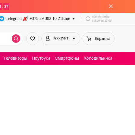
:
4
37
контакт-центр
Telegram
+375 29
302 10 21
Еще
с
8:00
до
22:00
Аккаунт
Корзина
Телевизоры
Ноутбуки
Смартфоны
Холодильники
Пылесосы