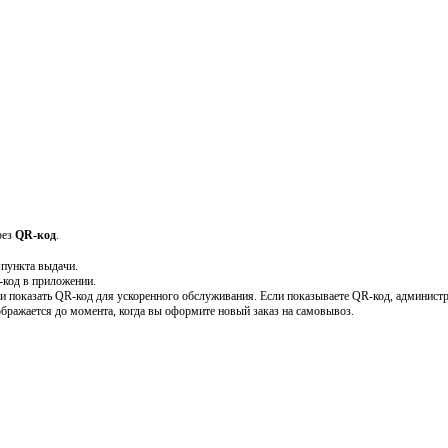
рез
QR-код
.
 пункта выдачи.
-код в приложении.
и показать QR-код для ускоренного обслуживания. Если показываете QR-код, администр
ображается до момента, когда вы оформите новый заказ на самовывоз.