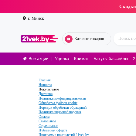
Скидки
г. Минск
Каталог товаров
Все акции
Уценка
Климат
Батуты бассейны
2
Стирал
Главная
Новости
Покупателям
Доставка
Политика конфиденциальности
Обработка файлов cookie
Порядок обработки обращений
Политика видеонаблюдения
Оплата
Самовывоз
Страхование
Публичная оферта
Программа привилегий 21vek.by