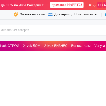
 до 80% ко Дню Рождения!
промокод HAPPY22
:
03
дн
08
4
Оплата частями
Для юрлиц
Покупателям
1vek СТРОЙ
21vek ДОМ
21vek БИЗНЕС
Велосипеды
Услуги
ьные машины