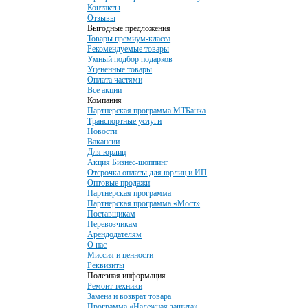
Контакты
Отзывы
Выгодные предложения
Товары премиум-класса
Рекомендуемые товары
Умный подбор подарков
Уцененные товары
Оплата частями
Все акции
Компания
Партнерская программа МТБанка
Транспортные услуги
Новости
Вакансии
Для юрлиц
Акция Бизнес-шоппинг
Отсрочка оплаты для юрлиц и ИП
Оптовые продажи
Партнерская программа
Партнерская программа «Мост»
Поставщикам
Перевозчикам
Арендодателям
О нас
Миссия и ценности
Реквизиты
Полезная информация
Ремонт техники
Замена и возврат товара
Программа «Надежная защита»