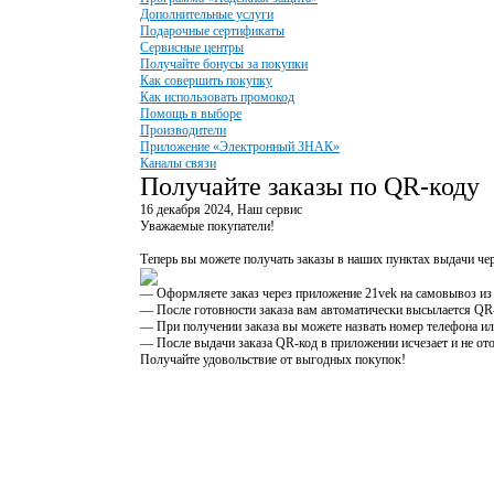
Дополнительные услуги
Подарочные сертификаты
Сервисные центры
Получайте бонусы за покупки
Как совершить покупку
Как использовать промокод
Помощь в выборе
Производители
Приложение «Электронный ЗНАК»
Каналы связи
Получайте заказы по QR-коду
16 декабря 2024
, Наш сервис
Уважаемые покупатели!
Теперь вы можете получать заказы в наших пунктах выдачи че
— Оформляете заказ через приложение 21vek на самовывоз из
— После готовности заказа вам автоматически высылается QR
— При получении заказа вы можете назвать номер телефона ил
— После выдачи заказа QR-код в приложении исчезает и не от
Получайте удовольствие от выгодных покупок!