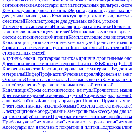
сантехнические
Аксессуары для магистральных фильтров, сист
Комплектующие для сантехники
Экраны для ванн, душевых по
для умывальников, моек
Комплектующие для унитазов, писсуар
смесителей
Комплектующие для душевых кабин, уголков
Инженерная сантехника
Инсталляции для сантехники
Полотенц
радиаторов, полотенцесушителей
Монтажные комплекты для с
систем сантехнических
Фитинги
Комплектующие для инсталля
Канализация
Тросы сантехнические, вантузы
Прочистные маши
Строительные смеси и грунтовки
Клеевые смеси
Шпатлевки
Шту
строительных смесей
Кирпичи, блоки, тротуарная плитка
Кирпичи
Строительные бло
Древесно-плитные и пиломатериалы
Плиты OSB
Фанера
ДСП, 
Кровля и водосток
Черепица и кровельные материалы
Водосточ
материалы
Шифер
Профнастил
Рулонная кровля
Кровельная вен
Отопление
Отопительные котлы
Газовые колонки
Камины, печи
антиобледенения
Управление климатической техникой
Канализация
Тросы сантехнические, вантузы
Прочистные маши
Крепежные изделия
Саморезы, шурупы
Гвозди
Анкеры, дюбели
анкеры
Карабины
Фиксаторы арматуры
Шплинты
Пружины унив
Электромонтажные изделия
Клеммы
Средства диэлектрические
Электрощитовое оборудование
Электрощиты
Аксессуары для э
управления
Рубильники
Предохранители
Частотные преобразов
Приборы учета
Счетчики газа
Счетчики электроэнергии
Счетчи
Аксессуары для напольных покрытий и плитки
Подложка
Плинт