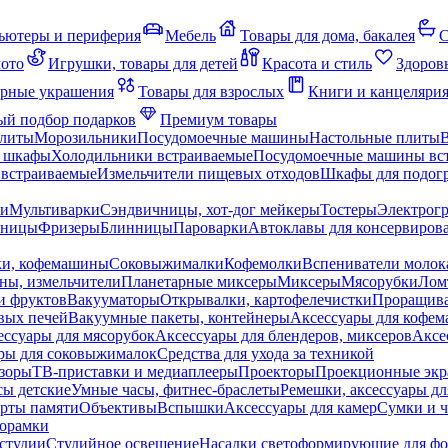
ьютеры и периферия
Мебель
Товары для дома, бакалея
С
мото
Игрушки, товары для детей
Красота и стиль
Здоров
рные украшения
Товары для взрослых
Книги и канцеляри
й подбор подарков
Премиум товары
плиты
Морозильники
Посудомоечные машины
Настольные плиты
 шкафы
Холодильники встраиваемые
Посудомоечные машины вс
встраиваемые
Измельчители пищевых отходов
Шкафы для подогр
чи
Мультиварки
Сэндвичницы, хот-дог мейкеры
Тостеры
Электрог
еницы
Фризеры
Блинницы
Пароварки
Автоклавы для консервиров
ки, кофемашины
Соковыжималки
Кофемолки
Вспениватели молок
ны, измельчители
Планетарные миксеры
Миксеры
Мясорубки
Лом
и фруктов
Вакууматоры
Открывалки, картофелечистки
Проращива
вых печей
Вакуумные пакеты, контейнеры
Аксессуары для кофе
ессуары для мясорубок
Аксессуары для блендеров, миксеров
Аксе
ры для соковыжималок
Средства для ухода за техникой
зоры
ТВ-приставки и медиаплееры
Проекторы
Проекционные эк
сы детские
Умные часы, фитнес-браслеты
Ремешки, аксессуары дл
рты памяти
Объективы
Вспышки
Аксессуары для камер
Сумки и ч
орамки
студии
Студийное освещение
Насадки светоформирующие для фо