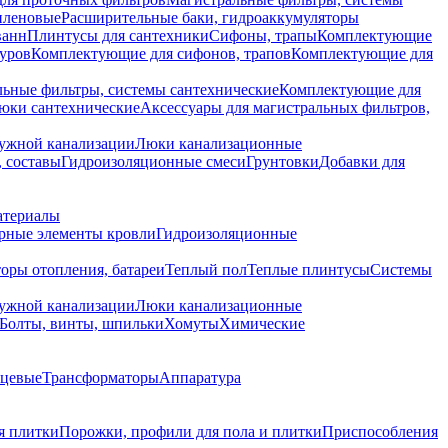
иленовые
Расширительные баки, гидроаккумуляторы
ванн
Плинтусы для сантехники
Сифоны, трапы
Комплектующие
уров
Комплектующие для сифонов, трапов
Комплектующие для
ьные фильтры, системы сантехнические
Комплектующие для
юки сантехнические
Аксессуары для магистральных фильтров,
ружной канализации
Люки канализационные
 составы
Гидроизоляционные смеси
Грунтовки
Добавки для
атериалы
рные элементы кровли
Гидроизоляционные
оры отопления, батареи
Теплый пол
Теплые плинтусы
Системы
ружной канализации
Люки канализационные
Болты, винты, шпильки
Хомуты
Химические
нцевые
Трансформаторы
Аппаратура
я плитки
Порожки, профили для пола и плитки
Приспособления