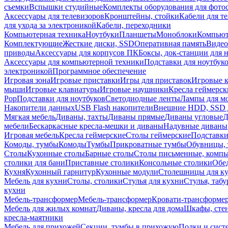
съемки
Вспышки студийные
Комплекты оборудования для фото
Аксессуары для телевизоров
Кронштейны, стойки
Кабели для т
для ухода за электроникой
Кабели, переходники
Компьютерная техника
Ноутбуки
Планшеты
Моноблоки
Компью
Комплектующие
Жесткие диски, SSD
Оперативная память
Видео
приводы
Аксессуары для корпусов ПК
Боксы, док-станции для 
Аксессуары для компьютерной техники
Подставки для ноутбук
электроникой
Программное обеспечение
Игровая зона
Игровые приставки
Игры для приставок
Игровые 
мыши
Игровые клавиатуры
Игровые наушники
Кресла геймерск
Pop
Подставки для ноутбуков
Светодиодные ленты
Лампы для м
Накопители данных
USB Flash накопители
Внешние HDD, SSD 
Мягкая мебель
Диваны, тахты
Диваны прямые
Диваны угловые
Д
мебели
Бескаркасные кресла-мешки и диваны
Надувные диваны
Игровая мебель
Кресла геймерские
Столы геймерские
Подставки
Комоды, тумбы
Комоды
Тумбы
Прикроватные тумбы
Обувницы, 
Столы
Кухонные столы
Барные столы
Столы письменные, комп
столики для бани
Приставные столики
Консольные столики
Обе
Кухня
Кухонный гарнитур
Кухонные модули
Столешницы для к
Мебель для кухни
Столы, столики
Стулья для кухни
Стулья, таб
кухни
Мебель-трансформер
Мебель-трансформер
Кровати-трансформе
Мебель для жилых комнат
Диваны, кресла для дома
Шкафы, стен
кресла-маятники
Мебель для прихожей
Секции, тумбы в прихожую
Полки и сист