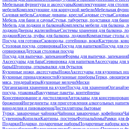
Мебельная фурнитура и аксессуары
Комплектующие для столов
мебели
Комплектующие для корпусной мебели
Мебельная фурн
Садовая мебель
Садовые диваны, кресла
Садовые стулья
Садовые
Мебель для бани и сауны
Стулья, табуретки, подставки для бани
Мебель для лоджии и балкона
Комплекты мебели для балкона, 
лоджии
Дверцы жалюзийные
Системы хранения для балкона, л
лоджии
Кресла, пуфы для балкона, лоджии
Компактные столы дл
Посуда для готовки
Сковороды, сотейники, воки
Кастрюли, ков
Столовая посуда, сервировка
Посуда для напитков
Посуда для г
сервировки
Детская столовая посуда
Посуда для выпечки, запекания
Формы для выпечки, запекания
Аксессуары для бара
Сервировка для напитков
Аксессуары для 
бары
Штопоры, открывалки для бутылок
Кухонные ножи, аксессуары
Ножи
Аксессуары для кухонных н
Кухонные принадлежности
Кухонные приборы
Терки, овощерез
мяса, тендерайзеры
Кухонные мелочи
Миски
Организация хранения на кухне
Посуда для хранения
Органайзе
посуда, упаковка
Вакуумные пакеты, контейнеры
Консервирование и дистилляция
Автоклавы для консервирован
брожения
Ингредиенты для приготовления алкогольных напит
виноделия и пивоварения
Дистилляторы бытовые
Турки, заварочные чайники
Чайники заварочные, кофейники
Ча
Сувениры
Копилки
Картины, постеры
Фотоальбомы
Рамки для ф
Подарки
Подарки, подарочные наборы
Подарочные наборы косм
Водоснабжение
Водонагреватели
Бытовые насосы
Проточные фи