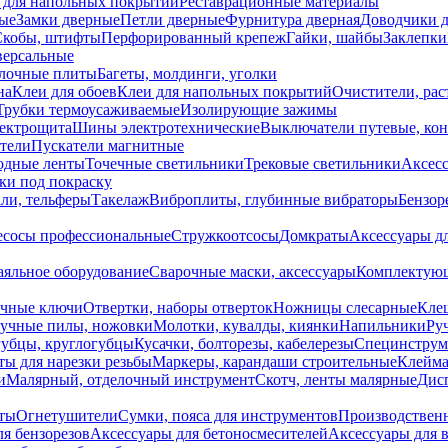
 для напольных покрытий
Реставрационные материалы
ые
Замки дверные
Петли дверные
Фурнитура дверная
Доводчики 
Скобы, штифты
Перфорированный крепеж
Гайки, шайбы
Заклепки
ерсальные
лочные плиты
Багеты, молдинги, уголки
на
Клеи для обоев
Клеи для напольных покрытий
Очистители, рас
Трубки термоусаживаемые
Изолирующие зажимы
лектрощита
Шины электротехнические
Выключатели путевые, ко
атели
Пускатели магнитные
одные ленты
Точечные светильники
Трековые светильники
Аксесс
и под покраску
ли, тельферы
Такелаж
Виброплиты, глубинные вибраторы
Бензор
сосы профессиональные
Стружкоотсосы
Домкраты
Аксессуары д
аяльное оборудование
Сварочные маски, аксессуары
Комплектующ
ечные ключи
Отвертки, наборы отверток
Ножницы слесарные
Кле
учные пилы, ножовки
Молотки, кувалды, киянки
Напильники
Ру
убцы, круглогубцы
Кусачки, болторезы, кабелерезы
Специнструм
ы для нарезки резьбы
Маркеры, карандаши строительные
Клейма
и
Малярный, отделочный инструмент
Скотч, ленты малярные
Дисп
иты
Огнетушители
Сумки, пояса для инструментов
Производствен
я бензорезов
Аксессуары для бетоносмесителей
Аксессуары для 