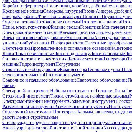
для укладки плитки
Системы выравнивания плитки
Аксессуары
Коробки и фурнитура
Наличники, коробки, доборы
Ручки дверн
Крепежные изделия
Саморезы, шурупы
Гвозди
Анкеры, дюбели
анкеры
Карабины
Фиксаторы арматуры
Шплинты
Пружины унив
Отделка потолка
Потолочные системы
Потолочные панели
Пото
Пены, клеи, герметики
Жидкие гвозди
Герметики
Монтажная пе
Электромонтажные изделия
Клеммы
Средства диэлектрические
Электрощитовое оборудование
Электрощиты
Аксессуары для э
управления
Рубильники
Предохранители
Частотные преобразов
Светотехника
Промышленное и сигнальное освещение
Светоди
Люки
Люки ревизионные
Люки под плитку
Люки напольные
Люк
Силовая и строительная техника
Бетоносмесители
Генераторы
Та
машины
Гидроинструмент
Погрузчики
Строительное оборудование
Компрессоры
Тепловые пушки
Пыле
электроинструмента
Пневмоинструмент
Сварочное и паяльное оборудование
Сварочное оборудование
П
пайки
Слесарный инструмент
Наборы инструментов
Головки, биты
Га
Столярный инструмент
Тиски, струбцины, гейферные зажимы
Р
Электромонтажный инструмент
Обжимной инструмент
Плоског
Разметочный инструмент
Разметочные инструменты
Инструмент
Отделочный инструмент
Плиткорезы
Кельмы, шпатели, гладилк
работ
Пленки строительные
Спецодежда и средства защиты
Средства индивидуальной защ
Аксессуары для силовой и строительной техники
Аксессуары дл