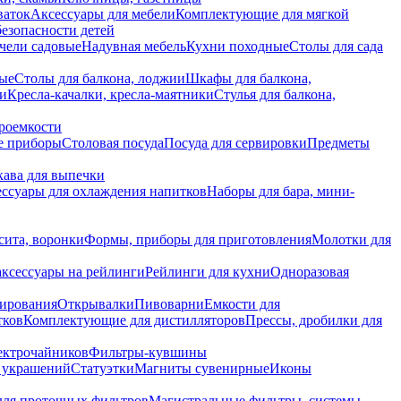
ваток
Аксессуары для мебели
Комплектующие для мягкой
безопасности детей
чели садовые
Надувная мебель
Кухни походные
Столы для сада
вые
Столы для балкона, лоджии
Шкафы для балкона,
ии
Кресла-качалки, кресла-маятники
Стулья для балкона,
роемкости
е приборы
Столовая посуда
Посуда для сервировки
Предметы
укава для выпечки
ссуары для охлаждения напитков
Наборы для бара, мини-
сита, воронки
Формы, приборы для приготовления
Молотки для
аксессуары на рейлинги
Рейлинги для кухни
Одноразовая
вирования
Открывалки
Пивоварни
Емкости для
тков
Комплектующие для дистилляторов
Прессы, дробилки для
лектрочайников
Фильтры-кувшины
я украшений
Статуэтки
Магниты сувенирные
Иконы
ля проточных фильтров
Магистральные фильтры, системы