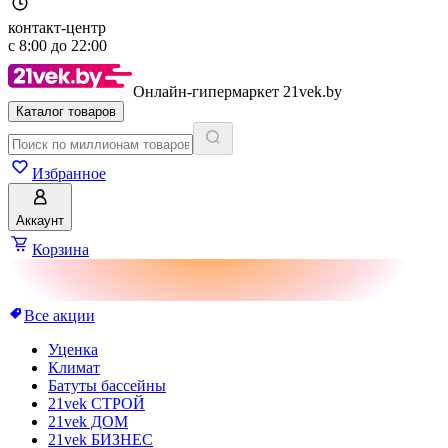
контакт-центр
с
8:00
до
22:00
Онлайн-гипермаркет 21vek.by
Каталог товаров
Избранное
Аккаунт
Корзина
Все акции
Уценка
Климат
Батуты бассейны
21vek СТРОЙ
21vek ДОМ
21vek БИЗНЕС