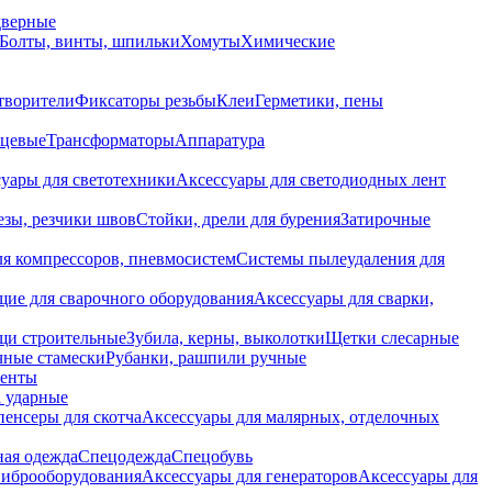
дверные
Болты, винты, шпильки
Хомуты
Химические
творители
Фиксаторы резьбы
Клеи
Герметики, пены
нцевые
Трансформаторы
Аппаратура
уары для светотехники
Аксессуары для светодиодных лент
езы, резчики швов
Стойки, дрели для бурения
Затирочные
ля компрессоров, пневмосистем
Системы пылеудаления для
ие для сварочного оборудования
Аксессуары для сварки,
щи строительные
Зубила, керны, выколотки
Щетки слесарные
чные стамески
Рубанки, рашпили ручные
енты
 ударные
енсеры для скотча
Аксессуары для малярных, отделочных
ная одежда
Спецодежда
Спецобувь
виброоборудования
Аксессуары для генераторов
Аксессуары для