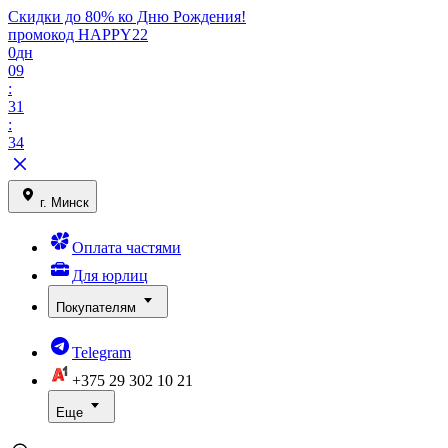
Скидки до 80% ко Дню Рождения!
промокод HAPPY22
0
дн
09
:
31
:
34
г. Минск
Оплата частями
Для юрлиц
Покупателям
Telegram
+375 29
302 10 21
Еще