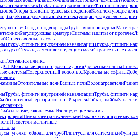
ем сантехнических
Трубы полипропиленовые
Фитинги полипроп
ддонов
Опоры для ванн, душевых поддонов
Комплектующие для 
ов, биде
Бачки для унитазов
Комплектующие для душевых гарнит
есушители
Отвод и подвод воды
Трубы водопроводные
Магистрал
антехники
Регулирующая арматура
Системы защиты от протечек
Л
ций
Опрессовочные насосы
ны
Трубы, фитинги внутренней канализации
Трубы, фитинги на
катурки
Стяжки, самонивелирующие смеси
Строительные смеси,
ки
Тротуарная плитка
ЛДСП
Мебельные щиты
Террасные доски
Древесные плиты
Пилом
ные системы
Поверхностный водоотвод
Кровельные софиты
Добо
тиляция
-камины
Отопительные печи
Банные печи
Водонагреватели
Радиат
ны
Трубы, фитинги внутренней канализации
Трубы, фитинги на
Скобы, штифты
Перфорированный крепеж
Гайки, шайбы
Заклепки
ерсальные
Трубки термоусаживаемые
Изолирующие зажимы
лектрощита
Шины электротехнические
Выключатели путевые, ко
атели
Пускатели магнитные
ки воды
усы, уголки, обводы для труб
Плинтусы для сантехники
Фуги дл