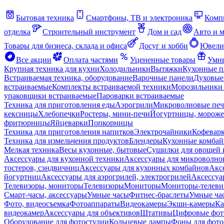
Бытовая техника
Смартфоны, ТВ и электроника
Комп
отделка
Строительный инструмент
Дом и сад
Авто и 
Товары для бизнеса, склада и офиса
Досуг и хобби
Ювели
Все акции
Оплата частями
Уцененные товары
Умны
Крупная техника для кухни
Холодильники
Вытяжки
Кухонные 
Встраиваемая техника, оборудование
Варочные панели
Духовые
встраиваемые
Комплекты встраиваемой техники
Морозильники 
упаковщики встраиваемые
Пароварки встраиваемые
Техника для приготовления еды
Аэрогрили
Микроволновые пе
кексницы
Хлебопечки
Ростеры, мини-печи
Йогуртницы, морож
фритюрницы
Яйцеварки
Попкорницы
Техника для приготовления напитков
Электрочайники
Кофевар
Техника для измельчения продуктов
Блендеры
Кухонные комбай
Мелкая техника
Весы кухонные, бытовые
Сушилки для овощей 
Аксессуары для кухонной техники
Аксессуары для микроволно
тостеров, сэндвичниц
Аксессуары для кухонных комбайнов
Акс
йогуртниц
Аксессуары для аэрогрилей, электрогрилей
Аксессуа
Телевизоры, мониторы
Телевизоры
Мониторы
Мониторы-телеви
Смарт-часы, аксессуары
Умные часы
Фитнес-браслеты
Умные ча
Фото, видеосъемка
Фотоаппараты
Видеокамеры
Экшн-камеры
Ка
видеокамер
Аксессуары для объективов
Штативы
Цифровые фот
Оборудование для фотостудии
Кольцевые лампы
Фоны для фото