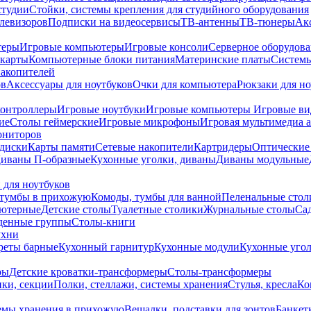
студии
Стойки, системы крепления для студийного оборудования
елевизоров
Подписки на видеосервисы
ТВ-антенны
ТВ-тюнеры
Ак
теры
Игровые компьютеры
Игровые консоли
Серверное оборудов
карты
Компьютерные блоки питания
Материнские платы
Системы
накопителей
ов
Аксессуары для ноутбуков
Очки для компьютера
Рюкзаки для но
контроллеры
Игровые ноутбуки
Игровые компьютеры
Игровые ви
ие
Столы геймерские
Игровые микрофоны
Игровая мультимедиа 
ониторов
диски
Карты памяти
Сетевые накопители
Картридеры
Оптические
иваны П-образные
Кухонные уголки, диваны
Диваны модульные
 для ноутбуков
тумбы в прихожую
Комоды, тумбы для ванной
Пеленальные стол
ьютерные
Детские столы
Туалетные столики
Журнальные столы
Са
денные группы
Столы-книги
ухни
уреты барные
Кухонный гарнитур
Кухонные модули
Кухонные угол
ры
Детские кроватки-трансформеры
Столы-трансформеры
ки, секции
Полки, стеллажи, системы хранения
Стулья, кресла
Ко
емы хранения в прихожую
Вешалки, подставки для зонтов
Банкет