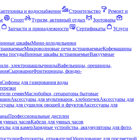
антехника и водоснабжение
Строительство
Ремонт и
ье
Спорт
Туризм, активный отдых
Зоотовары
я
Запчасти и принадлежности
Сертификаты
Услуги
Винные шкафы
Мини-холодильники
траиваемые
Микроволновые печи встраиваемые
Кофемашины
ева посуды
Винные шкафы встраиваемые
Вакуумные
рили, электрошашлычницы
Вафельницы, орешницы,
ания
Сыроварни
Фритюрницы, фондю-
а
Сифоны для газирования воды
терезки
тели семян
Маслобойки, сепараторы бытовые
машин
Аксессуары для мультиварок, хлебопечек
Аксессуары для
ссуары для сушилок овощей и фруктов
Аксессуары для
раны
Профессиональные дисплеи
я умных часов
Кабели для умных часов
ехлы для камер
Зарядные устройства, аккумуляторы для фото,
тостудии
Фотозонты, отражатели
Оборудование для предметной