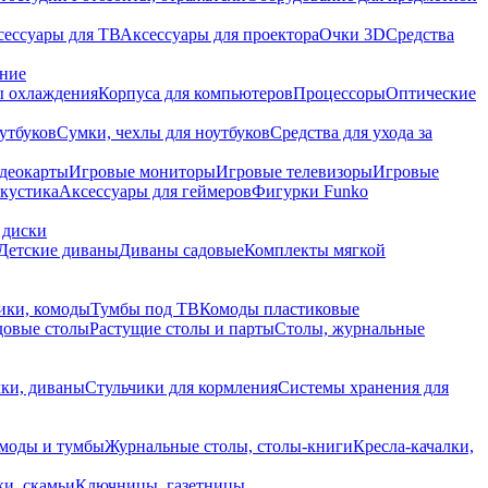
сессуары для ТВ
Аксессуары для проектора
Очки 3D
Средства
ание
 охлаждения
Корпуса для компьютеров
Процессоры
Оптические
утбуков
Сумки, чехлы для ноутбуков
Средства для ухода за
деокарты
Игровые мониторы
Игровые телевизоры
Игровые
акустика
Аксессуары для геймеров
Фигурки Funko
 диски
Детские диваны
Диваны садовые
Комплекты мягкой
ики, комоды
Тумбы под ТВ
Комоды пластиковые
довые столы
Растущие столы и парты
Столы, журнальные
ки, диваны
Стульчики для кормления
Системы хранения для
моды и тумбы
Журнальные столы, столы-книги
Кресла-качалки,
ки, скамьи
Ключницы, газетницы