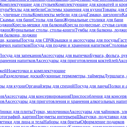
Комплектующие для стульев
Комплектующие для кроватей и кро
итура
Чехлы для мебели
Системы хранения для кухни
Товары для 
, уличные столы
Комплекты мебели для сада
Гамаки, шезлонги
Ка
Скамьи для бани
Столы для бани
Журнальные столики для бани
лоджии
Кресла-мешки для балкона
Кресла подвесные, стулья садо
оджии
Журнальные столы, столы-книги
Тумбы для балкона, лодж
я балкона, лоджии
ши, казаны
Посуда для СВЧ
Крышки и аксессуары для посуды
Гаст
орячих напитков
Посуда для подачи и хранения напитков
Столовы
Посуда для запекания
Аксессуары для выпечки
Бумага, фольга, р
хранения напитков
Аксессуары для приготовления коктейлей
Аксе
ожей
Ножеточки и комплектующие
ки
Разделочные доски
Кухонные термометры, таймеры
Дуршлаги, 
ры для кухни
Органайзеры для специй
Посуда для ланча
Полки и 
ия
Аксессуары для консервирования
Приспособления для консер
ков
Аксессуары для приготовления и хранения алкогольных напи
йники для плиты
Турки, молочники
Аксессуары для чайников, э
отографий, картин
Предметы интерьера
Шкатулки, подставки дл
етики для лица и тела
Наборы для бритья
Оформление подарков
льтры для воды
Фильтры-кувшины
Картриджи, комплектующие д