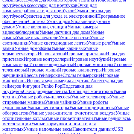
ноутбуков
Аксессуары для ноутбуков
Очки для
компьютера
Рюкзаки для ноутбуков
Сумки, чехлы для
ноутбуков
Средства для ухода за электроникой
Программное
обеспечение
Система Умный дом
Управление умным
домом
Умные колонки, станции
Умные камеры
видеонаблюдения
Умные датчики для дома
Умные
лампы
Умные выключатели
Умные розетки
Умные
светильники
Умные светодиодные ленты
Умные реле
Умные
замки
Умные домофоны
Умные карнизы
Умные
терморегуляторы
Игровая зона
Игровые приставки
Игры для
приставок
Игровые контроллеры
Игровые ноутбуки
Игровые
компьютеры
Игровые видеокарты
Игровые мониторы
Игровые
телевизоры
Игровые мыши
Игровые клавиатуры
Игровые
наушники
Кресла геймерские
Столы геймерские
Игровые
микрофоны
Игровая мультимедиа акустика
Аксессуары для
геймеров
Фигурки Funko Pop
Подставки для
ноутбуков
Светодиодные ленты
Лампы для мониторов
Умная
техника
Умные роботы-пылесосы
Умные телевизоры
Умные
стиральные машины
Умные чайники
Умные роботы
кулинарные
Умные вентиляторы
Умные кондиционеры
Умные
обогреватели
Умные увлажнители, очистители воздуха
Умные
отопительные котлы
Умные проветриватели
Умные радиочасы,
метеостанции
Умные кормушки и поилки для
животных
Умные напольные весы
Накопители данных
USB