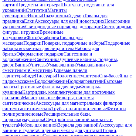
картин
Предметы интерьера
Шкатулки, подставки для
украшений
Статуэтки
Магниты
сувенирные
Иконы
Праздничный декор
Товары для
праздника
Елки
Аксессуары для елей новогодних
Новогодние
украшения
Светодиодные гирлянды, декорации
Светодиодные
фигуры, игрушки
Временные
татуировки
Фотобутафория
Товары для
маскарада
Подарки
Подарки, подарочные наборы
Подарочные
наборы косметики для лица и тела
Наборы для
бритья
Оформление подарков
Сантехника и
водоснабжение
Сантехника
Душевые кабины, поддоны,
двери
Ванны
Унитазы
Умывальники
Умывальники со
смесителями
Смесители
Душевые панели,
гарнитуры
Биде
Писсуары
Полотенцесушители
Спа-бассейны с
гидромассажем
Водоснабжение
Водонагреватели
Бытовые
насосы
Проточные фильтры для воды
Фильтры-
кувшины
Картриджи, комплектующие для проточных
фильтров
Магистральные фильтры, системы
сантехнические
Аксессуары для магистральных фильтров,
систем сантехнических
Трубы полипропиленовые
Фитинги
полипропиленовые
Расширительные баки,
гидроаккумуляторы
Обустройство ванной комнаты и
туалета
Мебель для ванной
Зеркала для ванной
Аксессуары для
ванной и туалета
Сиденья и чехлы для унитаза
Шторки,
карнизы для ванны
Стеклянные, пластиковые шторки для