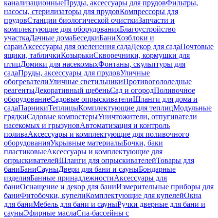
канализационные
Пруды, аксессуары для прудов
Фильтры,
насосы, стерилизаторы для прудов
Компрессоры для
прудов
Станции биологической очистки
Запчасти и
комплектующие для оборудования
Благоустройство
участка
Дачные дома
Беседки
Бани
Хозблоки и
сараи
Аксессуары для озеленения сада
Декор для сада
Почтовые
ящики, таблички
Козырьки
Скворечники, кормушки для
птиц
Домики для насекомых
Фонтаны, скульптуры для
сада
Пруды, аксессуары для прудов
Уличные
обогреватели
Уличные светильники
Противогололедные
реагенты
Декоративный щебень
Сад и огород
Поливочное
оборудование
Садовые опрыскиватели
Шланги для дома и
сада
Парники
Теплицы
Комплектующие для теплиц
Модульные
грядки
Садовые компостеры
Уничтожители, отпугиватели
насекомых и грызунов
Автоматизация и контроль
полива
Аксессуары и комплектующие для поливочного
оборудования
Укрывные материалы
Бочки, баки
пластиковые
Аксессуары и комплектующие для
опрыскивателей
Шланги для опрыскивателей
Товары для
бани
Бани
Сауны
Двери для бани и сауны
Бондарные
изделия
Банные принадлежности
Аксессуары для
бани
Оснащение и декор для бани
Измерительные приборы для
бани
Фитобочки, купели
Комплектующие для купелей
Окна
для бани
Мебель для бани и сауны
Ручки дверные для бани и
сауны
Эфирные масла
Спа-бассейны с