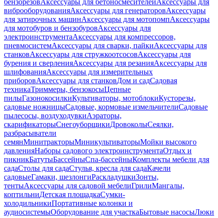
бензорезов
Аксессуары для бетоносмесителей
Аксессуары для
виброоборудования
Аксессуары для генераторов
Аксессуары
для затирочных машин
Аксессуары для мотопомп
Аксессуары
для мотобуров и бензобуров
Аксессуары для
электроинструмента
Аксессуары для компрессоров,
пневмосистем
Аксессуары для сварки, пайки
Аксессуары для
станков
Аксессуары для стружкоотсосов
Аксессуары для
бурения и сверления
Аксессуары для резания
Аксессуары для
шлифования
Аксессуары для измерительных
приборов
Аксессуары для станков
Дом и сад
Садовая
техника
Триммеры, бензокосы
Цепные
пилы
Газонокосилки
Культиваторы, мотоблоки
Кусторезы,
садовые ножницы
Садовые, кормовые измельчители
Садовые
пылесосы, воздуходувки
Аэраторы,
скарификаторы
Снегоуборщики
Дровоколы
Сеялки,
разбрасыватели
семян
Минитракторы
Миникультиваторы
Мойки высокого
давления
Наборы садового электроинструмента
Отдых и
пикник
Батуты
Бассейны
Спа-бассейны
Комплекты мебели для
сада
Столы для сада
Стулья, кресла для сада
Качели
садовые
Гамаки, шезлонги
Раскладушки
Зонты,
тенты
Аксессуары для садовой мебели
Грили
Мангалы,
коптильни
Детская площадка
Сумки-
холодильники
Портативные колонки и
аудиосистемы
Оборудование для участка
Бытовые насосы
Люки