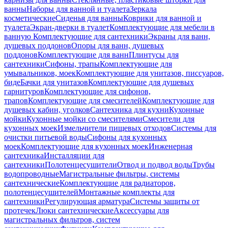
ванны
Наборы для ванной и туалета
Зеркала
косметические
Сиденья для ванны
Коврики для ванной и
туалета
Экран-дверки в туалет
Комплектующие для мебели в
ванную
Комплектующие для сантехники
Экраны для ванн,
душевых поддонов
Опоры для ванн, душевых
поддонов
Комплектующие для ванн
Плинтусы для
сантехники
Сифоны, трапы
Комплектующие для
умывальников, моек
Комплектующие для унитазов, писсуаров,
биде
Бачки для унитазов
Комплектующие для душевых
гарнитуров
Комплектующие для сифонов,
трапов
Комплектующие для смесителей
Комплектующие для
душевых кабин, уголков
Сантехника для кухни
Кухонные
мойки
Кухонные мойки со смесителями
Смесители для
кухонных моек
Измельчители пищевых отходов
Системы для
очистки питьевой воды
Сифоны для кухонных
моек
Комплектующие для кухонных моек
Инженерная
сантехника
Инсталляции для
сантехники
Полотенцесушители
Отвод и подвод воды
Трубы
водопроводные
Магистральные фильтры, системы
сантехнические
Комплектующие для радиаторов,
полотенцесушителей
Монтажные комплекты для
сантехники
Регулирующая арматура
Системы защиты от
протечек
Люки сантехнические
Аксессуары для
магистральных фильтров, систем