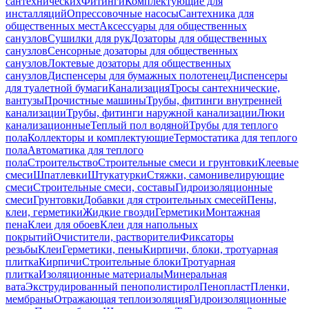
сантехнических
Фитинги
Комплектующие для
инсталляций
Опрессовочные насосы
Сантехника для
общественных мест
Аксессуары для общественных
санузлов
Сушилки для рук
Дозаторы для общественных
санузлов
Сенсорные дозаторы для общественных
санузлов
Локтевые дозаторы для общественных
санузлов
Диспенсеры для бумажных полотенец
Диспенсеры
для туалетной бумаги
Канализация
Тросы сантехнические,
вантузы
Прочистные машины
Трубы, фитинги внутренней
канализации
Трубы, фитинги наружной канализации
Люки
канализационные
Теплый пол водяной
Трубы для теплого
пола
Коллекторы и комплектующие
Термостатика для теплого
пола
Автоматика для теплого
пола
Строительство
Строительные смеси и грунтовки
Клеевые
смеси
Шпатлевки
Штукатурки
Стяжки, самонивелирующие
смеси
Строительные смеси, составы
Гидроизоляционные
смеси
Грунтовки
Добавки для строительных смесей
Пены,
клеи, герметики
Жидкие гвозди
Герметики
Монтажная
пена
Клеи для обоев
Клеи для напольных
покрытий
Очистители, растворители
Фиксаторы
резьбы
Клеи
Герметики, пены
Кирпичи, блоки, тротуарная
плитка
Кирпичи
Строительные блоки
Тротуарная
плитка
Изоляционные материалы
Минеральная
вата
Экструдированный пенополистирол
Пенопласт
Пленки,
мембраны
Отражающая теплоизоляция
Гидроизоляционные