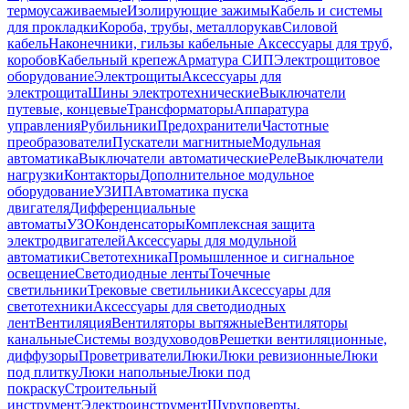
термоусаживаемые
Изолирующие зажимы
Кабель и системы
для прокладки
Короба, трубы, металлорукав
Силовой
кабель
Наконечники, гильзы кабельные
Аксессуары для труб,
коробов
Кабельный крепеж
Арматура СИП
Электрощитовое
оборудование
Электрощиты
Аксессуары для
электрощита
Шины электротехнические
Выключатели
путевые, концевые
Трансформаторы
Аппаратура
управления
Рубильники
Предохранители
Частотные
преобразователи
Пускатели магнитные
Модульная
автоматика
Выключатели автоматические
Реле
Выключатели
нагрузки
Контакторы
Дополнительное модульное
оборудование
УЗИП
Автоматика пуска
двигателя
Дифференциальные
автоматы
УЗО
Конденсаторы
Комплексная защита
электродвигателей
Аксессуары для модульной
автоматики
Светотехника
Промышленное и сигнальное
освещение
Светодиодные ленты
Точечные
светильники
Трековые светильники
Аксессуары для
светотехники
Аксессуары для светодиодных
лент
Вентиляция
Вентиляторы вытяжные
Вентиляторы
канальные
Системы воздуховодов
Решетки вентиляционные,
диффузоры
Проветриватели
Люки
Люки ревизионные
Люки
под плитку
Люки напольные
Люки под
покраску
Строительный
инструмент
Электроинструмент
Шуруповерты,