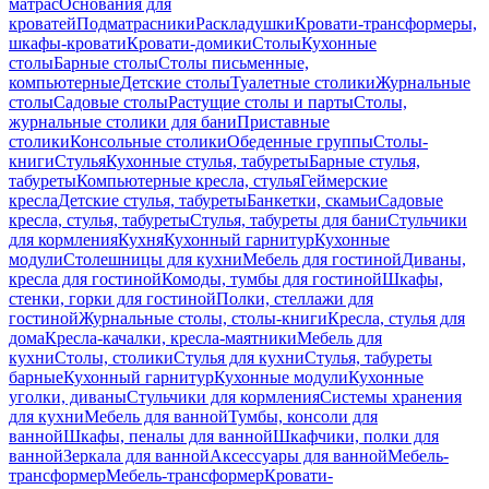
матрас
Основания для
кроватей
Подматрасники
Раскладушки
Кровати-трансформеры,
шкафы-кровати
Кровати-домики
Столы
Кухонные
столы
Барные столы
Столы письменные,
компьютерные
Детские столы
Туалетные столики
Журнальные
столы
Садовые столы
Растущие столы и парты
Столы,
журнальные столики для бани
Приставные
столики
Консольные столики
Обеденные группы
Столы-
книги
Стулья
Кухонные стулья, табуреты
Барные стулья,
табуреты
Компьютерные кресла, стулья
Геймерские
кресла
Детские стулья, табуреты
Банкетки, скамьи
Садовые
кресла, стулья, табуреты
Стулья, табуреты для бани
Стульчики
для кормления
Кухня
Кухонный гарнитур
Кухонные
модули
Столешницы для кухни
Мебель для гостиной
Диваны,
кресла для гостиной
Комоды, тумбы для гостиной
Шкафы,
стенки, горки для гостиной
Полки, стеллажи для
гостиной
Журнальные столы, столы-книги
Кресла, стулья для
дома
Кресла-качалки, кресла-маятники
Мебель для
кухни
Столы, столики
Стулья для кухни
Стулья, табуреты
барные
Кухонный гарнитур
Кухонные модули
Кухонные
уголки, диваны
Стульчики для кормления
Системы хранения
для кухни
Мебель для ванной
Тумбы, консоли для
ванной
Шкафы, пеналы для ванной
Шкафчики, полки для
ванной
Зеркала для ванной
Аксессуары для ванной
Мебель-
трансформер
Мебель-трансформер
Кровати-