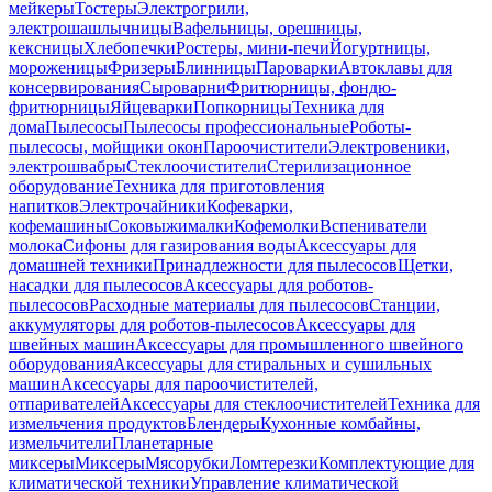
мейкеры
Тостеры
Электрогрили,
электрошашлычницы
Вафельницы, орешницы,
кексницы
Хлебопечки
Ростеры, мини-печи
Йогуртницы,
мороженицы
Фризеры
Блинницы
Пароварки
Автоклавы для
консервирования
Сыроварни
Фритюрницы, фондю-
фритюрницы
Яйцеварки
Попкорницы
Техника для
дома
Пылесосы
Пылесосы профессиональные
Роботы-
пылесосы, мойщики окон
Пароочистители
Электровеники,
электрошвабры
Стеклоочистители
Стерилизационное
оборудование
Техника для приготовления
напитков
Электрочайники
Кофеварки,
кофемашины
Соковыжималки
Кофемолки
Вспениватели
молока
Сифоны для газирования воды
Аксессуары для
домашней техники
Принадлежности для пылесосов
Щетки,
насадки для пылесосов
Аксессуары для роботов-
пылесосов
Расходные материалы для пылесосов
Станции,
аккумуляторы для роботов-пылесосов
Аксессуары для
швейных машин
Аксессуары для промышленного швейного
оборудования
Аксессуары для стиральных и сушильных
машин
Аксессуары для пароочистителей,
отпаривателей
Аксессуары для стеклоочистителей
Техника для
измельчения продуктов
Блендеры
Кухонные комбайны,
измельчители
Планетарные
миксеры
Миксеры
Мясорубки
Ломтерезки
Комплектующие для
климатической техники
Управление климатической