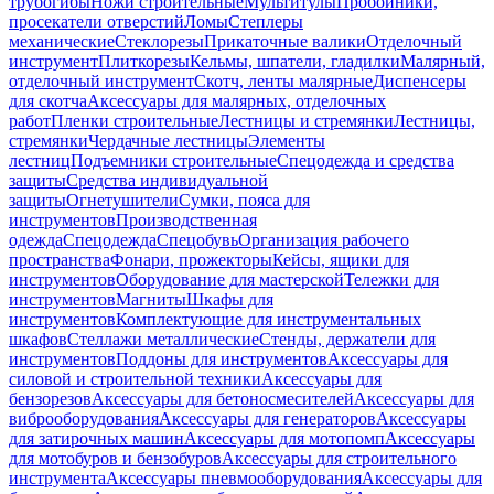
трубогибы
Ножи строительные
Мультитулы
Пробойники,
просекатели отверстий
Ломы
Степлеры
механические
Стеклорезы
Прикаточные валики
Отделочный
инструмент
Плиткорезы
Кельмы, шпатели, гладилки
Малярный,
отделочный инструмент
Скотч, ленты малярные
Диспенсеры
для скотча
Аксессуары для малярных, отделочных
работ
Пленки строительные
Лестницы и стремянки
Лестницы,
стремянки
Чердачные лестницы
Элементы
лестниц
Подъемники строительные
Спецодежда и средства
защиты
Средства индивидуальной
защиты
Огнетушители
Сумки, пояса для
инструментов
Производственная
одежда
Спецодежда
Спецобувь
Организация рабочего
пространства
Фонари, прожекторы
Кейсы, ящики для
инструментов
Оборудование для мастерской
Тележки для
инструментов
Магниты
Шкафы для
инструментов
Комплектующие для инструментальных
шкафов
Стеллажи металлические
Стенды, держатели для
инструментов
Поддоны для инструментов
Аксессуары для
силовой и строительной техники
Аксессуары для
бензорезов
Аксессуары для бетоносмесителей
Аксессуары для
виброоборудования
Аксессуары для генераторов
Аксессуары
для затирочных машин
Аксессуары для мотопомп
Аксессуары
для мотобуров и бензобуров
Аксессуары для строительного
инструмента
Аксессуары пневмооборудования
Аксессуары для