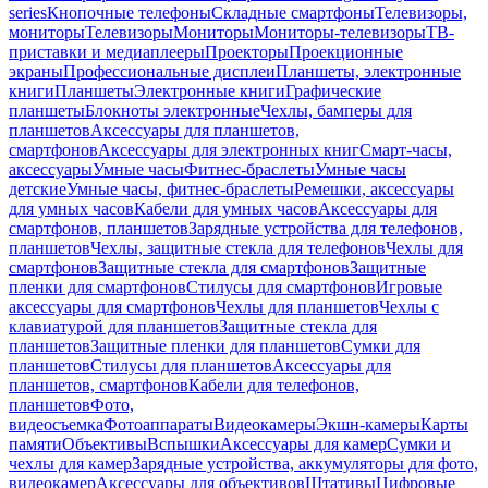
series
Кнопочные телефоны
Складные смартфоны
Телевизоры,
мониторы
Телевизоры
Мониторы
Мониторы-телевизоры
ТВ-
приставки и медиаплееры
Проекторы
Проекционные
экраны
Профессиональные дисплеи
Планшеты, электронные
книги
Планшеты
Электронные книги
Графические
планшеты
Блокноты электронные
Чехлы, бамперы для
планшетов
Аксессуары для планшетов,
смартфонов
Аксессуары для электронных книг
Смарт-часы,
аксессуары
Умные часы
Фитнес-браслеты
Умные часы
детские
Умные часы, фитнес-браслеты
Ремешки, аксессуары
для умных часов
Кабели для умных часов
Аксессуары для
смартфонов, планшетов
Зарядные устройства для телефонов,
планшетов
Чехлы, защитные стекла для телефонов
Чехлы для
смартфонов
Защитные стекла для смартфонов
Защитные
пленки для смартфонов
Стилусы для смартфонов
Игровые
аксессуары для смартфонов
Чехлы для планшетов
Чехлы с
клавиатурой для планшетов
Защитные стекла для
планшетов
Защитные пленки для планшетов
Сумки для
планшетов
Стилусы для планшетов
Аксессуары для
планшетов, смартфонов
Кабели для телефонов,
планшетов
Фото,
видеосъемка
Фотоаппараты
Видеокамеры
Экшн-камеры
Карты
памяти
Объективы
Вспышки
Аксессуары для камер
Сумки и
чехлы для камер
Зарядные устройства, аккумуляторы для фото,
видеокамер
Аксессуары для объективов
Штативы
Цифровые