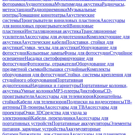
фоторамки
Аудиотехника
Мультимедиа акустика
Радиочасы,
метеостанции
Радиоприемники
Музыкальные
центры
Домашние кинотеатры
Акустические
системы
Проигрыватели виниловых пластинок
Аксессуары
для виниловых проигрывателей
Виниловые
пластинки
Инсталляционная акустика
Трансляционные
усилители
Аксессуары для аудиотехники
Комплектующие для
акустики
Акустические кабели
Подставки, стойки для
акустики
Сумки, чехлы для акустики
Оборудование для
фотостудии
Кольцевые лампы
Фоны для фотостудии
Студийное
освещение
Насадки светоформирующие для
фотостудии
Фотозонты, отражатели
Оборудование для
предметной съемки
Вспышки студийные
Комплекты
оборудования для фотостудии
Стойки, системы крепления для
студийного оборудования
Портативная
аудиотехника
Наушники и гарнитуры
Портативные колонки,
акустика
Умные колонки
MP3-плееры
Диктофоны
CD-
проигрыватели
Аксессуары для телевизоров
Кронштейны,
стойки
Кабели для телевизоров
Подписки на видеосервисы
ТВ-
антенны
ТВ-тюнеры
Аксессуары для ТВ
Аксессуары для
проектора
Очки 3D
Средства для ухода за
электроникой
Кабели, переходники
Аксессуары для
портативных устройств
Портативные аккумуляторы
Элементы
питания, зарядные устройства
Аккумуляторные
батареи
Держатели, док-станции
Аксессуары для планшетов,