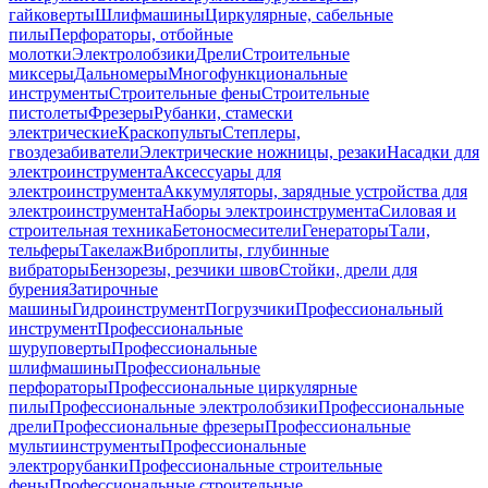
гайковерты
Шлифмашины
Циркулярные, сабельные
пилы
Перфораторы, отбойные
молотки
Электролобзики
Дрели
Строительные
миксеры
Дальномеры
Многофункциональные
инструменты
Строительные фены
Строительные
пистолеты
Фрезеры
Рубанки, стамески
электрические
Краскопульты
Степлеры,
гвоздезабиватели
Электрические ножницы, резаки
Насадки для
электроинструмента
Аксессуары для
электроинструмента
Аккумуляторы, зарядные устройства для
электроинструмента
Наборы электроинструмента
Силовая и
строительная техника
Бетоносмесители
Генераторы
Тали,
тельферы
Такелаж
Виброплиты, глубинные
вибраторы
Бензорезы, резчики швов
Стойки, дрели для
бурения
Затирочные
машины
Гидроинструмент
Погрузчики
Профессиональный
инструмент
Профессиональные
шуруповерты
Профессиональные
шлифмашины
Профессиональные
перфораторы
Профессиональные циркулярные
пилы
Профессиональные электролобзики
Профессиональные
дрели
Профессиональные фрезеры
Профессиональные
мультиинструменты
Профессиональные
электрорубанки
Профессиональные строительные
фены
Профессиональные строительные