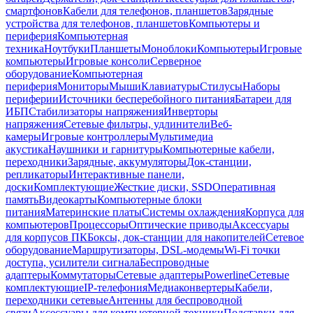
смартфонов
Кабели для телефонов, планшетов
Зарядные
устройства для телефонов, планшетов
Компьютеры и
периферия
Компьютерная
техника
Ноутбуки
Планшеты
Моноблоки
Компьютеры
Игровые
компьютеры
Игровые консоли
Серверное
оборудование
Компьютерная
периферия
Мониторы
Мыши
Клавиатуры
Стилусы
Наборы
периферии
Источники бесперебойного питания
Батареи для
ИБП
Стабилизаторы напряжения
Инверторы
напряжения
Сетевые фильтры, удлинители
Веб-
камеры
Игровые контроллеры
Мультимедиа
акустика
Наушники и гарнитуры
Компьютерные кабели,
переходники
Зарядные, аккумуляторы
Док-станции,
репликаторы
Интерактивные панели,
доски
Комплектующие
Жесткие диски, SSD
Оперативная
память
Видеокарты
Компьютерные блоки
питания
Материнские платы
Системы охлаждения
Корпуса для
компьютеров
Процессоры
Оптические приводы
Аксессуары
для корпусов ПК
Боксы, док-станции для накопителей
Сетевое
оборудование
Маршрутизаторы, DSL-модемы
Wi-Fi точки
доступа, усилители сигнала
Беспроводные
адаптеры
Коммутаторы
Сетевые адаптеры
Powerline
Сетевые
комплектующие
IP-телефония
Медиаконвертеры
Кабели,
переходники сетевые
Антенны для беспроводной
связи
Аксессуары для компьютерной техники
Подставки для