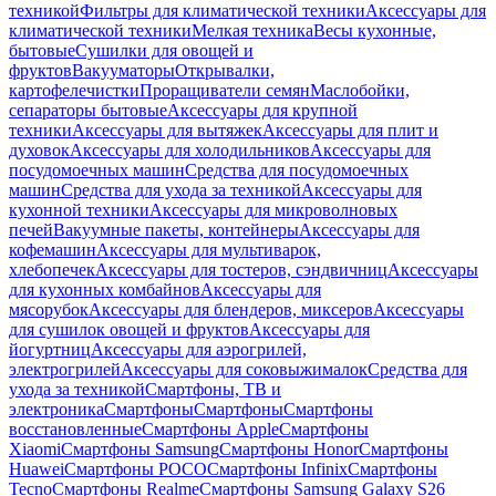
техникой
Фильтры для климатической техники
Аксессуары для
климатической техники
Мелкая техника
Весы кухонные,
бытовые
Сушилки для овощей и
фруктов
Вакууматоры
Открывалки,
картофелечистки
Проращиватели семян
Маслобойки,
сепараторы бытовые
Аксессуары для крупной
техники
Аксессуары для вытяжек
Аксессуары для плит и
духовок
Аксессуары для холодильников
Аксессуары для
посудомоечных машин
Средства для посудомоечных
машин
Средства для ухода за техникой
Аксессуары для
кухонной техники
Аксессуары для микроволновых
печей
Вакуумные пакеты, контейнеры
Аксессуары для
кофемашин
Аксессуары для мультиварок,
хлебопечек
Аксессуары для тостеров, сэндвичниц
Аксессуары
для кухонных комбайнов
Аксессуары для
мясорубок
Аксессуары для блендеров, миксеров
Аксессуары
для сушилок овощей и фруктов
Аксессуары для
йогуртниц
Аксессуары для аэрогрилей,
электрогрилей
Аксессуары для соковыжималок
Средства для
ухода за техникой
Смартфоны, ТВ и
электроника
Смартфоны
Смартфоны
Смартфоны
восстановленные
Смартфоны Apple
Смартфоны
Xiaomi
Смартфоны Samsung
Смартфоны Honor
Смартфоны
Huawei
Смартфоны POCO
Смартфоны Infinix
Смартфоны
Tecno
Смартфоны Realme
Смартфоны Samsung Galaxy S26