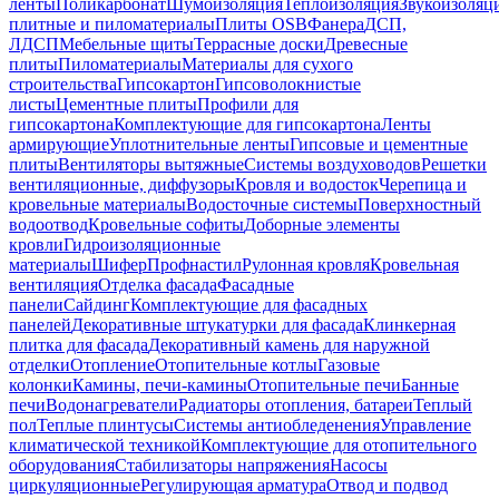
ленты
Поликарбонат
Шумоизоляция
Теплоизоляция
Звукоизоляц
плитные и пиломатериалы
Плиты OSB
Фанера
ДСП,
ЛДСП
Мебельные щиты
Террасные доски
Древесные
плиты
Пиломатериалы
Материалы для сухого
строительства
Гипсокартон
Гипсоволокнистые
листы
Цементные плиты
Профили для
гипсокартона
Комплектующие для гипсокартона
Ленты
армирующие
Уплотнительные ленты
Гипсовые и цементные
плиты
Вентиляторы вытяжные
Системы воздуховодов
Решетки
вентиляционные, диффузоры
Кровля и водосток
Черепица и
кровельные материалы
Водосточные системы
Поверхностный
водоотвод
Кровельные софиты
Доборные элементы
кровли
Гидроизоляционные
материалы
Шифер
Профнастил
Рулонная кровля
Кровельная
вентиляция
Отделка фасада
Фасадные
панели
Сайдинг
Комплектующие для фасадных
панелей
Декоративные штукатурки для фасада
Клинкерная
плитка для фасада
Декоративный камень для наружной
отделки
Отопление
Отопительные котлы
Газовые
колонки
Камины, печи-камины
Отопительные печи
Банные
печи
Водонагреватели
Радиаторы отопления, батареи
Теплый
пол
Теплые плинтусы
Системы антиобледенения
Управление
климатической техникой
Комплектующие для отопительного
оборудования
Стабилизаторы напряжения
Насосы
циркуляционные
Регулирующая арматура
Отвод и подвод