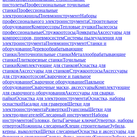
пистолеты
Профессиональные точильные
станки
Профессиональные
электроножницы
Пневмоинструмент
Наборы
профессионального электроинструмента
Строительное
оборудование
Компрессоры
Тепловые пушки
Пылесосы
профессиональные
Стружкоотсосы
Домкраты
Аксессуары для
компрессоров, пневмосистем
Системы пылеудаления для
электроинструмента
Пневмоинструмент
Станки и
оборудование
Деревообрабатывающие
станки
Ленточнопильные станки
Металлообрабатывающие
станки
Плиткорезные станки
Точильные
станки
Комплектующие для станков
Оснастка для
станков
Аксессуары для станков
Стружкоотсосы
Аксессуары
для стружкоотсосов
Сварочное и паяльное
оборудование
Сварочное оборудование
Паяльное
оборудование
Сварочные маски, аксессуары
Комплектующие
для сварочного оборудования
Аксессуары для сварки,
пайки
Оснастка для электроинструмента
Оснастка, наборы
оснастки
Насадки для граверов
Щетки для
электроинструмента
Развертки
Пуансоны
Щетки для
электродвигателей
Слесарный инструмент
Наборы
инструментов
Головки, биты
Гаечные ключи
Отвертки, наборы
отверток
Ножницы слесарные
Клещи строительные
Зубила,
керны, выколотки
Щетки слесарные
Оснастка и аксессуары для
бурения и сверления
Сверла, буры, зенкеры
Коронки
Зубила для