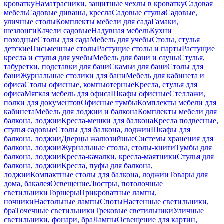
кроватку
Наматрасники, защитные чехлы в кроватку
Садовая
мебель
Садовые диваны, кресла
Садовые стулья
Садовые,
уличные столы
Комплекты мебели для сада
Гамаки,
шезлонги
Качели садовые
Надувная мебель
Кухни
походные
Столы для сада
Мебель для учебы
Столы, стулья
детские
Письменные столы
Растущие столы и парты
Растущие
кресла и стулья для учебы
Мебель для бани и сауны
Стулья,
табуретки, подставки для бани
Скамьи для бани
Столы для
бани
Журнальные столики для бани
Мебель для кабинета и
офиса
Столы офисные, компьютерные
Кресла, стулья для
офиса
Мягкая мебель для офиса
Шкафы офисные
Стеллажи,
полки для документов
Офисные тумбы
Комплекты мебели для
кабинета
Мебель для лоджии и балкона
Комплекты мебели для
балкона, лоджии
Кресла-мешки для балкона
Кресла подвесные,
стулья садовые
Столы для балкона, лоджии
Шкафы для
балкона, лоджии
Дверцы жалюзийные
Системы хранения для
балкона, лоджии
Журнальные столы, столы-книги
Тумбы для
балкона, лоджии
Кресла-качалки, кресла-маятники
Стулья для
балкона, лоджии
Кресла, пуфы для балкона,
лоджии
Компактные столы для балкона, лоджии
Товары для
дома, бакалея
Освещение
Люстры, потолочные
светильники
Торшеры
Прикроватные лампы,
ночники
Настольные лампы
Споты
Настенные светильники,
бра
Точечные светильники
Трековые светильники
Уличные
светильники, фонари, бра
Лампы
Освещение для картин,