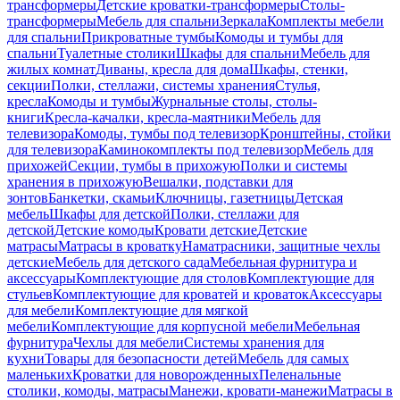
трансформеры
Детские кроватки-трансформеры
Столы-
трансформеры
Мебель для спальни
Зеркала
Комплекты мебели
для спальни
Прикроватные тумбы
Комоды и тумбы для
спальни
Туалетные столики
Шкафы для спальни
Мебель для
жилых комнат
Диваны, кресла для дома
Шкафы, стенки,
секции
Полки, стеллажи, системы хранения
Стулья,
кресла
Комоды и тумбы
Журнальные столы, столы-
книги
Кресла-качалки, кресла-маятники
Мебель для
телевизора
Комоды, тумбы под телевизор
Кронштейны, стойки
для телевизора
Каминокомплекты под телевизор
Мебель для
прихожей
Секции, тумбы в прихожую
Полки и системы
хранения в прихожую
Вешалки, подставки для
зонтов
Банкетки, скамьи
Ключницы, газетницы
Детская
мебель
Шкафы для детской
Полки, стеллажи для
детской
Детские комоды
Кровати детские
Детские
матрасы
Матрасы в кроватку
Наматрасники, защитные чехлы
детские
Мебель для детского сада
Мебельная фурнитура и
аксессуары
Комплектующие для столов
Комплектующие для
стульев
Комплектующие для кроватей и кроваток
Аксессуары
для мебели
Комплектующие для мягкой
мебели
Комплектующие для корпусной мебели
Мебельная
фурнитура
Чехлы для мебели
Системы хранения для
кухни
Товары для безопасности детей
Мебель для самых
маленьких
Кроватки для новорожденных
Пеленальные
столики, комоды, матрасы
Манежи, кровати-манежи
Матрасы в