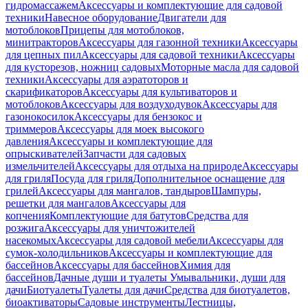
гидромассажем
Аксессуары и комплектующие для садовой
техники
Навесное оборудование
Двигатели для
мотоблоков
Прицепы для мотоблоков,
минитракторов
Аксессуары для газонной техники
Аксессуары
для цепных пил
Аксессуары для садовой техники
Аксессуары
для кусторезов, ножниц садовых
Моторные масла для садовой
техники
Аксессуары для аэратоторов и
скарификаторов
Аксессуары для культиваторов и
мотоблоков
Аксессуары для воздуходувок
Аксессуары для
газонокосилок
Аксессуары для бензокос и
триммеров
Аксессуары для моек высокого
давления
Аксессуары и комплектующие для
опрыскивателей
Запчасти для садовых
измельчителей
Аксессуары для отдыха на природе
Аксессуары
для гриля
Посуда для гриля
Дополнительное оснащение для
грилей
Аксессуары для мангалов, тандыров
Шампуры,
решетки для мангалов
Аксессуары для
копчения
Комплектующие для батутов
Средства для
розжига
Аксессуары для уничтожителей
насекомых
Аксессуары для садовой мебели
Аксессуары для
сумок-холодильников
Аксессуары и комплектующие для
бассейнов
Аксессуары для бассейнов
Химия для
бассейнов
Дачные души и туалеты
Умывальники, души для
дачи
Биотуалеты
Туалеты для дачи
Средства для биотуалетов,
биоактиваторы
Садовые инструменты
Лестницы,