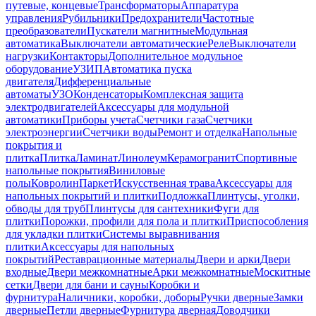
путевые, концевые
Трансформаторы
Аппаратура
управления
Рубильники
Предохранители
Частотные
преобразователи
Пускатели магнитные
Модульная
автоматика
Выключатели автоматические
Реле
Выключатели
нагрузки
Контакторы
Дополнительное модульное
оборудование
УЗИП
Автоматика пуска
двигателя
Дифференциальные
автоматы
УЗО
Конденсаторы
Комплексная защита
электродвигателей
Аксессуары для модульной
автоматики
Приборы учета
Счетчики газа
Счетчики
электроэнергии
Счетчики воды
Ремонт и отделка
Напольные
покрытия и
плитка
Плитка
Ламинат
Линолеум
Керамогранит
Спортивные
напольные покрытия
Виниловые
полы
Ковролин
Паркет
Искусственная трава
Аксессуары для
напольных покрытий и плитки
Подложка
Плинтусы, уголки,
обводы для труб
Плинтусы для сантехники
Фуги для
плитки
Порожки, профили для пола и плитки
Приспособления
для укладки плитки
Системы выравнивания
плитки
Аксессуары для напольных
покрытий
Реставрационные материалы
Двери и арки
Двери
входные
Двери межкомнатные
Арки межкомнатные
Москитные
сетки
Двери для бани и сауны
Коробки и
фурнитура
Наличники, коробки, доборы
Ручки дверные
Замки
дверные
Петли дверные
Фурнитура дверная
Доводчики