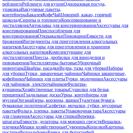
рейлинги
Рейлинги для кухни
Одноразовая посуда,
упаковка
Вакуумные пакеты,
контейнеры
Бакалея
Кофе
Чай
Цикорий, какао, горячий
шоколад
Сиропы и топпинги
Консервирование и
дистилляция
Автоклавы для консервирования
Аксессуары для
консервирования
Приспособления для
консервирования
Открывалки
Пивоварни
Емкости для
брожения
Ингредиенты для приготовления алкогольных
напитков
Аксессуары для приготовления и хранения
алкогольных напитков
Комплектующие для
дистилляторов
Прессы, дробилки для виноделия и
пивоварения
Дистилляторы бытовые
Уборочный
инвентарь
Швабры, насадки
Ведра, тазы для уборки
Наборы
для уборки
Турки, заварочные чайники
Чайники заварочные,
кофейники
Чайники для плиты
Турки, молочники
Аксессуары
для чайников, электрочайников
Фильтры-
кувшины
Хозяйственные товары
Сушилки для белья,
прищепки
Гладильные доски
Урны, контейнеры для
мусора
Органайзеры, корзины, ящики
Туалетная бумага,
бумажные полотенца
Салфетки, мочалки, губки, мусорные
пакеты
Фольга, пленка, пакеты
Упаковочная тара
Аксессуары
для глажения
Аксессуары для стирки
Веревки,
шпагаты
Емкости, дозаторы для моющих средств
Вешалки-
плечики
Мешки хозяйственные
Сувениры
Копилки
Картины,
постеры
Фотоальбомы
Рамки для фотографий,