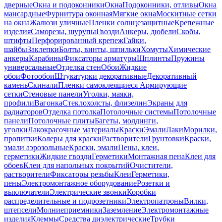
дверные
Окна и подоконники
Окна
Подоконники, отливы
Окна
мансардные
Фурнитура оконная
Мягкие окна
Москитные сетки
на окна
Жалюзи уличные
Пленки солнцезащитные
Крепежные
изделия
Саморезы, шурупы
Гвозди
Анкеры, дюбели
Скобы,
штифты
Перфорированный крепеж
Гайки,
шайбы
Заклепки
Болты, винты, шпильки
Хомуты
Химические
анкеры
Карабины
Фиксаторы арматуры
Шплинты
Пружины
универсальные
Отделка стен
Обои
Жидкие
обои
Фотообои
Штукатурки декоративные
Декоративный
камень
Скинали
Пленки самоклеящиеся
Армирующие
сетки
Стеновые панели
Уголки, маяки,
профили
Вагонка
Стеклохолсты, флизелин
Экраны для
радиаторов
Отделка потолка
Потолочные системы
Потолочные
панели
Потолочные плиты
Багеты, молдинги,
уголки
Лакокрасочные материалы
Краски
Эмали
Лаки
Морилки,
пропитки
Колеры для краски
Растворители
Грунтовки
Краски,
эмали аэрозольные
Краски, эмали
Пены, клеи,
герметики
Жидкие гвозди
Герметики
Монтажная пена
Клеи для
обоев
Клеи для напольных покрытий
Очистители,
растворители
Фиксаторы резьбы
Клеи
Герметики,
пены
Электромонтажное оборудование
Розетки и
выключатели
Электрические звонки
Коробки
распределительные и подрозетники
Электропатроны
Вилки,
штепсели
Молниеприемники
Заземление
Электромонтажные
изделия
Клеммы
Средства диэлектрические
Трубки