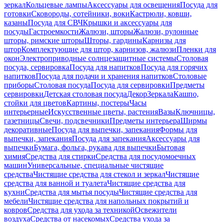
зеркал
Кольцевые лампы
Аксессуары для освещения
Посуда для
готовки
Сковороды, сотейники, воки
Кастрюли, ковши,
казаны
Посуда для СВЧ
Крышки и аксессуары для
посуды
Гастроемкости
Жалюзи, шторы
Жалюзи, рулонные
шторы, римские шторы
Шторы, гардины
Карнизы для
штор
Комплектующие для штор, карнизов, жалюзи
Пленки для
окон
Электроприводные солнцезащитные системы
Столовая
посуда, сервировка
Посуда для напитков
Посуда для горячих
напитков
Посуда для подачи и хранения напитков
Столовые
приборы
Столовая посуда
Посуда для сервировки
Предметы
сервировки
Детская столовая посуда
Декор
Зеркала
Кашпо,
стойки для цветов
Картины, постеры
Часы
интерьерные
Искусственные цветы, растения
Вазы
Ключницы,
газетницы
Свечи, подсвечники
Предметы интерьера
Ширмы
декоративные
Посуда для выпечки, запекания
Формы для
выпечки, запекания
Посуда для запекания
Аксессуары для
выпечки
Бумага, фольга, рукава для выпечки
Бытовая
химия
Средства для стирки
Средства для посудомоечных
машин
Универсальные, специальные чистящие
средства
Чистящие средства для стекол и зеркал
Чистящие
средства для ванной и туалета
Чистящие средства для
кухни
Средства для мытья посуды
Чистящие средства для
мебели
Чистящие средства для напольных покрытий и
ковров
Средства для ухода за техникой
Освежители
воздуха
Средства от насекомых
Средства ухода за