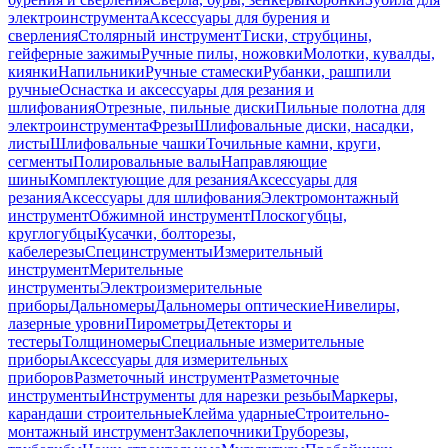
электроинструмента
Аксессуары для бурения и
сверления
Столярный инструмент
Тиски, струбцины,
гейферные зажимы
Ручные пилы, ножовки
Молотки, кувалды,
киянки
Напильники
Ручные стамески
Рубанки, рашпили
ручные
Оснастка и аксессуары для резания и
шлифования
Отрезные, пильные диски
Пильные полотна для
электроинструмента
Фрезы
Шлифовальные диски, насадки,
листы
Шлифовальные чашки
Точильные камни, круги,
сегменты
Полировальные валы
Направляющие
шины
Комплектующие для резания
Аксессуары для
резания
Аксессуары для шлифования
Электромонтажный
инструмент
Обжимной инструмент
Плоскогубцы,
круглогубцы
Кусачки, болторезы,
кабелерезы
Специнструменты
Измерительный
инструмент
Мерительные
инструменты
Электроизмерительные
приборы
Дальномеры
Дальномеры оптические
Нивелиры,
лазерные уровни
Пирометры
Детекторы и
тестеры
Толщиномеры
Специальные измерительные
приборы
Аксессуары для измерительных
приборов
Разметочный инструмент
Разметочные
инструменты
Инструменты для нарезки резьбы
Маркеры,
карандаши строительные
Клейма ударные
Строительно-
монтажный инструмент
Заклепочники
Труборезы,