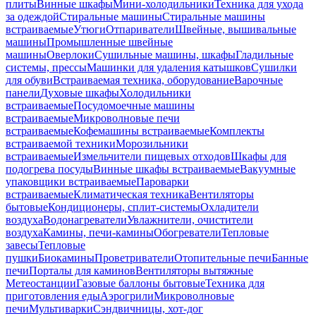
плиты
Винные шкафы
Мини-холодильники
Техника для ухода
за одеждой
Стиральные машины
Стиральные машины
встраиваемые
Утюги
Отпариватели
Швейные, вышивальные
машины
Промышленные швейные
машины
Оверлоки
Сушильные машины, шкафы
Гладильные
системы, прессы
Машинки для удаления катышков
Сушилки
для обуви
Встраиваемая техника, оборудование
Варочные
панели
Духовые шкафы
Холодильники
встраиваемые
Посудомоечные машины
встраиваемые
Микроволновые печи
встраиваемые
Кофемашины встраиваемые
Комплекты
встраиваемой техники
Морозильники
встраиваемые
Измельчители пищевых отходов
Шкафы для
подогрева посуды
Винные шкафы встраиваемые
Вакуумные
упаковщики встраиваемые
Пароварки
встраиваемые
Климатическая техника
Вентиляторы
бытовые
Кондиционеры, сплит-системы
Охладители
воздуха
Водонагреватели
Увлажнители, очистители
воздуха
Камины, печи-камины
Обогреватели
Тепловые
завесы
Тепловые
пушки
Биокамины
Проветриватели
Отопительные печи
Банные
печи
Порталы для каминов
Вентиляторы вытяжные
Метеостанции
Газовые баллоны бытовые
Техника для
приготовления еды
Аэрогрили
Микроволновые
печи
Мультиварки
Сэндвичницы, хот-дог