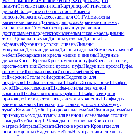
Flash накопители
Внешние HDD, SSD диски
Карты
памяти
Сетевые накопители
Картридеры
Оптические
диски
Наблюдение и безопасность
Камеры
видеонаблюдения
Аксессуары для CCTV
Домофоны,
вызывные панели
Датчики для дома
Охранные системы,
сигнализации
Системы контроля и управления
доступом
Металлодетекторы
Мебель
Мягкая мебель
Диваны,
тахты
Диваны прямые
Диваны угловые
Диваны П-
образные
Кухонные уголки, диваны
Диваны
модульные
Детские диваны
Диваны садовые
Комплекты мягкой
мебели
Бескаркасные кресла-мешки и диваны
Надувные
диваны
Кресла
Кресла
Кресла-мешки и пуфы
Кресла-качалки,
кресла-маятники
Детские кресла, пуфы
Надувные кресла
Пуфы,
оттоманки
Кресла-кровати
Игровая мебель
Кресла
геймерские
Столы геймерские
Подставки для
ноутбуков
Шкафы и стеллажи
Шкафы
Стенки, горки
Шкафы-
купе
Шкафы-гармошки
Шкафы-пеналы для жилой
комнаты
Шкафы с витриной, буфеты
Шкафы, секции в
прихожую
Полки, стеллажи, системы хранения
Шкафы для
ванной комнаты
Вешалки, подставки для зонтов
Комоды,
тумбы
Комоды
Тумбы
Прикроватные тумбы
Обувницы, тумбы в
прихожую
Комоды, тумбы для ванной
Пеленальные столики,
комоды
Тумбы под ТВ
Комоды пластиковые
Кровати и
матрасы
Матрасы
Кровати
Детские кровати
Кроватки для
новорожденных
Надувная мебель
Наматрасники, чехлы на