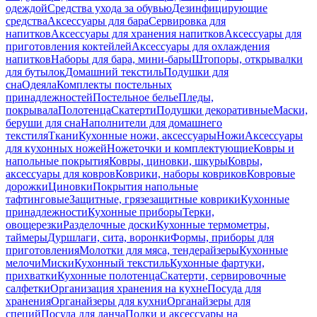
одеждой
Средства ухода за обувью
Дезинфицирующие
средства
Аксессуары для бара
Сервировка для
напитков
Аксессуары для хранения напитков
Аксессуары для
приготовления коктейлей
Аксессуары для охлаждения
напитков
Наборы для бара, мини-бары
Штопоры, открывалки
для бутылок
Домашний текстиль
Подушки для
сна
Одеяла
Комплекты постельных
принадлежностей
Постельное белье
Пледы,
покрывала
Полотенца
Скатерти
Подушки декоративные
Маски,
беруши для сна
Наполнители для домашнего
текстиля
Ткани
Кухонные ножи, аксессуары
Ножи
Аксессуары
для кухонных ножей
Ножеточки и комплектующие
Ковры и
напольные покрытия
Ковры, циновки, шкуры
Ковры,
аксессуары для ковров
Коврики, наборы ковриков
Ковровые
дорожки
Циновки
Покрытия напольные
тафтинговые
Защитные, грязезащитные коврики
Кухонные
принадлежности
Кухонные приборы
Терки,
овощерезки
Разделочные доски
Кухонные термометры,
таймеры
Дуршлаги, сита, воронки
Формы, приборы для
приготовления
Молотки для мяса, тендерайзеры
Кухонные
мелочи
Миски
Кухонный текстиль
Кухонные фартуки,
прихватки
Кухонные полотенца
Скатерти, сервировочные
салфетки
Организация хранения на кухне
Посуда для
хранения
Органайзеры для кухни
Органайзеры для
специй
Посуда для ланча
Полки и аксессуары на