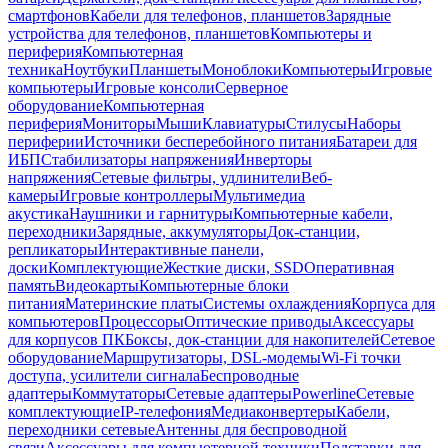
смартфонов
Кабели для телефонов, планшетов
Зарядные
устройства для телефонов, планшетов
Компьютеры и
периферия
Компьютерная
техника
Ноутбуки
Планшеты
Моноблоки
Компьютеры
Игровые
компьютеры
Игровые консоли
Серверное
оборудование
Компьютерная
периферия
Мониторы
Мыши
Клавиатуры
Стилусы
Наборы
периферии
Источники бесперебойного питания
Батареи для
ИБП
Стабилизаторы напряжения
Инверторы
напряжения
Сетевые фильтры, удлинители
Веб-
камеры
Игровые контроллеры
Мультимедиа
акустика
Наушники и гарнитуры
Компьютерные кабели,
переходники
Зарядные, аккумуляторы
Док-станции,
репликаторы
Интерактивные панели,
доски
Комплектующие
Жесткие диски, SSD
Оперативная
память
Видеокарты
Компьютерные блоки
питания
Материнские платы
Системы охлаждения
Корпуса для
компьютеров
Процессоры
Оптические приводы
Аксессуары
для корпусов ПК
Боксы, док-станции для накопителей
Сетевое
оборудование
Маршрутизаторы, DSL-модемы
Wi-Fi точки
доступа, усилители сигнала
Беспроводные
адаптеры
Коммутаторы
Сетевые адаптеры
Powerline
Сетевые
комплектующие
IP-телефония
Медиаконвертеры
Кабели,
переходники сетевые
Антенны для беспроводной
связи
Аксессуары для компьютерной техники
Подставки для