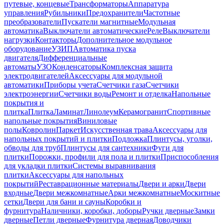
путевые, концевые
Трансформаторы
Аппаратура
управления
Рубильники
Предохранители
Частотные
преобразователи
Пускатели магнитные
Модульная
автоматика
Выключатели автоматические
Реле
Выключатели
нагрузки
Контакторы
Дополнительное модульное
оборудование
УЗИП
Автоматика пуска
двигателя
Дифференциальные
автоматы
УЗО
Конденсаторы
Комплексная защита
электродвигателей
Аксессуары для модульной
автоматики
Приборы учета
Счетчики газа
Счетчики
электроэнергии
Счетчики воды
Ремонт и отделка
Напольные
покрытия и
плитка
Плитка
Ламинат
Линолеум
Керамогранит
Спортивные
напольные покрытия
Виниловые
полы
Ковролин
Паркет
Искусственная трава
Аксессуары для
напольных покрытий и плитки
Подложка
Плинтусы, уголки,
обводы для труб
Плинтусы для сантехники
Фуги для
плитки
Порожки, профили для пола и плитки
Приспособления
для укладки плитки
Системы выравнивания
плитки
Аксессуары для напольных
покрытий
Реставрационные материалы
Двери и арки
Двери
входные
Двери межкомнатные
Арки межкомнатные
Москитные
сетки
Двери для бани и сауны
Коробки и
фурнитура
Наличники, коробки, доборы
Ручки дверные
Замки
дверные
Петли дверные
Фурнитура дверная
Доводчики