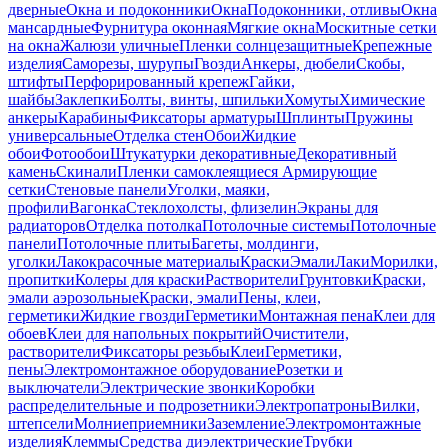
дверные
Окна и подоконники
Окна
Подоконники, отливы
Окна
мансардные
Фурнитура оконная
Мягкие окна
Москитные сетки
на окна
Жалюзи уличные
Пленки солнцезащитные
Крепежные
изделия
Саморезы, шурупы
Гвозди
Анкеры, дюбели
Скобы,
штифты
Перфорированный крепеж
Гайки,
шайбы
Заклепки
Болты, винты, шпильки
Хомуты
Химические
анкеры
Карабины
Фиксаторы арматуры
Шплинты
Пружины
универсальные
Отделка стен
Обои
Жидкие
обои
Фотообои
Штукатурки декоративные
Декоративный
камень
Скинали
Пленки самоклеящиеся
Армирующие
сетки
Стеновые панели
Уголки, маяки,
профили
Вагонка
Стеклохолсты, флизелин
Экраны для
радиаторов
Отделка потолка
Потолочные системы
Потолочные
панели
Потолочные плиты
Багеты, молдинги,
уголки
Лакокрасочные материалы
Краски
Эмали
Лаки
Морилки,
пропитки
Колеры для краски
Растворители
Грунтовки
Краски,
эмали аэрозольные
Краски, эмали
Пены, клеи,
герметики
Жидкие гвозди
Герметики
Монтажная пена
Клеи для
обоев
Клеи для напольных покрытий
Очистители,
растворители
Фиксаторы резьбы
Клеи
Герметики,
пены
Электромонтажное оборудование
Розетки и
выключатели
Электрические звонки
Коробки
распределительные и подрозетники
Электропатроны
Вилки,
штепсели
Молниеприемники
Заземление
Электромонтажные
изделия
Клеммы
Средства диэлектрические
Трубки