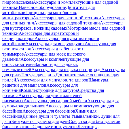
гидромассажем
Аксессуары и комплектующие для садовой
техники
Навесное оборудование
Двигатели для
мотоблоков
Прицепы для мотоблоков,
минитракторов
Аксессуары для газонной техники
Аксессуары
для цепных пил
Аксессуары для садовой техники
Аксессуары
для кусторезов, ножниц садовых
Моторные масла для садовой
техники
Аксессуары для аэратоторов и
скарификаторов
Аксессуары для культиваторов и
мотоблоков
Аксессуары для воздуходувок
Аксессуары для
газонокосилок
Аксессуары для бензокос и
триммеров
Аксессуары для моек высокого
давления
Аксессуары и комплектующие для
опрыскивателей
Запчасти для садовых
измельчителей
Аксессуары для отдыха на природе
Аксессуары
для гриля
Посуда для гриля
Дополнительное оснащение для
грилей
Аксессуары для мангалов, тандыров
Шампуры,
решетки для мангалов
Аксессуары для
копчения
Комплектующие для батутов
Средства для
розжига
Аксессуары для уничтожителей
насекомых
Аксессуары для садовой мебели
Аксессуары для
сумок-холодильников
Аксессуары и комплектующие для
бассейнов
Аксессуары для бассейнов
Химия для
бассейнов
Дачные души и туалеты
Умывальники, души для
дачи
Биотуалеты
Туалеты для дачи
Средства для биотуалетов,
биоактиваторы
Садовые инструменты
Лестницы,