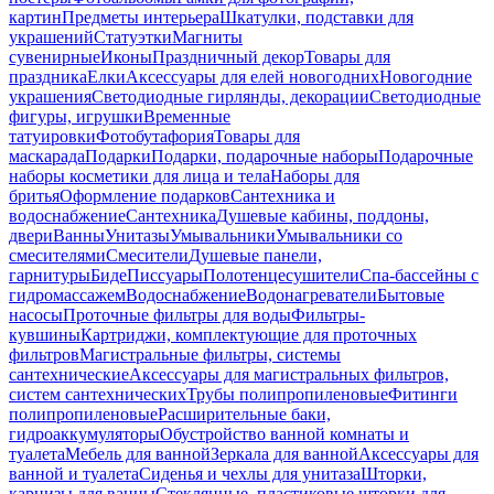
картин
Предметы интерьера
Шкатулки, подставки для
украшений
Статуэтки
Магниты
сувенирные
Иконы
Праздничный декор
Товары для
праздника
Елки
Аксессуары для елей новогодних
Новогодние
украшения
Светодиодные гирлянды, декорации
Светодиодные
фигуры, игрушки
Временные
татуировки
Фотобутафория
Товары для
маскарада
Подарки
Подарки, подарочные наборы
Подарочные
наборы косметики для лица и тела
Наборы для
бритья
Оформление подарков
Сантехника и
водоснабжение
Сантехника
Душевые кабины, поддоны,
двери
Ванны
Унитазы
Умывальники
Умывальники со
смесителями
Смесители
Душевые панели,
гарнитуры
Биде
Писсуары
Полотенцесушители
Спа-бассейны с
гидромассажем
Водоснабжение
Водонагреватели
Бытовые
насосы
Проточные фильтры для воды
Фильтры-
кувшины
Картриджи, комплектующие для проточных
фильтров
Магистральные фильтры, системы
сантехнические
Аксессуары для магистральных фильтров,
систем сантехнических
Трубы полипропиленовые
Фитинги
полипропиленовые
Расширительные баки,
гидроаккумуляторы
Обустройство ванной комнаты и
туалета
Мебель для ванной
Зеркала для ванной
Аксессуары для
ванной и туалета
Сиденья и чехлы для унитаза
Шторки,
карнизы для ванны
Стеклянные, пластиковые шторки для