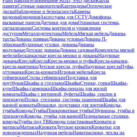
Flash накопители
Внешние HDD, SSD диски
Карты
памяти
Сетевые накопители
Картридеры
Оптические
диски
Наблюдение и безопасность
Камеры
видеонаблюдения
Аксессуары для CCTV
Домофоны,
вызывные панели
Датчики для дома
Охранные системы,
сигнализации
Системы контроля и управления
доступом
Металлодетекторы
Мебель
Мягкая мебель
Диваны,
тахты
Диваны прямые
Диваны угловые
Диваны П-
образные
Кухонные уголки, диваны
Диваны
модульные
Детские диваны
Диваны садовые
Комплекты мягкой
мебели
Бескаркасные кресла-мешки и диваны
Надувные
диваны
Кресла
Кресла
Кресла-мешки и пуфы
Кресла-качалки,
кресла-маятники
Детские кресла, пуфы
Надувные кресла
Пуфы,
оттоманки
Кресла-кровати
Игровая мебель
Кресла
геймерские
Столы геймерские
Подставки для
ноутбуков
Шкафы и стеллажи
Шкафы
Стенки, горки
Шкафы-
купе
Шкафы-гармошки
Шкафы-пеналы для жилой
комнаты
Шкафы с витриной, буфеты
Шкафы, секции в
прихожую
Полки, стеллажи, системы хранения
Шкафы для
ванной комнаты
Вешалки, подставки для зонтов
Комоды,
тумбы
Комоды
Тумбы
Прикроватные тумбы
Обувницы, тумбы в
прихожую
Комоды, тумбы для ванной
Пеленальные столики,
комоды
Тумбы под ТВ
Комоды пластиковые
Кровати и
матрасы
Матрасы
Кровати
Детские кровати
Кроватки для
новорожденных
Надувная мебель
Наматрасники, чехлы на