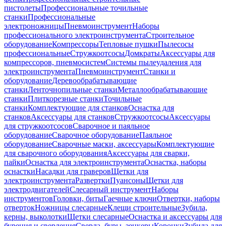
пистолеты
Профессиональные точильные
станки
Профессиональные
электроножницы
Пневмоинструмент
Наборы
профессионального электроинструмента
Строительное
оборудование
Компрессоры
Тепловые пушки
Пылесосы
профессиональные
Стружкоотсосы
Домкраты
Аксессуары для
компрессоров, пневмосистем
Системы пылеудаления для
электроинструмента
Пневмоинструмент
Станки и
оборудование
Деревообрабатывающие
станки
Ленточнопильные станки
Металлообрабатывающие
станки
Плиткорезные станки
Точильные
станки
Комплектующие для станков
Оснастка для
станков
Аксессуары для станков
Стружкоотсосы
Аксессуары
для стружкоотсосов
Сварочное и паяльное
оборудование
Сварочное оборудование
Паяльное
оборудование
Сварочные маски, аксессуары
Комплектующие
для сварочного оборудования
Аксессуары для сварки,
пайки
Оснастка для электроинструмента
Оснастка, наборы
оснастки
Насадки для граверов
Щетки для
электроинструмента
Развертки
Пуансоны
Щетки для
электродвигателей
Слесарный инструмент
Наборы
инструментов
Головки, биты
Гаечные ключи
Отвертки, наборы
отверток
Ножницы слесарные
Клещи строительные
Зубила,
керны, выколотки
Щетки слесарные
Оснастка и аксессуары для
бурения и сверления
Сверла, буры, зенкеры
Коронки
Зубила для