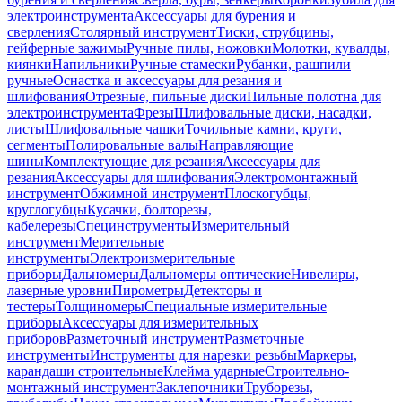
электроинструмента
Аксессуары для бурения и
сверления
Столярный инструмент
Тиски, струбцины,
гейферные зажимы
Ручные пилы, ножовки
Молотки, кувалды,
киянки
Напильники
Ручные стамески
Рубанки, рашпили
ручные
Оснастка и аксессуары для резания и
шлифования
Отрезные, пильные диски
Пильные полотна для
электроинструмента
Фрезы
Шлифовальные диски, насадки,
листы
Шлифовальные чашки
Точильные камни, круги,
сегменты
Полировальные валы
Направляющие
шины
Комплектующие для резания
Аксессуары для
резания
Аксессуары для шлифования
Электромонтажный
инструмент
Обжимной инструмент
Плоскогубцы,
круглогубцы
Кусачки, болторезы,
кабелерезы
Специнструменты
Измерительный
инструмент
Мерительные
инструменты
Электроизмерительные
приборы
Дальномеры
Дальномеры оптические
Нивелиры,
лазерные уровни
Пирометры
Детекторы и
тестеры
Толщиномеры
Специальные измерительные
приборы
Аксессуары для измерительных
приборов
Разметочный инструмент
Разметочные
инструменты
Инструменты для нарезки резьбы
Маркеры,
карандаши строительные
Клейма ударные
Строительно-
монтажный инструмент
Заклепочники
Труборезы,