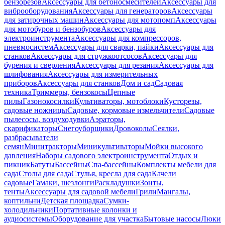
бензорезов
Аксессуары для бетоносмесителей
Аксессуары для
виброоборудования
Аксессуары для генераторов
Аксессуары
для затирочных машин
Аксессуары для мотопомп
Аксессуары
для мотобуров и бензобуров
Аксессуары для
электроинструмента
Аксессуары для компрессоров,
пневмосистем
Аксессуары для сварки, пайки
Аксессуары для
станков
Аксессуары для стружкоотсосов
Аксессуары для
бурения и сверления
Аксессуары для резания
Аксессуары для
шлифования
Аксессуары для измерительных
приборов
Аксессуары для станков
Дом и сад
Садовая
техника
Триммеры, бензокосы
Цепные
пилы
Газонокосилки
Культиваторы, мотоблоки
Кусторезы,
садовые ножницы
Садовые, кормовые измельчители
Садовые
пылесосы, воздуходувки
Аэраторы,
скарификаторы
Снегоуборщики
Дровоколы
Сеялки,
разбрасыватели
семян
Минитракторы
Миникультиваторы
Мойки высокого
давления
Наборы садового электроинструмента
Отдых и
пикник
Батуты
Бассейны
Спа-бассейны
Комплекты мебели для
сада
Столы для сада
Стулья, кресла для сада
Качели
садовые
Гамаки, шезлонги
Раскладушки
Зонты,
тенты
Аксессуары для садовой мебели
Грили
Мангалы,
коптильни
Детская площадка
Сумки-
холодильники
Портативные колонки и
аудиосистемы
Оборудование для участка
Бытовые насосы
Люки