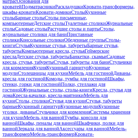
матрас
Основания для
кроватей
Подматрасники
Раскладушки
Кровати-трансформеры,
шкафы-кровати
Кровати-домики
Столы
Кухонные
столы
Барные столы
Столы письменные,
компьютерные
Детские столы
Туалетные столики
Журнальные
столы
Садовые столы
Растущие столы и парты
Столы,
журнальные столики для бани
Приставные
столики
Консольные столики
Обеденные группы
Столы-
книги
Стулья
Кухонные стулья, табуреты
Барные стулья,
табуреты
Компьютерные кресла, стулья
Геймерские
кресла
Детские стулья, табуреты
Банкетки, скамьи
Садовые
кресла, стулья, табуреты
Стулья, табуреты для бани
Стульчики
для кормления
Кухня
Кухонный гарнитур
Кухонные
модули
Столешницы для кухни
Мебель для гостиной
Диваны,
кресла для гостиной
Комоды, тумбы для гостиной
Шкафы,
стенки, горки для гостиной
Полки, стеллажи для
гостиной
Журнальные столы, столы-книги
Кресла, стулья для
дома
Кресла-качалки, кресла-маятники
Мебель для
кухни
Столы, столики
Стулья для кухни
Стулья, табуреты
барные
Кухонный гарнитур
Кухонные модули
Кухонные
уголки, диваны
Стульчики для кормления
Системы хранения
для кухни
Мебель для ванной
Тумбы, консоли для
ванной
Шкафы, пеналы для ванной
Шкафчики, полки для
ванной
Зеркала для ванной
Аксессуары для ванной
Мебель-
трансформер
Мебель-трансформер
Кровати-