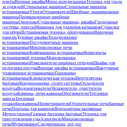
плиты
Винные шкафы
Мини-холодильники
Техника для ухода
за одеждой
Стиральные машины
Стиральные машины
встраиваемые
Утюги
Отпариватели
Швейные, вышивальные
машины
Промышленные швейные
машины
Оверлоки
Сушильные машины, шкафы
Гладильные
системы, прессы
Машинки для удаления катышков
Сушилки
для обуви
Встраиваемая техника, оборудование
Варочные
панели
Духовые шкафы
Холодильники
встраиваемые
Посудомоечные машины
встраиваемые
Микроволновые печи
встраиваемые
Кофемашины встраиваемые
Комплекты
встраиваемой техники
Морозильники
встраиваемые
Измельчители пищевых отходов
Шкафы для
подогрева посуды
Винные шкафы встраиваемые
Вакуумные
упаковщики встраиваемые
Пароварки
встраиваемые
Климатическая техника
Вентиляторы
бытовые
Кондиционеры, сплит-системы
Охладители
воздуха
Водонагреватели
Увлажнители, очистители
воздуха
Камины, печи-камины
Обогреватели
Тепловые
завесы
Тепловые
пушки
Биокамины
Проветриватели
Отопительные печи
Банные
печи
Порталы для каминов
Вентиляторы вытяжные
Метеостанции
Газовые баллоны бытовые
Техника для
приготовления еды
Аэрогрили
Микроволновые
печи
Мультиварки
Сэндвичницы, хот-дог