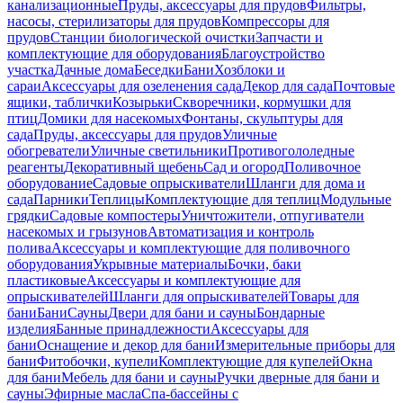
канализационные
Пруды, аксессуары для прудов
Фильтры,
насосы, стерилизаторы для прудов
Компрессоры для
прудов
Станции биологической очистки
Запчасти и
комплектующие для оборудования
Благоустройство
участка
Дачные дома
Беседки
Бани
Хозблоки и
сараи
Аксессуары для озеленения сада
Декор для сада
Почтовые
ящики, таблички
Козырьки
Скворечники, кормушки для
птиц
Домики для насекомых
Фонтаны, скульптуры для
сада
Пруды, аксессуары для прудов
Уличные
обогреватели
Уличные светильники
Противогололедные
реагенты
Декоративный щебень
Сад и огород
Поливочное
оборудование
Садовые опрыскиватели
Шланги для дома и
сада
Парники
Теплицы
Комплектующие для теплиц
Модульные
грядки
Садовые компостеры
Уничтожители, отпугиватели
насекомых и грызунов
Автоматизация и контроль
полива
Аксессуары и комплектующие для поливочного
оборудования
Укрывные материалы
Бочки, баки
пластиковые
Аксессуары и комплектующие для
опрыскивателей
Шланги для опрыскивателей
Товары для
бани
Бани
Сауны
Двери для бани и сауны
Бондарные
изделия
Банные принадлежности
Аксессуары для
бани
Оснащение и декор для бани
Измерительные приборы для
бани
Фитобочки, купели
Комплектующие для купелей
Окна
для бани
Мебель для бани и сауны
Ручки дверные для бани и
сауны
Эфирные масла
Спа-бассейны с