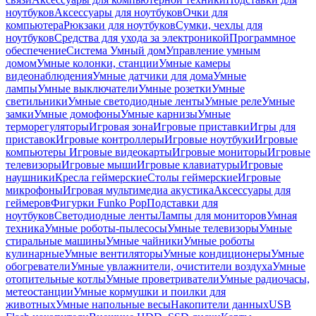
ноутбуков
Аксессуары для ноутбуков
Очки для
компьютера
Рюкзаки для ноутбуков
Сумки, чехлы для
ноутбуков
Средства для ухода за электроникой
Программное
обеспечение
Система Умный дом
Управление умным
домом
Умные колонки, станции
Умные камеры
видеонаблюдения
Умные датчики для дома
Умные
лампы
Умные выключатели
Умные розетки
Умные
светильники
Умные светодиодные ленты
Умные реле
Умные
замки
Умные домофоны
Умные карнизы
Умные
терморегуляторы
Игровая зона
Игровые приставки
Игры для
приставок
Игровые контроллеры
Игровые ноутбуки
Игровые
компьютеры
Игровые видеокарты
Игровые мониторы
Игровые
телевизоры
Игровые мыши
Игровые клавиатуры
Игровые
наушники
Кресла геймерские
Столы геймерские
Игровые
микрофоны
Игровая мультимедиа акустика
Аксессуары для
геймеров
Фигурки Funko Pop
Подставки для
ноутбуков
Светодиодные ленты
Лампы для мониторов
Умная
техника
Умные роботы-пылесосы
Умные телевизоры
Умные
стиральные машины
Умные чайники
Умные роботы
кулинарные
Умные вентиляторы
Умные кондиционеры
Умные
обогреватели
Умные увлажнители, очистители воздуха
Умные
отопительные котлы
Умные проветриватели
Умные радиочасы,
метеостанции
Умные кормушки и поилки для
животных
Умные напольные весы
Накопители данных
USB