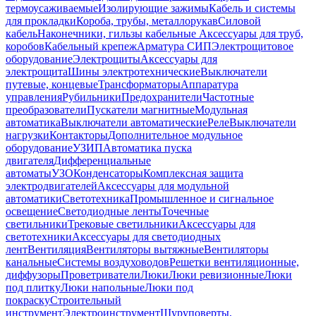
термоусаживаемые
Изолирующие зажимы
Кабель и системы
для прокладки
Короба, трубы, металлорукав
Силовой
кабель
Наконечники, гильзы кабельные
Аксессуары для труб,
коробов
Кабельный крепеж
Арматура СИП
Электрощитовое
оборудование
Электрощиты
Аксессуары для
электрощита
Шины электротехнические
Выключатели
путевые, концевые
Трансформаторы
Аппаратура
управления
Рубильники
Предохранители
Частотные
преобразователи
Пускатели магнитные
Модульная
автоматика
Выключатели автоматические
Реле
Выключатели
нагрузки
Контакторы
Дополнительное модульное
оборудование
УЗИП
Автоматика пуска
двигателя
Дифференциальные
автоматы
УЗО
Конденсаторы
Комплексная защита
электродвигателей
Аксессуары для модульной
автоматики
Светотехника
Промышленное и сигнальное
освещение
Светодиодные ленты
Точечные
светильники
Трековые светильники
Аксессуары для
светотехники
Аксессуары для светодиодных
лент
Вентиляция
Вентиляторы вытяжные
Вентиляторы
канальные
Системы воздуховодов
Решетки вентиляционные,
диффузоры
Проветриватели
Люки
Люки ревизионные
Люки
под плитку
Люки напольные
Люки под
покраску
Строительный
инструмент
Электроинструмент
Шуруповерты,