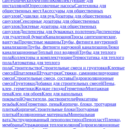
сантехнических
Фитинги
Комплектующие для
инсталляций
Опрессовочные насосы
Сантехника для
общественных мест
Аксессуары для общественных
санузлов
Сушилки для рук
Дозаторы для общественных
санузлов
Сенсорные дозаторы для общественных
санузлов
Локтевые дозаторы для общественных
санузлов
Диспенсеры для бумажных полотенец
Диспенсеры
для туалетной бумаги
Канализация
Тросы сантехнические,
вантузы
Прочистные машины
Трубы, фитинги внутренней
канализации
Трубы, фитинги наружной канализации
Люки
канализационные
Теплый пол водяной
Трубы для теплого
пола
Коллекторы и комплектующие
Термостатика для теплого
пола
Автоматика для теплого
пола
Строительство
Строительные смеси и грунтовки
Клеевые
смеси
Шпатлевки
Штукатурки
Стяжки, самонивелирующие
смеси
Строительные смеси, составы
Гидроизоляционные
смеси
Грунтовки
Добавки для строительных смесей
Пены,
клеи, герметики
Жидкие гвозди
Герметики
Монтажная
пена
Клеи для обоев
Клеи для напольных
покрытий
Очистители, растворители
Фиксаторы
резьбы
Клеи
Герметики, пены
Кирпичи, блоки, тротуарная
плитка
Кирпичи
Строительные блоки
Тротуарная
плитка
Изоляционные материалы
Минеральная
вата
Экструдированный пенополистирол
Пенопласт
Пленки,
мембраны
Отражающая теплоизоляция
Гидроизоляционные