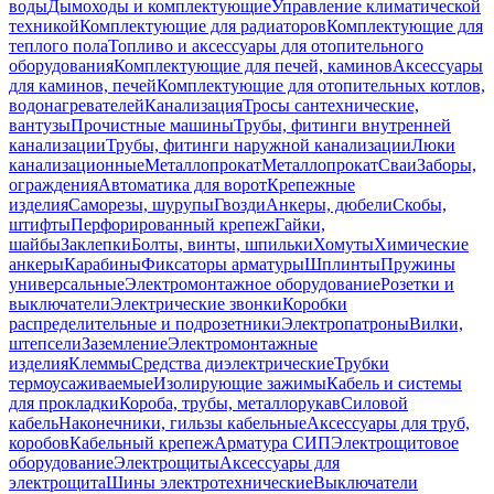
воды
Дымоходы и комплектующие
Управление климатической
техникой
Комплектующие для радиаторов
Комплектующие для
теплого пола
Топливо и аксессуары для отопительного
оборудования
Комплектующие для печей, каминов
Аксессуары
для каминов, печей
Комплектующие для отопительных котлов,
водонагревателей
Канализация
Тросы сантехнические,
вантузы
Прочистные машины
Трубы, фитинги внутренней
канализации
Трубы, фитинги наружной канализации
Люки
канализационные
Металлопрокат
Металлопрокат
Сваи
Заборы,
ограждения
Автоматика для ворот
Крепежные
изделия
Саморезы, шурупы
Гвозди
Анкеры, дюбели
Скобы,
штифты
Перфорированный крепеж
Гайки,
шайбы
Заклепки
Болты, винты, шпильки
Хомуты
Химические
анкеры
Карабины
Фиксаторы арматуры
Шплинты
Пружины
универсальные
Электромонтажное оборудование
Розетки и
выключатели
Электрические звонки
Коробки
распределительные и подрозетники
Электропатроны
Вилки,
штепсели
Заземление
Электромонтажные
изделия
Клеммы
Средства диэлектрические
Трубки
термоусаживаемые
Изолирующие зажимы
Кабель и системы
для прокладки
Короба, трубы, металлорукав
Силовой
кабель
Наконечники, гильзы кабельные
Аксессуары для труб,
коробов
Кабельный крепеж
Арматура СИП
Электрощитовое
оборудование
Электрощиты
Аксессуары для
электрощита
Шины электротехнические
Выключатели