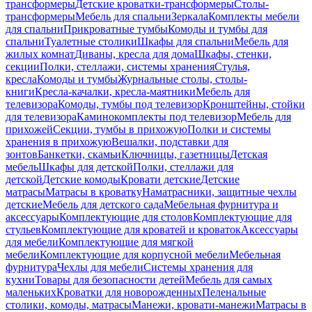
трансформеры
Детские кроватки-трансформеры
Столы-
трансформеры
Мебель для спальни
Зеркала
Комплекты мебели
для спальни
Прикроватные тумбы
Комоды и тумбы для
спальни
Туалетные столики
Шкафы для спальни
Мебель для
жилых комнат
Диваны, кресла для дома
Шкафы, стенки,
секции
Полки, стеллажи, системы хранения
Стулья,
кресла
Комоды и тумбы
Журнальные столы, столы-
книги
Кресла-качалки, кресла-маятники
Мебель для
телевизора
Комоды, тумбы под телевизор
Кронштейны, стойки
для телевизора
Каминокомплекты под телевизор
Мебель для
прихожей
Секции, тумбы в прихожую
Полки и системы
хранения в прихожую
Вешалки, подставки для
зонтов
Банкетки, скамьи
Ключницы, газетницы
Детская
мебель
Шкафы для детской
Полки, стеллажи для
детской
Детские комоды
Кровати детские
Детские
матрасы
Матрасы в кроватку
Наматрасники, защитные чехлы
детские
Мебель для детского сада
Мебельная фурнитура и
аксессуары
Комплектующие для столов
Комплектующие для
стульев
Комплектующие для кроватей и кроваток
Аксессуары
для мебели
Комплектующие для мягкой
мебели
Комплектующие для корпусной мебели
Мебельная
фурнитура
Чехлы для мебели
Системы хранения для
кухни
Товары для безопасности детей
Мебель для самых
маленьких
Кроватки для новорожденных
Пеленальные
столики, комоды, матрасы
Манежи, кровати-манежи
Матрасы в