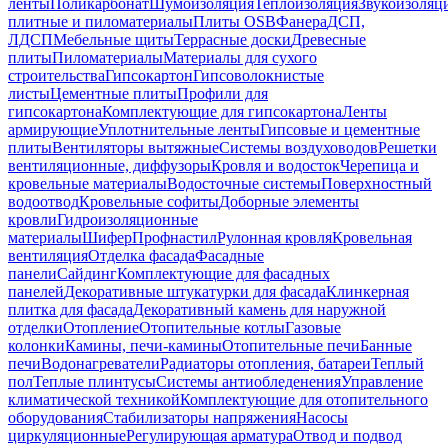
ленты
Поликарбонат
Шумоизоляция
Теплоизоляция
Звукоизоляц
плитные и пиломатериалы
Плиты OSB
Фанера
ДСП,
ЛДСП
Мебельные щиты
Террасные доски
Древесные
плиты
Пиломатериалы
Материалы для сухого
строительства
Гипсокартон
Гипсоволокнистые
листы
Цементные плиты
Профили для
гипсокартона
Комплектующие для гипсокартона
Ленты
армирующие
Уплотнительные ленты
Гипсовые и цементные
плиты
Вентиляторы вытяжные
Системы воздуховодов
Решетки
вентиляционные, диффузоры
Кровля и водосток
Черепица и
кровельные материалы
Водосточные системы
Поверхностный
водоотвод
Кровельные софиты
Доборные элементы
кровли
Гидроизоляционные
материалы
Шифер
Профнастил
Рулонная кровля
Кровельная
вентиляция
Отделка фасада
Фасадные
панели
Сайдинг
Комплектующие для фасадных
панелей
Декоративные штукатурки для фасада
Клинкерная
плитка для фасада
Декоративный камень для наружной
отделки
Отопление
Отопительные котлы
Газовые
колонки
Камины, печи-камины
Отопительные печи
Банные
печи
Водонагреватели
Радиаторы отопления, батареи
Теплый
пол
Теплые плинтусы
Системы антиобледенения
Управление
климатической техникой
Комплектующие для отопительного
оборудования
Стабилизаторы напряжения
Насосы
циркуляционные
Регулирующая арматура
Отвод и подвод