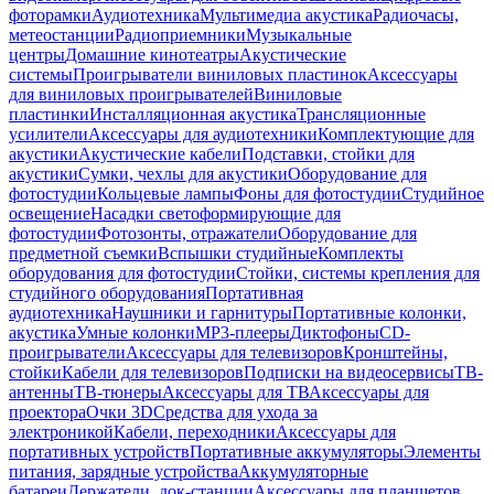
фоторамки
Аудиотехника
Мультимедиа акустика
Радиочасы,
метеостанции
Радиоприемники
Музыкальные
центры
Домашние кинотеатры
Акустические
системы
Проигрыватели виниловых пластинок
Аксессуары
для виниловых проигрывателей
Виниловые
пластинки
Инсталляционная акустика
Трансляционные
усилители
Аксессуары для аудиотехники
Комплектующие для
акустики
Акустические кабели
Подставки, стойки для
акустики
Сумки, чехлы для акустики
Оборудование для
фотостудии
Кольцевые лампы
Фоны для фотостудии
Студийное
освещение
Насадки светоформирующие для
фотостудии
Фотозонты, отражатели
Оборудование для
предметной съемки
Вспышки студийные
Комплекты
оборудования для фотостудии
Стойки, системы крепления для
студийного оборудования
Портативная
аудиотехника
Наушники и гарнитуры
Портативные колонки,
акустика
Умные колонки
MP3-плееры
Диктофоны
CD-
проигрыватели
Аксессуары для телевизоров
Кронштейны,
стойки
Кабели для телевизоров
Подписки на видеосервисы
ТВ-
антенны
ТВ-тюнеры
Аксессуары для ТВ
Аксессуары для
проектора
Очки 3D
Средства для ухода за
электроникой
Кабели, переходники
Аксессуары для
портативных устройств
Портативные аккумуляторы
Элементы
питания, зарядные устройства
Аккумуляторные
батареи
Держатели, док-станции
Аксессуары для планшетов,