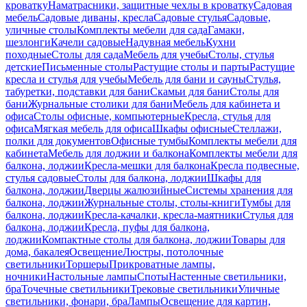
кроватку
Наматрасники, защитные чехлы в кроватку
Садовая
мебель
Садовые диваны, кресла
Садовые стулья
Садовые,
уличные столы
Комплекты мебели для сада
Гамаки,
шезлонги
Качели садовые
Надувная мебель
Кухни
походные
Столы для сада
Мебель для учебы
Столы, стулья
детские
Письменные столы
Растущие столы и парты
Растущие
кресла и стулья для учебы
Мебель для бани и сауны
Стулья,
табуретки, подставки для бани
Скамьи для бани
Столы для
бани
Журнальные столики для бани
Мебель для кабинета и
офиса
Столы офисные, компьютерные
Кресла, стулья для
офиса
Мягкая мебель для офиса
Шкафы офисные
Стеллажи,
полки для документов
Офисные тумбы
Комплекты мебели для
кабинета
Мебель для лоджии и балкона
Комплекты мебели для
балкона, лоджии
Кресла-мешки для балкона
Кресла подвесные,
стулья садовые
Столы для балкона, лоджии
Шкафы для
балкона, лоджии
Дверцы жалюзийные
Системы хранения для
балкона, лоджии
Журнальные столы, столы-книги
Тумбы для
балкона, лоджии
Кресла-качалки, кресла-маятники
Стулья для
балкона, лоджии
Кресла, пуфы для балкона,
лоджии
Компактные столы для балкона, лоджии
Товары для
дома, бакалея
Освещение
Люстры, потолочные
светильники
Торшеры
Прикроватные лампы,
ночники
Настольные лампы
Споты
Настенные светильники,
бра
Точечные светильники
Трековые светильники
Уличные
светильники, фонари, бра
Лампы
Освещение для картин,