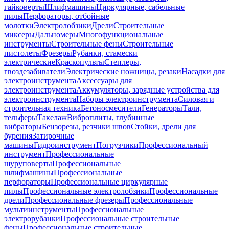
гайковерты
Шлифмашины
Циркулярные, сабельные
пилы
Перфораторы, отбойные
молотки
Электролобзики
Дрели
Строительные
миксеры
Дальномеры
Многофункциональные
инструменты
Строительные фены
Строительные
пистолеты
Фрезеры
Рубанки, стамески
электрические
Краскопульты
Степлеры,
гвоздезабиватели
Электрические ножницы, резаки
Насадки для
электроинструмента
Аксессуары для
электроинструмента
Аккумуляторы, зарядные устройства для
электроинструмента
Наборы электроинструмента
Силовая и
строительная техника
Бетоносмесители
Генераторы
Тали,
тельферы
Такелаж
Виброплиты, глубинные
вибраторы
Бензорезы, резчики швов
Стойки, дрели для
бурения
Затирочные
машины
Гидроинструмент
Погрузчики
Профессиональный
инструмент
Профессиональные
шуруповерты
Профессиональные
шлифмашины
Профессиональные
перфораторы
Профессиональные циркулярные
пилы
Профессиональные электролобзики
Профессиональные
дрели
Профессиональные фрезеры
Профессиональные
мультиинструменты
Профессиональные
электрорубанки
Профессиональные строительные
фены
Профессиональные строительные