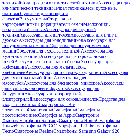
техникой
Фильтры для климатической техники
Аксессуары для
климатической техники
Мелкая техника
Весы кухонные,
бытовые
Сушилки для овощей и
фруктов
Вакууматоры
Открывалки,
картофелечистки
Проращиватели семян
Маслобойки,
сепараторы бытовые
Аксессуары для крупной
техники
Аксессуары для вытяжек
Аксессуары для плит и
духовок
Аксессуары для холодильников
Аксессуары для
посудомоечных машин
Средства для посудомоечных
машин
Средства для ухода за техникой
Аксессуары для
кухонной техники
Аксессуары для микроволновых
печей
Вакуумные пакеты, контейнеры
Аксессуары для
кофемашин
Аксессуары для мультиварок,
хлебопечек
Аксессуары для тостеров, сэндвичниц
Аксессуары
для кухонных комбайнов
Аксессуары для
мясорубок
Аксессуары для блендеров, миксеров
Аксессуары
для сушилок овощей и фруктов
Аксессуары для
йогуртниц
Аксессуары для аэрогрилей,
электрогрилей
Аксессуары для соковыжималок
Средства для
ухода за техникой
Смартфоны, ТВ и
электроника
Смартфоны
Смартфоны
Смартфоны
восстановленные
Смартфоны Apple
Смартфоны
Xiaomi
Смартфоны Samsung
Смартфоны Honor
Смартфоны
Huawei
Смартфоны POCO
Смартфоны Infinix
Смартфоны
Tecno
Смартфоны Realme
Смартфоны Samsung Galaxy S26