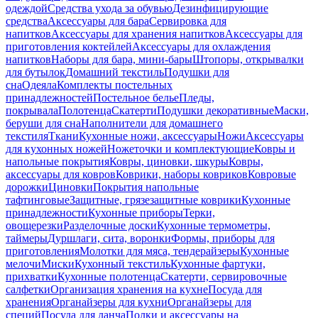
одеждой
Средства ухода за обувью
Дезинфицирующие
средства
Аксессуары для бара
Сервировка для
напитков
Аксессуары для хранения напитков
Аксессуары для
приготовления коктейлей
Аксессуары для охлаждения
напитков
Наборы для бара, мини-бары
Штопоры, открывалки
для бутылок
Домашний текстиль
Подушки для
сна
Одеяла
Комплекты постельных
принадлежностей
Постельное белье
Пледы,
покрывала
Полотенца
Скатерти
Подушки декоративные
Маски,
беруши для сна
Наполнители для домашнего
текстиля
Ткани
Кухонные ножи, аксессуары
Ножи
Аксессуары
для кухонных ножей
Ножеточки и комплектующие
Ковры и
напольные покрытия
Ковры, циновки, шкуры
Ковры,
аксессуары для ковров
Коврики, наборы ковриков
Ковровые
дорожки
Циновки
Покрытия напольные
тафтинговые
Защитные, грязезащитные коврики
Кухонные
принадлежности
Кухонные приборы
Терки,
овощерезки
Разделочные доски
Кухонные термометры,
таймеры
Дуршлаги, сита, воронки
Формы, приборы для
приготовления
Молотки для мяса, тендерайзеры
Кухонные
мелочи
Миски
Кухонный текстиль
Кухонные фартуки,
прихватки
Кухонные полотенца
Скатерти, сервировочные
салфетки
Организация хранения на кухне
Посуда для
хранения
Органайзеры для кухни
Органайзеры для
специй
Посуда для ланча
Полки и аксессуары на