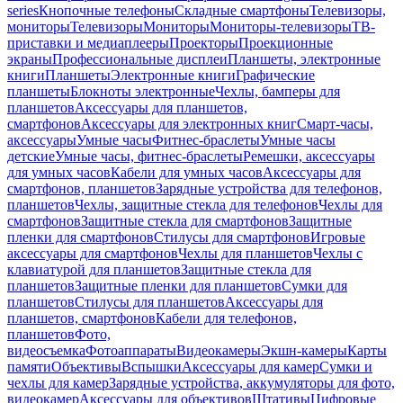
series
Кнопочные телефоны
Складные смартфоны
Телевизоры,
мониторы
Телевизоры
Мониторы
Мониторы-телевизоры
ТВ-
приставки и медиаплееры
Проекторы
Проекционные
экраны
Профессиональные дисплеи
Планшеты, электронные
книги
Планшеты
Электронные книги
Графические
планшеты
Блокноты электронные
Чехлы, бамперы для
планшетов
Аксессуары для планшетов,
смартфонов
Аксессуары для электронных книг
Смарт-часы,
аксессуары
Умные часы
Фитнес-браслеты
Умные часы
детские
Умные часы, фитнес-браслеты
Ремешки, аксессуары
для умных часов
Кабели для умных часов
Аксессуары для
смартфонов, планшетов
Зарядные устройства для телефонов,
планшетов
Чехлы, защитные стекла для телефонов
Чехлы для
смартфонов
Защитные стекла для смартфонов
Защитные
пленки для смартфонов
Стилусы для смартфонов
Игровые
аксессуары для смартфонов
Чехлы для планшетов
Чехлы с
клавиатурой для планшетов
Защитные стекла для
планшетов
Защитные пленки для планшетов
Сумки для
планшетов
Стилусы для планшетов
Аксессуары для
планшетов, смартфонов
Кабели для телефонов,
планшетов
Фото,
видеосъемка
Фотоаппараты
Видеокамеры
Экшн-камеры
Карты
памяти
Объективы
Вспышки
Аксессуары для камер
Сумки и
чехлы для камер
Зарядные устройства, аккумуляторы для фото,
видеокамер
Аксессуары для объективов
Штативы
Цифровые