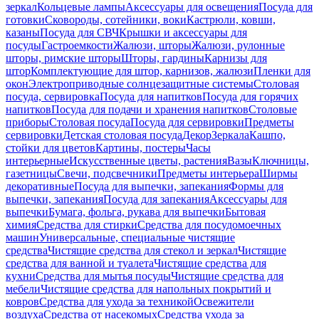
зеркал
Кольцевые лампы
Аксессуары для освещения
Посуда для
готовки
Сковороды, сотейники, воки
Кастрюли, ковши,
казаны
Посуда для СВЧ
Крышки и аксессуары для
посуды
Гастроемкости
Жалюзи, шторы
Жалюзи, рулонные
шторы, римские шторы
Шторы, гардины
Карнизы для
штор
Комплектующие для штор, карнизов, жалюзи
Пленки для
окон
Электроприводные солнцезащитные системы
Столовая
посуда, сервировка
Посуда для напитков
Посуда для горячих
напитков
Посуда для подачи и хранения напитков
Столовые
приборы
Столовая посуда
Посуда для сервировки
Предметы
сервировки
Детская столовая посуда
Декор
Зеркала
Кашпо,
стойки для цветов
Картины, постеры
Часы
интерьерные
Искусственные цветы, растения
Вазы
Ключницы,
газетницы
Свечи, подсвечники
Предметы интерьера
Ширмы
декоративные
Посуда для выпечки, запекания
Формы для
выпечки, запекания
Посуда для запекания
Аксессуары для
выпечки
Бумага, фольга, рукава для выпечки
Бытовая
химия
Средства для стирки
Средства для посудомоечных
машин
Универсальные, специальные чистящие
средства
Чистящие средства для стекол и зеркал
Чистящие
средства для ванной и туалета
Чистящие средства для
кухни
Средства для мытья посуды
Чистящие средства для
мебели
Чистящие средства для напольных покрытий и
ковров
Средства для ухода за техникой
Освежители
воздуха
Средства от насекомых
Средства ухода за