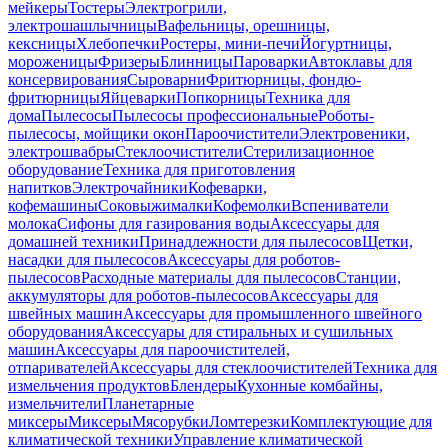
мейкеры
Тостеры
Электрогрили,
электрошашлычницы
Вафельницы, орешницы,
кексницы
Хлебопечки
Ростеры, мини-печи
Йогуртницы,
мороженицы
Фризеры
Блинницы
Пароварки
Автоклавы для
консервирования
Сыроварни
Фритюрницы, фондю-
фритюрницы
Яйцеварки
Попкорницы
Техника для
дома
Пылесосы
Пылесосы профессиональные
Роботы-
пылесосы, мойщики окон
Пароочистители
Электровеники,
электрошвабры
Стеклоочистители
Стерилизационное
оборудование
Техника для приготовления
напитков
Электрочайники
Кофеварки,
кофемашины
Соковыжималки
Кофемолки
Вспениватели
молока
Сифоны для газирования воды
Аксессуары для
домашней техники
Принадлежности для пылесосов
Щетки,
насадки для пылесосов
Аксессуары для роботов-
пылесосов
Расходные материалы для пылесосов
Станции,
аккумуляторы для роботов-пылесосов
Аксессуары для
швейных машин
Аксессуары для промышленного швейного
оборудования
Аксессуары для стиральных и сушильных
машин
Аксессуары для пароочистителей,
отпаривателей
Аксессуары для стеклоочистителей
Техника для
измельчения продуктов
Блендеры
Кухонные комбайны,
измельчители
Планетарные
миксеры
Миксеры
Мясорубки
Ломтерезки
Комплектующие для
климатической техники
Управление климатической