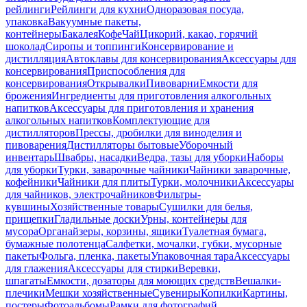
рейлинги
Рейлинги для кухни
Одноразовая посуда,
упаковка
Вакуумные пакеты,
контейнеры
Бакалея
Кофе
Чай
Цикорий, какао, горячий
шоколад
Сиропы и топпинги
Консервирование и
дистилляция
Автоклавы для консервирования
Аксессуары для
консервирования
Приспособления для
консервирования
Открывалки
Пивоварни
Емкости для
брожения
Ингредиенты для приготовления алкогольных
напитков
Аксессуары для приготовления и хранения
алкогольных напитков
Комплектующие для
дистилляторов
Прессы, дробилки для виноделия и
пивоварения
Дистилляторы бытовые
Уборочный
инвентарь
Швабры, насадки
Ведра, тазы для уборки
Наборы
для уборки
Турки, заварочные чайники
Чайники заварочные,
кофейники
Чайники для плиты
Турки, молочники
Аксессуары
для чайников, электрочайников
Фильтры-
кувшины
Хозяйственные товары
Сушилки для белья,
прищепки
Гладильные доски
Урны, контейнеры для
мусора
Органайзеры, корзины, ящики
Туалетная бумага,
бумажные полотенца
Салфетки, мочалки, губки, мусорные
пакеты
Фольга, пленка, пакеты
Упаковочная тара
Аксессуары
для глажения
Аксессуары для стирки
Веревки,
шпагаты
Емкости, дозаторы для моющих средств
Вешалки-
плечики
Мешки хозяйственные
Сувениры
Копилки
Картины,
постеры
Фотоальбомы
Рамки для фотографий,