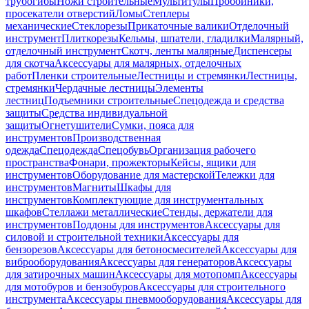
трубогибы
Ножи строительные
Мультитулы
Пробойники,
просекатели отверстий
Ломы
Степлеры
механические
Стеклорезы
Прикаточные валики
Отделочный
инструмент
Плиткорезы
Кельмы, шпатели, гладилки
Малярный,
отделочный инструмент
Скотч, ленты малярные
Диспенсеры
для скотча
Аксессуары для малярных, отделочных
работ
Пленки строительные
Лестницы и стремянки
Лестницы,
стремянки
Чердачные лестницы
Элементы
лестниц
Подъемники строительные
Спецодежда и средства
защиты
Средства индивидуальной
защиты
Огнетушители
Сумки, пояса для
инструментов
Производственная
одежда
Спецодежда
Спецобувь
Организация рабочего
пространства
Фонари, прожекторы
Кейсы, ящики для
инструментов
Оборудование для мастерской
Тележки для
инструментов
Магниты
Шкафы для
инструментов
Комплектующие для инструментальных
шкафов
Стеллажи металлические
Стенды, держатели для
инструментов
Поддоны для инструментов
Аксессуары для
силовой и строительной техники
Аксессуары для
бензорезов
Аксессуары для бетоносмесителей
Аксессуары для
виброоборудования
Аксессуары для генераторов
Аксессуары
для затирочных машин
Аксессуары для мотопомп
Аксессуары
для мотобуров и бензобуров
Аксессуары для строительного
инструмента
Аксессуары пневмооборудования
Аксессуары для