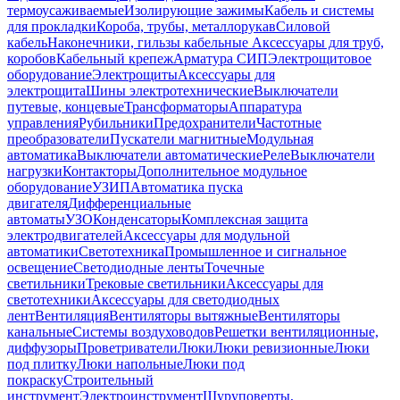
термоусаживаемые
Изолирующие зажимы
Кабель и системы
для прокладки
Короба, трубы, металлорукав
Силовой
кабель
Наконечники, гильзы кабельные
Аксессуары для труб,
коробов
Кабельный крепеж
Арматура СИП
Электрощитовое
оборудование
Электрощиты
Аксессуары для
электрощита
Шины электротехнические
Выключатели
путевые, концевые
Трансформаторы
Аппаратура
управления
Рубильники
Предохранители
Частотные
преобразователи
Пускатели магнитные
Модульная
автоматика
Выключатели автоматические
Реле
Выключатели
нагрузки
Контакторы
Дополнительное модульное
оборудование
УЗИП
Автоматика пуска
двигателя
Дифференциальные
автоматы
УЗО
Конденсаторы
Комплексная защита
электродвигателей
Аксессуары для модульной
автоматики
Светотехника
Промышленное и сигнальное
освещение
Светодиодные ленты
Точечные
светильники
Трековые светильники
Аксессуары для
светотехники
Аксессуары для светодиодных
лент
Вентиляция
Вентиляторы вытяжные
Вентиляторы
канальные
Системы воздуховодов
Решетки вентиляционные,
диффузоры
Проветриватели
Люки
Люки ревизионные
Люки
под плитку
Люки напольные
Люки под
покраску
Строительный
инструмент
Электроинструмент
Шуруповерты,