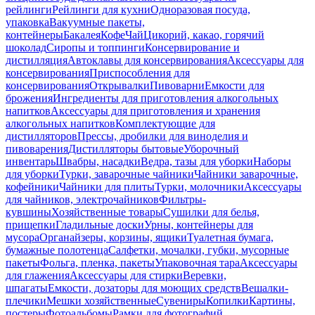
рейлинги
Рейлинги для кухни
Одноразовая посуда,
упаковка
Вакуумные пакеты,
контейнеры
Бакалея
Кофе
Чай
Цикорий, какао, горячий
шоколад
Сиропы и топпинги
Консервирование и
дистилляция
Автоклавы для консервирования
Аксессуары для
консервирования
Приспособления для
консервирования
Открывалки
Пивоварни
Емкости для
брожения
Ингредиенты для приготовления алкогольных
напитков
Аксессуары для приготовления и хранения
алкогольных напитков
Комплектующие для
дистилляторов
Прессы, дробилки для виноделия и
пивоварения
Дистилляторы бытовые
Уборочный
инвентарь
Швабры, насадки
Ведра, тазы для уборки
Наборы
для уборки
Турки, заварочные чайники
Чайники заварочные,
кофейники
Чайники для плиты
Турки, молочники
Аксессуары
для чайников, электрочайников
Фильтры-
кувшины
Хозяйственные товары
Сушилки для белья,
прищепки
Гладильные доски
Урны, контейнеры для
мусора
Органайзеры, корзины, ящики
Туалетная бумага,
бумажные полотенца
Салфетки, мочалки, губки, мусорные
пакеты
Фольга, пленка, пакеты
Упаковочная тара
Аксессуары
для глажения
Аксессуары для стирки
Веревки,
шпагаты
Емкости, дозаторы для моющих средств
Вешалки-
плечики
Мешки хозяйственные
Сувениры
Копилки
Картины,
постеры
Фотоальбомы
Рамки для фотографий,