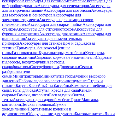
бензорезов
Аксессуары для бетоносмесителей
Аксессуары для
виброоборудования
Аксессуары для генераторов
Аксессуары
для затирочных машин
Аксессуары для мотопомп
Аксессуары
для мотобуров и бензобуров
Аксессуары для
электроинструмента
Аксессуары для компрессоров,
пневмосистем
Аксессуары для сварки, пайки
Аксессуары для
станков
Аксессуары для стружкоотсосов
Аксессуары для
бурения и сверления
Аксессуары для резания
Аксессуары для
шлифования
Аксессуары для измерительных
приборов
Аксессуары для станков
Дом и сад
Садовая
техника
Триммеры, бензокосы
Цепные
пилы
Газонокосилки
Культиваторы, мотоблоки
Кусторезы,
садовые ножницы
Садовые, кормовые измельчители
Садовые
пылесосы, воздуходувки
Аэраторы,
скарификаторы
Снегоуборщики
Дровоколы
Сеялки,
разбрасыватели
семян
Минитракторы
Миникультиваторы
Мойки высокого
давления
Наборы садового электроинструмента
Отдых и
пикник
Батуты
Бассейны
Спа-бассейны
Комплекты мебели для
сада
Столы для сада
Стулья, кресла для сада
Качели
садовые
Гамаки, шезлонги
Раскладушки
Зонты,
тенты
Аксессуары для садовой мебели
Грили
Мангалы,
коптильни
Детская площадка
Сумки-
холодильники
Портативные колонки и
аудиосистемы
Оборудование для участка
Бытовые насосы
Люки