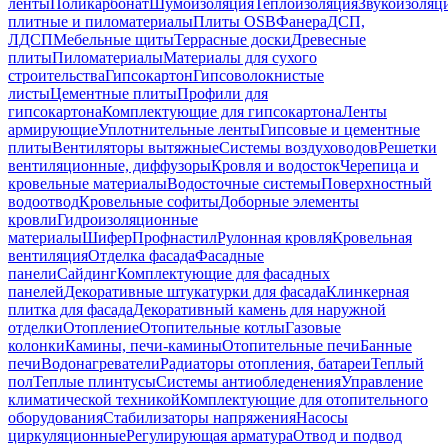
ленты
Поликарбонат
Шумоизоляция
Теплоизоляция
Звукоизоляц
плитные и пиломатериалы
Плиты OSB
Фанера
ДСП,
ЛДСП
Мебельные щиты
Террасные доски
Древесные
плиты
Пиломатериалы
Материалы для сухого
строительства
Гипсокартон
Гипсоволокнистые
листы
Цементные плиты
Профили для
гипсокартона
Комплектующие для гипсокартона
Ленты
армирующие
Уплотнительные ленты
Гипсовые и цементные
плиты
Вентиляторы вытяжные
Системы воздуховодов
Решетки
вентиляционные, диффузоры
Кровля и водосток
Черепица и
кровельные материалы
Водосточные системы
Поверхностный
водоотвод
Кровельные софиты
Доборные элементы
кровли
Гидроизоляционные
материалы
Шифер
Профнастил
Рулонная кровля
Кровельная
вентиляция
Отделка фасада
Фасадные
панели
Сайдинг
Комплектующие для фасадных
панелей
Декоративные штукатурки для фасада
Клинкерная
плитка для фасада
Декоративный камень для наружной
отделки
Отопление
Отопительные котлы
Газовые
колонки
Камины, печи-камины
Отопительные печи
Банные
печи
Водонагреватели
Радиаторы отопления, батареи
Теплый
пол
Теплые плинтусы
Системы антиобледенения
Управление
климатической техникой
Комплектующие для отопительного
оборудования
Стабилизаторы напряжения
Насосы
циркуляционные
Регулирующая арматура
Отвод и подвод