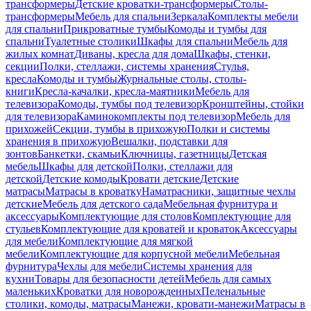
трансформеры
Детские кроватки-трансформеры
Столы-
трансформеры
Мебель для спальни
Зеркала
Комплекты мебели
для спальни
Прикроватные тумбы
Комоды и тумбы для
спальни
Туалетные столики
Шкафы для спальни
Мебель для
жилых комнат
Диваны, кресла для дома
Шкафы, стенки,
секции
Полки, стеллажи, системы хранения
Стулья,
кресла
Комоды и тумбы
Журнальные столы, столы-
книги
Кресла-качалки, кресла-маятники
Мебель для
телевизора
Комоды, тумбы под телевизор
Кронштейны, стойки
для телевизора
Каминокомплекты под телевизор
Мебель для
прихожей
Секции, тумбы в прихожую
Полки и системы
хранения в прихожую
Вешалки, подставки для
зонтов
Банкетки, скамьи
Ключницы, газетницы
Детская
мебель
Шкафы для детской
Полки, стеллажи для
детской
Детские комоды
Кровати детские
Детские
матрасы
Матрасы в кроватку
Наматрасники, защитные чехлы
детские
Мебель для детского сада
Мебельная фурнитура и
аксессуары
Комплектующие для столов
Комплектующие для
стульев
Комплектующие для кроватей и кроваток
Аксессуары
для мебели
Комплектующие для мягкой
мебели
Комплектующие для корпусной мебели
Мебельная
фурнитура
Чехлы для мебели
Системы хранения для
кухни
Товары для безопасности детей
Мебель для самых
маленьких
Кроватки для новорожденных
Пеленальные
столики, комоды, матрасы
Манежи, кровати-манежи
Матрасы в