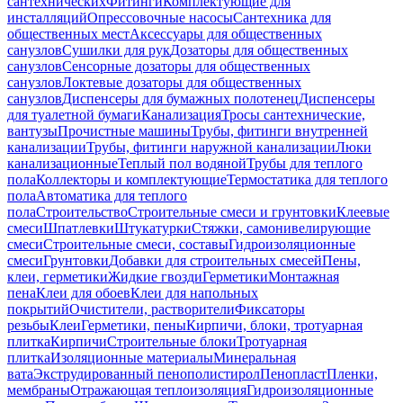
сантехнических
Фитинги
Комплектующие для
инсталляций
Опрессовочные насосы
Сантехника для
общественных мест
Аксессуары для общественных
санузлов
Сушилки для рук
Дозаторы для общественных
санузлов
Сенсорные дозаторы для общественных
санузлов
Локтевые дозаторы для общественных
санузлов
Диспенсеры для бумажных полотенец
Диспенсеры
для туалетной бумаги
Канализация
Тросы сантехнические,
вантузы
Прочистные машины
Трубы, фитинги внутренней
канализации
Трубы, фитинги наружной канализации
Люки
канализационные
Теплый пол водяной
Трубы для теплого
пола
Коллекторы и комплектующие
Термостатика для теплого
пола
Автоматика для теплого
пола
Строительство
Строительные смеси и грунтовки
Клеевые
смеси
Шпатлевки
Штукатурки
Стяжки, самонивелирующие
смеси
Строительные смеси, составы
Гидроизоляционные
смеси
Грунтовки
Добавки для строительных смесей
Пены,
клеи, герметики
Жидкие гвозди
Герметики
Монтажная
пена
Клеи для обоев
Клеи для напольных
покрытий
Очистители, растворители
Фиксаторы
резьбы
Клеи
Герметики, пены
Кирпичи, блоки, тротуарная
плитка
Кирпичи
Строительные блоки
Тротуарная
плитка
Изоляционные материалы
Минеральная
вата
Экструдированный пенополистирол
Пенопласт
Пленки,
мембраны
Отражающая теплоизоляция
Гидроизоляционные