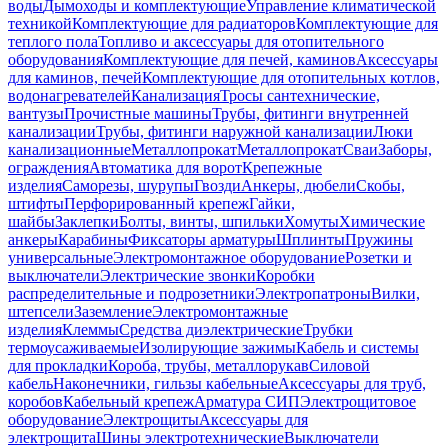
воды
Дымоходы и комплектующие
Управление климатической
техникой
Комплектующие для радиаторов
Комплектующие для
теплого пола
Топливо и аксессуары для отопительного
оборудования
Комплектующие для печей, каминов
Аксессуары
для каминов, печей
Комплектующие для отопительных котлов,
водонагревателей
Канализация
Тросы сантехнические,
вантузы
Прочистные машины
Трубы, фитинги внутренней
канализации
Трубы, фитинги наружной канализации
Люки
канализационные
Металлопрокат
Металлопрокат
Сваи
Заборы,
ограждения
Автоматика для ворот
Крепежные
изделия
Саморезы, шурупы
Гвозди
Анкеры, дюбели
Скобы,
штифты
Перфорированный крепеж
Гайки,
шайбы
Заклепки
Болты, винты, шпильки
Хомуты
Химические
анкеры
Карабины
Фиксаторы арматуры
Шплинты
Пружины
универсальные
Электромонтажное оборудование
Розетки и
выключатели
Электрические звонки
Коробки
распределительные и подрозетники
Электропатроны
Вилки,
штепсели
Заземление
Электромонтажные
изделия
Клеммы
Средства диэлектрические
Трубки
термоусаживаемые
Изолирующие зажимы
Кабель и системы
для прокладки
Короба, трубы, металлорукав
Силовой
кабель
Наконечники, гильзы кабельные
Аксессуары для труб,
коробов
Кабельный крепеж
Арматура СИП
Электрощитовое
оборудование
Электрощиты
Аксессуары для
электрощита
Шины электротехнические
Выключатели