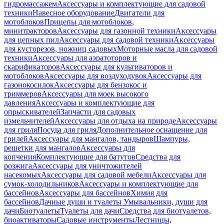
гидромассажем
Аксессуары и комплектующие для садовой
техники
Навесное оборудование
Двигатели для
мотоблоков
Прицепы для мотоблоков,
минитракторов
Аксессуары для газонной техники
Аксессуары
для цепных пил
Аксессуары для садовой техники
Аксессуары
для кусторезов, ножниц садовых
Моторные масла для садовой
техники
Аксессуары для аэратоторов и
скарификаторов
Аксессуары для культиваторов и
мотоблоков
Аксессуары для воздуходувок
Аксессуары для
газонокосилок
Аксессуары для бензокос и
триммеров
Аксессуары для моек высокого
давления
Аксессуары и комплектующие для
опрыскивателей
Запчасти для садовых
измельчителей
Аксессуары для отдыха на природе
Аксессуары
для гриля
Посуда для гриля
Дополнительное оснащение для
грилей
Аксессуары для мангалов, тандыров
Шампуры,
решетки для мангалов
Аксессуары для
копчения
Комплектующие для батутов
Средства для
розжига
Аксессуары для уничтожителей
насекомых
Аксессуары для садовой мебели
Аксессуары для
сумок-холодильников
Аксессуары и комплектующие для
бассейнов
Аксессуары для бассейнов
Химия для
бассейнов
Дачные души и туалеты
Умывальники, души для
дачи
Биотуалеты
Туалеты для дачи
Средства для биотуалетов,
биоактиваторы
Садовые инструменты
Лестницы,