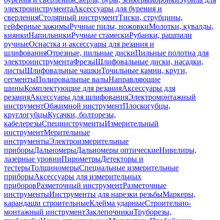
электроинструмента
Аксессуары для бурения и
сверления
Столярный инструмент
Тиски, струбцины,
гейферные зажимы
Ручные пилы, ножовки
Молотки, кувалды,
киянки
Напильники
Ручные стамески
Рубанки, рашпили
ручные
Оснастка и аксессуары для резания и
шлифования
Отрезные, пильные диски
Пильные полотна для
электроинструмента
Фрезы
Шлифовальные диски, насадки,
листы
Шлифовальные чашки
Точильные камни, круги,
сегменты
Полировальные валы
Направляющие
шины
Комплектующие для резания
Аксессуары для
резания
Аксессуары для шлифования
Электромонтажный
инструмент
Обжимной инструмент
Плоскогубцы,
круглогубцы
Кусачки, болторезы,
кабелерезы
Специнструменты
Измерительный
инструмент
Мерительные
инструменты
Электроизмерительные
приборы
Дальномеры
Дальномеры оптические
Нивелиры,
лазерные уровни
Пирометры
Детекторы и
тестеры
Толщиномеры
Специальные измерительные
приборы
Аксессуары для измерительных
приборов
Разметочный инструмент
Разметочные
инструменты
Инструменты для нарезки резьбы
Маркеры,
карандаши строительные
Клейма ударные
Строительно-
монтажный инструмент
Заклепочники
Труборезы,