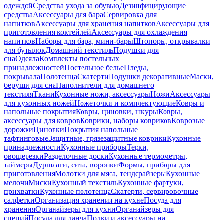
одеждой
Средства ухода за обувью
Дезинфицирующие
средства
Аксессуары для бара
Сервировка для
напитков
Аксессуары для хранения напитков
Аксессуары для
приготовления коктейлей
Аксессуары для охлаждения
напитков
Наборы для бара, мини-бары
Штопоры, открывалки
для бутылок
Домашний текстиль
Подушки для
сна
Одеяла
Комплекты постельных
принадлежностей
Постельное белье
Пледы,
покрывала
Полотенца
Скатерти
Подушки декоративные
Маски,
беруши для сна
Наполнители для домашнего
текстиля
Ткани
Кухонные ножи, аксессуары
Ножи
Аксессуары
для кухонных ножей
Ножеточки и комплектующие
Ковры и
напольные покрытия
Ковры, циновки, шкуры
Ковры,
аксессуары для ковров
Коврики, наборы ковриков
Ковровые
дорожки
Циновки
Покрытия напольные
тафтинговые
Защитные, грязезащитные коврики
Кухонные
принадлежности
Кухонные приборы
Терки,
овощерезки
Разделочные доски
Кухонные термометры,
таймеры
Дуршлаги, сита, воронки
Формы, приборы для
приготовления
Молотки для мяса, тендерайзеры
Кухонные
мелочи
Миски
Кухонный текстиль
Кухонные фартуки,
прихватки
Кухонные полотенца
Скатерти, сервировочные
салфетки
Организация хранения на кухне
Посуда для
хранения
Органайзеры для кухни
Органайзеры для
специй
Посуда для ланча
Полки и аксессуары на