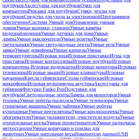
ноутбуков
Аксессуары для ноутбуков
Очки для
компьютера
Рюкзаки для ноутбуков
Сумки, чехлы для
ноутбуков
Средства для ухода за электроникой
Программное
обеспечение
Система Умный дом
Управление умным
домом
Умные колонки, станции
Умные камеры
видеонаблюдения
Умные датчики для дома
Умные
лампы
Умные выключатели
Умные розетки
Умные
светильники
Умные светодиодные ленты
Умные реле
Умные
замки
Умные домофоны
Умные карнизы
Умные
терморегуляторы
Игровая зона
Игровые приставки
Игры для
приставок
Игровые контроллеры
Игровые ноутбуки
Игровые
компьютеры
Игровые видеокарты
Игровые мониторы
Игровые
телевизоры
Игровые мыши
Игровые клавиатуры
Игровые
наушники
Кресла геймерские
Столы геймерские
Игровые
микрофоны
Игровая мультимедиа акустика
Аксессуары для
геймеров
Фигурки Funko Pop
Подставки для
ноутбуков
Светодиодные ленты
Лампы для мониторов
Умная
техника
Умные роботы-пылесосы
Умные телевизоры
Умные
стиральные машины
Умные чайники
Умные роботы
кулинарные
Умные вентиляторы
Умные кондиционеры
Умные
обогреватели
Умные увлажнители, очистители воздуха
Умные
отопительные котлы
Умные проветриватели
Умные радиочасы,
метеостанции
Умные кормушки и поилки для
животных
Умные напольные весы
Накопители данных
USB