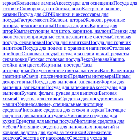
зеркал
Кольцевые лампы
Аксессуары для освещения
Посуда для
готовки
Сковороды, сотейники, воки
Кастрюли, ковши,
казаны
Посуда для СВЧ
Крышки и аксессуары для
посуды
Гастроемкости
Жалюзи, шторы
Жалюзи, рулонные
шторы, римские шторы
Шторы, гардины
Карнизы для
штор
Комплектующие для штор, карнизов, жалюзи
Пленки для
окон
Электроприводные солнцезащитные системы
Столовая
посуда, сервировка
Посуда для напитков
Посуда для горячих
напитков
Посуда для подачи и хранения напитков
Столовые
приборы
Столовая посуда
Посуда для сервировки
Предметы
сервировки
Детская столовая посуда
Декор
Зеркала
Кашпо,
стойки для цветов
Картины, постеры
Часы
интерьерные
Искусственные цветы, растения
Вазы
Ключницы,
газетницы
Свечи, подсвечники
Предметы интерьера
Ширмы
декоративные
Посуда для выпечки, запекания
Формы для
выпечки, запекания
Посуда для запекания
Аксессуары для
выпечки
Бумага, фольга, рукава для выпечки
Бытовая
химия
Средства для стирки
Средства для посудомоечных
машин
Универсальные, специальные чистящие
средства
Чистящие средства для стекол и зеркал
Чистящие
средства для ванной и туалета
Чистящие средства для
кухни
Средства для мытья посуды
Чистящие средства для
мебели
Чистящие средства для напольных покрытий и
ковров
Средства для ухода за техникой
Освежители
воздуха
Средства от насекомых
Средства ухода за