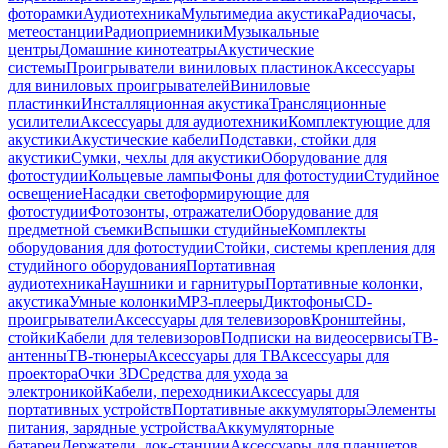
фоторамки
Аудиотехника
Мультимедиа акустика
Радиочасы,
метеостанции
Радиоприемники
Музыкальные
центры
Домашние кинотеатры
Акустические
системы
Проигрыватели виниловых пластинок
Аксессуары
для виниловых проигрывателей
Виниловые
пластинки
Инсталляционная акустика
Трансляционные
усилители
Аксессуары для аудиотехники
Комплектующие для
акустики
Акустические кабели
Подставки, стойки для
акустики
Сумки, чехлы для акустики
Оборудование для
фотостудии
Кольцевые лампы
Фоны для фотостудии
Студийное
освещение
Насадки светоформирующие для
фотостудии
Фотозонты, отражатели
Оборудование для
предметной съемки
Вспышки студийные
Комплекты
оборудования для фотостудии
Стойки, системы крепления для
студийного оборудования
Портативная
аудиотехника
Наушники и гарнитуры
Портативные колонки,
акустика
Умные колонки
MP3-плееры
Диктофоны
CD-
проигрыватели
Аксессуары для телевизоров
Кронштейны,
стойки
Кабели для телевизоров
Подписки на видеосервисы
ТВ-
антенны
ТВ-тюнеры
Аксессуары для ТВ
Аксессуары для
проектора
Очки 3D
Средства для ухода за
электроникой
Кабели, переходники
Аксессуары для
портативных устройств
Портативные аккумуляторы
Элементы
питания, зарядные устройства
Аккумуляторные
батареи
Держатели, док-станции
Аксессуары для планшетов,