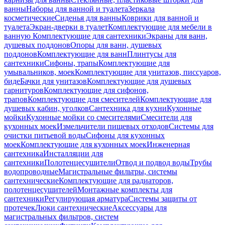
ванны
Наборы для ванной и туалета
Зеркала
косметические
Сиденья для ванны
Коврики для ванной и
туалета
Экран-дверки в туалет
Комплектующие для мебели в
ванную
Комплектующие для сантехники
Экраны для ванн,
душевых поддонов
Опоры для ванн, душевых
поддонов
Комплектующие для ванн
Плинтусы для
сантехники
Сифоны, трапы
Комплектующие для
умывальников, моек
Комплектующие для унитазов, писсуаров,
биде
Бачки для унитазов
Комплектующие для душевых
гарнитуров
Комплектующие для сифонов,
трапов
Комплектующие для смесителей
Комплектующие для
душевых кабин, уголков
Сантехника для кухни
Кухонные
мойки
Кухонные мойки со смесителями
Смесители для
кухонных моек
Измельчители пищевых отходов
Системы для
очистки питьевой воды
Сифоны для кухонных
моек
Комплектующие для кухонных моек
Инженерная
сантехника
Инсталляции для
сантехники
Полотенцесушители
Отвод и подвод воды
Трубы
водопроводные
Магистральные фильтры, системы
сантехнические
Комплектующие для радиаторов,
полотенцесушителей
Монтажные комплекты для
сантехники
Регулирующая арматура
Системы защиты от
протечек
Люки сантехнические
Аксессуары для
магистральных фильтров, систем