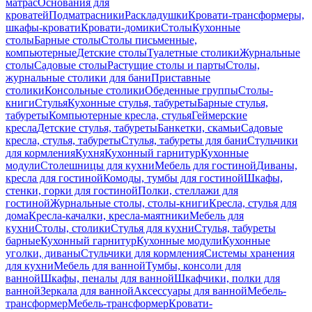
матрас
Основания для
кроватей
Подматрасники
Раскладушки
Кровати-трансформеры,
шкафы-кровати
Кровати-домики
Столы
Кухонные
столы
Барные столы
Столы письменные,
компьютерные
Детские столы
Туалетные столики
Журнальные
столы
Садовые столы
Растущие столы и парты
Столы,
журнальные столики для бани
Приставные
столики
Консольные столики
Обеденные группы
Столы-
книги
Стулья
Кухонные стулья, табуреты
Барные стулья,
табуреты
Компьютерные кресла, стулья
Геймерские
кресла
Детские стулья, табуреты
Банкетки, скамьи
Садовые
кресла, стулья, табуреты
Стулья, табуреты для бани
Стульчики
для кормления
Кухня
Кухонный гарнитур
Кухонные
модули
Столешницы для кухни
Мебель для гостиной
Диваны,
кресла для гостиной
Комоды, тумбы для гостиной
Шкафы,
стенки, горки для гостиной
Полки, стеллажи для
гостиной
Журнальные столы, столы-книги
Кресла, стулья для
дома
Кресла-качалки, кресла-маятники
Мебель для
кухни
Столы, столики
Стулья для кухни
Стулья, табуреты
барные
Кухонный гарнитур
Кухонные модули
Кухонные
уголки, диваны
Стульчики для кормления
Системы хранения
для кухни
Мебель для ванной
Тумбы, консоли для
ванной
Шкафы, пеналы для ванной
Шкафчики, полки для
ванной
Зеркала для ванной
Аксессуары для ванной
Мебель-
трансформер
Мебель-трансформер
Кровати-