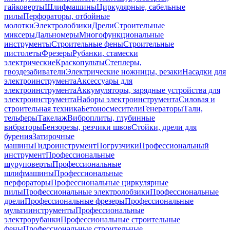
гайковерты
Шлифмашины
Циркулярные, сабельные
пилы
Перфораторы, отбойные
молотки
Электролобзики
Дрели
Строительные
миксеры
Дальномеры
Многофункциональные
инструменты
Строительные фены
Строительные
пистолеты
Фрезеры
Рубанки, стамески
электрические
Краскопульты
Степлеры,
гвоздезабиватели
Электрические ножницы, резаки
Насадки для
электроинструмента
Аксессуары для
электроинструмента
Аккумуляторы, зарядные устройства для
электроинструмента
Наборы электроинструмента
Силовая и
строительная техника
Бетоносмесители
Генераторы
Тали,
тельферы
Такелаж
Виброплиты, глубинные
вибраторы
Бензорезы, резчики швов
Стойки, дрели для
бурения
Затирочные
машины
Гидроинструмент
Погрузчики
Профессиональный
инструмент
Профессиональные
шуруповерты
Профессиональные
шлифмашины
Профессиональные
перфораторы
Профессиональные циркулярные
пилы
Профессиональные электролобзики
Профессиональные
дрели
Профессиональные фрезеры
Профессиональные
мультиинструменты
Профессиональные
электрорубанки
Профессиональные строительные
фены
Профессиональные строительные