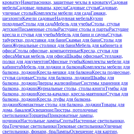
кроватку
Наматрасники, защитные чехлы в кроватку
Садовая
мебель
Садовые диваны, кресла
Садовые стулья
Садовые,
уличные столы
Комплекты мебели для сада
Гамаки,
шезлонги
Качели садовые
Надувная мебель
Кухни
походные
Столы для сада
Мебель для учебы
Столы, стулья
детские
Письменные столы
Растущие столы и парты
Растущие
кресла и стулья для учебы
Мебель для бани и сауны
Стулья,
табуретки, подставки для бани
Скамьи для бани
Столы для
бани
Журнальные столики для бани
Мебель для кабинета и
офиса
Столы офисные, компьютерные
Кресла, стулья для
офиса
Мягкая мебель для офиса
Шкафы офисные
Стеллажи,
полки для документов
Офисные тумбы
Комплекты мебели для
кабинета
Мебель для лоджии и балкона
Комплекты мебели для
балкона, лоджии
Кресла-мешки для балкона
Кресла подвесные,
стулья садовые
Столы для балкона, лоджии
Шкафы для
балкона, лоджии
Дверцы жалюзийные
Системы хранения для
балкона, лоджии
Журнальные столы, столы-книги
Тумбы для
балкона, лоджии
Кресла-качалки, кресла-маятники
Стулья для
балкона, лоджии
Кресла, пуфы для балкона,
лоджии
Компактные столы для балкона, лоджии
Товары для
дома, бакалея
Освещение
Люстры, потолочные
светильники
Торшеры
Прикроватные лампы,
ночники
Настольные лампы
Споты
Настенные светильники,
бра
Точечные светильники
Трековые светильники
Уличные
светильники, фонари, бра
Лампы
Освещение для картин,