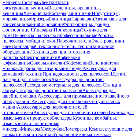
мейкеры
Тостеры
Электрогрили,
электрошашлычницы
Вафельницы, орешницы,
кексницы
Хлебопечки
Ростеры, мини-печи
Йогуртницы,
мороженицы
Фризеры
Блинницы
Пароварки
Автоклавы для
консервирования
Сыроварни
Фритюрницы, фондю-
фритюрницы
Яйцеварки
Попкорницы
Техника для
дома
Пылесосы
Пылесосы профессиональные
Роботы-
пылесосы, мойщики окон
Пароочистители
Электровеники,
электрошвабры
Стеклоочистители
Стерилизационное
оборудование
Техника для приготовления
напитков
Электрочайники
Кофеварки,
кофемашины
Соковыжималки
Кофемолки
Вспениватели
молока
Сифоны для газирования воды
Аксессуары для
домашней техники
Принадлежности для пылесосов
Щетки,
насадки для пылесосов
Аксессуары для роботов-
пылесосов
Расходные материалы для пылесосов
Станции,
аккумуляторы для роботов-пылесосов
Аксессуары для
швейных машин
Аксессуары для промышленного швейного
оборудования
Аксессуары для стиральных и сушильных
машин
Аксессуары для пароочистителей,
отпаривателей
Аксессуары для стеклоочистителей
Техника для
измельчения продуктов
Блендеры
Кухонные комбайны,
измельчители
Планетарные
миксеры
Миксеры
Мясорубки
Ломтерезки
Комплектующие для
климатической техники
Управление климатической