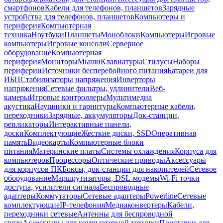
смартфонов
Кабели для телефонов, планшетов
Зарядные
устройства для телефонов, планшетов
Компьютеры и
периферия
Компьютерная
техника
Ноутбуки
Планшеты
Моноблоки
Компьютеры
Игровые
компьютеры
Игровые консоли
Серверное
оборудование
Компьютерная
периферия
Мониторы
Мыши
Клавиатуры
Стилусы
Наборы
периферии
Источники бесперебойного питания
Батареи для
ИБП
Стабилизаторы напряжения
Инверторы
напряжения
Сетевые фильтры, удлинители
Веб-
камеры
Игровые контроллеры
Мультимедиа
акустика
Наушники и гарнитуры
Компьютерные кабели,
переходники
Зарядные, аккумуляторы
Док-станции,
репликаторы
Интерактивные панели,
доски
Комплектующие
Жесткие диски, SSD
Оперативная
память
Видеокарты
Компьютерные блоки
питания
Материнские платы
Системы охлаждения
Корпуса для
компьютеров
Процессоры
Оптические приводы
Аксессуары
для корпусов ПК
Боксы, док-станции для накопителей
Сетевое
оборудование
Маршрутизаторы, DSL-модемы
Wi-Fi точки
доступа, усилители сигнала
Беспроводные
адаптеры
Коммутаторы
Сетевые адаптеры
Powerline
Сетевые
комплектующие
IP-телефония
Медиаконвертеры
Кабели,
переходники сетевые
Антенны для беспроводной
связи
Аксессуары для компьютерной техники
Подставки для