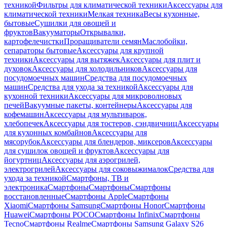
техникой
Фильтры для климатической техники
Аксессуары для
климатической техники
Мелкая техника
Весы кухонные,
бытовые
Сушилки для овощей и
фруктов
Вакууматоры
Открывалки,
картофелечистки
Проращиватели семян
Маслобойки,
сепараторы бытовые
Аксессуары для крупной
техники
Аксессуары для вытяжек
Аксессуары для плит и
духовок
Аксессуары для холодильников
Аксессуары для
посудомоечных машин
Средства для посудомоечных
машин
Средства для ухода за техникой
Аксессуары для
кухонной техники
Аксессуары для микроволновых
печей
Вакуумные пакеты, контейнеры
Аксессуары для
кофемашин
Аксессуары для мультиварок,
хлебопечек
Аксессуары для тостеров, сэндвичниц
Аксессуары
для кухонных комбайнов
Аксессуары для
мясорубок
Аксессуары для блендеров, миксеров
Аксессуары
для сушилок овощей и фруктов
Аксессуары для
йогуртниц
Аксессуары для аэрогрилей,
электрогрилей
Аксессуары для соковыжималок
Средства для
ухода за техникой
Смартфоны, ТВ и
электроника
Смартфоны
Смартфоны
Смартфоны
восстановленные
Смартфоны Apple
Смартфоны
Xiaomi
Смартфоны Samsung
Смартфоны Honor
Смартфоны
Huawei
Смартфоны POCO
Смартфоны Infinix
Смартфоны
Tecno
Смартфоны Realme
Смартфоны Samsung Galaxy S26