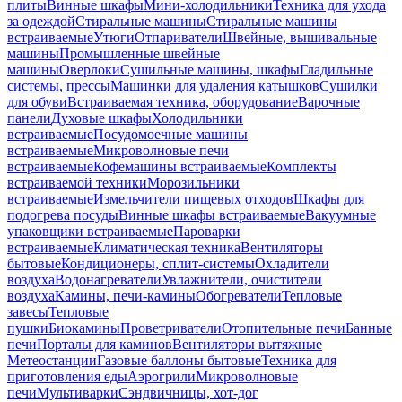
плиты
Винные шкафы
Мини-холодильники
Техника для ухода
за одеждой
Стиральные машины
Стиральные машины
встраиваемые
Утюги
Отпариватели
Швейные, вышивальные
машины
Промышленные швейные
машины
Оверлоки
Сушильные машины, шкафы
Гладильные
системы, прессы
Машинки для удаления катышков
Сушилки
для обуви
Встраиваемая техника, оборудование
Варочные
панели
Духовые шкафы
Холодильники
встраиваемые
Посудомоечные машины
встраиваемые
Микроволновые печи
встраиваемые
Кофемашины встраиваемые
Комплекты
встраиваемой техники
Морозильники
встраиваемые
Измельчители пищевых отходов
Шкафы для
подогрева посуды
Винные шкафы встраиваемые
Вакуумные
упаковщики встраиваемые
Пароварки
встраиваемые
Климатическая техника
Вентиляторы
бытовые
Кондиционеры, сплит-системы
Охладители
воздуха
Водонагреватели
Увлажнители, очистители
воздуха
Камины, печи-камины
Обогреватели
Тепловые
завесы
Тепловые
пушки
Биокамины
Проветриватели
Отопительные печи
Банные
печи
Порталы для каминов
Вентиляторы вытяжные
Метеостанции
Газовые баллоны бытовые
Техника для
приготовления еды
Аэрогрили
Микроволновые
печи
Мультиварки
Сэндвичницы, хот-дог