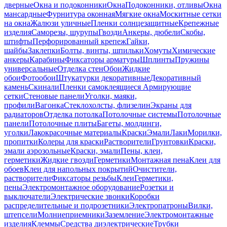
дверные
Окна и подоконники
Окна
Подоконники, отливы
Окна
мансардные
Фурнитура оконная
Мягкие окна
Москитные сетки
на окна
Жалюзи уличные
Пленки солнцезащитные
Крепежные
изделия
Саморезы, шурупы
Гвозди
Анкеры, дюбели
Скобы,
штифты
Перфорированный крепеж
Гайки,
шайбы
Заклепки
Болты, винты, шпильки
Хомуты
Химические
анкеры
Карабины
Фиксаторы арматуры
Шплинты
Пружины
универсальные
Отделка стен
Обои
Жидкие
обои
Фотообои
Штукатурки декоративные
Декоративный
камень
Скинали
Пленки самоклеящиеся
Армирующие
сетки
Стеновые панели
Уголки, маяки,
профили
Вагонка
Стеклохолсты, флизелин
Экраны для
радиаторов
Отделка потолка
Потолочные системы
Потолочные
панели
Потолочные плиты
Багеты, молдинги,
уголки
Лакокрасочные материалы
Краски
Эмали
Лаки
Морилки,
пропитки
Колеры для краски
Растворители
Грунтовки
Краски,
эмали аэрозольные
Краски, эмали
Пены, клеи,
герметики
Жидкие гвозди
Герметики
Монтажная пена
Клеи для
обоев
Клеи для напольных покрытий
Очистители,
растворители
Фиксаторы резьбы
Клеи
Герметики,
пены
Электромонтажное оборудование
Розетки и
выключатели
Электрические звонки
Коробки
распределительные и подрозетники
Электропатроны
Вилки,
штепсели
Молниеприемники
Заземление
Электромонтажные
изделия
Клеммы
Средства диэлектрические
Трубки