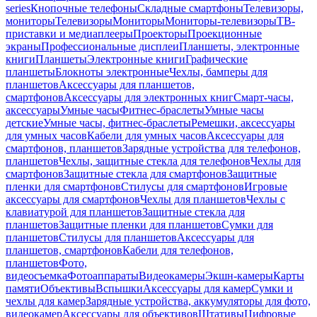
series
Кнопочные телефоны
Складные смартфоны
Телевизоры,
мониторы
Телевизоры
Мониторы
Мониторы-телевизоры
ТВ-
приставки и медиаплееры
Проекторы
Проекционные
экраны
Профессиональные дисплеи
Планшеты, электронные
книги
Планшеты
Электронные книги
Графические
планшеты
Блокноты электронные
Чехлы, бамперы для
планшетов
Аксессуары для планшетов,
смартфонов
Аксессуары для электронных книг
Смарт-часы,
аксессуары
Умные часы
Фитнес-браслеты
Умные часы
детские
Умные часы, фитнес-браслеты
Ремешки, аксессуары
для умных часов
Кабели для умных часов
Аксессуары для
смартфонов, планшетов
Зарядные устройства для телефонов,
планшетов
Чехлы, защитные стекла для телефонов
Чехлы для
смартфонов
Защитные стекла для смартфонов
Защитные
пленки для смартфонов
Стилусы для смартфонов
Игровые
аксессуары для смартфонов
Чехлы для планшетов
Чехлы с
клавиатурой для планшетов
Защитные стекла для
планшетов
Защитные пленки для планшетов
Сумки для
планшетов
Стилусы для планшетов
Аксессуары для
планшетов, смартфонов
Кабели для телефонов,
планшетов
Фото,
видеосъемка
Фотоаппараты
Видеокамеры
Экшн-камеры
Карты
памяти
Объективы
Вспышки
Аксессуары для камер
Сумки и
чехлы для камер
Зарядные устройства, аккумуляторы для фото,
видеокамер
Аксессуары для объективов
Штативы
Цифровые