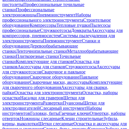
пистолеты
Профессиональные точильные
станки
Профессиональные
электроножницы
Пневмоинструмент
Наборы
профессионального электроинструмента
Строительное
оборудование
Компрессоры
Тепловые пушки
Пылесосы
профессиональные
Стружкоотсосы
Домкраты
Аксессуары для
компрессоров, пневмосистем
Системы пылеудаления для
электроинструмента
Пневмоинструмент
Станки и
оборудование
Деревообрабатывающие
станки
Ленточнопильные станки
Металлообрабатывающие
станки
Плиткорезные станки
Точильные
станки
Комплектующие для станков
Оснастка для
станков
Аксессуары для станков
Стружкоотсосы
Аксессуары
для стружкоотсосов
Сварочное и паяльное
оборудование
Сварочное оборудование
Паяльное
оборудование
Сварочные маски, аксессуары
Комплектующие
для сварочного оборудования
Аксессуары для сварки,
пайки
Оснастка для электроинструмента
Оснастка, наборы
оснастки
Насадки для граверов
Щетки для
электроинструмента
Развертки
Пуансоны
Щетки для
электродвигателей
Слесарный инструмент
Наборы
инструментов
Головки, биты
Гаечные ключи
Отвертки, наборы
отверток
Ножницы слесарные
Клещи строительные
Зубила,
керны, выколотки
Щетки слесарные
Оснастка и аксессуары для
бурения и сверления
Сверла, буры, зенкеры
Коронки
Зубила для