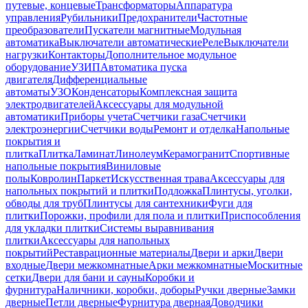
путевые, концевые
Трансформаторы
Аппаратура
управления
Рубильники
Предохранители
Частотные
преобразователи
Пускатели магнитные
Модульная
автоматика
Выключатели автоматические
Реле
Выключатели
нагрузки
Контакторы
Дополнительное модульное
оборудование
УЗИП
Автоматика пуска
двигателя
Дифференциальные
автоматы
УЗО
Конденсаторы
Комплексная защита
электродвигателей
Аксессуары для модульной
автоматики
Приборы учета
Счетчики газа
Счетчики
электроэнергии
Счетчики воды
Ремонт и отделка
Напольные
покрытия и
плитка
Плитка
Ламинат
Линолеум
Керамогранит
Спортивные
напольные покрытия
Виниловые
полы
Ковролин
Паркет
Искусственная трава
Аксессуары для
напольных покрытий и плитки
Подложка
Плинтусы, уголки,
обводы для труб
Плинтусы для сантехники
Фуги для
плитки
Порожки, профили для пола и плитки
Приспособления
для укладки плитки
Системы выравнивания
плитки
Аксессуары для напольных
покрытий
Реставрационные материалы
Двери и арки
Двери
входные
Двери межкомнатные
Арки межкомнатные
Москитные
сетки
Двери для бани и сауны
Коробки и
фурнитура
Наличники, коробки, доборы
Ручки дверные
Замки
дверные
Петли дверные
Фурнитура дверная
Доводчики