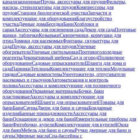
канализационные
Пруды, аксессуары для прудов
Фильтры,
насосы, стерилизаторы для прудов
Компрессоры для
прудов
Станции биологической очистки
Запчасти и
комплектующие для оборудования
Благоустройство
участка
Дачные дома
Беседки
Бани
Хозблоки и
сараи
Аксессуары для озеленения сада
Декор для сада
Почтовые
ящики, таблички
Козырьки
Скворечники, кормушки для
птиц
Домики для насекомых
Фонтаны, скульптуры для
сада
Пруды, аксессуары для прудов
Уличные
обогреватели
Уличные светильники
Противогололедные
реагенты
Декоративный щебень
Сад и огород
Поливочное
оборудование
Садовые опрыскиватели
Шланги для дома и
сада
Парники
Теплицы
Комплектующие для теплиц
Модульные
грядки
Садовые компостеры
Уничтожители, отпугиватели
насекомых и грызунов
Автоматизация и контроль
полива
Аксессуары и комплектующие для поливочного
оборудования
Укрывные материалы
Бочки, баки
пластиковые
Аксессуары и комплектующие для
опрыскивателей
Шланги для опрыскивателей
Товары для
бани
Бани
Сауны
Двери для бани и сауны
Бондарные
изделия
Банные принадлежности
Аксессуары для
бани
Оснащение и декор для бани
Измерительные приборы для
бани
Фитобочки, купели
Комплектующие для купелей
Окна
для бани
Мебель для бани и сауны
Ручки дверные для бани и
сауны
Эфирные масла
Спа-бассейны с