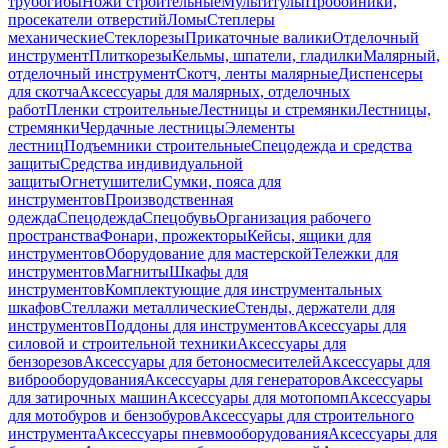
трубогибы
Ножи строительные
Мультитулы
Пробойники,
просекатели отверстий
Ломы
Степлеры
механические
Стеклорезы
Прикаточные валики
Отделочный
инструмент
Плиткорезы
Кельмы, шпатели, гладилки
Малярный,
отделочный инструмент
Скотч, ленты малярные
Диспенсеры
для скотча
Аксессуары для малярных, отделочных
работ
Пленки строительные
Лестницы и стремянки
Лестницы,
стремянки
Чердачные лестницы
Элементы
лестниц
Подъемники строительные
Спецодежда и средства
защиты
Средства индивидуальной
защиты
Огнетушители
Сумки, пояса для
инструментов
Производственная
одежда
Спецодежда
Спецобувь
Организация рабочего
пространства
Фонари, прожекторы
Кейсы, ящики для
инструментов
Оборудование для мастерской
Тележки для
инструментов
Магниты
Шкафы для
инструментов
Комплектующие для инструментальных
шкафов
Стеллажи металлические
Стенды, держатели для
инструментов
Поддоны для инструментов
Аксессуары для
силовой и строительной техники
Аксессуары для
бензорезов
Аксессуары для бетоносмесителей
Аксессуары для
виброоборудования
Аксессуары для генераторов
Аксессуары
для затирочных машин
Аксессуары для мотопомп
Аксессуары
для мотобуров и бензобуров
Аксессуары для строительного
инструмента
Аксессуары пневмооборудования
Аксессуары для