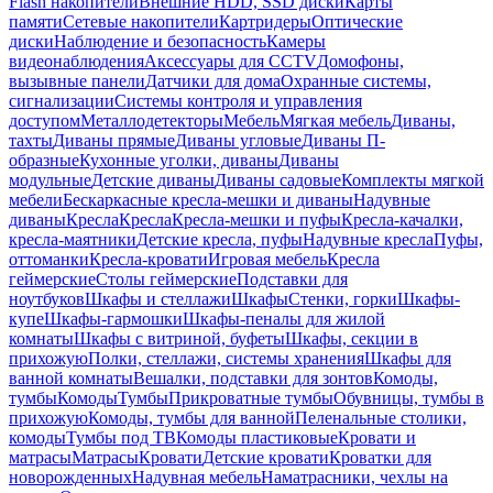
Flash накопители
Внешние HDD, SSD диски
Карты
памяти
Сетевые накопители
Картридеры
Оптические
диски
Наблюдение и безопасность
Камеры
видеонаблюдения
Аксессуары для CCTV
Домофоны,
вызывные панели
Датчики для дома
Охранные системы,
сигнализации
Системы контроля и управления
доступом
Металлодетекторы
Мебель
Мягкая мебель
Диваны,
тахты
Диваны прямые
Диваны угловые
Диваны П-
образные
Кухонные уголки, диваны
Диваны
модульные
Детские диваны
Диваны садовые
Комплекты мягкой
мебели
Бескаркасные кресла-мешки и диваны
Надувные
диваны
Кресла
Кресла
Кресла-мешки и пуфы
Кресла-качалки,
кресла-маятники
Детские кресла, пуфы
Надувные кресла
Пуфы,
оттоманки
Кресла-кровати
Игровая мебель
Кресла
геймерские
Столы геймерские
Подставки для
ноутбуков
Шкафы и стеллажи
Шкафы
Стенки, горки
Шкафы-
купе
Шкафы-гармошки
Шкафы-пеналы для жилой
комнаты
Шкафы с витриной, буфеты
Шкафы, секции в
прихожую
Полки, стеллажи, системы хранения
Шкафы для
ванной комнаты
Вешалки, подставки для зонтов
Комоды,
тумбы
Комоды
Тумбы
Прикроватные тумбы
Обувницы, тумбы в
прихожую
Комоды, тумбы для ванной
Пеленальные столики,
комоды
Тумбы под ТВ
Комоды пластиковые
Кровати и
матрасы
Матрасы
Кровати
Детские кровати
Кроватки для
новорожденных
Надувная мебель
Наматрасники, чехлы на