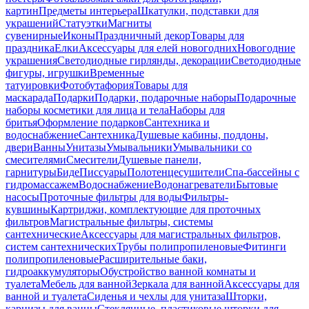
картин
Предметы интерьера
Шкатулки, подставки для
украшений
Статуэтки
Магниты
сувенирные
Иконы
Праздничный декор
Товары для
праздника
Елки
Аксессуары для елей новогодних
Новогодние
украшения
Светодиодные гирлянды, декорации
Светодиодные
фигуры, игрушки
Временные
татуировки
Фотобутафория
Товары для
маскарада
Подарки
Подарки, подарочные наборы
Подарочные
наборы косметики для лица и тела
Наборы для
бритья
Оформление подарков
Сантехника и
водоснабжение
Сантехника
Душевые кабины, поддоны,
двери
Ванны
Унитазы
Умывальники
Умывальники со
смесителями
Смесители
Душевые панели,
гарнитуры
Биде
Писсуары
Полотенцесушители
Спа-бассейны с
гидромассажем
Водоснабжение
Водонагреватели
Бытовые
насосы
Проточные фильтры для воды
Фильтры-
кувшины
Картриджи, комплектующие для проточных
фильтров
Магистральные фильтры, системы
сантехнические
Аксессуары для магистральных фильтров,
систем сантехнических
Трубы полипропиленовые
Фитинги
полипропиленовые
Расширительные баки,
гидроаккумуляторы
Обустройство ванной комнаты и
туалета
Мебель для ванной
Зеркала для ванной
Аксессуары для
ванной и туалета
Сиденья и чехлы для унитаза
Шторки,
карнизы для ванны
Стеклянные, пластиковые шторки для