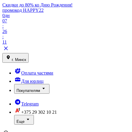
Скидки до 80% ко Дню Рождения!
промокод HAPPY22
0
дн
07
:
26
:
11
г. Минск
Оплата частями
Для юрлиц
Покупателям
Telegram
+375 29
302 10 21
Еще