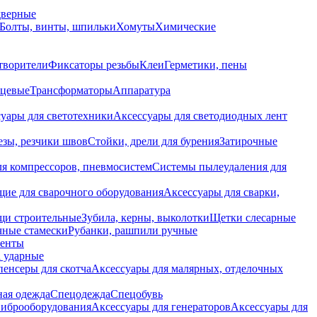
дверные
Болты, винты, шпильки
Хомуты
Химические
творители
Фиксаторы резьбы
Клеи
Герметики, пены
нцевые
Трансформаторы
Аппаратура
уары для светотехники
Аксессуары для светодиодных лент
езы, резчики швов
Стойки, дрели для бурения
Затирочные
ля компрессоров, пневмосистем
Системы пылеудаления для
ие для сварочного оборудования
Аксессуары для сварки,
щи строительные
Зубила, керны, выколотки
Щетки слесарные
чные стамески
Рубанки, рашпили ручные
енты
 ударные
енсеры для скотча
Аксессуары для малярных, отделочных
ная одежда
Спецодежда
Спецобувь
виброоборудования
Аксессуары для генераторов
Аксессуары для