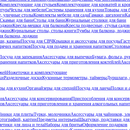
Комплектующие для стульев
Комплектующие для кроватей и кро
итура
Чехлы для мебели
Системы хранения для кухни
Товары для 
, уличные столы
Комплекты мебели для сада
Гамаки, шезлонги
Ка
Скамьи для бани
Столы для бани
Журнальные столики для бани
лоджии
Кресла-мешки для балкона
Кресла подвесные, стулья садо
оджии
Журнальные столы, столы-книги
Тумбы для балкона, лодж
я балкона, лоджии
ши, казаны
Посуда для СВЧ
Крышки и аксессуары для посуды
Гаст
орячих напитков
Посуда для подачи и хранения напитков
Столовы
Посуда для запекания
Аксессуары для выпечки
Бумага, фольга, р
хранения напитков
Аксессуары для приготовления коктейлей
Аксе
ожей
Ножеточки и комплектующие
ки
Разделочные доски
Кухонные термометры, таймеры
Дуршлаги, 
ры для кухни
Органайзеры для специй
Посуда для ланча
Полки и 
ия
Аксессуары для консервирования
Приспособления для консер
ков
Аксессуары для приготовления и хранения алкогольных напи
йники для плиты
Турки, молочники
Аксессуары для чайников, э
отографий, картин
Предметы интерьера
Шкатулки, подставки дл
етики для лица и тела
Наборы для бритья
Оформление подарков
льтры для воды
Фильтры-кувшины
Картриджи, комплектующие д