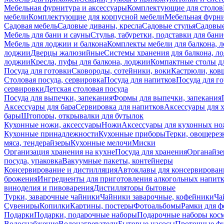
Мебельная фурнитура и аксессуары
Комплектующие для столов
мебели
Комплектующие для корпусной мебели
Мебельная фурн
Садовая мебель
Садовые диваны, кресла
Садовые стулья
Садовые
Мебель для бани и сауны
Стулья, табуретки, подставки для бани
Мебель для лоджии и балкона
Комплекты мебели для балкона, 
лоджии
Дверцы жалюзийные
Системы хранения для балкона, л
лоджии
Кресла, пуфы для балкона, лоджии
Компактные столы дл
Посуда для готовки
Сковороды, сотейники, воки
Кастрюли, ков
Столовая посуда, сервировка
Посуда для напитков
Посуда для г
сервировки
Детская столовая посуда
Посуда для выпечки, запекания
Формы для выпечки, запекания
Аксессуары для бара
Сервировка для напитков
Аксессуары для 
бары
Штопоры, открывалки для бутылок
Кухонные ножи, аксессуары
Ножи
Аксессуары для кухонных н
Кухонные принадлежности
Кухонные приборы
Терки, овощерез
мяса, тендерайзеры
Кухонные мелочи
Миски
Организация хранения на кухне
Посуда для хранения
Органайзе
посуда, упаковка
Вакуумные пакеты, контейнеры
Консервирование и дистилляция
Автоклавы для консервирован
брожения
Ингредиенты для приготовления алкогольных напит
виноделия и пивоварения
Дистилляторы бытовые
Турки, заварочные чайники
Чайники заварочные, кофейники
Ча
Сувениры
Копилки
Картины, постеры
Фотоальбомы
Рамки для ф
Подарки
Подарки, подарочные наборы
Подарочные наборы косм
Водоснабжение
Водонагреватели
Бытовые насосы
Проточные фи