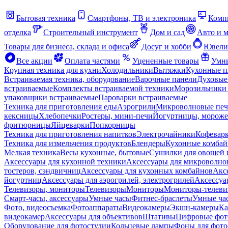
Бытовая техника
Смартфоны, ТВ и электроника
Комп
отделка
Строительный инструмент
Дом и сад
Авто и 
Товары для бизнеса, склада и офиса
Досуг и хобби
Ювели
Все акции
Оплата частями
Уцененные товары
Умны
Крупная техника для кухни
Холодильники
Вытяжки
Кухонные 
Встраиваемая техника, оборудование
Варочные панели
Духовые
встраиваемые
Комплекты встраиваемой техники
Морозильники 
упаковщики встраиваемые
Пароварки встраиваемые
Техника для приготовления еды
Аэрогрили
Микроволновые пе
кексницы
Хлебопечки
Ростеры, мини-печи
Йогуртницы, морож
фритюрницы
Яйцеварки
Попкорницы
Техника для приготовления напитков
Электрочайники
Кофевар
Техника для измельчения продуктов
Блендеры
Кухонные комбай
Мелкая техника
Весы кухонные, бытовые
Сушилки для овощей 
Аксессуары для кухонной техники
Аксессуары для микроволно
тостеров, сэндвичниц
Аксессуары для кухонных комбайнов
Акс
йогуртниц
Аксессуары для аэрогрилей, электрогрилей
Аксессуа
Телевизоры, мониторы
Телевизоры
Мониторы
Мониторы-телеви
Смарт-часы, аксессуары
Умные часы
Фитнес-браслеты
Умные ча
Фото, видеосъемка
Фотоаппараты
Видеокамеры
Экшн-камеры
Ка
видеокамер
Аксессуары для объективов
Штативы
Цифровые фот
Оборудование для фотостудии
Кольцевые лампы
Фоны для фото