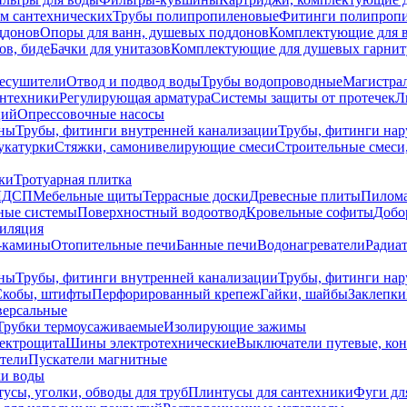
ем сантехнических
Трубы полипропиленовые
Фитинги полипроп
ддонов
Опоры для ванн, душевых поддонов
Комплектующие для 
ов, биде
Бачки для унитазов
Комплектующие для душевых гарнит
есушители
Отвод и подвод воды
Трубы водопроводные
Магистрал
антехники
Регулирующая арматура
Системы защиты от протечек
Л
ций
Опрессовочные насосы
ны
Трубы, фитинги внутренней канализации
Трубы, фитинги на
катурки
Стяжки, самонивелирующие смеси
Строительные смеси,
ки
Тротуарная плитка
ЛДСП
Мебельные щиты
Террасные доски
Древесные плиты
Пилом
ные системы
Поверхностный водоотвод
Кровельные софиты
Добо
тиляция
-камины
Отопительные печи
Банные печи
Водонагреватели
Радиат
ны
Трубы, фитинги внутренней канализации
Трубы, фитинги на
Скобы, штифты
Перфорированный крепеж
Гайки, шайбы
Заклепки
ерсальные
Трубки термоусаживаемые
Изолирующие зажимы
лектрощита
Шины электротехнические
Выключатели путевые, ко
атели
Пускатели магнитные
ки воды
усы, уголки, обводы для труб
Плинтусы для сантехники
Фуги дл