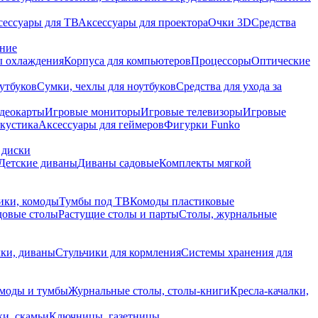
сессуары для ТВ
Аксессуары для проектора
Очки 3D
Средства
ание
 охлаждения
Корпуса для компьютеров
Процессоры
Оптические
утбуков
Сумки, чехлы для ноутбуков
Средства для ухода за
деокарты
Игровые мониторы
Игровые телевизоры
Игровые
акустика
Аксессуары для геймеров
Фигурки Funko
 диски
Детские диваны
Диваны садовые
Комплекты мягкой
ики, комоды
Тумбы под ТВ
Комоды пластиковые
довые столы
Растущие столы и парты
Столы, журнальные
ки, диваны
Стульчики для кормления
Системы хранения для
моды и тумбы
Журнальные столы, столы-книги
Кресла-качалки,
ки, скамьи
Ключницы, газетницы