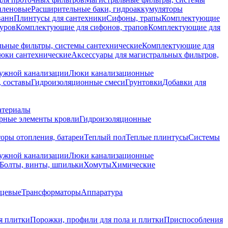
иленовые
Расширительные баки, гидроаккумуляторы
ванн
Плинтусы для сантехники
Сифоны, трапы
Комплектующие
уров
Комплектующие для сифонов, трапов
Комплектующие для
ьные фильтры, системы сантехнические
Комплектующие для
юки сантехнические
Аксессуары для магистральных фильтров,
ружной канализации
Люки канализационные
 составы
Гидроизоляционные смеси
Грунтовки
Добавки для
атериалы
рные элементы кровли
Гидроизоляционные
оры отопления, батареи
Теплый пол
Теплые плинтусы
Системы
ружной канализации
Люки канализационные
Болты, винты, шпильки
Хомуты
Химические
нцевые
Трансформаторы
Аппаратура
я плитки
Порожки, профили для пола и плитки
Приспособления