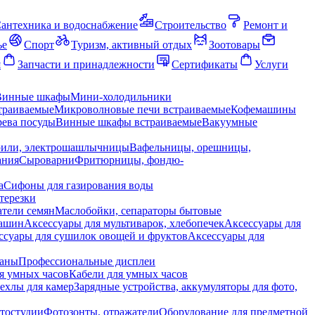
антехника и водоснабжение
Строительство
Ремонт и
ье
Спорт
Туризм, активный отдых
Зоотовары
я
Запчасти и принадлежности
Сертификаты
Услуги
Винные шкафы
Мини-холодильники
траиваемые
Микроволновые печи встраиваемые
Кофемашины
ева посуды
Винные шкафы встраиваемые
Вакуумные
рили, электрошашлычницы
Вафельницы, орешницы,
ания
Сыроварни
Фритюрницы, фондю-
а
Сифоны для газирования воды
терезки
тели семян
Маслобойки, сепараторы бытовые
машин
Аксессуары для мультиварок, хлебопечек
Аксессуары для
ссуары для сушилок овощей и фруктов
Аксессуары для
раны
Профессиональные дисплеи
я умных часов
Кабели для умных часов
ехлы для камер
Зарядные устройства, аккумуляторы для фото,
тостудии
Фотозонты, отражатели
Оборудование для предметной