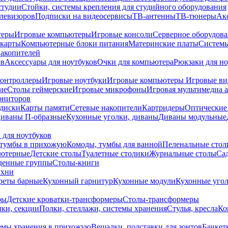
студии
Стойки, системы крепления для студийного оборудования
елевизоров
Подписки на видеосервисы
ТВ-антенны
ТВ-тюнеры
Ак
теры
Игровые компьютеры
Игровые консоли
Серверное оборудов
карты
Компьютерные блоки питания
Материнские платы
Системы
накопителей
ов
Аксессуары для ноутбуков
Очки для компьютера
Рюкзаки для но
контроллеры
Игровые ноутбуки
Игровые компьютеры
Игровые ви
ие
Столы геймерские
Игровые микрофоны
Игровая мультимедиа 
ониторов
диски
Карты памяти
Сетевые накопители
Картридеры
Оптические
иваны П-образные
Кухонные уголки, диваны
Диваны модульные
 для ноутбуков
тумбы в прихожую
Комоды, тумбы для ванной
Пеленальные стол
ьютерные
Детские столы
Туалетные столики
Журнальные столы
Са
денные группы
Столы-книги
ухни
уреты барные
Кухонный гарнитур
Кухонные модули
Кухонные угол
ры
Детские кроватки-трансформеры
Столы-трансформеры
ки, секции
Полки, стеллажи, системы хранения
Стулья, кресла
Ко
емы хранения в прихожую
Вешалки, подставки для зонтов
Банкет