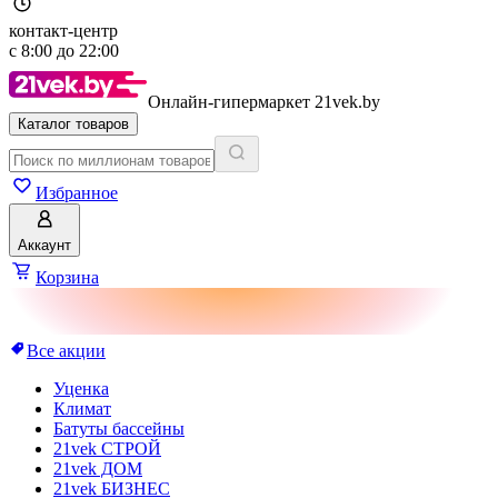
контакт-центр
с
8:00
до
22:00
Онлайн-гипермаркет 21vek.by
Каталог товаров
Избранное
Аккаунт
Корзина
Все акции
Уценка
Климат
Батуты бассейны
21vek СТРОЙ
21vek ДОМ
21vek БИЗНЕС