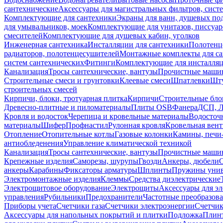
сантехнические
Аксессуары для магистральных фильтров, сист
Комплектующие для сантехники
Экраны для ванн, душевых по
для умывальников, моек
Комплектующие для унитазов, писсуар
смесителей
Комплектующие для душевых кабин, уголков
Инженерная сантехника
Инсталляции для сантехники
Полотенц
радиаторов, полотенцесушителей
Монтажные комплекты для с
систем сантехнических
Фитинги
Комплектующие для инсталля
Канализация
Тросы сантехнические, вантузы
Прочистные маши
Строительные смеси и грунтовки
Клеевые смеси
Шпатлевки
Шту
строительных смесей
Кирпичи, блоки, тротуарная плитка
Кирпичи
Строительные бло
Древесно-плитные и пиломатериалы
Плиты OSB
Фанера
ДСП, 
Кровля и водосток
Черепица и кровельные материалы
Водосточ
материалы
Шифер
Профнастил
Рулонная кровля
Кровельная вен
Отопление
Отопительные котлы
Газовые колонки
Камины, печи
антиобледенения
Управление климатической техникой
Канализация
Тросы сантехнические, вантузы
Прочистные маши
Крепежные изделия
Саморезы, шурупы
Гвозди
Анкеры, дюбели
анкеры
Карабины
Фиксаторы арматуры
Шплинты
Пружины унив
Электромонтажные изделия
Клеммы
Средства диэлектрические
Электрощитовое оборудование
Электрощиты
Аксессуары для э
управления
Рубильники
Предохранители
Частотные преобразов
Приборы учета
Счетчики газа
Счетчики электроэнергии
Счетчи
Аксессуары для напольных покрытий и плитки
Подложка
Плинт