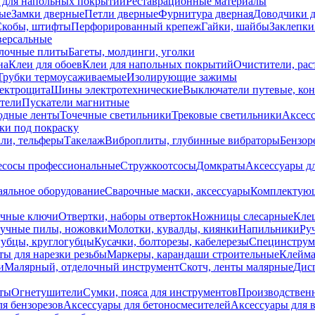
 для напольных покрытий
Реставрационные материалы
ые
Замки дверные
Петли дверные
Фурнитура дверная
Доводчики 
Скобы, штифты
Перфорированный крепеж
Гайки, шайбы
Заклепки
ерсальные
лочные плиты
Багеты, молдинги, уголки
на
Клеи для обоев
Клеи для напольных покрытий
Очистители, рас
Трубки термоусаживаемые
Изолирующие зажимы
лектрощита
Шины электротехнические
Выключатели путевые, ко
атели
Пускатели магнитные
одные ленты
Точечные светильники
Трековые светильники
Аксесс
и под покраску
ли, тельферы
Такелаж
Виброплиты, глубинные вибраторы
Бензор
сосы профессиональные
Стружкоотсосы
Домкраты
Аксессуары д
аяльное оборудование
Сварочные маски, аксессуары
Комплектующ
ечные ключи
Отвертки, наборы отверток
Ножницы слесарные
Кле
учные пилы, ножовки
Молотки, кувалды, киянки
Напильники
Ру
убцы, круглогубцы
Кусачки, болторезы, кабелерезы
Специнструм
ы для нарезки резьбы
Маркеры, карандаши строительные
Клейма
и
Малярный, отделочный инструмент
Скотч, ленты малярные
Дисп
иты
Огнетушители
Сумки, пояса для инструментов
Производствен
я бензорезов
Аксессуары для бетоносмесителей
Аксессуары для 