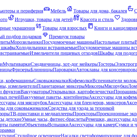
ьютеры и периферия
Мебель
Товары для дома, бакалея
С
мото
Игрушки, товары для детей
Красота и стиль
Здоров
рные украшения
Товары для взрослых
Книги и канцеляри
й подбор подарков
Премиум товары
плиты
Морозильники
Посудомоечные машины
Настольные плиты
 шкафы
Холодильники встраиваемые
Посудомоечные машины вс
встраиваемые
Измельчители пищевых отходов
Шкафы для подогр
чи
Мультиварки
Сэндвичницы, хот-дог мейкеры
Тостеры
Электрог
еницы
Фризеры
Блинницы
Пароварки
Автоклавы для консервиров
ки, кофемашины
Соковыжималки
Кофемолки
Вспениватели молок
ны, измельчители
Планетарные миксеры
Миксеры
Мясорубки
Лом
и фруктов
Вакууматоры
Открывалки, картофелечистки
Проращива
вых печей
Вакуумные пакеты, контейнеры
Аксессуары для кофе
ессуары для мясорубок
Аксессуары для блендеров, миксеров
Аксе
ры для соковыжималок
Средства для ухода за техникой
зоры
ТВ-приставки и медиаплееры
Проекторы
Проекционные эк
сы детские
Умные часы, фитнес-браслеты
Ремешки, аксессуары дл
рты памяти
Объективы
Вспышки
Аксессуары для камер
Сумки и ч
орамки
студии
Студийное освещение
Насадки светоформирующие для фо