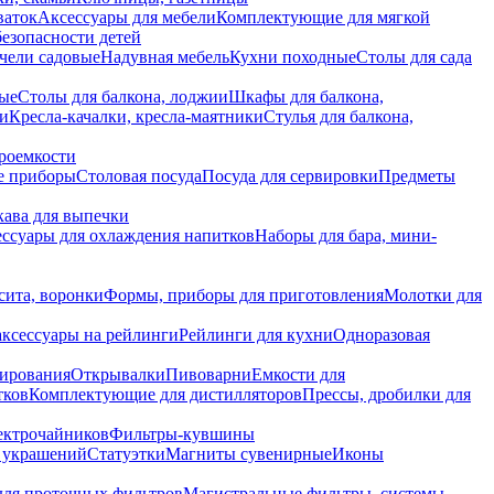
ваток
Аксессуары для мебели
Комплектующие для мягкой
безопасности детей
чели садовые
Надувная мебель
Кухни походные
Столы для сада
вые
Столы для балкона, лоджии
Шкафы для балкона,
ии
Кресла-качалки, кресла-маятники
Стулья для балкона,
роемкости
е приборы
Столовая посуда
Посуда для сервировки
Предметы
укава для выпечки
ссуары для охлаждения напитков
Наборы для бара, мини-
сита, воронки
Формы, приборы для приготовления
Молотки для
аксессуары на рейлинги
Рейлинги для кухни
Одноразовая
вирования
Открывалки
Пивоварни
Емкости для
тков
Комплектующие для дистилляторов
Прессы, дробилки для
лектрочайников
Фильтры-кувшины
я украшений
Статуэтки
Магниты сувенирные
Иконы
ля проточных фильтров
Магистральные фильтры, системы