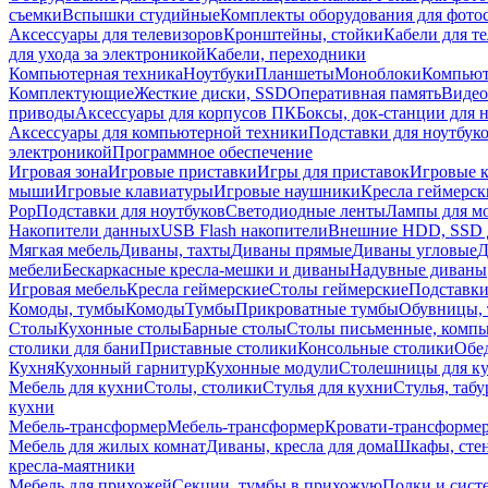
съемки
Вспышки студийные
Комплекты оборудования для фото
Аксессуары для телевизоров
Кронштейны, стойки
Кабели для т
для ухода за электроникой
Кабели, переходники
Компьютерная техника
Ноутбуки
Планшеты
Моноблоки
Компью
Комплектующие
Жесткие диски, SSD
Оперативная память
Видео
приводы
Аксессуары для корпусов ПК
Боксы, док-станции для 
Аксессуары для компьютерной техники
Подставки для ноутбук
электроникой
Программное обеспечение
Игровая зона
Игровые приставки
Игры для приставок
Игровые 
мыши
Игровые клавиатуры
Игровые наушники
Кресла геймерск
Pop
Подставки для ноутбуков
Светодиодные ленты
Лампы для м
Накопители данных
USB Flash накопители
Внешние HDD, SSD 
Мягкая мебель
Диваны, тахты
Диваны прямые
Диваны угловые
Д
мебели
Бескаркасные кресла-мешки и диваны
Надувные диваны
Игровая мебель
Кресла геймерские
Столы геймерские
Подставки
Комоды, тумбы
Комоды
Тумбы
Прикроватные тумбы
Обувницы, 
Столы
Кухонные столы
Барные столы
Столы письменные, комп
столики для бани
Приставные столики
Консольные столики
Обе
Кухня
Кухонный гарнитур
Кухонные модули
Столешницы для к
Мебель для кухни
Столы, столики
Стулья для кухни
Стулья, таб
кухни
Мебель-трансформер
Мебель-трансформер
Кровати-трансформе
Мебель для жилых комнат
Диваны, кресла для дома
Шкафы, стен
кресла-маятники
Мебель для прихожей
Секции, тумбы в прихожую
Полки и сист