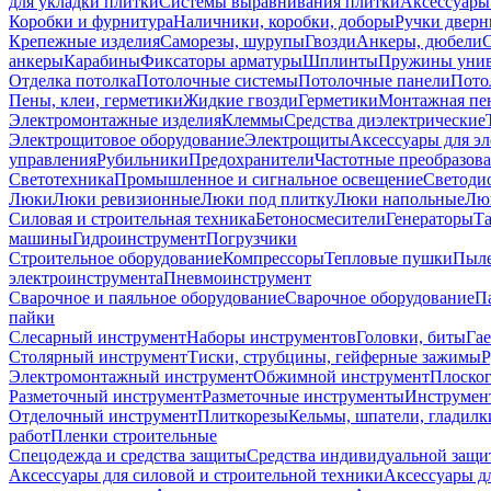
для укладки плитки
Системы выравнивания плитки
Аксессуары
Коробки и фурнитура
Наличники, коробки, доборы
Ручки дверн
Крепежные изделия
Саморезы, шурупы
Гвозди
Анкеры, дюбели
анкеры
Карабины
Фиксаторы арматуры
Шплинты
Пружины унив
Отделка потолка
Потолочные системы
Потолочные панели
Пото
Пены, клеи, герметики
Жидкие гвозди
Герметики
Монтажная пе
Электромонтажные изделия
Клеммы
Средства диэлектрические
Электрощитовое оборудование
Электрощиты
Аксессуары для э
управления
Рубильники
Предохранители
Частотные преобразов
Светотехника
Промышленное и сигнальное освещение
Светоди
Люки
Люки ревизионные
Люки под плитку
Люки напольные
Люк
Силовая и строительная техника
Бетоносмесители
Генераторы
Та
машины
Гидроинструмент
Погрузчики
Строительное оборудование
Компрессоры
Тепловые пушки
Пыле
электроинструмента
Пневмоинструмент
Сварочное и паяльное оборудование
Сварочное оборудование
П
пайки
Слесарный инструмент
Наборы инструментов
Головки, биты
Га
Столярный инструмент
Тиски, струбцины, гейферные зажимы
Р
Электромонтажный инструмент
Обжимной инструмент
Плоског
Разметочный инструмент
Разметочные инструменты
Инструмент
Отделочный инструмент
Плиткорезы
Кельмы, шпатели, гладилк
работ
Пленки строительные
Спецодежда и средства защиты
Средства индивидуальной защ
Аксессуары для силовой и строительной техники
Аксессуары дл