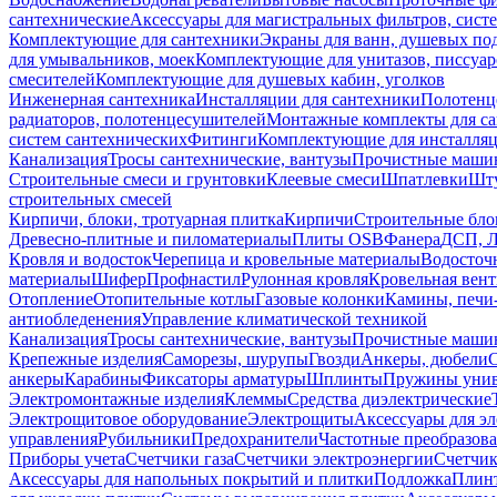
сантехнические
Аксессуары для магистральных фильтров, сист
Комплектующие для сантехники
Экраны для ванн, душевых по
для умывальников, моек
Комплектующие для унитазов, писсуар
смесителей
Комплектующие для душевых кабин, уголков
Инженерная сантехника
Инсталляции для сантехники
Полотенц
радиаторов, полотенцесушителей
Монтажные комплекты для с
систем сантехнических
Фитинги
Комплектующие для инсталля
Канализация
Тросы сантехнические, вантузы
Прочистные маши
Строительные смеси и грунтовки
Клеевые смеси
Шпатлевки
Шту
строительных смесей
Кирпичи, блоки, тротуарная плитка
Кирпичи
Строительные бло
Древесно-плитные и пиломатериалы
Плиты OSB
Фанера
ДСП, 
Кровля и водосток
Черепица и кровельные материалы
Водосточ
материалы
Шифер
Профнастил
Рулонная кровля
Кровельная вен
Отопление
Отопительные котлы
Газовые колонки
Камины, печи
антиобледенения
Управление климатической техникой
Канализация
Тросы сантехнические, вантузы
Прочистные маши
Крепежные изделия
Саморезы, шурупы
Гвозди
Анкеры, дюбели
анкеры
Карабины
Фиксаторы арматуры
Шплинты
Пружины унив
Электромонтажные изделия
Клеммы
Средства диэлектрические
Электрощитовое оборудование
Электрощиты
Аксессуары для э
управления
Рубильники
Предохранители
Частотные преобразов
Приборы учета
Счетчики газа
Счетчики электроэнергии
Счетчи
Аксессуары для напольных покрытий и плитки
Подложка
Плинт