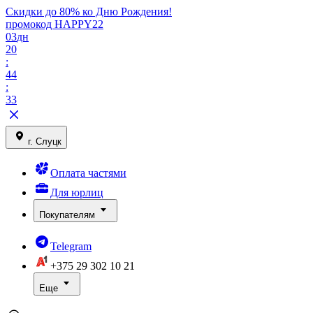
Скидки до 80% ко Дню Рождения!
промокод HAPPY22
03
дн
20
:
44
:
33
г. Слуцк
Оплата частями
Для юрлиц
Покупателям
Telegram
+375 29
302 10 21
Еще