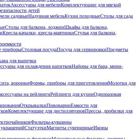
ваток
Аксессуары для мебели
Комплектующие для мягкой
безопасности детей
чели садовые
Надувная мебель
Кухни походные
Столы для сада
вые
Столы для балкона, лоджии
Шкафы для балкона,
ии
Кресла-качалки, кресла-маятники
Стулья для балкона,
роемкости
е приборы
Столовая посуда
Посуда для сервировки
Предметы
укава для выпечки
ссуары для охлаждения напитков
Наборы для бара, мини-
сита, воронки
Формы, приборы для приготовления
Молотки для
аксессуары на рейлинги
Рейлинги для кухни
Одноразовая
вирования
Открывалки
Пивоварни
Емкости для
тков
Комплектующие для дистилляторов
Прессы, дробилки для
лектрочайников
Фильтры-кувшины
я украшений
Статуэтки
Магниты сувенирные
Иконы
ля проточных фильтров
Магистральные фильтры, системы