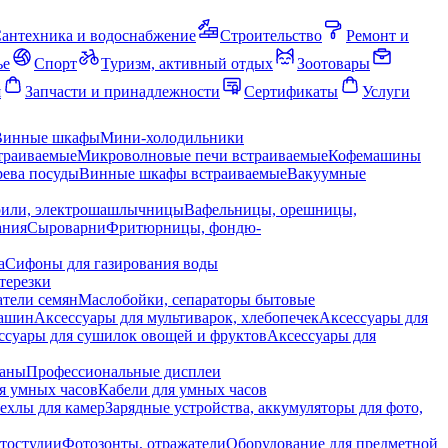
антехника и водоснабжение
Строительство
Ремонт и
ье
Спорт
Туризм, активный отдых
Зоотовары
я
Запчасти и принадлежности
Сертификаты
Услуги
Винные шкафы
Мини-холодильники
траиваемые
Микроволновые печи встраиваемые
Кофемашины
ева посуды
Винные шкафы встраиваемые
Вакуумные
рили, электрошашлычницы
Вафельницы, орешницы,
ания
Сыроварни
Фритюрницы, фондю-
а
Сифоны для газирования воды
терезки
тели семян
Маслобойки, сепараторы бытовые
машин
Аксессуары для мультиварок, хлебопечек
Аксессуары для
ссуары для сушилок овощей и фруктов
Аксессуары для
раны
Профессиональные дисплеи
я умных часов
Кабели для умных часов
ехлы для камер
Зарядные устройства, аккумуляторы для фото,
тостудии
Фотозонты, отражатели
Оборудование для предметной