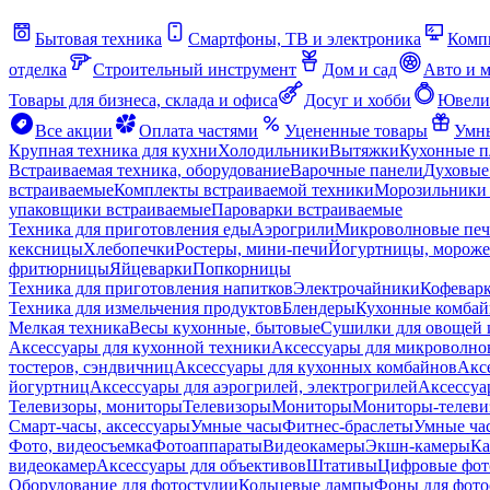
Бытовая техника
Смартфоны, ТВ и электроника
Комп
отделка
Строительный инструмент
Дом и сад
Авто и 
Товары для бизнеса, склада и офиса
Досуг и хобби
Ювели
Все акции
Оплата частями
Уцененные товары
Умны
Крупная техника для кухни
Холодильники
Вытяжки
Кухонные 
Встраиваемая техника, оборудование
Варочные панели
Духовые
встраиваемые
Комплекты встраиваемой техники
Морозильники 
упаковщики встраиваемые
Пароварки встраиваемые
Техника для приготовления еды
Аэрогрили
Микроволновые пе
кексницы
Хлебопечки
Ростеры, мини-печи
Йогуртницы, морож
фритюрницы
Яйцеварки
Попкорницы
Техника для приготовления напитков
Электрочайники
Кофевар
Техника для измельчения продуктов
Блендеры
Кухонные комбай
Мелкая техника
Весы кухонные, бытовые
Сушилки для овощей 
Аксессуары для кухонной техники
Аксессуары для микроволно
тостеров, сэндвичниц
Аксессуары для кухонных комбайнов
Акс
йогуртниц
Аксессуары для аэрогрилей, электрогрилей
Аксессуа
Телевизоры, мониторы
Телевизоры
Мониторы
Мониторы-телеви
Смарт-часы, аксессуары
Умные часы
Фитнес-браслеты
Умные ча
Фото, видеосъемка
Фотоаппараты
Видеокамеры
Экшн-камеры
Ка
видеокамер
Аксессуары для объективов
Штативы
Цифровые фот
Оборудование для фотостудии
Кольцевые лампы
Фоны для фото