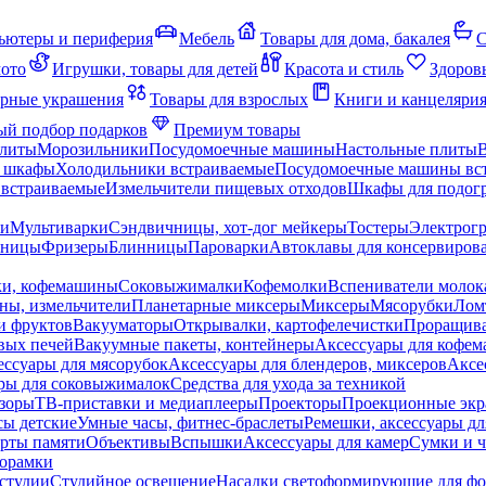
ьютеры и периферия
Мебель
Товары для дома, бакалея
С
мото
Игрушки, товары для детей
Красота и стиль
Здоров
рные украшения
Товары для взрослых
Книги и канцеляри
й подбор подарков
Премиум товары
плиты
Морозильники
Посудомоечные машины
Настольные плиты
 шкафы
Холодильники встраиваемые
Посудомоечные машины вс
встраиваемые
Измельчители пищевых отходов
Шкафы для подогр
чи
Мультиварки
Сэндвичницы, хот-дог мейкеры
Тостеры
Электрог
еницы
Фризеры
Блинницы
Пароварки
Автоклавы для консервиров
ки, кофемашины
Соковыжималки
Кофемолки
Вспениватели молок
ны, измельчители
Планетарные миксеры
Миксеры
Мясорубки
Лом
и фруктов
Вакууматоры
Открывалки, картофелечистки
Проращива
вых печей
Вакуумные пакеты, контейнеры
Аксессуары для кофе
ессуары для мясорубок
Аксессуары для блендеров, миксеров
Аксе
ры для соковыжималок
Средства для ухода за техникой
зоры
ТВ-приставки и медиаплееры
Проекторы
Проекционные эк
сы детские
Умные часы, фитнес-браслеты
Ремешки, аксессуары дл
рты памяти
Объективы
Вспышки
Аксессуары для камер
Сумки и ч
орамки
студии
Студийное освещение
Насадки светоформирующие для фо