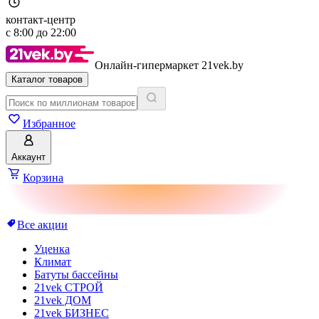
контакт-центр
с
8:00
до
22:00
Онлайн-гипермаркет 21vek.by
Каталог товаров
Избранное
Аккаунт
Корзина
Все акции
Уценка
Климат
Батуты бассейны
21vek СТРОЙ
21vek ДОМ
21vek БИЗНЕС