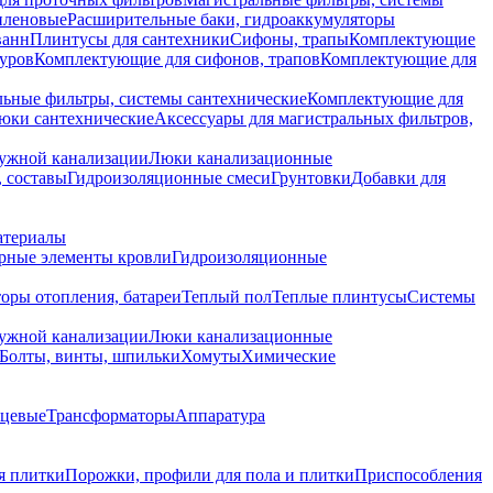
иленовые
Расширительные баки, гидроаккумуляторы
ванн
Плинтусы для сантехники
Сифоны, трапы
Комплектующие
уров
Комплектующие для сифонов, трапов
Комплектующие для
ьные фильтры, системы сантехнические
Комплектующие для
юки сантехнические
Аксессуары для магистральных фильтров,
ружной канализации
Люки канализационные
 составы
Гидроизоляционные смеси
Грунтовки
Добавки для
атериалы
рные элементы кровли
Гидроизоляционные
оры отопления, батареи
Теплый пол
Теплые плинтусы
Системы
ружной канализации
Люки канализационные
Болты, винты, шпильки
Хомуты
Химические
нцевые
Трансформаторы
Аппаратура
я плитки
Порожки, профили для пола и плитки
Приспособления