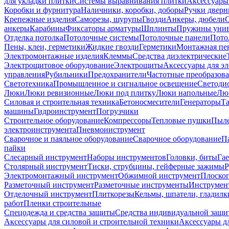
для укладки плитки
Системы выравнивания плитки
Аксессуары
Коробки и фурнитура
Наличники, коробки, доборы
Ручки дверн
Крепежные изделия
Саморезы, шурупы
Гвозди
Анкеры, дюбели
анкеры
Карабины
Фиксаторы арматуры
Шплинты
Пружины унив
Отделка потолка
Потолочные системы
Потолочные панели
Пото
Пены, клеи, герметики
Жидкие гвозди
Герметики
Монтажная пе
Электромонтажные изделия
Клеммы
Средства диэлектрические
Электрощитовое оборудование
Электрощиты
Аксессуары для э
управления
Рубильники
Предохранители
Частотные преобразов
Светотехника
Промышленное и сигнальное освещение
Светоди
Люки
Люки ревизионные
Люки под плитку
Люки напольные
Люк
Силовая и строительная техника
Бетоносмесители
Генераторы
Та
машины
Гидроинструмент
Погрузчики
Строительное оборудование
Компрессоры
Тепловые пушки
Пыле
электроинструмента
Пневмоинструмент
Сварочное и паяльное оборудование
Сварочное оборудование
П
пайки
Слесарный инструмент
Наборы инструментов
Головки, биты
Га
Столярный инструмент
Тиски, струбцины, гейферные зажимы
Р
Электромонтажный инструмент
Обжимной инструмент
Плоског
Разметочный инструмент
Разметочные инструменты
Инструмент
Отделочный инструмент
Плиткорезы
Кельмы, шпатели, гладилк
работ
Пленки строительные
Спецодежда и средства защиты
Средства индивидуальной защ
Аксессуары для силовой и строительной техники
Аксессуары дл