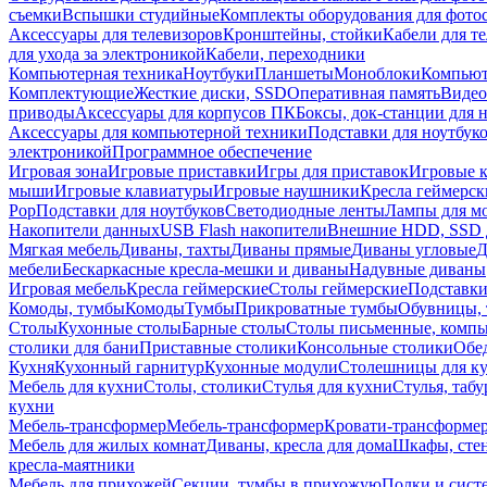
съемки
Вспышки студийные
Комплекты оборудования для фото
Аксессуары для телевизоров
Кронштейны, стойки
Кабели для т
для ухода за электроникой
Кабели, переходники
Компьютерная техника
Ноутбуки
Планшеты
Моноблоки
Компью
Комплектующие
Жесткие диски, SSD
Оперативная память
Видео
приводы
Аксессуары для корпусов ПК
Боксы, док-станции для 
Аксессуары для компьютерной техники
Подставки для ноутбук
электроникой
Программное обеспечение
Игровая зона
Игровые приставки
Игры для приставок
Игровые 
мыши
Игровые клавиатуры
Игровые наушники
Кресла геймерск
Pop
Подставки для ноутбуков
Светодиодные ленты
Лампы для м
Накопители данных
USB Flash накопители
Внешние HDD, SSD 
Мягкая мебель
Диваны, тахты
Диваны прямые
Диваны угловые
Д
мебели
Бескаркасные кресла-мешки и диваны
Надувные диваны
Игровая мебель
Кресла геймерские
Столы геймерские
Подставки
Комоды, тумбы
Комоды
Тумбы
Прикроватные тумбы
Обувницы, 
Столы
Кухонные столы
Барные столы
Столы письменные, комп
столики для бани
Приставные столики
Консольные столики
Обе
Кухня
Кухонный гарнитур
Кухонные модули
Столешницы для к
Мебель для кухни
Столы, столики
Стулья для кухни
Стулья, таб
кухни
Мебель-трансформер
Мебель-трансформер
Кровати-трансформе
Мебель для жилых комнат
Диваны, кресла для дома
Шкафы, стен
кресла-маятники
Мебель для прихожей
Секции, тумбы в прихожую
Полки и сист