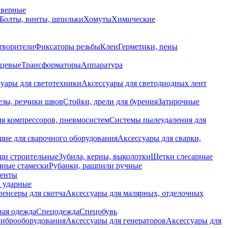
дверные
Болты, винты, шпильки
Хомуты
Химические
творители
Фиксаторы резьбы
Клеи
Герметики, пены
нцевые
Трансформаторы
Аппаратура
уары для светотехники
Аксессуары для светодиодных лент
езы, резчики швов
Стойки, дрели для бурения
Затирочные
ля компрессоров, пневмосистем
Системы пылеудаления для
ие для сварочного оборудования
Аксессуары для сварки,
щи строительные
Зубила, керны, выколотки
Щетки слесарные
чные стамески
Рубанки, рашпили ручные
енты
 ударные
енсеры для скотча
Аксессуары для малярных, отделочных
ная одежда
Спецодежда
Спецобувь
виброоборудования
Аксессуары для генераторов
Аксессуары для