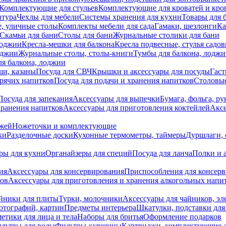
Комплектующие для стульев
Комплектующие для кроватей и кро
итура
Чехлы для мебели
Системы хранения для кухни
Товары для 
, уличные столы
Комплекты мебели для сада
Гамаки, шезлонги
Ка
Скамьи для бани
Столы для бани
Журнальные столики для бани
лоджии
Кресла-мешки для балкона
Кресла подвесные, стулья садо
оджии
Журнальные столы, столы-книги
Тумбы для балкона, лодж
я балкона, лоджии
ши, казаны
Посуда для СВЧ
Крышки и аксессуары для посуды
Гаст
орячих напитков
Посуда для подачи и хранения напитков
Столовы
Посуда для запекания
Аксессуары для выпечки
Бумага, фольга, р
хранения напитков
Аксессуары для приготовления коктейлей
Аксе
ожей
Ножеточки и комплектующие
ки
Разделочные доски
Кухонные термометры, таймеры
Дуршлаги, 
ры для кухни
Органайзеры для специй
Посуда для ланча
Полки и 
ия
Аксессуары для консервирования
Приспособления для консер
ков
Аксессуары для приготовления и хранения алкогольных напи
йники для плиты
Турки, молочники
Аксессуары для чайников, э
отографий, картин
Предметы интерьера
Шкатулки, подставки дл
етики для лица и тела
Наборы для бритья
Оформление подарков
льтры для воды
Фильтры-кувшины
Картриджи, комплектующие д