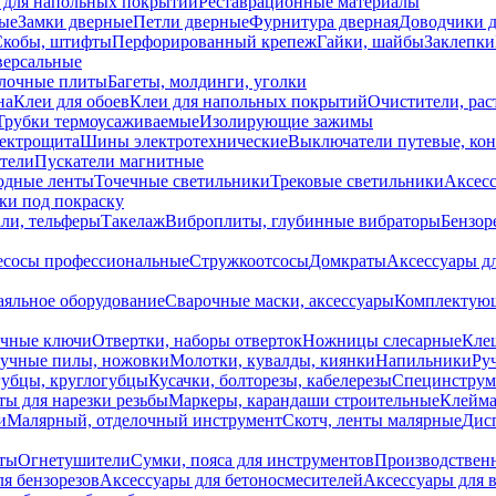
 для напольных покрытий
Реставрационные материалы
ые
Замки дверные
Петли дверные
Фурнитура дверная
Доводчики 
Скобы, штифты
Перфорированный крепеж
Гайки, шайбы
Заклепки
ерсальные
лочные плиты
Багеты, молдинги, уголки
на
Клеи для обоев
Клеи для напольных покрытий
Очистители, рас
Трубки термоусаживаемые
Изолирующие зажимы
лектрощита
Шины электротехнические
Выключатели путевые, ко
атели
Пускатели магнитные
одные ленты
Точечные светильники
Трековые светильники
Аксесс
и под покраску
ли, тельферы
Такелаж
Виброплиты, глубинные вибраторы
Бензор
сосы профессиональные
Стружкоотсосы
Домкраты
Аксессуары д
аяльное оборудование
Сварочные маски, аксессуары
Комплектующ
ечные ключи
Отвертки, наборы отверток
Ножницы слесарные
Кле
учные пилы, ножовки
Молотки, кувалды, киянки
Напильники
Ру
убцы, круглогубцы
Кусачки, болторезы, кабелерезы
Специнструм
ы для нарезки резьбы
Маркеры, карандаши строительные
Клейма
и
Малярный, отделочный инструмент
Скотч, ленты малярные
Дисп
иты
Огнетушители
Сумки, пояса для инструментов
Производствен
я бензорезов
Аксессуары для бетоносмесителей
Аксессуары для 