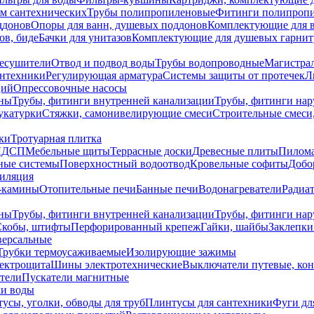
ем сантехнических
Трубы полипропиленовые
Фитинги полипроп
ддонов
Опоры для ванн, душевых поддонов
Комплектующие для 
ов, биде
Бачки для унитазов
Комплектующие для душевых гарнит
есушители
Отвод и подвод воды
Трубы водопроводные
Магистрал
антехники
Регулирующая арматура
Системы защиты от протечек
Л
ций
Опрессовочные насосы
ны
Трубы, фитинги внутренней канализации
Трубы, фитинги на
катурки
Стяжки, самонивелирующие смеси
Строительные смеси,
ки
Тротуарная плитка
ЛДСП
Мебельные щиты
Террасные доски
Древесные плиты
Пилом
ные системы
Поверхностный водоотвод
Кровельные софиты
Добо
тиляция
-камины
Отопительные печи
Банные печи
Водонагреватели
Радиат
ны
Трубы, фитинги внутренней канализации
Трубы, фитинги на
Скобы, штифты
Перфорированный крепеж
Гайки, шайбы
Заклепки
ерсальные
Трубки термоусаживаемые
Изолирующие зажимы
лектрощита
Шины электротехнические
Выключатели путевые, ко
атели
Пускатели магнитные
ки воды
усы, уголки, обводы для труб
Плинтусы для сантехники
Фуги дл