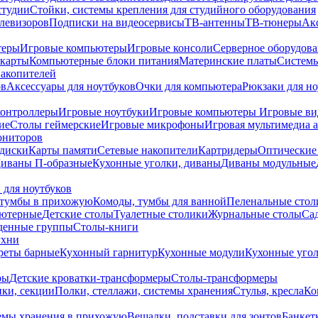
студии
Стойки, системы крепления для студийного оборудования
елевизоров
Подписки на видеосервисы
ТВ-антенны
ТВ-тюнеры
Ак
теры
Игровые компьютеры
Игровые консоли
Серверное оборудов
карты
Компьютерные блоки питания
Материнские платы
Системы
накопителей
ов
Аксессуары для ноутбуков
Очки для компьютера
Рюкзаки для но
контроллеры
Игровые ноутбуки
Игровые компьютеры
Игровые ви
ие
Столы геймерские
Игровые микрофоны
Игровая мультимедиа 
ониторов
диски
Карты памяти
Сетевые накопители
Картридеры
Оптические
иваны П-образные
Кухонные уголки, диваны
Диваны модульные
 для ноутбуков
тумбы в прихожую
Комоды, тумбы для ванной
Пеленальные стол
ьютерные
Детские столы
Туалетные столики
Журнальные столы
Са
денные группы
Столы-книги
ухни
уреты барные
Кухонный гарнитур
Кухонные модули
Кухонные угол
ры
Детские кроватки-трансформеры
Столы-трансформеры
ки, секции
Полки, стеллажи, системы хранения
Стулья, кресла
Ко
емы хранения в прихожую
Вешалки, подставки для зонтов
Банкет