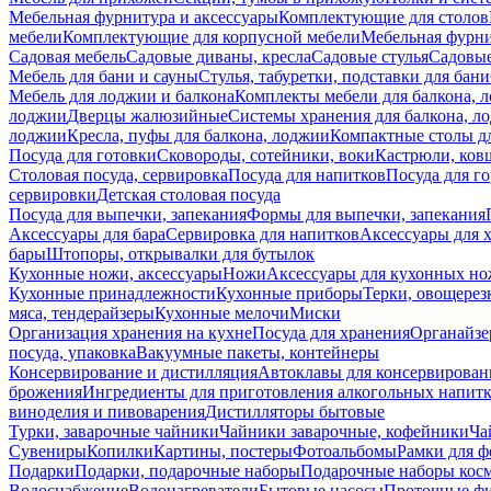
Мебельная фурнитура и аксессуары
Комплектующие для столов
мебели
Комплектующие для корпусной мебели
Мебельная фурн
Садовая мебель
Садовые диваны, кресла
Садовые стулья
Садовые
Мебель для бани и сауны
Стулья, табуретки, подставки для бани
Мебель для лоджии и балкона
Комплекты мебели для балкона, 
лоджии
Дверцы жалюзийные
Системы хранения для балкона, л
лоджии
Кресла, пуфы для балкона, лоджии
Компактные столы дл
Посуда для готовки
Сковороды, сотейники, воки
Кастрюли, ков
Столовая посуда, сервировка
Посуда для напитков
Посуда для г
сервировки
Детская столовая посуда
Посуда для выпечки, запекания
Формы для выпечки, запекания
Аксессуары для бара
Сервировка для напитков
Аксессуары для 
бары
Штопоры, открывалки для бутылок
Кухонные ножи, аксессуары
Ножи
Аксессуары для кухонных н
Кухонные принадлежности
Кухонные приборы
Терки, овощерез
мяса, тендерайзеры
Кухонные мелочи
Миски
Организация хранения на кухне
Посуда для хранения
Органайзе
посуда, упаковка
Вакуумные пакеты, контейнеры
Консервирование и дистилляция
Автоклавы для консервирован
брожения
Ингредиенты для приготовления алкогольных напит
виноделия и пивоварения
Дистилляторы бытовые
Турки, заварочные чайники
Чайники заварочные, кофейники
Ча
Сувениры
Копилки
Картины, постеры
Фотоальбомы
Рамки для ф
Подарки
Подарки, подарочные наборы
Подарочные наборы косм
Водоснабжение
Водонагреватели
Бытовые насосы
Проточные фи