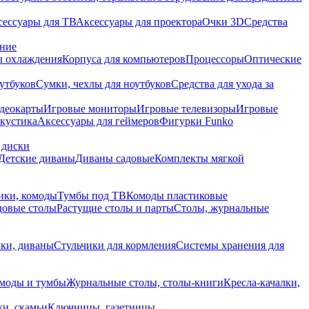
сессуары для ТВ
Аксессуары для проектора
Очки 3D
Средства
ание
 охлаждения
Корпуса для компьютеров
Процессоры
Оптические
утбуков
Сумки, чехлы для ноутбуков
Средства для ухода за
деокарты
Игровые мониторы
Игровые телевизоры
Игровые
акустика
Аксессуары для геймеров
Фигурки Funko
 диски
Детские диваны
Диваны садовые
Комплекты мягкой
ики, комоды
Тумбы под ТВ
Комоды пластиковые
довые столы
Растущие столы и парты
Столы, журнальные
ки, диваны
Стульчики для кормления
Системы хранения для
моды и тумбы
Журнальные столы, столы-книги
Кресла-качалки,
ки, скамьи
Ключницы, газетницы