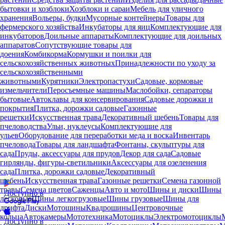
бытовки и хозблоки
Хозблоки и сараи
Мебель для уличного
хранения
Вольеры, будки
Мусорные контейнеры
Товары для
фермерского хозяйства
Инкубаторы для яиц
Комплектующие для
инкубаторов
Доильные аппараты
Комплектующие для доильных
аппаратов
Сопутствующие товары для
доения
Комбикорма
Кормушки и поилки для
сельскохозяйственных животных
Принадлежности по уходу за
сельскохозяйственными
животными
Курятники
Электропастухи
Садовые, кормовые
измельчители
Перосъемные машины
Маслобойки, сепараторы
бытовые
Автоклавы для консервирования
Садовые дорожки и
покрытия
Плитка, дорожки садовые
Газонные
решетки
Искусственная трава
Декоративный щебень
Товары для
пчеловодства
Ульи, нуклеусы
Комплектующие для
ульев
Оборудование для переработки меда и воска
Инвентарь
пчеловода
Товары для ландшафта
Фонтаны, скульптуры для
сада
Пруды, аксессуары для прудов
Декор для сада
Садовые
гирлянды, фигуры-светильники
Аксессуары для озеленения
сада
Плитка, дорожки садовые
Декоративный
щебень
Искусственная трава
Газонные решетки
Семена газонной
травы
Семена цветов
Саженцы
Авто и мото
Шины и диски
Шины
Доступно в
легковые
Шины легкогрузовые
Шины грузовые
Шины для
дрифта
Диски
Мотошины
Квадрошины
Центровочные
кольца
Автокамеры
Мототехника
Мотоциклы
Электромотоциклы
Доступно в