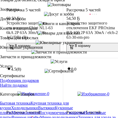
Зоотовары
Рассрочка 5 частей
Рассрочка 5 частей
60
,
50 Ҕ
54
,
50 Ҕ
Досуг и хобби
Устройство защитного
Устройство защитного
отключения Chint NL1-63
отключения EKF PROxima
Книги и канцелярия
6kA 2P 63A 30mA тип
ВД-100 2P 63А 30мА / elcb-2
AC(DB) (R)
63-30-em-pro
Товары для взрослых
В корзину
В корзину
Ювелирные украшения
Запчасти и принадлежности
Услуги
4.5
(
8
)
0.0
Сертификаты
Подборщик подарков
Найти подарки
Категории товаров
Бытовая техника
Крупная техника для
кухни
Холодильники
Вытяжки
Кухонные
Рассрочка 5 частей
Рассрочка 5 частей
плиты
Морозильники
Посудомоечные машины
Настольные
плиты
Винные шкафы
Мини-холодильники
Техника для ухода за