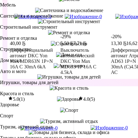
Мебель
Сантехника и водоснабжение
Строительный инструмент
-29%
-20%
Ремонт и отделка
40
,
00 Ҕ
5
,
50 Ҕ
7,71 Ҕ
13
,
30 Ҕ
16,62
Строительство
Дифференциальный
Выключатель
Дифференци
автомат DKC Yon
автоматический
автомат Атр
Дом и сад
Max MDR63N 1P+N
DKC Yon Max
AD63 1P+N 
16A C 30mA 6kA
MD63S 1P 16A C
30mA (С)4.5
Авто и мото
4.5kA
АС
Игрушки, товары для детей
Красота и стиль
В корзину
В корзину
В корзин
5.0
(
1
)
4.0
(
5
)
Здоровье
Спорт
Туризм, активный отдых
Товары для бизнеса, склада и офиса