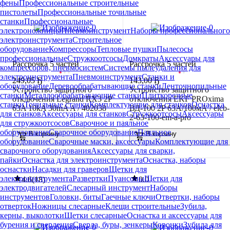
фены
Профессиональные строительные
пистолеты
Профессиональные точильные
станки
Профессиональные
электроножницы
Пневмоинструмент
Наборы профессионального
электроинструмента
Строительное
оборудование
Компрессоры
Тепловые пушки
Пылесосы
профессиональные
Стружкоотсосы
Домкраты
Аксессуары для
Рассрочка 5 частей
Рассрочка 5 частей
компрессоров, пневмосистем
Системы пылеудаления для
электроинструмента
Пневмоинструмент
Станки и
249
,
05 Ҕ
143
,
00 Ҕ
оборудование
Деревообрабатывающие станки
Ленточнопильные
Устройство защитного
Устройство защитного
станки
Металлообрабатывающие станки
Плиткорезные
отключения Legrand RX3 2P
отключения EKF PROxima
станки
Точильные станки
Комплектующие для станков
Оснастка
63A 10kA 30mA A / 402038
ВД-100 2P 63А/100мА / elcb-
для станков
Аксессуары для станков
Стружкоотсосы
Аксессуары
2-63-100-em-a-pro
для стружкоотсосов
Сварочное и паяльное
оборудование
Сварочное оборудование
Паяльное
В корзину
В корзину
оборудование
Сварочные маски, аксессуары
Комплектующие для
сварочного оборудования
Аксессуары для сварки,
пайки
Оснастка для электроинструмента
Оснастка, наборы
оснастки
Насадки для граверов
Щетки для
электроинструмента
Развертки
Пуансоны
Щетки для
4.6
(
18
)
0.0
электродвигателей
Слесарный инструмент
Наборы
инструментов
Головки, биты
Гаечные ключи
Отвертки, наборы
отверток
Ножницы слесарные
Клещи строительные
Зубила,
керны, выколотки
Щетки слесарные
Оснастка и аксессуары для
бурения и сверления
Сверла, буры, зенкеры
Коронки
Зубила для