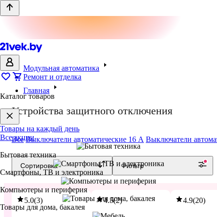
Модульная автоматика
Ремонт и отделка
Главная
Каталог товаров
Устройства защитного отключения
Товары на каждый день
Все акции
Все
Выключатели автоматические 16 A
Выключатели автома
Бытовая техника
Сортировка
Фильтр
Смартфоны, ТВ и электроника
Рекомендуем к установке
Компьютеры и периферия
5.0
(
3
)
4.5
(
2
)
4.9
(
20
)
Товары для дома, бакалея