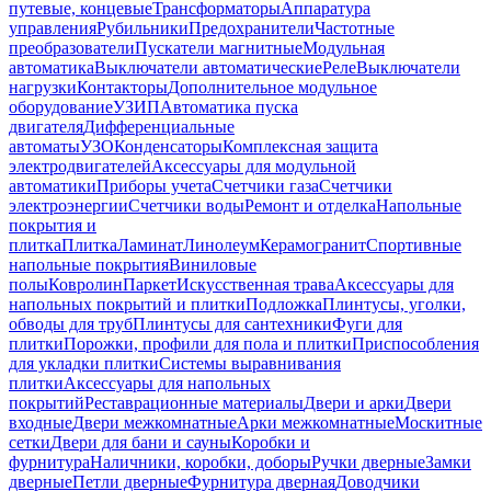
путевые, концевые
Трансформаторы
Аппаратура
управления
Рубильники
Предохранители
Частотные
преобразователи
Пускатели магнитные
Модульная
автоматика
Выключатели автоматические
Реле
Выключатели
нагрузки
Контакторы
Дополнительное модульное
оборудование
УЗИП
Автоматика пуска
двигателя
Дифференциальные
автоматы
УЗО
Конденсаторы
Комплексная защита
электродвигателей
Аксессуары для модульной
автоматики
Приборы учета
Счетчики газа
Счетчики
электроэнергии
Счетчики воды
Ремонт и отделка
Напольные
покрытия и
плитка
Плитка
Ламинат
Линолеум
Керамогранит
Спортивные
напольные покрытия
Виниловые
полы
Ковролин
Паркет
Искусственная трава
Аксессуары для
напольных покрытий и плитки
Подложка
Плинтусы, уголки,
обводы для труб
Плинтусы для сантехники
Фуги для
плитки
Порожки, профили для пола и плитки
Приспособления
для укладки плитки
Системы выравнивания
плитки
Аксессуары для напольных
покрытий
Реставрационные материалы
Двери и арки
Двери
входные
Двери межкомнатные
Арки межкомнатные
Москитные
сетки
Двери для бани и сауны
Коробки и
фурнитура
Наличники, коробки, доборы
Ручки дверные
Замки
дверные
Петли дверные
Фурнитура дверная
Доводчики