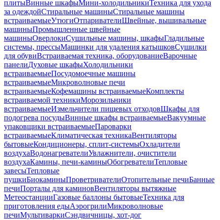
плиты
Винные шкафы
Мини-холодильники
Техника для ухода
за одеждой
Стиральные машины
Стиральные машины
встраиваемые
Утюги
Отпариватели
Швейные, вышивальные
машины
Промышленные швейные
машины
Оверлоки
Сушильные машины, шкафы
Гладильные
системы, прессы
Машинки для удаления катышков
Сушилки
для обуви
Встраиваемая техника, оборудование
Варочные
панели
Духовые шкафы
Холодильники
встраиваемые
Посудомоечные машины
встраиваемые
Микроволновые печи
встраиваемые
Кофемашины встраиваемые
Комплекты
встраиваемой техники
Морозильники
встраиваемые
Измельчители пищевых отходов
Шкафы для
подогрева посуды
Винные шкафы встраиваемые
Вакуумные
упаковщики встраиваемые
Пароварки
встраиваемые
Климатическая техника
Вентиляторы
бытовые
Кондиционеры, сплит-системы
Охладители
воздуха
Водонагреватели
Увлажнители, очистители
воздуха
Камины, печи-камины
Обогреватели
Тепловые
завесы
Тепловые
пушки
Биокамины
Проветриватели
Отопительные печи
Банные
печи
Порталы для каминов
Вентиляторы вытяжные
Метеостанции
Газовые баллоны бытовые
Техника для
приготовления еды
Аэрогрили
Микроволновые
печи
Мультиварки
Сэндвичницы, хот-дог