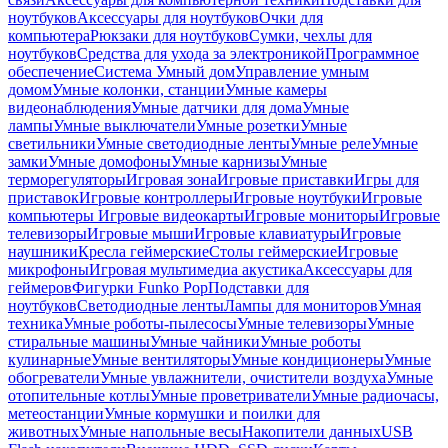
ноутбуков
Аксессуары для ноутбуков
Очки для
компьютера
Рюкзаки для ноутбуков
Сумки, чехлы для
ноутбуков
Средства для ухода за электроникой
Программное
обеспечение
Система Умный дом
Управление умным
домом
Умные колонки, станции
Умные камеры
видеонаблюдения
Умные датчики для дома
Умные
лампы
Умные выключатели
Умные розетки
Умные
светильники
Умные светодиодные ленты
Умные реле
Умные
замки
Умные домофоны
Умные карнизы
Умные
терморегуляторы
Игровая зона
Игровые приставки
Игры для
приставок
Игровые контроллеры
Игровые ноутбуки
Игровые
компьютеры
Игровые видеокарты
Игровые мониторы
Игровые
телевизоры
Игровые мыши
Игровые клавиатуры
Игровые
наушники
Кресла геймерские
Столы геймерские
Игровые
микрофоны
Игровая мультимедиа акустика
Аксессуары для
геймеров
Фигурки Funko Pop
Подставки для
ноутбуков
Светодиодные ленты
Лампы для мониторов
Умная
техника
Умные роботы-пылесосы
Умные телевизоры
Умные
стиральные машины
Умные чайники
Умные роботы
кулинарные
Умные вентиляторы
Умные кондиционеры
Умные
обогреватели
Умные увлажнители, очистители воздуха
Умные
отопительные котлы
Умные проветриватели
Умные радиочасы,
метеостанции
Умные кормушки и поилки для
животных
Умные напольные весы
Накопители данных
USB