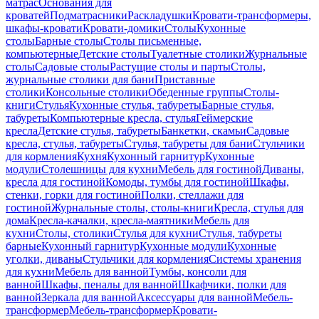
матрас
Основания для
кроватей
Подматрасники
Раскладушки
Кровати-трансформеры,
шкафы-кровати
Кровати-домики
Столы
Кухонные
столы
Барные столы
Столы письменные,
компьютерные
Детские столы
Туалетные столики
Журнальные
столы
Садовые столы
Растущие столы и парты
Столы,
журнальные столики для бани
Приставные
столики
Консольные столики
Обеденные группы
Столы-
книги
Стулья
Кухонные стулья, табуреты
Барные стулья,
табуреты
Компьютерные кресла, стулья
Геймерские
кресла
Детские стулья, табуреты
Банкетки, скамьи
Садовые
кресла, стулья, табуреты
Стулья, табуреты для бани
Стульчики
для кормления
Кухня
Кухонный гарнитур
Кухонные
модули
Столешницы для кухни
Мебель для гостиной
Диваны,
кресла для гостиной
Комоды, тумбы для гостиной
Шкафы,
стенки, горки для гостиной
Полки, стеллажи для
гостиной
Журнальные столы, столы-книги
Кресла, стулья для
дома
Кресла-качалки, кресла-маятники
Мебель для
кухни
Столы, столики
Стулья для кухни
Стулья, табуреты
барные
Кухонный гарнитур
Кухонные модули
Кухонные
уголки, диваны
Стульчики для кормления
Системы хранения
для кухни
Мебель для ванной
Тумбы, консоли для
ванной
Шкафы, пеналы для ванной
Шкафчики, полки для
ванной
Зеркала для ванной
Аксессуары для ванной
Мебель-
трансформер
Мебель-трансформер
Кровати-