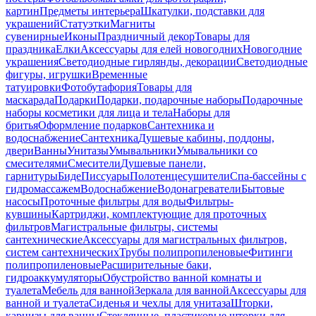
картин
Предметы интерьера
Шкатулки, подставки для
украшений
Статуэтки
Магниты
сувенирные
Иконы
Праздничный декор
Товары для
праздника
Елки
Аксессуары для елей новогодних
Новогодние
украшения
Светодиодные гирлянды, декорации
Светодиодные
фигуры, игрушки
Временные
татуировки
Фотобутафория
Товары для
маскарада
Подарки
Подарки, подарочные наборы
Подарочные
наборы косметики для лица и тела
Наборы для
бритья
Оформление подарков
Сантехника и
водоснабжение
Сантехника
Душевые кабины, поддоны,
двери
Ванны
Унитазы
Умывальники
Умывальники со
смесителями
Смесители
Душевые панели,
гарнитуры
Биде
Писсуары
Полотенцесушители
Спа-бассейны с
гидромассажем
Водоснабжение
Водонагреватели
Бытовые
насосы
Проточные фильтры для воды
Фильтры-
кувшины
Картриджи, комплектующие для проточных
фильтров
Магистральные фильтры, системы
сантехнические
Аксессуары для магистральных фильтров,
систем сантехнических
Трубы полипропиленовые
Фитинги
полипропиленовые
Расширительные баки,
гидроаккумуляторы
Обустройство ванной комнаты и
туалета
Мебель для ванной
Зеркала для ванной
Аксессуары для
ванной и туалета
Сиденья и чехлы для унитаза
Шторки,
карнизы для ванны
Стеклянные, пластиковые шторки для