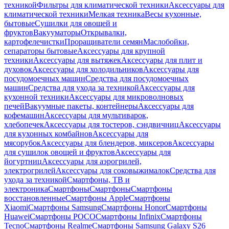
техникой
Фильтры для климатической техники
Аксессуары для
климатической техники
Мелкая техника
Весы кухонные,
бытовые
Сушилки для овощей и
фруктов
Вакууматоры
Открывалки,
картофелечистки
Проращиватели семян
Маслобойки,
сепараторы бытовые
Аксессуары для крупной
техники
Аксессуары для вытяжек
Аксессуары для плит и
духовок
Аксессуары для холодильников
Аксессуары для
посудомоечных машин
Средства для посудомоечных
машин
Средства для ухода за техникой
Аксессуары для
кухонной техники
Аксессуары для микроволновых
печей
Вакуумные пакеты, контейнеры
Аксессуары для
кофемашин
Аксессуары для мультиварок,
хлебопечек
Аксессуары для тостеров, сэндвичниц
Аксессуары
для кухонных комбайнов
Аксессуары для
мясорубок
Аксессуары для блендеров, миксеров
Аксессуары
для сушилок овощей и фруктов
Аксессуары для
йогуртниц
Аксессуары для аэрогрилей,
электрогрилей
Аксессуары для соковыжималок
Средства для
ухода за техникой
Смартфоны, ТВ и
электроника
Смартфоны
Смартфоны
Смартфоны
восстановленные
Смартфоны Apple
Смартфоны
Xiaomi
Смартфоны Samsung
Смартфоны Honor
Смартфоны
Huawei
Смартфоны POCO
Смартфоны Infinix
Смартфоны
Tecno
Смартфоны Realme
Смартфоны Samsung Galaxy S26