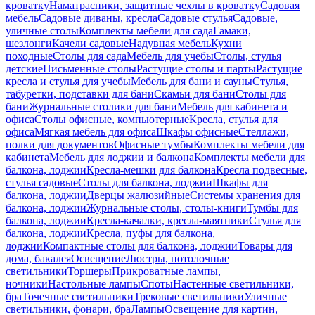
кроватку
Наматрасники, защитные чехлы в кроватку
Садовая
мебель
Садовые диваны, кресла
Садовые стулья
Садовые,
уличные столы
Комплекты мебели для сада
Гамаки,
шезлонги
Качели садовые
Надувная мебель
Кухни
походные
Столы для сада
Мебель для учебы
Столы, стулья
детские
Письменные столы
Растущие столы и парты
Растущие
кресла и стулья для учебы
Мебель для бани и сауны
Стулья,
табуретки, подставки для бани
Скамьи для бани
Столы для
бани
Журнальные столики для бани
Мебель для кабинета и
офиса
Столы офисные, компьютерные
Кресла, стулья для
офиса
Мягкая мебель для офиса
Шкафы офисные
Стеллажи,
полки для документов
Офисные тумбы
Комплекты мебели для
кабинета
Мебель для лоджии и балкона
Комплекты мебели для
балкона, лоджии
Кресла-мешки для балкона
Кресла подвесные,
стулья садовые
Столы для балкона, лоджии
Шкафы для
балкона, лоджии
Дверцы жалюзийные
Системы хранения для
балкона, лоджии
Журнальные столы, столы-книги
Тумбы для
балкона, лоджии
Кресла-качалки, кресла-маятники
Стулья для
балкона, лоджии
Кресла, пуфы для балкона,
лоджии
Компактные столы для балкона, лоджии
Товары для
дома, бакалея
Освещение
Люстры, потолочные
светильники
Торшеры
Прикроватные лампы,
ночники
Настольные лампы
Споты
Настенные светильники,
бра
Точечные светильники
Трековые светильники
Уличные
светильники, фонари, бра
Лампы
Освещение для картин,