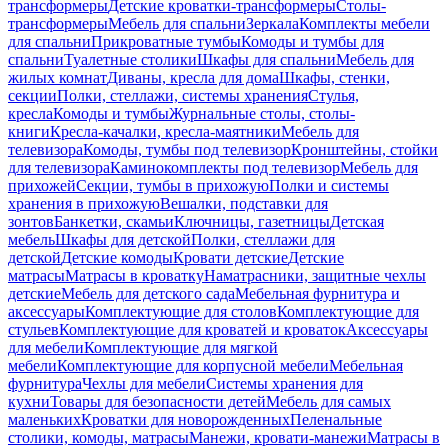
трансформеры
Детские кроватки-трансформеры
Столы-
трансформеры
Мебель для спальни
Зеркала
Комплекты мебели
для спальни
Прикроватные тумбы
Комоды и тумбы для
спальни
Туалетные столики
Шкафы для спальни
Мебель для
жилых комнат
Диваны, кресла для дома
Шкафы, стенки,
секции
Полки, стеллажи, системы хранения
Стулья,
кресла
Комоды и тумбы
Журнальные столы, столы-
книги
Кресла-качалки, кресла-маятники
Мебель для
телевизора
Комоды, тумбы под телевизор
Кронштейны, стойки
для телевизора
Каминокомплекты под телевизор
Мебель для
прихожей
Секции, тумбы в прихожую
Полки и системы
хранения в прихожую
Вешалки, подставки для
зонтов
Банкетки, скамьи
Ключницы, газетницы
Детская
мебель
Шкафы для детской
Полки, стеллажи для
детской
Детские комоды
Кровати детские
Детские
матрасы
Матрасы в кроватку
Наматрасники, защитные чехлы
детские
Мебель для детского сада
Мебельная фурнитура и
аксессуары
Комплектующие для столов
Комплектующие для
стульев
Комплектующие для кроватей и кроваток
Аксессуары
для мебели
Комплектующие для мягкой
мебели
Комплектующие для корпусной мебели
Мебельная
фурнитура
Чехлы для мебели
Системы хранения для
кухни
Товары для безопасности детей
Мебель для самых
маленьких
Кроватки для новорожденных
Пеленальные
столики, комоды, матрасы
Манежи, кровати-манежи
Матрасы в