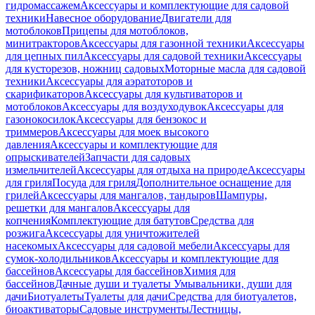
гидромассажем
Аксессуары и комплектующие для садовой
техники
Навесное оборудование
Двигатели для
мотоблоков
Прицепы для мотоблоков,
минитракторов
Аксессуары для газонной техники
Аксессуары
для цепных пил
Аксессуары для садовой техники
Аксессуары
для кусторезов, ножниц садовых
Моторные масла для садовой
техники
Аксессуары для аэратоторов и
скарификаторов
Аксессуары для культиваторов и
мотоблоков
Аксессуары для воздуходувок
Аксессуары для
газонокосилок
Аксессуары для бензокос и
триммеров
Аксессуары для моек высокого
давления
Аксессуары и комплектующие для
опрыскивателей
Запчасти для садовых
измельчителей
Аксессуары для отдыха на природе
Аксессуары
для гриля
Посуда для гриля
Дополнительное оснащение для
грилей
Аксессуары для мангалов, тандыров
Шампуры,
решетки для мангалов
Аксессуары для
копчения
Комплектующие для батутов
Средства для
розжига
Аксессуары для уничтожителей
насекомых
Аксессуары для садовой мебели
Аксессуары для
сумок-холодильников
Аксессуары и комплектующие для
бассейнов
Аксессуары для бассейнов
Химия для
бассейнов
Дачные души и туалеты
Умывальники, души для
дачи
Биотуалеты
Туалеты для дачи
Средства для биотуалетов,
биоактиваторы
Садовые инструменты
Лестницы,