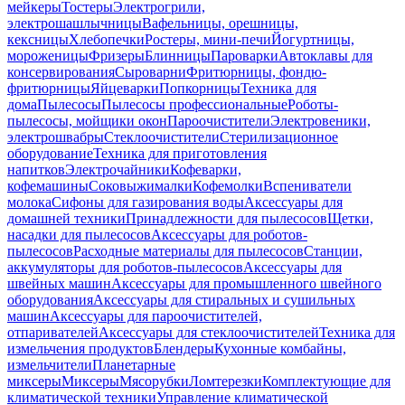
мейкеры
Тостеры
Электрогрили,
электрошашлычницы
Вафельницы, орешницы,
кексницы
Хлебопечки
Ростеры, мини-печи
Йогуртницы,
мороженицы
Фризеры
Блинницы
Пароварки
Автоклавы для
консервирования
Сыроварни
Фритюрницы, фондю-
фритюрницы
Яйцеварки
Попкорницы
Техника для
дома
Пылесосы
Пылесосы профессиональные
Роботы-
пылесосы, мойщики окон
Пароочистители
Электровеники,
электрошвабры
Стеклоочистители
Стерилизационное
оборудование
Техника для приготовления
напитков
Электрочайники
Кофеварки,
кофемашины
Соковыжималки
Кофемолки
Вспениватели
молока
Сифоны для газирования воды
Аксессуары для
домашней техники
Принадлежности для пылесосов
Щетки,
насадки для пылесосов
Аксессуары для роботов-
пылесосов
Расходные материалы для пылесосов
Станции,
аккумуляторы для роботов-пылесосов
Аксессуары для
швейных машин
Аксессуары для промышленного швейного
оборудования
Аксессуары для стиральных и сушильных
машин
Аксессуары для пароочистителей,
отпаривателей
Аксессуары для стеклоочистителей
Техника для
измельчения продуктов
Блендеры
Кухонные комбайны,
измельчители
Планетарные
миксеры
Миксеры
Мясорубки
Ломтерезки
Комплектующие для
климатической техники
Управление климатической