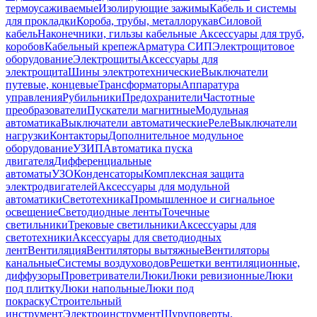
термоусаживаемые
Изолирующие зажимы
Кабель и системы
для прокладки
Короба, трубы, металлорукав
Силовой
кабель
Наконечники, гильзы кабельные
Аксессуары для труб,
коробов
Кабельный крепеж
Арматура СИП
Электрощитовое
оборудование
Электрощиты
Аксессуары для
электрощита
Шины электротехнические
Выключатели
путевые, концевые
Трансформаторы
Аппаратура
управления
Рубильники
Предохранители
Частотные
преобразователи
Пускатели магнитные
Модульная
автоматика
Выключатели автоматические
Реле
Выключатели
нагрузки
Контакторы
Дополнительное модульное
оборудование
УЗИП
Автоматика пуска
двигателя
Дифференциальные
автоматы
УЗО
Конденсаторы
Комплексная защита
электродвигателей
Аксессуары для модульной
автоматики
Светотехника
Промышленное и сигнальное
освещение
Светодиодные ленты
Точечные
светильники
Трековые светильники
Аксессуары для
светотехники
Аксессуары для светодиодных
лент
Вентиляция
Вентиляторы вытяжные
Вентиляторы
канальные
Системы воздуховодов
Решетки вентиляционные,
диффузоры
Проветриватели
Люки
Люки ревизионные
Люки
под плитку
Люки напольные
Люки под
покраску
Строительный
инструмент
Электроинструмент
Шуруповерты,