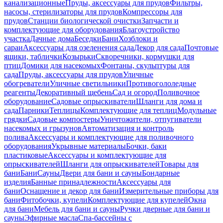
канализационные
Пруды, аксессуары для прудов
Фильтры,
насосы, стерилизаторы для прудов
Компрессоры для
прудов
Станции биологической очистки
Запчасти и
комплектующие для оборудования
Благоустройство
участка
Дачные дома
Беседки
Бани
Хозблоки и
сараи
Аксессуары для озеленения сада
Декор для сада
Почтовые
ящики, таблички
Козырьки
Скворечники, кормушки для
птиц
Домики для насекомых
Фонтаны, скульптуры для
сада
Пруды, аксессуары для прудов
Уличные
обогреватели
Уличные светильники
Противогололедные
реагенты
Декоративный щебень
Сад и огород
Поливочное
оборудование
Садовые опрыскиватели
Шланги для дома и
сада
Парники
Теплицы
Комплектующие для теплиц
Модульные
грядки
Садовые компостеры
Уничтожители, отпугиватели
насекомых и грызунов
Автоматизация и контроль
полива
Аксессуары и комплектующие для поливочного
оборудования
Укрывные материалы
Бочки, баки
пластиковые
Аксессуары и комплектующие для
опрыскивателей
Шланги для опрыскивателей
Товары для
бани
Бани
Сауны
Двери для бани и сауны
Бондарные
изделия
Банные принадлежности
Аксессуары для
бани
Оснащение и декор для бани
Измерительные приборы для
бани
Фитобочки, купели
Комплектующие для купелей
Окна
для бани
Мебель для бани и сауны
Ручки дверные для бани и
сауны
Эфирные масла
Спа-бассейны с