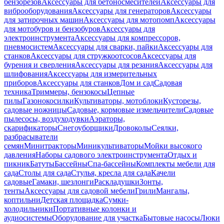
бензорезов
Аксессуары для бетоносмесителей
Аксессуары для
виброоборудования
Аксессуары для генераторов
Аксессуары
для затирочных машин
Аксессуары для мотопомп
Аксессуары
для мотобуров и бензобуров
Аксессуары для
электроинструмента
Аксессуары для компрессоров,
пневмосистем
Аксессуары для сварки, пайки
Аксессуары для
станков
Аксессуары для стружкоотсосов
Аксессуары для
бурения и сверления
Аксессуары для резания
Аксессуары для
шлифования
Аксессуары для измерительных
приборов
Аксессуары для станков
Дом и сад
Садовая
техника
Триммеры, бензокосы
Цепные
пилы
Газонокосилки
Культиваторы, мотоблоки
Кусторезы,
садовые ножницы
Садовые, кормовые измельчители
Садовые
пылесосы, воздуходувки
Аэраторы,
скарификаторы
Снегоуборщики
Дровоколы
Сеялки,
разбрасыватели
семян
Минитракторы
Миникультиваторы
Мойки высокого
давления
Наборы садового электроинструмента
Отдых и
пикник
Батуты
Бассейны
Спа-бассейны
Комплекты мебели для
сада
Столы для сада
Стулья, кресла для сада
Качели
садовые
Гамаки, шезлонги
Раскладушки
Зонты,
тенты
Аксессуары для садовой мебели
Грили
Мангалы,
коптильни
Детская площадка
Сумки-
холодильники
Портативные колонки и
аудиосистемы
Оборудование для участка
Бытовые насосы
Люки