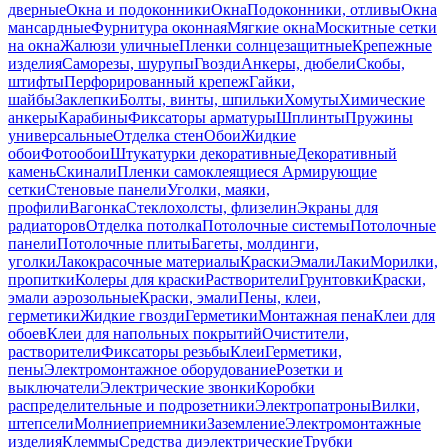
дверные
Окна и подоконники
Окна
Подоконники, отливы
Окна
мансардные
Фурнитура оконная
Мягкие окна
Москитные сетки
на окна
Жалюзи уличные
Пленки солнцезащитные
Крепежные
изделия
Саморезы, шурупы
Гвозди
Анкеры, дюбели
Скобы,
штифты
Перфорированный крепеж
Гайки,
шайбы
Заклепки
Болты, винты, шпильки
Хомуты
Химические
анкеры
Карабины
Фиксаторы арматуры
Шплинты
Пружины
универсальные
Отделка стен
Обои
Жидкие
обои
Фотообои
Штукатурки декоративные
Декоративный
камень
Скинали
Пленки самоклеящиеся
Армирующие
сетки
Стеновые панели
Уголки, маяки,
профили
Вагонка
Стеклохолсты, флизелин
Экраны для
радиаторов
Отделка потолка
Потолочные системы
Потолочные
панели
Потолочные плиты
Багеты, молдинги,
уголки
Лакокрасочные материалы
Краски
Эмали
Лаки
Морилки,
пропитки
Колеры для краски
Растворители
Грунтовки
Краски,
эмали аэрозольные
Краски, эмали
Пены, клеи,
герметики
Жидкие гвозди
Герметики
Монтажная пена
Клеи для
обоев
Клеи для напольных покрытий
Очистители,
растворители
Фиксаторы резьбы
Клеи
Герметики,
пены
Электромонтажное оборудование
Розетки и
выключатели
Электрические звонки
Коробки
распределительные и подрозетники
Электропатроны
Вилки,
штепсели
Молниеприемники
Заземление
Электромонтажные
изделия
Клеммы
Средства диэлектрические
Трубки