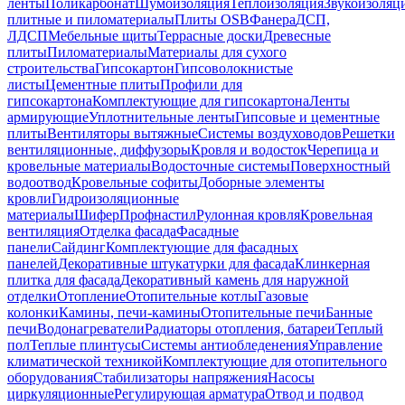
ленты
Поликарбонат
Шумоизоляция
Теплоизоляция
Звукоизоляц
плитные и пиломатериалы
Плиты OSB
Фанера
ДСП,
ЛДСП
Мебельные щиты
Террасные доски
Древесные
плиты
Пиломатериалы
Материалы для сухого
строительства
Гипсокартон
Гипсоволокнистые
листы
Цементные плиты
Профили для
гипсокартона
Комплектующие для гипсокартона
Ленты
армирующие
Уплотнительные ленты
Гипсовые и цементные
плиты
Вентиляторы вытяжные
Системы воздуховодов
Решетки
вентиляционные, диффузоры
Кровля и водосток
Черепица и
кровельные материалы
Водосточные системы
Поверхностный
водоотвод
Кровельные софиты
Доборные элементы
кровли
Гидроизоляционные
материалы
Шифер
Профнастил
Рулонная кровля
Кровельная
вентиляция
Отделка фасада
Фасадные
панели
Сайдинг
Комплектующие для фасадных
панелей
Декоративные штукатурки для фасада
Клинкерная
плитка для фасада
Декоративный камень для наружной
отделки
Отопление
Отопительные котлы
Газовые
колонки
Камины, печи-камины
Отопительные печи
Банные
печи
Водонагреватели
Радиаторы отопления, батареи
Теплый
пол
Теплые плинтусы
Системы антиобледенения
Управление
климатической техникой
Комплектующие для отопительного
оборудования
Стабилизаторы напряжения
Насосы
циркуляционные
Регулирующая арматура
Отвод и подвод