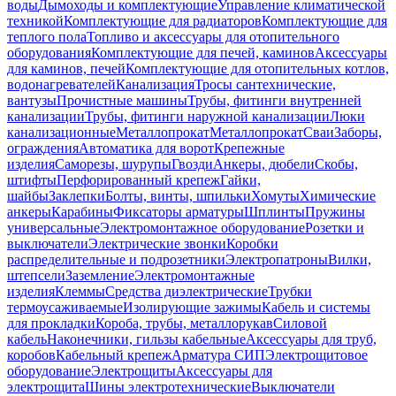
воды
Дымоходы и комплектующие
Управление климатической
техникой
Комплектующие для радиаторов
Комплектующие для
теплого пола
Топливо и аксессуары для отопительного
оборудования
Комплектующие для печей, каминов
Аксессуары
для каминов, печей
Комплектующие для отопительных котлов,
водонагревателей
Канализация
Тросы сантехнические,
вантузы
Прочистные машины
Трубы, фитинги внутренней
канализации
Трубы, фитинги наружной канализации
Люки
канализационные
Металлопрокат
Металлопрокат
Сваи
Заборы,
ограждения
Автоматика для ворот
Крепежные
изделия
Саморезы, шурупы
Гвозди
Анкеры, дюбели
Скобы,
штифты
Перфорированный крепеж
Гайки,
шайбы
Заклепки
Болты, винты, шпильки
Хомуты
Химические
анкеры
Карабины
Фиксаторы арматуры
Шплинты
Пружины
универсальные
Электромонтажное оборудование
Розетки и
выключатели
Электрические звонки
Коробки
распределительные и подрозетники
Электропатроны
Вилки,
штепсели
Заземление
Электромонтажные
изделия
Клеммы
Средства диэлектрические
Трубки
термоусаживаемые
Изолирующие зажимы
Кабель и системы
для прокладки
Короба, трубы, металлорукав
Силовой
кабель
Наконечники, гильзы кабельные
Аксессуары для труб,
коробов
Кабельный крепеж
Арматура СИП
Электрощитовое
оборудование
Электрощиты
Аксессуары для
электрощита
Шины электротехнические
Выключатели