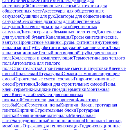
сантехнических
Фитинги
Комплектующие для
инсталляций
Опрессовочные насосы
Сантехника для
общественных мест
Аксессуары для общественных
санузлов
Сушилки для рук
Дозаторы для общественных
санузлов
Сенсорные дозаторы для общественных
санузлов
Локтевые дозаторы для общественных
санузлов
Диспенсеры для бумажных полотенец
Диспенсеры
для туалетной бумаги
Канализация
Тросы сантехнические,
вантузы
Прочистные машины
Трубы, фитинги внутренней
канализации
Трубы, фитинги наружной канализации
Люки
канализационные
Теплый пол водяной
Трубы для теплого
пола
Коллекторы и комплектующие
Термостатика для теплого
пола
Автоматика для теплого
пола
Строительство
Строительные смеси и грунтовки
Клеевые
смеси
Шпатлевки
Штукатурки
Стяжки, самонивелирующие
смеси
Строительные смеси, составы
Гидроизоляционные
смеси
Грунтовки
Добавки для строительных смесей
Пены,
клеи, герметики
Жидкие гвозди
Герметики
Монтажная
пена
Клеи для обоев
Клеи для напольных
покрытий
Очистители, растворители
Фиксаторы
резьбы
Клеи
Герметики, пены
Кирпичи, блоки, тротуарная
плитка
Кирпичи
Строительные блоки
Тротуарная
плитка
Изоляционные материалы
Минеральная
вата
Экструдированный пенополистирол
Пенопласт
Пленки,
мембраны
Отражающая теплоизоляция
Гидроизоляционные