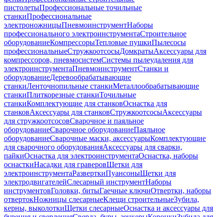
пистолеты
Профессиональные точильные
станки
Профессиональные
электроножницы
Пневмоинструмент
Наборы
профессионального электроинструмента
Строительное
оборудование
Компрессоры
Тепловые пушки
Пылесосы
профессиональные
Стружкоотсосы
Домкраты
Аксессуары для
компрессоров, пневмосистем
Системы пылеудаления для
электроинструмента
Пневмоинструмент
Станки и
оборудование
Деревообрабатывающие
станки
Ленточнопильные станки
Металлообрабатывающие
станки
Плиткорезные станки
Точильные
станки
Комплектующие для станков
Оснастка для
станков
Аксессуары для станков
Стружкоотсосы
Аксессуары
для стружкоотсосов
Сварочное и паяльное
оборудование
Сварочное оборудование
Паяльное
оборудование
Сварочные маски, аксессуары
Комплектующие
для сварочного оборудования
Аксессуары для сварки,
пайки
Оснастка для электроинструмента
Оснастка, наборы
оснастки
Насадки для граверов
Щетки для
электроинструмента
Развертки
Пуансоны
Щетки для
электродвигателей
Слесарный инструмент
Наборы
инструментов
Головки, биты
Гаечные ключи
Отвертки, наборы
отверток
Ножницы слесарные
Клещи строительные
Зубила,
керны, выколотки
Щетки слесарные
Оснастка и аксессуары для
бурения и сверления
Сверла, буры, зенкеры
Коронки
Зубила для