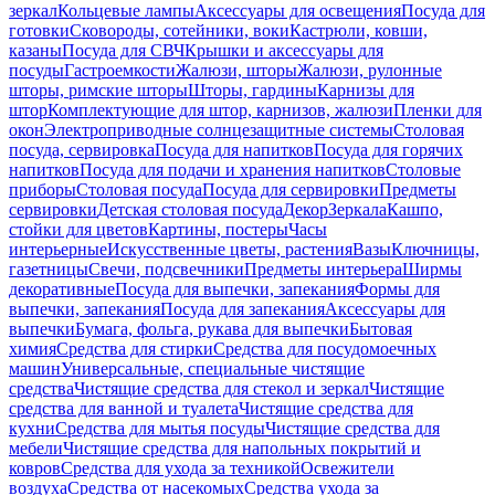
зеркал
Кольцевые лампы
Аксессуары для освещения
Посуда для
готовки
Сковороды, сотейники, воки
Кастрюли, ковши,
казаны
Посуда для СВЧ
Крышки и аксессуары для
посуды
Гастроемкости
Жалюзи, шторы
Жалюзи, рулонные
шторы, римские шторы
Шторы, гардины
Карнизы для
штор
Комплектующие для штор, карнизов, жалюзи
Пленки для
окон
Электроприводные солнцезащитные системы
Столовая
посуда, сервировка
Посуда для напитков
Посуда для горячих
напитков
Посуда для подачи и хранения напитков
Столовые
приборы
Столовая посуда
Посуда для сервировки
Предметы
сервировки
Детская столовая посуда
Декор
Зеркала
Кашпо,
стойки для цветов
Картины, постеры
Часы
интерьерные
Искусственные цветы, растения
Вазы
Ключницы,
газетницы
Свечи, подсвечники
Предметы интерьера
Ширмы
декоративные
Посуда для выпечки, запекания
Формы для
выпечки, запекания
Посуда для запекания
Аксессуары для
выпечки
Бумага, фольга, рукава для выпечки
Бытовая
химия
Средства для стирки
Средства для посудомоечных
машин
Универсальные, специальные чистящие
средства
Чистящие средства для стекол и зеркал
Чистящие
средства для ванной и туалета
Чистящие средства для
кухни
Средства для мытья посуды
Чистящие средства для
мебели
Чистящие средства для напольных покрытий и
ковров
Средства для ухода за техникой
Освежители
воздуха
Средства от насекомых
Средства ухода за