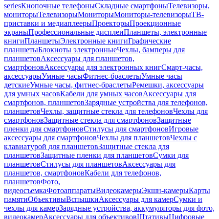
series
Кнопочные телефоны
Складные смартфоны
Телевизоры,
мониторы
Телевизоры
Мониторы
Мониторы-телевизоры
ТВ-
приставки и медиаплееры
Проекторы
Проекционные
экраны
Профессиональные дисплеи
Планшеты, электронные
книги
Планшеты
Электронные книги
Графические
планшеты
Блокноты электронные
Чехлы, бамперы для
планшетов
Аксессуары для планшетов,
смартфонов
Аксессуары для электронных книг
Смарт-часы,
аксессуары
Умные часы
Фитнес-браслеты
Умные часы
детские
Умные часы, фитнес-браслеты
Ремешки, аксессуары
для умных часов
Кабели для умных часов
Аксессуары для
смартфонов, планшетов
Зарядные устройства для телефонов,
планшетов
Чехлы, защитные стекла для телефонов
Чехлы для
смартфонов
Защитные стекла для смартфонов
Защитные
пленки для смартфонов
Стилусы для смартфонов
Игровые
аксессуары для смартфонов
Чехлы для планшетов
Чехлы с
клавиатурой для планшетов
Защитные стекла для
планшетов
Защитные пленки для планшетов
Сумки для
планшетов
Стилусы для планшетов
Аксессуары для
планшетов, смартфонов
Кабели для телефонов,
планшетов
Фото,
видеосъемка
Фотоаппараты
Видеокамеры
Экшн-камеры
Карты
памяти
Объективы
Вспышки
Аксессуары для камер
Сумки и
чехлы для камер
Зарядные устройства, аккумуляторы для фото,
видеокамер
Аксессуары для объективов
Штативы
Цифровые