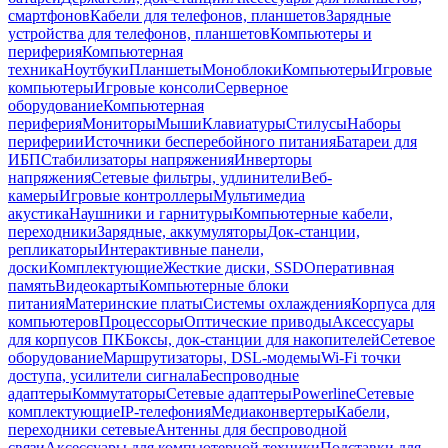
смартфонов
Кабели для телефонов, планшетов
Зарядные
устройства для телефонов, планшетов
Компьютеры и
периферия
Компьютерная
техника
Ноутбуки
Планшеты
Моноблоки
Компьютеры
Игровые
компьютеры
Игровые консоли
Серверное
оборудование
Компьютерная
периферия
Мониторы
Мыши
Клавиатуры
Стилусы
Наборы
периферии
Источники бесперебойного питания
Батареи для
ИБП
Стабилизаторы напряжения
Инверторы
напряжения
Сетевые фильтры, удлинители
Веб-
камеры
Игровые контроллеры
Мультимедиа
акустика
Наушники и гарнитуры
Компьютерные кабели,
переходники
Зарядные, аккумуляторы
Док-станции,
репликаторы
Интерактивные панели,
доски
Комплектующие
Жесткие диски, SSD
Оперативная
память
Видеокарты
Компьютерные блоки
питания
Материнские платы
Системы охлаждения
Корпуса для
компьютеров
Процессоры
Оптические приводы
Аксессуары
для корпусов ПК
Боксы, док-станции для накопителей
Сетевое
оборудование
Маршрутизаторы, DSL-модемы
Wi-Fi точки
доступа, усилители сигнала
Беспроводные
адаптеры
Коммутаторы
Сетевые адаптеры
Powerline
Сетевые
комплектующие
IP-телефония
Медиаконвертеры
Кабели,
переходники сетевые
Антенны для беспроводной
связи
Аксессуары для компьютерной техники
Подставки для