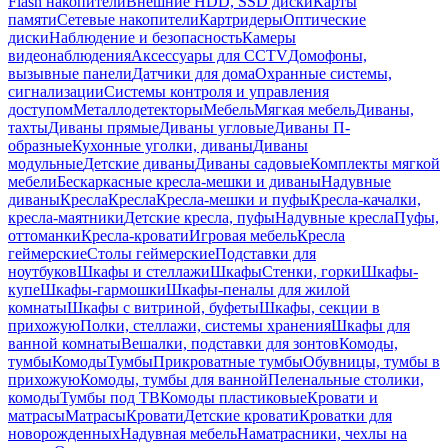
Flash накопители
Внешние HDD, SSD диски
Карты
памяти
Сетевые накопители
Картридеры
Оптические
диски
Наблюдение и безопасность
Камеры
видеонаблюдения
Аксессуары для CCTV
Домофоны,
вызывные панели
Датчики для дома
Охранные системы,
сигнализации
Системы контроля и управления
доступом
Металлодетекторы
Мебель
Мягкая мебель
Диваны,
тахты
Диваны прямые
Диваны угловые
Диваны П-
образные
Кухонные уголки, диваны
Диваны
модульные
Детские диваны
Диваны садовые
Комплекты мягкой
мебели
Бескаркасные кресла-мешки и диваны
Надувные
диваны
Кресла
Кресла
Кресла-мешки и пуфы
Кресла-качалки,
кресла-маятники
Детские кресла, пуфы
Надувные кресла
Пуфы,
оттоманки
Кресла-кровати
Игровая мебель
Кресла
геймерские
Столы геймерские
Подставки для
ноутбуков
Шкафы и стеллажи
Шкафы
Стенки, горки
Шкафы-
купе
Шкафы-гармошки
Шкафы-пеналы для жилой
комнаты
Шкафы с витриной, буфеты
Шкафы, секции в
прихожую
Полки, стеллажи, системы хранения
Шкафы для
ванной комнаты
Вешалки, подставки для зонтов
Комоды,
тумбы
Комоды
Тумбы
Прикроватные тумбы
Обувницы, тумбы в
прихожую
Комоды, тумбы для ванной
Пеленальные столики,
комоды
Тумбы под ТВ
Комоды пластиковые
Кровати и
матрасы
Матрасы
Кровати
Детские кровати
Кроватки для
новорожденных
Надувная мебель
Наматрасники, чехлы на