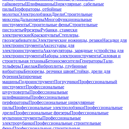
гайковерты
Шлифмашины
Циркулярные, сабельные
пилы
Перфораторы, отбойные
молотки
Электролобзики
Дрели
Строительные
миксеры
Дальномеры
Многофункциональные
инструменты
Строительные фены
Строительные
пистолеты
Фрезеры
Рубанки, стамески
электрические
Краскопульты
Степлеры,
гвоздезабиватели
Электрические ножницы, резаки
Насадки для
электроинструмента
Аксессуары для
электроинструмента
Аккумуляторы, зарядные устройства для
электроинструмента
Наборы электроинструмента
Силовая и
строительная техника
Бетоносмесители
Генераторы
Тали,
тельферы
Такелаж
Виброплиты, глубинные
вибраторы
Бензорезы, резчики швов
Стойки, дрели для
бурения
Затирочные
машины
Гидроинструмент
Погрузчики
Профессиональный
инструмент
Профессиональные
шуруповерты
Профессиональные
шлифмашины
Профессиональные
перфораторы
Профессиональные циркулярные
пилы
Профессиональные электролобзики
Профессиональные
дрели
Профессиональные фрезеры
Профессиональные
мультиинструменты
Профессиональные
электрорубанки
Профессиональные строительные
фены
Профессиональные строительные