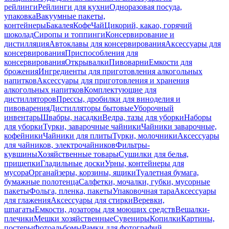
рейлинги
Рейлинги для кухни
Одноразовая посуда,
упаковка
Вакуумные пакеты,
контейнеры
Бакалея
Кофе
Чай
Цикорий, какао, горячий
шоколад
Сиропы и топпинги
Консервирование и
дистилляция
Автоклавы для консервирования
Аксессуары для
консервирования
Приспособления для
консервирования
Открывалки
Пивоварни
Емкости для
брожения
Ингредиенты для приготовления алкогольных
напитков
Аксессуары для приготовления и хранения
алкогольных напитков
Комплектующие для
дистилляторов
Прессы, дробилки для виноделия и
пивоварения
Дистилляторы бытовые
Уборочный
инвентарь
Швабры, насадки
Ведра, тазы для уборки
Наборы
для уборки
Турки, заварочные чайники
Чайники заварочные,
кофейники
Чайники для плиты
Турки, молочники
Аксессуары
для чайников, электрочайников
Фильтры-
кувшины
Хозяйственные товары
Сушилки для белья,
прищепки
Гладильные доски
Урны, контейнеры для
мусора
Органайзеры, корзины, ящики
Туалетная бумага,
бумажные полотенца
Салфетки, мочалки, губки, мусорные
пакеты
Фольга, пленка, пакеты
Упаковочная тара
Аксессуары
для глажения
Аксессуары для стирки
Веревки,
шпагаты
Емкости, дозаторы для моющих средств
Вешалки-
плечики
Мешки хозяйственные
Сувениры
Копилки
Картины,
постеры
Фотоальбомы
Рамки для фотографий,