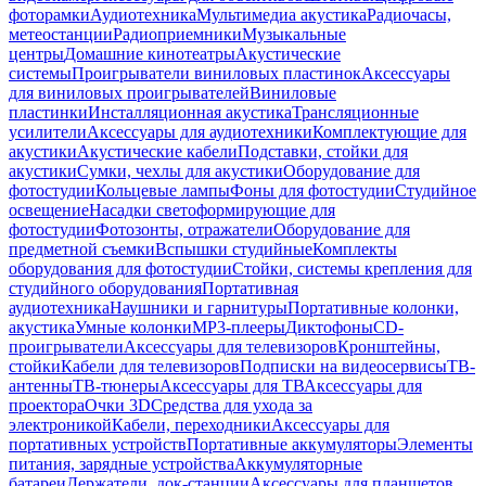
фоторамки
Аудиотехника
Мультимедиа акустика
Радиочасы,
метеостанции
Радиоприемники
Музыкальные
центры
Домашние кинотеатры
Акустические
системы
Проигрыватели виниловых пластинок
Аксессуары
для виниловых проигрывателей
Виниловые
пластинки
Инсталляционная акустика
Трансляционные
усилители
Аксессуары для аудиотехники
Комплектующие для
акустики
Акустические кабели
Подставки, стойки для
акустики
Сумки, чехлы для акустики
Оборудование для
фотостудии
Кольцевые лампы
Фоны для фотостудии
Студийное
освещение
Насадки светоформирующие для
фотостудии
Фотозонты, отражатели
Оборудование для
предметной съемки
Вспышки студийные
Комплекты
оборудования для фотостудии
Стойки, системы крепления для
студийного оборудования
Портативная
аудиотехника
Наушники и гарнитуры
Портативные колонки,
акустика
Умные колонки
MP3-плееры
Диктофоны
CD-
проигрыватели
Аксессуары для телевизоров
Кронштейны,
стойки
Кабели для телевизоров
Подписки на видеосервисы
ТВ-
антенны
ТВ-тюнеры
Аксессуары для ТВ
Аксессуары для
проектора
Очки 3D
Средства для ухода за
электроникой
Кабели, переходники
Аксессуары для
портативных устройств
Портативные аккумуляторы
Элементы
питания, зарядные устройства
Аккумуляторные
батареи
Держатели, док-станции
Аксессуары для планшетов,