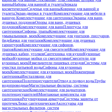
ванны
Наборы для ванной и туалета
Зеркала
косметические
Сиденья для ванны
Коврики для ванной и
туалета
Экран-дверки в туалет
Комплектующие для мебели в
ванную
Комплектующие для сантехники
Экраны для ванн,
душевых поддонов
Опоры для ванн, душевых
поддонов
Комплектующие для ванн
Плинтусы для
сантехники
Сифоны, трапы
Комплектующие для
умывальников, моек
Комплектующие для унитазов, писсуаров,
биде
Бачки для унитазов
Комплектующие для душевых
гарнитуров
Комплектующие для сифонов,
трапов
Комплектующие для смесителей
Комплектующие для
душевых кабин, уголков
Сантехника для кухни
Кухонные
мойки
Кухонные мойки со смесителями
Смесители для
кухонных моек
Измельчители пищевых отходов
Системы для
очистки питьевой воды
Сифоны для кухонных
моек
Комплектующие для кухонных моек
Инженерная
сантехника
Инсталляции для
сантехники
Полотенцесушители
Отвод и подвод воды
Трубы
водопроводные
Магистральные фильтры, системы
сантехнические
Комплектующие для радиаторов,
полотенцесушителей
Монтажные комплекты для
сантехники
Регулирующая арматура
Системы защиты от
протечек
Люки сантехнические
Аксессуары для
магистральных фильтров, систем