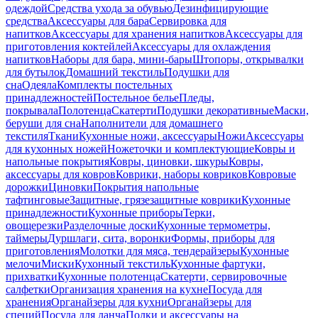
одеждой
Средства ухода за обувью
Дезинфицирующие
средства
Аксессуары для бара
Сервировка для
напитков
Аксессуары для хранения напитков
Аксессуары для
приготовления коктейлей
Аксессуары для охлаждения
напитков
Наборы для бара, мини-бары
Штопоры, открывалки
для бутылок
Домашний текстиль
Подушки для
сна
Одеяла
Комплекты постельных
принадлежностей
Постельное белье
Пледы,
покрывала
Полотенца
Скатерти
Подушки декоративные
Маски,
беруши для сна
Наполнители для домашнего
текстиля
Ткани
Кухонные ножи, аксессуары
Ножи
Аксессуары
для кухонных ножей
Ножеточки и комплектующие
Ковры и
напольные покрытия
Ковры, циновки, шкуры
Ковры,
аксессуары для ковров
Коврики, наборы ковриков
Ковровые
дорожки
Циновки
Покрытия напольные
тафтинговые
Защитные, грязезащитные коврики
Кухонные
принадлежности
Кухонные приборы
Терки,
овощерезки
Разделочные доски
Кухонные термометры,
таймеры
Дуршлаги, сита, воронки
Формы, приборы для
приготовления
Молотки для мяса, тендерайзеры
Кухонные
мелочи
Миски
Кухонный текстиль
Кухонные фартуки,
прихватки
Кухонные полотенца
Скатерти, сервировочные
салфетки
Организация хранения на кухне
Посуда для
хранения
Органайзеры для кухни
Органайзеры для
специй
Посуда для ланча
Полки и аксессуары на