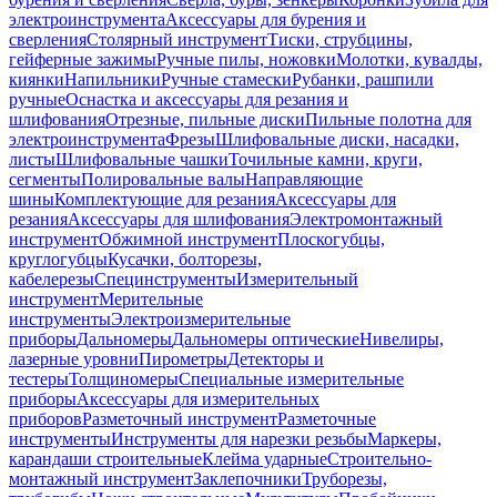
электроинструмента
Аксессуары для бурения и
сверления
Столярный инструмент
Тиски, струбцины,
гейферные зажимы
Ручные пилы, ножовки
Молотки, кувалды,
киянки
Напильники
Ручные стамески
Рубанки, рашпили
ручные
Оснастка и аксессуары для резания и
шлифования
Отрезные, пильные диски
Пильные полотна для
электроинструмента
Фрезы
Шлифовальные диски, насадки,
листы
Шлифовальные чашки
Точильные камни, круги,
сегменты
Полировальные валы
Направляющие
шины
Комплектующие для резания
Аксессуары для
резания
Аксессуары для шлифования
Электромонтажный
инструмент
Обжимной инструмент
Плоскогубцы,
круглогубцы
Кусачки, болторезы,
кабелерезы
Специнструменты
Измерительный
инструмент
Мерительные
инструменты
Электроизмерительные
приборы
Дальномеры
Дальномеры оптические
Нивелиры,
лазерные уровни
Пирометры
Детекторы и
тестеры
Толщиномеры
Специальные измерительные
приборы
Аксессуары для измерительных
приборов
Разметочный инструмент
Разметочные
инструменты
Инструменты для нарезки резьбы
Маркеры,
карандаши строительные
Клейма ударные
Строительно-
монтажный инструмент
Заклепочники
Труборезы,