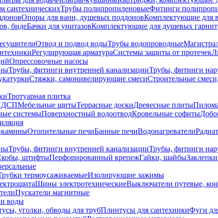
ем сантехнических
Трубы полипропиленовые
Фитинги полипроп
ддонов
Опоры для ванн, душевых поддонов
Комплектующие для 
ов, биде
Бачки для унитазов
Комплектующие для душевых гарнит
есушители
Отвод и подвод воды
Трубы водопроводные
Магистрал
антехники
Регулирующая арматура
Системы защиты от протечек
Л
ций
Опрессовочные насосы
ны
Трубы, фитинги внутренней канализации
Трубы, фитинги на
катурки
Стяжки, самонивелирующие смеси
Строительные смеси,
ки
Тротуарная плитка
ЛДСП
Мебельные щиты
Террасные доски
Древесные плиты
Пилом
ные системы
Поверхностный водоотвод
Кровельные софиты
Добо
тиляция
-камины
Отопительные печи
Банные печи
Водонагреватели
Радиат
ны
Трубы, фитинги внутренней канализации
Трубы, фитинги на
Скобы, штифты
Перфорированный крепеж
Гайки, шайбы
Заклепки
ерсальные
Трубки термоусаживаемые
Изолирующие зажимы
лектрощита
Шины электротехнические
Выключатели путевые, ко
атели
Пускатели магнитные
ки воды
усы, уголки, обводы для труб
Плинтусы для сантехники
Фуги дл