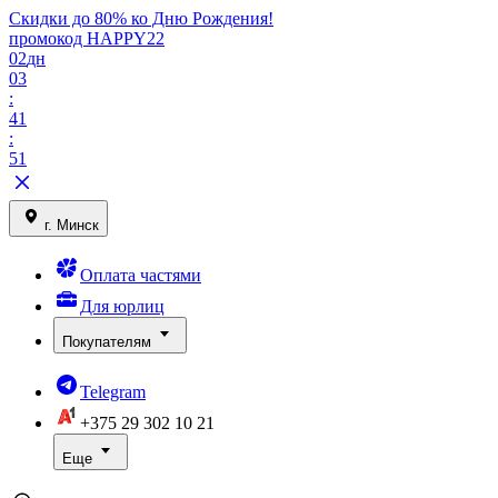
Скидки до 80% ко Дню Рождения!
промокод HAPPY22
02
дн
03
:
41
:
51
г. Минск
Оплата частями
Для юрлиц
Покупателям
Telegram
+375 29
302 10 21
Еще