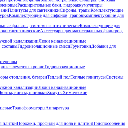
иленовые
Расширительные баки, гидроаккумуляторы
ванн
Плинтусы для сантехники
Сифоны, трапы
Комплектующие
уров
Комплектующие для сифонов, трапов
Комплектующие для
ьные фильтры, системы сантехнические
Комплектующие для
юки сантехнические
Аксессуары для магистральных фильтров,
ружной канализации
Люки канализационные
 составы
Гидроизоляционные смеси
Грунтовки
Добавки для
атериалы
рные элементы кровли
Гидроизоляционные
оры отопления, батареи
Теплый пол
Теплые плинтусы
Системы
ружной канализации
Люки канализационные
Болты, винты, шпильки
Хомуты
Химические
нцевые
Трансформаторы
Аппаратура
я плитки
Порожки, профили для пола и плитки
Приспособления