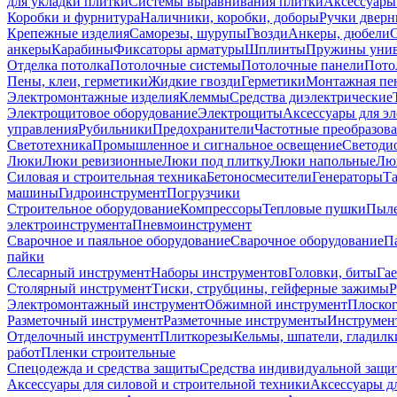
для укладки плитки
Системы выравнивания плитки
Аксессуары
Коробки и фурнитура
Наличники, коробки, доборы
Ручки дверн
Крепежные изделия
Саморезы, шурупы
Гвозди
Анкеры, дюбели
анкеры
Карабины
Фиксаторы арматуры
Шплинты
Пружины унив
Отделка потолка
Потолочные системы
Потолочные панели
Пото
Пены, клеи, герметики
Жидкие гвозди
Герметики
Монтажная пе
Электромонтажные изделия
Клеммы
Средства диэлектрические
Электрощитовое оборудование
Электрощиты
Аксессуары для э
управления
Рубильники
Предохранители
Частотные преобразов
Светотехника
Промышленное и сигнальное освещение
Светоди
Люки
Люки ревизионные
Люки под плитку
Люки напольные
Люк
Силовая и строительная техника
Бетоносмесители
Генераторы
Та
машины
Гидроинструмент
Погрузчики
Строительное оборудование
Компрессоры
Тепловые пушки
Пыле
электроинструмента
Пневмоинструмент
Сварочное и паяльное оборудование
Сварочное оборудование
П
пайки
Слесарный инструмент
Наборы инструментов
Головки, биты
Га
Столярный инструмент
Тиски, струбцины, гейферные зажимы
Р
Электромонтажный инструмент
Обжимной инструмент
Плоског
Разметочный инструмент
Разметочные инструменты
Инструмент
Отделочный инструмент
Плиткорезы
Кельмы, шпатели, гладилк
работ
Пленки строительные
Спецодежда и средства защиты
Средства индивидуальной защ
Аксессуары для силовой и строительной техники
Аксессуары дл