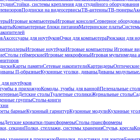
студии
Стойки, системы крепления для студийного оборудования
елевизоров
Подписки на видеосервисы
ТВ-антенны
ТВ-тюнеры
Ак
теры
Игровые компьютеры
Игровые консоли
Серверное оборудов
карты
Компьютерные блоки питания
Материнские платы
Системы
накопителей
ов
Аксессуары для ноутбуков
Очки для компьютера
Рюкзаки для но
контроллеры
Игровые ноутбуки
Игровые компьютеры
Игровые ви
ие
Столы геймерские
Игровые микрофоны
Игровая мультимедиа 
ониторов
диски
Карты памяти
Сетевые накопители
Картридеры
Оптические
иваны П-образные
Кухонные уголки, диваны
Диваны модульные
 для ноутбуков
тумбы в прихожую
Комоды, тумбы для ванной
Пеленальные стол
ьютерные
Детские столы
Туалетные столики
Журнальные столы
Са
денные группы
Столы-книги
ухни
уреты барные
Кухонный гарнитур
Кухонные модули
Кухонные угол
ры
Детские кроватки-трансформеры
Столы-трансформеры
ки, секции
Полки, стеллажи, системы хранения
Стулья, кресла
Ко
емы хранения в прихожую
Вешалки, подставки для зонтов
Банкет