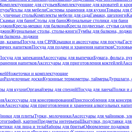
Комплектующие для стульев
Комплектующие для кроватей и кро
итура
Чехлы для мебели
Системы хранения для кухни
Товары для 
, уличные столы
Комплекты мебели для сада
Гамаки, шезлонги
Ка
Скамьи для бани
Столы для бани
Журнальные столики для бани
лоджии
Кресла-мешки для балкона
Кресла подвесные, стулья садо
оджии
Журнальные столы, столы-книги
Тумбы для балкона, лодж
я балкона, лоджии
ши, казаны
Посуда для СВЧ
Крышки и аксессуары для посуды
Гаст
орячих напитков
Посуда для подачи и хранения напитков
Столовы
Посуда для запекания
Аксессуары для выпечки
Бумага, фольга, р
хранения напитков
Аксессуары для приготовления коктейлей
Аксе
ожей
Ножеточки и комплектующие
ки
Разделочные доски
Кухонные термометры, таймеры
Дуршлаги, 
ры для кухни
Органайзеры для специй
Посуда для ланча
Полки и 
ия
Аксессуары для консервирования
Приспособления для консер
ков
Аксессуары для приготовления и хранения алкогольных напи
йники для плиты
Турки, молочники
Аксессуары для чайников, э
отографий, картин
Предметы интерьера
Шкатулки, подставки дл
етики для лица и тела
Наборы для бритья
Оформление подарков
льтры для воды
Фильтры-кувшины
Картриджи, комплектующие д