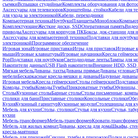
съемки
Вспышки студийные
Комплекты оборудования для фото
Аксессуары для телевизоров
Кронштейны, стойки
Кабели для т
для ухода за электроникой
Кабели, переходники
Компьютерная техника
Ноутбуки
Планшеты
Моноблоки
Компью
Комплектующие
Жесткие диски, SSD
Оперативная память
Видео
приводы
Аксессуары для корпусов ПК
Боксы, док-станции для 
Аксессуары для компьютерной техники
Подставки для ноутбук
электроникой
Программное обеспечение
Игровая зона
Игровые приставки
Игры для приставок
Игровые 
мыши
Игровые клавиатуры
Игровые наушники
Кресла геймерск
Pop
Подставки для ноутбуков
Светодиодные ленты
Лампы для м
Накопители данных
USB Flash накопители
Внешние HDD, SSD 
Мягкая мебель
Диваны, тахты
Диваны прямые
Диваны угловые
Д
мебели
Бескаркасные кресла-мешки и диваны
Надувные диваны
Игровая мебель
Кресла геймерские
Столы геймерские
Подставки
Комоды, тумбы
Комоды
Тумбы
Прикроватные тумбы
Обувницы, 
Столы
Кухонные столы
Барные столы
Столы письменные, комп
столики для бани
Приставные столики
Консольные столики
Обе
Кухня
Кухонный гарнитур
Кухонные модули
Столешницы для к
Мебель для кухни
Столы, столики
Стулья для кухни
Стулья, таб
кухни
Мебель-трансформер
Мебель-трансформер
Кровати-трансформе
Мебель для жилых комнат
Диваны, кресла для дома
Шкафы, стен
кресла-маятники
Мебель для прихожей
Секции, тумбы в прихожую
Полки и сист