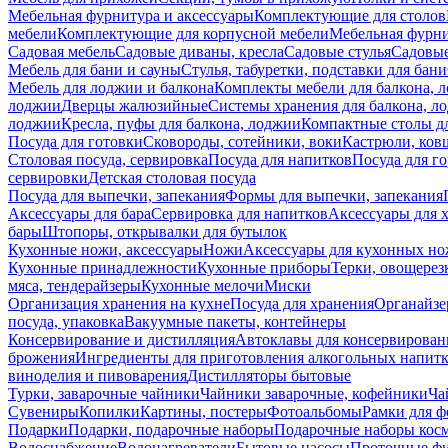
Мебельная фурнитура и аксессуары
Комплектующие для столов
мебели
Комплектующие для корпусной мебели
Мебельная фурн
Садовая мебель
Садовые диваны, кресла
Садовые стулья
Садовые
Мебель для бани и сауны
Стулья, табуретки, подставки для бани
Мебель для лоджии и балкона
Комплекты мебели для балкона, 
лоджии
Дверцы жалюзийные
Системы хранения для балкона, л
лоджии
Кресла, пуфы для балкона, лоджии
Компактные столы дл
Посуда для готовки
Сковороды, сотейники, воки
Кастрюли, ков
Столовая посуда, сервировка
Посуда для напитков
Посуда для г
сервировки
Детская столовая посуда
Посуда для выпечки, запекания
Формы для выпечки, запекания
Аксессуары для бара
Сервировка для напитков
Аксессуары для 
бары
Штопоры, открывалки для бутылок
Кухонные ножи, аксессуары
Ножи
Аксессуары для кухонных н
Кухонные принадлежности
Кухонные приборы
Терки, овощерез
мяса, тендерайзеры
Кухонные мелочи
Миски
Организация хранения на кухне
Посуда для хранения
Органайзе
посуда, упаковка
Вакуумные пакеты, контейнеры
Консервирование и дистилляция
Автоклавы для консервирован
брожения
Ингредиенты для приготовления алкогольных напит
виноделия и пивоварения
Дистилляторы бытовые
Турки, заварочные чайники
Чайники заварочные, кофейники
Ча
Сувениры
Копилки
Картины, постеры
Фотоальбомы
Рамки для ф
Подарки
Подарки, подарочные наборы
Подарочные наборы косм
Водоснабжение
Водонагреватели
Бытовые насосы
Проточные фи