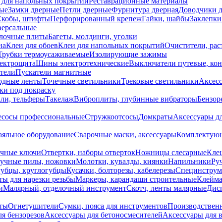
 для напольных покрытий
Реставрационные материалы
ые
Замки дверные
Петли дверные
Фурнитура дверная
Доводчики 
Скобы, штифты
Перфорированный крепеж
Гайки, шайбы
Заклепки
ерсальные
лочные плиты
Багеты, молдинги, уголки
на
Клеи для обоев
Клеи для напольных покрытий
Очистители, рас
Трубки термоусаживаемые
Изолирующие зажимы
лектрощита
Шины электротехнические
Выключатели путевые, ко
атели
Пускатели магнитные
одные ленты
Точечные светильники
Трековые светильники
Аксесс
и под покраску
ли, тельферы
Такелаж
Виброплиты, глубинные вибраторы
Бензор
сосы профессиональные
Стружкоотсосы
Домкраты
Аксессуары д
аяльное оборудование
Сварочные маски, аксессуары
Комплектующ
ечные ключи
Отвертки, наборы отверток
Ножницы слесарные
Кле
учные пилы, ножовки
Молотки, кувалды, киянки
Напильники
Ру
убцы, круглогубцы
Кусачки, болторезы, кабелерезы
Специнструм
ы для нарезки резьбы
Маркеры, карандаши строительные
Клейма
и
Малярный, отделочный инструмент
Скотч, ленты малярные
Дисп
иты
Огнетушители
Сумки, пояса для инструментов
Производствен
я бензорезов
Аксессуары для бетоносмесителей
Аксессуары для 