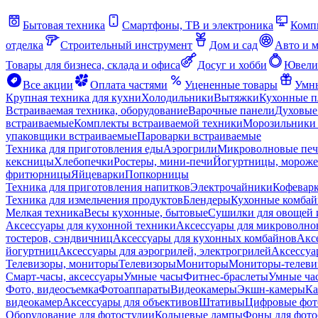
Бытовая техника
Смартфоны, ТВ и электроника
Комп
отделка
Строительный инструмент
Дом и сад
Авто и 
Товары для бизнеса, склада и офиса
Досуг и хобби
Ювели
Все акции
Оплата частями
Уцененные товары
Умны
Крупная техника для кухни
Холодильники
Вытяжки
Кухонные 
Встраиваемая техника, оборудование
Варочные панели
Духовые
встраиваемые
Комплекты встраиваемой техники
Морозильники 
упаковщики встраиваемые
Пароварки встраиваемые
Техника для приготовления еды
Аэрогрили
Микроволновые пе
кексницы
Хлебопечки
Ростеры, мини-печи
Йогуртницы, морож
фритюрницы
Яйцеварки
Попкорницы
Техника для приготовления напитков
Электрочайники
Кофевар
Техника для измельчения продуктов
Блендеры
Кухонные комбай
Мелкая техника
Весы кухонные, бытовые
Сушилки для овощей 
Аксессуары для кухонной техники
Аксессуары для микроволно
тостеров, сэндвичниц
Аксессуары для кухонных комбайнов
Акс
йогуртниц
Аксессуары для аэрогрилей, электрогрилей
Аксессуа
Телевизоры, мониторы
Телевизоры
Мониторы
Мониторы-телеви
Смарт-часы, аксессуары
Умные часы
Фитнес-браслеты
Умные ча
Фото, видеосъемка
Фотоаппараты
Видеокамеры
Экшн-камеры
Ка
видеокамер
Аксессуары для объективов
Штативы
Цифровые фот
Оборудование для фотостудии
Кольцевые лампы
Фоны для фото