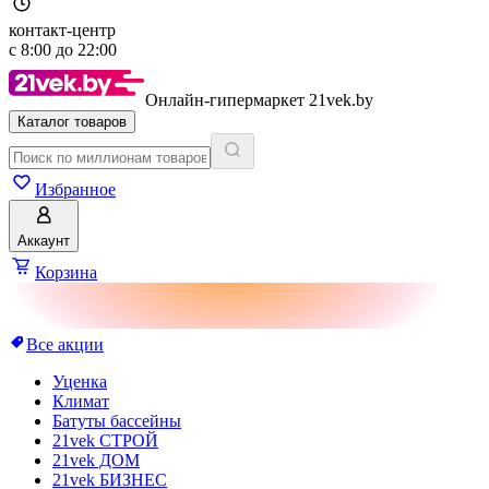
контакт-центр
с
8:00
до
22:00
Онлайн-гипермаркет 21vek.by
Каталог товаров
Избранное
Аккаунт
Корзина
Все акции
Уценка
Климат
Батуты бассейны
21vek СТРОЙ
21vek ДОМ
21vek БИЗНЕС