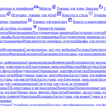
ьютеры и периферия
Мебель
Товары для дома, бакалея
С
мото
Игрушки, товары для детей
Красота и стиль
Здоров
рные украшения
Товары для взрослых
Книги и канцеляри
й подбор подарков
Премиум товары
плиты
Морозильники
Посудомоечные машины
Настольные плиты
 шкафы
Холодильники встраиваемые
Посудомоечные машины вс
встраиваемые
Измельчители пищевых отходов
Шкафы для подогр
чи
Мультиварки
Сэндвичницы, хот-дог мейкеры
Тостеры
Электрог
еницы
Фризеры
Блинницы
Пароварки
Автоклавы для консервиров
ки, кофемашины
Соковыжималки
Кофемолки
Вспениватели молок
ны, измельчители
Планетарные миксеры
Миксеры
Мясорубки
Лом
и фруктов
Вакууматоры
Открывалки, картофелечистки
Проращива
вых печей
Вакуумные пакеты, контейнеры
Аксессуары для кофе
ессуары для мясорубок
Аксессуары для блендеров, миксеров
Аксе
ры для соковыжималок
Средства для ухода за техникой
зоры
ТВ-приставки и медиаплееры
Проекторы
Проекционные эк
сы детские
Умные часы, фитнес-браслеты
Ремешки, аксессуары дл
рты памяти
Объективы
Вспышки
Аксессуары для камер
Сумки и ч
орамки
студии
Студийное освещение
Насадки светоформирующие для фо