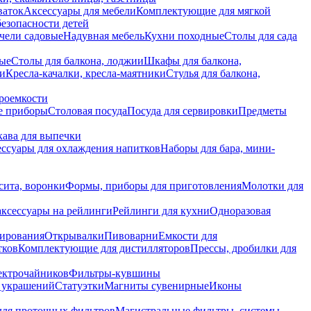
ваток
Аксессуары для мебели
Комплектующие для мягкой
безопасности детей
чели садовые
Надувная мебель
Кухни походные
Столы для сада
вые
Столы для балкона, лоджии
Шкафы для балкона,
ии
Кресла-качалки, кресла-маятники
Стулья для балкона,
роемкости
е приборы
Столовая посуда
Посуда для сервировки
Предметы
укава для выпечки
ссуары для охлаждения напитков
Наборы для бара, мини-
сита, воронки
Формы, приборы для приготовления
Молотки для
аксессуары на рейлинги
Рейлинги для кухни
Одноразовая
вирования
Открывалки
Пивоварни
Емкости для
тков
Комплектующие для дистилляторов
Прессы, дробилки для
лектрочайников
Фильтры-кувшины
я украшений
Статуэтки
Магниты сувенирные
Иконы
ля проточных фильтров
Магистральные фильтры, системы