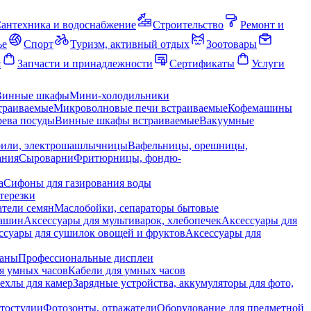
антехника и водоснабжение
Строительство
Ремонт и
ье
Спорт
Туризм, активный отдых
Зоотовары
я
Запчасти и принадлежности
Сертификаты
Услуги
Винные шкафы
Мини-холодильники
траиваемые
Микроволновые печи встраиваемые
Кофемашины
ева посуды
Винные шкафы встраиваемые
Вакуумные
рили, электрошашлычницы
Вафельницы, орешницы,
ания
Сыроварни
Фритюрницы, фондю-
а
Сифоны для газирования воды
терезки
тели семян
Маслобойки, сепараторы бытовые
машин
Аксессуары для мультиварок, хлебопечек
Аксессуары для
ссуары для сушилок овощей и фруктов
Аксессуары для
раны
Профессиональные дисплеи
я умных часов
Кабели для умных часов
ехлы для камер
Зарядные устройства, аккумуляторы для фото,
тостудии
Фотозонты, отражатели
Оборудование для предметной