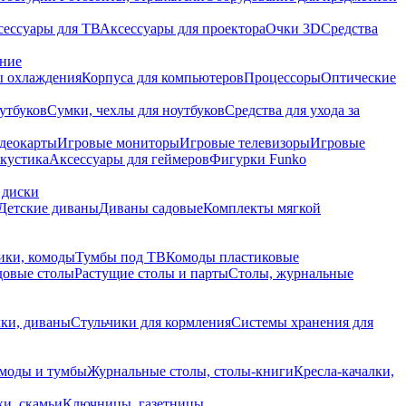
сессуары для ТВ
Аксессуары для проектора
Очки 3D
Средства
ание
 охлаждения
Корпуса для компьютеров
Процессоры
Оптические
утбуков
Сумки, чехлы для ноутбуков
Средства для ухода за
деокарты
Игровые мониторы
Игровые телевизоры
Игровые
акустика
Аксессуары для геймеров
Фигурки Funko
 диски
Детские диваны
Диваны садовые
Комплекты мягкой
ики, комоды
Тумбы под ТВ
Комоды пластиковые
довые столы
Растущие столы и парты
Столы, журнальные
ки, диваны
Стульчики для кормления
Системы хранения для
моды и тумбы
Журнальные столы, столы-книги
Кресла-качалки,
ки, скамьи
Ключницы, газетницы