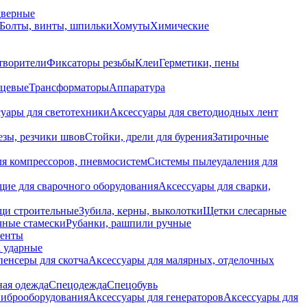
дверные
Болты, винты, шпильки
Хомуты
Химические
творители
Фиксаторы резьбы
Клеи
Герметики, пены
нцевые
Трансформаторы
Аппаратура
уары для светотехники
Аксессуары для светодиодных лент
езы, резчики швов
Стойки, дрели для бурения
Затирочные
ля компрессоров, пневмосистем
Системы пылеудаления для
ие для сварочного оборудования
Аксессуары для сварки,
щи строительные
Зубила, керны, выколотки
Щетки слесарные
чные стамески
Рубанки, рашпили ручные
енты
 ударные
енсеры для скотча
Аксессуары для малярных, отделочных
ная одежда
Спецодежда
Спецобувь
виброоборудования
Аксессуары для генераторов
Аксессуары для