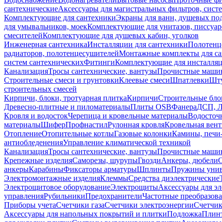
сантехнические
Аксессуары для магистральных фильтров, сист
Комплектующие для сантехники
Экраны для ванн, душевых по
для умывальников, моек
Комплектующие для унитазов, писсуар
смесителей
Комплектующие для душевых кабин, уголков
Инженерная сантехника
Инсталляции для сантехники
Полотенц
радиаторов, полотенцесушителей
Монтажные комплекты для с
систем сантехнических
Фитинги
Комплектующие для инсталля
Канализация
Тросы сантехнические, вантузы
Прочистные маши
Строительные смеси и грунтовки
Клеевые смеси
Шпатлевки
Шту
строительных смесей
Кирпичи, блоки, тротуарная плитка
Кирпичи
Строительные бло
Древесно-плитные и пиломатериалы
Плиты OSB
Фанера
ДСП, 
Кровля и водосток
Черепица и кровельные материалы
Водосточ
материалы
Шифер
Профнастил
Рулонная кровля
Кровельная вен
Отопление
Отопительные котлы
Газовые колонки
Камины, печи
антиобледенения
Управление климатической техникой
Канализация
Тросы сантехнические, вантузы
Прочистные маши
Крепежные изделия
Саморезы, шурупы
Гвозди
Анкеры, дюбели
анкеры
Карабины
Фиксаторы арматуры
Шплинты
Пружины унив
Электромонтажные изделия
Клеммы
Средства диэлектрические
Электрощитовое оборудование
Электрощиты
Аксессуары для э
управления
Рубильники
Предохранители
Частотные преобразов
Приборы учета
Счетчики газа
Счетчики электроэнергии
Счетчи
Аксессуары для напольных покрытий и плитки
Подложка
Плинт