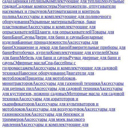
сада
Парники
Теплицы
Комплектующие для теплиц
Модульные
грядки
Садовые компостеры
Уничтожители, отпугиватели
насекомых и грызунов
Автоматизация и контроль
полива
Аксессуары и комплектующие для поливочного
оборудования
Укрывные материалы
Бочки, баки
пластиковые
Аксессуары и комплектующие для
опрыскивателей
Шланги для опрыскивателей
Товары для
бани
Бани
Сауны
Двери для бани и сауны
Бондарные
изделия
Банные принадлежности
Аксессуары для
бани
Оснащение и декор для бани
Измерительные приборы для
бани
Фитобочки, купели
Комплектующие для купелей
Окна
для бани
Мебель для бани и сауны
Ручки дверные для бани и
сауны
Эфирные масла
Спа-бассейны с
гидромассажем
Аксессуары и комплектующие для садовой
техники
Навесное оборудование
Двигатели для
мотоблоков
Прицепы для мотоблоков,
минитракторов
Аксессуары для газонной техники
Аксессуары
для цепных пил
Аксессуары для садовой техники
Аксессуары
для кусторезов, ножниц садовых
Моторные масла для садовой
техники
Аксессуары для аэратоторов и
скарификаторов
Аксессуары для культиваторов и
мотоблоков
Аксессуары для воздуходувок
Аксессуары для
газонокосилок
Аксессуары для бензокос и
триммеров
Аксессуары для моек высокого
давления
Аксессуары и комплектующие для