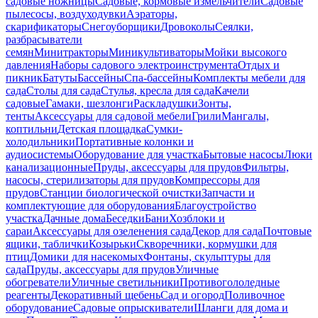
садовые ножницы
Садовые, кормовые измельчители
Садовые
пылесосы, воздуходувки
Аэраторы,
скарификаторы
Снегоуборщики
Дровоколы
Сеялки,
разбрасыватели
семян
Минитракторы
Миникультиваторы
Мойки высокого
давления
Наборы садового электроинструмента
Отдых и
пикник
Батуты
Бассейны
Спа-бассейны
Комплекты мебели для
сада
Столы для сада
Стулья, кресла для сада
Качели
садовые
Гамаки, шезлонги
Раскладушки
Зонты,
тенты
Аксессуары для садовой мебели
Грили
Мангалы,
коптильни
Детская площадка
Сумки-
холодильники
Портативные колонки и
аудиосистемы
Оборудование для участка
Бытовые насосы
Люки
канализационные
Пруды, аксессуары для прудов
Фильтры,
насосы, стерилизаторы для прудов
Компрессоры для
прудов
Станции биологической очистки
Запчасти и
комплектующие для оборудования
Благоустройство
участка
Дачные дома
Беседки
Бани
Хозблоки и
сараи
Аксессуары для озеленения сада
Декор для сада
Почтовые
ящики, таблички
Козырьки
Скворечники, кормушки для
птиц
Домики для насекомых
Фонтаны, скульптуры для
сада
Пруды, аксессуары для прудов
Уличные
обогреватели
Уличные светильники
Противогололедные
реагенты
Декоративный щебень
Сад и огород
Поливочное
оборудование
Садовые опрыскиватели
Шланги для дома и