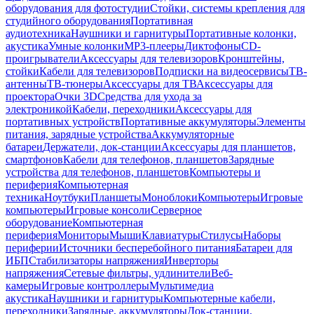
оборудования для фотостудии
Стойки, системы крепления для
студийного оборудования
Портативная
аудиотехника
Наушники и гарнитуры
Портативные колонки,
акустика
Умные колонки
MP3-плееры
Диктофоны
CD-
проигрыватели
Аксессуары для телевизоров
Кронштейны,
стойки
Кабели для телевизоров
Подписки на видеосервисы
ТВ-
антенны
ТВ-тюнеры
Аксессуары для ТВ
Аксессуары для
проектора
Очки 3D
Средства для ухода за
электроникой
Кабели, переходники
Аксессуары для
портативных устройств
Портативные аккумуляторы
Элементы
питания, зарядные устройства
Аккумуляторные
батареи
Держатели, док-станции
Аксессуары для планшетов,
смартфонов
Кабели для телефонов, планшетов
Зарядные
устройства для телефонов, планшетов
Компьютеры и
периферия
Компьютерная
техника
Ноутбуки
Планшеты
Моноблоки
Компьютеры
Игровые
компьютеры
Игровые консоли
Серверное
оборудование
Компьютерная
периферия
Мониторы
Мыши
Клавиатуры
Стилусы
Наборы
периферии
Источники бесперебойного питания
Батареи для
ИБП
Стабилизаторы напряжения
Инверторы
напряжения
Сетевые фильтры, удлинители
Веб-
камеры
Игровые контроллеры
Мультимедиа
акустика
Наушники и гарнитуры
Компьютерные кабели,
переходники
Зарядные, аккумуляторы
Док-станции,