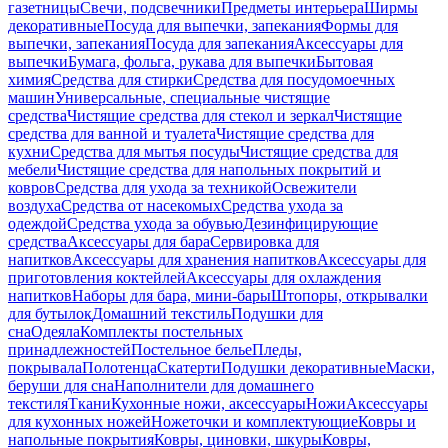
газетницы
Свечи, подсвечники
Предметы интерьера
Ширмы
декоративные
Посуда для выпечки, запекания
Формы для
выпечки, запекания
Посуда для запекания
Аксессуары для
выпечки
Бумага, фольга, рукава для выпечки
Бытовая
химия
Средства для стирки
Средства для посудомоечных
машин
Универсальные, специальные чистящие
средства
Чистящие средства для стекол и зеркал
Чистящие
средства для ванной и туалета
Чистящие средства для
кухни
Средства для мытья посуды
Чистящие средства для
мебели
Чистящие средства для напольных покрытий и
ковров
Средства для ухода за техникой
Освежители
воздуха
Средства от насекомых
Средства ухода за
одеждой
Средства ухода за обувью
Дезинфицирующие
средства
Аксессуары для бара
Сервировка для
напитков
Аксессуары для хранения напитков
Аксессуары для
приготовления коктейлей
Аксессуары для охлаждения
напитков
Наборы для бара, мини-бары
Штопоры, открывалки
для бутылок
Домашний текстиль
Подушки для
сна
Одеяла
Комплекты постельных
принадлежностей
Постельное белье
Пледы,
покрывала
Полотенца
Скатерти
Подушки декоративные
Маски,
беруши для сна
Наполнители для домашнего
текстиля
Ткани
Кухонные ножи, аксессуары
Ножи
Аксессуары
для кухонных ножей
Ножеточки и комплектующие
Ковры и
напольные покрытия
Ковры, циновки, шкуры
Ковры,