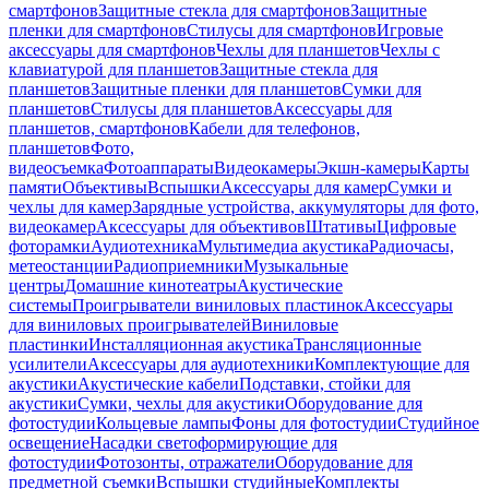
смартфонов
Защитные стекла для смартфонов
Защитные
пленки для смартфонов
Стилусы для смартфонов
Игровые
аксессуары для смартфонов
Чехлы для планшетов
Чехлы с
клавиатурой для планшетов
Защитные стекла для
планшетов
Защитные пленки для планшетов
Сумки для
планшетов
Стилусы для планшетов
Аксессуары для
планшетов, смартфонов
Кабели для телефонов,
планшетов
Фото,
видеосъемка
Фотоаппараты
Видеокамеры
Экшн-камеры
Карты
памяти
Объективы
Вспышки
Аксессуары для камер
Сумки и
чехлы для камер
Зарядные устройства, аккумуляторы для фото,
видеокамер
Аксессуары для объективов
Штативы
Цифровые
фоторамки
Аудиотехника
Мультимедиа акустика
Радиочасы,
метеостанции
Радиоприемники
Музыкальные
центры
Домашние кинотеатры
Акустические
системы
Проигрыватели виниловых пластинок
Аксессуары
для виниловых проигрывателей
Виниловые
пластинки
Инсталляционная акустика
Трансляционные
усилители
Аксессуары для аудиотехники
Комплектующие для
акустики
Акустические кабели
Подставки, стойки для
акустики
Сумки, чехлы для акустики
Оборудование для
фотостудии
Кольцевые лампы
Фоны для фотостудии
Студийное
освещение
Насадки светоформирующие для
фотостудии
Фотозонты, отражатели
Оборудование для
предметной съемки
Вспышки студийные
Комплекты