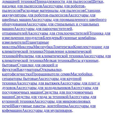
домашней техники
Принадлежности для пылесосов
Щетки,
насадки для пылесосов
Аксессуары для роботов-
пылесосов
Расходные материалы для пылесосов
Станции,
аккумуляторы для роботов-пылесосов
Аксессуары для
швейных машин
Аксессуары для промышленного швейного
оборудования
Аксессуары для стиральных и сушильных
машин
Аксессуары для пароочистителей,
отпаривателей
Аксессуары для стеклоочистителей
Техника для
измельчения продуктов
Блендеры
Кухонные комбайны,
измельчители
Планетарные
миксеры
Миксеры
Мясорубки
Ломтерезки
Комплектующие для
климатической техники
Управление климатической
техникой
Фильтры для климатической техники
Аксессуары для
климатической техники
Мелкая техника
Весы кухонные,
бытовые
Сушилки для овощей и
фруктов
Вакууматоры
Открывалки,
картофелечистки
Проращиватели семян
Маслобойки,
сепараторы бытовые
Аксессуары для крупной
техники
Аксессуары для вытяжек
Аксессуары для плит и
духовок
Аксессуары для холодильников
Аксессуары для
посудомоечных машин
Средства для посудомоечных
машин
Средства для ухода за техникой
Аксессуары для
кухонной техники
Аксессуары для микроволновых
печей
Вакуумные пакеты, контейнеры
Аксессуары для
кофемашин
Аксессуары для мультиварок,