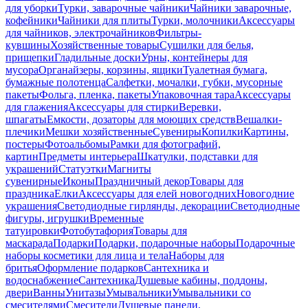
для уборки
Турки, заварочные чайники
Чайники заварочные,
кофейники
Чайники для плиты
Турки, молочники
Аксессуары
для чайников, электрочайников
Фильтры-
кувшины
Хозяйственные товары
Сушилки для белья,
прищепки
Гладильные доски
Урны, контейнеры для
мусора
Органайзеры, корзины, ящики
Туалетная бумага,
бумажные полотенца
Салфетки, мочалки, губки, мусорные
пакеты
Фольга, пленка, пакеты
Упаковочная тара
Аксессуары
для глажения
Аксессуары для стирки
Веревки,
шпагаты
Емкости, дозаторы для моющих средств
Вешалки-
плечики
Мешки хозяйственные
Сувениры
Копилки
Картины,
постеры
Фотоальбомы
Рамки для фотографий,
картин
Предметы интерьера
Шкатулки, подставки для
украшений
Статуэтки
Магниты
сувенирные
Иконы
Праздничный декор
Товары для
праздника
Елки
Аксессуары для елей новогодних
Новогодние
украшения
Светодиодные гирлянды, декорации
Светодиодные
фигуры, игрушки
Временные
татуировки
Фотобутафория
Товары для
маскарада
Подарки
Подарки, подарочные наборы
Подарочные
наборы косметики для лица и тела
Наборы для
бритья
Оформление подарков
Сантехника и
водоснабжение
Сантехника
Душевые кабины, поддоны,
двери
Ванны
Унитазы
Умывальники
Умывальники со
смесителями
Смесители
Душевые панели,