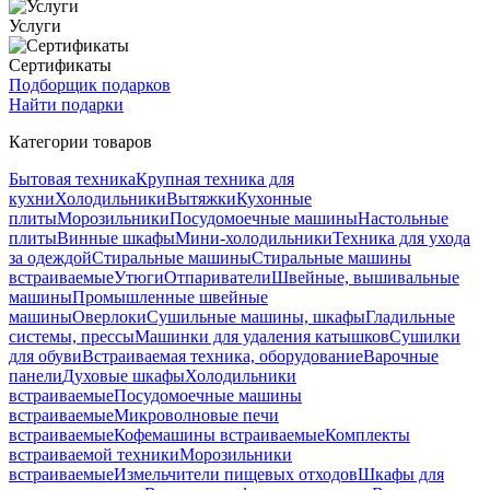
Услуги
Сертификаты
Подборщик подарков
Найти подарки
Категории товаров
Бытовая техника
Крупная техника для
кухни
Холодильники
Вытяжки
Кухонные
плиты
Морозильники
Посудомоечные машины
Настольные
плиты
Винные шкафы
Мини-холодильники
Техника для ухода
за одеждой
Стиральные машины
Стиральные машины
встраиваемые
Утюги
Отпариватели
Швейные, вышивальные
машины
Промышленные швейные
машины
Оверлоки
Сушильные машины, шкафы
Гладильные
системы, прессы
Машинки для удаления катышков
Сушилки
для обуви
Встраиваемая техника, оборудование
Варочные
панели
Духовые шкафы
Холодильники
встраиваемые
Посудомоечные машины
встраиваемые
Микроволновые печи
встраиваемые
Кофемашины встраиваемые
Комплекты
встраиваемой техники
Морозильники
встраиваемые
Измельчители пищевых отходов
Шкафы для