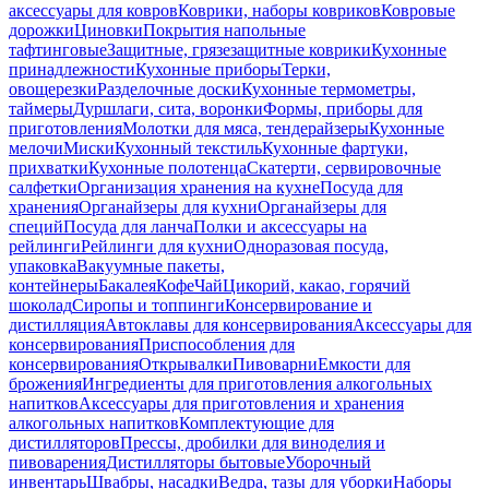
аксессуары для ковров
Коврики, наборы ковриков
Ковровые
дорожки
Циновки
Покрытия напольные
тафтинговые
Защитные, грязезащитные коврики
Кухонные
принадлежности
Кухонные приборы
Терки,
овощерезки
Разделочные доски
Кухонные термометры,
таймеры
Дуршлаги, сита, воронки
Формы, приборы для
приготовления
Молотки для мяса, тендерайзеры
Кухонные
мелочи
Миски
Кухонный текстиль
Кухонные фартуки,
прихватки
Кухонные полотенца
Скатерти, сервировочные
салфетки
Организация хранения на кухне
Посуда для
хранения
Органайзеры для кухни
Органайзеры для
специй
Посуда для ланча
Полки и аксессуары на
рейлинги
Рейлинги для кухни
Одноразовая посуда,
упаковка
Вакуумные пакеты,
контейнеры
Бакалея
Кофе
Чай
Цикорий, какао, горячий
шоколад
Сиропы и топпинги
Консервирование и
дистилляция
Автоклавы для консервирования
Аксессуары для
консервирования
Приспособления для
консервирования
Открывалки
Пивоварни
Емкости для
брожения
Ингредиенты для приготовления алкогольных
напитков
Аксессуары для приготовления и хранения
алкогольных напитков
Комплектующие для
дистилляторов
Прессы, дробилки для виноделия и
пивоварения
Дистилляторы бытовые
Уборочный
инвентарь
Швабры, насадки
Ведра, тазы для уборки
Наборы