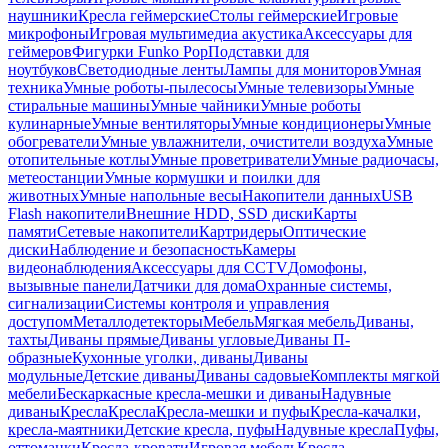
наушники
Кресла геймерские
Столы геймерские
Игровые
микрофоны
Игровая мультимедиа акустика
Аксессуары для
геймеров
Фигурки Funko Pop
Подставки для
ноутбуков
Светодиодные ленты
Лампы для мониторов
Умная
техника
Умные роботы-пылесосы
Умные телевизоры
Умные
стиральные машины
Умные чайники
Умные роботы
кулинарные
Умные вентиляторы
Умные кондиционеры
Умные
обогреватели
Умные увлажнители, очистители воздуха
Умные
отопительные котлы
Умные проветриватели
Умные радиочасы,
метеостанции
Умные кормушки и поилки для
животных
Умные напольные весы
Накопители данных
USB
Flash накопители
Внешние HDD, SSD диски
Карты
памяти
Сетевые накопители
Картридеры
Оптические
диски
Наблюдение и безопасность
Камеры
видеонаблюдения
Аксессуары для CCTV
Домофоны,
вызывные панели
Датчики для дома
Охранные системы,
сигнализации
Системы контроля и управления
доступом
Металлодетекторы
Мебель
Мягкая мебель
Диваны,
тахты
Диваны прямые
Диваны угловые
Диваны П-
образные
Кухонные уголки, диваны
Диваны
модульные
Детские диваны
Диваны садовые
Комплекты мягкой
мебели
Бескаркасные кресла-мешки и диваны
Надувные
диваны
Кресла
Кресла
Кресла-мешки и пуфы
Кресла-качалки,
кресла-маятники
Детские кресла, пуфы
Надувные кресла
Пуфы,
оттоманки
Кресла-кровати
Игровая мебель
Кресла