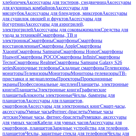
хлебопечек
Аксессуары для тостеров, сэндвичниц
Аксессуары
для кухонных комбайнов
Аксессуары для
мясорубок
Аксессуары для блендеров, миксеров
Аксессуары
для сушилок овощей и фруктов
Аксессуары для
йогуртниц
Аксессуары для аэрогрилей,
электрогрилей
Аксессуары для соковыжималок
Средства для
ухода за техникой
Смартфоны, ТВ и
электроника
Смартфоны
Смартфоны
Смартфоны
восстановленные
Смартфоны Apple
Смартфоны
Xiaomi
Смартфоны Samsung
Смартфоны Honor
Смартфоны
Huawei
Смартфоны POCO
Смартфоны Infinix
Смартфоны
Tecno
Смартфоны Realme
Смартфоны Samsung Galaxy S26
series
Кнопочные телефоны
Складные смартфоны
Телевизоры,
мониторы
Телевизоры
Мониторы
Мониторы-телевизоры
ТВ-
приставки и медиаплееры
Проекторы
Проекционные
экраны
Профессиональные дисплеи
Планшеты, электронные
книги
Планшеты
Электронные книги
Графические
планшеты
Блокноты электронные
Чехлы, бамперы для
планшетов
Аксессуары для планшетов,
смартфонов
Аксессуары для электронных книг
Смарт-часы,
аксессуары
Умные часы
Фитнес-браслеты
Умные часы
детские
Умные часы, фитнес-браслеты
Ремешки, аксессуары
для умных часов
Кабели для умных часов
Аксессуары для
смартфонов, планшетов
Зарядные устройства для телефонов,
планшетов
Чехлы, защитные стекла для телефонов
Чехлы для