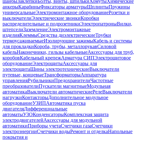
шайбы
Заклепки
Болты, винты, шпильки
Хомуты
Химические
анкеры
Карабины
Фиксаторы арматуры
Шплинты
Пружины
универсальные
Электромонтажное оборудование
Розетки и
выключатели
Электрические звонки
Коробки
распределительные и подрозетники
Электропатроны
Вилки,
штепсели
Заземление
Электромонтажные
изделия
Клеммы
Средства диэлектрические
Трубки
термоусаживаемые
Изолирующие зажимы
Кабель и системы
для прокладки
Короба, трубы, металлорукав
Силовой
кабель
Наконечники, гильзы кабельные
Аксессуары для труб,
коробов
Кабельный крепеж
Арматура СИП
Электрощитовое
оборудование
Электрощиты
Аксессуары для
электрощита
Шины электротехнические
Выключатели
путевые, концевые
Трансформаторы
Аппаратура
управления
Рубильники
Предохранители
Частотные
преобразователи
Пускатели магнитные
Модульная
автоматика
Выключатели автоматические
Реле
Выключатели
нагрузки
Контакторы
Дополнительное модульное
оборудование
УЗИП
Автоматика пуска
двигателя
Дифференциальные
автоматы
УЗО
Конденсаторы
Комплексная защита
электродвигателей
Аксессуары для модульной
автоматики
Приборы учета
Счетчики газа
Счетчики
электроэнергии
Счетчики воды
Ремонт и отделка
Напольные
покрытия и