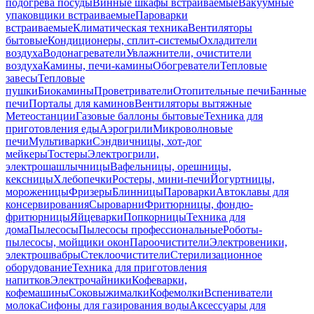
подогрева посуды
Винные шкафы встраиваемые
Вакуумные
упаковщики встраиваемые
Пароварки
встраиваемые
Климатическая техника
Вентиляторы
бытовые
Кондиционеры, сплит-системы
Охладители
воздуха
Водонагреватели
Увлажнители, очистители
воздуха
Камины, печи-камины
Обогреватели
Тепловые
завесы
Тепловые
пушки
Биокамины
Проветриватели
Отопительные печи
Банные
печи
Порталы для каминов
Вентиляторы вытяжные
Метеостанции
Газовые баллоны бытовые
Техника для
приготовления еды
Аэрогрили
Микроволновые
печи
Мультиварки
Сэндвичницы, хот-дог
мейкеры
Тостеры
Электрогрили,
электрошашлычницы
Вафельницы, орешницы,
кексницы
Хлебопечки
Ростеры, мини-печи
Йогуртницы,
мороженицы
Фризеры
Блинницы
Пароварки
Автоклавы для
консервирования
Сыроварни
Фритюрницы, фондю-
фритюрницы
Яйцеварки
Попкорницы
Техника для
дома
Пылесосы
Пылесосы профессиональные
Роботы-
пылесосы, мойщики окон
Пароочистители
Электровеники,
электрошвабры
Стеклоочистители
Стерилизационное
оборудование
Техника для приготовления
напитков
Электрочайники
Кофеварки,
кофемашины
Соковыжималки
Кофемолки
Вспениватели
молока
Сифоны для газирования воды
Аксессуары для