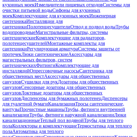
кухонных моек
Измельчители пищевых отходов
Системы для
очистки питьевой воды
Сифоны для кухонных
моек
Комплектующие для кухонных моек
Инженерная
сантехника
Инсталляции для
сантехники
Полотенцесушители
Отвод и подвод воды
Трубы
водопроводные
Магистральные фильтры, системы
сантехнические
Комплектующие для радиаторов,
полотенцесушителей
Монтажные комплекты для
сантехники
Регулирующая арматура
Системы защиты от
протечек
Люки сантехнические
Аксессуары для
магистральных фильтров, систем
сантехнических
Фитинги
Комплектующие для
инсталляций
Опрессовочные насосы
Сантехника для
общественных мест
Аксессуары для общественных
санузлов
Сушилки для рук
Дозаторы для общественных
санузлов
Сенсорные дозаторы для общественных
санузлов
Локтевые дозаторы для общественных
санузлов
Диспенсеры для бумажных полотенец
Диспенсеры
для туалетной бумаги
Канализация
Тросы сантехнические,
вантузы
Прочистные машины
Трубы, фитинги внутренней
канализации
Трубы, фитинги наружной канализации
Люки
канализационные
Теплый пол водяной
Трубы для теплого
пола
Коллекторы и комплектующие
Термостатика для теплого
пола
Автоматика для теплого
пола
Строительство
Строительные смеси и грунтовки
Клеевые