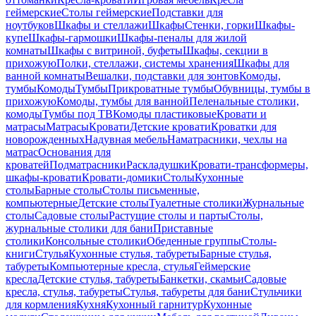
геймерские
Столы геймерские
Подставки для
ноутбуков
Шкафы и стеллажи
Шкафы
Стенки, горки
Шкафы-
купе
Шкафы-гармошки
Шкафы-пеналы для жилой
комнаты
Шкафы с витриной, буфеты
Шкафы, секции в
прихожую
Полки, стеллажи, системы хранения
Шкафы для
ванной комнаты
Вешалки, подставки для зонтов
Комоды,
тумбы
Комоды
Тумбы
Прикроватные тумбы
Обувницы, тумбы в
прихожую
Комоды, тумбы для ванной
Пеленальные столики,
комоды
Тумбы под ТВ
Комоды пластиковые
Кровати и
матрасы
Матрасы
Кровати
Детские кровати
Кроватки для
новорожденных
Надувная мебель
Наматрасники, чехлы на
матрас
Основания для
кроватей
Подматрасники
Раскладушки
Кровати-трансформеры,
шкафы-кровати
Кровати-домики
Столы
Кухонные
столы
Барные столы
Столы письменные,
компьютерные
Детские столы
Туалетные столики
Журнальные
столы
Садовые столы
Растущие столы и парты
Столы,
журнальные столики для бани
Приставные
столики
Консольные столики
Обеденные группы
Столы-
книги
Стулья
Кухонные стулья, табуреты
Барные стулья,
табуреты
Компьютерные кресла, стулья
Геймерские
кресла
Детские стулья, табуреты
Банкетки, скамьи
Садовые
кресла, стулья, табуреты
Стулья, табуреты для бани
Стульчики
для кормления
Кухня
Кухонный гарнитур
Кухонные