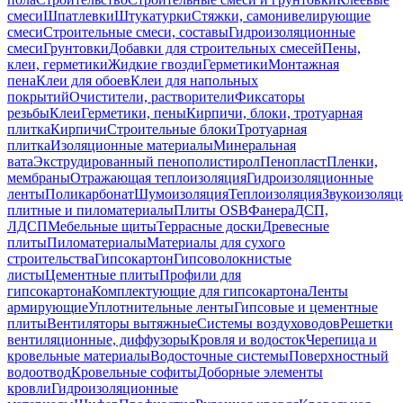
смеси
Шпатлевки
Штукатурки
Стяжки, самонивелирующие
смеси
Строительные смеси, составы
Гидроизоляционные
смеси
Грунтовки
Добавки для строительных смесей
Пены,
клеи, герметики
Жидкие гвозди
Герметики
Монтажная
пена
Клеи для обоев
Клеи для напольных
покрытий
Очистители, растворители
Фиксаторы
резьбы
Клеи
Герметики, пены
Кирпичи, блоки, тротуарная
плитка
Кирпичи
Строительные блоки
Тротуарная
плитка
Изоляционные материалы
Минеральная
вата
Экструдированный пенополистирол
Пенопласт
Пленки,
мембраны
Отражающая теплоизоляция
Гидроизоляционные
ленты
Поликарбонат
Шумоизоляция
Теплоизоляция
Звукоизоляц
плитные и пиломатериалы
Плиты OSB
Фанера
ДСП,
ЛДСП
Мебельные щиты
Террасные доски
Древесные
плиты
Пиломатериалы
Материалы для сухого
строительства
Гипсокартон
Гипсоволокнистые
листы
Цементные плиты
Профили для
гипсокартона
Комплектующие для гипсокартона
Ленты
армирующие
Уплотнительные ленты
Гипсовые и цементные
плиты
Вентиляторы вытяжные
Системы воздуховодов
Решетки
вентиляционные, диффузоры
Кровля и водосток
Черепица и
кровельные материалы
Водосточные системы
Поверхностный
водоотвод
Кровельные софиты
Доборные элементы
кровли
Гидроизоляционные