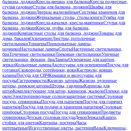
балкона, лоджии
Кресла-мешки для балкона
Кресла подвесные,
стулья садовые
Столы для балкона, лоджии
Шкафы для
балкона, лоджии
Дверцы жалюзийные
Системы хранения для
балкона, лоджии
Журнальные столы, столы-книги
Тумбы для
балкона, лоджии
Кресла-качалки, кресла-маятники
Стулья для
балкона, лоджии
Кресла, пуфы для балкона,
лоджии
Компактные столы для балкона, лоджии
Товары для
дома, бакалея
Освещение
Люстры, потолочные
светильники
Торшеры
Прикроватные лампы,
ночники
Настольные лампы
Споты
Настенные светильники,
бра
Точечные светильники
Трековые светильники
Уличные
светильники, фонари, бра
Лампы
Освещение для картин,
зеркал
Кольцевые лампы
Аксессуары для освещения
Посуда для
готовки
Сковороды, сотейники, воки
Кастрюли, ковши,
казаны
Посуда для СВЧ
Крышки и аксессуары для
посуды
Гастроемкости
Жалюзи, шторы
Жалюзи, рулонные
шторы, римские шторы
Шторы, гардины
Карнизы для
штор
Комплектующие для штор, карнизов, жалюзи
Пленки для
окон
Электроприводные солнцезащитные системы
Столовая
посуда, сервировка
Посуда для напитков
Посуда для горячих
напитков
Посуда для подачи и хранения напитков
Столовые
приборы
Столовая посуда
Посуда для сервировки
Предметы
сервировки
Детская столовая посуда
Декор
Зеркала
Кашпо,
стойки для цветов
Картины, постеры
Часы
интерьерные
Искусственные цветы, растения
Вазы
Ключницы,