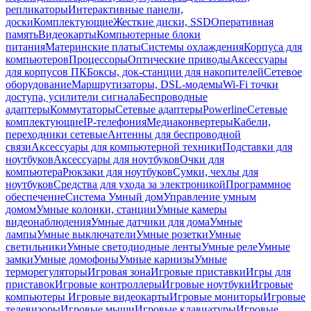
репликаторы
Интерактивные панели,
доски
Комплектующие
Жесткие диски, SSD
Оперативная
память
Видеокарты
Компьютерные блоки
питания
Материнские платы
Системы охлаждения
Корпуса для
компьютеров
Процессоры
Оптические приводы
Аксессуары
для корпусов ПК
Боксы, док-станции для накопителей
Сетевое
оборудование
Маршрутизаторы, DSL-модемы
Wi-Fi точки
доступа, усилители сигнала
Беспроводные
адаптеры
Коммутаторы
Сетевые адаптеры
Powerline
Сетевые
комплектующие
IP-телефония
Медиаконвертеры
Кабели,
переходники сетевые
Антенны для беспроводной
связи
Аксессуары для компьютерной техники
Подставки для
ноутбуков
Аксессуары для ноутбуков
Очки для
компьютера
Рюкзаки для ноутбуков
Сумки, чехлы для
ноутбуков
Средства для ухода за электроникой
Программное
обеспечение
Система Умный дом
Управление умным
домом
Умные колонки, станции
Умные камеры
видеонаблюдения
Умные датчики для дома
Умные
лампы
Умные выключатели
Умные розетки
Умные
светильники
Умные светодиодные ленты
Умные реле
Умные
замки
Умные домофоны
Умные карнизы
Умные
терморегуляторы
Игровая зона
Игровые приставки
Игры для
приставок
Игровые контроллеры
Игровые ноутбуки
Игровые
компьютеры
Игровые видеокарты
Игровые мониторы
Игровые
телевизоры
Игровые мыши
Игровые клавиатуры
Игровые