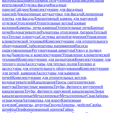
материалы
Шифер
Профнастил
Рулонная кровля
Кровельная
вентиляция
Отделка фасада
Фасадные
панели
Сайдинг
Комплектующие для фасадных
панелей
Декоративные штукатурки для фасада
Клинкерная
плитка для фасада
Декоративный камень для наружной
отделки
Отопление
Отопительные котлы
Газовые
колонки
Камины, печи-камины
Отопительные печи
Банные
печи
Водонагреватели
Радиаторы отопления, батареи
Теплый
пол
Теплые плинтусы
Системы антиобледенения
Управление
климатической техникой
Комплектующие для отопительного
оборудования
Стабилизаторы напряжения
Насосы
циркуляционные
Регулирующая арматура
Отвод и подвод
воды
Дымоходы и комплектующие
Управление климатической
техникой
Комплектующие для радиаторов
Комплектующие для
теплого пола
Аксессуары для теплых полов
Топливо и
аксессуары для отопительного оборудования
Комплектующие
для печей, каминов
Аксессуары для каминов,
печей
Комплектующие для отопительных котлов,
водонагревателей
Канализация
Тросы сантехнические,
вантузы
Прочистные машины
Трубы, фитинги внутренней
канализации
Трубы, фитинги наружной канализации
Люки
канализационные
Металлопрокат
Металлопрокат
Сваи
Заборы,
ограждения
Автоматика для ворот
Крепежные
изделия
Саморезы, шурупы
Гвозди
Анкеры, дюбели
Скобы,
штифты
Перфорированный крепеж
Гайки,