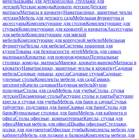
мебель
Шкафы для детской
Полки, стеллажи для
детской
Детские комоды
Кровати детские
Детские
матрасы
Матрасы в кроватку
Наматрасники, защитные чехлы
детские
Мебель для детского сада
Мебельная фурнитура и
аксессуары
Комплектующие для столов
Комплектующие для
стульев
Комплектующие для кроватей и кроваток
Аксессуары
для мебели
Комплектующие для мягкой
мебели
Комплектующие для корпусной мебели
Мебельная
фурнитура
Чехлы для мебели
Системы хранения для
кухни
Товары для безопасности детей
Мебель для самых
маленьких
Кроватки для новорожденных
Пеленальные
столики, комоды, матрасы
Манежи, кровати-манежи
Матрасы в
кроватку
Наматрасники, защитные чехлы в кроватку
Садовая
мебель
Садовые диваны, кресла
Садовые стулья
Садовые,
уличные столы
Комплекты мебели для сада
Гамаки,
шезлонги
Качели садовые
Надувная мебель
Кухни
походные
Столы для сада
Мебель для учебы
Столы, стулья
детские
Письменные столы
Растущие столы и парты
Растущие
кресла и стулья для учебы
Мебель для бани и сауны
Стулья,
табуретки, подставки для бани
Скамьи для бани
Столы для
бани
Журнальные столики для бани
Мебель для кабинета и
офиса
Столы офисные, компьютерные
Кресла, стулья для
офиса
Мягкая мебель для офиса
Шкафы офисные
Стеллажи,
полки для документов
Офисные тумбы
Комплекты мебели для
кабинета
Мебель для лоджии и балкона
Комплекты мебели для