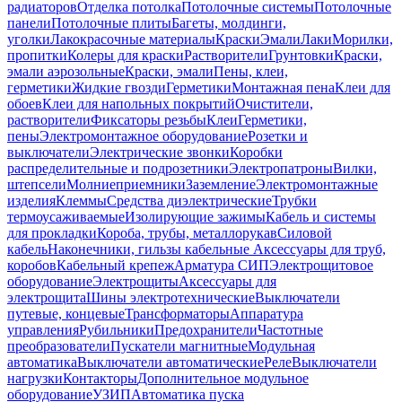
радиаторов
Отделка потолка
Потолочные системы
Потолочные
панели
Потолочные плиты
Багеты, молдинги,
уголки
Лакокрасочные материалы
Краски
Эмали
Лаки
Морилки,
пропитки
Колеры для краски
Растворители
Грунтовки
Краски,
эмали аэрозольные
Краски, эмали
Пены, клеи,
герметики
Жидкие гвозди
Герметики
Монтажная пена
Клеи для
обоев
Клеи для напольных покрытий
Очистители,
растворители
Фиксаторы резьбы
Клеи
Герметики,
пены
Электромонтажное оборудование
Розетки и
выключатели
Электрические звонки
Коробки
распределительные и подрозетники
Электропатроны
Вилки,
штепсели
Молниеприемники
Заземление
Электромонтажные
изделия
Клеммы
Средства диэлектрические
Трубки
термоусаживаемые
Изолирующие зажимы
Кабель и системы
для прокладки
Короба, трубы, металлорукав
Силовой
кабель
Наконечники, гильзы кабельные
Аксессуары для труб,
коробов
Кабельный крепеж
Арматура СИП
Электрощитовое
оборудование
Электрощиты
Аксессуары для
электрощита
Шины электротехнические
Выключатели
путевые, концевые
Трансформаторы
Аппаратура
управления
Рубильники
Предохранители
Частотные
преобразователи
Пускатели магнитные
Модульная
автоматика
Выключатели автоматические
Реле
Выключатели
нагрузки
Контакторы
Дополнительное модульное
оборудование
УЗИП
Автоматика пуска