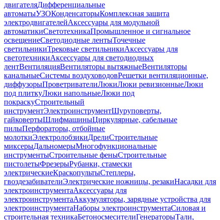
двигателя
Дифференциальные
автоматы
УЗО
Конденсаторы
Комплексная защита
электродвигателей
Аксессуары для модульной
автоматики
Светотехника
Промышленное и сигнальное
освещение
Светодиодные ленты
Точечные
светильники
Трековые светильники
Аксессуары для
светотехники
Аксессуары для светодиодных
лент
Вентиляция
Вентиляторы вытяжные
Вентиляторы
канальные
Системы воздуховодов
Решетки вентиляционные,
диффузоры
Проветриватели
Люки
Люки ревизионные
Люки
под плитку
Люки напольные
Люки под
покраску
Строительный
инструмент
Электроинструмент
Шуруповерты,
гайковерты
Шлифмашины
Циркулярные, сабельные
пилы
Перфораторы, отбойные
молотки
Электролобзики
Дрели
Строительные
миксеры
Дальномеры
Многофункциональные
инструменты
Строительные фены
Строительные
пистолеты
Фрезеры
Рубанки, стамески
электрические
Краскопульты
Степлеры,
гвоздезабиватели
Электрические ножницы, резаки
Насадки для
электроинструмента
Аксессуары для
электроинструмента
Аккумуляторы, зарядные устройства для
электроинструмента
Наборы электроинструмента
Силовая и
строительная техника
Бетоносмесители
Генераторы
Тали,