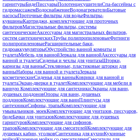
гарнитуры
Биде
Писсуары
Полотенцесушители
Спа-бассейны с
гидромассажем
Водоснабжение
Водонагреватели
Бытовые
насосы
Проточные фильтры для воды
Фильтры-
кувшины
Картриджи, комплектующие для проточных
фильтров
Магистральные фильтры, системы
сантехнические
Аксессуары для магистральных фильтров,
систем сантехнических
Трубы полипропиленовые
Фитинги
полипропиленовые
Расширительные баки,
гидроаккумуляторы
Обустройство ванной комнаты и
туалета
Мебель для ванной
Зеркала для ванной
Аксессуары для
ванной и туалета
Сиденья и чехлы для унитаза
Шторки,
карнизы для ванны
Стеклянные, пластиковые шторки для
ванны
Наборы для ванной и туалета
Зеркала
косметические
Сиденья для ванны
Коврики для ванной и
туалета
Экран-дверки в туалет
Комплектующие для мебели в
ванную
Комплектующие для сантехники
Экраны для ванн,
душевых поддонов
Опоры для ванн, душевых
поддонов
Комплектующие для ванн
Плинтусы для
сантехники
Сифоны, трапы
Комплектующие для
умывальников, моек
Комплектующие для унитазов, писсуаров,
биде
Бачки для унитазов
Комплектующие для душевых
гарнитуров
Комплектующие для сифонов,
трапов
Комплектующие для смесителей
Комплектующие для
душевых кабин, уголков
Сантехника для кухни
Кухонные
мойки
Кухонные мойки со смесителями
Смесители для