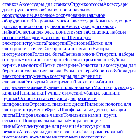
станков
Аксессуары для станков
Стружкоотсосы
Аксессуары
для стружкоотсосов
Сварочное и паяльное
оборудование
Сварочное оборудование
Паяльное
оборудование
Сварочные маски, аксессуары
Комплектующие
для сварочного оборудования
Аксессуары для сварки,
пайки
Оснастка для электроинструмента
Оснастка, наборы
оснастки
Насадки для граверов
Щетки для
электроинструмента
Развертки
Пуансоны
Щетки для
электродвигателей
Слесарный инструмент
Наборы
инструментов
Головки, биты
Гаечные ключи
Отвертки, наборы
отверток
Ножницы слесарные
Клещи строительные
Зубила,
керны, выколотки
Щетки слесарные
Оснастка и аксессуары для
бурения и сверления
Сверла, буры, зенкеры
Коронки
Зубила для
электроинструмента
Аксессуары для бурения и
сверления
Столярный инструмент
Тиски, струбцины,
гейферные зажимы
Ручные пилы, ножовки
Молотки, кувалды,
киянки
Напильники
Ручные стамески
Рубанки, рашпили
ручные
Оснастка и аксессуары для резания и
шлифования
Отрезные, пильные диски
Пильные полотна для
электроинструмента
Фрезы
Шлифовальные диски, насадки,
листы
Шлифовальные чашки
Точильные камни, круги,
сегменты
Полировальные валы
Направляющие
шины
Комплектующие для резания
Аксессуары для
резания
Аксессуары для шлифования
Электромонтажный
инструмент
Обжимной инструмент
Плоскогубцы,