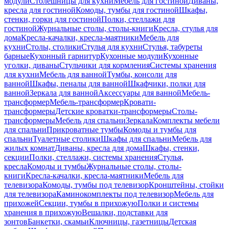
модули
Столешницы для кухни
Мебель для гостиной
Диваны,
кресла для гостиной
Комоды, тумбы для гостиной
Шкафы,
стенки, горки для гостиной
Полки, стеллажи для
гостиной
Журнальные столы, столы-книги
Кресла, стулья для
дома
Кресла-качалки, кресла-маятники
Мебель для
кухни
Столы, столики
Стулья для кухни
Стулья, табуреты
барные
Кухонный гарнитур
Кухонные модули
Кухонные
уголки, диваны
Стульчики для кормления
Системы хранения
для кухни
Мебель для ванной
Тумбы, консоли для
ванной
Шкафы, пеналы для ванной
Шкафчики, полки для
ванной
Зеркала для ванной
Аксессуары для ванной
Мебель-
трансформер
Мебель-трансформер
Кровати-
трансформеры
Детские кроватки-трансформеры
Столы-
трансформеры
Мебель для спальни
Зеркала
Комплекты мебели
для спальни
Прикроватные тумбы
Комоды и тумбы для
спальни
Туалетные столики
Шкафы для спальни
Мебель для
жилых комнат
Диваны, кресла для дома
Шкафы, стенки,
секции
Полки, стеллажи, системы хранения
Стулья,
кресла
Комоды и тумбы
Журнальные столы, столы-
книги
Кресла-качалки, кресла-маятники
Мебель для
телевизора
Комоды, тумбы под телевизор
Кронштейны, стойки
для телевизора
Каминокомплекты под телевизор
Мебель для
прихожей
Секции, тумбы в прихожую
Полки и системы
хранения в прихожую
Вешалки, подставки для
зонтов
Банкетки, скамьи
Ключницы, газетницы
Детская