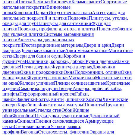
плитка
Плитка
Ламинат
Линолеум
Керамогранит
Спортивные
напольные покрытия
Виниловые
полы
Ковролин
Паркет
Искусственная трава
Аксессуары для
напольных покрытий и плитки
Подложка
Плинтусы, уголки,
обводы для труб
Плинтусы для сантехники
Фуги для
плитки
Порожки, профили для пола и плитки
Приспособления
для укладки плитки
Системы выравнивания
плитки
Аксессуары для напольных
покрытий
Реставрационные материалы
Двери и арки
Двери
входные
Двери межкомнатные
Арки межкомнатные
Москитные
сетки
Двери для бани и сауны
Коробки и
фурнитура
Наличники, коробки, доборы
Ручки дверные
Замки
дверные
Петли дверные
Фурнитура дверная
Доводчики
дверные
Окна и подоконники
Окна
Подоконники, отливы
Окна
мансардные
Фурнитура оконная
Мягкие окна
Москитные сетки
на окна
Жалюзи уличные
Пленки солнцезащитные
Крепежные
изделия
Саморезы, шурупы
Гвозди
Анкеры, дюбели
Скобы,
штифты
Перфорированный крепеж
Гайки,
шайбы
Заклепки
Болты, винты, шпильки
Хомуты
Химические
анкеры
Карабины
Фиксаторы арматуры
Шплинты
Пружины
универсальные
Отделка стен
Обои
Жидкие
обои
Фотообои
Штукатурки декоративные
Декоративный
камень
Скинали
Пленки самоклеящиеся
Армирующие
сетки
Стеновые панели
Уголки, маяки,
профили
Вагонка
Стеклохолсты, флизелин
Экраны для