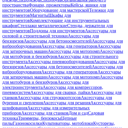
пространства
Фонари, прожекторы
Кейсы, ящики для
инструментов
Оборудование для мастерской
Тележки для
инструментов
Магниты
Шкафы для
инструментов
Комплектующие для инструментальных
шкафов
Стеллажи металлические
Стенды, держатели для
инструментов
Поддоны для инструментов
Аксессуары для
силовой и строительной техники
Аксессуары для
бензорезов
Аксессуары для бетоносмесителей
Аксессуары для
виброоборудования
Аксессуары для генераторов
Аксессуары
для затирочных машин
Аксессуары для мотопомп
Аксессуары
для мотобуров и бензобуров
Аксессуары для строительного
инструмента
Аксессуары пневмооборудования
Аксессуары для
бензорезов
Аксессуары для бетоносмесителей
Аксессуары для
виброоборудования
Аксессуары для генераторов
Аксессуары
для затирочных машин
Аксессуары для мотопомп
Аксессуары
для мотобуров и бензобуров
Аксессуары для
электроинструмента
Аксессуары для компрессоров,
пневмосистем
Аксессуары для сварки, пайки
Аксессуары для
станков
Аксессуары для стружкоотсосов
Аксессуары для
бурения и сверления
Аксессуары для резания
Аксессуары для
шлифования
Аксессуары для измерительных
приборов
Аксессуары для станков
Дом и сад
Садовая
техника
Триммеры, бензокосы
Цепные
пилы
Газонокосилки
Культиваторы, мотоблоки
Кусторезы,