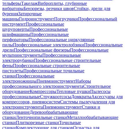
тельферы
Такелаж
Виброплиты, глубинные
вибраторы
Бензорезы, резчики швов
Стойки, дрели для
бурения
Затирочные
машины
Гидроинструмент
Погрузчики
Профессиональный
инструмент
Профессиональные
шуруповерты
Профессиональные
шлифмашины
Профессиональные
перфораторы
Профессиональные циркулярные
пилы
Профессиональные электролобзики
Профессиональные
дрели
Профессиональные фрезеры
Профессиональные
мультиинструменты
Профессиональные
электрорубанки
Профессиональные строительные
фены
Профессиональные строительные
пистолеты
Профессиональные точильные
станки
Профессиональные
электроножницы
Пневмоинструмент
Наборы
профессионального электроинструмента
Строительное
оборудование
Компрессоры
Тепловые пушки
Пылесосы
профессиональные
Стружкоотсосы
Домкраты
Аксессуары для
компрессоров, пневмосистем
Системы пылеудаления для
электроинструмента
Пневмоинструмент
Станки и
оборудование
Деревообрабатывающие
станки
Ленточнопильные станки
Металлообрабатывающие
станки
Плиткорезные станки
Точильные
станки
Комплектующие для станков
Оснастка для