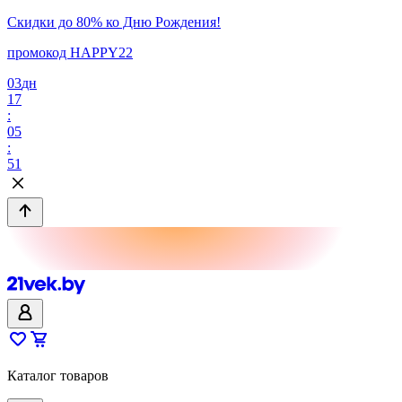
Скидки до 80% ко Дню Рождения!
промокод HAPPY22
03
дн
17
:
05
:
51
Каталог товаров