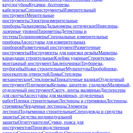
круглогубцы
Кусачки, болторезы,
кабелерезы
Специнструменты
Измерительный
инструмент
Мерительные
инструменты
Электроизмерительные
приборы
Дальномеры
Дальномеры оптические
Нивелиры,
лазерные уровни
Пирометры
Детекторы и
тестеры
Толщиномеры
Специальные измерительные
приборы
Аксессуары для измерительных
приборов
Разметочный инструмент
Разметочные
инструменты
Инструменты для нарезки резьбы
Маркеры,
карандаши строительные
Клейма ударные
Строительно-
монтажный инструмент
Заклепочники
Труборезы,
трубогибы
Ножи строительные
Мультитулы
Пробойники,
просекатели отверстий
Ломы
Степлеры
механические
Стеклорезы
Прикаточные валики
Отделочный
инструмент
Плиткорезы
Кельмы, шпатели, гладилки
Малярный,
отделочный инструмент
Скотч, ленты малярные
Диспенсеры
для скотча
Аксессуары для малярных, отделочных
работ
Пленки строительные
Лестницы и стремянки
Лестницы,
стремянки
Чердачные лестницы
Элементы
лестниц
Подъемники строительные
Спецодежда и средства
защиты
Средства индивидуальной
защиты
Огнетушители
Сумки, пояса для
инструментов
Производственная
одежда
Спецодежда
Спецобувь
Организация рабочего