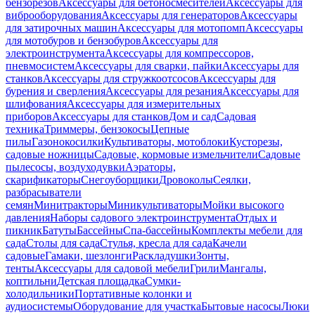
бензорезов
Аксессуары для бетоносмесителей
Аксессуары для
виброоборудования
Аксессуары для генераторов
Аксессуары
для затирочных машин
Аксессуары для мотопомп
Аксессуары
для мотобуров и бензобуров
Аксессуары для
электроинструмента
Аксессуары для компрессоров,
пневмосистем
Аксессуары для сварки, пайки
Аксессуары для
станков
Аксессуары для стружкоотсосов
Аксессуары для
бурения и сверления
Аксессуары для резания
Аксессуары для
шлифования
Аксессуары для измерительных
приборов
Аксессуары для станков
Дом и сад
Садовая
техника
Триммеры, бензокосы
Цепные
пилы
Газонокосилки
Культиваторы, мотоблоки
Кусторезы,
садовые ножницы
Садовые, кормовые измельчители
Садовые
пылесосы, воздуходувки
Аэраторы,
скарификаторы
Снегоуборщики
Дровоколы
Сеялки,
разбрасыватели
семян
Минитракторы
Миникультиваторы
Мойки высокого
давления
Наборы садового электроинструмента
Отдых и
пикник
Батуты
Бассейны
Спа-бассейны
Комплекты мебели для
сада
Столы для сада
Стулья, кресла для сада
Качели
садовые
Гамаки, шезлонги
Раскладушки
Зонты,
тенты
Аксессуары для садовой мебели
Грили
Мангалы,
коптильни
Детская площадка
Сумки-
холодильники
Портативные колонки и
аудиосистемы
Оборудование для участка
Бытовые насосы
Люки