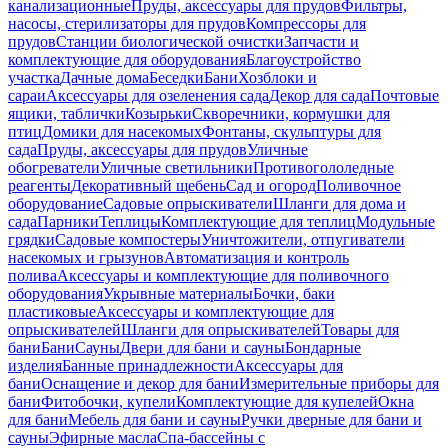
канализационные
Пруды, аксессуары для прудов
Фильтры,
насосы, стерилизаторы для прудов
Компрессоры для
прудов
Станции биологической очистки
Запчасти и
комплектующие для оборудования
Благоустройство
участка
Дачные дома
Беседки
Бани
Хозблоки и
сараи
Аксессуары для озеленения сада
Декор для сада
Почтовые
ящики, таблички
Козырьки
Скворечники, кормушки для
птиц
Домики для насекомых
Фонтаны, скульптуры для
сада
Пруды, аксессуары для прудов
Уличные
обогреватели
Уличные светильники
Противогололедные
реагенты
Декоративный щебень
Сад и огород
Поливочное
оборудование
Садовые опрыскиватели
Шланги для дома и
сада
Парники
Теплицы
Комплектующие для теплиц
Модульные
грядки
Садовые компостеры
Уничтожители, отпугиватели
насекомых и грызунов
Автоматизация и контроль
полива
Аксессуары и комплектующие для поливочного
оборудования
Укрывные материалы
Бочки, баки
пластиковые
Аксессуары и комплектующие для
опрыскивателей
Шланги для опрыскивателей
Товары для
бани
Бани
Сауны
Двери для бани и сауны
Бондарные
изделия
Банные принадлежности
Аксессуары для
бани
Оснащение и декор для бани
Измерительные приборы для
бани
Фитобочки, купели
Комплектующие для купелей
Окна
для бани
Мебель для бани и сауны
Ручки дверные для бани и
сауны
Эфирные масла
Спа-бассейны с