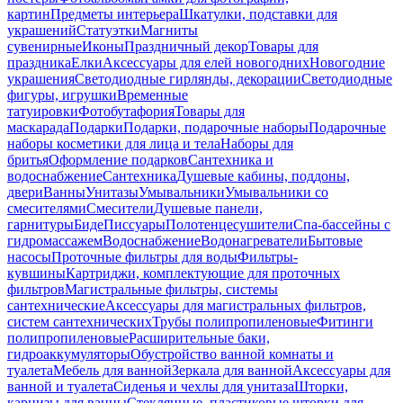
картин
Предметы интерьера
Шкатулки, подставки для
украшений
Статуэтки
Магниты
сувенирные
Иконы
Праздничный декор
Товары для
праздника
Елки
Аксессуары для елей новогодних
Новогодние
украшения
Светодиодные гирлянды, декорации
Светодиодные
фигуры, игрушки
Временные
татуировки
Фотобутафория
Товары для
маскарада
Подарки
Подарки, подарочные наборы
Подарочные
наборы косметики для лица и тела
Наборы для
бритья
Оформление подарков
Сантехника и
водоснабжение
Сантехника
Душевые кабины, поддоны,
двери
Ванны
Унитазы
Умывальники
Умывальники со
смесителями
Смесители
Душевые панели,
гарнитуры
Биде
Писсуары
Полотенцесушители
Спа-бассейны с
гидромассажем
Водоснабжение
Водонагреватели
Бытовые
насосы
Проточные фильтры для воды
Фильтры-
кувшины
Картриджи, комплектующие для проточных
фильтров
Магистральные фильтры, системы
сантехнические
Аксессуары для магистральных фильтров,
систем сантехнических
Трубы полипропиленовые
Фитинги
полипропиленовые
Расширительные баки,
гидроаккумуляторы
Обустройство ванной комнаты и
туалета
Мебель для ванной
Зеркала для ванной
Аксессуары для
ванной и туалета
Сиденья и чехлы для унитаза
Шторки,
карнизы для ванны
Стеклянные, пластиковые шторки для