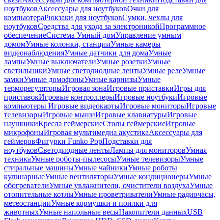
ноутбуков
Аксессуары для ноутбуков
Очки для
компьютера
Рюкзаки для ноутбуков
Сумки, чехлы для
ноутбуков
Средства для ухода за электроникой
Программное
обеспечение
Система Умный дом
Управление умным
домом
Умные колонки, станции
Умные камеры
видеонаблюдения
Умные датчики для дома
Умные
лампы
Умные выключатели
Умные розетки
Умные
светильники
Умные светодиодные ленты
Умные реле
Умные
замки
Умные домофоны
Умные карнизы
Умные
терморегуляторы
Игровая зона
Игровые приставки
Игры для
приставок
Игровые контроллеры
Игровые ноутбуки
Игровые
компьютеры
Игровые видеокарты
Игровые мониторы
Игровые
телевизоры
Игровые мыши
Игровые клавиатуры
Игровые
наушники
Кресла геймерские
Столы геймерские
Игровые
микрофоны
Игровая мультимедиа акустика
Аксессуары для
геймеров
Фигурки Funko Pop
Подставки для
ноутбуков
Светодиодные ленты
Лампы для мониторов
Умная
техника
Умные роботы-пылесосы
Умные телевизоры
Умные
стиральные машины
Умные чайники
Умные роботы
кулинарные
Умные вентиляторы
Умные кондиционеры
Умные
обогреватели
Умные увлажнители, очистители воздуха
Умные
отопительные котлы
Умные проветриватели
Умные радиочасы,
метеостанции
Умные кормушки и поилки для
животных
Умные напольные весы
Накопители данных
USB