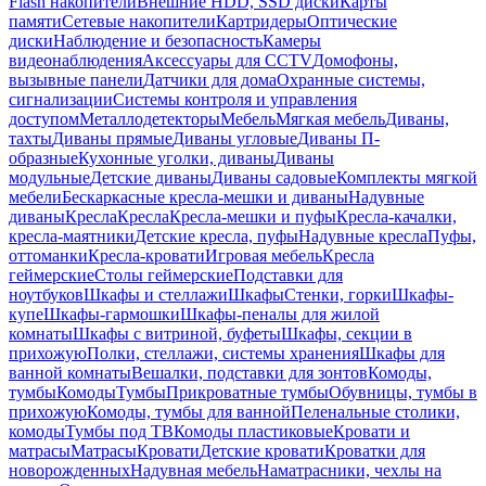
Flash накопители
Внешние HDD, SSD диски
Карты
памяти
Сетевые накопители
Картридеры
Оптические
диски
Наблюдение и безопасность
Камеры
видеонаблюдения
Аксессуары для CCTV
Домофоны,
вызывные панели
Датчики для дома
Охранные системы,
сигнализации
Системы контроля и управления
доступом
Металлодетекторы
Мебель
Мягкая мебель
Диваны,
тахты
Диваны прямые
Диваны угловые
Диваны П-
образные
Кухонные уголки, диваны
Диваны
модульные
Детские диваны
Диваны садовые
Комплекты мягкой
мебели
Бескаркасные кресла-мешки и диваны
Надувные
диваны
Кресла
Кресла
Кресла-мешки и пуфы
Кресла-качалки,
кресла-маятники
Детские кресла, пуфы
Надувные кресла
Пуфы,
оттоманки
Кресла-кровати
Игровая мебель
Кресла
геймерские
Столы геймерские
Подставки для
ноутбуков
Шкафы и стеллажи
Шкафы
Стенки, горки
Шкафы-
купе
Шкафы-гармошки
Шкафы-пеналы для жилой
комнаты
Шкафы с витриной, буфеты
Шкафы, секции в
прихожую
Полки, стеллажи, системы хранения
Шкафы для
ванной комнаты
Вешалки, подставки для зонтов
Комоды,
тумбы
Комоды
Тумбы
Прикроватные тумбы
Обувницы, тумбы в
прихожую
Комоды, тумбы для ванной
Пеленальные столики,
комоды
Тумбы под ТВ
Комоды пластиковые
Кровати и
матрасы
Матрасы
Кровати
Детские кровати
Кроватки для
новорожденных
Надувная мебель
Наматрасники, чехлы на