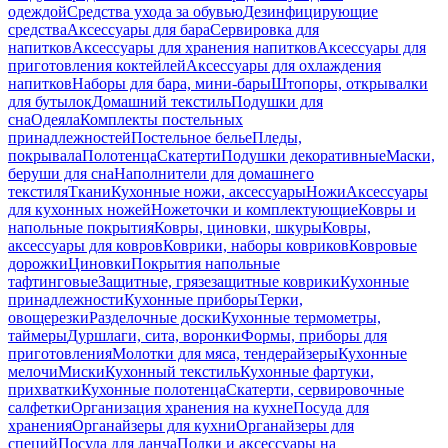
одеждой
Средства ухода за обувью
Дезинфицирующие
средства
Аксессуары для бара
Сервировка для
напитков
Аксессуары для хранения напитков
Аксессуары для
приготовления коктейлей
Аксессуары для охлаждения
напитков
Наборы для бара, мини-бары
Штопоры, открывалки
для бутылок
Домашний текстиль
Подушки для
сна
Одеяла
Комплекты постельных
принадлежностей
Постельное белье
Пледы,
покрывала
Полотенца
Скатерти
Подушки декоративные
Маски,
беруши для сна
Наполнители для домашнего
текстиля
Ткани
Кухонные ножи, аксессуары
Ножи
Аксессуары
для кухонных ножей
Ножеточки и комплектующие
Ковры и
напольные покрытия
Ковры, циновки, шкуры
Ковры,
аксессуары для ковров
Коврики, наборы ковриков
Ковровые
дорожки
Циновки
Покрытия напольные
тафтинговые
Защитные, грязезащитные коврики
Кухонные
принадлежности
Кухонные приборы
Терки,
овощерезки
Разделочные доски
Кухонные термометры,
таймеры
Дуршлаги, сита, воронки
Формы, приборы для
приготовления
Молотки для мяса, тендерайзеры
Кухонные
мелочи
Миски
Кухонный текстиль
Кухонные фартуки,
прихватки
Кухонные полотенца
Скатерти, сервировочные
салфетки
Организация хранения на кухне
Посуда для
хранения
Органайзеры для кухни
Органайзеры для
специй
Посуда для ланча
Полки и аксессуары на