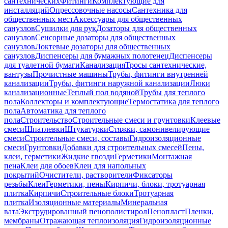
сантехнических
Фитинги
Комплектующие для
инсталляций
Опрессовочные насосы
Сантехника для
общественных мест
Аксессуары для общественных
санузлов
Сушилки для рук
Дозаторы для общественных
санузлов
Сенсорные дозаторы для общественных
санузлов
Локтевые дозаторы для общественных
санузлов
Диспенсеры для бумажных полотенец
Диспенсеры
для туалетной бумаги
Канализация
Тросы сантехнические,
вантузы
Прочистные машины
Трубы, фитинги внутренней
канализации
Трубы, фитинги наружной канализации
Люки
канализационные
Теплый пол водяной
Трубы для теплого
пола
Коллекторы и комплектующие
Термостатика для теплого
пола
Автоматика для теплого
пола
Строительство
Строительные смеси и грунтовки
Клеевые
смеси
Шпатлевки
Штукатурки
Стяжки, самонивелирующие
смеси
Строительные смеси, составы
Гидроизоляционные
смеси
Грунтовки
Добавки для строительных смесей
Пены,
клеи, герметики
Жидкие гвозди
Герметики
Монтажная
пена
Клеи для обоев
Клеи для напольных
покрытий
Очистители, растворители
Фиксаторы
резьбы
Клеи
Герметики, пены
Кирпичи, блоки, тротуарная
плитка
Кирпичи
Строительные блоки
Тротуарная
плитка
Изоляционные материалы
Минеральная
вата
Экструдированный пенополистирол
Пенопласт
Пленки,
мембраны
Отражающая теплоизоляция
Гидроизоляционные