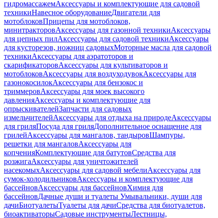
гидромассажем
Аксессуары и комплектующие для садовой
техники
Навесное оборудование
Двигатели для
мотоблоков
Прицепы для мотоблоков,
минитракторов
Аксессуары для газонной техники
Аксессуары
для цепных пил
Аксессуары для садовой техники
Аксессуары
для кусторезов, ножниц садовых
Моторные масла для садовой
техники
Аксессуары для аэратоторов и
скарификаторов
Аксессуары для культиваторов и
мотоблоков
Аксессуары для воздуходувок
Аксессуары для
газонокосилок
Аксессуары для бензокос и
триммеров
Аксессуары для моек высокого
давления
Аксессуары и комплектующие для
опрыскивателей
Запчасти для садовых
измельчителей
Аксессуары для отдыха на природе
Аксессуары
для гриля
Посуда для гриля
Дополнительное оснащение для
грилей
Аксессуары для мангалов, тандыров
Шампуры,
решетки для мангалов
Аксессуары для
копчения
Комплектующие для батутов
Средства для
розжига
Аксессуары для уничтожителей
насекомых
Аксессуары для садовой мебели
Аксессуары для
сумок-холодильников
Аксессуары и комплектующие для
бассейнов
Аксессуары для бассейнов
Химия для
бассейнов
Дачные души и туалеты
Умывальники, души для
дачи
Биотуалеты
Туалеты для дачи
Средства для биотуалетов,
биоактиваторы
Садовые инструменты
Лестницы,