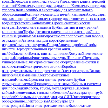
воды
Дымоходы и комплектующие
Управление климатической
техникой
Комплектующие для радиаторов
Комплектующие для
теплого пола
Топливо и аксессуары для отопительного
оборудования
Комплектующие для печей, каминов
Аксессуары
для каминов, печей
Комплектующие для отопительных котлов,
водонагревателей
Канализация
Тросы сантехнические,
вантузы
Прочистные машины
Трубы, фитинги внутренней
канализации
Трубы, фитинги наружной канализации
Люки
канализационные
Металлопрокат
Металлопрокат
Сваи
Заборы,
ограждения
Автоматика для ворот
Крепежные
изделия
Саморезы, шурупы
Гвозди
Анкеры, дюбели
Скобы,
штифты
Перфорированный крепеж
Гайки,
шайбы
Заклепки
Болты, винты, шпильки
Хомуты
Химические
анкеры
Карабины
Фиксаторы арматуры
Шплинты
Пружины
универсальные
Электромонтажное оборудование
Розетки и
выключатели
Электрические звонки
Коробки
распределительные и подрозетники
Электропатроны
Вилки,
штепсели
Заземление
Электромонтажные
изделия
Клеммы
Средства диэлектрические
Трубки
термоусаживаемые
Изолирующие зажимы
Кабель и системы
для прокладки
Короба, трубы, металлорукав
Силовой
кабель
Наконечники, гильзы кабельные
Аксессуары для труб,
коробов
Кабельный крепеж
Арматура СИП
Электрощитовое
оборудование
Электрощиты
Аксессуары для
электрощита
Шины электротехнические
Выключатели