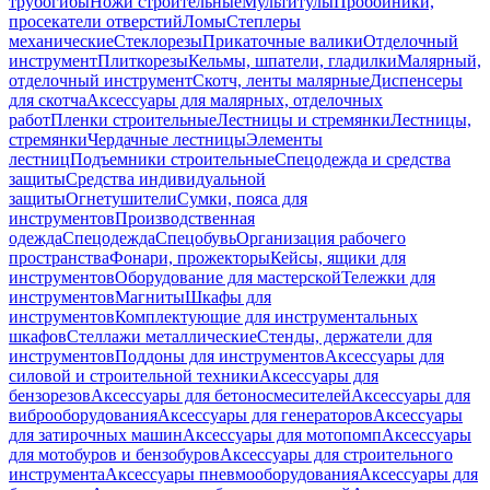
трубогибы
Ножи строительные
Мультитулы
Пробойники,
просекатели отверстий
Ломы
Степлеры
механические
Стеклорезы
Прикаточные валики
Отделочный
инструмент
Плиткорезы
Кельмы, шпатели, гладилки
Малярный,
отделочный инструмент
Скотч, ленты малярные
Диспенсеры
для скотча
Аксессуары для малярных, отделочных
работ
Пленки строительные
Лестницы и стремянки
Лестницы,
стремянки
Чердачные лестницы
Элементы
лестниц
Подъемники строительные
Спецодежда и средства
защиты
Средства индивидуальной
защиты
Огнетушители
Сумки, пояса для
инструментов
Производственная
одежда
Спецодежда
Спецобувь
Организация рабочего
пространства
Фонари, прожекторы
Кейсы, ящики для
инструментов
Оборудование для мастерской
Тележки для
инструментов
Магниты
Шкафы для
инструментов
Комплектующие для инструментальных
шкафов
Стеллажи металлические
Стенды, держатели для
инструментов
Поддоны для инструментов
Аксессуары для
силовой и строительной техники
Аксессуары для
бензорезов
Аксессуары для бетоносмесителей
Аксессуары для
виброоборудования
Аксессуары для генераторов
Аксессуары
для затирочных машин
Аксессуары для мотопомп
Аксессуары
для мотобуров и бензобуров
Аксессуары для строительного
инструмента
Аксессуары пневмооборудования
Аксессуары для