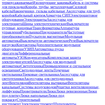
термоусаживаемые
Изолирующие зажимы
Кабель и системы
для прокладки
Короба, трубы, металлорукав
Силовой
кабель
Наконечники, гильзы кабельные
Аксессуары для труб,
коробов
Кабельный крепеж
Арматура СИП
Электрощитовое
оборудование
Электрощиты
Аксессуары для
электрощита
Шины электротехнические
Выключатели
путевые, концевые
Трансформаторы
Аппаратура
управления
Рубильники
Предохранители
Частотные
преобразователи
Пускатели магнитные
Модульная
автоматика
Выключатели автоматические
Реле
Выключатели
нагрузки
Контакторы
Дополнительное модульное
оборудование
УЗИП
Автоматика пуска
двигателя
Дифференциальные
автоматы
УЗО
Конденсаторы
Комплексная защита
электродвигателей
Аксессуары для модульной
автоматики
Светотехника
Промышленное и сигнальное
освещение
Светодиодные ленты
Точечные
светильники
Трековые светильники
Аксессуары для
светотехники
Аксессуары для светодиодных
лент
Вентиляция
Вентиляторы вытяжные
Вентиляторы
канальные
Системы воздуховодов
Решетки вентиляционные,
диффузоры
Проветриватели
Люки
Люки ревизионные
Люки
под плитку
Люки напольные
Люки под
покраску
Строительный
инструмент
Электроинструмент
Шуруповерты,