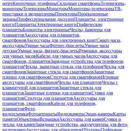
series
Кнопочные телефоны
Складные смартфоны
Телевизоры,
мониторы
Телевизоры
Мониторы
Мониторы-телевизоры
ТВ-
приставки и медиаплееры
Проекторы
Проекционные
экраны
Профессиональные дисплеи
Планшеты, электронные
книги
Планшеты
Электронные книги
Графические
планшеты
Блокноты электронные
Чехлы, бамперы для
планшетов
Аксессуары для планшетов,
смартфонов
Аксессуары для электронных книг
Смарт-часы,
аксессуары
Умные часы
Фитнес-браслеты
Умные часы
детские
Умные часы, фитнес-браслеты
Ремешки, аксессуары
для умных часов
Кабели для умных часов
Аксессуары для
смартфонов, планшетов
Зарядные устройства для телефонов,
планшетов
Чехлы, защитные стекла для телефонов
Чехлы для
смартфонов
Защитные стекла для смартфонов
Защитные
пленки для смартфонов
Стилусы для смартфонов
Игровые
аксессуары для смартфонов
Чехлы для планшетов
Чехлы с
клавиатурой для планшетов
Защитные стекла для
планшетов
Защитные пленки для планшетов
Сумки для
планшетов
Стилусы для планшетов
Аксессуары для
планшетов, смартфонов
Кабели для телефонов,
планшетов
Фото,
видеосъемка
Фотоаппараты
Видеокамеры
Экшн-камеры
Карты
памяти
Объективы
Вспышки
Аксессуары для камер
Сумки и
чехлы для камер
Зарядные устройства, аккумуляторы для фото,
видеокамер
Аксессуары для объективов
Штативы
Цифровые