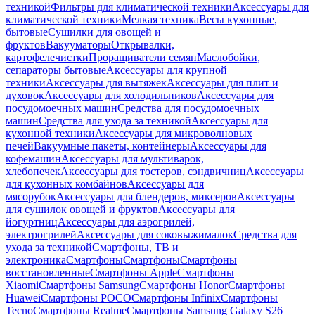
техникой
Фильтры для климатической техники
Аксессуары для
климатической техники
Мелкая техника
Весы кухонные,
бытовые
Сушилки для овощей и
фруктов
Вакууматоры
Открывалки,
картофелечистки
Проращиватели семян
Маслобойки,
сепараторы бытовые
Аксессуары для крупной
техники
Аксессуары для вытяжек
Аксессуары для плит и
духовок
Аксессуары для холодильников
Аксессуары для
посудомоечных машин
Средства для посудомоечных
машин
Средства для ухода за техникой
Аксессуары для
кухонной техники
Аксессуары для микроволновых
печей
Вакуумные пакеты, контейнеры
Аксессуары для
кофемашин
Аксессуары для мультиварок,
хлебопечек
Аксессуары для тостеров, сэндвичниц
Аксессуары
для кухонных комбайнов
Аксессуары для
мясорубок
Аксессуары для блендеров, миксеров
Аксессуары
для сушилок овощей и фруктов
Аксессуары для
йогуртниц
Аксессуары для аэрогрилей,
электрогрилей
Аксессуары для соковыжималок
Средства для
ухода за техникой
Смартфоны, ТВ и
электроника
Смартфоны
Смартфоны
Смартфоны
восстановленные
Смартфоны Apple
Смартфоны
Xiaomi
Смартфоны Samsung
Смартфоны Honor
Смартфоны
Huawei
Смартфоны POCO
Смартфоны Infinix
Смартфоны
Tecno
Смартфоны Realme
Смартфоны Samsung Galaxy S26