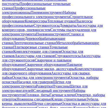
пистолеты
Профессиональные точильные
станки
Профессиональные
электроножницы
Пневмоинструмент
Наборы
профессионального электроинструмента
Строительное
оборудование
Компрессоры
Тепловые пушки
Пылесосы
профессиональные
Стружкоотсосы
Домкраты
Аксессуары для
компрессоров, пневмосистем
Системы пылеудаления для
электроинструмента
Пневмоинструмент
Станки и
оборудование
Деревообрабатывающие
станки
Ленточнопильные станки
Металлообрабатывающие
станки
Плиткорезные станки
Точильные
станки
Комплектующие для станков
Оснастка для
станков
Аксессуары для станков
Стружкоотсосы
Аксессуары
для стружкоотсосов
Сварочное и паяльное
оборудование
Сварочное оборудование
Паяльное
оборудование
Сварочные маски, аксессуары
Комплектующие
для сварочного оборудования
Аксессуары для сварки,
пайки
Оснастка для электроинструмента
Оснастка, наборы
оснастки
Насадки для граверов
Щетки для
электроинструмента
Развертки
Пуансоны
Щетки для
электродвигателей
Слесарный инструмент
Наборы
инструментов
Головки, биты
Гаечные ключи
Отвертки, наборы
отверток
Ножницы слесарные
Клещи строительные
Зубила,
керны, выколотки
Щетки слесарные
Оснастка и аксессуары для
бурения и сверления
Сверла, буры, зенкеры
Коронки
Зубила для