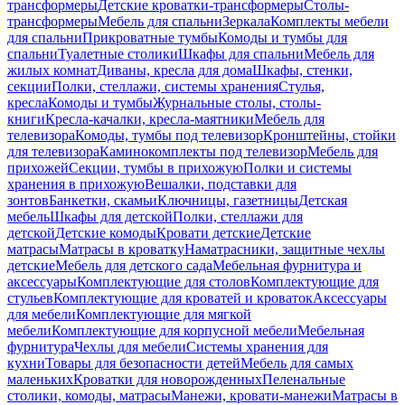
трансформеры
Детские кроватки-трансформеры
Столы-
трансформеры
Мебель для спальни
Зеркала
Комплекты мебели
для спальни
Прикроватные тумбы
Комоды и тумбы для
спальни
Туалетные столики
Шкафы для спальни
Мебель для
жилых комнат
Диваны, кресла для дома
Шкафы, стенки,
секции
Полки, стеллажи, системы хранения
Стулья,
кресла
Комоды и тумбы
Журнальные столы, столы-
книги
Кресла-качалки, кресла-маятники
Мебель для
телевизора
Комоды, тумбы под телевизор
Кронштейны, стойки
для телевизора
Каминокомплекты под телевизор
Мебель для
прихожей
Секции, тумбы в прихожую
Полки и системы
хранения в прихожую
Вешалки, подставки для
зонтов
Банкетки, скамьи
Ключницы, газетницы
Детская
мебель
Шкафы для детской
Полки, стеллажи для
детской
Детские комоды
Кровати детские
Детские
матрасы
Матрасы в кроватку
Наматрасники, защитные чехлы
детские
Мебель для детского сада
Мебельная фурнитура и
аксессуары
Комплектующие для столов
Комплектующие для
стульев
Комплектующие для кроватей и кроваток
Аксессуары
для мебели
Комплектующие для мягкой
мебели
Комплектующие для корпусной мебели
Мебельная
фурнитура
Чехлы для мебели
Системы хранения для
кухни
Товары для безопасности детей
Мебель для самых
маленьких
Кроватки для новорожденных
Пеленальные
столики, комоды, матрасы
Манежи, кровати-манежи
Матрасы в