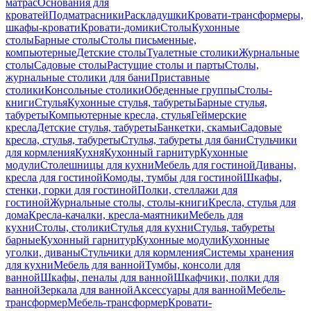
матрас
Основания для
кроватей
Подматрасники
Раскладушки
Кровати-трансформеры,
шкафы-кровати
Кровати-домики
Столы
Кухонные
столы
Барные столы
Столы письменные,
компьютерные
Детские столы
Туалетные столики
Журнальные
столы
Садовые столы
Растущие столы и парты
Столы,
журнальные столики для бани
Приставные
столики
Консольные столики
Обеденные группы
Столы-
книги
Стулья
Кухонные стулья, табуреты
Барные стулья,
табуреты
Компьютерные кресла, стулья
Геймерские
кресла
Детские стулья, табуреты
Банкетки, скамьи
Садовые
кресла, стулья, табуреты
Стулья, табуреты для бани
Стульчики
для кормления
Кухня
Кухонный гарнитур
Кухонные
модули
Столешницы для кухни
Мебель для гостиной
Диваны,
кресла для гостиной
Комоды, тумбы для гостиной
Шкафы,
стенки, горки для гостиной
Полки, стеллажи для
гостиной
Журнальные столы, столы-книги
Кресла, стулья для
дома
Кресла-качалки, кресла-маятники
Мебель для
кухни
Столы, столики
Стулья для кухни
Стулья, табуреты
барные
Кухонный гарнитур
Кухонные модули
Кухонные
уголки, диваны
Стульчики для кормления
Системы хранения
для кухни
Мебель для ванной
Тумбы, консоли для
ванной
Шкафы, пеналы для ванной
Шкафчики, полки для
ванной
Зеркала для ванной
Аксессуары для ванной
Мебель-
трансформер
Мебель-трансформер
Кровати-