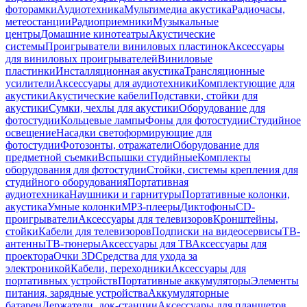
фоторамки
Аудиотехника
Мультимедиа акустика
Радиочасы,
метеостанции
Радиоприемники
Музыкальные
центры
Домашние кинотеатры
Акустические
системы
Проигрыватели виниловых пластинок
Аксессуары
для виниловых проигрывателей
Виниловые
пластинки
Инсталляционная акустика
Трансляционные
усилители
Аксессуары для аудиотехники
Комплектующие для
акустики
Акустические кабели
Подставки, стойки для
акустики
Сумки, чехлы для акустики
Оборудование для
фотостудии
Кольцевые лампы
Фоны для фотостудии
Студийное
освещение
Насадки светоформирующие для
фотостудии
Фотозонты, отражатели
Оборудование для
предметной съемки
Вспышки студийные
Комплекты
оборудования для фотостудии
Стойки, системы крепления для
студийного оборудования
Портативная
аудиотехника
Наушники и гарнитуры
Портативные колонки,
акустика
Умные колонки
MP3-плееры
Диктофоны
CD-
проигрыватели
Аксессуары для телевизоров
Кронштейны,
стойки
Кабели для телевизоров
Подписки на видеосервисы
ТВ-
антенны
ТВ-тюнеры
Аксессуары для ТВ
Аксессуары для
проектора
Очки 3D
Средства для ухода за
электроникой
Кабели, переходники
Аксессуары для
портативных устройств
Портативные аккумуляторы
Элементы
питания, зарядные устройства
Аккумуляторные
батареи
Держатели, док-станции
Аксессуары для планшетов,