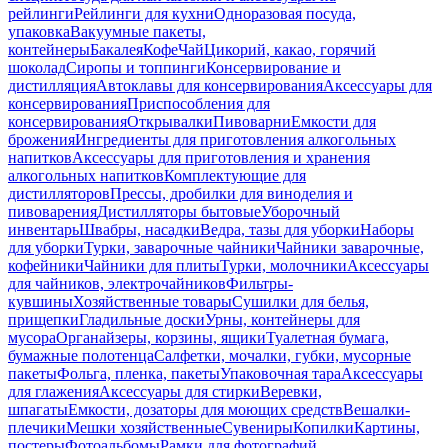
рейлинги
Рейлинги для кухни
Одноразовая посуда,
упаковка
Вакуумные пакеты,
контейнеры
Бакалея
Кофе
Чай
Цикорий, какао, горячий
шоколад
Сиропы и топпинги
Консервирование и
дистилляция
Автоклавы для консервирования
Аксессуары для
консервирования
Приспособления для
консервирования
Открывалки
Пивоварни
Емкости для
брожения
Ингредиенты для приготовления алкогольных
напитков
Аксессуары для приготовления и хранения
алкогольных напитков
Комплектующие для
дистилляторов
Прессы, дробилки для виноделия и
пивоварения
Дистилляторы бытовые
Уборочный
инвентарь
Швабры, насадки
Ведра, тазы для уборки
Наборы
для уборки
Турки, заварочные чайники
Чайники заварочные,
кофейники
Чайники для плиты
Турки, молочники
Аксессуары
для чайников, электрочайников
Фильтры-
кувшины
Хозяйственные товары
Сушилки для белья,
прищепки
Гладильные доски
Урны, контейнеры для
мусора
Органайзеры, корзины, ящики
Туалетная бумага,
бумажные полотенца
Салфетки, мочалки, губки, мусорные
пакеты
Фольга, пленка, пакеты
Упаковочная тара
Аксессуары
для глажения
Аксессуары для стирки
Веревки,
шпагаты
Емкости, дозаторы для моющих средств
Вешалки-
плечики
Мешки хозяйственные
Сувениры
Копилки
Картины,
постеры
Фотоальбомы
Рамки для фотографий,