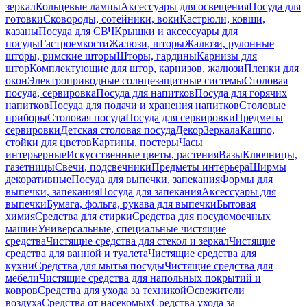
зеркал
Кольцевые лампы
Аксессуары для освещения
Посуда для
готовки
Сковороды, сотейники, воки
Кастрюли, ковши,
казаны
Посуда для СВЧ
Крышки и аксессуары для
посуды
Гастроемкости
Жалюзи, шторы
Жалюзи, рулонные
шторы, римские шторы
Шторы, гардины
Карнизы для
штор
Комплектующие для штор, карнизов, жалюзи
Пленки для
окон
Электроприводные солнцезащитные системы
Столовая
посуда, сервировка
Посуда для напитков
Посуда для горячих
напитков
Посуда для подачи и хранения напитков
Столовые
приборы
Столовая посуда
Посуда для сервировки
Предметы
сервировки
Детская столовая посуда
Декор
Зеркала
Кашпо,
стойки для цветов
Картины, постеры
Часы
интерьерные
Искусственные цветы, растения
Вазы
Ключницы,
газетницы
Свечи, подсвечники
Предметы интерьера
Ширмы
декоративные
Посуда для выпечки, запекания
Формы для
выпечки, запекания
Посуда для запекания
Аксессуары для
выпечки
Бумага, фольга, рукава для выпечки
Бытовая
химия
Средства для стирки
Средства для посудомоечных
машин
Универсальные, специальные чистящие
средства
Чистящие средства для стекол и зеркал
Чистящие
средства для ванной и туалета
Чистящие средства для
кухни
Средства для мытья посуды
Чистящие средства для
мебели
Чистящие средства для напольных покрытий и
ковров
Средства для ухода за техникой
Освежители
воздуха
Средства от насекомых
Средства ухода за