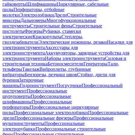
гайковерты
Шлифмашины
Циркулярные, сабельные
пилы
Перфораторы, отбойные
молотки
Электролобзики
Дрели
Строительные
миксеры
Дальномеры
Многофункциональные
инструменты
Строительные фены
Строительные
пистолеты
Фрезеры
Рубанки, стамески
электрические
Краскопульты
Степлеры,
гвоздезабиватели
Электрические ножницы, резаки
Насадки для
электроинструмента
Аксессуары для
электроинструмента
Аккумуляторы, зарядные устройства для
электроинструмента
Наборы электроинструмента
Силовая и
строительная техника
Бетоносмесители
Генераторы
Тали,
тельферы
Такелаж
Виброплиты, глубинные
вибраторы
Бензорезы, резчики швов
Стойки, дрели для
бурения
Затирочные
машины
Гидроинструмент
Погрузчики
Профессиональный
инструмент
Профессиональные
шуруповерты
Профессиональные
шлифмашины
Профессиональные
перфораторы
Профессиональные циркулярные
пилы
Профессиональные электролобзики
Профессиональные
дрели
Профессиональные фрезеры
Профессиональные
мультиинструменты
Профессиональные
электрорубанки
Профессиональные строительные
фены
Профессиональные строительные