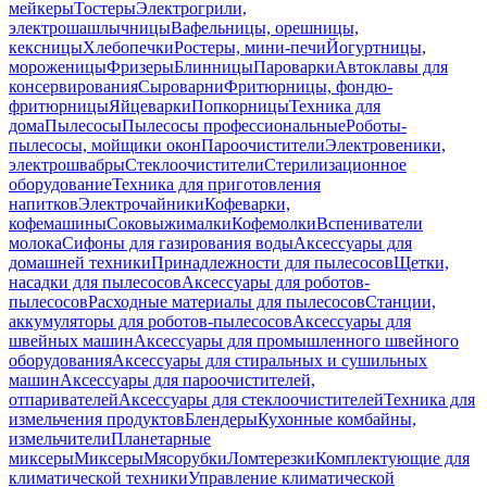
мейкеры
Тостеры
Электрогрили,
электрошашлычницы
Вафельницы, орешницы,
кексницы
Хлебопечки
Ростеры, мини-печи
Йогуртницы,
мороженицы
Фризеры
Блинницы
Пароварки
Автоклавы для
консервирования
Сыроварни
Фритюрницы, фондю-
фритюрницы
Яйцеварки
Попкорницы
Техника для
дома
Пылесосы
Пылесосы профессиональные
Роботы-
пылесосы, мойщики окон
Пароочистители
Электровеники,
электрошвабры
Стеклоочистители
Стерилизационное
оборудование
Техника для приготовления
напитков
Электрочайники
Кофеварки,
кофемашины
Соковыжималки
Кофемолки
Вспениватели
молока
Сифоны для газирования воды
Аксессуары для
домашней техники
Принадлежности для пылесосов
Щетки,
насадки для пылесосов
Аксессуары для роботов-
пылесосов
Расходные материалы для пылесосов
Станции,
аккумуляторы для роботов-пылесосов
Аксессуары для
швейных машин
Аксессуары для промышленного швейного
оборудования
Аксессуары для стиральных и сушильных
машин
Аксессуары для пароочистителей,
отпаривателей
Аксессуары для стеклоочистителей
Техника для
измельчения продуктов
Блендеры
Кухонные комбайны,
измельчители
Планетарные
миксеры
Миксеры
Мясорубки
Ломтерезки
Комплектующие для
климатической техники
Управление климатической