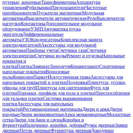
путевые, концевые
Трансформаторы
Аппаратура
управления
Рубильники
Предохранители
Частотные
преобразователи
Пускатели магнитные
Модульная
автоматика
Выключатели автоматические
Реле
Выключатели
нагрузки
Контакторы
Дополнительное модульное
оборудование
УЗИП
Автоматика пуска
двигателя
Дифференциальные
автоматы
УЗО
Конденсаторы
Комплексная защита
электродвигателей
Аксессуары для модульной
автоматики
Приборы учета
Счетчики газа
Счетчики
электроэнергии
Счетчики воды
Ремонт и отделка
Напольные
покрытия и
плитка
Плитка
Ламинат
Линолеум
Керамогранит
Спортивные
напольные покрытия
Виниловые
полы
Ковролин
Паркет
Искусственная трава
Аксессуары для
напольных покрытий и плитки
Подложка
Плинтусы, уголки,
обводы для труб
Плинтусы для сантехники
Фуги для
плитки
Порожки, профили для пола и плитки
Приспособления
для укладки плитки
Системы выравнивания
плитки
Аксессуары для напольных
покрытий
Реставрационные материалы
Двери и арки
Двери
входные
Двери межкомнатные
Арки межкомнатные
Москитные
сетки
Двери для бани и сауны
Коробки и
фурнитура
Наличники, коробки, доборы
Ручки дверные
Замки
дверные
Петли дверные
Фурнитура дверная
Доводчики