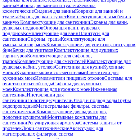
ванны
Наборы для ванной и туалета
Зеркала
косметические
Сиденья для ванны
Коврики для ванной и
туалета
Экран-дверки в туалет
Комплектующие для мебели в
ванную
Комплектующие для сантехники
Экраны для ванн,
душевых поддонов
Опоры для ванн, душевых
поддонов
Комплектующие для ванн
Плинтусы для
сантехники
Сифоны, трапы
Комплектующие для
умывальников, моек
Комплектующие для унитазов, писсуаров,
биде
Бачки для унитазов
Комплектующие для душевых
гарнитуров
Комплектующие для сифонов,
трапов
Комплектующие для смесителей
Комплектующие для
душевых кабин, уголков
Сантехника для кухни
Кухонные
мойки
Кухонные мойки со смесителями
Смесители для
кухонных моек
Измельчители пищевых отходов
Системы для
очистки питьевой воды
Сифоны для кухонных
моек
Комплектующие для кухонных моек
Инженерная
сантехника
Инсталляции для
сантехники
Полотенцесушители
Отвод и подвод воды
Трубы
водопроводные
Магистральные фильтры, системы
сантехнические
Комплектующие для радиаторов,
полотенцесушителей
Монтажные комплекты для
сантехники
Регулирующая арматура
Системы защиты от
протечек
Люки сантехнические
Аксессуары для
магистральных фильтров, систем