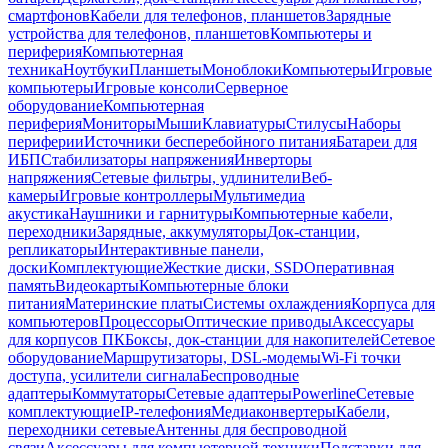
смартфонов
Кабели для телефонов, планшетов
Зарядные
устройства для телефонов, планшетов
Компьютеры и
периферия
Компьютерная
техника
Ноутбуки
Планшеты
Моноблоки
Компьютеры
Игровые
компьютеры
Игровые консоли
Серверное
оборудование
Компьютерная
периферия
Мониторы
Мыши
Клавиатуры
Стилусы
Наборы
периферии
Источники бесперебойного питания
Батареи для
ИБП
Стабилизаторы напряжения
Инверторы
напряжения
Сетевые фильтры, удлинители
Веб-
камеры
Игровые контроллеры
Мультимедиа
акустика
Наушники и гарнитуры
Компьютерные кабели,
переходники
Зарядные, аккумуляторы
Док-станции,
репликаторы
Интерактивные панели,
доски
Комплектующие
Жесткие диски, SSD
Оперативная
память
Видеокарты
Компьютерные блоки
питания
Материнские платы
Системы охлаждения
Корпуса для
компьютеров
Процессоры
Оптические приводы
Аксессуары
для корпусов ПК
Боксы, док-станции для накопителей
Сетевое
оборудование
Маршрутизаторы, DSL-модемы
Wi-Fi точки
доступа, усилители сигнала
Беспроводные
адаптеры
Коммутаторы
Сетевые адаптеры
Powerline
Сетевые
комплектующие
IP-телефония
Медиаконвертеры
Кабели,
переходники сетевые
Антенны для беспроводной
связи
Аксессуары для компьютерной техники
Подставки для