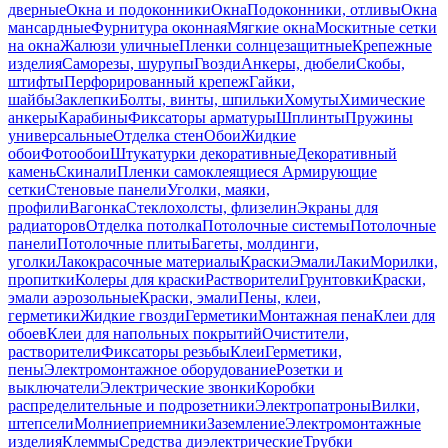
дверные
Окна и подоконники
Окна
Подоконники, отливы
Окна
мансардные
Фурнитура оконная
Мягкие окна
Москитные сетки
на окна
Жалюзи уличные
Пленки солнцезащитные
Крепежные
изделия
Саморезы, шурупы
Гвозди
Анкеры, дюбели
Скобы,
штифты
Перфорированный крепеж
Гайки,
шайбы
Заклепки
Болты, винты, шпильки
Хомуты
Химические
анкеры
Карабины
Фиксаторы арматуры
Шплинты
Пружины
универсальные
Отделка стен
Обои
Жидкие
обои
Фотообои
Штукатурки декоративные
Декоративный
камень
Скинали
Пленки самоклеящиеся
Армирующие
сетки
Стеновые панели
Уголки, маяки,
профили
Вагонка
Стеклохолсты, флизелин
Экраны для
радиаторов
Отделка потолка
Потолочные системы
Потолочные
панели
Потолочные плиты
Багеты, молдинги,
уголки
Лакокрасочные материалы
Краски
Эмали
Лаки
Морилки,
пропитки
Колеры для краски
Растворители
Грунтовки
Краски,
эмали аэрозольные
Краски, эмали
Пены, клеи,
герметики
Жидкие гвозди
Герметики
Монтажная пена
Клеи для
обоев
Клеи для напольных покрытий
Очистители,
растворители
Фиксаторы резьбы
Клеи
Герметики,
пены
Электромонтажное оборудование
Розетки и
выключатели
Электрические звонки
Коробки
распределительные и подрозетники
Электропатроны
Вилки,
штепсели
Молниеприемники
Заземление
Электромонтажные
изделия
Клеммы
Средства диэлектрические
Трубки