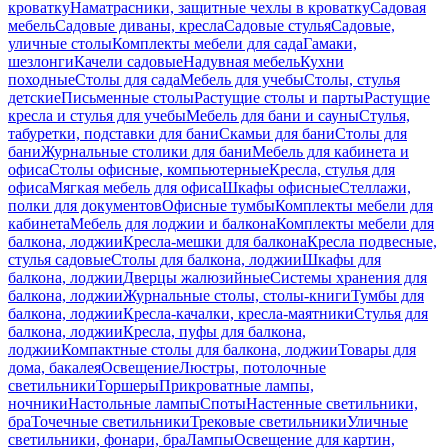
кроватку
Наматрасники, защитные чехлы в кроватку
Садовая
мебель
Садовые диваны, кресла
Садовые стулья
Садовые,
уличные столы
Комплекты мебели для сада
Гамаки,
шезлонги
Качели садовые
Надувная мебель
Кухни
походные
Столы для сада
Мебель для учебы
Столы, стулья
детские
Письменные столы
Растущие столы и парты
Растущие
кресла и стулья для учебы
Мебель для бани и сауны
Стулья,
табуретки, подставки для бани
Скамьи для бани
Столы для
бани
Журнальные столики для бани
Мебель для кабинета и
офиса
Столы офисные, компьютерные
Кресла, стулья для
офиса
Мягкая мебель для офиса
Шкафы офисные
Стеллажи,
полки для документов
Офисные тумбы
Комплекты мебели для
кабинета
Мебель для лоджии и балкона
Комплекты мебели для
балкона, лоджии
Кресла-мешки для балкона
Кресла подвесные,
стулья садовые
Столы для балкона, лоджии
Шкафы для
балкона, лоджии
Дверцы жалюзийные
Системы хранения для
балкона, лоджии
Журнальные столы, столы-книги
Тумбы для
балкона, лоджии
Кресла-качалки, кресла-маятники
Стулья для
балкона, лоджии
Кресла, пуфы для балкона,
лоджии
Компактные столы для балкона, лоджии
Товары для
дома, бакалея
Освещение
Люстры, потолочные
светильники
Торшеры
Прикроватные лампы,
ночники
Настольные лампы
Споты
Настенные светильники,
бра
Точечные светильники
Трековые светильники
Уличные
светильники, фонари, бра
Лампы
Освещение для картин,