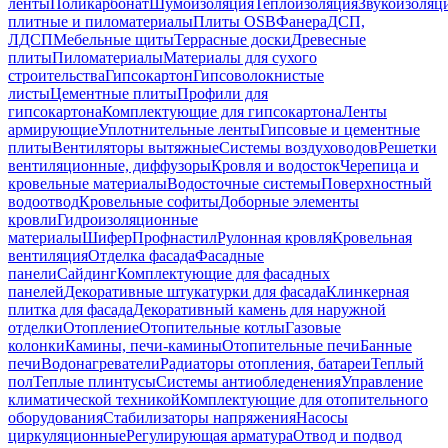
ленты
Поликарбонат
Шумоизоляция
Теплоизоляция
Звукоизоляц
плитные и пиломатериалы
Плиты OSB
Фанера
ДСП,
ЛДСП
Мебельные щиты
Террасные доски
Древесные
плиты
Пиломатериалы
Материалы для сухого
строительства
Гипсокартон
Гипсоволокнистые
листы
Цементные плиты
Профили для
гипсокартона
Комплектующие для гипсокартона
Ленты
армирующие
Уплотнительные ленты
Гипсовые и цементные
плиты
Вентиляторы вытяжные
Системы воздуховодов
Решетки
вентиляционные, диффузоры
Кровля и водосток
Черепица и
кровельные материалы
Водосточные системы
Поверхностный
водоотвод
Кровельные софиты
Доборные элементы
кровли
Гидроизоляционные
материалы
Шифер
Профнастил
Рулонная кровля
Кровельная
вентиляция
Отделка фасада
Фасадные
панели
Сайдинг
Комплектующие для фасадных
панелей
Декоративные штукатурки для фасада
Клинкерная
плитка для фасада
Декоративный камень для наружной
отделки
Отопление
Отопительные котлы
Газовые
колонки
Камины, печи-камины
Отопительные печи
Банные
печи
Водонагреватели
Радиаторы отопления, батареи
Теплый
пол
Теплые плинтусы
Системы антиобледенения
Управление
климатической техникой
Комплектующие для отопительного
оборудования
Стабилизаторы напряжения
Насосы
циркуляционные
Регулирующая арматура
Отвод и подвод