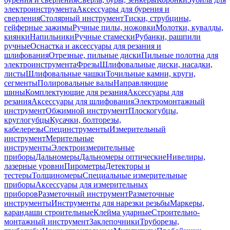
электроинструмента
Аксессуары для бурения и
сверления
Столярный инструмент
Тиски, струбцины,
гейферные зажимы
Ручные пилы, ножовки
Молотки, кувалды,
киянки
Напильники
Ручные стамески
Рубанки, рашпили
ручные
Оснастка и аксессуары для резания и
шлифования
Отрезные, пильные диски
Пильные полотна для
электроинструмента
Фрезы
Шлифовальные диски, насадки,
листы
Шлифовальные чашки
Точильные камни, круги,
сегменты
Полировальные валы
Направляющие
шины
Комплектующие для резания
Аксессуары для
резания
Аксессуары для шлифования
Электромонтажный
инструмент
Обжимной инструмент
Плоскогубцы,
круглогубцы
Кусачки, болторезы,
кабелерезы
Специнструменты
Измерительный
инструмент
Мерительные
инструменты
Электроизмерительные
приборы
Дальномеры
Дальномеры оптические
Нивелиры,
лазерные уровни
Пирометры
Детекторы и
тестеры
Толщиномеры
Специальные измерительные
приборы
Аксессуары для измерительных
приборов
Разметочный инструмент
Разметочные
инструменты
Инструменты для нарезки резьбы
Маркеры,
карандаши строительные
Клейма ударные
Строительно-
монтажный инструмент
Заклепочники
Труборезы,