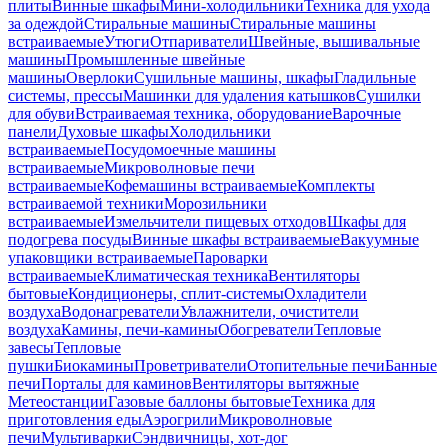
плиты
Винные шкафы
Мини-холодильники
Техника для ухода
за одеждой
Стиральные машины
Стиральные машины
встраиваемые
Утюги
Отпариватели
Швейные, вышивальные
машины
Промышленные швейные
машины
Оверлоки
Сушильные машины, шкафы
Гладильные
системы, прессы
Машинки для удаления катышков
Сушилки
для обуви
Встраиваемая техника, оборудование
Варочные
панели
Духовые шкафы
Холодильники
встраиваемые
Посудомоечные машины
встраиваемые
Микроволновые печи
встраиваемые
Кофемашины встраиваемые
Комплекты
встраиваемой техники
Морозильники
встраиваемые
Измельчители пищевых отходов
Шкафы для
подогрева посуды
Винные шкафы встраиваемые
Вакуумные
упаковщики встраиваемые
Пароварки
встраиваемые
Климатическая техника
Вентиляторы
бытовые
Кондиционеры, сплит-системы
Охладители
воздуха
Водонагреватели
Увлажнители, очистители
воздуха
Камины, печи-камины
Обогреватели
Тепловые
завесы
Тепловые
пушки
Биокамины
Проветриватели
Отопительные печи
Банные
печи
Порталы для каминов
Вентиляторы вытяжные
Метеостанции
Газовые баллоны бытовые
Техника для
приготовления еды
Аэрогрили
Микроволновые
печи
Мультиварки
Сэндвичницы, хот-дог