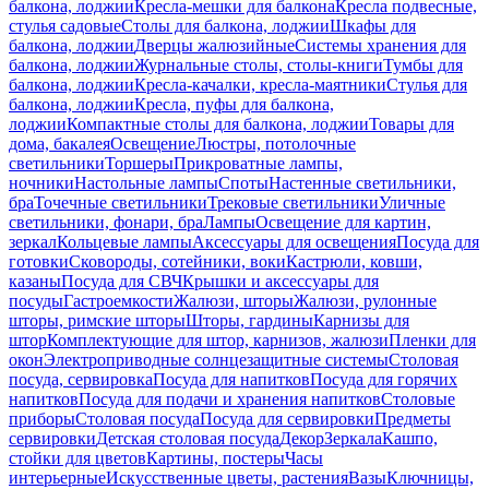
балкона, лоджии
Кресла-мешки для балкона
Кресла подвесные,
стулья садовые
Столы для балкона, лоджии
Шкафы для
балкона, лоджии
Дверцы жалюзийные
Системы хранения для
балкона, лоджии
Журнальные столы, столы-книги
Тумбы для
балкона, лоджии
Кресла-качалки, кресла-маятники
Стулья для
балкона, лоджии
Кресла, пуфы для балкона,
лоджии
Компактные столы для балкона, лоджии
Товары для
дома, бакалея
Освещение
Люстры, потолочные
светильники
Торшеры
Прикроватные лампы,
ночники
Настольные лампы
Споты
Настенные светильники,
бра
Точечные светильники
Трековые светильники
Уличные
светильники, фонари, бра
Лампы
Освещение для картин,
зеркал
Кольцевые лампы
Аксессуары для освещения
Посуда для
готовки
Сковороды, сотейники, воки
Кастрюли, ковши,
казаны
Посуда для СВЧ
Крышки и аксессуары для
посуды
Гастроемкости
Жалюзи, шторы
Жалюзи, рулонные
шторы, римские шторы
Шторы, гардины
Карнизы для
штор
Комплектующие для штор, карнизов, жалюзи
Пленки для
окон
Электроприводные солнцезащитные системы
Столовая
посуда, сервировка
Посуда для напитков
Посуда для горячих
напитков
Посуда для подачи и хранения напитков
Столовые
приборы
Столовая посуда
Посуда для сервировки
Предметы
сервировки
Детская столовая посуда
Декор
Зеркала
Кашпо,
стойки для цветов
Картины, постеры
Часы
интерьерные
Искусственные цветы, растения
Вазы
Ключницы,