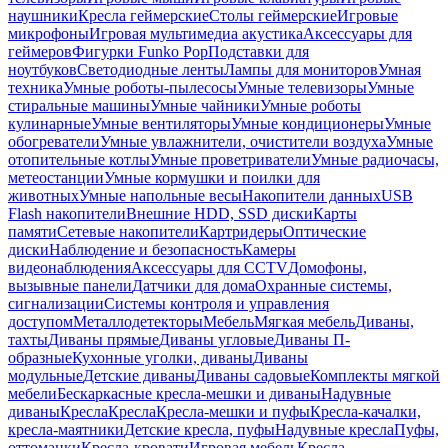
наушники
Кресла геймерские
Столы геймерские
Игровые
микрофоны
Игровая мультимедиа акустика
Аксессуары для
геймеров
Фигурки Funko Pop
Подставки для
ноутбуков
Светодиодные ленты
Лампы для мониторов
Умная
техника
Умные роботы-пылесосы
Умные телевизоры
Умные
стиральные машины
Умные чайники
Умные роботы
кулинарные
Умные вентиляторы
Умные кондиционеры
Умные
обогреватели
Умные увлажнители, очистители воздуха
Умные
отопительные котлы
Умные проветриватели
Умные радиочасы,
метеостанции
Умные кормушки и поилки для
животных
Умные напольные весы
Накопители данных
USB
Flash накопители
Внешние HDD, SSD диски
Карты
памяти
Сетевые накопители
Картридеры
Оптические
диски
Наблюдение и безопасность
Камеры
видеонаблюдения
Аксессуары для CCTV
Домофоны,
вызывные панели
Датчики для дома
Охранные системы,
сигнализации
Системы контроля и управления
доступом
Металлодетекторы
Мебель
Мягкая мебель
Диваны,
тахты
Диваны прямые
Диваны угловые
Диваны П-
образные
Кухонные уголки, диваны
Диваны
модульные
Детские диваны
Диваны садовые
Комплекты мягкой
мебели
Бескаркасные кресла-мешки и диваны
Надувные
диваны
Кресла
Кресла
Кресла-мешки и пуфы
Кресла-качалки,
кресла-маятники
Детские кресла, пуфы
Надувные кресла
Пуфы,
оттоманки
Кресла-кровати
Игровая мебель
Кресла