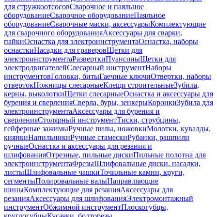
для стружкоотсосов
Сварочное и паяльное
оборудование
Сварочное оборудование
Паяльное
оборудование
Сварочные маски, аксессуары
Комплектующие
для сварочного оборудования
Аксессуары для сварки,
пайки
Оснастка для электроинструмента
Оснастка, наборы
оснастки
Насадки для граверов
Щетки для
электроинструмента
Развертки
Пуансоны
Щетки для
электродвигателей
Слесарный инструмент
Наборы
инструментов
Головки, биты
Гаечные ключи
Отвертки, наборы
отверток
Ножницы слесарные
Клещи строительные
Зубила,
керны, выколотки
Щетки слесарные
Оснастка и аксессуары для
бурения и сверления
Сверла, буры, зенкеры
Коронки
Зубила для
электроинструмента
Аксессуары для бурения и
сверления
Столярный инструмент
Тиски, струбцины,
гейферные зажимы
Ручные пилы, ножовки
Молотки, кувалды,
киянки
Напильники
Ручные стамески
Рубанки, рашпили
ручные
Оснастка и аксессуары для резания и
шлифования
Отрезные, пильные диски
Пильные полотна для
электроинструмента
Фрезы
Шлифовальные диски, насадки,
листы
Шлифовальные чашки
Точильные камни, круги,
сегменты
Полировальные валы
Направляющие
шины
Комплектующие для резания
Аксессуары для
резания
Аксессуары для шлифования
Электромонтажный
инструмент
Обжимной инструмент
Плоскогубцы,
круглогубцы
Кусачки, болторезы,