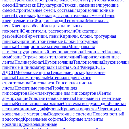
смеси
Шпатлевки
Штукатурки
Стяжки, самонивелирующие
смеси
Строительные смеси, составы
Гидроизоляционные
смеси
Грунтовки
Добавки для строительных смесей
Пены,
клеи, герметики
Жидкие гвозди
Герметики
Монтажная
пена
Клеи для обоев
Клеи для напольных
покрытий
Очистители, растворители
Фиксаторы
резьбы
Клеи
Герметики, пены
Кирпичи, блоки, тротуарная
плитка
Кирпичи
Строительные блоки
Тротуарная
плитка
Изоляционные материалы
Минеральная
вата
Экструдированный пенополистирол
Пенопласт
Пленки,
мембраны
Отражающая теплоизоляция
Гидроизоляционные
ленты
Поликарбонат
Шумоизоляция
Теплоизоляция
Звукоизоляц
плитные и пиломатериалы
Плиты OSB
Фанера
ДСП,
ЛДСП
Мебельные щиты
Террасные доски
Древесные
плиты
Пиломатериалы
Материалы для сухого
строительства
Гипсокартон
Гипсоволокнистые
листы
Цементные плиты
Профили для
гипсокартона
Комплектующие для гипсокартона
Ленты
армирующие
Уплотнительные ленты
Гипсовые и цементные
плиты
Вентиляторы вытяжные
Системы воздуховодов
Решетки
вентиляционные, диффузоры
Кровля и водосток
Черепица и
кровельные материалы
Водосточные системы
Поверхностный
водоотвод
Кровельные софиты
Доборные элементы
кровли
Гидроизоляционные