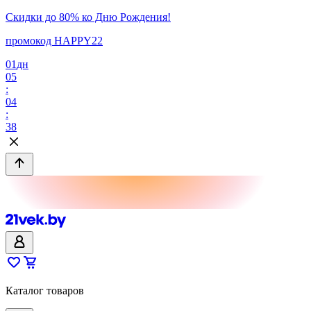
Скидки до 80% ко Дню Рождения!
промокод HAPPY22
01
дн
05
:
04
:
38
Каталог товаров