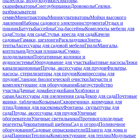
пылесосы, воздуходувки
Аэраторы,
скарификаторы
Снегоуборщики
Дровоколы
Сеялки,
разбрасыватели
семян
Минитракторы
Миникультиваторы
Мойки высокого
давления
Наборы садового электроинструмента
Отдых и
пикник
Батуты
Бассейны
Спа-бассейны
Комплекты мебели для
сада
Столы для сада
Стулья, кресла для сада
Качели
садовые
Гамаки, шезлонги
Раскладушки
Зонты,
тенты
Аксессуары для садовой мебели
Грили
Мангалы,
коптильни
Детская площадка
Сумки-
холодильники
Портативные колонки и
аудиосистемы
Оборудование для участка
Бытовые насосы
Люки
канализационные
Пруды, аксессуары для прудов
Фильтры,
насосы, стерилизаторы для прудов
Компрессоры для
прудов
Станции биологической очистки
Запчасти и
комплектующие для оборудования
Благоустройство
участка
Дачные дома
Беседки
Бани
Хозблоки и
сараи
Аксессуары для озеленения сада
Декор для сада
Почтовые
ящики, таблички
Козырьки
Скворечники, кормушки для
птиц
Домики для насекомых
Фонтаны, скульптуры для
сада
Пруды, аксессуары для прудов
Уличные
обогреватели
Уличные светильники
Противогололедные
реагенты
Декоративный щебень
Сад и огород
Поливочное
оборудование
Садовые опрыскиватели
Шланги для дома и
сада
Парники
Теплицы
Комплектующие для теплиц
Модульные