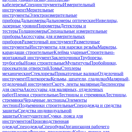
кабелерезы
Специнструменты
Измерительный
инструмент
Мерительные
инструменты
Электроизмерительные
приборы
Дальномеры
Дальномеры оптические
Нивелиры,
лазерные уровни
Пирометры
Детекторы и
тестеры
Толщиномеры
Специальные измерительные
приборы
Аксессуары для измерительных
приборов
Разметочный инструмент
Разметочные
инструменты
Инструменты для нарезки резьбы
Маркеры,
карандаши строительные
Клейма ударные
Строительно-
монтажный инструмент
Заклепочники
Труборезы,
трубогибы
Ножи строительные
Мультитулы
Пробойники,
просекатели отверстий
Ломы
Степлеры
механические
Стеклорезы
Прикаточные валики
Отделочный
инструмент
Плиткорезы
Кельмы, шпатели, гладилки
Малярный,
отделочный инструмент
Скотч, ленты малярные
Диспенсеры
для скотча
Аксессуары для малярных, отделочных
работ
Пленки строительные
Лестницы и стремянки
Лестницы,
стремянки
Чердачные лестницы
Элементы
лестниц
Подъемники строительные
Спецодежда и средства
защиты
Средства индивидуальной
защиты
Огнетушители
Сумки, пояса для
инструментов
Производственная
одежда
Спецодежда
Спецобувь
Организация рабочего
пространства
Фонари, прожекторы
Кейсы, ящики для