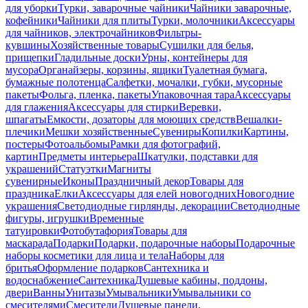
для уборки
Турки, заварочные чайники
Чайники заварочные,
кофейники
Чайники для плиты
Турки, молочники
Аксессуары
для чайников, электрочайников
Фильтры-
кувшины
Хозяйственные товары
Сушилки для белья,
прищепки
Гладильные доски
Урны, контейнеры для
мусора
Органайзеры, корзины, ящики
Туалетная бумага,
бумажные полотенца
Салфетки, мочалки, губки, мусорные
пакеты
Фольга, пленка, пакеты
Упаковочная тара
Аксессуары
для глажения
Аксессуары для стирки
Веревки,
шпагаты
Емкости, дозаторы для моющих средств
Вешалки-
плечики
Мешки хозяйственные
Сувениры
Копилки
Картины,
постеры
Фотоальбомы
Рамки для фотографий,
картин
Предметы интерьера
Шкатулки, подставки для
украшений
Статуэтки
Магниты
сувенирные
Иконы
Праздничный декор
Товары для
праздника
Елки
Аксессуары для елей новогодних
Новогодние
украшения
Светодиодные гирлянды, декорации
Светодиодные
фигуры, игрушки
Временные
татуировки
Фотобутафория
Товары для
маскарада
Подарки
Подарки, подарочные наборы
Подарочные
наборы косметики для лица и тела
Наборы для
бритья
Оформление подарков
Сантехника и
водоснабжение
Сантехника
Душевые кабины, поддоны,
двери
Ванны
Унитазы
Умывальники
Умывальники со
смесителями
Смесители
Душевые панели,