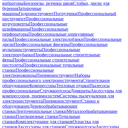
вибраторы
Бензорезы, резчики швов
Стойки, дрели для
бурения
Затирочные
машины
Гидроинструмент
Погрузчики
Профессиональный
инструмент
Профессиональные
шуруповерты
Профессиональные
шлифмашины
Профессиональные
перфораторы
Профессиональные циркулярные
пилы
Профессиональные электролобзики
Профессиональные
дрели
Профессиональные фрезеры
Профессиональные
мультиинструменты
Профессиональные
электрорубанки
Профессиональные строительные
фены
Профессиональные строительные
пистолеты
Профессиональные точильные
станки
Профессиональные
электроножницы
Пневмоинструмент
Наборы
профессионального электроинструмента
Строительное
оборудование
Компрессоры
Тепловые пушки
Пылесосы
профессиональные
Стружкоотсосы
Домкраты
Аксессуары для
компрессоров, пневмосистем
Системы пылеудаления для
электроинструмента
Пневмоинструмент
Станки и
оборудование
Деревообрабатывающие
станки
Ленточнопильные станки
Металлообрабатывающие
станки
Плиткорезные станки
Точильные
станки
Комплектующие для станков
Оснастка для
станков
Аксессуары для станков
Стружкоотсосы
Аксессуары