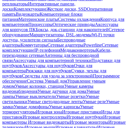
репликаторы
Интерактивные панели,
доски
Комплектующие
Жесткие диски, SSD
Оперативная
память
Видеокарты
Компьютерные блоки
питания
Материнские платы
Системы охлаждения
Корпуса для
компьютеров
Процессоры
Оптические приводы
Аксессуары
для корпусов ПК
Боксы, док-станции для накопителей
Сетевое
оборудование
Маршрутизаторы, DSL-модемы
Wi-Fi точки
доступа, усилители сигнала
Беспроводные
адаптеры
Коммутаторы
Сетевые адаптеры
Powerline
Сетевые
комплектующие
IP-телефония
Медиаконвертеры
Кабели,
переходники сетевые
Антенны для беспроводной
связи
Аксессуары для компьютерной техники
Подставки для
ноутбуков
Аксессуары для ноутбуков
Очки для
компьютера
Рюкзаки для ноутбуков
Сумки, чехлы для
ноутбуков
Средства для ухода за электроникой
Программное
обеспечение
Система Умный дом
Управление умным
домом
Умные колонки, станции
Умные камеры
видеонаблюдения
Умные датчики для дома
Умные
лампы
Умные выключатели
Умные розетки
Умные
светильники
Умные светодиодные ленты
Умные реле
Умные
замки
Умные домофоны
Умные карнизы
Умные
терморегуляторы
Игровая зона
Игровые приставки
Игры для
приставок
Игровые контроллеры
Игровые ноутбуки
Игровые
компьютеры
Игровые видеокарты
Игровые мониторы
Игровые
телевизоры
Игровые мыши
Игровые клавиатуры
Игровые