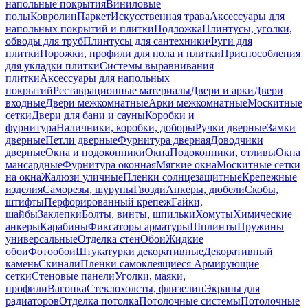
напольные покрытия
Виниловые
полы
Ковролин
Паркет
Искусственная трава
Аксессуары для
напольных покрытий и плитки
Подложка
Плинтусы, уголки,
обводы для труб
Плинтусы для сантехники
Фуги для
плитки
Порожки, профили для пола и плитки
Приспособления
для укладки плитки
Системы выравнивания
плитки
Аксессуары для напольных
покрытий
Реставрационные материалы
Двери и арки
Двери
входные
Двери межкомнатные
Арки межкомнатные
Москитные
сетки
Двери для бани и сауны
Коробки и
фурнитура
Наличники, коробки, доборы
Ручки дверные
Замки
дверные
Петли дверные
Фурнитура дверная
Доводчики
дверные
Окна и подоконники
Окна
Подоконники, отливы
Окна
мансардные
Фурнитура оконная
Мягкие окна
Москитные сетки
на окна
Жалюзи уличные
Пленки солнцезащитные
Крепежные
изделия
Саморезы, шурупы
Гвозди
Анкеры, дюбели
Скобы,
штифты
Перфорированный крепеж
Гайки,
шайбы
Заклепки
Болты, винты, шпильки
Хомуты
Химические
анкеры
Карабины
Фиксаторы арматуры
Шплинты
Пружины
универсальные
Отделка стен
Обои
Жидкие
обои
Фотообои
Штукатурки декоративные
Декоративный
камень
Скинали
Пленки самоклеящиеся
Армирующие
сетки
Стеновые панели
Уголки, маяки,
профили
Вагонка
Стеклохолсты, флизелин
Экраны для
радиаторов
Отделка потолка
Потолочные системы
Потолочные