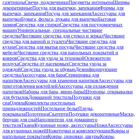
газетницы
Свечи, подсвечники
Предметы интерьера
Ширмы
декоративные
Посуда для выпечки, запекания
Формы для
выпечки, запекания
Посуда для запекания
Аксессуары для
выпечки
Бумага, фольга, рукава для выпечки
Бытовая
химия
Средства для стирки
Средства для посудомоечных
машин
Универсальные, специальные чистящие
средства
Чистящие средства для стекол и зеркал
Чистящие
средства для ванной и туалета
Чистящие средства для
кухни
Средства для мытья посуды
Чистящие средства для
мебели
Чистящие средства для напольных покрытий и
ковров
Средства для ухода за техникой
Освежители
воздуха
Средства от насекомых
Средства ухода за
одеждой
Средства ухода за обувью
Дезинфицирующие
средства
Аксессуары для бара
Сервировка для
напитков
Аксессуары для хранения напитков
Аксессуары для
приготовления коктейлей
Аксессуары для охлаждения
напитков
Наборы для бара, мини-бары
Штопоры, открывалки
для бутылок
Домашний текстиль
Подушки для
сна
Одеяла
Комплекты постельных
принадлежностей
Постельное белье
Пледы,
покрывала
Полотенца
Скатерти
Подушки декоративные
Маски,
беруши для сна
Наполнители для домашнего
текстиля
Ткани
Кухонные ножи, аксессуары
Ножи
Аксессуары
для кухонных ножей
Ножеточки и комплектующие
Ковры и
напольные покрытия
Ковры, циновки, шкуры
Ковры,