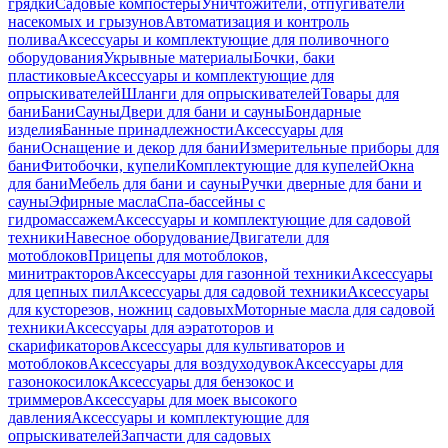
грядки
Садовые компостеры
Уничтожители, отпугиватели
насекомых и грызунов
Автоматизация и контроль
полива
Аксессуары и комплектующие для поливочного
оборудования
Укрывные материалы
Бочки, баки
пластиковые
Аксессуары и комплектующие для
опрыскивателей
Шланги для опрыскивателей
Товары для
бани
Бани
Сауны
Двери для бани и сауны
Бондарные
изделия
Банные принадлежности
Аксессуары для
бани
Оснащение и декор для бани
Измерительные приборы для
бани
Фитобочки, купели
Комплектующие для купелей
Окна
для бани
Мебель для бани и сауны
Ручки дверные для бани и
сауны
Эфирные масла
Спа-бассейны с
гидромассажем
Аксессуары и комплектующие для садовой
техники
Навесное оборудование
Двигатели для
мотоблоков
Прицепы для мотоблоков,
минитракторов
Аксессуары для газонной техники
Аксессуары
для цепных пил
Аксессуары для садовой техники
Аксессуары
для кусторезов, ножниц садовых
Моторные масла для садовой
техники
Аксессуары для аэратоторов и
скарификаторов
Аксессуары для культиваторов и
мотоблоков
Аксессуары для воздуходувок
Аксессуары для
газонокосилок
Аксессуары для бензокос и
триммеров
Аксессуары для моек высокого
давления
Аксессуары и комплектующие для
опрыскивателей
Запчасти для садовых