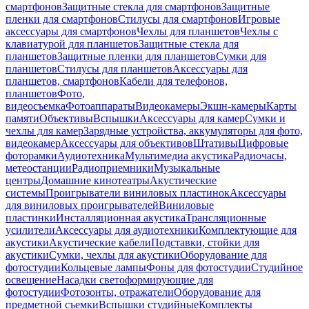
смартфонов
Защитные стекла для смартфонов
Защитные
пленки для смартфонов
Стилусы для смартфонов
Игровые
аксессуары для смартфонов
Чехлы для планшетов
Чехлы с
клавиатурой для планшетов
Защитные стекла для
планшетов
Защитные пленки для планшетов
Сумки для
планшетов
Стилусы для планшетов
Аксессуары для
планшетов, смартфонов
Кабели для телефонов,
планшетов
Фото,
видеосъемка
Фотоаппараты
Видеокамеры
Экшн-камеры
Карты
памяти
Объективы
Вспышки
Аксессуары для камер
Сумки и
чехлы для камер
Зарядные устройства, аккумуляторы для фото,
видеокамер
Аксессуары для объективов
Штативы
Цифровые
фоторамки
Аудиотехника
Мультимедиа акустика
Радиочасы,
метеостанции
Радиоприемники
Музыкальные
центры
Домашние кинотеатры
Акустические
системы
Проигрыватели виниловых пластинок
Аксессуары
для виниловых проигрывателей
Виниловые
пластинки
Инсталляционная акустика
Трансляционные
усилители
Аксессуары для аудиотехники
Комплектующие для
акустики
Акустические кабели
Подставки, стойки для
акустики
Сумки, чехлы для акустики
Оборудование для
фотостудии
Кольцевые лампы
Фоны для фотостудии
Студийное
освещение
Насадки светоформирующие для
фотостудии
Фотозонты, отражатели
Оборудование для
предметной съемки
Вспышки студийные
Комплекты