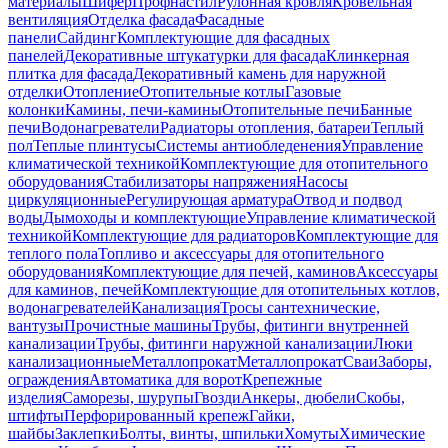
материалы
Шифер
Профнастил
Рулонная кровля
Кровельная
вентиляция
Отделка фасада
Фасадные
панели
Сайдинг
Комплектующие для фасадных
панелей
Декоративные штукатурки для фасада
Клинкерная
плитка для фасада
Декоративный камень для наружной
отделки
Отопление
Отопительные котлы
Газовые
колонки
Камины, печи-камины
Отопительные печи
Банные
печи
Водонагреватели
Радиаторы отопления, батареи
Теплый
пол
Теплые плинтусы
Системы антиобледенения
Управление
климатической техникой
Комплектующие для отопительного
оборудования
Стабилизаторы напряжения
Насосы
циркуляционные
Регулирующая арматура
Отвод и подвод
воды
Дымоходы и комплектующие
Управление климатической
техникой
Комплектующие для радиаторов
Комплектующие для
теплого пола
Топливо и аксессуары для отопительного
оборудования
Комплектующие для печей, каминов
Аксессуары
для каминов, печей
Комплектующие для отопительных котлов,
водонагревателей
Канализация
Тросы сантехнические,
вантузы
Прочистные машины
Трубы, фитинги внутренней
канализации
Трубы, фитинги наружной канализации
Люки
канализационные
Металлопрокат
Металлопрокат
Сваи
Заборы,
ограждения
Автоматика для ворот
Крепежные
изделия
Саморезы, шурупы
Гвозди
Анкеры, дюбели
Скобы,
штифты
Перфорированный крепеж
Гайки,
шайбы
Заклепки
Болты, винты, шпильки
Хомуты
Химические