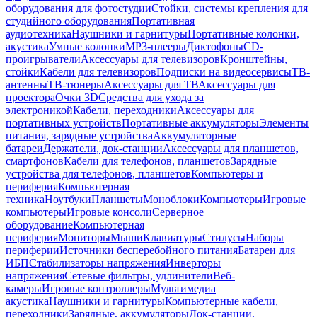
оборудования для фотостудии
Стойки, системы крепления для
студийного оборудования
Портативная
аудиотехника
Наушники и гарнитуры
Портативные колонки,
акустика
Умные колонки
MP3-плееры
Диктофоны
CD-
проигрыватели
Аксессуары для телевизоров
Кронштейны,
стойки
Кабели для телевизоров
Подписки на видеосервисы
ТВ-
антенны
ТВ-тюнеры
Аксессуары для ТВ
Аксессуары для
проектора
Очки 3D
Средства для ухода за
электроникой
Кабели, переходники
Аксессуары для
портативных устройств
Портативные аккумуляторы
Элементы
питания, зарядные устройства
Аккумуляторные
батареи
Держатели, док-станции
Аксессуары для планшетов,
смартфонов
Кабели для телефонов, планшетов
Зарядные
устройства для телефонов, планшетов
Компьютеры и
периферия
Компьютерная
техника
Ноутбуки
Планшеты
Моноблоки
Компьютеры
Игровые
компьютеры
Игровые консоли
Серверное
оборудование
Компьютерная
периферия
Мониторы
Мыши
Клавиатуры
Стилусы
Наборы
периферии
Источники бесперебойного питания
Батареи для
ИБП
Стабилизаторы напряжения
Инверторы
напряжения
Сетевые фильтры, удлинители
Веб-
камеры
Игровые контроллеры
Мультимедиа
акустика
Наушники и гарнитуры
Компьютерные кабели,
переходники
Зарядные, аккумуляторы
Док-станции,