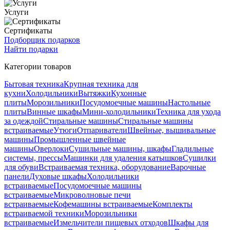
Услуги
Сертификаты
Подборщик подарков
Найти подарки
Категории товаров
Бытовая техника
Крупная техника для
кухни
Холодильники
Вытяжки
Кухонные
плиты
Морозильники
Посудомоечные машины
Настольные
плиты
Винные шкафы
Мини-холодильники
Техника для ухода
за одеждой
Стиральные машины
Стиральные машины
встраиваемые
Утюги
Отпариватели
Швейные, вышивальные
машины
Промышленные швейные
машины
Оверлоки
Сушильные машины, шкафы
Гладильные
системы, прессы
Машинки для удаления катышков
Сушилки
для обуви
Встраиваемая техника, оборудование
Варочные
панели
Духовые шкафы
Холодильники
встраиваемые
Посудомоечные машины
встраиваемые
Микроволновые печи
встраиваемые
Кофемашины встраиваемые
Комплекты
встраиваемой техники
Морозильники
встраиваемые
Измельчители пищевых отходов
Шкафы для