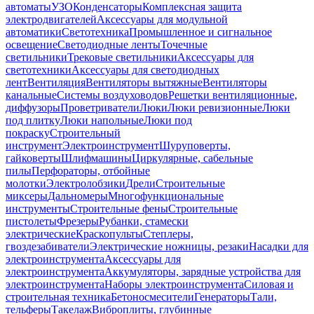
автоматы
УЗО
Конденсаторы
Комплексная защита
электродвигателей
Аксессуары для модульной
автоматики
Светотехника
Промышленное и сигнальное
освещение
Светодиодные ленты
Точечные
светильники
Трековые светильники
Аксессуары для
светотехники
Аксессуары для светодиодных
лент
Вентиляция
Вентиляторы вытяжные
Вентиляторы
канальные
Системы воздуховодов
Решетки вентиляционные,
диффузоры
Проветриватели
Люки
Люки ревизионные
Люки
под плитку
Люки напольные
Люки под
покраску
Строительный
инструмент
Электроинструмент
Шуруповерты,
гайковерты
Шлифмашины
Циркулярные, сабельные
пилы
Перфораторы, отбойные
молотки
Электролобзики
Дрели
Строительные
миксеры
Дальномеры
Многофункциональные
инструменты
Строительные фены
Строительные
пистолеты
Фрезеры
Рубанки, стамески
электрические
Краскопульты
Степлеры,
гвоздезабиватели
Электрические ножницы, резаки
Насадки для
электроинструмента
Аксессуары для
электроинструмента
Аккумуляторы, зарядные устройства для
электроинструмента
Наборы электроинструмента
Силовая и
строительная техника
Бетоносмесители
Генераторы
Тали,
тельферы
Такелаж
Виброплиты, глубинные