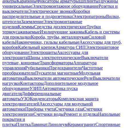
анкеры
Карабины
Фиксаторы арматуры
Шплинты
Пружины
универсальные
Электромонтажное оборудование
Розетки и
выключатели
Электрические звонки
Коробки
распределительные и подрозетники
Электропатроны
Вилки,
штепсели
Заземление
Электромонтажные
изделия
Клеммы
Средства диэлектрические
Трубки
термоусаживаемые
Изолирующие зажимы
Кабель и системы
для прокладки
Короба, трубы, металлорукав
Силовой
кабель
Наконечники, гильзы кабельные
Аксессуары для труб,
коробов
Кабельный крепеж
Арматура СИП
Электрощитовое
оборудование
Электрощиты
Аксессуары для
электрощита
Шины электротехнические
Выключатели
путевые, концевые
Трансформаторы
Аппаратура
управления
Рубильники
Предохранители
Частотные
преобразователи
Пускатели магнитные
Модульная
автоматика
Выключатели автоматические
Реле
Выключатели
нагрузки
Контакторы
Дополнительное модульное
оборудование
УЗИП
Автоматика пуска
двигателя
Дифференциальные
автоматы
УЗО
Конденсаторы
Комплексная защита
электродвигателей
Аксессуары для модульной
автоматики
Приборы учета
Счетчики газа
Счетчики
электроэнергии
Счетчики воды
Ремонт и отделка
Напольные
покрытия и
плитка
Плитка
Ламинат
Линолеум
Керамогранит
Спортивные