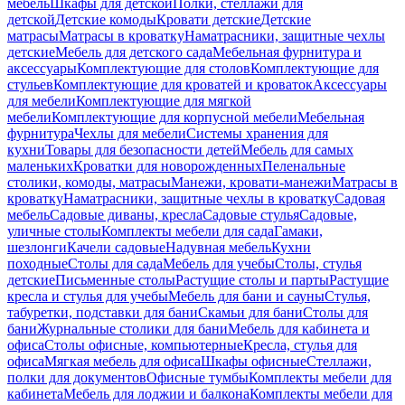
мебель
Шкафы для детской
Полки, стеллажи для
детской
Детские комоды
Кровати детские
Детские
матрасы
Матрасы в кроватку
Наматрасники, защитные чехлы
детские
Мебель для детского сада
Мебельная фурнитура и
аксессуары
Комплектующие для столов
Комплектующие для
стульев
Комплектующие для кроватей и кроваток
Аксессуары
для мебели
Комплектующие для мягкой
мебели
Комплектующие для корпусной мебели
Мебельная
фурнитура
Чехлы для мебели
Системы хранения для
кухни
Товары для безопасности детей
Мебель для самых
маленьких
Кроватки для новорожденных
Пеленальные
столики, комоды, матрасы
Манежи, кровати-манежи
Матрасы в
кроватку
Наматрасники, защитные чехлы в кроватку
Садовая
мебель
Садовые диваны, кресла
Садовые стулья
Садовые,
уличные столы
Комплекты мебели для сада
Гамаки,
шезлонги
Качели садовые
Надувная мебель
Кухни
походные
Столы для сада
Мебель для учебы
Столы, стулья
детские
Письменные столы
Растущие столы и парты
Растущие
кресла и стулья для учебы
Мебель для бани и сауны
Стулья,
табуретки, подставки для бани
Скамьи для бани
Столы для
бани
Журнальные столики для бани
Мебель для кабинета и
офиса
Столы офисные, компьютерные
Кресла, стулья для
офиса
Мягкая мебель для офиса
Шкафы офисные
Стеллажи,
полки для документов
Офисные тумбы
Комплекты мебели для
кабинета
Мебель для лоджии и балкона
Комплекты мебели для