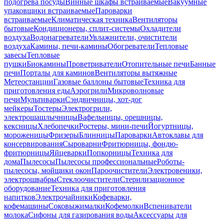
подогрева посуды
Винные шкафы встраиваемые
Вакуумные
упаковщики встраиваемые
Пароварки
встраиваемые
Климатическая техника
Вентиляторы
бытовые
Кондиционеры, сплит-системы
Охладители
воздуха
Водонагреватели
Увлажнители, очистители
воздуха
Камины, печи-камины
Обогреватели
Тепловые
завесы
Тепловые
пушки
Биокамины
Проветриватели
Отопительные печи
Банные
печи
Порталы для каминов
Вентиляторы вытяжные
Метеостанции
Газовые баллоны бытовые
Техника для
приготовления еды
Аэрогрили
Микроволновые
печи
Мультиварки
Сэндвичницы, хот-дог
мейкеры
Тостеры
Электрогрили,
электрошашлычницы
Вафельницы, орешницы,
кексницы
Хлебопечки
Ростеры, мини-печи
Йогуртницы,
мороженицы
Фризеры
Блинницы
Пароварки
Автоклавы для
консервирования
Сыроварни
Фритюрницы, фондю-
фритюрницы
Яйцеварки
Попкорницы
Техника для
дома
Пылесосы
Пылесосы профессиональные
Роботы-
пылесосы, мойщики окон
Пароочистители
Электровеники,
электрошвабры
Стеклоочистители
Стерилизационное
оборудование
Техника для приготовления
напитков
Электрочайники
Кофеварки,
кофемашины
Соковыжималки
Кофемолки
Вспениватели
молока
Сифоны для газирования воды
Аксессуары для