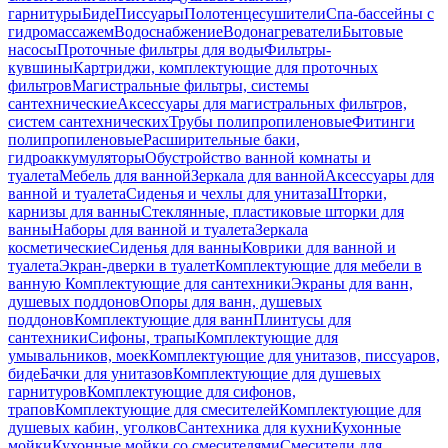
гарнитуры
Биде
Писсуары
Полотенцесушители
Спа-бассейны с
гидромассажем
Водоснабжение
Водонагреватели
Бытовые
насосы
Проточные фильтры для воды
Фильтры-
кувшины
Картриджи, комплектующие для проточных
фильтров
Магистральные фильтры, системы
сантехнические
Аксессуары для магистральных фильтров,
систем сантехнических
Трубы полипропиленовые
Фитинги
полипропиленовые
Расширительные баки,
гидроаккумуляторы
Обустройство ванной комнаты и
туалета
Мебель для ванной
Зеркала для ванной
Аксессуары для
ванной и туалета
Сиденья и чехлы для унитаза
Шторки,
карнизы для ванны
Стеклянные, пластиковые шторки для
ванны
Наборы для ванной и туалета
Зеркала
косметические
Сиденья для ванны
Коврики для ванной и
туалета
Экран-дверки в туалет
Комплектующие для мебели в
ванную
Комплектующие для сантехники
Экраны для ванн,
душевых поддонов
Опоры для ванн, душевых
поддонов
Комплектующие для ванн
Плинтусы для
сантехники
Сифоны, трапы
Комплектующие для
умывальников, моек
Комплектующие для унитазов, писсуаров,
биде
Бачки для унитазов
Комплектующие для душевых
гарнитуров
Комплектующие для сифонов,
трапов
Комплектующие для смесителей
Комплектующие для
душевых кабин, уголков
Сантехника для кухни
Кухонные
мойки
Кухонные мойки со смесителями
Смесители для