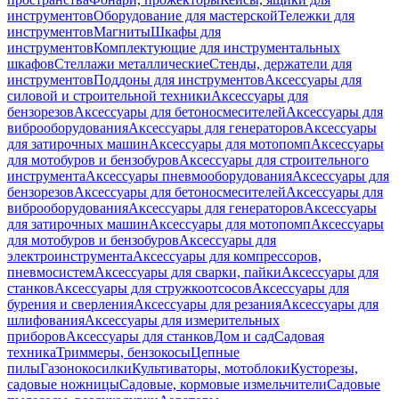
инструментов
Оборудование для мастерской
Тележки для
инструментов
Магниты
Шкафы для
инструментов
Комплектующие для инструментальных
шкафов
Стеллажи металлические
Стенды, держатели для
инструментов
Поддоны для инструментов
Аксессуары для
силовой и строительной техники
Аксессуары для
бензорезов
Аксессуары для бетоносмесителей
Аксессуары для
виброоборудования
Аксессуары для генераторов
Аксессуары
для затирочных машин
Аксессуары для мотопомп
Аксессуары
для мотобуров и бензобуров
Аксессуары для строительного
инструмента
Аксессуары пневмооборудования
Аксессуары для
бензорезов
Аксессуары для бетоносмесителей
Аксессуары для
виброоборудования
Аксессуары для генераторов
Аксессуары
для затирочных машин
Аксессуары для мотопомп
Аксессуары
для мотобуров и бензобуров
Аксессуары для
электроинструмента
Аксессуары для компрессоров,
пневмосистем
Аксессуары для сварки, пайки
Аксессуары для
станков
Аксессуары для стружкоотсосов
Аксессуары для
бурения и сверления
Аксессуары для резания
Аксессуары для
шлифования
Аксессуары для измерительных
приборов
Аксессуары для станков
Дом и сад
Садовая
техника
Триммеры, бензокосы
Цепные
пилы
Газонокосилки
Культиваторы, мотоблоки
Кусторезы,
садовые ножницы
Садовые, кормовые измельчители
Садовые