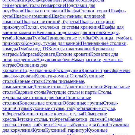
геймерские
Столы геймерские
Подставки для
ноутбуков
Шкафы и стеллажи
Шкафы
Стенки, горки
Шкафы-
купе
Шкафы-гармошки
Шкафы-пеналы для жилой
комнаты
Шкафы с витриной, буфеты
Шкафы, секции в
прихожую
Полки, стеллажи, системы хранения
Шкафы для
ванной комнаты
Вешалки, подставки для зонтов
Комоды,
тумбы
Комоды
Тумбы
Прикроватные тумбы
Обувницы, тумбы в
прихожую
Комоды, тумбы для ванной
Пеленальные столики,
комоды
Тумбы под ТВ
Комоды пластиковые
Кровати и
матрасы
Матрасы
Кровати
Детские кровати
Кроватки для
новорожденных
Надувная мебель
Наматрасники, чехлы на
матрас
Основания для
кроватей
Подматрасники
Раскладушки
Кровати-трансформеры,
шкафы-кровати
Кровати-домики
Столы
Кухонные
столы
Барные столы
Столы письменные,
компьютерные
Детские столы
Туалетные столики
Журнальные
столы
Садовые столы
Растущие столы и парты
Столы,
журнальные столики для бани
Приставные
столики
Консольные столики
Обеденные группы
Столы-
книги
Стулья
Кухонные стулья, табуреты
Барные стулья,
табуреты
Компьютерные кресла, стулья
Геймерские
кресла
Детские стулья, табуреты
Банкетки, скамьи
Садовые
кресла, стулья, табуреты
Стулья, табуреты для бани
Стульчики
для кормления
Кухня
Кухонный гарнитур
Кухонные