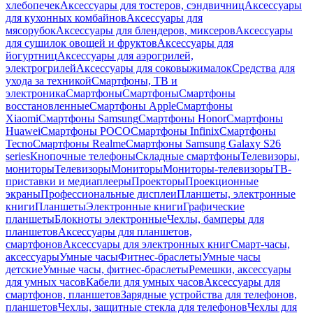
хлебопечек
Аксессуары для тостеров, сэндвичниц
Аксессуары
для кухонных комбайнов
Аксессуары для
мясорубок
Аксессуары для блендеров, миксеров
Аксессуары
для сушилок овощей и фруктов
Аксессуары для
йогуртниц
Аксессуары для аэрогрилей,
электрогрилей
Аксессуары для соковыжималок
Средства для
ухода за техникой
Смартфоны, ТВ и
электроника
Смартфоны
Смартфоны
Смартфоны
восстановленные
Смартфоны Apple
Смартфоны
Xiaomi
Смартфоны Samsung
Смартфоны Honor
Смартфоны
Huawei
Смартфоны POCO
Смартфоны Infinix
Смартфоны
Tecno
Смартфоны Realme
Смартфоны Samsung Galaxy S26
series
Кнопочные телефоны
Складные смартфоны
Телевизоры,
мониторы
Телевизоры
Мониторы
Мониторы-телевизоры
ТВ-
приставки и медиаплееры
Проекторы
Проекционные
экраны
Профессиональные дисплеи
Планшеты, электронные
книги
Планшеты
Электронные книги
Графические
планшеты
Блокноты электронные
Чехлы, бамперы для
планшетов
Аксессуары для планшетов,
смартфонов
Аксессуары для электронных книг
Смарт-часы,
аксессуары
Умные часы
Фитнес-браслеты
Умные часы
детские
Умные часы, фитнес-браслеты
Ремешки, аксессуары
для умных часов
Кабели для умных часов
Аксессуары для
смартфонов, планшетов
Зарядные устройства для телефонов,
планшетов
Чехлы, защитные стекла для телефонов
Чехлы для