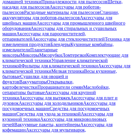
домашней техники
Принадлежности для пылесосов
Щетки,
насадки для пылесосов
Аксессуары для роботов-
пылесосов
Расходные материалы для пылесосов
Станции,
аккумуляторы для роботов-пылесосов
Аксессуары для
швейных машин
Аксессуары для промышленного швейного
оборудования
Аксессуары для стиральных и сушильных
машин
Аксессуары для пароочистителей,
отпаривателей
Аксессуары для стеклоочистителей
Техника для
измельчения продуктов
Блендеры
Кухонные комбайны,
измельчители
Планетарные
миксеры
Миксеры
Мясорубки
Ломтерезки
Комплектующие для
климатической техники
Управление климатической
техникой
Фильтры для климатической техники
Аксессуары для
климатической техники
Мелкая техника
Весы кухонные,
бытовые
Сушилки для овощей и
фруктов
Вакууматоры
Открывалки,
картофелечистки
Проращиватели семян
Маслобойки,
сепараторы бытовые
Аксессуары для крупной
техники
Аксессуары для вытяжек
Аксессуары для плит и
духовок
Аксессуары для холодильников
Аксессуары для
посудомоечных машин
Средства для посудомоечных
машин
Средства для ухода за техникой
Аксессуары для
кухонной техники
Аксессуары для микроволновых
печей
Вакуумные пакеты, контейнеры
Аксессуары для
кофемашин
Аксессуары для мультиварок,