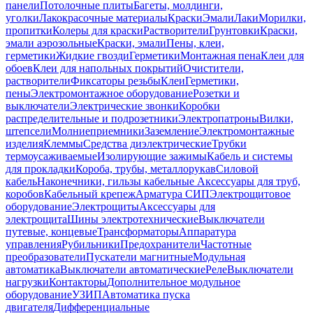
панели
Потолочные плиты
Багеты, молдинги,
уголки
Лакокрасочные материалы
Краски
Эмали
Лаки
Морилки,
пропитки
Колеры для краски
Растворители
Грунтовки
Краски,
эмали аэрозольные
Краски, эмали
Пены, клеи,
герметики
Жидкие гвозди
Герметики
Монтажная пена
Клеи для
обоев
Клеи для напольных покрытий
Очистители,
растворители
Фиксаторы резьбы
Клеи
Герметики,
пены
Электромонтажное оборудование
Розетки и
выключатели
Электрические звонки
Коробки
распределительные и подрозетники
Электропатроны
Вилки,
штепсели
Молниеприемники
Заземление
Электромонтажные
изделия
Клеммы
Средства диэлектрические
Трубки
термоусаживаемые
Изолирующие зажимы
Кабель и системы
для прокладки
Короба, трубы, металлорукав
Силовой
кабель
Наконечники, гильзы кабельные
Аксессуары для труб,
коробов
Кабельный крепеж
Арматура СИП
Электрощитовое
оборудование
Электрощиты
Аксессуары для
электрощита
Шины электротехнические
Выключатели
путевые, концевые
Трансформаторы
Аппаратура
управления
Рубильники
Предохранители
Частотные
преобразователи
Пускатели магнитные
Модульная
автоматика
Выключатели автоматические
Реле
Выключатели
нагрузки
Контакторы
Дополнительное модульное
оборудование
УЗИП
Автоматика пуска
двигателя
Дифференциальные