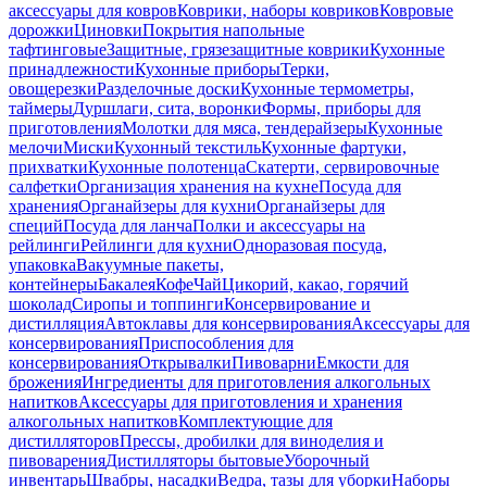
аксессуары для ковров
Коврики, наборы ковриков
Ковровые
дорожки
Циновки
Покрытия напольные
тафтинговые
Защитные, грязезащитные коврики
Кухонные
принадлежности
Кухонные приборы
Терки,
овощерезки
Разделочные доски
Кухонные термометры,
таймеры
Дуршлаги, сита, воронки
Формы, приборы для
приготовления
Молотки для мяса, тендерайзеры
Кухонные
мелочи
Миски
Кухонный текстиль
Кухонные фартуки,
прихватки
Кухонные полотенца
Скатерти, сервировочные
салфетки
Организация хранения на кухне
Посуда для
хранения
Органайзеры для кухни
Органайзеры для
специй
Посуда для ланча
Полки и аксессуары на
рейлинги
Рейлинги для кухни
Одноразовая посуда,
упаковка
Вакуумные пакеты,
контейнеры
Бакалея
Кофе
Чай
Цикорий, какао, горячий
шоколад
Сиропы и топпинги
Консервирование и
дистилляция
Автоклавы для консервирования
Аксессуары для
консервирования
Приспособления для
консервирования
Открывалки
Пивоварни
Емкости для
брожения
Ингредиенты для приготовления алкогольных
напитков
Аксессуары для приготовления и хранения
алкогольных напитков
Комплектующие для
дистилляторов
Прессы, дробилки для виноделия и
пивоварения
Дистилляторы бытовые
Уборочный
инвентарь
Швабры, насадки
Ведра, тазы для уборки
Наборы