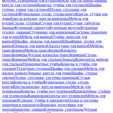
модули
Столешницы для кухни
Мебель для гостиной
Диваны,
кресла для гостиной
Комоды, тумбы для гостиной
Шкафы,
стенки, горки для гостиной
Полки, стеллажи для
гостиной
Журнальные столы, столы-книги
Кресла, стулья для
дома
Кресла-качалки, кресла-маятники
Мебель для
кухни
Столы, столики
Стулья для кухни
Стулья, табуреты
барные
Кухонный гарнитур
Кухонные модули
Кухонные
уголки, диваны
Стульчики для кормления
Системы хранения
для кухни
Мебель для ванной
Тумбы, консоли для
ванной
Шкафы, пеналы для ванной
Шкафчики, полки для
ванной
Зеркала для ванной
Аксессуары для ванной
Мебель-
трансформер
Мебель-трансформер
Кровати-
трансформеры
Детские кроватки-трансформеры
Столы-
трансформеры
Мебель для спальни
Зеркала
Комплекты мебели
для спальни
Прикроватные тумбы
Комоды и тумбы для
спальни
Туалетные столики
Шкафы для спальни
Мебель для
жилых комнат
Диваны, кресла для дома
Шкафы, стенки,
секции
Полки, стеллажи, системы хранения
Стулья,
кресла
Комоды и тумбы
Журнальные столы, столы-
книги
Кресла-качалки, кресла-маятники
Мебель для
телевизора
Комоды, тумбы под телевизор
Кронштейны, стойки
для телевизора
Каминокомплекты под телевизор
Мебель для
прихожей
Секции, тумбы в прихожую
Полки и системы
хранения в прихожую
Вешалки, подставки для
зонтов
Банкетки, скамьи
Ключницы, газетницы
Детская