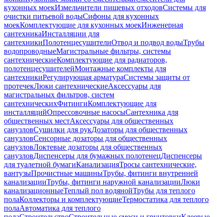
кухонных моек
Измельчители пищевых отходов
Системы для
очистки питьевой воды
Сифоны для кухонных
моек
Комплектующие для кухонных моек
Инженерная
сантехника
Инсталляции для
сантехники
Полотенцесушители
Отвод и подвод воды
Трубы
водопроводные
Магистральные фильтры, системы
сантехнические
Комплектующие для радиаторов,
полотенцесушителей
Монтажные комплекты для
сантехники
Регулирующая арматура
Системы защиты от
протечек
Люки сантехнические
Аксессуары для
магистральных фильтров, систем
сантехнических
Фитинги
Комплектующие для
инсталляций
Опрессовочные насосы
Сантехника для
общественных мест
Аксессуары для общественных
санузлов
Сушилки для рук
Дозаторы для общественных
санузлов
Сенсорные дозаторы для общественных
санузлов
Локтевые дозаторы для общественных
санузлов
Диспенсеры для бумажных полотенец
Диспенсеры
для туалетной бумаги
Канализация
Тросы сантехнические,
вантузы
Прочистные машины
Трубы, фитинги внутренней
канализации
Трубы, фитинги наружной канализации
Люки
канализационные
Теплый пол водяной
Трубы для теплого
пола
Коллекторы и комплектующие
Термостатика для теплого
пола
Автоматика для теплого
пола
Строительство
Строительные смеси и грунтовки
Клеевые