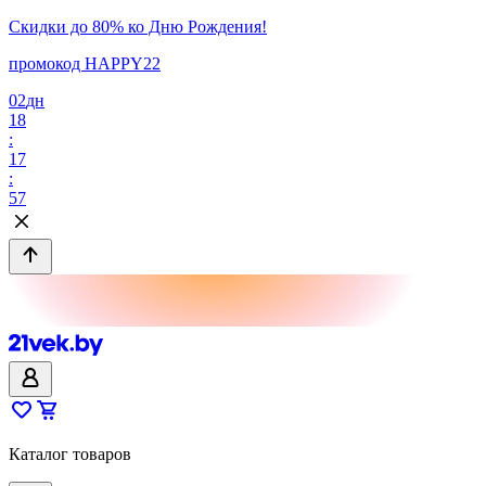
Скидки до 80% ко Дню Рождения!
промокод HAPPY22
02
дн
18
:
17
:
57
Каталог товаров