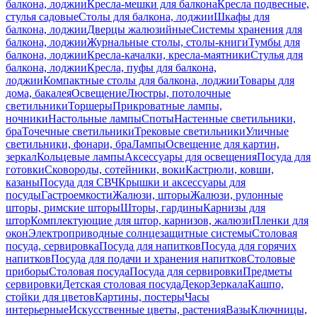
балкона, лоджии
Кресла-мешки для балкона
Кресла подвесные,
стулья садовые
Столы для балкона, лоджии
Шкафы для
балкона, лоджии
Дверцы жалюзийные
Системы хранения для
балкона, лоджии
Журнальные столы, столы-книги
Тумбы для
балкона, лоджии
Кресла-качалки, кресла-маятники
Стулья для
балкона, лоджии
Кресла, пуфы для балкона,
лоджии
Компактные столы для балкона, лоджии
Товары для
дома, бакалея
Освещение
Люстры, потолочные
светильники
Торшеры
Прикроватные лампы,
ночники
Настольные лампы
Споты
Настенные светильники,
бра
Точечные светильники
Трековые светильники
Уличные
светильники, фонари, бра
Лампы
Освещение для картин,
зеркал
Кольцевые лампы
Аксессуары для освещения
Посуда для
готовки
Сковороды, сотейники, воки
Кастрюли, ковши,
казаны
Посуда для СВЧ
Крышки и аксессуары для
посуды
Гастроемкости
Жалюзи, шторы
Жалюзи, рулонные
шторы, римские шторы
Шторы, гардины
Карнизы для
штор
Комплектующие для штор, карнизов, жалюзи
Пленки для
окон
Электроприводные солнцезащитные системы
Столовая
посуда, сервировка
Посуда для напитков
Посуда для горячих
напитков
Посуда для подачи и хранения напитков
Столовые
приборы
Столовая посуда
Посуда для сервировки
Предметы
сервировки
Детская столовая посуда
Декор
Зеркала
Кашпо,
стойки для цветов
Картины, постеры
Часы
интерьерные
Искусственные цветы, растения
Вазы
Ключницы,