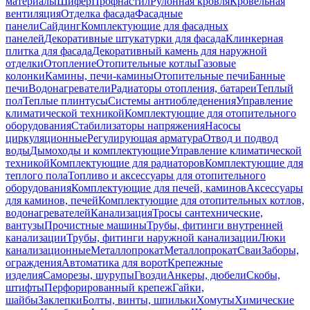
материалы
Шифер
Профнастил
Рулонная кровля
Кровельная
вентиляция
Отделка фасада
Фасадные
панели
Сайдинг
Комплектующие для фасадных
панелей
Декоративные штукатурки для фасада
Клинкерная
плитка для фасада
Декоративный камень для наружной
отделки
Отопление
Отопительные котлы
Газовые
колонки
Камины, печи-камины
Отопительные печи
Банные
печи
Водонагреватели
Радиаторы отопления, батареи
Теплый
пол
Теплые плинтусы
Системы антиобледенения
Управление
климатической техникой
Комплектующие для отопительного
оборудования
Стабилизаторы напряжения
Насосы
циркуляционные
Регулирующая арматура
Отвод и подвод
воды
Дымоходы и комплектующие
Управление климатической
техникой
Комплектующие для радиаторов
Комплектующие для
теплого пола
Топливо и аксессуары для отопительного
оборудования
Комплектующие для печей, каминов
Аксессуары
для каминов, печей
Комплектующие для отопительных котлов,
водонагревателей
Канализация
Тросы сантехнические,
вантузы
Прочистные машины
Трубы, фитинги внутренней
канализации
Трубы, фитинги наружной канализации
Люки
канализационные
Металлопрокат
Металлопрокат
Сваи
Заборы,
ограждения
Автоматика для ворот
Крепежные
изделия
Саморезы, шурупы
Гвозди
Анкеры, дюбели
Скобы,
штифты
Перфорированный крепеж
Гайки,
шайбы
Заклепки
Болты, винты, шпильки
Хомуты
Химические