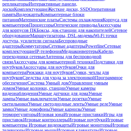
репликаторы
Интерактивные панели,
доски
Комплектующие
Жесткие диски, SSD
Оперативная
память
Видеокарты
Компьютерные блоки
питания
Материнские платы
Системы охлаждения
Корпуса для
компьютеров
Процессоры
Оптические приводы
Аксессуары
для корпусов ПК
Боксы, док-станции для накопителей
Сетевое
оборудование
Маршрутизаторы, DSL-модемы
Wi-Fi точки
доступа, усилители сигнала
Беспроводные
адаптеры
Коммутаторы
Сетевые адаптеры
Powerline
Сетевые
комплектующие
IP-телефония
Медиаконвертеры
Кабели,
переходники сетевые
Антенны для беспроводной
связи
Аксессуары для компьютерной техники
Подставки для
ноутбуков
Аксессуары для ноутбуков
Очки для
компьютера
Рюкзаки для ноутбуков
Сумки, чехлы для
ноутбуков
Средства для ухода за электроникой
Программное
обеспечение
Система Умный дом
Управление умным
домом
Умные колонки, станции
Умные камеры
видеонаблюдения
Умные датчики для дома
Умные
лампы
Умные выключатели
Умные розетки
Умные
светильники
Умные светодиодные ленты
Умные реле
Умные
замки
Умные домофоны
Умные карнизы
Умные
терморегуляторы
Игровая зона
Игровые приставки
Игры для
приставок
Игровые контроллеры
Игровые ноутбуки
Игровые
компьютеры
Игровые видеокарты
Игровые мониторы
Игровые
телевизоры
Игровые мыши
Игровые клавиатуры
Игровые