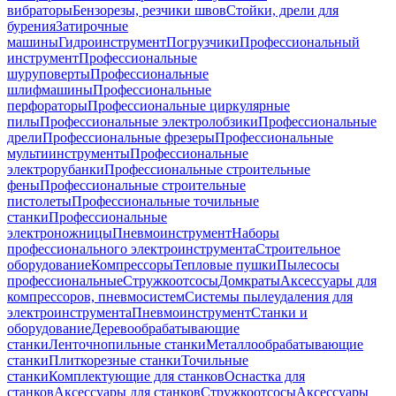
вибраторы
Бензорезы, резчики швов
Стойки, дрели для
бурения
Затирочные
машины
Гидроинструмент
Погрузчики
Профессиональный
инструмент
Профессиональные
шуруповерты
Профессиональные
шлифмашины
Профессиональные
перфораторы
Профессиональные циркулярные
пилы
Профессиональные электролобзики
Профессиональные
дрели
Профессиональные фрезеры
Профессиональные
мультиинструменты
Профессиональные
электрорубанки
Профессиональные строительные
фены
Профессиональные строительные
пистолеты
Профессиональные точильные
станки
Профессиональные
электроножницы
Пневмоинструмент
Наборы
профессионального электроинструмента
Строительное
оборудование
Компрессоры
Тепловые пушки
Пылесосы
профессиональные
Стружкоотсосы
Домкраты
Аксессуары для
компрессоров, пневмосистем
Системы пылеудаления для
электроинструмента
Пневмоинструмент
Станки и
оборудование
Деревообрабатывающие
станки
Ленточнопильные станки
Металлообрабатывающие
станки
Плиткорезные станки
Точильные
станки
Комплектующие для станков
Оснастка для
станков
Аксессуары для станков
Стружкоотсосы
Аксессуары