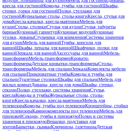
модули
Столешницы для кухни
Мебель для гостиной
Диваны,
кресла для гостиной
Комоды, тумбы для гостиной
Шкафы,
стенки, горки для гостиной
Полки, стеллажи для
гостиной
Журнальные столы, столы-книги
Кресла, стулья для
дома
Кресла-качалки, кресла-маятники
Мебель для
кухни
Столы, столики
Стулья для кухни
Стулья, табуреты
барные
Кухонный гарнитур
Кухонные модули
Кухонные
уголки, диваны
Стульчики для кормления
Системы хранения
для кухни
Мебель для ванной
Тумбы, консоли для
ванной
Шкафы, пеналы для ванной
Шкафчики, полки для
ванной
Зеркала для ванной
Аксессуары для ванной
Мебель-
трансформер
Мебель-трансформер
Кровати-
трансформеры
Детские кроватки-трансформеры
Столы-
трансформеры
Мебель для спальни
Зеркала
Комплекты мебели
для спальни
Прикроватные тумбы
Комоды и тумбы для
спальни
Туалетные столики
Шкафы для спальни
Мебель для
жилых комнат
Диваны, кресла для дома
Шкафы, стенки,
секции
Полки, стеллажи, системы хранения
Стулья,
кресла
Комоды и тумбы
Журнальные столы, столы-
книги
Кресла-качалки, кресла-маятники
Мебель для
телевизора
Комоды, тумбы под телевизор
Кронштейны, стойки
для телевизора
Каминокомплекты под телевизор
Мебель для
прихожей
Секции, тумбы в прихожую
Полки и системы
хранения в прихожую
Вешалки, подставки для
зонтов
Банкетки, скамьи
Ключницы, газетницы
Детская