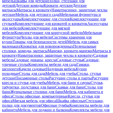
мебель
Шкафы для детской
Полки, стеллажи для
детской
Детские комоды
Кровати детские
Детские
матрасы
Матрасы в кроватку
Наматрасники, защитные чехлы
детские
Мебель для детского сада
Мебельная фурнитура и
аксессуары
Комплектующие для столов
Комплектующие для
стульев
Комплектующие для кроватей и кроваток
Аксессуары
для мебели
Комплектующие для мягкой
мебели
Комплектующие для корпусной мебели
Мебельная
фурнитура
Чехлы для мебели
Системы хранения для
кухни
Товары для безопасности детей
Мебель для самых
маленьких
Кроватки для новорожденных
Пеленальные
столики, комоды, матрасы
Манежи, кровати-манежи
Матрасы в
кроватку
Наматрасники, защитные чехлы в кроватку
Садовая
мебель
Садовые диваны, кресла
Садовые стулья
Садовые,
уличные столы
Комплекты мебели для сада
Гамаки,
шезлонги
Качели садовые
Надувная мебель
Кухни
походные
Столы для сада
Мебель для учебы
Столы, стулья
детские
Письменные столы
Растущие столы и парты
Растущие
кресла и стулья для учебы
Мебель для бани и сауны
Стулья,
табуретки, подставки для бани
Скамьи для бани
Столы для
бани
Журнальные столики для бани
Мебель для кабинета и
офиса
Столы офисные, компьютерные
Кресла, стулья для
офиса
Мягкая мебель для офиса
Шкафы офисные
Стеллажи,
полки для документов
Офисные тумбы
Комплекты мебели для
кабинета
Мебель для лоджии и балкона
Комплекты мебели для