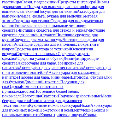
газетницы
Свечи, подсвечники
Предметы интерьера
Ширмы
декоративные
Посуда для выпечки, запекания
Формы для
выпечки, запекания
Посуда для запекания
Аксессуары для
выпечки
Бумага, фольга, рукава для выпечки
Бытовая
химия
Средства для стирки
Средства для посудомоечных
машин
Универсальные, специальные чистящие
средства
Чистящие средства для стекол и зеркал
Чистящие
средства для ванной и туалета
Чистящие средства для
кухни
Средства для мытья посуды
Чистящие средства для
мебели
Чистящие средства для напольных покрытий и
ковров
Средства для ухода за техникой
Освежители
воздуха
Средства от насекомых
Средства ухода за
одеждой
Средства ухода за обувью
Дезинфицирующие
средства
Аксессуары для бара
Сервировка для
напитков
Аксессуары для хранения напитков
Аксессуары для
приготовления коктейлей
Аксессуары для охлаждения
напитков
Наборы для бара, мини-бары
Штопоры, открывалки
для бутылок
Домашний текстиль
Подушки для
сна
Одеяла
Комплекты постельных
принадлежностей
Постельное белье
Пледы,
покрывала
Полотенца
Скатерти
Подушки декоративные
Маски,
беруши для сна
Наполнители для домашнего
текстиля
Ткани
Кухонные ножи, аксессуары
Ножи
Аксессуары
для кухонных ножей
Ножеточки и комплектующие
Ковры и
напольные покрытия
Ковры, циновки, шкуры
Ковры,