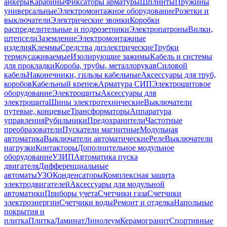
анкеры
Карабины
Фиксаторы арматуры
Шплинты
Пружины
универсальные
Электромонтажное оборудование
Розетки и
выключатели
Электрические звонки
Коробки
распределительные и подрозетники
Электропатроны
Вилки,
штепсели
Заземление
Электромонтажные
изделия
Клеммы
Средства диэлектрические
Трубки
термоусаживаемые
Изолирующие зажимы
Кабель и системы
для прокладки
Короба, трубы, металлорукав
Силовой
кабель
Наконечники, гильзы кабельные
Аксессуары для труб,
коробов
Кабельный крепеж
Арматура СИП
Электрощитовое
оборудование
Электрощиты
Аксессуары для
электрощита
Шины электротехнические
Выключатели
путевые, концевые
Трансформаторы
Аппаратура
управления
Рубильники
Предохранители
Частотные
преобразователи
Пускатели магнитные
Модульная
автоматика
Выключатели автоматические
Реле
Выключатели
нагрузки
Контакторы
Дополнительное модульное
оборудование
УЗИП
Автоматика пуска
двигателя
Дифференциальные
автоматы
УЗО
Конденсаторы
Комплексная защита
электродвигателей
Аксессуары для модульной
автоматики
Приборы учета
Счетчики газа
Счетчики
электроэнергии
Счетчики воды
Ремонт и отделка
Напольные
покрытия и
плитка
Плитка
Ламинат
Линолеум
Керамогранит
Спортивные