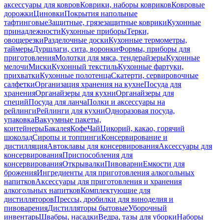
аксессуары для ковров
Коврики, наборы ковриков
Ковровые
дорожки
Циновки
Покрытия напольные
тафтинговые
Защитные, грязезащитные коврики
Кухонные
принадлежности
Кухонные приборы
Терки,
овощерезки
Разделочные доски
Кухонные термометры,
таймеры
Дуршлаги, сита, воронки
Формы, приборы для
приготовления
Молотки для мяса, тендерайзеры
Кухонные
мелочи
Миски
Кухонный текстиль
Кухонные фартуки,
прихватки
Кухонные полотенца
Скатерти, сервировочные
салфетки
Организация хранения на кухне
Посуда для
хранения
Органайзеры для кухни
Органайзеры для
специй
Посуда для ланча
Полки и аксессуары на
рейлинги
Рейлинги для кухни
Одноразовая посуда,
упаковка
Вакуумные пакеты,
контейнеры
Бакалея
Кофе
Чай
Цикорий, какао, горячий
шоколад
Сиропы и топпинги
Консервирование и
дистилляция
Автоклавы для консервирования
Аксессуары для
консервирования
Приспособления для
консервирования
Открывалки
Пивоварни
Емкости для
брожения
Ингредиенты для приготовления алкогольных
напитков
Аксессуары для приготовления и хранения
алкогольных напитков
Комплектующие для
дистилляторов
Прессы, дробилки для виноделия и
пивоварения
Дистилляторы бытовые
Уборочный
инвентарь
Швабры, насадки
Ведра, тазы для уборки
Наборы