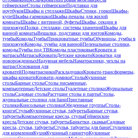
геймерские
Столы геймерские
Подставки для
ноутбуков
Шкафы и стеллажи
Шкафы
Стенки, горки
Шкафы-
купе
Шкафы-гармошки
Шкафы-пеналы для жилой
комнаты
Шкафы с витриной, буфеты
Шкафы, секции в
прихожую
Полки, стеллажи, системы хранения
Шкафы для
ванной комнаты
Вешалки, подставки для зонтов
Комоды,
тумбы
Комоды
Тумбы
Прикроватные тумбы
Обувницы, тумбы в
прихожую
Комоды, тумбы для ванной
Пеленальные столики,
комоды
Тумбы под ТВ
Комоды пластиковые
Кровати и
матрасы
Матрасы
Кровати
Детские кровати
Кроватки для
новорожденных
Надувная мебель
Наматрасники, чехлы на
матрас
Основания для
кроватей
Подматрасники
Раскладушки
Кровати-трансформеры,
шкафы-кровати
Кровати-домики
Столы
Кухонные
столы
Барные столы
Столы письменные,
компьютерные
Детские столы
Туалетные столики
Журнальные
столы
Садовые столы
Растущие столы и парты
Столы,
журнальные столики для бани
Приставные
столики
Консольные столики
Обеденные группы
Столы-
книги
Стулья
Кухонные стулья, табуреты
Барные стулья,
табуреты
Компьютерные кресла, стулья
Геймерские
кресла
Детские стулья, табуреты
Банкетки, скамьи
Садовые
кресла, стулья, табуреты
Стулья, табуреты для бани
Стульчики
для кормления
Кухня
Кухонный гарнитур
Кухонные