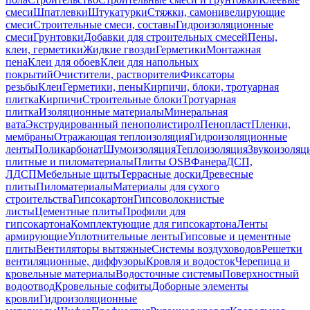
смеси
Шпатлевки
Штукатурки
Стяжки, самонивелирующие
смеси
Строительные смеси, составы
Гидроизоляционные
смеси
Грунтовки
Добавки для строительных смесей
Пены,
клеи, герметики
Жидкие гвозди
Герметики
Монтажная
пена
Клеи для обоев
Клеи для напольных
покрытий
Очистители, растворители
Фиксаторы
резьбы
Клеи
Герметики, пены
Кирпичи, блоки, тротуарная
плитка
Кирпичи
Строительные блоки
Тротуарная
плитка
Изоляционные материалы
Минеральная
вата
Экструдированный пенополистирол
Пенопласт
Пленки,
мембраны
Отражающая теплоизоляция
Гидроизоляционные
ленты
Поликарбонат
Шумоизоляция
Теплоизоляция
Звукоизоляц
плитные и пиломатериалы
Плиты OSB
Фанера
ДСП,
ЛДСП
Мебельные щиты
Террасные доски
Древесные
плиты
Пиломатериалы
Материалы для сухого
строительства
Гипсокартон
Гипсоволокнистые
листы
Цементные плиты
Профили для
гипсокартона
Комплектующие для гипсокартона
Ленты
армирующие
Уплотнительные ленты
Гипсовые и цементные
плиты
Вентиляторы вытяжные
Системы воздуховодов
Решетки
вентиляционные, диффузоры
Кровля и водосток
Черепица и
кровельные материалы
Водосточные системы
Поверхностный
водоотвод
Кровельные софиты
Доборные элементы
кровли
Гидроизоляционные