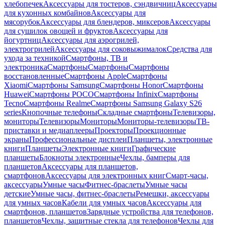
хлебопечек
Аксессуары для тостеров, сэндвичниц
Аксессуары
для кухонных комбайнов
Аксессуары для
мясорубок
Аксессуары для блендеров, миксеров
Аксессуары
для сушилок овощей и фруктов
Аксессуары для
йогуртниц
Аксессуары для аэрогрилей,
электрогрилей
Аксессуары для соковыжималок
Средства для
ухода за техникой
Смартфоны, ТВ и
электроника
Смартфоны
Смартфоны
Смартфоны
восстановленные
Смартфоны Apple
Смартфоны
Xiaomi
Смартфоны Samsung
Смартфоны Honor
Смартфоны
Huawei
Смартфоны POCO
Смартфоны Infinix
Смартфоны
Tecno
Смартфоны Realme
Смартфоны Samsung Galaxy S26
series
Кнопочные телефоны
Складные смартфоны
Телевизоры,
мониторы
Телевизоры
Мониторы
Мониторы-телевизоры
ТВ-
приставки и медиаплееры
Проекторы
Проекционные
экраны
Профессиональные дисплеи
Планшеты, электронные
книги
Планшеты
Электронные книги
Графические
планшеты
Блокноты электронные
Чехлы, бамперы для
планшетов
Аксессуары для планшетов,
смартфонов
Аксессуары для электронных книг
Смарт-часы,
аксессуары
Умные часы
Фитнес-браслеты
Умные часы
детские
Умные часы, фитнес-браслеты
Ремешки, аксессуары
для умных часов
Кабели для умных часов
Аксессуары для
смартфонов, планшетов
Зарядные устройства для телефонов,
планшетов
Чехлы, защитные стекла для телефонов
Чехлы для