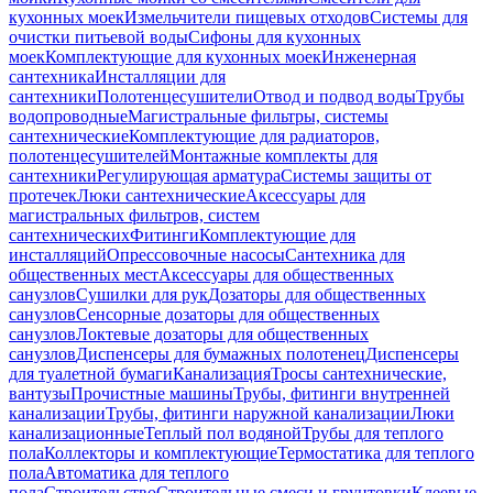
кухонных моек
Измельчители пищевых отходов
Системы для
очистки питьевой воды
Сифоны для кухонных
моек
Комплектующие для кухонных моек
Инженерная
сантехника
Инсталляции для
сантехники
Полотенцесушители
Отвод и подвод воды
Трубы
водопроводные
Магистральные фильтры, системы
сантехнические
Комплектующие для радиаторов,
полотенцесушителей
Монтажные комплекты для
сантехники
Регулирующая арматура
Системы защиты от
протечек
Люки сантехнические
Аксессуары для
магистральных фильтров, систем
сантехнических
Фитинги
Комплектующие для
инсталляций
Опрессовочные насосы
Сантехника для
общественных мест
Аксессуары для общественных
санузлов
Сушилки для рук
Дозаторы для общественных
санузлов
Сенсорные дозаторы для общественных
санузлов
Локтевые дозаторы для общественных
санузлов
Диспенсеры для бумажных полотенец
Диспенсеры
для туалетной бумаги
Канализация
Тросы сантехнические,
вантузы
Прочистные машины
Трубы, фитинги внутренней
канализации
Трубы, фитинги наружной канализации
Люки
канализационные
Теплый пол водяной
Трубы для теплого
пола
Коллекторы и комплектующие
Термостатика для теплого
пола
Автоматика для теплого
пола
Строительство
Строительные смеси и грунтовки
Клеевые