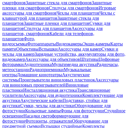
смартфонов
Защитные стекла для смартфонов
Защитные
пленки для смартфонов
Стилусы для смартфонов
Игровые
аксессуары для смартфонов
Чехлы для планшетов
Чехлы с
клавиатурой для планшетов
Защитные стекла для
планшетов
Защитные пленки для планшетов
Сумки для
планшетов
Стилусы для планшетов
Аксессуары для
планшетов, смартфонов
Кабели для телефонов,
планшетов
Фото,
видеосъемка
Фотоаппараты
Видеокамеры
Экшн-камеры
Карты
памяти
Объективы
Вспышки
Аксессуары для камер
Сумки и
чехлы для камер
Зарядные устройства, аккумуляторы для фото,
видеокамер
Аксессуары для объективов
Штативы
Цифровые
фоторамки
Аудиотехника
Мультимедиа акустика
Радиочасы,
метеостанции
Радиоприемники
Музыкальные
центры
Домашние кинотеатры
Акустические
системы
Проигрыватели виниловых пластинок
Аксессуары
для виниловых проигрывателей
Виниловые
пластинки
Инсталляционная акустика
Трансляционные
усилители
Аксессуары для аудиотехники
Комплектующие для
акустики
Акустические кабели
Подставки, стойки для
акустики
Сумки, чехлы для акустики
Оборудование для
фотостудии
Кольцевые лампы
Фоны для фотостудии
Студийное
освещение
Насадки светоформирующие для
фотостудии
Фотозонты, отражатели
Оборудование для
предметной съемки
Вспышки студийные
Комплекты