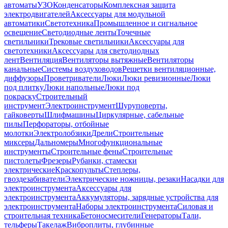
автоматы
УЗО
Конденсаторы
Комплексная защита
электродвигателей
Аксессуары для модульной
автоматики
Светотехника
Промышленное и сигнальное
освещение
Светодиодные ленты
Точечные
светильники
Трековые светильники
Аксессуары для
светотехники
Аксессуары для светодиодных
лент
Вентиляция
Вентиляторы вытяжные
Вентиляторы
канальные
Системы воздуховодов
Решетки вентиляционные,
диффузоры
Проветриватели
Люки
Люки ревизионные
Люки
под плитку
Люки напольные
Люки под
покраску
Строительный
инструмент
Электроинструмент
Шуруповерты,
гайковерты
Шлифмашины
Циркулярные, сабельные
пилы
Перфораторы, отбойные
молотки
Электролобзики
Дрели
Строительные
миксеры
Дальномеры
Многофункциональные
инструменты
Строительные фены
Строительные
пистолеты
Фрезеры
Рубанки, стамески
электрические
Краскопульты
Степлеры,
гвоздезабиватели
Электрические ножницы, резаки
Насадки для
электроинструмента
Аксессуары для
электроинструмента
Аккумуляторы, зарядные устройства для
электроинструмента
Наборы электроинструмента
Силовая и
строительная техника
Бетоносмесители
Генераторы
Тали,
тельферы
Такелаж
Виброплиты, глубинные