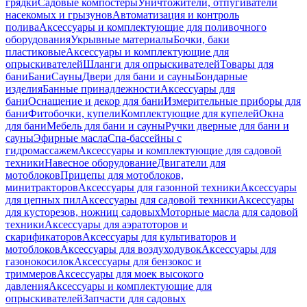
грядки
Садовые компостеры
Уничтожители, отпугиватели
насекомых и грызунов
Автоматизация и контроль
полива
Аксессуары и комплектующие для поливочного
оборудования
Укрывные материалы
Бочки, баки
пластиковые
Аксессуары и комплектующие для
опрыскивателей
Шланги для опрыскивателей
Товары для
бани
Бани
Сауны
Двери для бани и сауны
Бондарные
изделия
Банные принадлежности
Аксессуары для
бани
Оснащение и декор для бани
Измерительные приборы для
бани
Фитобочки, купели
Комплектующие для купелей
Окна
для бани
Мебель для бани и сауны
Ручки дверные для бани и
сауны
Эфирные масла
Спа-бассейны с
гидромассажем
Аксессуары и комплектующие для садовой
техники
Навесное оборудование
Двигатели для
мотоблоков
Прицепы для мотоблоков,
минитракторов
Аксессуары для газонной техники
Аксессуары
для цепных пил
Аксессуары для садовой техники
Аксессуары
для кусторезов, ножниц садовых
Моторные масла для садовой
техники
Аксессуары для аэратоторов и
скарификаторов
Аксессуары для культиваторов и
мотоблоков
Аксессуары для воздуходувок
Аксессуары для
газонокосилок
Аксессуары для бензокос и
триммеров
Аксессуары для моек высокого
давления
Аксессуары и комплектующие для
опрыскивателей
Запчасти для садовых