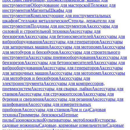
инструментов
Оборудование для мастерской
Тележки для
инструментов
Магниты
Шкафы для
инструментов
Комплектующие для инструментальных
шкафов
Стеллажи металлические
Стенды, держатели для
инструментов
Поддоны для инструментов
Аксессуары для
силовой и строительной техники
Аксессуары для
бензорезов
Аксессуары для бетоносмесителей
Аксессуары для
виброоборудования
Аксессуары для генераторов
Аксессуары
для затирочных машин
Аксессуары для мотопомп
Аксессуары
для мотобуров и бензобуров
Аксессуары для строительного
инструмента
Аксессуары пневмооборудования
Аксессуары для
бензорезов
Аксессуары для бетоносмесителей
Аксессуары для
виброоборудования
Аксессуары для генераторов
Аксессуары
для затирочных машин
Аксессуары для мотопомп
Аксессуары
для мотобуров и бензобуров
Аксессуары для
электроинструмента
Аксессуары для компрессоров,
пневмосистем
Аксессуары для сварки, пайки
Аксессуары для
станков
Аксессуары для стружкоотсосов
Аксессуары для
бурения и сверления
Аксессуары для резания
Аксессуары для
шлифования
Аксессуары для измерительных
приборов
Аксессуары для станков
Дом и сад
Садовая
техника
Триммеры, бензокосы
Цепные
пилы
Газонокосилки
Культиваторы, мотоблоки
Кусторезы,
садовые ножницы
Садовые, кормовые измельчители
Садовые