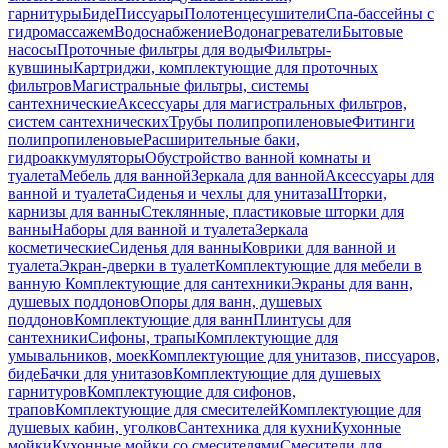
гарнитуры
Биде
Писсуары
Полотенцесушители
Спа-бассейны с
гидромассажем
Водоснабжение
Водонагреватели
Бытовые
насосы
Проточные фильтры для воды
Фильтры-
кувшины
Картриджи, комплектующие для проточных
фильтров
Магистральные фильтры, системы
сантехнические
Аксессуары для магистральных фильтров,
систем сантехнических
Трубы полипропиленовые
Фитинги
полипропиленовые
Расширительные баки,
гидроаккумуляторы
Обустройство ванной комнаты и
туалета
Мебель для ванной
Зеркала для ванной
Аксессуары для
ванной и туалета
Сиденья и чехлы для унитаза
Шторки,
карнизы для ванны
Стеклянные, пластиковые шторки для
ванны
Наборы для ванной и туалета
Зеркала
косметические
Сиденья для ванны
Коврики для ванной и
туалета
Экран-дверки в туалет
Комплектующие для мебели в
ванную
Комплектующие для сантехники
Экраны для ванн,
душевых поддонов
Опоры для ванн, душевых
поддонов
Комплектующие для ванн
Плинтусы для
сантехники
Сифоны, трапы
Комплектующие для
умывальников, моек
Комплектующие для унитазов, писсуаров,
биде
Бачки для унитазов
Комплектующие для душевых
гарнитуров
Комплектующие для сифонов,
трапов
Комплектующие для смесителей
Комплектующие для
душевых кабин, уголков
Сантехника для кухни
Кухонные
мойки
Кухонные мойки со смесителями
Смесители для