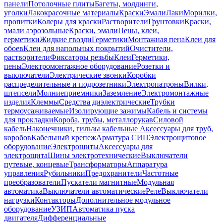
панели
Потолочные плиты
Багеты, молдинги,
уголки
Лакокрасочные материалы
Краски
Эмали
Лаки
Морилки,
пропитки
Колеры для краски
Растворители
Грунтовки
Краски,
эмали аэрозольные
Краски, эмали
Пены, клеи,
герметики
Жидкие гвозди
Герметики
Монтажная пена
Клеи для
обоев
Клеи для напольных покрытий
Очистители,
растворители
Фиксаторы резьбы
Клеи
Герметики,
пены
Электромонтажное оборудование
Розетки и
выключатели
Электрические звонки
Коробки
распределительные и подрозетники
Электропатроны
Вилки,
штепсели
Молниеприемники
Заземление
Электромонтажные
изделия
Клеммы
Средства диэлектрические
Трубки
термоусаживаемые
Изолирующие зажимы
Кабель и системы
для прокладки
Короба, трубы, металлорукав
Силовой
кабель
Наконечники, гильзы кабельные
Аксессуары для труб,
коробов
Кабельный крепеж
Арматура СИП
Электрощитовое
оборудование
Электрощиты
Аксессуары для
электрощита
Шины электротехнические
Выключатели
путевые, концевые
Трансформаторы
Аппаратура
управления
Рубильники
Предохранители
Частотные
преобразователи
Пускатели магнитные
Модульная
автоматика
Выключатели автоматические
Реле
Выключатели
нагрузки
Контакторы
Дополнительное модульное
оборудование
УЗИП
Автоматика пуска
двигателя
Дифференциальные