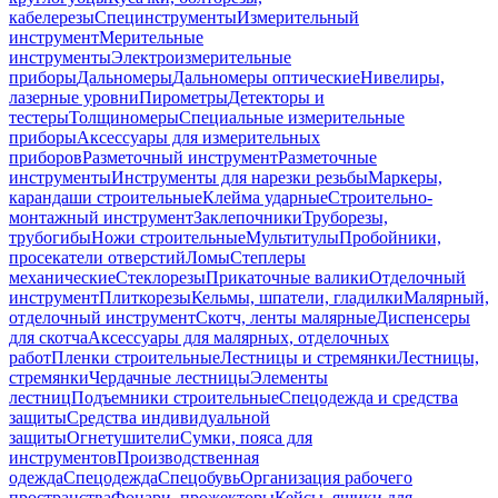
кабелерезы
Специнструменты
Измерительный
инструмент
Мерительные
инструменты
Электроизмерительные
приборы
Дальномеры
Дальномеры оптические
Нивелиры,
лазерные уровни
Пирометры
Детекторы и
тестеры
Толщиномеры
Специальные измерительные
приборы
Аксессуары для измерительных
приборов
Разметочный инструмент
Разметочные
инструменты
Инструменты для нарезки резьбы
Маркеры,
карандаши строительные
Клейма ударные
Строительно-
монтажный инструмент
Заклепочники
Труборезы,
трубогибы
Ножи строительные
Мультитулы
Пробойники,
просекатели отверстий
Ломы
Степлеры
механические
Стеклорезы
Прикаточные валики
Отделочный
инструмент
Плиткорезы
Кельмы, шпатели, гладилки
Малярный,
отделочный инструмент
Скотч, ленты малярные
Диспенсеры
для скотча
Аксессуары для малярных, отделочных
работ
Пленки строительные
Лестницы и стремянки
Лестницы,
стремянки
Чердачные лестницы
Элементы
лестниц
Подъемники строительные
Спецодежда и средства
защиты
Средства индивидуальной
защиты
Огнетушители
Сумки, пояса для
инструментов
Производственная
одежда
Спецодежда
Спецобувь
Организация рабочего
пространства
Фонари, прожекторы
Кейсы, ящики для