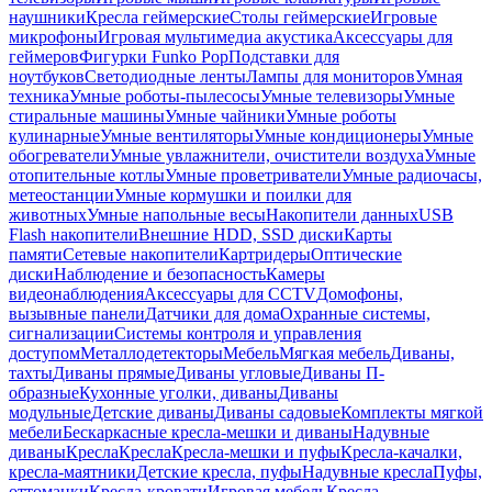
наушники
Кресла геймерские
Столы геймерские
Игровые
микрофоны
Игровая мультимедиа акустика
Аксессуары для
геймеров
Фигурки Funko Pop
Подставки для
ноутбуков
Светодиодные ленты
Лампы для мониторов
Умная
техника
Умные роботы-пылесосы
Умные телевизоры
Умные
стиральные машины
Умные чайники
Умные роботы
кулинарные
Умные вентиляторы
Умные кондиционеры
Умные
обогреватели
Умные увлажнители, очистители воздуха
Умные
отопительные котлы
Умные проветриватели
Умные радиочасы,
метеостанции
Умные кормушки и поилки для
животных
Умные напольные весы
Накопители данных
USB
Flash накопители
Внешние HDD, SSD диски
Карты
памяти
Сетевые накопители
Картридеры
Оптические
диски
Наблюдение и безопасность
Камеры
видеонаблюдения
Аксессуары для CCTV
Домофоны,
вызывные панели
Датчики для дома
Охранные системы,
сигнализации
Системы контроля и управления
доступом
Металлодетекторы
Мебель
Мягкая мебель
Диваны,
тахты
Диваны прямые
Диваны угловые
Диваны П-
образные
Кухонные уголки, диваны
Диваны
модульные
Детские диваны
Диваны садовые
Комплекты мягкой
мебели
Бескаркасные кресла-мешки и диваны
Надувные
диваны
Кресла
Кресла
Кресла-мешки и пуфы
Кресла-качалки,
кресла-маятники
Детские кресла, пуфы
Надувные кресла
Пуфы,
оттоманки
Кресла-кровати
Игровая мебель
Кресла