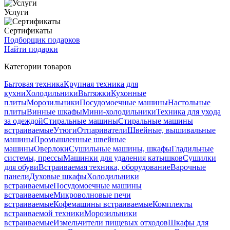
Услуги
Сертификаты
Подборщик подарков
Найти подарки
Категории товаров
Бытовая техника
Крупная техника для
кухни
Холодильники
Вытяжки
Кухонные
плиты
Морозильники
Посудомоечные машины
Настольные
плиты
Винные шкафы
Мини-холодильники
Техника для ухода
за одеждой
Стиральные машины
Стиральные машины
встраиваемые
Утюги
Отпариватели
Швейные, вышивальные
машины
Промышленные швейные
машины
Оверлоки
Сушильные машины, шкафы
Гладильные
системы, прессы
Машинки для удаления катышков
Сушилки
для обуви
Встраиваемая техника, оборудование
Варочные
панели
Духовые шкафы
Холодильники
встраиваемые
Посудомоечные машины
встраиваемые
Микроволновые печи
встраиваемые
Кофемашины встраиваемые
Комплекты
встраиваемой техники
Морозильники
встраиваемые
Измельчители пищевых отходов
Шкафы для