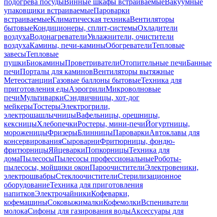
подогрева посуды
Винные шкафы встраиваемые
Вакуумные
упаковщики встраиваемые
Пароварки
встраиваемые
Климатическая техника
Вентиляторы
бытовые
Кондиционеры, сплит-системы
Охладители
воздуха
Водонагреватели
Увлажнители, очистители
воздуха
Камины, печи-камины
Обогреватели
Тепловые
завесы
Тепловые
пушки
Биокамины
Проветриватели
Отопительные печи
Банные
печи
Порталы для каминов
Вентиляторы вытяжные
Метеостанции
Газовые баллоны бытовые
Техника для
приготовления еды
Аэрогрили
Микроволновые
печи
Мультиварки
Сэндвичницы, хот-дог
мейкеры
Тостеры
Электрогрили,
электрошашлычницы
Вафельницы, орешницы,
кексницы
Хлебопечки
Ростеры, мини-печи
Йогуртницы,
мороженицы
Фризеры
Блинницы
Пароварки
Автоклавы для
консервирования
Сыроварни
Фритюрницы, фондю-
фритюрницы
Яйцеварки
Попкорницы
Техника для
дома
Пылесосы
Пылесосы профессиональные
Роботы-
пылесосы, мойщики окон
Пароочистители
Электровеники,
электрошвабры
Стеклоочистители
Стерилизационное
оборудование
Техника для приготовления
напитков
Электрочайники
Кофеварки,
кофемашины
Соковыжималки
Кофемолки
Вспениватели
молока
Сифоны для газирования воды
Аксессуары для