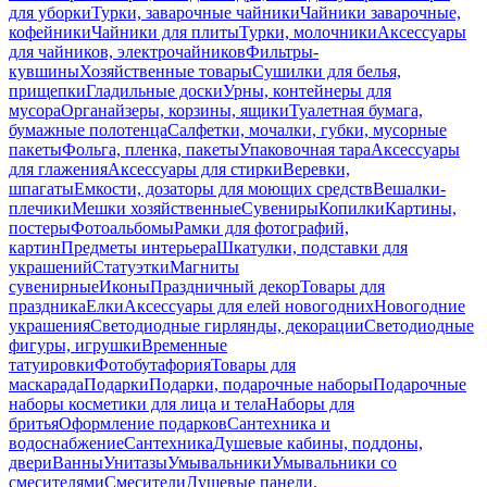
для уборки
Турки, заварочные чайники
Чайники заварочные,
кофейники
Чайники для плиты
Турки, молочники
Аксессуары
для чайников, электрочайников
Фильтры-
кувшины
Хозяйственные товары
Сушилки для белья,
прищепки
Гладильные доски
Урны, контейнеры для
мусора
Органайзеры, корзины, ящики
Туалетная бумага,
бумажные полотенца
Салфетки, мочалки, губки, мусорные
пакеты
Фольга, пленка, пакеты
Упаковочная тара
Аксессуары
для глажения
Аксессуары для стирки
Веревки,
шпагаты
Емкости, дозаторы для моющих средств
Вешалки-
плечики
Мешки хозяйственные
Сувениры
Копилки
Картины,
постеры
Фотоальбомы
Рамки для фотографий,
картин
Предметы интерьера
Шкатулки, подставки для
украшений
Статуэтки
Магниты
сувенирные
Иконы
Праздничный декор
Товары для
праздника
Елки
Аксессуары для елей новогодних
Новогодние
украшения
Светодиодные гирлянды, декорации
Светодиодные
фигуры, игрушки
Временные
татуировки
Фотобутафория
Товары для
маскарада
Подарки
Подарки, подарочные наборы
Подарочные
наборы косметики для лица и тела
Наборы для
бритья
Оформление подарков
Сантехника и
водоснабжение
Сантехника
Душевые кабины, поддоны,
двери
Ванны
Унитазы
Умывальники
Умывальники со
смесителями
Смесители
Душевые панели,