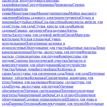
пылесосы, воздуходувки
Аэраторы,
скарификаторы
Снегоуборщики
Дровоколы
Сеялки,
разбрасыватели
семян
Минитракторы
Миникультиваторы
Мойки высокого
давления
Наборы садового электроинструмента
Отдых и
пикник
Батуты
Бассейны
Спа-бассейны
Комплекты мебели для
сада
Столы для сада
Стулья, кресла для сада
Качели
садовые
Гамаки, шезлонги
Раскладушки
Зонты,
тенты
Аксессуары для садовой мебели
Грили
Мангалы,
коптильни
Детская площадка
Сумки-
холодильники
Портативные колонки и
аудиосистемы
Оборудование для участка
Бытовые насосы
Люки
канализационные
Пруды, аксессуары для прудов
Фильтры,
насосы, стерилизаторы для прудов
Компрессоры для
прудов
Станции биологической очистки
Запчасти и
комплектующие для оборудования
Благоустройство
участка
Дачные дома
Беседки
Бани
Хозблоки и
сараи
Аксессуары для озеленения сада
Декор для сада
Почтовые
ящики, таблички
Козырьки
Скворечники, кормушки для
птиц
Домики для насекомых
Фонтаны, скульптуры для
сада
Пруды, аксессуары для прудов
Уличные
обогреватели
Уличные светильники
Противогололедные
реагенты
Декоративный щебень
Сад и огород
Поливочное
оборудование
Садовые опрыскиватели
Шланги для дома и
сада
Парники
Теплицы
Комплектующие для теплиц
Модульные