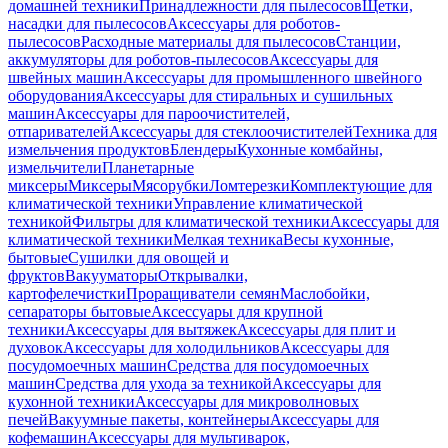
домашней техники
Принадлежности для пылесосов
Щетки,
насадки для пылесосов
Аксессуары для роботов-
пылесосов
Расходные материалы для пылесосов
Станции,
аккумуляторы для роботов-пылесосов
Аксессуары для
швейных машин
Аксессуары для промышленного швейного
оборудования
Аксессуары для стиральных и сушильных
машин
Аксессуары для пароочистителей,
отпаривателей
Аксессуары для стеклоочистителей
Техника для
измельчения продуктов
Блендеры
Кухонные комбайны,
измельчители
Планетарные
миксеры
Миксеры
Мясорубки
Ломтерезки
Комплектующие для
климатической техники
Управление климатической
техникой
Фильтры для климатической техники
Аксессуары для
климатической техники
Мелкая техника
Весы кухонные,
бытовые
Сушилки для овощей и
фруктов
Вакууматоры
Открывалки,
картофелечистки
Проращиватели семян
Маслобойки,
сепараторы бытовые
Аксессуары для крупной
техники
Аксессуары для вытяжек
Аксессуары для плит и
духовок
Аксессуары для холодильников
Аксессуары для
посудомоечных машин
Средства для посудомоечных
машин
Средства для ухода за техникой
Аксессуары для
кухонной техники
Аксессуары для микроволновых
печей
Вакуумные пакеты, контейнеры
Аксессуары для
кофемашин
Аксессуары для мультиварок,