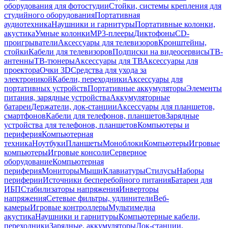
оборудования для фотостудии
Стойки, системы крепления для
студийного оборудования
Портативная
аудиотехника
Наушники и гарнитуры
Портативные колонки,
акустика
Умные колонки
MP3-плееры
Диктофоны
CD-
проигрыватели
Аксессуары для телевизоров
Кронштейны,
стойки
Кабели для телевизоров
Подписки на видеосервисы
ТВ-
антенны
ТВ-тюнеры
Аксессуары для ТВ
Аксессуары для
проектора
Очки 3D
Средства для ухода за
электроникой
Кабели, переходники
Аксессуары для
портативных устройств
Портативные аккумуляторы
Элементы
питания, зарядные устройства
Аккумуляторные
батареи
Держатели, док-станции
Аксессуары для планшетов,
смартфонов
Кабели для телефонов, планшетов
Зарядные
устройства для телефонов, планшетов
Компьютеры и
периферия
Компьютерная
техника
Ноутбуки
Планшеты
Моноблоки
Компьютеры
Игровые
компьютеры
Игровые консоли
Серверное
оборудование
Компьютерная
периферия
Мониторы
Мыши
Клавиатуры
Стилусы
Наборы
периферии
Источники бесперебойного питания
Батареи для
ИБП
Стабилизаторы напряжения
Инверторы
напряжения
Сетевые фильтры, удлинители
Веб-
камеры
Игровые контроллеры
Мультимедиа
акустика
Наушники и гарнитуры
Компьютерные кабели,
переходники
Зарядные, аккумуляторы
Док-станции,