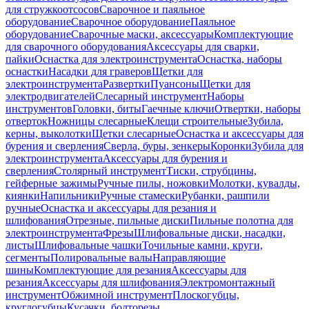
для стружкоотсосов
Сварочное и паяльное
оборудование
Сварочное оборудование
Паяльное
оборудование
Сварочные маски, аксессуары
Комплектующие
для сварочного оборудования
Аксессуары для сварки,
пайки
Оснастка для электроинструмента
Оснастка, наборы
оснастки
Насадки для граверов
Щетки для
электроинструмента
Развертки
Пуансоны
Щетки для
электродвигателей
Слесарный инструмент
Наборы
инструментов
Головки, биты
Гаечные ключи
Отвертки, наборы
отверток
Ножницы слесарные
Клещи строительные
Зубила,
керны, выколотки
Щетки слесарные
Оснастка и аксессуары для
бурения и сверления
Сверла, буры, зенкеры
Коронки
Зубила для
электроинструмента
Аксессуары для бурения и
сверления
Столярный инструмент
Тиски, струбцины,
гейферные зажимы
Ручные пилы, ножовки
Молотки, кувалды,
киянки
Напильники
Ручные стамески
Рубанки, рашпили
ручные
Оснастка и аксессуары для резания и
шлифования
Отрезные, пильные диски
Пильные полотна для
электроинструмента
Фрезы
Шлифовальные диски, насадки,
листы
Шлифовальные чашки
Точильные камни, круги,
сегменты
Полировальные валы
Направляющие
шины
Комплектующие для резания
Аксессуары для
резания
Аксессуары для шлифования
Электромонтажный
инструмент
Обжимной инструмент
Плоскогубцы,
круглогубцы
Кусачки, болторезы,