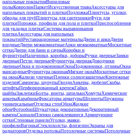
напольные покрытия
Виниловые
полы
Ковролин
Паркет
Искусственная трава
Аксессуары для
напольных покрытий и плитки
Подложка
Плинтусы, уголки,
обводы для труб
Плинтусы для сантехники
Фуги для
плитки
Порожки, профили для пола и плитки
Приспособления
для укладки плитки
Системы выравнивания
плитки
Аксессуары для напольных
покрытий
Реставрационные материалы
Двери и арки
Двери
входные
Двери межкомнатные
Арки межкомнатные
Москитные
сетки
Двери для бани и сауны
Коробки и
фурнитура
Наличники, коробки, доборы
Ручки дверные
Замки
дверные
Петли дверные
Фурнитура дверная
Доводчики
дверные
Окна и подоконники
Окна
Подоконники, отливы
Окна
мансардные
Фурнитура оконная
Мягкие окна
Москитные сетки
на окна
Жалюзи уличные
Пленки солнцезащитные
Крепежные
изделия
Саморезы, шурупы
Гвозди
Анкеры, дюбели
Скобы,
штифты
Перфорированный крепеж
Гайки,
шайбы
Заклепки
Болты, винты, шпильки
Хомуты
Химические
анкеры
Карабины
Фиксаторы арматуры
Шплинты
Пружины
универсальные
Отделка стен
Обои
Жидкие
обои
Фотообои
Штукатурки декоративные
Декоративный
камень
Скинали
Пленки самоклеящиеся
Армирующие
сетки
Стеновые панели
Уголки, маяки,
профили
Вагонка
Стеклохолсты, флизелин
Экраны для
радиаторов
Отделка потолка
Потолочные системы
Потолочные