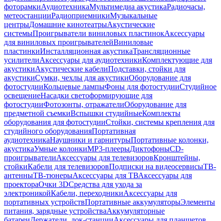
фоторамки
Аудиотехника
Мультимедиа акустика
Радиочасы,
метеостанции
Радиоприемники
Музыкальные
центры
Домашние кинотеатры
Акустические
системы
Проигрыватели виниловых пластинок
Аксессуары
для виниловых проигрывателей
Виниловые
пластинки
Инсталляционная акустика
Трансляционные
усилители
Аксессуары для аудиотехники
Комплектующие для
акустики
Акустические кабели
Подставки, стойки для
акустики
Сумки, чехлы для акустики
Оборудование для
фотостудии
Кольцевые лампы
Фоны для фотостудии
Студийное
освещение
Насадки светоформирующие для
фотостудии
Фотозонты, отражатели
Оборудование для
предметной съемки
Вспышки студийные
Комплекты
оборудования для фотостудии
Стойки, системы крепления для
студийного оборудования
Портативная
аудиотехника
Наушники и гарнитуры
Портативные колонки,
акустика
Умные колонки
MP3-плееры
Диктофоны
CD-
проигрыватели
Аксессуары для телевизоров
Кронштейны,
стойки
Кабели для телевизоров
Подписки на видеосервисы
ТВ-
антенны
ТВ-тюнеры
Аксессуары для ТВ
Аксессуары для
проектора
Очки 3D
Средства для ухода за
электроникой
Кабели, переходники
Аксессуары для
портативных устройств
Портативные аккумуляторы
Элементы
питания, зарядные устройства
Аккумуляторные
батареи
Держатели, док-станции
Аксессуары для планшетов,