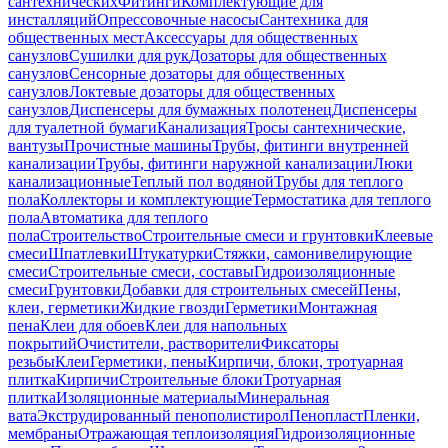
сантехнических
Фитинги
Комплектующие для
инсталляций
Опрессовочные насосы
Сантехника для
общественных мест
Аксессуары для общественных
санузлов
Сушилки для рук
Дозаторы для общественных
санузлов
Сенсорные дозаторы для общественных
санузлов
Локтевые дозаторы для общественных
санузлов
Диспенсеры для бумажных полотенец
Диспенсеры
для туалетной бумаги
Канализация
Тросы сантехнические,
вантузы
Прочистные машины
Трубы, фитинги внутренней
канализации
Трубы, фитинги наружной канализации
Люки
канализационные
Теплый пол водяной
Трубы для теплого
пола
Коллекторы и комплектующие
Термостатика для теплого
пола
Автоматика для теплого
пола
Строительство
Строительные смеси и грунтовки
Клеевые
смеси
Шпатлевки
Штукатурки
Стяжки, самонивелирующие
смеси
Строительные смеси, составы
Гидроизоляционные
смеси
Грунтовки
Добавки для строительных смесей
Пены,
клеи, герметики
Жидкие гвозди
Герметики
Монтажная
пена
Клеи для обоев
Клеи для напольных
покрытий
Очистители, растворители
Фиксаторы
резьбы
Клеи
Герметики, пены
Кирпичи, блоки, тротуарная
плитка
Кирпичи
Строительные блоки
Тротуарная
плитка
Изоляционные материалы
Минеральная
вата
Экструдированный пенополистирол
Пенопласт
Пленки,
мембраны
Отражающая теплоизоляция
Гидроизоляционные