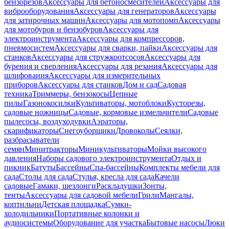
бензорезов
Аксессуары для бетоносмесителей
Аксессуары для
виброоборудования
Аксессуары для генераторов
Аксессуары
для затирочных машин
Аксессуары для мотопомп
Аксессуары
для мотобуров и бензобуров
Аксессуары для
электроинструмента
Аксессуары для компрессоров,
пневмосистем
Аксессуары для сварки, пайки
Аксессуары для
станков
Аксессуары для стружкоотсосов
Аксессуары для
бурения и сверления
Аксессуары для резания
Аксессуары для
шлифования
Аксессуары для измерительных
приборов
Аксессуары для станков
Дом и сад
Садовая
техника
Триммеры, бензокосы
Цепные
пилы
Газонокосилки
Культиваторы, мотоблоки
Кусторезы,
садовые ножницы
Садовые, кормовые измельчители
Садовые
пылесосы, воздуходувки
Аэраторы,
скарификаторы
Снегоуборщики
Дровоколы
Сеялки,
разбрасыватели
семян
Минитракторы
Миникультиваторы
Мойки высокого
давления
Наборы садового электроинструмента
Отдых и
пикник
Батуты
Бассейны
Спа-бассейны
Комплекты мебели для
сада
Столы для сада
Стулья, кресла для сада
Качели
садовые
Гамаки, шезлонги
Раскладушки
Зонты,
тенты
Аксессуары для садовой мебели
Грили
Мангалы,
коптильни
Детская площадка
Сумки-
холодильники
Портативные колонки и
аудиосистемы
Оборудование для участка
Бытовые насосы
Люки