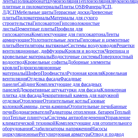
ленты
Поликарбонат
Шумоизоляция
Теплоизоляция
Звукоизоляц
плитные и пиломатериалы
Плиты OSB
Фанера
ДСП,
ЛДСП
Мебельные щиты
Террасные доски
Древесные
плиты
Пиломатериалы
Материалы для сухого
строительства
Гипсокартон
Гипсоволокнистые
листы
Цементные плиты
Профили для
гипсокартона
Комплектующие для гипсокартона
Ленты
армирующие
Уплотнительные ленты
Гипсовые и цементные
плиты
Вентиляторы вытяжные
Системы воздуховодов
Решетки
вентиляционные, диффузоры
Кровля и водосток
Черепица и
кровельные материалы
Водосточные системы
Поверхностный
водоотвод
Кровельные софиты
Доборные элементы
кровли
Гидроизоляционные
материалы
Шифер
Профнастил
Рулонная кровля
Кровельная
вентиляция
Отделка фасада
Фасадные
панели
Сайдинг
Комплектующие для фасадных
панелей
Декоративные штукатурки для фасада
Клинкерная
плитка для фасада
Декоративный камень для наружной
отделки
Отопление
Отопительные котлы
Газовые
колонки
Камины, печи-камины
Отопительные печи
Банные
печи
Водонагреватели
Радиаторы отопления, батареи
Теплый
пол
Теплые плинтусы
Системы антиобледенения
Управление
климатической техникой
Комплектующие для отопительного
оборудования
Стабилизаторы напряжения
Насосы
циркуляционные
Регулирующая арматура
Отвод и подвод