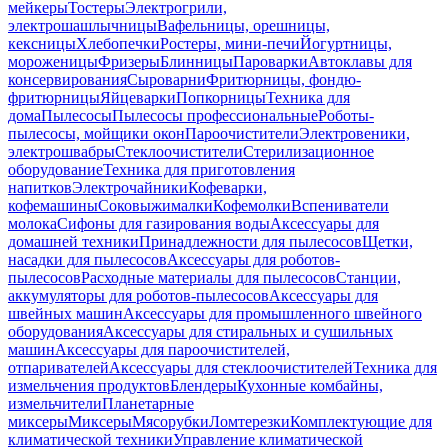
мейкеры
Тостеры
Электрогрили,
электрошашлычницы
Вафельницы, орешницы,
кексницы
Хлебопечки
Ростеры, мини-печи
Йогуртницы,
мороженицы
Фризеры
Блинницы
Пароварки
Автоклавы для
консервирования
Сыроварни
Фритюрницы, фондю-
фритюрницы
Яйцеварки
Попкорницы
Техника для
дома
Пылесосы
Пылесосы профессиональные
Роботы-
пылесосы, мойщики окон
Пароочистители
Электровеники,
электрошвабры
Стеклоочистители
Стерилизационное
оборудование
Техника для приготовления
напитков
Электрочайники
Кофеварки,
кофемашины
Соковыжималки
Кофемолки
Вспениватели
молока
Сифоны для газирования воды
Аксессуары для
домашней техники
Принадлежности для пылесосов
Щетки,
насадки для пылесосов
Аксессуары для роботов-
пылесосов
Расходные материалы для пылесосов
Станции,
аккумуляторы для роботов-пылесосов
Аксессуары для
швейных машин
Аксессуары для промышленного швейного
оборудования
Аксессуары для стиральных и сушильных
машин
Аксессуары для пароочистителей,
отпаривателей
Аксессуары для стеклоочистителей
Техника для
измельчения продуктов
Блендеры
Кухонные комбайны,
измельчители
Планетарные
миксеры
Миксеры
Мясорубки
Ломтерезки
Комплектующие для
климатической техники
Управление климатической