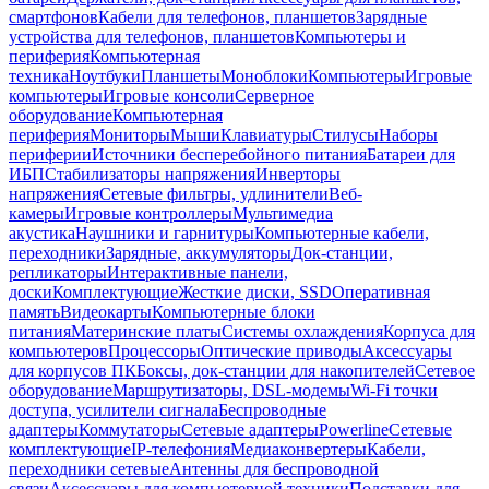
смартфонов
Кабели для телефонов, планшетов
Зарядные
устройства для телефонов, планшетов
Компьютеры и
периферия
Компьютерная
техника
Ноутбуки
Планшеты
Моноблоки
Компьютеры
Игровые
компьютеры
Игровые консоли
Серверное
оборудование
Компьютерная
периферия
Мониторы
Мыши
Клавиатуры
Стилусы
Наборы
периферии
Источники бесперебойного питания
Батареи для
ИБП
Стабилизаторы напряжения
Инверторы
напряжения
Сетевые фильтры, удлинители
Веб-
камеры
Игровые контроллеры
Мультимедиа
акустика
Наушники и гарнитуры
Компьютерные кабели,
переходники
Зарядные, аккумуляторы
Док-станции,
репликаторы
Интерактивные панели,
доски
Комплектующие
Жесткие диски, SSD
Оперативная
память
Видеокарты
Компьютерные блоки
питания
Материнские платы
Системы охлаждения
Корпуса для
компьютеров
Процессоры
Оптические приводы
Аксессуары
для корпусов ПК
Боксы, док-станции для накопителей
Сетевое
оборудование
Маршрутизаторы, DSL-модемы
Wi-Fi точки
доступа, усилители сигнала
Беспроводные
адаптеры
Коммутаторы
Сетевые адаптеры
Powerline
Сетевые
комплектующие
IP-телефония
Медиаконвертеры
Кабели,
переходники сетевые
Антенны для беспроводной
связи
Аксессуары для компьютерной техники
Подставки для