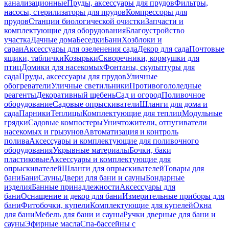
канализационные
Пруды, аксессуары для прудов
Фильтры,
насосы, стерилизаторы для прудов
Компрессоры для
прудов
Станции биологической очистки
Запчасти и
комплектующие для оборудования
Благоустройство
участка
Дачные дома
Беседки
Бани
Хозблоки и
сараи
Аксессуары для озеленения сада
Декор для сада
Почтовые
ящики, таблички
Козырьки
Скворечники, кормушки для
птиц
Домики для насекомых
Фонтаны, скульптуры для
сада
Пруды, аксессуары для прудов
Уличные
обогреватели
Уличные светильники
Противогололедные
реагенты
Декоративный щебень
Сад и огород
Поливочное
оборудование
Садовые опрыскиватели
Шланги для дома и
сада
Парники
Теплицы
Комплектующие для теплиц
Модульные
грядки
Садовые компостеры
Уничтожители, отпугиватели
насекомых и грызунов
Автоматизация и контроль
полива
Аксессуары и комплектующие для поливочного
оборудования
Укрывные материалы
Бочки, баки
пластиковые
Аксессуары и комплектующие для
опрыскивателей
Шланги для опрыскивателей
Товары для
бани
Бани
Сауны
Двери для бани и сауны
Бондарные
изделия
Банные принадлежности
Аксессуары для
бани
Оснащение и декор для бани
Измерительные приборы для
бани
Фитобочки, купели
Комплектующие для купелей
Окна
для бани
Мебель для бани и сауны
Ручки дверные для бани и
сауны
Эфирные масла
Спа-бассейны с