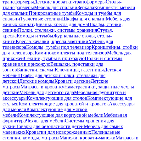
трансформеры
Детские кроватки-трансформеры
Столы-
трансформеры
Мебель для спальни
Зеркала
Комплекты мебели
для спальни
Прикроватные тумбы
Комоды и тумбы для
спальни
Туалетные столики
Шкафы для спальни
Мебель для
жилых комнат
Диваны, кресла для дома
Шкафы, стенки,
секции
Полки, стеллажи, системы хранения
Стулья,
кресла
Комоды и тумбы
Журнальные столы, столы-
книги
Кресла-качалки, кресла-маятники
Мебель для
телевизора
Комоды, тумбы под телевизор
Кронштейны, стойки
для телевизора
Каминокомплекты под телевизор
Мебель для
прихожей
Секции, тумбы в прихожую
Полки и системы
хранения в прихожую
Вешалки, подставки для
зонтов
Банкетки, скамьи
Ключницы, газетницы
Детская
мебель
Шкафы для детской
Полки, стеллажи для
детской
Детские комоды
Кровати детские
Детские
матрасы
Матрасы в кроватку
Наматрасники, защитные чехлы
детские
Мебель для детского сада
Мебельная фурнитура и
аксессуары
Комплектующие для столов
Комплектующие для
стульев
Комплектующие для кроватей и кроваток
Аксессуары
для мебели
Комплектующие для мягкой
мебели
Комплектующие для корпусной мебели
Мебельная
фурнитура
Чехлы для мебели
Системы хранения для
кухни
Товары для безопасности детей
Мебель для самых
маленьких
Кроватки для новорожденных
Пеленальные
столики, комоды, матрасы
Манежи, кровати-манежи
Матрасы в