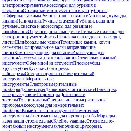
электроинструмента
Аксессуары для бурения и
сверления
Столярный инструмент
Тиски, струбцины,
гейферные зажимы
Ручные пилы, ножовки
Молотки, кувалды,
киянки
Напильники
Ручные стамески
Рубанки, рашпили
ручные
Оснастка и аксессуары для резания и
шлифования
Отрезные, пильные диски
Пильные полотна для
электроинструмента
Фрезы
Шлифовальные диски, насадки,
листы
Шлифовальные чашки
Точильные камни, круги,
сегменты
Полировальные валы
Направляющие
шины
Комплектующие для резания
Аксессуары для
резания
Аксессуары для шлифования
Электромонтажный
инструмент
Обжимной инструмент
Плоскогубцы,
круглогубцы
Кусачки, болторезы,
кабелерезы
Специнструменты
Измерительный
инструмент
Мерительные
инструменты
Электроизмерительные
приборы
Дальномеры
Дальномеры оптические
Нивелиры,
лазерные уровни
Пирометры
Детекторы и
тестеры
Толщиномеры
Специальные измерительные
приборы
Аксессуары для измерительных
приборов
Разметочный инструмент
Разметочные
инструменты
Инструменты для нарезки резьбы
Маркеры,
карандаши строительные
Клейма ударные
Строительно-
монтажный инструмент
Заклепочники
Труборезы,