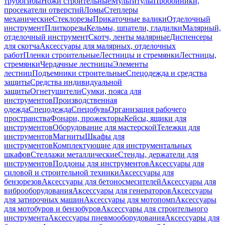
трубогибы
Ножи строительные
Мультитулы
Пробойники,
просекатели отверстий
Ломы
Степлеры
механические
Стеклорезы
Прикаточные валики
Отделочный
инструмент
Плиткорезы
Кельмы, шпатели, гладилки
Малярный,
отделочный инструмент
Скотч, ленты малярные
Диспенсеры
для скотча
Аксессуары для малярных, отделочных
работ
Пленки строительные
Лестницы и стремянки
Лестницы,
стремянки
Чердачные лестницы
Элементы
лестниц
Подъемники строительные
Спецодежда и средства
защиты
Средства индивидуальной
защиты
Огнетушители
Сумки, пояса для
инструментов
Производственная
одежда
Спецодежда
Спецобувь
Организация рабочего
пространства
Фонари, прожекторы
Кейсы, ящики для
инструментов
Оборудование для мастерской
Тележки для
инструментов
Магниты
Шкафы для
инструментов
Комплектующие для инструментальных
шкафов
Стеллажи металлические
Стенды, держатели для
инструментов
Поддоны для инструментов
Аксессуары для
силовой и строительной техники
Аксессуары для
бензорезов
Аксессуары для бетоносмесителей
Аксессуары для
виброоборудования
Аксессуары для генераторов
Аксессуары
для затирочных машин
Аксессуары для мотопомп
Аксессуары
для мотобуров и бензобуров
Аксессуары для строительного
инструмента
Аксессуары пневмооборудования
Аксессуары для