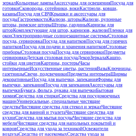
зеркал
Кольцевые лампы
Аксессуары для освещения
Посуда для
готовки
Сковороды, сотейники, воки
Кастрюли, ковши,
казаны
Посуда для СВЧ
Крышки и аксессуары для
посуды
Гастроемкости
Жалюзи, шторы
Жалюзи, рулонные
шторы, римские шторы
Шторы, гардины
Карнизы для
штор
Комплектующие для штор, карнизов, жалюзи
Пленки для
окон
Электроприводные солнцезащитные системы
Столовая
посуда, сервировка
Посуда для напитков
Посуда для горячих
напитков
Посуда для подачи и хранения напитков
Столовые
приборы
Столовая посуда
Посуда для сервировки
Предметы
сервировки
Детская столовая посуда
Декор
Зеркала
Кашпо,
стойки для цветов
Картины, постеры
Часы
интерьерные
Искусственные цветы, растения
Вазы
Ключницы,
газетницы
Свечи, подсвечники
Предметы интерьера
Ширмы
декоративные
Посуда для выпечки, запекания
Формы для
выпечки, запекания
Посуда для запекания
Аксессуары для
выпечки
Бумага, фольга, рукава для выпечки
Бытовая
химия
Средства для стирки
Средства для посудомоечных
машин
Универсальные, специальные чистящие
средства
Чистящие средства для стекол и зеркал
Чистящие
средства для ванной и туалета
Чистящие средства для
кухни
Средства для мытья посуды
Чистящие средства для
мебели
Чистящие средства для напольных покрытий и
ковров
Средства для ухода за техникой
Освежители
воздуха
Средства от насекомых
Средства ухода за