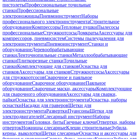
пистолеты
Профессиональные точильные
станки
Профессиональные
электроножницы
Пневмоинструмент
Наборы
профессионального электроинструмента
Строительное
оборудование
Компрессоры
Тепловые пушки
Пылесосы
профессиональные
Стружкоотсосы
Домкраты
Аксессуары для
компрессоров, пневмосистем
Системы пылеудаления для
электроинструмента
Пневмоинструмент
Станки и
оборудование
Деревообрабатывающие
станки
Ленточнопильные станки
Металлообрабатывающие
станки
Плиткорезные станки
Точильные
станки
Комплектующие для станков
Оснастка для
станков
Аксессуары для станков
Стружкоотсосы
Аксессуары
для стружкоотсосов
Сварочное и паяльное
оборудование
Сварочное оборудование
Паяльное
оборудование
Сварочные маски, аксессуары
Комплектующие
для сварочного оборудования
Аксессуары для сварки,
пайки
Оснастка для электроинструмента
Оснастка, наборы
оснастки
Насадки для граверов
Щетки для
электроинструмента
Развертки
Пуансоны
Щетки для
электродвигателей
Слесарный инструмент
Наборы
инструментов
Головки, биты
Гаечные ключи
Отвертки, наборы
отверток
Ножницы слесарные
Клещи строительные
Зубила,
керны, выколотки
Щетки слесарные
Оснастка и аксессуары для
бурения и сверления
Сверла, буры, зенкеры
Коронки
Зубила для