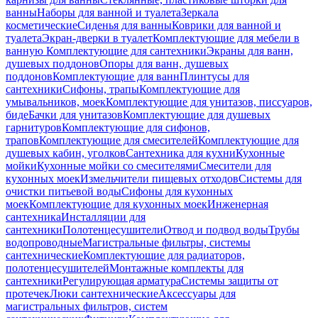
ванны
Наборы для ванной и туалета
Зеркала
косметические
Сиденья для ванны
Коврики для ванной и
туалета
Экран-дверки в туалет
Комплектующие для мебели в
ванную
Комплектующие для сантехники
Экраны для ванн,
душевых поддонов
Опоры для ванн, душевых
поддонов
Комплектующие для ванн
Плинтусы для
сантехники
Сифоны, трапы
Комплектующие для
умывальников, моек
Комплектующие для унитазов, писсуаров,
биде
Бачки для унитазов
Комплектующие для душевых
гарнитуров
Комплектующие для сифонов,
трапов
Комплектующие для смесителей
Комплектующие для
душевых кабин, уголков
Сантехника для кухни
Кухонные
мойки
Кухонные мойки со смесителями
Смесители для
кухонных моек
Измельчители пищевых отходов
Системы для
очистки питьевой воды
Сифоны для кухонных
моек
Комплектующие для кухонных моек
Инженерная
сантехника
Инсталляции для
сантехники
Полотенцесушители
Отвод и подвод воды
Трубы
водопроводные
Магистральные фильтры, системы
сантехнические
Комплектующие для радиаторов,
полотенцесушителей
Монтажные комплекты для
сантехники
Регулирующая арматура
Системы защиты от
протечек
Люки сантехнические
Аксессуары для
магистральных фильтров, систем