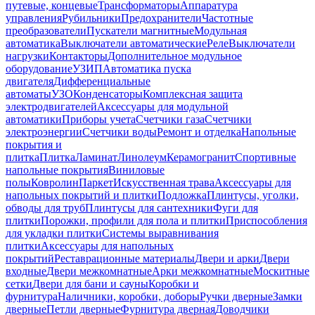
путевые, концевые
Трансформаторы
Аппаратура
управления
Рубильники
Предохранители
Частотные
преобразователи
Пускатели магнитные
Модульная
автоматика
Выключатели автоматические
Реле
Выключатели
нагрузки
Контакторы
Дополнительное модульное
оборудование
УЗИП
Автоматика пуска
двигателя
Дифференциальные
автоматы
УЗО
Конденсаторы
Комплексная защита
электродвигателей
Аксессуары для модульной
автоматики
Приборы учета
Счетчики газа
Счетчики
электроэнергии
Счетчики воды
Ремонт и отделка
Напольные
покрытия и
плитка
Плитка
Ламинат
Линолеум
Керамогранит
Спортивные
напольные покрытия
Виниловые
полы
Ковролин
Паркет
Искусственная трава
Аксессуары для
напольных покрытий и плитки
Подложка
Плинтусы, уголки,
обводы для труб
Плинтусы для сантехники
Фуги для
плитки
Порожки, профили для пола и плитки
Приспособления
для укладки плитки
Системы выравнивания
плитки
Аксессуары для напольных
покрытий
Реставрационные материалы
Двери и арки
Двери
входные
Двери межкомнатные
Арки межкомнатные
Москитные
сетки
Двери для бани и сауны
Коробки и
фурнитура
Наличники, коробки, доборы
Ручки дверные
Замки
дверные
Петли дверные
Фурнитура дверная
Доводчики