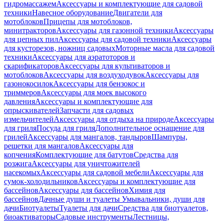
гидромассажем
Аксессуары и комплектующие для садовой
техники
Навесное оборудование
Двигатели для
мотоблоков
Прицепы для мотоблоков,
минитракторов
Аксессуары для газонной техники
Аксессуары
для цепных пил
Аксессуары для садовой техники
Аксессуары
для кусторезов, ножниц садовых
Моторные масла для садовой
техники
Аксессуары для аэратоторов и
скарификаторов
Аксессуары для культиваторов и
мотоблоков
Аксессуары для воздуходувок
Аксессуары для
газонокосилок
Аксессуары для бензокос и
триммеров
Аксессуары для моек высокого
давления
Аксессуары и комплектующие для
опрыскивателей
Запчасти для садовых
измельчителей
Аксессуары для отдыха на природе
Аксессуары
для гриля
Посуда для гриля
Дополнительное оснащение для
грилей
Аксессуары для мангалов, тандыров
Шампуры,
решетки для мангалов
Аксессуары для
копчения
Комплектующие для батутов
Средства для
розжига
Аксессуары для уничтожителей
насекомых
Аксессуары для садовой мебели
Аксессуары для
сумок-холодильников
Аксессуары и комплектующие для
бассейнов
Аксессуары для бассейнов
Химия для
бассейнов
Дачные души и туалеты
Умывальники, души для
дачи
Биотуалеты
Туалеты для дачи
Средства для биотуалетов,
биоактиваторы
Садовые инструменты
Лестницы,