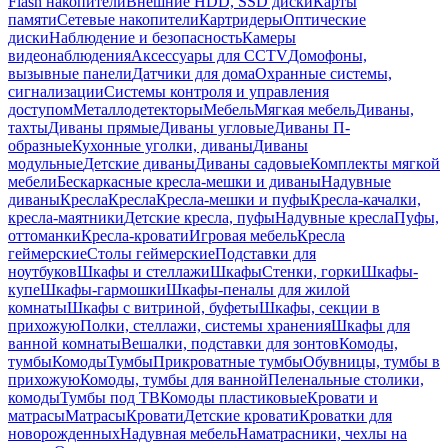
Flash накопители
Внешние HDD, SSD диски
Карты
памяти
Сетевые накопители
Картридеры
Оптические
диски
Наблюдение и безопасность
Камеры
видеонаблюдения
Аксессуары для CCTV
Домофоны,
вызывные панели
Датчики для дома
Охранные системы,
сигнализации
Системы контроля и управления
доступом
Металлодетекторы
Мебель
Мягкая мебель
Диваны,
тахты
Диваны прямые
Диваны угловые
Диваны П-
образные
Кухонные уголки, диваны
Диваны
модульные
Детские диваны
Диваны садовые
Комплекты мягкой
мебели
Бескаркасные кресла-мешки и диваны
Надувные
диваны
Кресла
Кресла
Кресла-мешки и пуфы
Кресла-качалки,
кресла-маятники
Детские кресла, пуфы
Надувные кресла
Пуфы,
оттоманки
Кресла-кровати
Игровая мебель
Кресла
геймерские
Столы геймерские
Подставки для
ноутбуков
Шкафы и стеллажи
Шкафы
Стенки, горки
Шкафы-
купе
Шкафы-гармошки
Шкафы-пеналы для жилой
комнаты
Шкафы с витриной, буфеты
Шкафы, секции в
прихожую
Полки, стеллажи, системы хранения
Шкафы для
ванной комнаты
Вешалки, подставки для зонтов
Комоды,
тумбы
Комоды
Тумбы
Прикроватные тумбы
Обувницы, тумбы в
прихожую
Комоды, тумбы для ванной
Пеленальные столики,
комоды
Тумбы под ТВ
Комоды пластиковые
Кровати и
матрасы
Матрасы
Кровати
Детские кровати
Кроватки для
новорожденных
Надувная мебель
Наматрасники, чехлы на