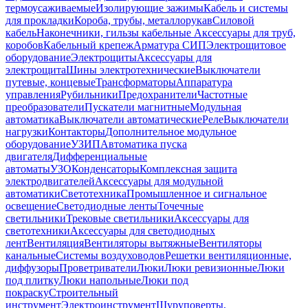
термоусаживаемые
Изолирующие зажимы
Кабель и системы
для прокладки
Короба, трубы, металлорукав
Силовой
кабель
Наконечники, гильзы кабельные
Аксессуары для труб,
коробов
Кабельный крепеж
Арматура СИП
Электрощитовое
оборудование
Электрощиты
Аксессуары для
электрощита
Шины электротехнические
Выключатели
путевые, концевые
Трансформаторы
Аппаратура
управления
Рубильники
Предохранители
Частотные
преобразователи
Пускатели магнитные
Модульная
автоматика
Выключатели автоматические
Реле
Выключатели
нагрузки
Контакторы
Дополнительное модульное
оборудование
УЗИП
Автоматика пуска
двигателя
Дифференциальные
автоматы
УЗО
Конденсаторы
Комплексная защита
электродвигателей
Аксессуары для модульной
автоматики
Светотехника
Промышленное и сигнальное
освещение
Светодиодные ленты
Точечные
светильники
Трековые светильники
Аксессуары для
светотехники
Аксессуары для светодиодных
лент
Вентиляция
Вентиляторы вытяжные
Вентиляторы
канальные
Системы воздуховодов
Решетки вентиляционные,
диффузоры
Проветриватели
Люки
Люки ревизионные
Люки
под плитку
Люки напольные
Люки под
покраску
Строительный
инструмент
Электроинструмент
Шуруповерты,