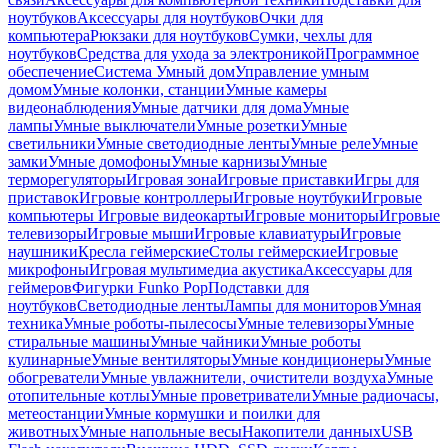
ноутбуков
Аксессуары для ноутбуков
Очки для
компьютера
Рюкзаки для ноутбуков
Сумки, чехлы для
ноутбуков
Средства для ухода за электроникой
Программное
обеспечение
Система Умный дом
Управление умным
домом
Умные колонки, станции
Умные камеры
видеонаблюдения
Умные датчики для дома
Умные
лампы
Умные выключатели
Умные розетки
Умные
светильники
Умные светодиодные ленты
Умные реле
Умные
замки
Умные домофоны
Умные карнизы
Умные
терморегуляторы
Игровая зона
Игровые приставки
Игры для
приставок
Игровые контроллеры
Игровые ноутбуки
Игровые
компьютеры
Игровые видеокарты
Игровые мониторы
Игровые
телевизоры
Игровые мыши
Игровые клавиатуры
Игровые
наушники
Кресла геймерские
Столы геймерские
Игровые
микрофоны
Игровая мультимедиа акустика
Аксессуары для
геймеров
Фигурки Funko Pop
Подставки для
ноутбуков
Светодиодные ленты
Лампы для мониторов
Умная
техника
Умные роботы-пылесосы
Умные телевизоры
Умные
стиральные машины
Умные чайники
Умные роботы
кулинарные
Умные вентиляторы
Умные кондиционеры
Умные
обогреватели
Умные увлажнители, очистители воздуха
Умные
отопительные котлы
Умные проветриватели
Умные радиочасы,
метеостанции
Умные кормушки и поилки для
животных
Умные напольные весы
Накопители данных
USB