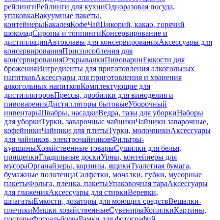
рейлинги
Рейлинги для кухни
Одноразовая посуда,
упаковка
Вакуумные пакеты,
контейнеры
Бакалея
Кофе
Чай
Цикорий, какао, горячий
шоколад
Сиропы и топпинги
Консервирование и
дистилляция
Автоклавы для консервирования
Аксессуары для
консервирования
Приспособления для
консервирования
Открывалки
Пивоварни
Емкости для
брожения
Ингредиенты для приготовления алкогольных
напитков
Аксессуары для приготовления и хранения
алкогольных напитков
Комплектующие для
дистилляторов
Прессы, дробилки для виноделия и
пивоварения
Дистилляторы бытовые
Уборочный
инвентарь
Швабры, насадки
Ведра, тазы для уборки
Наборы
для уборки
Турки, заварочные чайники
Чайники заварочные,
кофейники
Чайники для плиты
Турки, молочники
Аксессуары
для чайников, электрочайников
Фильтры-
кувшины
Хозяйственные товары
Сушилки для белья,
прищепки
Гладильные доски
Урны, контейнеры для
мусора
Органайзеры, корзины, ящики
Туалетная бумага,
бумажные полотенца
Салфетки, мочалки, губки, мусорные
пакеты
Фольга, пленка, пакеты
Упаковочная тара
Аксессуары
для глажения
Аксессуары для стирки
Веревки,
шпагаты
Емкости, дозаторы для моющих средств
Вешалки-
плечики
Мешки хозяйственные
Сувениры
Копилки
Картины,
постеры
Фотоальбомы
Рамки для фотографий,