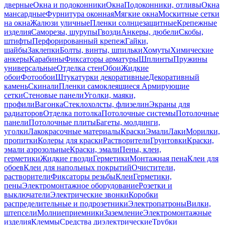
дверные
Окна и подоконники
Окна
Подоконники, отливы
Окна
мансардные
Фурнитура оконная
Мягкие окна
Москитные сетки
на окна
Жалюзи уличные
Пленки солнцезащитные
Крепежные
изделия
Саморезы, шурупы
Гвозди
Анкеры, дюбели
Скобы,
штифты
Перфорированный крепеж
Гайки,
шайбы
Заклепки
Болты, винты, шпильки
Хомуты
Химические
анкеры
Карабины
Фиксаторы арматуры
Шплинты
Пружины
универсальные
Отделка стен
Обои
Жидкие
обои
Фотообои
Штукатурки декоративные
Декоративный
камень
Скинали
Пленки самоклеящиеся
Армирующие
сетки
Стеновые панели
Уголки, маяки,
профили
Вагонка
Стеклохолсты, флизелин
Экраны для
радиаторов
Отделка потолка
Потолочные системы
Потолочные
панели
Потолочные плиты
Багеты, молдинги,
уголки
Лакокрасочные материалы
Краски
Эмали
Лаки
Морилки,
пропитки
Колеры для краски
Растворители
Грунтовки
Краски,
эмали аэрозольные
Краски, эмали
Пены, клеи,
герметики
Жидкие гвозди
Герметики
Монтажная пена
Клеи для
обоев
Клеи для напольных покрытий
Очистители,
растворители
Фиксаторы резьбы
Клеи
Герметики,
пены
Электромонтажное оборудование
Розетки и
выключатели
Электрические звонки
Коробки
распределительные и подрозетники
Электропатроны
Вилки,
штепсели
Молниеприемники
Заземление
Электромонтажные
изделия
Клеммы
Средства диэлектрические
Трубки