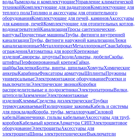
воды
Дымоходы и комплектующие
Управление климатической
техникой
Комплектующие для радиаторов
Комплектующие для
теплого пола
Топливо и аксессуары для отопительного
оборудования
Комплектующие для печей, каминов
Аксессуары
для каминов, печей
Комплектующие для отопительных котлов,
водонагревателей
Канализация
Тросы сантехнические,
вантузы
Прочистные машины
Трубы, фитинги внутренней
канализации
Трубы, фитинги наружной канализации
Люки
канализационные
Металлопрокат
Металлопрокат
Сваи
Заборы,
ограждения
Автоматика для ворот
Крепежные
изделия
Саморезы, шурупы
Гвозди
Анкеры, дюбели
Скобы,
штифты
Перфорированный крепеж
Гайки,
шайбы
Заклепки
Болты, винты, шпильки
Хомуты
Химические
анкеры
Карабины
Фиксаторы арматуры
Шплинты
Пружины
универсальные
Электромонтажное оборудование
Розетки и
выключатели
Электрические звонки
Коробки
распределительные и подрозетники
Электропатроны
Вилки,
штепсели
Заземление
Электромонтажные
изделия
Клеммы
Средства диэлектрические
Трубки
термоусаживаемые
Изолирующие зажимы
Кабель и системы
для прокладки
Короба, трубы, металлорукав
Силовой
кабель
Наконечники, гильзы кабельные
Аксессуары для труб,
коробов
Кабельный крепеж
Арматура СИП
Электрощитовое
оборудование
Электрощиты
Аксессуары для
электрощита
Шины электротехнические
Выключатели