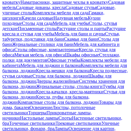
кроватку
Наматрасники, защитные чехлы в кроватку
Садовая
мебель
Садовые диваны, кресла
Садовые стулья
Садовые,
уличные столы
Комплекты мебели для сада
Гамаки,
шезлонги
Качели садовые
Надувная мебель
Кухни
походные
Столы для сада
Мебель для учебы
Столы, стулья
детские
Письменные столы
Растущие столы и парты
Растущие
кресла и стулья для учебы
Мебель для бани и сауны
Стулья,
табуретки, подставки для бани
Скамьи для бани
Столы для
бани
Журнальные столики для бани
Мебель для кабинета и
офиса
Столы офисные, компьютерные
Кресла, стулья для
офиса
Мягкая мебель для офиса
Шкафы офисные
Стеллажи,
полки для документов
Офисные тумбы
Комплекты мебели для
кабинета
Мебель для лоджии и балкона
Комплекты мебели для
балкона, лоджии
Кресла-мешки для балкона
Кресла подвесные,
стулья садовые
Столы для балкона, лоджии
Шкафы для
балкона, лоджии
Дверцы жалюзийные
Системы хранения для
балкона, лоджии
Журнальные столы, столы-книги
Тумбы для
балкона, лоджии
Кресла-качалки, кресла-маятники
Стулья для
балкона, лоджии
Кресла, пуфы для балкона,
лоджии
Компактные столы для балкона, лоджии
Товары для
дома, бакалея
Освещение
Люстры, потолочные
светильники
Торшеры
Прикроватные лампы,
ночники
Настольные лампы
Споты
Настенные светильники,
бра
Точечные светильники
Трековые светильники
Уличные
светильники, фонари, бра
Лампы
Освещение для картин,