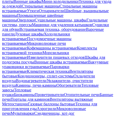
плиты
Винные шкафы
Мини-холодильники
Техника для ухода
за одеждой
Стиральные машины
Стиральные машины
встраиваемые
Утюги
Отпариватели
Швейные, вышивальные
машины
Промышленные швейные
машины
Оверлоки
Сушильные машины, шкафы
Гладильные
системы, прессы
Машинки для удаления катышков
Сушилки
для обуви
Встраиваемая техника, оборудование
Варочные
панели
Духовые шкафы
Холодильники
встраиваемые
Посудомоечные машины
встраиваемые
Микроволновые печи
встраиваемые
Кофемашины встраиваемые
Комплекты
встраиваемой техники
Морозильники
встраиваемые
Измельчители пищевых отходов
Шкафы для
подогрева посуды
Винные шкафы встраиваемые
Вакуумные
упаковщики встраиваемые
Пароварки
встраиваемые
Климатическая техника
Вентиляторы
бытовые
Кондиционеры, сплит-системы
Охладители
воздуха
Водонагреватели
Увлажнители, очистители
воздуха
Камины, печи-камины
Обогреватели
Тепловые
завесы
Тепловые
пушки
Биокамины
Проветриватели
Отопительные печи
Банные
печи
Порталы для каминов
Вентиляторы вытяжные
Метеостанции
Газовые баллоны бытовые
Техника для
приготовления еды
Аэрогрили
Микроволновые
печи
Мультиварки
Сэндвичницы, хот-дог