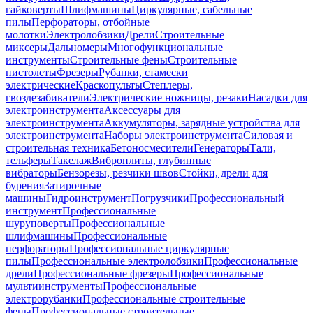
гайковерты
Шлифмашины
Циркулярные, сабельные
пилы
Перфораторы, отбойные
молотки
Электролобзики
Дрели
Строительные
миксеры
Дальномеры
Многофункциональные
инструменты
Строительные фены
Строительные
пистолеты
Фрезеры
Рубанки, стамески
электрические
Краскопульты
Степлеры,
гвоздезабиватели
Электрические ножницы, резаки
Насадки для
электроинструмента
Аксессуары для
электроинструмента
Аккумуляторы, зарядные устройства для
электроинструмента
Наборы электроинструмента
Силовая и
строительная техника
Бетоносмесители
Генераторы
Тали,
тельферы
Такелаж
Виброплиты, глубинные
вибраторы
Бензорезы, резчики швов
Стойки, дрели для
бурения
Затирочные
машины
Гидроинструмент
Погрузчики
Профессиональный
инструмент
Профессиональные
шуруповерты
Профессиональные
шлифмашины
Профессиональные
перфораторы
Профессиональные циркулярные
пилы
Профессиональные электролобзики
Профессиональные
дрели
Профессиональные фрезеры
Профессиональные
мультиинструменты
Профессиональные
электрорубанки
Профессиональные строительные
фены
Профессиональные строительные