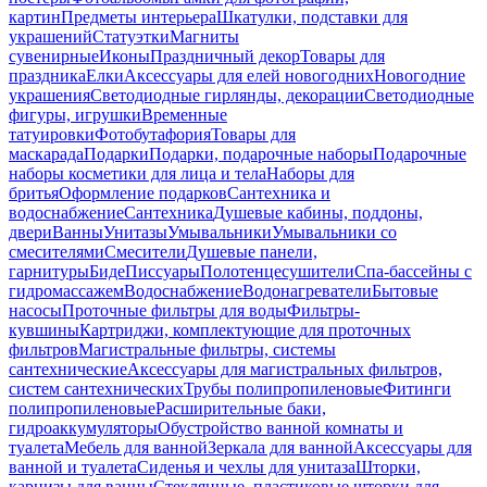
картин
Предметы интерьера
Шкатулки, подставки для
украшений
Статуэтки
Магниты
сувенирные
Иконы
Праздничный декор
Товары для
праздника
Елки
Аксессуары для елей новогодних
Новогодние
украшения
Светодиодные гирлянды, декорации
Светодиодные
фигуры, игрушки
Временные
татуировки
Фотобутафория
Товары для
маскарада
Подарки
Подарки, подарочные наборы
Подарочные
наборы косметики для лица и тела
Наборы для
бритья
Оформление подарков
Сантехника и
водоснабжение
Сантехника
Душевые кабины, поддоны,
двери
Ванны
Унитазы
Умывальники
Умывальники со
смесителями
Смесители
Душевые панели,
гарнитуры
Биде
Писсуары
Полотенцесушители
Спа-бассейны с
гидромассажем
Водоснабжение
Водонагреватели
Бытовые
насосы
Проточные фильтры для воды
Фильтры-
кувшины
Картриджи, комплектующие для проточных
фильтров
Магистральные фильтры, системы
сантехнические
Аксессуары для магистральных фильтров,
систем сантехнических
Трубы полипропиленовые
Фитинги
полипропиленовые
Расширительные баки,
гидроаккумуляторы
Обустройство ванной комнаты и
туалета
Мебель для ванной
Зеркала для ванной
Аксессуары для
ванной и туалета
Сиденья и чехлы для унитаза
Шторки,
карнизы для ванны
Стеклянные, пластиковые шторки для