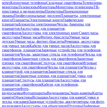
series
Кнопочные телефоны
Складные смартфоны
Телевизоры,
мониторы
Телевизоры
Мониторы
Мониторы-телевизоры
ТВ-
приставки и медиаплееры
Проекторы
Проекционные
экраны
Профессиональные дисплеи
Планшеты, электронные
книги
Планшеты
Электронные книги
Графические
планшеты
Блокноты электронные
Чехлы, бамперы для
планшетов
Аксессуары для планшетов,
смартфонов
Аксессуары для электронных книг
Смарт-часы,
аксессуары
Умные часы
Фитнес-браслеты
Умные часы
детские
Умные часы, фитнес-браслеты
Ремешки, аксессуары
для умных часов
Кабели для умных часов
Аксессуары для
смартфонов, планшетов
Зарядные устройства для телефонов,
планшетов
Чехлы, защитные стекла для телефонов
Чехлы для
смартфонов
Защитные стекла для смартфонов
Защитные
пленки для смартфонов
Стилусы для смартфонов
Игровые
аксессуары для смартфонов
Чехлы для планшетов
Чехлы с
клавиатурой для планшетов
Защитные стекла для
планшетов
Защитные пленки для планшетов
Сумки для
планшетов
Стилусы для планшетов
Аксессуары для
планшетов, смартфонов
Кабели для телефонов,
планшетов
Фото,
видеосъемка
Фотоаппараты
Видеокамеры
Экшн-камеры
Карты
памяти
Объективы
Вспышки
Аксессуары для камер
Сумки и
чехлы для камер
Зарядные устройства, аккумуляторы для фото,
видеокамер
Аксессуары для объективов
Штативы
Цифровые