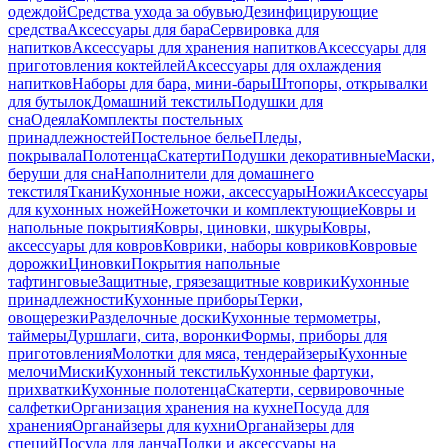
одеждой
Средства ухода за обувью
Дезинфицирующие
средства
Аксессуары для бара
Сервировка для
напитков
Аксессуары для хранения напитков
Аксессуары для
приготовления коктейлей
Аксессуары для охлаждения
напитков
Наборы для бара, мини-бары
Штопоры, открывалки
для бутылок
Домашний текстиль
Подушки для
сна
Одеяла
Комплекты постельных
принадлежностей
Постельное белье
Пледы,
покрывала
Полотенца
Скатерти
Подушки декоративные
Маски,
беруши для сна
Наполнители для домашнего
текстиля
Ткани
Кухонные ножи, аксессуары
Ножи
Аксессуары
для кухонных ножей
Ножеточки и комплектующие
Ковры и
напольные покрытия
Ковры, циновки, шкуры
Ковры,
аксессуары для ковров
Коврики, наборы ковриков
Ковровые
дорожки
Циновки
Покрытия напольные
тафтинговые
Защитные, грязезащитные коврики
Кухонные
принадлежности
Кухонные приборы
Терки,
овощерезки
Разделочные доски
Кухонные термометры,
таймеры
Дуршлаги, сита, воронки
Формы, приборы для
приготовления
Молотки для мяса, тендерайзеры
Кухонные
мелочи
Миски
Кухонный текстиль
Кухонные фартуки,
прихватки
Кухонные полотенца
Скатерти, сервировочные
салфетки
Организация хранения на кухне
Посуда для
хранения
Органайзеры для кухни
Органайзеры для
специй
Посуда для ланча
Полки и аксессуары на