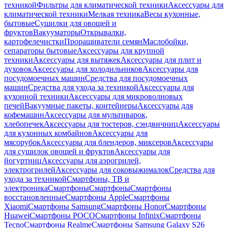
техникой
Фильтры для климатической техники
Аксессуары для
климатической техники
Мелкая техника
Весы кухонные,
бытовые
Сушилки для овощей и
фруктов
Вакууматоры
Открывалки,
картофелечистки
Проращиватели семян
Маслобойки,
сепараторы бытовые
Аксессуары для крупной
техники
Аксессуары для вытяжек
Аксессуары для плит и
духовок
Аксессуары для холодильников
Аксессуары для
посудомоечных машин
Средства для посудомоечных
машин
Средства для ухода за техникой
Аксессуары для
кухонной техники
Аксессуары для микроволновых
печей
Вакуумные пакеты, контейнеры
Аксессуары для
кофемашин
Аксессуары для мультиварок,
хлебопечек
Аксессуары для тостеров, сэндвичниц
Аксессуары
для кухонных комбайнов
Аксессуары для
мясорубок
Аксессуары для блендеров, миксеров
Аксессуары
для сушилок овощей и фруктов
Аксессуары для
йогуртниц
Аксессуары для аэрогрилей,
электрогрилей
Аксессуары для соковыжималок
Средства для
ухода за техникой
Смартфоны, ТВ и
электроника
Смартфоны
Смартфоны
Смартфоны
восстановленные
Смартфоны Apple
Смартфоны
Xiaomi
Смартфоны Samsung
Смартфоны Honor
Смартфоны
Huawei
Смартфоны POCO
Смартфоны Infinix
Смартфоны
Tecno
Смартфоны Realme
Смартфоны Samsung Galaxy S26