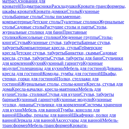
матрас
Основания для
кроватей
Подматрасники
Раскладушки
Кровати-трансформеры,
шкафы-кровати
Кровати-домики
Столы
Кухонные
столы
Барные столы
Столы письменные,
компьютерные
Детские столы
Туалетные столики
Журнальные
столы
Садовые столы
Растущие столы и парты
Столы,
журнальные столики для бани
Приставные
столики
Консольные столики
Обеденные группы
Столы-
книги
Стулья
Кухонные стулья, табуреты
Барные стулья,
табуреты
Компьютерные кресла, стулья
Геймерские
кресла
Детские стулья, табуреты
Банкетки, скамьи
Садовые
кресла, стулья, табуреты
Стулья, табуреты для бани
Стульчики
для кормления
Кухня
Кухонный гарнитур
Кухонные
модули
Столешницы для кухни
Мебель для гостиной
Диваны,
кресла для гостиной
Комоды, тумбы для гостиной
Шкафы,
стенки, горки для гостиной
Полки, стеллажи для
гостиной
Журнальные столы, столы-книги
Кресла, стулья для
дома
Кресла-качалки, кресла-маятники
Мебель для
кухни
Столы, столики
Стулья для кухни
Стулья, табуреты
барные
Кухонный гарнитур
Кухонные модули
Кухонные
уголки, диваны
Стульчики для кормления
Системы хранения
для кухни
Мебель для ванной
Тумбы, консоли для
ванной
Шкафы, пеналы для ванной
Шкафчики, полки для
ванной
Зеркала для ванной
Аксессуары для ванной
Мебель-
трансформер
Мебель-трансформер
Кровати-