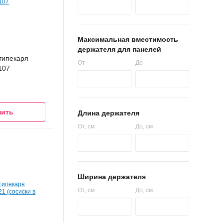
Максимальная вместимость
держателя для панелей
типекаря
От
До
107
мить
Длина держателя
От
, см
До
, см
Ширина держателя
От
, см
До
, см