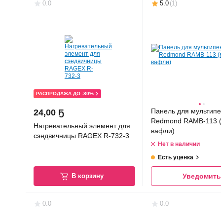
0.0
5.0
(
1
)
РАСПРОДАЖА ДО -80%
Панель для мультипе
24
,
00 Ҕ
Redmond RAMB-113 
Нагревательный элемент для
вафли)
сэндвичницы RAGEX R-732-3
Нет в наличии
Есть уценка
В корзину
Уведомить
0.0
0.0