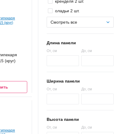
кренделя 2 шт.
оладьи 2 шт.
Смотреть все
Длина панели
От
, см
До
, см
типекаря
 (круг)
Ширина панели
мить
От
, см
До
, см
Высота панели
От
, см
До
, см