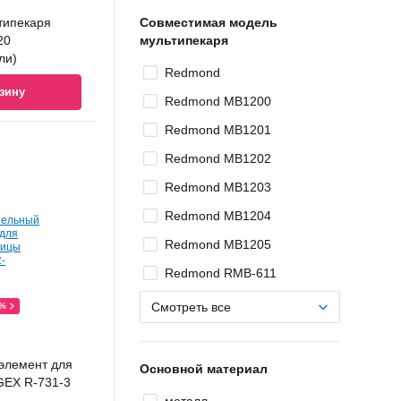
типекаря
Совместимая модель
20
мультипекаря
ли)
Redmond
зину
Redmond MB1200
Redmond MB1201
Redmond MB1202
Redmond MB1203
Redmond MB1204
Redmond MB1205
Redmond RMB-611
Смотреть все
0%
элемент для
Основной материал
GEX R-731-3