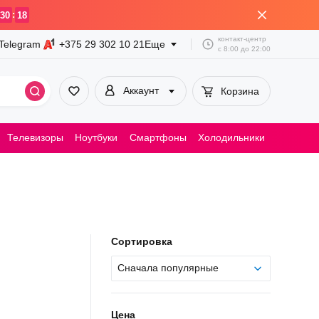
:
30
18
контакт-центр
Telegram
+375 29
302 10 21
Еще
с
8:00
до
22:00
Аккаунт
Корзина
Телевизоры
Ноутбуки
Смартфоны
Холодильники
Пылесосы
Сортировка
Сначала популярные
Цена