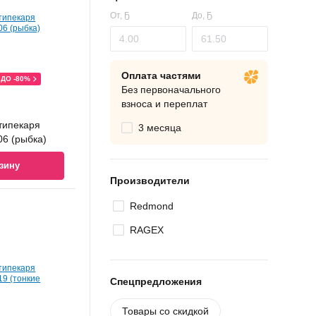
От,
Ҕ
До,
Ҕ
Оплата частями
ДО -80%
Без первоначального
взноса и переплат
типекаря
3 месяца
6 (рыбка)
зину
Производители
Redmond
RAGEX
Спецпредложения
Товары со скидкой