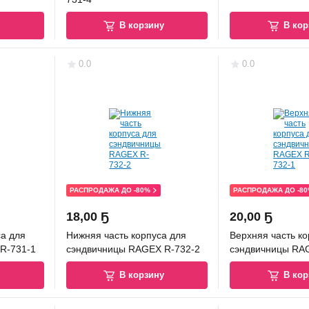
у
В корзину
В кор
0.0
0.0
РАСПРОДАЖА ДО -80%
РАСПРОДАЖА ДО -8
18
,
00 Ҕ
20
,
00 Ҕ
са для
Нижняя часть корпуса для
Верхняя часть ко
R-731-1
сэндвичницы RAGEX R-732-2
сэндвичницы RA
у
В корзину
В кор