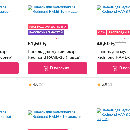
РАСПРОДАЖА ДО -80%
РАССРОЧКА 5 ЧАСТЕЙ
-13%
РАСПРОДАЖА 
53,63 Ҕ
61
,
50 Ҕ
46
,
69 Ҕ
каря
Панель для мультипекаря
Панель для муль
ургер)
Redmond RAMB-16 (пицца)
Redmond RAMB-0
у
В корзину
В кор
4.8
(
5
)
5.0
(
7
)