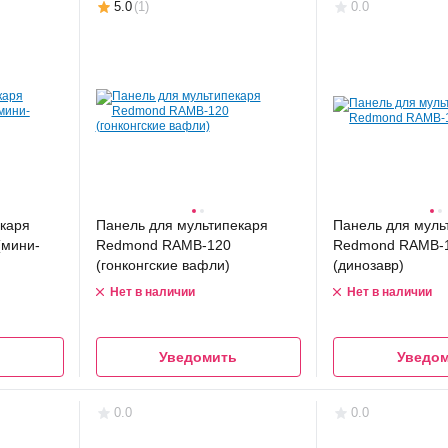
5.0
(
1
)
0.0
каря
Панель для мультипекаря
Панель для муль
(мини-
Redmond RAMB-120
Redmond RAMB-
(гонконгские вафли)
(динозавр)
Нет в наличии
Нет в наличии
Уведомить
Уведо
0.0
0.0