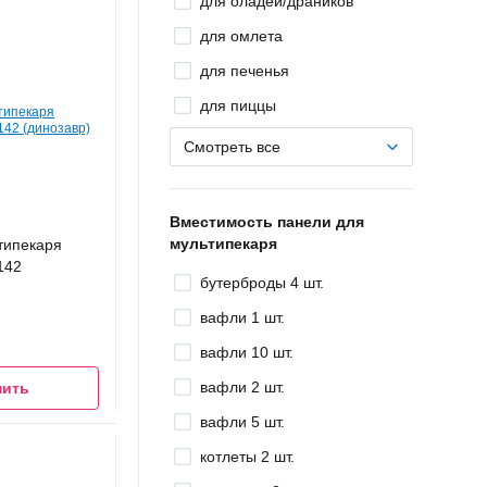
для оладей/драников
для омлета
для печенья
для пиццы
Смотреть все
Вместимость панели для
мультипекаря
типекаря
142
бутерброды 4 шт.
вафли 1 шт.
вафли 10 шт.
вафли 2 шт.
мить
вафли 5 шт.
котлеты 2 шт.