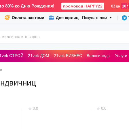
до 80% ко Дню Рождения!
промокод HAPPY22
:
03
дн
10
Оплата частями
Для юрлиц
Покупателям
1vek СТРОЙ
21vek ДОМ
21vek БИЗНЕС
Велосипеды
Услуги
ьные машины
ки
эндвичниц
0.0
0.0