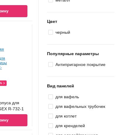
металл
зину
Цвет
черный
Популярные параметры
Антипригарное покрытие
0%
Вид панелей
для вафель
рпуса для
для вафельных трубочек
GEX R-732-1
для котлет
зину
для кренделей