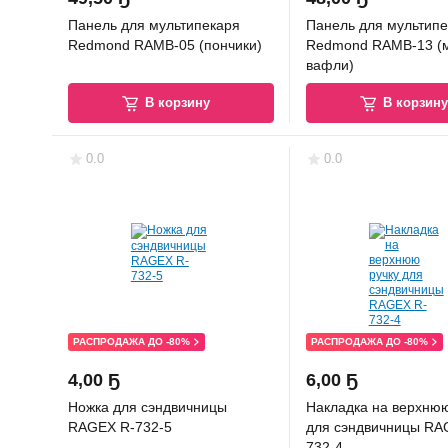
Панель для мультипекаря
Панель для мультипе
Redmond RAMB-05 (пончики)
Redmond RAMB-13 (
вафли)
В корзину
В корзин
0.0
0.0
РАСПРОДАЖА ДО -80%
РАСПРОДАЖА ДО -80%
4
,
00 Ҕ
6
,
00 Ҕ
Ножка для сэндвичницы
Накладка на верхнюю
RAGEX R-732-5
для сэндвичницы RA
732-4