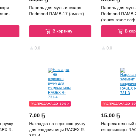
каря
Панель для мультипекаря
Панель для муль
мини-
Redmond RAMB-17 (омлет)
Redmond RAMB-
(гонконгские ваф
у
В корзину
В кор
0.0
0.0
РАСПРОДАЖА ДО -80%
РАСПРОДАЖА ДО -8
7
,
00 Ҕ
15
,
00 Ҕ
 ручку
Накладка на верхнюю ручку
Нагревательный 
GEX R-
для сэндвичницы RAGEX R-
сэндвичницы RA
731-4