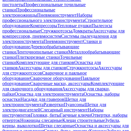
пистолеты
Профессиональные точильные
станки
Профессиональные
электроножницы
Пневмоинструмент
Наборы
профессионального электроинструмента
Строительное
оборудование
Компрессоры
Тепловые пушки
Пылесосы
профессиональные
Стружкоотсосы
Домкраты
Аксессуары для
компрессоров, пневмосистем
Системы пылеудаления для
электроинструмента
Пневмоинструмент
Станки и
оборудование
Деревообрабатывающие
станки
Ленточнопильные станки
Металлообрабатывающие
станки
Плиткорезные станки
Точильные
станки
Комплектующие для станков
Оснастка для
станков
Аксессуары для станков
Стружкоотсосы
Аксессуары
для стружкоотсосов
Сварочное и паяльное
оборудование
Сварочное оборудование
Паяльное
оборудование
Сварочные маски, аксессуары
Комплектующие
для сварочного оборудования
Аксессуары для сварки,
пайки
Оснастка для электроинструмента
Оснастка, наборы
оснастки
Насадки для граверов
Щетки для
электроинструмента
Развертки
Пуансоны
Щетки для
электродвигателей
Слесарный инструмент
Наборы
инструментов
Головки, биты
Гаечные ключи
Отвертки, наборы
отверток
Ножницы слесарные
Клещи строительные
Зубила,
керны, выколотки
Щетки слесарные
Оснастка и аксессуары для
бурения и сверления
Сверла, буры, зенкеры
Коронки
Зубила для