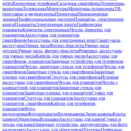
series
Кнопочные телефоны
Складные смартфоны
Телевизоры,
мониторы
Телевизоры
Мониторы
Мониторы-телевизоры
ТВ-
приставки и медиаплееры
Проекторы
Проекционные
экраны
Профессиональные дисплеи
Планшеты, электронные
книги
Планшеты
Электронные книги
Графические
планшеты
Блокноты электронные
Чехлы, бамперы для
планшетов
Аксессуары для планшетов,
смартфонов
Аксессуары для электронных книг
Смарт-часы,
аксессуары
Умные часы
Фитнес-браслеты
Умные часы
детские
Умные часы, фитнес-браслеты
Ремешки, аксессуары
для умных часов
Кабели для умных часов
Аксессуары для
смартфонов, планшетов
Зарядные устройства для телефонов,
планшетов
Чехлы, защитные стекла для телефонов
Чехлы для
смартфонов
Защитные стекла для смартфонов
Защитные
пленки для смартфонов
Стилусы для смартфонов
Игровые
аксессуары для смартфонов
Чехлы для планшетов
Чехлы с
клавиатурой для планшетов
Защитные стекла для
планшетов
Защитные пленки для планшетов
Сумки для
планшетов
Стилусы для планшетов
Аксессуары для
планшетов, смартфонов
Кабели для телефонов,
планшетов
Фото,
видеосъемка
Фотоаппараты
Видеокамеры
Экшн-камеры
Карты
памяти
Объективы
Вспышки
Аксессуары для камер
Сумки и
чехлы для камер
Зарядные устройства, аккумуляторы для фото,
видеокамер
Аксессуары для объективов
Штативы
Цифровые