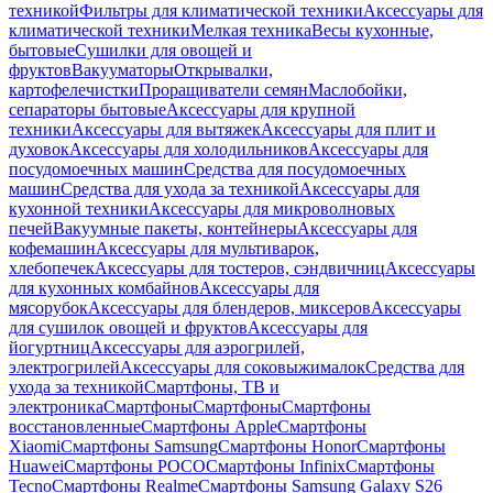
техникой
Фильтры для климатической техники
Аксессуары для
климатической техники
Мелкая техника
Весы кухонные,
бытовые
Сушилки для овощей и
фруктов
Вакууматоры
Открывалки,
картофелечистки
Проращиватели семян
Маслобойки,
сепараторы бытовые
Аксессуары для крупной
техники
Аксессуары для вытяжек
Аксессуары для плит и
духовок
Аксессуары для холодильников
Аксессуары для
посудомоечных машин
Средства для посудомоечных
машин
Средства для ухода за техникой
Аксессуары для
кухонной техники
Аксессуары для микроволновых
печей
Вакуумные пакеты, контейнеры
Аксессуары для
кофемашин
Аксессуары для мультиварок,
хлебопечек
Аксессуары для тостеров, сэндвичниц
Аксессуары
для кухонных комбайнов
Аксессуары для
мясорубок
Аксессуары для блендеров, миксеров
Аксессуары
для сушилок овощей и фруктов
Аксессуары для
йогуртниц
Аксессуары для аэрогрилей,
электрогрилей
Аксессуары для соковыжималок
Средства для
ухода за техникой
Смартфоны, ТВ и
электроника
Смартфоны
Смартфоны
Смартфоны
восстановленные
Смартфоны Apple
Смартфоны
Xiaomi
Смартфоны Samsung
Смартфоны Honor
Смартфоны
Huawei
Смартфоны POCO
Смартфоны Infinix
Смартфоны
Tecno
Смартфоны Realme
Смартфоны Samsung Galaxy S26