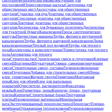
сантехнических
Фитинги
Комплектующие для
инсталляций
Опрессовочные насосы
Сантехника для
общественных мест
Аксессуары для общественных
санузлов
Сушилки для рук
Дозаторы для общественных
санузлов
Сенсорные дозаторы для общественных
санузлов
Локтевые дозаторы для общественных
санузлов
Диспенсеры для бумажных полотенец
Диспенсеры
для туалетной бумаги
Канализация
Тросы сантехнические,
вантузы
Прочистные машины
Трубы, фитинги внутренней
канализации
Трубы, фитинги наружной канализации
Люки
канализационные
Теплый пол водяной
Трубы для теплого
пола
Коллекторы и комплектующие
Термостатика для теплого
пола
Автоматика для теплого
пола
Строительство
Строительные смеси и грунтовки
Клеевые
смеси
Шпатлевки
Штукатурки
Стяжки, самонивелирующие
смеси
Строительные смеси, составы
Гидроизоляционные
смеси
Грунтовки
Добавки для строительных смесей
Пены,
клеи, герметики
Жидкие гвозди
Герметики
Монтажная
пена
Клеи для обоев
Клеи для напольных
покрытий
Очистители, растворители
Фиксаторы
резьбы
Клеи
Герметики, пены
Кирпичи, блоки, тротуарная
плитка
Кирпичи
Строительные блоки
Тротуарная
плитка
Изоляционные материалы
Минеральная
вата
Экструдированный пенополистирол
Пенопласт
Пленки,
мембраны
Отражающая теплоизоляция
Гидроизоляционные