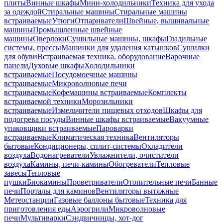
плиты
Винные шкафы
Мини-холодильники
Техника для ухода
за одеждой
Стиральные машины
Стиральные машины
встраиваемые
Утюги
Отпариватели
Швейные, вышивальные
машины
Промышленные швейные
машины
Оверлоки
Сушильные машины, шкафы
Гладильные
системы, прессы
Машинки для удаления катышков
Сушилки
для обуви
Встраиваемая техника, оборудование
Варочные
панели
Духовые шкафы
Холодильники
встраиваемые
Посудомоечные машины
встраиваемые
Микроволновые печи
встраиваемые
Кофемашины встраиваемые
Комплекты
встраиваемой техники
Морозильники
встраиваемые
Измельчители пищевых отходов
Шкафы для
подогрева посуды
Винные шкафы встраиваемые
Вакуумные
упаковщики встраиваемые
Пароварки
встраиваемые
Климатическая техника
Вентиляторы
бытовые
Кондиционеры, сплит-системы
Охладители
воздуха
Водонагреватели
Увлажнители, очистители
воздуха
Камины, печи-камины
Обогреватели
Тепловые
завесы
Тепловые
пушки
Биокамины
Проветриватели
Отопительные печи
Банные
печи
Порталы для каминов
Вентиляторы вытяжные
Метеостанции
Газовые баллоны бытовые
Техника для
приготовления еды
Аэрогрили
Микроволновые
печи
Мультиварки
Сэндвичницы, хот-дог