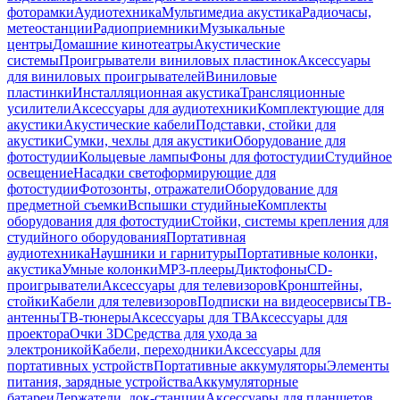
фоторамки
Аудиотехника
Мультимедиа акустика
Радиочасы,
метеостанции
Радиоприемники
Музыкальные
центры
Домашние кинотеатры
Акустические
системы
Проигрыватели виниловых пластинок
Аксессуары
для виниловых проигрывателей
Виниловые
пластинки
Инсталляционная акустика
Трансляционные
усилители
Аксессуары для аудиотехники
Комплектующие для
акустики
Акустические кабели
Подставки, стойки для
акустики
Сумки, чехлы для акустики
Оборудование для
фотостудии
Кольцевые лампы
Фоны для фотостудии
Студийное
освещение
Насадки светоформирующие для
фотостудии
Фотозонты, отражатели
Оборудование для
предметной съемки
Вспышки студийные
Комплекты
оборудования для фотостудии
Стойки, системы крепления для
студийного оборудования
Портативная
аудиотехника
Наушники и гарнитуры
Портативные колонки,
акустика
Умные колонки
MP3-плееры
Диктофоны
CD-
проигрыватели
Аксессуары для телевизоров
Кронштейны,
стойки
Кабели для телевизоров
Подписки на видеосервисы
ТВ-
антенны
ТВ-тюнеры
Аксессуары для ТВ
Аксессуары для
проектора
Очки 3D
Средства для ухода за
электроникой
Кабели, переходники
Аксессуары для
портативных устройств
Портативные аккумуляторы
Элементы
питания, зарядные устройства
Аккумуляторные
батареи
Держатели, док-станции
Аксессуары для планшетов,