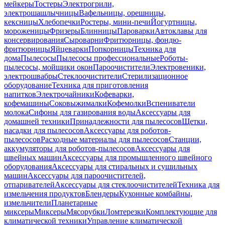
мейкеры
Тостеры
Электрогрили,
электрошашлычницы
Вафельницы, орешницы,
кексницы
Хлебопечки
Ростеры, мини-печи
Йогуртницы,
мороженицы
Фризеры
Блинницы
Пароварки
Автоклавы для
консервирования
Сыроварни
Фритюрницы, фондю-
фритюрницы
Яйцеварки
Попкорницы
Техника для
дома
Пылесосы
Пылесосы профессиональные
Роботы-
пылесосы, мойщики окон
Пароочистители
Электровеники,
электрошвабры
Стеклоочистители
Стерилизационное
оборудование
Техника для приготовления
напитков
Электрочайники
Кофеварки,
кофемашины
Соковыжималки
Кофемолки
Вспениватели
молока
Сифоны для газирования воды
Аксессуары для
домашней техники
Принадлежности для пылесосов
Щетки,
насадки для пылесосов
Аксессуары для роботов-
пылесосов
Расходные материалы для пылесосов
Станции,
аккумуляторы для роботов-пылесосов
Аксессуары для
швейных машин
Аксессуары для промышленного швейного
оборудования
Аксессуары для стиральных и сушильных
машин
Аксессуары для пароочистителей,
отпаривателей
Аксессуары для стеклоочистителей
Техника для
измельчения продуктов
Блендеры
Кухонные комбайны,
измельчители
Планетарные
миксеры
Миксеры
Мясорубки
Ломтерезки
Комплектующие для
климатической техники
Управление климатической