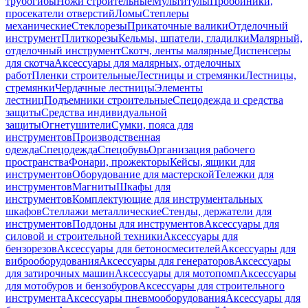
трубогибы
Ножи строительные
Мультитулы
Пробойники,
просекатели отверстий
Ломы
Степлеры
механические
Стеклорезы
Прикаточные валики
Отделочный
инструмент
Плиткорезы
Кельмы, шпатели, гладилки
Малярный,
отделочный инструмент
Скотч, ленты малярные
Диспенсеры
для скотча
Аксессуары для малярных, отделочных
работ
Пленки строительные
Лестницы и стремянки
Лестницы,
стремянки
Чердачные лестницы
Элементы
лестниц
Подъемники строительные
Спецодежда и средства
защиты
Средства индивидуальной
защиты
Огнетушители
Сумки, пояса для
инструментов
Производственная
одежда
Спецодежда
Спецобувь
Организация рабочего
пространства
Фонари, прожекторы
Кейсы, ящики для
инструментов
Оборудование для мастерской
Тележки для
инструментов
Магниты
Шкафы для
инструментов
Комплектующие для инструментальных
шкафов
Стеллажи металлические
Стенды, держатели для
инструментов
Поддоны для инструментов
Аксессуары для
силовой и строительной техники
Аксессуары для
бензорезов
Аксессуары для бетоносмесителей
Аксессуары для
виброоборудования
Аксессуары для генераторов
Аксессуары
для затирочных машин
Аксессуары для мотопомп
Аксессуары
для мотобуров и бензобуров
Аксессуары для строительного
инструмента
Аксессуары пневмооборудования
Аксессуары для