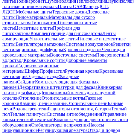
ленты
Поликарбонат
Шумоизоляция
Теплоизоляция
Звукоизоляц
плитные и пиломатериалы
Плиты OSB
Фанера
ДСП,
ЛДСП
Мебельные щиты
Террасные доски
Древесные
плиты
Пиломатериалы
Материалы для сухого
строительства
Гипсокартон
Гипсоволокнистые
листы
Цементные плиты
Профили для
гипсокартона
Комплектующие для гипсокартона
Ленты
армирующие
Уплотнительные ленты
Гипсовые и цементные
плиты
Вентиляторы вытяжные
Системы воздуховодов
Решетки
вентиляционные, диффузоры
Кровля и водосток
Черепица и
кровельные материалы
Водосточные системы
Поверхностный
водоотвод
Кровельные софиты
Доборные элементы
кровли
Гидроизоляционные
материалы
Шифер
Профнастил
Рулонная кровля
Кровельная
вентиляция
Отделка фасада
Фасадные
панели
Сайдинг
Комплектующие для фасадных
панелей
Декоративные штукатурки для фасада
Клинкерная
плитка для фасада
Декоративный камень для наружной
отделки
Отопление
Отопительные котлы
Газовые
колонки
Камины, печи-камины
Отопительные печи
Банные
печи
Водонагреватели
Радиаторы отопления, батареи
Теплый
пол
Теплые плинтусы
Системы антиобледенения
Управление
климатической техникой
Комплектующие для отопительного
оборудования
Стабилизаторы напряжения
Насосы
циркуляционные
Регулирующая арматура
Отвод и подвод