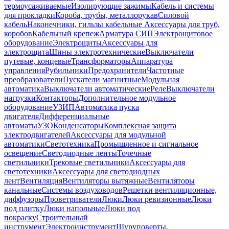
термоусаживаемые
Изолирующие зажимы
Кабель и системы
для прокладки
Короба, трубы, металлорукав
Силовой
кабель
Наконечники, гильзы кабельные
Аксессуары для труб,
коробов
Кабельный крепеж
Арматура СИП
Электрощитовое
оборудование
Электрощиты
Аксессуары для
электрощита
Шины электротехнические
Выключатели
путевые, концевые
Трансформаторы
Аппаратура
управления
Рубильники
Предохранители
Частотные
преобразователи
Пускатели магнитные
Модульная
автоматика
Выключатели автоматические
Реле
Выключатели
нагрузки
Контакторы
Дополнительное модульное
оборудование
УЗИП
Автоматика пуска
двигателя
Дифференциальные
автоматы
УЗО
Конденсаторы
Комплексная защита
электродвигателей
Аксессуары для модульной
автоматики
Светотехника
Промышленное и сигнальное
освещение
Светодиодные ленты
Точечные
светильники
Трековые светильники
Аксессуары для
светотехники
Аксессуары для светодиодных
лент
Вентиляция
Вентиляторы вытяжные
Вентиляторы
канальные
Системы воздуховодов
Решетки вентиляционные,
диффузоры
Проветриватели
Люки
Люки ревизионные
Люки
под плитку
Люки напольные
Люки под
покраску
Строительный
инструмент
Электроинструмент
Шуруповерты,