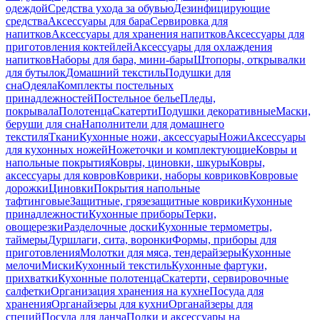
одеждой
Средства ухода за обувью
Дезинфицирующие
средства
Аксессуары для бара
Сервировка для
напитков
Аксессуары для хранения напитков
Аксессуары для
приготовления коктейлей
Аксессуары для охлаждения
напитков
Наборы для бара, мини-бары
Штопоры, открывалки
для бутылок
Домашний текстиль
Подушки для
сна
Одеяла
Комплекты постельных
принадлежностей
Постельное белье
Пледы,
покрывала
Полотенца
Скатерти
Подушки декоративные
Маски,
беруши для сна
Наполнители для домашнего
текстиля
Ткани
Кухонные ножи, аксессуары
Ножи
Аксессуары
для кухонных ножей
Ножеточки и комплектующие
Ковры и
напольные покрытия
Ковры, циновки, шкуры
Ковры,
аксессуары для ковров
Коврики, наборы ковриков
Ковровые
дорожки
Циновки
Покрытия напольные
тафтинговые
Защитные, грязезащитные коврики
Кухонные
принадлежности
Кухонные приборы
Терки,
овощерезки
Разделочные доски
Кухонные термометры,
таймеры
Дуршлаги, сита, воронки
Формы, приборы для
приготовления
Молотки для мяса, тендерайзеры
Кухонные
мелочи
Миски
Кухонный текстиль
Кухонные фартуки,
прихватки
Кухонные полотенца
Скатерти, сервировочные
салфетки
Организация хранения на кухне
Посуда для
хранения
Органайзеры для кухни
Органайзеры для
специй
Посуда для ланча
Полки и аксессуары на