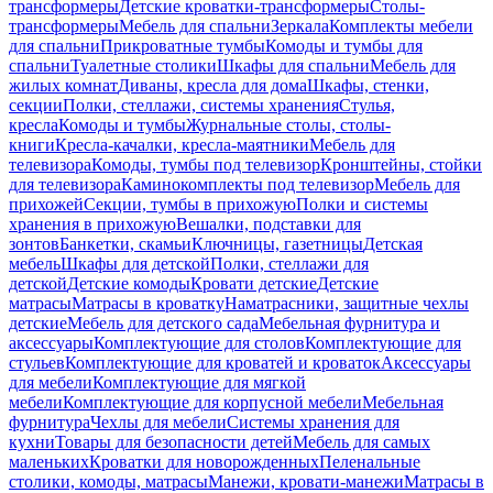
трансформеры
Детские кроватки-трансформеры
Столы-
трансформеры
Мебель для спальни
Зеркала
Комплекты мебели
для спальни
Прикроватные тумбы
Комоды и тумбы для
спальни
Туалетные столики
Шкафы для спальни
Мебель для
жилых комнат
Диваны, кресла для дома
Шкафы, стенки,
секции
Полки, стеллажи, системы хранения
Стулья,
кресла
Комоды и тумбы
Журнальные столы, столы-
книги
Кресла-качалки, кресла-маятники
Мебель для
телевизора
Комоды, тумбы под телевизор
Кронштейны, стойки
для телевизора
Каминокомплекты под телевизор
Мебель для
прихожей
Секции, тумбы в прихожую
Полки и системы
хранения в прихожую
Вешалки, подставки для
зонтов
Банкетки, скамьи
Ключницы, газетницы
Детская
мебель
Шкафы для детской
Полки, стеллажи для
детской
Детские комоды
Кровати детские
Детские
матрасы
Матрасы в кроватку
Наматрасники, защитные чехлы
детские
Мебель для детского сада
Мебельная фурнитура и
аксессуары
Комплектующие для столов
Комплектующие для
стульев
Комплектующие для кроватей и кроваток
Аксессуары
для мебели
Комплектующие для мягкой
мебели
Комплектующие для корпусной мебели
Мебельная
фурнитура
Чехлы для мебели
Системы хранения для
кухни
Товары для безопасности детей
Мебель для самых
маленьких
Кроватки для новорожденных
Пеленальные
столики, комоды, матрасы
Манежи, кровати-манежи
Матрасы в