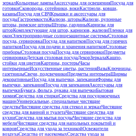
зеркал
Кольцевые лампы
Аксессуары для освещения
Посуда для
готовки
Сковороды, сотейники, воки
Кастрюли, ковши,
казаны
Посуда для СВЧ
Крышки и аксессуары для
посуды
Гастроемкости
Жалюзи, шторы
Жалюзи, рулонные
шторы, римские шторы
Шторы, гардины
Карнизы для
штор
Комплектующие для штор, карнизов, жалюзи
Пленки для
окон
Электроприводные солнцезащитные системы
Столовая
посуда, сервировка
Посуда для напитков
Посуда для горячих
напитков
Посуда для подачи и хранения напитков
Столовые
приборы
Столовая посуда
Посуда для сервировки
Предметы
сервировки
Детская столовая посуда
Декор
Зеркала
Кашпо,
стойки для цветов
Картины, постеры
Часы
интерьерные
Искусственные цветы, растения
Вазы
Ключницы,
газетницы
Свечи, подсвечники
Предметы интерьера
Ширмы
декоративные
Посуда для выпечки, запекания
Формы для
выпечки, запекания
Посуда для запекания
Аксессуары для
выпечки
Бумага, фольга, рукава для выпечки
Бытовая
химия
Средства для стирки
Средства для посудомоечных
машин
Универсальные, специальные чистящие
средства
Чистящие средства для стекол и зеркал
Чистящие
средства для ванной и туалета
Чистящие средства для
кухни
Средства для мытья посуды
Чистящие средства для
мебели
Чистящие средства для напольных покрытий и
ковров
Средства для ухода за техникой
Освежители
воздуха
Средства от насекомых
Средства ухода за