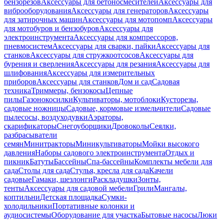
бензорезов
Аксессуары для бетоносмесителей
Аксессуары для
виброоборудования
Аксессуары для генераторов
Аксессуары
для затирочных машин
Аксессуары для мотопомп
Аксессуары
для мотобуров и бензобуров
Аксессуары для
электроинструмента
Аксессуары для компрессоров,
пневмосистем
Аксессуары для сварки, пайки
Аксессуары для
станков
Аксессуары для стружкоотсосов
Аксессуары для
бурения и сверления
Аксессуары для резания
Аксессуары для
шлифования
Аксессуары для измерительных
приборов
Аксессуары для станков
Дом и сад
Садовая
техника
Триммеры, бензокосы
Цепные
пилы
Газонокосилки
Культиваторы, мотоблоки
Кусторезы,
садовые ножницы
Садовые, кормовые измельчители
Садовые
пылесосы, воздуходувки
Аэраторы,
скарификаторы
Снегоуборщики
Дровоколы
Сеялки,
разбрасыватели
семян
Минитракторы
Миникультиваторы
Мойки высокого
давления
Наборы садового электроинструмента
Отдых и
пикник
Батуты
Бассейны
Спа-бассейны
Комплекты мебели для
сада
Столы для сада
Стулья, кресла для сада
Качели
садовые
Гамаки, шезлонги
Раскладушки
Зонты,
тенты
Аксессуары для садовой мебели
Грили
Мангалы,
коптильни
Детская площадка
Сумки-
холодильники
Портативные колонки и
аудиосистемы
Оборудование для участка
Бытовые насосы
Люки