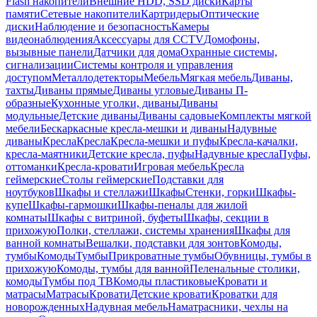
Flash накопители
Внешние HDD, SSD диски
Карты
памяти
Сетевые накопители
Картридеры
Оптические
диски
Наблюдение и безопасность
Камеры
видеонаблюдения
Аксессуары для CCTV
Домофоны,
вызывные панели
Датчики для дома
Охранные системы,
сигнализации
Системы контроля и управления
доступом
Металлодетекторы
Мебель
Мягкая мебель
Диваны,
тахты
Диваны прямые
Диваны угловые
Диваны П-
образные
Кухонные уголки, диваны
Диваны
модульные
Детские диваны
Диваны садовые
Комплекты мягкой
мебели
Бескаркасные кресла-мешки и диваны
Надувные
диваны
Кресла
Кресла
Кресла-мешки и пуфы
Кресла-качалки,
кресла-маятники
Детские кресла, пуфы
Надувные кресла
Пуфы,
оттоманки
Кресла-кровати
Игровая мебель
Кресла
геймерские
Столы геймерские
Подставки для
ноутбуков
Шкафы и стеллажи
Шкафы
Стенки, горки
Шкафы-
купе
Шкафы-гармошки
Шкафы-пеналы для жилой
комнаты
Шкафы с витриной, буфеты
Шкафы, секции в
прихожую
Полки, стеллажи, системы хранения
Шкафы для
ванной комнаты
Вешалки, подставки для зонтов
Комоды,
тумбы
Комоды
Тумбы
Прикроватные тумбы
Обувницы, тумбы в
прихожую
Комоды, тумбы для ванной
Пеленальные столики,
комоды
Тумбы под ТВ
Комоды пластиковые
Кровати и
матрасы
Матрасы
Кровати
Детские кровати
Кроватки для
новорожденных
Надувная мебель
Наматрасники, чехлы на