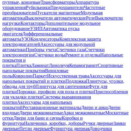
путевые, концевые
Трансформаторы
Аппаратура
управления
Рубильники
Предохранители
Частотные
преобразователи
Пускатели магнитные
Модульная
автоматика
Выключатели автоматические
Реле
Выключатели
нагрузки
Контакторы
Дополнительное модульное
оборудование
УЗИП
Автоматика пуска
двигателя
Дифференциальные
автоматы
УЗО
Конденсаторы
Комплексная защита
электродвигателей
Аксессуары для модульной
автоматики
Приборы учета
Счетчики газа
Счетчики
электроэнергии
Счетчики воды
Ремонт и отделка
Напольные
покрытия и
плитка
Плитка
Ламинат
Линолеум
Керамогранит
Спортивные
напольные покрытия
Виниловые
полы
Ковролин
Паркет
Искусственная трава
Аксессуары для
напольных покрытий и плитки
Подложка
Плинтусы, уголки,
обводы для труб
Плинтусы для сантехники
Фуги для
плитки
Порожки, профили для пола и плитки
Приспособления
для укладки плитки
Системы выравнивания
плитки
Аксессуары для напольных
покрытий
Реставрационные материалы
Двери и арки
Двери
входные
Двери межкомнатные
Арки межкомнатные
Москитные
сетки
Двери для бани и сауны
Коробки и
фурнитура
Наличники, коробки, доборы
Ручки дверные
Замки
дверные
Петли дверные
Фурнитура дверная
Доводчики