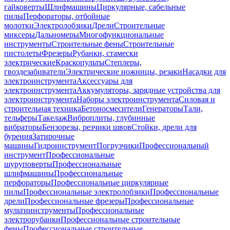
гайковерты
Шлифмашины
Циркулярные, сабельные
пилы
Перфораторы, отбойные
молотки
Электролобзики
Дрели
Строительные
миксеры
Дальномеры
Многофункциональные
инструменты
Строительные фены
Строительные
пистолеты
Фрезеры
Рубанки, стамески
электрические
Краскопульты
Степлеры,
гвоздезабиватели
Электрические ножницы, резаки
Насадки для
электроинструмента
Аксессуары для
электроинструмента
Аккумуляторы, зарядные устройства для
электроинструмента
Наборы электроинструмента
Силовая и
строительная техника
Бетоносмесители
Генераторы
Тали,
тельферы
Такелаж
Виброплиты, глубинные
вибраторы
Бензорезы, резчики швов
Стойки, дрели для
бурения
Затирочные
машины
Гидроинструмент
Погрузчики
Профессиональный
инструмент
Профессиональные
шуруповерты
Профессиональные
шлифмашины
Профессиональные
перфораторы
Профессиональные циркулярные
пилы
Профессиональные электролобзики
Профессиональные
дрели
Профессиональные фрезеры
Профессиональные
мультиинструменты
Профессиональные
электрорубанки
Профессиональные строительные
фены
Профессиональные строительные