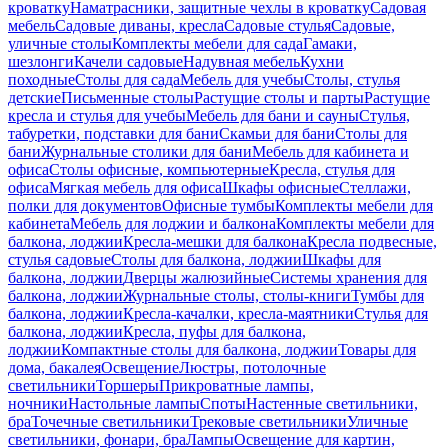
кроватку
Наматрасники, защитные чехлы в кроватку
Садовая
мебель
Садовые диваны, кресла
Садовые стулья
Садовые,
уличные столы
Комплекты мебели для сада
Гамаки,
шезлонги
Качели садовые
Надувная мебель
Кухни
походные
Столы для сада
Мебель для учебы
Столы, стулья
детские
Письменные столы
Растущие столы и парты
Растущие
кресла и стулья для учебы
Мебель для бани и сауны
Стулья,
табуретки, подставки для бани
Скамьи для бани
Столы для
бани
Журнальные столики для бани
Мебель для кабинета и
офиса
Столы офисные, компьютерные
Кресла, стулья для
офиса
Мягкая мебель для офиса
Шкафы офисные
Стеллажи,
полки для документов
Офисные тумбы
Комплекты мебели для
кабинета
Мебель для лоджии и балкона
Комплекты мебели для
балкона, лоджии
Кресла-мешки для балкона
Кресла подвесные,
стулья садовые
Столы для балкона, лоджии
Шкафы для
балкона, лоджии
Дверцы жалюзийные
Системы хранения для
балкона, лоджии
Журнальные столы, столы-книги
Тумбы для
балкона, лоджии
Кресла-качалки, кресла-маятники
Стулья для
балкона, лоджии
Кресла, пуфы для балкона,
лоджии
Компактные столы для балкона, лоджии
Товары для
дома, бакалея
Освещение
Люстры, потолочные
светильники
Торшеры
Прикроватные лампы,
ночники
Настольные лампы
Споты
Настенные светильники,
бра
Точечные светильники
Трековые светильники
Уличные
светильники, фонари, бра
Лампы
Освещение для картин,