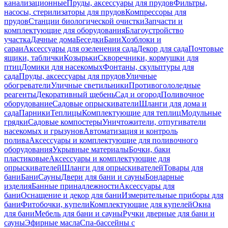
канализационные
Пруды, аксессуары для прудов
Фильтры,
насосы, стерилизаторы для прудов
Компрессоры для
прудов
Станции биологической очистки
Запчасти и
комплектующие для оборудования
Благоустройство
участка
Дачные дома
Беседки
Бани
Хозблоки и
сараи
Аксессуары для озеленения сада
Декор для сада
Почтовые
ящики, таблички
Козырьки
Скворечники, кормушки для
птиц
Домики для насекомых
Фонтаны, скульптуры для
сада
Пруды, аксессуары для прудов
Уличные
обогреватели
Уличные светильники
Противогололедные
реагенты
Декоративный щебень
Сад и огород
Поливочное
оборудование
Садовые опрыскиватели
Шланги для дома и
сада
Парники
Теплицы
Комплектующие для теплиц
Модульные
грядки
Садовые компостеры
Уничтожители, отпугиватели
насекомых и грызунов
Автоматизация и контроль
полива
Аксессуары и комплектующие для поливочного
оборудования
Укрывные материалы
Бочки, баки
пластиковые
Аксессуары и комплектующие для
опрыскивателей
Шланги для опрыскивателей
Товары для
бани
Бани
Сауны
Двери для бани и сауны
Бондарные
изделия
Банные принадлежности
Аксессуары для
бани
Оснащение и декор для бани
Измерительные приборы для
бани
Фитобочки, купели
Комплектующие для купелей
Окна
для бани
Мебель для бани и сауны
Ручки дверные для бани и
сауны
Эфирные масла
Спа-бассейны с