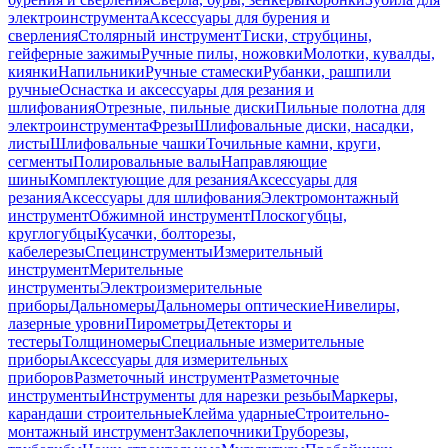
электроинструмента
Аксессуары для бурения и
сверления
Столярный инструмент
Тиски, струбцины,
гейферные зажимы
Ручные пилы, ножовки
Молотки, кувалды,
киянки
Напильники
Ручные стамески
Рубанки, рашпили
ручные
Оснастка и аксессуары для резания и
шлифования
Отрезные, пильные диски
Пильные полотна для
электроинструмента
Фрезы
Шлифовальные диски, насадки,
листы
Шлифовальные чашки
Точильные камни, круги,
сегменты
Полировальные валы
Направляющие
шины
Комплектующие для резания
Аксессуары для
резания
Аксессуары для шлифования
Электромонтажный
инструмент
Обжимной инструмент
Плоскогубцы,
круглогубцы
Кусачки, болторезы,
кабелерезы
Специнструменты
Измерительный
инструмент
Мерительные
инструменты
Электроизмерительные
приборы
Дальномеры
Дальномеры оптические
Нивелиры,
лазерные уровни
Пирометры
Детекторы и
тестеры
Толщиномеры
Специальные измерительные
приборы
Аксессуары для измерительных
приборов
Разметочный инструмент
Разметочные
инструменты
Инструменты для нарезки резьбы
Маркеры,
карандаши строительные
Клейма ударные
Строительно-
монтажный инструмент
Заклепочники
Труборезы,