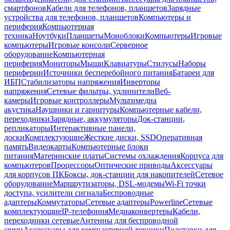
смартфонов
Кабели для телефонов, планшетов
Зарядные
устройства для телефонов, планшетов
Компьютеры и
периферия
Компьютерная
техника
Ноутбуки
Планшеты
Моноблоки
Компьютеры
Игровые
компьютеры
Игровые консоли
Серверное
оборудование
Компьютерная
периферия
Мониторы
Мыши
Клавиатуры
Стилусы
Наборы
периферии
Источники бесперебойного питания
Батареи для
ИБП
Стабилизаторы напряжения
Инверторы
напряжения
Сетевые фильтры, удлинители
Веб-
камеры
Игровые контроллеры
Мультимедиа
акустика
Наушники и гарнитуры
Компьютерные кабели,
переходники
Зарядные, аккумуляторы
Док-станции,
репликаторы
Интерактивные панели,
доски
Комплектующие
Жесткие диски, SSD
Оперативная
память
Видеокарты
Компьютерные блоки
питания
Материнские платы
Системы охлаждения
Корпуса для
компьютеров
Процессоры
Оптические приводы
Аксессуары
для корпусов ПК
Боксы, док-станции для накопителей
Сетевое
оборудование
Маршрутизаторы, DSL-модемы
Wi-Fi точки
доступа, усилители сигнала
Беспроводные
адаптеры
Коммутаторы
Сетевые адаптеры
Powerline
Сетевые
комплектующие
IP-телефония
Медиаконвертеры
Кабели,
переходники сетевые
Антенны для беспроводной
связи
Аксессуары для компьютерной техники
Подставки для