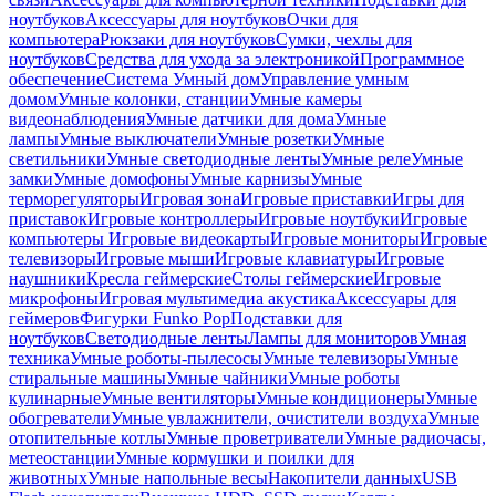
ноутбуков
Аксессуары для ноутбуков
Очки для
компьютера
Рюкзаки для ноутбуков
Сумки, чехлы для
ноутбуков
Средства для ухода за электроникой
Программное
обеспечение
Система Умный дом
Управление умным
домом
Умные колонки, станции
Умные камеры
видеонаблюдения
Умные датчики для дома
Умные
лампы
Умные выключатели
Умные розетки
Умные
светильники
Умные светодиодные ленты
Умные реле
Умные
замки
Умные домофоны
Умные карнизы
Умные
терморегуляторы
Игровая зона
Игровые приставки
Игры для
приставок
Игровые контроллеры
Игровые ноутбуки
Игровые
компьютеры
Игровые видеокарты
Игровые мониторы
Игровые
телевизоры
Игровые мыши
Игровые клавиатуры
Игровые
наушники
Кресла геймерские
Столы геймерские
Игровые
микрофоны
Игровая мультимедиа акустика
Аксессуары для
геймеров
Фигурки Funko Pop
Подставки для
ноутбуков
Светодиодные ленты
Лампы для мониторов
Умная
техника
Умные роботы-пылесосы
Умные телевизоры
Умные
стиральные машины
Умные чайники
Умные роботы
кулинарные
Умные вентиляторы
Умные кондиционеры
Умные
обогреватели
Умные увлажнители, очистители воздуха
Умные
отопительные котлы
Умные проветриватели
Умные радиочасы,
метеостанции
Умные кормушки и поилки для
животных
Умные напольные весы
Накопители данных
USB