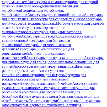
гидромассажем
Аксессуары и комплектующие для садовой
техники
Навесное оборудование
Двигатели для
мотоблоков
Прицепы для мотоблоков,
минитракторов
Аксессуары для газонной техники
Аксессуары
для цепных пил
Аксессуары для садовой техники
Аксессуары
для кусторезов, ножниц садовых
Моторные масла для садовой
техники
Аксессуары для аэратоторов и
скарификаторов
Аксессуары для культиваторов и
мотоблоков
Аксессуары для воздуходувок
Аксессуары для
газонокосилок
Аксессуары для бензокос и
триммеров
Аксессуары для моек высокого
давления
Аксессуары и комплектующие для
опрыскивателей
Запчасти для садовых
измельчителей
Аксессуары для отдыха на природе
Аксессуары
для гриля
Посуда для гриля
Дополнительное оснащение для
грилей
Аксессуары для мангалов, тандыров
Шампуры,
решетки для мангалов
Аксессуары для
копчения
Комплектующие для батутов
Средства для
розжига
Аксессуары для уничтожителей
насекомых
Аксессуары для садовой мебели
Аксессуары для
сумок-холодильников
Аксессуары и комплектующие для
бассейнов
Аксессуары для бассейнов
Химия для
бассейнов
Дачные души и туалеты
Умывальники, души для
дачи
Биотуалеты
Туалеты для дачи
Средства для биотуалетов,
биоактиваторы
Садовые инструменты
Лестницы,