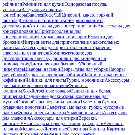
рейлинги
Рейлинги для кухни
Одноразовая посуда,
упаковка
Вакуумные пакеты,
контейнеры
Бакалея
Кофе
Чай
Цикорий, какао, горячий
шоколад
Сиропы и топпинги
Консервирование и
дистилляция
Автоклавы для консервирования
Аксессуары для
консервирования
Приспособления для
консервирования
Открывалки
Пивоварни
Емкости для
брожения
Ингредиенты для приготовления алкогольных
напитков
Аксессуары для приготовления и хранения
алкогольных напитков
Комплектующие для
дистилляторов
Прессы, дробилки для виноделия и
пивоварения
Дистилляторы бытовые
Уборочный
инвентарь
Швабры, насадки
Ведра, тазы для уборки
Наборы
для уборки
Турки, заварочные чайники
Чайники заварочные,
кофейники
Чайники для плиты
Турки, молочники
Аксессуары
для чайников, электрочайников
Фильтры-
кувшины
Хозяйственные товары
Сушилки для белья,
прищепки
Гладильные доски
Урны, контейнеры для
мусора
Органайзеры, корзины, ящики
Туалетная бумага,
бумажные полотенца
Салфетки, мочалки, губки, мусорные
пакеты
Фольга, пленка, пакеты
Упаковочная тара
Аксессуары
для глажения
Аксессуары для стирки
Веревки,
шпагаты
Емкости, дозаторы для моющих средств
Вешалки-
плечики
Мешки хозяйственные
Сувениры
Копилки
Картины,
постеры
Фотоальбомы
Рамки для фотографий,