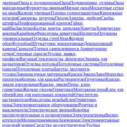
дверные
Окна и подоконники
Окна
Подоконники, отливы
Окна
мансардные
Фурнитура оконная
Мягкие окна
Москитные сетки
на окна
Жалюзи уличные
Пленки солнцезащитные
Крепежные
изделия
Саморезы, шурупы
Гвозди
Анкеры, дюбели
Скобы,
штифты
Перфорированный крепеж
Гайки,
шайбы
Заклепки
Болты, винты, шпильки
Хомуты
Химические
анкеры
Карабины
Фиксаторы арматуры
Шплинты
Пружины
универсальные
Отделка стен
Обои
Жидкие
обои
Фотообои
Штукатурки декоративные
Декоративный
камень
Скинали
Пленки самоклеящиеся
Армирующие
сетки
Стеновые панели
Уголки, маяки,
профили
Вагонка
Стеклохолсты, флизелин
Экраны для
радиаторов
Отделка потолка
Потолочные системы
Потолочные
панели
Потолочные плиты
Багеты, молдинги,
уголки
Лакокрасочные материалы
Краски
Эмали
Лаки
Морилки,
пропитки
Колеры для краски
Растворители
Грунтовки
Краски,
эмали аэрозольные
Краски, эмали
Пены, клеи,
герметики
Жидкие гвозди
Герметики
Монтажная пена
Клеи для
обоев
Клеи для напольных покрытий
Очистители,
растворители
Фиксаторы резьбы
Клеи
Герметики,
пены
Электромонтажное оборудование
Розетки и
выключатели
Электрические звонки
Коробки
распределительные и подрозетники
Электропатроны
Вилки,
штепсели
Молниеприемники
Заземление
Электромонтажные
изделия
Клеммы
Средства диэлектрические
Трубки