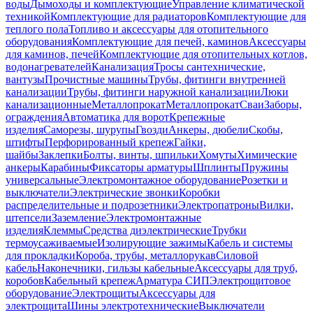
воды
Дымоходы и комплектующие
Управление климатической
техникой
Комплектующие для радиаторов
Комплектующие для
теплого пола
Топливо и аксессуары для отопительного
оборудования
Комплектующие для печей, каминов
Аксессуары
для каминов, печей
Комплектующие для отопительных котлов,
водонагревателей
Канализация
Тросы сантехнические,
вантузы
Прочистные машины
Трубы, фитинги внутренней
канализации
Трубы, фитинги наружной канализации
Люки
канализационные
Металлопрокат
Металлопрокат
Сваи
Заборы,
ограждения
Автоматика для ворот
Крепежные
изделия
Саморезы, шурупы
Гвозди
Анкеры, дюбели
Скобы,
штифты
Перфорированный крепеж
Гайки,
шайбы
Заклепки
Болты, винты, шпильки
Хомуты
Химические
анкеры
Карабины
Фиксаторы арматуры
Шплинты
Пружины
универсальные
Электромонтажное оборудование
Розетки и
выключатели
Электрические звонки
Коробки
распределительные и подрозетники
Электропатроны
Вилки,
штепсели
Заземление
Электромонтажные
изделия
Клеммы
Средства диэлектрические
Трубки
термоусаживаемые
Изолирующие зажимы
Кабель и системы
для прокладки
Короба, трубы, металлорукав
Силовой
кабель
Наконечники, гильзы кабельные
Аксессуары для труб,
коробов
Кабельный крепеж
Арматура СИП
Электрощитовое
оборудование
Электрощиты
Аксессуары для
электрощита
Шины электротехнические
Выключатели