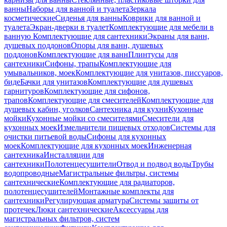
ванны
Наборы для ванной и туалета
Зеркала
косметические
Сиденья для ванны
Коврики для ванной и
туалета
Экран-дверки в туалет
Комплектующие для мебели в
ванную
Комплектующие для сантехники
Экраны для ванн,
душевых поддонов
Опоры для ванн, душевых
поддонов
Комплектующие для ванн
Плинтусы для
сантехники
Сифоны, трапы
Комплектующие для
умывальников, моек
Комплектующие для унитазов, писсуаров,
биде
Бачки для унитазов
Комплектующие для душевых
гарнитуров
Комплектующие для сифонов,
трапов
Комплектующие для смесителей
Комплектующие для
душевых кабин, уголков
Сантехника для кухни
Кухонные
мойки
Кухонные мойки со смесителями
Смесители для
кухонных моек
Измельчители пищевых отходов
Системы для
очистки питьевой воды
Сифоны для кухонных
моек
Комплектующие для кухонных моек
Инженерная
сантехника
Инсталляции для
сантехники
Полотенцесушители
Отвод и подвод воды
Трубы
водопроводные
Магистральные фильтры, системы
сантехнические
Комплектующие для радиаторов,
полотенцесушителей
Монтажные комплекты для
сантехники
Регулирующая арматура
Системы защиты от
протечек
Люки сантехнические
Аксессуары для
магистральных фильтров, систем