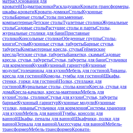
матрас
Основания для
кроватей
Подматрасники
Раскладушки
Кровати-трансформеры,
шкафы-кровати
Кровати-домики
Столы
Кухонные
столы
Барные столы
Столы письменные,
компьютерные
Детские столы
Туалетные столики
Журнальные
столы
Садовые столы
Растущие столы и парты
Столы,
журнальные столики для бани
Приставные
столики
Консольные столики
Обеденные группы
Столы-
книги
Стулья
Кухонные стулья, табуреты
Барные стулья,
табуреты
Компьютерные кресла, стулья
Геймерские
кресла
Детские стулья, табуреты
Банкетки, скамьи
Садовые
кресла, стулья, табуреты
Стулья, табуреты для бани
Стульчики
для кормления
Кухня
Кухонный гарнитур
Кухонные
модули
Столешницы для кухни
Мебель для гостиной
Диваны,
кресла для гостиной
Комоды, тумбы для гостиной
Шкафы,
стенки, горки для гостиной
Полки, стеллажи для
гостиной
Журнальные столы, столы-книги
Кресла, стулья для
дома
Кресла-качалки, кресла-маятники
Мебель для
кухни
Столы, столики
Стулья для кухни
Стулья, табуреты
барные
Кухонный гарнитур
Кухонные модули
Кухонные
уголки, диваны
Стульчики для кормления
Системы хранения
для кухни
Мебель для ванной
Тумбы, консоли для
ванной
Шкафы, пеналы для ванной
Шкафчики, полки для
ванной
Зеркала для ванной
Аксессуары для ванной
Мебель-
трансформер
Мебель-трансформер
Кровати-