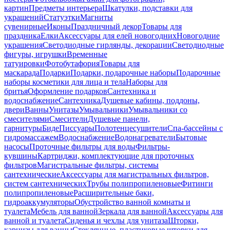
картин
Предметы интерьера
Шкатулки, подставки для
украшений
Статуэтки
Магниты
сувенирные
Иконы
Праздничный декор
Товары для
праздника
Елки
Аксессуары для елей новогодних
Новогодние
украшения
Светодиодные гирлянды, декорации
Светодиодные
фигуры, игрушки
Временные
татуировки
Фотобутафория
Товары для
маскарада
Подарки
Подарки, подарочные наборы
Подарочные
наборы косметики для лица и тела
Наборы для
бритья
Оформление подарков
Сантехника и
водоснабжение
Сантехника
Душевые кабины, поддоны,
двери
Ванны
Унитазы
Умывальники
Умывальники со
смесителями
Смесители
Душевые панели,
гарнитуры
Биде
Писсуары
Полотенцесушители
Спа-бассейны с
гидромассажем
Водоснабжение
Водонагреватели
Бытовые
насосы
Проточные фильтры для воды
Фильтры-
кувшины
Картриджи, комплектующие для проточных
фильтров
Магистральные фильтры, системы
сантехнические
Аксессуары для магистральных фильтров,
систем сантехнических
Трубы полипропиленовые
Фитинги
полипропиленовые
Расширительные баки,
гидроаккумуляторы
Обустройство ванной комнаты и
туалета
Мебель для ванной
Зеркала для ванной
Аксессуары для
ванной и туалета
Сиденья и чехлы для унитаза
Шторки,
карнизы для ванны
Стеклянные, пластиковые шторки для