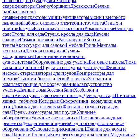
пылесосы, воздуходувки
Аэраторы,
скарификаторы
Снегоуборщики
Дровоколы
Сеялки,
разбрасыватели
семян
Минитракторы
Миникультиваторы
Мойки высокого
давления
Наборы садового электроинструмента
Отдых и
пикник
Батуты
Бассейны
Спа-бассейны
Комплекты мебели для
сада
Столы для сада
Стулья, кресла для сада
Качели
садовые
Гамаки, шезлонги
Раскладушки
Зонты,
тенты
Аксессуары для садовой мебели
Грили
Мангалы,
коптильни
Детская площадка
Сумки-
холодильники
Портативные колонки и
аудиосистемы
Оборудование для участка
Бытовые насосы
Люки
канализационные
Пруды, аксессуары для прудов
Фильтры,
насосы, стерилизаторы для прудов
Компрессоры для
прудов
Станции биологической очистки
Запчасти и
комплектующие для оборудования
Благоустройство
участка
Дачные дома
Беседки
Бани
Хозблоки и
сараи
Аксессуары для озеленения сада
Декор для сада
Почтовые
ящики, таблички
Козырьки
Скворечники, кормушки для
птиц
Домики для насекомых
Фонтаны, скульптуры для
сада
Пруды, аксессуары для прудов
Уличные
обогреватели
Уличные светильники
Противогололедные
реагенты
Декоративный щебень
Сад и огород
Поливочное
оборудование
Садовые опрыскиватели
Шланги для дома и
сада
Парники
Теплицы
Комплектующие для теплиц
Модульные