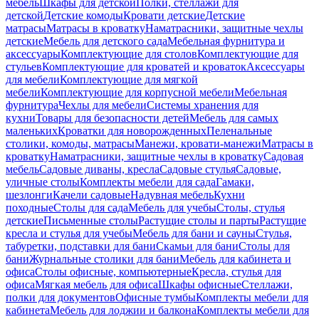
мебель
Шкафы для детской
Полки, стеллажи для
детской
Детские комоды
Кровати детские
Детские
матрасы
Матрасы в кроватку
Наматрасники, защитные чехлы
детские
Мебель для детского сада
Мебельная фурнитура и
аксессуары
Комплектующие для столов
Комплектующие для
стульев
Комплектующие для кроватей и кроваток
Аксессуары
для мебели
Комплектующие для мягкой
мебели
Комплектующие для корпусной мебели
Мебельная
фурнитура
Чехлы для мебели
Системы хранения для
кухни
Товары для безопасности детей
Мебель для самых
маленьких
Кроватки для новорожденных
Пеленальные
столики, комоды, матрасы
Манежи, кровати-манежи
Матрасы в
кроватку
Наматрасники, защитные чехлы в кроватку
Садовая
мебель
Садовые диваны, кресла
Садовые стулья
Садовые,
уличные столы
Комплекты мебели для сада
Гамаки,
шезлонги
Качели садовые
Надувная мебель
Кухни
походные
Столы для сада
Мебель для учебы
Столы, стулья
детские
Письменные столы
Растущие столы и парты
Растущие
кресла и стулья для учебы
Мебель для бани и сауны
Стулья,
табуретки, подставки для бани
Скамьи для бани
Столы для
бани
Журнальные столики для бани
Мебель для кабинета и
офиса
Столы офисные, компьютерные
Кресла, стулья для
офиса
Мягкая мебель для офиса
Шкафы офисные
Стеллажи,
полки для документов
Офисные тумбы
Комплекты мебели для
кабинета
Мебель для лоджии и балкона
Комплекты мебели для