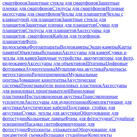
смартфонов
Защитные стекла для смартфонов
Защитные
пленки для смартфонов
Стилусы для смартфонов
Игровые
аксессуары для смартфонов
Чехлы для планшетов
Чехлы с
клавиатурой для планшетов
Защитные стекла для
планшетов
Защитные пленки для планшетов
Сумки для
планшетов
Стилусы для планшетов
Аксессуары для
планшетов, смартфонов
Кабели для телефонов,
планшетов
Фото,
видеосъемка
Фотоаппараты
Видеокамеры
Экшн-камеры
Карты
памяти
Объективы
Вспышки
Аксессуары для камер
Сумки и
чехлы для камер
Зарядные устройства, аккумуляторы для фото,
видеокамер
Аксессуары для объективов
Штативы
Цифровые
фоторамки
Аудиотехника
Мультимедиа акустика
Радиочасы,
метеостанции
Радиоприемники
Музыкальные
центры
Домашние кинотеатры
Акустические
системы
Проигрыватели виниловых пластинок
Аксессуары
для виниловых проигрывателей
Виниловые
пластинки
Инсталляционная акустика
Трансляционные
усилители
Аксессуары для аудиотехники
Комплектующие для
акустики
Акустические кабели
Подставки, стойки для
акустики
Сумки, чехлы для акустики
Оборудование для
фотостудии
Кольцевые лампы
Фоны для фотостудии
Студийное
освещение
Насадки светоформирующие для
фотостудии
Фотозонты, отражатели
Оборудование для
предметной съемки
Вспышки студийные
Комплекты