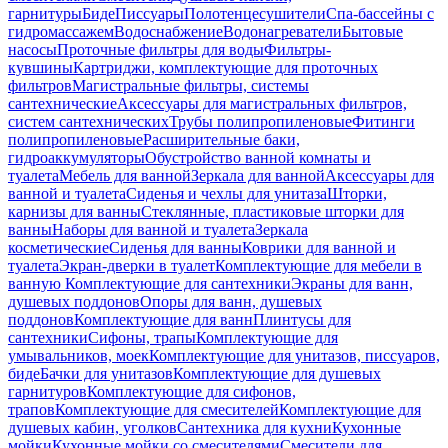
гарнитуры
Биде
Писсуары
Полотенцесушители
Спа-бассейны с
гидромассажем
Водоснабжение
Водонагреватели
Бытовые
насосы
Проточные фильтры для воды
Фильтры-
кувшины
Картриджи, комплектующие для проточных
фильтров
Магистральные фильтры, системы
сантехнические
Аксессуары для магистральных фильтров,
систем сантехнических
Трубы полипропиленовые
Фитинги
полипропиленовые
Расширительные баки,
гидроаккумуляторы
Обустройство ванной комнаты и
туалета
Мебель для ванной
Зеркала для ванной
Аксессуары для
ванной и туалета
Сиденья и чехлы для унитаза
Шторки,
карнизы для ванны
Стеклянные, пластиковые шторки для
ванны
Наборы для ванной и туалета
Зеркала
косметические
Сиденья для ванны
Коврики для ванной и
туалета
Экран-дверки в туалет
Комплектующие для мебели в
ванную
Комплектующие для сантехники
Экраны для ванн,
душевых поддонов
Опоры для ванн, душевых
поддонов
Комплектующие для ванн
Плинтусы для
сантехники
Сифоны, трапы
Комплектующие для
умывальников, моек
Комплектующие для унитазов, писсуаров,
биде
Бачки для унитазов
Комплектующие для душевых
гарнитуров
Комплектующие для сифонов,
трапов
Комплектующие для смесителей
Комплектующие для
душевых кабин, уголков
Сантехника для кухни
Кухонные
мойки
Кухонные мойки со смесителями
Смесители для