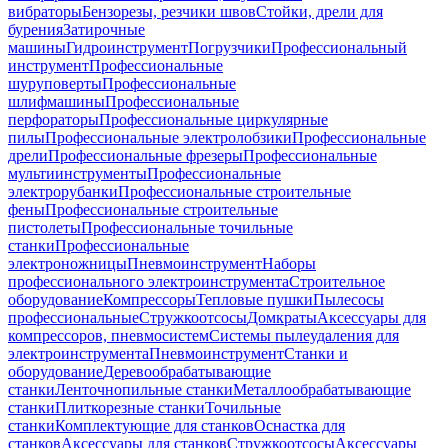
вибраторы
Бензорезы, резчики швов
Стойки, дрели для
бурения
Затирочные
машины
Гидроинструмент
Погрузчики
Профессиональный
инструмент
Профессиональные
шуруповерты
Профессиональные
шлифмашины
Профессиональные
перфораторы
Профессиональные циркулярные
пилы
Профессиональные электролобзики
Профессиональные
дрели
Профессиональные фрезеры
Профессиональные
мультиинструменты
Профессиональные
электрорубанки
Профессиональные строительные
фены
Профессиональные строительные
пистолеты
Профессиональные точильные
станки
Профессиональные
электроножницы
Пневмоинструмент
Наборы
профессионального электроинструмента
Строительное
оборудование
Компрессоры
Тепловые пушки
Пылесосы
профессиональные
Стружкоотсосы
Домкраты
Аксессуары для
компрессоров, пневмосистем
Системы пылеудаления для
электроинструмента
Пневмоинструмент
Станки и
оборудование
Деревообрабатывающие
станки
Ленточнопильные станки
Металлообрабатывающие
станки
Плиткорезные станки
Точильные
станки
Комплектующие для станков
Оснастка для
станков
Аксессуары для станков
Стружкоотсосы
Аксессуары