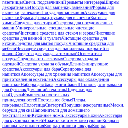
газетницы
Свечи, подсвечники
Предметы интерьера
Ширмы
декоративные
Посуда для выпечки, запекания
Формы для
выпечки, запекания
Посуда для запекания
Аксессуары для
выпечки
Бумага, фольга, рукава для выпечки
Бытовая
химия
Средства для стирки
Средства для посудомоечных
машин
Универсальные, специальные чистящие
средства
Чистящие средства для стекол и зеркал
Чистящие
средства для ванной и туалета
Чистящие средства для
кухни
Средства для мытья посуды
Чистящие средства для
мебели
Чистящие средства для напольных покрытий и
ковров
Средства для ухода за техникой
Освежители
воздуха
Средства от насекомых
Средства ухода за
одеждой
Средства ухода за обувью
Дезинфицирующие
средства
Аксессуары для бара
Сервировка для
напитков
Аксессуары для хранения напитков
Аксессуары для
приготовления коктейлей
Аксессуары для охлаждения
напитков
Наборы для бара, мини-бары
Штопоры, открывалки
для бутылок
Домашний текстиль
Подушки для
сна
Одеяла
Комплекты постельных
принадлежностей
Постельное белье
Пледы,
покрывала
Полотенца
Скатерти
Подушки декоративные
Маски,
беруши для сна
Наполнители для домашнего
текстиля
Ткани
Кухонные ножи, аксессуары
Ножи
Аксессуары
для кухонных ножей
Ножеточки и комплектующие
Ковры и
напольные покрытия
Ковры, циновки, шкуры
Ковры,