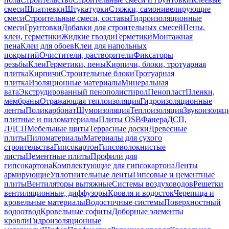
смеси
Шпатлевки
Штукатурки
Стяжки, самонивелирующие
смеси
Строительные смеси, составы
Гидроизоляционные
смеси
Грунтовки
Добавки для строительных смесей
Пены,
клеи, герметики
Жидкие гвозди
Герметики
Монтажная
пена
Клеи для обоев
Клеи для напольных
покрытий
Очистители, растворители
Фиксаторы
резьбы
Клеи
Герметики, пены
Кирпичи, блоки, тротуарная
плитка
Кирпичи
Строительные блоки
Тротуарная
плитка
Изоляционные материалы
Минеральная
вата
Экструдированный пенополистирол
Пенопласт
Пленки,
мембраны
Отражающая теплоизоляция
Гидроизоляционные
ленты
Поликарбонат
Шумоизоляция
Теплоизоляция
Звукоизоляц
плитные и пиломатериалы
Плиты OSB
Фанера
ДСП,
ЛДСП
Мебельные щиты
Террасные доски
Древесные
плиты
Пиломатериалы
Материалы для сухого
строительства
Гипсокартон
Гипсоволокнистые
листы
Цементные плиты
Профили для
гипсокартона
Комплектующие для гипсокартона
Ленты
армирующие
Уплотнительные ленты
Гипсовые и цементные
плиты
Вентиляторы вытяжные
Системы воздуховодов
Решетки
вентиляционные, диффузоры
Кровля и водосток
Черепица и
кровельные материалы
Водосточные системы
Поверхностный
водоотвод
Кровельные софиты
Доборные элементы
кровли
Гидроизоляционные