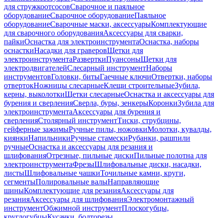
для стружкоотсосов
Сварочное и паяльное
оборудование
Сварочное оборудование
Паяльное
оборудование
Сварочные маски, аксессуары
Комплектующие
для сварочного оборудования
Аксессуары для сварки,
пайки
Оснастка для электроинструмента
Оснастка, наборы
оснастки
Насадки для граверов
Щетки для
электроинструмента
Развертки
Пуансоны
Щетки для
электродвигателей
Слесарный инструмент
Наборы
инструментов
Головки, биты
Гаечные ключи
Отвертки, наборы
отверток
Ножницы слесарные
Клещи строительные
Зубила,
керны, выколотки
Щетки слесарные
Оснастка и аксессуары для
бурения и сверления
Сверла, буры, зенкеры
Коронки
Зубила для
электроинструмента
Аксессуары для бурения и
сверления
Столярный инструмент
Тиски, струбцины,
гейферные зажимы
Ручные пилы, ножовки
Молотки, кувалды,
киянки
Напильники
Ручные стамески
Рубанки, рашпили
ручные
Оснастка и аксессуары для резания и
шлифования
Отрезные, пильные диски
Пильные полотна для
электроинструмента
Фрезы
Шлифовальные диски, насадки,
листы
Шлифовальные чашки
Точильные камни, круги,
сегменты
Полировальные валы
Направляющие
шины
Комплектующие для резания
Аксессуары для
резания
Аксессуары для шлифования
Электромонтажный
инструмент
Обжимной инструмент
Плоскогубцы,
круглогубцы
Кусачки, болторезы,