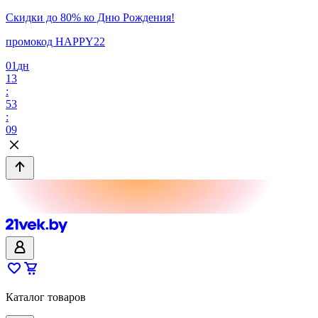
Скидки до 80% ко Дню Рождения!
промокод HAPPY22
01
дн
13
:
53
:
09
Каталог товаров