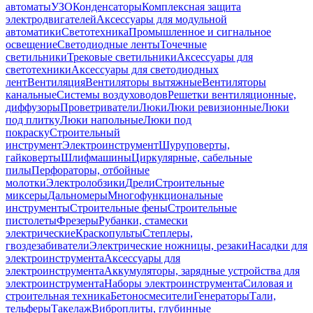
автоматы
УЗО
Конденсаторы
Комплексная защита
электродвигателей
Аксессуары для модульной
автоматики
Светотехника
Промышленное и сигнальное
освещение
Светодиодные ленты
Точечные
светильники
Трековые светильники
Аксессуары для
светотехники
Аксессуары для светодиодных
лент
Вентиляция
Вентиляторы вытяжные
Вентиляторы
канальные
Системы воздуховодов
Решетки вентиляционные,
диффузоры
Проветриватели
Люки
Люки ревизионные
Люки
под плитку
Люки напольные
Люки под
покраску
Строительный
инструмент
Электроинструмент
Шуруповерты,
гайковерты
Шлифмашины
Циркулярные, сабельные
пилы
Перфораторы, отбойные
молотки
Электролобзики
Дрели
Строительные
миксеры
Дальномеры
Многофункциональные
инструменты
Строительные фены
Строительные
пистолеты
Фрезеры
Рубанки, стамески
электрические
Краскопульты
Степлеры,
гвоздезабиватели
Электрические ножницы, резаки
Насадки для
электроинструмента
Аксессуары для
электроинструмента
Аккумуляторы, зарядные устройства для
электроинструмента
Наборы электроинструмента
Силовая и
строительная техника
Бетоносмесители
Генераторы
Тали,
тельферы
Такелаж
Виброплиты, глубинные