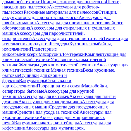
домашней техники
Принадлежности для пылесосов
Щетки,
насадки для пылесосов
Аксессуары для роботов-
пылесосов
Расходные материалы для пылесосов
Станции,
аккумуляторы для роботов-пылесосов
Аксессуары для
швейных машин
Аксессуары для промышленного швейного
оборудования
Аксессуары для стиральных и сушильных
машин
Аксессуары для пароочистителей,
отпаривателей
Аксессуары для стеклоочистителей
Техника для
измельчения продуктов
Блендеры
Кухонные комбайны,
измельчители
Планетарные
миксеры
Миксеры
Мясорубки
Ломтерезки
Комплектующие для
климатической техники
Управление климатической
техникой
Фильтры для климатической техники
Аксессуары для
климатической техники
Мелкая техника
Весы кухонные,
бытовые
Сушилки для овощей и
фруктов
Вакууматоры
Открывалки,
картофелечистки
Проращиватели семян
Маслобойки,
сепараторы бытовые
Аксессуары для крупной
техники
Аксессуары для вытяжек
Аксессуары для плит и
духовок
Аксессуары для холодильников
Аксессуары для
посудомоечных машин
Средства для посудомоечных
машин
Средства для ухода за техникой
Аксессуары для
кухонной техники
Аксессуары для микроволновых
печей
Вакуумные пакеты, контейнеры
Аксессуары для
кофемашин
Аксессуары для мультиварок,