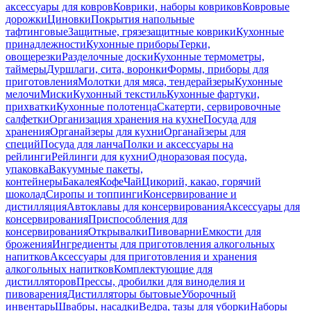
аксессуары для ковров
Коврики, наборы ковриков
Ковровые
дорожки
Циновки
Покрытия напольные
тафтинговые
Защитные, грязезащитные коврики
Кухонные
принадлежности
Кухонные приборы
Терки,
овощерезки
Разделочные доски
Кухонные термометры,
таймеры
Дуршлаги, сита, воронки
Формы, приборы для
приготовления
Молотки для мяса, тендерайзеры
Кухонные
мелочи
Миски
Кухонный текстиль
Кухонные фартуки,
прихватки
Кухонные полотенца
Скатерти, сервировочные
салфетки
Организация хранения на кухне
Посуда для
хранения
Органайзеры для кухни
Органайзеры для
специй
Посуда для ланча
Полки и аксессуары на
рейлинги
Рейлинги для кухни
Одноразовая посуда,
упаковка
Вакуумные пакеты,
контейнеры
Бакалея
Кофе
Чай
Цикорий, какао, горячий
шоколад
Сиропы и топпинги
Консервирование и
дистилляция
Автоклавы для консервирования
Аксессуары для
консервирования
Приспособления для
консервирования
Открывалки
Пивоварни
Емкости для
брожения
Ингредиенты для приготовления алкогольных
напитков
Аксессуары для приготовления и хранения
алкогольных напитков
Комплектующие для
дистилляторов
Прессы, дробилки для виноделия и
пивоварения
Дистилляторы бытовые
Уборочный
инвентарь
Швабры, насадки
Ведра, тазы для уборки
Наборы