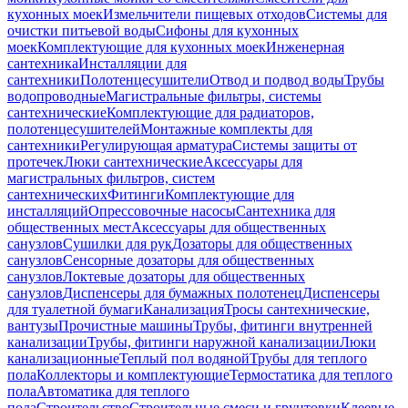
кухонных моек
Измельчители пищевых отходов
Системы для
очистки питьевой воды
Сифоны для кухонных
моек
Комплектующие для кухонных моек
Инженерная
сантехника
Инсталляции для
сантехники
Полотенцесушители
Отвод и подвод воды
Трубы
водопроводные
Магистральные фильтры, системы
сантехнические
Комплектующие для радиаторов,
полотенцесушителей
Монтажные комплекты для
сантехники
Регулирующая арматура
Системы защиты от
протечек
Люки сантехнические
Аксессуары для
магистральных фильтров, систем
сантехнических
Фитинги
Комплектующие для
инсталляций
Опрессовочные насосы
Сантехника для
общественных мест
Аксессуары для общественных
санузлов
Сушилки для рук
Дозаторы для общественных
санузлов
Сенсорные дозаторы для общественных
санузлов
Локтевые дозаторы для общественных
санузлов
Диспенсеры для бумажных полотенец
Диспенсеры
для туалетной бумаги
Канализация
Тросы сантехнические,
вантузы
Прочистные машины
Трубы, фитинги внутренней
канализации
Трубы, фитинги наружной канализации
Люки
канализационные
Теплый пол водяной
Трубы для теплого
пола
Коллекторы и комплектующие
Термостатика для теплого
пола
Автоматика для теплого
пола
Строительство
Строительные смеси и грунтовки
Клеевые