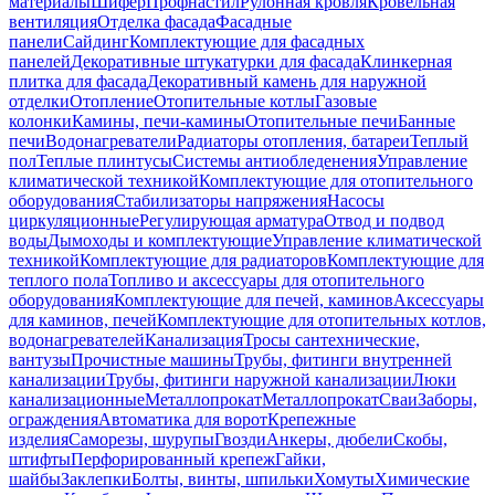
материалы
Шифер
Профнастил
Рулонная кровля
Кровельная
вентиляция
Отделка фасада
Фасадные
панели
Сайдинг
Комплектующие для фасадных
панелей
Декоративные штукатурки для фасада
Клинкерная
плитка для фасада
Декоративный камень для наружной
отделки
Отопление
Отопительные котлы
Газовые
колонки
Камины, печи-камины
Отопительные печи
Банные
печи
Водонагреватели
Радиаторы отопления, батареи
Теплый
пол
Теплые плинтусы
Системы антиобледенения
Управление
климатической техникой
Комплектующие для отопительного
оборудования
Стабилизаторы напряжения
Насосы
циркуляционные
Регулирующая арматура
Отвод и подвод
воды
Дымоходы и комплектующие
Управление климатической
техникой
Комплектующие для радиаторов
Комплектующие для
теплого пола
Топливо и аксессуары для отопительного
оборудования
Комплектующие для печей, каминов
Аксессуары
для каминов, печей
Комплектующие для отопительных котлов,
водонагревателей
Канализация
Тросы сантехнические,
вантузы
Прочистные машины
Трубы, фитинги внутренней
канализации
Трубы, фитинги наружной канализации
Люки
канализационные
Металлопрокат
Металлопрокат
Сваи
Заборы,
ограждения
Автоматика для ворот
Крепежные
изделия
Саморезы, шурупы
Гвозди
Анкеры, дюбели
Скобы,
штифты
Перфорированный крепеж
Гайки,
шайбы
Заклепки
Болты, винты, шпильки
Хомуты
Химические