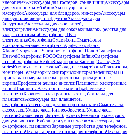
хлебопечек
Аксессуары для тостеров, сэндвичниц
Аксессуары
для кухонных комбайнов
Аксессуары для
мясорубок
Аксессуары для блендеров, миксеров
Аксессуары
для сушилок овощей и фруктов
Аксессуары для
йогуртниц
Аксессуары для аэрогрилей,
электрогрилей
Аксессуары для соковыжималок
Средства для
ухода за техникой
Смартфоны, ТВ и
электроника
Смартфоны
Смартфоны
Смартфоны
восстановленные
Смартфоны Apple
Смартфоны
Xiaomi
Смартфоны Samsung
Смартфоны Honor
Смартфоны
Huawei
Смартфоны POCO
Смартфоны Infinix
Смартфоны
Tecno
Смартфоны Realme
Смартфоны Samsung Galaxy S26
series
Кнопочные телефоны
Складные смартфоны
Телевизоры,
мониторы
Телевизоры
Мониторы
Мониторы-телевизоры
ТВ-
приставки и медиаплееры
Проекторы
Проекционные
экраны
Профессиональные дисплеи
Планшеты, электронные
книги
Планшеты
Электронные книги
Графические
планшеты
Блокноты электронные
Чехлы, бамперы для
планшетов
Аксессуары для планшетов,
смартфонов
Аксессуары для электронных книг
Смарт-часы,
аксессуары
Умные часы
Фитнес-браслеты
Умные часы
детские
Умные часы, фитнес-браслеты
Ремешки, аксессуары
для умных часов
Кабели для умных часов
Аксессуары для
смартфонов, планшетов
Зарядные устройства для телефонов,
планшетов
Чехлы, защитные стекла для телефонов
Чехлы для