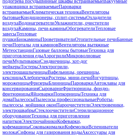
подогрева посуды
Винные шкафы встраиваемые
Вакуумные
упаковщики встраиваемые
Пароварки
встраиваемые
Климатическая техника
Вентиляторы
бытовые
Кондиционеры, сплит-системы
Охладители
воздуха
Водонагреватели
Увлажнители, очистители
воздуха
Камины, печи-камины
Обогреватели
Тепловые
завесы
Тепловые
пушки
Биокамины
Проветриватели
Отопительные печи
Банные
печи
Порталы для каминов
Вентиляторы вытяжные
Метеостанции
Газовые баллоны бытовые
Техника для
приготовления еды
Аэрогрили
Микроволновые
печи
Мультиварки
Сэндвичницы, хот-дог
мейкеры
Тостеры
Электрогрили,
электрошашлычницы
Вафельницы, орешницы,
кексницы
Хлебопечки
Ростеры, мини-печи
Йогуртницы,
мороженицы
Фризеры
Блинницы
Пароварки
Автоклавы для
консервирования
Сыроварни
Фритюрницы, фондю-
фритюрницы
Яйцеварки
Попкорницы
Техника для
дома
Пылесосы
Пылесосы профессиональные
Роботы-
пылесосы, мойщики окон
Пароочистители
Электровеники,
электрошвабры
Стеклоочистители
Стерилизационное
оборудование
Техника для приготовления
напитков
Электрочайники
Кофеварки,
кофемашины
Соковыжималки
Кофемолки
Вспениватели
молока
Сифоны для газирования воды
Аксессуары для