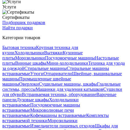
Услуги
Сертификаты
Подборщик подарков
Найти подарки
Категории товаров
Бытовая техника
Крупная техника для
кухни
Холодильники
Вытяжки
Кухонные
плиты
Морозильники
Посудомоечные машины
Настольные
плиты
Винные шкафы
Мини-холодильники
Техника для ухода
за одеждой
Стиральные машины
Стиральные машины
встраиваемые
Утюги
Отпариватели
Швейные, вышивальные
машины
Промышленные швейные
машины
Оверлоки
Сушильные машины, шкафы
Гладильные
системы, прессы
Машинки для удаления катышков
Сушилки
для обуви
Встраиваемая техника, оборудование
Варочные
панели
Духовые шкафы
Холодильники
встраиваемые
Посудомоечные машины
встраиваемые
Микроволновые печи
встраиваемые
Кофемашины встраиваемые
Комплекты
встраиваемой техники
Морозильники
встраиваемые
Измельчители пищевых отходов
Шкафы для