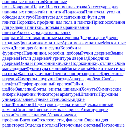
напольные покрытия
Виниловые
полы
Ковролин
Паркет
Искусственная трава
Аксессуары для
напольных покрытий и плитки
Подложка
Плинтусы, уголки,
обводы для труб
Плинтусы для сантехники
Фуги для
плитки
Порожки, профили для пола и плитки
Приспособления
для укладки плитки
Системы выравнивания
плитки
Аксессуары для напольных
покрытий
Реставрационные материалы
Двери и арки
Двери
входные
Двери межкомнатные
Арки межкомнатные
Москитные
сетки
Двери для бани и сауны
Коробки и
фурнитура
Наличники, коробки, доборы
Ручки дверные
Замки
дверные
Петли дверные
Фурнитура дверная
Доводчики
дверные
Окна и подоконники
Окна
Подоконники, отливы
Окна
мансардные
Фурнитура оконная
Мягкие окна
Москитные сетки
на окна
Жалюзи уличные
Пленки солнцезащитные
Крепежные
изделия
Саморезы, шурупы
Гвозди
Анкеры, дюбели
Скобы,
штифты
Перфорированный крепеж
Гайки,
шайбы
Заклепки
Болты, винты, шпильки
Хомуты
Химические
анкеры
Карабины
Фиксаторы арматуры
Шплинты
Пружины
универсальные
Отделка стен
Обои
Жидкие
обои
Фотообои
Штукатурки декоративные
Декоративный
камень
Скинали
Пленки самоклеящиеся
Армирующие
сетки
Стеновые панели
Уголки, маяки,
профили
Вагонка
Стеклохолсты, флизелин
Экраны для
радиаторов
Отделка потолка
Потолочные системы
Потолочные