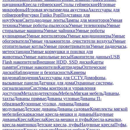
наушники
Кресла геймерские
Столы геймерские
Игровые
микрофоны
Игровая мультимедиа акустика
Аксессуары для
геймеров
Фигурки Funko Pop
Подставки для
ноутбуков
Светодиодные ленты
Лампы для мониторов
Умная
техника
Умные роботы-пылесосы
Умные телевизоры
Умные
стиральные машины
Умные чайники
Умные роботы
кулинарные
Умные вентиляторы
Умные кондиционеры
Умные
обогреватели
Умные увлажнители, очистители воздуха
Умные
отопительные котлы
Умные проветриватели
Умные радиочасы,
метеостанции
Умные кормушки и поилки для
животных
Умные напольные весы
Накопители данных
USB
Flash накопители
Внешние HDD, SSD диски
Карты
памяти
Сетевые накопители
Картридеры
Оптические
диски
Наблюдение и безопасность
Камеры
видеонаблюдения
Аксессуары для CCTV
Домофоны,
вызывные панели
Датчики для дома
Охранные системы,
сигнализации
Системы контроля и управления
доступом
Металлодетекторы
Мебель
Мягкая мебель
Диваны,
тахты
Диваны прямые
Диваны угловые
Диваны П-
образные
Кухонные уголки, диваны
Диваны
модульные
Детские диваны
Диваны садовые
Комплекты мягкой
мебели
Бескаркасные кресла-мешки и диваны
Надувные
диваны
Кресла
Кресла
Кресла-мешки и пуфы
Кресла-качалки,
кресла-маятники
Детские кресла, пуфы
Надувные кресла
Пуфы,
оттоманки
Кресла-кровати
Игровая мебель
Кресла