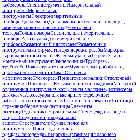
кабелерезы
Специнструменты
Измерительный
инструмент
Мерительные
инструменты
Электроизмерительные
приборы
Дальномеры
Дальномеры оптические
Нивелиры,
лазерные уровни
Пирометры
Детекторы и
тестеры
Толщиномеры
Специальные измерительные
приборы
Аксессуары для измерительных
приборов
Разметочный инструмент
Разметочные
инструменты
Инструменты для нарезки резьбы
Маркеры,
карандаши строительные
Клейма ударные
Строительно-
монтажный инструмент
Заклепочники
Труборезы,
трубогибы
Ножи строительные
Мультитулы
Пробойники,
просекатели отверстий
Ломы
Степлеры
механические
Стеклорезы
Прикаточные валики
Отделочный
инструмент
Плиткорезы
Кельмы, шпатели, гладилки
Малярный,
отделочный инструмент
Скотч, ленты малярные
Диспенсеры
для скотча
Аксессуары для малярных, отделочных
работ
Пленки строительные
Лестницы и стремянки
Лестницы,
стремянки
Чердачные лестницы
Элементы
лестниц
Подъемники строительные
Спецодежда и средства
защиты
Средства индивидуальной
защиты
Огнетушители
Сумки, пояса для
инструментов
Производственная
одежда
Спецодежда
Спецобувь
Организация рабочего
пространства
Фонари, прожекторы
Кейсы, ящики для