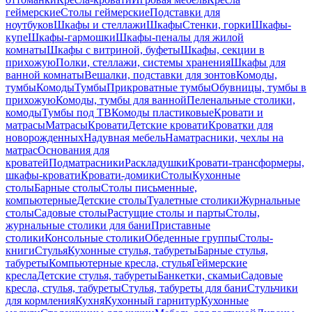
геймерские
Столы геймерские
Подставки для
ноутбуков
Шкафы и стеллажи
Шкафы
Стенки, горки
Шкафы-
купе
Шкафы-гармошки
Шкафы-пеналы для жилой
комнаты
Шкафы с витриной, буфеты
Шкафы, секции в
прихожую
Полки, стеллажи, системы хранения
Шкафы для
ванной комнаты
Вешалки, подставки для зонтов
Комоды,
тумбы
Комоды
Тумбы
Прикроватные тумбы
Обувницы, тумбы в
прихожую
Комоды, тумбы для ванной
Пеленальные столики,
комоды
Тумбы под ТВ
Комоды пластиковые
Кровати и
матрасы
Матрасы
Кровати
Детские кровати
Кроватки для
новорожденных
Надувная мебель
Наматрасники, чехлы на
матрас
Основания для
кроватей
Подматрасники
Раскладушки
Кровати-трансформеры,
шкафы-кровати
Кровати-домики
Столы
Кухонные
столы
Барные столы
Столы письменные,
компьютерные
Детские столы
Туалетные столики
Журнальные
столы
Садовые столы
Растущие столы и парты
Столы,
журнальные столики для бани
Приставные
столики
Консольные столики
Обеденные группы
Столы-
книги
Стулья
Кухонные стулья, табуреты
Барные стулья,
табуреты
Компьютерные кресла, стулья
Геймерские
кресла
Детские стулья, табуреты
Банкетки, скамьи
Садовые
кресла, стулья, табуреты
Стулья, табуреты для бани
Стульчики
для кормления
Кухня
Кухонный гарнитур
Кухонные