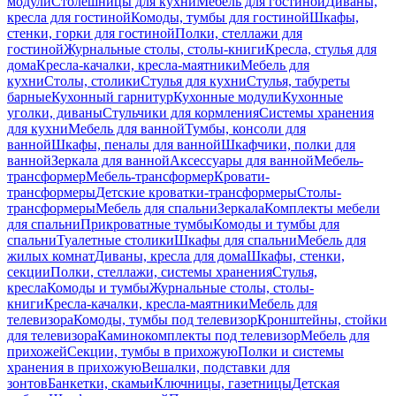
модули
Столешницы для кухни
Мебель для гостиной
Диваны,
кресла для гостиной
Комоды, тумбы для гостиной
Шкафы,
стенки, горки для гостиной
Полки, стеллажи для
гостиной
Журнальные столы, столы-книги
Кресла, стулья для
дома
Кресла-качалки, кресла-маятники
Мебель для
кухни
Столы, столики
Стулья для кухни
Стулья, табуреты
барные
Кухонный гарнитур
Кухонные модули
Кухонные
уголки, диваны
Стульчики для кормления
Системы хранения
для кухни
Мебель для ванной
Тумбы, консоли для
ванной
Шкафы, пеналы для ванной
Шкафчики, полки для
ванной
Зеркала для ванной
Аксессуары для ванной
Мебель-
трансформер
Мебель-трансформер
Кровати-
трансформеры
Детские кроватки-трансформеры
Столы-
трансформеры
Мебель для спальни
Зеркала
Комплекты мебели
для спальни
Прикроватные тумбы
Комоды и тумбы для
спальни
Туалетные столики
Шкафы для спальни
Мебель для
жилых комнат
Диваны, кресла для дома
Шкафы, стенки,
секции
Полки, стеллажи, системы хранения
Стулья,
кресла
Комоды и тумбы
Журнальные столы, столы-
книги
Кресла-качалки, кресла-маятники
Мебель для
телевизора
Комоды, тумбы под телевизор
Кронштейны, стойки
для телевизора
Каминокомплекты под телевизор
Мебель для
прихожей
Секции, тумбы в прихожую
Полки и системы
хранения в прихожую
Вешалки, подставки для
зонтов
Банкетки, скамьи
Ключницы, газетницы
Детская