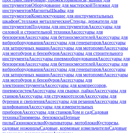
инструментов
Оборудование для мастерской
Тележки для
инструментов
Магниты
Шкафы для
инструментов
Комплектующие для инструментальных
шкафов
Стеллажи металлические
Стенды, держатели для
инструментов
Поддоны для инструментов
Аксессуары для
силовой и строительной техники
Аксессуары для
бензорезов
Аксессуары для бетоносмесителей
Аксессуары для
виброоборудования
Аксессуары для генераторов
Аксессуары
для затирочных машин
Аксессуары для мотопомп
Аксессуары
для мотобуров и бензобуров
Аксессуары для строительного
инструмента
Аксессуары пневмооборудования
Аксессуары для
бензорезов
Аксессуары для бетоносмесителей
Аксессуары для
виброоборудования
Аксессуары для генераторов
Аксессуары
для затирочных машин
Аксессуары для мотопомп
Аксессуары
для мотобуров и бензобуров
Аксессуары для
электроинструмента
Аксессуары для компрессоров,
пневмосистем
Аксессуары для сварки, пайки
Аксессуары для
станков
Аксессуары для стружкоотсосов
Аксессуары для
бурения и сверления
Аксессуары для резания
Аксессуары для
шлифования
Аксессуары для измерительных
приборов
Аксессуары для станков
Дом и сад
Садовая
техника
Триммеры, бензокосы
Цепные
пилы
Газонокосилки
Культиваторы, мотоблоки
Кусторезы,
садовые ножницы
Садовые, кормовые измельчители
Садовые