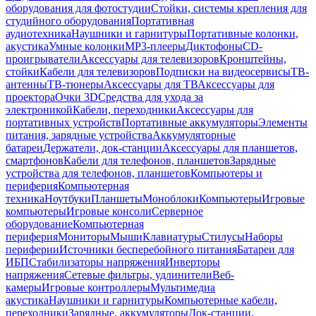
оборудования для фотостудии
Стойки, системы крепления для
студийного оборудования
Портативная
аудиотехника
Наушники и гарнитуры
Портативные колонки,
акустика
Умные колонки
MP3-плееры
Диктофоны
CD-
проигрыватели
Аксессуары для телевизоров
Кронштейны,
стойки
Кабели для телевизоров
Подписки на видеосервисы
ТВ-
антенны
ТВ-тюнеры
Аксессуары для ТВ
Аксессуары для
проектора
Очки 3D
Средства для ухода за
электроникой
Кабели, переходники
Аксессуары для
портативных устройств
Портативные аккумуляторы
Элементы
питания, зарядные устройства
Аккумуляторные
батареи
Держатели, док-станции
Аксессуары для планшетов,
смартфонов
Кабели для телефонов, планшетов
Зарядные
устройства для телефонов, планшетов
Компьютеры и
периферия
Компьютерная
техника
Ноутбуки
Планшеты
Моноблоки
Компьютеры
Игровые
компьютеры
Игровые консоли
Серверное
оборудование
Компьютерная
периферия
Мониторы
Мыши
Клавиатуры
Стилусы
Наборы
периферии
Источники бесперебойного питания
Батареи для
ИБП
Стабилизаторы напряжения
Инверторы
напряжения
Сетевые фильтры, удлинители
Веб-
камеры
Игровые контроллеры
Мультимедиа
акустика
Наушники и гарнитуры
Компьютерные кабели,
переходники
Зарядные, аккумуляторы
Док-станции,