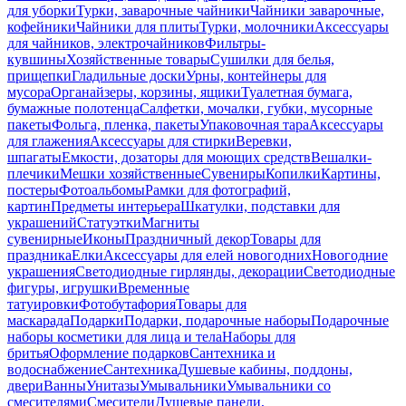
для уборки
Турки, заварочные чайники
Чайники заварочные,
кофейники
Чайники для плиты
Турки, молочники
Аксессуары
для чайников, электрочайников
Фильтры-
кувшины
Хозяйственные товары
Сушилки для белья,
прищепки
Гладильные доски
Урны, контейнеры для
мусора
Органайзеры, корзины, ящики
Туалетная бумага,
бумажные полотенца
Салфетки, мочалки, губки, мусорные
пакеты
Фольга, пленка, пакеты
Упаковочная тара
Аксессуары
для глажения
Аксессуары для стирки
Веревки,
шпагаты
Емкости, дозаторы для моющих средств
Вешалки-
плечики
Мешки хозяйственные
Сувениры
Копилки
Картины,
постеры
Фотоальбомы
Рамки для фотографий,
картин
Предметы интерьера
Шкатулки, подставки для
украшений
Статуэтки
Магниты
сувенирные
Иконы
Праздничный декор
Товары для
праздника
Елки
Аксессуары для елей новогодних
Новогодние
украшения
Светодиодные гирлянды, декорации
Светодиодные
фигуры, игрушки
Временные
татуировки
Фотобутафория
Товары для
маскарада
Подарки
Подарки, подарочные наборы
Подарочные
наборы косметики для лица и тела
Наборы для
бритья
Оформление подарков
Сантехника и
водоснабжение
Сантехника
Душевые кабины, поддоны,
двери
Ванны
Унитазы
Умывальники
Умывальники со
смесителями
Смесители
Душевые панели,