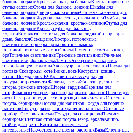
балкона, лоджии
Кресла-мешки для балкона
Кресла подвесные,
стулья садовые
Столы для балкона, лоджии
Шкафы для
балкона, лоджии
Дверцы жалюзийные
Системы хранения для
балкона, лоджии
Журнальные столы, столы-книги
Тумбы для
балкона, лоджии
Кресла-качалки, кресла-маятники
Стулья для
балкона, лоджии
Кресла, пуфы для балкона,
лоджии
Компактные столы для балкона, лоджии
Товары для
дома, бакалея
Освещение
Люстры, потолочные
светильники
Торшеры
Прикроватные лампы,
ночники
Настольные лампы
Споты
Настенные светильники,
бра
Точечные светильники
Трековые светильники
Уличные
светильники, фонари, бра
Лампы
Освещение для картин,
зеркал
Кольцевые лампы
Аксессуары для освещения
Посуда для
готовки
Сковороды, сотейники, воки
Кастрюли, ковши,
казаны
Посуда для СВЧ
Крышки и аксессуары для
посуды
Гастроемкости
Жалюзи, шторы
Жалюзи, рулонные
шторы, римские шторы
Шторы, гардины
Карнизы для
штор
Комплектующие для штор, карнизов, жалюзи
Пленки для
окон
Электроприводные солнцезащитные системы
Столовая
посуда, сервировка
Посуда для напитков
Посуда для горячих
напитков
Посуда для подачи и хранения напитков
Столовые
приборы
Столовая посуда
Посуда для сервировки
Предметы
сервировки
Детская столовая посуда
Декор
Зеркала
Кашпо,
стойки для цветов
Картины, постеры
Часы
интерьерные
Искусственные цветы, растения
Вазы
Ключницы,