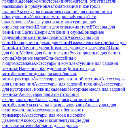
грядки
Садовые компостеры
Уничтожители, отпугиватели
насекомых и грызунов
Автоматизация и контроль
полива
Аксессуары и комплектующие для поливочного
оборудования
Укрывные материалы
Бочки, баки
пластиковые
Аксессуары и комплектующие для
опрыскивателей
Шланги для опрыскивателей
Товары для
бани
Бани
Сауны
Двери для бани и сауны
Бондарные
изделия
Банные принадлежности
Аксессуары для
бани
Оснащение и декор для бани
Измерительные приборы для
бани
Фитобочки, купели
Комплектующие для купелей
Окна
для бани
Мебель для бани и сауны
Ручки дверные для бани и
сауны
Эфирные масла
Спа-бассейны с
гидромассажем
Аксессуары и комплектующие для садовой
техники
Навесное оборудование
Двигатели для
мотоблоков
Прицепы для мотоблоков,
минитракторов
Аксессуары для газонной техники
Аксессуары
для цепных пил
Аксессуары для садовой техники
Аксессуары
для кусторезов, ножниц садовых
Моторные масла для садовой
техники
Аксессуары для аэратоторов и
скарификаторов
Аксессуары для культиваторов и
мотоблоков
Аксессуары для воздуходувок
Аксессуары для
газонокосилок
Аксессуары для бензокос и
триммеров
Аксессуары для моек высокого
давления
Аксессуары и комплектующие для
опрыскивателей
Запчасти для садовых