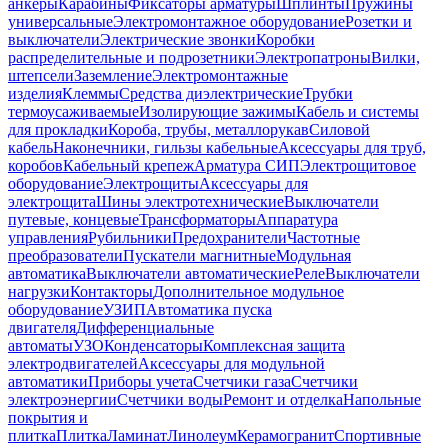
анкеры
Карабины
Фиксаторы арматуры
Шплинты
Пружины
универсальные
Электромонтажное оборудование
Розетки и
выключатели
Электрические звонки
Коробки
распределительные и подрозетники
Электропатроны
Вилки,
штепсели
Заземление
Электромонтажные
изделия
Клеммы
Средства диэлектрические
Трубки
термоусаживаемые
Изолирующие зажимы
Кабель и системы
для прокладки
Короба, трубы, металлорукав
Силовой
кабель
Наконечники, гильзы кабельные
Аксессуары для труб,
коробов
Кабельный крепеж
Арматура СИП
Электрощитовое
оборудование
Электрощиты
Аксессуары для
электрощита
Шины электротехнические
Выключатели
путевые, концевые
Трансформаторы
Аппаратура
управления
Рубильники
Предохранители
Частотные
преобразователи
Пускатели магнитные
Модульная
автоматика
Выключатели автоматические
Реле
Выключатели
нагрузки
Контакторы
Дополнительное модульное
оборудование
УЗИП
Автоматика пуска
двигателя
Дифференциальные
автоматы
УЗО
Конденсаторы
Комплексная защита
электродвигателей
Аксессуары для модульной
автоматики
Приборы учета
Счетчики газа
Счетчики
электроэнергии
Счетчики воды
Ремонт и отделка
Напольные
покрытия и
плитка
Плитка
Ламинат
Линолеум
Керамогранит
Спортивные