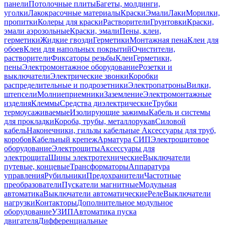
панели
Потолочные плиты
Багеты, молдинги,
уголки
Лакокрасочные материалы
Краски
Эмали
Лаки
Морилки,
пропитки
Колеры для краски
Растворители
Грунтовки
Краски,
эмали аэрозольные
Краски, эмали
Пены, клеи,
герметики
Жидкие гвозди
Герметики
Монтажная пена
Клеи для
обоев
Клеи для напольных покрытий
Очистители,
растворители
Фиксаторы резьбы
Клеи
Герметики,
пены
Электромонтажное оборудование
Розетки и
выключатели
Электрические звонки
Коробки
распределительные и подрозетники
Электропатроны
Вилки,
штепсели
Молниеприемники
Заземление
Электромонтажные
изделия
Клеммы
Средства диэлектрические
Трубки
термоусаживаемые
Изолирующие зажимы
Кабель и системы
для прокладки
Короба, трубы, металлорукав
Силовой
кабель
Наконечники, гильзы кабельные
Аксессуары для труб,
коробов
Кабельный крепеж
Арматура СИП
Электрощитовое
оборудование
Электрощиты
Аксессуары для
электрощита
Шины электротехнические
Выключатели
путевые, концевые
Трансформаторы
Аппаратура
управления
Рубильники
Предохранители
Частотные
преобразователи
Пускатели магнитные
Модульная
автоматика
Выключатели автоматические
Реле
Выключатели
нагрузки
Контакторы
Дополнительное модульное
оборудование
УЗИП
Автоматика пуска
двигателя
Дифференциальные