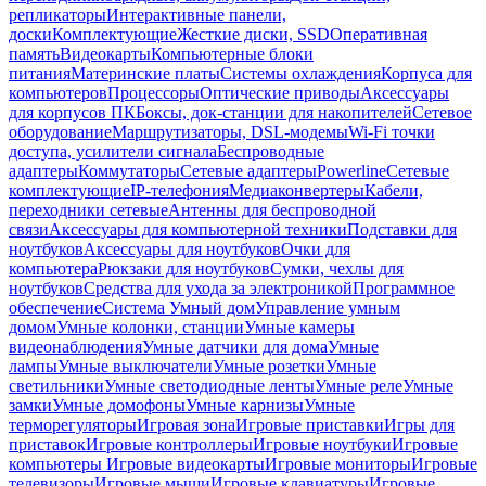
репликаторы
Интерактивные панели,
доски
Комплектующие
Жесткие диски, SSD
Оперативная
память
Видеокарты
Компьютерные блоки
питания
Материнские платы
Системы охлаждения
Корпуса для
компьютеров
Процессоры
Оптические приводы
Аксессуары
для корпусов ПК
Боксы, док-станции для накопителей
Сетевое
оборудование
Маршрутизаторы, DSL-модемы
Wi-Fi точки
доступа, усилители сигнала
Беспроводные
адаптеры
Коммутаторы
Сетевые адаптеры
Powerline
Сетевые
комплектующие
IP-телефония
Медиаконвертеры
Кабели,
переходники сетевые
Антенны для беспроводной
связи
Аксессуары для компьютерной техники
Подставки для
ноутбуков
Аксессуары для ноутбуков
Очки для
компьютера
Рюкзаки для ноутбуков
Сумки, чехлы для
ноутбуков
Средства для ухода за электроникой
Программное
обеспечение
Система Умный дом
Управление умным
домом
Умные колонки, станции
Умные камеры
видеонаблюдения
Умные датчики для дома
Умные
лампы
Умные выключатели
Умные розетки
Умные
светильники
Умные светодиодные ленты
Умные реле
Умные
замки
Умные домофоны
Умные карнизы
Умные
терморегуляторы
Игровая зона
Игровые приставки
Игры для
приставок
Игровые контроллеры
Игровые ноутбуки
Игровые
компьютеры
Игровые видеокарты
Игровые мониторы
Игровые
телевизоры
Игровые мыши
Игровые клавиатуры
Игровые