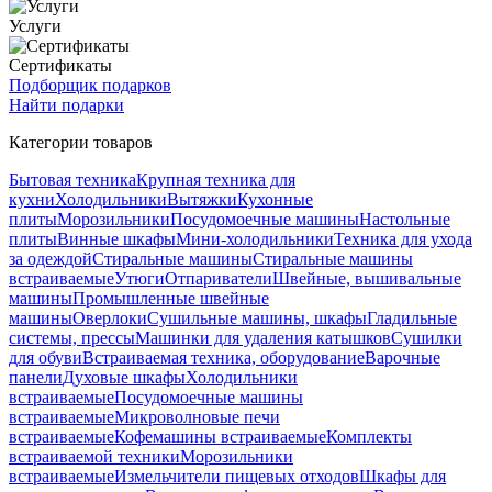
Услуги
Сертификаты
Подборщик подарков
Найти подарки
Категории товаров
Бытовая техника
Крупная техника для
кухни
Холодильники
Вытяжки
Кухонные
плиты
Морозильники
Посудомоечные машины
Настольные
плиты
Винные шкафы
Мини-холодильники
Техника для ухода
за одеждой
Стиральные машины
Стиральные машины
встраиваемые
Утюги
Отпариватели
Швейные, вышивальные
машины
Промышленные швейные
машины
Оверлоки
Сушильные машины, шкафы
Гладильные
системы, прессы
Машинки для удаления катышков
Сушилки
для обуви
Встраиваемая техника, оборудование
Варочные
панели
Духовые шкафы
Холодильники
встраиваемые
Посудомоечные машины
встраиваемые
Микроволновые печи
встраиваемые
Кофемашины встраиваемые
Комплекты
встраиваемой техники
Морозильники
встраиваемые
Измельчители пищевых отходов
Шкафы для