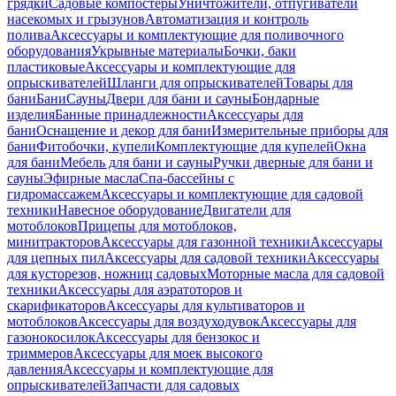
грядки
Садовые компостеры
Уничтожители, отпугиватели
насекомых и грызунов
Автоматизация и контроль
полива
Аксессуары и комплектующие для поливочного
оборудования
Укрывные материалы
Бочки, баки
пластиковые
Аксессуары и комплектующие для
опрыскивателей
Шланги для опрыскивателей
Товары для
бани
Бани
Сауны
Двери для бани и сауны
Бондарные
изделия
Банные принадлежности
Аксессуары для
бани
Оснащение и декор для бани
Измерительные приборы для
бани
Фитобочки, купели
Комплектующие для купелей
Окна
для бани
Мебель для бани и сауны
Ручки дверные для бани и
сауны
Эфирные масла
Спа-бассейны с
гидромассажем
Аксессуары и комплектующие для садовой
техники
Навесное оборудование
Двигатели для
мотоблоков
Прицепы для мотоблоков,
минитракторов
Аксессуары для газонной техники
Аксессуары
для цепных пил
Аксессуары для садовой техники
Аксессуары
для кусторезов, ножниц садовых
Моторные масла для садовой
техники
Аксессуары для аэратоторов и
скарификаторов
Аксессуары для культиваторов и
мотоблоков
Аксессуары для воздуходувок
Аксессуары для
газонокосилок
Аксессуары для бензокос и
триммеров
Аксессуары для моек высокого
давления
Аксессуары и комплектующие для
опрыскивателей
Запчасти для садовых