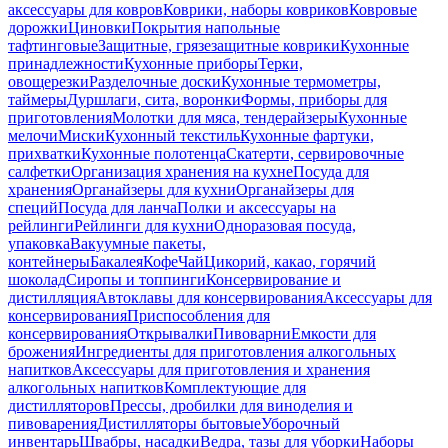
аксессуары для ковров
Коврики, наборы ковриков
Ковровые
дорожки
Циновки
Покрытия напольные
тафтинговые
Защитные, грязезащитные коврики
Кухонные
принадлежности
Кухонные приборы
Терки,
овощерезки
Разделочные доски
Кухонные термометры,
таймеры
Дуршлаги, сита, воронки
Формы, приборы для
приготовления
Молотки для мяса, тендерайзеры
Кухонные
мелочи
Миски
Кухонный текстиль
Кухонные фартуки,
прихватки
Кухонные полотенца
Скатерти, сервировочные
салфетки
Организация хранения на кухне
Посуда для
хранения
Органайзеры для кухни
Органайзеры для
специй
Посуда для ланча
Полки и аксессуары на
рейлинги
Рейлинги для кухни
Одноразовая посуда,
упаковка
Вакуумные пакеты,
контейнеры
Бакалея
Кофе
Чай
Цикорий, какао, горячий
шоколад
Сиропы и топпинги
Консервирование и
дистилляция
Автоклавы для консервирования
Аксессуары для
консервирования
Приспособления для
консервирования
Открывалки
Пивоварни
Емкости для
брожения
Ингредиенты для приготовления алкогольных
напитков
Аксессуары для приготовления и хранения
алкогольных напитков
Комплектующие для
дистилляторов
Прессы, дробилки для виноделия и
пивоварения
Дистилляторы бытовые
Уборочный
инвентарь
Швабры, насадки
Ведра, тазы для уборки
Наборы