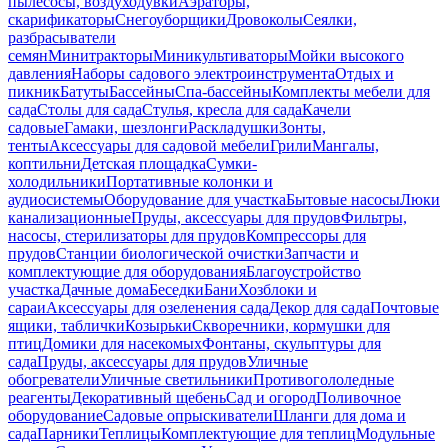
пылесосы, воздуходувки
Аэраторы,
скарификаторы
Снегоуборщики
Дровоколы
Сеялки,
разбрасыватели
семян
Минитракторы
Миникультиваторы
Мойки высокого
давления
Наборы садового электроинструмента
Отдых и
пикник
Батуты
Бассейны
Спа-бассейны
Комплекты мебели для
сада
Столы для сада
Стулья, кресла для сада
Качели
садовые
Гамаки, шезлонги
Раскладушки
Зонты,
тенты
Аксессуары для садовой мебели
Грили
Мангалы,
коптильни
Детская площадка
Сумки-
холодильники
Портативные колонки и
аудиосистемы
Оборудование для участка
Бытовые насосы
Люки
канализационные
Пруды, аксессуары для прудов
Фильтры,
насосы, стерилизаторы для прудов
Компрессоры для
прудов
Станции биологической очистки
Запчасти и
комплектующие для оборудования
Благоустройство
участка
Дачные дома
Беседки
Бани
Хозблоки и
сараи
Аксессуары для озеленения сада
Декор для сада
Почтовые
ящики, таблички
Козырьки
Скворечники, кормушки для
птиц
Домики для насекомых
Фонтаны, скульптуры для
сада
Пруды, аксессуары для прудов
Уличные
обогреватели
Уличные светильники
Противогололедные
реагенты
Декоративный щебень
Сад и огород
Поливочное
оборудование
Садовые опрыскиватели
Шланги для дома и
сада
Парники
Теплицы
Комплектующие для теплиц
Модульные