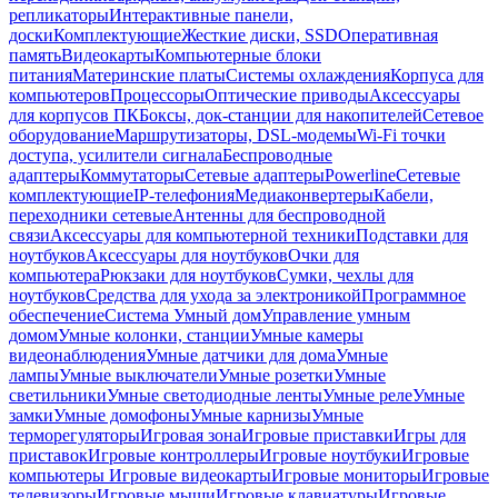
репликаторы
Интерактивные панели,
доски
Комплектующие
Жесткие диски, SSD
Оперативная
память
Видеокарты
Компьютерные блоки
питания
Материнские платы
Системы охлаждения
Корпуса для
компьютеров
Процессоры
Оптические приводы
Аксессуары
для корпусов ПК
Боксы, док-станции для накопителей
Сетевое
оборудование
Маршрутизаторы, DSL-модемы
Wi-Fi точки
доступа, усилители сигнала
Беспроводные
адаптеры
Коммутаторы
Сетевые адаптеры
Powerline
Сетевые
комплектующие
IP-телефония
Медиаконвертеры
Кабели,
переходники сетевые
Антенны для беспроводной
связи
Аксессуары для компьютерной техники
Подставки для
ноутбуков
Аксессуары для ноутбуков
Очки для
компьютера
Рюкзаки для ноутбуков
Сумки, чехлы для
ноутбуков
Средства для ухода за электроникой
Программное
обеспечение
Система Умный дом
Управление умным
домом
Умные колонки, станции
Умные камеры
видеонаблюдения
Умные датчики для дома
Умные
лампы
Умные выключатели
Умные розетки
Умные
светильники
Умные светодиодные ленты
Умные реле
Умные
замки
Умные домофоны
Умные карнизы
Умные
терморегуляторы
Игровая зона
Игровые приставки
Игры для
приставок
Игровые контроллеры
Игровые ноутбуки
Игровые
компьютеры
Игровые видеокарты
Игровые мониторы
Игровые
телевизоры
Игровые мыши
Игровые клавиатуры
Игровые