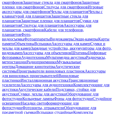
смартфонов
Защитные стекла для смартфонов
Защитные
пленки для смартфонов
Стилусы для смартфонов
Игровые
аксессуары для смартфонов
Чехлы для планшетов
Чехлы с
клавиатурой для планшетов
Защитные стекла для
планшетов
Защитные пленки для планшетов
Сумки для
планшетов
Стилусы для планшетов
Аксессуары для
планшетов, смартфонов
Кабели для телефонов,
планшетов
Фото,
видеосъемка
Фотоаппараты
Видеокамеры
Экшн-камеры
Карты
памяти
Объективы
Вспышки
Аксессуары для камер
Сумки и
чехлы для камер
Зарядные устройства, аккумуляторы для фото,
видеокамер
Аксессуары для объективов
Штативы
Цифровые
фоторамки
Аудиотехника
Мультимедиа акустика
Радиочасы,
метеостанции
Радиоприемники
Музыкальные
центры
Домашние кинотеатры
Акустические
системы
Проигрыватели виниловых пластинок
Аксессуары
для виниловых проигрывателей
Виниловые
пластинки
Инсталляционная акустика
Трансляционные
усилители
Аксессуары для аудиотехники
Комплектующие для
акустики
Акустические кабели
Подставки, стойки для
акустики
Сумки, чехлы для акустики
Оборудование для
фотостудии
Кольцевые лампы
Фоны для фотостудии
Студийное
освещение
Насадки светоформирующие для
фотостудии
Фотозонты, отражатели
Оборудование для
предметной съемки
Вспышки студийные
Комплекты