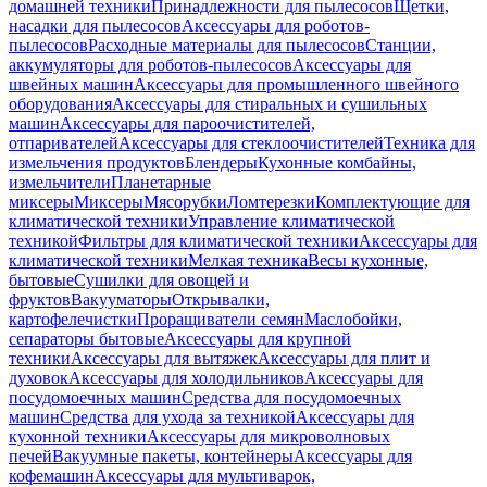
домашней техники
Принадлежности для пылесосов
Щетки,
насадки для пылесосов
Аксессуары для роботов-
пылесосов
Расходные материалы для пылесосов
Станции,
аккумуляторы для роботов-пылесосов
Аксессуары для
швейных машин
Аксессуары для промышленного швейного
оборудования
Аксессуары для стиральных и сушильных
машин
Аксессуары для пароочистителей,
отпаривателей
Аксессуары для стеклоочистителей
Техника для
измельчения продуктов
Блендеры
Кухонные комбайны,
измельчители
Планетарные
миксеры
Миксеры
Мясорубки
Ломтерезки
Комплектующие для
климатической техники
Управление климатической
техникой
Фильтры для климатической техники
Аксессуары для
климатической техники
Мелкая техника
Весы кухонные,
бытовые
Сушилки для овощей и
фруктов
Вакууматоры
Открывалки,
картофелечистки
Проращиватели семян
Маслобойки,
сепараторы бытовые
Аксессуары для крупной
техники
Аксессуары для вытяжек
Аксессуары для плит и
духовок
Аксессуары для холодильников
Аксессуары для
посудомоечных машин
Средства для посудомоечных
машин
Средства для ухода за техникой
Аксессуары для
кухонной техники
Аксессуары для микроволновых
печей
Вакуумные пакеты, контейнеры
Аксессуары для
кофемашин
Аксессуары для мультиварок,