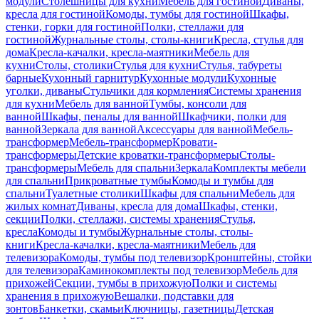
модули
Столешницы для кухни
Мебель для гостиной
Диваны,
кресла для гостиной
Комоды, тумбы для гостиной
Шкафы,
стенки, горки для гостиной
Полки, стеллажи для
гостиной
Журнальные столы, столы-книги
Кресла, стулья для
дома
Кресла-качалки, кресла-маятники
Мебель для
кухни
Столы, столики
Стулья для кухни
Стулья, табуреты
барные
Кухонный гарнитур
Кухонные модули
Кухонные
уголки, диваны
Стульчики для кормления
Системы хранения
для кухни
Мебель для ванной
Тумбы, консоли для
ванной
Шкафы, пеналы для ванной
Шкафчики, полки для
ванной
Зеркала для ванной
Аксессуары для ванной
Мебель-
трансформер
Мебель-трансформер
Кровати-
трансформеры
Детские кроватки-трансформеры
Столы-
трансформеры
Мебель для спальни
Зеркала
Комплекты мебели
для спальни
Прикроватные тумбы
Комоды и тумбы для
спальни
Туалетные столики
Шкафы для спальни
Мебель для
жилых комнат
Диваны, кресла для дома
Шкафы, стенки,
секции
Полки, стеллажи, системы хранения
Стулья,
кресла
Комоды и тумбы
Журнальные столы, столы-
книги
Кресла-качалки, кресла-маятники
Мебель для
телевизора
Комоды, тумбы под телевизор
Кронштейны, стойки
для телевизора
Каминокомплекты под телевизор
Мебель для
прихожей
Секции, тумбы в прихожую
Полки и системы
хранения в прихожую
Вешалки, подставки для
зонтов
Банкетки, скамьи
Ключницы, газетницы
Детская