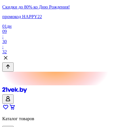
Скидки до 80% ко Дню Рождения!
промокод HAPPY22
01
дн
09
:
30
:
32
Каталог товаров