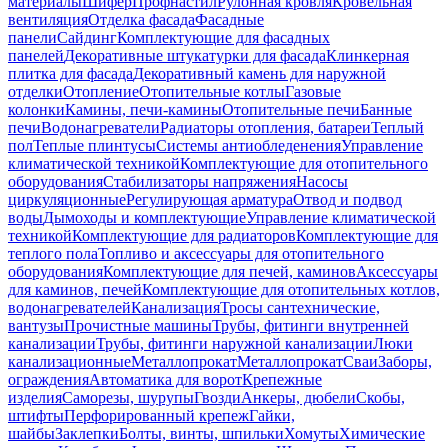
материалы
Шифер
Профнастил
Рулонная кровля
Кровельная
вентиляция
Отделка фасада
Фасадные
панели
Сайдинг
Комплектующие для фасадных
панелей
Декоративные штукатурки для фасада
Клинкерная
плитка для фасада
Декоративный камень для наружной
отделки
Отопление
Отопительные котлы
Газовые
колонки
Камины, печи-камины
Отопительные печи
Банные
печи
Водонагреватели
Радиаторы отопления, батареи
Теплый
пол
Теплые плинтусы
Системы антиобледенения
Управление
климатической техникой
Комплектующие для отопительного
оборудования
Стабилизаторы напряжения
Насосы
циркуляционные
Регулирующая арматура
Отвод и подвод
воды
Дымоходы и комплектующие
Управление климатической
техникой
Комплектующие для радиаторов
Комплектующие для
теплого пола
Топливо и аксессуары для отопительного
оборудования
Комплектующие для печей, каминов
Аксессуары
для каминов, печей
Комплектующие для отопительных котлов,
водонагревателей
Канализация
Тросы сантехнические,
вантузы
Прочистные машины
Трубы, фитинги внутренней
канализации
Трубы, фитинги наружной канализации
Люки
канализационные
Металлопрокат
Металлопрокат
Сваи
Заборы,
ограждения
Автоматика для ворот
Крепежные
изделия
Саморезы, шурупы
Гвозди
Анкеры, дюбели
Скобы,
штифты
Перфорированный крепеж
Гайки,
шайбы
Заклепки
Болты, винты, шпильки
Хомуты
Химические