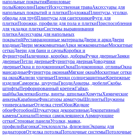
напольные покрытия
Виниловые
полы
Ковролин
Паркет
Искусственная трава
Аксессуары для
напольных покрытий и плитки
Подложка
Плинтусы, уголки,
обводы для труб
Плинтусы для сантехники
Фуги для
плитки
Порожки, профили для пола и плитки
Приспособления
для укладки плитки
Системы выравнивания
плитки
Аксессуары для напольных
покрытий
Реставрационные материалы
Двери и арки
Двери
входные
Двери межкомнатные
Арки межкомнатные
Москитные
сетки
Двери для бани и сауны
Коробки и
фурнитура
Наличники, коробки, доборы
Ручки дверные
Замки
дверные
Петли дверные
Фурнитура дверная
Доводчики
дверные
Окна и подоконники
Окна
Подоконники, отливы
Окна
мансардные
Фурнитура оконная
Мягкие окна
Москитные сетки
на окна
Жалюзи уличные
Пленки солнцезащитные
Крепежные
изделия
Саморезы, шурупы
Гвозди
Анкеры, дюбели
Скобы,
штифты
Перфорированный крепеж
Гайки,
шайбы
Заклепки
Болты, винты, шпильки
Хомуты
Химические
анкеры
Карабины
Фиксаторы арматуры
Шплинты
Пружины
универсальные
Отделка стен
Обои
Жидкие
обои
Фотообои
Штукатурки декоративные
Декоративный
камень
Скинали
Пленки самоклеящиеся
Армирующие
сетки
Стеновые панели
Уголки, маяки,
профили
Вагонка
Стеклохолсты, флизелин
Экраны для
радиаторов
Отделка потолка
Потолочные системы
Потолочные