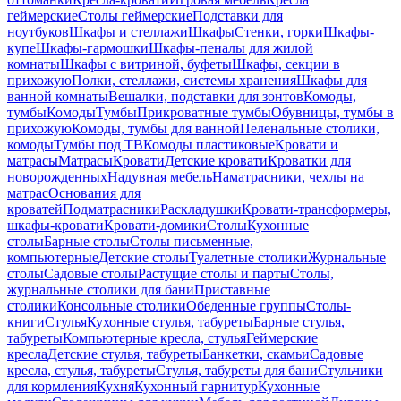
геймерские
Столы геймерские
Подставки для
ноутбуков
Шкафы и стеллажи
Шкафы
Стенки, горки
Шкафы-
купе
Шкафы-гармошки
Шкафы-пеналы для жилой
комнаты
Шкафы с витриной, буфеты
Шкафы, секции в
прихожую
Полки, стеллажи, системы хранения
Шкафы для
ванной комнаты
Вешалки, подставки для зонтов
Комоды,
тумбы
Комоды
Тумбы
Прикроватные тумбы
Обувницы, тумбы в
прихожую
Комоды, тумбы для ванной
Пеленальные столики,
комоды
Тумбы под ТВ
Комоды пластиковые
Кровати и
матрасы
Матрасы
Кровати
Детские кровати
Кроватки для
новорожденных
Надувная мебель
Наматрасники, чехлы на
матрас
Основания для
кроватей
Подматрасники
Раскладушки
Кровати-трансформеры,
шкафы-кровати
Кровати-домики
Столы
Кухонные
столы
Барные столы
Столы письменные,
компьютерные
Детские столы
Туалетные столики
Журнальные
столы
Садовые столы
Растущие столы и парты
Столы,
журнальные столики для бани
Приставные
столики
Консольные столики
Обеденные группы
Столы-
книги
Стулья
Кухонные стулья, табуреты
Барные стулья,
табуреты
Компьютерные кресла, стулья
Геймерские
кресла
Детские стулья, табуреты
Банкетки, скамьи
Садовые
кресла, стулья, табуреты
Стулья, табуреты для бани
Стульчики
для кормления
Кухня
Кухонный гарнитур
Кухонные