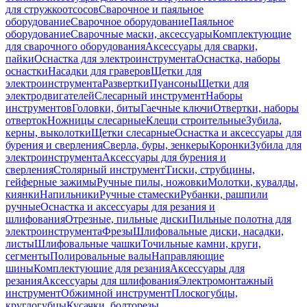
для стружкоотсосов
Сварочное и паяльное
оборудование
Сварочное оборудование
Паяльное
оборудование
Сварочные маски, аксессуары
Комплектующие
для сварочного оборудования
Аксессуары для сварки,
пайки
Оснастка для электроинструмента
Оснастка, наборы
оснастки
Насадки для граверов
Щетки для
электроинструмента
Развертки
Пуансоны
Щетки для
электродвигателей
Слесарный инструмент
Наборы
инструментов
Головки, биты
Гаечные ключи
Отвертки, наборы
отверток
Ножницы слесарные
Клещи строительные
Зубила,
керны, выколотки
Щетки слесарные
Оснастка и аксессуары для
бурения и сверления
Сверла, буры, зенкеры
Коронки
Зубила для
электроинструмента
Аксессуары для бурения и
сверления
Столярный инструмент
Тиски, струбцины,
гейферные зажимы
Ручные пилы, ножовки
Молотки, кувалды,
киянки
Напильники
Ручные стамески
Рубанки, рашпили
ручные
Оснастка и аксессуары для резания и
шлифования
Отрезные, пильные диски
Пильные полотна для
электроинструмента
Фрезы
Шлифовальные диски, насадки,
листы
Шлифовальные чашки
Точильные камни, круги,
сегменты
Полировальные валы
Направляющие
шины
Комплектующие для резания
Аксессуары для
резания
Аксессуары для шлифования
Электромонтажный
инструмент
Обжимной инструмент
Плоскогубцы,
круглогубцы
Кусачки, болторезы,