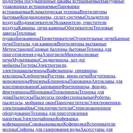
подогрева посуды
Винные шкафы встраиваемые
Вакуумные
упаковщики встраиваемые
Пароварки
встраиваемые
Климатическая техника
Вентиляторы
бытовые
Кондиционеры, сплит-системы
Охладители
воздуха
Водонагреватели
Увлажнители, очистители
воздуха
Камины, печи-камины
Обогреватели
Тепловые
завесы
Тепловые
пушки
Биокамины
Проветриватели
Отопительные печи
Банные
печи
Порталы для каминов
Вентиляторы вытяжные
Метеостанции
Газовые баллоны бытовые
Техника для
приготовления еды
Аэрогрили
Микроволновые
печи
Мультиварки
Сэндвичницы, хот-дог
мейкеры
Тостеры
Электрогрили,
электрошашлычницы
Вафельницы, орешницы,
кексницы
Хлебопечки
Ростеры, мини-печи
Йогуртницы,
мороженицы
Фризеры
Блинницы
Пароварки
Автоклавы для
консервирования
Сыроварни
Фритюрницы, фондю-
фритюрницы
Яйцеварки
Попкорницы
Техника для
дома
Пылесосы
Пылесосы профессиональные
Роботы-
пылесосы, мойщики окон
Пароочистители
Электровеники,
электрошвабры
Стеклоочистители
Стерилизационное
оборудование
Техника для приготовления
напитков
Электрочайники
Кофеварки,
кофемашины
Соковыжималки
Кофемолки
Вспениватели
молока
Сифоны для газирования воды
Аксессуары для