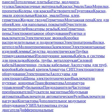
панели
Потолочные плиты
Багеты, молдинги,
уголки
Лакокрасочные материалы
Краски
Эмали
Лаки
Морилки,
пропитки
Колеры для краски
Растворители
Грунтовки
Краски,
эмали аэрозольные
Краски, эмали
Пены, клеи,
герметики
Жидкие гвозди
Герметики
Монтажная пена
Клеи для
обоев
Клеи для напольных покрытий
Очистители,
растворители
Фиксаторы резьбы
Клеи
Герметики,
пены
Электромонтажное оборудование
Розетки и
выключатели
Электрические звонки
Коробки
распределительные и подрозетники
Электропатроны
Вилки,
штепсели
Молниеприемники
Заземление
Электромонтажные
изделия
Клеммы
Средства диэлектрические
Трубки
термоусаживаемые
Изолирующие зажимы
Кабель и системы
для прокладки
Короба, трубы, металлорукав
Силовой
кабель
Наконечники, гильзы кабельные
Аксессуары для труб,
коробов
Кабельный крепеж
Арматура СИП
Электрощитовое
оборудование
Электрощиты
Аксессуары для
электрощита
Шины электротехнические
Выключатели
путевые, концевые
Трансформаторы
Аппаратура
управления
Рубильники
Предохранители
Частотные
преобразователи
Пускатели магнитные
Модульная
автоматика
Выключатели автоматические
Реле
Выключатели
нагрузки
Контакторы
Дополнительное модульное
оборудование
УЗИП
Автоматика пуска
двигателя
Дифференциальные