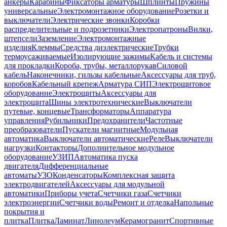
анкеры
Карабины
Фиксаторы арматуры
Шплинты
Пружины
универсальные
Электромонтажное оборудование
Розетки и
выключатели
Электрические звонки
Коробки
распределительные и подрозетники
Электропатроны
Вилки,
штепсели
Заземление
Электромонтажные
изделия
Клеммы
Средства диэлектрические
Трубки
термоусаживаемые
Изолирующие зажимы
Кабель и системы
для прокладки
Короба, трубы, металлорукав
Силовой
кабель
Наконечники, гильзы кабельные
Аксессуары для труб,
коробов
Кабельный крепеж
Арматура СИП
Электрощитовое
оборудование
Электрощиты
Аксессуары для
электрощита
Шины электротехнические
Выключатели
путевые, концевые
Трансформаторы
Аппаратура
управления
Рубильники
Предохранители
Частотные
преобразователи
Пускатели магнитные
Модульная
автоматика
Выключатели автоматические
Реле
Выключатели
нагрузки
Контакторы
Дополнительное модульное
оборудование
УЗИП
Автоматика пуска
двигателя
Дифференциальные
автоматы
УЗО
Конденсаторы
Комплексная защита
электродвигателей
Аксессуары для модульной
автоматики
Приборы учета
Счетчики газа
Счетчики
электроэнергии
Счетчики воды
Ремонт и отделка
Напольные
покрытия и
плитка
Плитка
Ламинат
Линолеум
Керамогранит
Спортивные