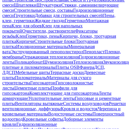
смеси
Шпатлевки
Штукатурки
Стяжки, самонивелирующие
смеси
Строительные смеси, составы
Гидроизоляционные
смеси
Грунтовки
Добавки для строительных смесей
Пены,
клеи, герметики
Жидкие гвозди
Герметики
Монтажная
пена
Клеи для обоев
Клеи для напольных
покрытий
Очистители, растворители
Фиксаторы
резьбы
Клеи
Герметики, пены
Кирпичи, блоки, тротуарная
плитка
Кирпичи
Строительные блоки
Тротуарная
плитка
Изоляционные материалы
Минеральная
вата
Экструдированный пенополистирол
Пенопласт
Пленки,
мембраны
Отражающая теплоизоляция
Гидроизоляционные
ленты
Поликарбонат
Шумоизоляция
Теплоизоляция
Звукоизоляц
плитные и пиломатериалы
Плиты OSB
Фанера
ДСП,
ЛДСП
Мебельные щиты
Террасные доски
Древесные
плиты
Пиломатериалы
Материалы для сухого
строительства
Гипсокартон
Гипсоволокнистые
листы
Цементные плиты
Профили для
гипсокартона
Комплектующие для гипсокартона
Ленты
армирующие
Уплотнительные ленты
Гипсовые и цементные
плиты
Вентиляторы вытяжные
Системы воздуховодов
Решетки
вентиляционные, диффузоры
Кровля и водосток
Черепица и
кровельные материалы
Водосточные системы
Поверхностный
водоотвод
Кровельные софиты
Доборные элементы
кровли
Гидроизоляционные