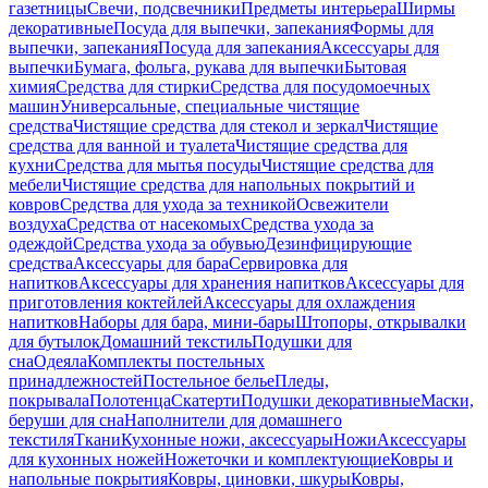
газетницы
Свечи, подсвечники
Предметы интерьера
Ширмы
декоративные
Посуда для выпечки, запекания
Формы для
выпечки, запекания
Посуда для запекания
Аксессуары для
выпечки
Бумага, фольга, рукава для выпечки
Бытовая
химия
Средства для стирки
Средства для посудомоечных
машин
Универсальные, специальные чистящие
средства
Чистящие средства для стекол и зеркал
Чистящие
средства для ванной и туалета
Чистящие средства для
кухни
Средства для мытья посуды
Чистящие средства для
мебели
Чистящие средства для напольных покрытий и
ковров
Средства для ухода за техникой
Освежители
воздуха
Средства от насекомых
Средства ухода за
одеждой
Средства ухода за обувью
Дезинфицирующие
средства
Аксессуары для бара
Сервировка для
напитков
Аксессуары для хранения напитков
Аксессуары для
приготовления коктейлей
Аксессуары для охлаждения
напитков
Наборы для бара, мини-бары
Штопоры, открывалки
для бутылок
Домашний текстиль
Подушки для
сна
Одеяла
Комплекты постельных
принадлежностей
Постельное белье
Пледы,
покрывала
Полотенца
Скатерти
Подушки декоративные
Маски,
беруши для сна
Наполнители для домашнего
текстиля
Ткани
Кухонные ножи, аксессуары
Ножи
Аксессуары
для кухонных ножей
Ножеточки и комплектующие
Ковры и
напольные покрытия
Ковры, циновки, шкуры
Ковры,