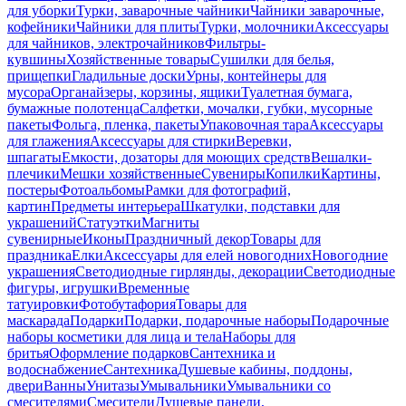
для уборки
Турки, заварочные чайники
Чайники заварочные,
кофейники
Чайники для плиты
Турки, молочники
Аксессуары
для чайников, электрочайников
Фильтры-
кувшины
Хозяйственные товары
Сушилки для белья,
прищепки
Гладильные доски
Урны, контейнеры для
мусора
Органайзеры, корзины, ящики
Туалетная бумага,
бумажные полотенца
Салфетки, мочалки, губки, мусорные
пакеты
Фольга, пленка, пакеты
Упаковочная тара
Аксессуары
для глажения
Аксессуары для стирки
Веревки,
шпагаты
Емкости, дозаторы для моющих средств
Вешалки-
плечики
Мешки хозяйственные
Сувениры
Копилки
Картины,
постеры
Фотоальбомы
Рамки для фотографий,
картин
Предметы интерьера
Шкатулки, подставки для
украшений
Статуэтки
Магниты
сувенирные
Иконы
Праздничный декор
Товары для
праздника
Елки
Аксессуары для елей новогодних
Новогодние
украшения
Светодиодные гирлянды, декорации
Светодиодные
фигуры, игрушки
Временные
татуировки
Фотобутафория
Товары для
маскарада
Подарки
Подарки, подарочные наборы
Подарочные
наборы косметики для лица и тела
Наборы для
бритья
Оформление подарков
Сантехника и
водоснабжение
Сантехника
Душевые кабины, поддоны,
двери
Ванны
Унитазы
Умывальники
Умывальники со
смесителями
Смесители
Душевые панели,