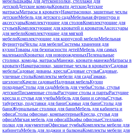
мебель
Шкафы для детской
Полки, стеллажи для
детской
Детские комоды
Кровати детские
Детские
матрасы
Матрасы в кроватку
Наматрасники, защитные чехлы
детские
Мебель для детского сада
Мебельная фурнитура и
аксессуары
Комплектующие для столов
Комплектующие для
стульев
Комплектующие для кроватей и кроваток
Аксессуары
для мебели
Комплектующие для мягкой
мебели
Комплектующие для корпусной мебели
Мебельная
фурнитура
Чехлы для мебели
Системы хранения для
кухни
Товары для безопасности детей
Мебель для самых
маленьких
Кроватки для новорожденных
Пеленальные
столики, комоды, матрасы
Манежи, кровати-манежи
Матрасы в
кроватку
Наматрасники, защитные чехлы в кроватку
Садовая
мебель
Садовые диваны, кресла
Садовые стулья
Садовые,
уличные столы
Комплекты мебели для сада
Гамаки,
шезлонги
Качели садовые
Надувная мебель
Кухни
походные
Столы для сада
Мебель для учебы
Столы, стулья
детские
Письменные столы
Растущие столы и парты
Растущие
кресла и стулья для учебы
Мебель для бани и сауны
Стулья,
табуретки, подставки для бани
Скамьи для бани
Столы для
бани
Журнальные столики для бани
Мебель для кабинета и
офиса
Столы офисные, компьютерные
Кресла, стулья для
офиса
Мягкая мебель для офиса
Шкафы офисные
Стеллажи,
полки для документов
Офисные тумбы
Комплекты мебели для
кабинета
Мебель для лоджии и балкона
Комплекты мебели для