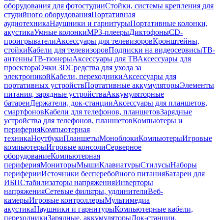
оборудования для фотостудии
Стойки, системы крепления для
студийного оборудования
Портативная
аудиотехника
Наушники и гарнитуры
Портативные колонки,
акустика
Умные колонки
MP3-плееры
Диктофоны
CD-
проигрыватели
Аксессуары для телевизоров
Кронштейны,
стойки
Кабели для телевизоров
Подписки на видеосервисы
ТВ-
антенны
ТВ-тюнеры
Аксессуары для ТВ
Аксессуары для
проектора
Очки 3D
Средства для ухода за
электроникой
Кабели, переходники
Аксессуары для
портативных устройств
Портативные аккумуляторы
Элементы
питания, зарядные устройства
Аккумуляторные
батареи
Держатели, док-станции
Аксессуары для планшетов,
смартфонов
Кабели для телефонов, планшетов
Зарядные
устройства для телефонов, планшетов
Компьютеры и
периферия
Компьютерная
техника
Ноутбуки
Планшеты
Моноблоки
Компьютеры
Игровые
компьютеры
Игровые консоли
Серверное
оборудование
Компьютерная
периферия
Мониторы
Мыши
Клавиатуры
Стилусы
Наборы
периферии
Источники бесперебойного питания
Батареи для
ИБП
Стабилизаторы напряжения
Инверторы
напряжения
Сетевые фильтры, удлинители
Веб-
камеры
Игровые контроллеры
Мультимедиа
акустика
Наушники и гарнитуры
Компьютерные кабели,
переходники
Зарядные, аккумуляторы
Док-станции,