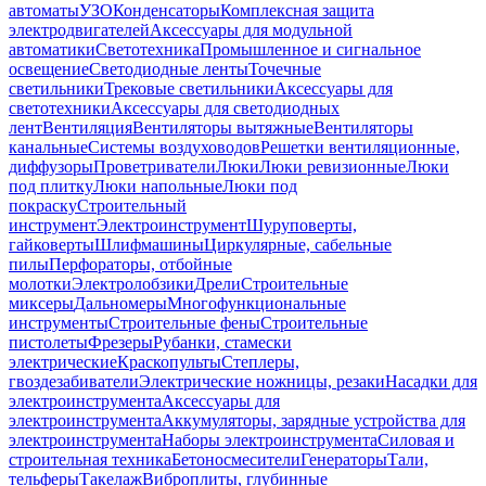
автоматы
УЗО
Конденсаторы
Комплексная защита
электродвигателей
Аксессуары для модульной
автоматики
Светотехника
Промышленное и сигнальное
освещение
Светодиодные ленты
Точечные
светильники
Трековые светильники
Аксессуары для
светотехники
Аксессуары для светодиодных
лент
Вентиляция
Вентиляторы вытяжные
Вентиляторы
канальные
Системы воздуховодов
Решетки вентиляционные,
диффузоры
Проветриватели
Люки
Люки ревизионные
Люки
под плитку
Люки напольные
Люки под
покраску
Строительный
инструмент
Электроинструмент
Шуруповерты,
гайковерты
Шлифмашины
Циркулярные, сабельные
пилы
Перфораторы, отбойные
молотки
Электролобзики
Дрели
Строительные
миксеры
Дальномеры
Многофункциональные
инструменты
Строительные фены
Строительные
пистолеты
Фрезеры
Рубанки, стамески
электрические
Краскопульты
Степлеры,
гвоздезабиватели
Электрические ножницы, резаки
Насадки для
электроинструмента
Аксессуары для
электроинструмента
Аккумуляторы, зарядные устройства для
электроинструмента
Наборы электроинструмента
Силовая и
строительная техника
Бетоносмесители
Генераторы
Тали,
тельферы
Такелаж
Виброплиты, глубинные