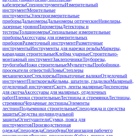
кабелерезы
Специнструменты
Измерительный
инструмент
Мерительные
инструменты
Электроизмерительные
приборы
Дальномеры
Дальномеры оптические
Нивелиры,
лазерные уровни
Пирометры
Детекторы и
тестеры
Толщиномеры
Специальные измерительные
приборы
Аксессуары для измерительных
приборов
Разметочный инструмент
Разметочные
инструменты
Инструменты для нарезки резьбы
Маркеры,
карандаши строительные
Клейма ударные
Строительно-
монтажный инструмент
Заклепочники
Труборезы,
трубогибы
Ножи строительные
Мультитулы
Пробойники,
просекатели отверстий
Ломы
Степлеры
механические
Стеклорезы
Прикаточные валики
Отделочный
инструмент
Плиткорезы
Кельмы, шпатели, гладилки
Малярный,
отделочный инструмент
Скотч, ленты малярные
Диспенсеры
для скотча
Аксессуары для малярных, отделочных
работ
Пленки строительные
Лестницы и стремянки
Лестницы,
стремянки
Чердачные лестницы
Элементы
лестниц
Подъемники строительные
Спецодежда и средства
защиты
Средства индивидуальной
защиты
Огнетушители
Сумки, пояса для
инструментов
Производственная
одежда
Спецодежда
Спецобувь
Организация рабочего
пространства
Фонари, прожекторы
Кейсы, ящики для