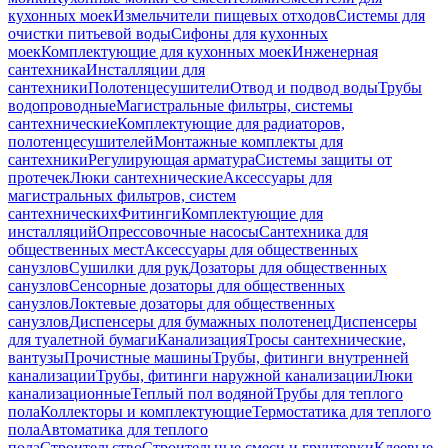
кухонных моек
Измельчители пищевых отходов
Системы для
очистки питьевой воды
Сифоны для кухонных
моек
Комплектующие для кухонных моек
Инженерная
сантехника
Инсталляции для
сантехники
Полотенцесушители
Отвод и подвод воды
Трубы
водопроводные
Магистральные фильтры, системы
сантехнические
Комплектующие для радиаторов,
полотенцесушителей
Монтажные комплекты для
сантехники
Регулирующая арматура
Системы защиты от
протечек
Люки сантехнические
Аксессуары для
магистральных фильтров, систем
сантехнических
Фитинги
Комплектующие для
инсталляций
Опрессовочные насосы
Сантехника для
общественных мест
Аксессуары для общественных
санузлов
Сушилки для рук
Дозаторы для общественных
санузлов
Сенсорные дозаторы для общественных
санузлов
Локтевые дозаторы для общественных
санузлов
Диспенсеры для бумажных полотенец
Диспенсеры
для туалетной бумаги
Канализация
Тросы сантехнические,
вантузы
Прочистные машины
Трубы, фитинги внутренней
канализации
Трубы, фитинги наружной канализации
Люки
канализационные
Теплый пол водяной
Трубы для теплого
пола
Коллекторы и комплектующие
Термостатика для теплого
пола
Автоматика для теплого
пола
Строительство
Строительные смеси и грунтовки
Клеевые