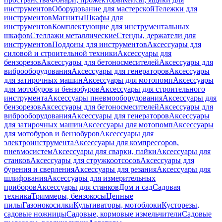
инструментов
Оборудование для мастерской
Тележки для
инструментов
Магниты
Шкафы для
инструментов
Комплектующие для инструментальных
шкафов
Стеллажи металлические
Стенды, держатели для
инструментов
Поддоны для инструментов
Аксессуары для
силовой и строительной техники
Аксессуары для
бензорезов
Аксессуары для бетоносмесителей
Аксессуары для
виброоборудования
Аксессуары для генераторов
Аксессуары
для затирочных машин
Аксессуары для мотопомп
Аксессуары
для мотобуров и бензобуров
Аксессуары для строительного
инструмента
Аксессуары пневмооборудования
Аксессуары для
бензорезов
Аксессуары для бетоносмесителей
Аксессуары для
виброоборудования
Аксессуары для генераторов
Аксессуары
для затирочных машин
Аксессуары для мотопомп
Аксессуары
для мотобуров и бензобуров
Аксессуары для
электроинструмента
Аксессуары для компрессоров,
пневмосистем
Аксессуары для сварки, пайки
Аксессуары для
станков
Аксессуары для стружкоотсосов
Аксессуары для
бурения и сверления
Аксессуары для резания
Аксессуары для
шлифования
Аксессуары для измерительных
приборов
Аксессуары для станков
Дом и сад
Садовая
техника
Триммеры, бензокосы
Цепные
пилы
Газонокосилки
Культиваторы, мотоблоки
Кусторезы,
садовые ножницы
Садовые, кормовые измельчители
Садовые