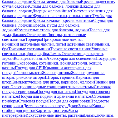
балкона, лоджии
Кресла-мешки для балкона
Кресла подвесные,
стулья садовые
Столы для балкона, лоджии
Шкафы для
балкона, лоджии
Дверцы жалюзийные
Системы хранения для
балкона, лоджии
Журнальные столы, столы-книги
Тумбы для
балкона, лоджии
Кресла-качалки, кресла-маятники
Стулья для
балкона, лоджии
Кресла, пуфы для балкона,
лоджии
Компактные столы для балкона, лоджии
Товары для
дома, бакалея
Освещение
Люстры, потолочные
светильники
Торшеры
Прикроватные лампы,
ночники
Настольные лампы
Споты
Настенные светильники,
бра
Точечные светильники
Трековые светильники
Уличные
светильники, фонари, бра
Лампы
Освещение для картин,
зеркал
Кольцевые лампы
Аксессуары для освещения
Посуда для
готовки
Сковороды, сотейники, воки
Кастрюли, ковши,
казаны
Посуда для СВЧ
Крышки и аксессуары для
посуды
Гастроемкости
Жалюзи, шторы
Жалюзи, рулонные
шторы, римские шторы
Шторы, гардины
Карнизы для
штор
Комплектующие для штор, карнизов, жалюзи
Пленки для
окон
Электроприводные солнцезащитные системы
Столовая
посуда, сервировка
Посуда для напитков
Посуда для горячих
напитков
Посуда для подачи и хранения напитков
Столовые
приборы
Столовая посуда
Посуда для сервировки
Предметы
сервировки
Детская столовая посуда
Декор
Зеркала
Кашпо,
стойки для цветов
Картины, постеры
Часы
интерьерные
Искусственные цветы, растения
Вазы
Ключницы,