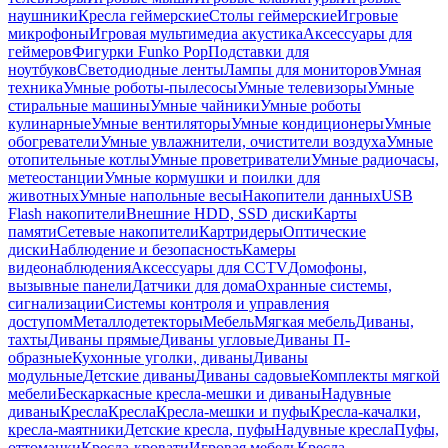
наушники
Кресла геймерские
Столы геймерские
Игровые
микрофоны
Игровая мультимедиа акустика
Аксессуары для
геймеров
Фигурки Funko Pop
Подставки для
ноутбуков
Светодиодные ленты
Лампы для мониторов
Умная
техника
Умные роботы-пылесосы
Умные телевизоры
Умные
стиральные машины
Умные чайники
Умные роботы
кулинарные
Умные вентиляторы
Умные кондиционеры
Умные
обогреватели
Умные увлажнители, очистители воздуха
Умные
отопительные котлы
Умные проветриватели
Умные радиочасы,
метеостанции
Умные кормушки и поилки для
животных
Умные напольные весы
Накопители данных
USB
Flash накопители
Внешние HDD, SSD диски
Карты
памяти
Сетевые накопители
Картридеры
Оптические
диски
Наблюдение и безопасность
Камеры
видеонаблюдения
Аксессуары для CCTV
Домофоны,
вызывные панели
Датчики для дома
Охранные системы,
сигнализации
Системы контроля и управления
доступом
Металлодетекторы
Мебель
Мягкая мебель
Диваны,
тахты
Диваны прямые
Диваны угловые
Диваны П-
образные
Кухонные уголки, диваны
Диваны
модульные
Детские диваны
Диваны садовые
Комплекты мягкой
мебели
Бескаркасные кресла-мешки и диваны
Надувные
диваны
Кресла
Кресла
Кресла-мешки и пуфы
Кресла-качалки,
кресла-маятники
Детские кресла, пуфы
Надувные кресла
Пуфы,
оттоманки
Кресла-кровати
Игровая мебель
Кресла