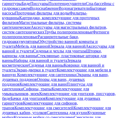
гарнитуры
Биде
Писсуары
Полотенцесушители
Спа-бассейны с
гидромассажем
Водоснабжение
Водонагреватели
Бытовые
насосы
Проточные фильтры для воды
Фильтры-
кувшины
Картриджи, комплектующие для проточных
фильтров
Магистральные фильтры, системы
сантехнические
Аксессуары для магистральных фильтров,
систем сантехнических
Трубы полипропиленовые
Фитинги
полипропиленовые
Расширительные баки,
гидроаккумуляторы
Обустройство ванной комнаты и
туалета
Мебель для ванной
Зеркала для ванной
Аксессуары для
ванной и туалета
Сиденья и чехлы для унитаза
Шторки,
карнизы для ванны
Стеклянные, пластиковые шторки для
ванны
Наборы для ванной и туалета
Зеркала
косметические
Сиденья для ванны
Коврики для ванной и
туалета
Экран-дверки в туалет
Комплектующие для мебели в
ванную
Комплектующие для сантехники
Экраны для ванн,
душевых поддонов
Опоры для ванн, душевых
поддонов
Комплектующие для ванн
Плинтусы для
сантехники
Сифоны, трапы
Комплектующие для
умывальников, моек
Комплектующие для унитазов, писсуаров,
биде
Бачки для унитазов
Комплектующие для душевых
гарнитуров
Комплектующие для сифонов,
трапов
Комплектующие для смесителей
Комплектующие для
душевых кабин, уголков
Сантехника для кухни
Кухонные
мойки
Кухонные мойки со смесителями
Смесители для