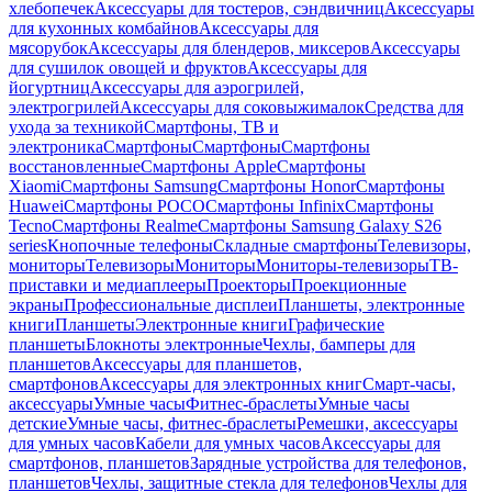
хлебопечек
Аксессуары для тостеров, сэндвичниц
Аксессуары
для кухонных комбайнов
Аксессуары для
мясорубок
Аксессуары для блендеров, миксеров
Аксессуары
для сушилок овощей и фруктов
Аксессуары для
йогуртниц
Аксессуары для аэрогрилей,
электрогрилей
Аксессуары для соковыжималок
Средства для
ухода за техникой
Смартфоны, ТВ и
электроника
Смартфоны
Смартфоны
Смартфоны
восстановленные
Смартфоны Apple
Смартфоны
Xiaomi
Смартфоны Samsung
Смартфоны Honor
Смартфоны
Huawei
Смартфоны POCO
Смартфоны Infinix
Смартфоны
Tecno
Смартфоны Realme
Смартфоны Samsung Galaxy S26
series
Кнопочные телефоны
Складные смартфоны
Телевизоры,
мониторы
Телевизоры
Мониторы
Мониторы-телевизоры
ТВ-
приставки и медиаплееры
Проекторы
Проекционные
экраны
Профессиональные дисплеи
Планшеты, электронные
книги
Планшеты
Электронные книги
Графические
планшеты
Блокноты электронные
Чехлы, бамперы для
планшетов
Аксессуары для планшетов,
смартфонов
Аксессуары для электронных книг
Смарт-часы,
аксессуары
Умные часы
Фитнес-браслеты
Умные часы
детские
Умные часы, фитнес-браслеты
Ремешки, аксессуары
для умных часов
Кабели для умных часов
Аксессуары для
смартфонов, планшетов
Зарядные устройства для телефонов,
планшетов
Чехлы, защитные стекла для телефонов
Чехлы для