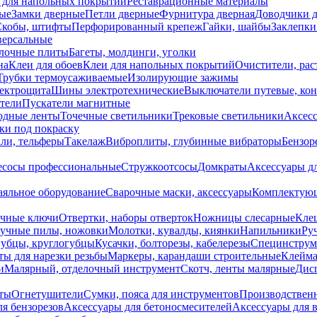
 для напольных покрытий
Реставрационные материалы
ые
Замки дверные
Петли дверные
Фурнитура дверная
Доводчики 
Скобы, штифты
Перфорированный крепеж
Гайки, шайбы
Заклепки
ерсальные
лочные плиты
Багеты, молдинги, уголки
на
Клеи для обоев
Клеи для напольных покрытий
Очистители, рас
Трубки термоусаживаемые
Изолирующие зажимы
лектрощита
Шины электротехнические
Выключатели путевые, ко
атели
Пускатели магнитные
одные ленты
Точечные светильники
Трековые светильники
Аксесс
и под покраску
ли, тельферы
Такелаж
Виброплиты, глубинные вибраторы
Бензор
сосы профессиональные
Стружкоотсосы
Домкраты
Аксессуары д
аяльное оборудование
Сварочные маски, аксессуары
Комплектующ
ечные ключи
Отвертки, наборы отверток
Ножницы слесарные
Кле
учные пилы, ножовки
Молотки, кувалды, киянки
Напильники
Ру
убцы, круглогубцы
Кусачки, болторезы, кабелерезы
Специнструм
ы для нарезки резьбы
Маркеры, карандаши строительные
Клейма
и
Малярный, отделочный инструмент
Скотч, ленты малярные
Дисп
иты
Огнетушители
Сумки, пояса для инструментов
Производствен
я бензорезов
Аксессуары для бетоносмесителей
Аксессуары для 