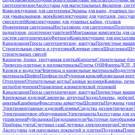
сантехнические
Аксессуары для магистральных фильтров, сист
Комплектующие для сантехники
Экраны для ванн, душевых по
для умывальников, моек
Комплектующие для унитазов, писсуар
смесителей
Комплектующие для душевых кабин, уголков
Инженерная сантехника
Инсталляции для сантехники
Полотенц
радиаторов, полотенцесушителей
Монтажные комплекты для с
систем сантехнических
Фитинги
Комплектующие для инсталля
Канализация
Тросы сантехнические, вантузы
Прочистные маши
Строительные смеси и грунтовки
Клеевые смеси
Шпатлевки
Шту
строительных смесей
Кирпичи, блоки, тротуарная плитка
Кирпичи
Строительные бло
Древесно-плитные и пиломатериалы
Плиты OSB
Фанера
ДСП, 
Кровля и водосток
Черепица и кровельные материалы
Водосточ
материалы
Шифер
Профнастил
Рулонная кровля
Кровельная вен
Отопление
Отопительные котлы
Газовые колонки
Камины, печи
антиобледенения
Управление климатической техникой
Канализация
Тросы сантехнические, вантузы
Прочистные маши
Крепежные изделия
Саморезы, шурупы
Гвозди
Анкеры, дюбели
анкеры
Карабины
Фиксаторы арматуры
Шплинты
Пружины унив
Электромонтажные изделия
Клеммы
Средства диэлектрические
Электрощитовое оборудование
Электрощиты
Аксессуары для э
управления
Рубильники
Предохранители
Частотные преобразов
Приборы учета
Счетчики газа
Счетчики электроэнергии
Счетчи
Аксессуары для напольных покрытий и плитки
Подложка
Плинт