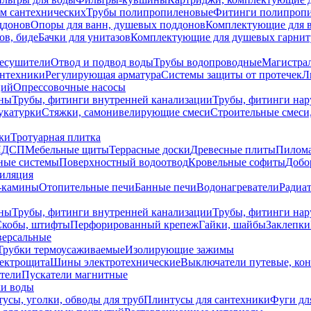
ем сантехнических
Трубы полипропиленовые
Фитинги полипроп
ддонов
Опоры для ванн, душевых поддонов
Комплектующие для 
ов, биде
Бачки для унитазов
Комплектующие для душевых гарнит
есушители
Отвод и подвод воды
Трубы водопроводные
Магистрал
антехники
Регулирующая арматура
Системы защиты от протечек
Л
ций
Опрессовочные насосы
ны
Трубы, фитинги внутренней канализации
Трубы, фитинги на
катурки
Стяжки, самонивелирующие смеси
Строительные смеси,
ки
Тротуарная плитка
ЛДСП
Мебельные щиты
Террасные доски
Древесные плиты
Пилом
ные системы
Поверхностный водоотвод
Кровельные софиты
Добо
тиляция
-камины
Отопительные печи
Банные печи
Водонагреватели
Радиат
ны
Трубы, фитинги внутренней канализации
Трубы, фитинги на
Скобы, штифты
Перфорированный крепеж
Гайки, шайбы
Заклепки
ерсальные
Трубки термоусаживаемые
Изолирующие зажимы
лектрощита
Шины электротехнические
Выключатели путевые, ко
атели
Пускатели магнитные
ки воды
усы, уголки, обводы для труб
Плинтусы для сантехники
Фуги дл