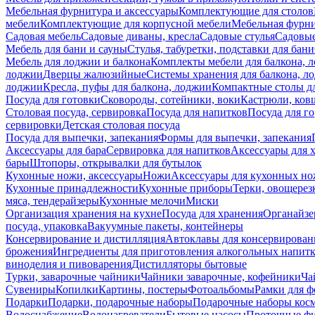
Мебельная фурнитура и аксессуары
Комплектующие для столов
мебели
Комплектующие для корпусной мебели
Мебельная фурн
Садовая мебель
Садовые диваны, кресла
Садовые стулья
Садовые
Мебель для бани и сауны
Стулья, табуретки, подставки для бани
Мебель для лоджии и балкона
Комплекты мебели для балкона, 
лоджии
Дверцы жалюзийные
Системы хранения для балкона, л
лоджии
Кресла, пуфы для балкона, лоджии
Компактные столы дл
Посуда для готовки
Сковороды, сотейники, воки
Кастрюли, ков
Столовая посуда, сервировка
Посуда для напитков
Посуда для г
сервировки
Детская столовая посуда
Посуда для выпечки, запекания
Формы для выпечки, запекания
Аксессуары для бара
Сервировка для напитков
Аксессуары для 
бары
Штопоры, открывалки для бутылок
Кухонные ножи, аксессуары
Ножи
Аксессуары для кухонных н
Кухонные принадлежности
Кухонные приборы
Терки, овощерез
мяса, тендерайзеры
Кухонные мелочи
Миски
Организация хранения на кухне
Посуда для хранения
Органайзе
посуда, упаковка
Вакуумные пакеты, контейнеры
Консервирование и дистилляция
Автоклавы для консервирован
брожения
Ингредиенты для приготовления алкогольных напит
виноделия и пивоварения
Дистилляторы бытовые
Турки, заварочные чайники
Чайники заварочные, кофейники
Ча
Сувениры
Копилки
Картины, постеры
Фотоальбомы
Рамки для ф
Подарки
Подарки, подарочные наборы
Подарочные наборы косм
Водоснабжение
Водонагреватели
Бытовые насосы
Проточные фи