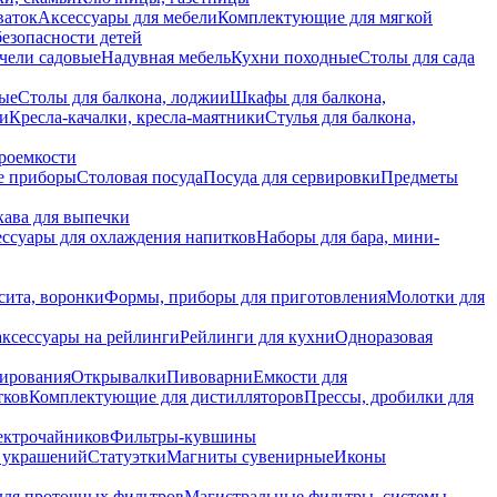
ваток
Аксессуары для мебели
Комплектующие для мягкой
безопасности детей
чели садовые
Надувная мебель
Кухни походные
Столы для сада
вые
Столы для балкона, лоджии
Шкафы для балкона,
ии
Кресла-качалки, кресла-маятники
Стулья для балкона,
роемкости
е приборы
Столовая посуда
Посуда для сервировки
Предметы
укава для выпечки
ссуары для охлаждения напитков
Наборы для бара, мини-
сита, воронки
Формы, приборы для приготовления
Молотки для
аксессуары на рейлинги
Рейлинги для кухни
Одноразовая
вирования
Открывалки
Пивоварни
Емкости для
тков
Комплектующие для дистилляторов
Прессы, дробилки для
лектрочайников
Фильтры-кувшины
я украшений
Статуэтки
Магниты сувенирные
Иконы
ля проточных фильтров
Магистральные фильтры, системы