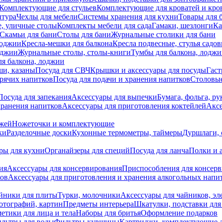
Комплектующие для стульев
Комплектующие для кроватей и кро
итура
Чехлы для мебели
Системы хранения для кухни
Товары для 
, уличные столы
Комплекты мебели для сада
Гамаки, шезлонги
Ка
Скамьи для бани
Столы для бани
Журнальные столики для бани
лоджии
Кресла-мешки для балкона
Кресла подвесные, стулья садо
оджии
Журнальные столы, столы-книги
Тумбы для балкона, лодж
я балкона, лоджии
ши, казаны
Посуда для СВЧ
Крышки и аксессуары для посуды
Гаст
орячих напитков
Посуда для подачи и хранения напитков
Столовы
Посуда для запекания
Аксессуары для выпечки
Бумага, фольга, р
хранения напитков
Аксессуары для приготовления коктейлей
Аксе
ожей
Ножеточки и комплектующие
ки
Разделочные доски
Кухонные термометры, таймеры
Дуршлаги, 
ры для кухни
Органайзеры для специй
Посуда для ланча
Полки и 
ия
Аксессуары для консервирования
Приспособления для консер
ков
Аксессуары для приготовления и хранения алкогольных напи
йники для плиты
Турки, молочники
Аксессуары для чайников, э
отографий, картин
Предметы интерьера
Шкатулки, подставки дл
етики для лица и тела
Наборы для бритья
Оформление подарков
льтры для воды
Фильтры-кувшины
Картриджи, комплектующие д