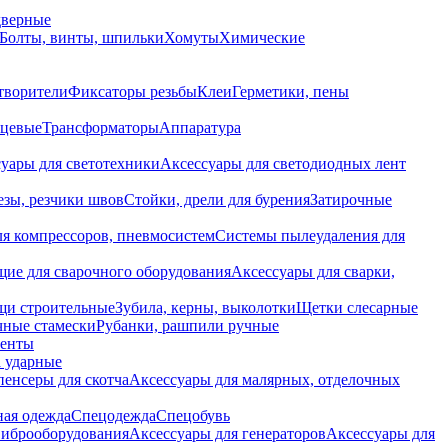
дверные
Болты, винты, шпильки
Хомуты
Химические
творители
Фиксаторы резьбы
Клеи
Герметики, пены
нцевые
Трансформаторы
Аппаратура
уары для светотехники
Аксессуары для светодиодных лент
езы, резчики швов
Стойки, дрели для бурения
Затирочные
ля компрессоров, пневмосистем
Системы пылеудаления для
ие для сварочного оборудования
Аксессуары для сварки,
щи строительные
Зубила, керны, выколотки
Щетки слесарные
чные стамески
Рубанки, рашпили ручные
енты
 ударные
енсеры для скотча
Аксессуары для малярных, отделочных
ная одежда
Спецодежда
Спецобувь
виброоборудования
Аксессуары для генераторов
Аксессуары для