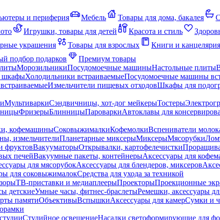
ьютеры и периферия
Мебель
Товары для дома, бакалея
С
мото
Игрушки, товары для детей
Красота и стиль
Здоров
рные украшения
Товары для взрослых
Книги и канцеляри
й подбор подарков
Премиум товары
плиты
Морозильники
Посудомоечные машины
Настольные плиты
 шкафы
Холодильники встраиваемые
Посудомоечные машины вс
встраиваемые
Измельчители пищевых отходов
Шкафы для подогр
чи
Мультиварки
Сэндвичницы, хот-дог мейкеры
Тостеры
Электрог
еницы
Фризеры
Блинницы
Пароварки
Автоклавы для консервиров
ки, кофемашины
Соковыжималки
Кофемолки
Вспениватели молок
ны, измельчители
Планетарные миксеры
Миксеры
Мясорубки
Лом
и фруктов
Вакууматоры
Открывалки, картофелечистки
Проращива
вых печей
Вакуумные пакеты, контейнеры
Аксессуары для кофе
ессуары для мясорубок
Аксессуары для блендеров, миксеров
Аксе
ры для соковыжималок
Средства для ухода за техникой
зоры
ТВ-приставки и медиаплееры
Проекторы
Проекционные эк
сы детские
Умные часы, фитнес-браслеты
Ремешки, аксессуары дл
рты памяти
Объективы
Вспышки
Аксессуары для камер
Сумки и ч
орамки
студии
Студийное освещение
Насадки светоформирующие для фо