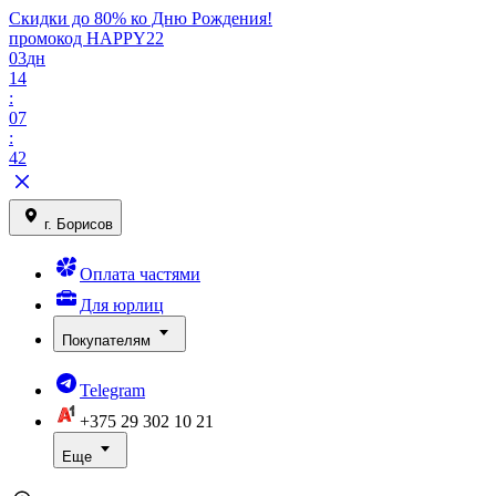
Скидки до 80% ко Дню Рождения!
промокод HAPPY22
03
дн
14
:
07
:
42
г. Борисов
Оплата частями
Для юрлиц
Покупателям
Telegram
+375 29
302 10 21
Еще