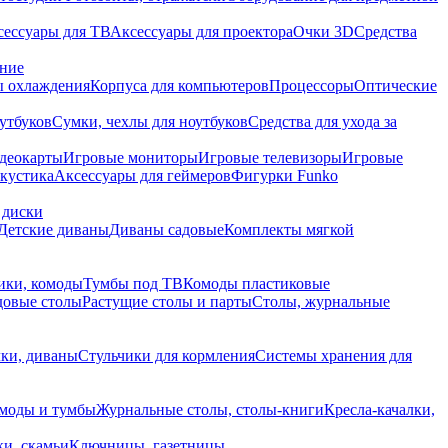
сессуары для ТВ
Аксессуары для проектора
Очки 3D
Средства
ание
 охлаждения
Корпуса для компьютеров
Процессоры
Оптические
утбуков
Сумки, чехлы для ноутбуков
Средства для ухода за
деокарты
Игровые мониторы
Игровые телевизоры
Игровые
акустика
Аксессуары для геймеров
Фигурки Funko
 диски
Детские диваны
Диваны садовые
Комплекты мягкой
ики, комоды
Тумбы под ТВ
Комоды пластиковые
довые столы
Растущие столы и парты
Столы, журнальные
ки, диваны
Стульчики для кормления
Системы хранения для
моды и тумбы
Журнальные столы, столы-книги
Кресла-качалки,
ки, скамьи
Ключницы, газетницы