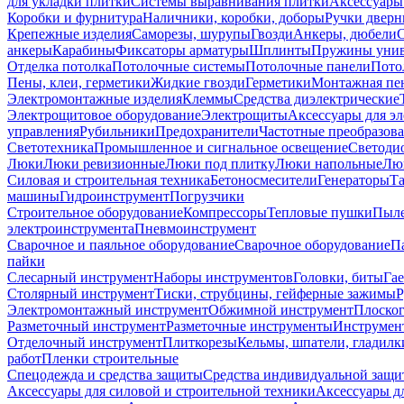
для укладки плитки
Системы выравнивания плитки
Аксессуары
Коробки и фурнитура
Наличники, коробки, доборы
Ручки дверн
Крепежные изделия
Саморезы, шурупы
Гвозди
Анкеры, дюбели
анкеры
Карабины
Фиксаторы арматуры
Шплинты
Пружины унив
Отделка потолка
Потолочные системы
Потолочные панели
Пото
Пены, клеи, герметики
Жидкие гвозди
Герметики
Монтажная пе
Электромонтажные изделия
Клеммы
Средства диэлектрические
Электрощитовое оборудование
Электрощиты
Аксессуары для э
управления
Рубильники
Предохранители
Частотные преобразов
Светотехника
Промышленное и сигнальное освещение
Светоди
Люки
Люки ревизионные
Люки под плитку
Люки напольные
Люк
Силовая и строительная техника
Бетоносмесители
Генераторы
Та
машины
Гидроинструмент
Погрузчики
Строительное оборудование
Компрессоры
Тепловые пушки
Пыле
электроинструмента
Пневмоинструмент
Сварочное и паяльное оборудование
Сварочное оборудование
П
пайки
Слесарный инструмент
Наборы инструментов
Головки, биты
Га
Столярный инструмент
Тиски, струбцины, гейферные зажимы
Р
Электромонтажный инструмент
Обжимной инструмент
Плоског
Разметочный инструмент
Разметочные инструменты
Инструмент
Отделочный инструмент
Плиткорезы
Кельмы, шпатели, гладилк
работ
Пленки строительные
Спецодежда и средства защиты
Средства индивидуальной защ
Аксессуары для силовой и строительной техники
Аксессуары дл