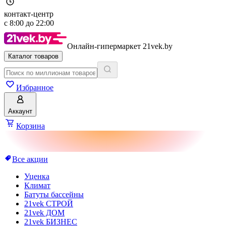
контакт-центр
с
8:00
до
22:00
Онлайн-гипермаркет 21vek.by
Каталог товаров
Избранное
Аккаунт
Корзина
Все акции
Уценка
Климат
Батуты бассейны
21vek СТРОЙ
21vek ДОМ
21vek БИЗНЕС