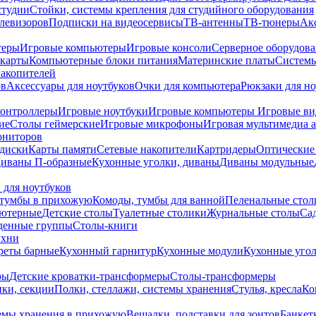
студии
Стойки, системы крепления для студийного оборудования
елевизоров
Подписки на видеосервисы
ТВ-антенны
ТВ-тюнеры
Ак
теры
Игровые компьютеры
Игровые консоли
Серверное оборудов
карты
Компьютерные блоки питания
Материнские платы
Системы
накопителей
ов
Аксессуары для ноутбуков
Очки для компьютера
Рюкзаки для но
контроллеры
Игровые ноутбуки
Игровые компьютеры
Игровые ви
ие
Столы геймерские
Игровые микрофоны
Игровая мультимедиа 
ониторов
диски
Карты памяти
Сетевые накопители
Картридеры
Оптические
иваны П-образные
Кухонные уголки, диваны
Диваны модульные
 для ноутбуков
тумбы в прихожую
Комоды, тумбы для ванной
Пеленальные стол
ьютерные
Детские столы
Туалетные столики
Журнальные столы
Са
денные группы
Столы-книги
ухни
уреты барные
Кухонный гарнитур
Кухонные модули
Кухонные угол
ры
Детские кроватки-трансформеры
Столы-трансформеры
ки, секции
Полки, стеллажи, системы хранения
Стулья, кресла
Ко
емы хранения в прихожую
Вешалки, подставки для зонтов
Банкет