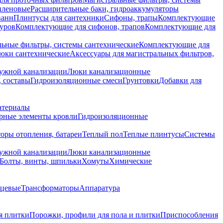
иленовые
Расширительные баки, гидроаккумуляторы
ванн
Плинтусы для сантехники
Сифоны, трапы
Комплектующие
уров
Комплектующие для сифонов, трапов
Комплектующие для
ьные фильтры, системы сантехнические
Комплектующие для
юки сантехнические
Аксессуары для магистральных фильтров,
ружной канализации
Люки канализационные
 составы
Гидроизоляционные смеси
Грунтовки
Добавки для
атериалы
рные элементы кровли
Гидроизоляционные
оры отопления, батареи
Теплый пол
Теплые плинтусы
Системы
ружной канализации
Люки канализационные
Болты, винты, шпильки
Хомуты
Химические
нцевые
Трансформаторы
Аппаратура
я плитки
Порожки, профили для пола и плитки
Приспособления