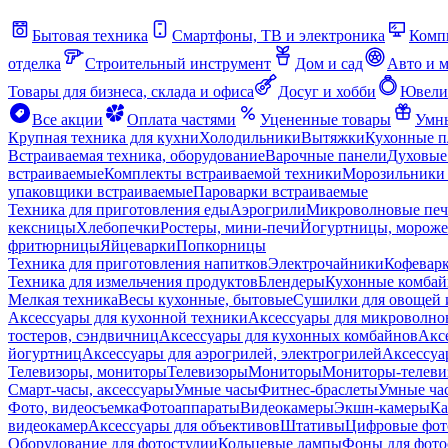
Бытовая техника
Смартфоны, ТВ и электроника
Комп
отделка
Строительный инструмент
Дом и сад
Авто и 
Товары для бизнеса, склада и офиса
Досуг и хобби
Ювели
Все акции
Оплата частями
Уцененные товары
Умны
Крупная техника для кухни
Холодильники
Вытяжки
Кухонные 
Встраиваемая техника, оборудование
Варочные панели
Духовые
встраиваемые
Комплекты встраиваемой техники
Морозильники 
упаковщики встраиваемые
Пароварки встраиваемые
Техника для приготовления еды
Аэрогрили
Микроволновые пе
кексницы
Хлебопечки
Ростеры, мини-печи
Йогуртницы, морож
фритюрницы
Яйцеварки
Попкорницы
Техника для приготовления напитков
Электрочайники
Кофевар
Техника для измельчения продуктов
Блендеры
Кухонные комбай
Мелкая техника
Весы кухонные, бытовые
Сушилки для овощей 
Аксессуары для кухонной техники
Аксессуары для микроволно
тостеров, сэндвичниц
Аксессуары для кухонных комбайнов
Акс
йогуртниц
Аксессуары для аэрогрилей, электрогрилей
Аксессуа
Телевизоры, мониторы
Телевизоры
Мониторы
Мониторы-телеви
Смарт-часы, аксессуары
Умные часы
Фитнес-браслеты
Умные ча
Фото, видеосъемка
Фотоаппараты
Видеокамеры
Экшн-камеры
Ка
видеокамер
Аксессуары для объективов
Штативы
Цифровые фот
Оборудование для фотостудии
Кольцевые лампы
Фоны для фото