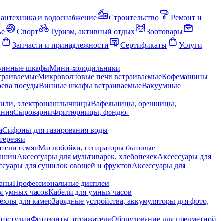
антехника и водоснабжение
Строительство
Ремонт и
ье
Спорт
Туризм, активный отдых
Зоотовары
я
Запчасти и принадлежности
Сертификаты
Услуги
Винные шкафы
Мини-холодильники
траиваемые
Микроволновые печи встраиваемые
Кофемашины
ева посуды
Винные шкафы встраиваемые
Вакуумные
рили, электрошашлычницы
Вафельницы, орешницы,
ания
Сыроварни
Фритюрницы, фондю-
а
Сифоны для газирования воды
терезки
тели семян
Маслобойки, сепараторы бытовые
машин
Аксессуары для мультиварок, хлебопечек
Аксессуары для
ссуары для сушилок овощей и фруктов
Аксессуары для
раны
Профессиональные дисплеи
я умных часов
Кабели для умных часов
ехлы для камер
Зарядные устройства, аккумуляторы для фото,
тостудии
Фотозонты, отражатели
Оборудование для предметной