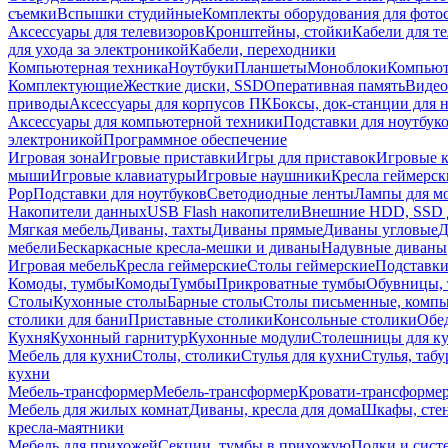
съемки
Вспышки студийные
Комплекты оборудования для фото
Аксессуары для телевизоров
Кронштейны, стойки
Кабели для т
для ухода за электроникой
Кабели, переходники
Компьютерная техника
Ноутбуки
Планшеты
Моноблоки
Компью
Комплектующие
Жесткие диски, SSD
Оперативная память
Видео
приводы
Аксессуары для корпусов ПК
Боксы, док-станции для 
Аксессуары для компьютерной техники
Подставки для ноутбук
электроникой
Программное обеспечение
Игровая зона
Игровые приставки
Игры для приставок
Игровые 
мыши
Игровые клавиатуры
Игровые наушники
Кресла геймерск
Pop
Подставки для ноутбуков
Светодиодные ленты
Лампы для м
Накопители данных
USB Flash накопители
Внешние HDD, SSD 
Мягкая мебель
Диваны, тахты
Диваны прямые
Диваны угловые
Д
мебели
Бескаркасные кресла-мешки и диваны
Надувные диваны
Игровая мебель
Кресла геймерские
Столы геймерские
Подставки
Комоды, тумбы
Комоды
Тумбы
Прикроватные тумбы
Обувницы, 
Столы
Кухонные столы
Барные столы
Столы письменные, комп
столики для бани
Приставные столики
Консольные столики
Обе
Кухня
Кухонный гарнитур
Кухонные модули
Столешницы для к
Мебель для кухни
Столы, столики
Стулья для кухни
Стулья, таб
кухни
Мебель-трансформер
Мебель-трансформер
Кровати-трансформе
Мебель для жилых комнат
Диваны, кресла для дома
Шкафы, стен
кресла-маятники
Мебель для прихожей
Секции, тумбы в прихожую
Полки и сист