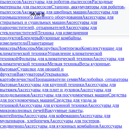
пылесосов
Аксессуары для роботов-пылесосов
Расходные
материалы для пылесосов
Станции, аккумуляторы для роботов-
пылесосов
Аксессуары для швейных машин
Аксессуары для
50
,
00 Ҕ
промышленного швейного оборудования
Аксессуары для
стиральных и сушильных машин
Аксессуары для
пароочистителей, отпаривателей
Аксессуары для
стеклоочистителей
Техника для измельчения
продуктов
Блендеры
Кухонные комбайны,
измельчители
Планетарные
миксеры
Миксеры
Мясорубки
Ломтерезки
Комплектующие для
климатической техники
Управление климатической
техникой
Фильтры для климатической техники
Аксессуары для
климатической техники
Мелкая техника
Весы кухонные,
бытовые
Сушилки для овощей и
фруктов
Вакууматоры
Открывалки,
картофелечистки
Проращиватели семян
Маслобойки, сепараторы
бытовые
Аксессуары для крупной техники
Аксессуары для
вытяжек
Аксессуары для плит и духовок
Аксессуары для
холодильников
Аксессуары для посудомоечных машин
Средства
для посудомоечных машин
Средства для ухода за
техникой
Аксессуары для кухонной техники
Аксессуары для
микроволновых печей
Вакуумные пакеты,
контейнеры
Аксессуары для кофемашин
Аксессуары для
мультиварок, хлебопечек
Аксессуары для тостеров,
сэндвичниц
Аксессуары для кухонных комбайнов
Аксессуары