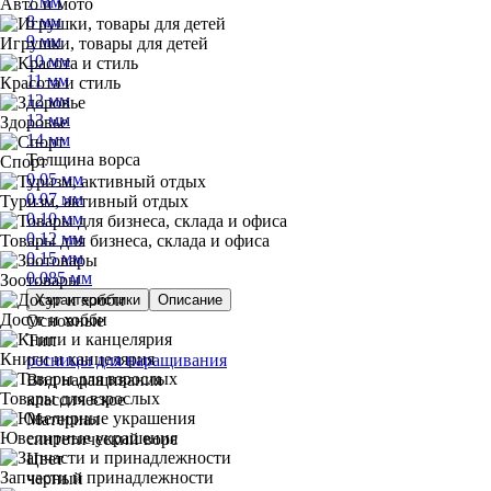
7 мм
Авто и мото
8 мм
9 мм
Игрушки, товары для детей
10 мм
11 мм
Красота и стиль
12 мм
13 мм
Здоровье
14 мм
Толщина ворса
Спорт
0.05 мм
0.07 мм
Туризм, активный отдых
0.10 мм
0.12 мм
Товары для бизнеса, склада и офиса
0.15 мм
0.085 мм
Зоотовары
Характеристики
Описание
Досуг и хобби
Основные
Тип
Книги и канцелярия
ресницы для наращивания
Вид наращивания
Товары для взрослых
классическое
Материал
Ювелирные украшения
синтетический ворс
Цвет
Запчасти и принадлежности
черный