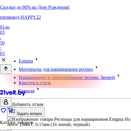
Скидки до 80% ко Дню Рождения!
промокод HAPPY22
01
дн
03
:
50
:
03
Enigma
Материалы для наращивания ресниц
Наращивание и ламинирование ресниц, бровей
Красота и стиль
Главная
Добавить отзыв
Задать вопрос
Каталог товаров