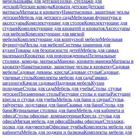
мебель
Шкафы для детской
Полки, стеллажи для
детской
Детские комоды
Кровати детские
Детские
матрасы
Матрасы в кроватку
Наматрасники, защитные чехлы
детские
Мебель для детского сада
Мебельная фурнитура и
аксессуары
Комплектующие для столов
Комплектующие для
стульев
Комплектующие для кроватей и кроваток
Аксессуары
для мебели
Комплектующие для мягкой
мебели
Комплектующие для корпусной мебели
Мебельная
фурнитура
Чехлы для мебели
Системы хранения для
кухни
Товары для безопасности детей
Мебель для самых
маленьких
Кроватки для новорожденных
Пеленальные
столики, комоды, матрасы
Манежи, кровати-манежи
Матрасы в
кроватку
Наматрасники, защитные чехлы в кроватку
Садовая
мебель
Садовые диваны, кресла
Садовые стулья
Садовые,
уличные столы
Комплекты мебели для сада
Гамаки,
шезлонги
Качели садовые
Надувная мебель
Кухни
походные
Столы для сада
Мебель для учебы
Столы, стулья
детские
Письменные столы
Растущие столы и парты
Растущие
кресла и стулья для учебы
Мебель для бани и сауны
Стулья,
табуретки, подставки для бани
Скамьи для бани
Столы для
бани
Журнальные столики для бани
Мебель для кабинета и
офиса
Столы офисные, компьютерные
Кресла, стулья для
офиса
Мягкая мебель для офиса
Шкафы офисные
Стеллажи,
полки для документов
Офисные тумбы
Комплекты мебели для
кабинета
Мебель для лоджии и балкона
Комплекты мебели для