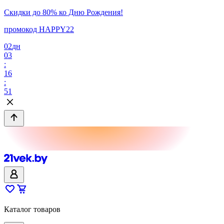
Скидки до 80% ко Дню Рождения!
промокод HAPPY22
02
дн
03
:
16
:
51
Каталог товаров