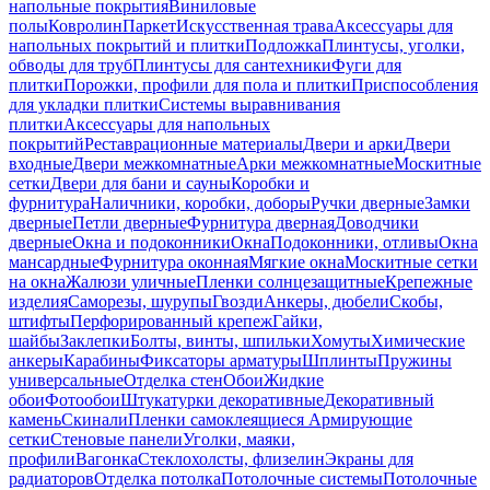
напольные покрытия
Виниловые
полы
Ковролин
Паркет
Искусственная трава
Аксессуары для
напольных покрытий и плитки
Подложка
Плинтусы, уголки,
обводы для труб
Плинтусы для сантехники
Фуги для
плитки
Порожки, профили для пола и плитки
Приспособления
для укладки плитки
Системы выравнивания
плитки
Аксессуары для напольных
покрытий
Реставрационные материалы
Двери и арки
Двери
входные
Двери межкомнатные
Арки межкомнатные
Москитные
сетки
Двери для бани и сауны
Коробки и
фурнитура
Наличники, коробки, доборы
Ручки дверные
Замки
дверные
Петли дверные
Фурнитура дверная
Доводчики
дверные
Окна и подоконники
Окна
Подоконники, отливы
Окна
мансардные
Фурнитура оконная
Мягкие окна
Москитные сетки
на окна
Жалюзи уличные
Пленки солнцезащитные
Крепежные
изделия
Саморезы, шурупы
Гвозди
Анкеры, дюбели
Скобы,
штифты
Перфорированный крепеж
Гайки,
шайбы
Заклепки
Болты, винты, шпильки
Хомуты
Химические
анкеры
Карабины
Фиксаторы арматуры
Шплинты
Пружины
универсальные
Отделка стен
Обои
Жидкие
обои
Фотообои
Штукатурки декоративные
Декоративный
камень
Скинали
Пленки самоклеящиеся
Армирующие
сетки
Стеновые панели
Уголки, маяки,
профили
Вагонка
Стеклохолсты, флизелин
Экраны для
радиаторов
Отделка потолка
Потолочные системы
Потолочные