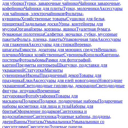
для уборки
Турки, заварочные чайники
Чайники заварочные,
кофейники
Чайники для плиты
Турки, молочники
Аксессуары
для чайников, электрочайников
Фильтры-
кувшины
Хозяйственные товары
Сушилки для белья,
прищепки
Гладильные доски
Урны, контейнеры для
мусора
Органайзеры, корзины, ящики
Туалетная бумага,
бумажные полотенца
Салфетки, мочалки, губки, мусорные
пакеты
Фольга, пленка, пакеты
Упаковочная тара
Аксессуары
для глажения
Аксессуары для стирки
Веревки,
шпагаты
Емкости, дозаторы для моющих средств
Вешалки-
плечики
Мешки хозяйственные
Сувениры
Копилки
Картины,
постеры
Фотоальбомы
Рамки для фотографий,
картин
Предметы интерьера
Шкатулки, подставки для
украшений
Статуэтки
Магниты
сувенирные
Иконы
Праздничный декор
Товары для
праздника
Елки
Аксессуары для елей новогодних
Новогодние
украшения
Светодиодные гирлянды, декорации
Светодиодные
фигуры, игрушки
Временные
татуировки
Фотобутафория
Товары для
маскарада
Подарки
Подарки, подарочные наборы
Подарочные
наборы косметики для лица и тела
Наборы для
бритья
Оформление подарков
Сантехника и
водоснабжение
Сантехника
Душевые кабины, поддоны,
двери
Ванны
Унитазы
Умывальники
Умывальники со
смесителями
Смесители
Душевые панели,