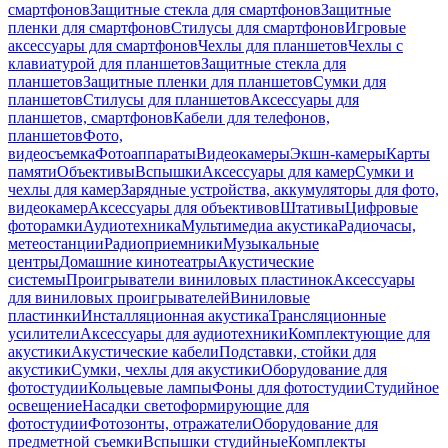
смартфонов
Защитные стекла для смартфонов
Защитные
пленки для смартфонов
Стилусы для смартфонов
Игровые
аксессуары для смартфонов
Чехлы для планшетов
Чехлы с
клавиатурой для планшетов
Защитные стекла для
планшетов
Защитные пленки для планшетов
Сумки для
планшетов
Стилусы для планшетов
Аксессуары для
планшетов, смартфонов
Кабели для телефонов,
планшетов
Фото,
видеосъемка
Фотоаппараты
Видеокамеры
Экшн-камеры
Карты
памяти
Объективы
Вспышки
Аксессуары для камер
Сумки и
чехлы для камер
Зарядные устройства, аккумуляторы для фото,
видеокамер
Аксессуары для объективов
Штативы
Цифровые
фоторамки
Аудиотехника
Мультимедиа акустика
Радиочасы,
метеостанции
Радиоприемники
Музыкальные
центры
Домашние кинотеатры
Акустические
системы
Проигрыватели виниловых пластинок
Аксессуары
для виниловых проигрывателей
Виниловые
пластинки
Инсталляционная акустика
Трансляционные
усилители
Аксессуары для аудиотехники
Комплектующие для
акустики
Акустические кабели
Подставки, стойки для
акустики
Сумки, чехлы для акустики
Оборудование для
фотостудии
Кольцевые лампы
Фоны для фотостудии
Студийное
освещение
Насадки светоформирующие для
фотостудии
Фотозонты, отражатели
Оборудование для
предметной съемки
Вспышки студийные
Комплекты