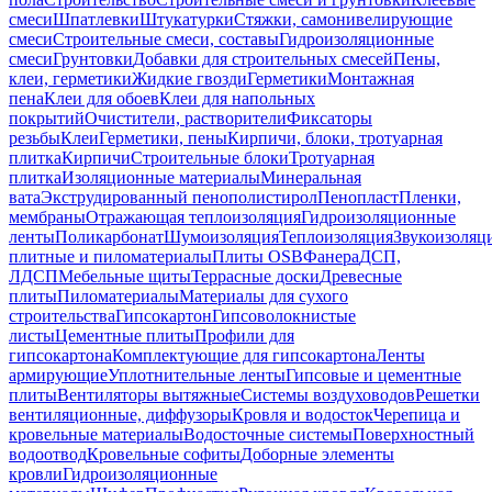
смеси
Шпатлевки
Штукатурки
Стяжки, самонивелирующие
смеси
Строительные смеси, составы
Гидроизоляционные
смеси
Грунтовки
Добавки для строительных смесей
Пены,
клеи, герметики
Жидкие гвозди
Герметики
Монтажная
пена
Клеи для обоев
Клеи для напольных
покрытий
Очистители, растворители
Фиксаторы
резьбы
Клеи
Герметики, пены
Кирпичи, блоки, тротуарная
плитка
Кирпичи
Строительные блоки
Тротуарная
плитка
Изоляционные материалы
Минеральная
вата
Экструдированный пенополистирол
Пенопласт
Пленки,
мембраны
Отражающая теплоизоляция
Гидроизоляционные
ленты
Поликарбонат
Шумоизоляция
Теплоизоляция
Звукоизоляц
плитные и пиломатериалы
Плиты OSB
Фанера
ДСП,
ЛДСП
Мебельные щиты
Террасные доски
Древесные
плиты
Пиломатериалы
Материалы для сухого
строительства
Гипсокартон
Гипсоволокнистые
листы
Цементные плиты
Профили для
гипсокартона
Комплектующие для гипсокартона
Ленты
армирующие
Уплотнительные ленты
Гипсовые и цементные
плиты
Вентиляторы вытяжные
Системы воздуховодов
Решетки
вентиляционные, диффузоры
Кровля и водосток
Черепица и
кровельные материалы
Водосточные системы
Поверхностный
водоотвод
Кровельные софиты
Доборные элементы
кровли
Гидроизоляционные