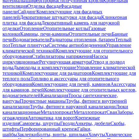
материалы
Шифер
Профнастил
Рулонная кровля
Кровельная
вентиляция
Отделка фасада
Фасадные
панели
Сайдинг
Комплектующие для фасадных
панелей
Декоративные штукатурки для фасада
Клинкерная
плитка для фасада
Декоративный камень для наружной
отделки
Отопление
Отопительные котлы
Газовые
колонки
Камины, печи-камины
Отопительные печи
Банные
печи
Водонагреватели
Радиаторы отопления, батареи
Теплый
пол
Теплые плинтусы
Системы антиобледенения
Управление
климатической техникой
Комплектующие для отопительного
оборудования
Стабилизаторы напряжения
Насосы
циркуляционные
Регулирующая арматура
Отвод и подвод
воды
Дымоходы и комплектующие
Управление климатической
техникой
Комплектующие для радиаторов
Комплектующие для
теплого пола
Топливо и аксессуары для отопительного
оборудования
Комплектующие для печей, каминов
Аксессуары
для каминов, печей
Комплектующие для отопительных котлов,
водонагревателей
Канализация
Тросы сантехнические,
вантузы
Прочистные машины
Трубы, фитинги внутренней
канализации
Трубы, фитинги наружной канализации
Люки
канализационные
Металлопрокат
Металлопрокат
Сваи
Заборы,
ограждения
Автоматика для ворот
Крепежные
изделия
Саморезы, шурупы
Гвозди
Анкеры, дюбели
Скобы,
штифты
Перфорированный крепеж
Гайки,
шайбы
Заклепки
Болты, винты, шпильки
Хомуты
Химические