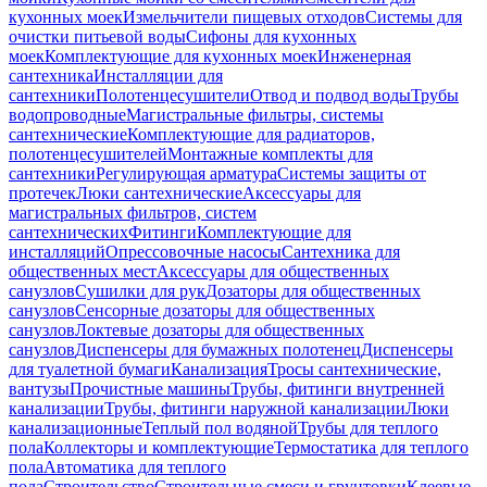
кухонных моек
Измельчители пищевых отходов
Системы для
очистки питьевой воды
Сифоны для кухонных
моек
Комплектующие для кухонных моек
Инженерная
сантехника
Инсталляции для
сантехники
Полотенцесушители
Отвод и подвод воды
Трубы
водопроводные
Магистральные фильтры, системы
сантехнические
Комплектующие для радиаторов,
полотенцесушителей
Монтажные комплекты для
сантехники
Регулирующая арматура
Системы защиты от
протечек
Люки сантехнические
Аксессуары для
магистральных фильтров, систем
сантехнических
Фитинги
Комплектующие для
инсталляций
Опрессовочные насосы
Сантехника для
общественных мест
Аксессуары для общественных
санузлов
Сушилки для рук
Дозаторы для общественных
санузлов
Сенсорные дозаторы для общественных
санузлов
Локтевые дозаторы для общественных
санузлов
Диспенсеры для бумажных полотенец
Диспенсеры
для туалетной бумаги
Канализация
Тросы сантехнические,
вантузы
Прочистные машины
Трубы, фитинги внутренней
канализации
Трубы, фитинги наружной канализации
Люки
канализационные
Теплый пол водяной
Трубы для теплого
пола
Коллекторы и комплектующие
Термостатика для теплого
пола
Автоматика для теплого
пола
Строительство
Строительные смеси и грунтовки
Клеевые