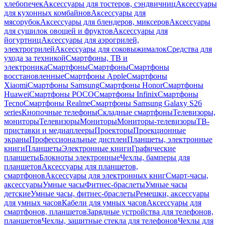
хлебопечек
Аксессуары для тостеров, сэндвичниц
Аксессуары
для кухонных комбайнов
Аксессуары для
мясорубок
Аксессуары для блендеров, миксеров
Аксессуары
для сушилок овощей и фруктов
Аксессуары для
йогуртниц
Аксессуары для аэрогрилей,
электрогрилей
Аксессуары для соковыжималок
Средства для
ухода за техникой
Смартфоны, ТВ и
электроника
Смартфоны
Смартфоны
Смартфоны
восстановленные
Смартфоны Apple
Смартфоны
Xiaomi
Смартфоны Samsung
Смартфоны Honor
Смартфоны
Huawei
Смартфоны POCO
Смартфоны Infinix
Смартфоны
Tecno
Смартфоны Realme
Смартфоны Samsung Galaxy S26
series
Кнопочные телефоны
Складные смартфоны
Телевизоры,
мониторы
Телевизоры
Мониторы
Мониторы-телевизоры
ТВ-
приставки и медиаплееры
Проекторы
Проекционные
экраны
Профессиональные дисплеи
Планшеты, электронные
книги
Планшеты
Электронные книги
Графические
планшеты
Блокноты электронные
Чехлы, бамперы для
планшетов
Аксессуары для планшетов,
смартфонов
Аксессуары для электронных книг
Смарт-часы,
аксессуары
Умные часы
Фитнес-браслеты
Умные часы
детские
Умные часы, фитнес-браслеты
Ремешки, аксессуары
для умных часов
Кабели для умных часов
Аксессуары для
смартфонов, планшетов
Зарядные устройства для телефонов,
планшетов
Чехлы, защитные стекла для телефонов
Чехлы для