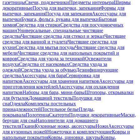
газетницы
Свечи, подсвечники
Предметы интерьера
Ширмы
декоративные
Посуда для выпечки, запекания
Формы для
выпечки, запекания
Посуда для запекания
Аксессуары для
выпечки
Бумага, фольга, рукава для выпечки
Бытовая
химия
Средства для стирки
Средства для посудомоечных
машин
Универсальные, специальные чистящие
средства
Чистящие средства для стекол и зеркал
Чистящие
средства для ванной и туалета
Чистящие средства для
кухни
Средства для мытья посуды
Чистящие средства для
мебели
Чистящие средства для напольных покрытий и
ковров
Средства для ухода за техникой
Освежители
воздуха
Средства от насекомых
Средства ухода за
одеждой
Средства ухода за обувью
Дезинфицирующие
средства
Аксессуары для бара
Сервировка для
напитков
Аксессуары для хранения напитков
Аксессуары для
приготовления коктейлей
Аксессуары для охлаждения
напитков
Наборы для бара, мини-бары
Штопоры, открывалки
для бутылок
Домашний текстиль
Подушки для
сна
Одеяла
Комплекты постельных
принадлежностей
Постельное белье
Пледы,
покрывала
Полотенца
Скатерти
Подушки декоративные
Маски,
беруши для сна
Наполнители для домашнего
текстиля
Ткани
Кухонные ножи, аксессуары
Ножи
Аксессуары
для кухонных ножей
Ножеточки и комплектующие
Ковры и
напольные покрытия
Ковры, циновки, шкуры
Ковры,