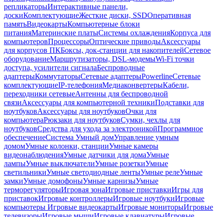
репликаторы
Интерактивные панели,
доски
Комплектующие
Жесткие диски, SSD
Оперативная
память
Видеокарты
Компьютерные блоки
питания
Материнские платы
Системы охлаждения
Корпуса для
компьютеров
Процессоры
Оптические приводы
Аксессуары
для корпусов ПК
Боксы, док-станции для накопителей
Сетевое
оборудование
Маршрутизаторы, DSL-модемы
Wi-Fi точки
доступа, усилители сигнала
Беспроводные
адаптеры
Коммутаторы
Сетевые адаптеры
Powerline
Сетевые
комплектующие
IP-телефония
Медиаконвертеры
Кабели,
переходники сетевые
Антенны для беспроводной
связи
Аксессуары для компьютерной техники
Подставки для
ноутбуков
Аксессуары для ноутбуков
Очки для
компьютера
Рюкзаки для ноутбуков
Сумки, чехлы для
ноутбуков
Средства для ухода за электроникой
Программное
обеспечение
Система Умный дом
Управление умным
домом
Умные колонки, станции
Умные камеры
видеонаблюдения
Умные датчики для дома
Умные
лампы
Умные выключатели
Умные розетки
Умные
светильники
Умные светодиодные ленты
Умные реле
Умные
замки
Умные домофоны
Умные карнизы
Умные
терморегуляторы
Игровая зона
Игровые приставки
Игры для
приставок
Игровые контроллеры
Игровые ноутбуки
Игровые
компьютеры
Игровые видеокарты
Игровые мониторы
Игровые
телевизоры
Игровые мыши
Игровые клавиатуры
Игровые