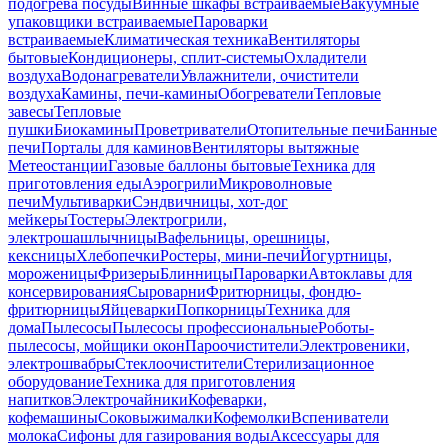
подогрева посуды
Винные шкафы встраиваемые
Вакуумные
упаковщики встраиваемые
Пароварки
встраиваемые
Климатическая техника
Вентиляторы
бытовые
Кондиционеры, сплит-системы
Охладители
воздуха
Водонагреватели
Увлажнители, очистители
воздуха
Камины, печи-камины
Обогреватели
Тепловые
завесы
Тепловые
пушки
Биокамины
Проветриватели
Отопительные печи
Банные
печи
Порталы для каминов
Вентиляторы вытяжные
Метеостанции
Газовые баллоны бытовые
Техника для
приготовления еды
Аэрогрили
Микроволновые
печи
Мультиварки
Сэндвичницы, хот-дог
мейкеры
Тостеры
Электрогрили,
электрошашлычницы
Вафельницы, орешницы,
кексницы
Хлебопечки
Ростеры, мини-печи
Йогуртницы,
мороженицы
Фризеры
Блинницы
Пароварки
Автоклавы для
консервирования
Сыроварни
Фритюрницы, фондю-
фритюрницы
Яйцеварки
Попкорницы
Техника для
дома
Пылесосы
Пылесосы профессиональные
Роботы-
пылесосы, мойщики окон
Пароочистители
Электровеники,
электрошвабры
Стеклоочистители
Стерилизационное
оборудование
Техника для приготовления
напитков
Электрочайники
Кофеварки,
кофемашины
Соковыжималки
Кофемолки
Вспениватели
молока
Сифоны для газирования воды
Аксессуары для