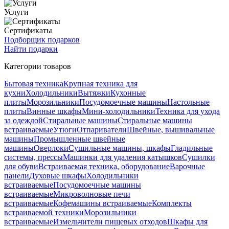
Услуги
Сертификаты
Подборщик подарков
Найти подарки
Категории товаров
Бытовая техника
Крупная техника для
кухни
Холодильники
Вытяжки
Кухонные
плиты
Морозильники
Посудомоечные машины
Настольные
плиты
Винные шкафы
Мини-холодильники
Техника для ухода
за одеждой
Стиральные машины
Стиральные машины
встраиваемые
Утюги
Отпариватели
Швейные, вышивальные
машины
Промышленные швейные
машины
Оверлоки
Сушильные машины, шкафы
Гладильные
системы, прессы
Машинки для удаления катышков
Сушилки
для обуви
Встраиваемая техника, оборудование
Варочные
панели
Духовые шкафы
Холодильники
встраиваемые
Посудомоечные машины
встраиваемые
Микроволновые печи
встраиваемые
Кофемашины встраиваемые
Комплекты
встраиваемой техники
Морозильники
встраиваемые
Измельчители пищевых отходов
Шкафы для