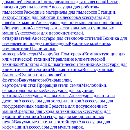
домашней техники
Принадлежности для пылесосов
Щетки,
насадки для пылесосов
Аксессуары для роботов-
пылесосов
Расходные материалы для пылесосов
Станции,
аккумуляторы для роботов-пылесосов
Аксессуары для
швейных машин
Аксессуары для промышленного швейного
оборудования
Аксессуары для стиральных и сушильных
машин
Аксессуары для пароочистителей,
отпаривателей
Аксессуары для стеклоочистителей
Техника для
измельчения продуктов
Блендеры
Кухонные комбайны,
измельчители
Планетарные
миксеры
Миксеры
Мясорубки
Ломтерезки
Комплектующие для
климатической техники
Управление климатической
техникой
Фильтры для климатической техники
Аксессуары для
климатической техники
Мелкая техника
Весы кухонные,
бытовые
Сушилки для овощей и
фруктов
Вакууматоры
Открывалки,
картофелечистки
Проращиватели семян
Маслобойки,
сепараторы бытовые
Аксессуары для крупной
техники
Аксессуары для вытяжек
Аксессуары для плит и
духовок
Аксессуары для холодильников
Аксессуары для
посудомоечных машин
Средства для посудомоечных
машин
Средства для ухода за техникой
Аксессуары для
кухонной техники
Аксессуары для микроволновых
печей
Вакуумные пакеты, контейнеры
Аксессуары для
кофемашин
Аксессуары для мультиварок,