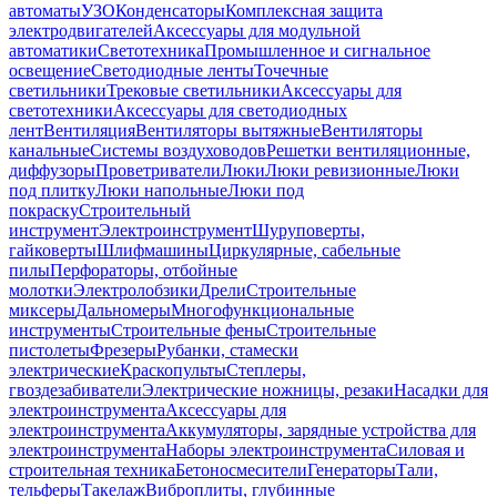
автоматы
УЗО
Конденсаторы
Комплексная защита
электродвигателей
Аксессуары для модульной
автоматики
Светотехника
Промышленное и сигнальное
освещение
Светодиодные ленты
Точечные
светильники
Трековые светильники
Аксессуары для
светотехники
Аксессуары для светодиодных
лент
Вентиляция
Вентиляторы вытяжные
Вентиляторы
канальные
Системы воздуховодов
Решетки вентиляционные,
диффузоры
Проветриватели
Люки
Люки ревизионные
Люки
под плитку
Люки напольные
Люки под
покраску
Строительный
инструмент
Электроинструмент
Шуруповерты,
гайковерты
Шлифмашины
Циркулярные, сабельные
пилы
Перфораторы, отбойные
молотки
Электролобзики
Дрели
Строительные
миксеры
Дальномеры
Многофункциональные
инструменты
Строительные фены
Строительные
пистолеты
Фрезеры
Рубанки, стамески
электрические
Краскопульты
Степлеры,
гвоздезабиватели
Электрические ножницы, резаки
Насадки для
электроинструмента
Аксессуары для
электроинструмента
Аккумуляторы, зарядные устройства для
электроинструмента
Наборы электроинструмента
Силовая и
строительная техника
Бетоносмесители
Генераторы
Тали,
тельферы
Такелаж
Виброплиты, глубинные