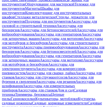
инструментов
Оборудование для мастерской
Тележки для
инструментов
Магниты
Шкафы для
инструментов
Комплектующие для инструментальных
шкафов
Стеллажи металлические
Стенды, держатели для
инструментов
Поддоны для инструментов
Аксессуары для
силовой и строительной техники
Аксессуары для
бензорезов
Аксессуары для бетоносмесителей
Аксессуары для
виброоборудования
Аксессуары для генераторов
Аксессуары
для затирочных машин
Аксессуары для мотопомп
Аксессуары
для мотобуров и бензобуров
Аксессуары для строительного
инструмента
Аксессуары пневмооборудования
Аксессуары для
бензорезов
Аксессуары для бетоносмесителей
Аксессуары для
виброоборудования
Аксессуары для генераторов
Аксессуары
для затирочных машин
Аксессуары для мотопомп
Аксессуары
для мотобуров и бензобуров
Аксессуары для
электроинструмента
Аксессуары для компрессоров,
пневмосистем
Аксессуары для сварки, пайки
Аксессуары для
станков
Аксессуары для стружкоотсосов
Аксессуары для
бурения и сверления
Аксессуары для резания
Аксессуары для
шлифования
Аксессуары для измерительных
приборов
Аксессуары для станков
Дом и сад
Садовая
техника
Триммеры, бензокосы
Цепные
пилы
Газонокосилки
Культиваторы, мотоблоки
Кусторезы,
садовые ножницы
Садовые, кормовые измельчители
Садовые