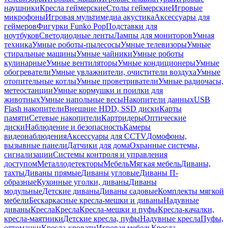
наушники
Кресла геймерские
Столы геймерские
Игровые
микрофоны
Игровая мультимедиа акустика
Аксессуары для
геймеров
Фигурки Funko Pop
Подставки для
ноутбуков
Светодиодные ленты
Лампы для мониторов
Умная
техника
Умные роботы-пылесосы
Умные телевизоры
Умные
стиральные машины
Умные чайники
Умные роботы
кулинарные
Умные вентиляторы
Умные кондиционеры
Умные
обогреватели
Умные увлажнители, очистители воздуха
Умные
отопительные котлы
Умные проветриватели
Умные радиочасы,
метеостанции
Умные кормушки и поилки для
животных
Умные напольные весы
Накопители данных
USB
Flash накопители
Внешние HDD, SSD диски
Карты
памяти
Сетевые накопители
Картридеры
Оптические
диски
Наблюдение и безопасность
Камеры
видеонаблюдения
Аксессуары для CCTV
Домофоны,
вызывные панели
Датчики для дома
Охранные системы,
сигнализации
Системы контроля и управления
доступом
Металлодетекторы
Мебель
Мягкая мебель
Диваны,
тахты
Диваны прямые
Диваны угловые
Диваны П-
образные
Кухонные уголки, диваны
Диваны
модульные
Детские диваны
Диваны садовые
Комплекты мягкой
мебели
Бескаркасные кресла-мешки и диваны
Надувные
диваны
Кресла
Кресла
Кресла-мешки и пуфы
Кресла-качалки,
кресла-маятники
Детские кресла, пуфы
Надувные кресла
Пуфы,
оттоманки
Кресла-кровати
Игровая мебель
Кресла