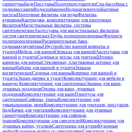
гарнитуры
Биде
Писсуары
Полотенцесушители
Спа-бассейны с
гидромассажем
Водоснабжение
Водонагреватели
Бытовые
насосы
Проточные фильтры для воды
Фильтры-
кувшины
Картриджи, комплектующие для проточных
фильтров
Магистральные фильтры, системы
сантехнические
Аксессуары для магистральных фильтров,
систем сантехнических
Трубы полипропиленовые
Фитинги
полипропиленовые
Расширительные баки,
гидроаккумуляторы
Обустройство ванной комнаты и
туалета
Мебель для ванной
Зеркала для ванной
Аксессуары для
ванной и туалета
Сиденья и чехлы для унитаза
Шторки,
карнизы для ванны
Стеклянные, пластиковые шторки для
ванны
Наборы для ванной и туалета
Зеркала
косметические
Сиденья для ванны
Коврики для ванной и
туалета
Экран-дверки в туалет
Комплектующие для мебели в
ванную
Комплектующие для сантехники
Экраны для ванн,
душевых поддонов
Опоры для ванн, душевых
поддонов
Комплектующие для ванн
Плинтусы для
сантехники
Сифоны, трапы
Комплектующие для
умывальников, моек
Комплектующие для унитазов, писсуаров,
биде
Бачки для унитазов
Комплектующие для душевых
гарнитуров
Комплектующие для сифонов,
трапов
Комплектующие для смесителей
Комплектующие для
душевых кабин, уголков
Сантехника для кухни
Кухонные
мойки
Кухонные мойки со смесителями
Смесители для