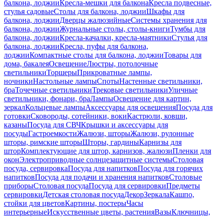
балкона, лоджии
Кресла-мешки для балкона
Кресла подвесные,
стулья садовые
Столы для балкона, лоджии
Шкафы для
балкона, лоджии
Дверцы жалюзийные
Системы хранения для
балкона, лоджии
Журнальные столы, столы-книги
Тумбы для
балкона, лоджии
Кресла-качалки, кресла-маятники
Стулья для
балкона, лоджии
Кресла, пуфы для балкона,
лоджии
Компактные столы для балкона, лоджии
Товары для
дома, бакалея
Освещение
Люстры, потолочные
светильники
Торшеры
Прикроватные лампы,
ночники
Настольные лампы
Споты
Настенные светильники,
бра
Точечные светильники
Трековые светильники
Уличные
светильники, фонари, бра
Лампы
Освещение для картин,
зеркал
Кольцевые лампы
Аксессуары для освещения
Посуда для
готовки
Сковороды, сотейники, воки
Кастрюли, ковши,
казаны
Посуда для СВЧ
Крышки и аксессуары для
посуды
Гастроемкости
Жалюзи, шторы
Жалюзи, рулонные
шторы, римские шторы
Шторы, гардины
Карнизы для
штор
Комплектующие для штор, карнизов, жалюзи
Пленки для
окон
Электроприводные солнцезащитные системы
Столовая
посуда, сервировка
Посуда для напитков
Посуда для горячих
напитков
Посуда для подачи и хранения напитков
Столовые
приборы
Столовая посуда
Посуда для сервировки
Предметы
сервировки
Детская столовая посуда
Декор
Зеркала
Кашпо,
стойки для цветов
Картины, постеры
Часы
интерьерные
Искусственные цветы, растения
Вазы
Ключницы,