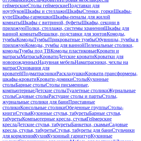
геймерские
Столы геймерские
Подставки для
ноутбуков
Шкафы и стеллажи
Шкафы
Стенки, горки
Шкафы-
купе
Шкафы-гармошки
Шкафы-пеналы для жилой
комнаты
Шкафы с витриной, буфеты
Шкафы, секции в
прихожую
Полки, стеллажи, системы хранения
Шкафы для
ванной комнаты
Вешалки, подставки для зонтов
Комоды,
тумбы
Комоды
Тумбы
Прикроватные тумбы
Обувницы, тумбы в
прихожую
Комоды, тумбы для ванной
Пеленальные столики,
комоды
Тумбы под ТВ
Комоды пластиковые
Кровати и
матрасы
Матрасы
Кровати
Детские кровати
Кроватки для
новорожденных
Надувная мебель
Наматрасники, чехлы на
матрас
Основания для
кроватей
Подматрасники
Раскладушки
Кровати-трансформеры,
шкафы-кровати
Кровати-домики
Столы
Кухонные
столы
Барные столы
Столы письменные,
компьютерные
Детские столы
Туалетные столики
Журнальные
столы
Садовые столы
Растущие столы и парты
Столы,
журнальные столики для бани
Приставные
столики
Консольные столики
Обеденные группы
Столы-
книги
Стулья
Кухонные стулья, табуреты
Барные стулья,
табуреты
Компьютерные кресла, стулья
Геймерские
кресла
Детские стулья, табуреты
Банкетки, скамьи
Садовые
кресла, стулья, табуреты
Стулья, табуреты для бани
Стульчики
для кормления
Кухня
Кухонный гарнитур
Кухонные