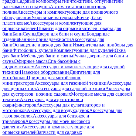
грядки
Садовые компостеры
Уничтожители, отпугиватели
насекомых и грызунов
Автоматизация и контроль
полива
Аксессуары и комплектующие для поливочного
оборудования
Укрывные материалы
Бочки, баки
пластиковые
Аксессуары и комплектующие для
опрыскивателей
Шланги для опрыскивателей
Товары для
бани
Бани
Сауны
Двери для бани и сауны
Бондарные
изделия
Банные принадлежности
Аксессуары для
бани
Оснащение и декор для бани
Измерительные приборы для
бани
Фитобочки, купели
Комплектующие для купелей
Окна
для бани
Мебель для бани и сауны
Ручки дверные для бани и
сауны
Эфирные масла
Спа-бассейны с
гидромассажем
Аксессуары и комплектующие для садовой
техники
Навесное оборудование
Двигатели для
мотоблоков
Прицепы для мотоблоков,
минитракторов
Аксессуары для газонной техники
Аксессуары
для цепных пил
Аксессуары для садовой техники
Аксессуары
для кусторезов, ножниц садовых
Моторные масла для садовой
техники
Аксессуары для аэратоторов и
скарификаторов
Аксессуары для культиваторов и
мотоблоков
Аксессуары для воздуходувок
Аксессуары для
газонокосилок
Аксессуары для бензокос и
триммеров
Аксессуары для моек высокого
давления
Аксессуары и комплектующие для
опрыскивателей
Запчасти для садовых