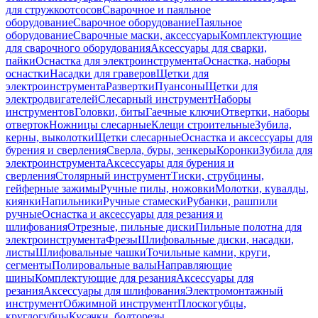
для стружкоотсосов
Сварочное и паяльное
оборудование
Сварочное оборудование
Паяльное
оборудование
Сварочные маски, аксессуары
Комплектующие
для сварочного оборудования
Аксессуары для сварки,
пайки
Оснастка для электроинструмента
Оснастка, наборы
оснастки
Насадки для граверов
Щетки для
электроинструмента
Развертки
Пуансоны
Щетки для
электродвигателей
Слесарный инструмент
Наборы
инструментов
Головки, биты
Гаечные ключи
Отвертки, наборы
отверток
Ножницы слесарные
Клещи строительные
Зубила,
керны, выколотки
Щетки слесарные
Оснастка и аксессуары для
бурения и сверления
Сверла, буры, зенкеры
Коронки
Зубила для
электроинструмента
Аксессуары для бурения и
сверления
Столярный инструмент
Тиски, струбцины,
гейферные зажимы
Ручные пилы, ножовки
Молотки, кувалды,
киянки
Напильники
Ручные стамески
Рубанки, рашпили
ручные
Оснастка и аксессуары для резания и
шлифования
Отрезные, пильные диски
Пильные полотна для
электроинструмента
Фрезы
Шлифовальные диски, насадки,
листы
Шлифовальные чашки
Точильные камни, круги,
сегменты
Полировальные валы
Направляющие
шины
Комплектующие для резания
Аксессуары для
резания
Аксессуары для шлифования
Электромонтажный
инструмент
Обжимной инструмент
Плоскогубцы,
круглогубцы
Кусачки, болторезы,