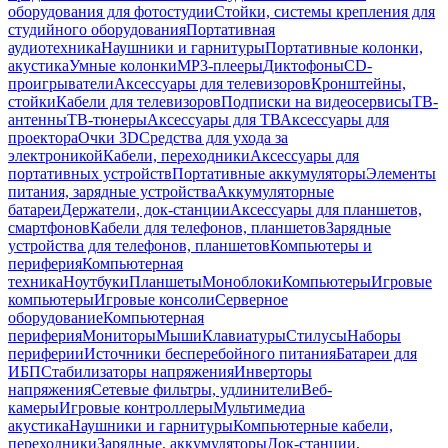
оборудования для фотостудии
Стойки, системы крепления для
студийного оборудования
Портативная
аудиотехника
Наушники и гарнитуры
Портативные колонки,
акустика
Умные колонки
MP3-плееры
Диктофоны
CD-
проигрыватели
Аксессуары для телевизоров
Кронштейны,
стойки
Кабели для телевизоров
Подписки на видеосервисы
ТВ-
антенны
ТВ-тюнеры
Аксессуары для ТВ
Аксессуары для
проектора
Очки 3D
Средства для ухода за
электроникой
Кабели, переходники
Аксессуары для
портативных устройств
Портативные аккумуляторы
Элементы
питания, зарядные устройства
Аккумуляторные
батареи
Держатели, док-станции
Аксессуары для планшетов,
смартфонов
Кабели для телефонов, планшетов
Зарядные
устройства для телефонов, планшетов
Компьютеры и
периферия
Компьютерная
техника
Ноутбуки
Планшеты
Моноблоки
Компьютеры
Игровые
компьютеры
Игровые консоли
Серверное
оборудование
Компьютерная
периферия
Мониторы
Мыши
Клавиатуры
Стилусы
Наборы
периферии
Источники бесперебойного питания
Батареи для
ИБП
Стабилизаторы напряжения
Инверторы
напряжения
Сетевые фильтры, удлинители
Веб-
камеры
Игровые контроллеры
Мультимедиа
акустика
Наушники и гарнитуры
Компьютерные кабели,
переходники
Зарядные, аккумуляторы
Док-станции,