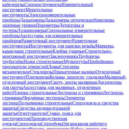
кабелерезы
Специнструменты
Измерительный
инструмент
Мерительные
инструменты
Электроизмерительные
приборы
Дальномеры
Дальномеры оптические
Нивелиры,
лазерные уровни
Пирометры
Детекторы и
тестеры
Толщиномеры
Специальные измерительные
приборы
Аксессуары для измерительных
приборов
Разметочный инструмент
Разметочные
инструменты
Инструменты для нарезки резьбы
Маркеры,
карандаши строительные
Клейма ударные
Строительно-
монтажный инструмент
Заклепочники
Труборезы,
трубогибы
Ножи строительные
Мультитулы
Пробойники,
просекатели отверстий
Ломы
Степлеры
механические
Стеклорезы
Прикаточные валики
Отделочный
инструмент
Плиткорезы
Кельмы, шпатели, гладилки
Малярный,
отделочный инструмент
Скотч, ленты малярные
Диспенсеры
для скотча
Аксессуары для малярных, отделочных
работ
Пленки строительные
Лестницы и стремянки
Лестницы,
стремянки
Чердачные лестницы
Элементы
лестниц
Подъемники строительные
Спецодежда и средства
защиты
Средства индивидуальной
защиты
Огнетушители
Сумки, пояса для
инструментов
Производственная
одежда
Спецодежда
Спецобувь
Организация рабочего
пространства
Фонари, прожекторы
Кейсы, ящики для