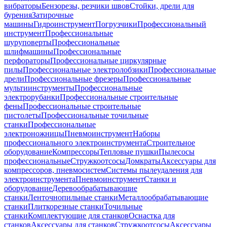
вибраторы
Бензорезы, резчики швов
Стойки, дрели для
бурения
Затирочные
машины
Гидроинструмент
Погрузчики
Профессиональный
инструмент
Профессиональные
шуруповерты
Профессиональные
шлифмашины
Профессиональные
перфораторы
Профессиональные циркулярные
пилы
Профессиональные электролобзики
Профессиональные
дрели
Профессиональные фрезеры
Профессиональные
мультиинструменты
Профессиональные
электрорубанки
Профессиональные строительные
фены
Профессиональные строительные
пистолеты
Профессиональные точильные
станки
Профессиональные
электроножницы
Пневмоинструмент
Наборы
профессионального электроинструмента
Строительное
оборудование
Компрессоры
Тепловые пушки
Пылесосы
профессиональные
Стружкоотсосы
Домкраты
Аксессуары для
компрессоров, пневмосистем
Системы пылеудаления для
электроинструмента
Пневмоинструмент
Станки и
оборудование
Деревообрабатывающие
станки
Ленточнопильные станки
Металлообрабатывающие
станки
Плиткорезные станки
Точильные
станки
Комплектующие для станков
Оснастка для
станков
Аксессуары для станков
Стружкоотсосы
Аксессуары