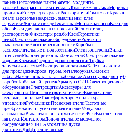
панели
Потолочные плиты
Багеты, молдинги,
уголки
Лакокрасочные материалы
Краски
Эмали
Лаки
Морилки,
пропитки
Колеры для краски
Растворители
Грунтовки
Краски,
эмали аэрозольные
Краски, эмали
Пены, клеи,
герметики
Жидкие гвозди
Герметики
Монтажная пена
Клеи для
обоев
Клеи для напольных покрытий
Очистители,
растворители
Фиксаторы резьбы
Клеи
Герметики,
пены
Электромонтажное оборудование
Розетки и
выключатели
Электрические звонки
Коробки
распределительные и подрозетники
Электропатроны
Вилки,
штепсели
Молниеприемники
Заземление
Электромонтажные
изделия
Клеммы
Средства диэлектрические
Трубки
термоусаживаемые
Изолирующие зажимы
Кабель и системы
для прокладки
Короба, трубы, металлорукав
Силовой
кабель
Наконечники, гильзы кабельные
Аксессуары для труб,
коробов
Кабельный крепеж
Арматура СИП
Электрощитовое
оборудование
Электрощиты
Аксессуары для
электрощита
Шины электротехнические
Выключатели
путевые, концевые
Трансформаторы
Аппаратура
управления
Рубильники
Предохранители
Частотные
преобразователи
Пускатели магнитные
Модульная
автоматика
Выключатели автоматические
Реле
Выключатели
нагрузки
Контакторы
Дополнительное модульное
оборудование
УЗИП
Автоматика пуска
двигателя
Дифференциальные