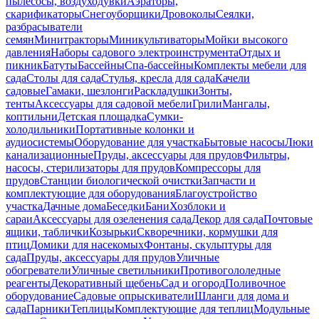
пылесосы, воздуходувки
Аэраторы,
скарификаторы
Снегоуборщики
Дровоколы
Сеялки,
разбрасыватели
семян
Минитракторы
Миникультиваторы
Мойки высокого
давления
Наборы садового электроинструмента
Отдых и
пикник
Батуты
Бассейны
Спа-бассейны
Комплекты мебели для
сада
Столы для сада
Стулья, кресла для сада
Качели
садовые
Гамаки, шезлонги
Раскладушки
Зонты,
тенты
Аксессуары для садовой мебели
Грили
Мангалы,
коптильни
Детская площадка
Сумки-
холодильники
Портативные колонки и
аудиосистемы
Оборудование для участка
Бытовые насосы
Люки
канализационные
Пруды, аксессуары для прудов
Фильтры,
насосы, стерилизаторы для прудов
Компрессоры для
прудов
Станции биологической очистки
Запчасти и
комплектующие для оборудования
Благоустройство
участка
Дачные дома
Беседки
Бани
Хозблоки и
сараи
Аксессуары для озеленения сада
Декор для сада
Почтовые
ящики, таблички
Козырьки
Скворечники, кормушки для
птиц
Домики для насекомых
Фонтаны, скульптуры для
сада
Пруды, аксессуары для прудов
Уличные
обогреватели
Уличные светильники
Противогололедные
реагенты
Декоративный щебень
Сад и огород
Поливочное
оборудование
Садовые опрыскиватели
Шланги для дома и
сада
Парники
Теплицы
Комплектующие для теплиц
Модульные