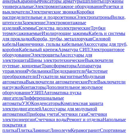
анкеры
Карабины
Фиксаторы арматуры
Шплинты
Пружины
универсальные
Электромонтажное оборудование
Розетки и
выключатели
Электрические звонки
Коробки
распределительные и подрозетники
Электропатроны
Вилки,
штепсели
Заземление
Электромонтажные
изделия
Клеммы
Средства диэлектрические
Трубки
термоусаживаемые
Изолирующие зажимы
Кабель и системы
для прокладки
Короба, трубы, металлорукав
Силовой
кабель
Наконечники, гильзы кабельные
Аксессуары для труб,
коробов
Кабельный крепеж
Арматура СИП
Электрощитовое
оборудование
Электрощиты
Аксессуары для
электрощита
Шины электротехнические
Выключатели
путевые, концевые
Трансформаторы
Аппаратура
управления
Рубильники
Предохранители
Частотные
преобразователи
Пускатели магнитные
Модульная
автоматика
Выключатели автоматические
Реле
Выключатели
нагрузки
Контакторы
Дополнительное модульное
оборудование
УЗИП
Автоматика пуска
двигателя
Дифференциальные
автоматы
УЗО
Конденсаторы
Комплексная защита
электродвигателей
Аксессуары для модульной
автоматики
Приборы учета
Счетчики газа
Счетчики
электроэнергии
Счетчики воды
Ремонт и отделка
Напольные
покрытия и
плитка
Плитка
Ламинат
Линолеум
Керамогранит
Спортивные