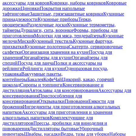
аксессуары для ковров
Коврики, наборы ковриков
Ковровые
дорожки
Циновки
Покрытия напольные
тафтинговые
Защитные, грязезащитные коврики
Кухонные
принадлежности
Кухонные приборы
Терки,
овощерезки
Разделочные доски
Кухонные термометры,
таймеры
Дуршлаги, сита, воронки
Формы, приборы для
приготовления
Молотки для мяса, тендерайзеры
Кухонные
мелочи
Миски
Кухонный текстиль
Кухонные фартуки,
прихватки
Кухонные полотенца
Скатерти, сервировочные
салфетки
Организация хранения на кухне
Посуда для
хранения
Органайзеры для кухни
Органайзеры для
специй
Посуда для ланча
Полки и аксессуары на
рейлинги
Рейлинги для кухни
Одноразовая посуда,
упаковка
Вакуумные пакеты,
контейнеры
Бакалея
Кофе
Чай
Цикорий, какао, горячий
шоколад
Сиропы и топпинги
Консервирование и
дистилляция
Автоклавы для консервирования
Аксессуары для
консервирования
Приспособления для
консервирования
Открывалки
Пивоварни
Емкости для
брожения
Ингредиенты для приготовления алкогольных
напитков
Аксессуары для приготовления и хранения
алкогольных напитков
Комплектующие для
дистилляторов
Прессы, дробилки для виноделия и
пивоварения
Дистилляторы бытовые
Уборочный
инвентарь
Швабры, насадки
Ведра, тазы для уборки
Наборы