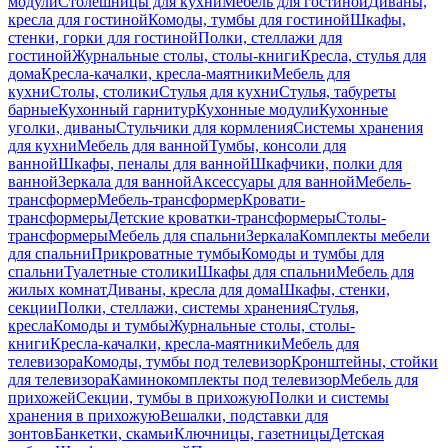
модули
Столешницы для кухни
Мебель для гостиной
Диваны,
кресла для гостиной
Комоды, тумбы для гостиной
Шкафы,
стенки, горки для гостиной
Полки, стеллажи для
гостиной
Журнальные столы, столы-книги
Кресла, стулья для
дома
Кресла-качалки, кресла-маятники
Мебель для
кухни
Столы, столики
Стулья для кухни
Стулья, табуреты
барные
Кухонный гарнитур
Кухонные модули
Кухонные
уголки, диваны
Стульчики для кормления
Системы хранения
для кухни
Мебель для ванной
Тумбы, консоли для
ванной
Шкафы, пеналы для ванной
Шкафчики, полки для
ванной
Зеркала для ванной
Аксессуары для ванной
Мебель-
трансформер
Мебель-трансформер
Кровати-
трансформеры
Детские кроватки-трансформеры
Столы-
трансформеры
Мебель для спальни
Зеркала
Комплекты мебели
для спальни
Прикроватные тумбы
Комоды и тумбы для
спальни
Туалетные столики
Шкафы для спальни
Мебель для
жилых комнат
Диваны, кресла для дома
Шкафы, стенки,
секции
Полки, стеллажи, системы хранения
Стулья,
кресла
Комоды и тумбы
Журнальные столы, столы-
книги
Кресла-качалки, кресла-маятники
Мебель для
телевизора
Комоды, тумбы под телевизор
Кронштейны, стойки
для телевизора
Каминокомплекты под телевизор
Мебель для
прихожей
Секции, тумбы в прихожую
Полки и системы
хранения в прихожую
Вешалки, подставки для
зонтов
Банкетки, скамьи
Ключницы, газетницы
Детская